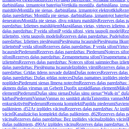
darbināšana, izmantojot baterijas
Vertikāla montāža, darbināšana, izma
maisītājs
Montāža pie sienas, darbināšana, izmantojot elektrotīklu
Rezer
daļas paredzētas: Montāža pie sienas, darbināšana, izmantojot baterija
ģeneratoru
Montāža pie sienas, divu rokturu maisītājs
Rezerves daļas pa
paredzētas: Izlietnes maisītājiem
Mazgāšanas vietas, virtuves izlietņu, i
daļas paredzētas: P veida sifoni
P veida sifoni, vietu taupoši modeļi
Reze
izlietnēm, vietu taupošs modelis
Rezerves daļas paredzētas: Pudeļsifoni
paredzētas: Izlietnes pieslēgumi
Pieslēguma īscaurule
Pieslēguma līkum
izlietnēm
P veida sifoni
Rezerves daļas paredzētas: P veida sifoni
Virtuv
īscaurule
Piederumi
Rezerves daļas paredzētas: Piederumi
Noteces sifo
sifoni
Rezerves daļas paredzētas: Zemapmetuma sifoni
Virsapmetuma s
izlietnēm
Rezerves daļas paredzētas: Noteces sifoni saimniecības izlie
daļas paredzētas: Pieslēguma īscaurule
Izplūdes vārsti
Rezerves daļas pa
paredzētas: Grīdas ūdens novade dušām
Dušas noteces
Rezerves daļas
daļas paredzētas: Dušas grīdas noteces
Dušas pamatnes izplūdes piede
noplūdes
Piederumi sienas līmeņa notecēm
Rezerves daļas paredzētas:
akmens dušas virsmas un Geberit Duofix uzstādīšanas elementi
Mākslī
elementi
Piederumi
Dušas sānu sienas
Dušas sānu sienas
“Walk-in” duša
kārbas
Piederumi
Vannas
Vannas no sanitārā akrila
Taisnstūra vannas
Mā
enkurskrūvēm
Piederumi
Remonta komplekti
Papildu piederumi
Savien
paliktņiem, d52
Ar izplūdes vāciņu
Rezerves daļas paredzētas: Ar izpl
vāciņš
Kanalizācijas komplekti dušas paliktņiem, d62
Rezerves daļas p
vāciņa
Rezerves daļas paredzētas: Bez izplūdes vāciņa
Izplūdes vāciņš
dušas paliktņiem, d90
Ar izplūdes vāciņu
Rezerves daļas paredzētas: A