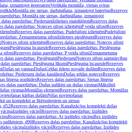
šana, izmantojot ģeneratoru
Vertikāla montāža, vienas sviras
rotīklu
Montāža pie sienas, darbināšana, izmantojot baterijas
Rezerves
paredzētas: Montāža pie sienas, darbināšana, izmantojot
 daļas paredzētas: Piederumi
Izlietnes maisītājiem
Rezerves daļas
s daļas paredzētas: Noteces sifoni izlietnēm
P veida sifoni
Rezerves
izlietnēm
Rezerves daļas paredzētas: Pudeļsifoni izlietnēm
Pudeļsifoni
paredzētas: Zemapmetuma sifoni
Izlietnes pieslēgumi
Rezerves daļas
i
Noteces sifoni izlietnēm
Rezerves daļas paredzētas: Noteces sifoni
lēgumi
Pieslēguma īscaurule
Rezerves daļas paredzētas: Pieslēguma
a sifoni
Rezerves daļas paredzētas: P veida sifoni
Zemapmetuma
s daļas paredzētas: Pieslēgumi
Piederumi
Noteces sifoni saimniecības
daļas paredzētas: Pieslēguma līkumi
Pieslēguma īscaurule
Rezerves
mi
Dušas un vannas
Dušas
Grīdas ūdens novade dušām
Rezerves daļas
edzētas: Piederumi dušas kanāliem
Dušas grīdas noteces
Rezerves
nas līmeņa noplūdes
Rezerves daļas paredzētas: Sienas līmeņa
es daļas paredzētas: Dušas paliktņi un dušas virsmas
Mākslīgā
dušas virsmas
Montāžas elementi
Rezerves daļas paredzētas: Montāžas
ovietošanas kārbas dušām
Nišas novietošanas
ti un komplekti ar šķērsstieņiem un sienas
m, d52
Rezerves daļas paredzētas: Kanalizācijas komplekti dušas
 vāciņa
Izplūdes vāciņš
Rezerves daļas paredzētas: Izplūdes
āciņu
Rezerves daļas paredzētas: Ar izplūdes vāciņu
Bez izplūdes
s paliktņiem, d90
Rezerves daļas paredzētas: Kanalizācijas komplekti
plūdes vāciņa
Izplūdes vāciņš
Rezerves daļas paredzētas: Izplūdes