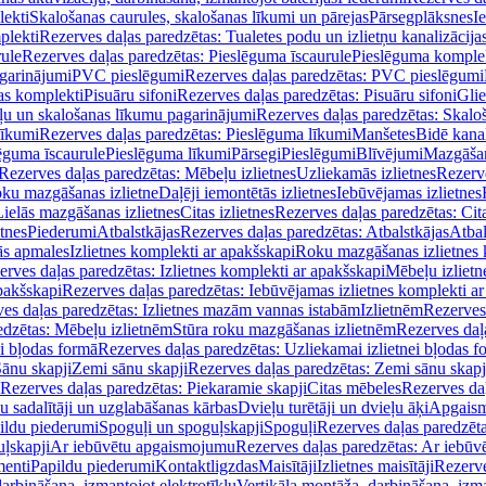
lekti
Skalošanas caurules, skalošanas līkumi un pārejas
Pārsegplāksnes
I
plekti
Rezerves daļas paredzētas: Tualetes podu un izlietņu kanalizācija
rule
Rezerves daļas paredzētas: Pieslēguma īscaurule
Pieslēguma komple
agarinājumi
PVC pieslēgumi
Rezerves daļas paredzētas: PVC pieslēgumi
jas komplekti
Pisuāru sifoni
Rezerves daļas paredzētas: Pisuāru sifoni
Glie
ļu un skalošanas līkumu pagarinājumi
Rezerves daļas paredzētas: Skalo
līkumi
Rezerves daļas paredzētas: Pieslēguma līkumi
Manšetes
Bidē kanal
ēguma īscaurule
Pieslēguma līkumi
Pārsegi
Pieslēgumi
Blīvējumi
Mazgāšan
Rezerves daļas paredzētas: Mēbeļu izlietnes
Uzliekamās izlietnes
Rezerve
oku mazgāšanas izlietne
Daļēji iemontētās izlietnes
Iebūvējamas izlietnes
Lielās mazgāšanas izlietnes
Citas izlietnes
Rezerves daļas paredzētas: Cita
etnes
Piederumi
Atbalstkājas
Rezerves daļas paredzētas: Atbalstkājas
Atbal
ās apmales
Izlietnes komplekti ar apakšskapi
Roku mazgāšanas izlietnes 
erves daļas paredzētas: Izlietnes komplekti ar apakšskapi
Mēbeļu izlietn
pakšskapi
Rezerves daļas paredzētas: Iebūvējamas izlietnes komplekti a
es daļas paredzētas: Izlietnes mazām vannas istabām
Izlietnēm
Rezerves 
edzētas: Mēbeļu izlietnēm
Stūra roku mazgāšanas izlietnēm
Rezerves daļ
ei bļodas formā
Rezerves daļas paredzētas: Uzliekamai izlietnei bļodas f
Sānu skapji
Zemi sānu skapji
Rezerves daļas paredzētas: Zemi sānu skapj
Rezerves daļas paredzētas: Piekaramie skapji
Citas mēbeles
Rezerves daļ
u sadalītāji un uzglabāšanas kārbas
Dvieļu turētāji un dvieļu āķi
Apgaism
ildu piederumi
Spoguļi un spoguļskapji
Spoguļi
Rezerves daļas paredzēta
uļskapji
Ar iebūvētu apgaismojumu
Rezerves daļas paredzētas: Ar iebū
enti
Papildu piederumi
Kontaktligzdas
Maisītāji
Izlietnes maisītāji
Rezerve
arbināšana, izmantojot elektrotīklu
Vertikāla montāža, darbināšana, izma