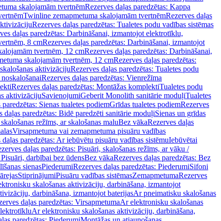
tuma skalojamām tvertnēm
Rezerves daļas paredzētas: Kappa
vertnēm
Twinline zemapmetuma skalojamām tvertnēm
Rezerves daļas
ktivizāciju
Rezerves daļas paredzētas: Tualetes podu vadības sistēmas
ves daļas paredzētas: Darbināšanai, izmantojot elektrotīklu,
vertnēm, 8 cm
Rezerves daļas paredzētas: Darbināšanai, izmantojot
skalojamām tvertnēm, 12 cm
Rezerves daļas paredzētas: Darbināšanai,
apmetuma skalojamām tvertnēm, 12 cm
Rezerves daļas paredzētas:
skalošanas aktivizāciju
Rezerves daļas paredzētas: Tualetes podu
 noskalošanai
Rezerves daļas paredzētas: Vienrežīma
ekti
Rezerves daļas paredzētas: Montāžas komplekti
Tualetes podu
s aktivizāciju
Savienojumi
Geberit Monolith sanitārie moduļi
Tualetes
 paredzētas: Sienas tualetes podiem
Grīdas tualetes podiem
Rezerves
 daļas paredzētas: Bidē paredzēti sanitārie moduļi
Sienas un grīdas
, skalošanas režīms, ar skalošanas malu
Bez vāka
Rezerves daļas
alas
Virsapmetuma vai zemapmetuma pisuāru vadības
 daļas paredzētas: Ar iebūvētu pisuāru vadības sistēmu
Iebūvētai
zerves daļas paredzētas: Pisuāri, skalošanas režīms, ar vāku /
 Pisuāri, darbībai bez ūdens
Bez vāka
Rezerves daļas paredzētas: Bez
līšanas sienas
Piederumi
Rezerves daļas paredzētas: Piederumi
Sifoni
ārejas
Stiprinājumi
Pisuāru vadības sistēmas
Zemapmetuma
Rezerves
ektronisku skalošanas aktivizāciju, darbināšana, izmantojot
ivizāciju, darbināšana, izmantojot baterijas
Ar pneimatisku skalošanas
zerves daļas paredzētas: Virsapmetuma
Ar elektronisku skalošanas
lektrotīklu
Ar elektronisku skalošanas aktivizāciju, darbināšana,
ļas paredzētas: Piederumi
Montāžas un atjaunošanas