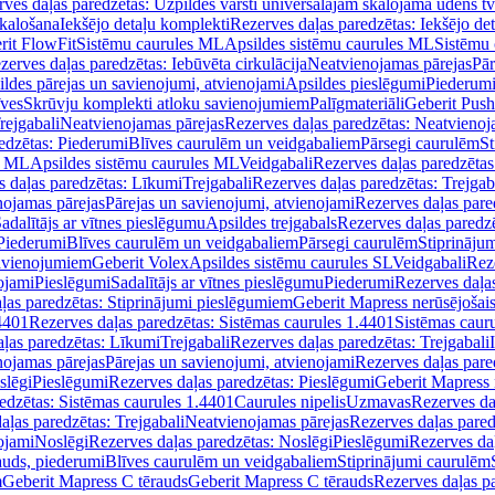
ves daļas paredzētas: Uzpildes vārsti universālajām skalojamā ūdens t
skalošana
Iekšējo detaļu komplekti
Rezerves daļas paredzētas: Iekšējo de
rit FlowFit
Sistēmu caurules ML
Apsildes sistēmu caurules ML
Sistēmu 
zerves daļas paredzētas: Iebūvēta cirkulācija
Neatvienojamas pārejas
Pār
ldes pārejas un savienojumi, atvienojami
Apsildes pieslēgumi
Piederum
īves
Skrūvju komplekti atloku savienojumiem
Palīgmateriāli
Geberit Push
rejgabali
Neatvienojamas pārejas
Rezerves daļas paredzētas: Neatvienoj
edzētas: Piederumi
Blīves caurulēm un veidgabaliem
Pārsegi caurulēm
St
s ML
Apsildes sistēmu caurules ML
Veidgabali
Rezerves daļas paredzētas
 daļas paredzētas: Līkumi
Trejgabali
Rezerves daļas paredzētas: Trejgab
nojamas pārejas
Pārejas un savienojumi, atvienojami
Rezerves daļas pare
adalītājs ar vītnes pieslēgumu
Apsildes trejgabals
Rezerves daļas paredzē
 Piederumi
Blīves caurulēm un veidgabaliem
Pārsegi caurulēm
Stiprināju
savienojumiem
Geberit Volex
Apsildes sistēmu caurules SL
Veidgabali
Reze
ojami
Pieslēgumi
Sadalītājs ar vītnes pieslēgumu
Piederumi
Rezerves daļa
ļas paredzētas: Stiprinājumi pieslēgumiem
Geberit Mapress nerūsējošais
4401
Rezerves daļas paredzētas: Sistēmas caurules 1.4401
Sistēmas caur
ļas paredzētas: Līkumi
Trejgabali
Rezerves daļas paredzētas: Trejgabali
nojamas pārejas
Pārejas un savienojumi, atvienojami
Rezerves daļas pare
slēgi
Pieslēgumi
Rezerves daļas paredzētas: Pieslēgumi
Geberit Mapress 
edzētas: Sistēmas caurules 1.4401
Caurules nipelis
Uzmavas
Rezerves da
aļas paredzētas: Trejgabali
Neatvienojamas pārejas
Rezerves daļas pared
ojami
Noslēgi
Rezerves daļas paredzētas: Noslēgi
Pieslēgumi
Rezerves da
auds, piederumi
Blīves caurulēm un veidgabaliem
Stiprinājumi caurulēm
m
Geberit Mapress C tērauds
Geberit Mapress C tērauds
Rezerves daļas p