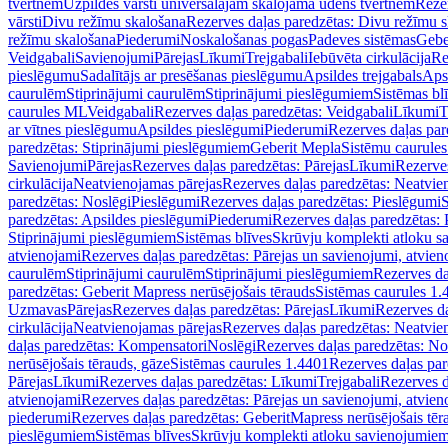
tvertnēm
Uzpildes vārsti universālajām skalojamā ūdens tvertnēm
Rezer
vārsti
Divu režīmu skalošana
Rezerves daļas paredzētas: Divu režīmu 
režīmu skalošana
Piederumi
Noskalošanas pogas
Padeves sistēmas
Gebe
Veidgabali
Savienojumi
Pārejas
Līkumi
Trejgabali
Iebūvēta cirkulācija
Re
pieslēgumu
Sadalītājs ar presēšanas pieslēgumu
Apsildes trejgabals
Apsi
caurulēm
Stiprinājumi caurulēm
Stiprinājumi pieslēgumiem
Sistēmas bl
caurules ML
Veidgabali
Rezerves daļas paredzētas: Veidgabali
Līkumi
T
ar vītnes pieslēgumu
Apsildes pieslēgumi
Piederumi
Rezerves daļas par
paredzētas: Stiprinājumi pieslēgumiem
Geberit Mepla
Sistēmu caurule
Savienojumi
Pārejas
Rezerves daļas paredzētas: Pārejas
Līkumi
Rezerves
cirkulācija
Neatvienojamas pārejas
Rezerves daļas paredzētas: Neatvie
paredzētas: Noslēgi
Pieslēgumi
Rezerves daļas paredzētas: Pieslēgumi
S
paredzētas: Apsildes pieslēgumi
Piederumi
Rezerves daļas paredzētas:
Stiprinājumi pieslēgumiem
Sistēmas blīves
Skrūvju komplekti atloku 
atvienojami
Rezerves daļas paredzētas: Pārejas un savienojumi, atvien
caurulēm
Stiprinājumi caurulēm
Stiprinājumi pieslēgumiem
Rezerves da
paredzētas: Geberit Mapress nerūsējošais tērauds
Sistēmas caurules 1.
Uzmavas
Pārejas
Rezerves daļas paredzētas: Pārejas
Līkumi
Rezerves da
cirkulācija
Neatvienojamas pārejas
Rezerves daļas paredzētas: Neatvie
daļas paredzētas: Kompensatori
Noslēgi
Rezerves daļas paredzētas: No
nerūsējošais tērauds, gāze
Sistēmas caurules 1.4401
Rezerves daļas par
Pārejas
Līkumi
Rezerves daļas paredzētas: Līkumi
Trejgabali
Rezerves d
atvienojami
Rezerves daļas paredzētas: Pārejas un savienojumi, atvien
piederumi
Rezerves daļas paredzētas: GeberitMapress nerūsējošais tēr
pieslēgumiem
Sistēmas blīves
Skrūvju komplekti atloku savienojumie