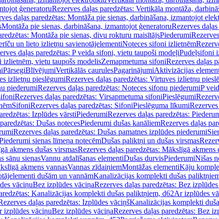
ntojot ģeneratoru
Rezerves daļas paredzētas: Vertikāla montāža, darbinā
ves daļas paredzētas: Montāža pie sienas, darbināšana, izmantojot elekt
s
Montāža pie sienas, darbināšana, izmantojot ģeneratoru
Rezerves daļas 
redzētas: Montāža pie sienas, divu rokturu maisītājs
Piederumi
Rezerves
erīču un lieto izlietņu savienotājelementi
Noteces sifoni izlietnēm
Rezerve
rves daļas paredzētas: P veida sifoni, vietu taupoši modeļi
Pudeļsifoni 
 izlietnēm, vietu taupošs modelis
Zemapmetuma sifoni
Rezerves daļas 
i
Pārsegi
Blīvējumi
Vertikālās caurules
Pagarinājumi
Aktivizācijas element
es izlietņu pieslēgumi
Rezerves daļas paredzētas: Virtuves izlietņu pies
nu piederumi
Rezerves daļas paredzētas: Noteces sifonu piederumi
P veid
ifoni
Rezerves daļas paredzētas: Virsapmetuma sifoni
Pieslēgumi
Rezerve
tnēm
Sifoni
Rezerves daļas paredzētas: Sifoni
Pieslēguma līkumi
Rezerves 
redzētas: Izplūdes vārsti
Piederumi
Rezerves daļas paredzētas: Piederu
 paredzētas: Dušas noteces
Piederumi dušas kanāliem
Rezerves daļas par
rumi
Rezerves daļas paredzētas: Dušas pamatnes izplūdes piederumi
Sie
 Piederumi sienas līmeņa notecēm
Dušas paliktņi un dušas virsmas
Rezerv
gā akmens dušas virsmas
Rezerves daļas paredzētas: Mākslīgā akmens 
s sānu sienas
Vannu atdalīšanas elementi
Dušas durvis
Piederumi
Nišas n
kslīgā akmens vannas
Vannas zīdaiņiem
Montāžas elementi
Kāju komplek
otājelementi dušām un vannām
Kanalizācijas komplekti dušas paliktņie
ūdes vāciņu
Bez izplūdes vāciņa
Rezerves daļas paredzētas: Bez izplūdes
aredzētas: Kanalizācijas komplekti dušas paliktņiem, d62
Ar izplūdes v
Rezerves daļas paredzētas: Izplūdes vāciņš
Kanalizācijas komplekti duša
r izplūdes vāciņu
Bez izplūdes vāciņa
Rezerves daļas paredzētas: Bez iz