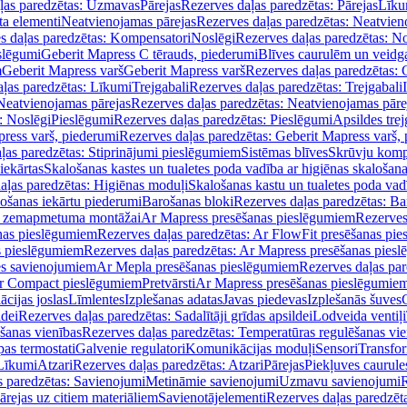
ļas paredzētas: Uzmavas
Pārejas
Rezerves daļas paredzētas: Pārejas
Līku
ta elementi
Neatvienojamas pārejas
Rezerves daļas paredzētas: Neatvien
s daļas paredzētas: Kompensatori
Noslēgi
Rezerves daļas paredzētas: No
slēgumi
Geberit Mapress C tērauds, piederumi
Blīves caurulēm un veidg
m
Geberit Mapress varš
Geberit Mapress varš
Rezerves daļas paredzētas: 
ļas paredzētas: Līkumi
Trejgabali
Rezerves daļas paredzētas: Trejgabali
Neatvienojamas pārejas
Rezerves daļas paredzētas: Neatvienojamas pāre
: Noslēgi
Pieslēgumi
Rezerves daļas paredzētas: Pieslēgumi
Apsildes trej
ress varš, piederumi
Rezerves daļas paredzētas: Geberit Mapress varš,
ļas paredzētas: Stiprinājumi pieslēgumiem
Sistēmas blīves
Skrūvju komp
iekārtas
Skalošanas kastes un tualetes poda vadība ar higiēnas skalošana
aļas paredzētas: Higiēnas moduļi
Skalošanas kastu un tualetes poda vad
lošanas iekārtu piederumi
Barošanas bloki
Rezerves daļas paredzētas: Ba
iļi zemapmetuma montāžai
Ar Mapress presēšanas pieslēgumiem
Rezerves
nas pieslēgumiem
Rezerves daļas paredzētas: Ar FlowFit presēšanas pi
s pieslēgumiem
Rezerves daļas paredzētas: Ar Mapress presēšanas pies
es savienojumiem
Ar Mepla presēšanas pieslēgumiem
Rezerves daļas pa
Ar Compact pieslēgumiem
Pretvārsti
Ar Mapress presēšanas pieslēgumie
ācijas joslas
Līmlentes
Izplešanas adatas
Javas piedevas
Izplešanās šuves
ldei
Rezerves daļas paredzētas: Sadalītāji grīdas apsildei
Lodveida ventiļi
šanas vienības
Rezerves daļas paredzētas: Temperatūras regulēšanas vie
pas termostati
Galvenie regulatori
Komunikācijas moduļi
Sensori
Transfor
Līkumi
Atzari
Rezerves daļas paredzētas: Atzari
Pārejas
Piekļuves caurule
s paredzētas: Savienojumi
Metināmie savienojumi
Uzmavu savienojumi
R
ārejas uz citiem materiāliem
Savienotājelementi
Rezerves daļas paredzēt