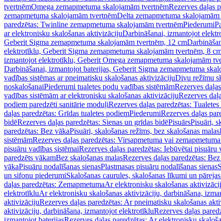
tvertnēm
Omega zemapmetuma skalojamām tvertnēm
Rezerves daļas 
zemapmetuma skalojamām tvertnēm
Delta zemapmetuma skalojamām 
paredzētas: Twinline zemapmetuma skalojamām tvertnēm
Piederumi
Pa
ar elektronisku skalošanas aktivizāciju
Darbināšanai, izmantojot elek
Geberit Sigma zemapmetuma skalojamām tvertnēm, 12 cm
Darbināšan
elektrotīklu, Geberit Sigma zemapmetuma skalojamām tvertnēm, 8 c
izmantojot elektrotīklu, Geberit Omega zemapmetuma skalojamām tv
Darbināšanai, izmantojot baterijas, Geberit Sigma zemapmetuma ska
vadības sistēmas ar pneimatisku skalošanas aktivizāciju
Divu režīmu s
noskalošanai
Piederumi tualetes podu vadības sistēmām
Rezerves daļas
vadības sistēmām ar elektronisku skalošanas aktivizāciju
Rezerves daļa
podiem paredzēti sanitārie moduļi
Rezerves daļas paredzētas: Tualetes
daļas paredzētas: Grīdas tualetes podiem
Piederumi
Rezerves daļas par
bidē
Rezerves daļas paredzētas: Sienas un grīdas bidē
Pisuārs
Pisuāri, 
paredzētas: Bez vāka
Pisuāri, skalošanas režīms, bez skalošanas malas
sistēmām
Rezerves daļas paredzētas: Virsapmetuma vai zemapmetuma 
pisuāru vadības sistēmai
Rezerves daļas paredzētas: Iebūvētai pisuāru 
paredzēts vākam
Bez skalošanas malas
Rezerves daļas paredzētas: Bez
vāka
Pisuāru nodalīšanas sienas
Plastmasas pisuāru nodalīšanas sienas
S
un sifonu piederumi
Skalošanas caurules, skalošanas līkumi un pārejas
daļas paredzētas: Zemapmetuma
Ar elektronisku skalošanas aktivizācij
elektrotīklu
Ar elektronisku skalošanas aktivizāciju, darbināšana, izman
aktivizāciju
Rezerves daļas paredzētas: Ar pneimatisku skalošanas akti
aktivizāciju, darbināšana, izmantojot elektrotīklu
Rezerves daļas paredz
izmantojot baterijas
Rezerves daļas paredzētas: Ar elektronisku skalošan