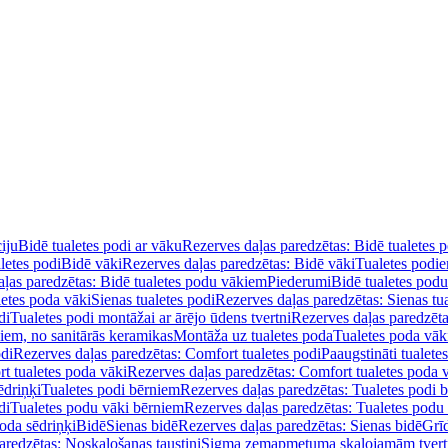
iju
Bidē tualetes podi ar vāku
Rezerves daļas paredzētas: Bidē tualetes 
letes podi
Bidē vāki
Rezerves daļas paredzētas: Bidē vāki
Tualetes podi
ļas paredzētas: Bidē tualetes podu vākiem
Piederumi
Bidē tualetes pod
letes poda vāki
Sienas tualetes podi
Rezerves daļas paredzētas: Sienas tu
di
Tualetes podi montāžai ar ārējo ūdens tvertni
Rezerves daļas paredzēta
diem, no sanitārās keramikas
Montāža uz tualetes poda
Tualetes poda vāk
odi
Rezerves daļas paredzētas: Comfort tualetes podi
Paaugstināti tualete
t tualetes poda vāki
Rezerves daļas paredzētas: Comfort tualetes poda 
ēdriņķi
Tualetes podi bērniem
Rezerves daļas paredzētas: Tualetes podi 
di
Tualetes podu vāki bērniem
Rezerves daļas paredzētas: Tualetes podu
oda sēdriņķi
Bidē
Sienas bidē
Rezerves daļas paredzētas: Sienas bidē
Grī
aredzētas: Noskalošanas taustiņi
Sigma zemapmetuma skalojamām tver