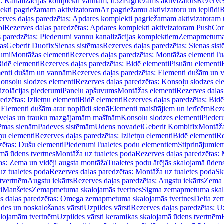
s: Kanalizācijas komplekti vannām, d52
Pagriežams aktivizators
Rezerves
lekti pagriežamam aktivizatoram
Ar pagriežamu aktivizatoru un ieplūdi
R
erves daļas paredzētas: Apdares komplekti pagriežamam aktivizatoram 
ol
Rezerves daļas paredzētas: Apdares komplekti aktivizatoram PushCon
s paredzētas: Piederumi vannu kanalizācijas komplektiem
Zemapmetuma c
mas
Geberit Duofix
Sienas sistēmas
Rezerves daļas paredzētas: Sienas sis
rumi
Montāžas elementi
Rezerves daļas paredzētas: Montāžas elementi
Tu
idē elementi
Rezerves daļas paredzētas: Bidē elementi
Pisuāru elementi
enti dušām un vannām
Rezerves daļas paredzētas: Elementi dušām un
onsoļu slodzes elementi
Rezerves daļas paredzētas: Konsoļu slodzes el
izolācijas piederumi
Paneļu apšuvums
Montāžas elementi
Rezerves daļas
edzētas: Izlietņu elementi
Bidē elementi
Rezerves daļas paredzētas: Bidē
 Elementi dušām arar noplūdi sienā
Elementi maisītājiem un ierīcēm
Reze
i veļas un trauku mazgājamām mašīnām
Konsoļu slodzes elementi
Pieder
tēmas sienām
Padeves sistēmām
Ūdens novadei
Geberit Kombifix
Montāža
tņu elementi
Rezerves daļas paredzētas: Izlietņu elementi
Bidē elementi
Re
zētas: Dušu elementi
Piederumi
Tualetes podu elementiem
Stiprinājumie
amā ūdens tvertnes
Montāža uz tualetes poda
Rezerves daļas paredzētas: 
as: Zema un vidēji augsta montāža
Tualetes podu ārējās skalojamā ūdens
z tualetes poda
Rezerves daļas paredzētas: Montāža uz tualetes poda
Sk
 tvertnēm
Augstu iekārts
Rezerves daļas paredzētas: Augstu iekārts
Zema 
i
Manšetes
Zemapmetuma skalojamās tvertnes
Sigma zemapmetuma skalo
s daļas paredzētas: Omega zemapmetuma skalojamās tvertnes
Delta ze
des un noskalošanas vārsti
Uzpildes vārsti
Rezerves daļas paredzētas: Uz
alojamām tvertnēm
Uzpildes vārsti keramikas skalojamā ūdens tvertnēm