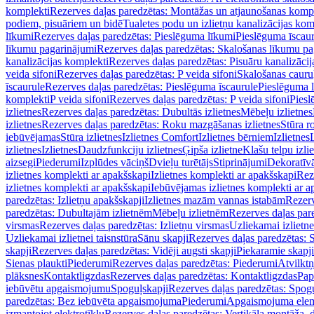
komplekti
Rezerves daļas paredzētas: Montāžas un atjaunošanas komp
podiem, pisuāriem un bidē
Tualetes podu un izlietņu kanalizācijas kom
līkumi
Rezerves daļas paredzētas: Pieslēguma līkumi
Pieslēguma īscau
līkumu pagarinājumi
Rezerves daļas paredzētas: Skalošanas līkumu p
kanalizācijas komplekti
Rezerves daļas paredzētas: Pisuāru kanalizāci
veida sifoni
Rezerves daļas paredzētas: P veida sifoni
Skalošanas cauru
īscaurule
Rezerves daļas paredzētas: Pieslēguma īscaurule
Pieslēguma 
komplekti
P veida sifoni
Rezerves daļas paredzētas: P veida sifoni
Piesl
izlietnes
Rezerves daļas paredzētas: Dubultās izlietnes
Mēbeļu izlietnes
izlietnes
Rezerves daļas paredzētas: Roku mazgāšanas izlietnes
Stūra r
iebūvējamas
Stūra izlietnes
Izlietnes Comfort
Izlietnes bērniem
Izlietnes
izlietnes
Izlietnes
Daudzfunkciju izlietnes
Ģipša izlietne
Klašu telpu izli
aizsegi
Piederumi
Izplūdes vāciņš
Dvieļu turētājs
Stiprinājumi
Dekoratīv
izlietnes komplekti ar apakšskapi
Izlietnes komplekti ar apakšskapi
Rez
izlietnes komplekti ar apakšskapi
Iebūvējamas izlietnes komplekti ar a
paredzētas: Izlietņu apakšskapji
Izlietnes mazām vannas istabām
Rezerv
paredzētas: Dubultajām izlietnēm
Mēbeļu izlietnēm
Rezerves daļas par
virsmas
Rezerves daļas paredzētas: Izlietņu virsmas
Uzliekamai izlietn
Uzliekamai izlietnei taisnstūra
Sānu skapji
Rezerves daļas paredzētas: 
skapji
Rezerves daļas paredzētas: Vidēji augsti skapji
Piekaramie skapji
Sienas plaukti
Piederumi
Rezerves daļas paredzētas: Piederumi
Atvilktņ
plāksnes
Kontaktligzdas
Rezerves daļas paredzētas: Kontaktligzdas
Pap
iebūvētu apgaismojumu
Spoguļskapji
Rezerves daļas paredzētas: Spog
paredzētas: Bez iebūvēta apgaismojuma
Piederumi
Apgaismojuma elem
izmantojot elektrotīklu
Rezerves daļas paredzētas: Vertikāla montāža, d