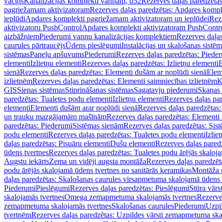
vāciņš
Kanalizācijas komplekti vannām, d52
Rezerves daļas paredzēta
pagriežamam aktivizatoram
Rezerves daļas paredzētas: Apdares komp
ieplūdi
Apdares komplekti pagriežamam aktivizatoram un ieplūdei
Rez
aktivizatoru PushControl
Apdares komplekti aktivizatoram PushContr
aizbāžņiem
Piederumi vannu kanalizācijas komplektiem
Rezerves daļa
caurules pārtraucējs
Ūdens pieslēgumi
Instalācijas un skalošanas sistē
sistēmas
Paneļu apšuvums
Piederumi
Rezerves daļas paredzētas: Piede
elementi
Izlietņu elementi
Rezerves daļas paredzētas: Izlietņu elementi
B
sienā
Rezerves daļas paredzētas: Elementi dušām ar noplūdi sienā
Elem
izlietnēm
Rezerves daļas paredzētas: Elementi saimniecības izlietnēm
K
GIS
Sienas sistēmas
Stiprināšanas sistēmas
Sagatavju piederumi
Skaņas 
paredzētas: Tualetes podu elementi
Izlietņu elementi
Rezerves daļas par
elementi
Elementi dušām arar noplūdi sienā
Rezerves daļas paredzētas:
un trauku mazgājamām mašīnām
Rezerves daļas paredzētas: Element
paredzētas: Piederumi
Sistēmas sienām
Rezerves daļas paredzētas: Sis
podu elementi
Rezerves daļas paredzētas: Tualetes podu elementi
Izlie
daļas paredzētas: Pisuāru elementi
Dušu elementi
Rezerves daļas pared
ūdens tvertnes
Rezerves daļas paredzētas: Tualetes podu ārējās skaloj
Augstu iekārts
Zema un vidēji augsta montāža
Rezerves daļas paredzēt
podu ārējās skalojamā ūdens tvertnes no sanitārās keramikas
Montāža u
daļas paredzētas: Skalošanas caurules virsapmetuma skalojamā ūdens
Piederumi
Pieslēgumi
Rezerves daļas paredzētas: Pieslēgumi
Stūra vārst
skalojamās tvertnes
Omega zemapmetuma skalojamās tvertnes
Rezerve
zemapmetuma skalojamās tvertnes
Skalošanas caurules
Piederumi
Uzpil
tvertnēm
Rezerves daļas paredzētas: Uzpildes vārsti zemapmetuma sk