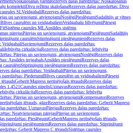
vertnēm
Noskalošanas vārsti
Rezerves daļas paredzētas: Noskalošanas
taļu komplekti
Divu režīmu skalošana
Rezerves daļas paredzētas: Divu
caurules SL
Veidgabali
Rezerves daļas paredzētas:
ejas un savienojumi, atvienojami
Noslēgi
Pieslēgumi
Sadalītājs ar vītnes
i
Blīves caurulēm un veidgabaliem
Veidgabalu blīvējumi
Pārsegi
Fit
Sistēmu caurules ML
Apsildes sistēmu
amas pārejas
Pārejas un savienojumi, atvienojami
Pieslēgumi
Sadalītājs
iprinājumi caurulēm
Stiprinājumi pieslēgumiem
Rezerves daļas
: Veidgabali
Savienojumi
Rezerves daļas paredzētas:
ali
Iebūvēta cirkulācija
Rezerves daļas paredzētas: Iebūvēta
dzētas: Pārejas un savienojumi, atvienojami
Noslēgi
Rezerves daļas
tas: Apsildes trejgabals
Apsildes pieslēgumi
Rezerves daļas
mi caurulēm
Stiprinājumi pieslēgumiem
Rezerves daļas paredzētas:
rves daļas paredzētas: Veidgabali
Pārejas un savienojumi,
s paredzētas: Piederumi
Blīves caurulēm un veidgabaliem
Pārsegi
 tērauds
Geberit Mapress nerūsējošais tērauds
Rezerves daļas
ules 1.4521
Caurules nipelis
Uzmavas
Rezerves daļas paredzētas:
Iebūvēta cirkulācija
Rezerves daļas paredzētas: Iebūvēta
dzētas: Pārejas un savienojumi, atvienojami
Kompensatori
Rezerves
nerūsējošais tērauds, gāze
Rezerves daļas paredzētas: Geberit Mapress
ļas paredzētas: Uzmavas
Pārejas
Rezerves daļas paredzētas:
zētas: Neatvienojamas pārejas
Pārejas un savienojumi,
ļas paredzētas: Pieslēgumi
GeberitMapress nerūsējošais tērauds,
Stiprinājumi pieslēgumiem
Rezerves daļas paredzētas: Stiprinājumi
aredzētas: Geberit Mapress C tērauds
Sistēmas caurules