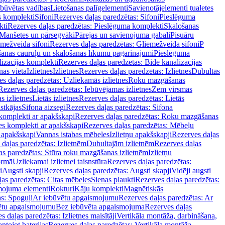
ebūvētas vadības
Lietošanas palīgelementi
Savienotājelementi tualetes
s komplekti
Sifoni
Rezerves daļas paredzētas: Sifoni
Pieslēguma
kti
Rezerves daļas paredzētas: Pieslēguma komplekti
Skalošanas
Manšetes un pārsegvāki
Pārejas un savienojuma gabali
Pisuāru
mežveida sifoni
Rezerves daļas paredzētas: Gliemežveida sifoni
P
šanas cauruļu un skalošanas līkumu pagarinājumi
Pieslēguma
izācijas komplekti
Rezerves daļas paredzētas: Bidē kanalizācijas
as vieta
Izlietnes
Izlietnes
Rezerves daļas paredzētas: Izlietnes
Dubultās
s daļas paredzētas: Uzliekamās izlietnes
Roku mazgāšanas
Rezerves daļas paredzētas: Iebūvējamas izlietnes
Zem virsmas
s izlietnes
Lietās izlietnes
Rezerves daļas paredzētas: Lietās
stkājas
Sifona aizsegi
Rezerves daļas paredzētas: Sifona
komplekti ar apakšskapi
Rezerves daļas paredzētas: Roku mazgāšanas
es komplekti ar apakšskapi
Rezerves daļas paredzētas: Mēbeļu
r apakšskapi
Vannas istabas mēbeles
Izlietņu apakšskapji
Rezerves daļas
daļas paredzētas: Izlietnēm
Dubultajām izlietnēm
Rezerves daļas
as paredzētas: Stūra roku mazgāšanas izlietnēm
Izlietņu
ormā
Uzliekamai izlietnei taisnstūra
Rezerves daļas paredzētas:
i
Augsti skapji
Rezerves daļas paredzētas: Augsti skapji
Vidēji augsti
as paredzētas: Citas mēbeles
Sienas plaukti
Rezerves daļas paredzētas:
ojuma elementi
Rokturi
Kāju komplekti
Magnētiskās
s: Spoguļi
Ar iebūvētu apgaismojumu
Rezerves daļas paredzētas: Ar
vētu apgaismojumu
Bez iebūvēta apgaismojuma
Rezerves daļas
s daļas paredzētas: Izlietnes maisītāji
Vertikāla montāža, darbināšana,
ntojot baterijas
Rezerves daļas paredzētas: Vertikāla montāža,