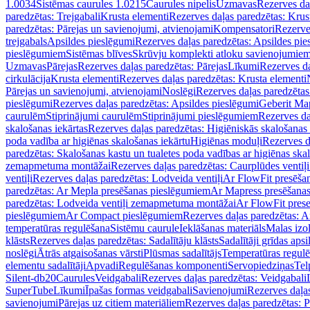
1.0034
Sistēmas caurules 1.0215
Caurules nipelis
Uzmavas
Rezerves da
paredzētas: Trejgabali
Krusta elementi
Rezerves daļas paredzētas: Krus
paredzētas: Pārejas un savienojumi, atvienojami
Kompensatori
Rezerve
trejgabals
Apsildes pieslēgumi
Rezerves daļas paredzētas: Apsildes pie
pieslēgumiem
Sistēmas blīves
Skrūvju komplekti atloku savienojumie
Uzmavas
Pārejas
Rezerves daļas paredzētas: Pārejas
Līkumi
Rezerves da
cirkulācija
Krusta elementi
Rezerves daļas paredzētas: Krusta elementi
Pārejas un savienojumi, atvienojami
Noslēgi
Rezerves daļas paredzētas
pieslēgumi
Rezerves daļas paredzētas: Apsildes pieslēgumi
Geberit Map
caurulēm
Stiprinājumi caurulēm
Stiprinājumi pieslēgumiem
Rezerves da
skalošanas iekārtas
Rezerves daļas paredzētas: Higiēniskās skalošanas 
poda vadība ar higiēnas skalošanas iekārtu
Higiēnas moduļi
Rezerves d
paredzētas: Skalošanas kastu un tualetes poda vadības ar higiēnas ska
zemapmetuma montāžai
Rezerves daļas paredzētas: Caurplūdes vent
ventiļi
Rezerves daļas paredzētas: Lodveida ventiļi
Ar FlowFit presēša
paredzētas: Ar Mepla presēšanas pieslēgumiem
Ar Mapress presēšana
paredzētas: Lodveida ventiļi zemapmetuma montāžai
Ar FlowFit pres
pieslēgumiem
Ar Compact pieslēgumiem
Rezerves daļas paredzētas: 
temperatūras regulēšana
Sistēmu caurule
Ieklāšanas materiāls
Malas izol
klāsts
Rezerves daļas paredzētas: Sadalītāju klāsts
Sadalītāji grīdas apsi
noslēgi
Ātrās atgaisošanas vārsti
Plūsmas sadalītājs
Temperatūras regulē
elementu sadalītāji
Apvadi
Regulēšanas komponenti
Servopiedziņas
Tel
Silent-db20
Caurules
Veidgabali
Rezerves daļas paredzētas: Veidgabali
SuperTube
Līkumi
Īpašas formas veidgabali
Savienojumi
Rezerves daļa
savienojumi
Pārejas uz citiem materiāliem
Rezerves daļas paredzētas: P