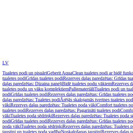
LV
Tualetes podi un pisuāri
Geberit AquaClean tualetes podi ar bidē funkc
tualetes podi
Grīdas tualetes podi
Rezerves daļas paredzētas: Grīdas tua
daļas paredzētas: Dizaina paneļi
Bidē tualetes podu vākiem
Rezerves da
tualetes podu un vāku komplektiem
Palīgmateriāli
Tualetes podi un tua
podi
Grīdas tualetes podi
Rezerves daļas paredzētas: Grīdas tualetes po
daļas paredzētas: Tualetes podi
Ārējās skalojamās tvertnes tualetes po
vāki
Rezerves daļas paredzētas: Tualetes poda vāki
Comfort tualetes p
tualetes podi
Rezerves daļas paredzētas: Pagarināti tualetes podi
Comfor
vāki
Tualetes poda sēdriņķi
Rezerves daļas paredzētas: Tualetes poda s
podi
Grīdas tualetes podi
Rezerves daļas paredzētas: Grīdas tualetes po
poda vāki
Tualetes poda sēdriņķi
Rezerves daļas paredzētas: Tualetes p
taustiņi un tualetes poda vadība
Noskalošanas taustiņi
Rezerves daļas p