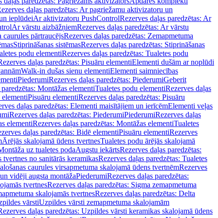
 daļas paredzētas: Pagriežams aktivizators
Apdares komplekti
ezerves daļas paredzētas: Ar pagriežamu aktivizatoru un
un ieplūdei
Ar aktivizatoru PushControl
Rezerves daļas paredzētas: Ar
trol
Ar vārstu aizbāžņiem
Rezerves daļas paredzētas: Ar vārstu
aurules pārtraucējs
Rezerves daļas paredzētas: Zemapmetuma
tēmas
Stiprināšanas sistēmas
Rezerves daļas paredzētas: Stiprināšanas
aletes podu elementi
Rezerves daļas paredzētas: Tualetes podu
Rezerves daļas paredzētas: Pisuāru elementi
Elementi dušām ar noplūdi
 vannām
Walk-in dušas sienu elementi
Elementi saimniecības
ementi
Piederumi
Rezerves daļas paredzētas: Piederumi
Geberit
 paredzētas: Montāžas elementi
Tualetes podu elementi
Rezerves daļas
 elementi
Pisuāru elementi
Rezerves daļas paredzētas: Pisuāru
rves daļas paredzētas: Elementi maisītājiem un ierīcēm
Elementi veļas
umi
Rezerves daļas paredzētas: Piederumi
Piederumi
Rezerves daļas
s elementi
Rezerves daļas paredzētas: Montāžas elementi
Tualetes
zerves daļas paredzētas: Bidē elementi
Pisuāru elementi
Rezerves
m
Ārējās skalojamā ūdens tvertnes
Tualetes podu ārējās skalojamā
Montāža uz tualetes poda
Augstu iekārts
Rezerves daļas paredzētas:
 tvertnes no sanitārās keramikas
Rezerves daļas paredzētas: Tualetes
alošanas caurules virsapmetuma skalojamā ūdens tvertnēm
Rezerves
un vidēji augsta montāža
Piederumi
Rezerves daļas paredzētas:
jamās tvertnes
Rezerves daļas paredzētas: Sigma zemapmetuma
mapmetuma skalojamās tvertnes
Rezerves daļas paredzētas: Delta
pildes vārsti
Uzpildes vārsti zemapmetuma skalojamām
Rezerves daļas paredzētas: Uzpildes vārsti keramikas skalojamā ūdens