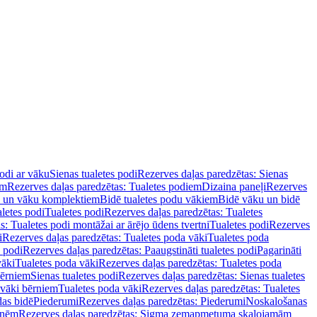
podi ar vāku
Sienas tualetes podi
Rezerves daļas paredzētas: Sienas
em
Rezerves daļas paredzētas: Tualetes podiem
Dizaina paneļi
Rezerves
u un vāku komplektiem
Bidē tualetes podu vākiem
Bidē vāku un bidē
aletes podi
Tualetes podi
Rezerves daļas paredzētas: Tualetes
s: Tualetes podi montāžai ar ārējo ūdens tvertni
Tualetes podi
Rezerves
i
Rezerves daļas paredzētas: Tualetes poda vāki
Tualetes poda
s podi
Rezerves daļas paredzētas: Paaugstināti tualetes podi
Pagarināti
vāki
Tualetes poda vāki
Rezerves daļas paredzētas: Tualetes poda
bērniem
Sienas tualetes podi
Rezerves daļas paredzētas: Sienas tualetes
 vāki bērniem
Tualetes poda vāki
Rezerves daļas paredzētas: Tualetes
das bidē
Piederumi
Rezerves daļas paredzētas: Piederumi
Noskalošanas
tnēm
Rezerves daļas paredzētas: Sigma zemapmetuma skalojamām