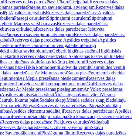
mi
Rezerves daļas paredzētas: Līkumi
Trejgabali
Rezerves daļas
ojamas pārejas
Pārejas un savienojumi, atvienojami
Rezerves daļas
slēgi
Apsildes trejgabals
Rezerves daļas paredzētas: Apsildes
abaliem
Pārsegi caurulēm
Stiprinājumi caurulēm
Stiprinājumi
Geberit Mapress varš
Uzmavas
Rezerves daļas paredzētas:
Iebūvēta cirkulācija
Rezerves daļas paredzētas: Iebūvēta
jas
Pārejas un savienojumi, atvienojami
Rezerves daļas paredzētas:
gabals
Rezerves daļas paredzētas: Apsildes trejgabals
Apsildes
 piederumi
Blīves caurulēm un veidgabaliem
Pārsegi
lekti atloku savienojumiem
Geberit higiēnas sistēma
Higiēniskās
s iekārtu
Rezerves daļas paredzētas: Skalošanas kastes un tualetes
ības ar higiēnas skalošanas iekārtu piederumi
Rezerves daļas
rošanas bloki
Tīkla komponenti
Lodveida ventiļi
Caurplūdes ventiļi
 daļas paredzētas: Ar Mapress presēšanas pieslēgumiem
Lodveida
eslēgumiem
Ar Mepla presēšanas pieslēgumiem
Rezerves daļas
lēgumiem
Lodveida ventiļi zemapmetuma montāžai
Rezerves daļas
redzētas: Ar Mepla presēšanas pieslēgumiem
Ar Volex presēšanas
m
Apsildes atgaisošanas vārsti
Ātrās atgaisošanas vārsti
Virsmu
Cauruļu līkumu balsti
Sadales skapji
Metāla sadales skapji
Sadalītāju
Termometrs
Pārejas
Rezerves daļas paredzētas: Pārejas
Sadalītāju
nības
Apsildes elementu sadalītāji
Rezerves daļas paredzētas: Apsildes
matori
Piederumi
Sadalītāju izolācija
Ēku kanalizācijas sistēmas
Geberit
s
Rezerves daļas paredzētas: Piekļuves caurules
Veidgabali
ezerves daļas paredzētas: Uzmavu savienojumi
Skavu
as: Savienotājelementi
Pieslēguma līkumi
Rezerves daļas paredzētas: