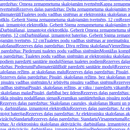
paredzētas: Omega zemapmetuma skalojamām tvertnēm
Kappa zemapme
tvertnēm
Rezerves daļas paredzētas: Delta zemapmetuma skalojamām t
līgmateriāli
Tualetes podu vadības sistēmas ar elektronisku skalošanas a
trotīklu, Geberit Sigma zemapmetuma skalojamām tvertnēm, 12 cm
Rezer
ai, izmantojot elektrotīklu, Geberit Sigma zemapmetuma skalojamām t
m
Darbināšanai, izmantojot elektrotīklu, Geberit Omega zemapmetuma 
ertnēm, 12 cm
Darbināšanai, izmantojot baterijas, Geberit Sigma zem
lojamām tvertnēm, 12 cm
Tualetes podu vadības sistēmas ar pneimatisku 
kalošanai
Rezerves daļas paredzētas: Divu režīmu skalošanai
Vienrežīma
 paredzētas: Piederumi tualetes podu vadības sistēmām
Montāžas kompl
s paredzētas: Tualetes podu vadības sistēmām ar elektronisku skalošana
 podiem paredzēti sanitārie moduļi
Sienas tualetes podiem
Rezerves daļas
edzētas: Piederumi
Palīgmateriāli
Bidē paredzēti sanitārie moduļi
Rezerves
skalošanas režīms, ar skalošanas malu
Rezerves daļas paredzētas: Pisuāri
Rezerves daļas paredzētas: Pisuāri, skalošanas režīms, bez skalošanas m
pisuāru vadības sistēmām
Ar iebūvētu pisuāru vadības sistēmu
Rezerves
vadības sistēmai
Pisuāri, skalošanas režīms, ar vāku / paredzēts vākam
Re
 skalošanas malas
Pisuāri, darbībai bez ūdens
Rezerves daļas paredzētas:
tikla pisuāru nodalīšanas sienas
Keramikas sanitārtehnikas pisuāru noda
Rezerves daļas paredzētas: Skalošanas caurules, skalošanas līkumi un p
u, darbināšana, izmantojot elektrotīklu
Rezerves daļas paredzētas: Ar el
tojot baterijas
Rezerves daļas paredzētas: Ar elektronisku skalošanas akt
vizāciju
Standarta
Rezerves daļas paredzētas: Standarta
Virsapmetuma
Re
ētas: Ar elektronisku skalošanas aktivizāciju, darbināšana, izmantojot e
as aktivizāciju, darbināšana, izmantojot baterijas
Piederumi
Rezerves da