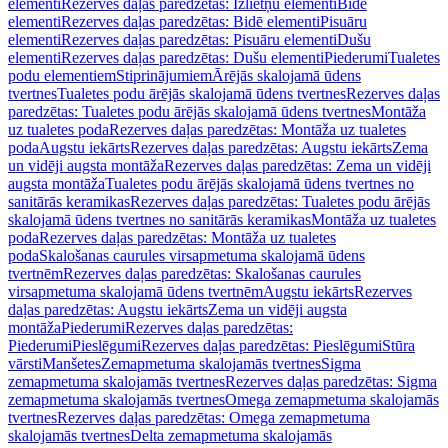
elementi
Rezerves daļas paredzētas: Izlietņu elementi
Bidē
elementi
Rezerves daļas paredzētas: Bidē elementi
Pisuāru
elementi
Rezerves daļas paredzētas: Pisuāru elementi
Dušu
elementi
Rezerves daļas paredzētas: Dušu elementi
Piederumi
Tualetes
podu elementiem
Stiprinājumiem
Ārējās skalojamā ūdens
tvertnes
Tualetes podu ārējās skalojamā ūdens tvertnes
Rezerves daļas
paredzētas: Tualetes podu ārējās skalojamā ūdens tvertnes
Montāža
uz tualetes poda
Rezerves daļas paredzētas: Montāža uz tualetes
poda
Augstu iekārts
Rezerves daļas paredzētas: Augstu iekārts
Zema
un vidēji augsta montāža
Rezerves daļas paredzētas: Zema un vidēji
augsta montāža
Tualetes podu ārējās skalojamā ūdens tvertnes no
sanitārās keramikas
Rezerves daļas paredzētas: Tualetes podu ārējās
skalojamā ūdens tvertnes no sanitārās keramikas
Montāža uz tualetes
poda
Rezerves daļas paredzētas: Montāža uz tualetes
poda
Skalošanas caurules virsapmetuma skalojamā ūdens
tvertnēm
Rezerves daļas paredzētas: Skalošanas caurules
virsapmetuma skalojamā ūdens tvertnēm
Augstu iekārts
Rezerves
daļas paredzētas: Augstu iekārts
Zema un vidēji augsta
montāža
Piederumi
Rezerves daļas paredzētas:
Piederumi
Pieslēgumi
Rezerves daļas paredzētas: Pieslēgumi
Stūra
vārsti
Manšetes
Zemapmetuma skalojamās tvertnes
Sigma
zemapmetuma skalojamās tvertnes
Rezerves daļas paredzētas: Sigma
zemapmetuma skalojamās tvertnes
Omega zemapmetuma skalojamās
tvertnes
Rezerves daļas paredzētas: Omega zemapmetuma
skalojamās tvertnes
Delta zemapmetuma skalojamās