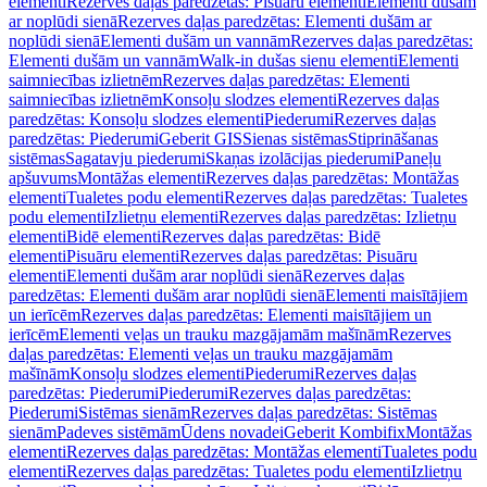
elementi
Rezerves daļas paredzētas: Pisuāru elementi
Elementi dušām
ar noplūdi sienā
Rezerves daļas paredzētas: Elementi dušām ar
noplūdi sienā
Elementi dušām un vannām
Rezerves daļas paredzētas:
Elementi dušām un vannām
Walk-in dušas sienu elementi
Elementi
saimniecības izlietnēm
Rezerves daļas paredzētas: Elementi
saimniecības izlietnēm
Konsoļu slodzes elementi
Rezerves daļas
paredzētas: Konsoļu slodzes elementi
Piederumi
Rezerves daļas
paredzētas: Piederumi
Geberit GIS
Sienas sistēmas
Stiprināšanas
sistēmas
Sagatavju piederumi
Skaņas izolācijas piederumi
Paneļu
apšuvums
Montāžas elementi
Rezerves daļas paredzētas: Montāžas
elementi
Tualetes podu elementi
Rezerves daļas paredzētas: Tualetes
podu elementi
Izlietņu elementi
Rezerves daļas paredzētas: Izlietņu
elementi
Bidē elementi
Rezerves daļas paredzētas: Bidē
elementi
Pisuāru elementi
Rezerves daļas paredzētas: Pisuāru
elementi
Elementi dušām arar noplūdi sienā
Rezerves daļas
paredzētas: Elementi dušām arar noplūdi sienā
Elementi maisītājiem
un ierīcēm
Rezerves daļas paredzētas: Elementi maisītājiem un
ierīcēm
Elementi veļas un trauku mazgājamām mašīnām
Rezerves
daļas paredzētas: Elementi veļas un trauku mazgājamām
mašīnām
Konsoļu slodzes elementi
Piederumi
Rezerves daļas
paredzētas: Piederumi
Piederumi
Rezerves daļas paredzētas:
Piederumi
Sistēmas sienām
Rezerves daļas paredzētas: Sistēmas
sienām
Padeves sistēmām
Ūdens novadei
Geberit Kombifix
Montāžas
elementi
Rezerves daļas paredzētas: Montāžas elementi
Tualetes podu
elementi
Rezerves daļas paredzētas: Tualetes podu elementi
Izlietņu