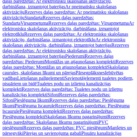
daļas paredzētas: Ar elektronisku skalošanas aktivizāciju,
darbināšana, izmantojot baterijas
Ar pneimatisku skalošanas
aktivizāciju
Rezerves daļas paredzētas: Ar pneimatisku skalošanas
aktivizāciju
Standarta
Rezerves daļas paredzētas:
Standarta
Virsapmetuma
Rezerves daļas paredzētas: Virsapmetuma
Ar
elektronisku skalošanas aktivizāciju, darbināšana, izmantojot
elektrotīklu
Rezerves daļas paredzētas: Ar elektronisku skalošanas
aktivizāciju, darbināšana, izmantojot elektrotīklu
Ar elektronisku
skalošanas aktivizāciju, darbināšana, izmantojot baterijas
Rezerves
daļas paredzētas: Ar elektronisku skalošanas aktivizāciju,
darbināšana, izmantojot baterijas
Piederumi
Rezerves daļas
paredzētas: Piederumi
Montāžas un atjaunošanas komplekti
Rezerves
daļas paredzētas: Montāžas un atjaunošanas komplekti
Skalošanas
caurules, skalošanas līkumi un pārejas
Pārsegplāksnes
Iebūvētas
vadības
Lietošanas palīgelementi
Savienotājelementi tualetes podiem,
pisuāriem un bidē
Tualetes podu un izlietņu kanalizācijas
komplekti
Rezerves daļas paredzētas: Tualetes podu un izlietņu
kanalizācijas komplekti
Sifoni
Rezerves daļas paredzētas:
Sifoni
Pieslēguma līkumi
Rezerves daļas paredzētas: Pieslēguma
līkumi
Pieslēguma īscaurule
Rezerves daļas paredzētas: Pieslēguma
īscaurule
Pieslēguma komplekti
Rezerves daļas paredzētas:
Pieslēguma komplekti
Skalošanas līkumu pagarinājumi
Rezerves
daļas paredzētas: Skalošanas līkumu pagarinājumi
PVC
pieslēgumi
Rezerves daļas paredzētas: PVC pieslēgumi
Manšetes un
pārsegvāki
Pārejas un savienojuma gabali
Pisuāru kanalizācijas