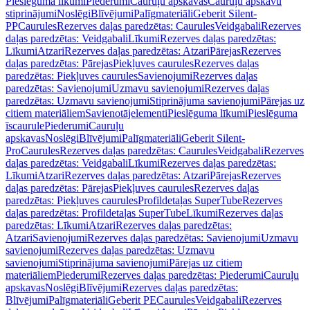
Pieslēguma līkumi
Piederumi
Cauruļu apskavas
Cauruļu apskavu
stiprinājumi
Noslēgi
Blīvējumi
Palīgmateriāli
Geberit Silent-
PP
Caurules
Rezerves daļas paredzētas: Caurules
Veidgabali
Rezerves
daļas paredzētas: Veidgabali
Līkumi
Rezerves daļas paredzētas:
Līkumi
Atzari
Rezerves daļas paredzētas: Atzari
Pārejas
Rezerves
daļas paredzētas: Pārejas
Piekļuves caurules
Rezerves daļas
paredzētas: Piekļuves caurules
Savienojumi
Rezerves daļas
paredzētas: Savienojumi
Uzmavu savienojumi
Rezerves daļas
paredzētas: Uzmavu savienojumi
Stiprinājuma savienojumi
Pārejas uz
citiem materiāliem
Savienotājelementi
Pieslēguma līkumi
Pieslēguma
īscaurule
Piederumi
Cauruļu
apskavas
Noslēgi
Blīvējumi
Palīgmateriāli
Geberit Silent-
Pro
Caurules
Rezerves daļas paredzētas: Caurules
Veidgabali
Rezerves
daļas paredzētas: Veidgabali
Līkumi
Rezerves daļas paredzētas:
Līkumi
Atzari
Rezerves daļas paredzētas: Atzari
Pārejas
Rezerves
daļas paredzētas: Pārejas
Piekļuves caurules
Rezerves daļas
paredzētas: Piekļuves caurules
Profildetaļas SuperTube
Rezerves
daļas paredzētas: Profildetaļas SuperTube
Līkumi
Rezerves daļas
paredzētas: Līkumi
Atzari
Rezerves daļas paredzētas:
Atzari
Savienojumi
Rezerves daļas paredzētas: Savienojumi
Uzmavu
savienojumi
Rezerves daļas paredzētas: Uzmavu
savienojumi
Stiprinājuma savienojumi
Pārejas uz citiem
materiāliem
Piederumi
Rezerves daļas paredzētas: Piederumi
Cauruļu
apskavas
Noslēgi
Blīvējumi
Rezerves daļas paredzētas:
Blīvējumi
Palīgmateriāli
Geberit PE
Caurules
Veidgabali
Rezerves