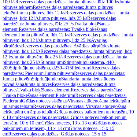
100 l/s
Rezerves daļas paredzētas: Jumta piltuves, līdz 100 l/s
Jumta
piltuves teknēm
Rezerves daļas paredzētas: Jumta piltuves
teknēm
Jumta piltuves, līdz 12 l/s
Rezerves daļas paredzētas: Jumta
piltuves, līdz 12 l/s
Jumta piltuves, līdz 25 l/s
Rezerves daļas
paredzētas: Jumta piltuves, līdz 25 l/s
Tvaika bloķēšanas
elementi
Rezerves daļas paredzētas: Tvaika bloķēšanas
elementi
Jumta piltuvēm, līdz 12 l/s
Rezerves daļas paredzētas: Jumta
piltuvēm, līdz 12 l/s
Jumta piltuvēm, līdz 25 l/s
Avārijas
pārplūdes
Rezerves daļas paredzētas: Avārijas pārplūdes
Jumta
piltuvēm, līdz 12 l/s
Rezerves daļas paredzētas: Jumta piltuvēm, līdz
12 l/s
Jumta piltuvēm, līdz 25 l/s
Rezerves daļas paredzētas: Jumta
piltuvēm, līdz 25 l/s
Stiprinājumi
Stiprinājumu sistēma, d40–
200
Stiprinājumu sistēma, d250–315
Piederumi
Rezerves daļas
paredzētas: Piederumi
Jumta piltuvēm
Rezerves daļas paredzētas:
Jumta piltuvēm
Stiprinājumiem
Standarta jumta lietus ūdens
novadīšana
Jumta piltuves
Rezerves daļas paredzētas: Jumta
piltuves
Tvaika bloķēšanas elementi
Rezerves daļas paredzētas:
Tvaika bloķēšanas elementi
Piederumi
Rezerves daļas paredzētas:
Piederumi
Grīdas noteces sistēmas
Virsmas atūdeņošana iekštelpām
un ārpus telpām
Rezerves daļas paredzētas: Virsmas atūdeņošana
iekštelpām un ārpus telpām
Grīdas noteces balkoniem un terasēm, 10
x 10 cm
Rezerves daļas paredzētas: Grīdas noteces balkoniem un
terasēm, 10 x 10 cm
Grīdas noteces, 13 x 13 cm
Grīdas noteces
balkoniem un terasēm, 13 x 13 cm
Grīdas noteces, 15 x 15
cm
Rezerves daļas paredzētas: Grīdas noteces, 15 x 15