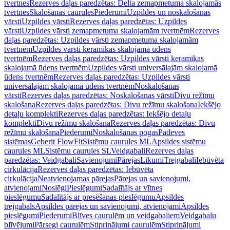
tvertnes
Rezerves daļas paredzētas: Delta zemapmetuma skalojamās
tvertnes
Skalošanas caurules
Piederumi
Uzpildes un noskalošanas
vārsti
Uzpildes vārsti
Rezerves daļas paredzētas: Uzpildes
vārsti
Uzpildes vārsti zemapmetuma skalojamām tvertnēm
Rezerves
daļas paredzētas: Uzpildes vārsti zemapmetuma skalojamām
tvertnēm
Uzpildes vārsti keramikas skalojamā ūdens
tvertnēm
Rezerves daļas paredzētas: Uzpildes vārsti keramikas
skalojamā ūdens tvertnēm
Uzpildes vārsti universālajām skalojamā
ūdens tvertnēm
Rezerves daļas paredzētas: Uzpildes vārsti
universālajām skalojamā ūdens tvertnēm
Noskalošanas
vārsti
Rezerves daļas paredzētas: Noskalošanas vārsti
Divu režīmu
skalošana
Rezerves daļas paredzētas: Divu režīmu skalošana
Iekšējo
detaļu komplekti
Rezerves daļas paredzētas: Iekšējo detaļu
komplekti
Divu režīmu skalošana
Rezerves daļas paredzētas: Divu
režīmu skalošana
Piederumi
Noskalošanas pogas
Padeves
sistēmas
Geberit FlowFit
Sistēmu caurules ML
Apsildes sistēmu
caurules ML
Sistēmu caurules SL
Veidgabali
Rezerves daļas
paredzētas: Veidgabali
Savienojumi
Pārejas
Līkumi
Trejgabali
Iebūvēta
cirkulācija
Rezerves daļas paredzētas: Iebūvēta
cirkulācija
Neatvienojamas pārejas
Pārejas un savienojumi,
atvienojami
Noslēgi
Pieslēgumi
Sadalītājs ar vītnes
pieslēgumu
Sadalītājs ar presēšanas pieslēgumu
Apsildes
trejgabals
Apsildes pārejas un savienojumi, atvienojami
Apsildes
pieslēgumi
Piederumi
Blīves caurulēm un veidgabaliem
Veidgabalu
blīvējumi
Pārsegi caurulēm
Stiprinājumi caurulēm
Stiprinājumi