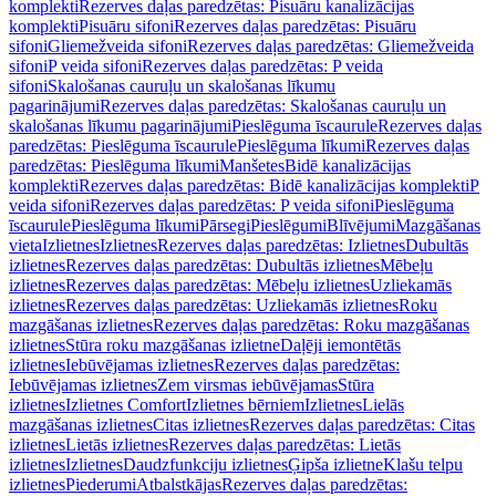
komplekti
Rezerves daļas paredzētas: Pisuāru kanalizācijas
komplekti
Pisuāru sifoni
Rezerves daļas paredzētas: Pisuāru
sifoni
Gliemežveida sifoni
Rezerves daļas paredzētas: Gliemežveida
sifoni
P veida sifoni
Rezerves daļas paredzētas: P veida
sifoni
Skalošanas cauruļu un skalošanas līkumu
pagarinājumi
Rezerves daļas paredzētas: Skalošanas cauruļu un
skalošanas līkumu pagarinājumi
Pieslēguma īscaurule
Rezerves daļas
paredzētas: Pieslēguma īscaurule
Pieslēguma līkumi
Rezerves daļas
paredzētas: Pieslēguma līkumi
Manšetes
Bidē kanalizācijas
komplekti
Rezerves daļas paredzētas: Bidē kanalizācijas komplekti
P
veida sifoni
Rezerves daļas paredzētas: P veida sifoni
Pieslēguma
īscaurule
Pieslēguma līkumi
Pārsegi
Pieslēgumi
Blīvējumi
Mazgāšanas
vieta
Izlietnes
Izlietnes
Rezerves daļas paredzētas: Izlietnes
Dubultās
izlietnes
Rezerves daļas paredzētas: Dubultās izlietnes
Mēbeļu
izlietnes
Rezerves daļas paredzētas: Mēbeļu izlietnes
Uzliekamās
izlietnes
Rezerves daļas paredzētas: Uzliekamās izlietnes
Roku
mazgāšanas izlietnes
Rezerves daļas paredzētas: Roku mazgāšanas
izlietnes
Stūra roku mazgāšanas izlietne
Daļēji iemontētās
izlietnes
Iebūvējamas izlietnes
Rezerves daļas paredzētas:
Iebūvējamas izlietnes
Zem virsmas iebūvējamas
Stūra
izlietnes
Izlietnes Comfort
Izlietnes bērniem
Izlietnes
Lielās
mazgāšanas izlietnes
Citas izlietnes
Rezerves daļas paredzētas: Citas
izlietnes
Lietās izlietnes
Rezerves daļas paredzētas: Lietās
izlietnes
Izlietnes
Daudzfunkciju izlietnes
Ģipša izlietne
Klašu telpu
izlietnes
Piederumi
Atbalstkājas
Rezerves daļas paredzētas: