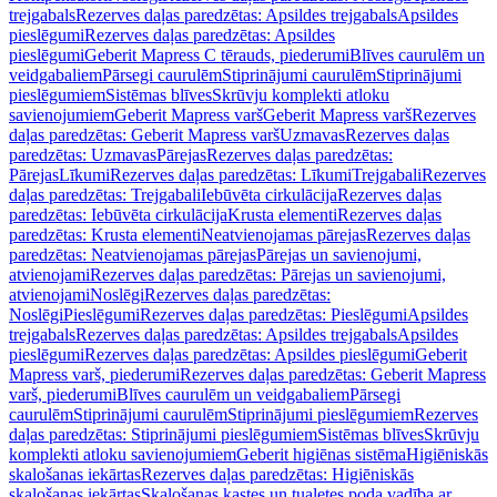
trejgabals
Rezerves daļas paredzētas: Apsildes trejgabals
Apsildes
pieslēgumi
Rezerves daļas paredzētas: Apsildes
pieslēgumi
Geberit Mapress C tērauds, piederumi
Blīves caurulēm un
veidgabaliem
Pārsegi caurulēm
Stiprinājumi caurulēm
Stiprinājumi
pieslēgumiem
Sistēmas blīves
Skrūvju komplekti atloku
savienojumiem
Geberit Mapress varš
Geberit Mapress varš
Rezerves
daļas paredzētas: Geberit Mapress varš
Uzmavas
Rezerves daļas
paredzētas: Uzmavas
Pārejas
Rezerves daļas paredzētas:
Pārejas
Līkumi
Rezerves daļas paredzētas: Līkumi
Trejgabali
Rezerves
daļas paredzētas: Trejgabali
Iebūvēta cirkulācija
Rezerves daļas
paredzētas: Iebūvēta cirkulācija
Krusta elementi
Rezerves daļas
paredzētas: Krusta elementi
Neatvienojamas pārejas
Rezerves daļas
paredzētas: Neatvienojamas pārejas
Pārejas un savienojumi,
atvienojami
Rezerves daļas paredzētas: Pārejas un savienojumi,
atvienojami
Noslēgi
Rezerves daļas paredzētas:
Noslēgi
Pieslēgumi
Rezerves daļas paredzētas: Pieslēgumi
Apsildes
trejgabals
Rezerves daļas paredzētas: Apsildes trejgabals
Apsildes
pieslēgumi
Rezerves daļas paredzētas: Apsildes pieslēgumi
Geberit
Mapress varš, piederumi
Rezerves daļas paredzētas: Geberit Mapress
varš, piederumi
Blīves caurulēm un veidgabaliem
Pārsegi
caurulēm
Stiprinājumi caurulēm
Stiprinājumi pieslēgumiem
Rezerves
daļas paredzētas: Stiprinājumi pieslēgumiem
Sistēmas blīves
Skrūvju
komplekti atloku savienojumiem
Geberit higiēnas sistēma
Higiēniskās
skalošanas iekārtas
Rezerves daļas paredzētas: Higiēniskās
skalošanas iekārtas
Skalošanas kastes un tualetes poda vadība ar