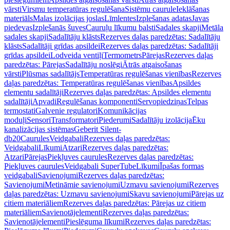
vārsti
Virsmu temperatūras regulēšana
Sistēmu caurule
Ieklāšanas
materiāls
Malas izolācijas joslas
Līmlentes
Izplešanas adatas
Javas
piedevas
Izplešanās šuves
Cauruļu līkumu balsti
Sadales skapji
Metāla
sadales skapji
Sadalītāju klāsts
Rezerves daļas paredzētas: Sadalītāju
klāsts
Sadalītāji grīdas apsildei
Rezerves daļas paredzētas: Sadalītāji
grīdas apsildei
Lodveida ventiļi
Termometrs
Pārejas
Rezerves daļas
paredzētas: Pārejas
Sadalītāju noslēgi
Ātrās atgaisošanas
vārsti
Plūsmas sadalītājs
Temperatūras regulēšanas vienības
Rezerves
daļas paredzētas: Temperatūras regulēšanas vienības
Apsildes
elementu sadalītāji
Rezerves daļas paredzētas: Apsildes elementu
sadalītāji
Apvadi
Regulēšanas komponenti
Servopiedziņas
Telpas
termostati
Galvenie regulatori
Komunikācijas
moduļi
Sensori
Transformatori
Piederumi
Sadalītāju izolācija
Ēku
kanalizācijas sistēmas
Geberit Silent-
db20
Caurules
Veidgabali
Rezerves daļas paredzētas:
Veidgabali
Līkumi
Atzari
Rezerves daļas paredzētas:
Atzari
Pārejas
Piekļuves caurules
Rezerves daļas paredzētas:
Piekļuves caurules
Veidgabali SuperTube
Līkumi
Īpašas formas
veidgabali
Savienojumi
Rezerves daļas paredzētas:
Savienojumi
Metināmie savienojumi
Uzmavu savienojumi
Rezerves
daļas paredzētas: Uzmavu savienojumi
Skavu savienojumi
Pārejas uz
citiem materiāliem
Rezerves daļas paredzētas: Pārejas uz citiem
materiāliem
Savienotājelementi
Rezerves daļas paredzētas:
Savienotājelementi
Pieslēguma līkumi
Rezerves daļas paredzētas: