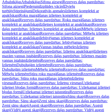
Atbalstkājas
Atbalstkājas
Sifona aizsegi
Rezerves daļas paredzētas:
Sifona aizsegi
Piederumi
Izplūdes vāciņš
Dvieļu
turētājs
Stiprinājumi
Dekoratīvās apmales
Izlietnes komplekti ar
apakšskapi
Roku mazgāšanas izlietnes komplekti ar
apakšskapi
Rezerves daļas paredzētas: Roku mazgāšanas izlietnes
komplekti ar apakšskapi
Izlietnes komplekti ar apakšskapi
Rezerves
daļas paredzētas: Izlietnes komplekti ar apakšskapi
Mēbeļu izlietnes
komplekti ar apakšskapi
Rezerves daļas paredzētas: Mēbeļu izlietnes
komplekti ar apakšskapi
Iebūvējamas izlietnes komplekti ar
apakšskapi
Rezerves daļas paredzētas: Iebūvējamas izlietnes
komplekti ar apakšskapi
Vannas istabas mēbeles
Izlietņu
apakšskapji
Rezerves daļas paredzētas: Izlietņu apakšskapji
Izlietnes
mazām vannas istabām
Rezerves daļas paredzētas: Izlietnes mazām
vannas istabām
Izlietnēm
Rezerves daļas paredzētas:
Izlietnēm
Dubultajām izlietnēm
Rezerves daļas paredzētas:
Dubultajām izlietnēm
Mēbeļu izlietnēm
Rezerves daļas paredzētas:
Mēbeļu izlietnēm
Stūra roku mazgāšanas izlietnēm
Rezerves daļas
paredzētas: Stūra roku mazgāšanas izlietnēm
Izlietņu
virsmas
Rezerves daļas paredzētas: Izlietņu virsmas
Uzliekamai
izlietnei bļodas formā
Rezerves daļas paredzētas: Uzliekamai izlietnei
bļodas formā
Uzliekamai izlietnei taisnstūra
Rezerves daļas
paredzētas: Uzliekamai izlietnei taisnstūra
Sānu skapji
Rezerves daļas
paredzētas: Sānu skapji
Zemi sānu skapji
Rezerves daļas paredzētas:
Zemi sānu skapji
Augsti skapji
Rezerves daļas paredzētas: Augsti
skapji
Vidēji augsti skapji
Rezerves daļas paredzētas: Vidēji augsti