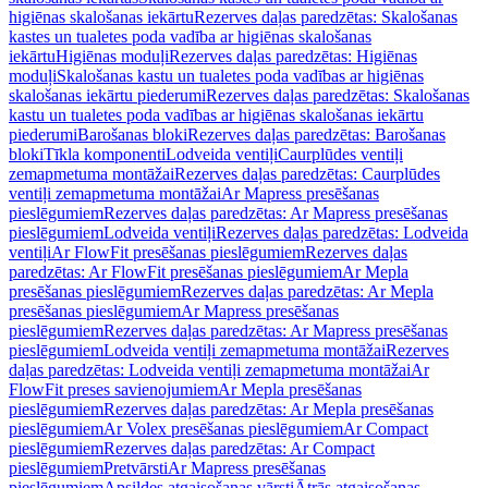
higiēnas skalošanas iekārtu
Rezerves daļas paredzētas: Skalošanas
kastes un tualetes poda vadība ar higiēnas skalošanas
iekārtu
Higiēnas moduļi
Rezerves daļas paredzētas: Higiēnas
moduļi
Skalošanas kastu un tualetes poda vadības ar higiēnas
skalošanas iekārtu piederumi
Rezerves daļas paredzētas: Skalošanas
kastu un tualetes poda vadības ar higiēnas skalošanas iekārtu
piederumi
Barošanas bloki
Rezerves daļas paredzētas: Barošanas
bloki
Tīkla komponenti
Lodveida ventiļi
Caurplūdes ventiļi
zemapmetuma montāžai
Rezerves daļas paredzētas: Caurplūdes
ventiļi zemapmetuma montāžai
Ar Mapress presēšanas
pieslēgumiem
Rezerves daļas paredzētas: Ar Mapress presēšanas
pieslēgumiem
Lodveida ventiļi
Rezerves daļas paredzētas: Lodveida
ventiļi
Ar FlowFit presēšanas pieslēgumiem
Rezerves daļas
paredzētas: Ar FlowFit presēšanas pieslēgumiem
Ar Mepla
presēšanas pieslēgumiem
Rezerves daļas paredzētas: Ar Mepla
presēšanas pieslēgumiem
Ar Mapress presēšanas
pieslēgumiem
Rezerves daļas paredzētas: Ar Mapress presēšanas
pieslēgumiem
Lodveida ventiļi zemapmetuma montāžai
Rezerves
daļas paredzētas: Lodveida ventiļi zemapmetuma montāžai
Ar
FlowFit preses savienojumiem
Ar Mepla presēšanas
pieslēgumiem
Rezerves daļas paredzētas: Ar Mepla presēšanas
pieslēgumiem
Ar Volex presēšanas pieslēgumiem
Ar Compact
pieslēgumiem
Rezerves daļas paredzētas: Ar Compact
pieslēgumiem
Pretvārsti
Ar Mapress presēšanas
pieslēgumiem
Apsildes atgaisošanas vārsti
Ātrās atgaisošanas