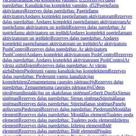
paredzētas: Kanalizācijas komplekti vannām, d52
Pagriežams
aktivizators
Rezerves daļas paredzētas: Pagriežams
aktivizators
Apdares komplekti pagriežamam aktivizatoram
Rezerves
daļas paredzētas: Apdares komplekti pagriežamam aktivizatoram
Ar
pagriežamu aktivizatoru un ieplūdi
Rezerves daļas paredzētas: Ar
pagriežamu aktivizatoru un ieplūdi
Apdares komplekti pagriežamam
aktivizatoram un ieplūdei
Rezerves daļas paredzētas: Apdares
komplekti pagriežamam aktivizatoram un ieplūdei
Ar aktivizatoru
PushControl
Rezerves daļas paredzētas: Ar aktivizatoru
PushControl
Apdares komplekti aktivizatoram PushControl
Rezerves
daļas paredzētas: Apdares komplekti aktivizatoram PushControl
Ar
vārstu aizbāžņiem
Rezerves daļas paredzētas: Ar vārstu
aizbāžņiem
Piederumi vannu kanalizācijas komplektiem
Rezerves
daļas paredzētas: Piederumi vannu kanalizācijas
komplektiem
Zemapmetuma caurules pārtraucējs
Rezerves daļas
paredzētas: Zemapmetuma caurules pārtraucējs
Ūdens
pieslēgumi
Instalācijas un skalošanas sistēmas
Geberit Duofix
Sienas
sistēmas
Rezerves daļas paredzētas: Sienas sistēmas
Stiprināšanas
sistēmas
Rezerves daļas paredzētas: Stiprināšanas sistēmas
Paneļu
apšuvums
Piederumi
Rezerves daļas paredzētas: Piederumi
Montāžas
elementi
Rezerves daļas paredzētas: Montāžas elementi
Tualetes podu
elementi
Rezerves daļas paredzētas: Tualetes podu elementi
Izlietņu
elementi
Rezerves daļas paredzētas: Izlietņu elementi
Bidē
elementi
Rezerves daļas paredzētas: Bidē elementi
Pisuāru