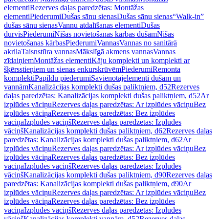
elementi
Rezerves daļas paredzētas: Montāžas
elementi
Piederumi
Dušas sānu sienas
Dušas sānu sienas
“Walk-in”
dušas sānu sienas
Vannu atdalīšanas elementi
Dušas
durvis
Piederumi
Nišas novietošanas kārbas dušām
Nišas
novietošanas kārbas
Piederumi
Vannas
Vannas no sanitārā
akrila
Taisnstūra vannas
Mākslīgā akmens vannas
Vannas
zīdaiņiem
Montāžas elementi
Kāju komplekti un komplekti ar
šķērsstieņiem un sienas enkurskrūvēm
Piederumi
Remonta
komplekti
Papildu piederumi
Savienotājelementi dušām un
vannām
Kanalizācijas komplekti dušas paliktņiem, d52
Rezerves
daļas paredzētas: Kanalizācijas komplekti dušas paliktņiem, d52
Ar
izplūdes vāciņu
Rezerves daļas paredzētas: Ar izplūdes vāciņu
Bez
izplūdes vāciņa
Rezerves daļas paredzētas: Bez izplūdes
vāciņa
Izplūdes vāciņš
Rezerves daļas paredzētas: Izplūdes
vāciņš
Kanalizācijas komplekti dušas paliktņiem, d62
Rezerves daļas
paredzētas: Kanalizācijas komplekti dušas paliktņiem, d62
Ar
izplūdes vāciņu
Rezerves daļas paredzētas: Ar izplūdes vāciņu
Bez
izplūdes vāciņa
Rezerves daļas paredzētas: Bez izplūdes
vāciņa
Izplūdes vāciņš
Rezerves daļas paredzētas: Izplūdes
vāciņš
Kanalizācijas komplekti dušas paliktņiem, d90
Rezerves daļas
paredzētas: Kanalizācijas komplekti dušas paliktņiem, d90
Ar
izplūdes vāciņu
Rezerves daļas paredzētas: Ar izplūdes vāciņu
Bez
izplūdes vāciņa
Rezerves daļas paredzētas: Bez izplūdes
vāciņa
Izplūdes vāciņš
Rezerves daļas paredzētas: Izplūdes
vāciņš
Kanalizācijas komplekti vannām, d52
Rezerves daļas