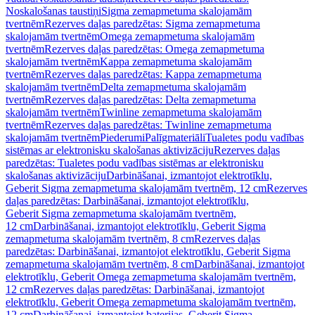
Noskalošanas taustiņi
Sigma zemapmetuma skalojamām
tvertnēm
Rezerves daļas paredzētas: Sigma zemapmetuma
skalojamām tvertnēm
Omega zemapmetuma skalojamām
tvertnēm
Rezerves daļas paredzētas: Omega zemapmetuma
skalojamām tvertnēm
Kappa zemapmetuma skalojamām
tvertnēm
Rezerves daļas paredzētas: Kappa zemapmetuma
skalojamām tvertnēm
Delta zemapmetuma skalojamām
tvertnēm
Rezerves daļas paredzētas: Delta zemapmetuma
skalojamām tvertnēm
Twinline zemapmetuma skalojamām
tvertnēm
Rezerves daļas paredzētas: Twinline zemapmetuma
skalojamām tvertnēm
Piederumi
Palīgmateriāli
Tualetes podu vadības
sistēmas ar elektronisku skalošanas aktivizāciju
Rezerves daļas
paredzētas: Tualetes podu vadības sistēmas ar elektronisku
skalošanas aktivizāciju
Darbināšanai, izmantojot elektrotīklu,
Geberit Sigma zemapmetuma skalojamām tvertnēm, 12 cm
Rezerves
daļas paredzētas: Darbināšanai, izmantojot elektrotīklu,
Geberit Sigma zemapmetuma skalojamām tvertnēm,
12 cm
Darbināšanai, izmantojot elektrotīklu, Geberit Sigma
zemapmetuma skalojamām tvertnēm, 8 cm
Rezerves daļas
paredzētas: Darbināšanai, izmantojot elektrotīklu, Geberit Sigma
zemapmetuma skalojamām tvertnēm, 8 cm
Darbināšanai, izmantojot
elektrotīklu, Geberit Omega zemapmetuma skalojamām tvertnēm,
12 cm
Rezerves daļas paredzētas: Darbināšanai, izmantojot
elektrotīklu, Geberit Omega zemapmetuma skalojamām tvertnēm,
12 cm
Darbināšanai, izmantojot baterijas, Geberit Sigma