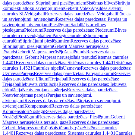
daļas paredzētas: Stiprinājumi pieslēgumiem
Sistēmas blīves
Skrūvju
komplekti atloku savienojumiem
Geberit Volex
Apsildes sistēmu
caurules SL
Veidgabali
Rezerves daļas paredzētas: Veidgabali
Pārejas
un savienojumi, atvienojami
Rezerves daļas paredzētas: Pārejas un
savienojumi, atvienojami
Pieslēgumi
Sadalītājs ar vītnes
pieslēgumu
Piederumi
Rezerves daļas paredzētas: Piederumi
Blīves
caurulēm un veidgabaliem
Pārsegi caurulēm
Stiprinājumi
caurulēm
Stiprinājumi pieslēgumiem
Rezerves daļas paredzētas:
Stiprinājumi pieslēgumiem
Geberit Mapress nerūsējošais
tērauds
Geberit Mapress nerūsējošais tērauds
Rezerves daļas
paredzētas: Geberit Mapress nerūsējošais tērauds
Sistēmas caurules
1.4401
Rezerves daļas paredzētas: Sistēmas caurules 1.4401
Sistēmas
caurules 1.4521
Caurules nipelis
Uzmavas
Rezerves daļas paredzētas:
Uzmavas
Pārejas
Rezerves daļas paredzētas: Pārejas
Līkumi
Rezerves
daļas paredzētas: Līkumi
Trejgabali
Rezerves daļas paredzētas:
Trejgabali
Iebūvēta cirkulācija
Rezerves daļas paredzētas: Iebūvēta
cirkulācija
Neatvienojamas pārejas
Rezerves daļas paredzētas:
Neatvienojamas pārejas
Pārejas un savienojumi,
atvienojami
Rezerves daļas paredzētas: Pārejas un savienojumi,
atvienojami
Kompensatori
Rezerves daļas paredzētas:
Kompensatori
Noslēgi
Rezerves daļas paredzētas:
Noslēgi
Pieslēgumi
Rezerves daļas paredzētas: Pieslēgumi
Geberit
Mapress nerūsējošais tērauds, gāze
Rezerves daļas paredzētas:
Geberit Mapress nerūsējošais tērauds, gāze
Sistēmas caurules
1.4401
Rezerves daļas paredzētas: Sistēmas caurules 1.4401
Caurules