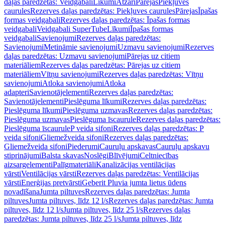
daļas paredzētas: Veidgabali
Līkumi
Atzari
Pārejas
Piekļuves
caurules
Rezerves daļas paredzētas: Piekļuves caurules
Pārejas
Īpašas
formas veidgabali
Rezerves daļas paredzētas: Īpašas formas
veidgabali
Veidgabali SuperTube
Līkumi
Īpašas formas
veidgabali
Savienojumi
Rezerves daļas paredzētas:
Savienojumi
Metināmie savienojumi
Uzmavu savienojumi
Rezerves
daļas paredzētas: Uzmavu savienojumi
Pārejas uz citiem
materiāliem
Rezerves daļas paredzētas: Pārejas uz citiem
materiāliem
Vītņu savienojumi
Rezerves daļas paredzētas: Vītņu
savienojumi
Atloka savienojumi
Atloka
adapteri
Savienotājelementi
Rezerves daļas paredzētas:
Savienotājelementi
Pieslēguma līkumi
Rezerves daļas paredzētas:
Pieslēguma līkumi
Pieslēguma uzmavas
Rezerves daļas paredzētas:
Pieslēguma uzmavas
Pieslēguma īscaurule
Rezerves daļas paredzētas:
Pieslēguma īscaurule
P veida sifoni
Rezerves daļas paredzētas: P
veida sifoni
Gliemežveida sifoni
Rezerves daļas paredzētas:
Gliemežveida sifoni
Piederumi
Cauruļu apskavas
Cauruļu apskavu
stiprinājumi
Balsta skavas
Noslēgi
Blīvējumi
Celtniecības
aizsargelementi
Palīgmateriāli
Kanalizācijas ventilācijas
vārsti
Ventilācijas vārsti
Rezerves daļas paredzētas: Ventilācijas
vārsti
Enerģijas pretvārsti
Geberit Pluvia jumta lietus ūdens
novadīšana
Jumta piltuves
Rezerves daļas paredzētas: Jumta
piltuves
Jumta piltuves, līdz 12 l/s
Rezerves daļas paredzētas: Jumta
piltuves, līdz 12 l/s
Jumta piltuves, līdz 25 l/s
Rezerves daļas
paredzētas: Jumta piltuves, līdz 25 l/s
Jumta piltuves, līdz