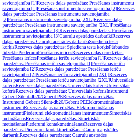
savienojamība [1]
Rezerves daļas paredzētas: Presēšanas instrumentu
savienojamība [1]
Presēšanas instrumentu savienojamība [2]
Rezerves
daļas paredzētas: Presēšanas instrumentu savienojamība
[2]
Presēšanas instrumentu savietojamība [2XL]
Rezerves daļas
paredzētas: Presēšanas instrumentu savietojamība [2XL]
Presēšanas
instrumentu savietojamība [3]
Rezerves daļas paredzētas: Presēšanas
instrumentu savietojamība [3]
Cauruļu apstrādes darbarīki
Rezerves
daļas paredzētas: Cauruļu apstrādes darbarīki
Spiediena testa
korķis
Rezerves daļas paredzētas: Spiediena testa korķis
Pārbaudes
līdzeklis
Piederumi
Presēšanas ierīces
Rezerves daļas paredzētas:
Presēšanas ierīces
Presēšanas ierīču savietojamība [1]
Rezerves daļas
paredzētas: Presēšanas ierīču savietojamība [1]
Presēšanas ierīču
savietojamība [2]
Rezerves daļas paredzētas: Presēšanas ierīču
savietojamība [2]
Presēšanas ierīču savietojamība [2XL]
Rezerves
daļas paredzētas: Presēšanas ierīču savietojamība [2XL]
Universālais
koferis
Rezerves daļas paredzētas: Universālais koferis
Universālais
koferis
Rezerves daļas paredzētas: Universālais koferis
Instrumenti
Geberit Silent-db20/Geberit PE
Rezerves daļas paredzētas:
Instrumenti Geberit Silent-db20/Geberit PE
Elektrometināšanas
instrumenti
Rezerves daļas paredzētas: Elektrometināšanas
instrumenti
Piederumi elektrometināšanas instrumentiem
Simetriskās
metināšanas
Rezerves daļas paredzētas: Simetriskās
metināšanas
Piederumi kontaktmetināšanas
Rezerves daļas
paredzētas: Piederumi kontaktmetināšanas
Cauruļu apstrādes
darbarīki
Rezerves daļas paredzētas: Cauruļu apstrādes