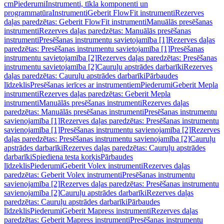
cm
Piederumi
Instrumenti, tīkla komponenti un
programmatūra
Instrumenti
Geberit FlowFit instrumenti
Rezerves
daļas paredzētas: Geberit FlowFit instrumenti
Manuālās presēšanas
instrumenti
Rezerves daļas paredzētas: Manuālās presēšanas
instrumenti
Presēšanas instrumentu savietojamība [1]
Rezerves daļas
paredzētas: Presēšanas instrumentu savietojamība [1]
Presēšanas
instrumentu savietojamība [2]
Rezerves daļas paredzētas: Presēšanas
instrumentu savietojamība [2]
Cauruļu apstrādes darbarīki
Rezerves
daļas paredzētas: Cauruļu apstrādes darbarīki
Pārbaudes
līdzeklis
Presēšanas ierīces ar instrumentiem
Piederumi
Geberit Mepla
instrumenti
Rezerves daļas paredzētas: Geberit Mepla
instrumenti
Manuālās presēšanas instrumenti
Rezerves daļas
paredzētas: Manuālās presēšanas instrumenti
Presēšanas instrumentu
savienojamība [1]
Rezerves daļas paredzētas: Presēšanas instrumentu
savienojamība [1]
Presēšanas instrumentu savienojamība [2]
Rezerves
daļas paredzētas: Presēšanas instrumentu savienojamība [2]
Cauruļu
apstrādes darbarīki
Rezerves daļas paredzētas: Cauruļu apstrādes
darbarīki
Spiediena testa korķis
Pārbaudes
līdzeklis
Piederumi
Geberit Volex instrumenti
Rezerves daļas
paredzētas: Geberit Volex instrumenti
Presēšanas instrumentu
savienojamība [2]
Rezerves daļas paredzētas: Presēšanas instrumentu
savienojamība [2]
Cauruļu apstrādes darbarīki
Rezerves daļas
paredzētas: Cauruļu apstrādes darbarīki
Pārbaudes
līdzeklis
Piederumi
Geberit Mapress instrumenti
Rezerves daļas
paredzētas: Geberit Mapress instrumenti
Presēšanas instrumentu