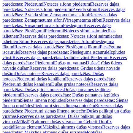
paredzētas: Piederumi
Noteces sifonu piederumi
Rezerves daļas
paredzētas: Noteces sifonu piederumi
P veida sifoni
Rezerves daļas
paredzētas: P veida sifoni
Zemapmetuma sifoni
Rezerves daļas
paredzētas: Zemapmetuma sifoni
Virsapmetuma sifoni
Rezerves daļas
paredzētas: Virsapmetuma sifoni
Pieslēgumi
Rezerves daļas
paredzētas: Pieslēgumi
Piederumi
Noteces sifoni saimniecības
izlietnēm
Rezerves daļas paredzētas: Noteces sifoni saimniecības
izlietnēm
Sifoni
Rezerves daļas paredzētas: Sifoni
Pieslēguma
līkumi
Rezerves daļas paredzētas: Pieslēguma līkumi
Pieslēguma
īscaurule
Rezerves daļas paredzētas: Pieslēguma īscaurule
Izplūdes
vārsti
Rezerves daļas paredzētas: Izplūdes vārsti
Piederumi
Rezerves
daļas paredzētas: Piederumi
Dušas un vannas
Dušas
Grīdas ūdens
novade dušām
Rezerves daļas paredzētas: Grīdas ūdens novade
dušām
Dušas noteces
Rezerves daļas paredzētas: Dušas
noteces
Piederumi dušas kanāliem
Rezerves daļas paredzētas:
Piederumi dušas kanāliem
Dušas grīdas noteces
Rezerves daļas
paredzētas: Dušas grīdas noteces
Dušas pamatnes izplūdes
piederumi
Rezerves daļas paredzētas: Dušas pamatnes izplūdes
piederumi
Sienas līmeņa noplūdes
Rezerves daļas paredzētas: Sienas
līmeņa noplūdes
Piederumi sienas līmeņa notecēm
Rezerves daļas
paredzētas: Piederumi sienas līmeņa notecēm
Dušas paliktņi un dušas
virsmas
Rezerves daļas paredzētas: Dušas paliktņi un dušas
virsmas
Mākslīgā akmens dušas virsmas un Geberit Duofix
uzstādīšanas elementi
Mākslīgā akmens dušas virsmas
Rezerves daļas
paredzētas: Mākslīgā akmens dušas virsmas
Montāžas