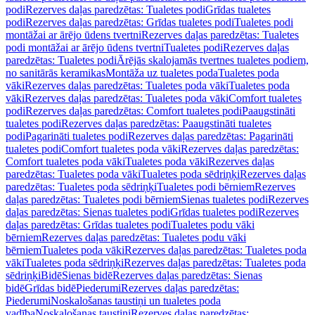
podi
Rezerves daļas paredzētas: Tualetes podi
Grīdas tualetes
podi
Rezerves daļas paredzētas: Grīdas tualetes podi
Tualetes podi
montāžai ar ārējo ūdens tvertni
Rezerves daļas paredzētas: Tualetes
podi montāžai ar ārējo ūdens tvertni
Tualetes podi
Rezerves daļas
paredzētas: Tualetes podi
Ārējās skalojamās tvertnes tualetes podiem,
no sanitārās keramikas
Montāža uz tualetes poda
Tualetes poda
vāki
Rezerves daļas paredzētas: Tualetes poda vāki
Tualetes poda
vāki
Rezerves daļas paredzētas: Tualetes poda vāki
Comfort tualetes
podi
Rezerves daļas paredzētas: Comfort tualetes podi
Paaugstināti
tualetes podi
Rezerves daļas paredzētas: Paaugstināti tualetes
podi
Pagarināti tualetes podi
Rezerves daļas paredzētas: Pagarināti
tualetes podi
Comfort tualetes poda vāki
Rezerves daļas paredzētas:
Comfort tualetes poda vāki
Tualetes poda vāki
Rezerves daļas
paredzētas: Tualetes poda vāki
Tualetes poda sēdriņķi
Rezerves daļas
paredzētas: Tualetes poda sēdriņķi
Tualetes podi bērniem
Rezerves
daļas paredzētas: Tualetes podi bērniem
Sienas tualetes podi
Rezerves
daļas paredzētas: Sienas tualetes podi
Grīdas tualetes podi
Rezerves
daļas paredzētas: Grīdas tualetes podi
Tualetes podu vāki
bērniem
Rezerves daļas paredzētas: Tualetes podu vāki
bērniem
Tualetes poda vāki
Rezerves daļas paredzētas: Tualetes poda
vāki
Tualetes poda sēdriņķi
Rezerves daļas paredzētas: Tualetes poda
sēdriņķi
Bidē
Sienas bidē
Rezerves daļas paredzētas: Sienas
bidē
Grīdas bidē
Piederumi
Rezerves daļas paredzētas:
Piederumi
Noskalošanas taustiņi un tualetes poda
vadība
Noskalošanas taustiņi
Rezerves daļas paredzētas: