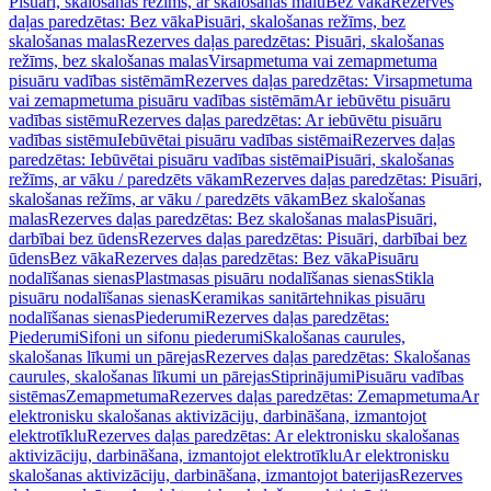
Pisuāri, skalošanas režīms, ar skalošanas malu
Bez vāka
Rezerves
daļas paredzētas: Bez vāka
Pisuāri, skalošanas režīms, bez
skalošanas malas
Rezerves daļas paredzētas: Pisuāri, skalošanas
režīms, bez skalošanas malas
Virsapmetuma vai zemapmetuma
pisuāru vadības sistēmām
Rezerves daļas paredzētas: Virsapmetuma
vai zemapmetuma pisuāru vadības sistēmām
Ar iebūvētu pisuāru
vadības sistēmu
Rezerves daļas paredzētas: Ar iebūvētu pisuāru
vadības sistēmu
Iebūvētai pisuāru vadības sistēmai
Rezerves daļas
paredzētas: Iebūvētai pisuāru vadības sistēmai
Pisuāri, skalošanas
režīms, ar vāku / paredzēts vākam
Rezerves daļas paredzētas: Pisuāri,
skalošanas režīms, ar vāku / paredzēts vākam
Bez skalošanas
malas
Rezerves daļas paredzētas: Bez skalošanas malas
Pisuāri,
darbībai bez ūdens
Rezerves daļas paredzētas: Pisuāri, darbībai bez
ūdens
Bez vāka
Rezerves daļas paredzētas: Bez vāka
Pisuāru
nodalīšanas sienas
Plastmasas pisuāru nodalīšanas sienas
Stikla
pisuāru nodalīšanas sienas
Keramikas sanitārtehnikas pisuāru
nodalīšanas sienas
Piederumi
Rezerves daļas paredzētas:
Piederumi
Sifoni un sifonu piederumi
Skalošanas caurules,
skalošanas līkumi un pārejas
Rezerves daļas paredzētas: Skalošanas
caurules, skalošanas līkumi un pārejas
Stiprinājumi
Pisuāru vadības
sistēmas
Zemapmetuma
Rezerves daļas paredzētas: Zemapmetuma
Ar
elektronisku skalošanas aktivizāciju, darbināšana, izmantojot
elektrotīklu
Rezerves daļas paredzētas: Ar elektronisku skalošanas
aktivizāciju, darbināšana, izmantojot elektrotīklu
Ar elektronisku
skalošanas aktivizāciju, darbināšana, izmantojot baterijas
Rezerves