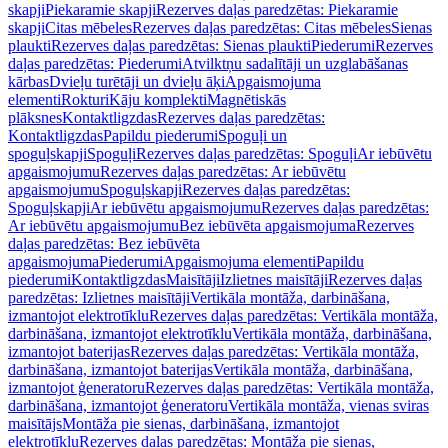
skapji
Piekaramie skapji
Rezerves daļas paredzētas: Piekaramie
skapji
Citas mēbeles
Rezerves daļas paredzētas: Citas mēbeles
Sienas
plaukti
Rezerves daļas paredzētas: Sienas plaukti
Piederumi
Rezerves
daļas paredzētas: Piederumi
Atvilktņu sadalītāji un uzglabāšanas
kārbas
Dvieļu turētāji un dvieļu āķi
Apgaismojuma
elementi
Rokturi
Kāju komplekti
Magnētiskās
plāksnes
Kontaktligzdas
Rezerves daļas paredzētas:
Kontaktligzdas
Papildu piederumi
Spoguļi un
spoguļskapji
Spoguļi
Rezerves daļas paredzētas: Spoguļi
Ar iebūvētu
apgaismojumu
Rezerves daļas paredzētas: Ar iebūvētu
apgaismojumu
Spoguļskapji
Rezerves daļas paredzētas:
Spoguļskapji
Ar iebūvētu apgaismojumu
Rezerves daļas paredzētas:
Ar iebūvētu apgaismojumu
Bez iebūvēta apgaismojuma
Rezerves
daļas paredzētas: Bez iebūvēta
apgaismojuma
Piederumi
Apgaismojuma elementi
Papildu
piederumi
Kontaktligzdas
Maisītāji
Izlietnes maisītāji
Rezerves daļas
paredzētas: Izlietnes maisītāji
Vertikāla montāža, darbināšana,
izmantojot elektrotīklu
Rezerves daļas paredzētas: Vertikāla montāža,
darbināšana, izmantojot elektrotīklu
Vertikāla montāža, darbināšana,
izmantojot baterijas
Rezerves daļas paredzētas: Vertikāla montāža,
darbināšana, izmantojot baterijas
Vertikāla montāža, darbināšana,
izmantojot ģeneratoru
Rezerves daļas paredzētas: Vertikāla montāža,
darbināšana, izmantojot ģeneratoru
Vertikāla montāža, vienas sviras
maisītājs
Montāža pie sienas, darbināšana, izmantojot
elektrotīklu
Rezerves daļas paredzētas: Montāža pie sienas,