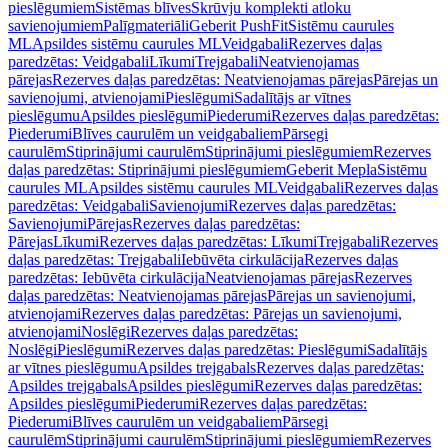
pieslēgumiem
Sistēmas blīves
Skrūvju komplekti atloku
savienojumiem
Palīgmateriāli
Geberit PushFit
Sistēmu caurules
ML
Apsildes sistēmu caurules ML
Veidgabali
Rezerves daļas
paredzētas: Veidgabali
Līkumi
Trejgabali
Neatvienojamas
pārejas
Rezerves daļas paredzētas: Neatvienojamas pārejas
Pārejas un
savienojumi, atvienojami
Pieslēgumi
Sadalītājs ar vītnes
pieslēgumu
Apsildes pieslēgumi
Piederumi
Rezerves daļas paredzētas:
Piederumi
Blīves caurulēm un veidgabaliem
Pārsegi
caurulēm
Stiprinājumi caurulēm
Stiprinājumi pieslēgumiem
Rezerves
daļas paredzētas: Stiprinājumi pieslēgumiem
Geberit Mepla
Sistēmu
caurules ML
Apsildes sistēmu caurules ML
Veidgabali
Rezerves daļas
paredzētas: Veidgabali
Savienojumi
Rezerves daļas paredzētas:
Savienojumi
Pārejas
Rezerves daļas paredzētas:
Pārejas
Līkumi
Rezerves daļas paredzētas: Līkumi
Trejgabali
Rezerves
daļas paredzētas: Trejgabali
Iebūvēta cirkulācija
Rezerves daļas
paredzētas: Iebūvēta cirkulācija
Neatvienojamas pārejas
Rezerves
daļas paredzētas: Neatvienojamas pārejas
Pārejas un savienojumi,
atvienojami
Rezerves daļas paredzētas: Pārejas un savienojumi,
atvienojami
Noslēgi
Rezerves daļas paredzētas:
Noslēgi
Pieslēgumi
Rezerves daļas paredzētas: Pieslēgumi
Sadalītājs
ar vītnes pieslēgumu
Apsildes trejgabals
Rezerves daļas paredzētas:
Apsildes trejgabals
Apsildes pieslēgumi
Rezerves daļas paredzētas:
Apsildes pieslēgumi
Piederumi
Rezerves daļas paredzētas:
Piederumi
Blīves caurulēm un veidgabaliem
Pārsegi
caurulēm
Stiprinājumi caurulēm
Stiprinājumi pieslēgumiem
Rezerves