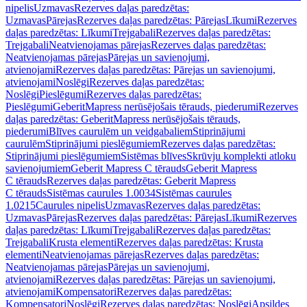
nipelis
Uzmavas
Rezerves daļas paredzētas:
Uzmavas
Pārejas
Rezerves daļas paredzētas: Pārejas
Līkumi
Rezerves
daļas paredzētas: Līkumi
Trejgabali
Rezerves daļas paredzētas:
Trejgabali
Neatvienojamas pārejas
Rezerves daļas paredzētas:
Neatvienojamas pārejas
Pārejas un savienojumi,
atvienojami
Rezerves daļas paredzētas: Pārejas un savienojumi,
atvienojami
Noslēgi
Rezerves daļas paredzētas:
Noslēgi
Pieslēgumi
Rezerves daļas paredzētas:
Pieslēgumi
GeberitMapress nerūsējošais tērauds, piederumi
Rezerves
daļas paredzētas: GeberitMapress nerūsējošais tērauds,
piederumi
Blīves caurulēm un veidgabaliem
Stiprinājumi
caurulēm
Stiprinājumi pieslēgumiem
Rezerves daļas paredzētas:
Stiprinājumi pieslēgumiem
Sistēmas blīves
Skrūvju komplekti atloku
savienojumiem
Geberit Mapress C tērauds
Geberit Mapress
C tērauds
Rezerves daļas paredzētas: Geberit Mapress
C tērauds
Sistēmas caurules 1.0034
Sistēmas caurules
1.0215
Caurules nipelis
Uzmavas
Rezerves daļas paredzētas:
Uzmavas
Pārejas
Rezerves daļas paredzētas: Pārejas
Līkumi
Rezerves
daļas paredzētas: Līkumi
Trejgabali
Rezerves daļas paredzētas:
Trejgabali
Krusta elementi
Rezerves daļas paredzētas: Krusta
elementi
Neatvienojamas pārejas
Rezerves daļas paredzētas:
Neatvienojamas pārejas
Pārejas un savienojumi,
atvienojami
Rezerves daļas paredzētas: Pārejas un savienojumi,
atvienojami
Kompensatori
Rezerves daļas paredzētas:
Kompensatori
Noslēgi
Rezerves daļas paredzētas: Noslēgi
Apsildes