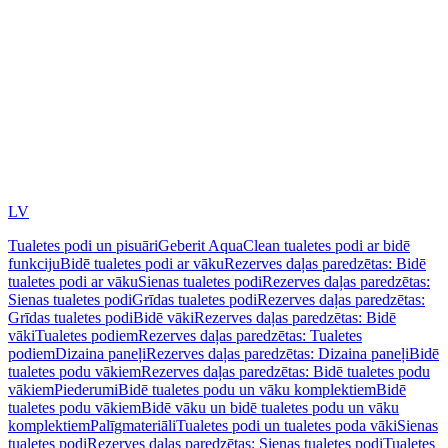
LV
Tualetes podi un pisuāri
Geberit AquaClean tualetes podi ar bidē
funkciju
Bidē tualetes podi ar vāku
Rezerves daļas paredzētas: Bidē
tualetes podi ar vāku
Sienas tualetes podi
Rezerves daļas paredzētas:
Sienas tualetes podi
Grīdas tualetes podi
Rezerves daļas paredzētas:
Grīdas tualetes podi
Bidē vāki
Rezerves daļas paredzētas: Bidē
vāki
Tualetes podiem
Rezerves daļas paredzētas: Tualetes
podiem
Dizaina paneļi
Rezerves daļas paredzētas: Dizaina paneļi
Bidē
tualetes podu vākiem
Rezerves daļas paredzētas: Bidē tualetes podu
vākiem
Piederumi
Bidē tualetes podu un vāku komplektiem
Bidē
tualetes podu vākiem
Bidē vāku un bidē tualetes podu un vāku
komplektiem
Palīgmateriāli
Tualetes podi un tualetes poda vāki
Sienas
tualetes podi
Rezerves daļas paredzētas: Sienas tualetes podi
Tualetes