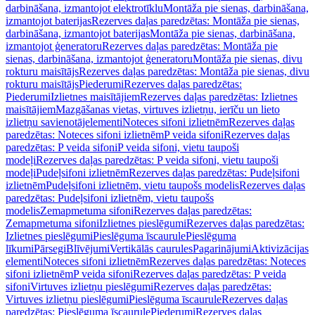
darbināšana, izmantojot elektrotīklu
Montāža pie sienas, darbināšana,
izmantojot baterijas
Rezerves daļas paredzētas: Montāža pie sienas,
darbināšana, izmantojot baterijas
Montāža pie sienas, darbināšana,
izmantojot ģeneratoru
Rezerves daļas paredzētas: Montāža pie
sienas, darbināšana, izmantojot ģeneratoru
Montāža pie sienas, divu
rokturu maisītājs
Rezerves daļas paredzētas: Montāža pie sienas, divu
rokturu maisītājs
Piederumi
Rezerves daļas paredzētas:
Piederumi
Izlietnes maisītājiem
Rezerves daļas paredzētas: Izlietnes
maisītājiem
Mazgāšanas vietas, virtuves izlietņu, ierīču un lieto
izlietņu savienotājelementi
Noteces sifoni izlietnēm
Rezerves daļas
paredzētas: Noteces sifoni izlietnēm
P veida sifoni
Rezerves daļas
paredzētas: P veida sifoni
P veida sifoni, vietu taupoši
modeļi
Rezerves daļas paredzētas: P veida sifoni, vietu taupoši
modeļi
Pudeļsifoni izlietnēm
Rezerves daļas paredzētas: Pudeļsifoni
izlietnēm
Pudeļsifoni izlietnēm, vietu taupošs modelis
Rezerves daļas
paredzētas: Pudeļsifoni izlietnēm, vietu taupošs
modelis
Zemapmetuma sifoni
Rezerves daļas paredzētas:
Zemapmetuma sifoni
Izlietnes pieslēgumi
Rezerves daļas paredzētas:
Izlietnes pieslēgumi
Pieslēguma īscaurule
Pieslēguma
līkumi
Pārsegi
Blīvējumi
Vertikālās caurules
Pagarinājumi
Aktivizācijas
elementi
Noteces sifoni izlietnēm
Rezerves daļas paredzētas: Noteces
sifoni izlietnēm
P veida sifoni
Rezerves daļas paredzētas: P veida
sifoni
Virtuves izlietņu pieslēgumi
Rezerves daļas paredzētas:
Virtuves izlietņu pieslēgumi
Pieslēguma īscaurule
Rezerves daļas
paredzētas: Pieslēguma īscaurule
Piederumi
Rezerves daļas