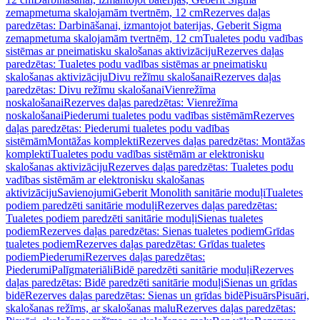
zemapmetuma skalojamām tvertnēm, 12 cm
Rezerves daļas
paredzētas: Darbināšanai, izmantojot baterijas, Geberit Sigma
zemapmetuma skalojamām tvertnēm, 12 cm
Tualetes podu vadības
sistēmas ar pneimatisku skalošanas aktivizāciju
Rezerves daļas
paredzētas: Tualetes podu vadības sistēmas ar pneimatisku
skalošanas aktivizāciju
Divu režīmu skalošanai
Rezerves daļas
paredzētas: Divu režīmu skalošanai
Vienrežīma
noskalošanai
Rezerves daļas paredzētas: Vienrežīma
noskalošanai
Piederumi tualetes podu vadības sistēmām
Rezerves
daļas paredzētas: Piederumi tualetes podu vadības
sistēmām
Montāžas komplekti
Rezerves daļas paredzētas: Montāžas
komplekti
Tualetes podu vadības sistēmām ar elektronisku
skalošanas aktivizāciju
Rezerves daļas paredzētas: Tualetes podu
vadības sistēmām ar elektronisku skalošanas
aktivizāciju
Savienojumi
Geberit Monolith sanitārie moduļi
Tualetes
podiem paredzēti sanitārie moduļi
Rezerves daļas paredzētas:
Tualetes podiem paredzēti sanitārie moduļi
Sienas tualetes
podiem
Rezerves daļas paredzētas: Sienas tualetes podiem
Grīdas
tualetes podiem
Rezerves daļas paredzētas: Grīdas tualetes
podiem
Piederumi
Rezerves daļas paredzētas:
Piederumi
Palīgmateriāli
Bidē paredzēti sanitārie moduļi
Rezerves
daļas paredzētas: Bidē paredzēti sanitārie moduļi
Sienas un grīdas
bidē
Rezerves daļas paredzētas: Sienas un grīdas bidē
Pisuārs
Pisuāri,
skalošanas režīms, ar skalošanas malu
Rezerves daļas paredzētas: