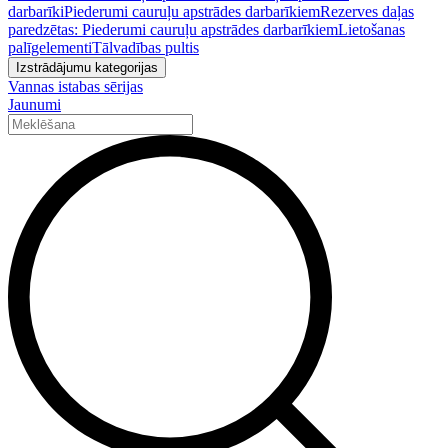
darbarīki
Piederumi cauruļu apstrādes darbarīkiem
Rezerves daļas
paredzētas: Piederumi cauruļu apstrādes darbarīkiem
Lietošanas
palīgelementi
Tālvadības pultis
Izstrādājumu kategorijas
Vannas istabas sērijas
Jaunumi