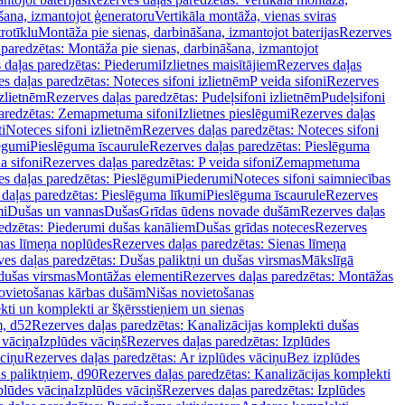
šana, izmantojot ģeneratoru
Vertikāla montāža, vienas sviras
rotīklu
Montāža pie sienas, darbināšana, izmantojot baterijas
Rezerves
paredzētas: Montāža pie sienas, darbināšana, izmantojot
 daļas paredzētas: Piederumi
Izlietnes maisītājiem
Rezerves daļas
s daļas paredzētas: Noteces sifoni izlietnēm
P veida sifoni
Rezerves
izlietnēm
Rezerves daļas paredzētas: Pudeļsifoni izlietnēm
Pudeļsifoni
paredzētas: Zemapmetuma sifoni
Izlietnes pieslēgumi
Rezerves daļas
i
Noteces sifoni izlietnēm
Rezerves daļas paredzētas: Noteces sifoni
lēgumi
Pieslēguma īscaurule
Rezerves daļas paredzētas: Pieslēguma
a sifoni
Rezerves daļas paredzētas: P veida sifoni
Zemapmetuma
s daļas paredzētas: Pieslēgumi
Piederumi
Noteces sifoni saimniecības
daļas paredzētas: Pieslēguma līkumi
Pieslēguma īscaurule
Rezerves
mi
Dušas un vannas
Dušas
Grīdas ūdens novade dušām
Rezerves daļas
edzētas: Piederumi dušas kanāliem
Dušas grīdas noteces
Rezerves
nas līmeņa noplūdes
Rezerves daļas paredzētas: Sienas līmeņa
es daļas paredzētas: Dušas paliktņi un dušas virsmas
Mākslīgā
dušas virsmas
Montāžas elementi
Rezerves daļas paredzētas: Montāžas
ovietošanas kārbas dušām
Nišas novietošanas
ti un komplekti ar šķērsstieņiem un sienas
m, d52
Rezerves daļas paredzētas: Kanalizācijas komplekti dušas
 vāciņa
Izplūdes vāciņš
Rezerves daļas paredzētas: Izplūdes
āciņu
Rezerves daļas paredzētas: Ar izplūdes vāciņu
Bez izplūdes
s paliktņiem, d90
Rezerves daļas paredzētas: Kanalizācijas komplekti
plūdes vāciņa
Izplūdes vāciņš
Rezerves daļas paredzētas: Izplūdes