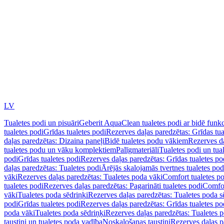
LV
Tualetes podi un pisuāri
Geberit AquaClean tualetes podi ar bidē funkc
tualetes podi
Grīdas tualetes podi
Rezerves daļas paredzētas: Grīdas tua
daļas paredzētas: Dizaina paneļi
Bidē tualetes podu vākiem
Rezerves da
tualetes podu un vāku komplektiem
Palīgmateriāli
Tualetes podi un tua
podi
Grīdas tualetes podi
Rezerves daļas paredzētas: Grīdas tualetes po
daļas paredzētas: Tualetes podi
Ārējās skalojamās tvertnes tualetes po
vāki
Rezerves daļas paredzētas: Tualetes poda vāki
Comfort tualetes p
tualetes podi
Rezerves daļas paredzētas: Pagarināti tualetes podi
Comfor
vāki
Tualetes poda sēdriņķi
Rezerves daļas paredzētas: Tualetes poda s
podi
Grīdas tualetes podi
Rezerves daļas paredzētas: Grīdas tualetes po
poda vāki
Tualetes poda sēdriņķi
Rezerves daļas paredzētas: Tualetes p
taustiņi un tualetes poda vadība
Noskalošanas taustiņi
Rezerves daļas p