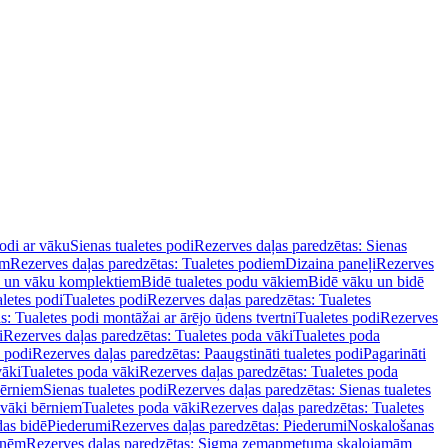
podi ar vāku
Sienas tualetes podi
Rezerves daļas paredzētas: Sienas
em
Rezerves daļas paredzētas: Tualetes podiem
Dizaina paneļi
Rezerves
u un vāku komplektiem
Bidē tualetes podu vākiem
Bidē vāku un bidē
aletes podi
Tualetes podi
Rezerves daļas paredzētas: Tualetes
s: Tualetes podi montāžai ar ārējo ūdens tvertni
Tualetes podi
Rezerves
i
Rezerves daļas paredzētas: Tualetes poda vāki
Tualetes poda
s podi
Rezerves daļas paredzētas: Paaugstināti tualetes podi
Pagarināti
vāki
Tualetes poda vāki
Rezerves daļas paredzētas: Tualetes poda
bērniem
Sienas tualetes podi
Rezerves daļas paredzētas: Sienas tualetes
 vāki bērniem
Tualetes poda vāki
Rezerves daļas paredzētas: Tualetes
das bidē
Piederumi
Rezerves daļas paredzētas: Piederumi
Noskalošanas
tnēm
Rezerves daļas paredzētas: Sigma zemapmetuma skalojamām