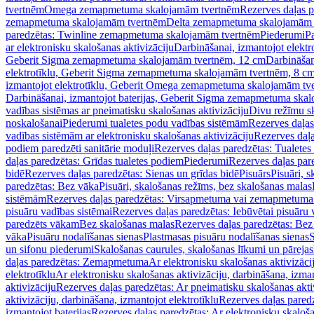
tvertnēm
Omega zemapmetuma skalojamām tvertnēm
Rezerves daļas 
zemapmetuma skalojamām tvertnēm
Delta zemapmetuma skalojamām 
paredzētas: Twinline zemapmetuma skalojamām tvertnēm
Piederumi
Pa
ar elektronisku skalošanas aktivizāciju
Darbināšanai, izmantojot elek
Geberit Sigma zemapmetuma skalojamām tvertnēm, 12 cm
Darbināšan
elektrotīklu, Geberit Sigma zemapmetuma skalojamām tvertnēm, 8 c
izmantojot elektrotīklu, Geberit Omega zemapmetuma skalojamām tv
Darbināšanai, izmantojot baterijas, Geberit Sigma zemapmetuma ska
vadības sistēmas ar pneimatisku skalošanas aktivizāciju
Divu režīmu s
noskalošanai
Piederumi tualetes podu vadības sistēmām
Rezerves daļas
vadības sistēmām ar elektronisku skalošanas aktivizāciju
Rezerves daļa
podiem paredzēti sanitārie moduļi
Rezerves daļas paredzētas: Tualetes
daļas paredzētas: Grīdas tualetes podiem
Piederumi
Rezerves daļas par
bidē
Rezerves daļas paredzētas: Sienas un grīdas bidē
Pisuārs
Pisuāri, 
paredzētas: Bez vāka
Pisuāri, skalošanas režīms, bez skalošanas malas
sistēmām
Rezerves daļas paredzētas: Virsapmetuma vai zemapmetuma 
pisuāru vadības sistēmai
Rezerves daļas paredzētas: Iebūvētai pisuāru 
paredzēts vākam
Bez skalošanas malas
Rezerves daļas paredzētas: Bez
vāka
Pisuāru nodalīšanas sienas
Plastmasas pisuāru nodalīšanas sienas
S
un sifonu piederumi
Skalošanas caurules, skalošanas līkumi un pārejas
daļas paredzētas: Zemapmetuma
Ar elektronisku skalošanas aktivizācij
elektrotīklu
Ar elektronisku skalošanas aktivizāciju, darbināšana, izman
aktivizāciju
Rezerves daļas paredzētas: Ar pneimatisku skalošanas akti
aktivizāciju, darbināšana, izmantojot elektrotīklu
Rezerves daļas paredz
izmantojot baterijas
Rezerves daļas paredzētas: Ar elektronisku skalošan