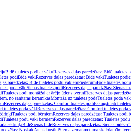
iju
Bidē tualetes podi ar vāku
Rezerves daļas paredzētas: Bidē tualetes 
letes podi
Bidē vāki
Rezerves daļas paredzētas: Bidē vāki
Tualetes podi
ļas paredzētas: Bidē tualetes podu vākiem
Piederumi
Bidē tualetes pod
letes poda vāki
Sienas tualetes podi
Rezerves daļas paredzētas: Sienas tu
di
Tualetes podi montāžai ar ārējo ūdens tvertni
Rezerves daļas paredzēta
diem, no sanitārās keramikas
Montāža uz tualetes poda
Tualetes poda vāk
odi
Rezerves daļas paredzētas: Comfort tualetes podi
Paaugstināti tualete
t tualetes poda vāki
Rezerves daļas paredzētas: Comfort tualetes poda 
ēdriņķi
Tualetes podi bērniem
Rezerves daļas paredzētas: Tualetes podi 
di
Tualetes podu vāki bērniem
Rezerves daļas paredzētas: Tualetes podu
oda sēdriņķi
Bidē
Sienas bidē
Rezerves daļas paredzētas: Sienas bidē
Grī
aredzētas: Noskalošanas taustiņi
Sigma zemapmetuma skalojamām tver