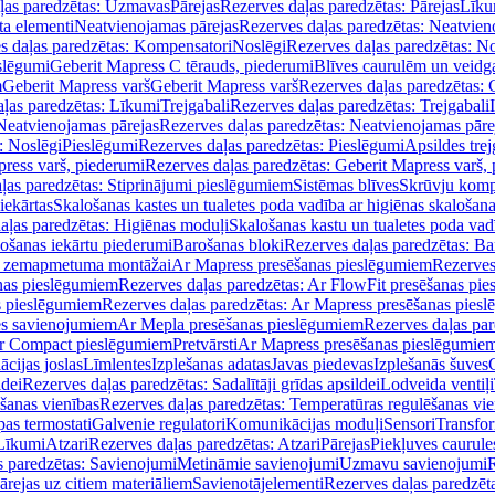
ļas paredzētas: Uzmavas
Pārejas
Rezerves daļas paredzētas: Pārejas
Līku
ta elementi
Neatvienojamas pārejas
Rezerves daļas paredzētas: Neatvien
s daļas paredzētas: Kompensatori
Noslēgi
Rezerves daļas paredzētas: No
slēgumi
Geberit Mapress C tērauds, piederumi
Blīves caurulēm un veidg
m
Geberit Mapress varš
Geberit Mapress varš
Rezerves daļas paredzētas: 
ļas paredzētas: Līkumi
Trejgabali
Rezerves daļas paredzētas: Trejgabali
Neatvienojamas pārejas
Rezerves daļas paredzētas: Neatvienojamas pāre
: Noslēgi
Pieslēgumi
Rezerves daļas paredzētas: Pieslēgumi
Apsildes trej
ress varš, piederumi
Rezerves daļas paredzētas: Geberit Mapress varš,
ļas paredzētas: Stiprinājumi pieslēgumiem
Sistēmas blīves
Skrūvju komp
iekārtas
Skalošanas kastes un tualetes poda vadība ar higiēnas skalošana
aļas paredzētas: Higiēnas moduļi
Skalošanas kastu un tualetes poda vad
lošanas iekārtu piederumi
Barošanas bloki
Rezerves daļas paredzētas: Ba
iļi zemapmetuma montāžai
Ar Mapress presēšanas pieslēgumiem
Rezerves
nas pieslēgumiem
Rezerves daļas paredzētas: Ar FlowFit presēšanas pi
s pieslēgumiem
Rezerves daļas paredzētas: Ar Mapress presēšanas pies
es savienojumiem
Ar Mepla presēšanas pieslēgumiem
Rezerves daļas pa
Ar Compact pieslēgumiem
Pretvārsti
Ar Mapress presēšanas pieslēgumie
ācijas joslas
Līmlentes
Izplešanas adatas
Javas piedevas
Izplešanās šuves
ldei
Rezerves daļas paredzētas: Sadalītāji grīdas apsildei
Lodveida ventiļi
šanas vienības
Rezerves daļas paredzētas: Temperatūras regulēšanas vie
pas termostati
Galvenie regulatori
Komunikācijas moduļi
Sensori
Transfor
Līkumi
Atzari
Rezerves daļas paredzētas: Atzari
Pārejas
Piekļuves caurule
s paredzētas: Savienojumi
Metināmie savienojumi
Uzmavu savienojumi
R
ārejas uz citiem materiāliem
Savienotājelementi
Rezerves daļas paredzēt