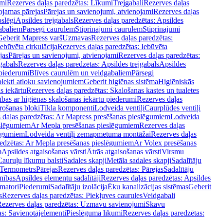
mi
Rezerves daļas paredzētas: Līkumi
Trejgabali
Rezerves daļas
ojamas pārejas
Pārejas un savienojumi, atvienojami
Rezerves daļas
slēgi
Apsildes trejgabals
Rezerves daļas paredzētas: Apsildes
abaliem
Pārsegi caurulēm
Stiprinājumi caurulēm
Stiprinājumi
Geberit Mapress varš
Uzmavas
Rezerves daļas paredzētas:
Iebūvēta cirkulācija
Rezerves daļas paredzētas: Iebūvēta
jas
Pārejas un savienojumi, atvienojami
Rezerves daļas paredzētas:
gabals
Rezerves daļas paredzētas: Apsildes trejgabals
Apsildes
 piederumi
Blīves caurulēm un veidgabaliem
Pārsegi
lekti atloku savienojumiem
Geberit higiēnas sistēma
Higiēniskās
s iekārtu
Rezerves daļas paredzētas: Skalošanas kastes un tualetes
ības ar higiēnas skalošanas iekārtu piederumi
Rezerves daļas
rošanas bloki
Tīkla komponenti
Lodveida ventiļi
Caurplūdes ventiļi
 daļas paredzētas: Ar Mapress presēšanas pieslēgumiem
Lodveida
eslēgumiem
Ar Mepla presēšanas pieslēgumiem
Rezerves daļas
lēgumiem
Lodveida ventiļi zemapmetuma montāžai
Rezerves daļas
redzētas: Ar Mepla presēšanas pieslēgumiem
Ar Volex presēšanas
m
Apsildes atgaisošanas vārsti
Ātrās atgaisošanas vārsti
Virsmu
Cauruļu līkumu balsti
Sadales skapji
Metāla sadales skapji
Sadalītāju
Termometrs
Pārejas
Rezerves daļas paredzētas: Pārejas
Sadalītāju
nības
Apsildes elementu sadalītāji
Rezerves daļas paredzētas: Apsildes
matori
Piederumi
Sadalītāju izolācija
Ēku kanalizācijas sistēmas
Geberit
s
Rezerves daļas paredzētas: Piekļuves caurules
Veidgabali
ezerves daļas paredzētas: Uzmavu savienojumi
Skavu
as: Savienotājelementi
Pieslēguma līkumi
Rezerves daļas paredzētas: