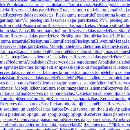
lekti
Skalošanas caurules, skalošanas līkumi un pārejas
Pārsegplāksnes
I
plekti
Rezerves daļas paredzētas: Tualetes podu un izlietņu kanalizācija
rule
Rezerves daļas paredzētas: Pieslēguma īscaurule
Pieslēguma komple
agarinājumi
PVC pieslēgumi
Rezerves daļas paredzētas: PVC pieslēgumi
jas komplekti
Pisuāru sifoni
Rezerves daļas paredzētas: Pisuāru sifoni
Glie
ļu un skalošanas līkumu pagarinājumi
Rezerves daļas paredzētas: Skalo
līkumi
Rezerves daļas paredzētas: Pieslēguma līkumi
Manšetes
Bidē kanal
ēguma īscaurule
Pieslēguma līkumi
Pārsegi
Pieslēgumi
Blīvējumi
Mazgāšan
Rezerves daļas paredzētas: Mēbeļu izlietnes
Uzliekamās izlietnes
Rezerve
oku mazgāšanas izlietne
Daļēji iemontētās izlietnes
Iebūvējamas izlietnes
Lielās mazgāšanas izlietnes
Citas izlietnes
Rezerves daļas paredzētas: Cita
etnes
Piederumi
Atbalstkājas
Rezerves daļas paredzētas: Atbalstkājas
Atbal
ās apmales
Izlietnes komplekti ar apakšskapi
Roku mazgāšanas izlietnes 
erves daļas paredzētas: Izlietnes komplekti ar apakšskapi
Mēbeļu izlietn
pakšskapi
Rezerves daļas paredzētas: Iebūvējamas izlietnes komplekti a
es daļas paredzētas: Izlietnes mazām vannas istabām
Izlietnēm
Rezerves 
edzētas: Mēbeļu izlietnēm
Stūra roku mazgāšanas izlietnēm
Rezerves daļ
ei bļodas formā
Rezerves daļas paredzētas: Uzliekamai izlietnei bļodas f
Sānu skapji
Zemi sānu skapji
Rezerves daļas paredzētas: Zemi sānu skapj
Rezerves daļas paredzētas: Piekaramie skapji
Citas mēbeles
Rezerves daļ
u sadalītāji un uzglabāšanas kārbas
Dvieļu turētāji un dvieļu āķi
Apgaism
ildu piederumi
Spoguļi un spoguļskapji
Spoguļi
Rezerves daļas paredzēta
uļskapji
Ar iebūvētu apgaismojumu
Rezerves daļas paredzētas: Ar iebū
enti
Papildu piederumi
Kontaktligzdas
Maisītāji
Izlietnes maisītāji
Rezerve
arbināšana, izmantojot elektrotīklu
Vertikāla montāža, darbināšana, izma