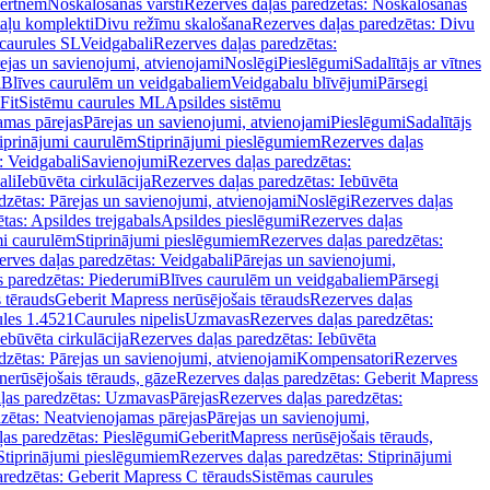
vertnēm
Noskalošanas vārsti
Rezerves daļas paredzētas: Noskalošanas
taļu komplekti
Divu režīmu skalošana
Rezerves daļas paredzētas: Divu
caurules SL
Veidgabali
Rezerves daļas paredzētas:
ejas un savienojumi, atvienojami
Noslēgi
Pieslēgumi
Sadalītājs ar vītnes
i
Blīves caurulēm un veidgabaliem
Veidgabalu blīvējumi
Pārsegi
Fit
Sistēmu caurules ML
Apsildes sistēmu
amas pārejas
Pārejas un savienojumi, atvienojami
Pieslēgumi
Sadalītājs
iprinājumi caurulēm
Stiprinājumi pieslēgumiem
Rezerves daļas
: Veidgabali
Savienojumi
Rezerves daļas paredzētas:
ali
Iebūvēta cirkulācija
Rezerves daļas paredzētas: Iebūvēta
dzētas: Pārejas un savienojumi, atvienojami
Noslēgi
Rezerves daļas
tas: Apsildes trejgabals
Apsildes pieslēgumi
Rezerves daļas
mi caurulēm
Stiprinājumi pieslēgumiem
Rezerves daļas paredzētas:
rves daļas paredzētas: Veidgabali
Pārejas un savienojumi,
s paredzētas: Piederumi
Blīves caurulēm un veidgabaliem
Pārsegi
 tērauds
Geberit Mapress nerūsējošais tērauds
Rezerves daļas
ules 1.4521
Caurules nipelis
Uzmavas
Rezerves daļas paredzētas:
Iebūvēta cirkulācija
Rezerves daļas paredzētas: Iebūvēta
dzētas: Pārejas un savienojumi, atvienojami
Kompensatori
Rezerves
nerūsējošais tērauds, gāze
Rezerves daļas paredzētas: Geberit Mapress
ļas paredzētas: Uzmavas
Pārejas
Rezerves daļas paredzētas:
zētas: Neatvienojamas pārejas
Pārejas un savienojumi,
ļas paredzētas: Pieslēgumi
GeberitMapress nerūsējošais tērauds,
Stiprinājumi pieslēgumiem
Rezerves daļas paredzētas: Stiprinājumi
aredzētas: Geberit Mapress C tērauds
Sistēmas caurules