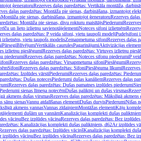
ntojot ģeneratoru
Rezerves daļas paredzētas: Vertikāla montāža, darbinā
ves daļas paredzētas: Montāža pie sienas, darbināšana, izmantojot elekt
s
Montāža pie sienas, darbināšana, izmantojot ģeneratoru
Rezerves daļas 
redzētas: Montāža pie sienas, divu rokturu maisītājs
Piederumi
Rezerves
erīču un lieto izlietņu savienotājelementi
Noteces sifoni izlietnēm
Rezerve
rves daļas paredzētas: P veida sifoni, vietu taupoši modeļi
Pudeļsifoni 
 izlietnēm, vietu taupošs modelis
Zemapmetuma sifoni
Rezerves daļas 
i
Pārsegi
Blīvējumi
Vertikālās caurules
Pagarinājumi
Aktivizācijas element
es izlietņu pieslēgumi
Rezerves daļas paredzētas: Virtuves izlietņu pies
nu piederumi
Rezerves daļas paredzētas: Noteces sifonu piederumi
P veid
ifoni
Rezerves daļas paredzētas: Virsapmetuma sifoni
Pieslēgumi
Rezerve
tnēm
Sifoni
Rezerves daļas paredzētas: Sifoni
Pieslēguma līkumi
Rezerves 
redzētas: Izplūdes vārsti
Piederumi
Rezerves daļas paredzētas: Piederu
 paredzētas: Dušas noteces
Piederumi dušas kanāliem
Rezerves daļas par
rumi
Rezerves daļas paredzētas: Dušas pamatnes izplūdes piederumi
Sie
 Piederumi sienas līmeņa notecēm
Dušas paliktņi un dušas virsmas
Rezerv
gā akmens dušas virsmas
Rezerves daļas paredzētas: Mākslīgā akmens 
s sānu sienas
Vannu atdalīšanas elementi
Dušas durvis
Piederumi
Nišas n
kslīgā akmens vannas
Vannas zīdaiņiem
Montāžas elementi
Kāju komplek
otājelementi dušām un vannām
Kanalizācijas komplekti dušas paliktņie
ūdes vāciņu
Bez izplūdes vāciņa
Rezerves daļas paredzētas: Bez izplūdes
aredzētas: Kanalizācijas komplekti dušas paliktņiem, d62
Ar izplūdes v
Rezerves daļas paredzētas: Izplūdes vāciņš
Kanalizācijas komplekti duša
r izplūdes vāciņu
Bez izplūdes vāciņa
Rezerves daļas paredzētas: Bez iz