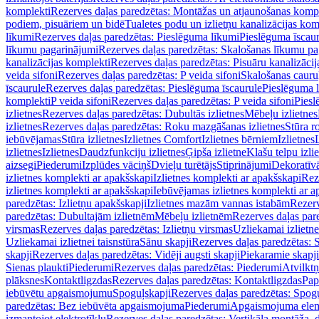
komplekti
Rezerves daļas paredzētas: Montāžas un atjaunošanas komp
podiem, pisuāriem un bidē
Tualetes podu un izlietņu kanalizācijas kom
līkumi
Rezerves daļas paredzētas: Pieslēguma līkumi
Pieslēguma īscau
līkumu pagarinājumi
Rezerves daļas paredzētas: Skalošanas līkumu p
kanalizācijas komplekti
Rezerves daļas paredzētas: Pisuāru kanalizāci
veida sifoni
Rezerves daļas paredzētas: P veida sifoni
Skalošanas cauru
īscaurule
Rezerves daļas paredzētas: Pieslēguma īscaurule
Pieslēguma 
komplekti
P veida sifoni
Rezerves daļas paredzētas: P veida sifoni
Piesl
izlietnes
Rezerves daļas paredzētas: Dubultās izlietnes
Mēbeļu izlietnes
izlietnes
Rezerves daļas paredzētas: Roku mazgāšanas izlietnes
Stūra r
iebūvējamas
Stūra izlietnes
Izlietnes Comfort
Izlietnes bērniem
Izlietnes
izlietnes
Izlietnes
Daudzfunkciju izlietnes
Ģipša izlietne
Klašu telpu izli
aizsegi
Piederumi
Izplūdes vāciņš
Dvieļu turētājs
Stiprinājumi
Dekoratīv
izlietnes komplekti ar apakšskapi
Izlietnes komplekti ar apakšskapi
Rez
izlietnes komplekti ar apakšskapi
Iebūvējamas izlietnes komplekti ar a
paredzētas: Izlietņu apakšskapji
Izlietnes mazām vannas istabām
Rezerv
paredzētas: Dubultajām izlietnēm
Mēbeļu izlietnēm
Rezerves daļas par
virsmas
Rezerves daļas paredzētas: Izlietņu virsmas
Uzliekamai izlietn
Uzliekamai izlietnei taisnstūra
Sānu skapji
Rezerves daļas paredzētas: 
skapji
Rezerves daļas paredzētas: Vidēji augsti skapji
Piekaramie skapji
Sienas plaukti
Piederumi
Rezerves daļas paredzētas: Piederumi
Atvilktņ
plāksnes
Kontaktligzdas
Rezerves daļas paredzētas: Kontaktligzdas
Pap
iebūvētu apgaismojumu
Spoguļskapji
Rezerves daļas paredzētas: Spog
paredzētas: Bez iebūvēta apgaismojuma
Piederumi
Apgaismojuma elem
izmantojot elektrotīklu
Rezerves daļas paredzētas: Vertikāla montāža, d