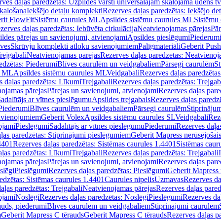
ves daļas paredzētas: Uzpildes vārsti universālajām skalojamā ūdens t
skalošana
Iekšējo detaļu komplekti
Rezerves daļas paredzētas: Iekšējo de
rit FlowFit
Sistēmu caurules ML
Apsildes sistēmu caurules ML
Sistēmu 
zerves daļas paredzētas: Iebūvēta cirkulācija
Neatvienojamas pārejas
Pār
ldes pārejas un savienojumi, atvienojami
Apsildes pieslēgumi
Piederum
īves
Skrūvju komplekti atloku savienojumiem
Palīgmateriāli
Geberit Push
rejgabali
Neatvienojamas pārejas
Rezerves daļas paredzētas: Neatvienoj
edzētas: Piederumi
Blīves caurulēm un veidgabaliem
Pārsegi caurulēm
St
s ML
Apsildes sistēmu caurules ML
Veidgabali
Rezerves daļas paredzētas
 daļas paredzētas: Līkumi
Trejgabali
Rezerves daļas paredzētas: Trejgab
nojamas pārejas
Pārejas un savienojumi, atvienojami
Rezerves daļas pare
adalītājs ar vītnes pieslēgumu
Apsildes trejgabals
Rezerves daļas paredzē
 Piederumi
Blīves caurulēm un veidgabaliem
Pārsegi caurulēm
Stiprināju
savienojumiem
Geberit Volex
Apsildes sistēmu caurules SL
Veidgabali
Reze
ojami
Pieslēgumi
Sadalītājs ar vītnes pieslēgumu
Piederumi
Rezerves daļa
ļas paredzētas: Stiprinājumi pieslēgumiem
Geberit Mapress nerūsējošais
4401
Rezerves daļas paredzētas: Sistēmas caurules 1.4401
Sistēmas caur
ļas paredzētas: Līkumi
Trejgabali
Rezerves daļas paredzētas: Trejgabali
nojamas pārejas
Pārejas un savienojumi, atvienojami
Rezerves daļas pare
slēgi
Pieslēgumi
Rezerves daļas paredzētas: Pieslēgumi
Geberit Mapress 
edzētas: Sistēmas caurules 1.4401
Caurules nipelis
Uzmavas
Rezerves da
aļas paredzētas: Trejgabali
Neatvienojamas pārejas
Rezerves daļas pared
ojami
Noslēgi
Rezerves daļas paredzētas: Noslēgi
Pieslēgumi
Rezerves da
auds, piederumi
Blīves caurulēm un veidgabaliem
Stiprinājumi caurulēm
m
Geberit Mapress C tērauds
Geberit Mapress C tērauds
Rezerves daļas p