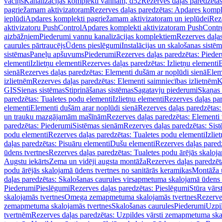
vāciņš
Kanalizācijas komplekti vannām, d52
Rezerves daļas paredzēta
pagriežamam aktivizatoram
Rezerves daļas paredzētas: Apdares komp
ieplūdi
Apdares komplekti pagriežamam aktivizatoram un ieplūdei
Rez
aktivizatoru PushControl
Apdares komplekti aktivizatoram PushContr
aizbāžņiem
Piederumi vannu kanalizācijas komplektiem
Rezerves daļa
caurules pārtraucējs
Ūdens pieslēgumi
Instalācijas un skalošanas sistē
sistēmas
Paneļu apšuvums
Piederumi
Rezerves daļas paredzētas: Piede
elementi
Izlietņu elementi
Rezerves daļas paredzētas: Izlietņu elementi
B
sienā
Rezerves daļas paredzētas: Elementi dušām ar noplūdi sienā
Elem
izlietnēm
Rezerves daļas paredzētas: Elementi saimniecības izlietnēm
K
GIS
Sienas sistēmas
Stiprināšanas sistēmas
Sagatavju piederumi
Skaņas 
paredzētas: Tualetes podu elementi
Izlietņu elementi
Rezerves daļas par
elementi
Elementi dušām arar noplūdi sienā
Rezerves daļas paredzētas:
un trauku mazgājamām mašīnām
Rezerves daļas paredzētas: Element
paredzētas: Piederumi
Sistēmas sienām
Rezerves daļas paredzētas: Sis
podu elementi
Rezerves daļas paredzētas: Tualetes podu elementi
Izlie
daļas paredzētas: Pisuāru elementi
Dušu elementi
Rezerves daļas pared
ūdens tvertnes
Rezerves daļas paredzētas: Tualetes podu ārējās skaloj
Augstu iekārts
Zema un vidēji augsta montāža
Rezerves daļas paredzēt
podu ārējās skalojamā ūdens tvertnes no sanitārās keramikas
Montāža u
daļas paredzētas: Skalošanas caurules virsapmetuma skalojamā ūdens
Piederumi
Pieslēgumi
Rezerves daļas paredzētas: Pieslēgumi
Stūra vārst
skalojamās tvertnes
Omega zemapmetuma skalojamās tvertnes
Rezerve
zemapmetuma skalojamās tvertnes
Skalošanas caurules
Piederumi
Uzpil
tvertnēm
Rezerves daļas paredzētas: Uzpildes vārsti zemapmetuma sk