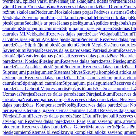
tvertnēm
Uzpildes vārsti universālajām skalojamā ūdens tvertnēm
Rezer
vārsti
Divu režīmu skalošana
Rezerves daļas paredzētas: Divu režīmu 
režīmu skalošana
Piederumi
Noskalošanas pogas
Padeves sistēmas
Gebe
Veidgabali
Savienojumi
Pārejas
Līkumi
Trejgabali
Iebūvēta cirkulācija
Re
pieslēgumu
Sadalītājs ar presēšanas pieslēgumu
Apsildes trejgabals
Apsi
caurulēm
Stiprinājumi caurulēm
Stiprinājumi pieslēgumiem
Sistēmas bl
caurules ML
Veidgabali
Rezerves daļas paredzētas: Veidgabali
Līkumi
T
ar vītnes pieslēgumu
Apsildes pieslēgumi
Piederumi
Rezerves daļas par
paredzētas: Stiprinājumi pieslēgumiem
Geberit Mepla
Sistēmu caurule
Savienojumi
Pārejas
Rezerves daļas paredzētas: Pārejas
Līkumi
Rezerves
cirkulācija
Neatvienojamas pārejas
Rezerves daļas paredzētas: Neatvie
paredzētas: Noslēgi
Pieslēgumi
Rezerves daļas paredzētas: Pieslēgumi
S
paredzētas: Apsildes pieslēgumi
Piederumi
Rezerves daļas paredzētas:
Stiprinājumi pieslēgumiem
Sistēmas blīves
Skrūvju komplekti atloku 
atvienojami
Rezerves daļas paredzētas: Pārejas un savienojumi, atvien
caurulēm
Stiprinājumi caurulēm
Stiprinājumi pieslēgumiem
Rezerves da
paredzētas: Geberit Mapress nerūsējošais tērauds
Sistēmas caurules 1.
Uzmavas
Pārejas
Rezerves daļas paredzētas: Pārejas
Līkumi
Rezerves da
cirkulācija
Neatvienojamas pārejas
Rezerves daļas paredzētas: Neatvie
daļas paredzētas: Kompensatori
Noslēgi
Rezerves daļas paredzētas: No
nerūsējošais tērauds, gāze
Sistēmas caurules 1.4401
Rezerves daļas par
Pārejas
Līkumi
Rezerves daļas paredzētas: Līkumi
Trejgabali
Rezerves d
atvienojami
Rezerves daļas paredzētas: Pārejas un savienojumi, atvien
piederumi
Rezerves daļas paredzētas: GeberitMapress nerūsējošais tēr
pieslēgumiem
Sistēmas blīves
Skrūvju komplekti atloku savienojumie