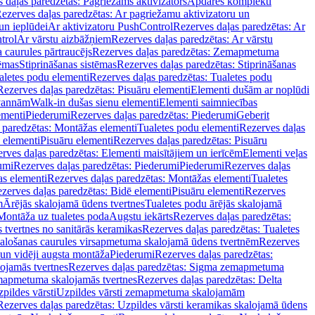
 daļas paredzētas: Pagriežams aktivizators
Apdares komplekti
ezerves daļas paredzētas: Ar pagriežamu aktivizatoru un
un ieplūdei
Ar aktivizatoru PushControl
Rezerves daļas paredzētas: Ar
trol
Ar vārstu aizbāžņiem
Rezerves daļas paredzētas: Ar vārstu
aurules pārtraucējs
Rezerves daļas paredzētas: Zemapmetuma
tēmas
Stiprināšanas sistēmas
Rezerves daļas paredzētas: Stiprināšanas
aletes podu elementi
Rezerves daļas paredzētas: Tualetes podu
Rezerves daļas paredzētas: Pisuāru elementi
Elementi dušām ar noplūdi
 vannām
Walk-in dušas sienu elementi
Elementi saimniecības
ementi
Piederumi
Rezerves daļas paredzētas: Piederumi
Geberit
 paredzētas: Montāžas elementi
Tualetes podu elementi
Rezerves daļas
 elementi
Pisuāru elementi
Rezerves daļas paredzētas: Pisuāru
rves daļas paredzētas: Elementi maisītājiem un ierīcēm
Elementi veļas
umi
Rezerves daļas paredzētas: Piederumi
Piederumi
Rezerves daļas
s elementi
Rezerves daļas paredzētas: Montāžas elementi
Tualetes
zerves daļas paredzētas: Bidē elementi
Pisuāru elementi
Rezerves
m
Ārējās skalojamā ūdens tvertnes
Tualetes podu ārējās skalojamā
Montāža uz tualetes poda
Augstu iekārts
Rezerves daļas paredzētas:
 tvertnes no sanitārās keramikas
Rezerves daļas paredzētas: Tualetes
alošanas caurules virsapmetuma skalojamā ūdens tvertnēm
Rezerves
un vidēji augsta montāža
Piederumi
Rezerves daļas paredzētas:
jamās tvertnes
Rezerves daļas paredzētas: Sigma zemapmetuma
mapmetuma skalojamās tvertnes
Rezerves daļas paredzētas: Delta
pildes vārsti
Uzpildes vārsti zemapmetuma skalojamām
Rezerves daļas paredzētas: Uzpildes vārsti keramikas skalojamā ūdens