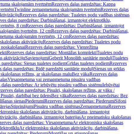
tuma skalojamām tvertnēm
Rezerves daļas paredzētas: Kappa
vertnēm
Twinline zemapmetuma skalojamām tvertnēm
Rezerves daļas
ktivizāciju
Rezerves daļas paredzētas: Tualetes podu vadības sistēmas
ves daļas paredzētas: Darbināšanai, izmantojot elektrotīklu,
vertnēm, 8 cm
Rezerves daļas paredzētas: Darbināšanai, izmantojot
skalojamām tvertnēm, 12 cm
Rezerves daļas paredzētas: Darbināšanai,
apmetuma skalojamām tvertnēm, 12 cm
Rezerves daļas paredzētas:
skalošanas aktivizāciju
Rezerves daļas paredzētas: Tualetes podu
 noskalošanai
Rezerves daļas paredzētas: Vienrežīma
ekti
Rezerves daļas paredzētas: Montāžas komplekti
Tualetes podu
s aktivizāciju
Savienojumi
Geberit Monolith sanitārie moduļi
Tualetes
 paredzētas: Sienas tualetes podiem
Grīdas tualetes podiem
Rezerves
 daļas paredzētas: Bidē paredzēti sanitārie moduļi
Sienas un grīdas
, skalošanas režīms, ar skalošanas malu
Bez vāka
Rezerves daļas
alas
Virsapmetuma vai zemapmetuma pisuāru vadības
 daļas paredzētas: Ar iebūvētu pisuāru vadības sistēmu
Iebūvētai
zerves daļas paredzētas: Pisuāri, skalošanas režīms, ar vāku /
 Pisuāri, darbībai bez ūdens
Bez vāka
Rezerves daļas paredzētas: Bez
līšanas sienas
Piederumi
Rezerves daļas paredzētas: Piederumi
Sifoni
ārejas
Stiprinājumi
Pisuāru vadības sistēmas
Zemapmetuma
Rezerves
ektronisku skalošanas aktivizāciju, darbināšana, izmantojot
ivizāciju, darbināšana, izmantojot baterijas
Ar pneimatisku skalošanas
zerves daļas paredzētas: Virsapmetuma
Ar elektronisku skalošanas
lektrotīklu
Ar elektronisku skalošanas aktivizāciju, darbināšana,
ļas paredzētas: Piederumi
Montāžas un atjaunošanas