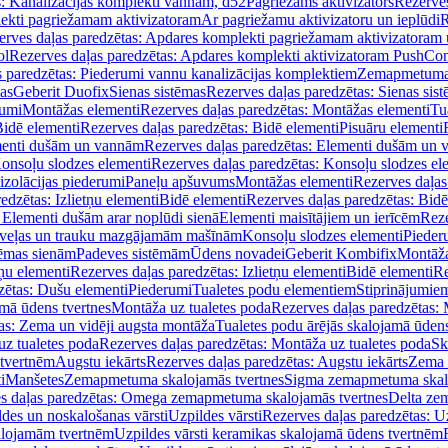
s: Kanalizācijas komplekti vannām, d52
Pagriežams aktivizators
Rezerves
lekti pagriežamam aktivizatoram
Ar pagriežamu aktivizatoru un ieplūdi
R
erves daļas paredzētas: Apdares komplekti pagriežamam aktivizatoram 
ol
Rezerves daļas paredzētas: Apdares komplekti aktivizatoram PushCon
s paredzētas: Piederumi vannu kanalizācijas komplektiem
Zemapmetuma c
mas
Geberit Duofix
Sienas sistēmas
Rezerves daļas paredzētas: Sienas sis
rumi
Montāžas elementi
Rezerves daļas paredzētas: Montāžas elementi
Tu
idē elementi
Rezerves daļas paredzētas: Bidē elementi
Pisuāru elementi
enti dušām un vannām
Rezerves daļas paredzētas: Elementi dušām un
onsoļu slodzes elementi
Rezerves daļas paredzētas: Konsoļu slodzes el
izolācijas piederumi
Paneļu apšuvums
Montāžas elementi
Rezerves daļas
edzētas: Izlietņu elementi
Bidē elementi
Rezerves daļas paredzētas: Bidē
 Elementi dušām arar noplūdi sienā
Elementi maisītājiem un ierīcēm
Reze
i veļas un trauku mazgājamām mašīnām
Konsoļu slodzes elementi
Pieder
tēmas sienām
Padeves sistēmām
Ūdens novadei
Geberit Kombifix
Montāža
tņu elementi
Rezerves daļas paredzētas: Izlietņu elementi
Bidē elementi
Re
zētas: Dušu elementi
Piederumi
Tualetes podu elementiem
Stiprinājumie
amā ūdens tvertnes
Montāža uz tualetes poda
Rezerves daļas paredzētas: 
as: Zema un vidēji augsta montāža
Tualetes podu ārējās skalojamā ūdens
z tualetes poda
Rezerves daļas paredzētas: Montāža uz tualetes poda
Sk
 tvertnēm
Augstu iekārts
Rezerves daļas paredzētas: Augstu iekārts
Zema 
i
Manšetes
Zemapmetuma skalojamās tvertnes
Sigma zemapmetuma skalo
s daļas paredzētas: Omega zemapmetuma skalojamās tvertnes
Delta ze
des un noskalošanas vārsti
Uzpildes vārsti
Rezerves daļas paredzētas: Uz
alojamām tvertnēm
Uzpildes vārsti keramikas skalojamā ūdens tvertnēm