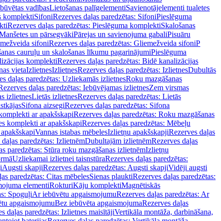
ebūvētas vadības
Lietošanas palīgelementi
Savienotājelementi tualetes
s komplekti
Sifoni
Rezerves daļas paredzētas: Sifoni
Pieslēguma
kti
Rezerves daļas paredzētas: Pieslēguma komplekti
Skalošanas
Manšetes un pārsegvāki
Pārejas un savienojuma gabali
Pisuāru
mežveida sifoni
Rezerves daļas paredzētas: Gliemežveida sifoni
P
šanas cauruļu un skalošanas līkumu pagarinājumi
Pieslēguma
izācijas komplekti
Rezerves daļas paredzētas: Bidē kanalizācijas
as vieta
Izlietnes
Izlietnes
Rezerves daļas paredzētas: Izlietnes
Dubultās
s daļas paredzētas: Uzliekamās izlietnes
Roku mazgāšanas
Rezerves daļas paredzētas: Iebūvējamas izlietnes
Zem virsmas
s izlietnes
Lietās izlietnes
Rezerves daļas paredzētas: Lietās
stkājas
Sifona aizsegi
Rezerves daļas paredzētas: Sifona
komplekti ar apakšskapi
Rezerves daļas paredzētas: Roku mazgāšanas
es komplekti ar apakšskapi
Rezerves daļas paredzētas: Mēbeļu
r apakšskapi
Vannas istabas mēbeles
Izlietņu apakšskapji
Rezerves daļas
daļas paredzētas: Izlietnēm
Dubultajām izlietnēm
Rezerves daļas
as paredzētas: Stūra roku mazgāšanas izlietnēm
Izlietņu
ormā
Uzliekamai izlietnei taisnstūra
Rezerves daļas paredzētas:
i
Augsti skapji
Rezerves daļas paredzētas: Augsti skapji
Vidēji augsti
as paredzētas: Citas mēbeles
Sienas plaukti
Rezerves daļas paredzētas:
ojuma elementi
Rokturi
Kāju komplekti
Magnētiskās
s: Spoguļi
Ar iebūvētu apgaismojumu
Rezerves daļas paredzētas: Ar
vētu apgaismojumu
Bez iebūvēta apgaismojuma
Rezerves daļas
s daļas paredzētas: Izlietnes maisītāji
Vertikāla montāža, darbināšana,
ntojot baterijas
Rezerves daļas paredzētas: Vertikāla montāža,