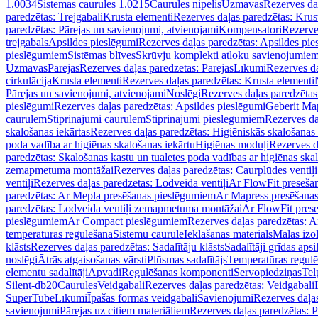
1.0034
Sistēmas caurules 1.0215
Caurules nipelis
Uzmavas
Rezerves da
paredzētas: Trejgabali
Krusta elementi
Rezerves daļas paredzētas: Krus
paredzētas: Pārejas un savienojumi, atvienojami
Kompensatori
Rezerve
trejgabals
Apsildes pieslēgumi
Rezerves daļas paredzētas: Apsildes pie
pieslēgumiem
Sistēmas blīves
Skrūvju komplekti atloku savienojumie
Uzmavas
Pārejas
Rezerves daļas paredzētas: Pārejas
Līkumi
Rezerves da
cirkulācija
Krusta elementi
Rezerves daļas paredzētas: Krusta elementi
Pārejas un savienojumi, atvienojami
Noslēgi
Rezerves daļas paredzētas
pieslēgumi
Rezerves daļas paredzētas: Apsildes pieslēgumi
Geberit Map
caurulēm
Stiprinājumi caurulēm
Stiprinājumi pieslēgumiem
Rezerves da
skalošanas iekārtas
Rezerves daļas paredzētas: Higiēniskās skalošanas 
poda vadība ar higiēnas skalošanas iekārtu
Higiēnas moduļi
Rezerves d
paredzētas: Skalošanas kastu un tualetes poda vadības ar higiēnas ska
zemapmetuma montāžai
Rezerves daļas paredzētas: Caurplūdes vent
ventiļi
Rezerves daļas paredzētas: Lodveida ventiļi
Ar FlowFit presēša
paredzētas: Ar Mepla presēšanas pieslēgumiem
Ar Mapress presēšana
paredzētas: Lodveida ventiļi zemapmetuma montāžai
Ar FlowFit pres
pieslēgumiem
Ar Compact pieslēgumiem
Rezerves daļas paredzētas: 
temperatūras regulēšana
Sistēmu caurule
Ieklāšanas materiāls
Malas izol
klāsts
Rezerves daļas paredzētas: Sadalītāju klāsts
Sadalītāji grīdas apsi
noslēgi
Ātrās atgaisošanas vārsti
Plūsmas sadalītājs
Temperatūras regulē
elementu sadalītāji
Apvadi
Regulēšanas komponenti
Servopiedziņas
Tel
Silent-db20
Caurules
Veidgabali
Rezerves daļas paredzētas: Veidgabali
SuperTube
Līkumi
Īpašas formas veidgabali
Savienojumi
Rezerves daļa
savienojumi
Pārejas uz citiem materiāliem
Rezerves daļas paredzētas: P