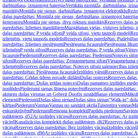
darbināšana, izmantojot baterijas
Vertikāla montāža, darbināšana, izma
maisītājs
Montāža pie sienas, darbināšana, izmantojot elektrotīklu
Rezer
daļas paredzētas: Montāža pie sienas, darbināšana, izmantojot baterija
ģeneratoru
Montāža pie sienas, divu rokturu maisītājs
Rezerves daļas pa
paredzētas: Izlietnes maisītājiem
Mazgāšanas vietas, virtuves izlietņu, i
daļas paredzētas: P veida sifoni
P veida sifoni, vietu taupoši modeļi
Reze
izlietnēm, vietu taupošs modelis
Rezerves daļas paredzētas: Pudeļsifoni
paredzētas: Izlietnes pieslēgumi
Pieslēguma īscaurule
Pieslēguma līkum
izlietnēm
P veida sifoni
Rezerves daļas paredzētas: P veida sifoni
Virtuv
īscaurule
Piederumi
Rezerves daļas paredzētas: Piederumi
Noteces sifo
sifoni
Rezerves daļas paredzētas: Zemapmetuma sifoni
Virsapmetuma s
izlietnēm
Rezerves daļas paredzētas: Noteces sifoni saimniecības izlie
daļas paredzētas: Pieslēguma īscaurule
Izplūdes vārsti
Rezerves daļas pa
paredzētas: Grīdas ūdens novade dušām
Dušas noteces
Rezerves daļas
daļas paredzētas: Dušas grīdas noteces
Dušas pamatnes izplūdes piede
noplūdes
Piederumi sienas līmeņa notecēm
Rezerves daļas paredzētas:
akmens dušas virsmas un Geberit Duofix uzstādīšanas elementi
Mākslī
elementi
Piederumi
Dušas sānu sienas
Dušas sānu sienas
“Walk-in” duša
kārbas
Piederumi
Vannas
Vannas no sanitārā akrila
Taisnstūra vannas
Mā
enkurskrūvēm
Piederumi
Remonta komplekti
Papildu piederumi
Savien
paliktņiem, d52
Ar izplūdes vāciņu
Rezerves daļas paredzētas: Ar izpl
vāciņš
Kanalizācijas komplekti dušas paliktņiem, d62
Rezerves daļas p
vāciņa
Rezerves daļas paredzētas: Bez izplūdes vāciņa
Izplūdes vāciņš
dušas paliktņiem, d90
Ar izplūdes vāciņu
Rezerves daļas paredzētas: A