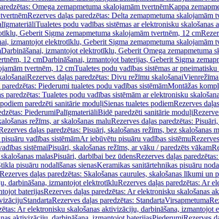
paredzētas: Omega zemapmetuma skalojamām tvertnēm
Kappa zemapme
tvertnēm
Rezerves daļas paredzētas: Delta zemapmetuma skalojamām t
līgmateriāli
Tualetes podu vadības sistēmas ar elektronisku skalošanas a
trotīklu, Geberit Sigma zemapmetuma skalojamām tvertnēm, 12 cm
Rezer
ai, izmantojot elektrotīklu, Geberit Sigma zemapmetuma skalojamām t
m
Darbināšanai, izmantojot elektrotīklu, Geberit Omega zemapmetuma 
ertnēm, 12 cm
Darbināšanai, izmantojot baterijas, Geberit Sigma zem
lojamām tvertnēm, 12 cm
Tualetes podu vadības sistēmas ar pneimatisku 
kalošanai
Rezerves daļas paredzētas: Divu režīmu skalošanai
Vienrežīma
 paredzētas: Piederumi tualetes podu vadības sistēmām
Montāžas kompl
s paredzētas: Tualetes podu vadības sistēmām ar elektronisku skalošana
 podiem paredzēti sanitārie moduļi
Sienas tualetes podiem
Rezerves daļas
edzētas: Piederumi
Palīgmateriāli
Bidē paredzēti sanitārie moduļi
Rezerves
skalošanas režīms, ar skalošanas malu
Rezerves daļas paredzētas: Pisuāri
Rezerves daļas paredzētas: Pisuāri, skalošanas režīms, bez skalošanas m
pisuāru vadības sistēmām
Ar iebūvētu pisuāru vadības sistēmu
Rezerves
vadības sistēmai
Pisuāri, skalošanas režīms, ar vāku / paredzēts vākam
Re
 skalošanas malas
Pisuāri, darbībai bez ūdens
Rezerves daļas paredzētas:
tikla pisuāru nodalīšanas sienas
Keramikas sanitārtehnikas pisuāru noda
Rezerves daļas paredzētas: Skalošanas caurules, skalošanas līkumi un p
u, darbināšana, izmantojot elektrotīklu
Rezerves daļas paredzētas: Ar el
tojot baterijas
Rezerves daļas paredzētas: Ar elektronisku skalošanas akt
vizāciju
Standarta
Rezerves daļas paredzētas: Standarta
Virsapmetuma
Re
ētas: Ar elektronisku skalošanas aktivizāciju, darbināšana, izmantojot e
as aktivizāciju, darbināšana, izmantojot baterijas
Piederumi
Rezerves da