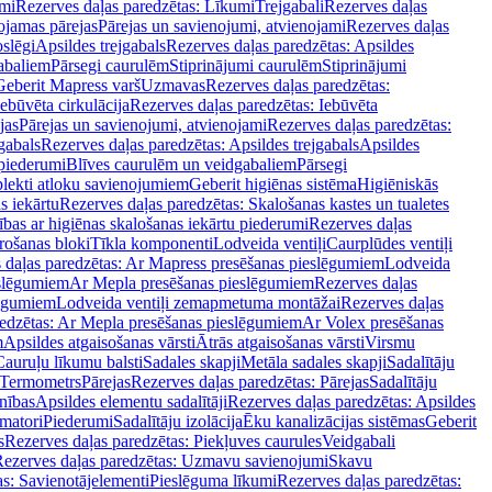
mi
Rezerves daļas paredzētas: Līkumi
Trejgabali
Rezerves daļas
ojamas pārejas
Pārejas un savienojumi, atvienojami
Rezerves daļas
slēgi
Apsildes trejgabals
Rezerves daļas paredzētas: Apsildes
abaliem
Pārsegi caurulēm
Stiprinājumi caurulēm
Stiprinājumi
Geberit Mapress varš
Uzmavas
Rezerves daļas paredzētas:
Iebūvēta cirkulācija
Rezerves daļas paredzētas: Iebūvēta
jas
Pārejas un savienojumi, atvienojami
Rezerves daļas paredzētas:
gabals
Rezerves daļas paredzētas: Apsildes trejgabals
Apsildes
 piederumi
Blīves caurulēm un veidgabaliem
Pārsegi
lekti atloku savienojumiem
Geberit higiēnas sistēma
Higiēniskās
s iekārtu
Rezerves daļas paredzētas: Skalošanas kastes un tualetes
ības ar higiēnas skalošanas iekārtu piederumi
Rezerves daļas
rošanas bloki
Tīkla komponenti
Lodveida ventiļi
Caurplūdes ventiļi
 daļas paredzētas: Ar Mapress presēšanas pieslēgumiem
Lodveida
eslēgumiem
Ar Mepla presēšanas pieslēgumiem
Rezerves daļas
lēgumiem
Lodveida ventiļi zemapmetuma montāžai
Rezerves daļas
redzētas: Ar Mepla presēšanas pieslēgumiem
Ar Volex presēšanas
m
Apsildes atgaisošanas vārsti
Ātrās atgaisošanas vārsti
Virsmu
Cauruļu līkumu balsti
Sadales skapji
Metāla sadales skapji
Sadalītāju
Termometrs
Pārejas
Rezerves daļas paredzētas: Pārejas
Sadalītāju
nības
Apsildes elementu sadalītāji
Rezerves daļas paredzētas: Apsildes
matori
Piederumi
Sadalītāju izolācija
Ēku kanalizācijas sistēmas
Geberit
s
Rezerves daļas paredzētas: Piekļuves caurules
Veidgabali
ezerves daļas paredzētas: Uzmavu savienojumi
Skavu
as: Savienotājelementi
Pieslēguma līkumi
Rezerves daļas paredzētas: