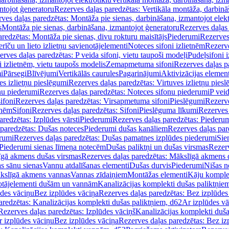
ntojot ģeneratoru
Rezerves daļas paredzētas: Vertikāla montāža, darbinā
ves daļas paredzētas: Montāža pie sienas, darbināšana, izmantojot elekt
s
Montāža pie sienas, darbināšana, izmantojot ģeneratoru
Rezerves daļas 
redzētas: Montāža pie sienas, divu rokturu maisītājs
Piederumi
Rezerves
erīču un lieto izlietņu savienotājelementi
Noteces sifoni izlietnēm
Rezerve
rves daļas paredzētas: P veida sifoni, vietu taupoši modeļi
Pudeļsifoni 
 izlietnēm, vietu taupošs modelis
Zemapmetuma sifoni
Rezerves daļas 
i
Pārsegi
Blīvējumi
Vertikālās caurules
Pagarinājumi
Aktivizācijas element
es izlietņu pieslēgumi
Rezerves daļas paredzētas: Virtuves izlietņu pies
nu piederumi
Rezerves daļas paredzētas: Noteces sifonu piederumi
P veid
ifoni
Rezerves daļas paredzētas: Virsapmetuma sifoni
Pieslēgumi
Rezerve
tnēm
Sifoni
Rezerves daļas paredzētas: Sifoni
Pieslēguma līkumi
Rezerves 
redzētas: Izplūdes vārsti
Piederumi
Rezerves daļas paredzētas: Piederu
 paredzētas: Dušas noteces
Piederumi dušas kanāliem
Rezerves daļas par
rumi
Rezerves daļas paredzētas: Dušas pamatnes izplūdes piederumi
Sie
 Piederumi sienas līmeņa notecēm
Dušas paliktņi un dušas virsmas
Rezerv
gā akmens dušas virsmas
Rezerves daļas paredzētas: Mākslīgā akmens 
s sānu sienas
Vannu atdalīšanas elementi
Dušas durvis
Piederumi
Nišas n
kslīgā akmens vannas
Vannas zīdaiņiem
Montāžas elementi
Kāju komplek
otājelementi dušām un vannām
Kanalizācijas komplekti dušas paliktņie
ūdes vāciņu
Bez izplūdes vāciņa
Rezerves daļas paredzētas: Bez izplūdes
aredzētas: Kanalizācijas komplekti dušas paliktņiem, d62
Ar izplūdes v
Rezerves daļas paredzētas: Izplūdes vāciņš
Kanalizācijas komplekti duša
r izplūdes vāciņu
Bez izplūdes vāciņa
Rezerves daļas paredzētas: Bez iz