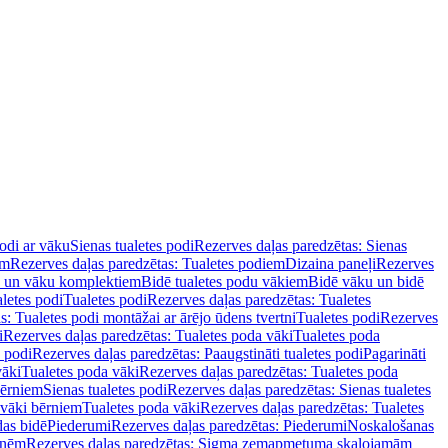
podi ar vāku
Sienas tualetes podi
Rezerves daļas paredzētas: Sienas
em
Rezerves daļas paredzētas: Tualetes podiem
Dizaina paneļi
Rezerves
u un vāku komplektiem
Bidē tualetes podu vākiem
Bidē vāku un bidē
aletes podi
Tualetes podi
Rezerves daļas paredzētas: Tualetes
s: Tualetes podi montāžai ar ārējo ūdens tvertni
Tualetes podi
Rezerves
i
Rezerves daļas paredzētas: Tualetes poda vāki
Tualetes poda
s podi
Rezerves daļas paredzētas: Paaugstināti tualetes podi
Pagarināti
vāki
Tualetes poda vāki
Rezerves daļas paredzētas: Tualetes poda
bērniem
Sienas tualetes podi
Rezerves daļas paredzētas: Sienas tualetes
 vāki bērniem
Tualetes poda vāki
Rezerves daļas paredzētas: Tualetes
das bidē
Piederumi
Rezerves daļas paredzētas: Piederumi
Noskalošanas
tnēm
Rezerves daļas paredzētas: Sigma zemapmetuma skalojamām