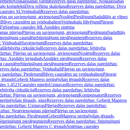
vertnēm
Noskalošanas vārsti
Rezerves daļas paredzētas: Noskalošanas
taļu komplekti
Divu režīmu skalošana
Rezerves daļas paredzētas: Divu
caurules SL
Veidgabali
Rezerves daļas paredzētas:
ejas un savienojumi, atvienojami
Noslēgi
Pieslēgumi
Sadalītājs ar vītnes
i
Blīves caurulēm un veidgabaliem
Veidgabalu blīvējumi
Pārsegi
Fit
Sistēmu caurules ML
Apsildes sistēmu
amas pārejas
Pārejas un savienojumi, atvienojami
Pieslēgumi
Sadalītājs
iprinājumi caurulēm
Stiprinājumi pieslēgumiem
Rezerves daļas
: Veidgabali
Savienojumi
Rezerves daļas paredzētas:
ali
Iebūvēta cirkulācija
Rezerves daļas paredzētas: Iebūvēta
dzētas: Pārejas un savienojumi, atvienojami
Noslēgi
Rezerves daļas
tas: Apsildes trejgabals
Apsildes pieslēgumi
Rezerves daļas
mi caurulēm
Stiprinājumi pieslēgumiem
Rezerves daļas paredzētas:
rves daļas paredzētas: Veidgabali
Pārejas un savienojumi,
s paredzētas: Piederumi
Blīves caurulēm un veidgabaliem
Pārsegi
 tērauds
Geberit Mapress nerūsējošais tērauds
Rezerves daļas
ules 1.4521
Caurules nipelis
Uzmavas
Rezerves daļas paredzētas:
Iebūvēta cirkulācija
Rezerves daļas paredzētas: Iebūvēta
dzētas: Pārejas un savienojumi, atvienojami
Kompensatori
Rezerves
nerūsējošais tērauds, gāze
Rezerves daļas paredzētas: Geberit Mapress
ļas paredzētas: Uzmavas
Pārejas
Rezerves daļas paredzētas:
zētas: Neatvienojamas pārejas
Pārejas un savienojumi,
ļas paredzētas: Pieslēgumi
GeberitMapress nerūsējošais tērauds,
Stiprinājumi pieslēgumiem
Rezerves daļas paredzētas: Stiprinājumi
aredzētas: Geberit Mapress C tērauds
Sistēmas caurules