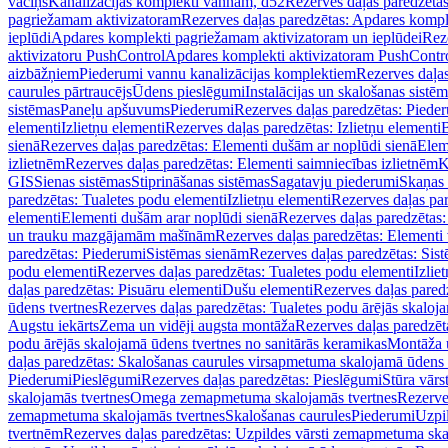
vāciņš
Kanalizācijas komplekti vannām, d52
Rezerves daļas paredzēta
pagriežamam aktivizatoram
Rezerves daļas paredzētas: Apdares komp
ieplūdi
Apdares komplekti pagriežamam aktivizatoram un ieplūdei
Rez
aktivizatoru PushControl
Apdares komplekti aktivizatoram PushContr
aizbāžņiem
Piederumi vannu kanalizācijas komplektiem
Rezerves daļa
caurules pārtraucējs
Ūdens pieslēgumi
Instalācijas un skalošanas sistē
sistēmas
Paneļu apšuvums
Piederumi
Rezerves daļas paredzētas: Piede
elementi
Izlietņu elementi
Rezerves daļas paredzētas: Izlietņu elementi
B
sienā
Rezerves daļas paredzētas: Elementi dušām ar noplūdi sienā
Elem
izlietnēm
Rezerves daļas paredzētas: Elementi saimniecības izlietnēm
K
GIS
Sienas sistēmas
Stiprināšanas sistēmas
Sagatavju piederumi
Skaņas 
paredzētas: Tualetes podu elementi
Izlietņu elementi
Rezerves daļas par
elementi
Elementi dušām arar noplūdi sienā
Rezerves daļas paredzētas:
un trauku mazgājamām mašīnām
Rezerves daļas paredzētas: Element
paredzētas: Piederumi
Sistēmas sienām
Rezerves daļas paredzētas: Sis
podu elementi
Rezerves daļas paredzētas: Tualetes podu elementi
Izlie
daļas paredzētas: Pisuāru elementi
Dušu elementi
Rezerves daļas pared
ūdens tvertnes
Rezerves daļas paredzētas: Tualetes podu ārējās skaloj
Augstu iekārts
Zema un vidēji augsta montāža
Rezerves daļas paredzēt
podu ārējās skalojamā ūdens tvertnes no sanitārās keramikas
Montāža u
daļas paredzētas: Skalošanas caurules virsapmetuma skalojamā ūdens
Piederumi
Pieslēgumi
Rezerves daļas paredzētas: Pieslēgumi
Stūra vārst
skalojamās tvertnes
Omega zemapmetuma skalojamās tvertnes
Rezerve
zemapmetuma skalojamās tvertnes
Skalošanas caurules
Piederumi
Uzpil
tvertnēm
Rezerves daļas paredzētas: Uzpildes vārsti zemapmetuma sk