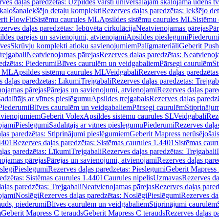
ves daļas paredzētas: Uzpildes vārsti universālajām skalojamā ūdens t
skalošana
Iekšējo detaļu komplekti
Rezerves daļas paredzētas: Iekšējo de
rit FlowFit
Sistēmu caurules ML
Apsildes sistēmu caurules ML
Sistēmu 
zerves daļas paredzētas: Iebūvēta cirkulācija
Neatvienojamas pārejas
Pār
ldes pārejas un savienojumi, atvienojami
Apsildes pieslēgumi
Piederum
īves
Skrūvju komplekti atloku savienojumiem
Palīgmateriāli
Geberit Push
rejgabali
Neatvienojamas pārejas
Rezerves daļas paredzētas: Neatvienoj
edzētas: Piederumi
Blīves caurulēm un veidgabaliem
Pārsegi caurulēm
St
s ML
Apsildes sistēmu caurules ML
Veidgabali
Rezerves daļas paredzētas
 daļas paredzētas: Līkumi
Trejgabali
Rezerves daļas paredzētas: Trejgab
nojamas pārejas
Pārejas un savienojumi, atvienojami
Rezerves daļas pare
adalītājs ar vītnes pieslēgumu
Apsildes trejgabals
Rezerves daļas paredzē
 Piederumi
Blīves caurulēm un veidgabaliem
Pārsegi caurulēm
Stiprināju
savienojumiem
Geberit Volex
Apsildes sistēmu caurules SL
Veidgabali
Reze
ojami
Pieslēgumi
Sadalītājs ar vītnes pieslēgumu
Piederumi
Rezerves daļa
ļas paredzētas: Stiprinājumi pieslēgumiem
Geberit Mapress nerūsējošais
4401
Rezerves daļas paredzētas: Sistēmas caurules 1.4401
Sistēmas caur
ļas paredzētas: Līkumi
Trejgabali
Rezerves daļas paredzētas: Trejgabali
nojamas pārejas
Pārejas un savienojumi, atvienojami
Rezerves daļas pare
slēgi
Pieslēgumi
Rezerves daļas paredzētas: Pieslēgumi
Geberit Mapress 
edzētas: Sistēmas caurules 1.4401
Caurules nipelis
Uzmavas
Rezerves da
aļas paredzētas: Trejgabali
Neatvienojamas pārejas
Rezerves daļas pared
ojami
Noslēgi
Rezerves daļas paredzētas: Noslēgi
Pieslēgumi
Rezerves da
auds, piederumi
Blīves caurulēm un veidgabaliem
Stiprinājumi caurulēm
m
Geberit Mapress C tērauds
Geberit Mapress C tērauds
Rezerves daļas p