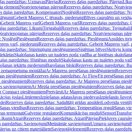
ļas paredzētas: Uzmavas
Pārejas
Rezerves daļas paredzētas: Pārejas
Līku
ta elementi
Neatvienojamas pārejas
Rezerves daļas paredzētas: Neatvien
s daļas paredzētas: Kompensatori
Noslēgi
Rezerves daļas paredzētas: No
slēgumi
Geberit Mapress C tērauds, piederumi
Blīves caurulēm un veidg
m
Geberit Mapress varš
Geberit Mapress varš
Rezerves daļas paredzētas: 
ļas paredzētas: Līkumi
Trejgabali
Rezerves daļas paredzētas: Trejgabali
Neatvienojamas pārejas
Rezerves daļas paredzētas: Neatvienojamas pāre
: Noslēgi
Pieslēgumi
Rezerves daļas paredzētas: Pieslēgumi
Apsildes trej
ress varš, piederumi
Rezerves daļas paredzētas: Geberit Mapress varš,
ļas paredzētas: Stiprinājumi pieslēgumiem
Sistēmas blīves
Skrūvju komp
iekārtas
Skalošanas kastes un tualetes poda vadība ar higiēnas skalošana
aļas paredzētas: Higiēnas moduļi
Skalošanas kastu un tualetes poda vad
lošanas iekārtu piederumi
Barošanas bloki
Rezerves daļas paredzētas: Ba
iļi zemapmetuma montāžai
Ar Mapress presēšanas pieslēgumiem
Rezerves
nas pieslēgumiem
Rezerves daļas paredzētas: Ar FlowFit presēšanas pi
s pieslēgumiem
Rezerves daļas paredzētas: Ar Mapress presēšanas pies
es savienojumiem
Ar Mepla presēšanas pieslēgumiem
Rezerves daļas pa
Ar Compact pieslēgumiem
Pretvārsti
Ar Mapress presēšanas pieslēgumie
ācijas joslas
Līmlentes
Izplešanas adatas
Javas piedevas
Izplešanās šuves
ldei
Rezerves daļas paredzētas: Sadalītāji grīdas apsildei
Lodveida ventiļi
šanas vienības
Rezerves daļas paredzētas: Temperatūras regulēšanas vie
pas termostati
Galvenie regulatori
Komunikācijas moduļi
Sensori
Transfor
Līkumi
Atzari
Rezerves daļas paredzētas: Atzari
Pārejas
Piekļuves caurule
s paredzētas: Savienojumi
Metināmie savienojumi
Uzmavu savienojumi
R
ārejas uz citiem materiāliem
Savienotājelementi
Rezerves daļas paredzēt