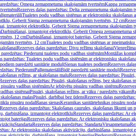
paredzētas: Omega zemapmetuma skalojamām tvertnēm
Kappa zemapme
tvertnēm
Rezerves daļas paredzētas: Delta zemapmetuma skalojamām t
līgmateriāli
Tualetes podu vadības sistēmas ar elektronisku skalošanas a
trotīklu, Geberit Sigma zemapmetuma skalojamām tvertnēm, 12 cm
Rezer
ai, izmantojot elektrotīklu, Geberit Sigma zemapmetuma skalojamām t
m
Darbināšanai, izmantojot elektrotīklu, Geberit Omega zemapmetuma 
ertnēm, 12 cm
Darbināšanai, izmantojot baterijas, Geberit Sigma zem
lojamām tvertnēm, 12 cm
Tualetes podu vadības sistēmas ar pneimatisku 
kalošanai
Rezerves daļas paredzētas: Divu režīmu skalošanai
Vienrežīma
 paredzētas: Piederumi tualetes podu vadības sistēmām
Montāžas kompl
s paredzētas: Tualetes podu vadības sistēmām ar elektronisku skalošana
 podiem paredzēti sanitārie moduļi
Sienas tualetes podiem
Rezerves daļas
edzētas: Piederumi
Palīgmateriāli
Bidē paredzēti sanitārie moduļi
Rezerves
skalošanas režīms, ar skalošanas malu
Rezerves daļas paredzētas: Pisuāri
Rezerves daļas paredzētas: Pisuāri, skalošanas režīms, bez skalošanas m
pisuāru vadības sistēmām
Ar iebūvētu pisuāru vadības sistēmu
Rezerves
vadības sistēmai
Pisuāri, skalošanas režīms, ar vāku / paredzēts vākam
Re
 skalošanas malas
Pisuāri, darbībai bez ūdens
Rezerves daļas paredzētas:
tikla pisuāru nodalīšanas sienas
Keramikas sanitārtehnikas pisuāru noda
Rezerves daļas paredzētas: Skalošanas caurules, skalošanas līkumi un p
u, darbināšana, izmantojot elektrotīklu
Rezerves daļas paredzētas: Ar el
tojot baterijas
Rezerves daļas paredzētas: Ar elektronisku skalošanas akt
vizāciju
Standarta
Rezerves daļas paredzētas: Standarta
Virsapmetuma
Re
ētas: Ar elektronisku skalošanas aktivizāciju, darbināšana, izmantojot e
as aktivizāciju, darbināšana, izmantojot baterijas
Piederumi
Rezerves da