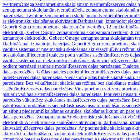
tvertnēm
Omega zemapmetuma skalojamām tvertnēm
Rezerves daļas 
zemapmetuma skalojamām tvertnēm
Delta zemapmetuma skalojamām 
paredzētas: Twinline zemapmetuma skalojamām tvertnēm
Piederumi
Pa
ar elektronisku skalošanas aktivizāciju
Darbināšanai, izmantojot elek
Geberit Sigma zemapmetuma skalojamām tvertnēm, 12 cm
Darbināšan
elektrotīklu, Geberit Sigma zemapmetuma skalojamām tvertnēm, 8 c
izmantojot elektrotīklu, Geberit Omega zemapmetuma skalojamām tv
Darbināšanai, izmantojot baterijas, Geberit Sigma zemapmetuma ska
vadības sistēmas ar pneimatisku skalošanas aktivizāciju
Divu režīmu s
noskalošanai
Piederumi tualetes podu vadības sistēmām
Rezerves daļas
vadības sistēmām ar elektronisku skalošanas aktivizāciju
Rezerves daļa
podiem paredzēti sanitārie moduļi
Rezerves daļas paredzētas: Tualetes
daļas paredzētas: Grīdas tualetes podiem
Piederumi
Rezerves daļas par
bidē
Rezerves daļas paredzētas: Sienas un grīdas bidē
Pisuārs
Pisuāri, 
paredzētas: Bez vāka
Pisuāri, skalošanas režīms, bez skalošanas malas
sistēmām
Rezerves daļas paredzētas: Virsapmetuma vai zemapmetuma 
pisuāru vadības sistēmai
Rezerves daļas paredzētas: Iebūvētai pisuāru 
paredzēts vākam
Bez skalošanas malas
Rezerves daļas paredzētas: Bez
vāka
Pisuāru nodalīšanas sienas
Plastmasas pisuāru nodalīšanas sienas
S
un sifonu piederumi
Skalošanas caurules, skalošanas līkumi un pārejas
daļas paredzētas: Zemapmetuma
Ar elektronisku skalošanas aktivizācij
elektrotīklu
Ar elektronisku skalošanas aktivizāciju, darbināšana, izman
aktivizāciju
Rezerves daļas paredzētas: Ar pneimatisku skalošanas akti
aktivizāciju, darbināšana, izmantojot elektrotīklu
Rezerves daļas paredz
izmantojot baterijas
Rezerves daļas paredzētas: Ar elektronisku skalošan