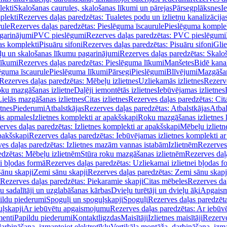
lekti
Skalošanas caurules, skalošanas līkumi un pārejas
Pārsegplāksnes
I
plekti
Rezerves daļas paredzētas: Tualetes podu un izlietņu kanalizācija
rule
Rezerves daļas paredzētas: Pieslēguma īscaurule
Pieslēguma komple
agarinājumi
PVC pieslēgumi
Rezerves daļas paredzētas: PVC pieslēgumi
jas komplekti
Pisuāru sifoni
Rezerves daļas paredzētas: Pisuāru sifoni
Glie
ļu un skalošanas līkumu pagarinājumi
Rezerves daļas paredzētas: Skalo
līkumi
Rezerves daļas paredzētas: Pieslēguma līkumi
Manšetes
Bidē kanal
ēguma īscaurule
Pieslēguma līkumi
Pārsegi
Pieslēgumi
Blīvējumi
Mazgāšan
Rezerves daļas paredzētas: Mēbeļu izlietnes
Uzliekamās izlietnes
Rezerve
oku mazgāšanas izlietne
Daļēji iemontētās izlietnes
Iebūvējamas izlietnes
Lielās mazgāšanas izlietnes
Citas izlietnes
Rezerves daļas paredzētas: Cita
etnes
Piederumi
Atbalstkājas
Rezerves daļas paredzētas: Atbalstkājas
Atbal
ās apmales
Izlietnes komplekti ar apakšskapi
Roku mazgāšanas izlietnes 
erves daļas paredzētas: Izlietnes komplekti ar apakšskapi
Mēbeļu izlietn
pakšskapi
Rezerves daļas paredzētas: Iebūvējamas izlietnes komplekti a
es daļas paredzētas: Izlietnes mazām vannas istabām
Izlietnēm
Rezerves 
edzētas: Mēbeļu izlietnēm
Stūra roku mazgāšanas izlietnēm
Rezerves daļ
ei bļodas formā
Rezerves daļas paredzētas: Uzliekamai izlietnei bļodas f
Sānu skapji
Zemi sānu skapji
Rezerves daļas paredzētas: Zemi sānu skapj
Rezerves daļas paredzētas: Piekaramie skapji
Citas mēbeles
Rezerves daļ
u sadalītāji un uzglabāšanas kārbas
Dvieļu turētāji un dvieļu āķi
Apgaism
ildu piederumi
Spoguļi un spoguļskapji
Spoguļi
Rezerves daļas paredzēta
uļskapji
Ar iebūvētu apgaismojumu
Rezerves daļas paredzētas: Ar iebū
enti
Papildu piederumi
Kontaktligzdas
Maisītāji
Izlietnes maisītāji
Rezerve
arbināšana, izmantojot elektrotīklu
Vertikāla montāža, darbināšana, izma