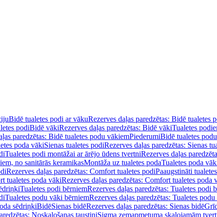
iju
Bidē tualetes podi ar vāku
Rezerves daļas paredzētas: Bidē tualetes 
letes podi
Bidē vāki
Rezerves daļas paredzētas: Bidē vāki
Tualetes podi
ļas paredzētas: Bidē tualetes podu vākiem
Piederumi
Bidē tualetes pod
letes poda vāki
Sienas tualetes podi
Rezerves daļas paredzētas: Sienas tu
di
Tualetes podi montāžai ar ārējo ūdens tvertni
Rezerves daļas paredzēta
diem, no sanitārās keramikas
Montāža uz tualetes poda
Tualetes poda vāk
odi
Rezerves daļas paredzētas: Comfort tualetes podi
Paaugstināti tualete
t tualetes poda vāki
Rezerves daļas paredzētas: Comfort tualetes poda 
ēdriņķi
Tualetes podi bērniem
Rezerves daļas paredzētas: Tualetes podi 
di
Tualetes podu vāki bērniem
Rezerves daļas paredzētas: Tualetes podu
oda sēdriņķi
Bidē
Sienas bidē
Rezerves daļas paredzētas: Sienas bidē
Grī
aredzētas: Noskalošanas taustiņi
Sigma zemapmetuma skalojamām tver