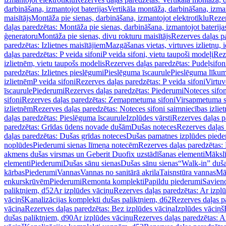
darbināšana, izmantojot baterijas
Vertikāla montāža, darbināšana, izma
maisītājs
Montāža pie sienas, darbināšana, izmantojot elektrotīklu
Rezer
daļas paredzētas: Montāža pie sienas, darbināšana, izmantojot baterija
ģeneratoru
Montāža pie sienas, divu rokturu maisītājs
Rezerves daļas pa
paredzētas: Izlietnes maisītājiem
Mazgāšanas vietas, virtuves izlietņu, i
daļas paredzētas: P veida sifoni
P veida sifoni, vietu taupoši modeļi
Reze
izlietnēm, vietu taupošs modelis
Rezerves daļas paredzētas: Pudeļsifoni
paredzētas: Izlietnes pieslēgumi
Pieslēguma īscaurule
Pieslēguma līkum
izlietnēm
P veida sifoni
Rezerves daļas paredzētas: P veida sifoni
Virtuv
īscaurule
Piederumi
Rezerves daļas paredzētas: Piederumi
Noteces sifo
sifoni
Rezerves daļas paredzētas: Zemapmetuma sifoni
Virsapmetuma s
izlietnēm
Rezerves daļas paredzētas: Noteces sifoni saimniecības izlie
daļas paredzētas: Pieslēguma īscaurule
Izplūdes vārsti
Rezerves daļas pa
paredzētas: Grīdas ūdens novade dušām
Dušas noteces
Rezerves daļas
daļas paredzētas: Dušas grīdas noteces
Dušas pamatnes izplūdes piede
noplūdes
Piederumi sienas līmeņa notecēm
Rezerves daļas paredzētas:
akmens dušas virsmas un Geberit Duofix uzstādīšanas elementi
Mākslī
elementi
Piederumi
Dušas sānu sienas
Dušas sānu sienas
“Walk-in” duša
kārbas
Piederumi
Vannas
Vannas no sanitārā akrila
Taisnstūra vannas
Mā
enkurskrūvēm
Piederumi
Remonta komplekti
Papildu piederumi
Savien
paliktņiem, d52
Ar izplūdes vāciņu
Rezerves daļas paredzētas: Ar izpl
vāciņš
Kanalizācijas komplekti dušas paliktņiem, d62
Rezerves daļas p
vāciņa
Rezerves daļas paredzētas: Bez izplūdes vāciņa
Izplūdes vāciņš
dušas paliktņiem, d90
Ar izplūdes vāciņu
Rezerves daļas paredzētas: A