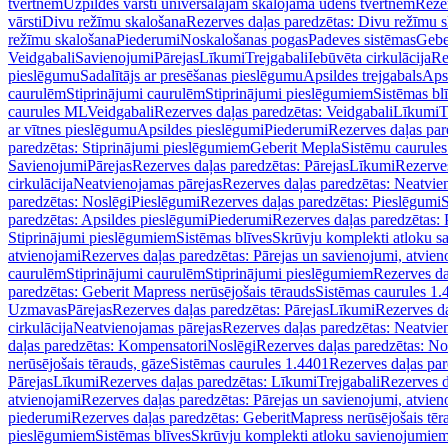
tvertnēm
Uzpildes vārsti universālajām skalojamā ūdens tvertnēm
Rezer
vārsti
Divu režīmu skalošana
Rezerves daļas paredzētas: Divu režīmu 
režīmu skalošana
Piederumi
Noskalošanas pogas
Padeves sistēmas
Gebe
Veidgabali
Savienojumi
Pārejas
Līkumi
Trejgabali
Iebūvēta cirkulācija
Re
pieslēgumu
Sadalītājs ar presēšanas pieslēgumu
Apsildes trejgabals
Apsi
caurulēm
Stiprinājumi caurulēm
Stiprinājumi pieslēgumiem
Sistēmas bl
caurules ML
Veidgabali
Rezerves daļas paredzētas: Veidgabali
Līkumi
T
ar vītnes pieslēgumu
Apsildes pieslēgumi
Piederumi
Rezerves daļas par
paredzētas: Stiprinājumi pieslēgumiem
Geberit Mepla
Sistēmu caurule
Savienojumi
Pārejas
Rezerves daļas paredzētas: Pārejas
Līkumi
Rezerves
cirkulācija
Neatvienojamas pārejas
Rezerves daļas paredzētas: Neatvie
paredzētas: Noslēgi
Pieslēgumi
Rezerves daļas paredzētas: Pieslēgumi
S
paredzētas: Apsildes pieslēgumi
Piederumi
Rezerves daļas paredzētas:
Stiprinājumi pieslēgumiem
Sistēmas blīves
Skrūvju komplekti atloku 
atvienojami
Rezerves daļas paredzētas: Pārejas un savienojumi, atvien
caurulēm
Stiprinājumi caurulēm
Stiprinājumi pieslēgumiem
Rezerves da
paredzētas: Geberit Mapress nerūsējošais tērauds
Sistēmas caurules 1.
Uzmavas
Pārejas
Rezerves daļas paredzētas: Pārejas
Līkumi
Rezerves da
cirkulācija
Neatvienojamas pārejas
Rezerves daļas paredzētas: Neatvie
daļas paredzētas: Kompensatori
Noslēgi
Rezerves daļas paredzētas: No
nerūsējošais tērauds, gāze
Sistēmas caurules 1.4401
Rezerves daļas par
Pārejas
Līkumi
Rezerves daļas paredzētas: Līkumi
Trejgabali
Rezerves d
atvienojami
Rezerves daļas paredzētas: Pārejas un savienojumi, atvien
piederumi
Rezerves daļas paredzētas: GeberitMapress nerūsējošais tēr
pieslēgumiem
Sistēmas blīves
Skrūvju komplekti atloku savienojumie