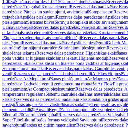
1.0034
Sistēmas caurules 1.0215
Caurules nipelis
Uzmavas
Rezerves da
paredzētas: Trejgabali
Krusta elementi
Rezerves daļas paredzētas: Krus
paredzētas: Pārejas un savienojumi, atvienojami
Kompensatori
Rezerve
trejgabals
Apsildes pieslēgumi
Rezerves daļas paredzētas: Apsildes pie
pieslēgumiem
Sistēmas blīves
Skrūvju komplekti atloku savienojumie
Uzmavas
Pārejas
Rezerves daļas paredzētas: Pārejas
Līkumi
Rezerves da
cirkulācija
Krusta elementi
Rezerves daļas paredzētas: Krusta elementi
Pārejas un savienojumi, atvienojami
Noslēgi
Rezerves daļas paredzētas
pieslēgumi
Rezerves daļas paredzētas: Apsildes pieslēgumi
Geberit Map
caurulēm
Stiprinājumi caurulēm
Stiprinājumi pieslēgumiem
Rezerves da
skalošanas iekārtas
Rezerves daļas paredzētas: Higiēniskās skalošanas 
poda vadība ar higiēnas skalošanas iekārtu
Higiēnas moduļi
Rezerves d
paredzētas: Skalošanas kastu un tualetes poda vadības ar higiēnas ska
zemapmetuma montāžai
Rezerves daļas paredzētas: Caurplūdes vent
ventiļi
Rezerves daļas paredzētas: Lodveida ventiļi
Ar FlowFit presēša
paredzētas: Ar Mepla presēšanas pieslēgumiem
Ar Mapress presēšana
paredzētas: Lodveida ventiļi zemapmetuma montāžai
Ar FlowFit pres
pieslēgumiem
Ar Compact pieslēgumiem
Rezerves daļas paredzētas: 
temperatūras regulēšana
Sistēmu caurule
Ieklāšanas materiāls
Malas izol
klāsts
Rezerves daļas paredzētas: Sadalītāju klāsts
Sadalītāji grīdas apsi
noslēgi
Ātrās atgaisošanas vārsti
Plūsmas sadalītājs
Temperatūras regulē
elementu sadalītāji
Apvadi
Regulēšanas komponenti
Servopiedziņas
Tel
Silent-db20
Caurules
Veidgabali
Rezerves daļas paredzētas: Veidgabali
SuperTube
Līkumi
Īpašas formas veidgabali
Savienojumi
Rezerves daļa
savienojumi
Pārejas uz citiem materiāliem
Rezerves daļas paredzētas: P