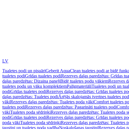
LV
Tualetes podi un pisuāri
Geberit AquaClean tualetes podi ar bidē funkc
tualetes podi
Grīdas tualetes podi
Rezerves daļas paredzētas: Grīdas tua
daļas paredzētas: Dizaina paneļi
Bidē tualetes podu vākiem
Rezerves da
tualetes podu un vāku komplektiem
Palīgmateriāli
Tualetes podi un tua
podi
Grīdas tualetes podi
Rezerves daļas paredzētas: Grīdas tualetes po
daļas paredzētas: Tualetes podi
Ārējās skalojamās tvertnes tualetes po
vāki
Rezerves daļas paredzētas: Tualetes poda vāki
Comfort tualetes p
tualetes podi
Rezerves daļas paredzētas: Pagarināti tualetes podi
Comfor
vāki
Tualetes poda sēdriņķi
Rezerves daļas paredzētas: Tualetes poda s
podi
Grīdas tualetes podi
Rezerves daļas paredzētas: Grīdas tualetes po
poda vāki
Tualetes poda sēdriņķi
Rezerves daļas paredzētas: Tualetes p
taustiņi un tualetes poda vadība
Noskalošanas taustiņi
Rezerves daļas p