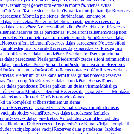
šana, izmantojot ģeneratoru
Vertikāla montāža, vienas sviras
rotīklu
Montāža pie sienas, darbināšana, izmantojot baterijas
Rezerves
paredzētas: Montāža pie sienas, darbināšana, izmantojot
 daļas paredzētas: Piederumi
Izlietnes maisītājiem
Rezerves daļas
s daļas paredzētas: Noteces sifoni izlietnēm
P veida sifoni
Rezerves
izlietnēm
Rezerves daļas paredzētas: Pudeļsifoni izlietnēm
Pudeļsifoni
paredzētas: Zemapmetuma sifoni
Izlietnes pieslēgumi
Rezerves daļas
i
Noteces sifoni izlietnēm
Rezerves daļas paredzētas: Noteces sifoni
lēgumi
Pieslēguma īscaurule
Rezerves daļas paredzētas: Pieslēguma
a sifoni
Rezerves daļas paredzētas: P veida sifoni
Zemapmetuma
s daļas paredzētas: Pieslēgumi
Piederumi
Noteces sifoni saimniecības
daļas paredzētas: Pieslēguma līkumi
Pieslēguma īscaurule
Rezerves
mi
Dušas un vannas
Dušas
Grīdas ūdens novade dušām
Rezerves daļas
edzētas: Piederumi dušas kanāliem
Dušas grīdas noteces
Rezerves
nas līmeņa noplūdes
Rezerves daļas paredzētas: Sienas līmeņa
es daļas paredzētas: Dušas paliktņi un dušas virsmas
Mākslīgā
dušas virsmas
Montāžas elementi
Rezerves daļas paredzētas: Montāžas
ovietošanas kārbas dušām
Nišas novietošanas
ti un komplekti ar šķērsstieņiem un sienas
m, d52
Rezerves daļas paredzētas: Kanalizācijas komplekti dušas
 vāciņa
Izplūdes vāciņš
Rezerves daļas paredzētas: Izplūdes
āciņu
Rezerves daļas paredzētas: Ar izplūdes vāciņu
Bez izplūdes
s paliktņiem, d90
Rezerves daļas paredzētas: Kanalizācijas komplekti
plūdes vāciņa
Izplūdes vāciņš
Rezerves daļas paredzētas: Izplūdes