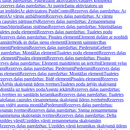
 daļas paredzētas: Pagriežams aktivizators
Apdares komplekti
ezerves daļas paredzētas: Ar pagriežamu aktivizatoru un
un ieplūdei
Ar aktivizatoru PushControl
Rezerves daļas paredzētas: Ar
trol
Ar vārstu aizbāžņiem
Rezerves daļas paredzētas: Ar vārstu
aurules pārtraucējs
Rezerves daļas paredzētas: Zemapmetuma
tēmas
Stiprināšanas sistēmas
Rezerves daļas paredzētas: Stiprināšanas
aletes podu elementi
Rezerves daļas paredzētas: Tualetes podu
Rezerves daļas paredzētas: Pisuāru elementi
Elementi dušām ar noplūdi
 vannām
Walk-in dušas sienu elementi
Elementi saimniecības
ementi
Piederumi
Rezerves daļas paredzētas: Piederumi
Geberit
 paredzētas: Montāžas elementi
Tualetes podu elementi
Rezerves daļas
 elementi
Pisuāru elementi
Rezerves daļas paredzētas: Pisuāru
rves daļas paredzētas: Elementi maisītājiem un ierīcēm
Elementi veļas
umi
Rezerves daļas paredzētas: Piederumi
Piederumi
Rezerves daļas
s elementi
Rezerves daļas paredzētas: Montāžas elementi
Tualetes
zerves daļas paredzētas: Bidē elementi
Pisuāru elementi
Rezerves
m
Ārējās skalojamā ūdens tvertnes
Tualetes podu ārējās skalojamā
Montāža uz tualetes poda
Augstu iekārts
Rezerves daļas paredzētas:
 tvertnes no sanitārās keramikas
Rezerves daļas paredzētas: Tualetes
alošanas caurules virsapmetuma skalojamā ūdens tvertnēm
Rezerves
un vidēji augsta montāža
Piederumi
Rezerves daļas paredzētas:
jamās tvertnes
Rezerves daļas paredzētas: Sigma zemapmetuma
mapmetuma skalojamās tvertnes
Rezerves daļas paredzētas: Delta
pildes vārsti
Uzpildes vārsti zemapmetuma skalojamām
Rezerves daļas paredzētas: Uzpildes vārsti keramikas skalojamā ūdens