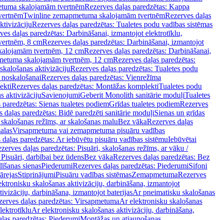
tuma skalojamām tvertnēm
Rezerves daļas paredzētas: Kappa
vertnēm
Twinline zemapmetuma skalojamām tvertnēm
Rezerves daļas
ktivizāciju
Rezerves daļas paredzētas: Tualetes podu vadības sistēmas
ves daļas paredzētas: Darbināšanai, izmantojot elektrotīklu,
vertnēm, 8 cm
Rezerves daļas paredzētas: Darbināšanai, izmantojot
skalojamām tvertnēm, 12 cm
Rezerves daļas paredzētas: Darbināšanai,
apmetuma skalojamām tvertnēm, 12 cm
Rezerves daļas paredzētas:
skalošanas aktivizāciju
Rezerves daļas paredzētas: Tualetes podu
 noskalošanai
Rezerves daļas paredzētas: Vienrežīma
ekti
Rezerves daļas paredzētas: Montāžas komplekti
Tualetes podu
s aktivizāciju
Savienojumi
Geberit Monolith sanitārie moduļi
Tualetes
 paredzētas: Sienas tualetes podiem
Grīdas tualetes podiem
Rezerves
 daļas paredzētas: Bidē paredzēti sanitārie moduļi
Sienas un grīdas
, skalošanas režīms, ar skalošanas malu
Bez vāka
Rezerves daļas
alas
Virsapmetuma vai zemapmetuma pisuāru vadības
 daļas paredzētas: Ar iebūvētu pisuāru vadības sistēmu
Iebūvētai
zerves daļas paredzētas: Pisuāri, skalošanas režīms, ar vāku /
 Pisuāri, darbībai bez ūdens
Bez vāka
Rezerves daļas paredzētas: Bez
līšanas sienas
Piederumi
Rezerves daļas paredzētas: Piederumi
Sifoni
ārejas
Stiprinājumi
Pisuāru vadības sistēmas
Zemapmetuma
Rezerves
ektronisku skalošanas aktivizāciju, darbināšana, izmantojot
ivizāciju, darbināšana, izmantojot baterijas
Ar pneimatisku skalošanas
zerves daļas paredzētas: Virsapmetuma
Ar elektronisku skalošanas
lektrotīklu
Ar elektronisku skalošanas aktivizāciju, darbināšana,
ļas paredzētas: Piederumi
Montāžas un atjaunošanas