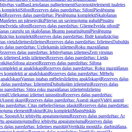
ebūvētas vadības
Lietošanas palīgelementi
Savienotājelementi tualetes
s komplekti
Sifoni
Rezerves daļas paredzētas: Sifoni
Pieslēguma
kti
Rezerves daļas paredzētas: Pieslēguma komplekti
Skalošanas
Manšetes un pārsegvāki
Pārejas un savienojuma gabali
Pisuāru
mežveida sifoni
Rezerves daļas paredzētas: Gliemežveida sifoni
P
šanas cauruļu un skalošanas līkumu pagarinājumi
Pieslēguma
izācijas komplekti
Rezerves daļas paredzētas: Bidē kanalizācijas
as vieta
Izlietnes
Izlietnes
Rezerves daļas paredzētas: Izlietnes
Dubultās
s daļas paredzētas: Uzliekamās izlietnes
Roku mazgāšanas
Rezerves daļas paredzētas: Iebūvējamas izlietnes
Zem virsmas
s izlietnes
Lietās izlietnes
Rezerves daļas paredzētas: Lietās
stkājas
Sifona aizsegi
Rezerves daļas paredzētas: Sifona
komplekti ar apakšskapi
Rezerves daļas paredzētas: Roku mazgāšanas
es komplekti ar apakšskapi
Rezerves daļas paredzētas: Mēbeļu
r apakšskapi
Vannas istabas mēbeles
Izlietņu apakšskapji
Rezerves daļas
daļas paredzētas: Izlietnēm
Dubultajām izlietnēm
Rezerves daļas
as paredzētas: Stūra roku mazgāšanas izlietnēm
Izlietņu
ormā
Uzliekamai izlietnei taisnstūra
Rezerves daļas paredzētas:
i
Augsti skapji
Rezerves daļas paredzētas: Augsti skapji
Vidēji augsti
as paredzētas: Citas mēbeles
Sienas plaukti
Rezerves daļas paredzētas:
ojuma elementi
Rokturi
Kāju komplekti
Magnētiskās
s: Spoguļi
Ar iebūvētu apgaismojumu
Rezerves daļas paredzētas: Ar
vētu apgaismojumu
Bez iebūvēta apgaismojuma
Rezerves daļas
s daļas paredzētas: Izlietnes maisītāji
Vertikāla montāža, darbināšana,
ntojot baterijas
Rezerves daļas paredzētas: Vertikāla montāža,