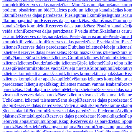
komplekti
Rezerves daļas paredzētas: Montāžas un atjaunošanas komp
podiem, pisuāriem un bidē
Tualetes podu un izlietņu kanalizācijas kom
līkumi
Rezerves daļas paredzētas: Pieslēguma līkumi
Pieslēguma īscau
līkumu pagarinājumi
Rezerves daļas paredzētas: Skalošanas līkumu p
kanalizācijas komplekti
Rezerves daļas paredzētas: Pisuāru kanalizāci
veida sifoni
Rezerves daļas paredzētas: P veida sifoni
Skalošanas cauru
īscaurule
Rezerves daļas paredzētas: Pieslēguma īscaurule
Pieslēguma 
komplekti
P veida sifoni
Rezerves daļas paredzētas: P veida sifoni
Piesl
izlietnes
Rezerves daļas paredzētas: Dubultās izlietnes
Mēbeļu izlietnes
izlietnes
Rezerves daļas paredzētas: Roku mazgāšanas izlietnes
Stūra r
iebūvējamas
Stūra izlietnes
Izlietnes Comfort
Izlietnes bērniem
Izlietnes
izlietnes
Izlietnes
Daudzfunkciju izlietnes
Ģipša izlietne
Klašu telpu izli
aizsegi
Piederumi
Izplūdes vāciņš
Dvieļu turētājs
Stiprinājumi
Dekoratīv
izlietnes komplekti ar apakšskapi
Izlietnes komplekti ar apakšskapi
Rez
izlietnes komplekti ar apakšskapi
Iebūvējamas izlietnes komplekti ar a
paredzētas: Izlietņu apakšskapji
Izlietnes mazām vannas istabām
Rezerv
paredzētas: Dubultajām izlietnēm
Mēbeļu izlietnēm
Rezerves daļas par
virsmas
Rezerves daļas paredzētas: Izlietņu virsmas
Uzliekamai izlietn
Uzliekamai izlietnei taisnstūra
Sānu skapji
Rezerves daļas paredzētas: 
skapji
Rezerves daļas paredzētas: Vidēji augsti skapji
Piekaramie skapji
Sienas plaukti
Piederumi
Rezerves daļas paredzētas: Piederumi
Atvilktņ
plāksnes
Kontaktligzdas
Rezerves daļas paredzētas: Kontaktligzdas
Pap
iebūvētu apgaismojumu
Spoguļskapji
Rezerves daļas paredzētas: Spog
paredzētas: Bez iebūvēta apgaismojuma
Piederumi
Apgaismojuma elem
izmantojot elektrotīklu
Rezerves daļas paredzētas: Vertikāla montāža, d