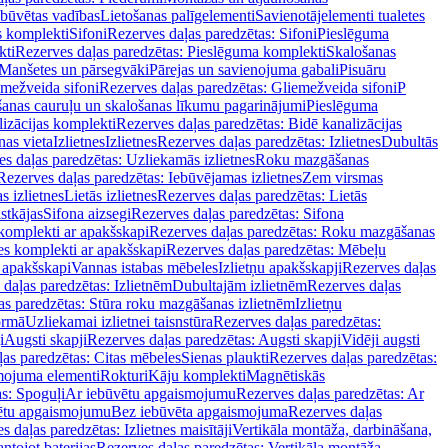
ebūvētas vadības
Lietošanas palīgelementi
Savienotājelementi tualetes
s komplekti
Sifoni
Rezerves daļas paredzētas: Sifoni
Pieslēguma
kti
Rezerves daļas paredzētas: Pieslēguma komplekti
Skalošanas
Manšetes un pārsegvāki
Pārejas un savienojuma gabali
Pisuāru
mežveida sifoni
Rezerves daļas paredzētas: Gliemežveida sifoni
P
šanas cauruļu un skalošanas līkumu pagarinājumi
Pieslēguma
izācijas komplekti
Rezerves daļas paredzētas: Bidē kanalizācijas
as vieta
Izlietnes
Izlietnes
Rezerves daļas paredzētas: Izlietnes
Dubultās
s daļas paredzētas: Uzliekamās izlietnes
Roku mazgāšanas
Rezerves daļas paredzētas: Iebūvējamas izlietnes
Zem virsmas
s izlietnes
Lietās izlietnes
Rezerves daļas paredzētas: Lietās
stkājas
Sifona aizsegi
Rezerves daļas paredzētas: Sifona
komplekti ar apakšskapi
Rezerves daļas paredzētas: Roku mazgāšanas
es komplekti ar apakšskapi
Rezerves daļas paredzētas: Mēbeļu
r apakšskapi
Vannas istabas mēbeles
Izlietņu apakšskapji
Rezerves daļas
daļas paredzētas: Izlietnēm
Dubultajām izlietnēm
Rezerves daļas
as paredzētas: Stūra roku mazgāšanas izlietnēm
Izlietņu
ormā
Uzliekamai izlietnei taisnstūra
Rezerves daļas paredzētas:
i
Augsti skapji
Rezerves daļas paredzētas: Augsti skapji
Vidēji augsti
as paredzētas: Citas mēbeles
Sienas plaukti
Rezerves daļas paredzētas:
ojuma elementi
Rokturi
Kāju komplekti
Magnētiskās
s: Spoguļi
Ar iebūvētu apgaismojumu
Rezerves daļas paredzētas: Ar
vētu apgaismojumu
Bez iebūvēta apgaismojuma
Rezerves daļas
s daļas paredzētas: Izlietnes maisītāji
Vertikāla montāža, darbināšana,
ntojot baterijas
Rezerves daļas paredzētas: Vertikāla montāža,