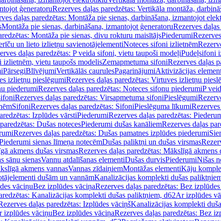
ntojot ģeneratoru
Rezerves daļas paredzētas: Vertikāla montāža, darbinā
ves daļas paredzētas: Montāža pie sienas, darbināšana, izmantojot elekt
s
Montāža pie sienas, darbināšana, izmantojot ģeneratoru
Rezerves daļas 
redzētas: Montāža pie sienas, divu rokturu maisītājs
Piederumi
Rezerves
erīču un lieto izlietņu savienotājelementi
Noteces sifoni izlietnēm
Rezerve
rves daļas paredzētas: P veida sifoni, vietu taupoši modeļi
Pudeļsifoni 
 izlietnēm, vietu taupošs modelis
Zemapmetuma sifoni
Rezerves daļas 
i
Pārsegi
Blīvējumi
Vertikālās caurules
Pagarinājumi
Aktivizācijas element
es izlietņu pieslēgumi
Rezerves daļas paredzētas: Virtuves izlietņu pies
nu piederumi
Rezerves daļas paredzētas: Noteces sifonu piederumi
P veid
ifoni
Rezerves daļas paredzētas: Virsapmetuma sifoni
Pieslēgumi
Rezerve
tnēm
Sifoni
Rezerves daļas paredzētas: Sifoni
Pieslēguma līkumi
Rezerves 
redzētas: Izplūdes vārsti
Piederumi
Rezerves daļas paredzētas: Piederu
 paredzētas: Dušas noteces
Piederumi dušas kanāliem
Rezerves daļas par
rumi
Rezerves daļas paredzētas: Dušas pamatnes izplūdes piederumi
Sie
 Piederumi sienas līmeņa notecēm
Dušas paliktņi un dušas virsmas
Rezerv
gā akmens dušas virsmas
Rezerves daļas paredzētas: Mākslīgā akmens 
s sānu sienas
Vannu atdalīšanas elementi
Dušas durvis
Piederumi
Nišas n
kslīgā akmens vannas
Vannas zīdaiņiem
Montāžas elementi
Kāju komplek
otājelementi dušām un vannām
Kanalizācijas komplekti dušas paliktņie
ūdes vāciņu
Bez izplūdes vāciņa
Rezerves daļas paredzētas: Bez izplūdes
aredzētas: Kanalizācijas komplekti dušas paliktņiem, d62
Ar izplūdes v
Rezerves daļas paredzētas: Izplūdes vāciņš
Kanalizācijas komplekti duša
r izplūdes vāciņu
Bez izplūdes vāciņa
Rezerves daļas paredzētas: Bez iz