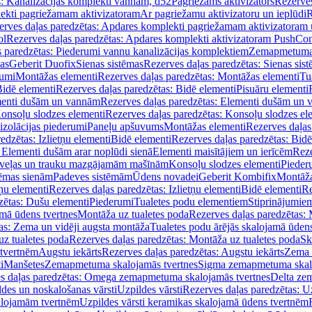
s: Kanalizācijas komplekti vannām, d52
Pagriežams aktivizators
Rezerves
lekti pagriežamam aktivizatoram
Ar pagriežamu aktivizatoru un ieplūdi
R
erves daļas paredzētas: Apdares komplekti pagriežamam aktivizatoram 
ol
Rezerves daļas paredzētas: Apdares komplekti aktivizatoram PushCon
s paredzētas: Piederumi vannu kanalizācijas komplektiem
Zemapmetuma c
mas
Geberit Duofix
Sienas sistēmas
Rezerves daļas paredzētas: Sienas sis
rumi
Montāžas elementi
Rezerves daļas paredzētas: Montāžas elementi
Tu
idē elementi
Rezerves daļas paredzētas: Bidē elementi
Pisuāru elementi
enti dušām un vannām
Rezerves daļas paredzētas: Elementi dušām un
onsoļu slodzes elementi
Rezerves daļas paredzētas: Konsoļu slodzes el
izolācijas piederumi
Paneļu apšuvums
Montāžas elementi
Rezerves daļas
edzētas: Izlietņu elementi
Bidē elementi
Rezerves daļas paredzētas: Bidē
 Elementi dušām arar noplūdi sienā
Elementi maisītājiem un ierīcēm
Reze
i veļas un trauku mazgājamām mašīnām
Konsoļu slodzes elementi
Pieder
tēmas sienām
Padeves sistēmām
Ūdens novadei
Geberit Kombifix
Montāža
tņu elementi
Rezerves daļas paredzētas: Izlietņu elementi
Bidē elementi
Re
zētas: Dušu elementi
Piederumi
Tualetes podu elementiem
Stiprinājumie
amā ūdens tvertnes
Montāža uz tualetes poda
Rezerves daļas paredzētas: 
as: Zema un vidēji augsta montāža
Tualetes podu ārējās skalojamā ūdens
z tualetes poda
Rezerves daļas paredzētas: Montāža uz tualetes poda
Sk
 tvertnēm
Augstu iekārts
Rezerves daļas paredzētas: Augstu iekārts
Zema 
i
Manšetes
Zemapmetuma skalojamās tvertnes
Sigma zemapmetuma skalo
s daļas paredzētas: Omega zemapmetuma skalojamās tvertnes
Delta ze
des un noskalošanas vārsti
Uzpildes vārsti
Rezerves daļas paredzētas: Uz
alojamām tvertnēm
Uzpildes vārsti keramikas skalojamā ūdens tvertnēm