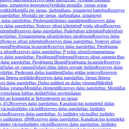
šana, izmantojot ģeneratoru
Vertikāla montāža, vienas sviras
rotīklu
Montāža pie sienas, darbināšana, izmantojot baterijas
Rezerves
paredzētas: Montāža pie sienas, darbināšana, izmantojot
 daļas paredzētas: Piederumi
Izlietnes maisītājiem
Rezerves daļas
s daļas paredzētas: Noteces sifoni izlietnēm
P veida sifoni
Rezerves
izlietnēm
Rezerves daļas paredzētas: Pudeļsifoni izlietnēm
Pudeļsifoni
paredzētas: Zemapmetuma sifoni
Izlietnes pieslēgumi
Rezerves daļas
i
Noteces sifoni izlietnēm
Rezerves daļas paredzētas: Noteces sifoni
lēgumi
Pieslēguma īscaurule
Rezerves daļas paredzētas: Pieslēguma
a sifoni
Rezerves daļas paredzētas: P veida sifoni
Zemapmetuma
s daļas paredzētas: Pieslēgumi
Piederumi
Noteces sifoni saimniecības
daļas paredzētas: Pieslēguma līkumi
Pieslēguma īscaurule
Rezerves
mi
Dušas un vannas
Dušas
Grīdas ūdens novade dušām
Rezerves daļas
edzētas: Piederumi dušas kanāliem
Dušas grīdas noteces
Rezerves
nas līmeņa noplūdes
Rezerves daļas paredzētas: Sienas līmeņa
es daļas paredzētas: Dušas paliktņi un dušas virsmas
Mākslīgā
dušas virsmas
Montāžas elementi
Rezerves daļas paredzētas: Montāžas
ovietošanas kārbas dušām
Nišas novietošanas
ti un komplekti ar šķērsstieņiem un sienas
m, d52
Rezerves daļas paredzētas: Kanalizācijas komplekti dušas
 vāciņa
Izplūdes vāciņš
Rezerves daļas paredzētas: Izplūdes
āciņu
Rezerves daļas paredzētas: Ar izplūdes vāciņu
Bez izplūdes
s paliktņiem, d90
Rezerves daļas paredzētas: Kanalizācijas komplekti
plūdes vāciņa
Izplūdes vāciņš
Rezerves daļas paredzētas: Izplūdes