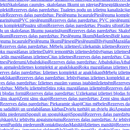
lekti
Skalošanas caurules, skalošanas līkumi un pārejas
Pārsegplāksnes
I
plekti
Rezerves daļas paredzētas: Tualetes podu un izlietņu kanalizācija
rule
Rezerves daļas paredzētas: Pieslēguma īscaurule
Pieslēguma komple
agarinājumi
PVC pieslēgumi
Rezerves daļas paredzētas: PVC pieslēgumi
jas komplekti
Pisuāru sifoni
Rezerves daļas paredzētas: Pisuāru sifoni
Glie
ļu un skalošanas līkumu pagarinājumi
Rezerves daļas paredzētas: Skalo
līkumi
Rezerves daļas paredzētas: Pieslēguma līkumi
Manšetes
Bidē kanal
ēguma īscaurule
Pieslēguma līkumi
Pārsegi
Pieslēgumi
Blīvējumi
Mazgāšan
Rezerves daļas paredzētas: Mēbeļu izlietnes
Uzliekamās izlietnes
Rezerve
oku mazgāšanas izlietne
Daļēji iemontētās izlietnes
Iebūvējamas izlietnes
Lielās mazgāšanas izlietnes
Citas izlietnes
Rezerves daļas paredzētas: Cita
etnes
Piederumi
Atbalstkājas
Rezerves daļas paredzētas: Atbalstkājas
Atbal
ās apmales
Izlietnes komplekti ar apakšskapi
Roku mazgāšanas izlietnes 
erves daļas paredzētas: Izlietnes komplekti ar apakšskapi
Mēbeļu izlietn
pakšskapi
Rezerves daļas paredzētas: Iebūvējamas izlietnes komplekti a
es daļas paredzētas: Izlietnes mazām vannas istabām
Izlietnēm
Rezerves 
edzētas: Mēbeļu izlietnēm
Stūra roku mazgāšanas izlietnēm
Rezerves daļ
ei bļodas formā
Rezerves daļas paredzētas: Uzliekamai izlietnei bļodas f
Sānu skapji
Zemi sānu skapji
Rezerves daļas paredzētas: Zemi sānu skapj
Rezerves daļas paredzētas: Piekaramie skapji
Citas mēbeles
Rezerves daļ
u sadalītāji un uzglabāšanas kārbas
Dvieļu turētāji un dvieļu āķi
Apgaism
ildu piederumi
Spoguļi un spoguļskapji
Spoguļi
Rezerves daļas paredzēta
uļskapji
Ar iebūvētu apgaismojumu
Rezerves daļas paredzētas: Ar iebū
enti
Papildu piederumi
Kontaktligzdas
Maisītāji
Izlietnes maisītāji
Rezerve
arbināšana, izmantojot elektrotīklu
Vertikāla montāža, darbināšana, izma