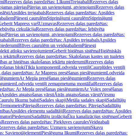
mi
Rezerves daļas paredzētas: Līkumi
Trejgabali
Rezerves daļas
ojamas pārejas
Pārejas un savienojumi, atvienojami
Rezerves daļas
slēgi
Apsildes trejgabals
Rezerves daļas paredzētas: Apsildes
abaliem
Pārsegi caurulēm
Stiprinājumi caurulēm
Stiprinājumi
Geberit Mapress varš
Uzmavas
Rezerves daļas paredzētas:
Iebūvēta cirkulācija
Rezerves daļas paredzētas: Iebūvēta
jas
Pārejas un savienojumi, atvienojami
Rezerves daļas paredzētas:
gabals
Rezerves daļas paredzētas: Apsildes trejgabals
Apsildes
 piederumi
Blīves caurulēm un veidgabaliem
Pārsegi
lekti atloku savienojumiem
Geberit higiēnas sistēma
Higiēniskās
s iekārtu
Rezerves daļas paredzētas: Skalošanas kastes un tualetes
ības ar higiēnas skalošanas iekārtu piederumi
Rezerves daļas
rošanas bloki
Tīkla komponenti
Lodveida ventiļi
Caurplūdes ventiļi
 daļas paredzētas: Ar Mapress presēšanas pieslēgumiem
Lodveida
eslēgumiem
Ar Mepla presēšanas pieslēgumiem
Rezerves daļas
lēgumiem
Lodveida ventiļi zemapmetuma montāžai
Rezerves daļas
redzētas: Ar Mepla presēšanas pieslēgumiem
Ar Volex presēšanas
m
Apsildes atgaisošanas vārsti
Ātrās atgaisošanas vārsti
Virsmu
Cauruļu līkumu balsti
Sadales skapji
Metāla sadales skapji
Sadalītāju
Termometrs
Pārejas
Rezerves daļas paredzētas: Pārejas
Sadalītāju
nības
Apsildes elementu sadalītāji
Rezerves daļas paredzētas: Apsildes
matori
Piederumi
Sadalītāju izolācija
Ēku kanalizācijas sistēmas
Geberit
s
Rezerves daļas paredzētas: Piekļuves caurules
Veidgabali
ezerves daļas paredzētas: Uzmavu savienojumi
Skavu
as: Savienotājelementi
Pieslēguma līkumi
Rezerves daļas paredzētas: