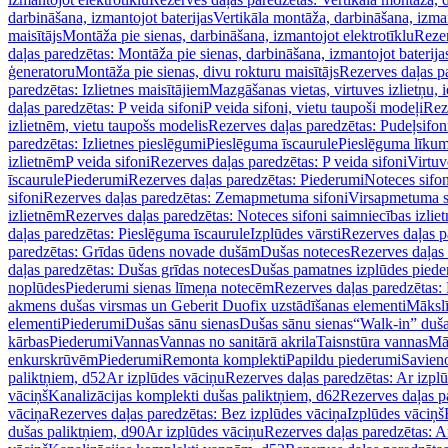
darbināšana, izmantojot baterijas
Vertikāla montāža, darbināšana, izma
maisītājs
Montāža pie sienas, darbināšana, izmantojot elektrotīklu
Rezer
daļas paredzētas: Montāža pie sienas, darbināšana, izmantojot baterija
ģeneratoru
Montāža pie sienas, divu rokturu maisītājs
Rezerves daļas pa
paredzētas: Izlietnes maisītājiem
Mazgāšanas vietas, virtuves izlietņu, i
daļas paredzētas: P veida sifoni
P veida sifoni, vietu taupoši modeļi
Reze
izlietnēm, vietu taupošs modelis
Rezerves daļas paredzētas: Pudeļsifoni
paredzētas: Izlietnes pieslēgumi
Pieslēguma īscaurule
Pieslēguma līkum
izlietnēm
P veida sifoni
Rezerves daļas paredzētas: P veida sifoni
Virtuv
īscaurule
Piederumi
Rezerves daļas paredzētas: Piederumi
Noteces sifo
sifoni
Rezerves daļas paredzētas: Zemapmetuma sifoni
Virsapmetuma s
izlietnēm
Rezerves daļas paredzētas: Noteces sifoni saimniecības izlie
daļas paredzētas: Pieslēguma īscaurule
Izplūdes vārsti
Rezerves daļas pa
paredzētas: Grīdas ūdens novade dušām
Dušas noteces
Rezerves daļas
daļas paredzētas: Dušas grīdas noteces
Dušas pamatnes izplūdes piede
noplūdes
Piederumi sienas līmeņa notecēm
Rezerves daļas paredzētas:
akmens dušas virsmas un Geberit Duofix uzstādīšanas elementi
Mākslī
elementi
Piederumi
Dušas sānu sienas
Dušas sānu sienas
“Walk-in” duša
kārbas
Piederumi
Vannas
Vannas no sanitārā akrila
Taisnstūra vannas
Mā
enkurskrūvēm
Piederumi
Remonta komplekti
Papildu piederumi
Savien
paliktņiem, d52
Ar izplūdes vāciņu
Rezerves daļas paredzētas: Ar izpl
vāciņš
Kanalizācijas komplekti dušas paliktņiem, d62
Rezerves daļas p
vāciņa
Rezerves daļas paredzētas: Bez izplūdes vāciņa
Izplūdes vāciņš
dušas paliktņiem, d90
Ar izplūdes vāciņu
Rezerves daļas paredzētas: A