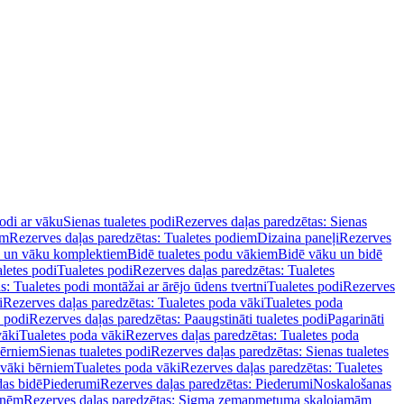
podi ar vāku
Sienas tualetes podi
Rezerves daļas paredzētas: Sienas
em
Rezerves daļas paredzētas: Tualetes podiem
Dizaina paneļi
Rezerves
u un vāku komplektiem
Bidē tualetes podu vākiem
Bidē vāku un bidē
aletes podi
Tualetes podi
Rezerves daļas paredzētas: Tualetes
s: Tualetes podi montāžai ar ārējo ūdens tvertni
Tualetes podi
Rezerves
i
Rezerves daļas paredzētas: Tualetes poda vāki
Tualetes poda
s podi
Rezerves daļas paredzētas: Paaugstināti tualetes podi
Pagarināti
vāki
Tualetes poda vāki
Rezerves daļas paredzētas: Tualetes poda
bērniem
Sienas tualetes podi
Rezerves daļas paredzētas: Sienas tualetes
 vāki bērniem
Tualetes poda vāki
Rezerves daļas paredzētas: Tualetes
das bidē
Piederumi
Rezerves daļas paredzētas: Piederumi
Noskalošanas
tnēm
Rezerves daļas paredzētas: Sigma zemapmetuma skalojamām