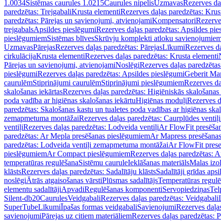
1.0034
Sistēmas caurules 1.0215
Caurules nipelis
Uzmavas
Rezerves da
paredzētas: Trejgabali
Krusta elementi
Rezerves daļas paredzētas: Krus
paredzētas: Pārejas un savienojumi, atvienojami
Kompensatori
Rezerve
trejgabals
Apsildes pieslēgumi
Rezerves daļas paredzētas: Apsildes pie
pieslēgumiem
Sistēmas blīves
Skrūvju komplekti atloku savienojumie
Uzmavas
Pārejas
Rezerves daļas paredzētas: Pārejas
Līkumi
Rezerves da
cirkulācija
Krusta elementi
Rezerves daļas paredzētas: Krusta elementi
Pārejas un savienojumi, atvienojami
Noslēgi
Rezerves daļas paredzētas
pieslēgumi
Rezerves daļas paredzētas: Apsildes pieslēgumi
Geberit Map
caurulēm
Stiprinājumi caurulēm
Stiprinājumi pieslēgumiem
Rezerves da
skalošanas iekārtas
Rezerves daļas paredzētas: Higiēniskās skalošanas 
poda vadība ar higiēnas skalošanas iekārtu
Higiēnas moduļi
Rezerves d
paredzētas: Skalošanas kastu un tualetes poda vadības ar higiēnas ska
zemapmetuma montāžai
Rezerves daļas paredzētas: Caurplūdes vent
ventiļi
Rezerves daļas paredzētas: Lodveida ventiļi
Ar FlowFit presēša
paredzētas: Ar Mepla presēšanas pieslēgumiem
Ar Mapress presēšana
paredzētas: Lodveida ventiļi zemapmetuma montāžai
Ar FlowFit pres
pieslēgumiem
Ar Compact pieslēgumiem
Rezerves daļas paredzētas: 
temperatūras regulēšana
Sistēmu caurule
Ieklāšanas materiāls
Malas izol
klāsts
Rezerves daļas paredzētas: Sadalītāju klāsts
Sadalītāji grīdas apsi
noslēgi
Ātrās atgaisošanas vārsti
Plūsmas sadalītājs
Temperatūras regulē
elementu sadalītāji
Apvadi
Regulēšanas komponenti
Servopiedziņas
Tel
Silent-db20
Caurules
Veidgabali
Rezerves daļas paredzētas: Veidgabali
SuperTube
Līkumi
Īpašas formas veidgabali
Savienojumi
Rezerves daļa
savienojumi
Pārejas uz citiem materiāliem
Rezerves daļas paredzētas: P