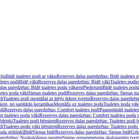
iju
Bidē tualetes podi ar vāku
Rezerves daļas paredzētas: Bidē tualetes 
letes podi
Bidē vāki
Rezerves daļas paredzētas: Bidē vāki
Tualetes podi
ļas paredzētas: Bidē tualetes podu vākiem
Piederumi
Bidē tualetes pod
letes poda vāki
Sienas tualetes podi
Rezerves daļas paredzētas: Sienas tu
di
Tualetes podi montāžai ar ārējo ūdens tvertni
Rezerves daļas paredzēta
diem, no sanitārās keramikas
Montāža uz tualetes poda
Tualetes poda vāk
odi
Rezerves daļas paredzētas: Comfort tualetes podi
Paaugstināti tualete
t tualetes poda vāki
Rezerves daļas paredzētas: Comfort tualetes poda 
ēdriņķi
Tualetes podi bērniem
Rezerves daļas paredzētas: Tualetes podi 
di
Tualetes podu vāki bērniem
Rezerves daļas paredzētas: Tualetes podu
oda sēdriņķi
Bidē
Sienas bidē
Rezerves daļas paredzētas: Sienas bidē
Grī
aredzētas: Noskalošanas taustiņi
Sigma zemapmetuma skalojamām tver