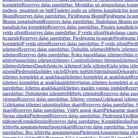
komplekti
Rezerves daļas paredzētas: Montāžas un atjaunošanas komp
podiem, pisuāriem un bidē
Tualetes podu un izlietņu kanalizācijas kom
līkumi
Rezerves daļas paredzētas: Pieslēguma līkumi
Pieslēguma īscau
līkumu pagarinājumi
Rezerves daļas paredzētas: Skalošanas līkumu p
kanalizācijas komplekti
Rezerves daļas paredzētas: Pisuāru kanalizāci
veida sifoni
Rezerves daļas paredzētas: P veida sifoni
Skalošanas cauru
īscaurule
Rezerves daļas paredzētas: Pieslēguma īscaurule
Pieslēguma 
komplekti
P veida sifoni
Rezerves daļas paredzētas: P veida sifoni
Piesl
izlietnes
Rezerves daļas paredzētas: Dubultās izlietnes
Mēbeļu izlietnes
izlietnes
Rezerves daļas paredzētas: Roku mazgāšanas izlietnes
Stūra r
iebūvējamas
Stūra izlietnes
Izlietnes Comfort
Izlietnes bērniem
Izlietnes
izlietnes
Izlietnes
Daudzfunkciju izlietnes
Ģipša izlietne
Klašu telpu izli
aizsegi
Piederumi
Izplūdes vāciņš
Dvieļu turētājs
Stiprinājumi
Dekoratīv
izlietnes komplekti ar apakšskapi
Izlietnes komplekti ar apakšskapi
Rez
izlietnes komplekti ar apakšskapi
Iebūvējamas izlietnes komplekti ar a
paredzētas: Izlietņu apakšskapji
Izlietnes mazām vannas istabām
Rezerv
paredzētas: Dubultajām izlietnēm
Mēbeļu izlietnēm
Rezerves daļas par
virsmas
Rezerves daļas paredzētas: Izlietņu virsmas
Uzliekamai izlietn
Uzliekamai izlietnei taisnstūra
Sānu skapji
Rezerves daļas paredzētas: 
skapji
Rezerves daļas paredzētas: Vidēji augsti skapji
Piekaramie skapji
Sienas plaukti
Piederumi
Rezerves daļas paredzētas: Piederumi
Atvilktņ
plāksnes
Kontaktligzdas
Rezerves daļas paredzētas: Kontaktligzdas
Pap
iebūvētu apgaismojumu
Spoguļskapji
Rezerves daļas paredzētas: Spog
paredzētas: Bez iebūvēta apgaismojuma
Piederumi
Apgaismojuma elem
izmantojot elektrotīklu
Rezerves daļas paredzētas: Vertikāla montāža, d