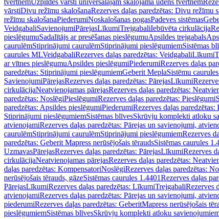
tvertnēm
Uzpildes vārsti universālajām skalojamā ūdens tvertnēm
Rezer
vārsti
Divu režīmu skalošana
Rezerves daļas paredzētas: Divu režīmu 
režīmu skalošana
Piederumi
Noskalošanas pogas
Padeves sistēmas
Gebe
Veidgabali
Savienojumi
Pārejas
Līkumi
Trejgabali
Iebūvēta cirkulācija
Re
pieslēgumu
Sadalītājs ar presēšanas pieslēgumu
Apsildes trejgabals
Apsi
caurulēm
Stiprinājumi caurulēm
Stiprinājumi pieslēgumiem
Sistēmas bl
caurules ML
Veidgabali
Rezerves daļas paredzētas: Veidgabali
Līkumi
T
ar vītnes pieslēgumu
Apsildes pieslēgumi
Piederumi
Rezerves daļas par
paredzētas: Stiprinājumi pieslēgumiem
Geberit Mepla
Sistēmu caurule
Savienojumi
Pārejas
Rezerves daļas paredzētas: Pārejas
Līkumi
Rezerves
cirkulācija
Neatvienojamas pārejas
Rezerves daļas paredzētas: Neatvie
paredzētas: Noslēgi
Pieslēgumi
Rezerves daļas paredzētas: Pieslēgumi
S
paredzētas: Apsildes pieslēgumi
Piederumi
Rezerves daļas paredzētas:
Stiprinājumi pieslēgumiem
Sistēmas blīves
Skrūvju komplekti atloku 
atvienojami
Rezerves daļas paredzētas: Pārejas un savienojumi, atvien
caurulēm
Stiprinājumi caurulēm
Stiprinājumi pieslēgumiem
Rezerves da
paredzētas: Geberit Mapress nerūsējošais tērauds
Sistēmas caurules 1.
Uzmavas
Pārejas
Rezerves daļas paredzētas: Pārejas
Līkumi
Rezerves da
cirkulācija
Neatvienojamas pārejas
Rezerves daļas paredzētas: Neatvie
daļas paredzētas: Kompensatori
Noslēgi
Rezerves daļas paredzētas: No
nerūsējošais tērauds, gāze
Sistēmas caurules 1.4401
Rezerves daļas par
Pārejas
Līkumi
Rezerves daļas paredzētas: Līkumi
Trejgabali
Rezerves d
atvienojami
Rezerves daļas paredzētas: Pārejas un savienojumi, atvien
piederumi
Rezerves daļas paredzētas: GeberitMapress nerūsējošais tēr
pieslēgumiem
Sistēmas blīves
Skrūvju komplekti atloku savienojumie