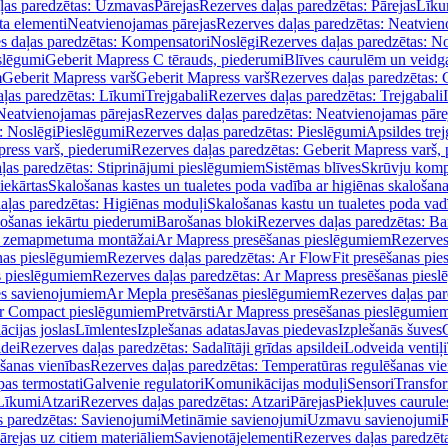
ļas paredzētas: Uzmavas
Pārejas
Rezerves daļas paredzētas: Pārejas
Līku
ta elementi
Neatvienojamas pārejas
Rezerves daļas paredzētas: Neatvien
s daļas paredzētas: Kompensatori
Noslēgi
Rezerves daļas paredzētas: No
slēgumi
Geberit Mapress C tērauds, piederumi
Blīves caurulēm un veidg
m
Geberit Mapress varš
Geberit Mapress varš
Rezerves daļas paredzētas: 
ļas paredzētas: Līkumi
Trejgabali
Rezerves daļas paredzētas: Trejgabali
Neatvienojamas pārejas
Rezerves daļas paredzētas: Neatvienojamas pāre
: Noslēgi
Pieslēgumi
Rezerves daļas paredzētas: Pieslēgumi
Apsildes trej
ress varš, piederumi
Rezerves daļas paredzētas: Geberit Mapress varš,
ļas paredzētas: Stiprinājumi pieslēgumiem
Sistēmas blīves
Skrūvju komp
iekārtas
Skalošanas kastes un tualetes poda vadība ar higiēnas skalošana
aļas paredzētas: Higiēnas moduļi
Skalošanas kastu un tualetes poda vad
lošanas iekārtu piederumi
Barošanas bloki
Rezerves daļas paredzētas: Ba
iļi zemapmetuma montāžai
Ar Mapress presēšanas pieslēgumiem
Rezerves
nas pieslēgumiem
Rezerves daļas paredzētas: Ar FlowFit presēšanas pi
s pieslēgumiem
Rezerves daļas paredzētas: Ar Mapress presēšanas pies
es savienojumiem
Ar Mepla presēšanas pieslēgumiem
Rezerves daļas pa
Ar Compact pieslēgumiem
Pretvārsti
Ar Mapress presēšanas pieslēgumie
ācijas joslas
Līmlentes
Izplešanas adatas
Javas piedevas
Izplešanās šuves
ldei
Rezerves daļas paredzētas: Sadalītāji grīdas apsildei
Lodveida ventiļi
šanas vienības
Rezerves daļas paredzētas: Temperatūras regulēšanas vie
pas termostati
Galvenie regulatori
Komunikācijas moduļi
Sensori
Transfor
Līkumi
Atzari
Rezerves daļas paredzētas: Atzari
Pārejas
Piekļuves caurule
s paredzētas: Savienojumi
Metināmie savienojumi
Uzmavu savienojumi
R
ārejas uz citiem materiāliem
Savienotājelementi
Rezerves daļas paredzēt