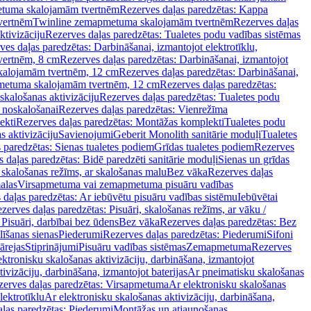
tuma skalojamām tvertnēm
Rezerves daļas paredzētas: Kappa
vertnēm
Twinline zemapmetuma skalojamām tvertnēm
Rezerves daļas
ktivizāciju
Rezerves daļas paredzētas: Tualetes podu vadības sistēmas
ves daļas paredzētas: Darbināšanai, izmantojot elektrotīklu,
vertnēm, 8 cm
Rezerves daļas paredzētas: Darbināšanai, izmantojot
skalojamām tvertnēm, 12 cm
Rezerves daļas paredzētas: Darbināšanai,
apmetuma skalojamām tvertnēm, 12 cm
Rezerves daļas paredzētas:
skalošanas aktivizāciju
Rezerves daļas paredzētas: Tualetes podu
 noskalošanai
Rezerves daļas paredzētas: Vienrežīma
ekti
Rezerves daļas paredzētas: Montāžas komplekti
Tualetes podu
s aktivizāciju
Savienojumi
Geberit Monolith sanitārie moduļi
Tualetes
 paredzētas: Sienas tualetes podiem
Grīdas tualetes podiem
Rezerves
 daļas paredzētas: Bidē paredzēti sanitārie moduļi
Sienas un grīdas
, skalošanas režīms, ar skalošanas malu
Bez vāka
Rezerves daļas
alas
Virsapmetuma vai zemapmetuma pisuāru vadības
 daļas paredzētas: Ar iebūvētu pisuāru vadības sistēmu
Iebūvētai
zerves daļas paredzētas: Pisuāri, skalošanas režīms, ar vāku /
 Pisuāri, darbībai bez ūdens
Bez vāka
Rezerves daļas paredzētas: Bez
līšanas sienas
Piederumi
Rezerves daļas paredzētas: Piederumi
Sifoni
ārejas
Stiprinājumi
Pisuāru vadības sistēmas
Zemapmetuma
Rezerves
ektronisku skalošanas aktivizāciju, darbināšana, izmantojot
ivizāciju, darbināšana, izmantojot baterijas
Ar pneimatisku skalošanas
zerves daļas paredzētas: Virsapmetuma
Ar elektronisku skalošanas
lektrotīklu
Ar elektronisku skalošanas aktivizāciju, darbināšana,
ļas paredzētas: Piederumi
Montāžas un atjaunošanas