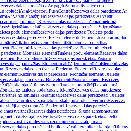
 daļas paredzētas: Pagriežams aktivizators
Apdares komplekti
ezerves daļas paredzētas: Ar pagriežamu aktivizatoru un
un ieplūdei
Ar aktivizatoru PushControl
Rezerves daļas paredzētas: Ar
trol
Ar vārstu aizbāžņiem
Rezerves daļas paredzētas: Ar vārstu
aurules pārtraucējs
Rezerves daļas paredzētas: Zemapmetuma
tēmas
Stiprināšanas sistēmas
Rezerves daļas paredzētas: Stiprināšanas
aletes podu elementi
Rezerves daļas paredzētas: Tualetes podu
Rezerves daļas paredzētas: Pisuāru elementi
Elementi dušām ar noplūdi
 vannām
Walk-in dušas sienu elementi
Elementi saimniecības
ementi
Piederumi
Rezerves daļas paredzētas: Piederumi
Geberit
 paredzētas: Montāžas elementi
Tualetes podu elementi
Rezerves daļas
 elementi
Pisuāru elementi
Rezerves daļas paredzētas: Pisuāru
rves daļas paredzētas: Elementi maisītājiem un ierīcēm
Elementi veļas
umi
Rezerves daļas paredzētas: Piederumi
Piederumi
Rezerves daļas
s elementi
Rezerves daļas paredzētas: Montāžas elementi
Tualetes
zerves daļas paredzētas: Bidē elementi
Pisuāru elementi
Rezerves
m
Ārējās skalojamā ūdens tvertnes
Tualetes podu ārējās skalojamā
Montāža uz tualetes poda
Augstu iekārts
Rezerves daļas paredzētas:
 tvertnes no sanitārās keramikas
Rezerves daļas paredzētas: Tualetes
alošanas caurules virsapmetuma skalojamā ūdens tvertnēm
Rezerves
un vidēji augsta montāža
Piederumi
Rezerves daļas paredzētas:
jamās tvertnes
Rezerves daļas paredzētas: Sigma zemapmetuma
mapmetuma skalojamās tvertnes
Rezerves daļas paredzētas: Delta
pildes vārsti
Uzpildes vārsti zemapmetuma skalojamām
Rezerves daļas paredzētas: Uzpildes vārsti keramikas skalojamā ūdens