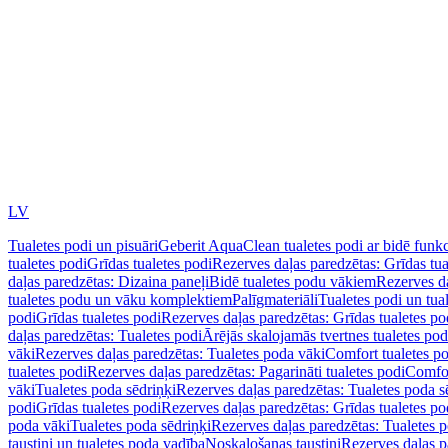
LV
Tualetes podi un pisuāri
Geberit AquaClean tualetes podi ar bidē funkc
tualetes podi
Grīdas tualetes podi
Rezerves daļas paredzētas: Grīdas tua
daļas paredzētas: Dizaina paneļi
Bidē tualetes podu vākiem
Rezerves da
tualetes podu un vāku komplektiem
Palīgmateriāli
Tualetes podi un tua
podi
Grīdas tualetes podi
Rezerves daļas paredzētas: Grīdas tualetes po
daļas paredzētas: Tualetes podi
Ārējās skalojamās tvertnes tualetes po
vāki
Rezerves daļas paredzētas: Tualetes poda vāki
Comfort tualetes p
tualetes podi
Rezerves daļas paredzētas: Pagarināti tualetes podi
Comfor
vāki
Tualetes poda sēdriņķi
Rezerves daļas paredzētas: Tualetes poda s
podi
Grīdas tualetes podi
Rezerves daļas paredzētas: Grīdas tualetes po
poda vāki
Tualetes poda sēdriņķi
Rezerves daļas paredzētas: Tualetes p
taustiņi un tualetes poda vadība
Noskalošanas taustiņi
Rezerves daļas p