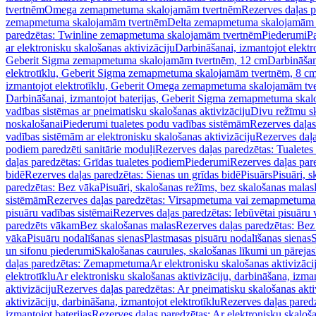
tvertnēm
Omega zemapmetuma skalojamām tvertnēm
Rezerves daļas 
zemapmetuma skalojamām tvertnēm
Delta zemapmetuma skalojamām 
paredzētas: Twinline zemapmetuma skalojamām tvertnēm
Piederumi
Pa
ar elektronisku skalošanas aktivizāciju
Darbināšanai, izmantojot elek
Geberit Sigma zemapmetuma skalojamām tvertnēm, 12 cm
Darbināšan
elektrotīklu, Geberit Sigma zemapmetuma skalojamām tvertnēm, 8 c
izmantojot elektrotīklu, Geberit Omega zemapmetuma skalojamām tv
Darbināšanai, izmantojot baterijas, Geberit Sigma zemapmetuma ska
vadības sistēmas ar pneimatisku skalošanas aktivizāciju
Divu režīmu s
noskalošanai
Piederumi tualetes podu vadības sistēmām
Rezerves daļas
vadības sistēmām ar elektronisku skalošanas aktivizāciju
Rezerves daļa
podiem paredzēti sanitārie moduļi
Rezerves daļas paredzētas: Tualetes
daļas paredzētas: Grīdas tualetes podiem
Piederumi
Rezerves daļas par
bidē
Rezerves daļas paredzētas: Sienas un grīdas bidē
Pisuārs
Pisuāri, 
paredzētas: Bez vāka
Pisuāri, skalošanas režīms, bez skalošanas malas
sistēmām
Rezerves daļas paredzētas: Virsapmetuma vai zemapmetuma 
pisuāru vadības sistēmai
Rezerves daļas paredzētas: Iebūvētai pisuāru 
paredzēts vākam
Bez skalošanas malas
Rezerves daļas paredzētas: Bez
vāka
Pisuāru nodalīšanas sienas
Plastmasas pisuāru nodalīšanas sienas
S
un sifonu piederumi
Skalošanas caurules, skalošanas līkumi un pārejas
daļas paredzētas: Zemapmetuma
Ar elektronisku skalošanas aktivizācij
elektrotīklu
Ar elektronisku skalošanas aktivizāciju, darbināšana, izman
aktivizāciju
Rezerves daļas paredzētas: Ar pneimatisku skalošanas akti
aktivizāciju, darbināšana, izmantojot elektrotīklu
Rezerves daļas paredz
izmantojot baterijas
Rezerves daļas paredzētas: Ar elektronisku skalošan