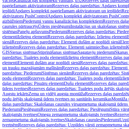
vāciņš
Kanalizācijas komplekti vannām, d52
Rezerves daļas paredzēta
pagriežamam aktivizatoram
Rezerves daļas paredzētas: Apdares komp
ieplūdi
Apdares komplekti pagriežamam aktivizatoram un ieplūdei
Rez
aktivizatoru PushControl
Apdares komplekti aktivizatoram PushContr
aizbāžņiem
Piederumi vannu kanalizācijas komplektiem
Rezerves daļa
caurules pārtraucējs
Ūdens pieslēgumi
Instalācijas un skalošanas sistē
sistēmas
Paneļu apšuvums
Piederumi
Rezerves daļas paredzētas: Piede
elementi
Izlietņu elementi
Rezerves daļas paredzētas: Izlietņu elementi
B
sienā
Rezerves daļas paredzētas: Elementi dušām ar noplūdi sienā
Elem
izlietnēm
Rezerves daļas paredzētas: Elementi saimniecības izlietnēm
K
GIS
Sienas sistēmas
Stiprināšanas sistēmas
Sagatavju piederumi
Skaņas 
paredzētas: Tualetes podu elementi
Izlietņu elementi
Rezerves daļas par
elementi
Elementi dušām arar noplūdi sienā
Rezerves daļas paredzētas:
un trauku mazgājamām mašīnām
Rezerves daļas paredzētas: Element
paredzētas: Piederumi
Sistēmas sienām
Rezerves daļas paredzētas: Sis
podu elementi
Rezerves daļas paredzētas: Tualetes podu elementi
Izlie
daļas paredzētas: Pisuāru elementi
Dušu elementi
Rezerves daļas pared
ūdens tvertnes
Rezerves daļas paredzētas: Tualetes podu ārējās skaloj
Augstu iekārts
Zema un vidēji augsta montāža
Rezerves daļas paredzēt
podu ārējās skalojamā ūdens tvertnes no sanitārās keramikas
Montāža u
daļas paredzētas: Skalošanas caurules virsapmetuma skalojamā ūdens
Piederumi
Pieslēgumi
Rezerves daļas paredzētas: Pieslēgumi
Stūra vārst
skalojamās tvertnes
Omega zemapmetuma skalojamās tvertnes
Rezerve
zemapmetuma skalojamās tvertnes
Skalošanas caurules
Piederumi
Uzpil
tvertnēm
Rezerves daļas paredzētas: Uzpildes vārsti zemapmetuma sk