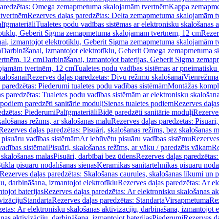
paredzētas: Omega zemapmetuma skalojamām tvertnēm
Kappa zemapme
tvertnēm
Rezerves daļas paredzētas: Delta zemapmetuma skalojamām t
līgmateriāli
Tualetes podu vadības sistēmas ar elektronisku skalošanas a
trotīklu, Geberit Sigma zemapmetuma skalojamām tvertnēm, 12 cm
Rezer
ai, izmantojot elektrotīklu, Geberit Sigma zemapmetuma skalojamām t
m
Darbināšanai, izmantojot elektrotīklu, Geberit Omega zemapmetuma 
ertnēm, 12 cm
Darbināšanai, izmantojot baterijas, Geberit Sigma zem
lojamām tvertnēm, 12 cm
Tualetes podu vadības sistēmas ar pneimatisku 
kalošanai
Rezerves daļas paredzētas: Divu režīmu skalošanai
Vienrežīma
 paredzētas: Piederumi tualetes podu vadības sistēmām
Montāžas kompl
s paredzētas: Tualetes podu vadības sistēmām ar elektronisku skalošana
 podiem paredzēti sanitārie moduļi
Sienas tualetes podiem
Rezerves daļas
edzētas: Piederumi
Palīgmateriāli
Bidē paredzēti sanitārie moduļi
Rezerves
skalošanas režīms, ar skalošanas malu
Rezerves daļas paredzētas: Pisuāri
Rezerves daļas paredzētas: Pisuāri, skalošanas režīms, bez skalošanas m
pisuāru vadības sistēmām
Ar iebūvētu pisuāru vadības sistēmu
Rezerves
vadības sistēmai
Pisuāri, skalošanas režīms, ar vāku / paredzēts vākam
Re
 skalošanas malas
Pisuāri, darbībai bez ūdens
Rezerves daļas paredzētas:
tikla pisuāru nodalīšanas sienas
Keramikas sanitārtehnikas pisuāru noda
Rezerves daļas paredzētas: Skalošanas caurules, skalošanas līkumi un p
u, darbināšana, izmantojot elektrotīklu
Rezerves daļas paredzētas: Ar el
tojot baterijas
Rezerves daļas paredzētas: Ar elektronisku skalošanas akt
vizāciju
Standarta
Rezerves daļas paredzētas: Standarta
Virsapmetuma
Re
ētas: Ar elektronisku skalošanas aktivizāciju, darbināšana, izmantojot e
as aktivizāciju, darbināšana, izmantojot baterijas
Piederumi
Rezerves da