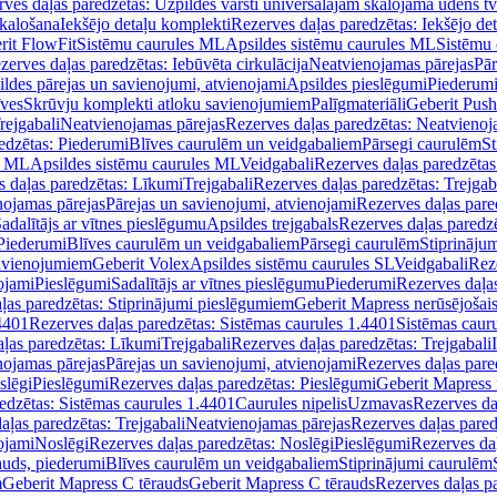
ves daļas paredzētas: Uzpildes vārsti universālajām skalojamā ūdens t
skalošana
Iekšējo detaļu komplekti
Rezerves daļas paredzētas: Iekšējo de
rit FlowFit
Sistēmu caurules ML
Apsildes sistēmu caurules ML
Sistēmu 
zerves daļas paredzētas: Iebūvēta cirkulācija
Neatvienojamas pārejas
Pār
ldes pārejas un savienojumi, atvienojami
Apsildes pieslēgumi
Piederum
īves
Skrūvju komplekti atloku savienojumiem
Palīgmateriāli
Geberit Push
rejgabali
Neatvienojamas pārejas
Rezerves daļas paredzētas: Neatvienoj
edzētas: Piederumi
Blīves caurulēm un veidgabaliem
Pārsegi caurulēm
St
s ML
Apsildes sistēmu caurules ML
Veidgabali
Rezerves daļas paredzētas
 daļas paredzētas: Līkumi
Trejgabali
Rezerves daļas paredzētas: Trejgab
nojamas pārejas
Pārejas un savienojumi, atvienojami
Rezerves daļas pare
adalītājs ar vītnes pieslēgumu
Apsildes trejgabals
Rezerves daļas paredzē
 Piederumi
Blīves caurulēm un veidgabaliem
Pārsegi caurulēm
Stiprināju
savienojumiem
Geberit Volex
Apsildes sistēmu caurules SL
Veidgabali
Reze
ojami
Pieslēgumi
Sadalītājs ar vītnes pieslēgumu
Piederumi
Rezerves daļa
ļas paredzētas: Stiprinājumi pieslēgumiem
Geberit Mapress nerūsējošais
4401
Rezerves daļas paredzētas: Sistēmas caurules 1.4401
Sistēmas caur
ļas paredzētas: Līkumi
Trejgabali
Rezerves daļas paredzētas: Trejgabali
nojamas pārejas
Pārejas un savienojumi, atvienojami
Rezerves daļas pare
slēgi
Pieslēgumi
Rezerves daļas paredzētas: Pieslēgumi
Geberit Mapress 
edzētas: Sistēmas caurules 1.4401
Caurules nipelis
Uzmavas
Rezerves da
aļas paredzētas: Trejgabali
Neatvienojamas pārejas
Rezerves daļas pared
ojami
Noslēgi
Rezerves daļas paredzētas: Noslēgi
Pieslēgumi
Rezerves da
auds, piederumi
Blīves caurulēm un veidgabaliem
Stiprinājumi caurulēm
m
Geberit Mapress C tērauds
Geberit Mapress C tērauds
Rezerves daļas p