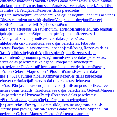
vertnēm
Noskalošanas vārsti
Rezerves daļas paredzētas: Noskalošanas
taļu komplekti
Divu režīmu skalošana
Rezerves daļas paredzētas: Divu
caurules SL
Veidgabali
Rezerves daļas paredzētas:
ejas un savienojumi, atvienojami
Noslēgi
Pieslēgumi
Sadalītājs ar vītnes
i
Blīves caurulēm un veidgabaliem
Veidgabalu blīvējumi
Pārsegi
Fit
Sistēmu caurules ML
Apsildes sistēmu
amas pārejas
Pārejas un savienojumi, atvienojami
Pieslēgumi
Sadalītājs
iprinājumi caurulēm
Stiprinājumi pieslēgumiem
Rezerves daļas
: Veidgabali
Savienojumi
Rezerves daļas paredzētas:
ali
Iebūvēta cirkulācija
Rezerves daļas paredzētas: Iebūvēta
dzētas: Pārejas un savienojumi, atvienojami
Noslēgi
Rezerves daļas
tas: Apsildes trejgabals
Apsildes pieslēgumi
Rezerves daļas
mi caurulēm
Stiprinājumi pieslēgumiem
Rezerves daļas paredzētas:
rves daļas paredzētas: Veidgabali
Pārejas un savienojumi,
s paredzētas: Piederumi
Blīves caurulēm un veidgabaliem
Pārsegi
 tērauds
Geberit Mapress nerūsējošais tērauds
Rezerves daļas
ules 1.4521
Caurules nipelis
Uzmavas
Rezerves daļas paredzētas:
Iebūvēta cirkulācija
Rezerves daļas paredzētas: Iebūvēta
dzētas: Pārejas un savienojumi, atvienojami
Kompensatori
Rezerves
nerūsējošais tērauds, gāze
Rezerves daļas paredzētas: Geberit Mapress
ļas paredzētas: Uzmavas
Pārejas
Rezerves daļas paredzētas:
zētas: Neatvienojamas pārejas
Pārejas un savienojumi,
ļas paredzētas: Pieslēgumi
GeberitMapress nerūsējošais tērauds,
Stiprinājumi pieslēgumiem
Rezerves daļas paredzētas: Stiprinājumi
aredzētas: Geberit Mapress C tērauds
Sistēmas caurules