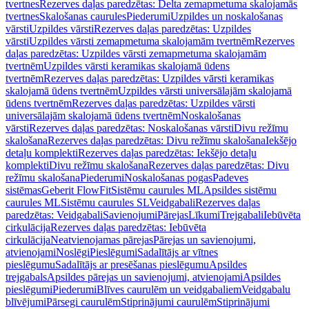
tvertnes
Rezerves daļas paredzētas: Delta zemapmetuma skalojamās
tvertnes
Skalošanas caurules
Piederumi
Uzpildes un noskalošanas
vārsti
Uzpildes vārsti
Rezerves daļas paredzētas: Uzpildes
vārsti
Uzpildes vārsti zemapmetuma skalojamām tvertnēm
Rezerves
daļas paredzētas: Uzpildes vārsti zemapmetuma skalojamām
tvertnēm
Uzpildes vārsti keramikas skalojamā ūdens
tvertnēm
Rezerves daļas paredzētas: Uzpildes vārsti keramikas
skalojamā ūdens tvertnēm
Uzpildes vārsti universālajām skalojamā
ūdens tvertnēm
Rezerves daļas paredzētas: Uzpildes vārsti
universālajām skalojamā ūdens tvertnēm
Noskalošanas
vārsti
Rezerves daļas paredzētas: Noskalošanas vārsti
Divu režīmu
skalošana
Rezerves daļas paredzētas: Divu režīmu skalošana
Iekšējo
detaļu komplekti
Rezerves daļas paredzētas: Iekšējo detaļu
komplekti
Divu režīmu skalošana
Rezerves daļas paredzētas: Divu
režīmu skalošana
Piederumi
Noskalošanas pogas
Padeves
sistēmas
Geberit FlowFit
Sistēmu caurules ML
Apsildes sistēmu
caurules ML
Sistēmu caurules SL
Veidgabali
Rezerves daļas
paredzētas: Veidgabali
Savienojumi
Pārejas
Līkumi
Trejgabali
Iebūvēta
cirkulācija
Rezerves daļas paredzētas: Iebūvēta
cirkulācija
Neatvienojamas pārejas
Pārejas un savienojumi,
atvienojami
Noslēgi
Pieslēgumi
Sadalītājs ar vītnes
pieslēgumu
Sadalītājs ar presēšanas pieslēgumu
Apsildes
trejgabals
Apsildes pārejas un savienojumi, atvienojami
Apsildes
pieslēgumi
Piederumi
Blīves caurulēm un veidgabaliem
Veidgabalu
blīvējumi
Pārsegi caurulēm
Stiprinājumi caurulēm
Stiprinājumi