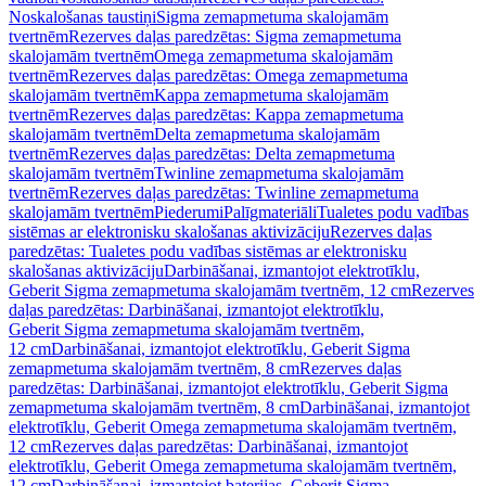
Noskalošanas taustiņi
Sigma zemapmetuma skalojamām
tvertnēm
Rezerves daļas paredzētas: Sigma zemapmetuma
skalojamām tvertnēm
Omega zemapmetuma skalojamām
tvertnēm
Rezerves daļas paredzētas: Omega zemapmetuma
skalojamām tvertnēm
Kappa zemapmetuma skalojamām
tvertnēm
Rezerves daļas paredzētas: Kappa zemapmetuma
skalojamām tvertnēm
Delta zemapmetuma skalojamām
tvertnēm
Rezerves daļas paredzētas: Delta zemapmetuma
skalojamām tvertnēm
Twinline zemapmetuma skalojamām
tvertnēm
Rezerves daļas paredzētas: Twinline zemapmetuma
skalojamām tvertnēm
Piederumi
Palīgmateriāli
Tualetes podu vadības
sistēmas ar elektronisku skalošanas aktivizāciju
Rezerves daļas
paredzētas: Tualetes podu vadības sistēmas ar elektronisku
skalošanas aktivizāciju
Darbināšanai, izmantojot elektrotīklu,
Geberit Sigma zemapmetuma skalojamām tvertnēm, 12 cm
Rezerves
daļas paredzētas: Darbināšanai, izmantojot elektrotīklu,
Geberit Sigma zemapmetuma skalojamām tvertnēm,
12 cm
Darbināšanai, izmantojot elektrotīklu, Geberit Sigma
zemapmetuma skalojamām tvertnēm, 8 cm
Rezerves daļas
paredzētas: Darbināšanai, izmantojot elektrotīklu, Geberit Sigma
zemapmetuma skalojamām tvertnēm, 8 cm
Darbināšanai, izmantojot
elektrotīklu, Geberit Omega zemapmetuma skalojamām tvertnēm,
12 cm
Rezerves daļas paredzētas: Darbināšanai, izmantojot
elektrotīklu, Geberit Omega zemapmetuma skalojamām tvertnēm,
12 cm
Darbināšanai, izmantojot baterijas, Geberit Sigma