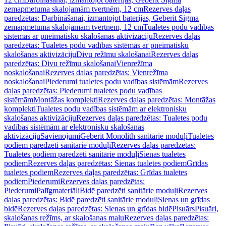
zemapmetuma skalojamām tvertnēm, 12 cm
Rezerves daļas
paredzētas: Darbināšanai, izmantojot baterijas, Geberit Sigma
zemapmetuma skalojamām tvertnēm, 12 cm
Tualetes podu vadības
sistēmas ar pneimatisku skalošanas aktivizāciju
Rezerves daļas
paredzētas: Tualetes podu vadības sistēmas ar pneimatisku
skalošanas aktivizāciju
Divu režīmu skalošanai
Rezerves daļas
paredzētas: Divu režīmu skalošanai
Vienrežīma
noskalošanai
Rezerves daļas paredzētas: Vienrežīma
noskalošanai
Piederumi tualetes podu vadības sistēmām
Rezerves
daļas paredzētas: Piederumi tualetes podu vadības
sistēmām
Montāžas komplekti
Rezerves daļas paredzētas: Montāžas
komplekti
Tualetes podu vadības sistēmām ar elektronisku
skalošanas aktivizāciju
Rezerves daļas paredzētas: Tualetes podu
vadības sistēmām ar elektronisku skalošanas
aktivizāciju
Savienojumi
Geberit Monolith sanitārie moduļi
Tualetes
podiem paredzēti sanitārie moduļi
Rezerves daļas paredzētas:
Tualetes podiem paredzēti sanitārie moduļi
Sienas tualetes
podiem
Rezerves daļas paredzētas: Sienas tualetes podiem
Grīdas
tualetes podiem
Rezerves daļas paredzētas: Grīdas tualetes
podiem
Piederumi
Rezerves daļas paredzētas:
Piederumi
Palīgmateriāli
Bidē paredzēti sanitārie moduļi
Rezerves
daļas paredzētas: Bidē paredzēti sanitārie moduļi
Sienas un grīdas
bidē
Rezerves daļas paredzētas: Sienas un grīdas bidē
Pisuārs
Pisuāri,
skalošanas režīms, ar skalošanas malu
Rezerves daļas paredzētas: