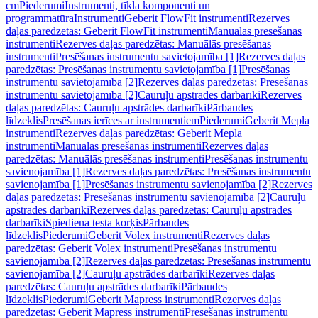
cm
Piederumi
Instrumenti, tīkla komponenti un
programmatūra
Instrumenti
Geberit FlowFit instrumenti
Rezerves
daļas paredzētas: Geberit FlowFit instrumenti
Manuālās presēšanas
instrumenti
Rezerves daļas paredzētas: Manuālās presēšanas
instrumenti
Presēšanas instrumentu savietojamība [1]
Rezerves daļas
paredzētas: Presēšanas instrumentu savietojamība [1]
Presēšanas
instrumentu savietojamība [2]
Rezerves daļas paredzētas: Presēšanas
instrumentu savietojamība [2]
Cauruļu apstrādes darbarīki
Rezerves
daļas paredzētas: Cauruļu apstrādes darbarīki
Pārbaudes
līdzeklis
Presēšanas ierīces ar instrumentiem
Piederumi
Geberit Mepla
instrumenti
Rezerves daļas paredzētas: Geberit Mepla
instrumenti
Manuālās presēšanas instrumenti
Rezerves daļas
paredzētas: Manuālās presēšanas instrumenti
Presēšanas instrumentu
savienojamība [1]
Rezerves daļas paredzētas: Presēšanas instrumentu
savienojamība [1]
Presēšanas instrumentu savienojamība [2]
Rezerves
daļas paredzētas: Presēšanas instrumentu savienojamība [2]
Cauruļu
apstrādes darbarīki
Rezerves daļas paredzētas: Cauruļu apstrādes
darbarīki
Spiediena testa korķis
Pārbaudes
līdzeklis
Piederumi
Geberit Volex instrumenti
Rezerves daļas
paredzētas: Geberit Volex instrumenti
Presēšanas instrumentu
savienojamība [2]
Rezerves daļas paredzētas: Presēšanas instrumentu
savienojamība [2]
Cauruļu apstrādes darbarīki
Rezerves daļas
paredzētas: Cauruļu apstrādes darbarīki
Pārbaudes
līdzeklis
Piederumi
Geberit Mapress instrumenti
Rezerves daļas
paredzētas: Geberit Mapress instrumenti
Presēšanas instrumentu