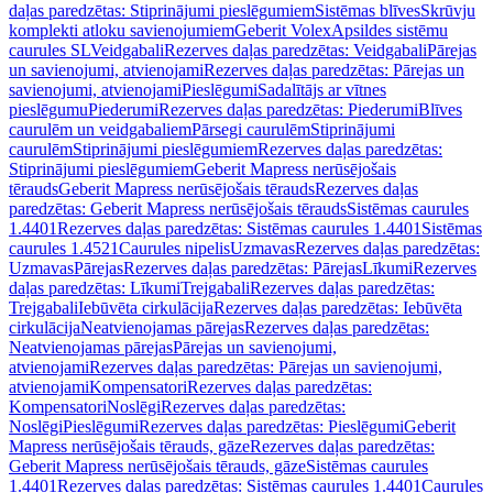
daļas paredzētas: Stiprinājumi pieslēgumiem
Sistēmas blīves
Skrūvju
komplekti atloku savienojumiem
Geberit Volex
Apsildes sistēmu
caurules SL
Veidgabali
Rezerves daļas paredzētas: Veidgabali
Pārejas
un savienojumi, atvienojami
Rezerves daļas paredzētas: Pārejas un
savienojumi, atvienojami
Pieslēgumi
Sadalītājs ar vītnes
pieslēgumu
Piederumi
Rezerves daļas paredzētas: Piederumi
Blīves
caurulēm un veidgabaliem
Pārsegi caurulēm
Stiprinājumi
caurulēm
Stiprinājumi pieslēgumiem
Rezerves daļas paredzētas:
Stiprinājumi pieslēgumiem
Geberit Mapress nerūsējošais
tērauds
Geberit Mapress nerūsējošais tērauds
Rezerves daļas
paredzētas: Geberit Mapress nerūsējošais tērauds
Sistēmas caurules
1.4401
Rezerves daļas paredzētas: Sistēmas caurules 1.4401
Sistēmas
caurules 1.4521
Caurules nipelis
Uzmavas
Rezerves daļas paredzētas:
Uzmavas
Pārejas
Rezerves daļas paredzētas: Pārejas
Līkumi
Rezerves
daļas paredzētas: Līkumi
Trejgabali
Rezerves daļas paredzētas:
Trejgabali
Iebūvēta cirkulācija
Rezerves daļas paredzētas: Iebūvēta
cirkulācija
Neatvienojamas pārejas
Rezerves daļas paredzētas:
Neatvienojamas pārejas
Pārejas un savienojumi,
atvienojami
Rezerves daļas paredzētas: Pārejas un savienojumi,
atvienojami
Kompensatori
Rezerves daļas paredzētas:
Kompensatori
Noslēgi
Rezerves daļas paredzētas:
Noslēgi
Pieslēgumi
Rezerves daļas paredzētas: Pieslēgumi
Geberit
Mapress nerūsējošais tērauds, gāze
Rezerves daļas paredzētas:
Geberit Mapress nerūsējošais tērauds, gāze
Sistēmas caurules
1.4401
Rezerves daļas paredzētas: Sistēmas caurules 1.4401
Caurules