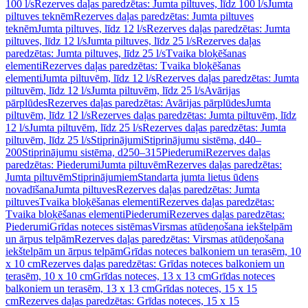
100 l/s
Rezerves daļas paredzētas: Jumta piltuves, līdz 100 l/s
Jumta
piltuves teknēm
Rezerves daļas paredzētas: Jumta piltuves
teknēm
Jumta piltuves, līdz 12 l/s
Rezerves daļas paredzētas: Jumta
piltuves, līdz 12 l/s
Jumta piltuves, līdz 25 l/s
Rezerves daļas
paredzētas: Jumta piltuves, līdz 25 l/s
Tvaika bloķēšanas
elementi
Rezerves daļas paredzētas: Tvaika bloķēšanas
elementi
Jumta piltuvēm, līdz 12 l/s
Rezerves daļas paredzētas: Jumta
piltuvēm, līdz 12 l/s
Jumta piltuvēm, līdz 25 l/s
Avārijas
pārplūdes
Rezerves daļas paredzētas: Avārijas pārplūdes
Jumta
piltuvēm, līdz 12 l/s
Rezerves daļas paredzētas: Jumta piltuvēm, līdz
12 l/s
Jumta piltuvēm, līdz 25 l/s
Rezerves daļas paredzētas: Jumta
piltuvēm, līdz 25 l/s
Stiprinājumi
Stiprinājumu sistēma, d40–
200
Stiprinājumu sistēma, d250–315
Piederumi
Rezerves daļas
paredzētas: Piederumi
Jumta piltuvēm
Rezerves daļas paredzētas:
Jumta piltuvēm
Stiprinājumiem
Standarta jumta lietus ūdens
novadīšana
Jumta piltuves
Rezerves daļas paredzētas: Jumta
piltuves
Tvaika bloķēšanas elementi
Rezerves daļas paredzētas:
Tvaika bloķēšanas elementi
Piederumi
Rezerves daļas paredzētas:
Piederumi
Grīdas noteces sistēmas
Virsmas atūdeņošana iekštelpām
un ārpus telpām
Rezerves daļas paredzētas: Virsmas atūdeņošana
iekštelpām un ārpus telpām
Grīdas noteces balkoniem un terasēm, 10
x 10 cm
Rezerves daļas paredzētas: Grīdas noteces balkoniem un
terasēm, 10 x 10 cm
Grīdas noteces, 13 x 13 cm
Grīdas noteces
balkoniem un terasēm, 13 x 13 cm
Grīdas noteces, 15 x 15
cm
Rezerves daļas paredzētas: Grīdas noteces, 15 x 15