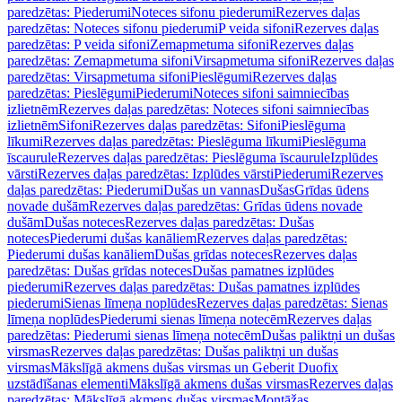
paredzētas: Piederumi
Noteces sifonu piederumi
Rezerves daļas
paredzētas: Noteces sifonu piederumi
P veida sifoni
Rezerves daļas
paredzētas: P veida sifoni
Zemapmetuma sifoni
Rezerves daļas
paredzētas: Zemapmetuma sifoni
Virsapmetuma sifoni
Rezerves daļas
paredzētas: Virsapmetuma sifoni
Pieslēgumi
Rezerves daļas
paredzētas: Pieslēgumi
Piederumi
Noteces sifoni saimniecības
izlietnēm
Rezerves daļas paredzētas: Noteces sifoni saimniecības
izlietnēm
Sifoni
Rezerves daļas paredzētas: Sifoni
Pieslēguma
līkumi
Rezerves daļas paredzētas: Pieslēguma līkumi
Pieslēguma
īscaurule
Rezerves daļas paredzētas: Pieslēguma īscaurule
Izplūdes
vārsti
Rezerves daļas paredzētas: Izplūdes vārsti
Piederumi
Rezerves
daļas paredzētas: Piederumi
Dušas un vannas
Dušas
Grīdas ūdens
novade dušām
Rezerves daļas paredzētas: Grīdas ūdens novade
dušām
Dušas noteces
Rezerves daļas paredzētas: Dušas
noteces
Piederumi dušas kanāliem
Rezerves daļas paredzētas:
Piederumi dušas kanāliem
Dušas grīdas noteces
Rezerves daļas
paredzētas: Dušas grīdas noteces
Dušas pamatnes izplūdes
piederumi
Rezerves daļas paredzētas: Dušas pamatnes izplūdes
piederumi
Sienas līmeņa noplūdes
Rezerves daļas paredzētas: Sienas
līmeņa noplūdes
Piederumi sienas līmeņa notecēm
Rezerves daļas
paredzētas: Piederumi sienas līmeņa notecēm
Dušas paliktņi un dušas
virsmas
Rezerves daļas paredzētas: Dušas paliktņi un dušas
virsmas
Mākslīgā akmens dušas virsmas un Geberit Duofix
uzstādīšanas elementi
Mākslīgā akmens dušas virsmas
Rezerves daļas
paredzētas: Mākslīgā akmens dušas virsmas
Montāžas