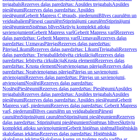
trejgabals
Rezerves daļas paredzētas: Apsildes trejgabals
Apsildes
pieslēgumi
Rezerves daļas paredzētas: Apsildes
pieslēgumi
Geberit Mapress C tērauds, piederumi
Blīves caurulēm un
veidgabaliem
Pārsegi caurulēm
Stiprinājumi caurulēm
Stiprinājumi
pieslēgumiem
Sistēmas blīves
Skrūvju komplekti atloku
savienojumiem
Geberit Mapress varš
Geberit Mapress varš
Rezerves
daļas paredzētas: Geberit Mapress varš
Uzmavas
Rezerves daļas
paredzētas: Uzmavas
Pārejas
Rezerves daļas paredzētas:
Pārejas
Līkumi
Rezerves daļas paredzētas: Līkumi
Trejgabali
Rezerves
daļas paredzētas: Trejgabali
Iebūvēta cirkulācija
Rezerves daļas
paredzētas: Iebūvēta cirkulācija
Krusta elementi
Rezerves daļas
paredzētas: Krusta elementi
Neatvienojamas pārejas
Rezerves daļas
paredzētas: Neatvienojamas pārejas
Pārejas un savienojumi,
atvienojami
Rezerves daļas paredzētas: Pārejas un savienojumi,
atvienojami
Noslēgi
Rezerves daļas paredzētas:
Noslēgi
Pieslēgumi
Rezerves daļas paredzētas: Pieslēgumi
Apsildes
trejgabals
Rezerves daļas paredzētas: Apsildes trejgabals
Apsildes
pieslēgumi
Rezerves daļas paredzētas: Apsildes pieslēgumi
Geberit
Mapress varš, piederumi
Rezerves daļas paredzētas: Geberit Mapress
varš, piederumi
Blīves caurulēm un veidgabaliem
Pārsegi
caurulēm
Stiprinājumi caurulēm
Stiprinājumi pieslēgumiem
Rezerves
daļas paredzētas: Stiprinājumi pieslēgumiem
Sistēmas blīves
Skrūvju
komplekti atloku savienojumiem
Geberit higiēnas sistēma
Higiēniskās
skalošanas iekārtas
Rezerves daļas paredzētas: Higiēniskās
skalošanas iekārtas
Skalošanas kastes un tualetes poda vadība ar