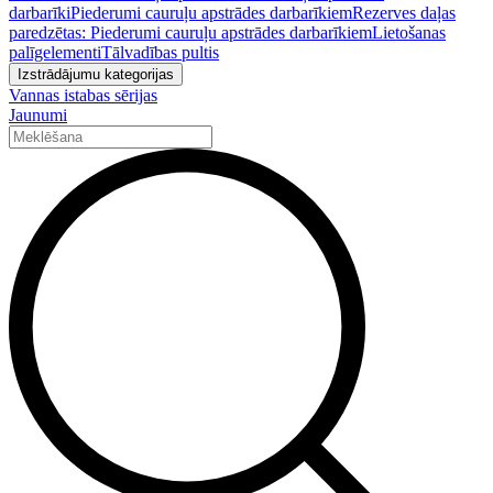
darbarīki
Piederumi cauruļu apstrādes darbarīkiem
Rezerves daļas
paredzētas: Piederumi cauruļu apstrādes darbarīkiem
Lietošanas
palīgelementi
Tālvadības pultis
Izstrādājumu kategorijas
Vannas istabas sērijas
Jaunumi