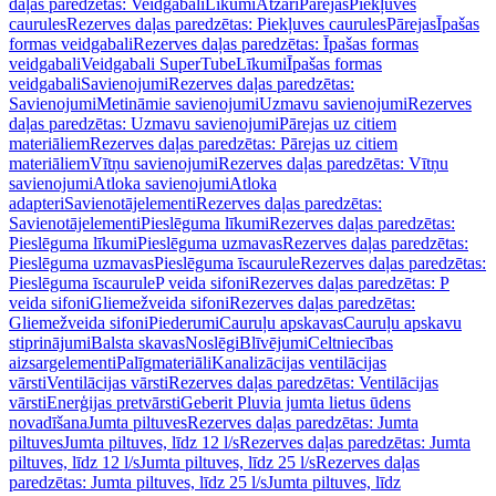
daļas paredzētas: Veidgabali
Līkumi
Atzari
Pārejas
Piekļuves
caurules
Rezerves daļas paredzētas: Piekļuves caurules
Pārejas
Īpašas
formas veidgabali
Rezerves daļas paredzētas: Īpašas formas
veidgabali
Veidgabali SuperTube
Līkumi
Īpašas formas
veidgabali
Savienojumi
Rezerves daļas paredzētas:
Savienojumi
Metināmie savienojumi
Uzmavu savienojumi
Rezerves
daļas paredzētas: Uzmavu savienojumi
Pārejas uz citiem
materiāliem
Rezerves daļas paredzētas: Pārejas uz citiem
materiāliem
Vītņu savienojumi
Rezerves daļas paredzētas: Vītņu
savienojumi
Atloka savienojumi
Atloka
adapteri
Savienotājelementi
Rezerves daļas paredzētas:
Savienotājelementi
Pieslēguma līkumi
Rezerves daļas paredzētas:
Pieslēguma līkumi
Pieslēguma uzmavas
Rezerves daļas paredzētas:
Pieslēguma uzmavas
Pieslēguma īscaurule
Rezerves daļas paredzētas:
Pieslēguma īscaurule
P veida sifoni
Rezerves daļas paredzētas: P
veida sifoni
Gliemežveida sifoni
Rezerves daļas paredzētas:
Gliemežveida sifoni
Piederumi
Cauruļu apskavas
Cauruļu apskavu
stiprinājumi
Balsta skavas
Noslēgi
Blīvējumi
Celtniecības
aizsargelementi
Palīgmateriāli
Kanalizācijas ventilācijas
vārsti
Ventilācijas vārsti
Rezerves daļas paredzētas: Ventilācijas
vārsti
Enerģijas pretvārsti
Geberit Pluvia jumta lietus ūdens
novadīšana
Jumta piltuves
Rezerves daļas paredzētas: Jumta
piltuves
Jumta piltuves, līdz 12 l/s
Rezerves daļas paredzētas: Jumta
piltuves, līdz 12 l/s
Jumta piltuves, līdz 25 l/s
Rezerves daļas
paredzētas: Jumta piltuves, līdz 25 l/s
Jumta piltuves, līdz