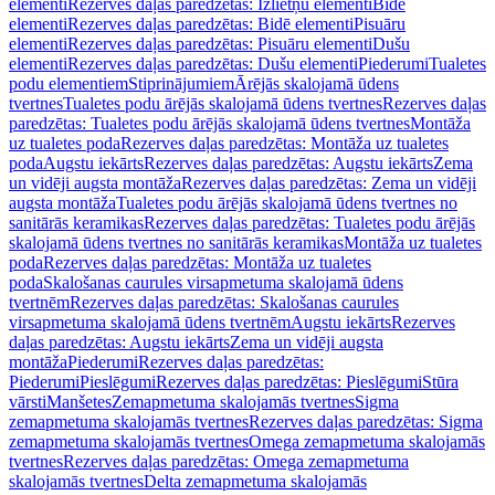
elementi
Rezerves daļas paredzētas: Izlietņu elementi
Bidē
elementi
Rezerves daļas paredzētas: Bidē elementi
Pisuāru
elementi
Rezerves daļas paredzētas: Pisuāru elementi
Dušu
elementi
Rezerves daļas paredzētas: Dušu elementi
Piederumi
Tualetes
podu elementiem
Stiprinājumiem
Ārējās skalojamā ūdens
tvertnes
Tualetes podu ārējās skalojamā ūdens tvertnes
Rezerves daļas
paredzētas: Tualetes podu ārējās skalojamā ūdens tvertnes
Montāža
uz tualetes poda
Rezerves daļas paredzētas: Montāža uz tualetes
poda
Augstu iekārts
Rezerves daļas paredzētas: Augstu iekārts
Zema
un vidēji augsta montāža
Rezerves daļas paredzētas: Zema un vidēji
augsta montāža
Tualetes podu ārējās skalojamā ūdens tvertnes no
sanitārās keramikas
Rezerves daļas paredzētas: Tualetes podu ārējās
skalojamā ūdens tvertnes no sanitārās keramikas
Montāža uz tualetes
poda
Rezerves daļas paredzētas: Montāža uz tualetes
poda
Skalošanas caurules virsapmetuma skalojamā ūdens
tvertnēm
Rezerves daļas paredzētas: Skalošanas caurules
virsapmetuma skalojamā ūdens tvertnēm
Augstu iekārts
Rezerves
daļas paredzētas: Augstu iekārts
Zema un vidēji augsta
montāža
Piederumi
Rezerves daļas paredzētas:
Piederumi
Pieslēgumi
Rezerves daļas paredzētas: Pieslēgumi
Stūra
vārsti
Manšetes
Zemapmetuma skalojamās tvertnes
Sigma
zemapmetuma skalojamās tvertnes
Rezerves daļas paredzētas: Sigma
zemapmetuma skalojamās tvertnes
Omega zemapmetuma skalojamās
tvertnes
Rezerves daļas paredzētas: Omega zemapmetuma
skalojamās tvertnes
Delta zemapmetuma skalojamās