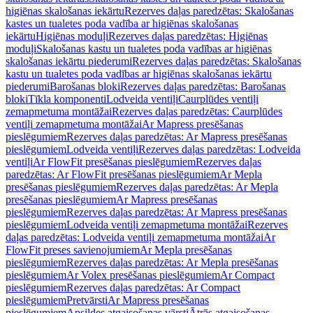
higiēnas skalošanas iekārtu
Rezerves daļas paredzētas: Skalošanas
kastes un tualetes poda vadība ar higiēnas skalošanas
iekārtu
Higiēnas moduļi
Rezerves daļas paredzētas: Higiēnas
moduļi
Skalošanas kastu un tualetes poda vadības ar higiēnas
skalošanas iekārtu piederumi
Rezerves daļas paredzētas: Skalošanas
kastu un tualetes poda vadības ar higiēnas skalošanas iekārtu
piederumi
Barošanas bloki
Rezerves daļas paredzētas: Barošanas
bloki
Tīkla komponenti
Lodveida ventiļi
Caurplūdes ventiļi
zemapmetuma montāžai
Rezerves daļas paredzētas: Caurplūdes
ventiļi zemapmetuma montāžai
Ar Mapress presēšanas
pieslēgumiem
Rezerves daļas paredzētas: Ar Mapress presēšanas
pieslēgumiem
Lodveida ventiļi
Rezerves daļas paredzētas: Lodveida
ventiļi
Ar FlowFit presēšanas pieslēgumiem
Rezerves daļas
paredzētas: Ar FlowFit presēšanas pieslēgumiem
Ar Mepla
presēšanas pieslēgumiem
Rezerves daļas paredzētas: Ar Mepla
presēšanas pieslēgumiem
Ar Mapress presēšanas
pieslēgumiem
Rezerves daļas paredzētas: Ar Mapress presēšanas
pieslēgumiem
Lodveida ventiļi zemapmetuma montāžai
Rezerves
daļas paredzētas: Lodveida ventiļi zemapmetuma montāžai
Ar
FlowFit preses savienojumiem
Ar Mepla presēšanas
pieslēgumiem
Rezerves daļas paredzētas: Ar Mepla presēšanas
pieslēgumiem
Ar Volex presēšanas pieslēgumiem
Ar Compact
pieslēgumiem
Rezerves daļas paredzētas: Ar Compact
pieslēgumiem
Pretvārsti
Ar Mapress presēšanas
pieslēgumiem
Apsildes atgaisošanas vārsti
Ātrās atgaisošanas