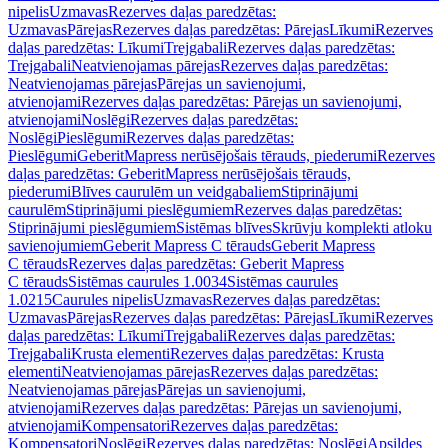
nipelis
Uzmavas
Rezerves daļas paredzētas:
Uzmavas
Pārejas
Rezerves daļas paredzētas: Pārejas
Līkumi
Rezerves
daļas paredzētas: Līkumi
Trejgabali
Rezerves daļas paredzētas:
Trejgabali
Neatvienojamas pārejas
Rezerves daļas paredzētas:
Neatvienojamas pārejas
Pārejas un savienojumi,
atvienojami
Rezerves daļas paredzētas: Pārejas un savienojumi,
atvienojami
Noslēgi
Rezerves daļas paredzētas:
Noslēgi
Pieslēgumi
Rezerves daļas paredzētas:
Pieslēgumi
GeberitMapress nerūsējošais tērauds, piederumi
Rezerves
daļas paredzētas: GeberitMapress nerūsējošais tērauds,
piederumi
Blīves caurulēm un veidgabaliem
Stiprinājumi
caurulēm
Stiprinājumi pieslēgumiem
Rezerves daļas paredzētas:
Stiprinājumi pieslēgumiem
Sistēmas blīves
Skrūvju komplekti atloku
savienojumiem
Geberit Mapress C tērauds
Geberit Mapress
C tērauds
Rezerves daļas paredzētas: Geberit Mapress
C tērauds
Sistēmas caurules 1.0034
Sistēmas caurules
1.0215
Caurules nipelis
Uzmavas
Rezerves daļas paredzētas:
Uzmavas
Pārejas
Rezerves daļas paredzētas: Pārejas
Līkumi
Rezerves
daļas paredzētas: Līkumi
Trejgabali
Rezerves daļas paredzētas:
Trejgabali
Krusta elementi
Rezerves daļas paredzētas: Krusta
elementi
Neatvienojamas pārejas
Rezerves daļas paredzētas:
Neatvienojamas pārejas
Pārejas un savienojumi,
atvienojami
Rezerves daļas paredzētas: Pārejas un savienojumi,
atvienojami
Kompensatori
Rezerves daļas paredzētas:
Kompensatori
Noslēgi
Rezerves daļas paredzētas: Noslēgi
Apsildes