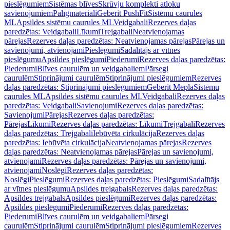
pieslēgumiem
Sistēmas blīves
Skrūvju komplekti atloku
savienojumiem
Palīgmateriāli
Geberit PushFit
Sistēmu caurules
ML
Apsildes sistēmu caurules ML
Veidgabali
Rezerves daļas
paredzētas: Veidgabali
Līkumi
Trejgabali
Neatvienojamas
pārejas
Rezerves daļas paredzētas: Neatvienojamas pārejas
Pārejas un
savienojumi, atvienojami
Pieslēgumi
Sadalītājs ar vītnes
pieslēgumu
Apsildes pieslēgumi
Piederumi
Rezerves daļas paredzētas:
Piederumi
Blīves caurulēm un veidgabaliem
Pārsegi
caurulēm
Stiprinājumi caurulēm
Stiprinājumi pieslēgumiem
Rezerves
daļas paredzētas: Stiprinājumi pieslēgumiem
Geberit Mepla
Sistēmu
caurules ML
Apsildes sistēmu caurules ML
Veidgabali
Rezerves daļas
paredzētas: Veidgabali
Savienojumi
Rezerves daļas paredzētas:
Savienojumi
Pārejas
Rezerves daļas paredzētas:
Pārejas
Līkumi
Rezerves daļas paredzētas: Līkumi
Trejgabali
Rezerves
daļas paredzētas: Trejgabali
Iebūvēta cirkulācija
Rezerves daļas
paredzētas: Iebūvēta cirkulācija
Neatvienojamas pārejas
Rezerves
daļas paredzētas: Neatvienojamas pārejas
Pārejas un savienojumi,
atvienojami
Rezerves daļas paredzētas: Pārejas un savienojumi,
atvienojami
Noslēgi
Rezerves daļas paredzētas:
Noslēgi
Pieslēgumi
Rezerves daļas paredzētas: Pieslēgumi
Sadalītājs
ar vītnes pieslēgumu
Apsildes trejgabals
Rezerves daļas paredzētas:
Apsildes trejgabals
Apsildes pieslēgumi
Rezerves daļas paredzētas:
Apsildes pieslēgumi
Piederumi
Rezerves daļas paredzētas:
Piederumi
Blīves caurulēm un veidgabaliem
Pārsegi
caurulēm
Stiprinājumi caurulēm
Stiprinājumi pieslēgumiem
Rezerves