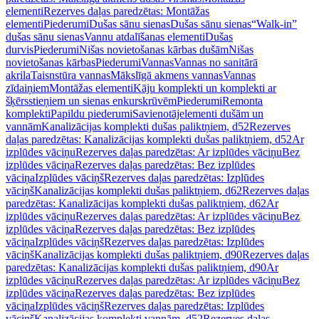
elementi
Rezerves daļas paredzētas: Montāžas
elementi
Piederumi
Dušas sānu sienas
Dušas sānu sienas
“Walk-in”
dušas sānu sienas
Vannu atdalīšanas elementi
Dušas
durvis
Piederumi
Nišas novietošanas kārbas dušām
Nišas
novietošanas kārbas
Piederumi
Vannas
Vannas no sanitārā
akrila
Taisnstūra vannas
Mākslīgā akmens vannas
Vannas
zīdaiņiem
Montāžas elementi
Kāju komplekti un komplekti ar
šķērsstieņiem un sienas enkurskrūvēm
Piederumi
Remonta
komplekti
Papildu piederumi
Savienotājelementi dušām un
vannām
Kanalizācijas komplekti dušas paliktņiem, d52
Rezerves
daļas paredzētas: Kanalizācijas komplekti dušas paliktņiem, d52
Ar
izplūdes vāciņu
Rezerves daļas paredzētas: Ar izplūdes vāciņu
Bez
izplūdes vāciņa
Rezerves daļas paredzētas: Bez izplūdes
vāciņa
Izplūdes vāciņš
Rezerves daļas paredzētas: Izplūdes
vāciņš
Kanalizācijas komplekti dušas paliktņiem, d62
Rezerves daļas
paredzētas: Kanalizācijas komplekti dušas paliktņiem, d62
Ar
izplūdes vāciņu
Rezerves daļas paredzētas: Ar izplūdes vāciņu
Bez
izplūdes vāciņa
Rezerves daļas paredzētas: Bez izplūdes
vāciņa
Izplūdes vāciņš
Rezerves daļas paredzētas: Izplūdes
vāciņš
Kanalizācijas komplekti dušas paliktņiem, d90
Rezerves daļas
paredzētas: Kanalizācijas komplekti dušas paliktņiem, d90
Ar
izplūdes vāciņu
Rezerves daļas paredzētas: Ar izplūdes vāciņu
Bez
izplūdes vāciņa
Rezerves daļas paredzētas: Bez izplūdes
vāciņa
Izplūdes vāciņš
Rezerves daļas paredzētas: Izplūdes
vāciņš
Kanalizācijas komplekti vannām, d52
Rezerves daļas