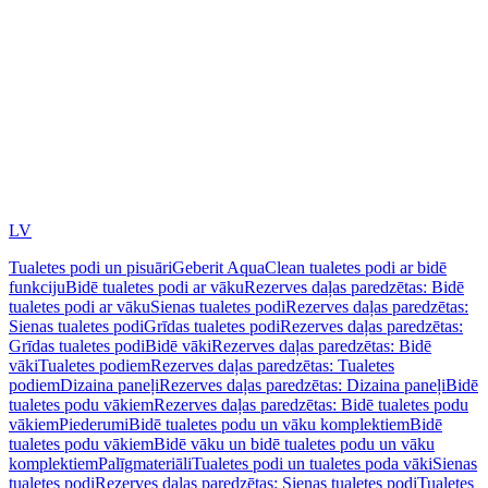
LV
Tualetes podi un pisuāri
Geberit AquaClean tualetes podi ar bidē
funkciju
Bidē tualetes podi ar vāku
Rezerves daļas paredzētas: Bidē
tualetes podi ar vāku
Sienas tualetes podi
Rezerves daļas paredzētas:
Sienas tualetes podi
Grīdas tualetes podi
Rezerves daļas paredzētas:
Grīdas tualetes podi
Bidē vāki
Rezerves daļas paredzētas: Bidē
vāki
Tualetes podiem
Rezerves daļas paredzētas: Tualetes
podiem
Dizaina paneļi
Rezerves daļas paredzētas: Dizaina paneļi
Bidē
tualetes podu vākiem
Rezerves daļas paredzētas: Bidē tualetes podu
vākiem
Piederumi
Bidē tualetes podu un vāku komplektiem
Bidē
tualetes podu vākiem
Bidē vāku un bidē tualetes podu un vāku
komplektiem
Palīgmateriāli
Tualetes podi un tualetes poda vāki
Sienas
tualetes podi
Rezerves daļas paredzētas: Sienas tualetes podi
Tualetes