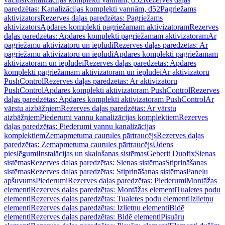
paredzētas: Kanalizācijas komplekti vannām, d52
Pagriežams
aktivizators
Rezerves daļas paredzētas: Pagriežams
aktivizators
Apdares komplekti pagriežamam aktivizatoram
Rezerves
daļas paredzētas: Apdares komplekti pagriežamam aktivizatoram
Ar
pagriežamu aktivizatoru un ieplūdi
Rezerves daļas paredzētas: Ar
pagriežamu aktivizatoru un ieplūdi
Apdares komplekti pagriežamam
aktivizatoram un ieplūdei
Rezerves daļas paredzētas: Apdares
komplekti pagriežamam aktivizatoram un ieplūdei
Ar aktivizatoru
PushControl
Rezerves daļas paredzētas: Ar aktivizatoru
PushControl
Apdares komplekti aktivizatoram PushControl
Rezerves
daļas paredzētas: Apdares komplekti aktivizatoram PushControl
Ar
vārstu aizbāžņiem
Rezerves daļas paredzētas: Ar vārstu
aizbāžņiem
Piederumi vannu kanalizācijas komplektiem
Rezerves
daļas paredzētas: Piederumi vannu kanalizācijas
komplektiem
Zemapmetuma caurules pārtraucējs
Rezerves daļas
paredzētas: Zemapmetuma caurules pārtraucējs
Ūdens
pieslēgumi
Instalācijas un skalošanas sistēmas
Geberit Duofix
Sienas
sistēmas
Rezerves daļas paredzētas: Sienas sistēmas
Stiprināšanas
sistēmas
Rezerves daļas paredzētas: Stiprināšanas sistēmas
Paneļu
apšuvums
Piederumi
Rezerves daļas paredzētas: Piederumi
Montāžas
elementi
Rezerves daļas paredzētas: Montāžas elementi
Tualetes podu
elementi
Rezerves daļas paredzētas: Tualetes podu elementi
Izlietņu
elementi
Rezerves daļas paredzētas: Izlietņu elementi
Bidē
elementi
Rezerves daļas paredzētas: Bidē elementi
Pisuāru