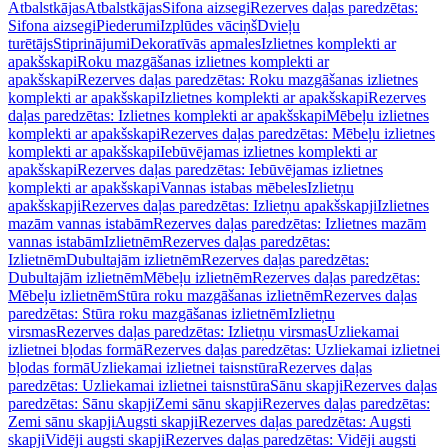
Atbalstkājas
Atbalstkājas
Sifona aizsegi
Rezerves daļas paredzētas:
Sifona aizsegi
Piederumi
Izplūdes vāciņš
Dvieļu
turētājs
Stiprinājumi
Dekoratīvās apmales
Izlietnes komplekti ar
apakšskapi
Roku mazgāšanas izlietnes komplekti ar
apakšskapi
Rezerves daļas paredzētas: Roku mazgāšanas izlietnes
komplekti ar apakšskapi
Izlietnes komplekti ar apakšskapi
Rezerves
daļas paredzētas: Izlietnes komplekti ar apakšskapi
Mēbeļu izlietnes
komplekti ar apakšskapi
Rezerves daļas paredzētas: Mēbeļu izlietnes
komplekti ar apakšskapi
Iebūvējamas izlietnes komplekti ar
apakšskapi
Rezerves daļas paredzētas: Iebūvējamas izlietnes
komplekti ar apakšskapi
Vannas istabas mēbeles
Izlietņu
apakšskapji
Rezerves daļas paredzētas: Izlietņu apakšskapji
Izlietnes
mazām vannas istabām
Rezerves daļas paredzētas: Izlietnes mazām
vannas istabām
Izlietnēm
Rezerves daļas paredzētas:
Izlietnēm
Dubultajām izlietnēm
Rezerves daļas paredzētas:
Dubultajām izlietnēm
Mēbeļu izlietnēm
Rezerves daļas paredzētas:
Mēbeļu izlietnēm
Stūra roku mazgāšanas izlietnēm
Rezerves daļas
paredzētas: Stūra roku mazgāšanas izlietnēm
Izlietņu
virsmas
Rezerves daļas paredzētas: Izlietņu virsmas
Uzliekamai
izlietnei bļodas formā
Rezerves daļas paredzētas: Uzliekamai izlietnei
bļodas formā
Uzliekamai izlietnei taisnstūra
Rezerves daļas
paredzētas: Uzliekamai izlietnei taisnstūra
Sānu skapji
Rezerves daļas
paredzētas: Sānu skapji
Zemi sānu skapji
Rezerves daļas paredzētas:
Zemi sānu skapji
Augsti skapji
Rezerves daļas paredzētas: Augsti
skapji
Vidēji augsti skapji
Rezerves daļas paredzētas: Vidēji augsti