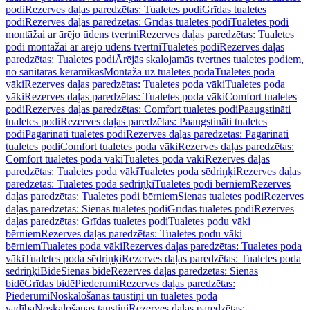
podi
Rezerves daļas paredzētas: Tualetes podi
Grīdas tualetes
podi
Rezerves daļas paredzētas: Grīdas tualetes podi
Tualetes podi
montāžai ar ārējo ūdens tvertni
Rezerves daļas paredzētas: Tualetes
podi montāžai ar ārējo ūdens tvertni
Tualetes podi
Rezerves daļas
paredzētas: Tualetes podi
Ārējās skalojamās tvertnes tualetes podiem,
no sanitārās keramikas
Montāža uz tualetes poda
Tualetes poda
vāki
Rezerves daļas paredzētas: Tualetes poda vāki
Tualetes poda
vāki
Rezerves daļas paredzētas: Tualetes poda vāki
Comfort tualetes
podi
Rezerves daļas paredzētas: Comfort tualetes podi
Paaugstināti
tualetes podi
Rezerves daļas paredzētas: Paaugstināti tualetes
podi
Pagarināti tualetes podi
Rezerves daļas paredzētas: Pagarināti
tualetes podi
Comfort tualetes poda vāki
Rezerves daļas paredzētas:
Comfort tualetes poda vāki
Tualetes poda vāki
Rezerves daļas
paredzētas: Tualetes poda vāki
Tualetes poda sēdriņķi
Rezerves daļas
paredzētas: Tualetes poda sēdriņķi
Tualetes podi bērniem
Rezerves
daļas paredzētas: Tualetes podi bērniem
Sienas tualetes podi
Rezerves
daļas paredzētas: Sienas tualetes podi
Grīdas tualetes podi
Rezerves
daļas paredzētas: Grīdas tualetes podi
Tualetes podu vāki
bērniem
Rezerves daļas paredzētas: Tualetes podu vāki
bērniem
Tualetes poda vāki
Rezerves daļas paredzētas: Tualetes poda
vāki
Tualetes poda sēdriņķi
Rezerves daļas paredzētas: Tualetes poda
sēdriņķi
Bidē
Sienas bidē
Rezerves daļas paredzētas: Sienas
bidē
Grīdas bidē
Piederumi
Rezerves daļas paredzētas:
Piederumi
Noskalošanas taustiņi un tualetes poda
vadība
Noskalošanas taustiņi
Rezerves daļas paredzētas: