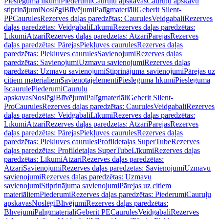
Pieslēguma līkumi
Piederumi
Cauruļu apskavas
Cauruļu apskavu
stiprinājumi
Noslēgi
Blīvējumi
Palīgmateriāli
Geberit Silent-
PP
Caurules
Rezerves daļas paredzētas: Caurules
Veidgabali
Rezerves
daļas paredzētas: Veidgabali
Līkumi
Rezerves daļas paredzētas:
Līkumi
Atzari
Rezerves daļas paredzētas: Atzari
Pārejas
Rezerves
daļas paredzētas: Pārejas
Piekļuves caurules
Rezerves daļas
paredzētas: Piekļuves caurules
Savienojumi
Rezerves daļas
paredzētas: Savienojumi
Uzmavu savienojumi
Rezerves daļas
paredzētas: Uzmavu savienojumi
Stiprinājuma savienojumi
Pārejas uz
citiem materiāliem
Savienotājelementi
Pieslēguma līkumi
Pieslēguma
īscaurule
Piederumi
Cauruļu
apskavas
Noslēgi
Blīvējumi
Palīgmateriāli
Geberit Silent-
Pro
Caurules
Rezerves daļas paredzētas: Caurules
Veidgabali
Rezerves
daļas paredzētas: Veidgabali
Līkumi
Rezerves daļas paredzētas:
Līkumi
Atzari
Rezerves daļas paredzētas: Atzari
Pārejas
Rezerves
daļas paredzētas: Pārejas
Piekļuves caurules
Rezerves daļas
paredzētas: Piekļuves caurules
Profildetaļas SuperTube
Rezerves
daļas paredzētas: Profildetaļas SuperTube
Līkumi
Rezerves daļas
paredzētas: Līkumi
Atzari
Rezerves daļas paredzētas:
Atzari
Savienojumi
Rezerves daļas paredzētas: Savienojumi
Uzmavu
savienojumi
Rezerves daļas paredzētas: Uzmavu
savienojumi
Stiprinājuma savienojumi
Pārejas uz citiem
materiāliem
Piederumi
Rezerves daļas paredzētas: Piederumi
Cauruļu
apskavas
Noslēgi
Blīvējumi
Rezerves daļas paredzētas:
Blīvējumi
Palīgmateriāli
Geberit PE
Caurules
Veidgabali
Rezerves