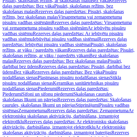
Pisuāri, skalošanas režīms, ar skalošanas malu
Bez vāka
Rezerves
daļas paredzētas: Bez vāka
Pisuāri, skalošanas režīms, bez
skalošanas malas
Rezerves daļas paredzētas: Pisuāri, skalošanas
režīms, bez skalošanas malas
Virsapmetuma vai zemapmetuma
pisuāru vadības sistēmām
Rezerves daļas paredzētas: Virsapmetuma
vai zemapmetuma pisuāru vadības sistēmām
Ar iebūvētu pisuāru
vadības sistēmu
Rezerves daļas paredzētas: Ar iebūvētu pisuāru
vadības sistēmu
Iebūvētai pisuāru vadības sistēmai
Rezerves daļas
paredzētas: Iebūvētai pisuāru vadības sistēmai
Pisuāri, skalošanas
režīms, ar vāku / paredzēts vākam
Rezerves daļas paredzētas: Pisuāri,
skalošanas režīms, ar vāku / paredzēts vākam
Bez skalošanas
malas
Rezerves daļas paredzētas: Bez skalošanas malas
Pisuāri,
darbībai bez ūdens
Rezerves daļas paredzētas: Pisuāri, darbībai bez
ūdens
Bez vāka
Rezerves daļas paredzētas: Bez vāka
Pisuāru
nodalīšanas sienas
Plastmasas pisuāru nodalīšanas sienas
Stikla
pisuāru nodalīšanas sienas
Keramikas sanitārtehnikas pisuāru
nodalīšanas sienas
Piederumi
Rezerves daļas paredzētas:
Piederumi
Sifoni un sifonu piederumi
Skalošanas caurules,
skalošanas līkumi un pārejas
Rezerves daļas paredzētas: Skalošanas
caurules, skalošanas līkumi un pārejas
Stiprinājumi
Pisuāru vadības
sistēmas
Zemapmetuma
Rezerves daļas paredzētas: Zemapmetuma
Ar
elektronisku skalošanas aktivizāciju, darbināšana, izmantojot
elektrotīklu
Rezerves daļas paredzētas: Ar elektronisku skalošanas
aktivizāciju, darbināšana, izmantojot elektrotīklu
Ar elektronisku
skalošanas aktivizāciju, darbināšana, izmantojot baterijas
Rezerves