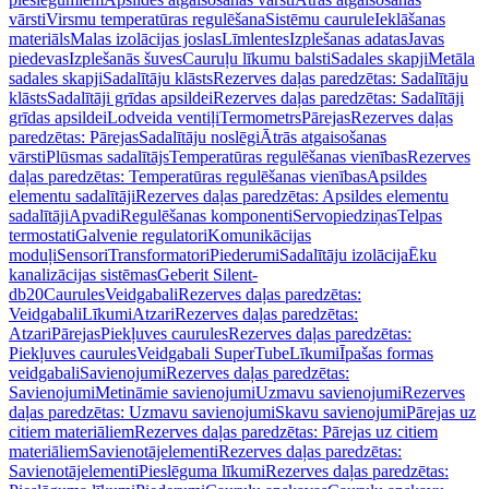
vārsti
Virsmu temperatūras regulēšana
Sistēmu caurule
Ieklāšanas
materiāls
Malas izolācijas joslas
Līmlentes
Izplešanas adatas
Javas
piedevas
Izplešanās šuves
Cauruļu līkumu balsti
Sadales skapji
Metāla
sadales skapji
Sadalītāju klāsts
Rezerves daļas paredzētas: Sadalītāju
klāsts
Sadalītāji grīdas apsildei
Rezerves daļas paredzētas: Sadalītāji
grīdas apsildei
Lodveida ventiļi
Termometrs
Pārejas
Rezerves daļas
paredzētas: Pārejas
Sadalītāju noslēgi
Ātrās atgaisošanas
vārsti
Plūsmas sadalītājs
Temperatūras regulēšanas vienības
Rezerves
daļas paredzētas: Temperatūras regulēšanas vienības
Apsildes
elementu sadalītāji
Rezerves daļas paredzētas: Apsildes elementu
sadalītāji
Apvadi
Regulēšanas komponenti
Servopiedziņas
Telpas
termostati
Galvenie regulatori
Komunikācijas
moduļi
Sensori
Transformatori
Piederumi
Sadalītāju izolācija
Ēku
kanalizācijas sistēmas
Geberit Silent-
db20
Caurules
Veidgabali
Rezerves daļas paredzētas:
Veidgabali
Līkumi
Atzari
Rezerves daļas paredzētas:
Atzari
Pārejas
Piekļuves caurules
Rezerves daļas paredzētas:
Piekļuves caurules
Veidgabali SuperTube
Līkumi
Īpašas formas
veidgabali
Savienojumi
Rezerves daļas paredzētas:
Savienojumi
Metināmie savienojumi
Uzmavu savienojumi
Rezerves
daļas paredzētas: Uzmavu savienojumi
Skavu savienojumi
Pārejas uz
citiem materiāliem
Rezerves daļas paredzētas: Pārejas uz citiem
materiāliem
Savienotājelementi
Rezerves daļas paredzētas:
Savienotājelementi
Pieslēguma līkumi
Rezerves daļas paredzētas: