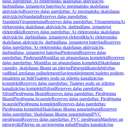
daļas paredzētas: Ar elektronisku skalošanas aktivizāciju,
darbināšana, izmantojot baterijas
Ar pneimatisku skalošanas
aktivizāciju
Rezerves daļas paredzētas: Ar pneimatisku skalošanas
aktivizāciju
Standarta
Rezerves daļas paredzētas:
Standarta
Virsapmetuma
Rezerves daļas paredzētas: Virsapmetuma
Ar
elektronisku skalošanas aktivizāciju, darbināšana, izmantojot
elektrotīklu
Rezerves daļas paredzētas: Ar elektronisku skalošanas
aktivizāciju, darbināšana, izmantojot elektrotīklu
Ar elektronisku
skalošanas aktivizāciju, darbināšana, izmantojot baterijas
Rezerves
daļas paredzētas: Ar elektronisku skalošanas aktivizāciju,
darbināšana, izmantojot baterijas
Piederumi
Rezerves daļas
paredzētas: Piederumi
Montāžas un atjaunošanas komplekti
Rezerves
daļas paredzētas: Montāžas un atjaunošanas komplekti
Skalošanas
caurules, skalošanas līkumi un pārejas
Pārsegplāksnes
Iebūvētas
vadības
Lietošanas palīgelementi
Savienotājelementi tualetes podiem,
pisuāriem un bidē
Tualetes podu un izlietņu kanalizācijas
komplekti
Rezerves daļas paredzētas: Tualetes podu un izlietņu
kanalizācijas komplekti
Sifoni
Rezerves daļas paredzētas:
Sifoni
Pieslēguma līkumi
Rezerves daļas paredzētas: Pieslēguma
līkumi
Pieslēguma īscaurule
Rezerves daļas paredzētas: Pieslēguma
īscaurule
Pieslēguma komplekti
Rezerves daļas paredzētas:
Pieslēguma komplekti
Skalošanas līkumu pagarinājumi
Rezerves
daļas paredzētas: Skalošanas līkumu pagarinājumi
PVC
pieslēgumi
Rezerves daļas paredzētas: PVC pieslēgumi
Manšetes un
pārsegvāki
Pārejas un savienojuma gabali
Pisuāru kanalizācijas