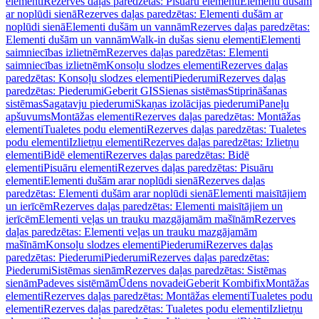
elementi
Rezerves daļas paredzētas: Pisuāru elementi
Elementi dušām
ar noplūdi sienā
Rezerves daļas paredzētas: Elementi dušām ar
noplūdi sienā
Elementi dušām un vannām
Rezerves daļas paredzētas:
Elementi dušām un vannām
Walk-in dušas sienu elementi
Elementi
saimniecības izlietnēm
Rezerves daļas paredzētas: Elementi
saimniecības izlietnēm
Konsoļu slodzes elementi
Rezerves daļas
paredzētas: Konsoļu slodzes elementi
Piederumi
Rezerves daļas
paredzētas: Piederumi
Geberit GIS
Sienas sistēmas
Stiprināšanas
sistēmas
Sagatavju piederumi
Skaņas izolācijas piederumi
Paneļu
apšuvums
Montāžas elementi
Rezerves daļas paredzētas: Montāžas
elementi
Tualetes podu elementi
Rezerves daļas paredzētas: Tualetes
podu elementi
Izlietņu elementi
Rezerves daļas paredzētas: Izlietņu
elementi
Bidē elementi
Rezerves daļas paredzētas: Bidē
elementi
Pisuāru elementi
Rezerves daļas paredzētas: Pisuāru
elementi
Elementi dušām arar noplūdi sienā
Rezerves daļas
paredzētas: Elementi dušām arar noplūdi sienā
Elementi maisītājiem
un ierīcēm
Rezerves daļas paredzētas: Elementi maisītājiem un
ierīcēm
Elementi veļas un trauku mazgājamām mašīnām
Rezerves
daļas paredzētas: Elementi veļas un trauku mazgājamām
mašīnām
Konsoļu slodzes elementi
Piederumi
Rezerves daļas
paredzētas: Piederumi
Piederumi
Rezerves daļas paredzētas:
Piederumi
Sistēmas sienām
Rezerves daļas paredzētas: Sistēmas
sienām
Padeves sistēmām
Ūdens novadei
Geberit Kombifix
Montāžas
elementi
Rezerves daļas paredzētas: Montāžas elementi
Tualetes podu
elementi
Rezerves daļas paredzētas: Tualetes podu elementi
Izlietņu