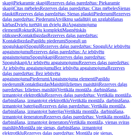
skapji
Piekaramie skapji
Rezerves daļas paredzētas: Piekaramie
skapji
Citas mēbeles
Rezerves daļas paredzētas: Citas mēbeles
Sienas
plaukti
Rezerves daļas paredzētas: Sienas plaukti
Piederumi
Rezerves
daļas paredzētas: Piederumi
Atvilktņu sadalītāji un uzglabāšanas
kārbas
Dvieļu turētāji un dvieļu āķi
Apgaismojuma
elementi
Rokturi
Kāju komplekti
Magnētiskās
plāksnes
Kontaktligzdas
Rezerves daļas paredzētas:
Kontaktligzdas
Papildu piederumi
Spoguļi un
spoguļskapji
Spoguļi
Rezerves daļas paredzētas: Spoguļi
Ar iebūvētu
apgaismojumu
Rezerves daļas paredzētas: Ar iebūvētu
apgaismojumu
Spoguļskapji
Rezerves daļas paredzētas:
Spoguļskapji
Ar iebūvētu apgaismojumu
Rezerves daļas paredzētas:
Ar iebūvētu apgaismojumu
Bez iebūvēta apgaismojuma
Rezerves
daļas paredzētas: Bez iebūvēta
apgaismojuma
Piederumi
Apgaismojuma elementi
Papildu
piederumi
Kontaktligzdas
Maisītāji
Izlietnes maisītāji
Rezerves daļas
paredzētas: Izlietnes maisītāji
Vertikāla montāža, darbināšana,
izmantojot elektrotīklu
Rezerves daļas paredzētas: Vertikāla montāža,
darbināšana, izmantojot elektrotīklu
Vertikāla montāža, darbināšana,
izmantojot baterijas
Rezerves daļas paredzētas: Vertikāla montāža,
darbināšana, izmantojot baterijas
Vertikāla montāža, darbināšana,
izmantojot ģeneratoru
Rezerves daļas paredzētas: Vertikāla montāža,
darbināšana, izmantojot ģeneratoru
Vertikāla montāža, vienas sviras
maisītājs
Montāža pie sienas, darbināšana, izmantojot
elektrotīklu
Rezerves daļas paredzētas: Montāža pie sienas,