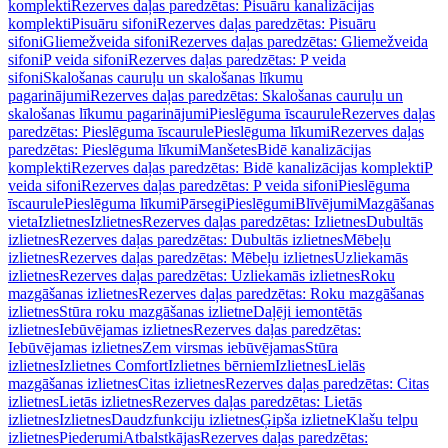
komplekti
Rezerves daļas paredzētas: Pisuāru kanalizācijas
komplekti
Pisuāru sifoni
Rezerves daļas paredzētas: Pisuāru
sifoni
Gliemežveida sifoni
Rezerves daļas paredzētas: Gliemežveida
sifoni
P veida sifoni
Rezerves daļas paredzētas: P veida
sifoni
Skalošanas cauruļu un skalošanas līkumu
pagarinājumi
Rezerves daļas paredzētas: Skalošanas cauruļu un
skalošanas līkumu pagarinājumi
Pieslēguma īscaurule
Rezerves daļas
paredzētas: Pieslēguma īscaurule
Pieslēguma līkumi
Rezerves daļas
paredzētas: Pieslēguma līkumi
Manšetes
Bidē kanalizācijas
komplekti
Rezerves daļas paredzētas: Bidē kanalizācijas komplekti
P
veida sifoni
Rezerves daļas paredzētas: P veida sifoni
Pieslēguma
īscaurule
Pieslēguma līkumi
Pārsegi
Pieslēgumi
Blīvējumi
Mazgāšanas
vieta
Izlietnes
Izlietnes
Rezerves daļas paredzētas: Izlietnes
Dubultās
izlietnes
Rezerves daļas paredzētas: Dubultās izlietnes
Mēbeļu
izlietnes
Rezerves daļas paredzētas: Mēbeļu izlietnes
Uzliekamās
izlietnes
Rezerves daļas paredzētas: Uzliekamās izlietnes
Roku
mazgāšanas izlietnes
Rezerves daļas paredzētas: Roku mazgāšanas
izlietnes
Stūra roku mazgāšanas izlietne
Daļēji iemontētās
izlietnes
Iebūvējamas izlietnes
Rezerves daļas paredzētas:
Iebūvējamas izlietnes
Zem virsmas iebūvējamas
Stūra
izlietnes
Izlietnes Comfort
Izlietnes bērniem
Izlietnes
Lielās
mazgāšanas izlietnes
Citas izlietnes
Rezerves daļas paredzētas: Citas
izlietnes
Lietās izlietnes
Rezerves daļas paredzētas: Lietās
izlietnes
Izlietnes
Daudzfunkciju izlietnes
Ģipša izlietne
Klašu telpu
izlietnes
Piederumi
Atbalstkājas
Rezerves daļas paredzētas: