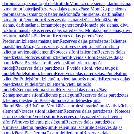
darbināšana, izmantojot elektrotīklu
Montāža pie sienas, darbināšana,
izmantojot baterijas
Rezerves daļas paredzētas: Montāža pie sienas,
darbināšana, izmantojot baterijas
Montāža pie sienas, darbināšana,
izmantojot ģeneratoru
Rezerves daļas paredzētas: Montāža pie
sienas, darbināšana, izmantojot ģeneratoru
Montāža pie sienas, divu
rokturu maisītājs
Rezerves daļas paredzētas: Montāža pie sienas, divu
rokturu maisītājs
Piederumi
Rezerves daļas paredzētas:
Piederumi
Izlietnes maisītājiem
Rezerves daļas paredzētas: Izlietnes
maisītājiem
Mazgāšanas vietas, virtuves izlietņu, ierīču un lieto
izlietņu savienotājelementi
Noteces sifoni izlietnēm
Rezerves daļas
paredzētas: Noteces sifoni izlietnēm
P veida sifoni
Rezerves daļas
paredzētas: P veida sifoni
P veida sifoni, vietu taupoši
modeļi
Rezerves daļas paredzētas: P veida sifoni, vietu taupoši
modeļi
Pudeļsifoni izlietnēm
Rezerves daļas paredzētas: Pudeļsifoni
izlietnēm
Pudeļsifoni izlietnēm, vietu taupošs modelis
Rezerves daļas
paredzētas: Pudeļsifoni izlietnēm, vietu taupošs
modelis
Zemapmetuma sifoni
Rezerves daļas paredzētas:
Zemapmetuma sifoni
Izlietnes pieslēgumi
Rezerves daļas paredzētas:
Izlietnes pieslēgumi
Pieslēguma īscaurule
Pieslēguma
līkumi
Pārsegi
Blīvējumi
Vertikālās caurules
Pagarinājumi
Aktivizācijas
elementi
Noteces sifoni izlietnēm
Rezerves daļas paredzētas: Noteces
sifoni izlietnēm
P veida sifoni
Rezerves daļas paredzētas: P veida
sifoni
Virtuves izlietņu pieslēgumi
Rezerves daļas paredzētas:
Virtuves izlietņu pieslēgumi
Pieslēguma īscaurule
Rezerves daļas
paredzētas: Pieslēguma īscaurule
Piederumi
Rezerves daļas