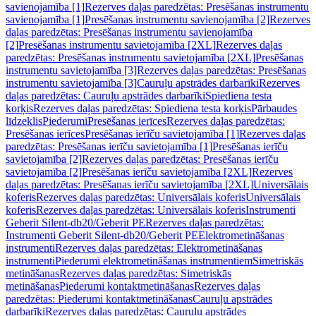
savienojamība [1]
Rezerves daļas paredzētas: Presēšanas instrumentu
savienojamība [1]
Presēšanas instrumentu savienojamība [2]
Rezerves
daļas paredzētas: Presēšanas instrumentu savienojamība
[2]
Presēšanas instrumentu savietojamība [2XL]
Rezerves daļas
paredzētas: Presēšanas instrumentu savietojamība [2XL]
Presēšanas
instrumentu savietojamība [3]
Rezerves daļas paredzētas: Presēšanas
instrumentu savietojamība [3]
Cauruļu apstrādes darbarīki
Rezerves
daļas paredzētas: Cauruļu apstrādes darbarīki
Spiediena testa
korķis
Rezerves daļas paredzētas: Spiediena testa korķis
Pārbaudes
līdzeklis
Piederumi
Presēšanas ierīces
Rezerves daļas paredzētas:
Presēšanas ierīces
Presēšanas ierīču savietojamība [1]
Rezerves daļas
paredzētas: Presēšanas ierīču savietojamība [1]
Presēšanas ierīču
savietojamība [2]
Rezerves daļas paredzētas: Presēšanas ierīču
savietojamība [2]
Presēšanas ierīču savietojamība [2XL]
Rezerves
daļas paredzētas: Presēšanas ierīču savietojamība [2XL]
Universālais
koferis
Rezerves daļas paredzētas: Universālais koferis
Universālais
koferis
Rezerves daļas paredzētas: Universālais koferis
Instrumenti
Geberit Silent-db20/Geberit PE
Rezerves daļas paredzētas:
Instrumenti Geberit Silent-db20/Geberit PE
Elektrometināšanas
instrumenti
Rezerves daļas paredzētas: Elektrometināšanas
instrumenti
Piederumi elektrometināšanas instrumentiem
Simetriskās
metināšanas
Rezerves daļas paredzētas: Simetriskās
metināšanas
Piederumi kontaktmetināšanas
Rezerves daļas
paredzētas: Piederumi kontaktmetināšanas
Cauruļu apstrādes
darbarīki
Rezerves daļas paredzētas: Cauruļu apstrādes