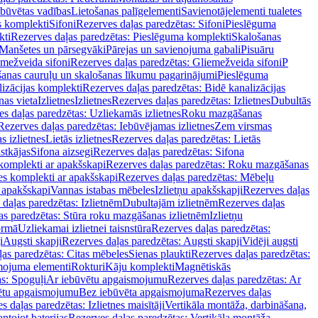
ebūvētas vadības
Lietošanas palīgelementi
Savienotājelementi tualetes
s komplekti
Sifoni
Rezerves daļas paredzētas: Sifoni
Pieslēguma
kti
Rezerves daļas paredzētas: Pieslēguma komplekti
Skalošanas
Manšetes un pārsegvāki
Pārejas un savienojuma gabali
Pisuāru
mežveida sifoni
Rezerves daļas paredzētas: Gliemežveida sifoni
P
šanas cauruļu un skalošanas līkumu pagarinājumi
Pieslēguma
izācijas komplekti
Rezerves daļas paredzētas: Bidē kanalizācijas
as vieta
Izlietnes
Izlietnes
Rezerves daļas paredzētas: Izlietnes
Dubultās
s daļas paredzētas: Uzliekamās izlietnes
Roku mazgāšanas
Rezerves daļas paredzētas: Iebūvējamas izlietnes
Zem virsmas
s izlietnes
Lietās izlietnes
Rezerves daļas paredzētas: Lietās
stkājas
Sifona aizsegi
Rezerves daļas paredzētas: Sifona
komplekti ar apakšskapi
Rezerves daļas paredzētas: Roku mazgāšanas
es komplekti ar apakšskapi
Rezerves daļas paredzētas: Mēbeļu
r apakšskapi
Vannas istabas mēbeles
Izlietņu apakšskapji
Rezerves daļas
daļas paredzētas: Izlietnēm
Dubultajām izlietnēm
Rezerves daļas
as paredzētas: Stūra roku mazgāšanas izlietnēm
Izlietņu
ormā
Uzliekamai izlietnei taisnstūra
Rezerves daļas paredzētas:
i
Augsti skapji
Rezerves daļas paredzētas: Augsti skapji
Vidēji augsti
as paredzētas: Citas mēbeles
Sienas plaukti
Rezerves daļas paredzētas:
ojuma elementi
Rokturi
Kāju komplekti
Magnētiskās
s: Spoguļi
Ar iebūvētu apgaismojumu
Rezerves daļas paredzētas: Ar
vētu apgaismojumu
Bez iebūvēta apgaismojuma
Rezerves daļas
s daļas paredzētas: Izlietnes maisītāji
Vertikāla montāža, darbināšana,
ntojot baterijas
Rezerves daļas paredzētas: Vertikāla montāža,