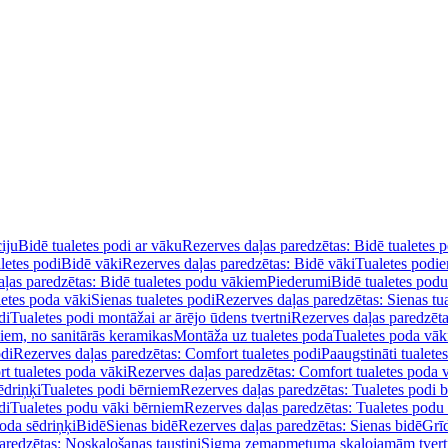
iju
Bidē tualetes podi ar vāku
Rezerves daļas paredzētas: Bidē tualetes 
letes podi
Bidē vāki
Rezerves daļas paredzētas: Bidē vāki
Tualetes podi
ļas paredzētas: Bidē tualetes podu vākiem
Piederumi
Bidē tualetes pod
letes poda vāki
Sienas tualetes podi
Rezerves daļas paredzētas: Sienas tu
di
Tualetes podi montāžai ar ārējo ūdens tvertni
Rezerves daļas paredzēta
diem, no sanitārās keramikas
Montāža uz tualetes poda
Tualetes poda vāk
odi
Rezerves daļas paredzētas: Comfort tualetes podi
Paaugstināti tualete
t tualetes poda vāki
Rezerves daļas paredzētas: Comfort tualetes poda 
ēdriņķi
Tualetes podi bērniem
Rezerves daļas paredzētas: Tualetes podi 
di
Tualetes podu vāki bērniem
Rezerves daļas paredzētas: Tualetes podu
oda sēdriņķi
Bidē
Sienas bidē
Rezerves daļas paredzētas: Sienas bidē
Grī
aredzētas: Noskalošanas taustiņi
Sigma zemapmetuma skalojamām tver