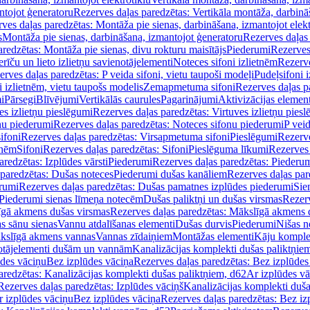
ntojot ģeneratoru
Rezerves daļas paredzētas: Vertikāla montāža, darbinā
ves daļas paredzētas: Montāža pie sienas, darbināšana, izmantojot elekt
s
Montāža pie sienas, darbināšana, izmantojot ģeneratoru
Rezerves daļas 
redzētas: Montāža pie sienas, divu rokturu maisītājs
Piederumi
Rezerves
erīču un lieto izlietņu savienotājelementi
Noteces sifoni izlietnēm
Rezerve
rves daļas paredzētas: P veida sifoni, vietu taupoši modeļi
Pudeļsifoni 
 izlietnēm, vietu taupošs modelis
Zemapmetuma sifoni
Rezerves daļas 
i
Pārsegi
Blīvējumi
Vertikālās caurules
Pagarinājumi
Aktivizācijas element
es izlietņu pieslēgumi
Rezerves daļas paredzētas: Virtuves izlietņu pies
nu piederumi
Rezerves daļas paredzētas: Noteces sifonu piederumi
P veid
ifoni
Rezerves daļas paredzētas: Virsapmetuma sifoni
Pieslēgumi
Rezerve
tnēm
Sifoni
Rezerves daļas paredzētas: Sifoni
Pieslēguma līkumi
Rezerves 
redzētas: Izplūdes vārsti
Piederumi
Rezerves daļas paredzētas: Piederu
 paredzētas: Dušas noteces
Piederumi dušas kanāliem
Rezerves daļas par
rumi
Rezerves daļas paredzētas: Dušas pamatnes izplūdes piederumi
Sie
 Piederumi sienas līmeņa notecēm
Dušas paliktņi un dušas virsmas
Rezerv
gā akmens dušas virsmas
Rezerves daļas paredzētas: Mākslīgā akmens 
s sānu sienas
Vannu atdalīšanas elementi
Dušas durvis
Piederumi
Nišas n
kslīgā akmens vannas
Vannas zīdaiņiem
Montāžas elementi
Kāju komplek
otājelementi dušām un vannām
Kanalizācijas komplekti dušas paliktņie
ūdes vāciņu
Bez izplūdes vāciņa
Rezerves daļas paredzētas: Bez izplūdes
aredzētas: Kanalizācijas komplekti dušas paliktņiem, d62
Ar izplūdes v
Rezerves daļas paredzētas: Izplūdes vāciņš
Kanalizācijas komplekti duša
r izplūdes vāciņu
Bez izplūdes vāciņa
Rezerves daļas paredzētas: Bez iz