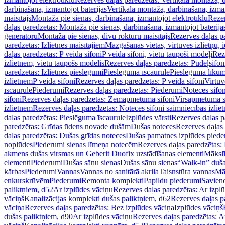
darbināšana, izmantojot baterijas
Vertikāla montāža, darbināšana, izma
maisītājs
Montāža pie sienas, darbināšana, izmantojot elektrotīklu
Rezer
daļas paredzētas: Montāža pie sienas, darbināšana, izmantojot baterija
ģeneratoru
Montāža pie sienas, divu rokturu maisītājs
Rezerves daļas pa
paredzētas: Izlietnes maisītājiem
Mazgāšanas vietas, virtuves izlietņu, i
daļas paredzētas: P veida sifoni
P veida sifoni, vietu taupoši modeļi
Reze
izlietnēm, vietu taupošs modelis
Rezerves daļas paredzētas: Pudeļsifoni
paredzētas: Izlietnes pieslēgumi
Pieslēguma īscaurule
Pieslēguma līkum
izlietnēm
P veida sifoni
Rezerves daļas paredzētas: P veida sifoni
Virtuv
īscaurule
Piederumi
Rezerves daļas paredzētas: Piederumi
Noteces sifo
sifoni
Rezerves daļas paredzētas: Zemapmetuma sifoni
Virsapmetuma s
izlietnēm
Rezerves daļas paredzētas: Noteces sifoni saimniecības izlie
daļas paredzētas: Pieslēguma īscaurule
Izplūdes vārsti
Rezerves daļas pa
paredzētas: Grīdas ūdens novade dušām
Dušas noteces
Rezerves daļas
daļas paredzētas: Dušas grīdas noteces
Dušas pamatnes izplūdes piede
noplūdes
Piederumi sienas līmeņa notecēm
Rezerves daļas paredzētas:
akmens dušas virsmas un Geberit Duofix uzstādīšanas elementi
Mākslī
elementi
Piederumi
Dušas sānu sienas
Dušas sānu sienas
“Walk-in” duša
kārbas
Piederumi
Vannas
Vannas no sanitārā akrila
Taisnstūra vannas
Mā
enkurskrūvēm
Piederumi
Remonta komplekti
Papildu piederumi
Savien
paliktņiem, d52
Ar izplūdes vāciņu
Rezerves daļas paredzētas: Ar izpl
vāciņš
Kanalizācijas komplekti dušas paliktņiem, d62
Rezerves daļas p
vāciņa
Rezerves daļas paredzētas: Bez izplūdes vāciņa
Izplūdes vāciņš
dušas paliktņiem, d90
Ar izplūdes vāciņu
Rezerves daļas paredzētas: A