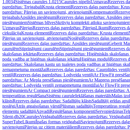
1.0034
Sistēmas caurules 1.0215
Caurules nipelis
Uzmavas
Rezerves da
paredzētas: Trejgabali
Krusta elementi
Rezerves daļas paredzētas: Krus
paredzētas: Pārejas un savienojumi, atvienojami
Kompensatori
Rezerve
trejgabals
Apsildes pieslēgumi
Rezerves daļas paredzētas: Apsildes pie
pieslēgumiem
Sistēmas blīves
Skrūvju komplekti atloku savienojumie
Uzmavas
Pārejas
Rezerves daļas paredzētas: Pārejas
Līkumi
Rezerves da
cirkulācija
Krusta elementi
Rezerves daļas paredzētas: Krusta elementi
Pārejas un savienojumi, atvienojami
Noslēgi
Rezerves daļas paredzētas
pieslēgumi
Rezerves daļas paredzētas: Apsildes pieslēgumi
Geberit Map
caurulēm
Stiprinājumi caurulēm
Stiprinājumi pieslēgumiem
Rezerves da
skalošanas iekārtas
Rezerves daļas paredzētas: Higiēniskās skalošanas 
poda vadība ar higiēnas skalošanas iekārtu
Higiēnas moduļi
Rezerves d
paredzētas: Skalošanas kastu un tualetes poda vadības ar higiēnas ska
zemapmetuma montāžai
Rezerves daļas paredzētas: Caurplūdes vent
ventiļi
Rezerves daļas paredzētas: Lodveida ventiļi
Ar FlowFit presēša
paredzētas: Ar Mepla presēšanas pieslēgumiem
Ar Mapress presēšana
paredzētas: Lodveida ventiļi zemapmetuma montāžai
Ar FlowFit pres
pieslēgumiem
Ar Compact pieslēgumiem
Rezerves daļas paredzētas: 
temperatūras regulēšana
Sistēmu caurule
Ieklāšanas materiāls
Malas izol
klāsts
Rezerves daļas paredzētas: Sadalītāju klāsts
Sadalītāji grīdas apsi
noslēgi
Ātrās atgaisošanas vārsti
Plūsmas sadalītājs
Temperatūras regulē
elementu sadalītāji
Apvadi
Regulēšanas komponenti
Servopiedziņas
Tel
Silent-db20
Caurules
Veidgabali
Rezerves daļas paredzētas: Veidgabali
SuperTube
Līkumi
Īpašas formas veidgabali
Savienojumi
Rezerves daļa
savienojumi
Pārejas uz citiem materiāliem
Rezerves daļas paredzētas: P