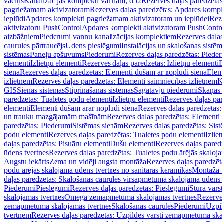
vāciņš
Kanalizācijas komplekti vannām, d52
Rezerves daļas paredzēta
pagriežamam aktivizatoram
Rezerves daļas paredzētas: Apdares komp
ieplūdi
Apdares komplekti pagriežamam aktivizatoram un ieplūdei
Rez
aktivizatoru PushControl
Apdares komplekti aktivizatoram PushContr
aizbāžņiem
Piederumi vannu kanalizācijas komplektiem
Rezerves daļa
caurules pārtraucējs
Ūdens pieslēgumi
Instalācijas un skalošanas sistē
sistēmas
Paneļu apšuvums
Piederumi
Rezerves daļas paredzētas: Piede
elementi
Izlietņu elementi
Rezerves daļas paredzētas: Izlietņu elementi
B
sienā
Rezerves daļas paredzētas: Elementi dušām ar noplūdi sienā
Elem
izlietnēm
Rezerves daļas paredzētas: Elementi saimniecības izlietnēm
K
GIS
Sienas sistēmas
Stiprināšanas sistēmas
Sagatavju piederumi
Skaņas 
paredzētas: Tualetes podu elementi
Izlietņu elementi
Rezerves daļas par
elementi
Elementi dušām arar noplūdi sienā
Rezerves daļas paredzētas:
un trauku mazgājamām mašīnām
Rezerves daļas paredzētas: Element
paredzētas: Piederumi
Sistēmas sienām
Rezerves daļas paredzētas: Sis
podu elementi
Rezerves daļas paredzētas: Tualetes podu elementi
Izlie
daļas paredzētas: Pisuāru elementi
Dušu elementi
Rezerves daļas pared
ūdens tvertnes
Rezerves daļas paredzētas: Tualetes podu ārējās skaloj
Augstu iekārts
Zema un vidēji augsta montāža
Rezerves daļas paredzēt
podu ārējās skalojamā ūdens tvertnes no sanitārās keramikas
Montāža u
daļas paredzētas: Skalošanas caurules virsapmetuma skalojamā ūdens
Piederumi
Pieslēgumi
Rezerves daļas paredzētas: Pieslēgumi
Stūra vārst
skalojamās tvertnes
Omega zemapmetuma skalojamās tvertnes
Rezerve
zemapmetuma skalojamās tvertnes
Skalošanas caurules
Piederumi
Uzpil
tvertnēm
Rezerves daļas paredzētas: Uzpildes vārsti zemapmetuma sk