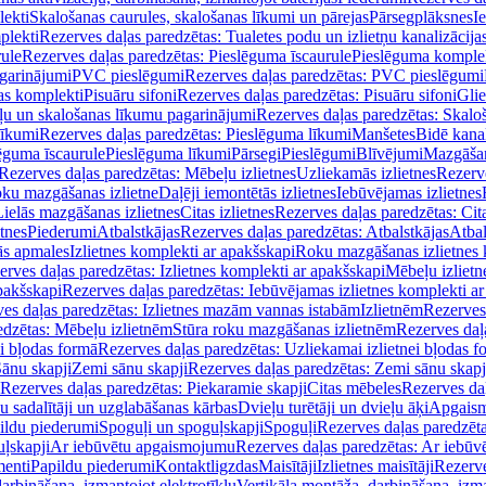
lekti
Skalošanas caurules, skalošanas līkumi un pārejas
Pārsegplāksnes
I
plekti
Rezerves daļas paredzētas: Tualetes podu un izlietņu kanalizācija
rule
Rezerves daļas paredzētas: Pieslēguma īscaurule
Pieslēguma komple
agarinājumi
PVC pieslēgumi
Rezerves daļas paredzētas: PVC pieslēgumi
jas komplekti
Pisuāru sifoni
Rezerves daļas paredzētas: Pisuāru sifoni
Glie
ļu un skalošanas līkumu pagarinājumi
Rezerves daļas paredzētas: Skalo
līkumi
Rezerves daļas paredzētas: Pieslēguma līkumi
Manšetes
Bidē kanal
ēguma īscaurule
Pieslēguma līkumi
Pārsegi
Pieslēgumi
Blīvējumi
Mazgāšan
Rezerves daļas paredzētas: Mēbeļu izlietnes
Uzliekamās izlietnes
Rezerve
oku mazgāšanas izlietne
Daļēji iemontētās izlietnes
Iebūvējamas izlietnes
Lielās mazgāšanas izlietnes
Citas izlietnes
Rezerves daļas paredzētas: Cita
etnes
Piederumi
Atbalstkājas
Rezerves daļas paredzētas: Atbalstkājas
Atbal
ās apmales
Izlietnes komplekti ar apakšskapi
Roku mazgāšanas izlietnes 
erves daļas paredzētas: Izlietnes komplekti ar apakšskapi
Mēbeļu izlietn
pakšskapi
Rezerves daļas paredzētas: Iebūvējamas izlietnes komplekti a
es daļas paredzētas: Izlietnes mazām vannas istabām
Izlietnēm
Rezerves 
edzētas: Mēbeļu izlietnēm
Stūra roku mazgāšanas izlietnēm
Rezerves daļ
ei bļodas formā
Rezerves daļas paredzētas: Uzliekamai izlietnei bļodas f
Sānu skapji
Zemi sānu skapji
Rezerves daļas paredzētas: Zemi sānu skapj
Rezerves daļas paredzētas: Piekaramie skapji
Citas mēbeles
Rezerves daļ
u sadalītāji un uzglabāšanas kārbas
Dvieļu turētāji un dvieļu āķi
Apgaism
ildu piederumi
Spoguļi un spoguļskapji
Spoguļi
Rezerves daļas paredzēta
uļskapji
Ar iebūvētu apgaismojumu
Rezerves daļas paredzētas: Ar iebū
enti
Papildu piederumi
Kontaktligzdas
Maisītāji
Izlietnes maisītāji
Rezerve
arbināšana, izmantojot elektrotīklu
Vertikāla montāža, darbināšana, izma