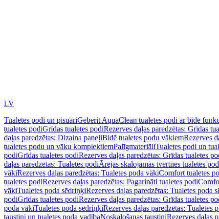
LV
Tualetes podi un pisuāri
Geberit AquaClean tualetes podi ar bidē funkc
tualetes podi
Grīdas tualetes podi
Rezerves daļas paredzētas: Grīdas tua
daļas paredzētas: Dizaina paneļi
Bidē tualetes podu vākiem
Rezerves da
tualetes podu un vāku komplektiem
Palīgmateriāli
Tualetes podi un tua
podi
Grīdas tualetes podi
Rezerves daļas paredzētas: Grīdas tualetes po
daļas paredzētas: Tualetes podi
Ārējās skalojamās tvertnes tualetes po
vāki
Rezerves daļas paredzētas: Tualetes poda vāki
Comfort tualetes p
tualetes podi
Rezerves daļas paredzētas: Pagarināti tualetes podi
Comfor
vāki
Tualetes poda sēdriņķi
Rezerves daļas paredzētas: Tualetes poda s
podi
Grīdas tualetes podi
Rezerves daļas paredzētas: Grīdas tualetes po
poda vāki
Tualetes poda sēdriņķi
Rezerves daļas paredzētas: Tualetes p
taustiņi un tualetes poda vadība
Noskalošanas taustiņi
Rezerves daļas p