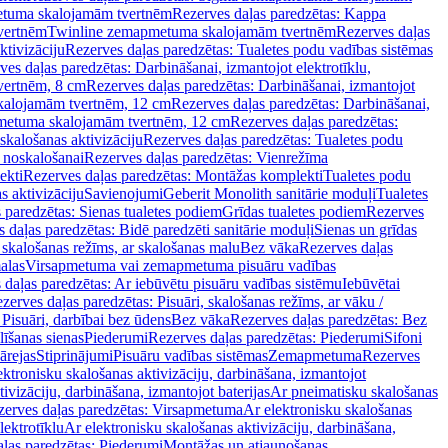
tuma skalojamām tvertnēm
Rezerves daļas paredzētas: Kappa
vertnēm
Twinline zemapmetuma skalojamām tvertnēm
Rezerves daļas
ktivizāciju
Rezerves daļas paredzētas: Tualetes podu vadības sistēmas
ves daļas paredzētas: Darbināšanai, izmantojot elektrotīklu,
vertnēm, 8 cm
Rezerves daļas paredzētas: Darbināšanai, izmantojot
skalojamām tvertnēm, 12 cm
Rezerves daļas paredzētas: Darbināšanai,
apmetuma skalojamām tvertnēm, 12 cm
Rezerves daļas paredzētas:
skalošanas aktivizāciju
Rezerves daļas paredzētas: Tualetes podu
 noskalošanai
Rezerves daļas paredzētas: Vienrežīma
ekti
Rezerves daļas paredzētas: Montāžas komplekti
Tualetes podu
s aktivizāciju
Savienojumi
Geberit Monolith sanitārie moduļi
Tualetes
 paredzētas: Sienas tualetes podiem
Grīdas tualetes podiem
Rezerves
 daļas paredzētas: Bidē paredzēti sanitārie moduļi
Sienas un grīdas
, skalošanas režīms, ar skalošanas malu
Bez vāka
Rezerves daļas
alas
Virsapmetuma vai zemapmetuma pisuāru vadības
 daļas paredzētas: Ar iebūvētu pisuāru vadības sistēmu
Iebūvētai
zerves daļas paredzētas: Pisuāri, skalošanas režīms, ar vāku /
 Pisuāri, darbībai bez ūdens
Bez vāka
Rezerves daļas paredzētas: Bez
līšanas sienas
Piederumi
Rezerves daļas paredzētas: Piederumi
Sifoni
ārejas
Stiprinājumi
Pisuāru vadības sistēmas
Zemapmetuma
Rezerves
ektronisku skalošanas aktivizāciju, darbināšana, izmantojot
ivizāciju, darbināšana, izmantojot baterijas
Ar pneimatisku skalošanas
zerves daļas paredzētas: Virsapmetuma
Ar elektronisku skalošanas
lektrotīklu
Ar elektronisku skalošanas aktivizāciju, darbināšana,
ļas paredzētas: Piederumi
Montāžas un atjaunošanas