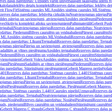
ves daļas paredzētas: Uzpildes vārsti universālajām skalojamā ūdens t
skalošana
Iekšējo detaļu komplekti
Rezerves daļas paredzētas: Iekšējo de
rit FlowFit
Sistēmu caurules ML
Apsildes sistēmu caurules ML
Sistēmu 
zerves daļas paredzētas: Iebūvēta cirkulācija
Neatvienojamas pārejas
Pār
ldes pārejas un savienojumi, atvienojami
Apsildes pieslēgumi
Piederum
īves
Skrūvju komplekti atloku savienojumiem
Palīgmateriāli
Geberit Push
rejgabali
Neatvienojamas pārejas
Rezerves daļas paredzētas: Neatvienoj
edzētas: Piederumi
Blīves caurulēm un veidgabaliem
Pārsegi caurulēm
St
s ML
Apsildes sistēmu caurules ML
Veidgabali
Rezerves daļas paredzētas
 daļas paredzētas: Līkumi
Trejgabali
Rezerves daļas paredzētas: Trejgab
nojamas pārejas
Pārejas un savienojumi, atvienojami
Rezerves daļas pare
adalītājs ar vītnes pieslēgumu
Apsildes trejgabals
Rezerves daļas paredzē
 Piederumi
Blīves caurulēm un veidgabaliem
Pārsegi caurulēm
Stiprināju
savienojumiem
Geberit Volex
Apsildes sistēmu caurules SL
Veidgabali
Reze
ojami
Pieslēgumi
Sadalītājs ar vītnes pieslēgumu
Piederumi
Rezerves daļa
ļas paredzētas: Stiprinājumi pieslēgumiem
Geberit Mapress nerūsējošais
4401
Rezerves daļas paredzētas: Sistēmas caurules 1.4401
Sistēmas caur
ļas paredzētas: Līkumi
Trejgabali
Rezerves daļas paredzētas: Trejgabali
nojamas pārejas
Pārejas un savienojumi, atvienojami
Rezerves daļas pare
slēgi
Pieslēgumi
Rezerves daļas paredzētas: Pieslēgumi
Geberit Mapress 
edzētas: Sistēmas caurules 1.4401
Caurules nipelis
Uzmavas
Rezerves da
aļas paredzētas: Trejgabali
Neatvienojamas pārejas
Rezerves daļas pared
ojami
Noslēgi
Rezerves daļas paredzētas: Noslēgi
Pieslēgumi
Rezerves da
auds, piederumi
Blīves caurulēm un veidgabaliem
Stiprinājumi caurulēm
m
Geberit Mapress C tērauds
Geberit Mapress C tērauds
Rezerves daļas p