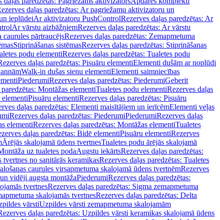
 daļas paredzētas: Pagriežams aktivizators
Apdares komplekti
ezerves daļas paredzētas: Ar pagriežamu aktivizatoru un
un ieplūdei
Ar aktivizatoru PushControl
Rezerves daļas paredzētas: Ar
trol
Ar vārstu aizbāžņiem
Rezerves daļas paredzētas: Ar vārstu
aurules pārtraucējs
Rezerves daļas paredzētas: Zemapmetuma
tēmas
Stiprināšanas sistēmas
Rezerves daļas paredzētas: Stiprināšanas
aletes podu elementi
Rezerves daļas paredzētas: Tualetes podu
Rezerves daļas paredzētas: Pisuāru elementi
Elementi dušām ar noplūdi
 vannām
Walk-in dušas sienu elementi
Elementi saimniecības
ementi
Piederumi
Rezerves daļas paredzētas: Piederumi
Geberit
 paredzētas: Montāžas elementi
Tualetes podu elementi
Rezerves daļas
 elementi
Pisuāru elementi
Rezerves daļas paredzētas: Pisuāru
rves daļas paredzētas: Elementi maisītājiem un ierīcēm
Elementi veļas
umi
Rezerves daļas paredzētas: Piederumi
Piederumi
Rezerves daļas
s elementi
Rezerves daļas paredzētas: Montāžas elementi
Tualetes
zerves daļas paredzētas: Bidē elementi
Pisuāru elementi
Rezerves
m
Ārējās skalojamā ūdens tvertnes
Tualetes podu ārējās skalojamā
Montāža uz tualetes poda
Augstu iekārts
Rezerves daļas paredzētas:
 tvertnes no sanitārās keramikas
Rezerves daļas paredzētas: Tualetes
alošanas caurules virsapmetuma skalojamā ūdens tvertnēm
Rezerves
un vidēji augsta montāža
Piederumi
Rezerves daļas paredzētas:
jamās tvertnes
Rezerves daļas paredzētas: Sigma zemapmetuma
mapmetuma skalojamās tvertnes
Rezerves daļas paredzētas: Delta
pildes vārsti
Uzpildes vārsti zemapmetuma skalojamām
Rezerves daļas paredzētas: Uzpildes vārsti keramikas skalojamā ūdens