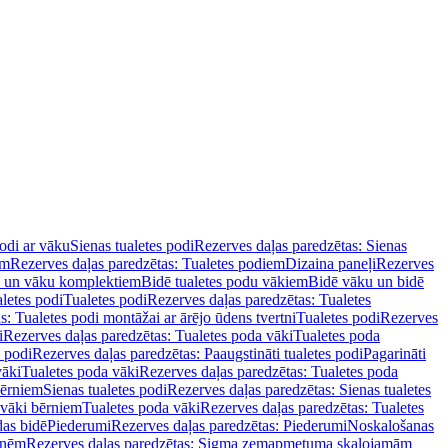
podi ar vāku
Sienas tualetes podi
Rezerves daļas paredzētas: Sienas
em
Rezerves daļas paredzētas: Tualetes podiem
Dizaina paneļi
Rezerves
u un vāku komplektiem
Bidē tualetes podu vākiem
Bidē vāku un bidē
aletes podi
Tualetes podi
Rezerves daļas paredzētas: Tualetes
s: Tualetes podi montāžai ar ārējo ūdens tvertni
Tualetes podi
Rezerves
i
Rezerves daļas paredzētas: Tualetes poda vāki
Tualetes poda
s podi
Rezerves daļas paredzētas: Paaugstināti tualetes podi
Pagarināti
vāki
Tualetes poda vāki
Rezerves daļas paredzētas: Tualetes poda
bērniem
Sienas tualetes podi
Rezerves daļas paredzētas: Sienas tualetes
 vāki bērniem
Tualetes poda vāki
Rezerves daļas paredzētas: Tualetes
das bidē
Piederumi
Rezerves daļas paredzētas: Piederumi
Noskalošanas
tnēm
Rezerves daļas paredzētas: Sigma zemapmetuma skalojamām