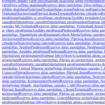
tvertnēm
Uzpildes vārsti universālajām skalojamā ūdens tvertnēm
Rezer
vārsti
Divu režīmu skalošana
Rezerves daļas paredzētas: Divu režīmu 
režīmu skalošana
Piederumi
Noskalošanas pogas
Padeves sistēmas
Gebe
Veidgabali
Savienojumi
Pārejas
Līkumi
Trejgabali
Iebūvēta cirkulācija
Re
pieslēgumu
Sadalītājs ar presēšanas pieslēgumu
Apsildes trejgabals
Apsi
caurulēm
Stiprinājumi caurulēm
Stiprinājumi pieslēgumiem
Sistēmas bl
caurules ML
Veidgabali
Rezerves daļas paredzētas: Veidgabali
Līkumi
T
ar vītnes pieslēgumu
Apsildes pieslēgumi
Piederumi
Rezerves daļas par
paredzētas: Stiprinājumi pieslēgumiem
Geberit Mepla
Sistēmu caurule
Savienojumi
Pārejas
Rezerves daļas paredzētas: Pārejas
Līkumi
Rezerves
cirkulācija
Neatvienojamas pārejas
Rezerves daļas paredzētas: Neatvie
paredzētas: Noslēgi
Pieslēgumi
Rezerves daļas paredzētas: Pieslēgumi
S
paredzētas: Apsildes pieslēgumi
Piederumi
Rezerves daļas paredzētas:
Stiprinājumi pieslēgumiem
Sistēmas blīves
Skrūvju komplekti atloku 
atvienojami
Rezerves daļas paredzētas: Pārejas un savienojumi, atvien
caurulēm
Stiprinājumi caurulēm
Stiprinājumi pieslēgumiem
Rezerves da
paredzētas: Geberit Mapress nerūsējošais tērauds
Sistēmas caurules 1.
Uzmavas
Pārejas
Rezerves daļas paredzētas: Pārejas
Līkumi
Rezerves da
cirkulācija
Neatvienojamas pārejas
Rezerves daļas paredzētas: Neatvie
daļas paredzētas: Kompensatori
Noslēgi
Rezerves daļas paredzētas: No
nerūsējošais tērauds, gāze
Sistēmas caurules 1.4401
Rezerves daļas par
Pārejas
Līkumi
Rezerves daļas paredzētas: Līkumi
Trejgabali
Rezerves d
atvienojami
Rezerves daļas paredzētas: Pārejas un savienojumi, atvien
piederumi
Rezerves daļas paredzētas: GeberitMapress nerūsējošais tēr
pieslēgumiem
Sistēmas blīves
Skrūvju komplekti atloku savienojumie