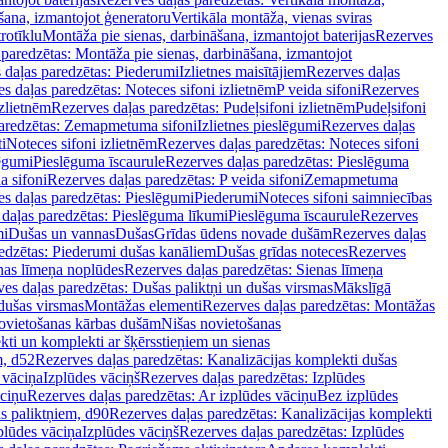
šana, izmantojot ģeneratoru
Vertikāla montāža, vienas sviras
rotīklu
Montāža pie sienas, darbināšana, izmantojot baterijas
Rezerves
paredzētas: Montāža pie sienas, darbināšana, izmantojot
 daļas paredzētas: Piederumi
Izlietnes maisītājiem
Rezerves daļas
s daļas paredzētas: Noteces sifoni izlietnēm
P veida sifoni
Rezerves
izlietnēm
Rezerves daļas paredzētas: Pudeļsifoni izlietnēm
Pudeļsifoni
paredzētas: Zemapmetuma sifoni
Izlietnes pieslēgumi
Rezerves daļas
i
Noteces sifoni izlietnēm
Rezerves daļas paredzētas: Noteces sifoni
lēgumi
Pieslēguma īscaurule
Rezerves daļas paredzētas: Pieslēguma
a sifoni
Rezerves daļas paredzētas: P veida sifoni
Zemapmetuma
s daļas paredzētas: Pieslēgumi
Piederumi
Noteces sifoni saimniecības
daļas paredzētas: Pieslēguma līkumi
Pieslēguma īscaurule
Rezerves
mi
Dušas un vannas
Dušas
Grīdas ūdens novade dušām
Rezerves daļas
edzētas: Piederumi dušas kanāliem
Dušas grīdas noteces
Rezerves
nas līmeņa noplūdes
Rezerves daļas paredzētas: Sienas līmeņa
es daļas paredzētas: Dušas paliktņi un dušas virsmas
Mākslīgā
dušas virsmas
Montāžas elementi
Rezerves daļas paredzētas: Montāžas
ovietošanas kārbas dušām
Nišas novietošanas
ti un komplekti ar šķērsstieņiem un sienas
m, d52
Rezerves daļas paredzētas: Kanalizācijas komplekti dušas
 vāciņa
Izplūdes vāciņš
Rezerves daļas paredzētas: Izplūdes
āciņu
Rezerves daļas paredzētas: Ar izplūdes vāciņu
Bez izplūdes
s paliktņiem, d90
Rezerves daļas paredzētas: Kanalizācijas komplekti
plūdes vāciņa
Izplūdes vāciņš
Rezerves daļas paredzētas: Izplūdes