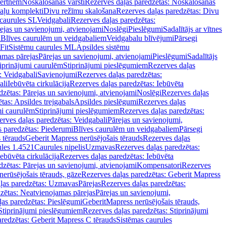
vertnēm
Noskalošanas vārsti
Rezerves daļas paredzētas: Noskalošanas
taļu komplekti
Divu režīmu skalošana
Rezerves daļas paredzētas: Divu
caurules SL
Veidgabali
Rezerves daļas paredzētas:
ejas un savienojumi, atvienojami
Noslēgi
Pieslēgumi
Sadalītājs ar vītnes
i
Blīves caurulēm un veidgabaliem
Veidgabalu blīvējumi
Pārsegi
Fit
Sistēmu caurules ML
Apsildes sistēmu
amas pārejas
Pārejas un savienojumi, atvienojami
Pieslēgumi
Sadalītājs
iprinājumi caurulēm
Stiprinājumi pieslēgumiem
Rezerves daļas
: Veidgabali
Savienojumi
Rezerves daļas paredzētas:
ali
Iebūvēta cirkulācija
Rezerves daļas paredzētas: Iebūvēta
dzētas: Pārejas un savienojumi, atvienojami
Noslēgi
Rezerves daļas
tas: Apsildes trejgabals
Apsildes pieslēgumi
Rezerves daļas
mi caurulēm
Stiprinājumi pieslēgumiem
Rezerves daļas paredzētas:
rves daļas paredzētas: Veidgabali
Pārejas un savienojumi,
s paredzētas: Piederumi
Blīves caurulēm un veidgabaliem
Pārsegi
 tērauds
Geberit Mapress nerūsējošais tērauds
Rezerves daļas
ules 1.4521
Caurules nipelis
Uzmavas
Rezerves daļas paredzētas:
Iebūvēta cirkulācija
Rezerves daļas paredzētas: Iebūvēta
dzētas: Pārejas un savienojumi, atvienojami
Kompensatori
Rezerves
nerūsējošais tērauds, gāze
Rezerves daļas paredzētas: Geberit Mapress
ļas paredzētas: Uzmavas
Pārejas
Rezerves daļas paredzētas:
zētas: Neatvienojamas pārejas
Pārejas un savienojumi,
ļas paredzētas: Pieslēgumi
GeberitMapress nerūsējošais tērauds,
Stiprinājumi pieslēgumiem
Rezerves daļas paredzētas: Stiprinājumi
aredzētas: Geberit Mapress C tērauds
Sistēmas caurules