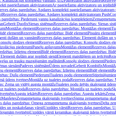
s: Kanalizācijas komplekti vannām, d52
Pagriežams aktivizators
Rezerves
lekti pagriežamam aktivizatoram
Ar pagriežamu aktivizatoru un ieplūdi
R
erves daļas paredzētas: Apdares komplekti pagriežamam aktivizatoram 
ol
Rezerves daļas paredzētas: Apdares komplekti aktivizatoram PushCon
s paredzētas: Piederumi vannu kanalizācijas komplektiem
Zemapmetuma c
mas
Geberit Duofix
Sienas sistēmas
Rezerves daļas paredzētas: Sienas sis
rumi
Montāžas elementi
Rezerves daļas paredzētas: Montāžas elementi
Tu
idē elementi
Rezerves daļas paredzētas: Bidē elementi
Pisuāru elementi
enti dušām un vannām
Rezerves daļas paredzētas: Elementi dušām un
onsoļu slodzes elementi
Rezerves daļas paredzētas: Konsoļu slodzes el
izolācijas piederumi
Paneļu apšuvums
Montāžas elementi
Rezerves daļas
edzētas: Izlietņu elementi
Bidē elementi
Rezerves daļas paredzētas: Bidē
 Elementi dušām arar noplūdi sienā
Elementi maisītājiem un ierīcēm
Reze
i veļas un trauku mazgājamām mašīnām
Konsoļu slodzes elementi
Pieder
tēmas sienām
Padeves sistēmām
Ūdens novadei
Geberit Kombifix
Montāža
tņu elementi
Rezerves daļas paredzētas: Izlietņu elementi
Bidē elementi
Re
zētas: Dušu elementi
Piederumi
Tualetes podu elementiem
Stiprinājumie
amā ūdens tvertnes
Montāža uz tualetes poda
Rezerves daļas paredzētas: 
as: Zema un vidēji augsta montāža
Tualetes podu ārējās skalojamā ūdens
z tualetes poda
Rezerves daļas paredzētas: Montāža uz tualetes poda
Sk
 tvertnēm
Augstu iekārts
Rezerves daļas paredzētas: Augstu iekārts
Zema 
i
Manšetes
Zemapmetuma skalojamās tvertnes
Sigma zemapmetuma skalo
s daļas paredzētas: Omega zemapmetuma skalojamās tvertnes
Delta ze
des un noskalošanas vārsti
Uzpildes vārsti
Rezerves daļas paredzētas: Uz
alojamām tvertnēm
Uzpildes vārsti keramikas skalojamā ūdens tvertnēm