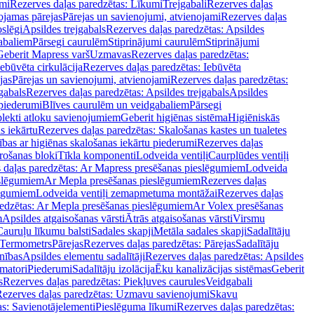
mi
Rezerves daļas paredzētas: Līkumi
Trejgabali
Rezerves daļas
ojamas pārejas
Pārejas un savienojumi, atvienojami
Rezerves daļas
slēgi
Apsildes trejgabals
Rezerves daļas paredzētas: Apsildes
abaliem
Pārsegi caurulēm
Stiprinājumi caurulēm
Stiprinājumi
Geberit Mapress varš
Uzmavas
Rezerves daļas paredzētas:
Iebūvēta cirkulācija
Rezerves daļas paredzētas: Iebūvēta
jas
Pārejas un savienojumi, atvienojami
Rezerves daļas paredzētas:
gabals
Rezerves daļas paredzētas: Apsildes trejgabals
Apsildes
 piederumi
Blīves caurulēm un veidgabaliem
Pārsegi
lekti atloku savienojumiem
Geberit higiēnas sistēma
Higiēniskās
s iekārtu
Rezerves daļas paredzētas: Skalošanas kastes un tualetes
ības ar higiēnas skalošanas iekārtu piederumi
Rezerves daļas
rošanas bloki
Tīkla komponenti
Lodveida ventiļi
Caurplūdes ventiļi
 daļas paredzētas: Ar Mapress presēšanas pieslēgumiem
Lodveida
eslēgumiem
Ar Mepla presēšanas pieslēgumiem
Rezerves daļas
lēgumiem
Lodveida ventiļi zemapmetuma montāžai
Rezerves daļas
redzētas: Ar Mepla presēšanas pieslēgumiem
Ar Volex presēšanas
m
Apsildes atgaisošanas vārsti
Ātrās atgaisošanas vārsti
Virsmu
Cauruļu līkumu balsti
Sadales skapji
Metāla sadales skapji
Sadalītāju
Termometrs
Pārejas
Rezerves daļas paredzētas: Pārejas
Sadalītāju
nības
Apsildes elementu sadalītāji
Rezerves daļas paredzētas: Apsildes
matori
Piederumi
Sadalītāju izolācija
Ēku kanalizācijas sistēmas
Geberit
s
Rezerves daļas paredzētas: Piekļuves caurules
Veidgabali
ezerves daļas paredzētas: Uzmavu savienojumi
Skavu
as: Savienotājelementi
Pieslēguma līkumi
Rezerves daļas paredzētas: