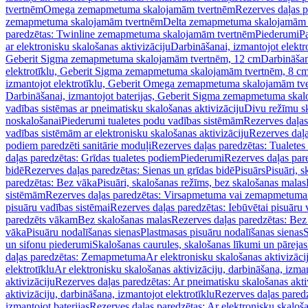
tvertnēm
Omega zemapmetuma skalojamām tvertnēm
Rezerves daļas 
zemapmetuma skalojamām tvertnēm
Delta zemapmetuma skalojamām 
paredzētas: Twinline zemapmetuma skalojamām tvertnēm
Piederumi
Pa
ar elektronisku skalošanas aktivizāciju
Darbināšanai, izmantojot elek
Geberit Sigma zemapmetuma skalojamām tvertnēm, 12 cm
Darbināšan
elektrotīklu, Geberit Sigma zemapmetuma skalojamām tvertnēm, 8 c
izmantojot elektrotīklu, Geberit Omega zemapmetuma skalojamām tv
Darbināšanai, izmantojot baterijas, Geberit Sigma zemapmetuma ska
vadības sistēmas ar pneimatisku skalošanas aktivizāciju
Divu režīmu s
noskalošanai
Piederumi tualetes podu vadības sistēmām
Rezerves daļas
vadības sistēmām ar elektronisku skalošanas aktivizāciju
Rezerves daļa
podiem paredzēti sanitārie moduļi
Rezerves daļas paredzētas: Tualetes
daļas paredzētas: Grīdas tualetes podiem
Piederumi
Rezerves daļas par
bidē
Rezerves daļas paredzētas: Sienas un grīdas bidē
Pisuārs
Pisuāri, 
paredzētas: Bez vāka
Pisuāri, skalošanas režīms, bez skalošanas malas
sistēmām
Rezerves daļas paredzētas: Virsapmetuma vai zemapmetuma 
pisuāru vadības sistēmai
Rezerves daļas paredzētas: Iebūvētai pisuāru 
paredzēts vākam
Bez skalošanas malas
Rezerves daļas paredzētas: Bez
vāka
Pisuāru nodalīšanas sienas
Plastmasas pisuāru nodalīšanas sienas
S
un sifonu piederumi
Skalošanas caurules, skalošanas līkumi un pārejas
daļas paredzētas: Zemapmetuma
Ar elektronisku skalošanas aktivizācij
elektrotīklu
Ar elektronisku skalošanas aktivizāciju, darbināšana, izman
aktivizāciju
Rezerves daļas paredzētas: Ar pneimatisku skalošanas akti
aktivizāciju, darbināšana, izmantojot elektrotīklu
Rezerves daļas paredz
izmantojot baterijas
Rezerves daļas paredzētas: Ar elektronisku skalošan