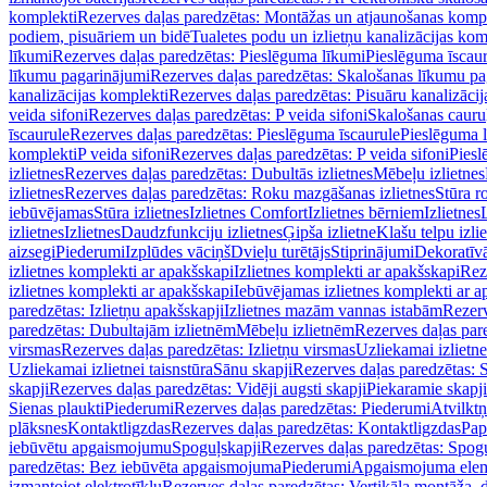
komplekti
Rezerves daļas paredzētas: Montāžas un atjaunošanas komp
podiem, pisuāriem un bidē
Tualetes podu un izlietņu kanalizācijas kom
līkumi
Rezerves daļas paredzētas: Pieslēguma līkumi
Pieslēguma īscau
līkumu pagarinājumi
Rezerves daļas paredzētas: Skalošanas līkumu p
kanalizācijas komplekti
Rezerves daļas paredzētas: Pisuāru kanalizāci
veida sifoni
Rezerves daļas paredzētas: P veida sifoni
Skalošanas cauru
īscaurule
Rezerves daļas paredzētas: Pieslēguma īscaurule
Pieslēguma 
komplekti
P veida sifoni
Rezerves daļas paredzētas: P veida sifoni
Piesl
izlietnes
Rezerves daļas paredzētas: Dubultās izlietnes
Mēbeļu izlietnes
izlietnes
Rezerves daļas paredzētas: Roku mazgāšanas izlietnes
Stūra r
iebūvējamas
Stūra izlietnes
Izlietnes Comfort
Izlietnes bērniem
Izlietnes
izlietnes
Izlietnes
Daudzfunkciju izlietnes
Ģipša izlietne
Klašu telpu izli
aizsegi
Piederumi
Izplūdes vāciņš
Dvieļu turētājs
Stiprinājumi
Dekoratīv
izlietnes komplekti ar apakšskapi
Izlietnes komplekti ar apakšskapi
Rez
izlietnes komplekti ar apakšskapi
Iebūvējamas izlietnes komplekti ar a
paredzētas: Izlietņu apakšskapji
Izlietnes mazām vannas istabām
Rezerv
paredzētas: Dubultajām izlietnēm
Mēbeļu izlietnēm
Rezerves daļas par
virsmas
Rezerves daļas paredzētas: Izlietņu virsmas
Uzliekamai izlietn
Uzliekamai izlietnei taisnstūra
Sānu skapji
Rezerves daļas paredzētas: 
skapji
Rezerves daļas paredzētas: Vidēji augsti skapji
Piekaramie skapji
Sienas plaukti
Piederumi
Rezerves daļas paredzētas: Piederumi
Atvilktņ
plāksnes
Kontaktligzdas
Rezerves daļas paredzētas: Kontaktligzdas
Pap
iebūvētu apgaismojumu
Spoguļskapji
Rezerves daļas paredzētas: Spog
paredzētas: Bez iebūvēta apgaismojuma
Piederumi
Apgaismojuma elem
izmantojot elektrotīklu
Rezerves daļas paredzētas: Vertikāla montāža, d