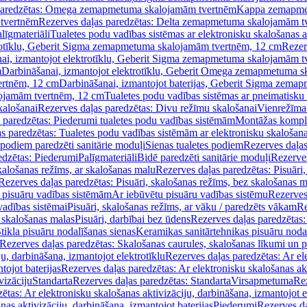
paredzētas: Omega zemapmetuma skalojamām tvertnēm
Kappa zemapme
tvertnēm
Rezerves daļas paredzētas: Delta zemapmetuma skalojamām t
līgmateriāli
Tualetes podu vadības sistēmas ar elektronisku skalošanas a
trotīklu, Geberit Sigma zemapmetuma skalojamām tvertnēm, 12 cm
Rezer
ai, izmantojot elektrotīklu, Geberit Sigma zemapmetuma skalojamām t
m
Darbināšanai, izmantojot elektrotīklu, Geberit Omega zemapmetuma 
ertnēm, 12 cm
Darbināšanai, izmantojot baterijas, Geberit Sigma zem
lojamām tvertnēm, 12 cm
Tualetes podu vadības sistēmas ar pneimatisku 
kalošanai
Rezerves daļas paredzētas: Divu režīmu skalošanai
Vienrežīma
 paredzētas: Piederumi tualetes podu vadības sistēmām
Montāžas kompl
s paredzētas: Tualetes podu vadības sistēmām ar elektronisku skalošana
 podiem paredzēti sanitārie moduļi
Sienas tualetes podiem
Rezerves daļas
edzētas: Piederumi
Palīgmateriāli
Bidē paredzēti sanitārie moduļi
Rezerves
skalošanas režīms, ar skalošanas malu
Rezerves daļas paredzētas: Pisuāri
Rezerves daļas paredzētas: Pisuāri, skalošanas režīms, bez skalošanas m
pisuāru vadības sistēmām
Ar iebūvētu pisuāru vadības sistēmu
Rezerves
vadības sistēmai
Pisuāri, skalošanas režīms, ar vāku / paredzēts vākam
Re
 skalošanas malas
Pisuāri, darbībai bez ūdens
Rezerves daļas paredzētas:
tikla pisuāru nodalīšanas sienas
Keramikas sanitārtehnikas pisuāru noda
Rezerves daļas paredzētas: Skalošanas caurules, skalošanas līkumi un p
u, darbināšana, izmantojot elektrotīklu
Rezerves daļas paredzētas: Ar el
tojot baterijas
Rezerves daļas paredzētas: Ar elektronisku skalošanas akt
vizāciju
Standarta
Rezerves daļas paredzētas: Standarta
Virsapmetuma
Re
ētas: Ar elektronisku skalošanas aktivizāciju, darbināšana, izmantojot e
as aktivizāciju, darbināšana, izmantojot baterijas
Piederumi
Rezerves da