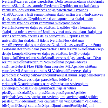
tvertnes
Rezerves daļas paredzētas: Delta zemapmetuma skalojamās
tvertnes
Skalošanas caurules
Piederumi
Uzpildes un noskalošanas
vārsti
Uzpildes vārsti
Rezerves daļas paredzētas: Uzpildes
vārsti
Uzpildes vārsti zemapmetuma skalojamām tvertnēm
Rezerves
daļas paredzētas: Uzpildes vārsti zemapmetuma skalojamām
tvertnēm
Uzpildes vārsti keramikas skalojamā ūdens
tvertnēm
Rezerves daļas paredzētas: Uzpildes vārsti keramikas
skalojamā ūdens tvertnēm
Uzpildes vārsti universālajām skalojamā
ūdens tvertnēm
Rezerves daļas paredzētas: Uzpildes vārsti
universālajām skalojamā ūdens tvertnēm
Noskalošanas
vārsti
Rezerves daļas paredzētas: Noskalošanas vārsti
Divu režīmu
skalošana
Rezerves daļas paredzētas: Divu režīmu skalošana
Iekšējo
detaļu komplekti
Rezerves daļas paredzētas: Iekšējo detaļu
komplekti
Divu režīmu skalošana
Rezerves daļas paredzētas: Divu
režīmu skalošana
Piederumi
Noskalošanas pogas
Padeves
sistēmas
Geberit FlowFit
Sistēmu caurules ML
Apsildes sistēmu
caurules ML
Sistēmu caurules SL
Veidgabali
Rezerves daļas
paredzētas: Veidgabali
Savienojumi
Pārejas
Līkumi
Trejgabali
Iebūvēta
cirkulācija
Rezerves daļas paredzētas: Iebūvēta
cirkulācija
Neatvienojamas pārejas
Pārejas un savienojumi,
atvienojami
Noslēgi
Pieslēgumi
Sadalītājs ar vītnes
pieslēgumu
Sadalītājs ar presēšanas pieslēgumu
Apsildes
trejgabals
Apsildes pārejas un savienojumi, atvienojami
Apsildes
pieslēgumi
Piederumi
Blīves caurulēm un veidgabaliem
Veidgabalu
blīvējumi
Pārsegi caurulēm
Stiprinājumi caurulēm
Stiprinājumi