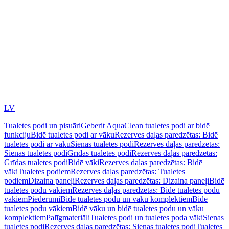
LV
Tualetes podi un pisuāri
Geberit AquaClean tualetes podi ar bidē
funkciju
Bidē tualetes podi ar vāku
Rezerves daļas paredzētas: Bidē
tualetes podi ar vāku
Sienas tualetes podi
Rezerves daļas paredzētas:
Sienas tualetes podi
Grīdas tualetes podi
Rezerves daļas paredzētas:
Grīdas tualetes podi
Bidē vāki
Rezerves daļas paredzētas: Bidē
vāki
Tualetes podiem
Rezerves daļas paredzētas: Tualetes
podiem
Dizaina paneļi
Rezerves daļas paredzētas: Dizaina paneļi
Bidē
tualetes podu vākiem
Rezerves daļas paredzētas: Bidē tualetes podu
vākiem
Piederumi
Bidē tualetes podu un vāku komplektiem
Bidē
tualetes podu vākiem
Bidē vāku un bidē tualetes podu un vāku
komplektiem
Palīgmateriāli
Tualetes podi un tualetes poda vāki
Sienas
tualetes podi
Rezerves daļas paredzētas: Sienas tualetes podi
Tualetes