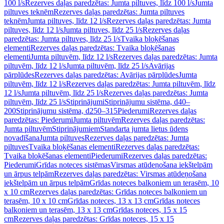
100 l/s
Rezerves daļas paredzētas: Jumta piltuves, līdz 100 l/s
Jumta
piltuves teknēm
Rezerves daļas paredzētas: Jumta piltuves
teknēm
Jumta piltuves, līdz 12 l/s
Rezerves daļas paredzētas: Jumta
piltuves, līdz 12 l/s
Jumta piltuves, līdz 25 l/s
Rezerves daļas
paredzētas: Jumta piltuves, līdz 25 l/s
Tvaika bloķēšanas
elementi
Rezerves daļas paredzētas: Tvaika bloķēšanas
elementi
Jumta piltuvēm, līdz 12 l/s
Rezerves daļas paredzētas: Jumta
piltuvēm, līdz 12 l/s
Jumta piltuvēm, līdz 25 l/s
Avārijas
pārplūdes
Rezerves daļas paredzētas: Avārijas pārplūdes
Jumta
piltuvēm, līdz 12 l/s
Rezerves daļas paredzētas: Jumta piltuvēm, līdz
12 l/s
Jumta piltuvēm, līdz 25 l/s
Rezerves daļas paredzētas: Jumta
piltuvēm, līdz 25 l/s
Stiprinājumi
Stiprinājumu sistēma, d40–
200
Stiprinājumu sistēma, d250–315
Piederumi
Rezerves daļas
paredzētas: Piederumi
Jumta piltuvēm
Rezerves daļas paredzētas:
Jumta piltuvēm
Stiprinājumiem
Standarta jumta lietus ūdens
novadīšana
Jumta piltuves
Rezerves daļas paredzētas: Jumta
piltuves
Tvaika bloķēšanas elementi
Rezerves daļas paredzētas:
Tvaika bloķēšanas elementi
Piederumi
Rezerves daļas paredzētas:
Piederumi
Grīdas noteces sistēmas
Virsmas atūdeņošana iekštelpām
un ārpus telpām
Rezerves daļas paredzētas: Virsmas atūdeņošana
iekštelpām un ārpus telpām
Grīdas noteces balkoniem un terasēm, 10
x 10 cm
Rezerves daļas paredzētas: Grīdas noteces balkoniem un
terasēm, 10 x 10 cm
Grīdas noteces, 13 x 13 cm
Grīdas noteces
balkoniem un terasēm, 13 x 13 cm
Grīdas noteces, 15 x 15
cm
Rezerves daļas paredzētas: Grīdas noteces, 15 x 15