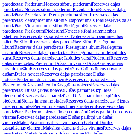
paredzētas: Piederumi
Noteces sifonu piederumi
Rezerves daļas
paredzētas: Noteces sifonu piederumi
P veida sifoni
Rezerves daļas
paredzētas: P veida sifoni
Zemapmetuma sifoni
Rezerves daļas
paredzētas: Zemapmetuma sifoni
Virsapmetuma sifoni
Rezerves daļas
paredzētas: Virsapmetuma sifoni
Pieslēgumi
Rezerves daļas
paredzētas: Pieslēgumi
Piederumi
Noteces sifoni saimniecības
izlietnēm
Rezerves daļas paredzētas: Noteces sifoni saimniecības
izlietnēm
Sifoni
Rezerves daļas paredzētas: Sifoni
Pieslēguma
līkumi
Rezerves daļas paredzētas: Pieslēguma līkumi
Pieslēguma
īscaurule
Rezerves daļas paredzētas: Pieslēguma īscaurule
Izplūdes
vārsti
Rezerves daļas paredzētas: Izplūdes vārsti
Piederumi
Rezerves
daļas paredzētas: Piederumi
Dušas un vannas
Dušas
Grīdas ūdens
novade dušām
Rezerves daļas paredzētas: Grīdas ūdens novade
dušām
Dušas noteces
Rezerves daļas paredzētas: Dušas
noteces
Piederumi dušas kanāliem
Rezerves daļas paredzētas:
Piederumi dušas kanāliem
Dušas grīdas noteces
Rezerves daļas
paredzētas: Dušas grīdas noteces
Dušas pamatnes izplūdes
piederumi
Rezerves daļas paredzētas: Dušas pamatnes izplūdes
piederumi
Sienas līmeņa noplūdes
Rezerves daļas paredzētas: Sienas
līmeņa noplūdes
Piederumi sienas līmeņa notecēm
Rezerves daļas
paredzētas: Piederumi sienas līmeņa notecēm
Dušas paliktņi un dušas
virsmas
Rezerves daļas paredzētas: Dušas paliktņi un dušas
virsmas
Mākslīgā akmens dušas virsmas un Geberit Duofix
uzstādīšanas elementi
Mākslīgā akmens dušas virsmas
Rezerves daļas
paredzētas: Mākslīgā akmens dušas virsmas
Montāžas