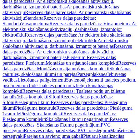
daļas paredzētas: Ar elektronisku skalošanas aktivizāciju,
darbināšana, izmantojot baterijas
Ar pneimatisku skalošanas
aktivizāciju
Rezerves daļas paredzētas: Ar pneimatisku skalošanas
aktivizāciju
Standarta
Rezerves daļas paredzētas:
Standarta
Virsapmetuma
Rezerves daļas paredzētas: Virsapmetuma
Ar
elektronisku skalošanas aktivizāciju, darbināšana, izmantojot
elektrotīklu
Rezerves daļas paredzētas: Ar elektronisku skalošanas
aktivizāciju, darbināšana, izmantojot elektrotīklu
Ar elektronisku
skalošanas aktivizāciju, darbināšana, izmantojot baterijas
Rezerves
daļas paredzētas: Ar elektronisku skalošanas aktivizāciju,
darbināšana, izmantojot baterijas
Piederumi
Rezerves daļas
paredzētas: Piederumi
Montāžas un atjaunošanas komplekti
Rezerves
daļas paredzētas: Montāžas un atjaunošanas komplekti
Skalošanas
caurules, skalošanas līkumi un pārejas
Pārsegplāksnes
Iebūvētas
vadības
Lietošanas palīgelementi
Savienotājelementi tualetes podiem,
pisuāriem un bidē
Tualetes podu un izlietņu kanalizācijas
komplekti
Rezerves daļas paredzētas: Tualetes podu un izlietņu
kanalizācijas komplekti
Sifoni
Rezerves daļas paredzētas:
Sifoni
Pieslēguma līkumi
Rezerves daļas paredzētas: Pieslēguma
līkumi
Pieslēguma īscaurule
Rezerves daļas paredzētas: Pieslēguma
īscaurule
Pieslēguma komplekti
Rezerves daļas paredzētas:
Pieslēguma komplekti
Skalošanas līkumu pagarinājumi
Rezerves
daļas paredzētas: Skalošanas līkumu pagarinājumi
PVC
pieslēgumi
Rezerves daļas paredzētas: PVC pieslēgumi
Manšetes un
pārsegvāki
Pārejas un savienojuma gabali
Pisuāru kanalizācijas