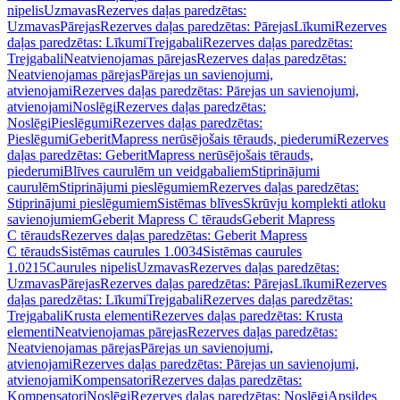
nipelis
Uzmavas
Rezerves daļas paredzētas:
Uzmavas
Pārejas
Rezerves daļas paredzētas: Pārejas
Līkumi
Rezerves
daļas paredzētas: Līkumi
Trejgabali
Rezerves daļas paredzētas:
Trejgabali
Neatvienojamas pārejas
Rezerves daļas paredzētas:
Neatvienojamas pārejas
Pārejas un savienojumi,
atvienojami
Rezerves daļas paredzētas: Pārejas un savienojumi,
atvienojami
Noslēgi
Rezerves daļas paredzētas:
Noslēgi
Pieslēgumi
Rezerves daļas paredzētas:
Pieslēgumi
GeberitMapress nerūsējošais tērauds, piederumi
Rezerves
daļas paredzētas: GeberitMapress nerūsējošais tērauds,
piederumi
Blīves caurulēm un veidgabaliem
Stiprinājumi
caurulēm
Stiprinājumi pieslēgumiem
Rezerves daļas paredzētas:
Stiprinājumi pieslēgumiem
Sistēmas blīves
Skrūvju komplekti atloku
savienojumiem
Geberit Mapress C tērauds
Geberit Mapress
C tērauds
Rezerves daļas paredzētas: Geberit Mapress
C tērauds
Sistēmas caurules 1.0034
Sistēmas caurules
1.0215
Caurules nipelis
Uzmavas
Rezerves daļas paredzētas:
Uzmavas
Pārejas
Rezerves daļas paredzētas: Pārejas
Līkumi
Rezerves
daļas paredzētas: Līkumi
Trejgabali
Rezerves daļas paredzētas:
Trejgabali
Krusta elementi
Rezerves daļas paredzētas: Krusta
elementi
Neatvienojamas pārejas
Rezerves daļas paredzētas:
Neatvienojamas pārejas
Pārejas un savienojumi,
atvienojami
Rezerves daļas paredzētas: Pārejas un savienojumi,
atvienojami
Kompensatori
Rezerves daļas paredzētas:
Kompensatori
Noslēgi
Rezerves daļas paredzētas: Noslēgi
Apsildes