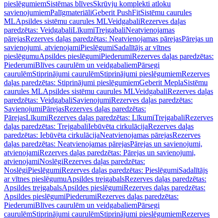
pieslēgumiem
Sistēmas blīves
Skrūvju komplekti atloku
savienojumiem
Palīgmateriāli
Geberit PushFit
Sistēmu caurules
ML
Apsildes sistēmu caurules ML
Veidgabali
Rezerves daļas
paredzētas: Veidgabali
Līkumi
Trejgabali
Neatvienojamas
pārejas
Rezerves daļas paredzētas: Neatvienojamas pārejas
Pārejas un
savienojumi, atvienojami
Pieslēgumi
Sadalītājs ar vītnes
pieslēgumu
Apsildes pieslēgumi
Piederumi
Rezerves daļas paredzētas:
Piederumi
Blīves caurulēm un veidgabaliem
Pārsegi
caurulēm
Stiprinājumi caurulēm
Stiprinājumi pieslēgumiem
Rezerves
daļas paredzētas: Stiprinājumi pieslēgumiem
Geberit Mepla
Sistēmu
caurules ML
Apsildes sistēmu caurules ML
Veidgabali
Rezerves daļas
paredzētas: Veidgabali
Savienojumi
Rezerves daļas paredzētas:
Savienojumi
Pārejas
Rezerves daļas paredzētas:
Pārejas
Līkumi
Rezerves daļas paredzētas: Līkumi
Trejgabali
Rezerves
daļas paredzētas: Trejgabali
Iebūvēta cirkulācija
Rezerves daļas
paredzētas: Iebūvēta cirkulācija
Neatvienojamas pārejas
Rezerves
daļas paredzētas: Neatvienojamas pārejas
Pārejas un savienojumi,
atvienojami
Rezerves daļas paredzētas: Pārejas un savienojumi,
atvienojami
Noslēgi
Rezerves daļas paredzētas:
Noslēgi
Pieslēgumi
Rezerves daļas paredzētas: Pieslēgumi
Sadalītājs
ar vītnes pieslēgumu
Apsildes trejgabals
Rezerves daļas paredzētas:
Apsildes trejgabals
Apsildes pieslēgumi
Rezerves daļas paredzētas:
Apsildes pieslēgumi
Piederumi
Rezerves daļas paredzētas:
Piederumi
Blīves caurulēm un veidgabaliem
Pārsegi
caurulēm
Stiprinājumi caurulēm
Stiprinājumi pieslēgumiem
Rezerves