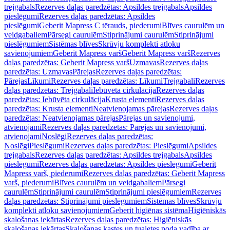
trejgabals
Rezerves daļas paredzētas: Apsildes trejgabals
Apsildes
pieslēgumi
Rezerves daļas paredzētas: Apsildes
pieslēgumi
Geberit Mapress C tērauds, piederumi
Blīves caurulēm un
veidgabaliem
Pārsegi caurulēm
Stiprinājumi caurulēm
Stiprinājumi
pieslēgumiem
Sistēmas blīves
Skrūvju komplekti atloku
savienojumiem
Geberit Mapress varš
Geberit Mapress varš
Rezerves
daļas paredzētas: Geberit Mapress varš
Uzmavas
Rezerves daļas
paredzētas: Uzmavas
Pārejas
Rezerves daļas paredzētas:
Pārejas
Līkumi
Rezerves daļas paredzētas: Līkumi
Trejgabali
Rezerves
daļas paredzētas: Trejgabali
Iebūvēta cirkulācija
Rezerves daļas
paredzētas: Iebūvēta cirkulācija
Krusta elementi
Rezerves daļas
paredzētas: Krusta elementi
Neatvienojamas pārejas
Rezerves daļas
paredzētas: Neatvienojamas pārejas
Pārejas un savienojumi,
atvienojami
Rezerves daļas paredzētas: Pārejas un savienojumi,
atvienojami
Noslēgi
Rezerves daļas paredzētas:
Noslēgi
Pieslēgumi
Rezerves daļas paredzētas: Pieslēgumi
Apsildes
trejgabals
Rezerves daļas paredzētas: Apsildes trejgabals
Apsildes
pieslēgumi
Rezerves daļas paredzētas: Apsildes pieslēgumi
Geberit
Mapress varš, piederumi
Rezerves daļas paredzētas: Geberit Mapress
varš, piederumi
Blīves caurulēm un veidgabaliem
Pārsegi
caurulēm
Stiprinājumi caurulēm
Stiprinājumi pieslēgumiem
Rezerves
daļas paredzētas: Stiprinājumi pieslēgumiem
Sistēmas blīves
Skrūvju
komplekti atloku savienojumiem
Geberit higiēnas sistēma
Higiēniskās
skalošanas iekārtas
Rezerves daļas paredzētas: Higiēniskās
skalošanas iekārtas
Skalošanas kastes un tualetes poda vadība ar