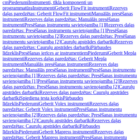
cm
Piederumi
Instrumenti, tīkla komponenti un
programmatūra
Instrumenti
Geberit FlowFit instrumenti
Rezerves
daļas paredzētas: Geberit FlowFit instrumenti
Manuālās presēšanas
instrumenti
Rezerves daļas paredzētas: Manuālās presēšanas
instrumenti
Presēšanas instrumentu savietojamība [1]
Rezerves daļas
paredzētas: Presēšanas instrumentu savietojamība [1]
Presēšanas
instrumentu savietojamība [2]
Rezerves daļas paredzētas: Presēšanas
instrumentu savietojamība [2]
Cauruļu apstrādes darbarīki
Rezerves
daļas paredzētas: Cauruļu apstrādes darbarīki
Pārbaudes
līdzeklis
Presēšanas ierīces ar instrumentiem
Piederumi
Geberit Mepla
instrumenti
Rezerves daļas paredzētas: Geberit Mepla
instrumenti
Manuālās presēšanas instrumenti
Rezerves daļas
paredzētas: Manuālās presēšanas instrumenti
Presēšanas instrumentu
savienojamība [1]
Rezerves daļas paredzētas: Presēšanas instrumentu
savienojamība [1]
Presēšanas instrumentu savienojamība [2]
Rezerves
daļas paredzētas: Presēšanas instrumentu savienojamība [2]
Cauruļu
apstrādes darbarīki
Rezerves daļas paredzētas: Cauruļu apstrādes
darbarīki
Spiediena testa korķis
Pārbaudes
līdzeklis
Piederumi
Geberit Volex instrumenti
Rezerves daļas
paredzētas: Geberit Volex instrumenti
Presēšanas instrumentu
savienojamība [2]
Rezerves daļas paredzētas: Presēšanas instrumentu
savienojamība [2]
Cauruļu apstrādes darbarīki
Rezerves daļas
paredzētas: Cauruļu apstrādes darbarīki
Pārbaudes
līdzeklis
Piederumi
Geberit Mapress instrumenti
Rezerves daļas
paredzētas: Geberit Mapress instrumenti
Presēšanas instrumentu