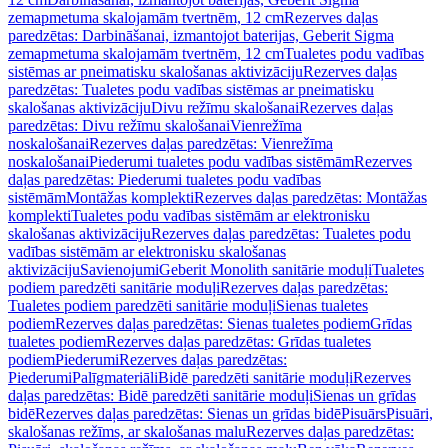
zemapmetuma skalojamām tvertnēm, 12 cm
Rezerves daļas
paredzētas: Darbināšanai, izmantojot baterijas, Geberit Sigma
zemapmetuma skalojamām tvertnēm, 12 cm
Tualetes podu vadības
sistēmas ar pneimatisku skalošanas aktivizāciju
Rezerves daļas
paredzētas: Tualetes podu vadības sistēmas ar pneimatisku
skalošanas aktivizāciju
Divu režīmu skalošanai
Rezerves daļas
paredzētas: Divu režīmu skalošanai
Vienrežīma
noskalošanai
Rezerves daļas paredzētas: Vienrežīma
noskalošanai
Piederumi tualetes podu vadības sistēmām
Rezerves
daļas paredzētas: Piederumi tualetes podu vadības
sistēmām
Montāžas komplekti
Rezerves daļas paredzētas: Montāžas
komplekti
Tualetes podu vadības sistēmām ar elektronisku
skalošanas aktivizāciju
Rezerves daļas paredzētas: Tualetes podu
vadības sistēmām ar elektronisku skalošanas
aktivizāciju
Savienojumi
Geberit Monolith sanitārie moduļi
Tualetes
podiem paredzēti sanitārie moduļi
Rezerves daļas paredzētas:
Tualetes podiem paredzēti sanitārie moduļi
Sienas tualetes
podiem
Rezerves daļas paredzētas: Sienas tualetes podiem
Grīdas
tualetes podiem
Rezerves daļas paredzētas: Grīdas tualetes
podiem
Piederumi
Rezerves daļas paredzētas:
Piederumi
Palīgmateriāli
Bidē paredzēti sanitārie moduļi
Rezerves
daļas paredzētas: Bidē paredzēti sanitārie moduļi
Sienas un grīdas
bidē
Rezerves daļas paredzētas: Sienas un grīdas bidē
Pisuārs
Pisuāri,
skalošanas režīms, ar skalošanas malu
Rezerves daļas paredzētas: