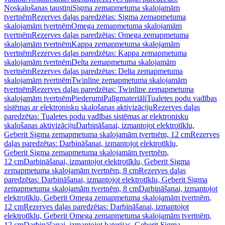
Noskalošanas taustiņi
Sigma zemapmetuma skalojamām
tvertnēm
Rezerves daļas paredzētas: Sigma zemapmetuma
skalojamām tvertnēm
Omega zemapmetuma skalojamām
tvertnēm
Rezerves daļas paredzētas: Omega zemapmetuma
skalojamām tvertnēm
Kappa zemapmetuma skalojamām
tvertnēm
Rezerves daļas paredzētas: Kappa zemapmetuma
skalojamām tvertnēm
Delta zemapmetuma skalojamām
tvertnēm
Rezerves daļas paredzētas: Delta zemapmetuma
skalojamām tvertnēm
Twinline zemapmetuma skalojamām
tvertnēm
Rezerves daļas paredzētas: Twinline zemapmetuma
skalojamām tvertnēm
Piederumi
Palīgmateriāli
Tualetes podu vadības
sistēmas ar elektronisku skalošanas aktivizāciju
Rezerves daļas
paredzētas: Tualetes podu vadības sistēmas ar elektronisku
skalošanas aktivizāciju
Darbināšanai, izmantojot elektrotīklu,
Geberit Sigma zemapmetuma skalojamām tvertnēm, 12 cm
Rezerves
daļas paredzētas: Darbināšanai, izmantojot elektrotīklu,
Geberit Sigma zemapmetuma skalojamām tvertnēm,
12 cm
Darbināšanai, izmantojot elektrotīklu, Geberit Sigma
zemapmetuma skalojamām tvertnēm, 8 cm
Rezerves daļas
paredzētas: Darbināšanai, izmantojot elektrotīklu, Geberit Sigma
zemapmetuma skalojamām tvertnēm, 8 cm
Darbināšanai, izmantojot
elektrotīklu, Geberit Omega zemapmetuma skalojamām tvertnēm,
12 cm
Rezerves daļas paredzētas: Darbināšanai, izmantojot
elektrotīklu, Geberit Omega zemapmetuma skalojamām tvertnēm,
12 cm
Darbināšanai, izmantojot baterijas, Geberit Sigma