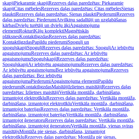
skapji
Piekaramie skapji
Rezerves daļas paredzētas: Piekaramie
skapji
Citas mēbeles
Rezerves daļas paredzētas: Citas mēbeles
Sienas
plaukti
Rezerves daļas paredzētas: Sienas plaukti
Piederumi
Rezerves
daļas paredzētas: Piederumi
Atvilktņu sadalītāji un uzglabāšanas
kārbas
Dvieļu turētāji un dvieļu āķi
Apgaismojuma
elementi
Rokturi
Kāju komplekti
Magnētiskās
plāksnes
Kontaktligzdas
Rezerves daļas paredzētas:
Kontaktligzdas
Papildu piederumi
Spoguļi un
spoguļskapji
Spoguļi
Rezerves daļas paredzētas: Spoguļi
Ar iebūvētu
apgaismojumu
Rezerves daļas paredzētas: Ar iebūvētu
apgaismojumu
Spoguļskapji
Rezerves daļas paredzētas:
Spoguļskapji
Ar iebūvētu apgaismojumu
Rezerves daļas paredzētas:
Ar iebūvētu apgaismojumu
Bez iebūvēta apgaismojuma
Rezerves
daļas paredzētas: Bez iebūvēta
apgaismojuma
Piederumi
Apgaismojuma elementi
Papildu
piederumi
Kontaktligzdas
Maisītāji
Izlietnes maisītāji
Rezerves daļas
paredzētas: Izlietnes maisītāji
Vertikāla montāža, darbināšana,
izmantojot elektrotīklu
Rezerves daļas paredzētas: Vertikāla montāža,
darbināšana, izmantojot elektrotīklu
Vertikāla montāža, darbināšana,
izmantojot baterijas
Rezerves daļas paredzētas: Vertikāla montāža,
darbināšana, izmantojot baterijas
Vertikāla montāža, darbināšana,
izmantojot ģeneratoru
Rezerves daļas paredzētas: Vertikāla montāža,
darbināšana, izmantojot ģeneratoru
Vertikāla montāža, vienas sviras
maisītājs
Montāža pie sienas, darbināšana, izmantojot
elektrotīklu
Rezerves daļas paredzētas: Montāža pie sienas,