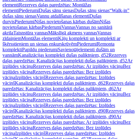
elementi
Rezerves daļas paredzētas: Montāžas
elementi
Piederumi
Dušas sānu sienas
Dušas sānu sienas
“Walk-in”
dušas sānu sienas
Vannu atdalīšanas elementi
Dušas
durvis
Piederumi
Nišas novietošanas kārbas dušām
Nišas
novietošanas kārbas
Piederumi
Vannas
Vannas no sanitārā
akrila
Taisnstūra vannas
Mākslīgā akmens vannas
Vannas
zīdaiņiem
Montāžas elementi
Kāju komplekti un komplekti ar
šķērsstieņiem un sienas enkurskrūvēm
Piederumi
Remonta
komplekti
Papildu piederumi
Savienotājelementi dušām un
vannām
Kanalizācijas komplekti dušas paliktņiem, d52
Rezerves
daļas paredzētas: Kanalizācijas komplekti dušas paliktņiem, d52
Ar
izplūdes vāciņu
Rezerves daļas paredzētas: Ar izplūdes vāciņu
Bez
izplūdes vāciņa
Rezerves daļas paredzētas: Bez izplūdes
vāciņa
Izplūdes vāciņš
Rezerves daļas paredzētas: Izplūdes
vāciņš
Kanalizācijas komplekti dušas paliktņiem, d62
Rezerves daļas
paredzētas: Kanalizācijas komplekti dušas paliktņiem, d62
Ar
izplūdes vāciņu
Rezerves daļas paredzētas: Ar izplūdes vāciņu
Bez
izplūdes vāciņa
Rezerves daļas paredzētas: Bez izplūdes
vāciņa
Izplūdes vāciņš
Rezerves daļas paredzētas: Izplūdes
vāciņš
Kanalizācijas komplekti dušas paliktņiem, d90
Rezerves daļas
paredzētas: Kanalizācijas komplekti dušas paliktņiem, d90
Ar
izplūdes vāciņu
Rezerves daļas paredzētas: Ar izplūdes vāciņu
Bez
izplūdes vāciņa
Rezerves daļas paredzētas: Bez izplūdes
vāciņa
Izplūdes vāciņš
Rezerves daļas paredzētas: Izplūdes
vāciņš
Kanalizācijas komplekti vannām, d52
Rezerves daļas