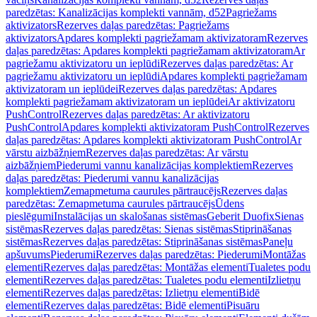
paredzētas: Kanalizācijas komplekti vannām, d52
Pagriežams
aktivizators
Rezerves daļas paredzētas: Pagriežams
aktivizators
Apdares komplekti pagriežamam aktivizatoram
Rezerves
daļas paredzētas: Apdares komplekti pagriežamam aktivizatoram
Ar
pagriežamu aktivizatoru un ieplūdi
Rezerves daļas paredzētas: Ar
pagriežamu aktivizatoru un ieplūdi
Apdares komplekti pagriežamam
aktivizatoram un ieplūdei
Rezerves daļas paredzētas: Apdares
komplekti pagriežamam aktivizatoram un ieplūdei
Ar aktivizatoru
PushControl
Rezerves daļas paredzētas: Ar aktivizatoru
PushControl
Apdares komplekti aktivizatoram PushControl
Rezerves
daļas paredzētas: Apdares komplekti aktivizatoram PushControl
Ar
vārstu aizbāžņiem
Rezerves daļas paredzētas: Ar vārstu
aizbāžņiem
Piederumi vannu kanalizācijas komplektiem
Rezerves
daļas paredzētas: Piederumi vannu kanalizācijas
komplektiem
Zemapmetuma caurules pārtraucējs
Rezerves daļas
paredzētas: Zemapmetuma caurules pārtraucējs
Ūdens
pieslēgumi
Instalācijas un skalošanas sistēmas
Geberit Duofix
Sienas
sistēmas
Rezerves daļas paredzētas: Sienas sistēmas
Stiprināšanas
sistēmas
Rezerves daļas paredzētas: Stiprināšanas sistēmas
Paneļu
apšuvums
Piederumi
Rezerves daļas paredzētas: Piederumi
Montāžas
elementi
Rezerves daļas paredzētas: Montāžas elementi
Tualetes podu
elementi
Rezerves daļas paredzētas: Tualetes podu elementi
Izlietņu
elementi
Rezerves daļas paredzētas: Izlietņu elementi
Bidē
elementi
Rezerves daļas paredzētas: Bidē elementi
Pisuāru