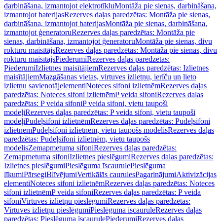
darbināšana, izmantojot elektrotīklu
Montāža pie sienas, darbināšana,
izmantojot baterijas
Rezerves daļas paredzētas: Montāža pie sienas,
darbināšana, izmantojot baterijas
Montāža pie sienas, darbināšana,
izmantojot ģeneratoru
Rezerves daļas paredzētas: Montāža pie
sienas, darbināšana, izmantojot ģeneratoru
Montāža pie sienas, divu
rokturu maisītājs
Rezerves daļas paredzētas: Montāža pie sienas, divu
rokturu maisītājs
Piederumi
Rezerves daļas paredzētas:
Piederumi
Izlietnes maisītājiem
Rezerves daļas paredzētas: Izlietnes
maisītājiem
Mazgāšanas vietas, virtuves izlietņu, ierīču un lieto
izlietņu savienotājelementi
Noteces sifoni izlietnēm
Rezerves daļas
paredzētas: Noteces sifoni izlietnēm
P veida sifoni
Rezerves daļas
paredzētas: P veida sifoni
P veida sifoni, vietu taupoši
modeļi
Rezerves daļas paredzētas: P veida sifoni, vietu taupoši
modeļi
Pudeļsifoni izlietnēm
Rezerves daļas paredzētas: Pudeļsifoni
izlietnēm
Pudeļsifoni izlietnēm, vietu taupošs modelis
Rezerves daļas
paredzētas: Pudeļsifoni izlietnēm, vietu taupošs
modelis
Zemapmetuma sifoni
Rezerves daļas paredzētas:
Zemapmetuma sifoni
Izlietnes pieslēgumi
Rezerves daļas paredzētas:
Izlietnes pieslēgumi
Pieslēguma īscaurule
Pieslēguma
līkumi
Pārsegi
Blīvējumi
Vertikālās caurules
Pagarinājumi
Aktivizācijas
elementi
Noteces sifoni izlietnēm
Rezerves daļas paredzētas: Noteces
sifoni izlietnēm
P veida sifoni
Rezerves daļas paredzētas: P veida
sifoni
Virtuves izlietņu pieslēgumi
Rezerves daļas paredzētas:
Virtuves izlietņu pieslēgumi
Pieslēguma īscaurule
Rezerves daļas
paredzētas: Pieslēguma īscaurule
Piederumi
Rezerves daļas