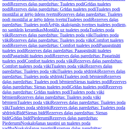
podi
Rezerves daļas paredzētas: Tualetes podi
Grīdas tualetes
podi
Rezerves daļas paredzētas: Grīdas tualetes podi
Tualetes podi
montāžai ar ārējo ūdens tvertni
Rezerves daļas paredzētas: Tualetes
podi montāžai ar ārējo ūdens tvertni
Tualetes podi
Rezerves daļas
paredzētas: Tualetes podi
Ārējās skalojamās tvertnes tualetes podiem,
no sanitārās keramikas
Montāža uz tualetes poda
Tualetes poda
vāki
Rezerves daļas paredzētas: Tualetes poda vāki
Tualetes poda
vāki
Rezerves daļas paredzētas: Tualetes poda vāki
Comfort tualetes
podi
Rezerves daļas paredzētas: Comfort tualetes podi
Paaugstināti
tualetes podi
Rezerves daļas paredzētas: Paaugstināti tualetes
podi
Pagarināti tualetes podi
Rezerves daļas paredzētas: Pagarināti
tualetes podi
Comfort tualetes poda vāki
Rezerves daļas paredzētas:
Comfort tualetes poda vāki
Tualetes poda vāki
Rezerves daļas
paredzētas: Tualetes poda vāki
Tualetes poda sēdriņķi
Rezerves daļas
paredzētas: Tualetes poda sēdriņķi
Tualetes podi bērniem
Rezerves
daļas paredzētas: Tualetes podi bērniem
Sienas tualetes podi
Rezerves
daļas paredzētas: Sienas tualetes podi
Grīdas tualetes podi
Rezerves
daļas paredzētas: Grīdas tualetes podi
Tualetes podu vāki
bērniem
Rezerves daļas paredzētas: Tualetes podu vāki
bērniem
Tualetes poda vāki
Rezerves daļas paredzētas: Tualetes poda
vāki
Tualetes poda sēdriņķi
Rezerves daļas paredzētas: Tualetes poda
sēdriņķi
Bidē
Sienas bidē
Rezerves daļas paredzētas: Sienas
bidē
Grīdas bidē
Piederumi
Rezerves daļas paredzētas:
Piederumi
Noskalošanas taustiņi un tualetes poda
vadība
Noskalošanas taustiņi
Rezerves daļas paredzētas: