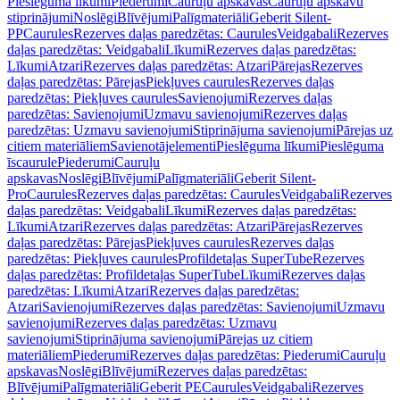
Pieslēguma līkumi
Piederumi
Cauruļu apskavas
Cauruļu apskavu
stiprinājumi
Noslēgi
Blīvējumi
Palīgmateriāli
Geberit Silent-
PP
Caurules
Rezerves daļas paredzētas: Caurules
Veidgabali
Rezerves
daļas paredzētas: Veidgabali
Līkumi
Rezerves daļas paredzētas:
Līkumi
Atzari
Rezerves daļas paredzētas: Atzari
Pārejas
Rezerves
daļas paredzētas: Pārejas
Piekļuves caurules
Rezerves daļas
paredzētas: Piekļuves caurules
Savienojumi
Rezerves daļas
paredzētas: Savienojumi
Uzmavu savienojumi
Rezerves daļas
paredzētas: Uzmavu savienojumi
Stiprinājuma savienojumi
Pārejas uz
citiem materiāliem
Savienotājelementi
Pieslēguma līkumi
Pieslēguma
īscaurule
Piederumi
Cauruļu
apskavas
Noslēgi
Blīvējumi
Palīgmateriāli
Geberit Silent-
Pro
Caurules
Rezerves daļas paredzētas: Caurules
Veidgabali
Rezerves
daļas paredzētas: Veidgabali
Līkumi
Rezerves daļas paredzētas:
Līkumi
Atzari
Rezerves daļas paredzētas: Atzari
Pārejas
Rezerves
daļas paredzētas: Pārejas
Piekļuves caurules
Rezerves daļas
paredzētas: Piekļuves caurules
Profildetaļas SuperTube
Rezerves
daļas paredzētas: Profildetaļas SuperTube
Līkumi
Rezerves daļas
paredzētas: Līkumi
Atzari
Rezerves daļas paredzētas:
Atzari
Savienojumi
Rezerves daļas paredzētas: Savienojumi
Uzmavu
savienojumi
Rezerves daļas paredzētas: Uzmavu
savienojumi
Stiprinājuma savienojumi
Pārejas uz citiem
materiāliem
Piederumi
Rezerves daļas paredzētas: Piederumi
Cauruļu
apskavas
Noslēgi
Blīvējumi
Rezerves daļas paredzētas:
Blīvējumi
Palīgmateriāli
Geberit PE
Caurules
Veidgabali
Rezerves