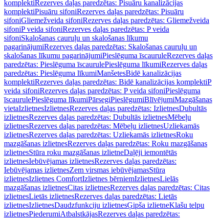
komplekti
Rezerves daļas paredzētas: Pisuāru kanalizācijas
komplekti
Pisuāru sifoni
Rezerves daļas paredzētas: Pisuāru
sifoni
Gliemežveida sifoni
Rezerves daļas paredzētas: Gliemežveida
sifoni
P veida sifoni
Rezerves daļas paredzētas: P veida
sifoni
Skalošanas cauruļu un skalošanas līkumu
pagarinājumi
Rezerves daļas paredzētas: Skalošanas cauruļu un
skalošanas līkumu pagarinājumi
Pieslēguma īscaurule
Rezerves daļas
paredzētas: Pieslēguma īscaurule
Pieslēguma līkumi
Rezerves daļas
paredzētas: Pieslēguma līkumi
Manšetes
Bidē kanalizācijas
komplekti
Rezerves daļas paredzētas: Bidē kanalizācijas komplekti
P
veida sifoni
Rezerves daļas paredzētas: P veida sifoni
Pieslēguma
īscaurule
Pieslēguma līkumi
Pārsegi
Pieslēgumi
Blīvējumi
Mazgāšanas
vieta
Izlietnes
Izlietnes
Rezerves daļas paredzētas: Izlietnes
Dubultās
izlietnes
Rezerves daļas paredzētas: Dubultās izlietnes
Mēbeļu
izlietnes
Rezerves daļas paredzētas: Mēbeļu izlietnes
Uzliekamās
izlietnes
Rezerves daļas paredzētas: Uzliekamās izlietnes
Roku
mazgāšanas izlietnes
Rezerves daļas paredzētas: Roku mazgāšanas
izlietnes
Stūra roku mazgāšanas izlietne
Daļēji iemontētās
izlietnes
Iebūvējamas izlietnes
Rezerves daļas paredzētas:
Iebūvējamas izlietnes
Zem virsmas iebūvējamas
Stūra
izlietnes
Izlietnes Comfort
Izlietnes bērniem
Izlietnes
Lielās
mazgāšanas izlietnes
Citas izlietnes
Rezerves daļas paredzētas: Citas
izlietnes
Lietās izlietnes
Rezerves daļas paredzētas: Lietās
izlietnes
Izlietnes
Daudzfunkciju izlietnes
Ģipša izlietne
Klašu telpu
izlietnes
Piederumi
Atbalstkājas
Rezerves daļas paredzētas: