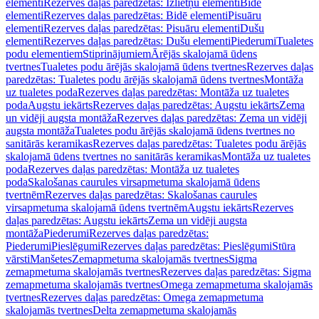
elementi
Rezerves daļas paredzētas: Izlietņu elementi
Bidē
elementi
Rezerves daļas paredzētas: Bidē elementi
Pisuāru
elementi
Rezerves daļas paredzētas: Pisuāru elementi
Dušu
elementi
Rezerves daļas paredzētas: Dušu elementi
Piederumi
Tualetes
podu elementiem
Stiprinājumiem
Ārējās skalojamā ūdens
tvertnes
Tualetes podu ārējās skalojamā ūdens tvertnes
Rezerves daļas
paredzētas: Tualetes podu ārējās skalojamā ūdens tvertnes
Montāža
uz tualetes poda
Rezerves daļas paredzētas: Montāža uz tualetes
poda
Augstu iekārts
Rezerves daļas paredzētas: Augstu iekārts
Zema
un vidēji augsta montāža
Rezerves daļas paredzētas: Zema un vidēji
augsta montāža
Tualetes podu ārējās skalojamā ūdens tvertnes no
sanitārās keramikas
Rezerves daļas paredzētas: Tualetes podu ārējās
skalojamā ūdens tvertnes no sanitārās keramikas
Montāža uz tualetes
poda
Rezerves daļas paredzētas: Montāža uz tualetes
poda
Skalošanas caurules virsapmetuma skalojamā ūdens
tvertnēm
Rezerves daļas paredzētas: Skalošanas caurules
virsapmetuma skalojamā ūdens tvertnēm
Augstu iekārts
Rezerves
daļas paredzētas: Augstu iekārts
Zema un vidēji augsta
montāža
Piederumi
Rezerves daļas paredzētas:
Piederumi
Pieslēgumi
Rezerves daļas paredzētas: Pieslēgumi
Stūra
vārsti
Manšetes
Zemapmetuma skalojamās tvertnes
Sigma
zemapmetuma skalojamās tvertnes
Rezerves daļas paredzētas: Sigma
zemapmetuma skalojamās tvertnes
Omega zemapmetuma skalojamās
tvertnes
Rezerves daļas paredzētas: Omega zemapmetuma
skalojamās tvertnes
Delta zemapmetuma skalojamās