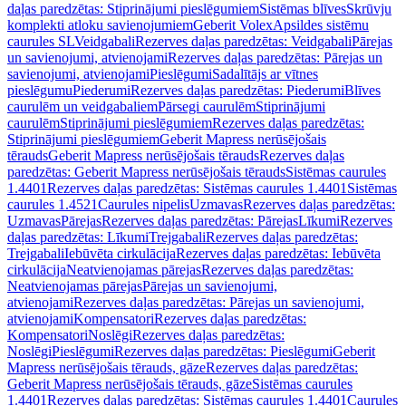
daļas paredzētas: Stiprinājumi pieslēgumiem
Sistēmas blīves
Skrūvju
komplekti atloku savienojumiem
Geberit Volex
Apsildes sistēmu
caurules SL
Veidgabali
Rezerves daļas paredzētas: Veidgabali
Pārejas
un savienojumi, atvienojami
Rezerves daļas paredzētas: Pārejas un
savienojumi, atvienojami
Pieslēgumi
Sadalītājs ar vītnes
pieslēgumu
Piederumi
Rezerves daļas paredzētas: Piederumi
Blīves
caurulēm un veidgabaliem
Pārsegi caurulēm
Stiprinājumi
caurulēm
Stiprinājumi pieslēgumiem
Rezerves daļas paredzētas:
Stiprinājumi pieslēgumiem
Geberit Mapress nerūsējošais
tērauds
Geberit Mapress nerūsējošais tērauds
Rezerves daļas
paredzētas: Geberit Mapress nerūsējošais tērauds
Sistēmas caurules
1.4401
Rezerves daļas paredzētas: Sistēmas caurules 1.4401
Sistēmas
caurules 1.4521
Caurules nipelis
Uzmavas
Rezerves daļas paredzētas:
Uzmavas
Pārejas
Rezerves daļas paredzētas: Pārejas
Līkumi
Rezerves
daļas paredzētas: Līkumi
Trejgabali
Rezerves daļas paredzētas:
Trejgabali
Iebūvēta cirkulācija
Rezerves daļas paredzētas: Iebūvēta
cirkulācija
Neatvienojamas pārejas
Rezerves daļas paredzētas:
Neatvienojamas pārejas
Pārejas un savienojumi,
atvienojami
Rezerves daļas paredzētas: Pārejas un savienojumi,
atvienojami
Kompensatori
Rezerves daļas paredzētas:
Kompensatori
Noslēgi
Rezerves daļas paredzētas:
Noslēgi
Pieslēgumi
Rezerves daļas paredzētas: Pieslēgumi
Geberit
Mapress nerūsējošais tērauds, gāze
Rezerves daļas paredzētas:
Geberit Mapress nerūsējošais tērauds, gāze
Sistēmas caurules
1.4401
Rezerves daļas paredzētas: Sistēmas caurules 1.4401
Caurules