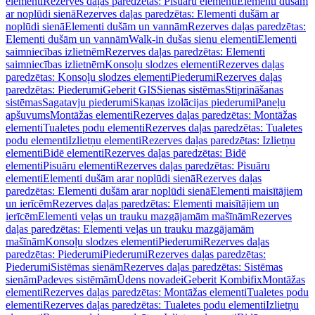
elementi
Rezerves daļas paredzētas: Pisuāru elementi
Elementi dušām
ar noplūdi sienā
Rezerves daļas paredzētas: Elementi dušām ar
noplūdi sienā
Elementi dušām un vannām
Rezerves daļas paredzētas:
Elementi dušām un vannām
Walk-in dušas sienu elementi
Elementi
saimniecības izlietnēm
Rezerves daļas paredzētas: Elementi
saimniecības izlietnēm
Konsoļu slodzes elementi
Rezerves daļas
paredzētas: Konsoļu slodzes elementi
Piederumi
Rezerves daļas
paredzētas: Piederumi
Geberit GIS
Sienas sistēmas
Stiprināšanas
sistēmas
Sagatavju piederumi
Skaņas izolācijas piederumi
Paneļu
apšuvums
Montāžas elementi
Rezerves daļas paredzētas: Montāžas
elementi
Tualetes podu elementi
Rezerves daļas paredzētas: Tualetes
podu elementi
Izlietņu elementi
Rezerves daļas paredzētas: Izlietņu
elementi
Bidē elementi
Rezerves daļas paredzētas: Bidē
elementi
Pisuāru elementi
Rezerves daļas paredzētas: Pisuāru
elementi
Elementi dušām arar noplūdi sienā
Rezerves daļas
paredzētas: Elementi dušām arar noplūdi sienā
Elementi maisītājiem
un ierīcēm
Rezerves daļas paredzētas: Elementi maisītājiem un
ierīcēm
Elementi veļas un trauku mazgājamām mašīnām
Rezerves
daļas paredzētas: Elementi veļas un trauku mazgājamām
mašīnām
Konsoļu slodzes elementi
Piederumi
Rezerves daļas
paredzētas: Piederumi
Piederumi
Rezerves daļas paredzētas:
Piederumi
Sistēmas sienām
Rezerves daļas paredzētas: Sistēmas
sienām
Padeves sistēmām
Ūdens novadei
Geberit Kombifix
Montāžas
elementi
Rezerves daļas paredzētas: Montāžas elementi
Tualetes podu
elementi
Rezerves daļas paredzētas: Tualetes podu elementi
Izlietņu