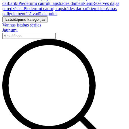
darbarīki
Piederumi cauruļu apstrādes darbarīkiem
Rezerves daļas
paredzētas: Piederumi cauruļu apstrādes darbarīkiem
Lietošanas
palīgelementi
Tālvadības pultis
Izstrādājumu kategorijas
Vannas istabas sērijas
Jaunumi