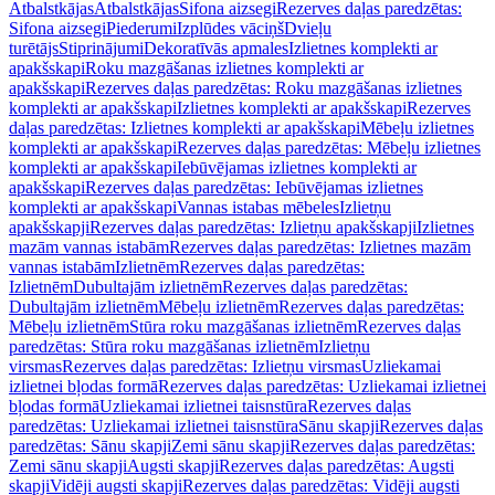
Atbalstkājas
Atbalstkājas
Sifona aizsegi
Rezerves daļas paredzētas:
Sifona aizsegi
Piederumi
Izplūdes vāciņš
Dvieļu
turētājs
Stiprinājumi
Dekoratīvās apmales
Izlietnes komplekti ar
apakšskapi
Roku mazgāšanas izlietnes komplekti ar
apakšskapi
Rezerves daļas paredzētas: Roku mazgāšanas izlietnes
komplekti ar apakšskapi
Izlietnes komplekti ar apakšskapi
Rezerves
daļas paredzētas: Izlietnes komplekti ar apakšskapi
Mēbeļu izlietnes
komplekti ar apakšskapi
Rezerves daļas paredzētas: Mēbeļu izlietnes
komplekti ar apakšskapi
Iebūvējamas izlietnes komplekti ar
apakšskapi
Rezerves daļas paredzētas: Iebūvējamas izlietnes
komplekti ar apakšskapi
Vannas istabas mēbeles
Izlietņu
apakšskapji
Rezerves daļas paredzētas: Izlietņu apakšskapji
Izlietnes
mazām vannas istabām
Rezerves daļas paredzētas: Izlietnes mazām
vannas istabām
Izlietnēm
Rezerves daļas paredzētas:
Izlietnēm
Dubultajām izlietnēm
Rezerves daļas paredzētas:
Dubultajām izlietnēm
Mēbeļu izlietnēm
Rezerves daļas paredzētas:
Mēbeļu izlietnēm
Stūra roku mazgāšanas izlietnēm
Rezerves daļas
paredzētas: Stūra roku mazgāšanas izlietnēm
Izlietņu
virsmas
Rezerves daļas paredzētas: Izlietņu virsmas
Uzliekamai
izlietnei bļodas formā
Rezerves daļas paredzētas: Uzliekamai izlietnei
bļodas formā
Uzliekamai izlietnei taisnstūra
Rezerves daļas
paredzētas: Uzliekamai izlietnei taisnstūra
Sānu skapji
Rezerves daļas
paredzētas: Sānu skapji
Zemi sānu skapji
Rezerves daļas paredzētas:
Zemi sānu skapji
Augsti skapji
Rezerves daļas paredzētas: Augsti
skapji
Vidēji augsti skapji
Rezerves daļas paredzētas: Vidēji augsti