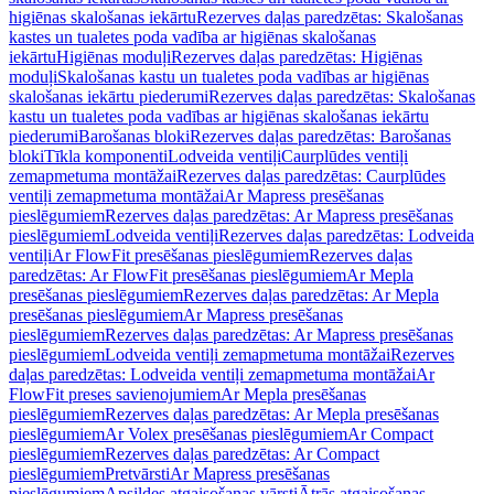
higiēnas skalošanas iekārtu
Rezerves daļas paredzētas: Skalošanas
kastes un tualetes poda vadība ar higiēnas skalošanas
iekārtu
Higiēnas moduļi
Rezerves daļas paredzētas: Higiēnas
moduļi
Skalošanas kastu un tualetes poda vadības ar higiēnas
skalošanas iekārtu piederumi
Rezerves daļas paredzētas: Skalošanas
kastu un tualetes poda vadības ar higiēnas skalošanas iekārtu
piederumi
Barošanas bloki
Rezerves daļas paredzētas: Barošanas
bloki
Tīkla komponenti
Lodveida ventiļi
Caurplūdes ventiļi
zemapmetuma montāžai
Rezerves daļas paredzētas: Caurplūdes
ventiļi zemapmetuma montāžai
Ar Mapress presēšanas
pieslēgumiem
Rezerves daļas paredzētas: Ar Mapress presēšanas
pieslēgumiem
Lodveida ventiļi
Rezerves daļas paredzētas: Lodveida
ventiļi
Ar FlowFit presēšanas pieslēgumiem
Rezerves daļas
paredzētas: Ar FlowFit presēšanas pieslēgumiem
Ar Mepla
presēšanas pieslēgumiem
Rezerves daļas paredzētas: Ar Mepla
presēšanas pieslēgumiem
Ar Mapress presēšanas
pieslēgumiem
Rezerves daļas paredzētas: Ar Mapress presēšanas
pieslēgumiem
Lodveida ventiļi zemapmetuma montāžai
Rezerves
daļas paredzētas: Lodveida ventiļi zemapmetuma montāžai
Ar
FlowFit preses savienojumiem
Ar Mepla presēšanas
pieslēgumiem
Rezerves daļas paredzētas: Ar Mepla presēšanas
pieslēgumiem
Ar Volex presēšanas pieslēgumiem
Ar Compact
pieslēgumiem
Rezerves daļas paredzētas: Ar Compact
pieslēgumiem
Pretvārsti
Ar Mapress presēšanas
pieslēgumiem
Apsildes atgaisošanas vārsti
Ātrās atgaisošanas