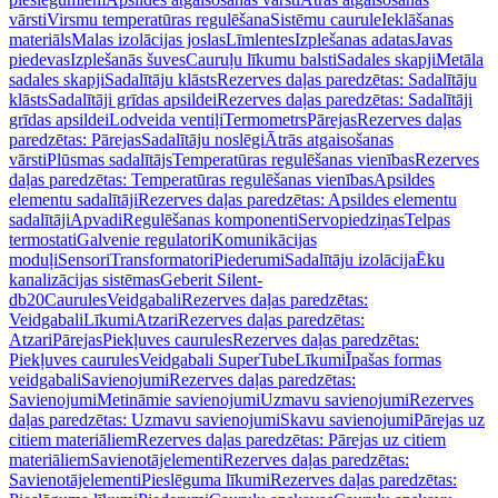
vārsti
Virsmu temperatūras regulēšana
Sistēmu caurule
Ieklāšanas
materiāls
Malas izolācijas joslas
Līmlentes
Izplešanas adatas
Javas
piedevas
Izplešanās šuves
Cauruļu līkumu balsti
Sadales skapji
Metāla
sadales skapji
Sadalītāju klāsts
Rezerves daļas paredzētas: Sadalītāju
klāsts
Sadalītāji grīdas apsildei
Rezerves daļas paredzētas: Sadalītāji
grīdas apsildei
Lodveida ventiļi
Termometrs
Pārejas
Rezerves daļas
paredzētas: Pārejas
Sadalītāju noslēgi
Ātrās atgaisošanas
vārsti
Plūsmas sadalītājs
Temperatūras regulēšanas vienības
Rezerves
daļas paredzētas: Temperatūras regulēšanas vienības
Apsildes
elementu sadalītāji
Rezerves daļas paredzētas: Apsildes elementu
sadalītāji
Apvadi
Regulēšanas komponenti
Servopiedziņas
Telpas
termostati
Galvenie regulatori
Komunikācijas
moduļi
Sensori
Transformatori
Piederumi
Sadalītāju izolācija
Ēku
kanalizācijas sistēmas
Geberit Silent-
db20
Caurules
Veidgabali
Rezerves daļas paredzētas:
Veidgabali
Līkumi
Atzari
Rezerves daļas paredzētas:
Atzari
Pārejas
Piekļuves caurules
Rezerves daļas paredzētas:
Piekļuves caurules
Veidgabali SuperTube
Līkumi
Īpašas formas
veidgabali
Savienojumi
Rezerves daļas paredzētas:
Savienojumi
Metināmie savienojumi
Uzmavu savienojumi
Rezerves
daļas paredzētas: Uzmavu savienojumi
Skavu savienojumi
Pārejas uz
citiem materiāliem
Rezerves daļas paredzētas: Pārejas uz citiem
materiāliem
Savienotājelementi
Rezerves daļas paredzētas:
Savienotājelementi
Pieslēguma līkumi
Rezerves daļas paredzētas: