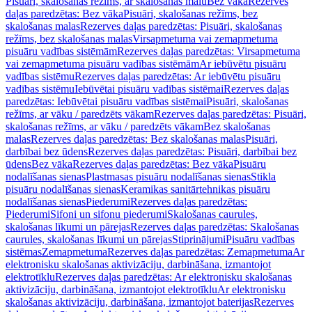
Pisuāri, skalošanas režīms, ar skalošanas malu
Bez vāka
Rezerves
daļas paredzētas: Bez vāka
Pisuāri, skalošanas režīms, bez
skalošanas malas
Rezerves daļas paredzētas: Pisuāri, skalošanas
režīms, bez skalošanas malas
Virsapmetuma vai zemapmetuma
pisuāru vadības sistēmām
Rezerves daļas paredzētas: Virsapmetuma
vai zemapmetuma pisuāru vadības sistēmām
Ar iebūvētu pisuāru
vadības sistēmu
Rezerves daļas paredzētas: Ar iebūvētu pisuāru
vadības sistēmu
Iebūvētai pisuāru vadības sistēmai
Rezerves daļas
paredzētas: Iebūvētai pisuāru vadības sistēmai
Pisuāri, skalošanas
režīms, ar vāku / paredzēts vākam
Rezerves daļas paredzētas: Pisuāri,
skalošanas režīms, ar vāku / paredzēts vākam
Bez skalošanas
malas
Rezerves daļas paredzētas: Bez skalošanas malas
Pisuāri,
darbībai bez ūdens
Rezerves daļas paredzētas: Pisuāri, darbībai bez
ūdens
Bez vāka
Rezerves daļas paredzētas: Bez vāka
Pisuāru
nodalīšanas sienas
Plastmasas pisuāru nodalīšanas sienas
Stikla
pisuāru nodalīšanas sienas
Keramikas sanitārtehnikas pisuāru
nodalīšanas sienas
Piederumi
Rezerves daļas paredzētas:
Piederumi
Sifoni un sifonu piederumi
Skalošanas caurules,
skalošanas līkumi un pārejas
Rezerves daļas paredzētas: Skalošanas
caurules, skalošanas līkumi un pārejas
Stiprinājumi
Pisuāru vadības
sistēmas
Zemapmetuma
Rezerves daļas paredzētas: Zemapmetuma
Ar
elektronisku skalošanas aktivizāciju, darbināšana, izmantojot
elektrotīklu
Rezerves daļas paredzētas: Ar elektronisku skalošanas
aktivizāciju, darbināšana, izmantojot elektrotīklu
Ar elektronisku
skalošanas aktivizāciju, darbināšana, izmantojot baterijas
Rezerves