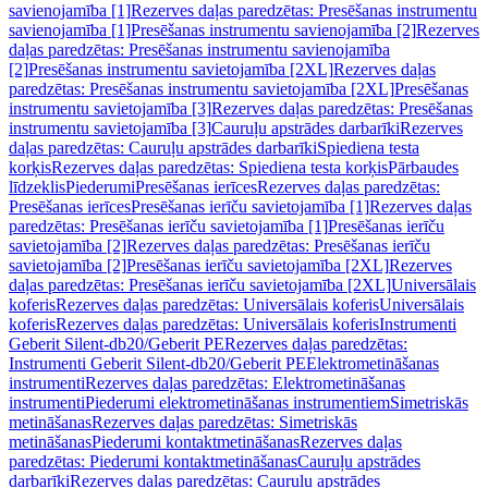
savienojamība [1]
Rezerves daļas paredzētas: Presēšanas instrumentu
savienojamība [1]
Presēšanas instrumentu savienojamība [2]
Rezerves
daļas paredzētas: Presēšanas instrumentu savienojamība
[2]
Presēšanas instrumentu savietojamība [2XL]
Rezerves daļas
paredzētas: Presēšanas instrumentu savietojamība [2XL]
Presēšanas
instrumentu savietojamība [3]
Rezerves daļas paredzētas: Presēšanas
instrumentu savietojamība [3]
Cauruļu apstrādes darbarīki
Rezerves
daļas paredzētas: Cauruļu apstrādes darbarīki
Spiediena testa
korķis
Rezerves daļas paredzētas: Spiediena testa korķis
Pārbaudes
līdzeklis
Piederumi
Presēšanas ierīces
Rezerves daļas paredzētas:
Presēšanas ierīces
Presēšanas ierīču savietojamība [1]
Rezerves daļas
paredzētas: Presēšanas ierīču savietojamība [1]
Presēšanas ierīču
savietojamība [2]
Rezerves daļas paredzētas: Presēšanas ierīču
savietojamība [2]
Presēšanas ierīču savietojamība [2XL]
Rezerves
daļas paredzētas: Presēšanas ierīču savietojamība [2XL]
Universālais
koferis
Rezerves daļas paredzētas: Universālais koferis
Universālais
koferis
Rezerves daļas paredzētas: Universālais koferis
Instrumenti
Geberit Silent-db20/Geberit PE
Rezerves daļas paredzētas:
Instrumenti Geberit Silent-db20/Geberit PE
Elektrometināšanas
instrumenti
Rezerves daļas paredzētas: Elektrometināšanas
instrumenti
Piederumi elektrometināšanas instrumentiem
Simetriskās
metināšanas
Rezerves daļas paredzētas: Simetriskās
metināšanas
Piederumi kontaktmetināšanas
Rezerves daļas
paredzētas: Piederumi kontaktmetināšanas
Cauruļu apstrādes
darbarīki
Rezerves daļas paredzētas: Cauruļu apstrādes