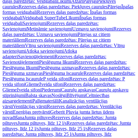
daļas paredzētas: Veidgabali
Līkumi
Atzari
Pārejas
Piekļuves
caurules
Rezerves daļas paredzētas: Piekļuves caurules
Pārejas
Īpašas
formas veidgabali
Rezerves daļas paredzētas: Īpašas formas
veidgabali
Veidgabali SuperTube
Līkumi
Īpašas formas
veidgabali
Savienojumi
Rezerves daļas paredzētas:
Savienojumi
Metināmie savienojumi
Uzmavu savienojumi
Rezerves
daļas paredzētas: Uzmavu savienojumi
Pārejas uz citiem
materiāliem
Rezerves daļas paredzētas: Pārejas uz citiem
materiāliem
Vītņu savienojumi
Rezerves daļas paredzētas: Vītņu
savienojumi
Atloka savienojumi
Atloka
adapteri
Savienotājelementi
Rezerves daļas paredzētas:
Savienotājelementi
Pieslēguma līkumi
Rezerves daļas paredzētas:
Pieslēguma līkumi
Pieslēguma uzmavas
Rezerves daļas paredzētas:
Pieslēguma uzmavas
Pieslēguma īscaurule
Rezerves daļas paredzētas:
Pieslēguma īscaurule
P veida sifoni
Rezerves daļas paredzētas: P
veida sifoni
Gliemežveida sifoni
Rezerves daļas paredzētas:
Gliemežveida sifoni
Piederumi
Cauruļu apskavas
Cauruļu apskavu
stiprinājumi
Balsta skavas
Noslēgi
Blīvējumi
Celtniecības
aizsargelementi
Palīgmateriāli
Kanalizācijas ventilācijas
vārsti
Ventilācijas vārsti
Rezerves daļas paredzētas: Ventilācijas
vārsti
Enerģijas pretvārsti
Geberit Pluvia jumta lietus ūdens
novadīšana
Jumta piltuves
Rezerves daļas paredzētas: Jumta
piltuves
Jumta piltuves, līdz 12 l/s
Rezerves daļas paredzētas: Jumta
piltuves, līdz 12 l/s
Jumta piltuves, līdz 25 l/s
Rezerves daļas
paredzētas: Jumta piltuves, līdz 25 l/s
Jumta piltuves, līdz