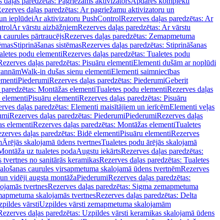
 daļas paredzētas: Pagriežams aktivizators
Apdares komplekti
ezerves daļas paredzētas: Ar pagriežamu aktivizatoru un
un ieplūdei
Ar aktivizatoru PushControl
Rezerves daļas paredzētas: Ar
trol
Ar vārstu aizbāžņiem
Rezerves daļas paredzētas: Ar vārstu
aurules pārtraucējs
Rezerves daļas paredzētas: Zemapmetuma
tēmas
Stiprināšanas sistēmas
Rezerves daļas paredzētas: Stiprināšanas
aletes podu elementi
Rezerves daļas paredzētas: Tualetes podu
Rezerves daļas paredzētas: Pisuāru elementi
Elementi dušām ar noplūdi
 vannām
Walk-in dušas sienu elementi
Elementi saimniecības
ementi
Piederumi
Rezerves daļas paredzētas: Piederumi
Geberit
 paredzētas: Montāžas elementi
Tualetes podu elementi
Rezerves daļas
 elementi
Pisuāru elementi
Rezerves daļas paredzētas: Pisuāru
rves daļas paredzētas: Elementi maisītājiem un ierīcēm
Elementi veļas
umi
Rezerves daļas paredzētas: Piederumi
Piederumi
Rezerves daļas
s elementi
Rezerves daļas paredzētas: Montāžas elementi
Tualetes
zerves daļas paredzētas: Bidē elementi
Pisuāru elementi
Rezerves
m
Ārējās skalojamā ūdens tvertnes
Tualetes podu ārējās skalojamā
Montāža uz tualetes poda
Augstu iekārts
Rezerves daļas paredzētas:
 tvertnes no sanitārās keramikas
Rezerves daļas paredzētas: Tualetes
alošanas caurules virsapmetuma skalojamā ūdens tvertnēm
Rezerves
un vidēji augsta montāža
Piederumi
Rezerves daļas paredzētas:
jamās tvertnes
Rezerves daļas paredzētas: Sigma zemapmetuma
mapmetuma skalojamās tvertnes
Rezerves daļas paredzētas: Delta
pildes vārsti
Uzpildes vārsti zemapmetuma skalojamām
Rezerves daļas paredzētas: Uzpildes vārsti keramikas skalojamā ūdens