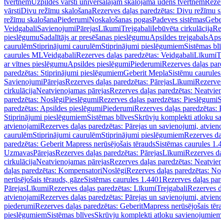
tvertnēm
Uzpildes vārsti universālajām skalojamā ūdens tvertnēm
Rezer
vārsti
Divu režīmu skalošana
Rezerves daļas paredzētas: Divu režīmu 
režīmu skalošana
Piederumi
Noskalošanas pogas
Padeves sistēmas
Gebe
Veidgabali
Savienojumi
Pārejas
Līkumi
Trejgabali
Iebūvēta cirkulācija
Re
pieslēgumu
Sadalītājs ar presēšanas pieslēgumu
Apsildes trejgabals
Apsi
caurulēm
Stiprinājumi caurulēm
Stiprinājumi pieslēgumiem
Sistēmas bl
caurules ML
Veidgabali
Rezerves daļas paredzētas: Veidgabali
Līkumi
T
ar vītnes pieslēgumu
Apsildes pieslēgumi
Piederumi
Rezerves daļas par
paredzētas: Stiprinājumi pieslēgumiem
Geberit Mepla
Sistēmu caurule
Savienojumi
Pārejas
Rezerves daļas paredzētas: Pārejas
Līkumi
Rezerves
cirkulācija
Neatvienojamas pārejas
Rezerves daļas paredzētas: Neatvie
paredzētas: Noslēgi
Pieslēgumi
Rezerves daļas paredzētas: Pieslēgumi
S
paredzētas: Apsildes pieslēgumi
Piederumi
Rezerves daļas paredzētas:
Stiprinājumi pieslēgumiem
Sistēmas blīves
Skrūvju komplekti atloku 
atvienojami
Rezerves daļas paredzētas: Pārejas un savienojumi, atvien
caurulēm
Stiprinājumi caurulēm
Stiprinājumi pieslēgumiem
Rezerves da
paredzētas: Geberit Mapress nerūsējošais tērauds
Sistēmas caurules 1.
Uzmavas
Pārejas
Rezerves daļas paredzētas: Pārejas
Līkumi
Rezerves da
cirkulācija
Neatvienojamas pārejas
Rezerves daļas paredzētas: Neatvie
daļas paredzētas: Kompensatori
Noslēgi
Rezerves daļas paredzētas: No
nerūsējošais tērauds, gāze
Sistēmas caurules 1.4401
Rezerves daļas par
Pārejas
Līkumi
Rezerves daļas paredzētas: Līkumi
Trejgabali
Rezerves d
atvienojami
Rezerves daļas paredzētas: Pārejas un savienojumi, atvien
piederumi
Rezerves daļas paredzētas: GeberitMapress nerūsējošais tēr
pieslēgumiem
Sistēmas blīves
Skrūvju komplekti atloku savienojumie