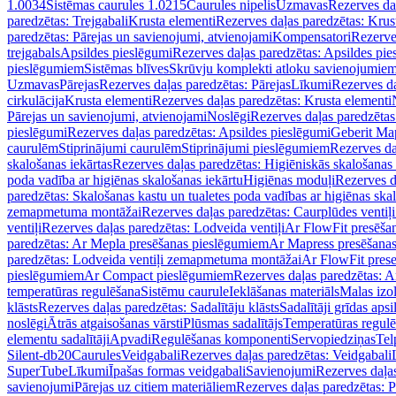
1.0034
Sistēmas caurules 1.0215
Caurules nipelis
Uzmavas
Rezerves da
paredzētas: Trejgabali
Krusta elementi
Rezerves daļas paredzētas: Krus
paredzētas: Pārejas un savienojumi, atvienojami
Kompensatori
Rezerve
trejgabals
Apsildes pieslēgumi
Rezerves daļas paredzētas: Apsildes pie
pieslēgumiem
Sistēmas blīves
Skrūvju komplekti atloku savienojumie
Uzmavas
Pārejas
Rezerves daļas paredzētas: Pārejas
Līkumi
Rezerves da
cirkulācija
Krusta elementi
Rezerves daļas paredzētas: Krusta elementi
Pārejas un savienojumi, atvienojami
Noslēgi
Rezerves daļas paredzētas
pieslēgumi
Rezerves daļas paredzētas: Apsildes pieslēgumi
Geberit Map
caurulēm
Stiprinājumi caurulēm
Stiprinājumi pieslēgumiem
Rezerves da
skalošanas iekārtas
Rezerves daļas paredzētas: Higiēniskās skalošanas 
poda vadība ar higiēnas skalošanas iekārtu
Higiēnas moduļi
Rezerves d
paredzētas: Skalošanas kastu un tualetes poda vadības ar higiēnas ska
zemapmetuma montāžai
Rezerves daļas paredzētas: Caurplūdes vent
ventiļi
Rezerves daļas paredzētas: Lodveida ventiļi
Ar FlowFit presēša
paredzētas: Ar Mepla presēšanas pieslēgumiem
Ar Mapress presēšana
paredzētas: Lodveida ventiļi zemapmetuma montāžai
Ar FlowFit pres
pieslēgumiem
Ar Compact pieslēgumiem
Rezerves daļas paredzētas: 
temperatūras regulēšana
Sistēmu caurule
Ieklāšanas materiāls
Malas izol
klāsts
Rezerves daļas paredzētas: Sadalītāju klāsts
Sadalītāji grīdas apsi
noslēgi
Ātrās atgaisošanas vārsti
Plūsmas sadalītājs
Temperatūras regulē
elementu sadalītāji
Apvadi
Regulēšanas komponenti
Servopiedziņas
Tel
Silent-db20
Caurules
Veidgabali
Rezerves daļas paredzētas: Veidgabali
SuperTube
Līkumi
Īpašas formas veidgabali
Savienojumi
Rezerves daļa
savienojumi
Pārejas uz citiem materiāliem
Rezerves daļas paredzētas: P