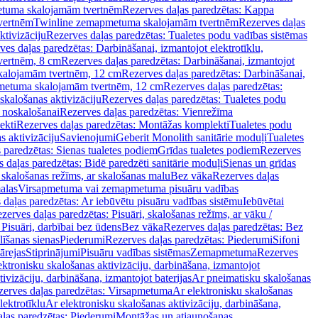
tuma skalojamām tvertnēm
Rezerves daļas paredzētas: Kappa
vertnēm
Twinline zemapmetuma skalojamām tvertnēm
Rezerves daļas
ktivizāciju
Rezerves daļas paredzētas: Tualetes podu vadības sistēmas
ves daļas paredzētas: Darbināšanai, izmantojot elektrotīklu,
vertnēm, 8 cm
Rezerves daļas paredzētas: Darbināšanai, izmantojot
skalojamām tvertnēm, 12 cm
Rezerves daļas paredzētas: Darbināšanai,
apmetuma skalojamām tvertnēm, 12 cm
Rezerves daļas paredzētas:
skalošanas aktivizāciju
Rezerves daļas paredzētas: Tualetes podu
 noskalošanai
Rezerves daļas paredzētas: Vienrežīma
ekti
Rezerves daļas paredzētas: Montāžas komplekti
Tualetes podu
s aktivizāciju
Savienojumi
Geberit Monolith sanitārie moduļi
Tualetes
 paredzētas: Sienas tualetes podiem
Grīdas tualetes podiem
Rezerves
 daļas paredzētas: Bidē paredzēti sanitārie moduļi
Sienas un grīdas
, skalošanas režīms, ar skalošanas malu
Bez vāka
Rezerves daļas
alas
Virsapmetuma vai zemapmetuma pisuāru vadības
 daļas paredzētas: Ar iebūvētu pisuāru vadības sistēmu
Iebūvētai
zerves daļas paredzētas: Pisuāri, skalošanas režīms, ar vāku /
 Pisuāri, darbībai bez ūdens
Bez vāka
Rezerves daļas paredzētas: Bez
līšanas sienas
Piederumi
Rezerves daļas paredzētas: Piederumi
Sifoni
ārejas
Stiprinājumi
Pisuāru vadības sistēmas
Zemapmetuma
Rezerves
ektronisku skalošanas aktivizāciju, darbināšana, izmantojot
ivizāciju, darbināšana, izmantojot baterijas
Ar pneimatisku skalošanas
zerves daļas paredzētas: Virsapmetuma
Ar elektronisku skalošanas
lektrotīklu
Ar elektronisku skalošanas aktivizāciju, darbināšana,
ļas paredzētas: Piederumi
Montāžas un atjaunošanas