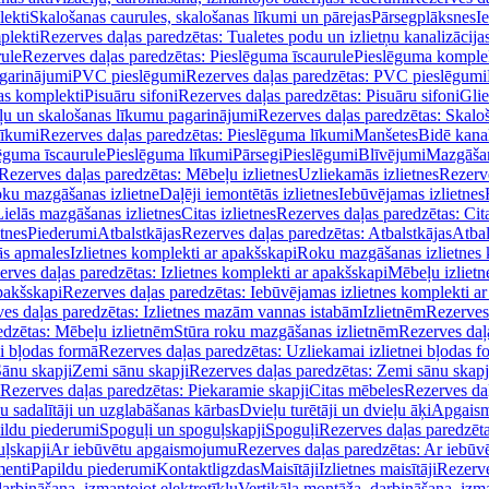
lekti
Skalošanas caurules, skalošanas līkumi un pārejas
Pārsegplāksnes
I
plekti
Rezerves daļas paredzētas: Tualetes podu un izlietņu kanalizācija
rule
Rezerves daļas paredzētas: Pieslēguma īscaurule
Pieslēguma komple
agarinājumi
PVC pieslēgumi
Rezerves daļas paredzētas: PVC pieslēgumi
jas komplekti
Pisuāru sifoni
Rezerves daļas paredzētas: Pisuāru sifoni
Glie
ļu un skalošanas līkumu pagarinājumi
Rezerves daļas paredzētas: Skalo
līkumi
Rezerves daļas paredzētas: Pieslēguma līkumi
Manšetes
Bidē kanal
ēguma īscaurule
Pieslēguma līkumi
Pārsegi
Pieslēgumi
Blīvējumi
Mazgāšan
Rezerves daļas paredzētas: Mēbeļu izlietnes
Uzliekamās izlietnes
Rezerve
oku mazgāšanas izlietne
Daļēji iemontētās izlietnes
Iebūvējamas izlietnes
Lielās mazgāšanas izlietnes
Citas izlietnes
Rezerves daļas paredzētas: Cita
etnes
Piederumi
Atbalstkājas
Rezerves daļas paredzētas: Atbalstkājas
Atbal
ās apmales
Izlietnes komplekti ar apakšskapi
Roku mazgāšanas izlietnes 
erves daļas paredzētas: Izlietnes komplekti ar apakšskapi
Mēbeļu izlietn
pakšskapi
Rezerves daļas paredzētas: Iebūvējamas izlietnes komplekti a
es daļas paredzētas: Izlietnes mazām vannas istabām
Izlietnēm
Rezerves 
edzētas: Mēbeļu izlietnēm
Stūra roku mazgāšanas izlietnēm
Rezerves daļ
ei bļodas formā
Rezerves daļas paredzētas: Uzliekamai izlietnei bļodas f
Sānu skapji
Zemi sānu skapji
Rezerves daļas paredzētas: Zemi sānu skapj
Rezerves daļas paredzētas: Piekaramie skapji
Citas mēbeles
Rezerves daļ
u sadalītāji un uzglabāšanas kārbas
Dvieļu turētāji un dvieļu āķi
Apgaism
ildu piederumi
Spoguļi un spoguļskapji
Spoguļi
Rezerves daļas paredzēta
uļskapji
Ar iebūvētu apgaismojumu
Rezerves daļas paredzētas: Ar iebū
enti
Papildu piederumi
Kontaktligzdas
Maisītāji
Izlietnes maisītāji
Rezerve
arbināšana, izmantojot elektrotīklu
Vertikāla montāža, darbināšana, izma