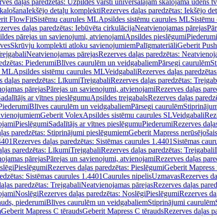
ves daļas paredzētas: Uzpildes vārsti universālajām skalojamā ūdens t
skalošana
Iekšējo detaļu komplekti
Rezerves daļas paredzētas: Iekšējo de
rit FlowFit
Sistēmu caurules ML
Apsildes sistēmu caurules ML
Sistēmu 
zerves daļas paredzētas: Iebūvēta cirkulācija
Neatvienojamas pārejas
Pār
ldes pārejas un savienojumi, atvienojami
Apsildes pieslēgumi
Piederum
īves
Skrūvju komplekti atloku savienojumiem
Palīgmateriāli
Geberit Push
rejgabali
Neatvienojamas pārejas
Rezerves daļas paredzētas: Neatvienoj
edzētas: Piederumi
Blīves caurulēm un veidgabaliem
Pārsegi caurulēm
St
s ML
Apsildes sistēmu caurules ML
Veidgabali
Rezerves daļas paredzētas
 daļas paredzētas: Līkumi
Trejgabali
Rezerves daļas paredzētas: Trejgab
nojamas pārejas
Pārejas un savienojumi, atvienojami
Rezerves daļas pare
adalītājs ar vītnes pieslēgumu
Apsildes trejgabals
Rezerves daļas paredzē
 Piederumi
Blīves caurulēm un veidgabaliem
Pārsegi caurulēm
Stiprināju
savienojumiem
Geberit Volex
Apsildes sistēmu caurules SL
Veidgabali
Reze
ojami
Pieslēgumi
Sadalītājs ar vītnes pieslēgumu
Piederumi
Rezerves daļa
ļas paredzētas: Stiprinājumi pieslēgumiem
Geberit Mapress nerūsējošais
4401
Rezerves daļas paredzētas: Sistēmas caurules 1.4401
Sistēmas caur
ļas paredzētas: Līkumi
Trejgabali
Rezerves daļas paredzētas: Trejgabali
nojamas pārejas
Pārejas un savienojumi, atvienojami
Rezerves daļas pare
slēgi
Pieslēgumi
Rezerves daļas paredzētas: Pieslēgumi
Geberit Mapress 
edzētas: Sistēmas caurules 1.4401
Caurules nipelis
Uzmavas
Rezerves da
aļas paredzētas: Trejgabali
Neatvienojamas pārejas
Rezerves daļas pared
ojami
Noslēgi
Rezerves daļas paredzētas: Noslēgi
Pieslēgumi
Rezerves da
auds, piederumi
Blīves caurulēm un veidgabaliem
Stiprinājumi caurulēm
m
Geberit Mapress C tērauds
Geberit Mapress C tērauds
Rezerves daļas p