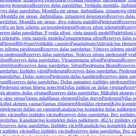
ntojot ģeneratoru
Rezerves daļas paredzētas: Vertikāla montāža, darbinā
ves daļas paredzētas: Montāža pie sienas, darbināšana, izmantojot elekt
s
Montāža pie sienas, darbināšana, izmantojot ģeneratoru
Rezerves daļas 
redzētas: Montāža pie sienas, divu rokturu maisītājs
Piederumi
Rezerves
erīču un lieto izlietņu savienotājelementi
Noteces sifoni izlietnēm
Rezerve
rves daļas paredzētas: P veida sifoni, vietu taupoši modeļi
Pudeļsifoni 
 izlietnēm, vietu taupošs modelis
Zemapmetuma sifoni
Rezerves daļas 
i
Pārsegi
Blīvējumi
Vertikālās caurules
Pagarinājumi
Aktivizācijas element
es izlietņu pieslēgumi
Rezerves daļas paredzētas: Virtuves izlietņu pies
nu piederumi
Rezerves daļas paredzētas: Noteces sifonu piederumi
P veid
ifoni
Rezerves daļas paredzētas: Virsapmetuma sifoni
Pieslēgumi
Rezerve
tnēm
Sifoni
Rezerves daļas paredzētas: Sifoni
Pieslēguma līkumi
Rezerves 
redzētas: Izplūdes vārsti
Piederumi
Rezerves daļas paredzētas: Piederu
 paredzētas: Dušas noteces
Piederumi dušas kanāliem
Rezerves daļas par
rumi
Rezerves daļas paredzētas: Dušas pamatnes izplūdes piederumi
Sie
 Piederumi sienas līmeņa notecēm
Dušas paliktņi un dušas virsmas
Rezerv
gā akmens dušas virsmas
Rezerves daļas paredzētas: Mākslīgā akmens 
s sānu sienas
Vannu atdalīšanas elementi
Dušas durvis
Piederumi
Nišas n
kslīgā akmens vannas
Vannas zīdaiņiem
Montāžas elementi
Kāju komplek
otājelementi dušām un vannām
Kanalizācijas komplekti dušas paliktņie
ūdes vāciņu
Bez izplūdes vāciņa
Rezerves daļas paredzētas: Bez izplūdes
aredzētas: Kanalizācijas komplekti dušas paliktņiem, d62
Ar izplūdes v
Rezerves daļas paredzētas: Izplūdes vāciņš
Kanalizācijas komplekti duša
r izplūdes vāciņu
Bez izplūdes vāciņa
Rezerves daļas paredzētas: Bez iz