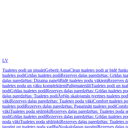
LV
Tualetes podi un pisuāri
Geberit AquaClean tualetes podi ar bidē funkc
tualetes podi
Grīdas tualetes podi
Rezerves daļas paredzētas: Grīdas tua
daļas paredzētas: Dizaina paneļi
Bidē tualetes podu vākiem
Rezerves da
tualetes podu un vāku komplektiem
Palīgmateriāli
Tualetes podi un tua
podi
Grīdas tualetes podi
Rezerves daļas paredzētas: Grīdas tualetes po
daļas paredzētas: Tualetes podi
Ārējās skalojamās tvertnes tualetes po
vāki
Rezerves daļas paredzētas: Tualetes poda vāki
Comfort tualetes p
tualetes podi
Rezerves daļas paredzētas: Pagarināti tualetes podi
Comfor
vāki
Tualetes poda sēdriņķi
Rezerves daļas paredzētas: Tualetes poda s
podi
Grīdas tualetes podi
Rezerves daļas paredzētas: Grīdas tualetes po
poda vāki
Tualetes poda sēdriņķi
Rezerves daļas paredzētas: Tualetes p
taustiņi un tualetes poda vadība
Noskalošanas taustiņi
Rezerves daļas p