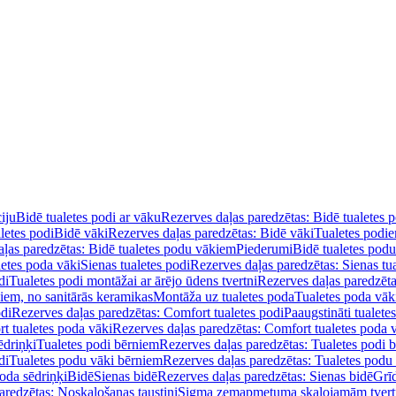
iju
Bidē tualetes podi ar vāku
Rezerves daļas paredzētas: Bidē tualetes 
letes podi
Bidē vāki
Rezerves daļas paredzētas: Bidē vāki
Tualetes podi
ļas paredzētas: Bidē tualetes podu vākiem
Piederumi
Bidē tualetes pod
letes poda vāki
Sienas tualetes podi
Rezerves daļas paredzētas: Sienas tu
di
Tualetes podi montāžai ar ārējo ūdens tvertni
Rezerves daļas paredzēta
diem, no sanitārās keramikas
Montāža uz tualetes poda
Tualetes poda vāk
odi
Rezerves daļas paredzētas: Comfort tualetes podi
Paaugstināti tualete
t tualetes poda vāki
Rezerves daļas paredzētas: Comfort tualetes poda 
ēdriņķi
Tualetes podi bērniem
Rezerves daļas paredzētas: Tualetes podi 
di
Tualetes podu vāki bērniem
Rezerves daļas paredzētas: Tualetes podu
oda sēdriņķi
Bidē
Sienas bidē
Rezerves daļas paredzētas: Sienas bidē
Grī
aredzētas: Noskalošanas taustiņi
Sigma zemapmetuma skalojamām tver