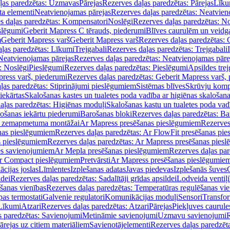
ļas paredzētas: Uzmavas
Pārejas
Rezerves daļas paredzētas: Pārejas
Līku
ta elementi
Neatvienojamas pārejas
Rezerves daļas paredzētas: Neatvien
s daļas paredzētas: Kompensatori
Noslēgi
Rezerves daļas paredzētas: No
slēgumi
Geberit Mapress C tērauds, piederumi
Blīves caurulēm un veidg
m
Geberit Mapress varš
Geberit Mapress varš
Rezerves daļas paredzētas: 
ļas paredzētas: Līkumi
Trejgabali
Rezerves daļas paredzētas: Trejgabali
Neatvienojamas pārejas
Rezerves daļas paredzētas: Neatvienojamas pāre
: Noslēgi
Pieslēgumi
Rezerves daļas paredzētas: Pieslēgumi
Apsildes trej
ress varš, piederumi
Rezerves daļas paredzētas: Geberit Mapress varš,
ļas paredzētas: Stiprinājumi pieslēgumiem
Sistēmas blīves
Skrūvju komp
iekārtas
Skalošanas kastes un tualetes poda vadība ar higiēnas skalošana
aļas paredzētas: Higiēnas moduļi
Skalošanas kastu un tualetes poda vad
lošanas iekārtu piederumi
Barošanas bloki
Rezerves daļas paredzētas: Ba
iļi zemapmetuma montāžai
Ar Mapress presēšanas pieslēgumiem
Rezerves
nas pieslēgumiem
Rezerves daļas paredzētas: Ar FlowFit presēšanas pi
s pieslēgumiem
Rezerves daļas paredzētas: Ar Mapress presēšanas pies
es savienojumiem
Ar Mepla presēšanas pieslēgumiem
Rezerves daļas pa
Ar Compact pieslēgumiem
Pretvārsti
Ar Mapress presēšanas pieslēgumie
ācijas joslas
Līmlentes
Izplešanas adatas
Javas piedevas
Izplešanās šuves
ldei
Rezerves daļas paredzētas: Sadalītāji grīdas apsildei
Lodveida ventiļi
šanas vienības
Rezerves daļas paredzētas: Temperatūras regulēšanas vie
pas termostati
Galvenie regulatori
Komunikācijas moduļi
Sensori
Transfor
Līkumi
Atzari
Rezerves daļas paredzētas: Atzari
Pārejas
Piekļuves caurule
s paredzētas: Savienojumi
Metināmie savienojumi
Uzmavu savienojumi
R
ārejas uz citiem materiāliem
Savienotājelementi
Rezerves daļas paredzēt