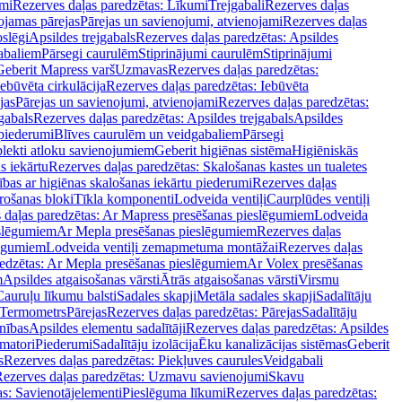
mi
Rezerves daļas paredzētas: Līkumi
Trejgabali
Rezerves daļas
ojamas pārejas
Pārejas un savienojumi, atvienojami
Rezerves daļas
slēgi
Apsildes trejgabals
Rezerves daļas paredzētas: Apsildes
abaliem
Pārsegi caurulēm
Stiprinājumi caurulēm
Stiprinājumi
Geberit Mapress varš
Uzmavas
Rezerves daļas paredzētas:
Iebūvēta cirkulācija
Rezerves daļas paredzētas: Iebūvēta
jas
Pārejas un savienojumi, atvienojami
Rezerves daļas paredzētas:
gabals
Rezerves daļas paredzētas: Apsildes trejgabals
Apsildes
 piederumi
Blīves caurulēm un veidgabaliem
Pārsegi
lekti atloku savienojumiem
Geberit higiēnas sistēma
Higiēniskās
s iekārtu
Rezerves daļas paredzētas: Skalošanas kastes un tualetes
ības ar higiēnas skalošanas iekārtu piederumi
Rezerves daļas
rošanas bloki
Tīkla komponenti
Lodveida ventiļi
Caurplūdes ventiļi
 daļas paredzētas: Ar Mapress presēšanas pieslēgumiem
Lodveida
eslēgumiem
Ar Mepla presēšanas pieslēgumiem
Rezerves daļas
lēgumiem
Lodveida ventiļi zemapmetuma montāžai
Rezerves daļas
redzētas: Ar Mepla presēšanas pieslēgumiem
Ar Volex presēšanas
m
Apsildes atgaisošanas vārsti
Ātrās atgaisošanas vārsti
Virsmu
Cauruļu līkumu balsti
Sadales skapji
Metāla sadales skapji
Sadalītāju
Termometrs
Pārejas
Rezerves daļas paredzētas: Pārejas
Sadalītāju
nības
Apsildes elementu sadalītāji
Rezerves daļas paredzētas: Apsildes
matori
Piederumi
Sadalītāju izolācija
Ēku kanalizācijas sistēmas
Geberit
s
Rezerves daļas paredzētas: Piekļuves caurules
Veidgabali
ezerves daļas paredzētas: Uzmavu savienojumi
Skavu
as: Savienotājelementi
Pieslēguma līkumi
Rezerves daļas paredzētas: