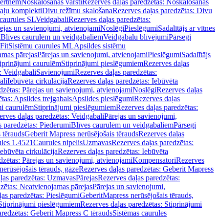
vertnēm
Noskalošanas vārsti
Rezerves daļas paredzētas: Noskalošanas
taļu komplekti
Divu režīmu skalošana
Rezerves daļas paredzētas: Divu
caurules SL
Veidgabali
Rezerves daļas paredzētas:
ejas un savienojumi, atvienojami
Noslēgi
Pieslēgumi
Sadalītājs ar vītnes
i
Blīves caurulēm un veidgabaliem
Veidgabalu blīvējumi
Pārsegi
Fit
Sistēmu caurules ML
Apsildes sistēmu
amas pārejas
Pārejas un savienojumi, atvienojami
Pieslēgumi
Sadalītājs
iprinājumi caurulēm
Stiprinājumi pieslēgumiem
Rezerves daļas
: Veidgabali
Savienojumi
Rezerves daļas paredzētas:
ali
Iebūvēta cirkulācija
Rezerves daļas paredzētas: Iebūvēta
dzētas: Pārejas un savienojumi, atvienojami
Noslēgi
Rezerves daļas
tas: Apsildes trejgabals
Apsildes pieslēgumi
Rezerves daļas
mi caurulēm
Stiprinājumi pieslēgumiem
Rezerves daļas paredzētas:
rves daļas paredzētas: Veidgabali
Pārejas un savienojumi,
s paredzētas: Piederumi
Blīves caurulēm un veidgabaliem
Pārsegi
 tērauds
Geberit Mapress nerūsējošais tērauds
Rezerves daļas
ules 1.4521
Caurules nipelis
Uzmavas
Rezerves daļas paredzētas:
Iebūvēta cirkulācija
Rezerves daļas paredzētas: Iebūvēta
dzētas: Pārejas un savienojumi, atvienojami
Kompensatori
Rezerves
nerūsējošais tērauds, gāze
Rezerves daļas paredzētas: Geberit Mapress
ļas paredzētas: Uzmavas
Pārejas
Rezerves daļas paredzētas:
zētas: Neatvienojamas pārejas
Pārejas un savienojumi,
ļas paredzētas: Pieslēgumi
GeberitMapress nerūsējošais tērauds,
Stiprinājumi pieslēgumiem
Rezerves daļas paredzētas: Stiprinājumi
aredzētas: Geberit Mapress C tērauds
Sistēmas caurules