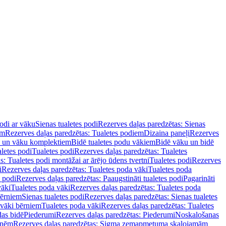
podi ar vāku
Sienas tualetes podi
Rezerves daļas paredzētas: Sienas
em
Rezerves daļas paredzētas: Tualetes podiem
Dizaina paneļi
Rezerves
u un vāku komplektiem
Bidē tualetes podu vākiem
Bidē vāku un bidē
aletes podi
Tualetes podi
Rezerves daļas paredzētas: Tualetes
s: Tualetes podi montāžai ar ārējo ūdens tvertni
Tualetes podi
Rezerves
i
Rezerves daļas paredzētas: Tualetes poda vāki
Tualetes poda
s podi
Rezerves daļas paredzētas: Paaugstināti tualetes podi
Pagarināti
vāki
Tualetes poda vāki
Rezerves daļas paredzētas: Tualetes poda
bērniem
Sienas tualetes podi
Rezerves daļas paredzētas: Sienas tualetes
 vāki bērniem
Tualetes poda vāki
Rezerves daļas paredzētas: Tualetes
das bidē
Piederumi
Rezerves daļas paredzētas: Piederumi
Noskalošanas
tnēm
Rezerves daļas paredzētas: Sigma zemapmetuma skalojamām