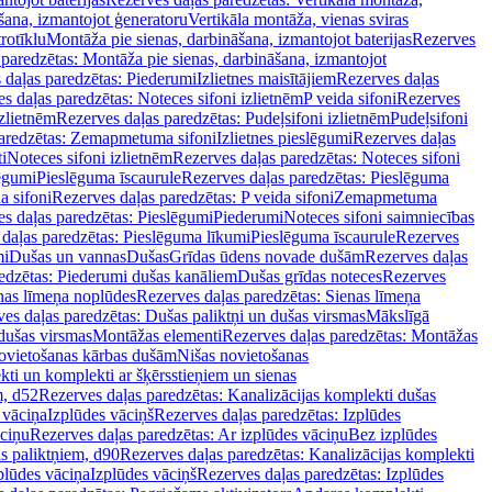
šana, izmantojot ģeneratoru
Vertikāla montāža, vienas sviras
rotīklu
Montāža pie sienas, darbināšana, izmantojot baterijas
Rezerves
paredzētas: Montāža pie sienas, darbināšana, izmantojot
 daļas paredzētas: Piederumi
Izlietnes maisītājiem
Rezerves daļas
s daļas paredzētas: Noteces sifoni izlietnēm
P veida sifoni
Rezerves
izlietnēm
Rezerves daļas paredzētas: Pudeļsifoni izlietnēm
Pudeļsifoni
paredzētas: Zemapmetuma sifoni
Izlietnes pieslēgumi
Rezerves daļas
i
Noteces sifoni izlietnēm
Rezerves daļas paredzētas: Noteces sifoni
lēgumi
Pieslēguma īscaurule
Rezerves daļas paredzētas: Pieslēguma
a sifoni
Rezerves daļas paredzētas: P veida sifoni
Zemapmetuma
s daļas paredzētas: Pieslēgumi
Piederumi
Noteces sifoni saimniecības
daļas paredzētas: Pieslēguma līkumi
Pieslēguma īscaurule
Rezerves
mi
Dušas un vannas
Dušas
Grīdas ūdens novade dušām
Rezerves daļas
edzētas: Piederumi dušas kanāliem
Dušas grīdas noteces
Rezerves
nas līmeņa noplūdes
Rezerves daļas paredzētas: Sienas līmeņa
es daļas paredzētas: Dušas paliktņi un dušas virsmas
Mākslīgā
dušas virsmas
Montāžas elementi
Rezerves daļas paredzētas: Montāžas
ovietošanas kārbas dušām
Nišas novietošanas
ti un komplekti ar šķērsstieņiem un sienas
m, d52
Rezerves daļas paredzētas: Kanalizācijas komplekti dušas
 vāciņa
Izplūdes vāciņš
Rezerves daļas paredzētas: Izplūdes
āciņu
Rezerves daļas paredzētas: Ar izplūdes vāciņu
Bez izplūdes
s paliktņiem, d90
Rezerves daļas paredzētas: Kanalizācijas komplekti
plūdes vāciņa
Izplūdes vāciņš
Rezerves daļas paredzētas: Izplūdes