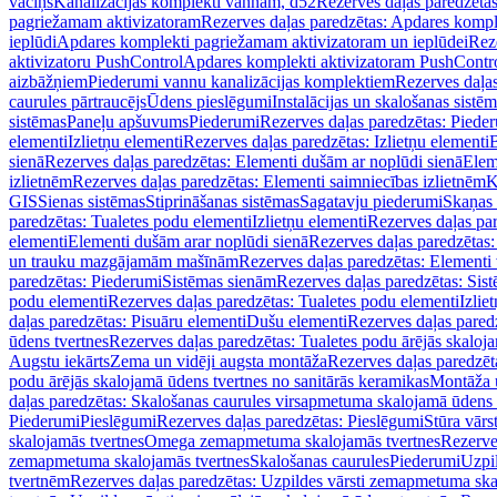
vāciņš
Kanalizācijas komplekti vannām, d52
Rezerves daļas paredzēta
pagriežamam aktivizatoram
Rezerves daļas paredzētas: Apdares komp
ieplūdi
Apdares komplekti pagriežamam aktivizatoram un ieplūdei
Rez
aktivizatoru PushControl
Apdares komplekti aktivizatoram PushContr
aizbāžņiem
Piederumi vannu kanalizācijas komplektiem
Rezerves daļa
caurules pārtraucējs
Ūdens pieslēgumi
Instalācijas un skalošanas sistē
sistēmas
Paneļu apšuvums
Piederumi
Rezerves daļas paredzētas: Piede
elementi
Izlietņu elementi
Rezerves daļas paredzētas: Izlietņu elementi
B
sienā
Rezerves daļas paredzētas: Elementi dušām ar noplūdi sienā
Elem
izlietnēm
Rezerves daļas paredzētas: Elementi saimniecības izlietnēm
K
GIS
Sienas sistēmas
Stiprināšanas sistēmas
Sagatavju piederumi
Skaņas 
paredzētas: Tualetes podu elementi
Izlietņu elementi
Rezerves daļas par
elementi
Elementi dušām arar noplūdi sienā
Rezerves daļas paredzētas:
un trauku mazgājamām mašīnām
Rezerves daļas paredzētas: Element
paredzētas: Piederumi
Sistēmas sienām
Rezerves daļas paredzētas: Sis
podu elementi
Rezerves daļas paredzētas: Tualetes podu elementi
Izlie
daļas paredzētas: Pisuāru elementi
Dušu elementi
Rezerves daļas pared
ūdens tvertnes
Rezerves daļas paredzētas: Tualetes podu ārējās skaloj
Augstu iekārts
Zema un vidēji augsta montāža
Rezerves daļas paredzēt
podu ārējās skalojamā ūdens tvertnes no sanitārās keramikas
Montāža u
daļas paredzētas: Skalošanas caurules virsapmetuma skalojamā ūdens
Piederumi
Pieslēgumi
Rezerves daļas paredzētas: Pieslēgumi
Stūra vārst
skalojamās tvertnes
Omega zemapmetuma skalojamās tvertnes
Rezerve
zemapmetuma skalojamās tvertnes
Skalošanas caurules
Piederumi
Uzpil
tvertnēm
Rezerves daļas paredzētas: Uzpildes vārsti zemapmetuma sk