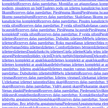
komplekti
Rezerves daļas paredzētas: Montāžas un atjaunošanas komp
podiem, pisuāriem un bidē
Tualetes podu un izlietņu kanalizācijas kom
līkumi
Rezerves daļas paredzētas: Pieslēguma līkumi
Pieslēguma īscau
līkumu pagarinājumi
Rezerves daļas paredzētas: Skalošanas līkumu p
kanalizācijas komplekti
Rezerves daļas paredzētas: Pisuāru kanalizāci
veida sifoni
Rezerves daļas paredzētas: P veida sifoni
Skalošanas cauru
īscaurule
Rezerves daļas paredzētas: Pieslēguma īscaurule
Pieslēguma 
komplekti
P veida sifoni
Rezerves daļas paredzētas: P veida sifoni
Piesl
izlietnes
Rezerves daļas paredzētas: Dubultās izlietnes
Mēbeļu izlietnes
izlietnes
Rezerves daļas paredzētas: Roku mazgāšanas izlietnes
Stūra r
iebūvējamas
Stūra izlietnes
Izlietnes Comfort
Izlietnes bērniem
Izlietnes
izlietnes
Izlietnes
Daudzfunkciju izlietnes
Ģipša izlietne
Klašu telpu izli
aizsegi
Piederumi
Izplūdes vāciņš
Dvieļu turētājs
Stiprinājumi
Dekoratīv
izlietnes komplekti ar apakšskapi
Izlietnes komplekti ar apakšskapi
Rez
izlietnes komplekti ar apakšskapi
Iebūvējamas izlietnes komplekti ar a
paredzētas: Izlietņu apakšskapji
Izlietnes mazām vannas istabām
Rezerv
paredzētas: Dubultajām izlietnēm
Mēbeļu izlietnēm
Rezerves daļas par
virsmas
Rezerves daļas paredzētas: Izlietņu virsmas
Uzliekamai izlietn
Uzliekamai izlietnei taisnstūra
Sānu skapji
Rezerves daļas paredzētas: 
skapji
Rezerves daļas paredzētas: Vidēji augsti skapji
Piekaramie skapji
Sienas plaukti
Piederumi
Rezerves daļas paredzētas: Piederumi
Atvilktņ
plāksnes
Kontaktligzdas
Rezerves daļas paredzētas: Kontaktligzdas
Pap
iebūvētu apgaismojumu
Spoguļskapji
Rezerves daļas paredzētas: Spog
paredzētas: Bez iebūvēta apgaismojuma
Piederumi
Apgaismojuma elem
izmantojot elektrotīklu
Rezerves daļas paredzētas: Vertikāla montāža, d