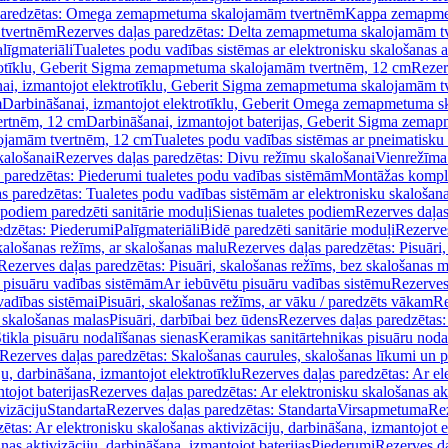
paredzētas: Omega zemapmetuma skalojamām tvertnēm
Kappa zemapme
tvertnēm
Rezerves daļas paredzētas: Delta zemapmetuma skalojamām t
līgmateriāli
Tualetes podu vadības sistēmas ar elektronisku skalošanas a
trotīklu, Geberit Sigma zemapmetuma skalojamām tvertnēm, 12 cm
Rezer
ai, izmantojot elektrotīklu, Geberit Sigma zemapmetuma skalojamām t
m
Darbināšanai, izmantojot elektrotīklu, Geberit Omega zemapmetuma 
ertnēm, 12 cm
Darbināšanai, izmantojot baterijas, Geberit Sigma zem
lojamām tvertnēm, 12 cm
Tualetes podu vadības sistēmas ar pneimatisku 
kalošanai
Rezerves daļas paredzētas: Divu režīmu skalošanai
Vienrežīma
 paredzētas: Piederumi tualetes podu vadības sistēmām
Montāžas kompl
s paredzētas: Tualetes podu vadības sistēmām ar elektronisku skalošana
 podiem paredzēti sanitārie moduļi
Sienas tualetes podiem
Rezerves daļas
edzētas: Piederumi
Palīgmateriāli
Bidē paredzēti sanitārie moduļi
Rezerves
skalošanas režīms, ar skalošanas malu
Rezerves daļas paredzētas: Pisuāri
Rezerves daļas paredzētas: Pisuāri, skalošanas režīms, bez skalošanas m
pisuāru vadības sistēmām
Ar iebūvētu pisuāru vadības sistēmu
Rezerves
vadības sistēmai
Pisuāri, skalošanas režīms, ar vāku / paredzēts vākam
Re
 skalošanas malas
Pisuāri, darbībai bez ūdens
Rezerves daļas paredzētas:
tikla pisuāru nodalīšanas sienas
Keramikas sanitārtehnikas pisuāru noda
Rezerves daļas paredzētas: Skalošanas caurules, skalošanas līkumi un p
u, darbināšana, izmantojot elektrotīklu
Rezerves daļas paredzētas: Ar el
tojot baterijas
Rezerves daļas paredzētas: Ar elektronisku skalošanas akt
vizāciju
Standarta
Rezerves daļas paredzētas: Standarta
Virsapmetuma
Re
ētas: Ar elektronisku skalošanas aktivizāciju, darbināšana, izmantojot e
as aktivizāciju, darbināšana, izmantojot baterijas
Piederumi
Rezerves da