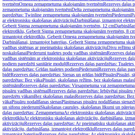
tvertnēm
Omega zemapmetuma skalojamām tvertnēm
Rezerves daļas 
zemapmetuma skalojamām tvertnēm
Delta zemapmetuma skalojamām 
paredzētas: Twinline zemapmetuma skalojamām tvertnēm
Piederumi
Pa
ar elektronisku skalošanas aktivizāciju
Darbināšanai, izmantojot elek
Geberit Sigma zemapmetuma skalojamām tvertnēm, 12 cm
Darbināšan
elektrotīklu, Geberit Sigma zemapmetuma skalojamām tvertnēm, 8 c
izmantojot elektrotīklu, Geberit Omega zemapmetuma skalojamām tv
Darbināšanai, izmantojot baterijas, Geberit Sigma zemapmetuma ska
vadības sistēmas ar pneimatisku skalošanas aktivizāciju
Divu režīmu s
noskalošanai
Piederumi tualetes podu vadības sistēmām
Rezerves daļas
vadības sistēmām ar elektronisku skalošanas aktivizāciju
Rezerves daļa
podiem paredzēti sanitārie moduļi
Rezerves daļas paredzētas: Tualetes
daļas paredzētas: Grīdas tualetes podiem
Piederumi
Rezerves daļas par
bidē
Rezerves daļas paredzētas: Sienas un grīdas bidē
Pisuārs
Pisuāri, 
paredzētas: Bez vāka
Pisuāri, skalošanas režīms, bez skalošanas malas
sistēmām
Rezerves daļas paredzētas: Virsapmetuma vai zemapmetuma 
pisuāru vadības sistēmai
Rezerves daļas paredzētas: Iebūvētai pisuāru 
paredzēts vākam
Bez skalošanas malas
Rezerves daļas paredzētas: Bez
vāka
Pisuāru nodalīšanas sienas
Plastmasas pisuāru nodalīšanas sienas
S
un sifonu piederumi
Skalošanas caurules, skalošanas līkumi un pārejas
daļas paredzētas: Zemapmetuma
Ar elektronisku skalošanas aktivizācij
elektrotīklu
Ar elektronisku skalošanas aktivizāciju, darbināšana, izman
aktivizāciju
Rezerves daļas paredzētas: Ar pneimatisku skalošanas akti
aktivizāciju, darbināšana, izmantojot elektrotīklu
Rezerves daļas paredz
izmantojot baterijas
Rezerves daļas paredzētas: Ar elektronisku skalošan