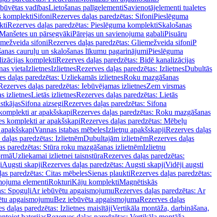
ebūvētas vadības
Lietošanas palīgelementi
Savienotājelementi tualetes
s komplekti
Sifoni
Rezerves daļas paredzētas: Sifoni
Pieslēguma
kti
Rezerves daļas paredzētas: Pieslēguma komplekti
Skalošanas
Manšetes un pārsegvāki
Pārejas un savienojuma gabali
Pisuāru
mežveida sifoni
Rezerves daļas paredzētas: Gliemežveida sifoni
P
šanas cauruļu un skalošanas līkumu pagarinājumi
Pieslēguma
izācijas komplekti
Rezerves daļas paredzētas: Bidē kanalizācijas
as vieta
Izlietnes
Izlietnes
Rezerves daļas paredzētas: Izlietnes
Dubultās
s daļas paredzētas: Uzliekamās izlietnes
Roku mazgāšanas
Rezerves daļas paredzētas: Iebūvējamas izlietnes
Zem virsmas
s izlietnes
Lietās izlietnes
Rezerves daļas paredzētas: Lietās
stkājas
Sifona aizsegi
Rezerves daļas paredzētas: Sifona
komplekti ar apakšskapi
Rezerves daļas paredzētas: Roku mazgāšanas
es komplekti ar apakšskapi
Rezerves daļas paredzētas: Mēbeļu
r apakšskapi
Vannas istabas mēbeles
Izlietņu apakšskapji
Rezerves daļas
daļas paredzētas: Izlietnēm
Dubultajām izlietnēm
Rezerves daļas
as paredzētas: Stūra roku mazgāšanas izlietnēm
Izlietņu
ormā
Uzliekamai izlietnei taisnstūra
Rezerves daļas paredzētas:
i
Augsti skapji
Rezerves daļas paredzētas: Augsti skapji
Vidēji augsti
as paredzētas: Citas mēbeles
Sienas plaukti
Rezerves daļas paredzētas:
ojuma elementi
Rokturi
Kāju komplekti
Magnētiskās
s: Spoguļi
Ar iebūvētu apgaismojumu
Rezerves daļas paredzētas: Ar
vētu apgaismojumu
Bez iebūvēta apgaismojuma
Rezerves daļas
s daļas paredzētas: Izlietnes maisītāji
Vertikāla montāža, darbināšana,
ntojot baterijas
Rezerves daļas paredzētas: Vertikāla montāža,