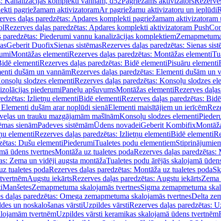
s: Kanalizācijas komplekti vannām, d52
Pagriežams aktivizators
Rezerves
lekti pagriežamam aktivizatoram
Ar pagriežamu aktivizatoru un ieplūdi
R
erves daļas paredzētas: Apdares komplekti pagriežamam aktivizatoram 
ol
Rezerves daļas paredzētas: Apdares komplekti aktivizatoram PushCon
s paredzētas: Piederumi vannu kanalizācijas komplektiem
Zemapmetuma c
mas
Geberit Duofix
Sienas sistēmas
Rezerves daļas paredzētas: Sienas sis
rumi
Montāžas elementi
Rezerves daļas paredzētas: Montāžas elementi
Tu
idē elementi
Rezerves daļas paredzētas: Bidē elementi
Pisuāru elementi
enti dušām un vannām
Rezerves daļas paredzētas: Elementi dušām un
onsoļu slodzes elementi
Rezerves daļas paredzētas: Konsoļu slodzes el
izolācijas piederumi
Paneļu apšuvums
Montāžas elementi
Rezerves daļas
edzētas: Izlietņu elementi
Bidē elementi
Rezerves daļas paredzētas: Bidē
 Elementi dušām arar noplūdi sienā
Elementi maisītājiem un ierīcēm
Reze
i veļas un trauku mazgājamām mašīnām
Konsoļu slodzes elementi
Pieder
tēmas sienām
Padeves sistēmām
Ūdens novadei
Geberit Kombifix
Montāža
tņu elementi
Rezerves daļas paredzētas: Izlietņu elementi
Bidē elementi
Re
zētas: Dušu elementi
Piederumi
Tualetes podu elementiem
Stiprinājumie
amā ūdens tvertnes
Montāža uz tualetes poda
Rezerves daļas paredzētas: 
as: Zema un vidēji augsta montāža
Tualetes podu ārējās skalojamā ūdens
z tualetes poda
Rezerves daļas paredzētas: Montāža uz tualetes poda
Sk
 tvertnēm
Augstu iekārts
Rezerves daļas paredzētas: Augstu iekārts
Zema 
i
Manšetes
Zemapmetuma skalojamās tvertnes
Sigma zemapmetuma skalo
s daļas paredzētas: Omega zemapmetuma skalojamās tvertnes
Delta ze
des un noskalošanas vārsti
Uzpildes vārsti
Rezerves daļas paredzētas: Uz
alojamām tvertnēm
Uzpildes vārsti keramikas skalojamā ūdens tvertnēm