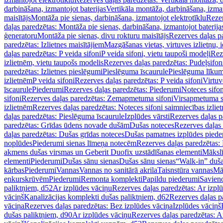
darbināšana, izmantojot baterijas
Vertikāla montāža, darbināšana, izma
maisītājs
Montāža pie sienas, darbināšana, izmantojot elektrotīklu
Rezer
daļas paredzētas: Montāža pie sienas, darbināšana, izmantojot baterija
ģeneratoru
Montāža pie sienas, divu rokturu maisītājs
Rezerves daļas pa
paredzētas: Izlietnes maisītājiem
Mazgāšanas vietas, virtuves izlietņu, i
daļas paredzētas: P veida sifoni
P veida sifoni, vietu taupoši modeļi
Reze
izlietnēm, vietu taupošs modelis
Rezerves daļas paredzētas: Pudeļsifoni
paredzētas: Izlietnes pieslēgumi
Pieslēguma īscaurule
Pieslēguma līkum
izlietnēm
P veida sifoni
Rezerves daļas paredzētas: P veida sifoni
Virtuv
īscaurule
Piederumi
Rezerves daļas paredzētas: Piederumi
Noteces sifo
sifoni
Rezerves daļas paredzētas: Zemapmetuma sifoni
Virsapmetuma s
izlietnēm
Rezerves daļas paredzētas: Noteces sifoni saimniecības izlie
daļas paredzētas: Pieslēguma īscaurule
Izplūdes vārsti
Rezerves daļas pa
paredzētas: Grīdas ūdens novade dušām
Dušas noteces
Rezerves daļas
daļas paredzētas: Dušas grīdas noteces
Dušas pamatnes izplūdes piede
noplūdes
Piederumi sienas līmeņa notecēm
Rezerves daļas paredzētas:
akmens dušas virsmas un Geberit Duofix uzstādīšanas elementi
Mākslī
elementi
Piederumi
Dušas sānu sienas
Dušas sānu sienas
“Walk-in” duša
kārbas
Piederumi
Vannas
Vannas no sanitārā akrila
Taisnstūra vannas
Mā
enkurskrūvēm
Piederumi
Remonta komplekti
Papildu piederumi
Savien
paliktņiem, d52
Ar izplūdes vāciņu
Rezerves daļas paredzētas: Ar izpl
vāciņš
Kanalizācijas komplekti dušas paliktņiem, d62
Rezerves daļas p
vāciņa
Rezerves daļas paredzētas: Bez izplūdes vāciņa
Izplūdes vāciņš
dušas paliktņiem, d90
Ar izplūdes vāciņu
Rezerves daļas paredzētas: A