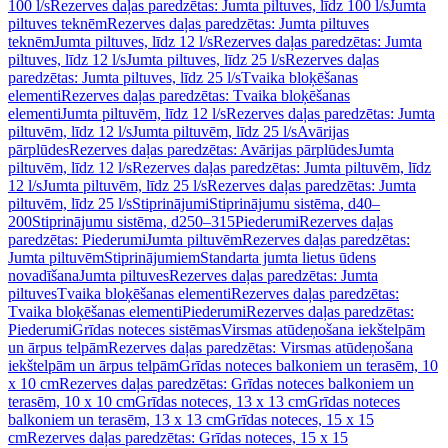
100 l/s
Rezerves daļas paredzētas: Jumta piltuves, līdz 100 l/s
Jumta
piltuves teknēm
Rezerves daļas paredzētas: Jumta piltuves
teknēm
Jumta piltuves, līdz 12 l/s
Rezerves daļas paredzētas: Jumta
piltuves, līdz 12 l/s
Jumta piltuves, līdz 25 l/s
Rezerves daļas
paredzētas: Jumta piltuves, līdz 25 l/s
Tvaika bloķēšanas
elementi
Rezerves daļas paredzētas: Tvaika bloķēšanas
elementi
Jumta piltuvēm, līdz 12 l/s
Rezerves daļas paredzētas: Jumta
piltuvēm, līdz 12 l/s
Jumta piltuvēm, līdz 25 l/s
Avārijas
pārplūdes
Rezerves daļas paredzētas: Avārijas pārplūdes
Jumta
piltuvēm, līdz 12 l/s
Rezerves daļas paredzētas: Jumta piltuvēm, līdz
12 l/s
Jumta piltuvēm, līdz 25 l/s
Rezerves daļas paredzētas: Jumta
piltuvēm, līdz 25 l/s
Stiprinājumi
Stiprinājumu sistēma, d40–
200
Stiprinājumu sistēma, d250–315
Piederumi
Rezerves daļas
paredzētas: Piederumi
Jumta piltuvēm
Rezerves daļas paredzētas:
Jumta piltuvēm
Stiprinājumiem
Standarta jumta lietus ūdens
novadīšana
Jumta piltuves
Rezerves daļas paredzētas: Jumta
piltuves
Tvaika bloķēšanas elementi
Rezerves daļas paredzētas:
Tvaika bloķēšanas elementi
Piederumi
Rezerves daļas paredzētas:
Piederumi
Grīdas noteces sistēmas
Virsmas atūdeņošana iekštelpām
un ārpus telpām
Rezerves daļas paredzētas: Virsmas atūdeņošana
iekštelpām un ārpus telpām
Grīdas noteces balkoniem un terasēm, 10
x 10 cm
Rezerves daļas paredzētas: Grīdas noteces balkoniem un
terasēm, 10 x 10 cm
Grīdas noteces, 13 x 13 cm
Grīdas noteces
balkoniem un terasēm, 13 x 13 cm
Grīdas noteces, 15 x 15
cm
Rezerves daļas paredzētas: Grīdas noteces, 15 x 15