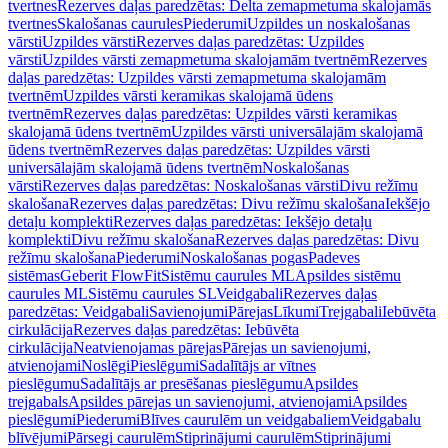
tvertnes
Rezerves daļas paredzētas: Delta zemapmetuma skalojamās
tvertnes
Skalošanas caurules
Piederumi
Uzpildes un noskalošanas
vārsti
Uzpildes vārsti
Rezerves daļas paredzētas: Uzpildes
vārsti
Uzpildes vārsti zemapmetuma skalojamām tvertnēm
Rezerves
daļas paredzētas: Uzpildes vārsti zemapmetuma skalojamām
tvertnēm
Uzpildes vārsti keramikas skalojamā ūdens
tvertnēm
Rezerves daļas paredzētas: Uzpildes vārsti keramikas
skalojamā ūdens tvertnēm
Uzpildes vārsti universālajām skalojamā
ūdens tvertnēm
Rezerves daļas paredzētas: Uzpildes vārsti
universālajām skalojamā ūdens tvertnēm
Noskalošanas
vārsti
Rezerves daļas paredzētas: Noskalošanas vārsti
Divu režīmu
skalošana
Rezerves daļas paredzētas: Divu režīmu skalošana
Iekšējo
detaļu komplekti
Rezerves daļas paredzētas: Iekšējo detaļu
komplekti
Divu režīmu skalošana
Rezerves daļas paredzētas: Divu
režīmu skalošana
Piederumi
Noskalošanas pogas
Padeves
sistēmas
Geberit FlowFit
Sistēmu caurules ML
Apsildes sistēmu
caurules ML
Sistēmu caurules SL
Veidgabali
Rezerves daļas
paredzētas: Veidgabali
Savienojumi
Pārejas
Līkumi
Trejgabali
Iebūvēta
cirkulācija
Rezerves daļas paredzētas: Iebūvēta
cirkulācija
Neatvienojamas pārejas
Pārejas un savienojumi,
atvienojami
Noslēgi
Pieslēgumi
Sadalītājs ar vītnes
pieslēgumu
Sadalītājs ar presēšanas pieslēgumu
Apsildes
trejgabals
Apsildes pārejas un savienojumi, atvienojami
Apsildes
pieslēgumi
Piederumi
Blīves caurulēm un veidgabaliem
Veidgabalu
blīvējumi
Pārsegi caurulēm
Stiprinājumi caurulēm
Stiprinājumi