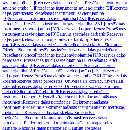
savienojamība [1]
Rezerves daļas paredzētas: Presēšanas instrumentu
savienojamība [1]
Presēšanas instrumentu savienojamība [2]
Rezerves
daļas paredzētas: Presēšanas instrumentu savienojamība
[2]
Presēšanas instrumentu savietojamība [2XL]
Rezerves daļas
paredzētas: Presēšanas instrumentu savietojamība [2XL]
Presēšanas
instrumentu savietojamība [3]
Rezerves daļas paredzētas: Presēšanas
instrumentu savietojamība [3]
Cauruļu apstrādes darbarīki
Rezerves
daļas paredzētas: Cauruļu apstrādes darbarīki
Spiediena testa
korķis
Rezerves daļas paredzētas: Spiediena testa korķis
Pārbaudes
līdzeklis
Piederumi
Presēšanas ierīces
Rezerves daļas paredzētas:
Presēšanas ierīces
Presēšanas ierīču savietojamība [1]
Rezerves daļas
paredzētas: Presēšanas ierīču savietojamība [1]
Presēšanas ierīču
savietojamība [2]
Rezerves daļas paredzētas: Presēšanas ierīču
savietojamība [2]
Presēšanas ierīču savietojamība [2XL]
Rezerves
daļas paredzētas: Presēšanas ierīču savietojamība [2XL]
Universālais
koferis
Rezerves daļas paredzētas: Universālais koferis
Universālais
koferis
Rezerves daļas paredzētas: Universālais koferis
Instrumenti
Geberit Silent-db20/Geberit PE
Rezerves daļas paredzētas:
Instrumenti Geberit Silent-db20/Geberit PE
Elektrometināšanas
instrumenti
Rezerves daļas paredzētas: Elektrometināšanas
instrumenti
Piederumi elektrometināšanas instrumentiem
Simetriskās
metināšanas
Rezerves daļas paredzētas: Simetriskās
metināšanas
Piederumi kontaktmetināšanas
Rezerves daļas
paredzētas: Piederumi kontaktmetināšanas
Cauruļu apstrādes
darbarīki
Rezerves daļas paredzētas: Cauruļu apstrādes