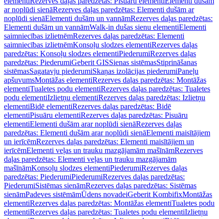
elementi
Rezerves daļas paredzētas: Pisuāru elementi
Elementi dušām
ar noplūdi sienā
Rezerves daļas paredzētas: Elementi dušām ar
noplūdi sienā
Elementi dušām un vannām
Rezerves daļas paredzētas:
Elementi dušām un vannām
Walk-in dušas sienu elementi
Elementi
saimniecības izlietnēm
Rezerves daļas paredzētas: Elementi
saimniecības izlietnēm
Konsoļu slodzes elementi
Rezerves daļas
paredzētas: Konsoļu slodzes elementi
Piederumi
Rezerves daļas
paredzētas: Piederumi
Geberit GIS
Sienas sistēmas
Stiprināšanas
sistēmas
Sagatavju piederumi
Skaņas izolācijas piederumi
Paneļu
apšuvums
Montāžas elementi
Rezerves daļas paredzētas: Montāžas
elementi
Tualetes podu elementi
Rezerves daļas paredzētas: Tualetes
podu elementi
Izlietņu elementi
Rezerves daļas paredzētas: Izlietņu
elementi
Bidē elementi
Rezerves daļas paredzētas: Bidē
elementi
Pisuāru elementi
Rezerves daļas paredzētas: Pisuāru
elementi
Elementi dušām arar noplūdi sienā
Rezerves daļas
paredzētas: Elementi dušām arar noplūdi sienā
Elementi maisītājiem
un ierīcēm
Rezerves daļas paredzētas: Elementi maisītājiem un
ierīcēm
Elementi veļas un trauku mazgājamām mašīnām
Rezerves
daļas paredzētas: Elementi veļas un trauku mazgājamām
mašīnām
Konsoļu slodzes elementi
Piederumi
Rezerves daļas
paredzētas: Piederumi
Piederumi
Rezerves daļas paredzētas:
Piederumi
Sistēmas sienām
Rezerves daļas paredzētas: Sistēmas
sienām
Padeves sistēmām
Ūdens novadei
Geberit Kombifix
Montāžas
elementi
Rezerves daļas paredzētas: Montāžas elementi
Tualetes podu
elementi
Rezerves daļas paredzētas: Tualetes podu elementi
Izlietņu