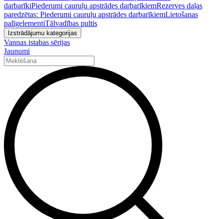
darbarīki
Piederumi cauruļu apstrādes darbarīkiem
Rezerves daļas
paredzētas: Piederumi cauruļu apstrādes darbarīkiem
Lietošanas
palīgelementi
Tālvadības pultis
Izstrādājumu kategorijas
Vannas istabas sērijas
Jaunumi