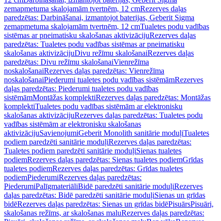
zemapmetuma skalojamām tvertnēm, 12 cm
Rezerves daļas
paredzētas: Darbināšanai, izmantojot baterijas, Geberit Sigma
zemapmetuma skalojamām tvertnēm, 12 cm
Tualetes podu vadības
sistēmas ar pneimatisku skalošanas aktivizāciju
Rezerves daļas
paredzētas: Tualetes podu vadības sistēmas ar pneimatisku
skalošanas aktivizāciju
Divu režīmu skalošanai
Rezerves daļas
paredzētas: Divu režīmu skalošanai
Vienrežīma
noskalošanai
Rezerves daļas paredzētas: Vienrežīma
noskalošanai
Piederumi tualetes podu vadības sistēmām
Rezerves
daļas paredzētas: Piederumi tualetes podu vadības
sistēmām
Montāžas komplekti
Rezerves daļas paredzētas: Montāžas
komplekti
Tualetes podu vadības sistēmām ar elektronisku
skalošanas aktivizāciju
Rezerves daļas paredzētas: Tualetes podu
vadības sistēmām ar elektronisku skalošanas
aktivizāciju
Savienojumi
Geberit Monolith sanitārie moduļi
Tualetes
podiem paredzēti sanitārie moduļi
Rezerves daļas paredzētas:
Tualetes podiem paredzēti sanitārie moduļi
Sienas tualetes
podiem
Rezerves daļas paredzētas: Sienas tualetes podiem
Grīdas
tualetes podiem
Rezerves daļas paredzētas: Grīdas tualetes
podiem
Piederumi
Rezerves daļas paredzētas:
Piederumi
Palīgmateriāli
Bidē paredzēti sanitārie moduļi
Rezerves
daļas paredzētas: Bidē paredzēti sanitārie moduļi
Sienas un grīdas
bidē
Rezerves daļas paredzētas: Sienas un grīdas bidē
Pisuārs
Pisuāri,
skalošanas režīms, ar skalošanas malu
Rezerves daļas paredzētas: