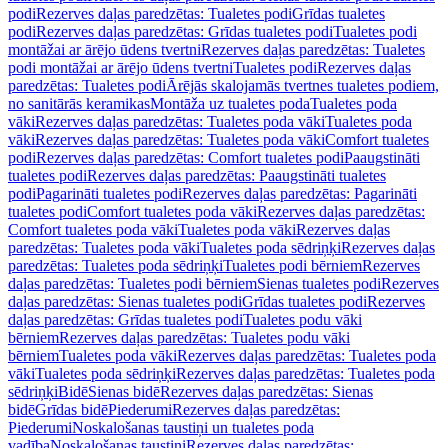
podi
Rezerves daļas paredzētas: Tualetes podi
Grīdas tualetes
podi
Rezerves daļas paredzētas: Grīdas tualetes podi
Tualetes podi
montāžai ar ārējo ūdens tvertni
Rezerves daļas paredzētas: Tualetes
podi montāžai ar ārējo ūdens tvertni
Tualetes podi
Rezerves daļas
paredzētas: Tualetes podi
Ārējās skalojamās tvertnes tualetes podiem,
no sanitārās keramikas
Montāža uz tualetes poda
Tualetes poda
vāki
Rezerves daļas paredzētas: Tualetes poda vāki
Tualetes poda
vāki
Rezerves daļas paredzētas: Tualetes poda vāki
Comfort tualetes
podi
Rezerves daļas paredzētas: Comfort tualetes podi
Paaugstināti
tualetes podi
Rezerves daļas paredzētas: Paaugstināti tualetes
podi
Pagarināti tualetes podi
Rezerves daļas paredzētas: Pagarināti
tualetes podi
Comfort tualetes poda vāki
Rezerves daļas paredzētas:
Comfort tualetes poda vāki
Tualetes poda vāki
Rezerves daļas
paredzētas: Tualetes poda vāki
Tualetes poda sēdriņķi
Rezerves daļas
paredzētas: Tualetes poda sēdriņķi
Tualetes podi bērniem
Rezerves
daļas paredzētas: Tualetes podi bērniem
Sienas tualetes podi
Rezerves
daļas paredzētas: Sienas tualetes podi
Grīdas tualetes podi
Rezerves
daļas paredzētas: Grīdas tualetes podi
Tualetes podu vāki
bērniem
Rezerves daļas paredzētas: Tualetes podu vāki
bērniem
Tualetes poda vāki
Rezerves daļas paredzētas: Tualetes poda
vāki
Tualetes poda sēdriņķi
Rezerves daļas paredzētas: Tualetes poda
sēdriņķi
Bidē
Sienas bidē
Rezerves daļas paredzētas: Sienas
bidē
Grīdas bidē
Piederumi
Rezerves daļas paredzētas:
Piederumi
Noskalošanas taustiņi un tualetes poda
vadība
Noskalošanas taustiņi
Rezerves daļas paredzētas: