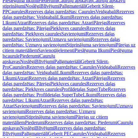
Pieslēguma līkumi
Piederumi
Cauruļu apskavas
Cauruļu apskavu
stiprinājumi
Noslēgi
Blīvējumi
Palīgmateriāli
Geberit Silent-
PP
Caurules
Rezerves daļas paredzētas: Caurules
Veidgabali
Rezerves
daļas paredzētas: Veidgabali
Līkumi
Rezerves daļas paredzētas:
Līkumi
Atzari
Rezerves daļas paredzētas: Atzari
Pārejas
Rezerves
daļas paredzētas: Pārejas
Piekļuves caurules
Rezerves daļas
paredzētas: Piekļuves caurules
Savienojumi
Rezerves daļas
paredzētas: Savienojumi
Uzmavu savienojumi
Rezerves daļas
paredzētas: Uzmavu savienojumi
Stiprinājuma savienojumi
Pārejas uz
citiem materiāliem
Savienotājelementi
Pieslēguma līkumi
Pieslēguma
īscaurule
Piederumi
Cauruļu
apskavas
Noslēgi
Blīvējumi
Palīgmateriāli
Geberit Silent-
Pro
Caurules
Rezerves daļas paredzētas: Caurules
Veidgabali
Rezerves
daļas paredzētas: Veidgabali
Līkumi
Rezerves daļas paredzētas:
Līkumi
Atzari
Rezerves daļas paredzētas: Atzari
Pārejas
Rezerves
daļas paredzētas: Pārejas
Piekļuves caurules
Rezerves daļas
paredzētas: Piekļuves caurules
Profildetaļas SuperTube
Rezerves
daļas paredzētas: Profildetaļas SuperTube
Līkumi
Rezerves daļas
paredzētas: Līkumi
Atzari
Rezerves daļas paredzētas:
Atzari
Savienojumi
Rezerves daļas paredzētas: Savienojumi
Uzmavu
savienojumi
Rezerves daļas paredzētas: Uzmavu
savienojumi
Stiprinājuma savienojumi
Pārejas uz citiem
materiāliem
Piederumi
Rezerves daļas paredzētas: Piederumi
Cauruļu
apskavas
Noslēgi
Blīvējumi
Rezerves daļas paredzētas:
Blīvējumi
Palīgmateriāli
Geberit PE
Caurules
Veidgabali
Rezerves