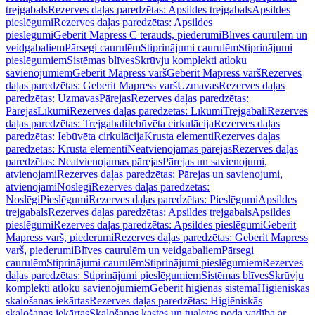
trejgabals
Rezerves daļas paredzētas: Apsildes trejgabals
Apsildes
pieslēgumi
Rezerves daļas paredzētas: Apsildes
pieslēgumi
Geberit Mapress C tērauds, piederumi
Blīves caurulēm un
veidgabaliem
Pārsegi caurulēm
Stiprinājumi caurulēm
Stiprinājumi
pieslēgumiem
Sistēmas blīves
Skrūvju komplekti atloku
savienojumiem
Geberit Mapress varš
Geberit Mapress varš
Rezerves
daļas paredzētas: Geberit Mapress varš
Uzmavas
Rezerves daļas
paredzētas: Uzmavas
Pārejas
Rezerves daļas paredzētas:
Pārejas
Līkumi
Rezerves daļas paredzētas: Līkumi
Trejgabali
Rezerves
daļas paredzētas: Trejgabali
Iebūvēta cirkulācija
Rezerves daļas
paredzētas: Iebūvēta cirkulācija
Krusta elementi
Rezerves daļas
paredzētas: Krusta elementi
Neatvienojamas pārejas
Rezerves daļas
paredzētas: Neatvienojamas pārejas
Pārejas un savienojumi,
atvienojami
Rezerves daļas paredzētas: Pārejas un savienojumi,
atvienojami
Noslēgi
Rezerves daļas paredzētas:
Noslēgi
Pieslēgumi
Rezerves daļas paredzētas: Pieslēgumi
Apsildes
trejgabals
Rezerves daļas paredzētas: Apsildes trejgabals
Apsildes
pieslēgumi
Rezerves daļas paredzētas: Apsildes pieslēgumi
Geberit
Mapress varš, piederumi
Rezerves daļas paredzētas: Geberit Mapress
varš, piederumi
Blīves caurulēm un veidgabaliem
Pārsegi
caurulēm
Stiprinājumi caurulēm
Stiprinājumi pieslēgumiem
Rezerves
daļas paredzētas: Stiprinājumi pieslēgumiem
Sistēmas blīves
Skrūvju
komplekti atloku savienojumiem
Geberit higiēnas sistēma
Higiēniskās
skalošanas iekārtas
Rezerves daļas paredzētas: Higiēniskās
skalošanas iekārtas
Skalošanas kastes un tualetes poda vadība ar