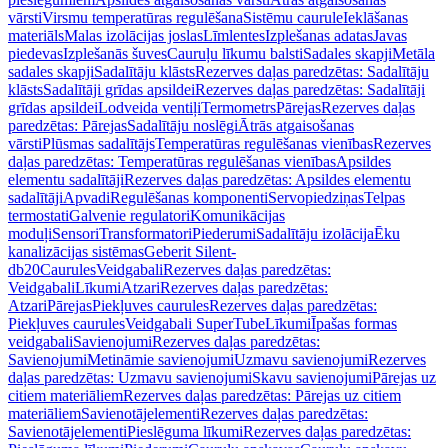
vārsti
Virsmu temperatūras regulēšana
Sistēmu caurule
Ieklāšanas
materiāls
Malas izolācijas joslas
Līmlentes
Izplešanas adatas
Javas
piedevas
Izplešanās šuves
Cauruļu līkumu balsti
Sadales skapji
Metāla
sadales skapji
Sadalītāju klāsts
Rezerves daļas paredzētas: Sadalītāju
klāsts
Sadalītāji grīdas apsildei
Rezerves daļas paredzētas: Sadalītāji
grīdas apsildei
Lodveida ventiļi
Termometrs
Pārejas
Rezerves daļas
paredzētas: Pārejas
Sadalītāju noslēgi
Ātrās atgaisošanas
vārsti
Plūsmas sadalītājs
Temperatūras regulēšanas vienības
Rezerves
daļas paredzētas: Temperatūras regulēšanas vienības
Apsildes
elementu sadalītāji
Rezerves daļas paredzētas: Apsildes elementu
sadalītāji
Apvadi
Regulēšanas komponenti
Servopiedziņas
Telpas
termostati
Galvenie regulatori
Komunikācijas
moduļi
Sensori
Transformatori
Piederumi
Sadalītāju izolācija
Ēku
kanalizācijas sistēmas
Geberit Silent-
db20
Caurules
Veidgabali
Rezerves daļas paredzētas:
Veidgabali
Līkumi
Atzari
Rezerves daļas paredzētas:
Atzari
Pārejas
Piekļuves caurules
Rezerves daļas paredzētas:
Piekļuves caurules
Veidgabali SuperTube
Līkumi
Īpašas formas
veidgabali
Savienojumi
Rezerves daļas paredzētas:
Savienojumi
Metināmie savienojumi
Uzmavu savienojumi
Rezerves
daļas paredzētas: Uzmavu savienojumi
Skavu savienojumi
Pārejas uz
citiem materiāliem
Rezerves daļas paredzētas: Pārejas uz citiem
materiāliem
Savienotājelementi
Rezerves daļas paredzētas:
Savienotājelementi
Pieslēguma līkumi
Rezerves daļas paredzētas: