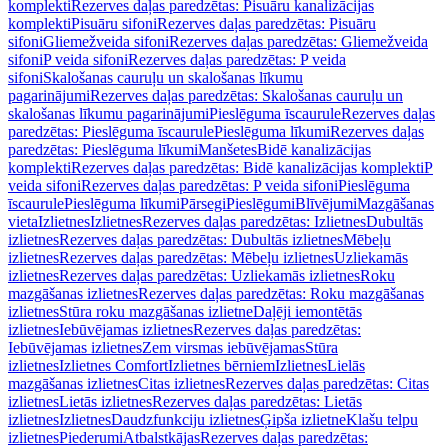
komplekti
Rezerves daļas paredzētas: Pisuāru kanalizācijas
komplekti
Pisuāru sifoni
Rezerves daļas paredzētas: Pisuāru
sifoni
Gliemežveida sifoni
Rezerves daļas paredzētas: Gliemežveida
sifoni
P veida sifoni
Rezerves daļas paredzētas: P veida
sifoni
Skalošanas cauruļu un skalošanas līkumu
pagarinājumi
Rezerves daļas paredzētas: Skalošanas cauruļu un
skalošanas līkumu pagarinājumi
Pieslēguma īscaurule
Rezerves daļas
paredzētas: Pieslēguma īscaurule
Pieslēguma līkumi
Rezerves daļas
paredzētas: Pieslēguma līkumi
Manšetes
Bidē kanalizācijas
komplekti
Rezerves daļas paredzētas: Bidē kanalizācijas komplekti
P
veida sifoni
Rezerves daļas paredzētas: P veida sifoni
Pieslēguma
īscaurule
Pieslēguma līkumi
Pārsegi
Pieslēgumi
Blīvējumi
Mazgāšanas
vieta
Izlietnes
Izlietnes
Rezerves daļas paredzētas: Izlietnes
Dubultās
izlietnes
Rezerves daļas paredzētas: Dubultās izlietnes
Mēbeļu
izlietnes
Rezerves daļas paredzētas: Mēbeļu izlietnes
Uzliekamās
izlietnes
Rezerves daļas paredzētas: Uzliekamās izlietnes
Roku
mazgāšanas izlietnes
Rezerves daļas paredzētas: Roku mazgāšanas
izlietnes
Stūra roku mazgāšanas izlietne
Daļēji iemontētās
izlietnes
Iebūvējamas izlietnes
Rezerves daļas paredzētas:
Iebūvējamas izlietnes
Zem virsmas iebūvējamas
Stūra
izlietnes
Izlietnes Comfort
Izlietnes bērniem
Izlietnes
Lielās
mazgāšanas izlietnes
Citas izlietnes
Rezerves daļas paredzētas: Citas
izlietnes
Lietās izlietnes
Rezerves daļas paredzētas: Lietās
izlietnes
Izlietnes
Daudzfunkciju izlietnes
Ģipša izlietne
Klašu telpu
izlietnes
Piederumi
Atbalstkājas
Rezerves daļas paredzētas: