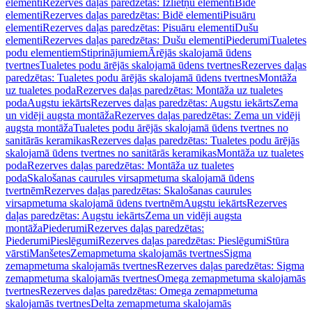
elementi
Rezerves daļas paredzētas: Izlietņu elementi
Bidē
elementi
Rezerves daļas paredzētas: Bidē elementi
Pisuāru
elementi
Rezerves daļas paredzētas: Pisuāru elementi
Dušu
elementi
Rezerves daļas paredzētas: Dušu elementi
Piederumi
Tualetes
podu elementiem
Stiprinājumiem
Ārējās skalojamā ūdens
tvertnes
Tualetes podu ārējās skalojamā ūdens tvertnes
Rezerves daļas
paredzētas: Tualetes podu ārējās skalojamā ūdens tvertnes
Montāža
uz tualetes poda
Rezerves daļas paredzētas: Montāža uz tualetes
poda
Augstu iekārts
Rezerves daļas paredzētas: Augstu iekārts
Zema
un vidēji augsta montāža
Rezerves daļas paredzētas: Zema un vidēji
augsta montāža
Tualetes podu ārējās skalojamā ūdens tvertnes no
sanitārās keramikas
Rezerves daļas paredzētas: Tualetes podu ārējās
skalojamā ūdens tvertnes no sanitārās keramikas
Montāža uz tualetes
poda
Rezerves daļas paredzētas: Montāža uz tualetes
poda
Skalošanas caurules virsapmetuma skalojamā ūdens
tvertnēm
Rezerves daļas paredzētas: Skalošanas caurules
virsapmetuma skalojamā ūdens tvertnēm
Augstu iekārts
Rezerves
daļas paredzētas: Augstu iekārts
Zema un vidēji augsta
montāža
Piederumi
Rezerves daļas paredzētas:
Piederumi
Pieslēgumi
Rezerves daļas paredzētas: Pieslēgumi
Stūra
vārsti
Manšetes
Zemapmetuma skalojamās tvertnes
Sigma
zemapmetuma skalojamās tvertnes
Rezerves daļas paredzētas: Sigma
zemapmetuma skalojamās tvertnes
Omega zemapmetuma skalojamās
tvertnes
Rezerves daļas paredzētas: Omega zemapmetuma
skalojamās tvertnes
Delta zemapmetuma skalojamās