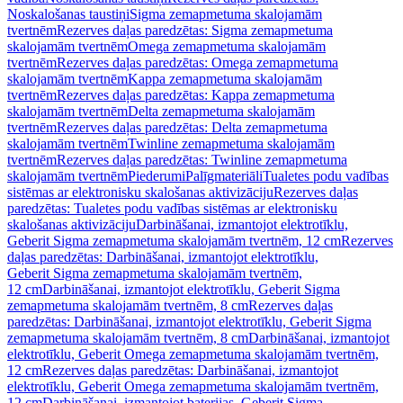
Noskalošanas taustiņi
Sigma zemapmetuma skalojamām
tvertnēm
Rezerves daļas paredzētas: Sigma zemapmetuma
skalojamām tvertnēm
Omega zemapmetuma skalojamām
tvertnēm
Rezerves daļas paredzētas: Omega zemapmetuma
skalojamām tvertnēm
Kappa zemapmetuma skalojamām
tvertnēm
Rezerves daļas paredzētas: Kappa zemapmetuma
skalojamām tvertnēm
Delta zemapmetuma skalojamām
tvertnēm
Rezerves daļas paredzētas: Delta zemapmetuma
skalojamām tvertnēm
Twinline zemapmetuma skalojamām
tvertnēm
Rezerves daļas paredzētas: Twinline zemapmetuma
skalojamām tvertnēm
Piederumi
Palīgmateriāli
Tualetes podu vadības
sistēmas ar elektronisku skalošanas aktivizāciju
Rezerves daļas
paredzētas: Tualetes podu vadības sistēmas ar elektronisku
skalošanas aktivizāciju
Darbināšanai, izmantojot elektrotīklu,
Geberit Sigma zemapmetuma skalojamām tvertnēm, 12 cm
Rezerves
daļas paredzētas: Darbināšanai, izmantojot elektrotīklu,
Geberit Sigma zemapmetuma skalojamām tvertnēm,
12 cm
Darbināšanai, izmantojot elektrotīklu, Geberit Sigma
zemapmetuma skalojamām tvertnēm, 8 cm
Rezerves daļas
paredzētas: Darbināšanai, izmantojot elektrotīklu, Geberit Sigma
zemapmetuma skalojamām tvertnēm, 8 cm
Darbināšanai, izmantojot
elektrotīklu, Geberit Omega zemapmetuma skalojamām tvertnēm,
12 cm
Rezerves daļas paredzētas: Darbināšanai, izmantojot
elektrotīklu, Geberit Omega zemapmetuma skalojamām tvertnēm,
12 cm
Darbināšanai, izmantojot baterijas, Geberit Sigma