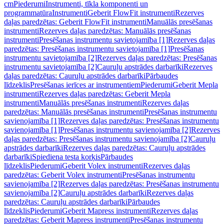
cm
Piederumi
Instrumenti, tīkla komponenti un
programmatūra
Instrumenti
Geberit FlowFit instrumenti
Rezerves
daļas paredzētas: Geberit FlowFit instrumenti
Manuālās presēšanas
instrumenti
Rezerves daļas paredzētas: Manuālās presēšanas
instrumenti
Presēšanas instrumentu savietojamība [1]
Rezerves daļas
paredzētas: Presēšanas instrumentu savietojamība [1]
Presēšanas
instrumentu savietojamība [2]
Rezerves daļas paredzētas: Presēšanas
instrumentu savietojamība [2]
Cauruļu apstrādes darbarīki
Rezerves
daļas paredzētas: Cauruļu apstrādes darbarīki
Pārbaudes
līdzeklis
Presēšanas ierīces ar instrumentiem
Piederumi
Geberit Mepla
instrumenti
Rezerves daļas paredzētas: Geberit Mepla
instrumenti
Manuālās presēšanas instrumenti
Rezerves daļas
paredzētas: Manuālās presēšanas instrumenti
Presēšanas instrumentu
savienojamība [1]
Rezerves daļas paredzētas: Presēšanas instrumentu
savienojamība [1]
Presēšanas instrumentu savienojamība [2]
Rezerves
daļas paredzētas: Presēšanas instrumentu savienojamība [2]
Cauruļu
apstrādes darbarīki
Rezerves daļas paredzētas: Cauruļu apstrādes
darbarīki
Spiediena testa korķis
Pārbaudes
līdzeklis
Piederumi
Geberit Volex instrumenti
Rezerves daļas
paredzētas: Geberit Volex instrumenti
Presēšanas instrumentu
savienojamība [2]
Rezerves daļas paredzētas: Presēšanas instrumentu
savienojamība [2]
Cauruļu apstrādes darbarīki
Rezerves daļas
paredzētas: Cauruļu apstrādes darbarīki
Pārbaudes
līdzeklis
Piederumi
Geberit Mapress instrumenti
Rezerves daļas
paredzētas: Geberit Mapress instrumenti
Presēšanas instrumentu