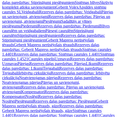
daļas paredzētas: Stiprinājumi pieslēgumiem
Sistēmas blīves
Skrūvju
komplekti atloku savienojumiem
Geberit Volex
Apsildes sistēmu
caurules SL
Veidgabali
Rezerves daļas paredzētas: Veidgabali
Pārejas
un savienojumi, atvienojami
Rezerves daļas paredzētas: Pārejas un
savienojumi, atvienojami
Pieslēgumi
Sadalītājs ar vītnes
pieslēgumu
Piederumi
Rezerves daļas paredzētas: Piederumi
Blīves
caurulēm un veidgabaliem
Pārsegi caurulēm
Stiprinājumi
caurulēm
Stiprinājumi pieslēgumiem
Rezerves daļas paredzētas:
Stiprinājumi pieslēgumiem
Geberit Mapress nerūsējošais
tērauds
Geberit Mapress nerūsējošais tērauds
Rezerves daļas
paredzētas: Geberit Mapress nerūsējošais tērauds
Sistēmas caurules
1.4401
Rezerves daļas paredzētas: Sistēmas caurules 1.4401
Sistēmas
caurules 1.4521
Caurules nipelis
Uzmavas
Rezerves daļas paredzētas:
Uzmavas
Pārejas
Rezerves daļas paredzētas: Pārejas
Līkumi
Rezerves
daļas paredzētas: Līkumi
Trejgabali
Rezerves daļas paredzētas:
Trejgabali
Iebūvēta cirkulācija
Rezerves daļas paredzētas: Iebūvēta
cirkulācija
Neatvienojamas pārejas
Rezerves daļas paredzētas:
Neatvienojamas pārejas
Pārejas un savienojumi,
atvienojami
Rezerves daļas paredzētas: Pārejas un savienojumi,
atvienojami
Kompensatori
Rezerves daļas paredzētas:
Kompensatori
Noslēgi
Rezerves daļas paredzētas:
Noslēgi
Pieslēgumi
Rezerves daļas paredzētas: Pieslēgumi
Geberit
Mapress nerūsējošais tērauds, gāze
Rezerves daļas paredzētas:
Geberit Mapress nerūsējošais tērauds, gāze
Sistēmas caurules
1.4401
Rezerves daļas paredzētas: Sistēmas caurules 1.4401
Caurules