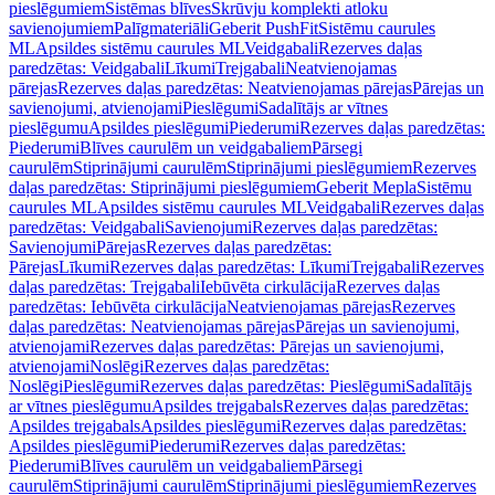
pieslēgumiem
Sistēmas blīves
Skrūvju komplekti atloku
savienojumiem
Palīgmateriāli
Geberit PushFit
Sistēmu caurules
ML
Apsildes sistēmu caurules ML
Veidgabali
Rezerves daļas
paredzētas: Veidgabali
Līkumi
Trejgabali
Neatvienojamas
pārejas
Rezerves daļas paredzētas: Neatvienojamas pārejas
Pārejas un
savienojumi, atvienojami
Pieslēgumi
Sadalītājs ar vītnes
pieslēgumu
Apsildes pieslēgumi
Piederumi
Rezerves daļas paredzētas:
Piederumi
Blīves caurulēm un veidgabaliem
Pārsegi
caurulēm
Stiprinājumi caurulēm
Stiprinājumi pieslēgumiem
Rezerves
daļas paredzētas: Stiprinājumi pieslēgumiem
Geberit Mepla
Sistēmu
caurules ML
Apsildes sistēmu caurules ML
Veidgabali
Rezerves daļas
paredzētas: Veidgabali
Savienojumi
Rezerves daļas paredzētas:
Savienojumi
Pārejas
Rezerves daļas paredzētas:
Pārejas
Līkumi
Rezerves daļas paredzētas: Līkumi
Trejgabali
Rezerves
daļas paredzētas: Trejgabali
Iebūvēta cirkulācija
Rezerves daļas
paredzētas: Iebūvēta cirkulācija
Neatvienojamas pārejas
Rezerves
daļas paredzētas: Neatvienojamas pārejas
Pārejas un savienojumi,
atvienojami
Rezerves daļas paredzētas: Pārejas un savienojumi,
atvienojami
Noslēgi
Rezerves daļas paredzētas:
Noslēgi
Pieslēgumi
Rezerves daļas paredzētas: Pieslēgumi
Sadalītājs
ar vītnes pieslēgumu
Apsildes trejgabals
Rezerves daļas paredzētas:
Apsildes trejgabals
Apsildes pieslēgumi
Rezerves daļas paredzētas:
Apsildes pieslēgumi
Piederumi
Rezerves daļas paredzētas:
Piederumi
Blīves caurulēm un veidgabaliem
Pārsegi
caurulēm
Stiprinājumi caurulēm
Stiprinājumi pieslēgumiem
Rezerves