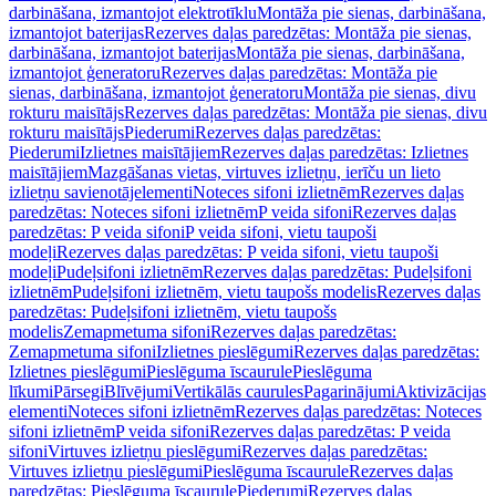
darbināšana, izmantojot elektrotīklu
Montāža pie sienas, darbināšana,
izmantojot baterijas
Rezerves daļas paredzētas: Montāža pie sienas,
darbināšana, izmantojot baterijas
Montāža pie sienas, darbināšana,
izmantojot ģeneratoru
Rezerves daļas paredzētas: Montāža pie
sienas, darbināšana, izmantojot ģeneratoru
Montāža pie sienas, divu
rokturu maisītājs
Rezerves daļas paredzētas: Montāža pie sienas, divu
rokturu maisītājs
Piederumi
Rezerves daļas paredzētas:
Piederumi
Izlietnes maisītājiem
Rezerves daļas paredzētas: Izlietnes
maisītājiem
Mazgāšanas vietas, virtuves izlietņu, ierīču un lieto
izlietņu savienotājelementi
Noteces sifoni izlietnēm
Rezerves daļas
paredzētas: Noteces sifoni izlietnēm
P veida sifoni
Rezerves daļas
paredzētas: P veida sifoni
P veida sifoni, vietu taupoši
modeļi
Rezerves daļas paredzētas: P veida sifoni, vietu taupoši
modeļi
Pudeļsifoni izlietnēm
Rezerves daļas paredzētas: Pudeļsifoni
izlietnēm
Pudeļsifoni izlietnēm, vietu taupošs modelis
Rezerves daļas
paredzētas: Pudeļsifoni izlietnēm, vietu taupošs
modelis
Zemapmetuma sifoni
Rezerves daļas paredzētas:
Zemapmetuma sifoni
Izlietnes pieslēgumi
Rezerves daļas paredzētas:
Izlietnes pieslēgumi
Pieslēguma īscaurule
Pieslēguma
līkumi
Pārsegi
Blīvējumi
Vertikālās caurules
Pagarinājumi
Aktivizācijas
elementi
Noteces sifoni izlietnēm
Rezerves daļas paredzētas: Noteces
sifoni izlietnēm
P veida sifoni
Rezerves daļas paredzētas: P veida
sifoni
Virtuves izlietņu pieslēgumi
Rezerves daļas paredzētas:
Virtuves izlietņu pieslēgumi
Pieslēguma īscaurule
Rezerves daļas
paredzētas: Pieslēguma īscaurule
Piederumi
Rezerves daļas