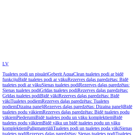
LV
Tualetes podi un pisuāri
Geberit AquaClean tualetes podi ar bidē
funkciju
Bidē tualetes podi ar vāku
Rezerves daļas paredzētas: Bidē
tualetes podi ar vāku
Sienas tualetes podi
Rezerves daļas paredzētas:
Sienas tualetes podi
Grīdas tualetes podi
Rezerves daļas paredzētas:
Grīdas tualetes podi
Bidē vāki
Rezerves daļas paredzētas: Bidē
vāki
Tualetes podiem
Rezerves daļas paredzētas: Tualetes
podiem
Dizaina paneļi
Rezerves daļas paredzētas: Dizaina paneļi
Bidē
tualetes podu vākiem
Rezerves daļas paredzētas: Bidē tualetes podu
vākiem
Piederumi
Bidē tualetes podu un vāku komplektiem
Bidē
tualetes podu vākiem
Bidē vāku un bidē tualetes podu un vāku
komplektiem
Palīgmateriāli
Tualetes podi un tualetes poda vāki
Sienas
tualetes podi
Rezerves daļas paredzētas: Sienas tualetes podi
Tualetes