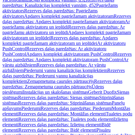
paredzētas: Kanalizācijas komplekti vannām, d52
Pagriežams
aktivizators
Rezerves daļas paredzētas: Pagriežams
aktivizators
Apdares komplekti pagriežamam aktivizatoram
Rezerves
daļas paredzētas: Apdares komplekti pagriežamam aktivizatoram
Ar
pagriežamu aktivizatoru un ieplūdi
Rezerves daļas paredzētas: Ar
pagriežamu aktivizatoru un ieplūdi
Apdares komplekti pagriežamam
aktivizatoram un ieplūdei
Rezerves daļas paredzētas: Apdares
komplekti pagriežamam aktivizatoram un ieplūdei
Ar aktivizatoru
PushControl
Rezerves daļas paredzētas: Ar aktivizatoru
PushControl
Apdares komplekti aktivizatoram PushControl
Rezerves
daļas paredzētas: Apdares komplekti aktivizatoram PushControl
Ar
vārstu aizbāžņiem
Rezerves daļas paredzētas: Ar vārstu
aizbāžņiem
Piederumi vannu kanalizācijas komplektiem
Rezerves
daļas paredzētas: Piederumi vannu kanalizācijas
komplektiem
Zemapmetuma caurules pārtraucējs
Rezerves daļas
paredzētas: Zemapmetuma caurules pārtraucējs
Ūdens
pieslēgumi
Instalācijas un skalošanas sistēmas
Geberit Duofix
Sienas
sistēmas
Rezerves daļas paredzētas: Sienas sistēmas
Stiprināšanas
sistēmas
Rezerves daļas paredzētas: Stiprināšanas sistēmas
Paneļu
apšuvums
Piederumi
Rezerves daļas paredzētas: Piederumi
Montāžas
elementi
Rezerves daļas paredzētas: Montāžas elementi
Tualetes podu
elementi
Rezerves daļas paredzētas: Tualetes podu elementi
Izlietņu
elementi
Rezerves daļas paredzētas: Izlietņu elementi
Bidē
elementi
Rezerves daļas paredzētas: Bidē elementi
Pisuāru