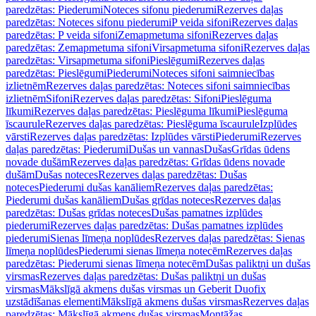
paredzētas: Piederumi
Noteces sifonu piederumi
Rezerves daļas
paredzētas: Noteces sifonu piederumi
P veida sifoni
Rezerves daļas
paredzētas: P veida sifoni
Zemapmetuma sifoni
Rezerves daļas
paredzētas: Zemapmetuma sifoni
Virsapmetuma sifoni
Rezerves daļas
paredzētas: Virsapmetuma sifoni
Pieslēgumi
Rezerves daļas
paredzētas: Pieslēgumi
Piederumi
Noteces sifoni saimniecības
izlietnēm
Rezerves daļas paredzētas: Noteces sifoni saimniecības
izlietnēm
Sifoni
Rezerves daļas paredzētas: Sifoni
Pieslēguma
līkumi
Rezerves daļas paredzētas: Pieslēguma līkumi
Pieslēguma
īscaurule
Rezerves daļas paredzētas: Pieslēguma īscaurule
Izplūdes
vārsti
Rezerves daļas paredzētas: Izplūdes vārsti
Piederumi
Rezerves
daļas paredzētas: Piederumi
Dušas un vannas
Dušas
Grīdas ūdens
novade dušām
Rezerves daļas paredzētas: Grīdas ūdens novade
dušām
Dušas noteces
Rezerves daļas paredzētas: Dušas
noteces
Piederumi dušas kanāliem
Rezerves daļas paredzētas:
Piederumi dušas kanāliem
Dušas grīdas noteces
Rezerves daļas
paredzētas: Dušas grīdas noteces
Dušas pamatnes izplūdes
piederumi
Rezerves daļas paredzētas: Dušas pamatnes izplūdes
piederumi
Sienas līmeņa noplūdes
Rezerves daļas paredzētas: Sienas
līmeņa noplūdes
Piederumi sienas līmeņa notecēm
Rezerves daļas
paredzētas: Piederumi sienas līmeņa notecēm
Dušas paliktņi un dušas
virsmas
Rezerves daļas paredzētas: Dušas paliktņi un dušas
virsmas
Mākslīgā akmens dušas virsmas un Geberit Duofix
uzstādīšanas elementi
Mākslīgā akmens dušas virsmas
Rezerves daļas
paredzētas: Mākslīgā akmens dušas virsmas
Montāžas