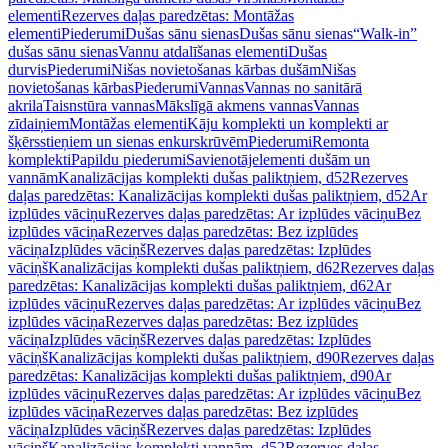
elementi
Rezerves daļas paredzētas: Montāžas
elementi
Piederumi
Dušas sānu sienas
Dušas sānu sienas
“Walk-in”
dušas sānu sienas
Vannu atdalīšanas elementi
Dušas
durvis
Piederumi
Nišas novietošanas kārbas dušām
Nišas
novietošanas kārbas
Piederumi
Vannas
Vannas no sanitārā
akrila
Taisnstūra vannas
Mākslīgā akmens vannas
Vannas
zīdaiņiem
Montāžas elementi
Kāju komplekti un komplekti ar
šķērsstieņiem un sienas enkurskrūvēm
Piederumi
Remonta
komplekti
Papildu piederumi
Savienotājelementi dušām un
vannām
Kanalizācijas komplekti dušas paliktņiem, d52
Rezerves
daļas paredzētas: Kanalizācijas komplekti dušas paliktņiem, d52
Ar
izplūdes vāciņu
Rezerves daļas paredzētas: Ar izplūdes vāciņu
Bez
izplūdes vāciņa
Rezerves daļas paredzētas: Bez izplūdes
vāciņa
Izplūdes vāciņš
Rezerves daļas paredzētas: Izplūdes
vāciņš
Kanalizācijas komplekti dušas paliktņiem, d62
Rezerves daļas
paredzētas: Kanalizācijas komplekti dušas paliktņiem, d62
Ar
izplūdes vāciņu
Rezerves daļas paredzētas: Ar izplūdes vāciņu
Bez
izplūdes vāciņa
Rezerves daļas paredzētas: Bez izplūdes
vāciņa
Izplūdes vāciņš
Rezerves daļas paredzētas: Izplūdes
vāciņš
Kanalizācijas komplekti dušas paliktņiem, d90
Rezerves daļas
paredzētas: Kanalizācijas komplekti dušas paliktņiem, d90
Ar
izplūdes vāciņu
Rezerves daļas paredzētas: Ar izplūdes vāciņu
Bez
izplūdes vāciņa
Rezerves daļas paredzētas: Bez izplūdes
vāciņa
Izplūdes vāciņš
Rezerves daļas paredzētas: Izplūdes
vāciņš
Kanalizācijas komplekti vannām, d52
Rezerves daļas