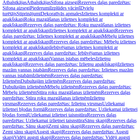
Atbalstkājas
Atbalstkājas
Sifona aizsegi
Rezerves daļas paredzētas:
Sifona aizsegi
Piederumi
Izplūdes vāciņš
Dvieļu
turētājs
Stiprinājumi
Dekoratīvās apmales
Izlietnes komplekti ar
apakšskapi
Roku mazgāšanas izlietnes komplekti ar
apakšskapi
Rezerves daļas paredzētas: Roku mazgāšanas izlietnes
komplekti ar apakšskapi
Izlietnes komplekti ar apakšskapi
Rezerves
daļas paredzētas: Izlietnes komplekti ar apakšskapi
Mēbeļu izlietnes
komplekti ar apakšskapi
Rezerves daļas paredzētas: Mēbeļu izlietnes
komplekti ar apakšskapi
Iebūvējamas izlietnes komplekti ar
apakšskapi
Rezerves daļas paredzētas: Iebūvējamas izlietnes
komplekti ar apakšskapi
Vannas istabas mēbeles
Izlietņu
apakšskapji
Rezerves daļas paredzētas: Izlietņu apakšskapji
Izlietnes
mazām vannas istabām
Rezerves daļas paredzētas: Izlietnes mazām
vannas istabām
Izlietnēm
Rezerves daļas paredzētas:
Izlietnēm
Dubultajām izlietnēm
Rezerves daļas paredzētas:
Dubultajām izlietnēm
Mēbeļu izlietnēm
Rezerves daļas paredzētas:
Mēbeļu izlietnēm
Stūra roku mazgāšanas izlietnēm
Rezerves daļas
paredzētas: Stūra roku mazgāšanas izlietnēm
Izlietņu
virsmas
Rezerves daļas paredzētas: Izlietņu virsmas
Uzliekamai
izlietnei bļodas formā
Rezerves daļas paredzētas: Uzliekamai izlietnei
bļodas formā
Uzliekamai izlietnei taisnstūra
Rezerves daļas
paredzētas: Uzliekamai izlietnei taisnstūra
Sānu skapji
Rezerves daļas
paredzētas: Sānu skapji
Zemi sānu skapji
Rezerves daļas paredzētas:
Zemi sānu skapji
Augsti skapji
Rezerves daļas paredzētas: Augsti
skapji
Vidēji augsti skapji
Rezerves daļas paredzētas: Vidēji augsti