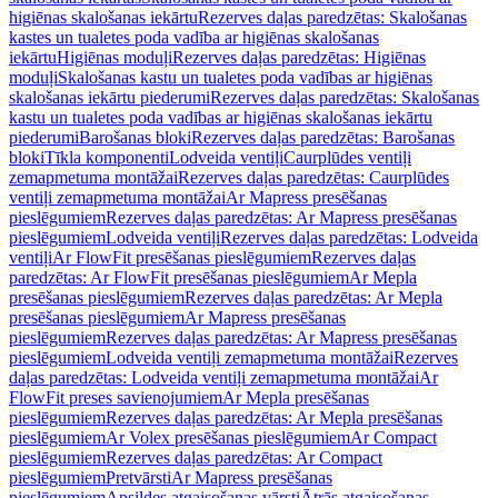
higiēnas skalošanas iekārtu
Rezerves daļas paredzētas: Skalošanas
kastes un tualetes poda vadība ar higiēnas skalošanas
iekārtu
Higiēnas moduļi
Rezerves daļas paredzētas: Higiēnas
moduļi
Skalošanas kastu un tualetes poda vadības ar higiēnas
skalošanas iekārtu piederumi
Rezerves daļas paredzētas: Skalošanas
kastu un tualetes poda vadības ar higiēnas skalošanas iekārtu
piederumi
Barošanas bloki
Rezerves daļas paredzētas: Barošanas
bloki
Tīkla komponenti
Lodveida ventiļi
Caurplūdes ventiļi
zemapmetuma montāžai
Rezerves daļas paredzētas: Caurplūdes
ventiļi zemapmetuma montāžai
Ar Mapress presēšanas
pieslēgumiem
Rezerves daļas paredzētas: Ar Mapress presēšanas
pieslēgumiem
Lodveida ventiļi
Rezerves daļas paredzētas: Lodveida
ventiļi
Ar FlowFit presēšanas pieslēgumiem
Rezerves daļas
paredzētas: Ar FlowFit presēšanas pieslēgumiem
Ar Mepla
presēšanas pieslēgumiem
Rezerves daļas paredzētas: Ar Mepla
presēšanas pieslēgumiem
Ar Mapress presēšanas
pieslēgumiem
Rezerves daļas paredzētas: Ar Mapress presēšanas
pieslēgumiem
Lodveida ventiļi zemapmetuma montāžai
Rezerves
daļas paredzētas: Lodveida ventiļi zemapmetuma montāžai
Ar
FlowFit preses savienojumiem
Ar Mepla presēšanas
pieslēgumiem
Rezerves daļas paredzētas: Ar Mepla presēšanas
pieslēgumiem
Ar Volex presēšanas pieslēgumiem
Ar Compact
pieslēgumiem
Rezerves daļas paredzētas: Ar Compact
pieslēgumiem
Pretvārsti
Ar Mapress presēšanas
pieslēgumiem
Apsildes atgaisošanas vārsti
Ātrās atgaisošanas