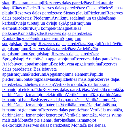
skapji
Piekaramie skapji
Rezerves daļas paredzētas: Piekaramie
skapji
Citas mēbeles
Rezerves daļas paredzētas: Citas mēbeles
Sienas
plaukti
Rezerves daļas paredzētas: Sienas plaukti
Piederumi
Rezerves
daļas paredzētas: Piederumi
Atvilktņu sadalītāji un uzglabāšanas
kārbas
Dvieļu turētāji un dvieļu āķi
Apgaismojuma
elementi
Rokturi
Kāju komplekti
Magnētiskās
plāksnes
Kontaktligzdas
Rezerves daļas paredzētas:
Kontaktligzdas
Papildu piederumi
Spoguļi un
spoguļskapji
Spoguļi
Rezerves daļas paredzētas: Spoguļi
Ar iebūvētu
apgaismojumu
Rezerves daļas paredzētas: Ar iebūvētu
apgaismojumu
Spoguļskapji
Rezerves daļas paredzētas:
Spoguļskapji
Ar iebūvētu apgaismojumu
Rezerves daļas paredzētas:
Ar iebūvētu apgaismojumu
Bez iebūvēta apgaismojuma
Rezerves
daļas paredzētas: Bez iebūvēta
apgaismojuma
Piederumi
Apgaismojuma elementi
Papildu
piederumi
Kontaktligzdas
Maisītāji
Izlietnes maisītāji
Rezerves daļas
paredzētas: Izlietnes maisītāji
Vertikāla montāža, darbināšana,
izmantojot elektrotīklu
Rezerves daļas paredzētas: Vertikāla montāža,
darbināšana, izmantojot elektrotīklu
Vertikāla montāža, darbināšana,
izmantojot baterijas
Rezerves daļas paredzētas: Vertikāla montāža,
darbināšana, izmantojot baterijas
Vertikāla montāža, darbināšana,
izmantojot ģeneratoru
Rezerves daļas paredzētas: Vertikāla montāža,
darbināšana, izmantojot ģeneratoru
Vertikāla montāža, vienas sviras
maisītājs
Montāža pie sienas, darbināšana, izmantojot
elektrotīklu
Rezerves daļas paredzētas: Montāža pie sienas,