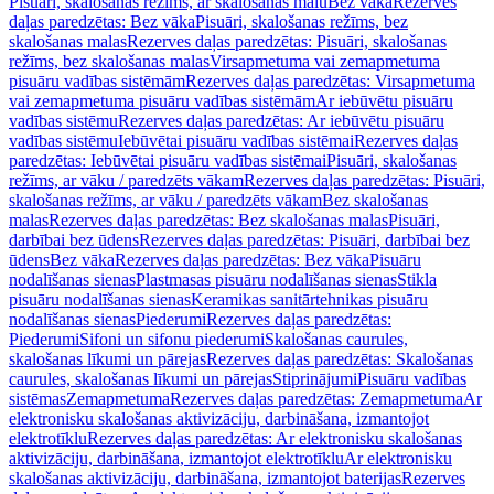
Pisuāri, skalošanas režīms, ar skalošanas malu
Bez vāka
Rezerves
daļas paredzētas: Bez vāka
Pisuāri, skalošanas režīms, bez
skalošanas malas
Rezerves daļas paredzētas: Pisuāri, skalošanas
režīms, bez skalošanas malas
Virsapmetuma vai zemapmetuma
pisuāru vadības sistēmām
Rezerves daļas paredzētas: Virsapmetuma
vai zemapmetuma pisuāru vadības sistēmām
Ar iebūvētu pisuāru
vadības sistēmu
Rezerves daļas paredzētas: Ar iebūvētu pisuāru
vadības sistēmu
Iebūvētai pisuāru vadības sistēmai
Rezerves daļas
paredzētas: Iebūvētai pisuāru vadības sistēmai
Pisuāri, skalošanas
režīms, ar vāku / paredzēts vākam
Rezerves daļas paredzētas: Pisuāri,
skalošanas režīms, ar vāku / paredzēts vākam
Bez skalošanas
malas
Rezerves daļas paredzētas: Bez skalošanas malas
Pisuāri,
darbībai bez ūdens
Rezerves daļas paredzētas: Pisuāri, darbībai bez
ūdens
Bez vāka
Rezerves daļas paredzētas: Bez vāka
Pisuāru
nodalīšanas sienas
Plastmasas pisuāru nodalīšanas sienas
Stikla
pisuāru nodalīšanas sienas
Keramikas sanitārtehnikas pisuāru
nodalīšanas sienas
Piederumi
Rezerves daļas paredzētas:
Piederumi
Sifoni un sifonu piederumi
Skalošanas caurules,
skalošanas līkumi un pārejas
Rezerves daļas paredzētas: Skalošanas
caurules, skalošanas līkumi un pārejas
Stiprinājumi
Pisuāru vadības
sistēmas
Zemapmetuma
Rezerves daļas paredzētas: Zemapmetuma
Ar
elektronisku skalošanas aktivizāciju, darbināšana, izmantojot
elektrotīklu
Rezerves daļas paredzētas: Ar elektronisku skalošanas
aktivizāciju, darbināšana, izmantojot elektrotīklu
Ar elektronisku
skalošanas aktivizāciju, darbināšana, izmantojot baterijas
Rezerves