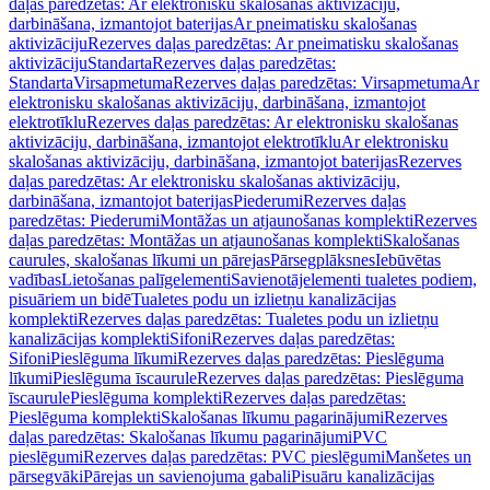
daļas paredzētas: Ar elektronisku skalošanas aktivizāciju,
darbināšana, izmantojot baterijas
Ar pneimatisku skalošanas
aktivizāciju
Rezerves daļas paredzētas: Ar pneimatisku skalošanas
aktivizāciju
Standarta
Rezerves daļas paredzētas:
Standarta
Virsapmetuma
Rezerves daļas paredzētas: Virsapmetuma
Ar
elektronisku skalošanas aktivizāciju, darbināšana, izmantojot
elektrotīklu
Rezerves daļas paredzētas: Ar elektronisku skalošanas
aktivizāciju, darbināšana, izmantojot elektrotīklu
Ar elektronisku
skalošanas aktivizāciju, darbināšana, izmantojot baterijas
Rezerves
daļas paredzētas: Ar elektronisku skalošanas aktivizāciju,
darbināšana, izmantojot baterijas
Piederumi
Rezerves daļas
paredzētas: Piederumi
Montāžas un atjaunošanas komplekti
Rezerves
daļas paredzētas: Montāžas un atjaunošanas komplekti
Skalošanas
caurules, skalošanas līkumi un pārejas
Pārsegplāksnes
Iebūvētas
vadības
Lietošanas palīgelementi
Savienotājelementi tualetes podiem,
pisuāriem un bidē
Tualetes podu un izlietņu kanalizācijas
komplekti
Rezerves daļas paredzētas: Tualetes podu un izlietņu
kanalizācijas komplekti
Sifoni
Rezerves daļas paredzētas:
Sifoni
Pieslēguma līkumi
Rezerves daļas paredzētas: Pieslēguma
līkumi
Pieslēguma īscaurule
Rezerves daļas paredzētas: Pieslēguma
īscaurule
Pieslēguma komplekti
Rezerves daļas paredzētas:
Pieslēguma komplekti
Skalošanas līkumu pagarinājumi
Rezerves
daļas paredzētas: Skalošanas līkumu pagarinājumi
PVC
pieslēgumi
Rezerves daļas paredzētas: PVC pieslēgumi
Manšetes un
pārsegvāki
Pārejas un savienojuma gabali
Pisuāru kanalizācijas