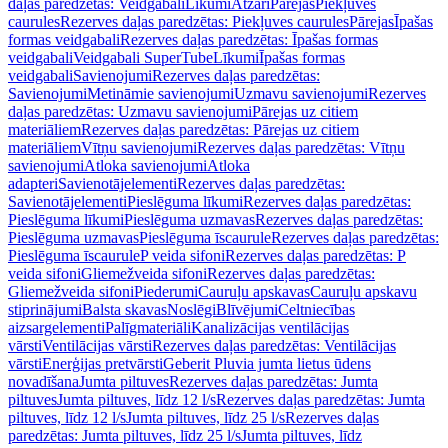
daļas paredzētas: Veidgabali
Līkumi
Atzari
Pārejas
Piekļuves
caurules
Rezerves daļas paredzētas: Piekļuves caurules
Pārejas
Īpašas
formas veidgabali
Rezerves daļas paredzētas: Īpašas formas
veidgabali
Veidgabali SuperTube
Līkumi
Īpašas formas
veidgabali
Savienojumi
Rezerves daļas paredzētas:
Savienojumi
Metināmie savienojumi
Uzmavu savienojumi
Rezerves
daļas paredzētas: Uzmavu savienojumi
Pārejas uz citiem
materiāliem
Rezerves daļas paredzētas: Pārejas uz citiem
materiāliem
Vītņu savienojumi
Rezerves daļas paredzētas: Vītņu
savienojumi
Atloka savienojumi
Atloka
adapteri
Savienotājelementi
Rezerves daļas paredzētas:
Savienotājelementi
Pieslēguma līkumi
Rezerves daļas paredzētas:
Pieslēguma līkumi
Pieslēguma uzmavas
Rezerves daļas paredzētas:
Pieslēguma uzmavas
Pieslēguma īscaurule
Rezerves daļas paredzētas:
Pieslēguma īscaurule
P veida sifoni
Rezerves daļas paredzētas: P
veida sifoni
Gliemežveida sifoni
Rezerves daļas paredzētas:
Gliemežveida sifoni
Piederumi
Cauruļu apskavas
Cauruļu apskavu
stiprinājumi
Balsta skavas
Noslēgi
Blīvējumi
Celtniecības
aizsargelementi
Palīgmateriāli
Kanalizācijas ventilācijas
vārsti
Ventilācijas vārsti
Rezerves daļas paredzētas: Ventilācijas
vārsti
Enerģijas pretvārsti
Geberit Pluvia jumta lietus ūdens
novadīšana
Jumta piltuves
Rezerves daļas paredzētas: Jumta
piltuves
Jumta piltuves, līdz 12 l/s
Rezerves daļas paredzētas: Jumta
piltuves, līdz 12 l/s
Jumta piltuves, līdz 25 l/s
Rezerves daļas
paredzētas: Jumta piltuves, līdz 25 l/s
Jumta piltuves, līdz