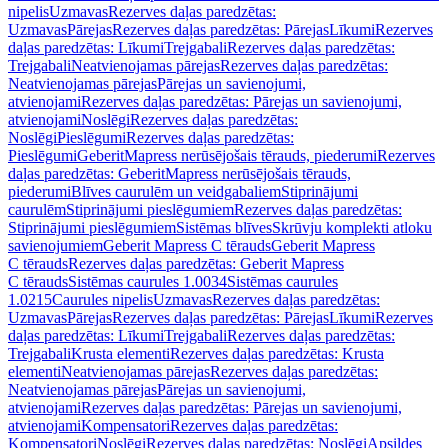
nipelis
Uzmavas
Rezerves daļas paredzētas:
Uzmavas
Pārejas
Rezerves daļas paredzētas: Pārejas
Līkumi
Rezerves
daļas paredzētas: Līkumi
Trejgabali
Rezerves daļas paredzētas:
Trejgabali
Neatvienojamas pārejas
Rezerves daļas paredzētas:
Neatvienojamas pārejas
Pārejas un savienojumi,
atvienojami
Rezerves daļas paredzētas: Pārejas un savienojumi,
atvienojami
Noslēgi
Rezerves daļas paredzētas:
Noslēgi
Pieslēgumi
Rezerves daļas paredzētas:
Pieslēgumi
GeberitMapress nerūsējošais tērauds, piederumi
Rezerves
daļas paredzētas: GeberitMapress nerūsējošais tērauds,
piederumi
Blīves caurulēm un veidgabaliem
Stiprinājumi
caurulēm
Stiprinājumi pieslēgumiem
Rezerves daļas paredzētas:
Stiprinājumi pieslēgumiem
Sistēmas blīves
Skrūvju komplekti atloku
savienojumiem
Geberit Mapress C tērauds
Geberit Mapress
C tērauds
Rezerves daļas paredzētas: Geberit Mapress
C tērauds
Sistēmas caurules 1.0034
Sistēmas caurules
1.0215
Caurules nipelis
Uzmavas
Rezerves daļas paredzētas:
Uzmavas
Pārejas
Rezerves daļas paredzētas: Pārejas
Līkumi
Rezerves
daļas paredzētas: Līkumi
Trejgabali
Rezerves daļas paredzētas:
Trejgabali
Krusta elementi
Rezerves daļas paredzētas: Krusta
elementi
Neatvienojamas pārejas
Rezerves daļas paredzētas:
Neatvienojamas pārejas
Pārejas un savienojumi,
atvienojami
Rezerves daļas paredzētas: Pārejas un savienojumi,
atvienojami
Kompensatori
Rezerves daļas paredzētas:
Kompensatori
Noslēgi
Rezerves daļas paredzētas: Noslēgi
Apsildes