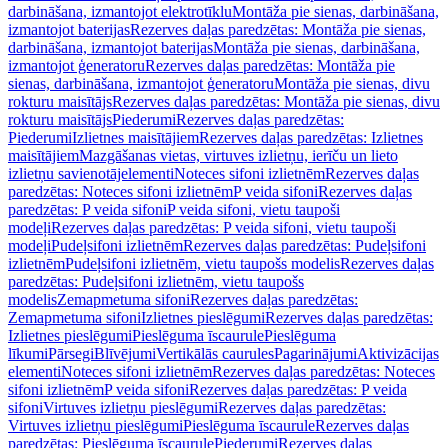
darbināšana, izmantojot elektrotīklu
Montāža pie sienas, darbināšana,
izmantojot baterijas
Rezerves daļas paredzētas: Montāža pie sienas,
darbināšana, izmantojot baterijas
Montāža pie sienas, darbināšana,
izmantojot ģeneratoru
Rezerves daļas paredzētas: Montāža pie
sienas, darbināšana, izmantojot ģeneratoru
Montāža pie sienas, divu
rokturu maisītājs
Rezerves daļas paredzētas: Montāža pie sienas, divu
rokturu maisītājs
Piederumi
Rezerves daļas paredzētas:
Piederumi
Izlietnes maisītājiem
Rezerves daļas paredzētas: Izlietnes
maisītājiem
Mazgāšanas vietas, virtuves izlietņu, ierīču un lieto
izlietņu savienotājelementi
Noteces sifoni izlietnēm
Rezerves daļas
paredzētas: Noteces sifoni izlietnēm
P veida sifoni
Rezerves daļas
paredzētas: P veida sifoni
P veida sifoni, vietu taupoši
modeļi
Rezerves daļas paredzētas: P veida sifoni, vietu taupoši
modeļi
Pudeļsifoni izlietnēm
Rezerves daļas paredzētas: Pudeļsifoni
izlietnēm
Pudeļsifoni izlietnēm, vietu taupošs modelis
Rezerves daļas
paredzētas: Pudeļsifoni izlietnēm, vietu taupošs
modelis
Zemapmetuma sifoni
Rezerves daļas paredzētas:
Zemapmetuma sifoni
Izlietnes pieslēgumi
Rezerves daļas paredzētas:
Izlietnes pieslēgumi
Pieslēguma īscaurule
Pieslēguma
līkumi
Pārsegi
Blīvējumi
Vertikālās caurules
Pagarinājumi
Aktivizācijas
elementi
Noteces sifoni izlietnēm
Rezerves daļas paredzētas: Noteces
sifoni izlietnēm
P veida sifoni
Rezerves daļas paredzētas: P veida
sifoni
Virtuves izlietņu pieslēgumi
Rezerves daļas paredzētas:
Virtuves izlietņu pieslēgumi
Pieslēguma īscaurule
Rezerves daļas
paredzētas: Pieslēguma īscaurule
Piederumi
Rezerves daļas