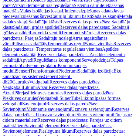
vārsti
Virsmu temperatūras regulēšana
Sistēmu caurule
Ieklāšanas
materiāls
Malas izolācijas joslas
Līmlentes
Izplešanas adatas
Javas
piedevas
Izplešanās šuves
Cauruļu līkumu balsti
Sadales skapji
Metāla
sadales skapji
Sadalītāju klāsts
Rezerves daļas paredzētas: Sadalītāju
klāsts
Sadalītāji grīdas apsildei
Rezerves daļas paredzētas: Sadalītāji
grīdas apsildei
Lodveida ventiļi
Termometrs
Pārejas
Rezerves daļas
paredzētas: Pārejas
Sadalītāju noslēgi
Ātrās atgaisošanas
vārsti
Plūsmas sadalītājs
Temperatūras regulēšanas vienības
Rezerves
daļas paredzētas: Temperatūras regulēšanas vienības
Apsildes
elementu sadalītāji
Rezerves daļas paredzētas: Apsildes elementu
sadalītāji
Apvadi
Regulēšanas komponenti
Servopiedziņas
Telpas
termostati
Galvenie regulatori
Komunikācijas
moduļi
Sensori
Transformatori
Piederumi
Sadalītāju izolācija
Ēku
kanalizācijas sistēmas
Geberit Silent-
db20
Caurules
Veidgabali
Rezerves daļas paredzētas:
Veidgabali
Līkumi
Atzari
Rezerves daļas paredzētas:
Atzari
Pārejas
Piekļuves caurules
Rezerves daļas paredzētas:
Piekļuves caurules
Veidgabali SuperTube
Līkumi
Īpašas formas
veidgabali
Savienojumi
Rezerves daļas paredzētas:
Savienojumi
Metināmie savienojumi
Uzmavu savienojumi
Rezerves
daļas paredzētas: Uzmavu savienojumi
Skavu savienojumi
Pārejas uz
citiem materiāliem
Rezerves daļas paredzētas: Pārejas uz citiem
materiāliem
Savienotājelementi
Rezerves daļas paredzētas:
Savienotājelementi
Pieslēguma līkumi
Rezerves daļas paredzētas: