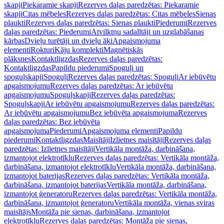
skapji
Piekaramie skapji
Rezerves daļas paredzētas: Piekaramie
skapji
Citas mēbeles
Rezerves daļas paredzētas: Citas mēbeles
Sienas
plaukti
Rezerves daļas paredzētas: Sienas plaukti
Piederumi
Rezerves
daļas paredzētas: Piederumi
Atvilktņu sadalītāji un uzglabāšanas
kārbas
Dvieļu turētāji un dvieļu āķi
Apgaismojuma
elementi
Rokturi
Kāju komplekti
Magnētiskās
plāksnes
Kontaktligzdas
Rezerves daļas paredzētas:
Kontaktligzdas
Papildu piederumi
Spoguļi un
spoguļskapji
Spoguļi
Rezerves daļas paredzētas: Spoguļi
Ar iebūvētu
apgaismojumu
Rezerves daļas paredzētas: Ar iebūvētu
apgaismojumu
Spoguļskapji
Rezerves daļas paredzētas:
Spoguļskapji
Ar iebūvētu apgaismojumu
Rezerves daļas paredzētas:
Ar iebūvētu apgaismojumu
Bez iebūvēta apgaismojuma
Rezerves
daļas paredzētas: Bez iebūvēta
apgaismojuma
Piederumi
Apgaismojuma elementi
Papildu
piederumi
Kontaktligzdas
Maisītāji
Izlietnes maisītāji
Rezerves daļas
paredzētas: Izlietnes maisītāji
Vertikāla montāža, darbināšana,
izmantojot elektrotīklu
Rezerves daļas paredzētas: Vertikāla montāža,
darbināšana, izmantojot elektrotīklu
Vertikāla montāža, darbināšana,
izmantojot baterijas
Rezerves daļas paredzētas: Vertikāla montāža,
darbināšana, izmantojot baterijas
Vertikāla montāža, darbināšana,
izmantojot ģeneratoru
Rezerves daļas paredzētas: Vertikāla montāža,
darbināšana, izmantojot ģeneratoru
Vertikāla montāža, vienas sviras
maisītājs
Montāža pie sienas, darbināšana, izmantojot
elektrotīklu
Rezerves daļas paredzētas: Montāža pie sienas,