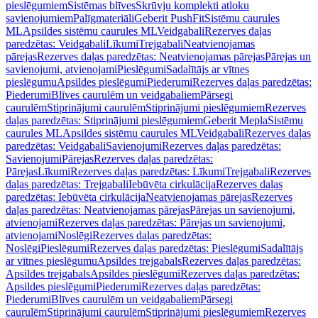
pieslēgumiem
Sistēmas blīves
Skrūvju komplekti atloku
savienojumiem
Palīgmateriāli
Geberit PushFit
Sistēmu caurules
ML
Apsildes sistēmu caurules ML
Veidgabali
Rezerves daļas
paredzētas: Veidgabali
Līkumi
Trejgabali
Neatvienojamas
pārejas
Rezerves daļas paredzētas: Neatvienojamas pārejas
Pārejas un
savienojumi, atvienojami
Pieslēgumi
Sadalītājs ar vītnes
pieslēgumu
Apsildes pieslēgumi
Piederumi
Rezerves daļas paredzētas:
Piederumi
Blīves caurulēm un veidgabaliem
Pārsegi
caurulēm
Stiprinājumi caurulēm
Stiprinājumi pieslēgumiem
Rezerves
daļas paredzētas: Stiprinājumi pieslēgumiem
Geberit Mepla
Sistēmu
caurules ML
Apsildes sistēmu caurules ML
Veidgabali
Rezerves daļas
paredzētas: Veidgabali
Savienojumi
Rezerves daļas paredzētas:
Savienojumi
Pārejas
Rezerves daļas paredzētas:
Pārejas
Līkumi
Rezerves daļas paredzētas: Līkumi
Trejgabali
Rezerves
daļas paredzētas: Trejgabali
Iebūvēta cirkulācija
Rezerves daļas
paredzētas: Iebūvēta cirkulācija
Neatvienojamas pārejas
Rezerves
daļas paredzētas: Neatvienojamas pārejas
Pārejas un savienojumi,
atvienojami
Rezerves daļas paredzētas: Pārejas un savienojumi,
atvienojami
Noslēgi
Rezerves daļas paredzētas:
Noslēgi
Pieslēgumi
Rezerves daļas paredzētas: Pieslēgumi
Sadalītājs
ar vītnes pieslēgumu
Apsildes trejgabals
Rezerves daļas paredzētas:
Apsildes trejgabals
Apsildes pieslēgumi
Rezerves daļas paredzētas:
Apsildes pieslēgumi
Piederumi
Rezerves daļas paredzētas:
Piederumi
Blīves caurulēm un veidgabaliem
Pārsegi
caurulēm
Stiprinājumi caurulēm
Stiprinājumi pieslēgumiem
Rezerves