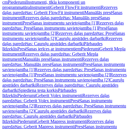
cm
Piederumi
Instrumenti, tīkla komponenti un
programmatūra
Instrumenti
Geberit FlowFit instrumenti
Rezerves
daļas paredzētas: Geberit FlowFit instrumenti
Manuālās presēšanas
instrumenti
Rezerves daļas paredzētas: Manuālās presēšanas
instrumenti
Presēšanas instrumentu savietojamība [1]
Rezerves daļas
paredzētas: Presēšanas instrumentu savietojamība [1]
Presēšanas
instrumentu savietojamība [2]
Rezerves daļas paredzētas: Presēšanas
instrumentu savietojamība [2]
Cauruļu apstrādes darbarīki
Rezerves
daļas paredzētas: Cauruļu apstrādes darbarīki
Pārbaudes
līdzeklis
Presēšanas ierīces ar instrumentiem
Piederumi
Geberit Mepla
instrumenti
Rezerves daļas paredzētas: Geberit Mepla
instrumenti
Manuālās presēšanas instrumenti
Rezerves daļas
paredzētas: Manuālās presēšanas instrumenti
Presēšanas instrumentu
savienojamība [1]
Rezerves daļas paredzētas: Presēšanas instrumentu
savienojamība [1]
Presēšanas instrumentu savienojamība [2]
Rezerves
daļas paredzētas: Presēšanas instrumentu savienojamība [2]
Cauruļu
apstrādes darbarīki
Rezerves daļas paredzētas: Cauruļu apstrādes
darbarīki
Spiediena testa korķis
Pārbaudes
līdzeklis
Piederumi
Geberit Volex instrumenti
Rezerves daļas
paredzētas: Geberit Volex instrumenti
Presēšanas instrumentu
savienojamība [2]
Rezerves daļas paredzētas: Presēšanas instrumentu
savienojamība [2]
Cauruļu apstrādes darbarīki
Rezerves daļas
paredzētas: Cauruļu apstrādes darbarīki
Pārbaudes
līdzeklis
Piederumi
Geberit Mapress instrumenti
Rezerves daļas
paredzētas: Geberit Mapress instrumenti
Presēšanas instrumentu