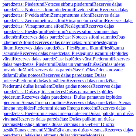
paredzētas: Piederumi
Noteces sifonu piederumi
Rezerves daļas
paredzētas: Noteces sifonu piederumi
P veida sifoni
Rezerves daļas
paredzētas: P veida sifoni
Zemapmetuma sifoni
Rezerves daļas
paredzētas: Zemapmetuma sifoni
Virsapmetuma sifoni
Rezerves daļas
paredzētas: Virsapmetuma sifoni
Pieslēgumi
Rezerves daļas
paredzētas: Pieslēgumi
Piederumi
Noteces sifoni saimniecības
izlietnēm
Rezerves daļas paredzētas: Noteces sifoni saimniecības
izlietnēm
Sifoni
Rezerves daļas paredzētas: Sifoni
Pieslēguma
līkumi
Rezerves daļas paredzētas: Pieslēguma līkumi
Pieslēguma
īscaurule
Rezerves daļas paredzētas: Pieslēguma īscaurule
Izplūdes
vārsti
Rezerves daļas paredzētas: Izplūdes vārsti
Piederumi
Rezerves
daļas paredzētas: Piederumi
Dušas un vannas
Dušas
Grīdas ūdens
novade dušām
Rezerves daļas paredzētas: Grīdas ūdens novade
dušām
Dušas noteces
Rezerves daļas paredzētas: Dušas
noteces
Piederumi dušas kanāliem
Rezerves daļas paredzētas:
Piederumi dušas kanāliem
Dušas grīdas noteces
Rezerves daļas
paredzētas: Dušas grīdas noteces
Dušas pamatnes izplūdes
piederumi
Rezerves daļas paredzētas: Dušas pamatnes izplūdes
piederumi
Sienas līmeņa noplūdes
Rezerves daļas paredzētas: Sienas
līmeņa noplūdes
Piederumi sienas līmeņa notecēm
Rezerves daļas
paredzētas: Piederumi sienas līmeņa notecēm
Dušas paliktņi un dušas
virsmas
Rezerves daļas paredzētas: Dušas paliktņi un dušas
virsmas
Mākslīgā akmens dušas virsmas un Geberit Duofix
uzstādīšanas elementi
Mākslīgā akmens dušas virsmas
Rezerves daļas
paredzētas: Mākslīgā akmens dušas virsmas
Montāžas