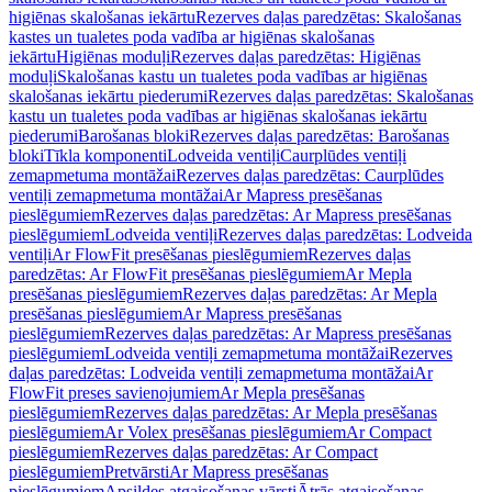
higiēnas skalošanas iekārtu
Rezerves daļas paredzētas: Skalošanas
kastes un tualetes poda vadība ar higiēnas skalošanas
iekārtu
Higiēnas moduļi
Rezerves daļas paredzētas: Higiēnas
moduļi
Skalošanas kastu un tualetes poda vadības ar higiēnas
skalošanas iekārtu piederumi
Rezerves daļas paredzētas: Skalošanas
kastu un tualetes poda vadības ar higiēnas skalošanas iekārtu
piederumi
Barošanas bloki
Rezerves daļas paredzētas: Barošanas
bloki
Tīkla komponenti
Lodveida ventiļi
Caurplūdes ventiļi
zemapmetuma montāžai
Rezerves daļas paredzētas: Caurplūdes
ventiļi zemapmetuma montāžai
Ar Mapress presēšanas
pieslēgumiem
Rezerves daļas paredzētas: Ar Mapress presēšanas
pieslēgumiem
Lodveida ventiļi
Rezerves daļas paredzētas: Lodveida
ventiļi
Ar FlowFit presēšanas pieslēgumiem
Rezerves daļas
paredzētas: Ar FlowFit presēšanas pieslēgumiem
Ar Mepla
presēšanas pieslēgumiem
Rezerves daļas paredzētas: Ar Mepla
presēšanas pieslēgumiem
Ar Mapress presēšanas
pieslēgumiem
Rezerves daļas paredzētas: Ar Mapress presēšanas
pieslēgumiem
Lodveida ventiļi zemapmetuma montāžai
Rezerves
daļas paredzētas: Lodveida ventiļi zemapmetuma montāžai
Ar
FlowFit preses savienojumiem
Ar Mepla presēšanas
pieslēgumiem
Rezerves daļas paredzētas: Ar Mepla presēšanas
pieslēgumiem
Ar Volex presēšanas pieslēgumiem
Ar Compact
pieslēgumiem
Rezerves daļas paredzētas: Ar Compact
pieslēgumiem
Pretvārsti
Ar Mapress presēšanas
pieslēgumiem
Apsildes atgaisošanas vārsti
Ātrās atgaisošanas