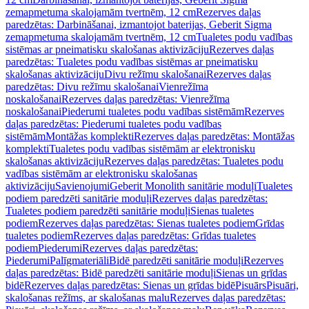
zemapmetuma skalojamām tvertnēm, 12 cm
Rezerves daļas
paredzētas: Darbināšanai, izmantojot baterijas, Geberit Sigma
zemapmetuma skalojamām tvertnēm, 12 cm
Tualetes podu vadības
sistēmas ar pneimatisku skalošanas aktivizāciju
Rezerves daļas
paredzētas: Tualetes podu vadības sistēmas ar pneimatisku
skalošanas aktivizāciju
Divu režīmu skalošanai
Rezerves daļas
paredzētas: Divu režīmu skalošanai
Vienrežīma
noskalošanai
Rezerves daļas paredzētas: Vienrežīma
noskalošanai
Piederumi tualetes podu vadības sistēmām
Rezerves
daļas paredzētas: Piederumi tualetes podu vadības
sistēmām
Montāžas komplekti
Rezerves daļas paredzētas: Montāžas
komplekti
Tualetes podu vadības sistēmām ar elektronisku
skalošanas aktivizāciju
Rezerves daļas paredzētas: Tualetes podu
vadības sistēmām ar elektronisku skalošanas
aktivizāciju
Savienojumi
Geberit Monolith sanitārie moduļi
Tualetes
podiem paredzēti sanitārie moduļi
Rezerves daļas paredzētas:
Tualetes podiem paredzēti sanitārie moduļi
Sienas tualetes
podiem
Rezerves daļas paredzētas: Sienas tualetes podiem
Grīdas
tualetes podiem
Rezerves daļas paredzētas: Grīdas tualetes
podiem
Piederumi
Rezerves daļas paredzētas:
Piederumi
Palīgmateriāli
Bidē paredzēti sanitārie moduļi
Rezerves
daļas paredzētas: Bidē paredzēti sanitārie moduļi
Sienas un grīdas
bidē
Rezerves daļas paredzētas: Sienas un grīdas bidē
Pisuārs
Pisuāri,
skalošanas režīms, ar skalošanas malu
Rezerves daļas paredzētas: