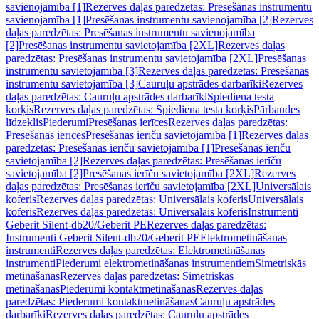
savienojamība [1]
Rezerves daļas paredzētas: Presēšanas instrumentu
savienojamība [1]
Presēšanas instrumentu savienojamība [2]
Rezerves
daļas paredzētas: Presēšanas instrumentu savienojamība
[2]
Presēšanas instrumentu savietojamība [2XL]
Rezerves daļas
paredzētas: Presēšanas instrumentu savietojamība [2XL]
Presēšanas
instrumentu savietojamība [3]
Rezerves daļas paredzētas: Presēšanas
instrumentu savietojamība [3]
Cauruļu apstrādes darbarīki
Rezerves
daļas paredzētas: Cauruļu apstrādes darbarīki
Spiediena testa
korķis
Rezerves daļas paredzētas: Spiediena testa korķis
Pārbaudes
līdzeklis
Piederumi
Presēšanas ierīces
Rezerves daļas paredzētas:
Presēšanas ierīces
Presēšanas ierīču savietojamība [1]
Rezerves daļas
paredzētas: Presēšanas ierīču savietojamība [1]
Presēšanas ierīču
savietojamība [2]
Rezerves daļas paredzētas: Presēšanas ierīču
savietojamība [2]
Presēšanas ierīču savietojamība [2XL]
Rezerves
daļas paredzētas: Presēšanas ierīču savietojamība [2XL]
Universālais
koferis
Rezerves daļas paredzētas: Universālais koferis
Universālais
koferis
Rezerves daļas paredzētas: Universālais koferis
Instrumenti
Geberit Silent-db20/Geberit PE
Rezerves daļas paredzētas:
Instrumenti Geberit Silent-db20/Geberit PE
Elektrometināšanas
instrumenti
Rezerves daļas paredzētas: Elektrometināšanas
instrumenti
Piederumi elektrometināšanas instrumentiem
Simetriskās
metināšanas
Rezerves daļas paredzētas: Simetriskās
metināšanas
Piederumi kontaktmetināšanas
Rezerves daļas
paredzētas: Piederumi kontaktmetināšanas
Cauruļu apstrādes
darbarīki
Rezerves daļas paredzētas: Cauruļu apstrādes