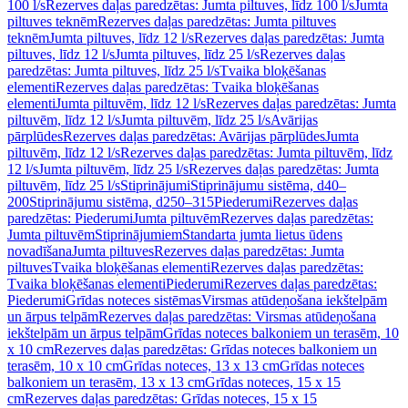
100 l/s
Rezerves daļas paredzētas: Jumta piltuves, līdz 100 l/s
Jumta
piltuves teknēm
Rezerves daļas paredzētas: Jumta piltuves
teknēm
Jumta piltuves, līdz 12 l/s
Rezerves daļas paredzētas: Jumta
piltuves, līdz 12 l/s
Jumta piltuves, līdz 25 l/s
Rezerves daļas
paredzētas: Jumta piltuves, līdz 25 l/s
Tvaika bloķēšanas
elementi
Rezerves daļas paredzētas: Tvaika bloķēšanas
elementi
Jumta piltuvēm, līdz 12 l/s
Rezerves daļas paredzētas: Jumta
piltuvēm, līdz 12 l/s
Jumta piltuvēm, līdz 25 l/s
Avārijas
pārplūdes
Rezerves daļas paredzētas: Avārijas pārplūdes
Jumta
piltuvēm, līdz 12 l/s
Rezerves daļas paredzētas: Jumta piltuvēm, līdz
12 l/s
Jumta piltuvēm, līdz 25 l/s
Rezerves daļas paredzētas: Jumta
piltuvēm, līdz 25 l/s
Stiprinājumi
Stiprinājumu sistēma, d40–
200
Stiprinājumu sistēma, d250–315
Piederumi
Rezerves daļas
paredzētas: Piederumi
Jumta piltuvēm
Rezerves daļas paredzētas:
Jumta piltuvēm
Stiprinājumiem
Standarta jumta lietus ūdens
novadīšana
Jumta piltuves
Rezerves daļas paredzētas: Jumta
piltuves
Tvaika bloķēšanas elementi
Rezerves daļas paredzētas:
Tvaika bloķēšanas elementi
Piederumi
Rezerves daļas paredzētas:
Piederumi
Grīdas noteces sistēmas
Virsmas atūdeņošana iekštelpām
un ārpus telpām
Rezerves daļas paredzētas: Virsmas atūdeņošana
iekštelpām un ārpus telpām
Grīdas noteces balkoniem un terasēm, 10
x 10 cm
Rezerves daļas paredzētas: Grīdas noteces balkoniem un
terasēm, 10 x 10 cm
Grīdas noteces, 13 x 13 cm
Grīdas noteces
balkoniem un terasēm, 13 x 13 cm
Grīdas noteces, 15 x 15
cm
Rezerves daļas paredzētas: Grīdas noteces, 15 x 15