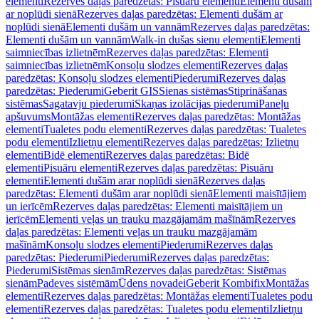
elementi
Rezerves daļas paredzētas: Pisuāru elementi
Elementi dušām
ar noplūdi sienā
Rezerves daļas paredzētas: Elementi dušām ar
noplūdi sienā
Elementi dušām un vannām
Rezerves daļas paredzētas:
Elementi dušām un vannām
Walk-in dušas sienu elementi
Elementi
saimniecības izlietnēm
Rezerves daļas paredzētas: Elementi
saimniecības izlietnēm
Konsoļu slodzes elementi
Rezerves daļas
paredzētas: Konsoļu slodzes elementi
Piederumi
Rezerves daļas
paredzētas: Piederumi
Geberit GIS
Sienas sistēmas
Stiprināšanas
sistēmas
Sagatavju piederumi
Skaņas izolācijas piederumi
Paneļu
apšuvums
Montāžas elementi
Rezerves daļas paredzētas: Montāžas
elementi
Tualetes podu elementi
Rezerves daļas paredzētas: Tualetes
podu elementi
Izlietņu elementi
Rezerves daļas paredzētas: Izlietņu
elementi
Bidē elementi
Rezerves daļas paredzētas: Bidē
elementi
Pisuāru elementi
Rezerves daļas paredzētas: Pisuāru
elementi
Elementi dušām arar noplūdi sienā
Rezerves daļas
paredzētas: Elementi dušām arar noplūdi sienā
Elementi maisītājiem
un ierīcēm
Rezerves daļas paredzētas: Elementi maisītājiem un
ierīcēm
Elementi veļas un trauku mazgājamām mašīnām
Rezerves
daļas paredzētas: Elementi veļas un trauku mazgājamām
mašīnām
Konsoļu slodzes elementi
Piederumi
Rezerves daļas
paredzētas: Piederumi
Piederumi
Rezerves daļas paredzētas:
Piederumi
Sistēmas sienām
Rezerves daļas paredzētas: Sistēmas
sienām
Padeves sistēmām
Ūdens novadei
Geberit Kombifix
Montāžas
elementi
Rezerves daļas paredzētas: Montāžas elementi
Tualetes podu
elementi
Rezerves daļas paredzētas: Tualetes podu elementi
Izlietņu