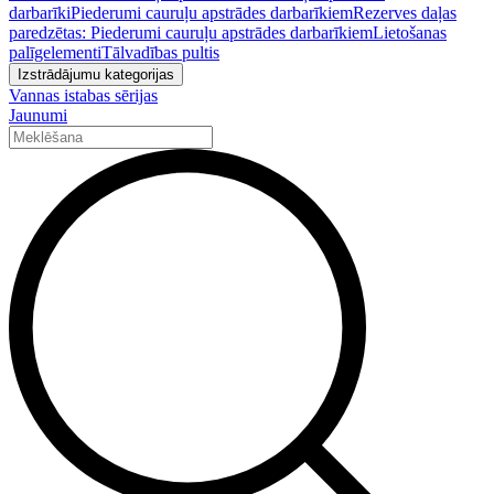
darbarīki
Piederumi cauruļu apstrādes darbarīkiem
Rezerves daļas
paredzētas: Piederumi cauruļu apstrādes darbarīkiem
Lietošanas
palīgelementi
Tālvadības pultis
Izstrādājumu kategorijas
Vannas istabas sērijas
Jaunumi