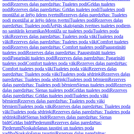
podi
Rezerves daļas paredzētas: Tualetes podi
Grīdas tualetes
podi
Rezerves daļas paredzētas: Grīdas tualetes podi
Tualetes podi
montāžai ar ārējo ūdens tvertni
Rezerves daļas paredzētas: Tualetes
podi montāžai ar ārējo ūdens tvertni
Tualetes podi
Rezerves daļas
paredzētas: Tualetes podi
Ārējās skalojamās tvertnes tualetes podiem,
no sanitārās keramikas
Montāža uz tualetes poda
Tualetes poda
vāki
Rezerves daļas paredzētas: Tualetes poda vāki
Tualetes poda
vāki
Rezerves daļas paredzētas: Tualetes poda vāki
Comfort tualetes
podi
Rezerves daļas paredzētas: Comfort tualetes podi
Paaugstināti
tualetes podi
Rezerves daļas paredzētas: Paaugstināti tualetes
podi
Pagarināti tualetes podi
Rezerves daļas paredzētas: Pagarināti
tualetes podi
Comfort tualetes poda vāki
Rezerves daļas paredzētas:
Comfort tualetes poda vāki
Tualetes poda vāki
Rezerves daļas
paredzētas: Tualetes poda vāki
Tualetes poda sēdriņķi
Rezerves daļas
paredzētas: Tualetes poda sēdriņķi
Tualetes podi bērniem
Rezerves
daļas paredzētas: Tualetes podi bērniem
Sienas tualetes podi
Rezerves
daļas paredzētas: Sienas tualetes podi
Grīdas tualetes podi
Rezerves
daļas paredzētas: Grīdas tualetes podi
Tualetes podu vāki
bērniem
Rezerves daļas paredzētas: Tualetes podu vāki
bērniem
Tualetes poda vāki
Rezerves daļas paredzētas: Tualetes poda
vāki
Tualetes poda sēdriņķi
Rezerves daļas paredzētas: Tualetes poda
sēdriņķi
Bidē
Sienas bidē
Rezerves daļas paredzētas: Sienas
bidē
Grīdas bidē
Piederumi
Rezerves daļas paredzētas:
Piederumi
Noskalošanas taustiņi un tualetes poda
vadība
Noskalošanas taustiņi
Rezerves daļas paredzētas: