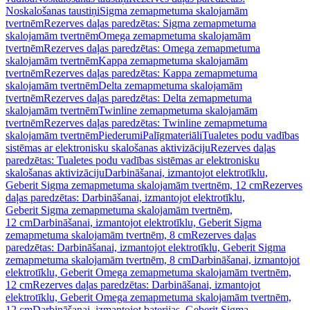
Noskalošanas taustiņi
Sigma zemapmetuma skalojamām
tvertnēm
Rezerves daļas paredzētas: Sigma zemapmetuma
skalojamām tvertnēm
Omega zemapmetuma skalojamām
tvertnēm
Rezerves daļas paredzētas: Omega zemapmetuma
skalojamām tvertnēm
Kappa zemapmetuma skalojamām
tvertnēm
Rezerves daļas paredzētas: Kappa zemapmetuma
skalojamām tvertnēm
Delta zemapmetuma skalojamām
tvertnēm
Rezerves daļas paredzētas: Delta zemapmetuma
skalojamām tvertnēm
Twinline zemapmetuma skalojamām
tvertnēm
Rezerves daļas paredzētas: Twinline zemapmetuma
skalojamām tvertnēm
Piederumi
Palīgmateriāli
Tualetes podu vadības
sistēmas ar elektronisku skalošanas aktivizāciju
Rezerves daļas
paredzētas: Tualetes podu vadības sistēmas ar elektronisku
skalošanas aktivizāciju
Darbināšanai, izmantojot elektrotīklu,
Geberit Sigma zemapmetuma skalojamām tvertnēm, 12 cm
Rezerves
daļas paredzētas: Darbināšanai, izmantojot elektrotīklu,
Geberit Sigma zemapmetuma skalojamām tvertnēm,
12 cm
Darbināšanai, izmantojot elektrotīklu, Geberit Sigma
zemapmetuma skalojamām tvertnēm, 8 cm
Rezerves daļas
paredzētas: Darbināšanai, izmantojot elektrotīklu, Geberit Sigma
zemapmetuma skalojamām tvertnēm, 8 cm
Darbināšanai, izmantojot
elektrotīklu, Geberit Omega zemapmetuma skalojamām tvertnēm,
12 cm
Rezerves daļas paredzētas: Darbināšanai, izmantojot
elektrotīklu, Geberit Omega zemapmetuma skalojamām tvertnēm,
12 cm
Darbināšanai, izmantojot baterijas, Geberit Sigma