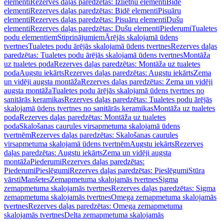
elementi
Rezerves daļas paredzētas: Izlietņu elementi
Bidē
elementi
Rezerves daļas paredzētas: Bidē elementi
Pisuāru
elementi
Rezerves daļas paredzētas: Pisuāru elementi
Dušu
elementi
Rezerves daļas paredzētas: Dušu elementi
Piederumi
Tualetes
podu elementiem
Stiprinājumiem
Ārējās skalojamā ūdens
tvertnes
Tualetes podu ārējās skalojamā ūdens tvertnes
Rezerves daļas
paredzētas: Tualetes podu ārējās skalojamā ūdens tvertnes
Montāža
uz tualetes poda
Rezerves daļas paredzētas: Montāža uz tualetes
poda
Augstu iekārts
Rezerves daļas paredzētas: Augstu iekārts
Zema
un vidēji augsta montāža
Rezerves daļas paredzētas: Zema un vidēji
augsta montāža
Tualetes podu ārējās skalojamā ūdens tvertnes no
sanitārās keramikas
Rezerves daļas paredzētas: Tualetes podu ārējās
skalojamā ūdens tvertnes no sanitārās keramikas
Montāža uz tualetes
poda
Rezerves daļas paredzētas: Montāža uz tualetes
poda
Skalošanas caurules virsapmetuma skalojamā ūdens
tvertnēm
Rezerves daļas paredzētas: Skalošanas caurules
virsapmetuma skalojamā ūdens tvertnēm
Augstu iekārts
Rezerves
daļas paredzētas: Augstu iekārts
Zema un vidēji augsta
montāža
Piederumi
Rezerves daļas paredzētas:
Piederumi
Pieslēgumi
Rezerves daļas paredzētas: Pieslēgumi
Stūra
vārsti
Manšetes
Zemapmetuma skalojamās tvertnes
Sigma
zemapmetuma skalojamās tvertnes
Rezerves daļas paredzētas: Sigma
zemapmetuma skalojamās tvertnes
Omega zemapmetuma skalojamās
tvertnes
Rezerves daļas paredzētas: Omega zemapmetuma
skalojamās tvertnes
Delta zemapmetuma skalojamās