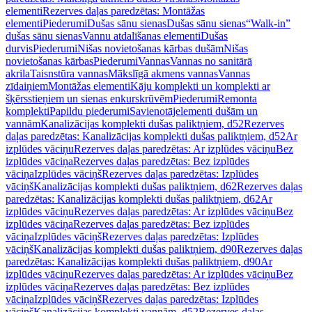
elementi
Rezerves daļas paredzētas: Montāžas
elementi
Piederumi
Dušas sānu sienas
Dušas sānu sienas
“Walk-in”
dušas sānu sienas
Vannu atdalīšanas elementi
Dušas
durvis
Piederumi
Nišas novietošanas kārbas dušām
Nišas
novietošanas kārbas
Piederumi
Vannas
Vannas no sanitārā
akrila
Taisnstūra vannas
Mākslīgā akmens vannas
Vannas
zīdaiņiem
Montāžas elementi
Kāju komplekti un komplekti ar
šķērsstieņiem un sienas enkurskrūvēm
Piederumi
Remonta
komplekti
Papildu piederumi
Savienotājelementi dušām un
vannām
Kanalizācijas komplekti dušas paliktņiem, d52
Rezerves
daļas paredzētas: Kanalizācijas komplekti dušas paliktņiem, d52
Ar
izplūdes vāciņu
Rezerves daļas paredzētas: Ar izplūdes vāciņu
Bez
izplūdes vāciņa
Rezerves daļas paredzētas: Bez izplūdes
vāciņa
Izplūdes vāciņš
Rezerves daļas paredzētas: Izplūdes
vāciņš
Kanalizācijas komplekti dušas paliktņiem, d62
Rezerves daļas
paredzētas: Kanalizācijas komplekti dušas paliktņiem, d62
Ar
izplūdes vāciņu
Rezerves daļas paredzētas: Ar izplūdes vāciņu
Bez
izplūdes vāciņa
Rezerves daļas paredzētas: Bez izplūdes
vāciņa
Izplūdes vāciņš
Rezerves daļas paredzētas: Izplūdes
vāciņš
Kanalizācijas komplekti dušas paliktņiem, d90
Rezerves daļas
paredzētas: Kanalizācijas komplekti dušas paliktņiem, d90
Ar
izplūdes vāciņu
Rezerves daļas paredzētas: Ar izplūdes vāciņu
Bez
izplūdes vāciņa
Rezerves daļas paredzētas: Bez izplūdes
vāciņa
Izplūdes vāciņš
Rezerves daļas paredzētas: Izplūdes
vāciņš
Kanalizācijas komplekti vannām, d52
Rezerves daļas