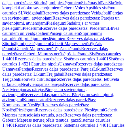
daļas paredzētas: Stiprinājumi pieslēgumiem
Sistēmas blīves
Skrūvju
komplekti atloku savienojumiem
Geberit Volex
Apsildes sistēmu
caurules SL
Veidgabali
Rezerves daļas paredzētas: Veidgabali
Pārejas
un savienojumi, atvienojami
Rezerves daļas paredzētas: Pārejas un
savienojumi, atvienojami
Pieslēgumi
Sadalītājs ar vītnes
pieslēgumu
Piederumi
Rezerves daļas paredzētas: Piederumi
Blīves
caurulēm un veidgabaliem
Pārsegi caurulēm
Stiprinājumi
caurulēm
Stiprinājumi pieslēgumiem
Rezerves daļas paredzētas:
Stiprinājumi pieslēgumiem
Geberit Mapress nerūsējošais
tērauds
Geberit Mapress nerūsējošais tērauds
Rezerves daļas
paredzētas: Geberit Mapress nerūsējošais tērauds
Sistēmas caurules
1.4401
Rezerves daļas paredzētas: Sistēmas caurules 1.4401
Sistēmas
caurules 1.4521
Caurules nipelis
Uzmavas
Rezerves daļas paredzētas:
Uzmavas
Pārejas
Rezerves daļas paredzētas: Pārejas
Līkumi
Rezerves
daļas paredzētas: Līkumi
Trejgabali
Rezerves daļas paredzētas:
Trejgabali
Iebūvēta cirkulācija
Rezerves daļas paredzētas: Iebūvēta
cirkulācija
Neatvienojamas pārejas
Rezerves daļas paredzētas:
Neatvienojamas pārejas
Pārejas un savienojumi,
atvienojami
Rezerves daļas paredzētas: Pārejas un savienojumi,
atvienojami
Kompensatori
Rezerves daļas paredzētas:
Kompensatori
Noslēgi
Rezerves daļas paredzētas:
Noslēgi
Pieslēgumi
Rezerves daļas paredzētas: Pieslēgumi
Geberit
Mapress nerūsējošais tērauds, gāze
Rezerves daļas paredzētas:
Geberit Mapress nerūsējošais tērauds, gāze
Sistēmas caurules
1.4401
Rezerves daļas paredzētas: Sistēmas caurules 1.4401
Caurules