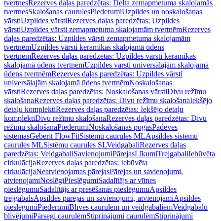
tvertnes
Rezerves daļas paredzētas: Delta zemapmetuma skalojamās
tvertnes
Skalošanas caurules
Piederumi
Uzpildes un noskalošanas
vārsti
Uzpildes vārsti
Rezerves daļas paredzētas: Uzpildes
vārsti
Uzpildes vārsti zemapmetuma skalojamām tvertnēm
Rezerves
daļas paredzētas: Uzpildes vārsti zemapmetuma skalojamām
tvertnēm
Uzpildes vārsti keramikas skalojamā ūdens
tvertnēm
Rezerves daļas paredzētas: Uzpildes vārsti keramikas
skalojamā ūdens tvertnēm
Uzpildes vārsti universālajām skalojamā
ūdens tvertnēm
Rezerves daļas paredzētas: Uzpildes vārsti
universālajām skalojamā ūdens tvertnēm
Noskalošanas
vārsti
Rezerves daļas paredzētas: Noskalošanas vārsti
Divu režīmu
skalošana
Rezerves daļas paredzētas: Divu režīmu skalošana
Iekšējo
detaļu komplekti
Rezerves daļas paredzētas: Iekšējo detaļu
komplekti
Divu režīmu skalošana
Rezerves daļas paredzētas: Divu
režīmu skalošana
Piederumi
Noskalošanas pogas
Padeves
sistēmas
Geberit FlowFit
Sistēmu caurules ML
Apsildes sistēmu
caurules ML
Sistēmu caurules SL
Veidgabali
Rezerves daļas
paredzētas: Veidgabali
Savienojumi
Pārejas
Līkumi
Trejgabali
Iebūvēta
cirkulācija
Rezerves daļas paredzētas: Iebūvēta
cirkulācija
Neatvienojamas pārejas
Pārejas un savienojumi,
atvienojami
Noslēgi
Pieslēgumi
Sadalītājs ar vītnes
pieslēgumu
Sadalītājs ar presēšanas pieslēgumu
Apsildes
trejgabals
Apsildes pārejas un savienojumi, atvienojami
Apsildes
pieslēgumi
Piederumi
Blīves caurulēm un veidgabaliem
Veidgabalu
blīvējumi
Pārsegi caurulēm
Stiprinājumi caurulēm
Stiprinājumi