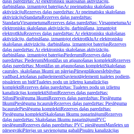
daļas paredzētas: Ar elektronisku skalošanas aktivizāciju,
darbināšana, izmantojot baterijas
Ar pneimatisku skalošanas
aktivizāciju
Rezerves daļas paredzētas: Ar pneimatisku skalošanas
aktivizāciju
Standarta
Rezerves daļas paredzētas:
Standarta
Virsapmetuma
Rezerves daļas paredzētas: Virsapmetuma
Ar
elektronisku skalošanas aktivizāciju, darbināšana, izmantojot
elektrotīklu
Rezerves daļas paredzētas: Ar elektronisku skalošanas
aktivizāciju, darbināšana, izmantojot elektrotīklu
Ar elektronisku
skalošanas aktivizāciju, darbināšana, izmantojot baterijas
Rezerves
daļas paredzētas: Ar elektronisku skalošanas aktivizāciju,
darbināšana, izmantojot baterijas
Piederumi
Rezerves daļas
paredzētas: Piederumi
Montāžas un atjaunošanas komplekti
Rezerves
daļas paredzētas: Montāžas un atjaunošanas komplekti
Skalošanas
caurules, skalošanas līkumi un pārejas
Pārsegplāksnes
Iebūvētas
vadības
Lietošanas palīgelementi
Savienotājelementi tualetes podiem,
pisuāriem un bidē
Tualetes podu un izlietņu kanalizācijas
komplekti
Rezerves daļas paredzētas: Tualetes podu un izlietņu
kanalizācijas komplekti
Sifoni
Rezerves daļas paredzētas:
Sifoni
Pieslēguma līkumi
Rezerves daļas paredzētas: Pieslēguma
līkumi
Pieslēguma īscaurule
Rezerves daļas paredzētas: Pieslēguma
īscaurule
Pieslēguma komplekti
Rezerves daļas paredzētas:
Pieslēguma komplekti
Skalošanas līkumu pagarinājumi
Rezerves
daļas paredzētas: Skalošanas līkumu pagarinājumi
PVC
pieslēgumi
Rezerves daļas paredzētas: PVC pieslēgumi
Manšetes un
pārsegvāki
Pārejas un savienojuma gabali
Pisuāru kanalizācijas