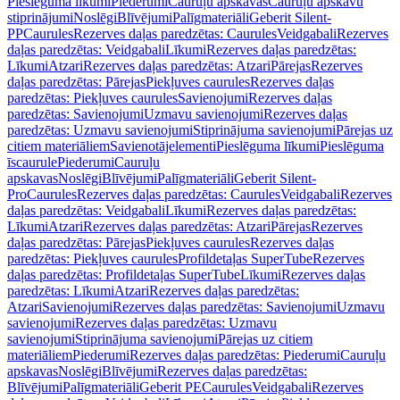
Pieslēguma līkumi
Piederumi
Cauruļu apskavas
Cauruļu apskavu
stiprinājumi
Noslēgi
Blīvējumi
Palīgmateriāli
Geberit Silent-
PP
Caurules
Rezerves daļas paredzētas: Caurules
Veidgabali
Rezerves
daļas paredzētas: Veidgabali
Līkumi
Rezerves daļas paredzētas:
Līkumi
Atzari
Rezerves daļas paredzētas: Atzari
Pārejas
Rezerves
daļas paredzētas: Pārejas
Piekļuves caurules
Rezerves daļas
paredzētas: Piekļuves caurules
Savienojumi
Rezerves daļas
paredzētas: Savienojumi
Uzmavu savienojumi
Rezerves daļas
paredzētas: Uzmavu savienojumi
Stiprinājuma savienojumi
Pārejas uz
citiem materiāliem
Savienotājelementi
Pieslēguma līkumi
Pieslēguma
īscaurule
Piederumi
Cauruļu
apskavas
Noslēgi
Blīvējumi
Palīgmateriāli
Geberit Silent-
Pro
Caurules
Rezerves daļas paredzētas: Caurules
Veidgabali
Rezerves
daļas paredzētas: Veidgabali
Līkumi
Rezerves daļas paredzētas:
Līkumi
Atzari
Rezerves daļas paredzētas: Atzari
Pārejas
Rezerves
daļas paredzētas: Pārejas
Piekļuves caurules
Rezerves daļas
paredzētas: Piekļuves caurules
Profildetaļas SuperTube
Rezerves
daļas paredzētas: Profildetaļas SuperTube
Līkumi
Rezerves daļas
paredzētas: Līkumi
Atzari
Rezerves daļas paredzētas:
Atzari
Savienojumi
Rezerves daļas paredzētas: Savienojumi
Uzmavu
savienojumi
Rezerves daļas paredzētas: Uzmavu
savienojumi
Stiprinājuma savienojumi
Pārejas uz citiem
materiāliem
Piederumi
Rezerves daļas paredzētas: Piederumi
Cauruļu
apskavas
Noslēgi
Blīvējumi
Rezerves daļas paredzētas:
Blīvējumi
Palīgmateriāli
Geberit PE
Caurules
Veidgabali
Rezerves