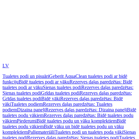
LV
Tualetes podi un pisuāri
Geberit AquaClean tualetes podi ar bidē
funkciju
Bidē tualetes podi ar vāku
Rezerves daļas paredzētas: Bidē
tualetes podi ar vāku
Sienas tualetes podi
Rezerves daļas paredzētas:
Sienas tualetes podi
Grīdas tualetes podi
Rezerves daļas paredzētas:
Grīdas tualetes podi
Bidē vāki
Rezerves daļas paredzētas: Bidē
vāki
Tualetes podiem
Rezerves daļas paredzētas: Tualetes
podiem
Dizaina paneļi
Rezerves daļas paredzētas: Dizaina paneļi
Bidē
tualetes podu vākiem
Rezerves daļas paredzētas: Bidē tualetes podu
vākiem
Piederumi
Bidē tualetes podu un vāku komplektiem
Bidē
tualetes podu vākiem
Bidē vāku un bidē tualetes podu un vāku
komplektiem
Palīgmateriāli
Tualetes podi un tualetes poda vāki
Sienas
tualetes podi
Rezerves daļas paredzētas: Sienas tualetes podi
Tualetes