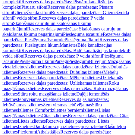
komplekti
Rezerves daļas paredzētas: Pisuāru kanalizācijas
komplekti
Pisuāru sifoni
Rezerves daļas paredzētas: Pisuāru
sifoni
Gliemežveida sifoni
Rezerves daļas paredzētas: Gliemežveida
sifoni
P veida sifoni
Rezerves daļas paredzētas: P veida
sifoni
Skalošanas cauruļu un skalošanas līkumu
pagarinājumi
Rezerves daļas paredzētas: Skalošanas cauruļu un
skalošanas līkumu pagarinājumi
Pieslēguma īscaurule
Rezerves daļas
paredzētas: Pieslēguma īscaurule
Pieslēguma līkumi
Rezerves daļas
paredzētas: Pieslēguma līkumi
Manšetes
Bidē kanalizācijas
komplekti
Rezerves daļas paredzētas: Bidē kanalizācijas komplekti
P
veida sifoni
Rezerves daļas paredzētas: P veida sifoni
Pieslēguma
īscaurule
Pieslēguma līkumi
Pārsegi
Pieslēgumi
Blīvējumi
Mazgāšanas
vieta
Izlietnes
Izlietnes
Rezerves daļas paredzētas: Izlietnes
Dubultās
izlietnes
Rezerves daļas paredzētas: Dubultās izlietnes
Mēbeļu
izlietnes
Rezerves daļas paredzētas: Mēbeļu izlietnes
Uzliekamās
izlietnes
Rezerves daļas paredzētas: Uzliekamās izlietnes
Roku
mazgāšanas izlietnes
Rezerves daļas paredzētas: Roku mazgāšanas
izlietnes
Stūra roku mazgāšanas izlietne
Daļēji iemontētās
izlietnes
Iebūvējamas izlietnes
Rezerves daļas paredzētas:
Iebūvējamas izlietnes
Zem virsmas iebūvējamas
Stūra
izlietnes
Izlietnes Comfort
Izlietnes bērniem
Izlietnes
Lielās
mazgāšanas izlietnes
Citas izlietnes
Rezerves daļas paredzētas: Citas
izlietnes
Lietās izlietnes
Rezerves daļas paredzētas: Lietās
izlietnes
Izlietnes
Daudzfunkciju izlietnes
Ģipša izlietne
Klašu telpu
izlietnes
Piederumi
Atbalstkājas
Rezerves daļas paredzētas: