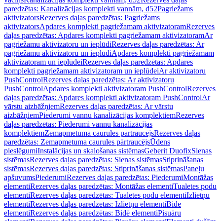
paredzētas: Kanalizācijas komplekti vannām, d52
Pagriežams
aktivizators
Rezerves daļas paredzētas: Pagriežams
aktivizators
Apdares komplekti pagriežamam aktivizatoram
Rezerves
daļas paredzētas: Apdares komplekti pagriežamam aktivizatoram
Ar
pagriežamu aktivizatoru un ieplūdi
Rezerves daļas paredzētas: Ar
pagriežamu aktivizatoru un ieplūdi
Apdares komplekti pagriežamam
aktivizatoram un ieplūdei
Rezerves daļas paredzētas: Apdares
komplekti pagriežamam aktivizatoram un ieplūdei
Ar aktivizatoru
PushControl
Rezerves daļas paredzētas: Ar aktivizatoru
PushControl
Apdares komplekti aktivizatoram PushControl
Rezerves
daļas paredzētas: Apdares komplekti aktivizatoram PushControl
Ar
vārstu aizbāžņiem
Rezerves daļas paredzētas: Ar vārstu
aizbāžņiem
Piederumi vannu kanalizācijas komplektiem
Rezerves
daļas paredzētas: Piederumi vannu kanalizācijas
komplektiem
Zemapmetuma caurules pārtraucējs
Rezerves daļas
paredzētas: Zemapmetuma caurules pārtraucējs
Ūdens
pieslēgumi
Instalācijas un skalošanas sistēmas
Geberit Duofix
Sienas
sistēmas
Rezerves daļas paredzētas: Sienas sistēmas
Stiprināšanas
sistēmas
Rezerves daļas paredzētas: Stiprināšanas sistēmas
Paneļu
apšuvums
Piederumi
Rezerves daļas paredzētas: Piederumi
Montāžas
elementi
Rezerves daļas paredzētas: Montāžas elementi
Tualetes podu
elementi
Rezerves daļas paredzētas: Tualetes podu elementi
Izlietņu
elementi
Rezerves daļas paredzētas: Izlietņu elementi
Bidē
elementi
Rezerves daļas paredzētas: Bidē elementi
Pisuāru