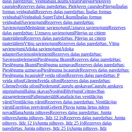
daļas paredzētas: Veidgabali
Līkumi
Atzari
Pārejas
Piekļuves
caurules
Rezerves daļas paredzētas: Piekļuves caurules
Pārejas
Īpašas
formas veidgabali
Rezerves daļas paredzētas: Īpašas formas
veidgabali
Veidgabali SuperTube
Līkumi
Īpašas formas
veidgabali
Savienojumi
Rezerves daļas paredzētas:
Savienojumi
Metināmie savienojumi
Uzmavu savienojumi
Rezerves
daļas paredzētas: Uzmavu savienojumi
Pārejas uz citiem
materiāliem
Rezerves daļas paredzētas: Pārejas uz citiem
materiāliem
Vītņu savienojumi
Rezerves daļas paredzētas: Vītņu
savienojumi
Atloka savienojumi
Atloka
adapteri
Savienotājelementi
Rezerves daļas paredzētas:
Savienotājelementi
Pieslēguma līkumi
Rezerves daļas paredzētas:
Pieslēguma līkumi
Pieslēguma uzmavas
Rezerves daļas paredzētas:
Pieslēguma uzmavas
Pieslēguma īscaurule
Rezerves daļas paredzētas:
Pieslēguma īscaurule
P veida sifoni
Rezerves daļas paredzētas: P
veida sifoni
Gliemežveida sifoni
Rezerves daļas paredzētas:
Gliemežveida sifoni
Piederumi
Cauruļu apskavas
Cauruļu apskavu
stiprinājumi
Balsta skavas
Noslēgi
Blīvējumi
Celtniecības
aizsargelementi
Palīgmateriāli
Kanalizācijas ventilācijas
vārsti
Ventilācijas vārsti
Rezerves daļas paredzētas: Ventilācijas
vārsti
Enerģijas pretvārsti
Geberit Pluvia jumta lietus ūdens
novadīšana
Jumta piltuves
Rezerves daļas paredzētas: Jumta
piltuves
Jumta piltuves, līdz 12 l/s
Rezerves daļas paredzētas: Jumta
piltuves, līdz 12 l/s
Jumta piltuves, līdz 25 l/s
Rezerves daļas
paredzētas: Jumta piltuves, līdz 25 l/s
Jumta piltuves, līdz