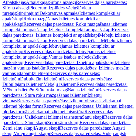
Atbalstkājas
Atbalstkājas
Sifona aizsegi
Rezerves daļas paredzētas:
Sifona aizsegi
Piederumi
Izplūdes vāciņš
Dvieļu
turētājs
Stiprinājumi
Dekoratīvās apmales
Izlietnes komplekti ar
apakšskapi
Roku mazgāšanas izlietnes komplekti ar
apakšskapi
Rezerves daļas paredzētas: Roku mazgāšanas izlietnes
komplekti ar apakšskapi
Izlietnes komplekti ar apakšskapi
Rezerves
daļas paredzētas: Izlietnes komplekti ar apakšskapi
Mēbeļu izlietnes
komplekti ar apakšskapi
Rezerves daļas paredzētas: Mēbeļu izlietnes
komplekti ar apakšskapi
Iebūvējamas izlietnes komplekti ar
apakšskapi
Rezerves daļas paredzētas: Iebūvējamas izlietnes
komplekti ar apakšskapi
Vannas istabas mēbeles
Izlietņu
apakšskapji
Rezerves daļas paredzētas: Izlietņu apakšskapji
Izlietnes
mazām vannas istabām
Rezerves daļas paredzētas: Izlietnes mazām
vannas istabām
Izlietnēm
Rezerves daļas paredzētas:
Izlietnēm
Dubultajām izlietnēm
Rezerves daļas paredzētas:
Dubultajām izlietnēm
Mēbeļu izlietnēm
Rezerves daļas paredzētas:
Mēbeļu izlietnēm
Stūra roku mazgāšanas izlietnēm
Rezerves daļas
paredzētas: Stūra roku mazgāšanas izlietnēm
Izlietņu
virsmas
Rezerves daļas paredzētas: Izlietņu virsmas
Uzliekamai
izlietnei bļodas formā
Rezerves daļas paredzētas: Uzliekamai izlietnei
bļodas formā
Uzliekamai izlietnei taisnstūra
Rezerves daļas
paredzētas: Uzliekamai izlietnei taisnstūra
Sānu skapji
Rezerves daļas
paredzētas: Sānu skapji
Zemi sānu skapji
Rezerves daļas paredzētas:
Zemi sānu skapji
Augsti skapji
Rezerves daļas paredzētas: Augsti
skapji
Vidēji augsti skapji
Rezerves daļas paredzētas: Vidēji augsti