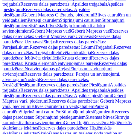
trejgabals
Rezerves daļas paredzētas: Apsildes trejgabals
Apsildes
pieslēgumi
Rezerves daļas paredzētas: Apsildes
pieslēgumi
Geberit Mapress C tērauds, piederumi
Blīves caurulēm un
veidgabaliem
Pārsegi caurulēm
Stiprinājumi caurulēm
Stiprinājumi
pieslēgumiem
Sistēmas blīves
Skrūvju komplekti atloku
savienojumiem
Geberit Mapress varš
Geberit Mapress varš
Rezerves
daļas paredzētas: Geberit Mapress varš
Uzmavas
Rezerves daļas
paredzētas: Uzmavas
Pārejas
Rezerves daļas paredzētas:
Pārejas
Līkumi
Rezerves daļas paredzētas: Līkumi
Trejgabali
Rezerves
daļas paredzētas: Trejgabali
Iebūvēta cirkulācija
Rezerves daļas
paredzētas: Iebūvēta cirkulācija
Krusta elementi
Rezerves daļas
paredzētas: Krusta elementi
Neatvienojamas pārejas
Rezerves daļas
paredzētas: Neatvienojamas pārejas
Pārejas un savienojumi,
atvienojami
Rezerves daļas paredzētas: Pārejas un savienojumi,
atvienojami
Noslēgi
Rezerves daļas paredzētas:
Noslēgi
Pieslēgumi
Rezerves daļas paredzētas: Pieslēgumi
Apsildes
trejgabals
Rezerves daļas paredzētas: Apsildes trejgabals
Apsildes
pieslēgumi
Rezerves daļas paredzētas: Apsildes pieslēgumi
Geberit
Mapress varš, piederumi
Rezerves daļas paredzētas: Geberit Mapress
varš, piederumi
Blīves caurulēm un veidgabaliem
Pārsegi
caurulēm
Stiprinājumi caurulēm
Stiprinājumi pieslēgumiem
Rezerves
daļas paredzētas: Stiprinājumi pieslēgumiem
Sistēmas blīves
Skrūvju
komplekti atloku savienojumiem
Geberit higiēnas sistēma
Higiēniskās
skalošanas iekārtas
Rezerves daļas paredzētas: Higiēniskās
skalošanas iekārtas
Skalošanas kastes un tualetes poda vadība ar