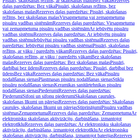
Pisuāri, skalošanas režīms, ar skalošanas malu
Bez vāka
Rezerves
daļas paredzētas: Bez vāka
Pisuāri, skalošanas režīms, bez
skalošanas malas
Rezerves daļas paredzētas: Pisuāri, skalošanas
režīms, bez skalošanas malas
Virsapmetuma vai zemapmetuma
pisuāru vadības sistēmām
Rezerves daļas paredzētas: Virsapmetuma
vai zemapmetuma pisuāru vadības sistēmām
Ar iebūvētu pisuāru
vadības sistēmu
Rezerves daļas paredzētas: Ar iebūvētu pisuāru
vadības sistēmu
Iebūvētai pisuāru vadības sistēmai
Rezerves daļas
paredzētas: Iebūvētai pisuāru vadības sistēmai
Pisuāri, skalošanas
režīms, ar vāku / paredzēts vākam
Rezerves daļas paredzētas: Pisuāri,
skalošanas režīms, ar vāku / paredzēts vākam
Bez skalošanas
malas
Rezerves daļas paredzētas: Bez skalošanas malas
Pisuāri,
darbībai bez ūdens
Rezerves daļas paredzētas: Pisuāri, darbībai bez
ūdens
Bez vāka
Rezerves daļas paredzētas: Bez vāka
Pisuāru
nodalīšanas sienas
Plastmasas pisuāru nodalīšanas sienas
Stikla
pisuāru nodalīšanas sienas
Keramikas sanitārtehnikas pisuāru
nodalīšanas sienas
Piederumi
Rezerves daļas paredzētas:
Piederumi
Sifoni un sifonu piederumi
Skalošanas caurules,
skalošanas līkumi un pārejas
Rezerves daļas paredzētas: Skalošanas
caurules, skalošanas līkumi un pārejas
Stiprinājumi
Pisuāru vadības
sistēmas
Zemapmetuma
Rezerves daļas paredzētas: Zemapmetuma
Ar
elektronisku skalošanas aktivizāciju, darbināšana, izmantojot
elektrotīklu
Rezerves daļas paredzētas: Ar elektronisku skalošanas
aktivizāciju, darbināšana, izmantojot elektrotīklu
Ar elektronisku
skalošanas aktivizāciju, darbināšana, izmantojot baterijas
Rezerves