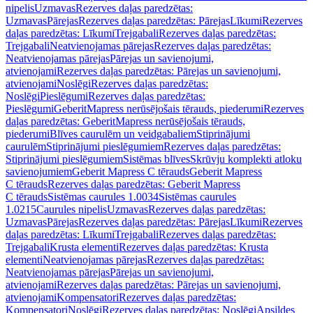
nipelis
Uzmavas
Rezerves daļas paredzētas:
Uzmavas
Pārejas
Rezerves daļas paredzētas: Pārejas
Līkumi
Rezerves
daļas paredzētas: Līkumi
Trejgabali
Rezerves daļas paredzētas:
Trejgabali
Neatvienojamas pārejas
Rezerves daļas paredzētas:
Neatvienojamas pārejas
Pārejas un savienojumi,
atvienojami
Rezerves daļas paredzētas: Pārejas un savienojumi,
atvienojami
Noslēgi
Rezerves daļas paredzētas:
Noslēgi
Pieslēgumi
Rezerves daļas paredzētas:
Pieslēgumi
GeberitMapress nerūsējošais tērauds, piederumi
Rezerves
daļas paredzētas: GeberitMapress nerūsējošais tērauds,
piederumi
Blīves caurulēm un veidgabaliem
Stiprinājumi
caurulēm
Stiprinājumi pieslēgumiem
Rezerves daļas paredzētas:
Stiprinājumi pieslēgumiem
Sistēmas blīves
Skrūvju komplekti atloku
savienojumiem
Geberit Mapress C tērauds
Geberit Mapress
C tērauds
Rezerves daļas paredzētas: Geberit Mapress
C tērauds
Sistēmas caurules 1.0034
Sistēmas caurules
1.0215
Caurules nipelis
Uzmavas
Rezerves daļas paredzētas:
Uzmavas
Pārejas
Rezerves daļas paredzētas: Pārejas
Līkumi
Rezerves
daļas paredzētas: Līkumi
Trejgabali
Rezerves daļas paredzētas:
Trejgabali
Krusta elementi
Rezerves daļas paredzētas: Krusta
elementi
Neatvienojamas pārejas
Rezerves daļas paredzētas:
Neatvienojamas pārejas
Pārejas un savienojumi,
atvienojami
Rezerves daļas paredzētas: Pārejas un savienojumi,
atvienojami
Kompensatori
Rezerves daļas paredzētas:
Kompensatori
Noslēgi
Rezerves daļas paredzētas: Noslēgi
Apsildes