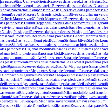
ļas paredzētas: Uzmavas
Pārejas
Rezerves daļas paredzētas: Pārejas
Līku
ta elementi
Neatvienojamas pārejas
Rezerves daļas paredzētas: Neatvien
s daļas paredzētas: Kompensatori
Noslēgi
Rezerves daļas paredzētas: No
slēgumi
Geberit Mapress C tērauds, piederumi
Blīves caurulēm un veidg
m
Geberit Mapress varš
Geberit Mapress varš
Rezerves daļas paredzētas: 
ļas paredzētas: Līkumi
Trejgabali
Rezerves daļas paredzētas: Trejgabali
Neatvienojamas pārejas
Rezerves daļas paredzētas: Neatvienojamas pāre
: Noslēgi
Pieslēgumi
Rezerves daļas paredzētas: Pieslēgumi
Apsildes trej
ress varš, piederumi
Rezerves daļas paredzētas: Geberit Mapress varš,
ļas paredzētas: Stiprinājumi pieslēgumiem
Sistēmas blīves
Skrūvju komp
iekārtas
Skalošanas kastes un tualetes poda vadība ar higiēnas skalošana
aļas paredzētas: Higiēnas moduļi
Skalošanas kastu un tualetes poda vad
lošanas iekārtu piederumi
Barošanas bloki
Rezerves daļas paredzētas: Ba
iļi zemapmetuma montāžai
Ar Mapress presēšanas pieslēgumiem
Rezerves
nas pieslēgumiem
Rezerves daļas paredzētas: Ar FlowFit presēšanas pi
s pieslēgumiem
Rezerves daļas paredzētas: Ar Mapress presēšanas pies
es savienojumiem
Ar Mepla presēšanas pieslēgumiem
Rezerves daļas pa
Ar Compact pieslēgumiem
Pretvārsti
Ar Mapress presēšanas pieslēgumie
ācijas joslas
Līmlentes
Izplešanas adatas
Javas piedevas
Izplešanās šuves
ldei
Rezerves daļas paredzētas: Sadalītāji grīdas apsildei
Lodveida ventiļi
šanas vienības
Rezerves daļas paredzētas: Temperatūras regulēšanas vie
pas termostati
Galvenie regulatori
Komunikācijas moduļi
Sensori
Transfor
Līkumi
Atzari
Rezerves daļas paredzētas: Atzari
Pārejas
Piekļuves caurule
s paredzētas: Savienojumi
Metināmie savienojumi
Uzmavu savienojumi
R
ārejas uz citiem materiāliem
Savienotājelementi
Rezerves daļas paredzēt