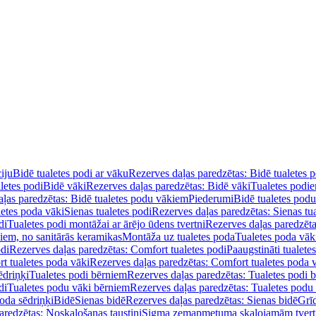
iju
Bidē tualetes podi ar vāku
Rezerves daļas paredzētas: Bidē tualetes 
letes podi
Bidē vāki
Rezerves daļas paredzētas: Bidē vāki
Tualetes podi
ļas paredzētas: Bidē tualetes podu vākiem
Piederumi
Bidē tualetes pod
letes poda vāki
Sienas tualetes podi
Rezerves daļas paredzētas: Sienas tu
di
Tualetes podi montāžai ar ārējo ūdens tvertni
Rezerves daļas paredzēta
diem, no sanitārās keramikas
Montāža uz tualetes poda
Tualetes poda vāk
odi
Rezerves daļas paredzētas: Comfort tualetes podi
Paaugstināti tualete
t tualetes poda vāki
Rezerves daļas paredzētas: Comfort tualetes poda 
ēdriņķi
Tualetes podi bērniem
Rezerves daļas paredzētas: Tualetes podi 
di
Tualetes podu vāki bērniem
Rezerves daļas paredzētas: Tualetes podu
oda sēdriņķi
Bidē
Sienas bidē
Rezerves daļas paredzētas: Sienas bidē
Grī
aredzētas: Noskalošanas taustiņi
Sigma zemapmetuma skalojamām tver