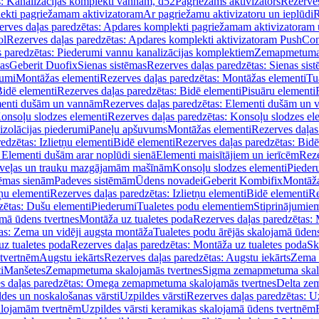
s: Kanalizācijas komplekti vannām, d52
Pagriežams aktivizators
Rezerves
lekti pagriežamam aktivizatoram
Ar pagriežamu aktivizatoru un ieplūdi
R
erves daļas paredzētas: Apdares komplekti pagriežamam aktivizatoram 
ol
Rezerves daļas paredzētas: Apdares komplekti aktivizatoram PushCon
s paredzētas: Piederumi vannu kanalizācijas komplektiem
Zemapmetuma c
mas
Geberit Duofix
Sienas sistēmas
Rezerves daļas paredzētas: Sienas sis
rumi
Montāžas elementi
Rezerves daļas paredzētas: Montāžas elementi
Tu
idē elementi
Rezerves daļas paredzētas: Bidē elementi
Pisuāru elementi
enti dušām un vannām
Rezerves daļas paredzētas: Elementi dušām un
onsoļu slodzes elementi
Rezerves daļas paredzētas: Konsoļu slodzes el
izolācijas piederumi
Paneļu apšuvums
Montāžas elementi
Rezerves daļas
edzētas: Izlietņu elementi
Bidē elementi
Rezerves daļas paredzētas: Bidē
 Elementi dušām arar noplūdi sienā
Elementi maisītājiem un ierīcēm
Reze
i veļas un trauku mazgājamām mašīnām
Konsoļu slodzes elementi
Pieder
tēmas sienām
Padeves sistēmām
Ūdens novadei
Geberit Kombifix
Montāža
tņu elementi
Rezerves daļas paredzētas: Izlietņu elementi
Bidē elementi
Re
zētas: Dušu elementi
Piederumi
Tualetes podu elementiem
Stiprinājumie
amā ūdens tvertnes
Montāža uz tualetes poda
Rezerves daļas paredzētas: 
as: Zema un vidēji augsta montāža
Tualetes podu ārējās skalojamā ūdens
z tualetes poda
Rezerves daļas paredzētas: Montāža uz tualetes poda
Sk
 tvertnēm
Augstu iekārts
Rezerves daļas paredzētas: Augstu iekārts
Zema 
i
Manšetes
Zemapmetuma skalojamās tvertnes
Sigma zemapmetuma skalo
s daļas paredzētas: Omega zemapmetuma skalojamās tvertnes
Delta ze
des un noskalošanas vārsti
Uzpildes vārsti
Rezerves daļas paredzētas: Uz
alojamām tvertnēm
Uzpildes vārsti keramikas skalojamā ūdens tvertnēm