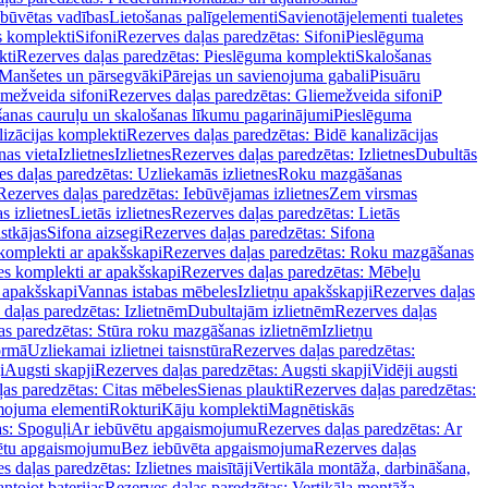
ebūvētas vadības
Lietošanas palīgelementi
Savienotājelementi tualetes
s komplekti
Sifoni
Rezerves daļas paredzētas: Sifoni
Pieslēguma
kti
Rezerves daļas paredzētas: Pieslēguma komplekti
Skalošanas
Manšetes un pārsegvāki
Pārejas un savienojuma gabali
Pisuāru
mežveida sifoni
Rezerves daļas paredzētas: Gliemežveida sifoni
P
šanas cauruļu un skalošanas līkumu pagarinājumi
Pieslēguma
izācijas komplekti
Rezerves daļas paredzētas: Bidē kanalizācijas
as vieta
Izlietnes
Izlietnes
Rezerves daļas paredzētas: Izlietnes
Dubultās
s daļas paredzētas: Uzliekamās izlietnes
Roku mazgāšanas
Rezerves daļas paredzētas: Iebūvējamas izlietnes
Zem virsmas
s izlietnes
Lietās izlietnes
Rezerves daļas paredzētas: Lietās
stkājas
Sifona aizsegi
Rezerves daļas paredzētas: Sifona
komplekti ar apakšskapi
Rezerves daļas paredzētas: Roku mazgāšanas
es komplekti ar apakšskapi
Rezerves daļas paredzētas: Mēbeļu
r apakšskapi
Vannas istabas mēbeles
Izlietņu apakšskapji
Rezerves daļas
daļas paredzētas: Izlietnēm
Dubultajām izlietnēm
Rezerves daļas
as paredzētas: Stūra roku mazgāšanas izlietnēm
Izlietņu
ormā
Uzliekamai izlietnei taisnstūra
Rezerves daļas paredzētas:
i
Augsti skapji
Rezerves daļas paredzētas: Augsti skapji
Vidēji augsti
as paredzētas: Citas mēbeles
Sienas plaukti
Rezerves daļas paredzētas:
ojuma elementi
Rokturi
Kāju komplekti
Magnētiskās
s: Spoguļi
Ar iebūvētu apgaismojumu
Rezerves daļas paredzētas: Ar
vētu apgaismojumu
Bez iebūvēta apgaismojuma
Rezerves daļas
s daļas paredzētas: Izlietnes maisītāji
Vertikāla montāža, darbināšana,
ntojot baterijas
Rezerves daļas paredzētas: Vertikāla montāža,