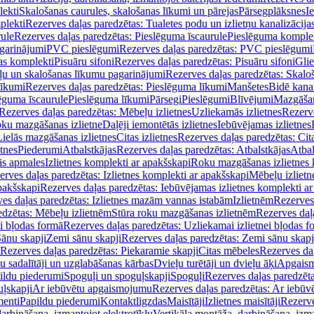
lekti
Skalošanas caurules, skalošanas līkumi un pārejas
Pārsegplāksnes
I
plekti
Rezerves daļas paredzētas: Tualetes podu un izlietņu kanalizācija
rule
Rezerves daļas paredzētas: Pieslēguma īscaurule
Pieslēguma komple
agarinājumi
PVC pieslēgumi
Rezerves daļas paredzētas: PVC pieslēgumi
jas komplekti
Pisuāru sifoni
Rezerves daļas paredzētas: Pisuāru sifoni
Glie
ļu un skalošanas līkumu pagarinājumi
Rezerves daļas paredzētas: Skalo
līkumi
Rezerves daļas paredzētas: Pieslēguma līkumi
Manšetes
Bidē kanal
ēguma īscaurule
Pieslēguma līkumi
Pārsegi
Pieslēgumi
Blīvējumi
Mazgāšan
Rezerves daļas paredzētas: Mēbeļu izlietnes
Uzliekamās izlietnes
Rezerve
oku mazgāšanas izlietne
Daļēji iemontētās izlietnes
Iebūvējamas izlietnes
Lielās mazgāšanas izlietnes
Citas izlietnes
Rezerves daļas paredzētas: Cita
etnes
Piederumi
Atbalstkājas
Rezerves daļas paredzētas: Atbalstkājas
Atbal
ās apmales
Izlietnes komplekti ar apakšskapi
Roku mazgāšanas izlietnes 
erves daļas paredzētas: Izlietnes komplekti ar apakšskapi
Mēbeļu izlietn
pakšskapi
Rezerves daļas paredzētas: Iebūvējamas izlietnes komplekti a
es daļas paredzētas: Izlietnes mazām vannas istabām
Izlietnēm
Rezerves 
edzētas: Mēbeļu izlietnēm
Stūra roku mazgāšanas izlietnēm
Rezerves daļ
ei bļodas formā
Rezerves daļas paredzētas: Uzliekamai izlietnei bļodas f
Sānu skapji
Zemi sānu skapji
Rezerves daļas paredzētas: Zemi sānu skapj
Rezerves daļas paredzētas: Piekaramie skapji
Citas mēbeles
Rezerves daļ
u sadalītāji un uzglabāšanas kārbas
Dvieļu turētāji un dvieļu āķi
Apgaism
ildu piederumi
Spoguļi un spoguļskapji
Spoguļi
Rezerves daļas paredzēta
uļskapji
Ar iebūvētu apgaismojumu
Rezerves daļas paredzētas: Ar iebū
enti
Papildu piederumi
Kontaktligzdas
Maisītāji
Izlietnes maisītāji
Rezerve
arbināšana, izmantojot elektrotīklu
Vertikāla montāža, darbināšana, izma