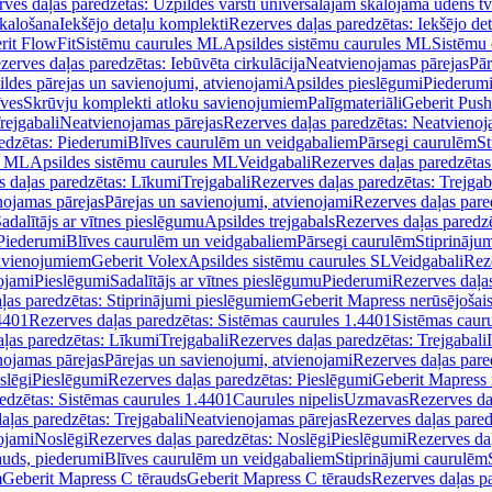
ves daļas paredzētas: Uzpildes vārsti universālajām skalojamā ūdens t
skalošana
Iekšējo detaļu komplekti
Rezerves daļas paredzētas: Iekšējo de
rit FlowFit
Sistēmu caurules ML
Apsildes sistēmu caurules ML
Sistēmu 
zerves daļas paredzētas: Iebūvēta cirkulācija
Neatvienojamas pārejas
Pār
ldes pārejas un savienojumi, atvienojami
Apsildes pieslēgumi
Piederum
īves
Skrūvju komplekti atloku savienojumiem
Palīgmateriāli
Geberit Push
rejgabali
Neatvienojamas pārejas
Rezerves daļas paredzētas: Neatvienoj
edzētas: Piederumi
Blīves caurulēm un veidgabaliem
Pārsegi caurulēm
St
s ML
Apsildes sistēmu caurules ML
Veidgabali
Rezerves daļas paredzētas
 daļas paredzētas: Līkumi
Trejgabali
Rezerves daļas paredzētas: Trejgab
nojamas pārejas
Pārejas un savienojumi, atvienojami
Rezerves daļas pare
adalītājs ar vītnes pieslēgumu
Apsildes trejgabals
Rezerves daļas paredzē
 Piederumi
Blīves caurulēm un veidgabaliem
Pārsegi caurulēm
Stiprināju
savienojumiem
Geberit Volex
Apsildes sistēmu caurules SL
Veidgabali
Reze
ojami
Pieslēgumi
Sadalītājs ar vītnes pieslēgumu
Piederumi
Rezerves daļa
ļas paredzētas: Stiprinājumi pieslēgumiem
Geberit Mapress nerūsējošais
4401
Rezerves daļas paredzētas: Sistēmas caurules 1.4401
Sistēmas caur
ļas paredzētas: Līkumi
Trejgabali
Rezerves daļas paredzētas: Trejgabali
nojamas pārejas
Pārejas un savienojumi, atvienojami
Rezerves daļas pare
slēgi
Pieslēgumi
Rezerves daļas paredzētas: Pieslēgumi
Geberit Mapress 
edzētas: Sistēmas caurules 1.4401
Caurules nipelis
Uzmavas
Rezerves da
aļas paredzētas: Trejgabali
Neatvienojamas pārejas
Rezerves daļas pared
ojami
Noslēgi
Rezerves daļas paredzētas: Noslēgi
Pieslēgumi
Rezerves da
auds, piederumi
Blīves caurulēm un veidgabaliem
Stiprinājumi caurulēm
m
Geberit Mapress C tērauds
Geberit Mapress C tērauds
Rezerves daļas p