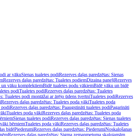
podi ar vāku
Sienas tualetes podi
Rezerves daļas paredzētas: Sienas
em
Rezerves daļas paredzētas: Tualetes podiem
Dizaina paneļi
Rezerves
u un vāku komplektiem
Bidē tualetes podu vākiem
Bidē vāku un bidē
aletes podi
Tualetes podi
Rezerves daļas paredzētas: Tualetes
s: Tualetes podi montāžai ar ārējo ūdens tvertni
Tualetes podi
Rezerves
i
Rezerves daļas paredzētas: Tualetes poda vāki
Tualetes poda
s podi
Rezerves daļas paredzētas: Paaugstināti tualetes podi
Pagarināti
vāki
Tualetes poda vāki
Rezerves daļas paredzētas: Tualetes poda
bērniem
Sienas tualetes podi
Rezerves daļas paredzētas: Sienas tualetes
 vāki bērniem
Tualetes poda vāki
Rezerves daļas paredzētas: Tualetes
das bidē
Piederumi
Rezerves daļas paredzētas: Piederumi
Noskalošanas
tnēm
Rezerves daļas paredzētas: Sigma zemapmetuma skalojamām