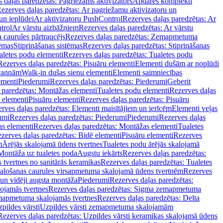
 daļas paredzētas: Pagriežams aktivizators
Apdares komplekti
ezerves daļas paredzētas: Ar pagriežamu aktivizatoru un
un ieplūdei
Ar aktivizatoru PushControl
Rezerves daļas paredzētas: Ar
trol
Ar vārstu aizbāžņiem
Rezerves daļas paredzētas: Ar vārstu
aurules pārtraucējs
Rezerves daļas paredzētas: Zemapmetuma
tēmas
Stiprināšanas sistēmas
Rezerves daļas paredzētas: Stiprināšanas
aletes podu elementi
Rezerves daļas paredzētas: Tualetes podu
Rezerves daļas paredzētas: Pisuāru elementi
Elementi dušām ar noplūdi
 vannām
Walk-in dušas sienu elementi
Elementi saimniecības
ementi
Piederumi
Rezerves daļas paredzētas: Piederumi
Geberit
 paredzētas: Montāžas elementi
Tualetes podu elementi
Rezerves daļas
 elementi
Pisuāru elementi
Rezerves daļas paredzētas: Pisuāru
rves daļas paredzētas: Elementi maisītājiem un ierīcēm
Elementi veļas
umi
Rezerves daļas paredzētas: Piederumi
Piederumi
Rezerves daļas
s elementi
Rezerves daļas paredzētas: Montāžas elementi
Tualetes
zerves daļas paredzētas: Bidē elementi
Pisuāru elementi
Rezerves
m
Ārējās skalojamā ūdens tvertnes
Tualetes podu ārējās skalojamā
Montāža uz tualetes poda
Augstu iekārts
Rezerves daļas paredzētas:
 tvertnes no sanitārās keramikas
Rezerves daļas paredzētas: Tualetes
alošanas caurules virsapmetuma skalojamā ūdens tvertnēm
Rezerves
un vidēji augsta montāža
Piederumi
Rezerves daļas paredzētas:
jamās tvertnes
Rezerves daļas paredzētas: Sigma zemapmetuma
mapmetuma skalojamās tvertnes
Rezerves daļas paredzētas: Delta
pildes vārsti
Uzpildes vārsti zemapmetuma skalojamām
Rezerves daļas paredzētas: Uzpildes vārsti keramikas skalojamā ūdens