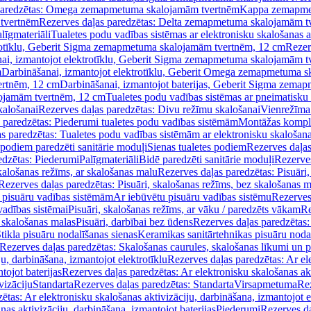
paredzētas: Omega zemapmetuma skalojamām tvertnēm
Kappa zemapme
tvertnēm
Rezerves daļas paredzētas: Delta zemapmetuma skalojamām t
līgmateriāli
Tualetes podu vadības sistēmas ar elektronisku skalošanas a
trotīklu, Geberit Sigma zemapmetuma skalojamām tvertnēm, 12 cm
Rezer
ai, izmantojot elektrotīklu, Geberit Sigma zemapmetuma skalojamām t
m
Darbināšanai, izmantojot elektrotīklu, Geberit Omega zemapmetuma 
ertnēm, 12 cm
Darbināšanai, izmantojot baterijas, Geberit Sigma zem
lojamām tvertnēm, 12 cm
Tualetes podu vadības sistēmas ar pneimatisku 
kalošanai
Rezerves daļas paredzētas: Divu režīmu skalošanai
Vienrežīma
 paredzētas: Piederumi tualetes podu vadības sistēmām
Montāžas kompl
s paredzētas: Tualetes podu vadības sistēmām ar elektronisku skalošana
 podiem paredzēti sanitārie moduļi
Sienas tualetes podiem
Rezerves daļas
edzētas: Piederumi
Palīgmateriāli
Bidē paredzēti sanitārie moduļi
Rezerves
skalošanas režīms, ar skalošanas malu
Rezerves daļas paredzētas: Pisuāri
Rezerves daļas paredzētas: Pisuāri, skalošanas režīms, bez skalošanas m
pisuāru vadības sistēmām
Ar iebūvētu pisuāru vadības sistēmu
Rezerves
vadības sistēmai
Pisuāri, skalošanas režīms, ar vāku / paredzēts vākam
Re
 skalošanas malas
Pisuāri, darbībai bez ūdens
Rezerves daļas paredzētas:
tikla pisuāru nodalīšanas sienas
Keramikas sanitārtehnikas pisuāru noda
Rezerves daļas paredzētas: Skalošanas caurules, skalošanas līkumi un p
u, darbināšana, izmantojot elektrotīklu
Rezerves daļas paredzētas: Ar el
tojot baterijas
Rezerves daļas paredzētas: Ar elektronisku skalošanas akt
vizāciju
Standarta
Rezerves daļas paredzētas: Standarta
Virsapmetuma
Re
ētas: Ar elektronisku skalošanas aktivizāciju, darbināšana, izmantojot e
as aktivizāciju, darbināšana, izmantojot baterijas
Piederumi
Rezerves da