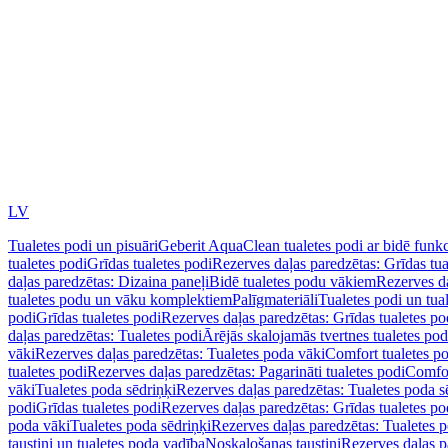
LV
Tualetes podi un pisuāri
Geberit AquaClean tualetes podi ar bidē funkc
tualetes podi
Grīdas tualetes podi
Rezerves daļas paredzētas: Grīdas tua
daļas paredzētas: Dizaina paneļi
Bidē tualetes podu vākiem
Rezerves da
tualetes podu un vāku komplektiem
Palīgmateriāli
Tualetes podi un tua
podi
Grīdas tualetes podi
Rezerves daļas paredzētas: Grīdas tualetes po
daļas paredzētas: Tualetes podi
Ārējās skalojamās tvertnes tualetes po
vāki
Rezerves daļas paredzētas: Tualetes poda vāki
Comfort tualetes p
tualetes podi
Rezerves daļas paredzētas: Pagarināti tualetes podi
Comfor
vāki
Tualetes poda sēdriņķi
Rezerves daļas paredzētas: Tualetes poda s
podi
Grīdas tualetes podi
Rezerves daļas paredzētas: Grīdas tualetes po
poda vāki
Tualetes poda sēdriņķi
Rezerves daļas paredzētas: Tualetes p
taustiņi un tualetes poda vadība
Noskalošanas taustiņi
Rezerves daļas p