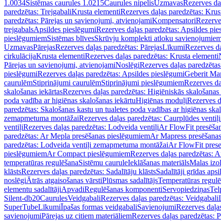
1.0034
Sistēmas caurules 1.0215
Caurules nipelis
Uzmavas
Rezerves da
paredzētas: Trejgabali
Krusta elementi
Rezerves daļas paredzētas: Krus
paredzētas: Pārejas un savienojumi, atvienojami
Kompensatori
Rezerve
trejgabals
Apsildes pieslēgumi
Rezerves daļas paredzētas: Apsildes pie
pieslēgumiem
Sistēmas blīves
Skrūvju komplekti atloku savienojumie
Uzmavas
Pārejas
Rezerves daļas paredzētas: Pārejas
Līkumi
Rezerves da
cirkulācija
Krusta elementi
Rezerves daļas paredzētas: Krusta elementi
Pārejas un savienojumi, atvienojami
Noslēgi
Rezerves daļas paredzētas
pieslēgumi
Rezerves daļas paredzētas: Apsildes pieslēgumi
Geberit Map
caurulēm
Stiprinājumi caurulēm
Stiprinājumi pieslēgumiem
Rezerves da
skalošanas iekārtas
Rezerves daļas paredzētas: Higiēniskās skalošanas 
poda vadība ar higiēnas skalošanas iekārtu
Higiēnas moduļi
Rezerves d
paredzētas: Skalošanas kastu un tualetes poda vadības ar higiēnas ska
zemapmetuma montāžai
Rezerves daļas paredzētas: Caurplūdes vent
ventiļi
Rezerves daļas paredzētas: Lodveida ventiļi
Ar FlowFit presēša
paredzētas: Ar Mepla presēšanas pieslēgumiem
Ar Mapress presēšana
paredzētas: Lodveida ventiļi zemapmetuma montāžai
Ar FlowFit pres
pieslēgumiem
Ar Compact pieslēgumiem
Rezerves daļas paredzētas: 
temperatūras regulēšana
Sistēmu caurule
Ieklāšanas materiāls
Malas izol
klāsts
Rezerves daļas paredzētas: Sadalītāju klāsts
Sadalītāji grīdas apsi
noslēgi
Ātrās atgaisošanas vārsti
Plūsmas sadalītājs
Temperatūras regulē
elementu sadalītāji
Apvadi
Regulēšanas komponenti
Servopiedziņas
Tel
Silent-db20
Caurules
Veidgabali
Rezerves daļas paredzētas: Veidgabali
SuperTube
Līkumi
Īpašas formas veidgabali
Savienojumi
Rezerves daļa
savienojumi
Pārejas uz citiem materiāliem
Rezerves daļas paredzētas: P