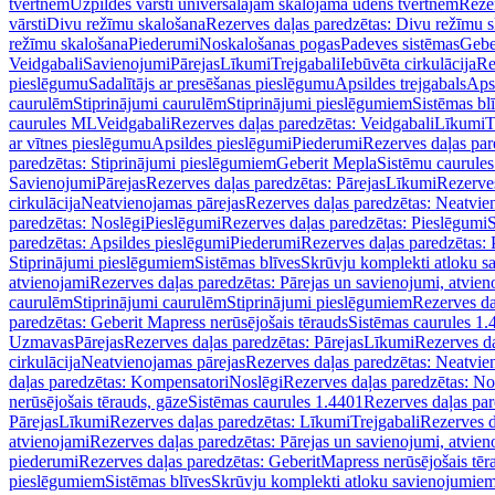
tvertnēm
Uzpildes vārsti universālajām skalojamā ūdens tvertnēm
Rezer
vārsti
Divu režīmu skalošana
Rezerves daļas paredzētas: Divu režīmu 
režīmu skalošana
Piederumi
Noskalošanas pogas
Padeves sistēmas
Gebe
Veidgabali
Savienojumi
Pārejas
Līkumi
Trejgabali
Iebūvēta cirkulācija
Re
pieslēgumu
Sadalītājs ar presēšanas pieslēgumu
Apsildes trejgabals
Apsi
caurulēm
Stiprinājumi caurulēm
Stiprinājumi pieslēgumiem
Sistēmas bl
caurules ML
Veidgabali
Rezerves daļas paredzētas: Veidgabali
Līkumi
T
ar vītnes pieslēgumu
Apsildes pieslēgumi
Piederumi
Rezerves daļas par
paredzētas: Stiprinājumi pieslēgumiem
Geberit Mepla
Sistēmu caurule
Savienojumi
Pārejas
Rezerves daļas paredzētas: Pārejas
Līkumi
Rezerves
cirkulācija
Neatvienojamas pārejas
Rezerves daļas paredzētas: Neatvie
paredzētas: Noslēgi
Pieslēgumi
Rezerves daļas paredzētas: Pieslēgumi
S
paredzētas: Apsildes pieslēgumi
Piederumi
Rezerves daļas paredzētas:
Stiprinājumi pieslēgumiem
Sistēmas blīves
Skrūvju komplekti atloku 
atvienojami
Rezerves daļas paredzētas: Pārejas un savienojumi, atvien
caurulēm
Stiprinājumi caurulēm
Stiprinājumi pieslēgumiem
Rezerves da
paredzētas: Geberit Mapress nerūsējošais tērauds
Sistēmas caurules 1.
Uzmavas
Pārejas
Rezerves daļas paredzētas: Pārejas
Līkumi
Rezerves da
cirkulācija
Neatvienojamas pārejas
Rezerves daļas paredzētas: Neatvie
daļas paredzētas: Kompensatori
Noslēgi
Rezerves daļas paredzētas: No
nerūsējošais tērauds, gāze
Sistēmas caurules 1.4401
Rezerves daļas par
Pārejas
Līkumi
Rezerves daļas paredzētas: Līkumi
Trejgabali
Rezerves d
atvienojami
Rezerves daļas paredzētas: Pārejas un savienojumi, atvien
piederumi
Rezerves daļas paredzētas: GeberitMapress nerūsējošais tēr
pieslēgumiem
Sistēmas blīves
Skrūvju komplekti atloku savienojumie