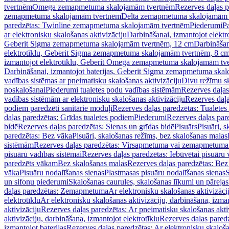
tvertnēm
Omega zemapmetuma skalojamām tvertnēm
Rezerves daļas 
zemapmetuma skalojamām tvertnēm
Delta zemapmetuma skalojamām 
paredzētas: Twinline zemapmetuma skalojamām tvertnēm
Piederumi
Pa
ar elektronisku skalošanas aktivizāciju
Darbināšanai, izmantojot elek
Geberit Sigma zemapmetuma skalojamām tvertnēm, 12 cm
Darbināšan
elektrotīklu, Geberit Sigma zemapmetuma skalojamām tvertnēm, 8 c
izmantojot elektrotīklu, Geberit Omega zemapmetuma skalojamām tv
Darbināšanai, izmantojot baterijas, Geberit Sigma zemapmetuma ska
vadības sistēmas ar pneimatisku skalošanas aktivizāciju
Divu režīmu s
noskalošanai
Piederumi tualetes podu vadības sistēmām
Rezerves daļas
vadības sistēmām ar elektronisku skalošanas aktivizāciju
Rezerves daļa
podiem paredzēti sanitārie moduļi
Rezerves daļas paredzētas: Tualetes
daļas paredzētas: Grīdas tualetes podiem
Piederumi
Rezerves daļas par
bidē
Rezerves daļas paredzētas: Sienas un grīdas bidē
Pisuārs
Pisuāri, 
paredzētas: Bez vāka
Pisuāri, skalošanas režīms, bez skalošanas malas
sistēmām
Rezerves daļas paredzētas: Virsapmetuma vai zemapmetuma 
pisuāru vadības sistēmai
Rezerves daļas paredzētas: Iebūvētai pisuāru 
paredzēts vākam
Bez skalošanas malas
Rezerves daļas paredzētas: Bez
vāka
Pisuāru nodalīšanas sienas
Plastmasas pisuāru nodalīšanas sienas
S
un sifonu piederumi
Skalošanas caurules, skalošanas līkumi un pārejas
daļas paredzētas: Zemapmetuma
Ar elektronisku skalošanas aktivizācij
elektrotīklu
Ar elektronisku skalošanas aktivizāciju, darbināšana, izman
aktivizāciju
Rezerves daļas paredzētas: Ar pneimatisku skalošanas akti
aktivizāciju, darbināšana, izmantojot elektrotīklu
Rezerves daļas paredz
izmantojot baterijas
Rezerves daļas paredzētas: Ar elektronisku skalošan