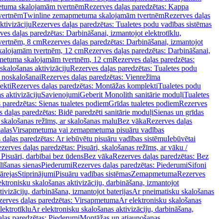
tuma skalojamām tvertnēm
Rezerves daļas paredzētas: Kappa
vertnēm
Twinline zemapmetuma skalojamām tvertnēm
Rezerves daļas
ktivizāciju
Rezerves daļas paredzētas: Tualetes podu vadības sistēmas
ves daļas paredzētas: Darbināšanai, izmantojot elektrotīklu,
vertnēm, 8 cm
Rezerves daļas paredzētas: Darbināšanai, izmantojot
skalojamām tvertnēm, 12 cm
Rezerves daļas paredzētas: Darbināšanai,
apmetuma skalojamām tvertnēm, 12 cm
Rezerves daļas paredzētas:
skalošanas aktivizāciju
Rezerves daļas paredzētas: Tualetes podu
 noskalošanai
Rezerves daļas paredzētas: Vienrežīma
ekti
Rezerves daļas paredzētas: Montāžas komplekti
Tualetes podu
s aktivizāciju
Savienojumi
Geberit Monolith sanitārie moduļi
Tualetes
 paredzētas: Sienas tualetes podiem
Grīdas tualetes podiem
Rezerves
 daļas paredzētas: Bidē paredzēti sanitārie moduļi
Sienas un grīdas
, skalošanas režīms, ar skalošanas malu
Bez vāka
Rezerves daļas
alas
Virsapmetuma vai zemapmetuma pisuāru vadības
 daļas paredzētas: Ar iebūvētu pisuāru vadības sistēmu
Iebūvētai
zerves daļas paredzētas: Pisuāri, skalošanas režīms, ar vāku /
 Pisuāri, darbībai bez ūdens
Bez vāka
Rezerves daļas paredzētas: Bez
līšanas sienas
Piederumi
Rezerves daļas paredzētas: Piederumi
Sifoni
ārejas
Stiprinājumi
Pisuāru vadības sistēmas
Zemapmetuma
Rezerves
ektronisku skalošanas aktivizāciju, darbināšana, izmantojot
ivizāciju, darbināšana, izmantojot baterijas
Ar pneimatisku skalošanas
zerves daļas paredzētas: Virsapmetuma
Ar elektronisku skalošanas
lektrotīklu
Ar elektronisku skalošanas aktivizāciju, darbināšana,
ļas paredzētas: Piederumi
Montāžas un atjaunošanas