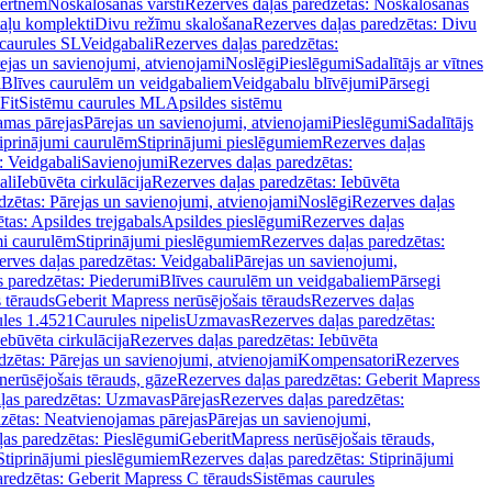
vertnēm
Noskalošanas vārsti
Rezerves daļas paredzētas: Noskalošanas
taļu komplekti
Divu režīmu skalošana
Rezerves daļas paredzētas: Divu
caurules SL
Veidgabali
Rezerves daļas paredzētas:
ejas un savienojumi, atvienojami
Noslēgi
Pieslēgumi
Sadalītājs ar vītnes
i
Blīves caurulēm un veidgabaliem
Veidgabalu blīvējumi
Pārsegi
Fit
Sistēmu caurules ML
Apsildes sistēmu
amas pārejas
Pārejas un savienojumi, atvienojami
Pieslēgumi
Sadalītājs
iprinājumi caurulēm
Stiprinājumi pieslēgumiem
Rezerves daļas
: Veidgabali
Savienojumi
Rezerves daļas paredzētas:
ali
Iebūvēta cirkulācija
Rezerves daļas paredzētas: Iebūvēta
dzētas: Pārejas un savienojumi, atvienojami
Noslēgi
Rezerves daļas
tas: Apsildes trejgabals
Apsildes pieslēgumi
Rezerves daļas
mi caurulēm
Stiprinājumi pieslēgumiem
Rezerves daļas paredzētas:
rves daļas paredzētas: Veidgabali
Pārejas un savienojumi,
s paredzētas: Piederumi
Blīves caurulēm un veidgabaliem
Pārsegi
 tērauds
Geberit Mapress nerūsējošais tērauds
Rezerves daļas
ules 1.4521
Caurules nipelis
Uzmavas
Rezerves daļas paredzētas:
Iebūvēta cirkulācija
Rezerves daļas paredzētas: Iebūvēta
dzētas: Pārejas un savienojumi, atvienojami
Kompensatori
Rezerves
nerūsējošais tērauds, gāze
Rezerves daļas paredzētas: Geberit Mapress
ļas paredzētas: Uzmavas
Pārejas
Rezerves daļas paredzētas:
zētas: Neatvienojamas pārejas
Pārejas un savienojumi,
ļas paredzētas: Pieslēgumi
GeberitMapress nerūsējošais tērauds,
Stiprinājumi pieslēgumiem
Rezerves daļas paredzētas: Stiprinājumi
aredzētas: Geberit Mapress C tērauds
Sistēmas caurules