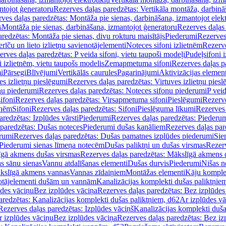
ntojot ģeneratoru
Rezerves daļas paredzētas: Vertikāla montāža, darbinā
ves daļas paredzētas: Montāža pie sienas, darbināšana, izmantojot elekt
s
Montāža pie sienas, darbināšana, izmantojot ģeneratoru
Rezerves daļas 
redzētas: Montāža pie sienas, divu rokturu maisītājs
Piederumi
Rezerves
erīču un lieto izlietņu savienotājelementi
Noteces sifoni izlietnēm
Rezerve
rves daļas paredzētas: P veida sifoni, vietu taupoši modeļi
Pudeļsifoni 
 izlietnēm, vietu taupošs modelis
Zemapmetuma sifoni
Rezerves daļas 
i
Pārsegi
Blīvējumi
Vertikālās caurules
Pagarinājumi
Aktivizācijas element
es izlietņu pieslēgumi
Rezerves daļas paredzētas: Virtuves izlietņu pies
nu piederumi
Rezerves daļas paredzētas: Noteces sifonu piederumi
P veid
ifoni
Rezerves daļas paredzētas: Virsapmetuma sifoni
Pieslēgumi
Rezerve
tnēm
Sifoni
Rezerves daļas paredzētas: Sifoni
Pieslēguma līkumi
Rezerves 
redzētas: Izplūdes vārsti
Piederumi
Rezerves daļas paredzētas: Piederu
 paredzētas: Dušas noteces
Piederumi dušas kanāliem
Rezerves daļas par
rumi
Rezerves daļas paredzētas: Dušas pamatnes izplūdes piederumi
Sie
 Piederumi sienas līmeņa notecēm
Dušas paliktņi un dušas virsmas
Rezerv
gā akmens dušas virsmas
Rezerves daļas paredzētas: Mākslīgā akmens 
s sānu sienas
Vannu atdalīšanas elementi
Dušas durvis
Piederumi
Nišas n
kslīgā akmens vannas
Vannas zīdaiņiem
Montāžas elementi
Kāju komplek
otājelementi dušām un vannām
Kanalizācijas komplekti dušas paliktņie
ūdes vāciņu
Bez izplūdes vāciņa
Rezerves daļas paredzētas: Bez izplūdes
aredzētas: Kanalizācijas komplekti dušas paliktņiem, d62
Ar izplūdes v
Rezerves daļas paredzētas: Izplūdes vāciņš
Kanalizācijas komplekti duša
r izplūdes vāciņu
Bez izplūdes vāciņa
Rezerves daļas paredzētas: Bez iz