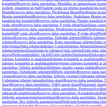
komplekti
Rezerves daļas paredzētas: Montāžas un atjaunošanas komp
podiem, pisuāriem un bidē
Tualetes podu un izlietņu kanalizācijas kom
līkumi
Rezerves daļas paredzētas: Pieslēguma līkumi
Pieslēguma īscau
līkumu pagarinājumi
Rezerves daļas paredzētas: Skalošanas līkumu p
kanalizācijas komplekti
Rezerves daļas paredzētas: Pisuāru kanalizāci
veida sifoni
Rezerves daļas paredzētas: P veida sifoni
Skalošanas cauru
īscaurule
Rezerves daļas paredzētas: Pieslēguma īscaurule
Pieslēguma 
komplekti
P veida sifoni
Rezerves daļas paredzētas: P veida sifoni
Piesl
izlietnes
Rezerves daļas paredzētas: Dubultās izlietnes
Mēbeļu izlietnes
izlietnes
Rezerves daļas paredzētas: Roku mazgāšanas izlietnes
Stūra r
iebūvējamas
Stūra izlietnes
Izlietnes Comfort
Izlietnes bērniem
Izlietnes
izlietnes
Izlietnes
Daudzfunkciju izlietnes
Ģipša izlietne
Klašu telpu izli
aizsegi
Piederumi
Izplūdes vāciņš
Dvieļu turētājs
Stiprinājumi
Dekoratīv
izlietnes komplekti ar apakšskapi
Izlietnes komplekti ar apakšskapi
Rez
izlietnes komplekti ar apakšskapi
Iebūvējamas izlietnes komplekti ar a
paredzētas: Izlietņu apakšskapji
Izlietnes mazām vannas istabām
Rezerv
paredzētas: Dubultajām izlietnēm
Mēbeļu izlietnēm
Rezerves daļas par
virsmas
Rezerves daļas paredzētas: Izlietņu virsmas
Uzliekamai izlietn
Uzliekamai izlietnei taisnstūra
Sānu skapji
Rezerves daļas paredzētas: 
skapji
Rezerves daļas paredzētas: Vidēji augsti skapji
Piekaramie skapji
Sienas plaukti
Piederumi
Rezerves daļas paredzētas: Piederumi
Atvilktņ
plāksnes
Kontaktligzdas
Rezerves daļas paredzētas: Kontaktligzdas
Pap
iebūvētu apgaismojumu
Spoguļskapji
Rezerves daļas paredzētas: Spog
paredzētas: Bez iebūvēta apgaismojuma
Piederumi
Apgaismojuma elem
izmantojot elektrotīklu
Rezerves daļas paredzētas: Vertikāla montāža, d