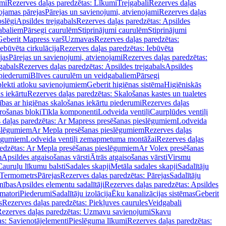
mi
Rezerves daļas paredzētas: Līkumi
Trejgabali
Rezerves daļas
ojamas pārejas
Pārejas un savienojumi, atvienojami
Rezerves daļas
slēgi
Apsildes trejgabals
Rezerves daļas paredzētas: Apsildes
abaliem
Pārsegi caurulēm
Stiprinājumi caurulēm
Stiprinājumi
Geberit Mapress varš
Uzmavas
Rezerves daļas paredzētas:
Iebūvēta cirkulācija
Rezerves daļas paredzētas: Iebūvēta
jas
Pārejas un savienojumi, atvienojami
Rezerves daļas paredzētas:
gabals
Rezerves daļas paredzētas: Apsildes trejgabals
Apsildes
 piederumi
Blīves caurulēm un veidgabaliem
Pārsegi
lekti atloku savienojumiem
Geberit higiēnas sistēma
Higiēniskās
s iekārtu
Rezerves daļas paredzētas: Skalošanas kastes un tualetes
ības ar higiēnas skalošanas iekārtu piederumi
Rezerves daļas
rošanas bloki
Tīkla komponenti
Lodveida ventiļi
Caurplūdes ventiļi
 daļas paredzētas: Ar Mapress presēšanas pieslēgumiem
Lodveida
eslēgumiem
Ar Mepla presēšanas pieslēgumiem
Rezerves daļas
lēgumiem
Lodveida ventiļi zemapmetuma montāžai
Rezerves daļas
redzētas: Ar Mepla presēšanas pieslēgumiem
Ar Volex presēšanas
m
Apsildes atgaisošanas vārsti
Ātrās atgaisošanas vārsti
Virsmu
Cauruļu līkumu balsti
Sadales skapji
Metāla sadales skapji
Sadalītāju
Termometrs
Pārejas
Rezerves daļas paredzētas: Pārejas
Sadalītāju
nības
Apsildes elementu sadalītāji
Rezerves daļas paredzētas: Apsildes
matori
Piederumi
Sadalītāju izolācija
Ēku kanalizācijas sistēmas
Geberit
s
Rezerves daļas paredzētas: Piekļuves caurules
Veidgabali
ezerves daļas paredzētas: Uzmavu savienojumi
Skavu
as: Savienotājelementi
Pieslēguma līkumi
Rezerves daļas paredzētas: