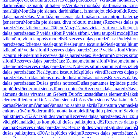
darbināšana, izmantojot baterijas
Vertikāla montāža, darbināšana, izma
maisītājs
Montāža pie sienas, darbināšana, izmantojot elektrotīklu
Rezer
daļas paredzētas: Montāža pie sienas, darbināšana, izmantojot baterija
ģeneratoru
Montāža pie sienas, divu rokturu maisītājs
Rezerves daļas pa
paredzētas: Izlietnes maisītājiem
Mazgāšanas vietas, virtuves izlietņu, i
daļas paredzētas: P veida sifoni
P veida sifoni, vietu taupoši modeļi
Reze
izlietnēm, vietu taupošs modelis
Rezerves daļas paredzētas: Pudeļsifoni
paredzētas: Izlietnes pieslēgumi
Pieslēguma īscaurule
Pieslēguma līkum
izlietnēm
P veida sifoni
Rezerves daļas paredzētas: P veida sifoni
Virtuv
īscaurule
Piederumi
Rezerves daļas paredzētas: Piederumi
Noteces sifo
sifoni
Rezerves daļas paredzētas: Zemapmetuma sifoni
Virsapmetuma s
izlietnēm
Rezerves daļas paredzētas: Noteces sifoni saimniecības izlie
daļas paredzētas: Pieslēguma īscaurule
Izplūdes vārsti
Rezerves daļas pa
paredzētas: Grīdas ūdens novade dušām
Dušas noteces
Rezerves daļas
daļas paredzētas: Dušas grīdas noteces
Dušas pamatnes izplūdes piede
noplūdes
Piederumi sienas līmeņa notecēm
Rezerves daļas paredzētas:
akmens dušas virsmas un Geberit Duofix uzstādīšanas elementi
Mākslī
elementi
Piederumi
Dušas sānu sienas
Dušas sānu sienas
“Walk-in” duša
kārbas
Piederumi
Vannas
Vannas no sanitārā akrila
Taisnstūra vannas
Mā
enkurskrūvēm
Piederumi
Remonta komplekti
Papildu piederumi
Savien
paliktņiem, d52
Ar izplūdes vāciņu
Rezerves daļas paredzētas: Ar izpl
vāciņš
Kanalizācijas komplekti dušas paliktņiem, d62
Rezerves daļas p
vāciņa
Rezerves daļas paredzētas: Bez izplūdes vāciņa
Izplūdes vāciņš
dušas paliktņiem, d90
Ar izplūdes vāciņu
Rezerves daļas paredzētas: A