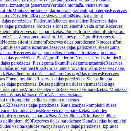
šana, izmantojot ģeneratoru
Vertikāla montāža, vienas sviras
rotīklu
Montāža pie sienas, darbināšana, izmantojot baterijas
Rezerves
paredzētas: Montāža pie sienas, darbināšana, izmantojot
 daļas paredzētas: Piederumi
Izlietnes maisītājiem
Rezerves daļas
s daļas paredzētas: Noteces sifoni izlietnēm
P veida sifoni
Rezerves
izlietnēm
Rezerves daļas paredzētas: Pudeļsifoni izlietnēm
Pudeļsifoni
paredzētas: Zemapmetuma sifoni
Izlietnes pieslēgumi
Rezerves daļas
i
Noteces sifoni izlietnēm
Rezerves daļas paredzētas: Noteces sifoni
lēgumi
Pieslēguma īscaurule
Rezerves daļas paredzētas: Pieslēguma
a sifoni
Rezerves daļas paredzētas: P veida sifoni
Zemapmetuma
s daļas paredzētas: Pieslēgumi
Piederumi
Noteces sifoni saimniecības
daļas paredzētas: Pieslēguma līkumi
Pieslēguma īscaurule
Rezerves
mi
Dušas un vannas
Dušas
Grīdas ūdens novade dušām
Rezerves daļas
edzētas: Piederumi dušas kanāliem
Dušas grīdas noteces
Rezerves
nas līmeņa noplūdes
Rezerves daļas paredzētas: Sienas līmeņa
es daļas paredzētas: Dušas paliktņi un dušas virsmas
Mākslīgā
dušas virsmas
Montāžas elementi
Rezerves daļas paredzētas: Montāžas
ovietošanas kārbas dušām
Nišas novietošanas
ti un komplekti ar šķērsstieņiem un sienas
m, d52
Rezerves daļas paredzētas: Kanalizācijas komplekti dušas
 vāciņa
Izplūdes vāciņš
Rezerves daļas paredzētas: Izplūdes
āciņu
Rezerves daļas paredzētas: Ar izplūdes vāciņu
Bez izplūdes
s paliktņiem, d90
Rezerves daļas paredzētas: Kanalizācijas komplekti
plūdes vāciņa
Izplūdes vāciņš
Rezerves daļas paredzētas: Izplūdes