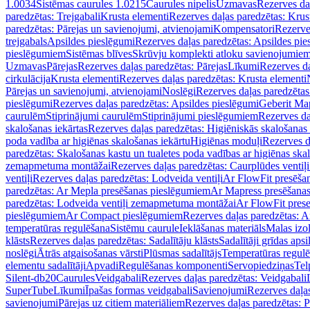
1.0034
Sistēmas caurules 1.0215
Caurules nipelis
Uzmavas
Rezerves da
paredzētas: Trejgabali
Krusta elementi
Rezerves daļas paredzētas: Krus
paredzētas: Pārejas un savienojumi, atvienojami
Kompensatori
Rezerve
trejgabals
Apsildes pieslēgumi
Rezerves daļas paredzētas: Apsildes pie
pieslēgumiem
Sistēmas blīves
Skrūvju komplekti atloku savienojumie
Uzmavas
Pārejas
Rezerves daļas paredzētas: Pārejas
Līkumi
Rezerves da
cirkulācija
Krusta elementi
Rezerves daļas paredzētas: Krusta elementi
Pārejas un savienojumi, atvienojami
Noslēgi
Rezerves daļas paredzētas
pieslēgumi
Rezerves daļas paredzētas: Apsildes pieslēgumi
Geberit Map
caurulēm
Stiprinājumi caurulēm
Stiprinājumi pieslēgumiem
Rezerves da
skalošanas iekārtas
Rezerves daļas paredzētas: Higiēniskās skalošanas 
poda vadība ar higiēnas skalošanas iekārtu
Higiēnas moduļi
Rezerves d
paredzētas: Skalošanas kastu un tualetes poda vadības ar higiēnas ska
zemapmetuma montāžai
Rezerves daļas paredzētas: Caurplūdes vent
ventiļi
Rezerves daļas paredzētas: Lodveida ventiļi
Ar FlowFit presēša
paredzētas: Ar Mepla presēšanas pieslēgumiem
Ar Mapress presēšana
paredzētas: Lodveida ventiļi zemapmetuma montāžai
Ar FlowFit pres
pieslēgumiem
Ar Compact pieslēgumiem
Rezerves daļas paredzētas: 
temperatūras regulēšana
Sistēmu caurule
Ieklāšanas materiāls
Malas izol
klāsts
Rezerves daļas paredzētas: Sadalītāju klāsts
Sadalītāji grīdas apsi
noslēgi
Ātrās atgaisošanas vārsti
Plūsmas sadalītājs
Temperatūras regulē
elementu sadalītāji
Apvadi
Regulēšanas komponenti
Servopiedziņas
Tel
Silent-db20
Caurules
Veidgabali
Rezerves daļas paredzētas: Veidgabali
SuperTube
Līkumi
Īpašas formas veidgabali
Savienojumi
Rezerves daļa
savienojumi
Pārejas uz citiem materiāliem
Rezerves daļas paredzētas: P