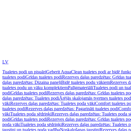
LV
Tualetes podi un pisuāri
Geberit AquaClean tualetes podi ar bidē funkc
tualetes podi
Grīdas tualetes podi
Rezerves daļas paredzētas: Grīdas tua
daļas paredzētas: Dizaina paneļi
Bidē tualetes podu vākiem
Rezerves da
tualetes podu un vāku komplektiem
Palīgmateriāli
Tualetes podi un tua
podi
Grīdas tualetes podi
Rezerves daļas paredzētas: Grīdas tualetes po
daļas paredzētas: Tualetes podi
Ārējās skalojamās tvertnes tualetes po
vāki
Rezerves daļas paredzētas: Tualetes poda vāki
Comfort tualetes p
tualetes podi
Rezerves daļas paredzētas: Pagarināti tualetes podi
Comfor
vāki
Tualetes poda sēdriņķi
Rezerves daļas paredzētas: Tualetes poda s
podi
Grīdas tualetes podi
Rezerves daļas paredzētas: Grīdas tualetes po
poda vāki
Tualetes poda sēdriņķi
Rezerves daļas paredzētas: Tualetes p
taustiņi un tualetes poda vadība
Noskalošanas taustiņi
Rezerves daļas p