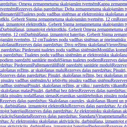
paredzētas: Omega zemapmetuma skalojamām tvertnēm
Kappa zemapme
tvertnēm
Rezerves daļas paredzētas: Delta zemapmetuma skalojamām t
līgmateriāli
Tualetes podu vadības sistēmas ar elektronisku skalošanas a
trotīklu, Geberit Sigma zemapmetuma skalojamām tvertnēm, 12 cm
Rezer
ai, izmantojot elektrotīklu, Geberit Sigma zemapmetuma skalojamām t
m
Darbināšanai, izmantojot elektrotīklu, Geberit Omega zemapmetuma 
ertnēm, 12 cm
Darbināšanai, izmantojot baterijas, Geberit Sigma zem
lojamām tvertnēm, 12 cm
Tualetes podu vadības sistēmas ar pneimatisku 
kalošanai
Rezerves daļas paredzētas: Divu režīmu skalošanai
Vienrežīma
 paredzētas: Piederumi tualetes podu vadības sistēmām
Montāžas kompl
s paredzētas: Tualetes podu vadības sistēmām ar elektronisku skalošana
 podiem paredzēti sanitārie moduļi
Sienas tualetes podiem
Rezerves daļas
edzētas: Piederumi
Palīgmateriāli
Bidē paredzēti sanitārie moduļi
Rezerves
skalošanas režīms, ar skalošanas malu
Rezerves daļas paredzētas: Pisuāri
Rezerves daļas paredzētas: Pisuāri, skalošanas režīms, bez skalošanas m
pisuāru vadības sistēmām
Ar iebūvētu pisuāru vadības sistēmu
Rezerves
vadības sistēmai
Pisuāri, skalošanas režīms, ar vāku / paredzēts vākam
Re
 skalošanas malas
Pisuāri, darbībai bez ūdens
Rezerves daļas paredzētas:
tikla pisuāru nodalīšanas sienas
Keramikas sanitārtehnikas pisuāru noda
Rezerves daļas paredzētas: Skalošanas caurules, skalošanas līkumi un p
u, darbināšana, izmantojot elektrotīklu
Rezerves daļas paredzētas: Ar el
tojot baterijas
Rezerves daļas paredzētas: Ar elektronisku skalošanas akt
vizāciju
Standarta
Rezerves daļas paredzētas: Standarta
Virsapmetuma
Re
ētas: Ar elektronisku skalošanas aktivizāciju, darbināšana, izmantojot e
as aktivizāciju, darbināšana, izmantojot baterijas
Piederumi
Rezerves da