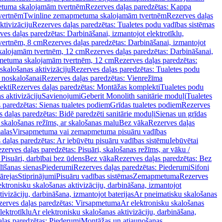
tuma skalojamām tvertnēm
Rezerves daļas paredzētas: Kappa
vertnēm
Twinline zemapmetuma skalojamām tvertnēm
Rezerves daļas
ktivizāciju
Rezerves daļas paredzētas: Tualetes podu vadības sistēmas
ves daļas paredzētas: Darbināšanai, izmantojot elektrotīklu,
vertnēm, 8 cm
Rezerves daļas paredzētas: Darbināšanai, izmantojot
skalojamām tvertnēm, 12 cm
Rezerves daļas paredzētas: Darbināšanai,
apmetuma skalojamām tvertnēm, 12 cm
Rezerves daļas paredzētas:
skalošanas aktivizāciju
Rezerves daļas paredzētas: Tualetes podu
 noskalošanai
Rezerves daļas paredzētas: Vienrežīma
ekti
Rezerves daļas paredzētas: Montāžas komplekti
Tualetes podu
s aktivizāciju
Savienojumi
Geberit Monolith sanitārie moduļi
Tualetes
 paredzētas: Sienas tualetes podiem
Grīdas tualetes podiem
Rezerves
 daļas paredzētas: Bidē paredzēti sanitārie moduļi
Sienas un grīdas
, skalošanas režīms, ar skalošanas malu
Bez vāka
Rezerves daļas
alas
Virsapmetuma vai zemapmetuma pisuāru vadības
 daļas paredzētas: Ar iebūvētu pisuāru vadības sistēmu
Iebūvētai
zerves daļas paredzētas: Pisuāri, skalošanas režīms, ar vāku /
 Pisuāri, darbībai bez ūdens
Bez vāka
Rezerves daļas paredzētas: Bez
līšanas sienas
Piederumi
Rezerves daļas paredzētas: Piederumi
Sifoni
ārejas
Stiprinājumi
Pisuāru vadības sistēmas
Zemapmetuma
Rezerves
ektronisku skalošanas aktivizāciju, darbināšana, izmantojot
ivizāciju, darbināšana, izmantojot baterijas
Ar pneimatisku skalošanas
zerves daļas paredzētas: Virsapmetuma
Ar elektronisku skalošanas
lektrotīklu
Ar elektronisku skalošanas aktivizāciju, darbināšana,
ļas paredzētas: Piederumi
Montāžas un atjaunošanas