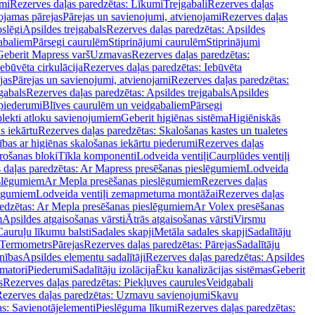
mi
Rezerves daļas paredzētas: Līkumi
Trejgabali
Rezerves daļas
ojamas pārejas
Pārejas un savienojumi, atvienojami
Rezerves daļas
slēgi
Apsildes trejgabals
Rezerves daļas paredzētas: Apsildes
abaliem
Pārsegi caurulēm
Stiprinājumi caurulēm
Stiprinājumi
Geberit Mapress varš
Uzmavas
Rezerves daļas paredzētas:
Iebūvēta cirkulācija
Rezerves daļas paredzētas: Iebūvēta
jas
Pārejas un savienojumi, atvienojami
Rezerves daļas paredzētas:
gabals
Rezerves daļas paredzētas: Apsildes trejgabals
Apsildes
 piederumi
Blīves caurulēm un veidgabaliem
Pārsegi
lekti atloku savienojumiem
Geberit higiēnas sistēma
Higiēniskās
s iekārtu
Rezerves daļas paredzētas: Skalošanas kastes un tualetes
ības ar higiēnas skalošanas iekārtu piederumi
Rezerves daļas
rošanas bloki
Tīkla komponenti
Lodveida ventiļi
Caurplūdes ventiļi
 daļas paredzētas: Ar Mapress presēšanas pieslēgumiem
Lodveida
eslēgumiem
Ar Mepla presēšanas pieslēgumiem
Rezerves daļas
lēgumiem
Lodveida ventiļi zemapmetuma montāžai
Rezerves daļas
redzētas: Ar Mepla presēšanas pieslēgumiem
Ar Volex presēšanas
m
Apsildes atgaisošanas vārsti
Ātrās atgaisošanas vārsti
Virsmu
Cauruļu līkumu balsti
Sadales skapji
Metāla sadales skapji
Sadalītāju
Termometrs
Pārejas
Rezerves daļas paredzētas: Pārejas
Sadalītāju
nības
Apsildes elementu sadalītāji
Rezerves daļas paredzētas: Apsildes
matori
Piederumi
Sadalītāju izolācija
Ēku kanalizācijas sistēmas
Geberit
s
Rezerves daļas paredzētas: Piekļuves caurules
Veidgabali
ezerves daļas paredzētas: Uzmavu savienojumi
Skavu
as: Savienotājelementi
Pieslēguma līkumi
Rezerves daļas paredzētas: