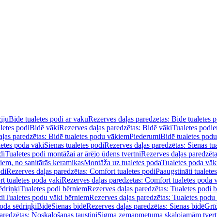
iju
Bidē tualetes podi ar vāku
Rezerves daļas paredzētas: Bidē tualetes 
letes podi
Bidē vāki
Rezerves daļas paredzētas: Bidē vāki
Tualetes podi
ļas paredzētas: Bidē tualetes podu vākiem
Piederumi
Bidē tualetes pod
letes poda vāki
Sienas tualetes podi
Rezerves daļas paredzētas: Sienas tu
di
Tualetes podi montāžai ar ārējo ūdens tvertni
Rezerves daļas paredzēta
diem, no sanitārās keramikas
Montāža uz tualetes poda
Tualetes poda vāk
odi
Rezerves daļas paredzētas: Comfort tualetes podi
Paaugstināti tualete
t tualetes poda vāki
Rezerves daļas paredzētas: Comfort tualetes poda 
ēdriņķi
Tualetes podi bērniem
Rezerves daļas paredzētas: Tualetes podi 
di
Tualetes podu vāki bērniem
Rezerves daļas paredzētas: Tualetes podu
oda sēdriņķi
Bidē
Sienas bidē
Rezerves daļas paredzētas: Sienas bidē
Grī
aredzētas: Noskalošanas taustiņi
Sigma zemapmetuma skalojamām tver