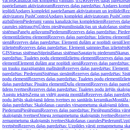
vāciņš
Kanalizācijas komplekti vannām, d52
Rezerves daļas paredzēta
pagriežamam aktivizatoram
Rezerves daļas paredzētas: Apdares komp
ieplūdi
Apdares komplekti pagriežamam aktivizatoram un ieplūdei
Rez
aktivizatoru PushControl
Apdares komplekti aktivizatoram PushContr
aizbāžņiem
Piederumi vannu kanalizācijas komplektiem
Rezerves daļa
caurules pārtraucējs
Ūdens pieslēgumi
Instalācijas un skalošanas sistē
sistēmas
Paneļu apšuvums
Piederumi
Rezerves daļas paredzētas: Piede
elementi
Izlietņu elementi
Rezerves daļas paredzētas: Izlietņu elementi
B
sienā
Rezerves daļas paredzētas: Elementi dušām ar noplūdi sienā
Elem
izlietnēm
Rezerves daļas paredzētas: Elementi saimniecības izlietnēm
K
GIS
Sienas sistēmas
Stiprināšanas sistēmas
Sagatavju piederumi
Skaņas 
paredzētas: Tualetes podu elementi
Izlietņu elementi
Rezerves daļas par
elementi
Elementi dušām arar noplūdi sienā
Rezerves daļas paredzētas:
un trauku mazgājamām mašīnām
Rezerves daļas paredzētas: Element
paredzētas: Piederumi
Sistēmas sienām
Rezerves daļas paredzētas: Sis
podu elementi
Rezerves daļas paredzētas: Tualetes podu elementi
Izlie
daļas paredzētas: Pisuāru elementi
Dušu elementi
Rezerves daļas pared
ūdens tvertnes
Rezerves daļas paredzētas: Tualetes podu ārējās skaloj
Augstu iekārts
Zema un vidēji augsta montāža
Rezerves daļas paredzēt
podu ārējās skalojamā ūdens tvertnes no sanitārās keramikas
Montāža u
daļas paredzētas: Skalošanas caurules virsapmetuma skalojamā ūdens
Piederumi
Pieslēgumi
Rezerves daļas paredzētas: Pieslēgumi
Stūra vārst
skalojamās tvertnes
Omega zemapmetuma skalojamās tvertnes
Rezerve
zemapmetuma skalojamās tvertnes
Skalošanas caurules
Piederumi
Uzpil
tvertnēm
Rezerves daļas paredzētas: Uzpildes vārsti zemapmetuma sk