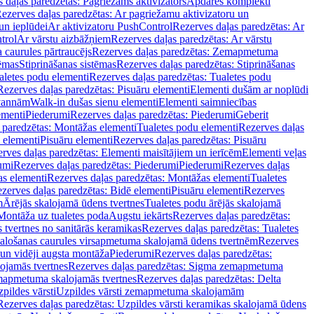
 daļas paredzētas: Pagriežams aktivizators
Apdares komplekti
ezerves daļas paredzētas: Ar pagriežamu aktivizatoru un
un ieplūdei
Ar aktivizatoru PushControl
Rezerves daļas paredzētas: Ar
trol
Ar vārstu aizbāžņiem
Rezerves daļas paredzētas: Ar vārstu
aurules pārtraucējs
Rezerves daļas paredzētas: Zemapmetuma
tēmas
Stiprināšanas sistēmas
Rezerves daļas paredzētas: Stiprināšanas
aletes podu elementi
Rezerves daļas paredzētas: Tualetes podu
Rezerves daļas paredzētas: Pisuāru elementi
Elementi dušām ar noplūdi
 vannām
Walk-in dušas sienu elementi
Elementi saimniecības
ementi
Piederumi
Rezerves daļas paredzētas: Piederumi
Geberit
 paredzētas: Montāžas elementi
Tualetes podu elementi
Rezerves daļas
 elementi
Pisuāru elementi
Rezerves daļas paredzētas: Pisuāru
rves daļas paredzētas: Elementi maisītājiem un ierīcēm
Elementi veļas
umi
Rezerves daļas paredzētas: Piederumi
Piederumi
Rezerves daļas
s elementi
Rezerves daļas paredzētas: Montāžas elementi
Tualetes
zerves daļas paredzētas: Bidē elementi
Pisuāru elementi
Rezerves
m
Ārējās skalojamā ūdens tvertnes
Tualetes podu ārējās skalojamā
Montāža uz tualetes poda
Augstu iekārts
Rezerves daļas paredzētas:
 tvertnes no sanitārās keramikas
Rezerves daļas paredzētas: Tualetes
alošanas caurules virsapmetuma skalojamā ūdens tvertnēm
Rezerves
un vidēji augsta montāža
Piederumi
Rezerves daļas paredzētas:
jamās tvertnes
Rezerves daļas paredzētas: Sigma zemapmetuma
mapmetuma skalojamās tvertnes
Rezerves daļas paredzētas: Delta
pildes vārsti
Uzpildes vārsti zemapmetuma skalojamām
Rezerves daļas paredzētas: Uzpildes vārsti keramikas skalojamā ūdens