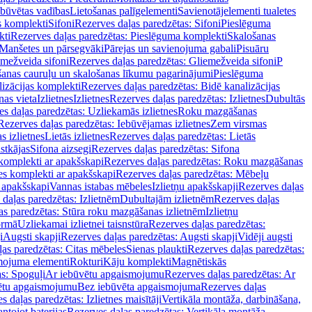
ebūvētas vadības
Lietošanas palīgelementi
Savienotājelementi tualetes
s komplekti
Sifoni
Rezerves daļas paredzētas: Sifoni
Pieslēguma
kti
Rezerves daļas paredzētas: Pieslēguma komplekti
Skalošanas
Manšetes un pārsegvāki
Pārejas un savienojuma gabali
Pisuāru
mežveida sifoni
Rezerves daļas paredzētas: Gliemežveida sifoni
P
šanas cauruļu un skalošanas līkumu pagarinājumi
Pieslēguma
izācijas komplekti
Rezerves daļas paredzētas: Bidē kanalizācijas
as vieta
Izlietnes
Izlietnes
Rezerves daļas paredzētas: Izlietnes
Dubultās
s daļas paredzētas: Uzliekamās izlietnes
Roku mazgāšanas
Rezerves daļas paredzētas: Iebūvējamas izlietnes
Zem virsmas
s izlietnes
Lietās izlietnes
Rezerves daļas paredzētas: Lietās
stkājas
Sifona aizsegi
Rezerves daļas paredzētas: Sifona
komplekti ar apakšskapi
Rezerves daļas paredzētas: Roku mazgāšanas
es komplekti ar apakšskapi
Rezerves daļas paredzētas: Mēbeļu
r apakšskapi
Vannas istabas mēbeles
Izlietņu apakšskapji
Rezerves daļas
daļas paredzētas: Izlietnēm
Dubultajām izlietnēm
Rezerves daļas
as paredzētas: Stūra roku mazgāšanas izlietnēm
Izlietņu
ormā
Uzliekamai izlietnei taisnstūra
Rezerves daļas paredzētas:
i
Augsti skapji
Rezerves daļas paredzētas: Augsti skapji
Vidēji augsti
as paredzētas: Citas mēbeles
Sienas plaukti
Rezerves daļas paredzētas:
ojuma elementi
Rokturi
Kāju komplekti
Magnētiskās
s: Spoguļi
Ar iebūvētu apgaismojumu
Rezerves daļas paredzētas: Ar
vētu apgaismojumu
Bez iebūvēta apgaismojuma
Rezerves daļas
s daļas paredzētas: Izlietnes maisītāji
Vertikāla montāža, darbināšana,
ntojot baterijas
Rezerves daļas paredzētas: Vertikāla montāža,