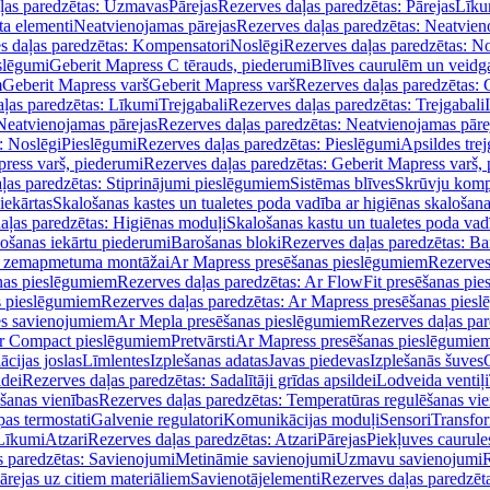
ļas paredzētas: Uzmavas
Pārejas
Rezerves daļas paredzētas: Pārejas
Līku
ta elementi
Neatvienojamas pārejas
Rezerves daļas paredzētas: Neatvien
s daļas paredzētas: Kompensatori
Noslēgi
Rezerves daļas paredzētas: No
slēgumi
Geberit Mapress C tērauds, piederumi
Blīves caurulēm un veidg
m
Geberit Mapress varš
Geberit Mapress varš
Rezerves daļas paredzētas: 
ļas paredzētas: Līkumi
Trejgabali
Rezerves daļas paredzētas: Trejgabali
Neatvienojamas pārejas
Rezerves daļas paredzētas: Neatvienojamas pāre
: Noslēgi
Pieslēgumi
Rezerves daļas paredzētas: Pieslēgumi
Apsildes trej
ress varš, piederumi
Rezerves daļas paredzētas: Geberit Mapress varš,
ļas paredzētas: Stiprinājumi pieslēgumiem
Sistēmas blīves
Skrūvju komp
iekārtas
Skalošanas kastes un tualetes poda vadība ar higiēnas skalošana
aļas paredzētas: Higiēnas moduļi
Skalošanas kastu un tualetes poda vad
lošanas iekārtu piederumi
Barošanas bloki
Rezerves daļas paredzētas: Ba
iļi zemapmetuma montāžai
Ar Mapress presēšanas pieslēgumiem
Rezerves
nas pieslēgumiem
Rezerves daļas paredzētas: Ar FlowFit presēšanas pi
s pieslēgumiem
Rezerves daļas paredzētas: Ar Mapress presēšanas pies
es savienojumiem
Ar Mepla presēšanas pieslēgumiem
Rezerves daļas pa
Ar Compact pieslēgumiem
Pretvārsti
Ar Mapress presēšanas pieslēgumie
ācijas joslas
Līmlentes
Izplešanas adatas
Javas piedevas
Izplešanās šuves
ldei
Rezerves daļas paredzētas: Sadalītāji grīdas apsildei
Lodveida ventiļi
šanas vienības
Rezerves daļas paredzētas: Temperatūras regulēšanas vie
pas termostati
Galvenie regulatori
Komunikācijas moduļi
Sensori
Transfor
Līkumi
Atzari
Rezerves daļas paredzētas: Atzari
Pārejas
Piekļuves caurule
s paredzētas: Savienojumi
Metināmie savienojumi
Uzmavu savienojumi
R
ārejas uz citiem materiāliem
Savienotājelementi
Rezerves daļas paredzēt