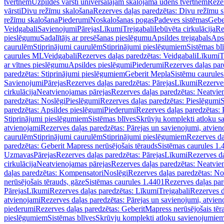
tvertnēm
Uzpildes vārsti universālajām skalojamā ūdens tvertnēm
Rezer
vārsti
Divu režīmu skalošana
Rezerves daļas paredzētas: Divu režīmu 
režīmu skalošana
Piederumi
Noskalošanas pogas
Padeves sistēmas
Gebe
Veidgabali
Savienojumi
Pārejas
Līkumi
Trejgabali
Iebūvēta cirkulācija
Re
pieslēgumu
Sadalītājs ar presēšanas pieslēgumu
Apsildes trejgabals
Apsi
caurulēm
Stiprinājumi caurulēm
Stiprinājumi pieslēgumiem
Sistēmas bl
caurules ML
Veidgabali
Rezerves daļas paredzētas: Veidgabali
Līkumi
T
ar vītnes pieslēgumu
Apsildes pieslēgumi
Piederumi
Rezerves daļas par
paredzētas: Stiprinājumi pieslēgumiem
Geberit Mepla
Sistēmu caurule
Savienojumi
Pārejas
Rezerves daļas paredzētas: Pārejas
Līkumi
Rezerves
cirkulācija
Neatvienojamas pārejas
Rezerves daļas paredzētas: Neatvie
paredzētas: Noslēgi
Pieslēgumi
Rezerves daļas paredzētas: Pieslēgumi
S
paredzētas: Apsildes pieslēgumi
Piederumi
Rezerves daļas paredzētas:
Stiprinājumi pieslēgumiem
Sistēmas blīves
Skrūvju komplekti atloku 
atvienojami
Rezerves daļas paredzētas: Pārejas un savienojumi, atvien
caurulēm
Stiprinājumi caurulēm
Stiprinājumi pieslēgumiem
Rezerves da
paredzētas: Geberit Mapress nerūsējošais tērauds
Sistēmas caurules 1.
Uzmavas
Pārejas
Rezerves daļas paredzētas: Pārejas
Līkumi
Rezerves da
cirkulācija
Neatvienojamas pārejas
Rezerves daļas paredzētas: Neatvie
daļas paredzētas: Kompensatori
Noslēgi
Rezerves daļas paredzētas: No
nerūsējošais tērauds, gāze
Sistēmas caurules 1.4401
Rezerves daļas par
Pārejas
Līkumi
Rezerves daļas paredzētas: Līkumi
Trejgabali
Rezerves d
atvienojami
Rezerves daļas paredzētas: Pārejas un savienojumi, atvien
piederumi
Rezerves daļas paredzētas: GeberitMapress nerūsējošais tēr
pieslēgumiem
Sistēmas blīves
Skrūvju komplekti atloku savienojumie