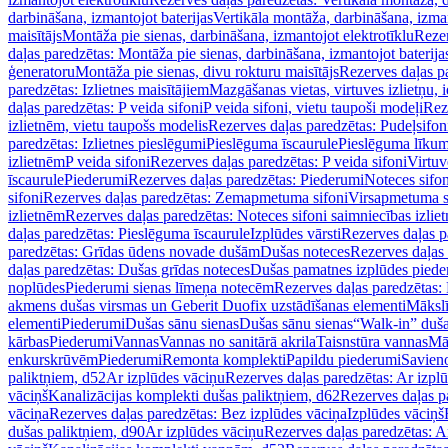
darbināšana, izmantojot baterijas
Vertikāla montāža, darbināšana, izma
maisītājs
Montāža pie sienas, darbināšana, izmantojot elektrotīklu
Rezer
daļas paredzētas: Montāža pie sienas, darbināšana, izmantojot baterija
ģeneratoru
Montāža pie sienas, divu rokturu maisītājs
Rezerves daļas pa
paredzētas: Izlietnes maisītājiem
Mazgāšanas vietas, virtuves izlietņu, i
daļas paredzētas: P veida sifoni
P veida sifoni, vietu taupoši modeļi
Reze
izlietnēm, vietu taupošs modelis
Rezerves daļas paredzētas: Pudeļsifoni
paredzētas: Izlietnes pieslēgumi
Pieslēguma īscaurule
Pieslēguma līkum
izlietnēm
P veida sifoni
Rezerves daļas paredzētas: P veida sifoni
Virtuv
īscaurule
Piederumi
Rezerves daļas paredzētas: Piederumi
Noteces sifo
sifoni
Rezerves daļas paredzētas: Zemapmetuma sifoni
Virsapmetuma s
izlietnēm
Rezerves daļas paredzētas: Noteces sifoni saimniecības izlie
daļas paredzētas: Pieslēguma īscaurule
Izplūdes vārsti
Rezerves daļas pa
paredzētas: Grīdas ūdens novade dušām
Dušas noteces
Rezerves daļas
daļas paredzētas: Dušas grīdas noteces
Dušas pamatnes izplūdes piede
noplūdes
Piederumi sienas līmeņa notecēm
Rezerves daļas paredzētas:
akmens dušas virsmas un Geberit Duofix uzstādīšanas elementi
Mākslī
elementi
Piederumi
Dušas sānu sienas
Dušas sānu sienas
“Walk-in” duša
kārbas
Piederumi
Vannas
Vannas no sanitārā akrila
Taisnstūra vannas
Mā
enkurskrūvēm
Piederumi
Remonta komplekti
Papildu piederumi
Savien
paliktņiem, d52
Ar izplūdes vāciņu
Rezerves daļas paredzētas: Ar izpl
vāciņš
Kanalizācijas komplekti dušas paliktņiem, d62
Rezerves daļas p
vāciņa
Rezerves daļas paredzētas: Bez izplūdes vāciņa
Izplūdes vāciņš
dušas paliktņiem, d90
Ar izplūdes vāciņu
Rezerves daļas paredzētas: A