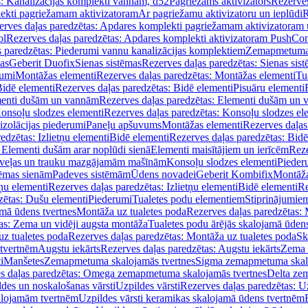
s: Kanalizācijas komplekti vannām, d52
Pagriežams aktivizators
Rezerves
lekti pagriežamam aktivizatoram
Ar pagriežamu aktivizatoru un ieplūdi
R
erves daļas paredzētas: Apdares komplekti pagriežamam aktivizatoram 
ol
Rezerves daļas paredzētas: Apdares komplekti aktivizatoram PushCon
s paredzētas: Piederumi vannu kanalizācijas komplektiem
Zemapmetuma c
mas
Geberit Duofix
Sienas sistēmas
Rezerves daļas paredzētas: Sienas sis
rumi
Montāžas elementi
Rezerves daļas paredzētas: Montāžas elementi
Tu
idē elementi
Rezerves daļas paredzētas: Bidē elementi
Pisuāru elementi
enti dušām un vannām
Rezerves daļas paredzētas: Elementi dušām un
onsoļu slodzes elementi
Rezerves daļas paredzētas: Konsoļu slodzes el
izolācijas piederumi
Paneļu apšuvums
Montāžas elementi
Rezerves daļas
edzētas: Izlietņu elementi
Bidē elementi
Rezerves daļas paredzētas: Bidē
 Elementi dušām arar noplūdi sienā
Elementi maisītājiem un ierīcēm
Reze
i veļas un trauku mazgājamām mašīnām
Konsoļu slodzes elementi
Pieder
tēmas sienām
Padeves sistēmām
Ūdens novadei
Geberit Kombifix
Montāža
tņu elementi
Rezerves daļas paredzētas: Izlietņu elementi
Bidē elementi
Re
zētas: Dušu elementi
Piederumi
Tualetes podu elementiem
Stiprinājumie
amā ūdens tvertnes
Montāža uz tualetes poda
Rezerves daļas paredzētas: 
as: Zema un vidēji augsta montāža
Tualetes podu ārējās skalojamā ūdens
z tualetes poda
Rezerves daļas paredzētas: Montāža uz tualetes poda
Sk
 tvertnēm
Augstu iekārts
Rezerves daļas paredzētas: Augstu iekārts
Zema 
i
Manšetes
Zemapmetuma skalojamās tvertnes
Sigma zemapmetuma skalo
s daļas paredzētas: Omega zemapmetuma skalojamās tvertnes
Delta ze
des un noskalošanas vārsti
Uzpildes vārsti
Rezerves daļas paredzētas: Uz
alojamām tvertnēm
Uzpildes vārsti keramikas skalojamā ūdens tvertnēm