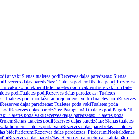
podi ar vāku
Sienas tualetes podi
Rezerves daļas paredzētas: Sienas
em
Rezerves daļas paredzētas: Tualetes podiem
Dizaina paneļi
Rezerves
u un vāku komplektiem
Bidē tualetes podu vākiem
Bidē vāku un bidē
aletes podi
Tualetes podi
Rezerves daļas paredzētas: Tualetes
s: Tualetes podi montāžai ar ārējo ūdens tvertni
Tualetes podi
Rezerves
i
Rezerves daļas paredzētas: Tualetes poda vāki
Tualetes poda
s podi
Rezerves daļas paredzētas: Paaugstināti tualetes podi
Pagarināti
vāki
Tualetes poda vāki
Rezerves daļas paredzētas: Tualetes poda
bērniem
Sienas tualetes podi
Rezerves daļas paredzētas: Sienas tualetes
 vāki bērniem
Tualetes poda vāki
Rezerves daļas paredzētas: Tualetes
das bidē
Piederumi
Rezerves daļas paredzētas: Piederumi
Noskalošanas
tnēm
Rezerves daļas paredzētas: Sigma zemapmetuma skalojamām