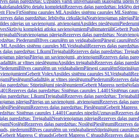
ves daļas paredzētas: Uzpildes vārsti universālajām skalojamā ūdens t
skalošana
Iekšējo detaļu komplekti
Rezerves daļas paredzētas: Iekšējo de
rit FlowFit
Sistēmu caurules ML
Apsildes sistēmu caurules ML
Sistēmu 
zerves daļas paredzētas: Iebūvēta cirkulācija
Neatvienojamas pārejas
Pār
ldes pārejas un savienojumi, atvienojami
Apsildes pieslēgumi
Piederum
īves
Skrūvju komplekti atloku savienojumiem
Palīgmateriāli
Geberit Push
rejgabali
Neatvienojamas pārejas
Rezerves daļas paredzētas: Neatvienoj
edzētas: Piederumi
Blīves caurulēm un veidgabaliem
Pārsegi caurulēm
St
s ML
Apsildes sistēmu caurules ML
Veidgabali
Rezerves daļas paredzētas
 daļas paredzētas: Līkumi
Trejgabali
Rezerves daļas paredzētas: Trejgab
nojamas pārejas
Pārejas un savienojumi, atvienojami
Rezerves daļas pare
adalītājs ar vītnes pieslēgumu
Apsildes trejgabals
Rezerves daļas paredzē
 Piederumi
Blīves caurulēm un veidgabaliem
Pārsegi caurulēm
Stiprināju
savienojumiem
Geberit Volex
Apsildes sistēmu caurules SL
Veidgabali
Reze
ojami
Pieslēgumi
Sadalītājs ar vītnes pieslēgumu
Piederumi
Rezerves daļa
ļas paredzētas: Stiprinājumi pieslēgumiem
Geberit Mapress nerūsējošais
4401
Rezerves daļas paredzētas: Sistēmas caurules 1.4401
Sistēmas caur
ļas paredzētas: Līkumi
Trejgabali
Rezerves daļas paredzētas: Trejgabali
nojamas pārejas
Pārejas un savienojumi, atvienojami
Rezerves daļas pare
slēgi
Pieslēgumi
Rezerves daļas paredzētas: Pieslēgumi
Geberit Mapress 
edzētas: Sistēmas caurules 1.4401
Caurules nipelis
Uzmavas
Rezerves da
aļas paredzētas: Trejgabali
Neatvienojamas pārejas
Rezerves daļas pared
ojami
Noslēgi
Rezerves daļas paredzētas: Noslēgi
Pieslēgumi
Rezerves da
auds, piederumi
Blīves caurulēm un veidgabaliem
Stiprinājumi caurulēm
m
Geberit Mapress C tērauds
Geberit Mapress C tērauds
Rezerves daļas p