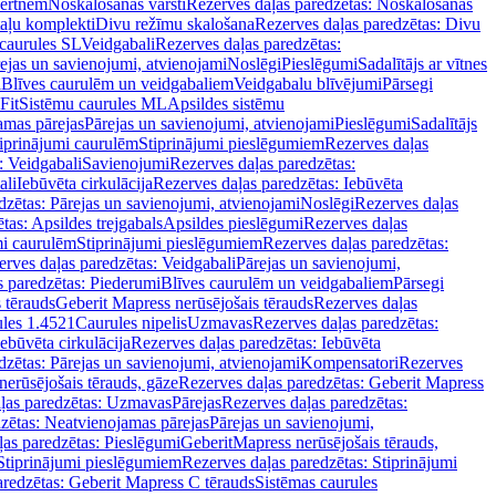
vertnēm
Noskalošanas vārsti
Rezerves daļas paredzētas: Noskalošanas
taļu komplekti
Divu režīmu skalošana
Rezerves daļas paredzētas: Divu
caurules SL
Veidgabali
Rezerves daļas paredzētas:
ejas un savienojumi, atvienojami
Noslēgi
Pieslēgumi
Sadalītājs ar vītnes
i
Blīves caurulēm un veidgabaliem
Veidgabalu blīvējumi
Pārsegi
Fit
Sistēmu caurules ML
Apsildes sistēmu
amas pārejas
Pārejas un savienojumi, atvienojami
Pieslēgumi
Sadalītājs
iprinājumi caurulēm
Stiprinājumi pieslēgumiem
Rezerves daļas
: Veidgabali
Savienojumi
Rezerves daļas paredzētas:
ali
Iebūvēta cirkulācija
Rezerves daļas paredzētas: Iebūvēta
dzētas: Pārejas un savienojumi, atvienojami
Noslēgi
Rezerves daļas
tas: Apsildes trejgabals
Apsildes pieslēgumi
Rezerves daļas
mi caurulēm
Stiprinājumi pieslēgumiem
Rezerves daļas paredzētas:
rves daļas paredzētas: Veidgabali
Pārejas un savienojumi,
s paredzētas: Piederumi
Blīves caurulēm un veidgabaliem
Pārsegi
 tērauds
Geberit Mapress nerūsējošais tērauds
Rezerves daļas
ules 1.4521
Caurules nipelis
Uzmavas
Rezerves daļas paredzētas:
Iebūvēta cirkulācija
Rezerves daļas paredzētas: Iebūvēta
dzētas: Pārejas un savienojumi, atvienojami
Kompensatori
Rezerves
nerūsējošais tērauds, gāze
Rezerves daļas paredzētas: Geberit Mapress
ļas paredzētas: Uzmavas
Pārejas
Rezerves daļas paredzētas:
zētas: Neatvienojamas pārejas
Pārejas un savienojumi,
ļas paredzētas: Pieslēgumi
GeberitMapress nerūsējošais tērauds,
Stiprinājumi pieslēgumiem
Rezerves daļas paredzētas: Stiprinājumi
aredzētas: Geberit Mapress C tērauds
Sistēmas caurules