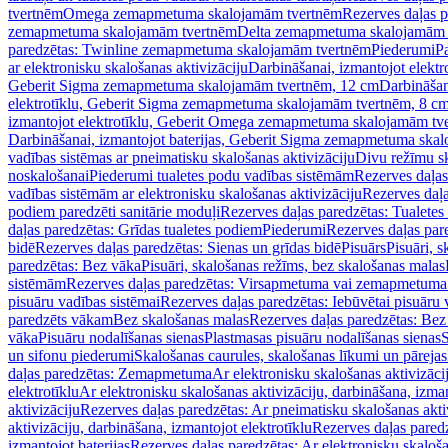
tvertnēm
Omega zemapmetuma skalojamām tvertnēm
Rezerves daļas 
zemapmetuma skalojamām tvertnēm
Delta zemapmetuma skalojamām 
paredzētas: Twinline zemapmetuma skalojamām tvertnēm
Piederumi
Pa
ar elektronisku skalošanas aktivizāciju
Darbināšanai, izmantojot elek
Geberit Sigma zemapmetuma skalojamām tvertnēm, 12 cm
Darbināšan
elektrotīklu, Geberit Sigma zemapmetuma skalojamām tvertnēm, 8 c
izmantojot elektrotīklu, Geberit Omega zemapmetuma skalojamām tv
Darbināšanai, izmantojot baterijas, Geberit Sigma zemapmetuma ska
vadības sistēmas ar pneimatisku skalošanas aktivizāciju
Divu režīmu s
noskalošanai
Piederumi tualetes podu vadības sistēmām
Rezerves daļas
vadības sistēmām ar elektronisku skalošanas aktivizāciju
Rezerves daļa
podiem paredzēti sanitārie moduļi
Rezerves daļas paredzētas: Tualetes
daļas paredzētas: Grīdas tualetes podiem
Piederumi
Rezerves daļas par
bidē
Rezerves daļas paredzētas: Sienas un grīdas bidē
Pisuārs
Pisuāri, 
paredzētas: Bez vāka
Pisuāri, skalošanas režīms, bez skalošanas malas
sistēmām
Rezerves daļas paredzētas: Virsapmetuma vai zemapmetuma 
pisuāru vadības sistēmai
Rezerves daļas paredzētas: Iebūvētai pisuāru 
paredzēts vākam
Bez skalošanas malas
Rezerves daļas paredzētas: Bez
vāka
Pisuāru nodalīšanas sienas
Plastmasas pisuāru nodalīšanas sienas
S
un sifonu piederumi
Skalošanas caurules, skalošanas līkumi un pārejas
daļas paredzētas: Zemapmetuma
Ar elektronisku skalošanas aktivizācij
elektrotīklu
Ar elektronisku skalošanas aktivizāciju, darbināšana, izman
aktivizāciju
Rezerves daļas paredzētas: Ar pneimatisku skalošanas akti
aktivizāciju, darbināšana, izmantojot elektrotīklu
Rezerves daļas paredz
izmantojot baterijas
Rezerves daļas paredzētas: Ar elektronisku skalošan