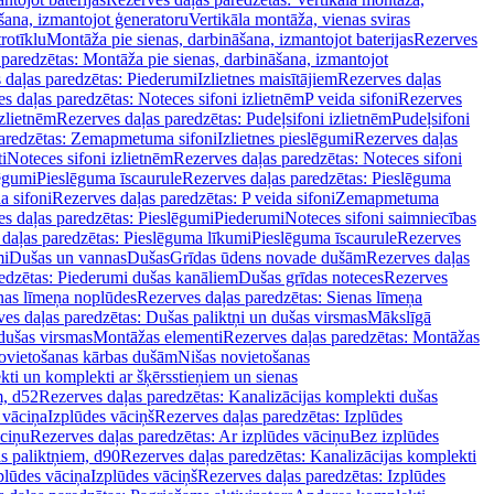
šana, izmantojot ģeneratoru
Vertikāla montāža, vienas sviras
rotīklu
Montāža pie sienas, darbināšana, izmantojot baterijas
Rezerves
paredzētas: Montāža pie sienas, darbināšana, izmantojot
 daļas paredzētas: Piederumi
Izlietnes maisītājiem
Rezerves daļas
s daļas paredzētas: Noteces sifoni izlietnēm
P veida sifoni
Rezerves
izlietnēm
Rezerves daļas paredzētas: Pudeļsifoni izlietnēm
Pudeļsifoni
paredzētas: Zemapmetuma sifoni
Izlietnes pieslēgumi
Rezerves daļas
i
Noteces sifoni izlietnēm
Rezerves daļas paredzētas: Noteces sifoni
lēgumi
Pieslēguma īscaurule
Rezerves daļas paredzētas: Pieslēguma
a sifoni
Rezerves daļas paredzētas: P veida sifoni
Zemapmetuma
s daļas paredzētas: Pieslēgumi
Piederumi
Noteces sifoni saimniecības
daļas paredzētas: Pieslēguma līkumi
Pieslēguma īscaurule
Rezerves
mi
Dušas un vannas
Dušas
Grīdas ūdens novade dušām
Rezerves daļas
edzētas: Piederumi dušas kanāliem
Dušas grīdas noteces
Rezerves
nas līmeņa noplūdes
Rezerves daļas paredzētas: Sienas līmeņa
es daļas paredzētas: Dušas paliktņi un dušas virsmas
Mākslīgā
dušas virsmas
Montāžas elementi
Rezerves daļas paredzētas: Montāžas
ovietošanas kārbas dušām
Nišas novietošanas
ti un komplekti ar šķērsstieņiem un sienas
m, d52
Rezerves daļas paredzētas: Kanalizācijas komplekti dušas
 vāciņa
Izplūdes vāciņš
Rezerves daļas paredzētas: Izplūdes
āciņu
Rezerves daļas paredzētas: Ar izplūdes vāciņu
Bez izplūdes
s paliktņiem, d90
Rezerves daļas paredzētas: Kanalizācijas komplekti
plūdes vāciņa
Izplūdes vāciņš
Rezerves daļas paredzētas: Izplūdes