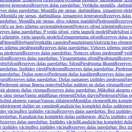
ntojot ģeneratoru
Rezerves daļas paredzētas: Vertikāla montāža, darbinā
ves daļas paredzētas: Montāža pie sienas, darbināšana, izmantojot elekt
s
Montāža pie sienas, darbināšana, izmantojot ģeneratoru
Rezerves daļas 
redzētas: Montāža pie sienas, divu rokturu maisītājs
Piederumi
Rezerves
erīču un lieto izlietņu savienotājelementi
Noteces sifoni izlietnēm
Rezerve
rves daļas paredzētas: P veida sifoni, vietu taupoši modeļi
Pudeļsifoni 
 izlietnēm, vietu taupošs modelis
Zemapmetuma sifoni
Rezerves daļas 
i
Pārsegi
Blīvējumi
Vertikālās caurules
Pagarinājumi
Aktivizācijas element
es izlietņu pieslēgumi
Rezerves daļas paredzētas: Virtuves izlietņu pies
nu piederumi
Rezerves daļas paredzētas: Noteces sifonu piederumi
P veid
ifoni
Rezerves daļas paredzētas: Virsapmetuma sifoni
Pieslēgumi
Rezerve
tnēm
Sifoni
Rezerves daļas paredzētas: Sifoni
Pieslēguma līkumi
Rezerves 
redzētas: Izplūdes vārsti
Piederumi
Rezerves daļas paredzētas: Piederu
 paredzētas: Dušas noteces
Piederumi dušas kanāliem
Rezerves daļas par
rumi
Rezerves daļas paredzētas: Dušas pamatnes izplūdes piederumi
Sie
 Piederumi sienas līmeņa notecēm
Dušas paliktņi un dušas virsmas
Rezerv
gā akmens dušas virsmas
Rezerves daļas paredzētas: Mākslīgā akmens 
s sānu sienas
Vannu atdalīšanas elementi
Dušas durvis
Piederumi
Nišas n
kslīgā akmens vannas
Vannas zīdaiņiem
Montāžas elementi
Kāju komplek
otājelementi dušām un vannām
Kanalizācijas komplekti dušas paliktņie
ūdes vāciņu
Bez izplūdes vāciņa
Rezerves daļas paredzētas: Bez izplūdes
aredzētas: Kanalizācijas komplekti dušas paliktņiem, d62
Ar izplūdes v
Rezerves daļas paredzētas: Izplūdes vāciņš
Kanalizācijas komplekti duša
r izplūdes vāciņu
Bez izplūdes vāciņa
Rezerves daļas paredzētas: Bez iz