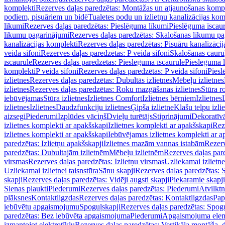
komplekti
Rezerves daļas paredzētas: Montāžas un atjaunošanas komp
podiem, pisuāriem un bidē
Tualetes podu un izlietņu kanalizācijas kom
līkumi
Rezerves daļas paredzētas: Pieslēguma līkumi
Pieslēguma īscau
līkumu pagarinājumi
Rezerves daļas paredzētas: Skalošanas līkumu p
kanalizācijas komplekti
Rezerves daļas paredzētas: Pisuāru kanalizāci
veida sifoni
Rezerves daļas paredzētas: P veida sifoni
Skalošanas cauru
īscaurule
Rezerves daļas paredzētas: Pieslēguma īscaurule
Pieslēguma 
komplekti
P veida sifoni
Rezerves daļas paredzētas: P veida sifoni
Piesl
izlietnes
Rezerves daļas paredzētas: Dubultās izlietnes
Mēbeļu izlietnes
izlietnes
Rezerves daļas paredzētas: Roku mazgāšanas izlietnes
Stūra r
iebūvējamas
Stūra izlietnes
Izlietnes Comfort
Izlietnes bērniem
Izlietnes
izlietnes
Izlietnes
Daudzfunkciju izlietnes
Ģipša izlietne
Klašu telpu izli
aizsegi
Piederumi
Izplūdes vāciņš
Dvieļu turētājs
Stiprinājumi
Dekoratīv
izlietnes komplekti ar apakšskapi
Izlietnes komplekti ar apakšskapi
Rez
izlietnes komplekti ar apakšskapi
Iebūvējamas izlietnes komplekti ar a
paredzētas: Izlietņu apakšskapji
Izlietnes mazām vannas istabām
Rezerv
paredzētas: Dubultajām izlietnēm
Mēbeļu izlietnēm
Rezerves daļas par
virsmas
Rezerves daļas paredzētas: Izlietņu virsmas
Uzliekamai izlietn
Uzliekamai izlietnei taisnstūra
Sānu skapji
Rezerves daļas paredzētas: 
skapji
Rezerves daļas paredzētas: Vidēji augsti skapji
Piekaramie skapji
Sienas plaukti
Piederumi
Rezerves daļas paredzētas: Piederumi
Atvilktņ
plāksnes
Kontaktligzdas
Rezerves daļas paredzētas: Kontaktligzdas
Pap
iebūvētu apgaismojumu
Spoguļskapji
Rezerves daļas paredzētas: Spog
paredzētas: Bez iebūvēta apgaismojuma
Piederumi
Apgaismojuma elem
izmantojot elektrotīklu
Rezerves daļas paredzētas: Vertikāla montāža, d