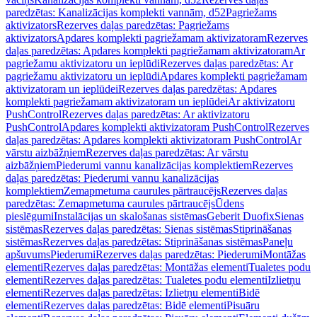
paredzētas: Kanalizācijas komplekti vannām, d52
Pagriežams
aktivizators
Rezerves daļas paredzētas: Pagriežams
aktivizators
Apdares komplekti pagriežamam aktivizatoram
Rezerves
daļas paredzētas: Apdares komplekti pagriežamam aktivizatoram
Ar
pagriežamu aktivizatoru un ieplūdi
Rezerves daļas paredzētas: Ar
pagriežamu aktivizatoru un ieplūdi
Apdares komplekti pagriežamam
aktivizatoram un ieplūdei
Rezerves daļas paredzētas: Apdares
komplekti pagriežamam aktivizatoram un ieplūdei
Ar aktivizatoru
PushControl
Rezerves daļas paredzētas: Ar aktivizatoru
PushControl
Apdares komplekti aktivizatoram PushControl
Rezerves
daļas paredzētas: Apdares komplekti aktivizatoram PushControl
Ar
vārstu aizbāžņiem
Rezerves daļas paredzētas: Ar vārstu
aizbāžņiem
Piederumi vannu kanalizācijas komplektiem
Rezerves
daļas paredzētas: Piederumi vannu kanalizācijas
komplektiem
Zemapmetuma caurules pārtraucējs
Rezerves daļas
paredzētas: Zemapmetuma caurules pārtraucējs
Ūdens
pieslēgumi
Instalācijas un skalošanas sistēmas
Geberit Duofix
Sienas
sistēmas
Rezerves daļas paredzētas: Sienas sistēmas
Stiprināšanas
sistēmas
Rezerves daļas paredzētas: Stiprināšanas sistēmas
Paneļu
apšuvums
Piederumi
Rezerves daļas paredzētas: Piederumi
Montāžas
elementi
Rezerves daļas paredzētas: Montāžas elementi
Tualetes podu
elementi
Rezerves daļas paredzētas: Tualetes podu elementi
Izlietņu
elementi
Rezerves daļas paredzētas: Izlietņu elementi
Bidē
elementi
Rezerves daļas paredzētas: Bidē elementi
Pisuāru