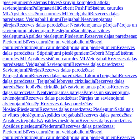
pieslēgumiem
Sistēmas blīves
Skrūvju komplekti atloku
savienojumiem
Palīgmateriāli
Geberit PushFit
Sistēmu caurules
ML
Apsildes sistēmu caurules ML
Veidgabali
Rezerves daļas
paredzētas: Veidgabali
Līkumi
Trejgabali
Neatvienojamas
pārejas
Rezerves daļas paredzētas: Neatvienojamas pārejas
Pārejas un
savienojumi, atvienojami
Pieslēgumi
Sadalītājs ar vītnes
pieslēgumu
Apsildes pieslēgumi
Piederumi
Rezerves daļas paredzētas:
Piederumi
Blīves caurulēm un veidgabaliem
Pārsegi
caurulēm
Stiprinājumi caurulēm
Stiprinājumi pieslēgumiem
Rezerves
daļas paredzētas: Stiprinājumi pieslēgumiem
Geberit Mepla
Sistēmu
caurules ML
Apsildes sistēmu caurules ML
Veidgabali
Rezerves daļas
paredzētas: Veidgabali
Savienojumi
Rezerves daļas paredzētas:
Savienojumi
Pārejas
Rezerves daļas paredzētas:
Pārejas
Līkumi
Rezerves daļas paredzētas: Līkumi
Trejgabali
Rezerves
daļas paredzētas: Trejgabali
Iebūvēta cirkulācija
Rezerves daļas
paredzētas: Iebūvēta cirkulācija
Neatvienojamas pārejas
Rezerves
daļas paredzētas: Neatvienojamas pārejas
Pārejas un savienojumi,
atvienojami
Rezerves daļas paredzētas: Pārejas un savienojumi,
atvienojami
Noslēgi
Rezerves daļas paredzētas:
Noslēgi
Pieslēgumi
Rezerves daļas paredzētas: Pieslēgumi
Sadalītājs
ar vītnes pieslēgumu
Apsildes trejgabals
Rezerves daļas paredzētas:
Apsildes trejgabals
Apsildes pieslēgumi
Rezerves daļas paredzētas:
Apsildes pieslēgumi
Piederumi
Rezerves daļas paredzētas:
Piederumi
Blīves caurulēm un veidgabaliem
Pārsegi
caurulēm
Stiprinājumi caurulēm
Stiprinājumi pieslēgumiem
Rezerves