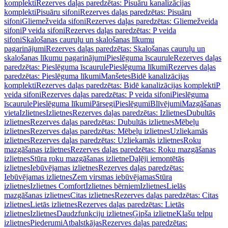
komplekti
Rezerves daļas paredzētas: Pisuāru kanalizācijas
komplekti
Pisuāru sifoni
Rezerves daļas paredzētas: Pisuāru
sifoni
Gliemežveida sifoni
Rezerves daļas paredzētas: Gliemežveida
sifoni
P veida sifoni
Rezerves daļas paredzētas: P veida
sifoni
Skalošanas cauruļu un skalošanas līkumu
pagarinājumi
Rezerves daļas paredzētas: Skalošanas cauruļu un
skalošanas līkumu pagarinājumi
Pieslēguma īscaurule
Rezerves daļas
paredzētas: Pieslēguma īscaurule
Pieslēguma līkumi
Rezerves daļas
paredzētas: Pieslēguma līkumi
Manšetes
Bidē kanalizācijas
komplekti
Rezerves daļas paredzētas: Bidē kanalizācijas komplekti
P
veida sifoni
Rezerves daļas paredzētas: P veida sifoni
Pieslēguma
īscaurule
Pieslēguma līkumi
Pārsegi
Pieslēgumi
Blīvējumi
Mazgāšanas
vieta
Izlietnes
Izlietnes
Rezerves daļas paredzētas: Izlietnes
Dubultās
izlietnes
Rezerves daļas paredzētas: Dubultās izlietnes
Mēbeļu
izlietnes
Rezerves daļas paredzētas: Mēbeļu izlietnes
Uzliekamās
izlietnes
Rezerves daļas paredzētas: Uzliekamās izlietnes
Roku
mazgāšanas izlietnes
Rezerves daļas paredzētas: Roku mazgāšanas
izlietnes
Stūra roku mazgāšanas izlietne
Daļēji iemontētās
izlietnes
Iebūvējamas izlietnes
Rezerves daļas paredzētas:
Iebūvējamas izlietnes
Zem virsmas iebūvējamas
Stūra
izlietnes
Izlietnes Comfort
Izlietnes bērniem
Izlietnes
Lielās
mazgāšanas izlietnes
Citas izlietnes
Rezerves daļas paredzētas: Citas
izlietnes
Lietās izlietnes
Rezerves daļas paredzētas: Lietās
izlietnes
Izlietnes
Daudzfunkciju izlietnes
Ģipša izlietne
Klašu telpu
izlietnes
Piederumi
Atbalstkājas
Rezerves daļas paredzētas: