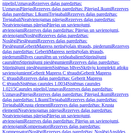
nipelis
Uzmavas
Rezerves daļas paredzētas:
Uzmavas
Pārejas
Rezerves daļas paredzētas: Pārejas
Līkumi
Rezerves
daļas paredzētas: Līkumi
Trejgabali
Rezerves daļas paredzētas:
Trejgabali
Neatvienojamas pārejas
Rezerves daļas paredzētas:
Neatvienojamas pārejas
Pārejas un savienojumi,
atvienojami
Rezerves daļas paredzētas: Pārejas un savienojumi,
atvienojami
Noslēgi
Rezerves daļas paredzētas:
Noslēgi
Pieslēgumi
Rezerves daļas paredzētas:
Pieslēgumi
GeberitMapress nerūsējošais tērauds, piederumi
Rezerves
daļas paredzētas: GeberitMapress nerūsējošais tērauds,
piederumi
Blīves caurulēm un veidgabaliem
Stiprinājumi
caurulēm
Stiprinājumi pieslēgumiem
Rezerves daļas paredzētas:
Stiprinājumi pieslēgumiem
Sistēmas blīves
Skrūvju komplekti atloku
savienojumiem
Geberit Mapress C tērauds
Geberit Mapress
C tērauds
Rezerves daļas paredzētas: Geberit Mapress
C tērauds
Sistēmas caurules 1.0034
Sistēmas caurules
1.0215
Caurules nipelis
Uzmavas
Rezerves daļas paredzētas:
Uzmavas
Pārejas
Rezerves daļas paredzētas: Pārejas
Līkumi
Rezerves
daļas paredzētas: Līkumi
Trejgabali
Rezerves daļas paredzētas:
Trejgabali
Krusta elementi
Rezerves daļas paredzētas: Krusta
elementi
Neatvienojamas pārejas
Rezerves daļas paredzētas:
Neatvienojamas pārejas
Pārejas un savienojumi,
atvienojami
Rezerves daļas paredzētas: Pārejas un savienojumi,
atvienojami
Kompensatori
Rezerves daļas paredzētas:
Kompensatori
Noslēgi
Rezerves daļas paredzētas: Noslēgi
Apsildes