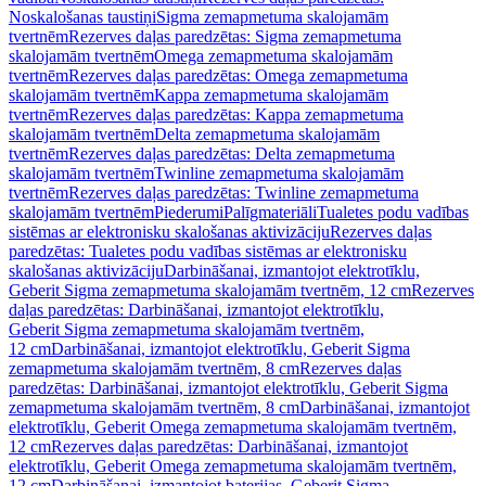
Noskalošanas taustiņi
Sigma zemapmetuma skalojamām
tvertnēm
Rezerves daļas paredzētas: Sigma zemapmetuma
skalojamām tvertnēm
Omega zemapmetuma skalojamām
tvertnēm
Rezerves daļas paredzētas: Omega zemapmetuma
skalojamām tvertnēm
Kappa zemapmetuma skalojamām
tvertnēm
Rezerves daļas paredzētas: Kappa zemapmetuma
skalojamām tvertnēm
Delta zemapmetuma skalojamām
tvertnēm
Rezerves daļas paredzētas: Delta zemapmetuma
skalojamām tvertnēm
Twinline zemapmetuma skalojamām
tvertnēm
Rezerves daļas paredzētas: Twinline zemapmetuma
skalojamām tvertnēm
Piederumi
Palīgmateriāli
Tualetes podu vadības
sistēmas ar elektronisku skalošanas aktivizāciju
Rezerves daļas
paredzētas: Tualetes podu vadības sistēmas ar elektronisku
skalošanas aktivizāciju
Darbināšanai, izmantojot elektrotīklu,
Geberit Sigma zemapmetuma skalojamām tvertnēm, 12 cm
Rezerves
daļas paredzētas: Darbināšanai, izmantojot elektrotīklu,
Geberit Sigma zemapmetuma skalojamām tvertnēm,
12 cm
Darbināšanai, izmantojot elektrotīklu, Geberit Sigma
zemapmetuma skalojamām tvertnēm, 8 cm
Rezerves daļas
paredzētas: Darbināšanai, izmantojot elektrotīklu, Geberit Sigma
zemapmetuma skalojamām tvertnēm, 8 cm
Darbināšanai, izmantojot
elektrotīklu, Geberit Omega zemapmetuma skalojamām tvertnēm,
12 cm
Rezerves daļas paredzētas: Darbināšanai, izmantojot
elektrotīklu, Geberit Omega zemapmetuma skalojamām tvertnēm,
12 cm
Darbināšanai, izmantojot baterijas, Geberit Sigma