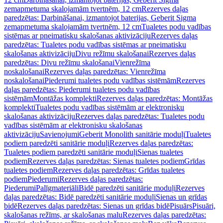
zemapmetuma skalojamām tvertnēm, 12 cm
Rezerves daļas
paredzētas: Darbināšanai, izmantojot baterijas, Geberit Sigma
zemapmetuma skalojamām tvertnēm, 12 cm
Tualetes podu vadības
sistēmas ar pneimatisku skalošanas aktivizāciju
Rezerves daļas
paredzētas: Tualetes podu vadības sistēmas ar pneimatisku
skalošanas aktivizāciju
Divu režīmu skalošanai
Rezerves daļas
paredzētas: Divu režīmu skalošanai
Vienrežīma
noskalošanai
Rezerves daļas paredzētas: Vienrežīma
noskalošanai
Piederumi tualetes podu vadības sistēmām
Rezerves
daļas paredzētas: Piederumi tualetes podu vadības
sistēmām
Montāžas komplekti
Rezerves daļas paredzētas: Montāžas
komplekti
Tualetes podu vadības sistēmām ar elektronisku
skalošanas aktivizāciju
Rezerves daļas paredzētas: Tualetes podu
vadības sistēmām ar elektronisku skalošanas
aktivizāciju
Savienojumi
Geberit Monolith sanitārie moduļi
Tualetes
podiem paredzēti sanitārie moduļi
Rezerves daļas paredzētas:
Tualetes podiem paredzēti sanitārie moduļi
Sienas tualetes
podiem
Rezerves daļas paredzētas: Sienas tualetes podiem
Grīdas
tualetes podiem
Rezerves daļas paredzētas: Grīdas tualetes
podiem
Piederumi
Rezerves daļas paredzētas:
Piederumi
Palīgmateriāli
Bidē paredzēti sanitārie moduļi
Rezerves
daļas paredzētas: Bidē paredzēti sanitārie moduļi
Sienas un grīdas
bidē
Rezerves daļas paredzētas: Sienas un grīdas bidē
Pisuārs
Pisuāri,
skalošanas režīms, ar skalošanas malu
Rezerves daļas paredzētas: