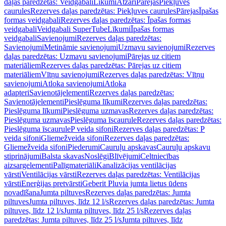
daļas paredzētas: Veidgabali
Līkumi
Atzari
Pārejas
Piekļuves
caurules
Rezerves daļas paredzētas: Piekļuves caurules
Pārejas
Īpašas
formas veidgabali
Rezerves daļas paredzētas: Īpašas formas
veidgabali
Veidgabali SuperTube
Līkumi
Īpašas formas
veidgabali
Savienojumi
Rezerves daļas paredzētas:
Savienojumi
Metināmie savienojumi
Uzmavu savienojumi
Rezerves
daļas paredzētas: Uzmavu savienojumi
Pārejas uz citiem
materiāliem
Rezerves daļas paredzētas: Pārejas uz citiem
materiāliem
Vītņu savienojumi
Rezerves daļas paredzētas: Vītņu
savienojumi
Atloka savienojumi
Atloka
adapteri
Savienotājelementi
Rezerves daļas paredzētas:
Savienotājelementi
Pieslēguma līkumi
Rezerves daļas paredzētas:
Pieslēguma līkumi
Pieslēguma uzmavas
Rezerves daļas paredzētas:
Pieslēguma uzmavas
Pieslēguma īscaurule
Rezerves daļas paredzētas:
Pieslēguma īscaurule
P veida sifoni
Rezerves daļas paredzētas: P
veida sifoni
Gliemežveida sifoni
Rezerves daļas paredzētas:
Gliemežveida sifoni
Piederumi
Cauruļu apskavas
Cauruļu apskavu
stiprinājumi
Balsta skavas
Noslēgi
Blīvējumi
Celtniecības
aizsargelementi
Palīgmateriāli
Kanalizācijas ventilācijas
vārsti
Ventilācijas vārsti
Rezerves daļas paredzētas: Ventilācijas
vārsti
Enerģijas pretvārsti
Geberit Pluvia jumta lietus ūdens
novadīšana
Jumta piltuves
Rezerves daļas paredzētas: Jumta
piltuves
Jumta piltuves, līdz 12 l/s
Rezerves daļas paredzētas: Jumta
piltuves, līdz 12 l/s
Jumta piltuves, līdz 25 l/s
Rezerves daļas
paredzētas: Jumta piltuves, līdz 25 l/s
Jumta piltuves, līdz