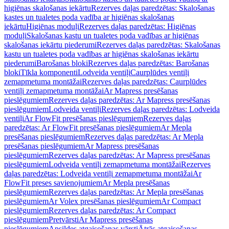
higiēnas skalošanas iekārtu
Rezerves daļas paredzētas: Skalošanas
kastes un tualetes poda vadība ar higiēnas skalošanas
iekārtu
Higiēnas moduļi
Rezerves daļas paredzētas: Higiēnas
moduļi
Skalošanas kastu un tualetes poda vadības ar higiēnas
skalošanas iekārtu piederumi
Rezerves daļas paredzētas: Skalošanas
kastu un tualetes poda vadības ar higiēnas skalošanas iekārtu
piederumi
Barošanas bloki
Rezerves daļas paredzētas: Barošanas
bloki
Tīkla komponenti
Lodveida ventiļi
Caurplūdes ventiļi
zemapmetuma montāžai
Rezerves daļas paredzētas: Caurplūdes
ventiļi zemapmetuma montāžai
Ar Mapress presēšanas
pieslēgumiem
Rezerves daļas paredzētas: Ar Mapress presēšanas
pieslēgumiem
Lodveida ventiļi
Rezerves daļas paredzētas: Lodveida
ventiļi
Ar FlowFit presēšanas pieslēgumiem
Rezerves daļas
paredzētas: Ar FlowFit presēšanas pieslēgumiem
Ar Mepla
presēšanas pieslēgumiem
Rezerves daļas paredzētas: Ar Mepla
presēšanas pieslēgumiem
Ar Mapress presēšanas
pieslēgumiem
Rezerves daļas paredzētas: Ar Mapress presēšanas
pieslēgumiem
Lodveida ventiļi zemapmetuma montāžai
Rezerves
daļas paredzētas: Lodveida ventiļi zemapmetuma montāžai
Ar
FlowFit preses savienojumiem
Ar Mepla presēšanas
pieslēgumiem
Rezerves daļas paredzētas: Ar Mepla presēšanas
pieslēgumiem
Ar Volex presēšanas pieslēgumiem
Ar Compact
pieslēgumiem
Rezerves daļas paredzētas: Ar Compact
pieslēgumiem
Pretvārsti
Ar Mapress presēšanas
pieslēgumiem
Apsildes atgaisošanas vārsti
Ātrās atgaisošanas