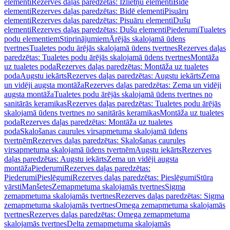
elementi
Rezerves daļas paredzētas: Izlietņu elementi
Bidē
elementi
Rezerves daļas paredzētas: Bidē elementi
Pisuāru
elementi
Rezerves daļas paredzētas: Pisuāru elementi
Dušu
elementi
Rezerves daļas paredzētas: Dušu elementi
Piederumi
Tualetes
podu elementiem
Stiprinājumiem
Ārējās skalojamā ūdens
tvertnes
Tualetes podu ārējās skalojamā ūdens tvertnes
Rezerves daļas
paredzētas: Tualetes podu ārējās skalojamā ūdens tvertnes
Montāža
uz tualetes poda
Rezerves daļas paredzētas: Montāža uz tualetes
poda
Augstu iekārts
Rezerves daļas paredzētas: Augstu iekārts
Zema
un vidēji augsta montāža
Rezerves daļas paredzētas: Zema un vidēji
augsta montāža
Tualetes podu ārējās skalojamā ūdens tvertnes no
sanitārās keramikas
Rezerves daļas paredzētas: Tualetes podu ārējās
skalojamā ūdens tvertnes no sanitārās keramikas
Montāža uz tualetes
poda
Rezerves daļas paredzētas: Montāža uz tualetes
poda
Skalošanas caurules virsapmetuma skalojamā ūdens
tvertnēm
Rezerves daļas paredzētas: Skalošanas caurules
virsapmetuma skalojamā ūdens tvertnēm
Augstu iekārts
Rezerves
daļas paredzētas: Augstu iekārts
Zema un vidēji augsta
montāža
Piederumi
Rezerves daļas paredzētas:
Piederumi
Pieslēgumi
Rezerves daļas paredzētas: Pieslēgumi
Stūra
vārsti
Manšetes
Zemapmetuma skalojamās tvertnes
Sigma
zemapmetuma skalojamās tvertnes
Rezerves daļas paredzētas: Sigma
zemapmetuma skalojamās tvertnes
Omega zemapmetuma skalojamās
tvertnes
Rezerves daļas paredzētas: Omega zemapmetuma
skalojamās tvertnes
Delta zemapmetuma skalojamās