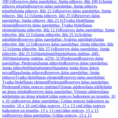
100 l/s
Rezerves daļas paredzētas: Jumta piltuves, līdz 100 l/s
Jumta
piltuves teknēm
Rezerves daļas paredzētas: Jumta piltuves
teknēm
Jumta piltuves, līdz 12 l/s
Rezerves daļas paredzētas: Jumta
piltuves, līdz 12 l/s
Jumta piltuves, līdz 25 l/s
Rezerves daļas
paredzētas: Jumta piltuves, līdz 25 l/s
Tvaika bloķēšanas
elementi
Rezerves daļas paredzētas: Tvaika bloķēšanas
elementi
Jumta piltuvēm, līdz 12 l/s
Rezerves daļas paredzētas: Jumta
piltuvēm, līdz 12 l/s
Jumta piltuvēm, līdz 25 l/s
Avārijas
pārplūdes
Rezerves daļas paredzētas: Avārijas pārplūdes
Jumta
piltuvēm, līdz 12 l/s
Rezerves daļas paredzētas: Jumta piltuvēm, līdz
12 l/s
Jumta piltuvēm, līdz 25 l/s
Rezerves daļas paredzētas: Jumta
piltuvēm, līdz 25 l/s
Stiprinājumi
Stiprinājumu sistēma, d40–
200
Stiprinājumu sistēma, d250–315
Piederumi
Rezerves daļas
paredzētas: Piederumi
Jumta piltuvēm
Rezerves daļas paredzētas:
Jumta piltuvēm
Stiprinājumiem
Standarta jumta lietus ūdens
novadīšana
Jumta piltuves
Rezerves daļas paredzētas: Jumta
piltuves
Tvaika bloķēšanas elementi
Rezerves daļas paredzētas:
Tvaika bloķēšanas elementi
Piederumi
Rezerves daļas paredzētas:
Piederumi
Grīdas noteces sistēmas
Virsmas atūdeņošana iekštelpām
un ārpus telpām
Rezerves daļas paredzētas: Virsmas atūdeņošana
iekštelpām un ārpus telpām
Grīdas noteces balkoniem un terasēm, 10
x 10 cm
Rezerves daļas paredzētas: Grīdas noteces balkoniem un
terasēm, 10 x 10 cm
Grīdas noteces, 13 x 13 cm
Grīdas noteces
balkoniem un terasēm, 13 x 13 cm
Grīdas noteces, 15 x 15
cm
Rezerves daļas paredzētas: Grīdas noteces, 15 x 15