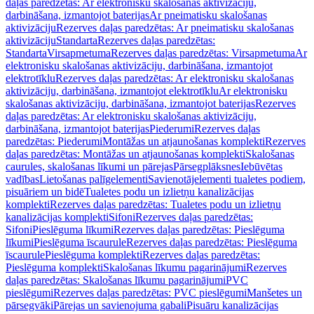
daļas paredzētas: Ar elektronisku skalošanas aktivizāciju,
darbināšana, izmantojot baterijas
Ar pneimatisku skalošanas
aktivizāciju
Rezerves daļas paredzētas: Ar pneimatisku skalošanas
aktivizāciju
Standarta
Rezerves daļas paredzētas:
Standarta
Virsapmetuma
Rezerves daļas paredzētas: Virsapmetuma
Ar
elektronisku skalošanas aktivizāciju, darbināšana, izmantojot
elektrotīklu
Rezerves daļas paredzētas: Ar elektronisku skalošanas
aktivizāciju, darbināšana, izmantojot elektrotīklu
Ar elektronisku
skalošanas aktivizāciju, darbināšana, izmantojot baterijas
Rezerves
daļas paredzētas: Ar elektronisku skalošanas aktivizāciju,
darbināšana, izmantojot baterijas
Piederumi
Rezerves daļas
paredzētas: Piederumi
Montāžas un atjaunošanas komplekti
Rezerves
daļas paredzētas: Montāžas un atjaunošanas komplekti
Skalošanas
caurules, skalošanas līkumi un pārejas
Pārsegplāksnes
Iebūvētas
vadības
Lietošanas palīgelementi
Savienotājelementi tualetes podiem,
pisuāriem un bidē
Tualetes podu un izlietņu kanalizācijas
komplekti
Rezerves daļas paredzētas: Tualetes podu un izlietņu
kanalizācijas komplekti
Sifoni
Rezerves daļas paredzētas:
Sifoni
Pieslēguma līkumi
Rezerves daļas paredzētas: Pieslēguma
līkumi
Pieslēguma īscaurule
Rezerves daļas paredzētas: Pieslēguma
īscaurule
Pieslēguma komplekti
Rezerves daļas paredzētas:
Pieslēguma komplekti
Skalošanas līkumu pagarinājumi
Rezerves
daļas paredzētas: Skalošanas līkumu pagarinājumi
PVC
pieslēgumi
Rezerves daļas paredzētas: PVC pieslēgumi
Manšetes un
pārsegvāki
Pārejas un savienojuma gabali
Pisuāru kanalizācijas