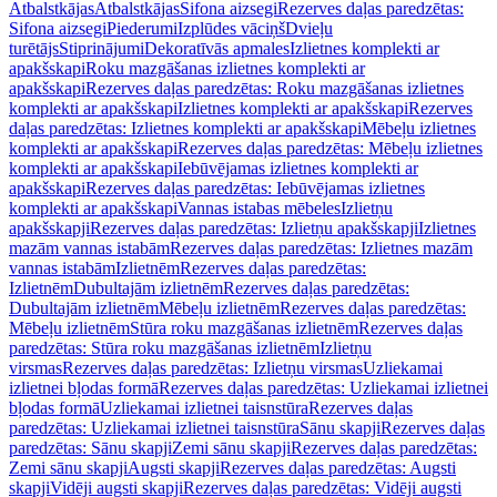
Atbalstkājas
Atbalstkājas
Sifona aizsegi
Rezerves daļas paredzētas:
Sifona aizsegi
Piederumi
Izplūdes vāciņš
Dvieļu
turētājs
Stiprinājumi
Dekoratīvās apmales
Izlietnes komplekti ar
apakšskapi
Roku mazgāšanas izlietnes komplekti ar
apakšskapi
Rezerves daļas paredzētas: Roku mazgāšanas izlietnes
komplekti ar apakšskapi
Izlietnes komplekti ar apakšskapi
Rezerves
daļas paredzētas: Izlietnes komplekti ar apakšskapi
Mēbeļu izlietnes
komplekti ar apakšskapi
Rezerves daļas paredzētas: Mēbeļu izlietnes
komplekti ar apakšskapi
Iebūvējamas izlietnes komplekti ar
apakšskapi
Rezerves daļas paredzētas: Iebūvējamas izlietnes
komplekti ar apakšskapi
Vannas istabas mēbeles
Izlietņu
apakšskapji
Rezerves daļas paredzētas: Izlietņu apakšskapji
Izlietnes
mazām vannas istabām
Rezerves daļas paredzētas: Izlietnes mazām
vannas istabām
Izlietnēm
Rezerves daļas paredzētas:
Izlietnēm
Dubultajām izlietnēm
Rezerves daļas paredzētas:
Dubultajām izlietnēm
Mēbeļu izlietnēm
Rezerves daļas paredzētas:
Mēbeļu izlietnēm
Stūra roku mazgāšanas izlietnēm
Rezerves daļas
paredzētas: Stūra roku mazgāšanas izlietnēm
Izlietņu
virsmas
Rezerves daļas paredzētas: Izlietņu virsmas
Uzliekamai
izlietnei bļodas formā
Rezerves daļas paredzētas: Uzliekamai izlietnei
bļodas formā
Uzliekamai izlietnei taisnstūra
Rezerves daļas
paredzētas: Uzliekamai izlietnei taisnstūra
Sānu skapji
Rezerves daļas
paredzētas: Sānu skapji
Zemi sānu skapji
Rezerves daļas paredzētas:
Zemi sānu skapji
Augsti skapji
Rezerves daļas paredzētas: Augsti
skapji
Vidēji augsti skapji
Rezerves daļas paredzētas: Vidēji augsti