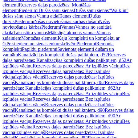
elementi
Rezerves daļas paredzētas: Montāžas
elementi
Piederumi
Dušas sānu sienas
Dušas sānu sienas
“Walk-in”
dušas sānu sienas
Vannu atdalīšanas elementi
Dušas
durvis
Piederumi
Nišas novietošanas kārbas dušām
Nišas
novietošanas kārbas
Piederumi
Vannas
Vannas no sanitārā
akrila
Taisnstūra vannas
Mākslīgā akmens vannas
Vannas
zīdaiņiem
Montāžas elementi
Kāju komplekti un komplekti ar
šķērsstieņiem un sienas enkurskrūvēm
Piederumi
Remonta
komplekti
Papildu piederumi
Savienotājelementi dušām un
vannām
Kanalizācijas komplekti dušas paliktņiem, d52
Rezerves
daļas paredzētas: Kanalizācijas komplekti dušas paliktņiem, d52
Ar
izplūdes vāciņu
Rezerves daļas paredzētas: Ar izplūdes vāciņu
Bez
izplūdes vāciņa
Rezerves daļas paredzētas: Bez izplūdes
vāciņa
Izplūdes vāciņš
Rezerves daļas paredzētas: Izplūdes
vāciņš
Kanalizācijas komplekti dušas paliktņiem, d62
Rezerves daļas
paredzētas: Kanalizācijas komplekti dušas paliktņiem, d62
Ar
izplūdes vāciņu
Rezerves daļas paredzētas: Ar izplūdes vāciņu
Bez
izplūdes vāciņa
Rezerves daļas paredzētas: Bez izplūdes
vāciņa
Izplūdes vāciņš
Rezerves daļas paredzētas: Izplūdes
vāciņš
Kanalizācijas komplekti dušas paliktņiem, d90
Rezerves daļas
paredzētas: Kanalizācijas komplekti dušas paliktņiem, d90
Ar
izplūdes vāciņu
Rezerves daļas paredzētas: Ar izplūdes vāciņu
Bez
izplūdes vāciņa
Rezerves daļas paredzētas: Bez izplūdes
vāciņa
Izplūdes vāciņš
Rezerves daļas paredzētas: Izplūdes
vāciņš
Kanalizācijas komplekti vannām, d52
Rezerves daļas