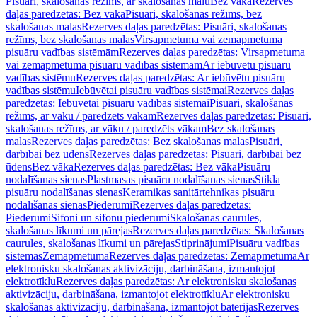
Pisuāri, skalošanas režīms, ar skalošanas malu
Bez vāka
Rezerves
daļas paredzētas: Bez vāka
Pisuāri, skalošanas režīms, bez
skalošanas malas
Rezerves daļas paredzētas: Pisuāri, skalošanas
režīms, bez skalošanas malas
Virsapmetuma vai zemapmetuma
pisuāru vadības sistēmām
Rezerves daļas paredzētas: Virsapmetuma
vai zemapmetuma pisuāru vadības sistēmām
Ar iebūvētu pisuāru
vadības sistēmu
Rezerves daļas paredzētas: Ar iebūvētu pisuāru
vadības sistēmu
Iebūvētai pisuāru vadības sistēmai
Rezerves daļas
paredzētas: Iebūvētai pisuāru vadības sistēmai
Pisuāri, skalošanas
režīms, ar vāku / paredzēts vākam
Rezerves daļas paredzētas: Pisuāri,
skalošanas režīms, ar vāku / paredzēts vākam
Bez skalošanas
malas
Rezerves daļas paredzētas: Bez skalošanas malas
Pisuāri,
darbībai bez ūdens
Rezerves daļas paredzētas: Pisuāri, darbībai bez
ūdens
Bez vāka
Rezerves daļas paredzētas: Bez vāka
Pisuāru
nodalīšanas sienas
Plastmasas pisuāru nodalīšanas sienas
Stikla
pisuāru nodalīšanas sienas
Keramikas sanitārtehnikas pisuāru
nodalīšanas sienas
Piederumi
Rezerves daļas paredzētas:
Piederumi
Sifoni un sifonu piederumi
Skalošanas caurules,
skalošanas līkumi un pārejas
Rezerves daļas paredzētas: Skalošanas
caurules, skalošanas līkumi un pārejas
Stiprinājumi
Pisuāru vadības
sistēmas
Zemapmetuma
Rezerves daļas paredzētas: Zemapmetuma
Ar
elektronisku skalošanas aktivizāciju, darbināšana, izmantojot
elektrotīklu
Rezerves daļas paredzētas: Ar elektronisku skalošanas
aktivizāciju, darbināšana, izmantojot elektrotīklu
Ar elektronisku
skalošanas aktivizāciju, darbināšana, izmantojot baterijas
Rezerves