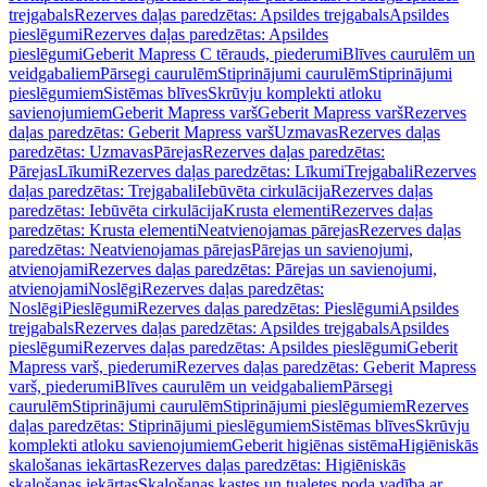
trejgabals
Rezerves daļas paredzētas: Apsildes trejgabals
Apsildes
pieslēgumi
Rezerves daļas paredzētas: Apsildes
pieslēgumi
Geberit Mapress C tērauds, piederumi
Blīves caurulēm un
veidgabaliem
Pārsegi caurulēm
Stiprinājumi caurulēm
Stiprinājumi
pieslēgumiem
Sistēmas blīves
Skrūvju komplekti atloku
savienojumiem
Geberit Mapress varš
Geberit Mapress varš
Rezerves
daļas paredzētas: Geberit Mapress varš
Uzmavas
Rezerves daļas
paredzētas: Uzmavas
Pārejas
Rezerves daļas paredzētas:
Pārejas
Līkumi
Rezerves daļas paredzētas: Līkumi
Trejgabali
Rezerves
daļas paredzētas: Trejgabali
Iebūvēta cirkulācija
Rezerves daļas
paredzētas: Iebūvēta cirkulācija
Krusta elementi
Rezerves daļas
paredzētas: Krusta elementi
Neatvienojamas pārejas
Rezerves daļas
paredzētas: Neatvienojamas pārejas
Pārejas un savienojumi,
atvienojami
Rezerves daļas paredzētas: Pārejas un savienojumi,
atvienojami
Noslēgi
Rezerves daļas paredzētas:
Noslēgi
Pieslēgumi
Rezerves daļas paredzētas: Pieslēgumi
Apsildes
trejgabals
Rezerves daļas paredzētas: Apsildes trejgabals
Apsildes
pieslēgumi
Rezerves daļas paredzētas: Apsildes pieslēgumi
Geberit
Mapress varš, piederumi
Rezerves daļas paredzētas: Geberit Mapress
varš, piederumi
Blīves caurulēm un veidgabaliem
Pārsegi
caurulēm
Stiprinājumi caurulēm
Stiprinājumi pieslēgumiem
Rezerves
daļas paredzētas: Stiprinājumi pieslēgumiem
Sistēmas blīves
Skrūvju
komplekti atloku savienojumiem
Geberit higiēnas sistēma
Higiēniskās
skalošanas iekārtas
Rezerves daļas paredzētas: Higiēniskās
skalošanas iekārtas
Skalošanas kastes un tualetes poda vadība ar