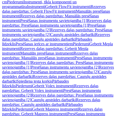
cm
Piederumi
Instrumenti, tīkla komponenti un
programmatūra
Instrumenti
Geberit FlowFit instrumenti
Rezerves
daļas paredzētas: Geberit FlowFit instrumenti
Manuālās presēšanas
instrumenti
Rezerves daļas paredzētas: Manuālās presēšanas
instrumenti
Presēšanas instrumentu savietojamība [1]
Rezerves daļas
paredzētas: Presēšanas instrumentu savietojamība [1]
Presēšanas
instrumentu savietojamība [2]
Rezerves daļas paredzētas: Presēšanas
instrumentu savietojamība [2]
Cauruļu apstrādes darbarīki
Rezerves
daļas paredzētas: Cauruļu apstrādes darbarīki
Pārbaudes
līdzeklis
Presēšanas ierīces ar instrumentiem
Piederumi
Geberit Mepla
instrumenti
Rezerves daļas paredzētas: Geberit Mepla
instrumenti
Manuālās presēšanas instrumenti
Rezerves daļas
paredzētas: Manuālās presēšanas instrumenti
Presēšanas instrumentu
savienojamība [1]
Rezerves daļas paredzētas: Presēšanas instrumentu
savienojamība [1]
Presēšanas instrumentu savienojamība [2]
Rezerves
daļas paredzētas: Presēšanas instrumentu savienojamība [2]
Cauruļu
apstrādes darbarīki
Rezerves daļas paredzētas: Cauruļu apstrādes
darbarīki
Spiediena testa korķis
Pārbaudes
līdzeklis
Piederumi
Geberit Volex instrumenti
Rezerves daļas
paredzētas: Geberit Volex instrumenti
Presēšanas instrumentu
savienojamība [2]
Rezerves daļas paredzētas: Presēšanas instrumentu
savienojamība [2]
Cauruļu apstrādes darbarīki
Rezerves daļas
paredzētas: Cauruļu apstrādes darbarīki
Pārbaudes
līdzeklis
Piederumi
Geberit Mapress instrumenti
Rezerves daļas
paredzētas: Geberit Mapress instrumenti
Presēšanas instrumentu