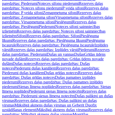
paredzētas: Piederumi
Noteces sifonu piederumi
Rezerves daļas
paredzētas: Noteces sifonu piederumi
P veida sifoni
Rezerves daļas
paredzētas: P veida sifoni
Zemapmetuma sifoni
Rezerves daļas
paredzētas: Zemapmetuma sifoni
Virsapmetuma sifoni
Rezerves daļas
paredzētas: Virsapmetuma sifoni
Pieslēgumi
Rezerves daļas
paredzētas: Pieslēgumi
Piederumi
Noteces sifoni saimniecības
izlietnēm
Rezerves daļas paredzētas: Noteces sifoni saimniecības
izlietnēm
Sifoni
Rezerves daļas paredzētas: Sifoni
Pieslēguma
līkumi
Rezerves daļas paredzētas: Pieslēguma līkumi
Pieslēguma
īscaurule
Rezerves daļas paredzētas: Pieslēguma īscaurule
Izplūdes
vārsti
Rezerves daļas paredzētas: Izplūdes vārsti
Piederumi
Rezerves
daļas paredzētas: Piederumi
Dušas un vannas
Dušas
Grīdas ūdens
novade dušām
Rezerves daļas paredzētas: Grīdas ūdens novade
dušām
Dušas noteces
Rezerves daļas paredzētas: Dušas
noteces
Piederumi dušas kanāliem
Rezerves daļas paredzētas:
Piederumi dušas kanāliem
Dušas grīdas noteces
Rezerves daļas
paredzētas: Dušas grīdas noteces
Dušas pamatnes izplūdes
piederumi
Rezerves daļas paredzētas: Dušas pamatnes izplūdes
piederumi
Sienas līmeņa noplūdes
Rezerves daļas paredzētas: Sienas
līmeņa noplūdes
Piederumi sienas līmeņa notecēm
Rezerves daļas
paredzētas: Piederumi sienas līmeņa notecēm
Dušas paliktņi un dušas
virsmas
Rezerves daļas paredzētas: Dušas paliktņi un dušas
virsmas
Mākslīgā akmens dušas virsmas un Geberit Duofix
uzstādīšanas elementi
Mākslīgā akmens dušas virsmas
Rezerves daļas
paredzētas: Mākslīgā akmens dušas virsmas
Montāžas