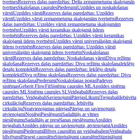
tvertnes
Rezerves daļas paredzētas: Delta zemapmetuma skalojamās
tvertnes
Skalošanas caurules
Piederumi
Uzpildes un noskalošanas
vārsti
Uzpildes vārsti
Rezerves daļas paredzētas: Uzpildes
vārsti
Uzpildes vārsti zemapmetuma skalojamām tvertnēm
Rezerves
daļas paredzētas: Uzpildes vārsti zemapmetuma skalojamām
tvertnēm
Uzpildes vārsti keramikas skalojamā ūdens
tvertnēm
Rezerves daļas paredzētas: Uzpildes vārsti keramikas
skalojamā ūdens tvertnēm
Uzpildes vārsti universālajām skalojamā
ūdens tvertnēm
Rezerves daļas paredzētas: Uzpildes vārsti
universālajām skalojamā ūdens tvertnēm
Noskalošanas
vārsti
Rezerves daļas paredzētas: Noskalošanas vārsti
Divu režīmu
skalošana
Rezerves daļas paredzētas: Divu režīmu skalošana
Iekšējo
detaļu komplekti
Rezerves daļas paredzētas: Iekšējo detaļu
komplekti
Divu režīmu skalošana
Rezerves daļas paredzētas: Divu
režīmu skalošana
Piederumi
Noskalošanas pogas
Padeves
sistēmas
Geberit FlowFit
Sistēmu caurules ML
Apsildes sistēmu
caurules ML
Sistēmu caurules SL
Veidgabali
Rezerves daļas
paredzētas: Veidgabali
Savienojumi
Pārejas
Līkumi
Trejgabali
Iebūvēta
cirkulācija
Rezerves daļas paredzētas: Iebūvēta
cirkulācija
Neatvienojamas pārejas
Pārejas un savienojumi,
atvienojami
Noslēgi
Pieslēgumi
Sadalītājs ar vītnes
pieslēgumu
Sadalītājs ar presēšanas pieslēgumu
Apsildes
trejgabals
Apsildes pārejas un savienojumi, atvienojami
Apsildes
pieslēgumi
Piederumi
Blīves caurulēm un veidgabaliem
Veidgabalu
blīvējumi
Pārsegi caurulēm
Stiprinājumi caurulēm
Stiprinājumi