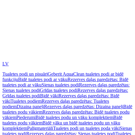
LV
Tualetes podi un pisuāri
Geberit AquaClean tualetes podi ar bidē
funkciju
Bidē tualetes podi ar vāku
Rezerves daļas paredzētas: Bidē
tualetes podi ar vāku
Sienas tualetes podi
Rezerves daļas paredzētas:
Sienas tualetes podi
Grīdas tualetes podi
Rezerves daļas paredzētas:
Grīdas tualetes podi
Bidē vāki
Rezerves daļas paredzētas: Bidē
vāki
Tualetes podiem
Rezerves daļas paredzētas: Tualetes
podiem
Dizaina paneļi
Rezerves daļas paredzētas: Dizaina paneļi
Bidē
tualetes podu vākiem
Rezerves daļas paredzētas: Bidē tualetes podu
vākiem
Piederumi
Bidē tualetes podu un vāku komplektiem
Bidē
tualetes podu vākiem
Bidē vāku un bidē tualetes podu un vāku
komplektiem
Palīgmateriāli
Tualetes podi un tualetes poda vāki
Sienas
tualetes podi
Rezerves daļas paredzētas: Sienas tualetes podi
Tualetes