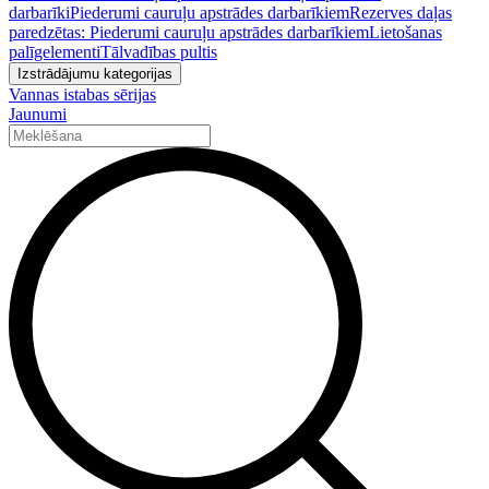
darbarīki
Piederumi cauruļu apstrādes darbarīkiem
Rezerves daļas
paredzētas: Piederumi cauruļu apstrādes darbarīkiem
Lietošanas
palīgelementi
Tālvadības pultis
Izstrādājumu kategorijas
Vannas istabas sērijas
Jaunumi