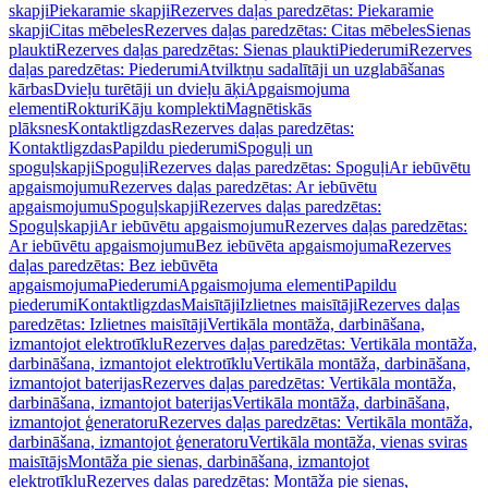
skapji
Piekaramie skapji
Rezerves daļas paredzētas: Piekaramie
skapji
Citas mēbeles
Rezerves daļas paredzētas: Citas mēbeles
Sienas
plaukti
Rezerves daļas paredzētas: Sienas plaukti
Piederumi
Rezerves
daļas paredzētas: Piederumi
Atvilktņu sadalītāji un uzglabāšanas
kārbas
Dvieļu turētāji un dvieļu āķi
Apgaismojuma
elementi
Rokturi
Kāju komplekti
Magnētiskās
plāksnes
Kontaktligzdas
Rezerves daļas paredzētas:
Kontaktligzdas
Papildu piederumi
Spoguļi un
spoguļskapji
Spoguļi
Rezerves daļas paredzētas: Spoguļi
Ar iebūvētu
apgaismojumu
Rezerves daļas paredzētas: Ar iebūvētu
apgaismojumu
Spoguļskapji
Rezerves daļas paredzētas:
Spoguļskapji
Ar iebūvētu apgaismojumu
Rezerves daļas paredzētas:
Ar iebūvētu apgaismojumu
Bez iebūvēta apgaismojuma
Rezerves
daļas paredzētas: Bez iebūvēta
apgaismojuma
Piederumi
Apgaismojuma elementi
Papildu
piederumi
Kontaktligzdas
Maisītāji
Izlietnes maisītāji
Rezerves daļas
paredzētas: Izlietnes maisītāji
Vertikāla montāža, darbināšana,
izmantojot elektrotīklu
Rezerves daļas paredzētas: Vertikāla montāža,
darbināšana, izmantojot elektrotīklu
Vertikāla montāža, darbināšana,
izmantojot baterijas
Rezerves daļas paredzētas: Vertikāla montāža,
darbināšana, izmantojot baterijas
Vertikāla montāža, darbināšana,
izmantojot ģeneratoru
Rezerves daļas paredzētas: Vertikāla montāža,
darbināšana, izmantojot ģeneratoru
Vertikāla montāža, vienas sviras
maisītājs
Montāža pie sienas, darbināšana, izmantojot
elektrotīklu
Rezerves daļas paredzētas: Montāža pie sienas,