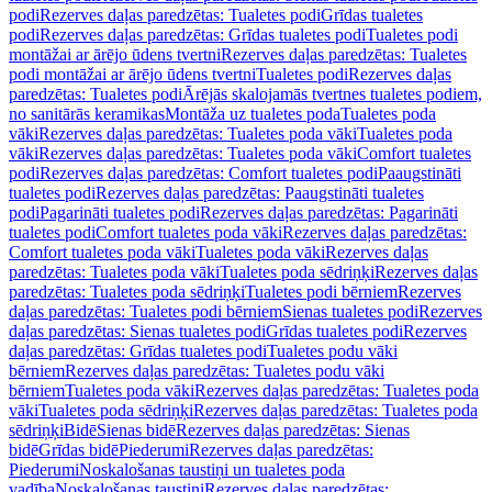
podi
Rezerves daļas paredzētas: Tualetes podi
Grīdas tualetes
podi
Rezerves daļas paredzētas: Grīdas tualetes podi
Tualetes podi
montāžai ar ārējo ūdens tvertni
Rezerves daļas paredzētas: Tualetes
podi montāžai ar ārējo ūdens tvertni
Tualetes podi
Rezerves daļas
paredzētas: Tualetes podi
Ārējās skalojamās tvertnes tualetes podiem,
no sanitārās keramikas
Montāža uz tualetes poda
Tualetes poda
vāki
Rezerves daļas paredzētas: Tualetes poda vāki
Tualetes poda
vāki
Rezerves daļas paredzētas: Tualetes poda vāki
Comfort tualetes
podi
Rezerves daļas paredzētas: Comfort tualetes podi
Paaugstināti
tualetes podi
Rezerves daļas paredzētas: Paaugstināti tualetes
podi
Pagarināti tualetes podi
Rezerves daļas paredzētas: Pagarināti
tualetes podi
Comfort tualetes poda vāki
Rezerves daļas paredzētas:
Comfort tualetes poda vāki
Tualetes poda vāki
Rezerves daļas
paredzētas: Tualetes poda vāki
Tualetes poda sēdriņķi
Rezerves daļas
paredzētas: Tualetes poda sēdriņķi
Tualetes podi bērniem
Rezerves
daļas paredzētas: Tualetes podi bērniem
Sienas tualetes podi
Rezerves
daļas paredzētas: Sienas tualetes podi
Grīdas tualetes podi
Rezerves
daļas paredzētas: Grīdas tualetes podi
Tualetes podu vāki
bērniem
Rezerves daļas paredzētas: Tualetes podu vāki
bērniem
Tualetes poda vāki
Rezerves daļas paredzētas: Tualetes poda
vāki
Tualetes poda sēdriņķi
Rezerves daļas paredzētas: Tualetes poda
sēdriņķi
Bidē
Sienas bidē
Rezerves daļas paredzētas: Sienas
bidē
Grīdas bidē
Piederumi
Rezerves daļas paredzētas:
Piederumi
Noskalošanas taustiņi un tualetes poda
vadība
Noskalošanas taustiņi
Rezerves daļas paredzētas: