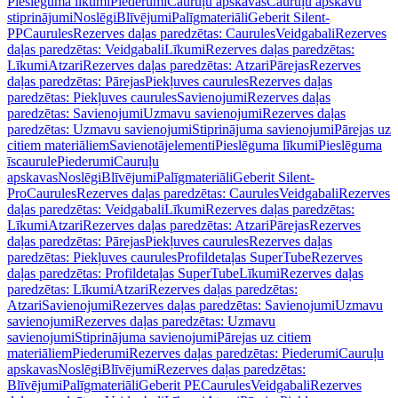
Pieslēguma līkumi
Piederumi
Cauruļu apskavas
Cauruļu apskavu
stiprinājumi
Noslēgi
Blīvējumi
Palīgmateriāli
Geberit Silent-
PP
Caurules
Rezerves daļas paredzētas: Caurules
Veidgabali
Rezerves
daļas paredzētas: Veidgabali
Līkumi
Rezerves daļas paredzētas:
Līkumi
Atzari
Rezerves daļas paredzētas: Atzari
Pārejas
Rezerves
daļas paredzētas: Pārejas
Piekļuves caurules
Rezerves daļas
paredzētas: Piekļuves caurules
Savienojumi
Rezerves daļas
paredzētas: Savienojumi
Uzmavu savienojumi
Rezerves daļas
paredzētas: Uzmavu savienojumi
Stiprinājuma savienojumi
Pārejas uz
citiem materiāliem
Savienotājelementi
Pieslēguma līkumi
Pieslēguma
īscaurule
Piederumi
Cauruļu
apskavas
Noslēgi
Blīvējumi
Palīgmateriāli
Geberit Silent-
Pro
Caurules
Rezerves daļas paredzētas: Caurules
Veidgabali
Rezerves
daļas paredzētas: Veidgabali
Līkumi
Rezerves daļas paredzētas:
Līkumi
Atzari
Rezerves daļas paredzētas: Atzari
Pārejas
Rezerves
daļas paredzētas: Pārejas
Piekļuves caurules
Rezerves daļas
paredzētas: Piekļuves caurules
Profildetaļas SuperTube
Rezerves
daļas paredzētas: Profildetaļas SuperTube
Līkumi
Rezerves daļas
paredzētas: Līkumi
Atzari
Rezerves daļas paredzētas:
Atzari
Savienojumi
Rezerves daļas paredzētas: Savienojumi
Uzmavu
savienojumi
Rezerves daļas paredzētas: Uzmavu
savienojumi
Stiprinājuma savienojumi
Pārejas uz citiem
materiāliem
Piederumi
Rezerves daļas paredzētas: Piederumi
Cauruļu
apskavas
Noslēgi
Blīvējumi
Rezerves daļas paredzētas:
Blīvējumi
Palīgmateriāli
Geberit PE
Caurules
Veidgabali
Rezerves