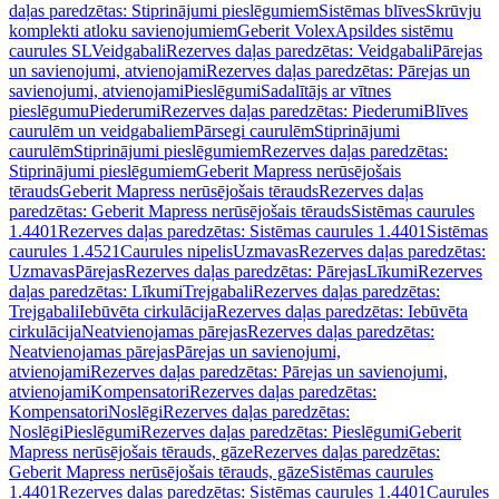
daļas paredzētas: Stiprinājumi pieslēgumiem
Sistēmas blīves
Skrūvju
komplekti atloku savienojumiem
Geberit Volex
Apsildes sistēmu
caurules SL
Veidgabali
Rezerves daļas paredzētas: Veidgabali
Pārejas
un savienojumi, atvienojami
Rezerves daļas paredzētas: Pārejas un
savienojumi, atvienojami
Pieslēgumi
Sadalītājs ar vītnes
pieslēgumu
Piederumi
Rezerves daļas paredzētas: Piederumi
Blīves
caurulēm un veidgabaliem
Pārsegi caurulēm
Stiprinājumi
caurulēm
Stiprinājumi pieslēgumiem
Rezerves daļas paredzētas:
Stiprinājumi pieslēgumiem
Geberit Mapress nerūsējošais
tērauds
Geberit Mapress nerūsējošais tērauds
Rezerves daļas
paredzētas: Geberit Mapress nerūsējošais tērauds
Sistēmas caurules
1.4401
Rezerves daļas paredzētas: Sistēmas caurules 1.4401
Sistēmas
caurules 1.4521
Caurules nipelis
Uzmavas
Rezerves daļas paredzētas:
Uzmavas
Pārejas
Rezerves daļas paredzētas: Pārejas
Līkumi
Rezerves
daļas paredzētas: Līkumi
Trejgabali
Rezerves daļas paredzētas:
Trejgabali
Iebūvēta cirkulācija
Rezerves daļas paredzētas: Iebūvēta
cirkulācija
Neatvienojamas pārejas
Rezerves daļas paredzētas:
Neatvienojamas pārejas
Pārejas un savienojumi,
atvienojami
Rezerves daļas paredzētas: Pārejas un savienojumi,
atvienojami
Kompensatori
Rezerves daļas paredzētas:
Kompensatori
Noslēgi
Rezerves daļas paredzētas:
Noslēgi
Pieslēgumi
Rezerves daļas paredzētas: Pieslēgumi
Geberit
Mapress nerūsējošais tērauds, gāze
Rezerves daļas paredzētas:
Geberit Mapress nerūsējošais tērauds, gāze
Sistēmas caurules
1.4401
Rezerves daļas paredzētas: Sistēmas caurules 1.4401
Caurules