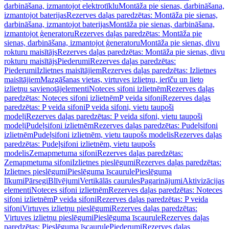
darbināšana, izmantojot elektrotīklu
Montāža pie sienas, darbināšana,
izmantojot baterijas
Rezerves daļas paredzētas: Montāža pie sienas,
darbināšana, izmantojot baterijas
Montāža pie sienas, darbināšana,
izmantojot ģeneratoru
Rezerves daļas paredzētas: Montāža pie
sienas, darbināšana, izmantojot ģeneratoru
Montāža pie sienas, divu
rokturu maisītājs
Rezerves daļas paredzētas: Montāža pie sienas, divu
rokturu maisītājs
Piederumi
Rezerves daļas paredzētas:
Piederumi
Izlietnes maisītājiem
Rezerves daļas paredzētas: Izlietnes
maisītājiem
Mazgāšanas vietas, virtuves izlietņu, ierīču un lieto
izlietņu savienotājelementi
Noteces sifoni izlietnēm
Rezerves daļas
paredzētas: Noteces sifoni izlietnēm
P veida sifoni
Rezerves daļas
paredzētas: P veida sifoni
P veida sifoni, vietu taupoši
modeļi
Rezerves daļas paredzētas: P veida sifoni, vietu taupoši
modeļi
Pudeļsifoni izlietnēm
Rezerves daļas paredzētas: Pudeļsifoni
izlietnēm
Pudeļsifoni izlietnēm, vietu taupošs modelis
Rezerves daļas
paredzētas: Pudeļsifoni izlietnēm, vietu taupošs
modelis
Zemapmetuma sifoni
Rezerves daļas paredzētas:
Zemapmetuma sifoni
Izlietnes pieslēgumi
Rezerves daļas paredzētas:
Izlietnes pieslēgumi
Pieslēguma īscaurule
Pieslēguma
līkumi
Pārsegi
Blīvējumi
Vertikālās caurules
Pagarinājumi
Aktivizācijas
elementi
Noteces sifoni izlietnēm
Rezerves daļas paredzētas: Noteces
sifoni izlietnēm
P veida sifoni
Rezerves daļas paredzētas: P veida
sifoni
Virtuves izlietņu pieslēgumi
Rezerves daļas paredzētas:
Virtuves izlietņu pieslēgumi
Pieslēguma īscaurule
Rezerves daļas
paredzētas: Pieslēguma īscaurule
Piederumi
Rezerves daļas