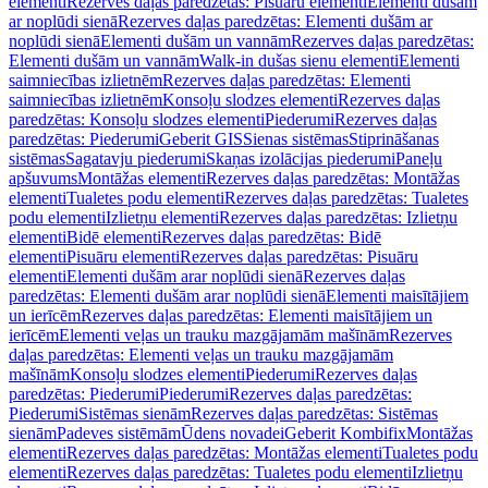
elementi
Rezerves daļas paredzētas: Pisuāru elementi
Elementi dušām
ar noplūdi sienā
Rezerves daļas paredzētas: Elementi dušām ar
noplūdi sienā
Elementi dušām un vannām
Rezerves daļas paredzētas:
Elementi dušām un vannām
Walk-in dušas sienu elementi
Elementi
saimniecības izlietnēm
Rezerves daļas paredzētas: Elementi
saimniecības izlietnēm
Konsoļu slodzes elementi
Rezerves daļas
paredzētas: Konsoļu slodzes elementi
Piederumi
Rezerves daļas
paredzētas: Piederumi
Geberit GIS
Sienas sistēmas
Stiprināšanas
sistēmas
Sagatavju piederumi
Skaņas izolācijas piederumi
Paneļu
apšuvums
Montāžas elementi
Rezerves daļas paredzētas: Montāžas
elementi
Tualetes podu elementi
Rezerves daļas paredzētas: Tualetes
podu elementi
Izlietņu elementi
Rezerves daļas paredzētas: Izlietņu
elementi
Bidē elementi
Rezerves daļas paredzētas: Bidē
elementi
Pisuāru elementi
Rezerves daļas paredzētas: Pisuāru
elementi
Elementi dušām arar noplūdi sienā
Rezerves daļas
paredzētas: Elementi dušām arar noplūdi sienā
Elementi maisītājiem
un ierīcēm
Rezerves daļas paredzētas: Elementi maisītājiem un
ierīcēm
Elementi veļas un trauku mazgājamām mašīnām
Rezerves
daļas paredzētas: Elementi veļas un trauku mazgājamām
mašīnām
Konsoļu slodzes elementi
Piederumi
Rezerves daļas
paredzētas: Piederumi
Piederumi
Rezerves daļas paredzētas:
Piederumi
Sistēmas sienām
Rezerves daļas paredzētas: Sistēmas
sienām
Padeves sistēmām
Ūdens novadei
Geberit Kombifix
Montāžas
elementi
Rezerves daļas paredzētas: Montāžas elementi
Tualetes podu
elementi
Rezerves daļas paredzētas: Tualetes podu elementi
Izlietņu