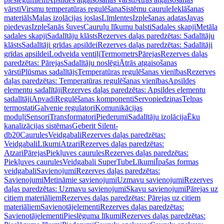
vārsti
Virsmu temperatūras regulēšana
Sistēmu caurule
Ieklāšanas
materiāls
Malas izolācijas joslas
Līmlentes
Izplešanas adatas
Javas
piedevas
Izplešanās šuves
Cauruļu līkumu balsti
Sadales skapji
Metāla
sadales skapji
Sadalītāju klāsts
Rezerves daļas paredzētas: Sadalītāju
klāsts
Sadalītāji grīdas apsildei
Rezerves daļas paredzētas: Sadalītāji
grīdas apsildei
Lodveida ventiļi
Termometrs
Pārejas
Rezerves daļas
paredzētas: Pārejas
Sadalītāju noslēgi
Ātrās atgaisošanas
vārsti
Plūsmas sadalītājs
Temperatūras regulēšanas vienības
Rezerves
daļas paredzētas: Temperatūras regulēšanas vienības
Apsildes
elementu sadalītāji
Rezerves daļas paredzētas: Apsildes elementu
sadalītāji
Apvadi
Regulēšanas komponenti
Servopiedziņas
Telpas
termostati
Galvenie regulatori
Komunikācijas
moduļi
Sensori
Transformatori
Piederumi
Sadalītāju izolācija
Ēku
kanalizācijas sistēmas
Geberit Silent-
db20
Caurules
Veidgabali
Rezerves daļas paredzētas:
Veidgabali
Līkumi
Atzari
Rezerves daļas paredzētas:
Atzari
Pārejas
Piekļuves caurules
Rezerves daļas paredzētas:
Piekļuves caurules
Veidgabali SuperTube
Līkumi
Īpašas formas
veidgabali
Savienojumi
Rezerves daļas paredzētas:
Savienojumi
Metināmie savienojumi
Uzmavu savienojumi
Rezerves
daļas paredzētas: Uzmavu savienojumi
Skavu savienojumi
Pārejas uz
citiem materiāliem
Rezerves daļas paredzētas: Pārejas uz citiem
materiāliem
Savienotājelementi
Rezerves daļas paredzētas:
Savienotājelementi
Pieslēguma līkumi
Rezerves daļas paredzētas: