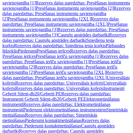
savienojamība [1]
Rezerves daļas paredzētas: Presēšanas instrumentu
savienojamība [1]
Presēšanas instrumentu savienojamība [2]
Rezerves
daļas paredzētas: Presēšanas instrumentu savienojamība
[2]
Presēšanas instrumentu savietojamība [2XL]
Rezerves daļas
paredzētas: Presēšanas instrumentu savietojamība [2XL]
Presēšanas
instrumentu savietojamība [3]
Rezerves daļas paredzētas: Presēšanas
instrumentu savietojamība [3]
Cauruļu apstrādes darbarīki
Rezerves
daļas paredzētas: Cauruļu apstrādes darbarīki
Spiediena testa
korķis
Rezerves daļas paredzētas: Spiediena testa korķis
Pārbaudes
līdzeklis
Piederumi
Presēšanas ierīces
Rezerves daļas paredzētas:
Presēšanas ierīces
Presēšanas ierīču savietojamība [1]
Rezerves daļas
paredzētas: Presēšanas ierīču savietojamība [1]
Presēšanas ierīču
savietojamība [2]
Rezerves daļas paredzētas: Presēšanas ierīču
savietojamība [2]
Presēšanas ierīču savietojamība [2XL]
Rezerves
daļas paredzētas: Presēšanas ierīču savietojamība [2XL]
Universālais
koferis
Rezerves daļas paredzētas: Universālais koferis
Universālais
koferis
Rezerves daļas paredzētas: Universālais koferis
Instrumenti
Geberit Silent-db20/Geberit PE
Rezerves daļas paredzētas:
Instrumenti Geberit Silent-db20/Geberit PE
Elektrometināšanas
instrumenti
Rezerves daļas paredzētas: Elektrometināšanas
instrumenti
Piederumi elektrometināšanas instrumentiem
Simetriskās
metināšanas
Rezerves daļas paredzētas: Simetriskās
metināšanas
Piederumi kontaktmetināšanas
Rezerves daļas
paredzētas: Piederumi kontaktmetināšanas
Cauruļu apstrādes
darbarīki
Rezerves daļas paredzētas: Cauruļu apstrādes