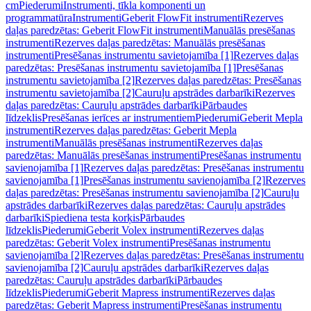
cm
Piederumi
Instrumenti, tīkla komponenti un
programmatūra
Instrumenti
Geberit FlowFit instrumenti
Rezerves
daļas paredzētas: Geberit FlowFit instrumenti
Manuālās presēšanas
instrumenti
Rezerves daļas paredzētas: Manuālās presēšanas
instrumenti
Presēšanas instrumentu savietojamība [1]
Rezerves daļas
paredzētas: Presēšanas instrumentu savietojamība [1]
Presēšanas
instrumentu savietojamība [2]
Rezerves daļas paredzētas: Presēšanas
instrumentu savietojamība [2]
Cauruļu apstrādes darbarīki
Rezerves
daļas paredzētas: Cauruļu apstrādes darbarīki
Pārbaudes
līdzeklis
Presēšanas ierīces ar instrumentiem
Piederumi
Geberit Mepla
instrumenti
Rezerves daļas paredzētas: Geberit Mepla
instrumenti
Manuālās presēšanas instrumenti
Rezerves daļas
paredzētas: Manuālās presēšanas instrumenti
Presēšanas instrumentu
savienojamība [1]
Rezerves daļas paredzētas: Presēšanas instrumentu
savienojamība [1]
Presēšanas instrumentu savienojamība [2]
Rezerves
daļas paredzētas: Presēšanas instrumentu savienojamība [2]
Cauruļu
apstrādes darbarīki
Rezerves daļas paredzētas: Cauruļu apstrādes
darbarīki
Spiediena testa korķis
Pārbaudes
līdzeklis
Piederumi
Geberit Volex instrumenti
Rezerves daļas
paredzētas: Geberit Volex instrumenti
Presēšanas instrumentu
savienojamība [2]
Rezerves daļas paredzētas: Presēšanas instrumentu
savienojamība [2]
Cauruļu apstrādes darbarīki
Rezerves daļas
paredzētas: Cauruļu apstrādes darbarīki
Pārbaudes
līdzeklis
Piederumi
Geberit Mapress instrumenti
Rezerves daļas
paredzētas: Geberit Mapress instrumenti
Presēšanas instrumentu