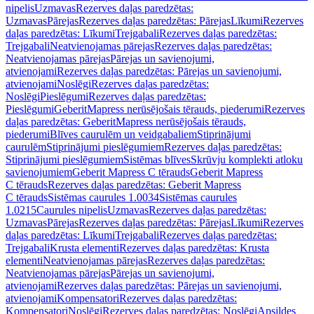
nipelis
Uzmavas
Rezerves daļas paredzētas:
Uzmavas
Pārejas
Rezerves daļas paredzētas: Pārejas
Līkumi
Rezerves
daļas paredzētas: Līkumi
Trejgabali
Rezerves daļas paredzētas:
Trejgabali
Neatvienojamas pārejas
Rezerves daļas paredzētas:
Neatvienojamas pārejas
Pārejas un savienojumi,
atvienojami
Rezerves daļas paredzētas: Pārejas un savienojumi,
atvienojami
Noslēgi
Rezerves daļas paredzētas:
Noslēgi
Pieslēgumi
Rezerves daļas paredzētas:
Pieslēgumi
GeberitMapress nerūsējošais tērauds, piederumi
Rezerves
daļas paredzētas: GeberitMapress nerūsējošais tērauds,
piederumi
Blīves caurulēm un veidgabaliem
Stiprinājumi
caurulēm
Stiprinājumi pieslēgumiem
Rezerves daļas paredzētas:
Stiprinājumi pieslēgumiem
Sistēmas blīves
Skrūvju komplekti atloku
savienojumiem
Geberit Mapress C tērauds
Geberit Mapress
C tērauds
Rezerves daļas paredzētas: Geberit Mapress
C tērauds
Sistēmas caurules 1.0034
Sistēmas caurules
1.0215
Caurules nipelis
Uzmavas
Rezerves daļas paredzētas:
Uzmavas
Pārejas
Rezerves daļas paredzētas: Pārejas
Līkumi
Rezerves
daļas paredzētas: Līkumi
Trejgabali
Rezerves daļas paredzētas:
Trejgabali
Krusta elementi
Rezerves daļas paredzētas: Krusta
elementi
Neatvienojamas pārejas
Rezerves daļas paredzētas:
Neatvienojamas pārejas
Pārejas un savienojumi,
atvienojami
Rezerves daļas paredzētas: Pārejas un savienojumi,
atvienojami
Kompensatori
Rezerves daļas paredzētas:
Kompensatori
Noslēgi
Rezerves daļas paredzētas: Noslēgi
Apsildes