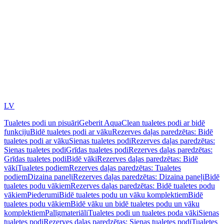
LV
Tualetes podi un pisuāri
Geberit AquaClean tualetes podi ar bidē
funkciju
Bidē tualetes podi ar vāku
Rezerves daļas paredzētas: Bidē
tualetes podi ar vāku
Sienas tualetes podi
Rezerves daļas paredzētas:
Sienas tualetes podi
Grīdas tualetes podi
Rezerves daļas paredzētas:
Grīdas tualetes podi
Bidē vāki
Rezerves daļas paredzētas: Bidē
vāki
Tualetes podiem
Rezerves daļas paredzētas: Tualetes
podiem
Dizaina paneļi
Rezerves daļas paredzētas: Dizaina paneļi
Bidē
tualetes podu vākiem
Rezerves daļas paredzētas: Bidē tualetes podu
vākiem
Piederumi
Bidē tualetes podu un vāku komplektiem
Bidē
tualetes podu vākiem
Bidē vāku un bidē tualetes podu un vāku
komplektiem
Palīgmateriāli
Tualetes podi un tualetes poda vāki
Sienas
tualetes podi
Rezerves daļas paredzētas: Sienas tualetes podi
Tualetes