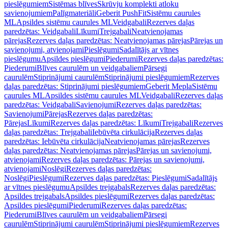
pieslēgumiem
Sistēmas blīves
Skrūvju komplekti atloku
savienojumiem
Palīgmateriāli
Geberit PushFit
Sistēmu caurules
ML
Apsildes sistēmu caurules ML
Veidgabali
Rezerves daļas
paredzētas: Veidgabali
Līkumi
Trejgabali
Neatvienojamas
pārejas
Rezerves daļas paredzētas: Neatvienojamas pārejas
Pārejas un
savienojumi, atvienojami
Pieslēgumi
Sadalītājs ar vītnes
pieslēgumu
Apsildes pieslēgumi
Piederumi
Rezerves daļas paredzētas:
Piederumi
Blīves caurulēm un veidgabaliem
Pārsegi
caurulēm
Stiprinājumi caurulēm
Stiprinājumi pieslēgumiem
Rezerves
daļas paredzētas: Stiprinājumi pieslēgumiem
Geberit Mepla
Sistēmu
caurules ML
Apsildes sistēmu caurules ML
Veidgabali
Rezerves daļas
paredzētas: Veidgabali
Savienojumi
Rezerves daļas paredzētas:
Savienojumi
Pārejas
Rezerves daļas paredzētas:
Pārejas
Līkumi
Rezerves daļas paredzētas: Līkumi
Trejgabali
Rezerves
daļas paredzētas: Trejgabali
Iebūvēta cirkulācija
Rezerves daļas
paredzētas: Iebūvēta cirkulācija
Neatvienojamas pārejas
Rezerves
daļas paredzētas: Neatvienojamas pārejas
Pārejas un savienojumi,
atvienojami
Rezerves daļas paredzētas: Pārejas un savienojumi,
atvienojami
Noslēgi
Rezerves daļas paredzētas:
Noslēgi
Pieslēgumi
Rezerves daļas paredzētas: Pieslēgumi
Sadalītājs
ar vītnes pieslēgumu
Apsildes trejgabals
Rezerves daļas paredzētas:
Apsildes trejgabals
Apsildes pieslēgumi
Rezerves daļas paredzētas:
Apsildes pieslēgumi
Piederumi
Rezerves daļas paredzētas:
Piederumi
Blīves caurulēm un veidgabaliem
Pārsegi
caurulēm
Stiprinājumi caurulēm
Stiprinājumi pieslēgumiem
Rezerves