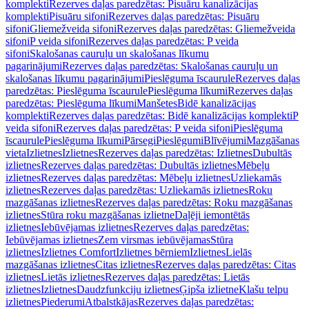
komplekti
Rezerves daļas paredzētas: Pisuāru kanalizācijas
komplekti
Pisuāru sifoni
Rezerves daļas paredzētas: Pisuāru
sifoni
Gliemežveida sifoni
Rezerves daļas paredzētas: Gliemežveida
sifoni
P veida sifoni
Rezerves daļas paredzētas: P veida
sifoni
Skalošanas cauruļu un skalošanas līkumu
pagarinājumi
Rezerves daļas paredzētas: Skalošanas cauruļu un
skalošanas līkumu pagarinājumi
Pieslēguma īscaurule
Rezerves daļas
paredzētas: Pieslēguma īscaurule
Pieslēguma līkumi
Rezerves daļas
paredzētas: Pieslēguma līkumi
Manšetes
Bidē kanalizācijas
komplekti
Rezerves daļas paredzētas: Bidē kanalizācijas komplekti
P
veida sifoni
Rezerves daļas paredzētas: P veida sifoni
Pieslēguma
īscaurule
Pieslēguma līkumi
Pārsegi
Pieslēgumi
Blīvējumi
Mazgāšanas
vieta
Izlietnes
Izlietnes
Rezerves daļas paredzētas: Izlietnes
Dubultās
izlietnes
Rezerves daļas paredzētas: Dubultās izlietnes
Mēbeļu
izlietnes
Rezerves daļas paredzētas: Mēbeļu izlietnes
Uzliekamās
izlietnes
Rezerves daļas paredzētas: Uzliekamās izlietnes
Roku
mazgāšanas izlietnes
Rezerves daļas paredzētas: Roku mazgāšanas
izlietnes
Stūra roku mazgāšanas izlietne
Daļēji iemontētās
izlietnes
Iebūvējamas izlietnes
Rezerves daļas paredzētas:
Iebūvējamas izlietnes
Zem virsmas iebūvējamas
Stūra
izlietnes
Izlietnes Comfort
Izlietnes bērniem
Izlietnes
Lielās
mazgāšanas izlietnes
Citas izlietnes
Rezerves daļas paredzētas: Citas
izlietnes
Lietās izlietnes
Rezerves daļas paredzētas: Lietās
izlietnes
Izlietnes
Daudzfunkciju izlietnes
Ģipša izlietne
Klašu telpu
izlietnes
Piederumi
Atbalstkājas
Rezerves daļas paredzētas: