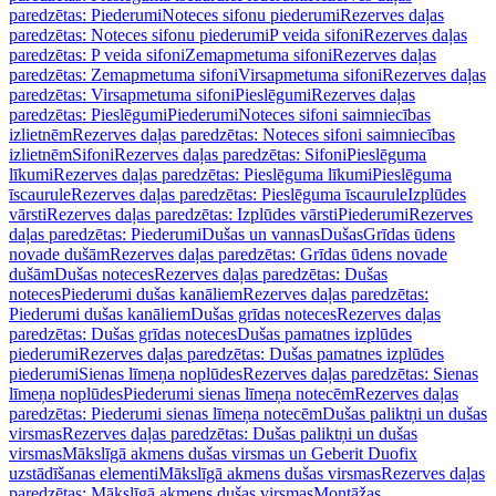
paredzētas: Piederumi
Noteces sifonu piederumi
Rezerves daļas
paredzētas: Noteces sifonu piederumi
P veida sifoni
Rezerves daļas
paredzētas: P veida sifoni
Zemapmetuma sifoni
Rezerves daļas
paredzētas: Zemapmetuma sifoni
Virsapmetuma sifoni
Rezerves daļas
paredzētas: Virsapmetuma sifoni
Pieslēgumi
Rezerves daļas
paredzētas: Pieslēgumi
Piederumi
Noteces sifoni saimniecības
izlietnēm
Rezerves daļas paredzētas: Noteces sifoni saimniecības
izlietnēm
Sifoni
Rezerves daļas paredzētas: Sifoni
Pieslēguma
līkumi
Rezerves daļas paredzētas: Pieslēguma līkumi
Pieslēguma
īscaurule
Rezerves daļas paredzētas: Pieslēguma īscaurule
Izplūdes
vārsti
Rezerves daļas paredzētas: Izplūdes vārsti
Piederumi
Rezerves
daļas paredzētas: Piederumi
Dušas un vannas
Dušas
Grīdas ūdens
novade dušām
Rezerves daļas paredzētas: Grīdas ūdens novade
dušām
Dušas noteces
Rezerves daļas paredzētas: Dušas
noteces
Piederumi dušas kanāliem
Rezerves daļas paredzētas:
Piederumi dušas kanāliem
Dušas grīdas noteces
Rezerves daļas
paredzētas: Dušas grīdas noteces
Dušas pamatnes izplūdes
piederumi
Rezerves daļas paredzētas: Dušas pamatnes izplūdes
piederumi
Sienas līmeņa noplūdes
Rezerves daļas paredzētas: Sienas
līmeņa noplūdes
Piederumi sienas līmeņa notecēm
Rezerves daļas
paredzētas: Piederumi sienas līmeņa notecēm
Dušas paliktņi un dušas
virsmas
Rezerves daļas paredzētas: Dušas paliktņi un dušas
virsmas
Mākslīgā akmens dušas virsmas un Geberit Duofix
uzstādīšanas elementi
Mākslīgā akmens dušas virsmas
Rezerves daļas
paredzētas: Mākslīgā akmens dušas virsmas
Montāžas