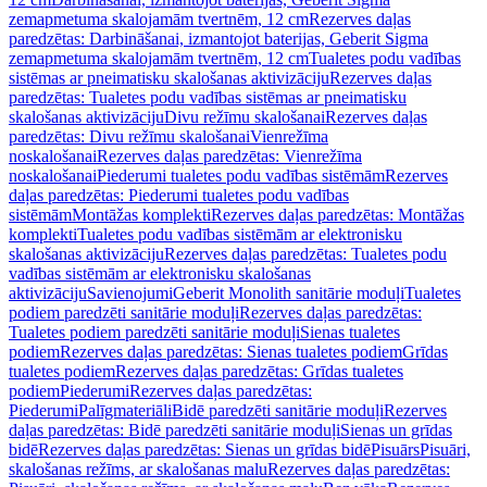
zemapmetuma skalojamām tvertnēm, 12 cm
Rezerves daļas
paredzētas: Darbināšanai, izmantojot baterijas, Geberit Sigma
zemapmetuma skalojamām tvertnēm, 12 cm
Tualetes podu vadības
sistēmas ar pneimatisku skalošanas aktivizāciju
Rezerves daļas
paredzētas: Tualetes podu vadības sistēmas ar pneimatisku
skalošanas aktivizāciju
Divu režīmu skalošanai
Rezerves daļas
paredzētas: Divu režīmu skalošanai
Vienrežīma
noskalošanai
Rezerves daļas paredzētas: Vienrežīma
noskalošanai
Piederumi tualetes podu vadības sistēmām
Rezerves
daļas paredzētas: Piederumi tualetes podu vadības
sistēmām
Montāžas komplekti
Rezerves daļas paredzētas: Montāžas
komplekti
Tualetes podu vadības sistēmām ar elektronisku
skalošanas aktivizāciju
Rezerves daļas paredzētas: Tualetes podu
vadības sistēmām ar elektronisku skalošanas
aktivizāciju
Savienojumi
Geberit Monolith sanitārie moduļi
Tualetes
podiem paredzēti sanitārie moduļi
Rezerves daļas paredzētas:
Tualetes podiem paredzēti sanitārie moduļi
Sienas tualetes
podiem
Rezerves daļas paredzētas: Sienas tualetes podiem
Grīdas
tualetes podiem
Rezerves daļas paredzētas: Grīdas tualetes
podiem
Piederumi
Rezerves daļas paredzētas:
Piederumi
Palīgmateriāli
Bidē paredzēti sanitārie moduļi
Rezerves
daļas paredzētas: Bidē paredzēti sanitārie moduļi
Sienas un grīdas
bidē
Rezerves daļas paredzētas: Sienas un grīdas bidē
Pisuārs
Pisuāri,
skalošanas režīms, ar skalošanas malu
Rezerves daļas paredzētas: