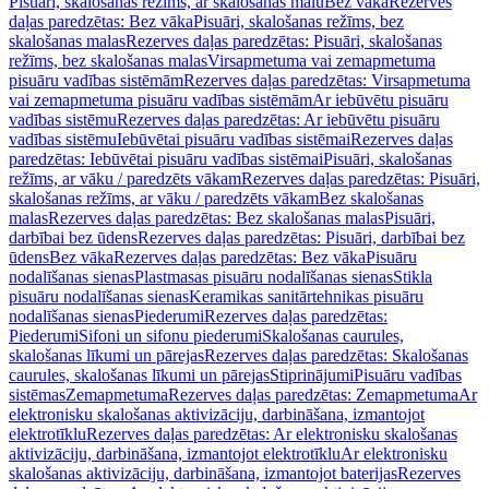
Pisuāri, skalošanas režīms, ar skalošanas malu
Bez vāka
Rezerves
daļas paredzētas: Bez vāka
Pisuāri, skalošanas režīms, bez
skalošanas malas
Rezerves daļas paredzētas: Pisuāri, skalošanas
režīms, bez skalošanas malas
Virsapmetuma vai zemapmetuma
pisuāru vadības sistēmām
Rezerves daļas paredzētas: Virsapmetuma
vai zemapmetuma pisuāru vadības sistēmām
Ar iebūvētu pisuāru
vadības sistēmu
Rezerves daļas paredzētas: Ar iebūvētu pisuāru
vadības sistēmu
Iebūvētai pisuāru vadības sistēmai
Rezerves daļas
paredzētas: Iebūvētai pisuāru vadības sistēmai
Pisuāri, skalošanas
režīms, ar vāku / paredzēts vākam
Rezerves daļas paredzētas: Pisuāri,
skalošanas režīms, ar vāku / paredzēts vākam
Bez skalošanas
malas
Rezerves daļas paredzētas: Bez skalošanas malas
Pisuāri,
darbībai bez ūdens
Rezerves daļas paredzētas: Pisuāri, darbībai bez
ūdens
Bez vāka
Rezerves daļas paredzētas: Bez vāka
Pisuāru
nodalīšanas sienas
Plastmasas pisuāru nodalīšanas sienas
Stikla
pisuāru nodalīšanas sienas
Keramikas sanitārtehnikas pisuāru
nodalīšanas sienas
Piederumi
Rezerves daļas paredzētas:
Piederumi
Sifoni un sifonu piederumi
Skalošanas caurules,
skalošanas līkumi un pārejas
Rezerves daļas paredzētas: Skalošanas
caurules, skalošanas līkumi un pārejas
Stiprinājumi
Pisuāru vadības
sistēmas
Zemapmetuma
Rezerves daļas paredzētas: Zemapmetuma
Ar
elektronisku skalošanas aktivizāciju, darbināšana, izmantojot
elektrotīklu
Rezerves daļas paredzētas: Ar elektronisku skalošanas
aktivizāciju, darbināšana, izmantojot elektrotīklu
Ar elektronisku
skalošanas aktivizāciju, darbināšana, izmantojot baterijas
Rezerves