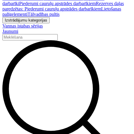
darbarīki
Piederumi cauruļu apstrādes darbarīkiem
Rezerves daļas
paredzētas: Piederumi cauruļu apstrādes darbarīkiem
Lietošanas
palīgelementi
Tālvadības pultis
Izstrādājumu kategorijas
Vannas istabas sērijas
Jaunumi