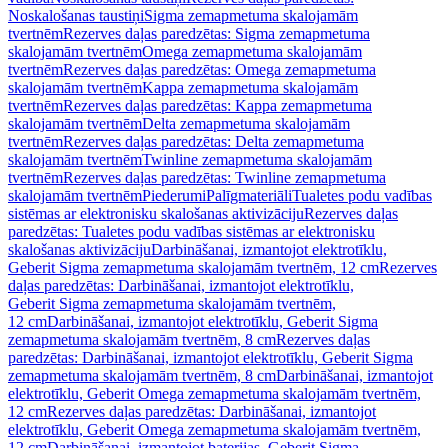
Noskalošanas taustiņi
Sigma zemapmetuma skalojamām
tvertnēm
Rezerves daļas paredzētas: Sigma zemapmetuma
skalojamām tvertnēm
Omega zemapmetuma skalojamām
tvertnēm
Rezerves daļas paredzētas: Omega zemapmetuma
skalojamām tvertnēm
Kappa zemapmetuma skalojamām
tvertnēm
Rezerves daļas paredzētas: Kappa zemapmetuma
skalojamām tvertnēm
Delta zemapmetuma skalojamām
tvertnēm
Rezerves daļas paredzētas: Delta zemapmetuma
skalojamām tvertnēm
Twinline zemapmetuma skalojamām
tvertnēm
Rezerves daļas paredzētas: Twinline zemapmetuma
skalojamām tvertnēm
Piederumi
Palīgmateriāli
Tualetes podu vadības
sistēmas ar elektronisku skalošanas aktivizāciju
Rezerves daļas
paredzētas: Tualetes podu vadības sistēmas ar elektronisku
skalošanas aktivizāciju
Darbināšanai, izmantojot elektrotīklu,
Geberit Sigma zemapmetuma skalojamām tvertnēm, 12 cm
Rezerves
daļas paredzētas: Darbināšanai, izmantojot elektrotīklu,
Geberit Sigma zemapmetuma skalojamām tvertnēm,
12 cm
Darbināšanai, izmantojot elektrotīklu, Geberit Sigma
zemapmetuma skalojamām tvertnēm, 8 cm
Rezerves daļas
paredzētas: Darbināšanai, izmantojot elektrotīklu, Geberit Sigma
zemapmetuma skalojamām tvertnēm, 8 cm
Darbināšanai, izmantojot
elektrotīklu, Geberit Omega zemapmetuma skalojamām tvertnēm,
12 cm
Rezerves daļas paredzētas: Darbināšanai, izmantojot
elektrotīklu, Geberit Omega zemapmetuma skalojamām tvertnēm,
12 cm
Darbināšanai, izmantojot baterijas, Geberit Sigma