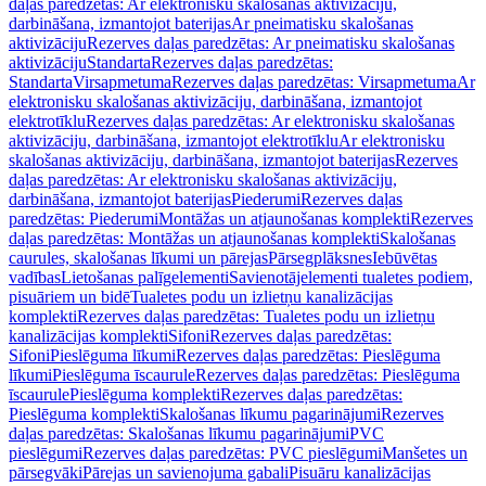
daļas paredzētas: Ar elektronisku skalošanas aktivizāciju,
darbināšana, izmantojot baterijas
Ar pneimatisku skalošanas
aktivizāciju
Rezerves daļas paredzētas: Ar pneimatisku skalošanas
aktivizāciju
Standarta
Rezerves daļas paredzētas:
Standarta
Virsapmetuma
Rezerves daļas paredzētas: Virsapmetuma
Ar
elektronisku skalošanas aktivizāciju, darbināšana, izmantojot
elektrotīklu
Rezerves daļas paredzētas: Ar elektronisku skalošanas
aktivizāciju, darbināšana, izmantojot elektrotīklu
Ar elektronisku
skalošanas aktivizāciju, darbināšana, izmantojot baterijas
Rezerves
daļas paredzētas: Ar elektronisku skalošanas aktivizāciju,
darbināšana, izmantojot baterijas
Piederumi
Rezerves daļas
paredzētas: Piederumi
Montāžas un atjaunošanas komplekti
Rezerves
daļas paredzētas: Montāžas un atjaunošanas komplekti
Skalošanas
caurules, skalošanas līkumi un pārejas
Pārsegplāksnes
Iebūvētas
vadības
Lietošanas palīgelementi
Savienotājelementi tualetes podiem,
pisuāriem un bidē
Tualetes podu un izlietņu kanalizācijas
komplekti
Rezerves daļas paredzētas: Tualetes podu un izlietņu
kanalizācijas komplekti
Sifoni
Rezerves daļas paredzētas:
Sifoni
Pieslēguma līkumi
Rezerves daļas paredzētas: Pieslēguma
līkumi
Pieslēguma īscaurule
Rezerves daļas paredzētas: Pieslēguma
īscaurule
Pieslēguma komplekti
Rezerves daļas paredzētas:
Pieslēguma komplekti
Skalošanas līkumu pagarinājumi
Rezerves
daļas paredzētas: Skalošanas līkumu pagarinājumi
PVC
pieslēgumi
Rezerves daļas paredzētas: PVC pieslēgumi
Manšetes un
pārsegvāki
Pārejas un savienojuma gabali
Pisuāru kanalizācijas