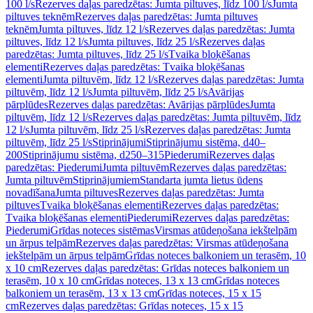
100 l/s
Rezerves daļas paredzētas: Jumta piltuves, līdz 100 l/s
Jumta
piltuves teknēm
Rezerves daļas paredzētas: Jumta piltuves
teknēm
Jumta piltuves, līdz 12 l/s
Rezerves daļas paredzētas: Jumta
piltuves, līdz 12 l/s
Jumta piltuves, līdz 25 l/s
Rezerves daļas
paredzētas: Jumta piltuves, līdz 25 l/s
Tvaika bloķēšanas
elementi
Rezerves daļas paredzētas: Tvaika bloķēšanas
elementi
Jumta piltuvēm, līdz 12 l/s
Rezerves daļas paredzētas: Jumta
piltuvēm, līdz 12 l/s
Jumta piltuvēm, līdz 25 l/s
Avārijas
pārplūdes
Rezerves daļas paredzētas: Avārijas pārplūdes
Jumta
piltuvēm, līdz 12 l/s
Rezerves daļas paredzētas: Jumta piltuvēm, līdz
12 l/s
Jumta piltuvēm, līdz 25 l/s
Rezerves daļas paredzētas: Jumta
piltuvēm, līdz 25 l/s
Stiprinājumi
Stiprinājumu sistēma, d40–
200
Stiprinājumu sistēma, d250–315
Piederumi
Rezerves daļas
paredzētas: Piederumi
Jumta piltuvēm
Rezerves daļas paredzētas:
Jumta piltuvēm
Stiprinājumiem
Standarta jumta lietus ūdens
novadīšana
Jumta piltuves
Rezerves daļas paredzētas: Jumta
piltuves
Tvaika bloķēšanas elementi
Rezerves daļas paredzētas:
Tvaika bloķēšanas elementi
Piederumi
Rezerves daļas paredzētas:
Piederumi
Grīdas noteces sistēmas
Virsmas atūdeņošana iekštelpām
un ārpus telpām
Rezerves daļas paredzētas: Virsmas atūdeņošana
iekštelpām un ārpus telpām
Grīdas noteces balkoniem un terasēm, 10
x 10 cm
Rezerves daļas paredzētas: Grīdas noteces balkoniem un
terasēm, 10 x 10 cm
Grīdas noteces, 13 x 13 cm
Grīdas noteces
balkoniem un terasēm, 13 x 13 cm
Grīdas noteces, 15 x 15
cm
Rezerves daļas paredzētas: Grīdas noteces, 15 x 15