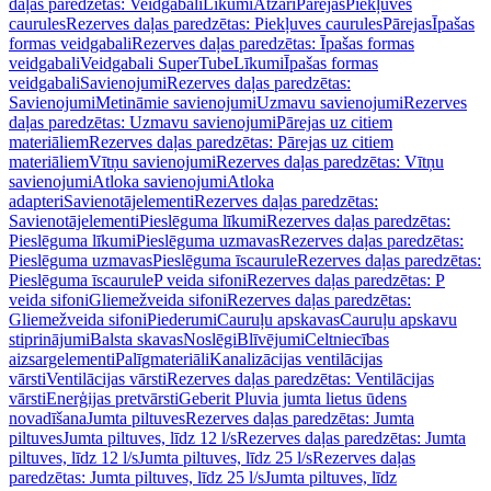
daļas paredzētas: Veidgabali
Līkumi
Atzari
Pārejas
Piekļuves
caurules
Rezerves daļas paredzētas: Piekļuves caurules
Pārejas
Īpašas
formas veidgabali
Rezerves daļas paredzētas: Īpašas formas
veidgabali
Veidgabali SuperTube
Līkumi
Īpašas formas
veidgabali
Savienojumi
Rezerves daļas paredzētas:
Savienojumi
Metināmie savienojumi
Uzmavu savienojumi
Rezerves
daļas paredzētas: Uzmavu savienojumi
Pārejas uz citiem
materiāliem
Rezerves daļas paredzētas: Pārejas uz citiem
materiāliem
Vītņu savienojumi
Rezerves daļas paredzētas: Vītņu
savienojumi
Atloka savienojumi
Atloka
adapteri
Savienotājelementi
Rezerves daļas paredzētas:
Savienotājelementi
Pieslēguma līkumi
Rezerves daļas paredzētas:
Pieslēguma līkumi
Pieslēguma uzmavas
Rezerves daļas paredzētas:
Pieslēguma uzmavas
Pieslēguma īscaurule
Rezerves daļas paredzētas:
Pieslēguma īscaurule
P veida sifoni
Rezerves daļas paredzētas: P
veida sifoni
Gliemežveida sifoni
Rezerves daļas paredzētas:
Gliemežveida sifoni
Piederumi
Cauruļu apskavas
Cauruļu apskavu
stiprinājumi
Balsta skavas
Noslēgi
Blīvējumi
Celtniecības
aizsargelementi
Palīgmateriāli
Kanalizācijas ventilācijas
vārsti
Ventilācijas vārsti
Rezerves daļas paredzētas: Ventilācijas
vārsti
Enerģijas pretvārsti
Geberit Pluvia jumta lietus ūdens
novadīšana
Jumta piltuves
Rezerves daļas paredzētas: Jumta
piltuves
Jumta piltuves, līdz 12 l/s
Rezerves daļas paredzētas: Jumta
piltuves, līdz 12 l/s
Jumta piltuves, līdz 25 l/s
Rezerves daļas
paredzētas: Jumta piltuves, līdz 25 l/s
Jumta piltuves, līdz