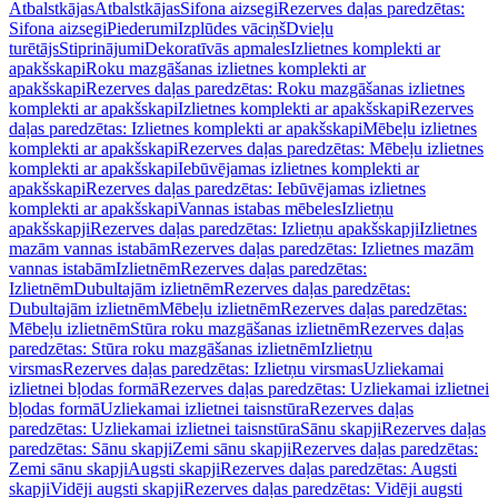
Atbalstkājas
Atbalstkājas
Sifona aizsegi
Rezerves daļas paredzētas:
Sifona aizsegi
Piederumi
Izplūdes vāciņš
Dvieļu
turētājs
Stiprinājumi
Dekoratīvās apmales
Izlietnes komplekti ar
apakšskapi
Roku mazgāšanas izlietnes komplekti ar
apakšskapi
Rezerves daļas paredzētas: Roku mazgāšanas izlietnes
komplekti ar apakšskapi
Izlietnes komplekti ar apakšskapi
Rezerves
daļas paredzētas: Izlietnes komplekti ar apakšskapi
Mēbeļu izlietnes
komplekti ar apakšskapi
Rezerves daļas paredzētas: Mēbeļu izlietnes
komplekti ar apakšskapi
Iebūvējamas izlietnes komplekti ar
apakšskapi
Rezerves daļas paredzētas: Iebūvējamas izlietnes
komplekti ar apakšskapi
Vannas istabas mēbeles
Izlietņu
apakšskapji
Rezerves daļas paredzētas: Izlietņu apakšskapji
Izlietnes
mazām vannas istabām
Rezerves daļas paredzētas: Izlietnes mazām
vannas istabām
Izlietnēm
Rezerves daļas paredzētas:
Izlietnēm
Dubultajām izlietnēm
Rezerves daļas paredzētas:
Dubultajām izlietnēm
Mēbeļu izlietnēm
Rezerves daļas paredzētas:
Mēbeļu izlietnēm
Stūra roku mazgāšanas izlietnēm
Rezerves daļas
paredzētas: Stūra roku mazgāšanas izlietnēm
Izlietņu
virsmas
Rezerves daļas paredzētas: Izlietņu virsmas
Uzliekamai
izlietnei bļodas formā
Rezerves daļas paredzētas: Uzliekamai izlietnei
bļodas formā
Uzliekamai izlietnei taisnstūra
Rezerves daļas
paredzētas: Uzliekamai izlietnei taisnstūra
Sānu skapji
Rezerves daļas
paredzētas: Sānu skapji
Zemi sānu skapji
Rezerves daļas paredzētas:
Zemi sānu skapji
Augsti skapji
Rezerves daļas paredzētas: Augsti
skapji
Vidēji augsti skapji
Rezerves daļas paredzētas: Vidēji augsti