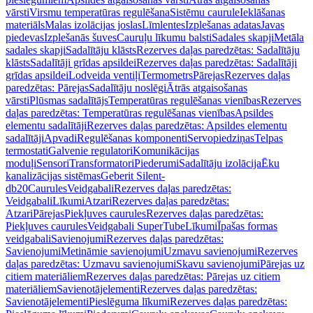
vārsti
Virsmu temperatūras regulēšana
Sistēmu caurule
Ieklāšanas
materiāls
Malas izolācijas joslas
Līmlentes
Izplešanas adatas
Javas
piedevas
Izplešanās šuves
Cauruļu līkumu balsti
Sadales skapji
Metāla
sadales skapji
Sadalītāju klāsts
Rezerves daļas paredzētas: Sadalītāju
klāsts
Sadalītāji grīdas apsildei
Rezerves daļas paredzētas: Sadalītāji
grīdas apsildei
Lodveida ventiļi
Termometrs
Pārejas
Rezerves daļas
paredzētas: Pārejas
Sadalītāju noslēgi
Ātrās atgaisošanas
vārsti
Plūsmas sadalītājs
Temperatūras regulēšanas vienības
Rezerves
daļas paredzētas: Temperatūras regulēšanas vienības
Apsildes
elementu sadalītāji
Rezerves daļas paredzētas: Apsildes elementu
sadalītāji
Apvadi
Regulēšanas komponenti
Servopiedziņas
Telpas
termostati
Galvenie regulatori
Komunikācijas
moduļi
Sensori
Transformatori
Piederumi
Sadalītāju izolācija
Ēku
kanalizācijas sistēmas
Geberit Silent-
db20
Caurules
Veidgabali
Rezerves daļas paredzētas:
Veidgabali
Līkumi
Atzari
Rezerves daļas paredzētas:
Atzari
Pārejas
Piekļuves caurules
Rezerves daļas paredzētas:
Piekļuves caurules
Veidgabali SuperTube
Līkumi
Īpašas formas
veidgabali
Savienojumi
Rezerves daļas paredzētas:
Savienojumi
Metināmie savienojumi
Uzmavu savienojumi
Rezerves
daļas paredzētas: Uzmavu savienojumi
Skavu savienojumi
Pārejas uz
citiem materiāliem
Rezerves daļas paredzētas: Pārejas uz citiem
materiāliem
Savienotājelementi
Rezerves daļas paredzētas:
Savienotājelementi
Pieslēguma līkumi
Rezerves daļas paredzētas: