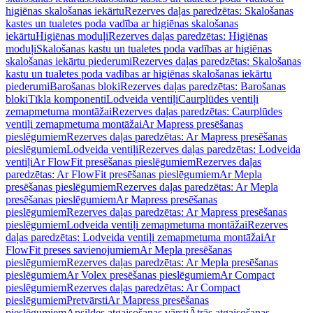
higiēnas skalošanas iekārtu
Rezerves daļas paredzētas: Skalošanas
kastes un tualetes poda vadība ar higiēnas skalošanas
iekārtu
Higiēnas moduļi
Rezerves daļas paredzētas: Higiēnas
moduļi
Skalošanas kastu un tualetes poda vadības ar higiēnas
skalošanas iekārtu piederumi
Rezerves daļas paredzētas: Skalošanas
kastu un tualetes poda vadības ar higiēnas skalošanas iekārtu
piederumi
Barošanas bloki
Rezerves daļas paredzētas: Barošanas
bloki
Tīkla komponenti
Lodveida ventiļi
Caurplūdes ventiļi
zemapmetuma montāžai
Rezerves daļas paredzētas: Caurplūdes
ventiļi zemapmetuma montāžai
Ar Mapress presēšanas
pieslēgumiem
Rezerves daļas paredzētas: Ar Mapress presēšanas
pieslēgumiem
Lodveida ventiļi
Rezerves daļas paredzētas: Lodveida
ventiļi
Ar FlowFit presēšanas pieslēgumiem
Rezerves daļas
paredzētas: Ar FlowFit presēšanas pieslēgumiem
Ar Mepla
presēšanas pieslēgumiem
Rezerves daļas paredzētas: Ar Mepla
presēšanas pieslēgumiem
Ar Mapress presēšanas
pieslēgumiem
Rezerves daļas paredzētas: Ar Mapress presēšanas
pieslēgumiem
Lodveida ventiļi zemapmetuma montāžai
Rezerves
daļas paredzētas: Lodveida ventiļi zemapmetuma montāžai
Ar
FlowFit preses savienojumiem
Ar Mepla presēšanas
pieslēgumiem
Rezerves daļas paredzētas: Ar Mepla presēšanas
pieslēgumiem
Ar Volex presēšanas pieslēgumiem
Ar Compact
pieslēgumiem
Rezerves daļas paredzētas: Ar Compact
pieslēgumiem
Pretvārsti
Ar Mapress presēšanas
pieslēgumiem
Apsildes atgaisošanas vārsti
Ātrās atgaisošanas