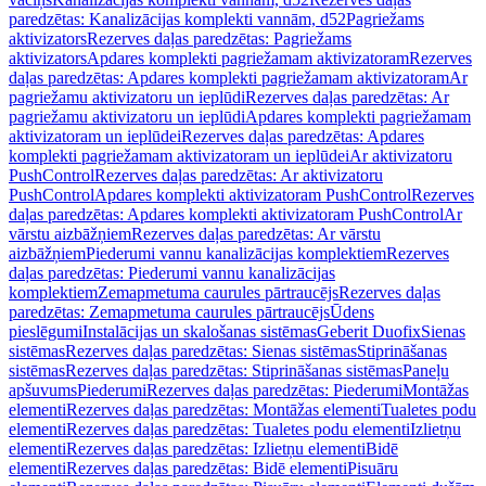
paredzētas: Kanalizācijas komplekti vannām, d52
Pagriežams
aktivizators
Rezerves daļas paredzētas: Pagriežams
aktivizators
Apdares komplekti pagriežamam aktivizatoram
Rezerves
daļas paredzētas: Apdares komplekti pagriežamam aktivizatoram
Ar
pagriežamu aktivizatoru un ieplūdi
Rezerves daļas paredzētas: Ar
pagriežamu aktivizatoru un ieplūdi
Apdares komplekti pagriežamam
aktivizatoram un ieplūdei
Rezerves daļas paredzētas: Apdares
komplekti pagriežamam aktivizatoram un ieplūdei
Ar aktivizatoru
PushControl
Rezerves daļas paredzētas: Ar aktivizatoru
PushControl
Apdares komplekti aktivizatoram PushControl
Rezerves
daļas paredzētas: Apdares komplekti aktivizatoram PushControl
Ar
vārstu aizbāžņiem
Rezerves daļas paredzētas: Ar vārstu
aizbāžņiem
Piederumi vannu kanalizācijas komplektiem
Rezerves
daļas paredzētas: Piederumi vannu kanalizācijas
komplektiem
Zemapmetuma caurules pārtraucējs
Rezerves daļas
paredzētas: Zemapmetuma caurules pārtraucējs
Ūdens
pieslēgumi
Instalācijas un skalošanas sistēmas
Geberit Duofix
Sienas
sistēmas
Rezerves daļas paredzētas: Sienas sistēmas
Stiprināšanas
sistēmas
Rezerves daļas paredzētas: Stiprināšanas sistēmas
Paneļu
apšuvums
Piederumi
Rezerves daļas paredzētas: Piederumi
Montāžas
elementi
Rezerves daļas paredzētas: Montāžas elementi
Tualetes podu
elementi
Rezerves daļas paredzētas: Tualetes podu elementi
Izlietņu
elementi
Rezerves daļas paredzētas: Izlietņu elementi
Bidē
elementi
Rezerves daļas paredzētas: Bidē elementi
Pisuāru