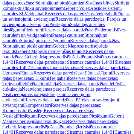
daļas paredzētas: Stiprinājumi pieslēgumiem
Sistēmas blīves
Skrūvju
komplekti atloku savienojumiem
Geberit Volex
Apsildes sistēmu
caurules SL
Veidgabali
Rezerves daļas paredzētas: Veidgabali
Pārejas
un savienojumi, atvienojami
Rezerves daļas paredzētas: Pārejas un
savienojumi, atvienojami
Pieslēgumi
Sadalītājs ar vītnes
pieslēgumu
Piederumi
Rezerves daļas paredzētas: Piederumi
Blīves
caurulēm un veidgabaliem
Pārsegi caurulēm
Stiprinājumi
caurulēm
Stiprinājumi pieslēgumiem
Rezerves daļas paredzētas:
Stiprinājumi pieslēgumiem
Geberit Mapress nerūsējošais
tērauds
Geberit Mapress nerūsējošais tērauds
Rezerves daļas
paredzētas: Geberit Mapress nerūsējošais tērauds
Sistēmas caurules
1.4401
Rezerves daļas paredzētas: Sistēmas caurules 1.4401
Sistēmas
caurules 1.4521
Caurules nipelis
Uzmavas
Rezerves daļas paredzētas:
Uzmavas
Pārejas
Rezerves daļas paredzētas: Pārejas
Līkumi
Rezerves
daļas paredzētas: Līkumi
Trejgabali
Rezerves daļas paredzētas:
Trejgabali
Iebūvēta cirkulācija
Rezerves daļas paredzētas: Iebūvēta
cirkulācija
Neatvienojamas pārejas
Rezerves daļas paredzētas:
Neatvienojamas pārejas
Pārejas un savienojumi,
atvienojami
Rezerves daļas paredzētas: Pārejas un savienojumi,
atvienojami
Kompensatori
Rezerves daļas paredzētas:
Kompensatori
Noslēgi
Rezerves daļas paredzētas:
Noslēgi
Pieslēgumi
Rezerves daļas paredzētas: Pieslēgumi
Geberit
Mapress nerūsējošais tērauds, gāze
Rezerves daļas paredzētas:
Geberit Mapress nerūsējošais tērauds, gāze
Sistēmas caurules
1.4401
Rezerves daļas paredzētas: Sistēmas caurules 1.4401
Caurules