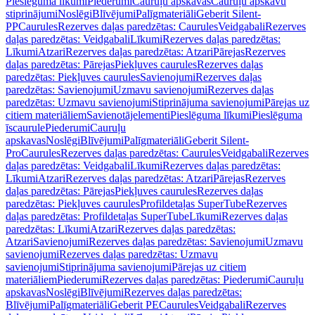
Pieslēguma līkumi
Piederumi
Cauruļu apskavas
Cauruļu apskavu
stiprinājumi
Noslēgi
Blīvējumi
Palīgmateriāli
Geberit Silent-
PP
Caurules
Rezerves daļas paredzētas: Caurules
Veidgabali
Rezerves
daļas paredzētas: Veidgabali
Līkumi
Rezerves daļas paredzētas:
Līkumi
Atzari
Rezerves daļas paredzētas: Atzari
Pārejas
Rezerves
daļas paredzētas: Pārejas
Piekļuves caurules
Rezerves daļas
paredzētas: Piekļuves caurules
Savienojumi
Rezerves daļas
paredzētas: Savienojumi
Uzmavu savienojumi
Rezerves daļas
paredzētas: Uzmavu savienojumi
Stiprinājuma savienojumi
Pārejas uz
citiem materiāliem
Savienotājelementi
Pieslēguma līkumi
Pieslēguma
īscaurule
Piederumi
Cauruļu
apskavas
Noslēgi
Blīvējumi
Palīgmateriāli
Geberit Silent-
Pro
Caurules
Rezerves daļas paredzētas: Caurules
Veidgabali
Rezerves
daļas paredzētas: Veidgabali
Līkumi
Rezerves daļas paredzētas:
Līkumi
Atzari
Rezerves daļas paredzētas: Atzari
Pārejas
Rezerves
daļas paredzētas: Pārejas
Piekļuves caurules
Rezerves daļas
paredzētas: Piekļuves caurules
Profildetaļas SuperTube
Rezerves
daļas paredzētas: Profildetaļas SuperTube
Līkumi
Rezerves daļas
paredzētas: Līkumi
Atzari
Rezerves daļas paredzētas:
Atzari
Savienojumi
Rezerves daļas paredzētas: Savienojumi
Uzmavu
savienojumi
Rezerves daļas paredzētas: Uzmavu
savienojumi
Stiprinājuma savienojumi
Pārejas uz citiem
materiāliem
Piederumi
Rezerves daļas paredzētas: Piederumi
Cauruļu
apskavas
Noslēgi
Blīvējumi
Rezerves daļas paredzētas:
Blīvējumi
Palīgmateriāli
Geberit PE
Caurules
Veidgabali
Rezerves