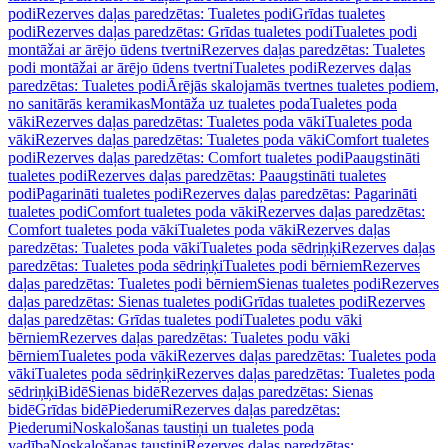
podi
Rezerves daļas paredzētas: Tualetes podi
Grīdas tualetes
podi
Rezerves daļas paredzētas: Grīdas tualetes podi
Tualetes podi
montāžai ar ārējo ūdens tvertni
Rezerves daļas paredzētas: Tualetes
podi montāžai ar ārējo ūdens tvertni
Tualetes podi
Rezerves daļas
paredzētas: Tualetes podi
Ārējās skalojamās tvertnes tualetes podiem,
no sanitārās keramikas
Montāža uz tualetes poda
Tualetes poda
vāki
Rezerves daļas paredzētas: Tualetes poda vāki
Tualetes poda
vāki
Rezerves daļas paredzētas: Tualetes poda vāki
Comfort tualetes
podi
Rezerves daļas paredzētas: Comfort tualetes podi
Paaugstināti
tualetes podi
Rezerves daļas paredzētas: Paaugstināti tualetes
podi
Pagarināti tualetes podi
Rezerves daļas paredzētas: Pagarināti
tualetes podi
Comfort tualetes poda vāki
Rezerves daļas paredzētas:
Comfort tualetes poda vāki
Tualetes poda vāki
Rezerves daļas
paredzētas: Tualetes poda vāki
Tualetes poda sēdriņķi
Rezerves daļas
paredzētas: Tualetes poda sēdriņķi
Tualetes podi bērniem
Rezerves
daļas paredzētas: Tualetes podi bērniem
Sienas tualetes podi
Rezerves
daļas paredzētas: Sienas tualetes podi
Grīdas tualetes podi
Rezerves
daļas paredzētas: Grīdas tualetes podi
Tualetes podu vāki
bērniem
Rezerves daļas paredzētas: Tualetes podu vāki
bērniem
Tualetes poda vāki
Rezerves daļas paredzētas: Tualetes poda
vāki
Tualetes poda sēdriņķi
Rezerves daļas paredzētas: Tualetes poda
sēdriņķi
Bidē
Sienas bidē
Rezerves daļas paredzētas: Sienas
bidē
Grīdas bidē
Piederumi
Rezerves daļas paredzētas:
Piederumi
Noskalošanas taustiņi un tualetes poda
vadība
Noskalošanas taustiņi
Rezerves daļas paredzētas: