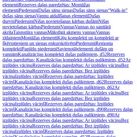
elementi
Rezerves daļas paredzētas: Montāžas
elementi
Piederumi
Dušas sānu sienas
Dušas sānu sienas
“Walk-in”
dušas sānu sienas
Vannu atdalīšanas elementi
Dušas
durvis
Piederumi
Nišas novietošanas kārbas dušām
Nišas
novietošanas kārbas
Piederumi
Vannas
Vannas no sanitārā
akrila
Taisnstūra vannas
Mākslīgā akmens vannas
Vannas
zīdaiņiem
Montāžas elementi
Kāju komplekti un komplekti ar
šķērsstieņiem un sienas enkurskrūvēm
Piederumi
Remonta
komplekti
Papildu piederumi
Savienotājelementi dušām un
vannām
Kanalizācijas komplekti dušas paliktņiem, d52
Rezerves
daļas paredzētas: Kanalizācijas komplekti dušas paliktņiem, d52
Ar
izplūdes vāciņu
Rezerves daļas paredzētas: Ar izplūdes vāciņu
Bez
izplūdes vāciņa
Rezerves daļas paredzētas: Bez izplūdes
vāciņa
Izplūdes vāciņš
Rezerves daļas paredzētas: Izplūdes
vāciņš
Kanalizācijas komplekti dušas paliktņiem, d62
Rezerves daļas
paredzētas: Kanalizācijas komplekti dušas paliktņiem, d62
Ar
izplūdes vāciņu
Rezerves daļas paredzētas: Ar izplūdes vāciņu
Bez
izplūdes vāciņa
Rezerves daļas paredzētas: Bez izplūdes
vāciņa
Izplūdes vāciņš
Rezerves daļas paredzētas: Izplūdes
vāciņš
Kanalizācijas komplekti dušas paliktņiem, d90
Rezerves daļas
paredzētas: Kanalizācijas komplekti dušas paliktņiem, d90
Ar
izplūdes vāciņu
Rezerves daļas paredzētas: Ar izplūdes vāciņu
Bez
izplūdes vāciņa
Rezerves daļas paredzētas: Bez izplūdes
vāciņa
Izplūdes vāciņš
Rezerves daļas paredzētas: Izplūdes
vāciņš
Kanalizācijas komplekti vannām, d52
Rezerves daļas