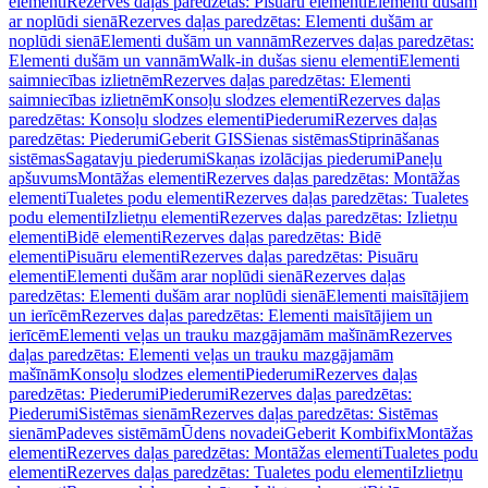
elementi
Rezerves daļas paredzētas: Pisuāru elementi
Elementi dušām
ar noplūdi sienā
Rezerves daļas paredzētas: Elementi dušām ar
noplūdi sienā
Elementi dušām un vannām
Rezerves daļas paredzētas:
Elementi dušām un vannām
Walk-in dušas sienu elementi
Elementi
saimniecības izlietnēm
Rezerves daļas paredzētas: Elementi
saimniecības izlietnēm
Konsoļu slodzes elementi
Rezerves daļas
paredzētas: Konsoļu slodzes elementi
Piederumi
Rezerves daļas
paredzētas: Piederumi
Geberit GIS
Sienas sistēmas
Stiprināšanas
sistēmas
Sagatavju piederumi
Skaņas izolācijas piederumi
Paneļu
apšuvums
Montāžas elementi
Rezerves daļas paredzētas: Montāžas
elementi
Tualetes podu elementi
Rezerves daļas paredzētas: Tualetes
podu elementi
Izlietņu elementi
Rezerves daļas paredzētas: Izlietņu
elementi
Bidē elementi
Rezerves daļas paredzētas: Bidē
elementi
Pisuāru elementi
Rezerves daļas paredzētas: Pisuāru
elementi
Elementi dušām arar noplūdi sienā
Rezerves daļas
paredzētas: Elementi dušām arar noplūdi sienā
Elementi maisītājiem
un ierīcēm
Rezerves daļas paredzētas: Elementi maisītājiem un
ierīcēm
Elementi veļas un trauku mazgājamām mašīnām
Rezerves
daļas paredzētas: Elementi veļas un trauku mazgājamām
mašīnām
Konsoļu slodzes elementi
Piederumi
Rezerves daļas
paredzētas: Piederumi
Piederumi
Rezerves daļas paredzētas:
Piederumi
Sistēmas sienām
Rezerves daļas paredzētas: Sistēmas
sienām
Padeves sistēmām
Ūdens novadei
Geberit Kombifix
Montāžas
elementi
Rezerves daļas paredzētas: Montāžas elementi
Tualetes podu
elementi
Rezerves daļas paredzētas: Tualetes podu elementi
Izlietņu