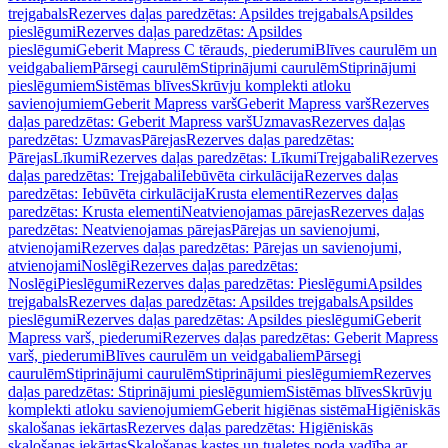
trejgabals
Rezerves daļas paredzētas: Apsildes trejgabals
Apsildes
pieslēgumi
Rezerves daļas paredzētas: Apsildes
pieslēgumi
Geberit Mapress C tērauds, piederumi
Blīves caurulēm un
veidgabaliem
Pārsegi caurulēm
Stiprinājumi caurulēm
Stiprinājumi
pieslēgumiem
Sistēmas blīves
Skrūvju komplekti atloku
savienojumiem
Geberit Mapress varš
Geberit Mapress varš
Rezerves
daļas paredzētas: Geberit Mapress varš
Uzmavas
Rezerves daļas
paredzētas: Uzmavas
Pārejas
Rezerves daļas paredzētas:
Pārejas
Līkumi
Rezerves daļas paredzētas: Līkumi
Trejgabali
Rezerves
daļas paredzētas: Trejgabali
Iebūvēta cirkulācija
Rezerves daļas
paredzētas: Iebūvēta cirkulācija
Krusta elementi
Rezerves daļas
paredzētas: Krusta elementi
Neatvienojamas pārejas
Rezerves daļas
paredzētas: Neatvienojamas pārejas
Pārejas un savienojumi,
atvienojami
Rezerves daļas paredzētas: Pārejas un savienojumi,
atvienojami
Noslēgi
Rezerves daļas paredzētas:
Noslēgi
Pieslēgumi
Rezerves daļas paredzētas: Pieslēgumi
Apsildes
trejgabals
Rezerves daļas paredzētas: Apsildes trejgabals
Apsildes
pieslēgumi
Rezerves daļas paredzētas: Apsildes pieslēgumi
Geberit
Mapress varš, piederumi
Rezerves daļas paredzētas: Geberit Mapress
varš, piederumi
Blīves caurulēm un veidgabaliem
Pārsegi
caurulēm
Stiprinājumi caurulēm
Stiprinājumi pieslēgumiem
Rezerves
daļas paredzētas: Stiprinājumi pieslēgumiem
Sistēmas blīves
Skrūvju
komplekti atloku savienojumiem
Geberit higiēnas sistēma
Higiēniskās
skalošanas iekārtas
Rezerves daļas paredzētas: Higiēniskās
skalošanas iekārtas
Skalošanas kastes un tualetes poda vadība ar