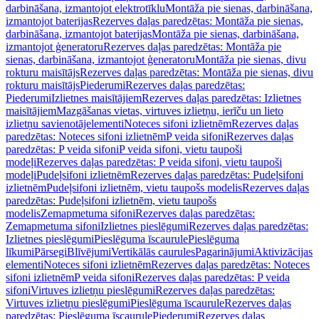
darbināšana, izmantojot elektrotīklu
Montāža pie sienas, darbināšana,
izmantojot baterijas
Rezerves daļas paredzētas: Montāža pie sienas,
darbināšana, izmantojot baterijas
Montāža pie sienas, darbināšana,
izmantojot ģeneratoru
Rezerves daļas paredzētas: Montāža pie
sienas, darbināšana, izmantojot ģeneratoru
Montāža pie sienas, divu
rokturu maisītājs
Rezerves daļas paredzētas: Montāža pie sienas, divu
rokturu maisītājs
Piederumi
Rezerves daļas paredzētas:
Piederumi
Izlietnes maisītājiem
Rezerves daļas paredzētas: Izlietnes
maisītājiem
Mazgāšanas vietas, virtuves izlietņu, ierīču un lieto
izlietņu savienotājelementi
Noteces sifoni izlietnēm
Rezerves daļas
paredzētas: Noteces sifoni izlietnēm
P veida sifoni
Rezerves daļas
paredzētas: P veida sifoni
P veida sifoni, vietu taupoši
modeļi
Rezerves daļas paredzētas: P veida sifoni, vietu taupoši
modeļi
Pudeļsifoni izlietnēm
Rezerves daļas paredzētas: Pudeļsifoni
izlietnēm
Pudeļsifoni izlietnēm, vietu taupošs modelis
Rezerves daļas
paredzētas: Pudeļsifoni izlietnēm, vietu taupošs
modelis
Zemapmetuma sifoni
Rezerves daļas paredzētas:
Zemapmetuma sifoni
Izlietnes pieslēgumi
Rezerves daļas paredzētas:
Izlietnes pieslēgumi
Pieslēguma īscaurule
Pieslēguma
līkumi
Pārsegi
Blīvējumi
Vertikālās caurules
Pagarinājumi
Aktivizācijas
elementi
Noteces sifoni izlietnēm
Rezerves daļas paredzētas: Noteces
sifoni izlietnēm
P veida sifoni
Rezerves daļas paredzētas: P veida
sifoni
Virtuves izlietņu pieslēgumi
Rezerves daļas paredzētas:
Virtuves izlietņu pieslēgumi
Pieslēguma īscaurule
Rezerves daļas
paredzētas: Pieslēguma īscaurule
Piederumi
Rezerves daļas