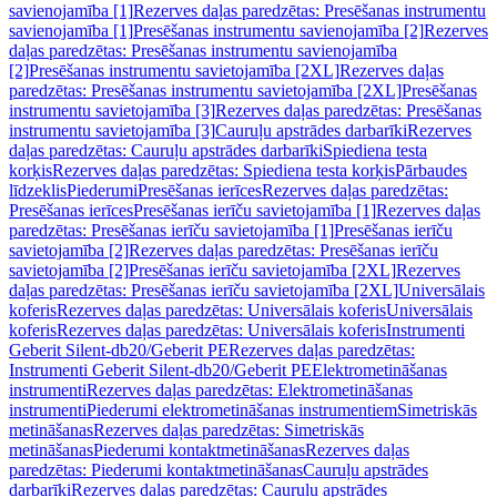
savienojamība [1]
Rezerves daļas paredzētas: Presēšanas instrumentu
savienojamība [1]
Presēšanas instrumentu savienojamība [2]
Rezerves
daļas paredzētas: Presēšanas instrumentu savienojamība
[2]
Presēšanas instrumentu savietojamība [2XL]
Rezerves daļas
paredzētas: Presēšanas instrumentu savietojamība [2XL]
Presēšanas
instrumentu savietojamība [3]
Rezerves daļas paredzētas: Presēšanas
instrumentu savietojamība [3]
Cauruļu apstrādes darbarīki
Rezerves
daļas paredzētas: Cauruļu apstrādes darbarīki
Spiediena testa
korķis
Rezerves daļas paredzētas: Spiediena testa korķis
Pārbaudes
līdzeklis
Piederumi
Presēšanas ierīces
Rezerves daļas paredzētas:
Presēšanas ierīces
Presēšanas ierīču savietojamība [1]
Rezerves daļas
paredzētas: Presēšanas ierīču savietojamība [1]
Presēšanas ierīču
savietojamība [2]
Rezerves daļas paredzētas: Presēšanas ierīču
savietojamība [2]
Presēšanas ierīču savietojamība [2XL]
Rezerves
daļas paredzētas: Presēšanas ierīču savietojamība [2XL]
Universālais
koferis
Rezerves daļas paredzētas: Universālais koferis
Universālais
koferis
Rezerves daļas paredzētas: Universālais koferis
Instrumenti
Geberit Silent-db20/Geberit PE
Rezerves daļas paredzētas:
Instrumenti Geberit Silent-db20/Geberit PE
Elektrometināšanas
instrumenti
Rezerves daļas paredzētas: Elektrometināšanas
instrumenti
Piederumi elektrometināšanas instrumentiem
Simetriskās
metināšanas
Rezerves daļas paredzētas: Simetriskās
metināšanas
Piederumi kontaktmetināšanas
Rezerves daļas
paredzētas: Piederumi kontaktmetināšanas
Cauruļu apstrādes
darbarīki
Rezerves daļas paredzētas: Cauruļu apstrādes