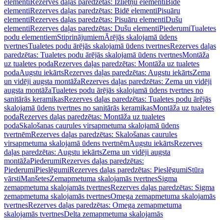
elementi
Rezerves daļas paredzētas: Izlietņu elementi
Bidē
elementi
Rezerves daļas paredzētas: Bidē elementi
Pisuāru
elementi
Rezerves daļas paredzētas: Pisuāru elementi
Dušu
elementi
Rezerves daļas paredzētas: Dušu elementi
Piederumi
Tualetes
podu elementiem
Stiprinājumiem
Ārējās skalojamā ūdens
tvertnes
Tualetes podu ārējās skalojamā ūdens tvertnes
Rezerves daļas
paredzētas: Tualetes podu ārējās skalojamā ūdens tvertnes
Montāža
uz tualetes poda
Rezerves daļas paredzētas: Montāža uz tualetes
poda
Augstu iekārts
Rezerves daļas paredzētas: Augstu iekārts
Zema
un vidēji augsta montāža
Rezerves daļas paredzētas: Zema un vidēji
augsta montāža
Tualetes podu ārējās skalojamā ūdens tvertnes no
sanitārās keramikas
Rezerves daļas paredzētas: Tualetes podu ārējās
skalojamā ūdens tvertnes no sanitārās keramikas
Montāža uz tualetes
poda
Rezerves daļas paredzētas: Montāža uz tualetes
poda
Skalošanas caurules virsapmetuma skalojamā ūdens
tvertnēm
Rezerves daļas paredzētas: Skalošanas caurules
virsapmetuma skalojamā ūdens tvertnēm
Augstu iekārts
Rezerves
daļas paredzētas: Augstu iekārts
Zema un vidēji augsta
montāža
Piederumi
Rezerves daļas paredzētas:
Piederumi
Pieslēgumi
Rezerves daļas paredzētas: Pieslēgumi
Stūra
vārsti
Manšetes
Zemapmetuma skalojamās tvertnes
Sigma
zemapmetuma skalojamās tvertnes
Rezerves daļas paredzētas: Sigma
zemapmetuma skalojamās tvertnes
Omega zemapmetuma skalojamās
tvertnes
Rezerves daļas paredzētas: Omega zemapmetuma
skalojamās tvertnes
Delta zemapmetuma skalojamās