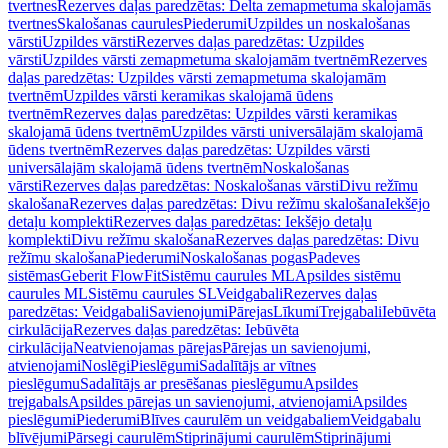
tvertnes
Rezerves daļas paredzētas: Delta zemapmetuma skalojamās
tvertnes
Skalošanas caurules
Piederumi
Uzpildes un noskalošanas
vārsti
Uzpildes vārsti
Rezerves daļas paredzētas: Uzpildes
vārsti
Uzpildes vārsti zemapmetuma skalojamām tvertnēm
Rezerves
daļas paredzētas: Uzpildes vārsti zemapmetuma skalojamām
tvertnēm
Uzpildes vārsti keramikas skalojamā ūdens
tvertnēm
Rezerves daļas paredzētas: Uzpildes vārsti keramikas
skalojamā ūdens tvertnēm
Uzpildes vārsti universālajām skalojamā
ūdens tvertnēm
Rezerves daļas paredzētas: Uzpildes vārsti
universālajām skalojamā ūdens tvertnēm
Noskalošanas
vārsti
Rezerves daļas paredzētas: Noskalošanas vārsti
Divu režīmu
skalošana
Rezerves daļas paredzētas: Divu režīmu skalošana
Iekšējo
detaļu komplekti
Rezerves daļas paredzētas: Iekšējo detaļu
komplekti
Divu režīmu skalošana
Rezerves daļas paredzētas: Divu
režīmu skalošana
Piederumi
Noskalošanas pogas
Padeves
sistēmas
Geberit FlowFit
Sistēmu caurules ML
Apsildes sistēmu
caurules ML
Sistēmu caurules SL
Veidgabali
Rezerves daļas
paredzētas: Veidgabali
Savienojumi
Pārejas
Līkumi
Trejgabali
Iebūvēta
cirkulācija
Rezerves daļas paredzētas: Iebūvēta
cirkulācija
Neatvienojamas pārejas
Pārejas un savienojumi,
atvienojami
Noslēgi
Pieslēgumi
Sadalītājs ar vītnes
pieslēgumu
Sadalītājs ar presēšanas pieslēgumu
Apsildes
trejgabals
Apsildes pārejas un savienojumi, atvienojami
Apsildes
pieslēgumi
Piederumi
Blīves caurulēm un veidgabaliem
Veidgabalu
blīvējumi
Pārsegi caurulēm
Stiprinājumi caurulēm
Stiprinājumi