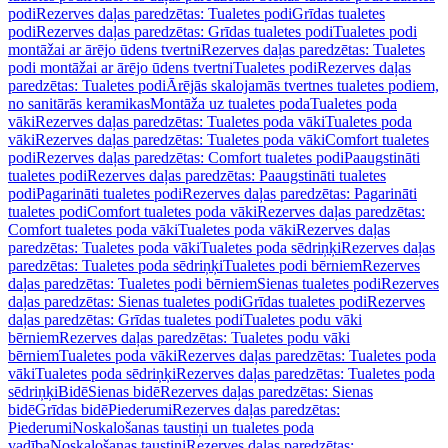
podi
Rezerves daļas paredzētas: Tualetes podi
Grīdas tualetes
podi
Rezerves daļas paredzētas: Grīdas tualetes podi
Tualetes podi
montāžai ar ārējo ūdens tvertni
Rezerves daļas paredzētas: Tualetes
podi montāžai ar ārējo ūdens tvertni
Tualetes podi
Rezerves daļas
paredzētas: Tualetes podi
Ārējās skalojamās tvertnes tualetes podiem,
no sanitārās keramikas
Montāža uz tualetes poda
Tualetes poda
vāki
Rezerves daļas paredzētas: Tualetes poda vāki
Tualetes poda
vāki
Rezerves daļas paredzētas: Tualetes poda vāki
Comfort tualetes
podi
Rezerves daļas paredzētas: Comfort tualetes podi
Paaugstināti
tualetes podi
Rezerves daļas paredzētas: Paaugstināti tualetes
podi
Pagarināti tualetes podi
Rezerves daļas paredzētas: Pagarināti
tualetes podi
Comfort tualetes poda vāki
Rezerves daļas paredzētas:
Comfort tualetes poda vāki
Tualetes poda vāki
Rezerves daļas
paredzētas: Tualetes poda vāki
Tualetes poda sēdriņķi
Rezerves daļas
paredzētas: Tualetes poda sēdriņķi
Tualetes podi bērniem
Rezerves
daļas paredzētas: Tualetes podi bērniem
Sienas tualetes podi
Rezerves
daļas paredzētas: Sienas tualetes podi
Grīdas tualetes podi
Rezerves
daļas paredzētas: Grīdas tualetes podi
Tualetes podu vāki
bērniem
Rezerves daļas paredzētas: Tualetes podu vāki
bērniem
Tualetes poda vāki
Rezerves daļas paredzētas: Tualetes poda
vāki
Tualetes poda sēdriņķi
Rezerves daļas paredzētas: Tualetes poda
sēdriņķi
Bidē
Sienas bidē
Rezerves daļas paredzētas: Sienas
bidē
Grīdas bidē
Piederumi
Rezerves daļas paredzētas:
Piederumi
Noskalošanas taustiņi un tualetes poda
vadība
Noskalošanas taustiņi
Rezerves daļas paredzētas: