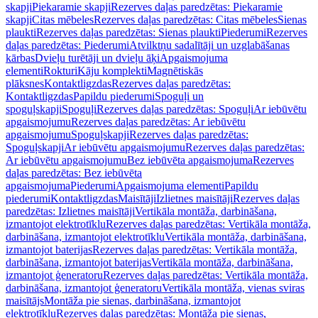
skapji
Piekaramie skapji
Rezerves daļas paredzētas: Piekaramie
skapji
Citas mēbeles
Rezerves daļas paredzētas: Citas mēbeles
Sienas
plaukti
Rezerves daļas paredzētas: Sienas plaukti
Piederumi
Rezerves
daļas paredzētas: Piederumi
Atvilktņu sadalītāji un uzglabāšanas
kārbas
Dvieļu turētāji un dvieļu āķi
Apgaismojuma
elementi
Rokturi
Kāju komplekti
Magnētiskās
plāksnes
Kontaktligzdas
Rezerves daļas paredzētas:
Kontaktligzdas
Papildu piederumi
Spoguļi un
spoguļskapji
Spoguļi
Rezerves daļas paredzētas: Spoguļi
Ar iebūvētu
apgaismojumu
Rezerves daļas paredzētas: Ar iebūvētu
apgaismojumu
Spoguļskapji
Rezerves daļas paredzētas:
Spoguļskapji
Ar iebūvētu apgaismojumu
Rezerves daļas paredzētas:
Ar iebūvētu apgaismojumu
Bez iebūvēta apgaismojuma
Rezerves
daļas paredzētas: Bez iebūvēta
apgaismojuma
Piederumi
Apgaismojuma elementi
Papildu
piederumi
Kontaktligzdas
Maisītāji
Izlietnes maisītāji
Rezerves daļas
paredzētas: Izlietnes maisītāji
Vertikāla montāža, darbināšana,
izmantojot elektrotīklu
Rezerves daļas paredzētas: Vertikāla montāža,
darbināšana, izmantojot elektrotīklu
Vertikāla montāža, darbināšana,
izmantojot baterijas
Rezerves daļas paredzētas: Vertikāla montāža,
darbināšana, izmantojot baterijas
Vertikāla montāža, darbināšana,
izmantojot ģeneratoru
Rezerves daļas paredzētas: Vertikāla montāža,
darbināšana, izmantojot ģeneratoru
Vertikāla montāža, vienas sviras
maisītājs
Montāža pie sienas, darbināšana, izmantojot
elektrotīklu
Rezerves daļas paredzētas: Montāža pie sienas,