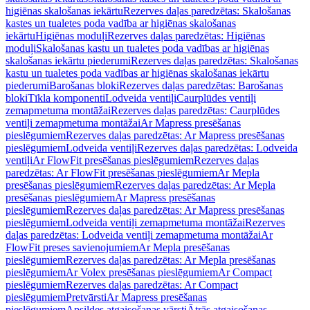
higiēnas skalošanas iekārtu
Rezerves daļas paredzētas: Skalošanas
kastes un tualetes poda vadība ar higiēnas skalošanas
iekārtu
Higiēnas moduļi
Rezerves daļas paredzētas: Higiēnas
moduļi
Skalošanas kastu un tualetes poda vadības ar higiēnas
skalošanas iekārtu piederumi
Rezerves daļas paredzētas: Skalošanas
kastu un tualetes poda vadības ar higiēnas skalošanas iekārtu
piederumi
Barošanas bloki
Rezerves daļas paredzētas: Barošanas
bloki
Tīkla komponenti
Lodveida ventiļi
Caurplūdes ventiļi
zemapmetuma montāžai
Rezerves daļas paredzētas: Caurplūdes
ventiļi zemapmetuma montāžai
Ar Mapress presēšanas
pieslēgumiem
Rezerves daļas paredzētas: Ar Mapress presēšanas
pieslēgumiem
Lodveida ventiļi
Rezerves daļas paredzētas: Lodveida
ventiļi
Ar FlowFit presēšanas pieslēgumiem
Rezerves daļas
paredzētas: Ar FlowFit presēšanas pieslēgumiem
Ar Mepla
presēšanas pieslēgumiem
Rezerves daļas paredzētas: Ar Mepla
presēšanas pieslēgumiem
Ar Mapress presēšanas
pieslēgumiem
Rezerves daļas paredzētas: Ar Mapress presēšanas
pieslēgumiem
Lodveida ventiļi zemapmetuma montāžai
Rezerves
daļas paredzētas: Lodveida ventiļi zemapmetuma montāžai
Ar
FlowFit preses savienojumiem
Ar Mepla presēšanas
pieslēgumiem
Rezerves daļas paredzētas: Ar Mepla presēšanas
pieslēgumiem
Ar Volex presēšanas pieslēgumiem
Ar Compact
pieslēgumiem
Rezerves daļas paredzētas: Ar Compact
pieslēgumiem
Pretvārsti
Ar Mapress presēšanas
pieslēgumiem
Apsildes atgaisošanas vārsti
Ātrās atgaisošanas