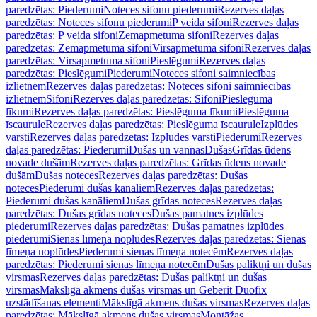
paredzētas: Piederumi
Noteces sifonu piederumi
Rezerves daļas
paredzētas: Noteces sifonu piederumi
P veida sifoni
Rezerves daļas
paredzētas: P veida sifoni
Zemapmetuma sifoni
Rezerves daļas
paredzētas: Zemapmetuma sifoni
Virsapmetuma sifoni
Rezerves daļas
paredzētas: Virsapmetuma sifoni
Pieslēgumi
Rezerves daļas
paredzētas: Pieslēgumi
Piederumi
Noteces sifoni saimniecības
izlietnēm
Rezerves daļas paredzētas: Noteces sifoni saimniecības
izlietnēm
Sifoni
Rezerves daļas paredzētas: Sifoni
Pieslēguma
līkumi
Rezerves daļas paredzētas: Pieslēguma līkumi
Pieslēguma
īscaurule
Rezerves daļas paredzētas: Pieslēguma īscaurule
Izplūdes
vārsti
Rezerves daļas paredzētas: Izplūdes vārsti
Piederumi
Rezerves
daļas paredzētas: Piederumi
Dušas un vannas
Dušas
Grīdas ūdens
novade dušām
Rezerves daļas paredzētas: Grīdas ūdens novade
dušām
Dušas noteces
Rezerves daļas paredzētas: Dušas
noteces
Piederumi dušas kanāliem
Rezerves daļas paredzētas:
Piederumi dušas kanāliem
Dušas grīdas noteces
Rezerves daļas
paredzētas: Dušas grīdas noteces
Dušas pamatnes izplūdes
piederumi
Rezerves daļas paredzētas: Dušas pamatnes izplūdes
piederumi
Sienas līmeņa noplūdes
Rezerves daļas paredzētas: Sienas
līmeņa noplūdes
Piederumi sienas līmeņa notecēm
Rezerves daļas
paredzētas: Piederumi sienas līmeņa notecēm
Dušas paliktņi un dušas
virsmas
Rezerves daļas paredzētas: Dušas paliktņi un dušas
virsmas
Mākslīgā akmens dušas virsmas un Geberit Duofix
uzstādīšanas elementi
Mākslīgā akmens dušas virsmas
Rezerves daļas
paredzētas: Mākslīgā akmens dušas virsmas
Montāžas