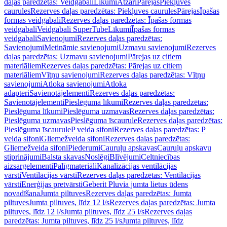
daļas paredzētas: Veidgabali
Līkumi
Atzari
Pārejas
Piekļuves
caurules
Rezerves daļas paredzētas: Piekļuves caurules
Pārejas
Īpašas
formas veidgabali
Rezerves daļas paredzētas: Īpašas formas
veidgabali
Veidgabali SuperTube
Līkumi
Īpašas formas
veidgabali
Savienojumi
Rezerves daļas paredzētas:
Savienojumi
Metināmie savienojumi
Uzmavu savienojumi
Rezerves
daļas paredzētas: Uzmavu savienojumi
Pārejas uz citiem
materiāliem
Rezerves daļas paredzētas: Pārejas uz citiem
materiāliem
Vītņu savienojumi
Rezerves daļas paredzētas: Vītņu
savienojumi
Atloka savienojumi
Atloka
adapteri
Savienotājelementi
Rezerves daļas paredzētas:
Savienotājelementi
Pieslēguma līkumi
Rezerves daļas paredzētas:
Pieslēguma līkumi
Pieslēguma uzmavas
Rezerves daļas paredzētas:
Pieslēguma uzmavas
Pieslēguma īscaurule
Rezerves daļas paredzētas:
Pieslēguma īscaurule
P veida sifoni
Rezerves daļas paredzētas: P
veida sifoni
Gliemežveida sifoni
Rezerves daļas paredzētas:
Gliemežveida sifoni
Piederumi
Cauruļu apskavas
Cauruļu apskavu
stiprinājumi
Balsta skavas
Noslēgi
Blīvējumi
Celtniecības
aizsargelementi
Palīgmateriāli
Kanalizācijas ventilācijas
vārsti
Ventilācijas vārsti
Rezerves daļas paredzētas: Ventilācijas
vārsti
Enerģijas pretvārsti
Geberit Pluvia jumta lietus ūdens
novadīšana
Jumta piltuves
Rezerves daļas paredzētas: Jumta
piltuves
Jumta piltuves, līdz 12 l/s
Rezerves daļas paredzētas: Jumta
piltuves, līdz 12 l/s
Jumta piltuves, līdz 25 l/s
Rezerves daļas
paredzētas: Jumta piltuves, līdz 25 l/s
Jumta piltuves, līdz