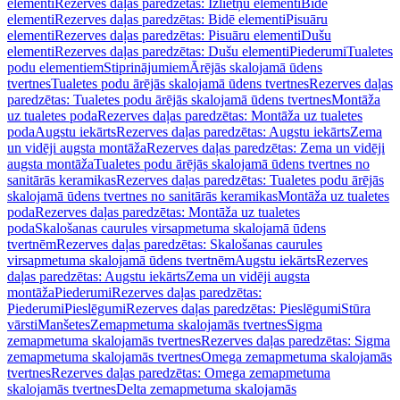
elementi
Rezerves daļas paredzētas: Izlietņu elementi
Bidē
elementi
Rezerves daļas paredzētas: Bidē elementi
Pisuāru
elementi
Rezerves daļas paredzētas: Pisuāru elementi
Dušu
elementi
Rezerves daļas paredzētas: Dušu elementi
Piederumi
Tualetes
podu elementiem
Stiprinājumiem
Ārējās skalojamā ūdens
tvertnes
Tualetes podu ārējās skalojamā ūdens tvertnes
Rezerves daļas
paredzētas: Tualetes podu ārējās skalojamā ūdens tvertnes
Montāža
uz tualetes poda
Rezerves daļas paredzētas: Montāža uz tualetes
poda
Augstu iekārts
Rezerves daļas paredzētas: Augstu iekārts
Zema
un vidēji augsta montāža
Rezerves daļas paredzētas: Zema un vidēji
augsta montāža
Tualetes podu ārējās skalojamā ūdens tvertnes no
sanitārās keramikas
Rezerves daļas paredzētas: Tualetes podu ārējās
skalojamā ūdens tvertnes no sanitārās keramikas
Montāža uz tualetes
poda
Rezerves daļas paredzētas: Montāža uz tualetes
poda
Skalošanas caurules virsapmetuma skalojamā ūdens
tvertnēm
Rezerves daļas paredzētas: Skalošanas caurules
virsapmetuma skalojamā ūdens tvertnēm
Augstu iekārts
Rezerves
daļas paredzētas: Augstu iekārts
Zema un vidēji augsta
montāža
Piederumi
Rezerves daļas paredzētas:
Piederumi
Pieslēgumi
Rezerves daļas paredzētas: Pieslēgumi
Stūra
vārsti
Manšetes
Zemapmetuma skalojamās tvertnes
Sigma
zemapmetuma skalojamās tvertnes
Rezerves daļas paredzētas: Sigma
zemapmetuma skalojamās tvertnes
Omega zemapmetuma skalojamās
tvertnes
Rezerves daļas paredzētas: Omega zemapmetuma
skalojamās tvertnes
Delta zemapmetuma skalojamās