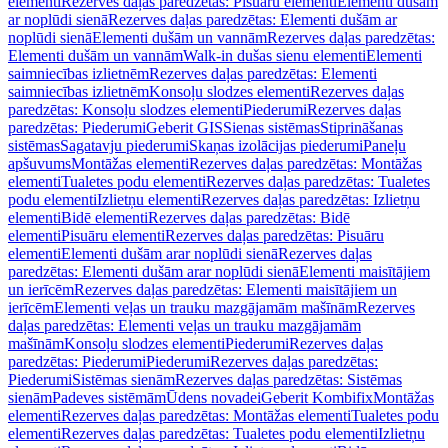
elementi
Rezerves daļas paredzētas: Pisuāru elementi
Elementi dušām
ar noplūdi sienā
Rezerves daļas paredzētas: Elementi dušām ar
noplūdi sienā
Elementi dušām un vannām
Rezerves daļas paredzētas:
Elementi dušām un vannām
Walk-in dušas sienu elementi
Elementi
saimniecības izlietnēm
Rezerves daļas paredzētas: Elementi
saimniecības izlietnēm
Konsoļu slodzes elementi
Rezerves daļas
paredzētas: Konsoļu slodzes elementi
Piederumi
Rezerves daļas
paredzētas: Piederumi
Geberit GIS
Sienas sistēmas
Stiprināšanas
sistēmas
Sagatavju piederumi
Skaņas izolācijas piederumi
Paneļu
apšuvums
Montāžas elementi
Rezerves daļas paredzētas: Montāžas
elementi
Tualetes podu elementi
Rezerves daļas paredzētas: Tualetes
podu elementi
Izlietņu elementi
Rezerves daļas paredzētas: Izlietņu
elementi
Bidē elementi
Rezerves daļas paredzētas: Bidē
elementi
Pisuāru elementi
Rezerves daļas paredzētas: Pisuāru
elementi
Elementi dušām arar noplūdi sienā
Rezerves daļas
paredzētas: Elementi dušām arar noplūdi sienā
Elementi maisītājiem
un ierīcēm
Rezerves daļas paredzētas: Elementi maisītājiem un
ierīcēm
Elementi veļas un trauku mazgājamām mašīnām
Rezerves
daļas paredzētas: Elementi veļas un trauku mazgājamām
mašīnām
Konsoļu slodzes elementi
Piederumi
Rezerves daļas
paredzētas: Piederumi
Piederumi
Rezerves daļas paredzētas:
Piederumi
Sistēmas sienām
Rezerves daļas paredzētas: Sistēmas
sienām
Padeves sistēmām
Ūdens novadei
Geberit Kombifix
Montāžas
elementi
Rezerves daļas paredzētas: Montāžas elementi
Tualetes podu
elementi
Rezerves daļas paredzētas: Tualetes podu elementi
Izlietņu