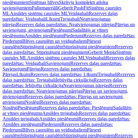
pieslēgumiem
Sistēmas blīves
Skrūvju komplekti atloku
savienojumiem
Palīgmateriāli
Geberit PushFit
Sistēmu caurules
ML
Apsildes sistēmu caurules ML
Veidgabali
Rezerves daļas
paredzētas: Veidgabali
Līkumi
Trejgabali
Neatvienojamas
pārejas
Rezerves daļas paredzētas: Neatvienojamas pārejas
Pārejas un
savienojumi, atvienojami
Pieslēgumi
Sadalītājs ar vītnes
pieslēgumu
Apsildes pieslēgumi
Piederumi
Rezerves daļas paredzētas:
Piederumi
Blīves caurulēm un veidgabaliem
Pārsegi
caurulēm
Stiprinājumi caurulēm
Stiprinājumi pieslēgumiem
Rezerves
daļas paredzētas: Stiprinājumi pieslēgumiem
Geberit Mepla
Sistēmu
caurules ML
Apsildes sistēmu caurules ML
Veidgabali
Rezerves daļas
paredzētas: Veidgabali
Savienojumi
Rezerves daļas paredzētas:
Savienojumi
Pārejas
Rezerves daļas paredzētas:
Pārejas
Līkumi
Rezerves daļas paredzētas: Līkumi
Trejgabali
Rezerves
daļas paredzētas: Trejgabali
Iebūvēta cirkulācija
Rezerves daļas
paredzētas: Iebūvēta cirkulācija
Neatvienojamas pārejas
Rezerves
daļas paredzētas: Neatvienojamas pārejas
Pārejas un savienojumi,
atvienojami
Rezerves daļas paredzētas: Pārejas un savienojumi,
atvienojami
Noslēgi
Rezerves daļas paredzētas:
Noslēgi
Pieslēgumi
Rezerves daļas paredzētas: Pieslēgumi
Sadalītājs
ar vītnes pieslēgumu
Apsildes trejgabals
Rezerves daļas paredzētas:
Apsildes trejgabals
Apsildes pieslēgumi
Rezerves daļas paredzētas:
Apsildes pieslēgumi
Piederumi
Rezerves daļas paredzētas:
Piederumi
Blīves caurulēm un veidgabaliem
Pārsegi
caurulēm
Stiprinājumi caurulēm
Stiprinājumi pieslēgumiem
Rezerves