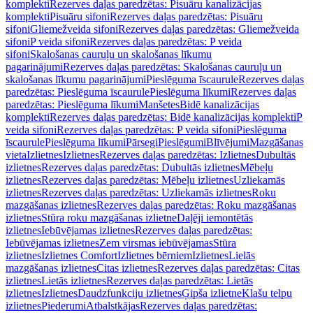
komplekti
Rezerves daļas paredzētas: Pisuāru kanalizācijas
komplekti
Pisuāru sifoni
Rezerves daļas paredzētas: Pisuāru
sifoni
Gliemežveida sifoni
Rezerves daļas paredzētas: Gliemežveida
sifoni
P veida sifoni
Rezerves daļas paredzētas: P veida
sifoni
Skalošanas cauruļu un skalošanas līkumu
pagarinājumi
Rezerves daļas paredzētas: Skalošanas cauruļu un
skalošanas līkumu pagarinājumi
Pieslēguma īscaurule
Rezerves daļas
paredzētas: Pieslēguma īscaurule
Pieslēguma līkumi
Rezerves daļas
paredzētas: Pieslēguma līkumi
Manšetes
Bidē kanalizācijas
komplekti
Rezerves daļas paredzētas: Bidē kanalizācijas komplekti
P
veida sifoni
Rezerves daļas paredzētas: P veida sifoni
Pieslēguma
īscaurule
Pieslēguma līkumi
Pārsegi
Pieslēgumi
Blīvējumi
Mazgāšanas
vieta
Izlietnes
Izlietnes
Rezerves daļas paredzētas: Izlietnes
Dubultās
izlietnes
Rezerves daļas paredzētas: Dubultās izlietnes
Mēbeļu
izlietnes
Rezerves daļas paredzētas: Mēbeļu izlietnes
Uzliekamās
izlietnes
Rezerves daļas paredzētas: Uzliekamās izlietnes
Roku
mazgāšanas izlietnes
Rezerves daļas paredzētas: Roku mazgāšanas
izlietnes
Stūra roku mazgāšanas izlietne
Daļēji iemontētās
izlietnes
Iebūvējamas izlietnes
Rezerves daļas paredzētas:
Iebūvējamas izlietnes
Zem virsmas iebūvējamas
Stūra
izlietnes
Izlietnes Comfort
Izlietnes bērniem
Izlietnes
Lielās
mazgāšanas izlietnes
Citas izlietnes
Rezerves daļas paredzētas: Citas
izlietnes
Lietās izlietnes
Rezerves daļas paredzētas: Lietās
izlietnes
Izlietnes
Daudzfunkciju izlietnes
Ģipša izlietne
Klašu telpu
izlietnes
Piederumi
Atbalstkājas
Rezerves daļas paredzētas: