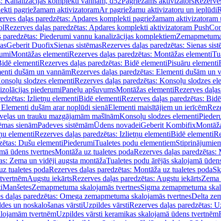
s: Kanalizācijas komplekti vannām, d52
Pagriežams aktivizators
Rezerves
lekti pagriežamam aktivizatoram
Ar pagriežamu aktivizatoru un ieplūdi
R
erves daļas paredzētas: Apdares komplekti pagriežamam aktivizatoram 
ol
Rezerves daļas paredzētas: Apdares komplekti aktivizatoram PushCon
s paredzētas: Piederumi vannu kanalizācijas komplektiem
Zemapmetuma c
mas
Geberit Duofix
Sienas sistēmas
Rezerves daļas paredzētas: Sienas sis
rumi
Montāžas elementi
Rezerves daļas paredzētas: Montāžas elementi
Tu
idē elementi
Rezerves daļas paredzētas: Bidē elementi
Pisuāru elementi
enti dušām un vannām
Rezerves daļas paredzētas: Elementi dušām un
onsoļu slodzes elementi
Rezerves daļas paredzētas: Konsoļu slodzes el
izolācijas piederumi
Paneļu apšuvums
Montāžas elementi
Rezerves daļas
edzētas: Izlietņu elementi
Bidē elementi
Rezerves daļas paredzētas: Bidē
 Elementi dušām arar noplūdi sienā
Elementi maisītājiem un ierīcēm
Reze
i veļas un trauku mazgājamām mašīnām
Konsoļu slodzes elementi
Pieder
tēmas sienām
Padeves sistēmām
Ūdens novadei
Geberit Kombifix
Montāža
tņu elementi
Rezerves daļas paredzētas: Izlietņu elementi
Bidē elementi
Re
zētas: Dušu elementi
Piederumi
Tualetes podu elementiem
Stiprinājumie
amā ūdens tvertnes
Montāža uz tualetes poda
Rezerves daļas paredzētas: 
as: Zema un vidēji augsta montāža
Tualetes podu ārējās skalojamā ūdens
z tualetes poda
Rezerves daļas paredzētas: Montāža uz tualetes poda
Sk
 tvertnēm
Augstu iekārts
Rezerves daļas paredzētas: Augstu iekārts
Zema 
i
Manšetes
Zemapmetuma skalojamās tvertnes
Sigma zemapmetuma skalo
s daļas paredzētas: Omega zemapmetuma skalojamās tvertnes
Delta ze
des un noskalošanas vārsti
Uzpildes vārsti
Rezerves daļas paredzētas: Uz
alojamām tvertnēm
Uzpildes vārsti keramikas skalojamā ūdens tvertnēm