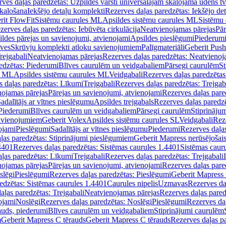
ves daļas paredzētas: Uzpildes vārsti universālajām skalojamā ūdens t
skalošana
Iekšējo detaļu komplekti
Rezerves daļas paredzētas: Iekšējo de
rit FlowFit
Sistēmu caurules ML
Apsildes sistēmu caurules ML
Sistēmu 
zerves daļas paredzētas: Iebūvēta cirkulācija
Neatvienojamas pārejas
Pār
ldes pārejas un savienojumi, atvienojami
Apsildes pieslēgumi
Piederum
īves
Skrūvju komplekti atloku savienojumiem
Palīgmateriāli
Geberit Push
rejgabali
Neatvienojamas pārejas
Rezerves daļas paredzētas: Neatvienoj
edzētas: Piederumi
Blīves caurulēm un veidgabaliem
Pārsegi caurulēm
St
s ML
Apsildes sistēmu caurules ML
Veidgabali
Rezerves daļas paredzētas
 daļas paredzētas: Līkumi
Trejgabali
Rezerves daļas paredzētas: Trejgab
nojamas pārejas
Pārejas un savienojumi, atvienojami
Rezerves daļas pare
adalītājs ar vītnes pieslēgumu
Apsildes trejgabals
Rezerves daļas paredzē
 Piederumi
Blīves caurulēm un veidgabaliem
Pārsegi caurulēm
Stiprināju
savienojumiem
Geberit Volex
Apsildes sistēmu caurules SL
Veidgabali
Reze
ojami
Pieslēgumi
Sadalītājs ar vītnes pieslēgumu
Piederumi
Rezerves daļa
ļas paredzētas: Stiprinājumi pieslēgumiem
Geberit Mapress nerūsējošais
4401
Rezerves daļas paredzētas: Sistēmas caurules 1.4401
Sistēmas caur
ļas paredzētas: Līkumi
Trejgabali
Rezerves daļas paredzētas: Trejgabali
nojamas pārejas
Pārejas un savienojumi, atvienojami
Rezerves daļas pare
slēgi
Pieslēgumi
Rezerves daļas paredzētas: Pieslēgumi
Geberit Mapress 
edzētas: Sistēmas caurules 1.4401
Caurules nipelis
Uzmavas
Rezerves da
aļas paredzētas: Trejgabali
Neatvienojamas pārejas
Rezerves daļas pared
ojami
Noslēgi
Rezerves daļas paredzētas: Noslēgi
Pieslēgumi
Rezerves da
auds, piederumi
Blīves caurulēm un veidgabaliem
Stiprinājumi caurulēm
m
Geberit Mapress C tērauds
Geberit Mapress C tērauds
Rezerves daļas p