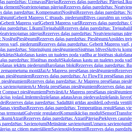
ļas paredzētas: Uzmavas
Pārejas
Rezerves daļas paredzētas: Pārejas
Līku
ta elementi
Neatvienojamas pārejas
Rezerves daļas paredzētas: Neatvien
s daļas paredzētas: Kompensatori
Noslēgi
Rezerves daļas paredzētas: No
slēgumi
Geberit Mapress C tērauds, piederumi
Blīves caurulēm un veidg
m
Geberit Mapress varš
Geberit Mapress varš
Rezerves daļas paredzētas: 
ļas paredzētas: Līkumi
Trejgabali
Rezerves daļas paredzētas: Trejgabali
Neatvienojamas pārejas
Rezerves daļas paredzētas: Neatvienojamas pāre
: Noslēgi
Pieslēgumi
Rezerves daļas paredzētas: Pieslēgumi
Apsildes trej
ress varš, piederumi
Rezerves daļas paredzētas: Geberit Mapress varš,
ļas paredzētas: Stiprinājumi pieslēgumiem
Sistēmas blīves
Skrūvju komp
iekārtas
Skalošanas kastes un tualetes poda vadība ar higiēnas skalošana
aļas paredzētas: Higiēnas moduļi
Skalošanas kastu un tualetes poda vad
lošanas iekārtu piederumi
Barošanas bloki
Rezerves daļas paredzētas: Ba
iļi zemapmetuma montāžai
Ar Mapress presēšanas pieslēgumiem
Rezerves
nas pieslēgumiem
Rezerves daļas paredzētas: Ar FlowFit presēšanas pi
s pieslēgumiem
Rezerves daļas paredzētas: Ar Mapress presēšanas pies
es savienojumiem
Ar Mepla presēšanas pieslēgumiem
Rezerves daļas pa
Ar Compact pieslēgumiem
Pretvārsti
Ar Mapress presēšanas pieslēgumie
ācijas joslas
Līmlentes
Izplešanas adatas
Javas piedevas
Izplešanās šuves
ldei
Rezerves daļas paredzētas: Sadalītāji grīdas apsildei
Lodveida ventiļi
šanas vienības
Rezerves daļas paredzētas: Temperatūras regulēšanas vie
pas termostati
Galvenie regulatori
Komunikācijas moduļi
Sensori
Transfor
Līkumi
Atzari
Rezerves daļas paredzētas: Atzari
Pārejas
Piekļuves caurule
s paredzētas: Savienojumi
Metināmie savienojumi
Uzmavu savienojumi
R
ārejas uz citiem materiāliem
Savienotājelementi
Rezerves daļas paredzēt