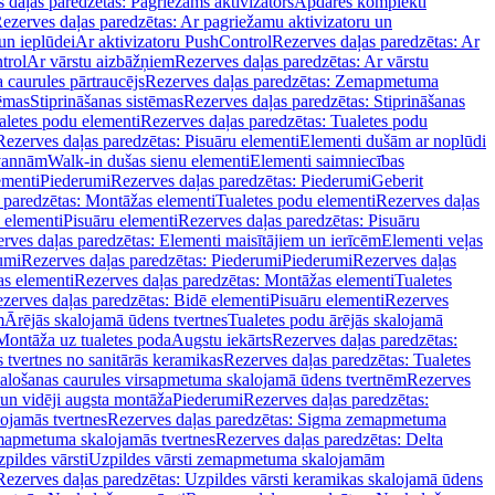
 daļas paredzētas: Pagriežams aktivizators
Apdares komplekti
ezerves daļas paredzētas: Ar pagriežamu aktivizatoru un
un ieplūdei
Ar aktivizatoru PushControl
Rezerves daļas paredzētas: Ar
trol
Ar vārstu aizbāžņiem
Rezerves daļas paredzētas: Ar vārstu
aurules pārtraucējs
Rezerves daļas paredzētas: Zemapmetuma
tēmas
Stiprināšanas sistēmas
Rezerves daļas paredzētas: Stiprināšanas
aletes podu elementi
Rezerves daļas paredzētas: Tualetes podu
Rezerves daļas paredzētas: Pisuāru elementi
Elementi dušām ar noplūdi
 vannām
Walk-in dušas sienu elementi
Elementi saimniecības
ementi
Piederumi
Rezerves daļas paredzētas: Piederumi
Geberit
 paredzētas: Montāžas elementi
Tualetes podu elementi
Rezerves daļas
 elementi
Pisuāru elementi
Rezerves daļas paredzētas: Pisuāru
rves daļas paredzētas: Elementi maisītājiem un ierīcēm
Elementi veļas
umi
Rezerves daļas paredzētas: Piederumi
Piederumi
Rezerves daļas
s elementi
Rezerves daļas paredzētas: Montāžas elementi
Tualetes
zerves daļas paredzētas: Bidē elementi
Pisuāru elementi
Rezerves
m
Ārējās skalojamā ūdens tvertnes
Tualetes podu ārējās skalojamā
Montāža uz tualetes poda
Augstu iekārts
Rezerves daļas paredzētas:
 tvertnes no sanitārās keramikas
Rezerves daļas paredzētas: Tualetes
alošanas caurules virsapmetuma skalojamā ūdens tvertnēm
Rezerves
un vidēji augsta montāža
Piederumi
Rezerves daļas paredzētas:
jamās tvertnes
Rezerves daļas paredzētas: Sigma zemapmetuma
mapmetuma skalojamās tvertnes
Rezerves daļas paredzētas: Delta
pildes vārsti
Uzpildes vārsti zemapmetuma skalojamām
Rezerves daļas paredzētas: Uzpildes vārsti keramikas skalojamā ūdens