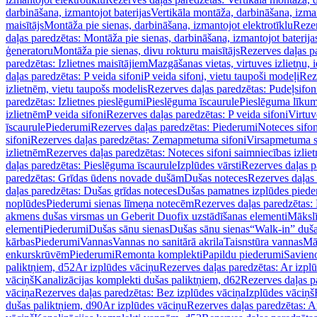
darbināšana, izmantojot baterijas
Vertikāla montāža, darbināšana, izma
maisītājs
Montāža pie sienas, darbināšana, izmantojot elektrotīklu
Rezer
daļas paredzētas: Montāža pie sienas, darbināšana, izmantojot baterija
ģeneratoru
Montāža pie sienas, divu rokturu maisītājs
Rezerves daļas pa
paredzētas: Izlietnes maisītājiem
Mazgāšanas vietas, virtuves izlietņu, i
daļas paredzētas: P veida sifoni
P veida sifoni, vietu taupoši modeļi
Reze
izlietnēm, vietu taupošs modelis
Rezerves daļas paredzētas: Pudeļsifoni
paredzētas: Izlietnes pieslēgumi
Pieslēguma īscaurule
Pieslēguma līkum
izlietnēm
P veida sifoni
Rezerves daļas paredzētas: P veida sifoni
Virtuv
īscaurule
Piederumi
Rezerves daļas paredzētas: Piederumi
Noteces sifo
sifoni
Rezerves daļas paredzētas: Zemapmetuma sifoni
Virsapmetuma s
izlietnēm
Rezerves daļas paredzētas: Noteces sifoni saimniecības izlie
daļas paredzētas: Pieslēguma īscaurule
Izplūdes vārsti
Rezerves daļas pa
paredzētas: Grīdas ūdens novade dušām
Dušas noteces
Rezerves daļas
daļas paredzētas: Dušas grīdas noteces
Dušas pamatnes izplūdes piede
noplūdes
Piederumi sienas līmeņa notecēm
Rezerves daļas paredzētas:
akmens dušas virsmas un Geberit Duofix uzstādīšanas elementi
Mākslī
elementi
Piederumi
Dušas sānu sienas
Dušas sānu sienas
“Walk-in” duša
kārbas
Piederumi
Vannas
Vannas no sanitārā akrila
Taisnstūra vannas
Mā
enkurskrūvēm
Piederumi
Remonta komplekti
Papildu piederumi
Savien
paliktņiem, d52
Ar izplūdes vāciņu
Rezerves daļas paredzētas: Ar izpl
vāciņš
Kanalizācijas komplekti dušas paliktņiem, d62
Rezerves daļas p
vāciņa
Rezerves daļas paredzētas: Bez izplūdes vāciņa
Izplūdes vāciņš
dušas paliktņiem, d90
Ar izplūdes vāciņu
Rezerves daļas paredzētas: A