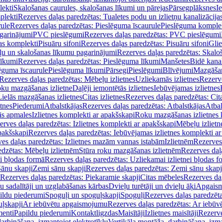
lekti
Skalošanas caurules, skalošanas līkumi un pārejas
Pārsegplāksnes
I
plekti
Rezerves daļas paredzētas: Tualetes podu un izlietņu kanalizācija
rule
Rezerves daļas paredzētas: Pieslēguma īscaurule
Pieslēguma komple
agarinājumi
PVC pieslēgumi
Rezerves daļas paredzētas: PVC pieslēgumi
jas komplekti
Pisuāru sifoni
Rezerves daļas paredzētas: Pisuāru sifoni
Glie
ļu un skalošanas līkumu pagarinājumi
Rezerves daļas paredzētas: Skalo
līkumi
Rezerves daļas paredzētas: Pieslēguma līkumi
Manšetes
Bidē kanal
ēguma īscaurule
Pieslēguma līkumi
Pārsegi
Pieslēgumi
Blīvējumi
Mazgāšan
Rezerves daļas paredzētas: Mēbeļu izlietnes
Uzliekamās izlietnes
Rezerve
oku mazgāšanas izlietne
Daļēji iemontētās izlietnes
Iebūvējamas izlietnes
Lielās mazgāšanas izlietnes
Citas izlietnes
Rezerves daļas paredzētas: Cita
etnes
Piederumi
Atbalstkājas
Rezerves daļas paredzētas: Atbalstkājas
Atbal
ās apmales
Izlietnes komplekti ar apakšskapi
Roku mazgāšanas izlietnes 
erves daļas paredzētas: Izlietnes komplekti ar apakšskapi
Mēbeļu izlietn
pakšskapi
Rezerves daļas paredzētas: Iebūvējamas izlietnes komplekti a
es daļas paredzētas: Izlietnes mazām vannas istabām
Izlietnēm
Rezerves 
edzētas: Mēbeļu izlietnēm
Stūra roku mazgāšanas izlietnēm
Rezerves daļ
ei bļodas formā
Rezerves daļas paredzētas: Uzliekamai izlietnei bļodas f
Sānu skapji
Zemi sānu skapji
Rezerves daļas paredzētas: Zemi sānu skapj
Rezerves daļas paredzētas: Piekaramie skapji
Citas mēbeles
Rezerves daļ
u sadalītāji un uzglabāšanas kārbas
Dvieļu turētāji un dvieļu āķi
Apgaism
ildu piederumi
Spoguļi un spoguļskapji
Spoguļi
Rezerves daļas paredzēta
uļskapji
Ar iebūvētu apgaismojumu
Rezerves daļas paredzētas: Ar iebū
enti
Papildu piederumi
Kontaktligzdas
Maisītāji
Izlietnes maisītāji
Rezerve
arbināšana, izmantojot elektrotīklu
Vertikāla montāža, darbināšana, izma