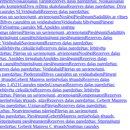
vertnēm
Noskalošanas vārsti
Rezerves daļas paredzētas: Noskalošanas
taļu komplekti
Divu režīmu skalošana
Rezerves daļas paredzētas: Divu
caurules SL
Veidgabali
Rezerves daļas paredzētas:
ejas un savienojumi, atvienojami
Noslēgi
Pieslēgumi
Sadalītājs ar vītnes
i
Blīves caurulēm un veidgabaliem
Veidgabalu blīvējumi
Pārsegi
Fit
Sistēmu caurules ML
Apsildes sistēmu
amas pārejas
Pārejas un savienojumi, atvienojami
Pieslēgumi
Sadalītājs
iprinājumi caurulēm
Stiprinājumi pieslēgumiem
Rezerves daļas
: Veidgabali
Savienojumi
Rezerves daļas paredzētas:
ali
Iebūvēta cirkulācija
Rezerves daļas paredzētas: Iebūvēta
dzētas: Pārejas un savienojumi, atvienojami
Noslēgi
Rezerves daļas
tas: Apsildes trejgabals
Apsildes pieslēgumi
Rezerves daļas
mi caurulēm
Stiprinājumi pieslēgumiem
Rezerves daļas paredzētas:
rves daļas paredzētas: Veidgabali
Pārejas un savienojumi,
s paredzētas: Piederumi
Blīves caurulēm un veidgabaliem
Pārsegi
 tērauds
Geberit Mapress nerūsējošais tērauds
Rezerves daļas
ules 1.4521
Caurules nipelis
Uzmavas
Rezerves daļas paredzētas:
Iebūvēta cirkulācija
Rezerves daļas paredzētas: Iebūvēta
dzētas: Pārejas un savienojumi, atvienojami
Kompensatori
Rezerves
nerūsējošais tērauds, gāze
Rezerves daļas paredzētas: Geberit Mapress
ļas paredzētas: Uzmavas
Pārejas
Rezerves daļas paredzētas:
zētas: Neatvienojamas pārejas
Pārejas un savienojumi,
ļas paredzētas: Pieslēgumi
GeberitMapress nerūsējošais tērauds,
Stiprinājumi pieslēgumiem
Rezerves daļas paredzētas: Stiprinājumi
aredzētas: Geberit Mapress C tērauds
Sistēmas caurules