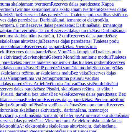
tuma skalojamām tvertnēm
Rezerves daļas paredzētas: Kappa
vertnēm
Twinline zemapmetuma skalojamām tvertnēm
Rezerves daļas
ktivizāciju
Rezerves daļas paredzētas: Tualetes podu vadības sistēmas
ves daļas paredzētas: Darbināšanai, izmantojot elektrotīklu,
vertnēm, 8 cm
Rezerves daļas paredzētas: Darbināšanai, izmantojot
skalojamām tvertnēm, 12 cm
Rezerves daļas paredzētas: Darbināšanai,
apmetuma skalojamām tvertnēm, 12 cm
Rezerves daļas paredzētas:
skalošanas aktivizāciju
Rezerves daļas paredzētas: Tualetes podu
 noskalošanai
Rezerves daļas paredzētas: Vienrežīma
ekti
Rezerves daļas paredzētas: Montāžas komplekti
Tualetes podu
s aktivizāciju
Savienojumi
Geberit Monolith sanitārie moduļi
Tualetes
 paredzētas: Sienas tualetes podiem
Grīdas tualetes podiem
Rezerves
 daļas paredzētas: Bidē paredzēti sanitārie moduļi
Sienas un grīdas
, skalošanas režīms, ar skalošanas malu
Bez vāka
Rezerves daļas
alas
Virsapmetuma vai zemapmetuma pisuāru vadības
 daļas paredzētas: Ar iebūvētu pisuāru vadības sistēmu
Iebūvētai
zerves daļas paredzētas: Pisuāri, skalošanas režīms, ar vāku /
 Pisuāri, darbībai bez ūdens
Bez vāka
Rezerves daļas paredzētas: Bez
līšanas sienas
Piederumi
Rezerves daļas paredzētas: Piederumi
Sifoni
ārejas
Stiprinājumi
Pisuāru vadības sistēmas
Zemapmetuma
Rezerves
ektronisku skalošanas aktivizāciju, darbināšana, izmantojot
ivizāciju, darbināšana, izmantojot baterijas
Ar pneimatisku skalošanas
zerves daļas paredzētas: Virsapmetuma
Ar elektronisku skalošanas
lektrotīklu
Ar elektronisku skalošanas aktivizāciju, darbināšana,
ļas paredzētas: Piederumi
Montāžas un atjaunošanas