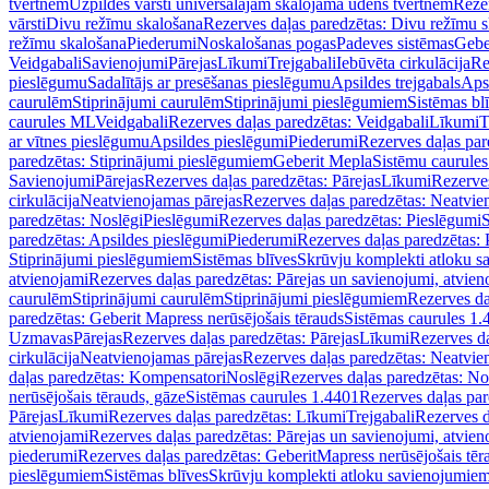
tvertnēm
Uzpildes vārsti universālajām skalojamā ūdens tvertnēm
Rezer
vārsti
Divu režīmu skalošana
Rezerves daļas paredzētas: Divu režīmu 
režīmu skalošana
Piederumi
Noskalošanas pogas
Padeves sistēmas
Gebe
Veidgabali
Savienojumi
Pārejas
Līkumi
Trejgabali
Iebūvēta cirkulācija
Re
pieslēgumu
Sadalītājs ar presēšanas pieslēgumu
Apsildes trejgabals
Apsi
caurulēm
Stiprinājumi caurulēm
Stiprinājumi pieslēgumiem
Sistēmas bl
caurules ML
Veidgabali
Rezerves daļas paredzētas: Veidgabali
Līkumi
T
ar vītnes pieslēgumu
Apsildes pieslēgumi
Piederumi
Rezerves daļas par
paredzētas: Stiprinājumi pieslēgumiem
Geberit Mepla
Sistēmu caurule
Savienojumi
Pārejas
Rezerves daļas paredzētas: Pārejas
Līkumi
Rezerves
cirkulācija
Neatvienojamas pārejas
Rezerves daļas paredzētas: Neatvie
paredzētas: Noslēgi
Pieslēgumi
Rezerves daļas paredzētas: Pieslēgumi
S
paredzētas: Apsildes pieslēgumi
Piederumi
Rezerves daļas paredzētas:
Stiprinājumi pieslēgumiem
Sistēmas blīves
Skrūvju komplekti atloku 
atvienojami
Rezerves daļas paredzētas: Pārejas un savienojumi, atvien
caurulēm
Stiprinājumi caurulēm
Stiprinājumi pieslēgumiem
Rezerves da
paredzētas: Geberit Mapress nerūsējošais tērauds
Sistēmas caurules 1.
Uzmavas
Pārejas
Rezerves daļas paredzētas: Pārejas
Līkumi
Rezerves da
cirkulācija
Neatvienojamas pārejas
Rezerves daļas paredzētas: Neatvie
daļas paredzētas: Kompensatori
Noslēgi
Rezerves daļas paredzētas: No
nerūsējošais tērauds, gāze
Sistēmas caurules 1.4401
Rezerves daļas par
Pārejas
Līkumi
Rezerves daļas paredzētas: Līkumi
Trejgabali
Rezerves d
atvienojami
Rezerves daļas paredzētas: Pārejas un savienojumi, atvien
piederumi
Rezerves daļas paredzētas: GeberitMapress nerūsējošais tēr
pieslēgumiem
Sistēmas blīves
Skrūvju komplekti atloku savienojumie