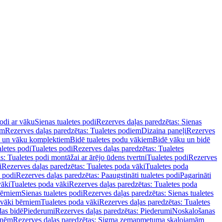
podi ar vāku
Sienas tualetes podi
Rezerves daļas paredzētas: Sienas
em
Rezerves daļas paredzētas: Tualetes podiem
Dizaina paneļi
Rezerves
u un vāku komplektiem
Bidē tualetes podu vākiem
Bidē vāku un bidē
aletes podi
Tualetes podi
Rezerves daļas paredzētas: Tualetes
s: Tualetes podi montāžai ar ārējo ūdens tvertni
Tualetes podi
Rezerves
i
Rezerves daļas paredzētas: Tualetes poda vāki
Tualetes poda
s podi
Rezerves daļas paredzētas: Paaugstināti tualetes podi
Pagarināti
vāki
Tualetes poda vāki
Rezerves daļas paredzētas: Tualetes poda
bērniem
Sienas tualetes podi
Rezerves daļas paredzētas: Sienas tualetes
 vāki bērniem
Tualetes poda vāki
Rezerves daļas paredzētas: Tualetes
das bidē
Piederumi
Rezerves daļas paredzētas: Piederumi
Noskalošanas
tnēm
Rezerves daļas paredzētas: Sigma zemapmetuma skalojamām