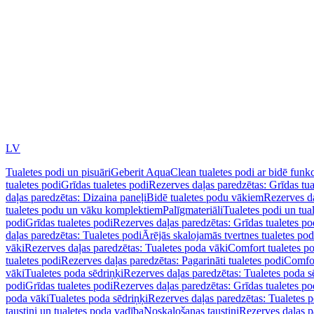
LV
Tualetes podi un pisuāri
Geberit AquaClean tualetes podi ar bidē funkc
tualetes podi
Grīdas tualetes podi
Rezerves daļas paredzētas: Grīdas tua
daļas paredzētas: Dizaina paneļi
Bidē tualetes podu vākiem
Rezerves da
tualetes podu un vāku komplektiem
Palīgmateriāli
Tualetes podi un tua
podi
Grīdas tualetes podi
Rezerves daļas paredzētas: Grīdas tualetes po
daļas paredzētas: Tualetes podi
Ārējās skalojamās tvertnes tualetes po
vāki
Rezerves daļas paredzētas: Tualetes poda vāki
Comfort tualetes p
tualetes podi
Rezerves daļas paredzētas: Pagarināti tualetes podi
Comfor
vāki
Tualetes poda sēdriņķi
Rezerves daļas paredzētas: Tualetes poda s
podi
Grīdas tualetes podi
Rezerves daļas paredzētas: Grīdas tualetes po
poda vāki
Tualetes poda sēdriņķi
Rezerves daļas paredzētas: Tualetes p
taustiņi un tualetes poda vadība
Noskalošanas taustiņi
Rezerves daļas p