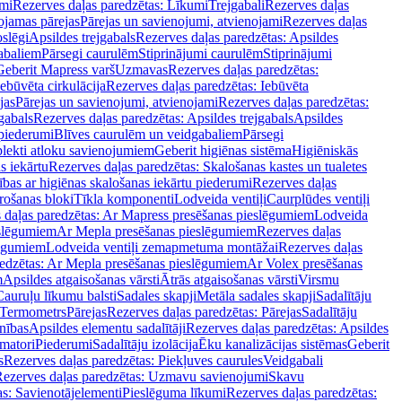
mi
Rezerves daļas paredzētas: Līkumi
Trejgabali
Rezerves daļas
ojamas pārejas
Pārejas un savienojumi, atvienojami
Rezerves daļas
slēgi
Apsildes trejgabals
Rezerves daļas paredzētas: Apsildes
abaliem
Pārsegi caurulēm
Stiprinājumi caurulēm
Stiprinājumi
Geberit Mapress varš
Uzmavas
Rezerves daļas paredzētas:
Iebūvēta cirkulācija
Rezerves daļas paredzētas: Iebūvēta
jas
Pārejas un savienojumi, atvienojami
Rezerves daļas paredzētas:
gabals
Rezerves daļas paredzētas: Apsildes trejgabals
Apsildes
 piederumi
Blīves caurulēm un veidgabaliem
Pārsegi
lekti atloku savienojumiem
Geberit higiēnas sistēma
Higiēniskās
s iekārtu
Rezerves daļas paredzētas: Skalošanas kastes un tualetes
ības ar higiēnas skalošanas iekārtu piederumi
Rezerves daļas
rošanas bloki
Tīkla komponenti
Lodveida ventiļi
Caurplūdes ventiļi
 daļas paredzētas: Ar Mapress presēšanas pieslēgumiem
Lodveida
eslēgumiem
Ar Mepla presēšanas pieslēgumiem
Rezerves daļas
lēgumiem
Lodveida ventiļi zemapmetuma montāžai
Rezerves daļas
redzētas: Ar Mepla presēšanas pieslēgumiem
Ar Volex presēšanas
m
Apsildes atgaisošanas vārsti
Ātrās atgaisošanas vārsti
Virsmu
Cauruļu līkumu balsti
Sadales skapji
Metāla sadales skapji
Sadalītāju
Termometrs
Pārejas
Rezerves daļas paredzētas: Pārejas
Sadalītāju
nības
Apsildes elementu sadalītāji
Rezerves daļas paredzētas: Apsildes
matori
Piederumi
Sadalītāju izolācija
Ēku kanalizācijas sistēmas
Geberit
s
Rezerves daļas paredzētas: Piekļuves caurules
Veidgabali
ezerves daļas paredzētas: Uzmavu savienojumi
Skavu
as: Savienotājelementi
Pieslēguma līkumi
Rezerves daļas paredzētas: