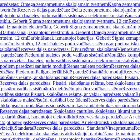
paredzētas: Omega zemapmetuma skalojamām tvertnēm
Kappa zemapme
tvertnēm
Rezerves daļas paredzētas: Delta zemapmetuma skalojamām t
līgmateriāli
Tualetes podu vadības sistēmas ar elektronisku skalošanas a
trotīklu, Geberit Sigma zemapmetuma skalojamām tvertnēm, 12 cm
Rezer
ai, izmantojot elektrotīklu, Geberit Sigma zemapmetuma skalojamām t
m
Darbināšanai, izmantojot elektrotīklu, Geberit Omega zemapmetuma 
ertnēm, 12 cm
Darbināšanai, izmantojot baterijas, Geberit Sigma zem
lojamām tvertnēm, 12 cm
Tualetes podu vadības sistēmas ar pneimatisku 
kalošanai
Rezerves daļas paredzētas: Divu režīmu skalošanai
Vienrežīma
 paredzētas: Piederumi tualetes podu vadības sistēmām
Montāžas kompl
s paredzētas: Tualetes podu vadības sistēmām ar elektronisku skalošana
 podiem paredzēti sanitārie moduļi
Sienas tualetes podiem
Rezerves daļas
edzētas: Piederumi
Palīgmateriāli
Bidē paredzēti sanitārie moduļi
Rezerves
skalošanas režīms, ar skalošanas malu
Rezerves daļas paredzētas: Pisuāri
Rezerves daļas paredzētas: Pisuāri, skalošanas režīms, bez skalošanas m
pisuāru vadības sistēmām
Ar iebūvētu pisuāru vadības sistēmu
Rezerves
vadības sistēmai
Pisuāri, skalošanas režīms, ar vāku / paredzēts vākam
Re
 skalošanas malas
Pisuāri, darbībai bez ūdens
Rezerves daļas paredzētas:
tikla pisuāru nodalīšanas sienas
Keramikas sanitārtehnikas pisuāru noda
Rezerves daļas paredzētas: Skalošanas caurules, skalošanas līkumi un p
u, darbināšana, izmantojot elektrotīklu
Rezerves daļas paredzētas: Ar el
tojot baterijas
Rezerves daļas paredzētas: Ar elektronisku skalošanas akt
vizāciju
Standarta
Rezerves daļas paredzētas: Standarta
Virsapmetuma
Re
ētas: Ar elektronisku skalošanas aktivizāciju, darbināšana, izmantojot e
as aktivizāciju, darbināšana, izmantojot baterijas
Piederumi
Rezerves da