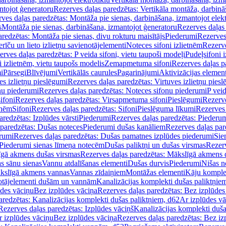
ntojot ģeneratoru
Rezerves daļas paredzētas: Vertikāla montāža, darbinā
ves daļas paredzētas: Montāža pie sienas, darbināšana, izmantojot elekt
s
Montāža pie sienas, darbināšana, izmantojot ģeneratoru
Rezerves daļas 
redzētas: Montāža pie sienas, divu rokturu maisītājs
Piederumi
Rezerves
erīču un lieto izlietņu savienotājelementi
Noteces sifoni izlietnēm
Rezerve
rves daļas paredzētas: P veida sifoni, vietu taupoši modeļi
Pudeļsifoni 
 izlietnēm, vietu taupošs modelis
Zemapmetuma sifoni
Rezerves daļas 
i
Pārsegi
Blīvējumi
Vertikālās caurules
Pagarinājumi
Aktivizācijas element
es izlietņu pieslēgumi
Rezerves daļas paredzētas: Virtuves izlietņu pies
nu piederumi
Rezerves daļas paredzētas: Noteces sifonu piederumi
P veid
ifoni
Rezerves daļas paredzētas: Virsapmetuma sifoni
Pieslēgumi
Rezerve
tnēm
Sifoni
Rezerves daļas paredzētas: Sifoni
Pieslēguma līkumi
Rezerves 
redzētas: Izplūdes vārsti
Piederumi
Rezerves daļas paredzētas: Piederu
 paredzētas: Dušas noteces
Piederumi dušas kanāliem
Rezerves daļas par
rumi
Rezerves daļas paredzētas: Dušas pamatnes izplūdes piederumi
Sie
 Piederumi sienas līmeņa notecēm
Dušas paliktņi un dušas virsmas
Rezerv
gā akmens dušas virsmas
Rezerves daļas paredzētas: Mākslīgā akmens 
s sānu sienas
Vannu atdalīšanas elementi
Dušas durvis
Piederumi
Nišas n
kslīgā akmens vannas
Vannas zīdaiņiem
Montāžas elementi
Kāju komplek
otājelementi dušām un vannām
Kanalizācijas komplekti dušas paliktņie
ūdes vāciņu
Bez izplūdes vāciņa
Rezerves daļas paredzētas: Bez izplūdes
aredzētas: Kanalizācijas komplekti dušas paliktņiem, d62
Ar izplūdes v
Rezerves daļas paredzētas: Izplūdes vāciņš
Kanalizācijas komplekti duša
r izplūdes vāciņu
Bez izplūdes vāciņa
Rezerves daļas paredzētas: Bez iz