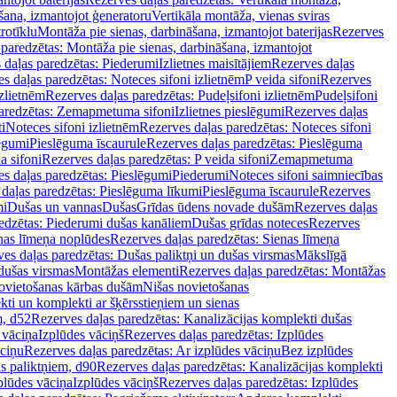
šana, izmantojot ģeneratoru
Vertikāla montāža, vienas sviras
rotīklu
Montāža pie sienas, darbināšana, izmantojot baterijas
Rezerves
paredzētas: Montāža pie sienas, darbināšana, izmantojot
 daļas paredzētas: Piederumi
Izlietnes maisītājiem
Rezerves daļas
s daļas paredzētas: Noteces sifoni izlietnēm
P veida sifoni
Rezerves
izlietnēm
Rezerves daļas paredzētas: Pudeļsifoni izlietnēm
Pudeļsifoni
paredzētas: Zemapmetuma sifoni
Izlietnes pieslēgumi
Rezerves daļas
i
Noteces sifoni izlietnēm
Rezerves daļas paredzētas: Noteces sifoni
lēgumi
Pieslēguma īscaurule
Rezerves daļas paredzētas: Pieslēguma
a sifoni
Rezerves daļas paredzētas: P veida sifoni
Zemapmetuma
s daļas paredzētas: Pieslēgumi
Piederumi
Noteces sifoni saimniecības
daļas paredzētas: Pieslēguma līkumi
Pieslēguma īscaurule
Rezerves
mi
Dušas un vannas
Dušas
Grīdas ūdens novade dušām
Rezerves daļas
edzētas: Piederumi dušas kanāliem
Dušas grīdas noteces
Rezerves
nas līmeņa noplūdes
Rezerves daļas paredzētas: Sienas līmeņa
es daļas paredzētas: Dušas paliktņi un dušas virsmas
Mākslīgā
dušas virsmas
Montāžas elementi
Rezerves daļas paredzētas: Montāžas
ovietošanas kārbas dušām
Nišas novietošanas
ti un komplekti ar šķērsstieņiem un sienas
m, d52
Rezerves daļas paredzētas: Kanalizācijas komplekti dušas
 vāciņa
Izplūdes vāciņš
Rezerves daļas paredzētas: Izplūdes
āciņu
Rezerves daļas paredzētas: Ar izplūdes vāciņu
Bez izplūdes
s paliktņiem, d90
Rezerves daļas paredzētas: Kanalizācijas komplekti
plūdes vāciņa
Izplūdes vāciņš
Rezerves daļas paredzētas: Izplūdes