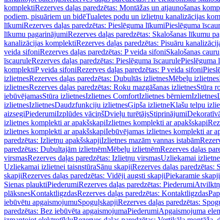
komplekti
Rezerves daļas paredzētas: Montāžas un atjaunošanas komp
podiem, pisuāriem un bidē
Tualetes podu un izlietņu kanalizācijas kom
līkumi
Rezerves daļas paredzētas: Pieslēguma līkumi
Pieslēguma īscau
līkumu pagarinājumi
Rezerves daļas paredzētas: Skalošanas līkumu p
kanalizācijas komplekti
Rezerves daļas paredzētas: Pisuāru kanalizāci
veida sifoni
Rezerves daļas paredzētas: P veida sifoni
Skalošanas cauru
īscaurule
Rezerves daļas paredzētas: Pieslēguma īscaurule
Pieslēguma 
komplekti
P veida sifoni
Rezerves daļas paredzētas: P veida sifoni
Piesl
izlietnes
Rezerves daļas paredzētas: Dubultās izlietnes
Mēbeļu izlietnes
izlietnes
Rezerves daļas paredzētas: Roku mazgāšanas izlietnes
Stūra r
iebūvējamas
Stūra izlietnes
Izlietnes Comfort
Izlietnes bērniem
Izlietnes
izlietnes
Izlietnes
Daudzfunkciju izlietnes
Ģipša izlietne
Klašu telpu izli
aizsegi
Piederumi
Izplūdes vāciņš
Dvieļu turētājs
Stiprinājumi
Dekoratīv
izlietnes komplekti ar apakšskapi
Izlietnes komplekti ar apakšskapi
Rez
izlietnes komplekti ar apakšskapi
Iebūvējamas izlietnes komplekti ar a
paredzētas: Izlietņu apakšskapji
Izlietnes mazām vannas istabām
Rezerv
paredzētas: Dubultajām izlietnēm
Mēbeļu izlietnēm
Rezerves daļas par
virsmas
Rezerves daļas paredzētas: Izlietņu virsmas
Uzliekamai izlietn
Uzliekamai izlietnei taisnstūra
Sānu skapji
Rezerves daļas paredzētas: 
skapji
Rezerves daļas paredzētas: Vidēji augsti skapji
Piekaramie skapji
Sienas plaukti
Piederumi
Rezerves daļas paredzētas: Piederumi
Atvilktņ
plāksnes
Kontaktligzdas
Rezerves daļas paredzētas: Kontaktligzdas
Pap
iebūvētu apgaismojumu
Spoguļskapji
Rezerves daļas paredzētas: Spog
paredzētas: Bez iebūvēta apgaismojuma
Piederumi
Apgaismojuma elem
izmantojot elektrotīklu
Rezerves daļas paredzētas: Vertikāla montāža, d