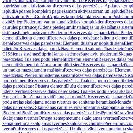
vāciņš
Kanalizācijas komplekti vannām, d52
Rezerves daļas paredzēta
pagriežamam aktivizatoram
Rezerves daļas paredzētas: Apdares komp
ieplūdi
Apdares komplekti pagriežamam aktivizatoram un ieplūdei
Rez
aktivizatoru PushControl
Apdares komplekti aktivizatoram PushContr
aizbāžņiem
Piederumi vannu kanalizācijas komplektiem
Rezerves daļa
caurules pārtraucējs
Ūdens pieslēgumi
Instalācijas un skalošanas sistē
sistēmas
Paneļu apšuvums
Piederumi
Rezerves daļas paredzētas: Piede
elementi
Izlietņu elementi
Rezerves daļas paredzētas: Izlietņu elementi
B
sienā
Rezerves daļas paredzētas: Elementi dušām ar noplūdi sienā
Elem
izlietnēm
Rezerves daļas paredzētas: Elementi saimniecības izlietnēm
K
GIS
Sienas sistēmas
Stiprināšanas sistēmas
Sagatavju piederumi
Skaņas 
paredzētas: Tualetes podu elementi
Izlietņu elementi
Rezerves daļas par
elementi
Elementi dušām arar noplūdi sienā
Rezerves daļas paredzētas:
un trauku mazgājamām mašīnām
Rezerves daļas paredzētas: Element
paredzētas: Piederumi
Sistēmas sienām
Rezerves daļas paredzētas: Sis
podu elementi
Rezerves daļas paredzētas: Tualetes podu elementi
Izlie
daļas paredzētas: Pisuāru elementi
Dušu elementi
Rezerves daļas pared
ūdens tvertnes
Rezerves daļas paredzētas: Tualetes podu ārējās skaloj
Augstu iekārts
Zema un vidēji augsta montāža
Rezerves daļas paredzēt
podu ārējās skalojamā ūdens tvertnes no sanitārās keramikas
Montāža u
daļas paredzētas: Skalošanas caurules virsapmetuma skalojamā ūdens
Piederumi
Pieslēgumi
Rezerves daļas paredzētas: Pieslēgumi
Stūra vārst
skalojamās tvertnes
Omega zemapmetuma skalojamās tvertnes
Rezerve
zemapmetuma skalojamās tvertnes
Skalošanas caurules
Piederumi
Uzpil
tvertnēm
Rezerves daļas paredzētas: Uzpildes vārsti zemapmetuma sk