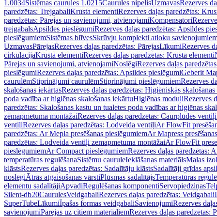
1.0034
Sistēmas caurules 1.0215
Caurules nipelis
Uzmavas
Rezerves da
paredzētas: Trejgabali
Krusta elementi
Rezerves daļas paredzētas: Krus
paredzētas: Pārejas un savienojumi, atvienojami
Kompensatori
Rezerve
trejgabals
Apsildes pieslēgumi
Rezerves daļas paredzētas: Apsildes pie
pieslēgumiem
Sistēmas blīves
Skrūvju komplekti atloku savienojumie
Uzmavas
Pārejas
Rezerves daļas paredzētas: Pārejas
Līkumi
Rezerves da
cirkulācija
Krusta elementi
Rezerves daļas paredzētas: Krusta elementi
Pārejas un savienojumi, atvienojami
Noslēgi
Rezerves daļas paredzētas
pieslēgumi
Rezerves daļas paredzētas: Apsildes pieslēgumi
Geberit Map
caurulēm
Stiprinājumi caurulēm
Stiprinājumi pieslēgumiem
Rezerves da
skalošanas iekārtas
Rezerves daļas paredzētas: Higiēniskās skalošanas 
poda vadība ar higiēnas skalošanas iekārtu
Higiēnas moduļi
Rezerves d
paredzētas: Skalošanas kastu un tualetes poda vadības ar higiēnas ska
zemapmetuma montāžai
Rezerves daļas paredzētas: Caurplūdes vent
ventiļi
Rezerves daļas paredzētas: Lodveida ventiļi
Ar FlowFit presēša
paredzētas: Ar Mepla presēšanas pieslēgumiem
Ar Mapress presēšana
paredzētas: Lodveida ventiļi zemapmetuma montāžai
Ar FlowFit pres
pieslēgumiem
Ar Compact pieslēgumiem
Rezerves daļas paredzētas: 
temperatūras regulēšana
Sistēmu caurule
Ieklāšanas materiāls
Malas izol
klāsts
Rezerves daļas paredzētas: Sadalītāju klāsts
Sadalītāji grīdas apsi
noslēgi
Ātrās atgaisošanas vārsti
Plūsmas sadalītājs
Temperatūras regulē
elementu sadalītāji
Apvadi
Regulēšanas komponenti
Servopiedziņas
Tel
Silent-db20
Caurules
Veidgabali
Rezerves daļas paredzētas: Veidgabali
SuperTube
Līkumi
Īpašas formas veidgabali
Savienojumi
Rezerves daļa
savienojumi
Pārejas uz citiem materiāliem
Rezerves daļas paredzētas: P