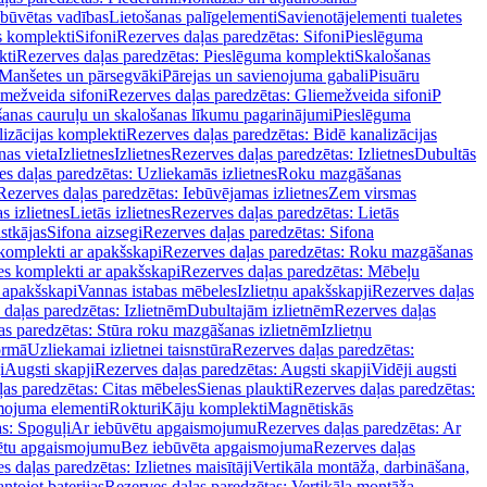
ebūvētas vadības
Lietošanas palīgelementi
Savienotājelementi tualetes
s komplekti
Sifoni
Rezerves daļas paredzētas: Sifoni
Pieslēguma
kti
Rezerves daļas paredzētas: Pieslēguma komplekti
Skalošanas
Manšetes un pārsegvāki
Pārejas un savienojuma gabali
Pisuāru
mežveida sifoni
Rezerves daļas paredzētas: Gliemežveida sifoni
P
šanas cauruļu un skalošanas līkumu pagarinājumi
Pieslēguma
izācijas komplekti
Rezerves daļas paredzētas: Bidē kanalizācijas
as vieta
Izlietnes
Izlietnes
Rezerves daļas paredzētas: Izlietnes
Dubultās
s daļas paredzētas: Uzliekamās izlietnes
Roku mazgāšanas
Rezerves daļas paredzētas: Iebūvējamas izlietnes
Zem virsmas
s izlietnes
Lietās izlietnes
Rezerves daļas paredzētas: Lietās
stkājas
Sifona aizsegi
Rezerves daļas paredzētas: Sifona
komplekti ar apakšskapi
Rezerves daļas paredzētas: Roku mazgāšanas
es komplekti ar apakšskapi
Rezerves daļas paredzētas: Mēbeļu
r apakšskapi
Vannas istabas mēbeles
Izlietņu apakšskapji
Rezerves daļas
daļas paredzētas: Izlietnēm
Dubultajām izlietnēm
Rezerves daļas
as paredzētas: Stūra roku mazgāšanas izlietnēm
Izlietņu
ormā
Uzliekamai izlietnei taisnstūra
Rezerves daļas paredzētas:
i
Augsti skapji
Rezerves daļas paredzētas: Augsti skapji
Vidēji augsti
as paredzētas: Citas mēbeles
Sienas plaukti
Rezerves daļas paredzētas:
ojuma elementi
Rokturi
Kāju komplekti
Magnētiskās
s: Spoguļi
Ar iebūvētu apgaismojumu
Rezerves daļas paredzētas: Ar
vētu apgaismojumu
Bez iebūvēta apgaismojuma
Rezerves daļas
s daļas paredzētas: Izlietnes maisītāji
Vertikāla montāža, darbināšana,
ntojot baterijas
Rezerves daļas paredzētas: Vertikāla montāža,