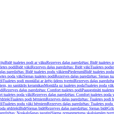
iju
Bidē tualetes podi ar vāku
Rezerves daļas paredzētas: Bidē tualetes 
letes podi
Bidē vāki
Rezerves daļas paredzētas: Bidē vāki
Tualetes podi
ļas paredzētas: Bidē tualetes podu vākiem
Piederumi
Bidē tualetes pod
letes poda vāki
Sienas tualetes podi
Rezerves daļas paredzētas: Sienas tu
di
Tualetes podi montāžai ar ārējo ūdens tvertni
Rezerves daļas paredzēta
diem, no sanitārās keramikas
Montāža uz tualetes poda
Tualetes poda vāk
odi
Rezerves daļas paredzētas: Comfort tualetes podi
Paaugstināti tualete
t tualetes poda vāki
Rezerves daļas paredzētas: Comfort tualetes poda 
ēdriņķi
Tualetes podi bērniem
Rezerves daļas paredzētas: Tualetes podi 
di
Tualetes podu vāki bērniem
Rezerves daļas paredzētas: Tualetes podu
oda sēdriņķi
Bidē
Sienas bidē
Rezerves daļas paredzētas: Sienas bidē
Grī
aredzētas: Noskalošanas taustiņi
Sigma zemapmetuma skalojamām tver