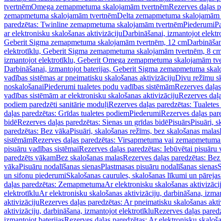
tvertnēm
Omega zemapmetuma skalojamām tvertnēm
Rezerves daļas 
zemapmetuma skalojamām tvertnēm
Delta zemapmetuma skalojamām 
paredzētas: Twinline zemapmetuma skalojamām tvertnēm
Piederumi
Pa
ar elektronisku skalošanas aktivizāciju
Darbināšanai, izmantojot elek
Geberit Sigma zemapmetuma skalojamām tvertnēm, 12 cm
Darbināšan
elektrotīklu, Geberit Sigma zemapmetuma skalojamām tvertnēm, 8 c
izmantojot elektrotīklu, Geberit Omega zemapmetuma skalojamām tv
Darbināšanai, izmantojot baterijas, Geberit Sigma zemapmetuma ska
vadības sistēmas ar pneimatisku skalošanas aktivizāciju
Divu režīmu s
noskalošanai
Piederumi tualetes podu vadības sistēmām
Rezerves daļas
vadības sistēmām ar elektronisku skalošanas aktivizāciju
Rezerves daļa
podiem paredzēti sanitārie moduļi
Rezerves daļas paredzētas: Tualetes
daļas paredzētas: Grīdas tualetes podiem
Piederumi
Rezerves daļas par
bidē
Rezerves daļas paredzētas: Sienas un grīdas bidē
Pisuārs
Pisuāri, 
paredzētas: Bez vāka
Pisuāri, skalošanas režīms, bez skalošanas malas
sistēmām
Rezerves daļas paredzētas: Virsapmetuma vai zemapmetuma 
pisuāru vadības sistēmai
Rezerves daļas paredzētas: Iebūvētai pisuāru 
paredzēts vākam
Bez skalošanas malas
Rezerves daļas paredzētas: Bez
vāka
Pisuāru nodalīšanas sienas
Plastmasas pisuāru nodalīšanas sienas
S
un sifonu piederumi
Skalošanas caurules, skalošanas līkumi un pārejas
daļas paredzētas: Zemapmetuma
Ar elektronisku skalošanas aktivizācij
elektrotīklu
Ar elektronisku skalošanas aktivizāciju, darbināšana, izman
aktivizāciju
Rezerves daļas paredzētas: Ar pneimatisku skalošanas akti
aktivizāciju, darbināšana, izmantojot elektrotīklu
Rezerves daļas paredz
izmantojot baterijas
Rezerves daļas paredzētas: Ar elektronisku skalošan