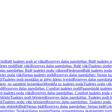
iju
Bidē tualetes podi ar vāku
Rezerves daļas paredzētas: Bidē tualetes 
letes podi
Bidē vāki
Rezerves daļas paredzētas: Bidē vāki
Tualetes podi
ļas paredzētas: Bidē tualetes podu vākiem
Piederumi
Bidē tualetes pod
letes poda vāki
Sienas tualetes podi
Rezerves daļas paredzētas: Sienas tu
di
Tualetes podi montāžai ar ārējo ūdens tvertni
Rezerves daļas paredzēta
diem, no sanitārās keramikas
Montāža uz tualetes poda
Tualetes poda vāk
odi
Rezerves daļas paredzētas: Comfort tualetes podi
Paaugstināti tualete
t tualetes poda vāki
Rezerves daļas paredzētas: Comfort tualetes poda 
ēdriņķi
Tualetes podi bērniem
Rezerves daļas paredzētas: Tualetes podi 
di
Tualetes podu vāki bērniem
Rezerves daļas paredzētas: Tualetes podu
oda sēdriņķi
Bidē
Sienas bidē
Rezerves daļas paredzētas: Sienas bidē
Grī
aredzētas: Noskalošanas taustiņi
Sigma zemapmetuma skalojamām tver