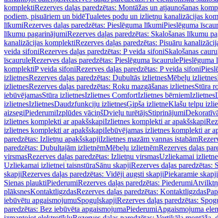
komplekti
Rezerves daļas paredzētas: Montāžas un atjaunošanas komp
podiem, pisuāriem un bidē
Tualetes podu un izlietņu kanalizācijas kom
līkumi
Rezerves daļas paredzētas: Pieslēguma līkumi
Pieslēguma īscau
līkumu pagarinājumi
Rezerves daļas paredzētas: Skalošanas līkumu p
kanalizācijas komplekti
Rezerves daļas paredzētas: Pisuāru kanalizāci
veida sifoni
Rezerves daļas paredzētas: P veida sifoni
Skalošanas cauru
īscaurule
Rezerves daļas paredzētas: Pieslēguma īscaurule
Pieslēguma 
komplekti
P veida sifoni
Rezerves daļas paredzētas: P veida sifoni
Piesl
izlietnes
Rezerves daļas paredzētas: Dubultās izlietnes
Mēbeļu izlietnes
izlietnes
Rezerves daļas paredzētas: Roku mazgāšanas izlietnes
Stūra r
iebūvējamas
Stūra izlietnes
Izlietnes Comfort
Izlietnes bērniem
Izlietnes
izlietnes
Izlietnes
Daudzfunkciju izlietnes
Ģipša izlietne
Klašu telpu izli
aizsegi
Piederumi
Izplūdes vāciņš
Dvieļu turētājs
Stiprinājumi
Dekoratīv
izlietnes komplekti ar apakšskapi
Izlietnes komplekti ar apakšskapi
Rez
izlietnes komplekti ar apakšskapi
Iebūvējamas izlietnes komplekti ar a
paredzētas: Izlietņu apakšskapji
Izlietnes mazām vannas istabām
Rezerv
paredzētas: Dubultajām izlietnēm
Mēbeļu izlietnēm
Rezerves daļas par
virsmas
Rezerves daļas paredzētas: Izlietņu virsmas
Uzliekamai izlietn
Uzliekamai izlietnei taisnstūra
Sānu skapji
Rezerves daļas paredzētas: 
skapji
Rezerves daļas paredzētas: Vidēji augsti skapji
Piekaramie skapji
Sienas plaukti
Piederumi
Rezerves daļas paredzētas: Piederumi
Atvilktņ
plāksnes
Kontaktligzdas
Rezerves daļas paredzētas: Kontaktligzdas
Pap
iebūvētu apgaismojumu
Spoguļskapji
Rezerves daļas paredzētas: Spog
paredzētas: Bez iebūvēta apgaismojuma
Piederumi
Apgaismojuma elem
izmantojot elektrotīklu
Rezerves daļas paredzētas: Vertikāla montāža, d