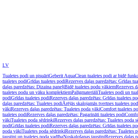
LV
Tualetes podi un pisuāri
Geberit AquaClean tualetes podi ar bidē funkc
tualetes podi
Grīdas tualetes podi
Rezerves daļas paredzētas: Grīdas tua
daļas paredzētas: Dizaina paneļi
Bidē tualetes podu vākiem
Rezerves da
tualetes podu un vāku komplektiem
Palīgmateriāli
Tualetes podi un tua
podi
Grīdas tualetes podi
Rezerves daļas paredzētas: Grīdas tualetes po
daļas paredzētas: Tualetes podi
Ārējās skalojamās tvertnes tualetes po
vāki
Rezerves daļas paredzētas: Tualetes poda vāki
Comfort tualetes p
tualetes podi
Rezerves daļas paredzētas: Pagarināti tualetes podi
Comfor
vāki
Tualetes poda sēdriņķi
Rezerves daļas paredzētas: Tualetes poda s
podi
Grīdas tualetes podi
Rezerves daļas paredzētas: Grīdas tualetes po
poda vāki
Tualetes poda sēdriņķi
Rezerves daļas paredzētas: Tualetes p
taustiņi un tualetes poda vadība
Noskalošanas taustiņi
Rezerves daļas p