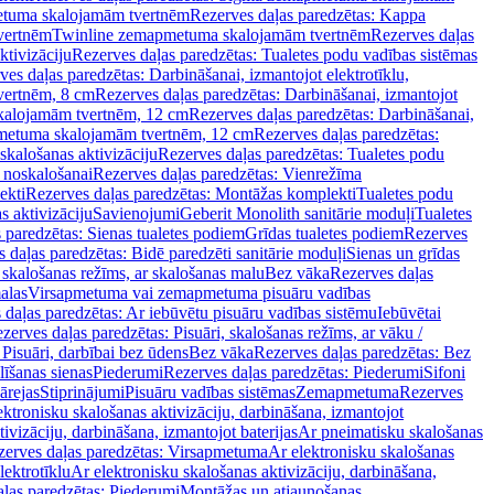
tuma skalojamām tvertnēm
Rezerves daļas paredzētas: Kappa
vertnēm
Twinline zemapmetuma skalojamām tvertnēm
Rezerves daļas
ktivizāciju
Rezerves daļas paredzētas: Tualetes podu vadības sistēmas
ves daļas paredzētas: Darbināšanai, izmantojot elektrotīklu,
vertnēm, 8 cm
Rezerves daļas paredzētas: Darbināšanai, izmantojot
skalojamām tvertnēm, 12 cm
Rezerves daļas paredzētas: Darbināšanai,
apmetuma skalojamām tvertnēm, 12 cm
Rezerves daļas paredzētas:
skalošanas aktivizāciju
Rezerves daļas paredzētas: Tualetes podu
 noskalošanai
Rezerves daļas paredzētas: Vienrežīma
ekti
Rezerves daļas paredzētas: Montāžas komplekti
Tualetes podu
s aktivizāciju
Savienojumi
Geberit Monolith sanitārie moduļi
Tualetes
 paredzētas: Sienas tualetes podiem
Grīdas tualetes podiem
Rezerves
 daļas paredzētas: Bidē paredzēti sanitārie moduļi
Sienas un grīdas
, skalošanas režīms, ar skalošanas malu
Bez vāka
Rezerves daļas
alas
Virsapmetuma vai zemapmetuma pisuāru vadības
 daļas paredzētas: Ar iebūvētu pisuāru vadības sistēmu
Iebūvētai
zerves daļas paredzētas: Pisuāri, skalošanas režīms, ar vāku /
 Pisuāri, darbībai bez ūdens
Bez vāka
Rezerves daļas paredzētas: Bez
līšanas sienas
Piederumi
Rezerves daļas paredzētas: Piederumi
Sifoni
ārejas
Stiprinājumi
Pisuāru vadības sistēmas
Zemapmetuma
Rezerves
ektronisku skalošanas aktivizāciju, darbināšana, izmantojot
ivizāciju, darbināšana, izmantojot baterijas
Ar pneimatisku skalošanas
zerves daļas paredzētas: Virsapmetuma
Ar elektronisku skalošanas
lektrotīklu
Ar elektronisku skalošanas aktivizāciju, darbināšana,
ļas paredzētas: Piederumi
Montāžas un atjaunošanas