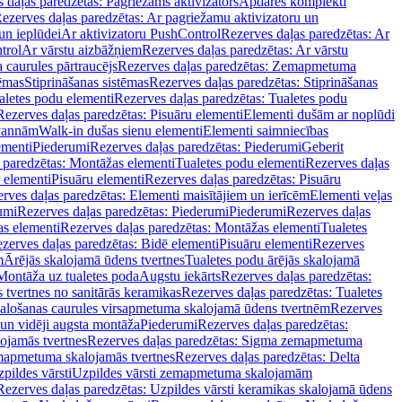
 daļas paredzētas: Pagriežams aktivizators
Apdares komplekti
ezerves daļas paredzētas: Ar pagriežamu aktivizatoru un
un ieplūdei
Ar aktivizatoru PushControl
Rezerves daļas paredzētas: Ar
trol
Ar vārstu aizbāžņiem
Rezerves daļas paredzētas: Ar vārstu
aurules pārtraucējs
Rezerves daļas paredzētas: Zemapmetuma
tēmas
Stiprināšanas sistēmas
Rezerves daļas paredzētas: Stiprināšanas
aletes podu elementi
Rezerves daļas paredzētas: Tualetes podu
Rezerves daļas paredzētas: Pisuāru elementi
Elementi dušām ar noplūdi
 vannām
Walk-in dušas sienu elementi
Elementi saimniecības
ementi
Piederumi
Rezerves daļas paredzētas: Piederumi
Geberit
 paredzētas: Montāžas elementi
Tualetes podu elementi
Rezerves daļas
 elementi
Pisuāru elementi
Rezerves daļas paredzētas: Pisuāru
rves daļas paredzētas: Elementi maisītājiem un ierīcēm
Elementi veļas
umi
Rezerves daļas paredzētas: Piederumi
Piederumi
Rezerves daļas
s elementi
Rezerves daļas paredzētas: Montāžas elementi
Tualetes
zerves daļas paredzētas: Bidē elementi
Pisuāru elementi
Rezerves
m
Ārējās skalojamā ūdens tvertnes
Tualetes podu ārējās skalojamā
Montāža uz tualetes poda
Augstu iekārts
Rezerves daļas paredzētas:
 tvertnes no sanitārās keramikas
Rezerves daļas paredzētas: Tualetes
alošanas caurules virsapmetuma skalojamā ūdens tvertnēm
Rezerves
un vidēji augsta montāža
Piederumi
Rezerves daļas paredzētas:
jamās tvertnes
Rezerves daļas paredzētas: Sigma zemapmetuma
mapmetuma skalojamās tvertnes
Rezerves daļas paredzētas: Delta
pildes vārsti
Uzpildes vārsti zemapmetuma skalojamām
Rezerves daļas paredzētas: Uzpildes vārsti keramikas skalojamā ūdens