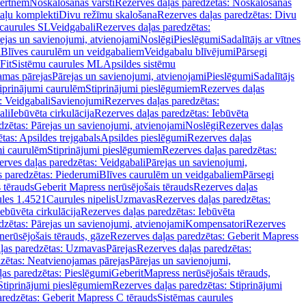
vertnēm
Noskalošanas vārsti
Rezerves daļas paredzētas: Noskalošanas
taļu komplekti
Divu režīmu skalošana
Rezerves daļas paredzētas: Divu
caurules SL
Veidgabali
Rezerves daļas paredzētas:
ejas un savienojumi, atvienojami
Noslēgi
Pieslēgumi
Sadalītājs ar vītnes
i
Blīves caurulēm un veidgabaliem
Veidgabalu blīvējumi
Pārsegi
Fit
Sistēmu caurules ML
Apsildes sistēmu
amas pārejas
Pārejas un savienojumi, atvienojami
Pieslēgumi
Sadalītājs
iprinājumi caurulēm
Stiprinājumi pieslēgumiem
Rezerves daļas
: Veidgabali
Savienojumi
Rezerves daļas paredzētas:
ali
Iebūvēta cirkulācija
Rezerves daļas paredzētas: Iebūvēta
dzētas: Pārejas un savienojumi, atvienojami
Noslēgi
Rezerves daļas
tas: Apsildes trejgabals
Apsildes pieslēgumi
Rezerves daļas
mi caurulēm
Stiprinājumi pieslēgumiem
Rezerves daļas paredzētas:
rves daļas paredzētas: Veidgabali
Pārejas un savienojumi,
s paredzētas: Piederumi
Blīves caurulēm un veidgabaliem
Pārsegi
 tērauds
Geberit Mapress nerūsējošais tērauds
Rezerves daļas
ules 1.4521
Caurules nipelis
Uzmavas
Rezerves daļas paredzētas:
Iebūvēta cirkulācija
Rezerves daļas paredzētas: Iebūvēta
dzētas: Pārejas un savienojumi, atvienojami
Kompensatori
Rezerves
nerūsējošais tērauds, gāze
Rezerves daļas paredzētas: Geberit Mapress
ļas paredzētas: Uzmavas
Pārejas
Rezerves daļas paredzētas:
zētas: Neatvienojamas pārejas
Pārejas un savienojumi,
ļas paredzētas: Pieslēgumi
GeberitMapress nerūsējošais tērauds,
Stiprinājumi pieslēgumiem
Rezerves daļas paredzētas: Stiprinājumi
aredzētas: Geberit Mapress C tērauds
Sistēmas caurules