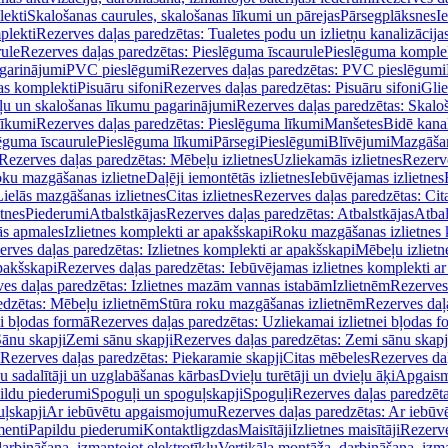
lekti
Skalošanas caurules, skalošanas līkumi un pārejas
Pārsegplāksnes
I
plekti
Rezerves daļas paredzētas: Tualetes podu un izlietņu kanalizācija
rule
Rezerves daļas paredzētas: Pieslēguma īscaurule
Pieslēguma komple
agarinājumi
PVC pieslēgumi
Rezerves daļas paredzētas: PVC pieslēgumi
jas komplekti
Pisuāru sifoni
Rezerves daļas paredzētas: Pisuāru sifoni
Glie
ļu un skalošanas līkumu pagarinājumi
Rezerves daļas paredzētas: Skalo
līkumi
Rezerves daļas paredzētas: Pieslēguma līkumi
Manšetes
Bidē kanal
ēguma īscaurule
Pieslēguma līkumi
Pārsegi
Pieslēgumi
Blīvējumi
Mazgāšan
Rezerves daļas paredzētas: Mēbeļu izlietnes
Uzliekamās izlietnes
Rezerve
oku mazgāšanas izlietne
Daļēji iemontētās izlietnes
Iebūvējamas izlietnes
Lielās mazgāšanas izlietnes
Citas izlietnes
Rezerves daļas paredzētas: Cita
etnes
Piederumi
Atbalstkājas
Rezerves daļas paredzētas: Atbalstkājas
Atbal
ās apmales
Izlietnes komplekti ar apakšskapi
Roku mazgāšanas izlietnes 
erves daļas paredzētas: Izlietnes komplekti ar apakšskapi
Mēbeļu izlietn
pakšskapi
Rezerves daļas paredzētas: Iebūvējamas izlietnes komplekti a
es daļas paredzētas: Izlietnes mazām vannas istabām
Izlietnēm
Rezerves 
edzētas: Mēbeļu izlietnēm
Stūra roku mazgāšanas izlietnēm
Rezerves daļ
ei bļodas formā
Rezerves daļas paredzētas: Uzliekamai izlietnei bļodas f
Sānu skapji
Zemi sānu skapji
Rezerves daļas paredzētas: Zemi sānu skapj
Rezerves daļas paredzētas: Piekaramie skapji
Citas mēbeles
Rezerves daļ
u sadalītāji un uzglabāšanas kārbas
Dvieļu turētāji un dvieļu āķi
Apgaism
ildu piederumi
Spoguļi un spoguļskapji
Spoguļi
Rezerves daļas paredzēta
uļskapji
Ar iebūvētu apgaismojumu
Rezerves daļas paredzētas: Ar iebū
enti
Papildu piederumi
Kontaktligzdas
Maisītāji
Izlietnes maisītāji
Rezerve
arbināšana, izmantojot elektrotīklu
Vertikāla montāža, darbināšana, izma