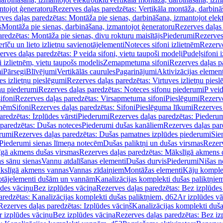
ntojot ģeneratoru
Rezerves daļas paredzētas: Vertikāla montāža, darbinā
ves daļas paredzētas: Montāža pie sienas, darbināšana, izmantojot elekt
s
Montāža pie sienas, darbināšana, izmantojot ģeneratoru
Rezerves daļas 
redzētas: Montāža pie sienas, divu rokturu maisītājs
Piederumi
Rezerves
erīču un lieto izlietņu savienotājelementi
Noteces sifoni izlietnēm
Rezerve
rves daļas paredzētas: P veida sifoni, vietu taupoši modeļi
Pudeļsifoni 
 izlietnēm, vietu taupošs modelis
Zemapmetuma sifoni
Rezerves daļas 
i
Pārsegi
Blīvējumi
Vertikālās caurules
Pagarinājumi
Aktivizācijas element
es izlietņu pieslēgumi
Rezerves daļas paredzētas: Virtuves izlietņu pies
nu piederumi
Rezerves daļas paredzētas: Noteces sifonu piederumi
P veid
ifoni
Rezerves daļas paredzētas: Virsapmetuma sifoni
Pieslēgumi
Rezerve
tnēm
Sifoni
Rezerves daļas paredzētas: Sifoni
Pieslēguma līkumi
Rezerves 
redzētas: Izplūdes vārsti
Piederumi
Rezerves daļas paredzētas: Piederu
 paredzētas: Dušas noteces
Piederumi dušas kanāliem
Rezerves daļas par
rumi
Rezerves daļas paredzētas: Dušas pamatnes izplūdes piederumi
Sie
 Piederumi sienas līmeņa notecēm
Dušas paliktņi un dušas virsmas
Rezerv
gā akmens dušas virsmas
Rezerves daļas paredzētas: Mākslīgā akmens 
s sānu sienas
Vannu atdalīšanas elementi
Dušas durvis
Piederumi
Nišas n
kslīgā akmens vannas
Vannas zīdaiņiem
Montāžas elementi
Kāju komplek
otājelementi dušām un vannām
Kanalizācijas komplekti dušas paliktņie
ūdes vāciņu
Bez izplūdes vāciņa
Rezerves daļas paredzētas: Bez izplūdes
aredzētas: Kanalizācijas komplekti dušas paliktņiem, d62
Ar izplūdes v
Rezerves daļas paredzētas: Izplūdes vāciņš
Kanalizācijas komplekti duša
r izplūdes vāciņu
Bez izplūdes vāciņa
Rezerves daļas paredzētas: Bez iz