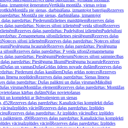
šana, izmantojot ģeneratoru
Vertikāla montāža, vienas sviras
rotīklu
Montāža pie sienas, darbināšana, izmantojot baterijas
Rezerves
paredzētas: Montāža pie sienas, darbināšana, izmantojot
 daļas paredzētas: Piederumi
Izlietnes maisītājiem
Rezerves daļas
s daļas paredzētas: Noteces sifoni izlietnēm
P veida sifoni
Rezerves
izlietnēm
Rezerves daļas paredzētas: Pudeļsifoni izlietnēm
Pudeļsifoni
paredzētas: Zemapmetuma sifoni
Izlietnes pieslēgumi
Rezerves daļas
i
Noteces sifoni izlietnēm
Rezerves daļas paredzētas: Noteces sifoni
lēgumi
Pieslēguma īscaurule
Rezerves daļas paredzētas: Pieslēguma
a sifoni
Rezerves daļas paredzētas: P veida sifoni
Zemapmetuma
s daļas paredzētas: Pieslēgumi
Piederumi
Noteces sifoni saimniecības
daļas paredzētas: Pieslēguma līkumi
Pieslēguma īscaurule
Rezerves
mi
Dušas un vannas
Dušas
Grīdas ūdens novade dušām
Rezerves daļas
edzētas: Piederumi dušas kanāliem
Dušas grīdas noteces
Rezerves
nas līmeņa noplūdes
Rezerves daļas paredzētas: Sienas līmeņa
es daļas paredzētas: Dušas paliktņi un dušas virsmas
Mākslīgā
dušas virsmas
Montāžas elementi
Rezerves daļas paredzētas: Montāžas
ovietošanas kārbas dušām
Nišas novietošanas
ti un komplekti ar šķērsstieņiem un sienas
m, d52
Rezerves daļas paredzētas: Kanalizācijas komplekti dušas
 vāciņa
Izplūdes vāciņš
Rezerves daļas paredzētas: Izplūdes
āciņu
Rezerves daļas paredzētas: Ar izplūdes vāciņu
Bez izplūdes
s paliktņiem, d90
Rezerves daļas paredzētas: Kanalizācijas komplekti
plūdes vāciņa
Izplūdes vāciņš
Rezerves daļas paredzētas: Izplūdes