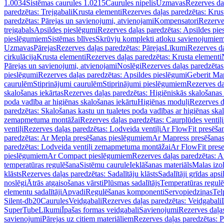
1.0034
Sistēmas caurules 1.0215
Caurules nipelis
Uzmavas
Rezerves da
paredzētas: Trejgabali
Krusta elementi
Rezerves daļas paredzētas: Krus
paredzētas: Pārejas un savienojumi, atvienojami
Kompensatori
Rezerve
trejgabals
Apsildes pieslēgumi
Rezerves daļas paredzētas: Apsildes pie
pieslēgumiem
Sistēmas blīves
Skrūvju komplekti atloku savienojumie
Uzmavas
Pārejas
Rezerves daļas paredzētas: Pārejas
Līkumi
Rezerves da
cirkulācija
Krusta elementi
Rezerves daļas paredzētas: Krusta elementi
Pārejas un savienojumi, atvienojami
Noslēgi
Rezerves daļas paredzētas
pieslēgumi
Rezerves daļas paredzētas: Apsildes pieslēgumi
Geberit Map
caurulēm
Stiprinājumi caurulēm
Stiprinājumi pieslēgumiem
Rezerves da
skalošanas iekārtas
Rezerves daļas paredzētas: Higiēniskās skalošanas 
poda vadība ar higiēnas skalošanas iekārtu
Higiēnas moduļi
Rezerves d
paredzētas: Skalošanas kastu un tualetes poda vadības ar higiēnas ska
zemapmetuma montāžai
Rezerves daļas paredzētas: Caurplūdes vent
ventiļi
Rezerves daļas paredzētas: Lodveida ventiļi
Ar FlowFit presēša
paredzētas: Ar Mepla presēšanas pieslēgumiem
Ar Mapress presēšana
paredzētas: Lodveida ventiļi zemapmetuma montāžai
Ar FlowFit pres
pieslēgumiem
Ar Compact pieslēgumiem
Rezerves daļas paredzētas: 
temperatūras regulēšana
Sistēmu caurule
Ieklāšanas materiāls
Malas izol
klāsts
Rezerves daļas paredzētas: Sadalītāju klāsts
Sadalītāji grīdas apsi
noslēgi
Ātrās atgaisošanas vārsti
Plūsmas sadalītājs
Temperatūras regulē
elementu sadalītāji
Apvadi
Regulēšanas komponenti
Servopiedziņas
Tel
Silent-db20
Caurules
Veidgabali
Rezerves daļas paredzētas: Veidgabali
SuperTube
Līkumi
Īpašas formas veidgabali
Savienojumi
Rezerves daļa
savienojumi
Pārejas uz citiem materiāliem
Rezerves daļas paredzētas: P