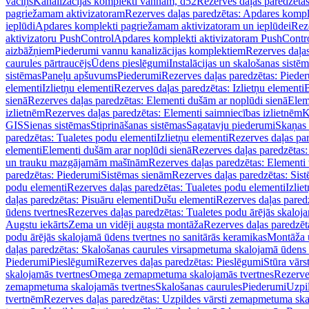
vāciņš
Kanalizācijas komplekti vannām, d52
Rezerves daļas paredzēta
pagriežamam aktivizatoram
Rezerves daļas paredzētas: Apdares komp
ieplūdi
Apdares komplekti pagriežamam aktivizatoram un ieplūdei
Rez
aktivizatoru PushControl
Apdares komplekti aktivizatoram PushContr
aizbāžņiem
Piederumi vannu kanalizācijas komplektiem
Rezerves daļa
caurules pārtraucējs
Ūdens pieslēgumi
Instalācijas un skalošanas sistē
sistēmas
Paneļu apšuvums
Piederumi
Rezerves daļas paredzētas: Piede
elementi
Izlietņu elementi
Rezerves daļas paredzētas: Izlietņu elementi
B
sienā
Rezerves daļas paredzētas: Elementi dušām ar noplūdi sienā
Elem
izlietnēm
Rezerves daļas paredzētas: Elementi saimniecības izlietnēm
K
GIS
Sienas sistēmas
Stiprināšanas sistēmas
Sagatavju piederumi
Skaņas 
paredzētas: Tualetes podu elementi
Izlietņu elementi
Rezerves daļas par
elementi
Elementi dušām arar noplūdi sienā
Rezerves daļas paredzētas:
un trauku mazgājamām mašīnām
Rezerves daļas paredzētas: Element
paredzētas: Piederumi
Sistēmas sienām
Rezerves daļas paredzētas: Sis
podu elementi
Rezerves daļas paredzētas: Tualetes podu elementi
Izlie
daļas paredzētas: Pisuāru elementi
Dušu elementi
Rezerves daļas pared
ūdens tvertnes
Rezerves daļas paredzētas: Tualetes podu ārējās skaloj
Augstu iekārts
Zema un vidēji augsta montāža
Rezerves daļas paredzēt
podu ārējās skalojamā ūdens tvertnes no sanitārās keramikas
Montāža u
daļas paredzētas: Skalošanas caurules virsapmetuma skalojamā ūdens
Piederumi
Pieslēgumi
Rezerves daļas paredzētas: Pieslēgumi
Stūra vārst
skalojamās tvertnes
Omega zemapmetuma skalojamās tvertnes
Rezerve
zemapmetuma skalojamās tvertnes
Skalošanas caurules
Piederumi
Uzpil
tvertnēm
Rezerves daļas paredzētas: Uzpildes vārsti zemapmetuma sk