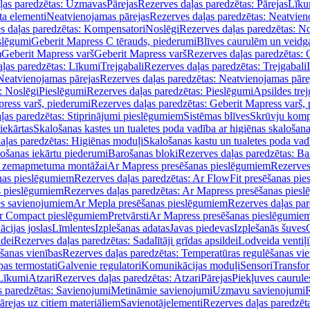
ļas paredzētas: Uzmavas
Pārejas
Rezerves daļas paredzētas: Pārejas
Līku
ta elementi
Neatvienojamas pārejas
Rezerves daļas paredzētas: Neatvien
s daļas paredzētas: Kompensatori
Noslēgi
Rezerves daļas paredzētas: No
slēgumi
Geberit Mapress C tērauds, piederumi
Blīves caurulēm un veidg
m
Geberit Mapress varš
Geberit Mapress varš
Rezerves daļas paredzētas: 
ļas paredzētas: Līkumi
Trejgabali
Rezerves daļas paredzētas: Trejgabali
Neatvienojamas pārejas
Rezerves daļas paredzētas: Neatvienojamas pāre
: Noslēgi
Pieslēgumi
Rezerves daļas paredzētas: Pieslēgumi
Apsildes trej
ress varš, piederumi
Rezerves daļas paredzētas: Geberit Mapress varš,
ļas paredzētas: Stiprinājumi pieslēgumiem
Sistēmas blīves
Skrūvju komp
iekārtas
Skalošanas kastes un tualetes poda vadība ar higiēnas skalošana
aļas paredzētas: Higiēnas moduļi
Skalošanas kastu un tualetes poda vad
lošanas iekārtu piederumi
Barošanas bloki
Rezerves daļas paredzētas: Ba
iļi zemapmetuma montāžai
Ar Mapress presēšanas pieslēgumiem
Rezerves
nas pieslēgumiem
Rezerves daļas paredzētas: Ar FlowFit presēšanas pi
s pieslēgumiem
Rezerves daļas paredzētas: Ar Mapress presēšanas pies
es savienojumiem
Ar Mepla presēšanas pieslēgumiem
Rezerves daļas pa
Ar Compact pieslēgumiem
Pretvārsti
Ar Mapress presēšanas pieslēgumie
ācijas joslas
Līmlentes
Izplešanas adatas
Javas piedevas
Izplešanās šuves
ldei
Rezerves daļas paredzētas: Sadalītāji grīdas apsildei
Lodveida ventiļi
šanas vienības
Rezerves daļas paredzētas: Temperatūras regulēšanas vie
pas termostati
Galvenie regulatori
Komunikācijas moduļi
Sensori
Transfor
Līkumi
Atzari
Rezerves daļas paredzētas: Atzari
Pārejas
Piekļuves caurule
s paredzētas: Savienojumi
Metināmie savienojumi
Uzmavu savienojumi
R
ārejas uz citiem materiāliem
Savienotājelementi
Rezerves daļas paredzēt