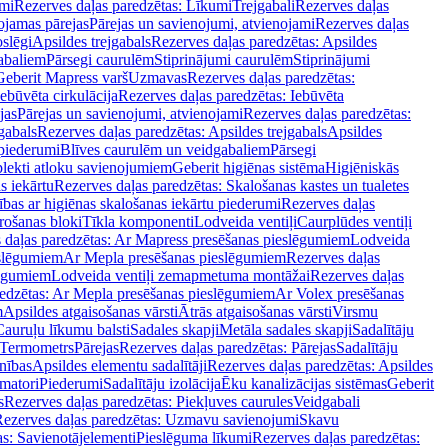
mi
Rezerves daļas paredzētas: Līkumi
Trejgabali
Rezerves daļas
ojamas pārejas
Pārejas un savienojumi, atvienojami
Rezerves daļas
slēgi
Apsildes trejgabals
Rezerves daļas paredzētas: Apsildes
abaliem
Pārsegi caurulēm
Stiprinājumi caurulēm
Stiprinājumi
Geberit Mapress varš
Uzmavas
Rezerves daļas paredzētas:
Iebūvēta cirkulācija
Rezerves daļas paredzētas: Iebūvēta
jas
Pārejas un savienojumi, atvienojami
Rezerves daļas paredzētas:
gabals
Rezerves daļas paredzētas: Apsildes trejgabals
Apsildes
 piederumi
Blīves caurulēm un veidgabaliem
Pārsegi
lekti atloku savienojumiem
Geberit higiēnas sistēma
Higiēniskās
s iekārtu
Rezerves daļas paredzētas: Skalošanas kastes un tualetes
ības ar higiēnas skalošanas iekārtu piederumi
Rezerves daļas
rošanas bloki
Tīkla komponenti
Lodveida ventiļi
Caurplūdes ventiļi
 daļas paredzētas: Ar Mapress presēšanas pieslēgumiem
Lodveida
eslēgumiem
Ar Mepla presēšanas pieslēgumiem
Rezerves daļas
lēgumiem
Lodveida ventiļi zemapmetuma montāžai
Rezerves daļas
redzētas: Ar Mepla presēšanas pieslēgumiem
Ar Volex presēšanas
m
Apsildes atgaisošanas vārsti
Ātrās atgaisošanas vārsti
Virsmu
Cauruļu līkumu balsti
Sadales skapji
Metāla sadales skapji
Sadalītāju
Termometrs
Pārejas
Rezerves daļas paredzētas: Pārejas
Sadalītāju
nības
Apsildes elementu sadalītāji
Rezerves daļas paredzētas: Apsildes
matori
Piederumi
Sadalītāju izolācija
Ēku kanalizācijas sistēmas
Geberit
s
Rezerves daļas paredzētas: Piekļuves caurules
Veidgabali
ezerves daļas paredzētas: Uzmavu savienojumi
Skavu
as: Savienotājelementi
Pieslēguma līkumi
Rezerves daļas paredzētas: