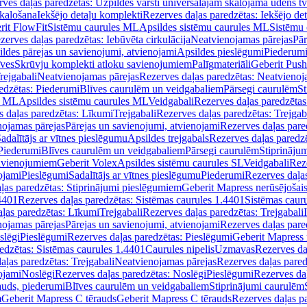
ves daļas paredzētas: Uzpildes vārsti universālajām skalojamā ūdens t
skalošana
Iekšējo detaļu komplekti
Rezerves daļas paredzētas: Iekšējo de
rit FlowFit
Sistēmu caurules ML
Apsildes sistēmu caurules ML
Sistēmu 
zerves daļas paredzētas: Iebūvēta cirkulācija
Neatvienojamas pārejas
Pār
ldes pārejas un savienojumi, atvienojami
Apsildes pieslēgumi
Piederum
īves
Skrūvju komplekti atloku savienojumiem
Palīgmateriāli
Geberit Push
rejgabali
Neatvienojamas pārejas
Rezerves daļas paredzētas: Neatvienoj
edzētas: Piederumi
Blīves caurulēm un veidgabaliem
Pārsegi caurulēm
St
s ML
Apsildes sistēmu caurules ML
Veidgabali
Rezerves daļas paredzētas
 daļas paredzētas: Līkumi
Trejgabali
Rezerves daļas paredzētas: Trejgab
nojamas pārejas
Pārejas un savienojumi, atvienojami
Rezerves daļas pare
adalītājs ar vītnes pieslēgumu
Apsildes trejgabals
Rezerves daļas paredzē
 Piederumi
Blīves caurulēm un veidgabaliem
Pārsegi caurulēm
Stiprināju
savienojumiem
Geberit Volex
Apsildes sistēmu caurules SL
Veidgabali
Reze
ojami
Pieslēgumi
Sadalītājs ar vītnes pieslēgumu
Piederumi
Rezerves daļa
ļas paredzētas: Stiprinājumi pieslēgumiem
Geberit Mapress nerūsējošais
4401
Rezerves daļas paredzētas: Sistēmas caurules 1.4401
Sistēmas caur
ļas paredzētas: Līkumi
Trejgabali
Rezerves daļas paredzētas: Trejgabali
nojamas pārejas
Pārejas un savienojumi, atvienojami
Rezerves daļas pare
slēgi
Pieslēgumi
Rezerves daļas paredzētas: Pieslēgumi
Geberit Mapress 
edzētas: Sistēmas caurules 1.4401
Caurules nipelis
Uzmavas
Rezerves da
aļas paredzētas: Trejgabali
Neatvienojamas pārejas
Rezerves daļas pared
ojami
Noslēgi
Rezerves daļas paredzētas: Noslēgi
Pieslēgumi
Rezerves da
auds, piederumi
Blīves caurulēm un veidgabaliem
Stiprinājumi caurulēm
m
Geberit Mapress C tērauds
Geberit Mapress C tērauds
Rezerves daļas p