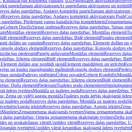
s: Kanalizācijas komplekti vannām, d52
Pagriežams aktivizators
Rezerves
lekti pagriežamam aktivizatoram
Ar pagriežamu aktivizatoru un ieplūdi
R
erves daļas paredzētas: Apdares komplekti pagriežamam aktivizatoram 
ol
Rezerves daļas paredzētas: Apdares komplekti aktivizatoram PushCon
s paredzētas: Piederumi vannu kanalizācijas komplektiem
Zemapmetuma c
mas
Geberit Duofix
Sienas sistēmas
Rezerves daļas paredzētas: Sienas sis
rumi
Montāžas elementi
Rezerves daļas paredzētas: Montāžas elementi
Tu
idē elementi
Rezerves daļas paredzētas: Bidē elementi
Pisuāru elementi
enti dušām un vannām
Rezerves daļas paredzētas: Elementi dušām un
onsoļu slodzes elementi
Rezerves daļas paredzētas: Konsoļu slodzes el
izolācijas piederumi
Paneļu apšuvums
Montāžas elementi
Rezerves daļas
edzētas: Izlietņu elementi
Bidē elementi
Rezerves daļas paredzētas: Bidē
 Elementi dušām arar noplūdi sienā
Elementi maisītājiem un ierīcēm
Reze
i veļas un trauku mazgājamām mašīnām
Konsoļu slodzes elementi
Pieder
tēmas sienām
Padeves sistēmām
Ūdens novadei
Geberit Kombifix
Montāža
tņu elementi
Rezerves daļas paredzētas: Izlietņu elementi
Bidē elementi
Re
zētas: Dušu elementi
Piederumi
Tualetes podu elementiem
Stiprinājumie
amā ūdens tvertnes
Montāža uz tualetes poda
Rezerves daļas paredzētas: 
as: Zema un vidēji augsta montāža
Tualetes podu ārējās skalojamā ūdens
z tualetes poda
Rezerves daļas paredzētas: Montāža uz tualetes poda
Sk
 tvertnēm
Augstu iekārts
Rezerves daļas paredzētas: Augstu iekārts
Zema 
i
Manšetes
Zemapmetuma skalojamās tvertnes
Sigma zemapmetuma skalo
s daļas paredzētas: Omega zemapmetuma skalojamās tvertnes
Delta ze
des un noskalošanas vārsti
Uzpildes vārsti
Rezerves daļas paredzētas: Uz
alojamām tvertnēm
Uzpildes vārsti keramikas skalojamā ūdens tvertnēm