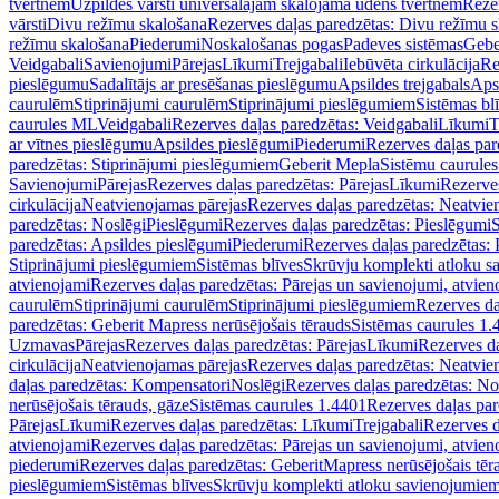
tvertnēm
Uzpildes vārsti universālajām skalojamā ūdens tvertnēm
Rezer
vārsti
Divu režīmu skalošana
Rezerves daļas paredzētas: Divu režīmu 
režīmu skalošana
Piederumi
Noskalošanas pogas
Padeves sistēmas
Gebe
Veidgabali
Savienojumi
Pārejas
Līkumi
Trejgabali
Iebūvēta cirkulācija
Re
pieslēgumu
Sadalītājs ar presēšanas pieslēgumu
Apsildes trejgabals
Apsi
caurulēm
Stiprinājumi caurulēm
Stiprinājumi pieslēgumiem
Sistēmas bl
caurules ML
Veidgabali
Rezerves daļas paredzētas: Veidgabali
Līkumi
T
ar vītnes pieslēgumu
Apsildes pieslēgumi
Piederumi
Rezerves daļas par
paredzētas: Stiprinājumi pieslēgumiem
Geberit Mepla
Sistēmu caurule
Savienojumi
Pārejas
Rezerves daļas paredzētas: Pārejas
Līkumi
Rezerves
cirkulācija
Neatvienojamas pārejas
Rezerves daļas paredzētas: Neatvie
paredzētas: Noslēgi
Pieslēgumi
Rezerves daļas paredzētas: Pieslēgumi
S
paredzētas: Apsildes pieslēgumi
Piederumi
Rezerves daļas paredzētas:
Stiprinājumi pieslēgumiem
Sistēmas blīves
Skrūvju komplekti atloku 
atvienojami
Rezerves daļas paredzētas: Pārejas un savienojumi, atvien
caurulēm
Stiprinājumi caurulēm
Stiprinājumi pieslēgumiem
Rezerves da
paredzētas: Geberit Mapress nerūsējošais tērauds
Sistēmas caurules 1.
Uzmavas
Pārejas
Rezerves daļas paredzētas: Pārejas
Līkumi
Rezerves da
cirkulācija
Neatvienojamas pārejas
Rezerves daļas paredzētas: Neatvie
daļas paredzētas: Kompensatori
Noslēgi
Rezerves daļas paredzētas: No
nerūsējošais tērauds, gāze
Sistēmas caurules 1.4401
Rezerves daļas par
Pārejas
Līkumi
Rezerves daļas paredzētas: Līkumi
Trejgabali
Rezerves d
atvienojami
Rezerves daļas paredzētas: Pārejas un savienojumi, atvien
piederumi
Rezerves daļas paredzētas: GeberitMapress nerūsējošais tēr
pieslēgumiem
Sistēmas blīves
Skrūvju komplekti atloku savienojumie