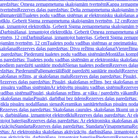
paredzētas: Omega zemapmetuma skalojamām tvertnēm
Kappa zemapme
tvertnēm
Rezerves daļas paredzētas: Delta zemapmetuma skalojamām t
līgmateriāli
Tualetes podu vadības sistēmas ar elektronisku skalošanas a
trotīklu, Geberit Sigma zemapmetuma skalojamām tvertnēm, 12 cm
Rezer
ai, izmantojot elektrotīklu, Geberit Sigma zemapmetuma skalojamām t
m
Darbināšanai, izmantojot elektrotīklu, Geberit Omega zemapmetuma 
ertnēm, 12 cm
Darbināšanai, izmantojot baterijas, Geberit Sigma zem
lojamām tvertnēm, 12 cm
Tualetes podu vadības sistēmas ar pneimatisku 
kalošanai
Rezerves daļas paredzētas: Divu režīmu skalošanai
Vienrežīma
 paredzētas: Piederumi tualetes podu vadības sistēmām
Montāžas kompl
s paredzētas: Tualetes podu vadības sistēmām ar elektronisku skalošana
 podiem paredzēti sanitārie moduļi
Sienas tualetes podiem
Rezerves daļas
edzētas: Piederumi
Palīgmateriāli
Bidē paredzēti sanitārie moduļi
Rezerves
skalošanas režīms, ar skalošanas malu
Rezerves daļas paredzētas: Pisuāri
Rezerves daļas paredzētas: Pisuāri, skalošanas režīms, bez skalošanas m
pisuāru vadības sistēmām
Ar iebūvētu pisuāru vadības sistēmu
Rezerves
vadības sistēmai
Pisuāri, skalošanas režīms, ar vāku / paredzēts vākam
Re
 skalošanas malas
Pisuāri, darbībai bez ūdens
Rezerves daļas paredzētas:
tikla pisuāru nodalīšanas sienas
Keramikas sanitārtehnikas pisuāru noda
Rezerves daļas paredzētas: Skalošanas caurules, skalošanas līkumi un p
u, darbināšana, izmantojot elektrotīklu
Rezerves daļas paredzētas: Ar el
tojot baterijas
Rezerves daļas paredzētas: Ar elektronisku skalošanas akt
vizāciju
Standarta
Rezerves daļas paredzētas: Standarta
Virsapmetuma
Re
ētas: Ar elektronisku skalošanas aktivizāciju, darbināšana, izmantojot e
as aktivizāciju, darbināšana, izmantojot baterijas
Piederumi
Rezerves da