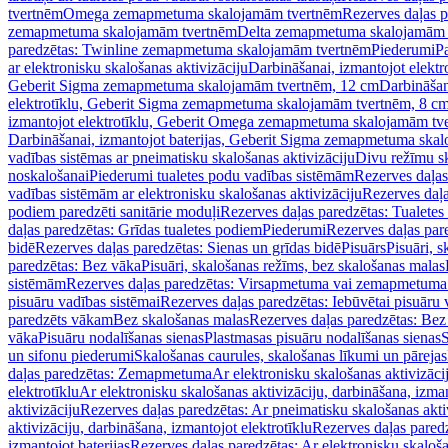
tvertnēm
Omega zemapmetuma skalojamām tvertnēm
Rezerves daļas 
zemapmetuma skalojamām tvertnēm
Delta zemapmetuma skalojamām 
paredzētas: Twinline zemapmetuma skalojamām tvertnēm
Piederumi
Pa
ar elektronisku skalošanas aktivizāciju
Darbināšanai, izmantojot elek
Geberit Sigma zemapmetuma skalojamām tvertnēm, 12 cm
Darbināšan
elektrotīklu, Geberit Sigma zemapmetuma skalojamām tvertnēm, 8 c
izmantojot elektrotīklu, Geberit Omega zemapmetuma skalojamām tv
Darbināšanai, izmantojot baterijas, Geberit Sigma zemapmetuma ska
vadības sistēmas ar pneimatisku skalošanas aktivizāciju
Divu režīmu s
noskalošanai
Piederumi tualetes podu vadības sistēmām
Rezerves daļas
vadības sistēmām ar elektronisku skalošanas aktivizāciju
Rezerves daļa
podiem paredzēti sanitārie moduļi
Rezerves daļas paredzētas: Tualetes
daļas paredzētas: Grīdas tualetes podiem
Piederumi
Rezerves daļas par
bidē
Rezerves daļas paredzētas: Sienas un grīdas bidē
Pisuārs
Pisuāri, 
paredzētas: Bez vāka
Pisuāri, skalošanas režīms, bez skalošanas malas
sistēmām
Rezerves daļas paredzētas: Virsapmetuma vai zemapmetuma 
pisuāru vadības sistēmai
Rezerves daļas paredzētas: Iebūvētai pisuāru 
paredzēts vākam
Bez skalošanas malas
Rezerves daļas paredzētas: Bez
vāka
Pisuāru nodalīšanas sienas
Plastmasas pisuāru nodalīšanas sienas
S
un sifonu piederumi
Skalošanas caurules, skalošanas līkumi un pārejas
daļas paredzētas: Zemapmetuma
Ar elektronisku skalošanas aktivizācij
elektrotīklu
Ar elektronisku skalošanas aktivizāciju, darbināšana, izman
aktivizāciju
Rezerves daļas paredzētas: Ar pneimatisku skalošanas akti
aktivizāciju, darbināšana, izmantojot elektrotīklu
Rezerves daļas paredz
izmantojot baterijas
Rezerves daļas paredzētas: Ar elektronisku skalošan