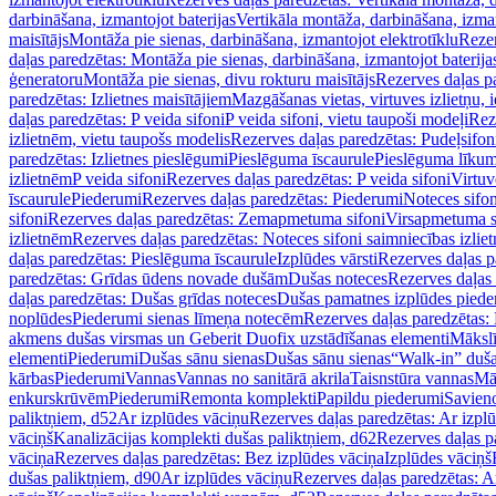
darbināšana, izmantojot baterijas
Vertikāla montāža, darbināšana, izma
maisītājs
Montāža pie sienas, darbināšana, izmantojot elektrotīklu
Rezer
daļas paredzētas: Montāža pie sienas, darbināšana, izmantojot baterija
ģeneratoru
Montāža pie sienas, divu rokturu maisītājs
Rezerves daļas pa
paredzētas: Izlietnes maisītājiem
Mazgāšanas vietas, virtuves izlietņu, i
daļas paredzētas: P veida sifoni
P veida sifoni, vietu taupoši modeļi
Reze
izlietnēm, vietu taupošs modelis
Rezerves daļas paredzētas: Pudeļsifoni
paredzētas: Izlietnes pieslēgumi
Pieslēguma īscaurule
Pieslēguma līkum
izlietnēm
P veida sifoni
Rezerves daļas paredzētas: P veida sifoni
Virtuv
īscaurule
Piederumi
Rezerves daļas paredzētas: Piederumi
Noteces sifo
sifoni
Rezerves daļas paredzētas: Zemapmetuma sifoni
Virsapmetuma s
izlietnēm
Rezerves daļas paredzētas: Noteces sifoni saimniecības izlie
daļas paredzētas: Pieslēguma īscaurule
Izplūdes vārsti
Rezerves daļas pa
paredzētas: Grīdas ūdens novade dušām
Dušas noteces
Rezerves daļas
daļas paredzētas: Dušas grīdas noteces
Dušas pamatnes izplūdes piede
noplūdes
Piederumi sienas līmeņa notecēm
Rezerves daļas paredzētas:
akmens dušas virsmas un Geberit Duofix uzstādīšanas elementi
Mākslī
elementi
Piederumi
Dušas sānu sienas
Dušas sānu sienas
“Walk-in” duša
kārbas
Piederumi
Vannas
Vannas no sanitārā akrila
Taisnstūra vannas
Mā
enkurskrūvēm
Piederumi
Remonta komplekti
Papildu piederumi
Savien
paliktņiem, d52
Ar izplūdes vāciņu
Rezerves daļas paredzētas: Ar izpl
vāciņš
Kanalizācijas komplekti dušas paliktņiem, d62
Rezerves daļas p
vāciņa
Rezerves daļas paredzētas: Bez izplūdes vāciņa
Izplūdes vāciņš
dušas paliktņiem, d90
Ar izplūdes vāciņu
Rezerves daļas paredzētas: A