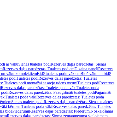
podi ar vāku
Sienas tualetes podi
Rezerves daļas paredzētas: Sienas
em
Rezerves daļas paredzētas: Tualetes podiem
Dizaina paneļi
Rezerves
u un vāku komplektiem
Bidē tualetes podu vākiem
Bidē vāku un bidē
aletes podi
Tualetes podi
Rezerves daļas paredzētas: Tualetes
s: Tualetes podi montāžai ar ārējo ūdens tvertni
Tualetes podi
Rezerves
i
Rezerves daļas paredzētas: Tualetes poda vāki
Tualetes poda
s podi
Rezerves daļas paredzētas: Paaugstināti tualetes podi
Pagarināti
vāki
Tualetes poda vāki
Rezerves daļas paredzētas: Tualetes poda
bērniem
Sienas tualetes podi
Rezerves daļas paredzētas: Sienas tualetes
 vāki bērniem
Tualetes poda vāki
Rezerves daļas paredzētas: Tualetes
das bidē
Piederumi
Rezerves daļas paredzētas: Piederumi
Noskalošanas
tnēm
Rezerves daļas paredzētas: Sigma zemapmetuma skalojamām