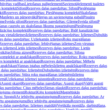
ebūvētas vadības
Lietošanas palīgelementi
Savienotājelementi tualetes
s komplekti
Sifoni
Rezerves daļas paredzētas: Sifoni
Pieslēguma
kti
Rezerves daļas paredzētas: Pieslēguma komplekti
Skalošanas
Manšetes un pārsegvāki
Pārejas un savienojuma gabali
Pisuāru
mežveida sifoni
Rezerves daļas paredzētas: Gliemežveida sifoni
P
šanas cauruļu un skalošanas līkumu pagarinājumi
Pieslēguma
izācijas komplekti
Rezerves daļas paredzētas: Bidē kanalizācijas
as vieta
Izlietnes
Izlietnes
Rezerves daļas paredzētas: Izlietnes
Dubultās
s daļas paredzētas: Uzliekamās izlietnes
Roku mazgāšanas
Rezerves daļas paredzētas: Iebūvējamas izlietnes
Zem virsmas
s izlietnes
Lietās izlietnes
Rezerves daļas paredzētas: Lietās
stkājas
Sifona aizsegi
Rezerves daļas paredzētas: Sifona
komplekti ar apakšskapi
Rezerves daļas paredzētas: Roku mazgāšanas
es komplekti ar apakšskapi
Rezerves daļas paredzētas: Mēbeļu
r apakšskapi
Vannas istabas mēbeles
Izlietņu apakšskapji
Rezerves daļas
daļas paredzētas: Izlietnēm
Dubultajām izlietnēm
Rezerves daļas
as paredzētas: Stūra roku mazgāšanas izlietnēm
Izlietņu
ormā
Uzliekamai izlietnei taisnstūra
Rezerves daļas paredzētas:
i
Augsti skapji
Rezerves daļas paredzētas: Augsti skapji
Vidēji augsti
as paredzētas: Citas mēbeles
Sienas plaukti
Rezerves daļas paredzētas:
ojuma elementi
Rokturi
Kāju komplekti
Magnētiskās
s: Spoguļi
Ar iebūvētu apgaismojumu
Rezerves daļas paredzētas: Ar
vētu apgaismojumu
Bez iebūvēta apgaismojuma
Rezerves daļas
s daļas paredzētas: Izlietnes maisītāji
Vertikāla montāža, darbināšana,
ntojot baterijas
Rezerves daļas paredzētas: Vertikāla montāža,