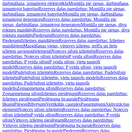
darbināšana, izmantojot elektrotīklu
Montāža pie sienas, darbināšana,
izmantojot baterijas
Rezerves daļas paredzētas: Montāža pie sienas,
darbināšana, izmantojot baterijas
Montāža pie sienas, darbināšana,
izmantojot ģeneratoru
Rezerves daļas paredzētas: Montāža pie
sienas, darbināšana, izmantojot ģeneratoru
Montāža pie sienas, divu
rokturu maisītājs
Rezerves daļas paredzētas: Montāža pie sienas, divu
rokturu maisītājs
Piederumi
Rezerves daļas paredzētas:
Piederumi
Izlietnes maisītājiem
Rezerves daļas paredzētas: Izlietnes
maisītājiem
Mazgāšanas vietas, virtuves izlietņu, ierīču un lieto
izlietņu savienotājelementi
Noteces sifoni izlietnēm
Rezerves daļas
paredzētas: Noteces sifoni izlietnēm
P veida sifoni
Rezerves daļas
paredzētas: P veida sifoni
P veida sifoni, vietu taupoši
modeļi
Rezerves daļas paredzētas: P veida sifoni, vietu taupoši
modeļi
Pudeļsifoni izlietnēm
Rezerves daļas paredzētas: Pudeļsifoni
izlietnēm
Pudeļsifoni izlietnēm, vietu taupošs modelis
Rezerves daļas
paredzētas: Pudeļsifoni izlietnēm, vietu taupošs
modelis
Zemapmetuma sifoni
Rezerves daļas paredzētas:
Zemapmetuma sifoni
Izlietnes pieslēgumi
Rezerves daļas paredzētas:
Izlietnes pieslēgumi
Pieslēguma īscaurule
Pieslēguma
līkumi
Pārsegi
Blīvējumi
Vertikālās caurules
Pagarinājumi
Aktivizācijas
elementi
Noteces sifoni izlietnēm
Rezerves daļas paredzētas: Noteces
sifoni izlietnēm
P veida sifoni
Rezerves daļas paredzētas: P veida
sifoni
Virtuves izlietņu pieslēgumi
Rezerves daļas paredzētas:
Virtuves izlietņu pieslēgumi
Pieslēguma īscaurule
Rezerves daļas
paredzētas: Pieslēguma īscaurule
Piederumi
Rezerves daļas