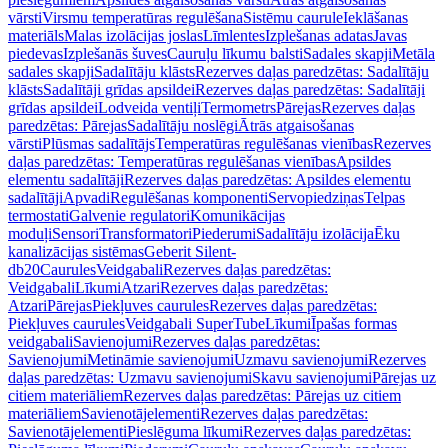
vārsti
Virsmu temperatūras regulēšana
Sistēmu caurule
Ieklāšanas
materiāls
Malas izolācijas joslas
Līmlentes
Izplešanas adatas
Javas
piedevas
Izplešanās šuves
Cauruļu līkumu balsti
Sadales skapji
Metāla
sadales skapji
Sadalītāju klāsts
Rezerves daļas paredzētas: Sadalītāju
klāsts
Sadalītāji grīdas apsildei
Rezerves daļas paredzētas: Sadalītāji
grīdas apsildei
Lodveida ventiļi
Termometrs
Pārejas
Rezerves daļas
paredzētas: Pārejas
Sadalītāju noslēgi
Ātrās atgaisošanas
vārsti
Plūsmas sadalītājs
Temperatūras regulēšanas vienības
Rezerves
daļas paredzētas: Temperatūras regulēšanas vienības
Apsildes
elementu sadalītāji
Rezerves daļas paredzētas: Apsildes elementu
sadalītāji
Apvadi
Regulēšanas komponenti
Servopiedziņas
Telpas
termostati
Galvenie regulatori
Komunikācijas
moduļi
Sensori
Transformatori
Piederumi
Sadalītāju izolācija
Ēku
kanalizācijas sistēmas
Geberit Silent-
db20
Caurules
Veidgabali
Rezerves daļas paredzētas:
Veidgabali
Līkumi
Atzari
Rezerves daļas paredzētas:
Atzari
Pārejas
Piekļuves caurules
Rezerves daļas paredzētas:
Piekļuves caurules
Veidgabali SuperTube
Līkumi
Īpašas formas
veidgabali
Savienojumi
Rezerves daļas paredzētas:
Savienojumi
Metināmie savienojumi
Uzmavu savienojumi
Rezerves
daļas paredzētas: Uzmavu savienojumi
Skavu savienojumi
Pārejas uz
citiem materiāliem
Rezerves daļas paredzētas: Pārejas uz citiem
materiāliem
Savienotājelementi
Rezerves daļas paredzētas:
Savienotājelementi
Pieslēguma līkumi
Rezerves daļas paredzētas: