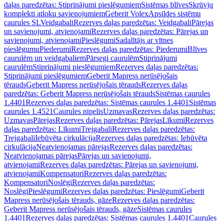
daļas paredzētas: Stiprinājumi pieslēgumiem
Sistēmas blīves
Skrūvju
komplekti atloku savienojumiem
Geberit Volex
Apsildes sistēmu
caurules SL
Veidgabali
Rezerves daļas paredzētas: Veidgabali
Pārejas
un savienojumi, atvienojami
Rezerves daļas paredzētas: Pārejas un
savienojumi, atvienojami
Pieslēgumi
Sadalītājs ar vītnes
pieslēgumu
Piederumi
Rezerves daļas paredzētas: Piederumi
Blīves
caurulēm un veidgabaliem
Pārsegi caurulēm
Stiprinājumi
caurulēm
Stiprinājumi pieslēgumiem
Rezerves daļas paredzētas:
Stiprinājumi pieslēgumiem
Geberit Mapress nerūsējošais
tērauds
Geberit Mapress nerūsējošais tērauds
Rezerves daļas
paredzētas: Geberit Mapress nerūsējošais tērauds
Sistēmas caurules
1.4401
Rezerves daļas paredzētas: Sistēmas caurules 1.4401
Sistēmas
caurules 1.4521
Caurules nipelis
Uzmavas
Rezerves daļas paredzētas:
Uzmavas
Pārejas
Rezerves daļas paredzētas: Pārejas
Līkumi
Rezerves
daļas paredzētas: Līkumi
Trejgabali
Rezerves daļas paredzētas:
Trejgabali
Iebūvēta cirkulācija
Rezerves daļas paredzētas: Iebūvēta
cirkulācija
Neatvienojamas pārejas
Rezerves daļas paredzētas:
Neatvienojamas pārejas
Pārejas un savienojumi,
atvienojami
Rezerves daļas paredzētas: Pārejas un savienojumi,
atvienojami
Kompensatori
Rezerves daļas paredzētas:
Kompensatori
Noslēgi
Rezerves daļas paredzētas:
Noslēgi
Pieslēgumi
Rezerves daļas paredzētas: Pieslēgumi
Geberit
Mapress nerūsējošais tērauds, gāze
Rezerves daļas paredzētas:
Geberit Mapress nerūsējošais tērauds, gāze
Sistēmas caurules
1.4401
Rezerves daļas paredzētas: Sistēmas caurules 1.4401
Caurules