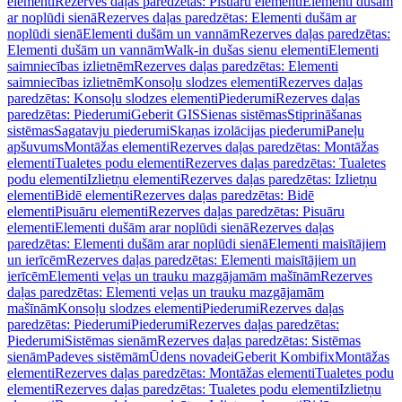
elementi
Rezerves daļas paredzētas: Pisuāru elementi
Elementi dušām
ar noplūdi sienā
Rezerves daļas paredzētas: Elementi dušām ar
noplūdi sienā
Elementi dušām un vannām
Rezerves daļas paredzētas:
Elementi dušām un vannām
Walk-in dušas sienu elementi
Elementi
saimniecības izlietnēm
Rezerves daļas paredzētas: Elementi
saimniecības izlietnēm
Konsoļu slodzes elementi
Rezerves daļas
paredzētas: Konsoļu slodzes elementi
Piederumi
Rezerves daļas
paredzētas: Piederumi
Geberit GIS
Sienas sistēmas
Stiprināšanas
sistēmas
Sagatavju piederumi
Skaņas izolācijas piederumi
Paneļu
apšuvums
Montāžas elementi
Rezerves daļas paredzētas: Montāžas
elementi
Tualetes podu elementi
Rezerves daļas paredzētas: Tualetes
podu elementi
Izlietņu elementi
Rezerves daļas paredzētas: Izlietņu
elementi
Bidē elementi
Rezerves daļas paredzētas: Bidē
elementi
Pisuāru elementi
Rezerves daļas paredzētas: Pisuāru
elementi
Elementi dušām arar noplūdi sienā
Rezerves daļas
paredzētas: Elementi dušām arar noplūdi sienā
Elementi maisītājiem
un ierīcēm
Rezerves daļas paredzētas: Elementi maisītājiem un
ierīcēm
Elementi veļas un trauku mazgājamām mašīnām
Rezerves
daļas paredzētas: Elementi veļas un trauku mazgājamām
mašīnām
Konsoļu slodzes elementi
Piederumi
Rezerves daļas
paredzētas: Piederumi
Piederumi
Rezerves daļas paredzētas:
Piederumi
Sistēmas sienām
Rezerves daļas paredzētas: Sistēmas
sienām
Padeves sistēmām
Ūdens novadei
Geberit Kombifix
Montāžas
elementi
Rezerves daļas paredzētas: Montāžas elementi
Tualetes podu
elementi
Rezerves daļas paredzētas: Tualetes podu elementi
Izlietņu