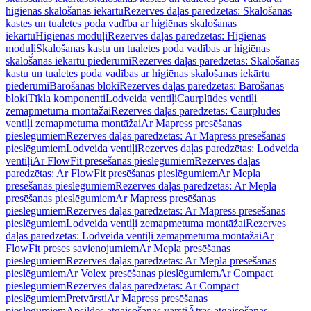
higiēnas skalošanas iekārtu
Rezerves daļas paredzētas: Skalošanas
kastes un tualetes poda vadība ar higiēnas skalošanas
iekārtu
Higiēnas moduļi
Rezerves daļas paredzētas: Higiēnas
moduļi
Skalošanas kastu un tualetes poda vadības ar higiēnas
skalošanas iekārtu piederumi
Rezerves daļas paredzētas: Skalošanas
kastu un tualetes poda vadības ar higiēnas skalošanas iekārtu
piederumi
Barošanas bloki
Rezerves daļas paredzētas: Barošanas
bloki
Tīkla komponenti
Lodveida ventiļi
Caurplūdes ventiļi
zemapmetuma montāžai
Rezerves daļas paredzētas: Caurplūdes
ventiļi zemapmetuma montāžai
Ar Mapress presēšanas
pieslēgumiem
Rezerves daļas paredzētas: Ar Mapress presēšanas
pieslēgumiem
Lodveida ventiļi
Rezerves daļas paredzētas: Lodveida
ventiļi
Ar FlowFit presēšanas pieslēgumiem
Rezerves daļas
paredzētas: Ar FlowFit presēšanas pieslēgumiem
Ar Mepla
presēšanas pieslēgumiem
Rezerves daļas paredzētas: Ar Mepla
presēšanas pieslēgumiem
Ar Mapress presēšanas
pieslēgumiem
Rezerves daļas paredzētas: Ar Mapress presēšanas
pieslēgumiem
Lodveida ventiļi zemapmetuma montāžai
Rezerves
daļas paredzētas: Lodveida ventiļi zemapmetuma montāžai
Ar
FlowFit preses savienojumiem
Ar Mepla presēšanas
pieslēgumiem
Rezerves daļas paredzētas: Ar Mepla presēšanas
pieslēgumiem
Ar Volex presēšanas pieslēgumiem
Ar Compact
pieslēgumiem
Rezerves daļas paredzētas: Ar Compact
pieslēgumiem
Pretvārsti
Ar Mapress presēšanas
pieslēgumiem
Apsildes atgaisošanas vārsti
Ātrās atgaisošanas