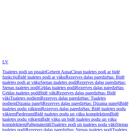
LV
Tualetes podi un pisuāri
Geberit AquaClean tualetes podi ar bidē
funkciju
Bidē tualetes podi ar vāku
Rezerves daļas paredzētas: Bidē
tualetes podi ar vāku
Sienas tualetes podi
Rezerves daļas paredzētas:
Sienas tualetes podi
Grīdas tualetes podi
Rezerves daļas paredzētas:
Grīdas tualetes podi
Bidē vāki
Rezerves daļas paredzētas: Bidē
vāki
Tualetes podiem
Rezerves daļas paredzētas: Tualetes
podiem
Dizaina paneļi
Rezerves daļas paredzētas: Dizaina paneļi
Bidē
tualetes podu vākiem
Rezerves daļas paredzētas: Bidē tualetes podu
vākiem
Piederumi
Bidē tualetes podu un vāku komplektiem
Bidē
tualetes podu vākiem
Bidē vāku un bidē tualetes podu un vāku
komplektiem
Palīgmateriāli
Tualetes podi un tualetes poda vāki
Sienas
tualetes podi
Rezerves daļas paredzētas: Sienas tualetes podi
Tualetes