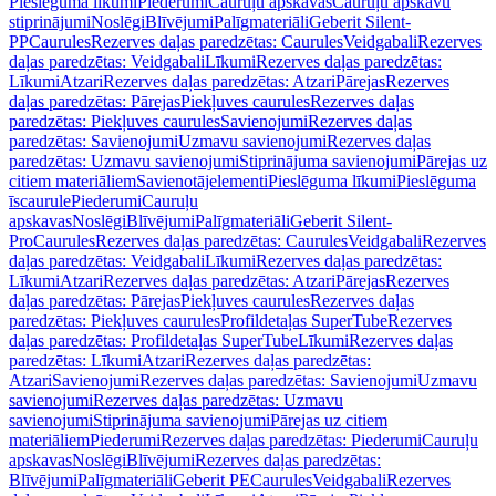
Pieslēguma līkumi
Piederumi
Cauruļu apskavas
Cauruļu apskavu
stiprinājumi
Noslēgi
Blīvējumi
Palīgmateriāli
Geberit Silent-
PP
Caurules
Rezerves daļas paredzētas: Caurules
Veidgabali
Rezerves
daļas paredzētas: Veidgabali
Līkumi
Rezerves daļas paredzētas:
Līkumi
Atzari
Rezerves daļas paredzētas: Atzari
Pārejas
Rezerves
daļas paredzētas: Pārejas
Piekļuves caurules
Rezerves daļas
paredzētas: Piekļuves caurules
Savienojumi
Rezerves daļas
paredzētas: Savienojumi
Uzmavu savienojumi
Rezerves daļas
paredzētas: Uzmavu savienojumi
Stiprinājuma savienojumi
Pārejas uz
citiem materiāliem
Savienotājelementi
Pieslēguma līkumi
Pieslēguma
īscaurule
Piederumi
Cauruļu
apskavas
Noslēgi
Blīvējumi
Palīgmateriāli
Geberit Silent-
Pro
Caurules
Rezerves daļas paredzētas: Caurules
Veidgabali
Rezerves
daļas paredzētas: Veidgabali
Līkumi
Rezerves daļas paredzētas:
Līkumi
Atzari
Rezerves daļas paredzētas: Atzari
Pārejas
Rezerves
daļas paredzētas: Pārejas
Piekļuves caurules
Rezerves daļas
paredzētas: Piekļuves caurules
Profildetaļas SuperTube
Rezerves
daļas paredzētas: Profildetaļas SuperTube
Līkumi
Rezerves daļas
paredzētas: Līkumi
Atzari
Rezerves daļas paredzētas:
Atzari
Savienojumi
Rezerves daļas paredzētas: Savienojumi
Uzmavu
savienojumi
Rezerves daļas paredzētas: Uzmavu
savienojumi
Stiprinājuma savienojumi
Pārejas uz citiem
materiāliem
Piederumi
Rezerves daļas paredzētas: Piederumi
Cauruļu
apskavas
Noslēgi
Blīvējumi
Rezerves daļas paredzētas:
Blīvējumi
Palīgmateriāli
Geberit PE
Caurules
Veidgabali
Rezerves