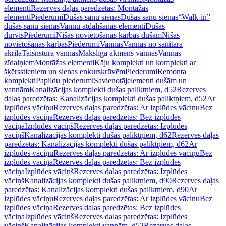
elementi
Rezerves daļas paredzētas: Montāžas
elementi
Piederumi
Dušas sānu sienas
Dušas sānu sienas
“Walk-in”
dušas sānu sienas
Vannu atdalīšanas elementi
Dušas
durvis
Piederumi
Nišas novietošanas kārbas dušām
Nišas
novietošanas kārbas
Piederumi
Vannas
Vannas no sanitārā
akrila
Taisnstūra vannas
Mākslīgā akmens vannas
Vannas
zīdaiņiem
Montāžas elementi
Kāju komplekti un komplekti ar
šķērsstieņiem un sienas enkurskrūvēm
Piederumi
Remonta
komplekti
Papildu piederumi
Savienotājelementi dušām un
vannām
Kanalizācijas komplekti dušas paliktņiem, d52
Rezerves
daļas paredzētas: Kanalizācijas komplekti dušas paliktņiem, d52
Ar
izplūdes vāciņu
Rezerves daļas paredzētas: Ar izplūdes vāciņu
Bez
izplūdes vāciņa
Rezerves daļas paredzētas: Bez izplūdes
vāciņa
Izplūdes vāciņš
Rezerves daļas paredzētas: Izplūdes
vāciņš
Kanalizācijas komplekti dušas paliktņiem, d62
Rezerves daļas
paredzētas: Kanalizācijas komplekti dušas paliktņiem, d62
Ar
izplūdes vāciņu
Rezerves daļas paredzētas: Ar izplūdes vāciņu
Bez
izplūdes vāciņa
Rezerves daļas paredzētas: Bez izplūdes
vāciņa
Izplūdes vāciņš
Rezerves daļas paredzētas: Izplūdes
vāciņš
Kanalizācijas komplekti dušas paliktņiem, d90
Rezerves daļas
paredzētas: Kanalizācijas komplekti dušas paliktņiem, d90
Ar
izplūdes vāciņu
Rezerves daļas paredzētas: Ar izplūdes vāciņu
Bez
izplūdes vāciņa
Rezerves daļas paredzētas: Bez izplūdes
vāciņa
Izplūdes vāciņš
Rezerves daļas paredzētas: Izplūdes
vāciņš
Kanalizācijas komplekti vannām, d52
Rezerves daļas