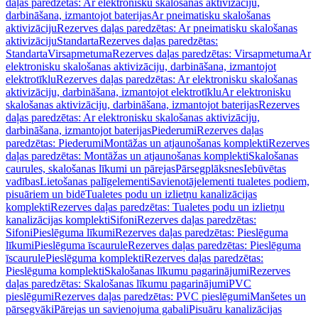
daļas paredzētas: Ar elektronisku skalošanas aktivizāciju,
darbināšana, izmantojot baterijas
Ar pneimatisku skalošanas
aktivizāciju
Rezerves daļas paredzētas: Ar pneimatisku skalošanas
aktivizāciju
Standarta
Rezerves daļas paredzētas:
Standarta
Virsapmetuma
Rezerves daļas paredzētas: Virsapmetuma
Ar
elektronisku skalošanas aktivizāciju, darbināšana, izmantojot
elektrotīklu
Rezerves daļas paredzētas: Ar elektronisku skalošanas
aktivizāciju, darbināšana, izmantojot elektrotīklu
Ar elektronisku
skalošanas aktivizāciju, darbināšana, izmantojot baterijas
Rezerves
daļas paredzētas: Ar elektronisku skalošanas aktivizāciju,
darbināšana, izmantojot baterijas
Piederumi
Rezerves daļas
paredzētas: Piederumi
Montāžas un atjaunošanas komplekti
Rezerves
daļas paredzētas: Montāžas un atjaunošanas komplekti
Skalošanas
caurules, skalošanas līkumi un pārejas
Pārsegplāksnes
Iebūvētas
vadības
Lietošanas palīgelementi
Savienotājelementi tualetes podiem,
pisuāriem un bidē
Tualetes podu un izlietņu kanalizācijas
komplekti
Rezerves daļas paredzētas: Tualetes podu un izlietņu
kanalizācijas komplekti
Sifoni
Rezerves daļas paredzētas:
Sifoni
Pieslēguma līkumi
Rezerves daļas paredzētas: Pieslēguma
līkumi
Pieslēguma īscaurule
Rezerves daļas paredzētas: Pieslēguma
īscaurule
Pieslēguma komplekti
Rezerves daļas paredzētas:
Pieslēguma komplekti
Skalošanas līkumu pagarinājumi
Rezerves
daļas paredzētas: Skalošanas līkumu pagarinājumi
PVC
pieslēgumi
Rezerves daļas paredzētas: PVC pieslēgumi
Manšetes un
pārsegvāki
Pārejas un savienojuma gabali
Pisuāru kanalizācijas