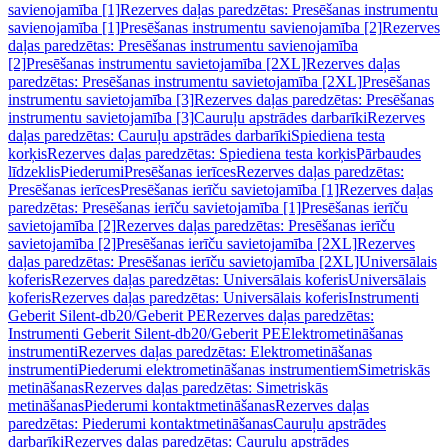
savienojamība [1]
Rezerves daļas paredzētas: Presēšanas instrumentu
savienojamība [1]
Presēšanas instrumentu savienojamība [2]
Rezerves
daļas paredzētas: Presēšanas instrumentu savienojamība
[2]
Presēšanas instrumentu savietojamība [2XL]
Rezerves daļas
paredzētas: Presēšanas instrumentu savietojamība [2XL]
Presēšanas
instrumentu savietojamība [3]
Rezerves daļas paredzētas: Presēšanas
instrumentu savietojamība [3]
Cauruļu apstrādes darbarīki
Rezerves
daļas paredzētas: Cauruļu apstrādes darbarīki
Spiediena testa
korķis
Rezerves daļas paredzētas: Spiediena testa korķis
Pārbaudes
līdzeklis
Piederumi
Presēšanas ierīces
Rezerves daļas paredzētas:
Presēšanas ierīces
Presēšanas ierīču savietojamība [1]
Rezerves daļas
paredzētas: Presēšanas ierīču savietojamība [1]
Presēšanas ierīču
savietojamība [2]
Rezerves daļas paredzētas: Presēšanas ierīču
savietojamība [2]
Presēšanas ierīču savietojamība [2XL]
Rezerves
daļas paredzētas: Presēšanas ierīču savietojamība [2XL]
Universālais
koferis
Rezerves daļas paredzētas: Universālais koferis
Universālais
koferis
Rezerves daļas paredzētas: Universālais koferis
Instrumenti
Geberit Silent-db20/Geberit PE
Rezerves daļas paredzētas:
Instrumenti Geberit Silent-db20/Geberit PE
Elektrometināšanas
instrumenti
Rezerves daļas paredzētas: Elektrometināšanas
instrumenti
Piederumi elektrometināšanas instrumentiem
Simetriskās
metināšanas
Rezerves daļas paredzētas: Simetriskās
metināšanas
Piederumi kontaktmetināšanas
Rezerves daļas
paredzētas: Piederumi kontaktmetināšanas
Cauruļu apstrādes
darbarīki
Rezerves daļas paredzētas: Cauruļu apstrādes