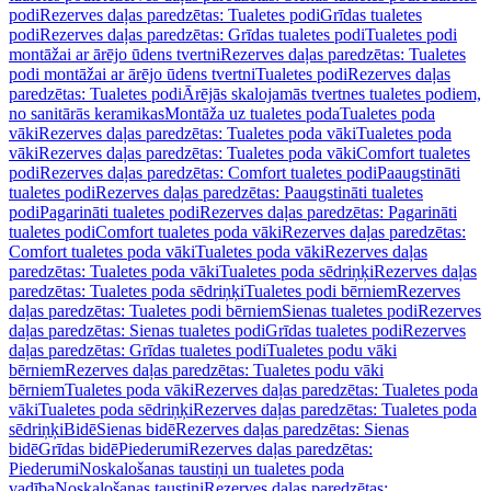
podi
Rezerves daļas paredzētas: Tualetes podi
Grīdas tualetes
podi
Rezerves daļas paredzētas: Grīdas tualetes podi
Tualetes podi
montāžai ar ārējo ūdens tvertni
Rezerves daļas paredzētas: Tualetes
podi montāžai ar ārējo ūdens tvertni
Tualetes podi
Rezerves daļas
paredzētas: Tualetes podi
Ārējās skalojamās tvertnes tualetes podiem,
no sanitārās keramikas
Montāža uz tualetes poda
Tualetes poda
vāki
Rezerves daļas paredzētas: Tualetes poda vāki
Tualetes poda
vāki
Rezerves daļas paredzētas: Tualetes poda vāki
Comfort tualetes
podi
Rezerves daļas paredzētas: Comfort tualetes podi
Paaugstināti
tualetes podi
Rezerves daļas paredzētas: Paaugstināti tualetes
podi
Pagarināti tualetes podi
Rezerves daļas paredzētas: Pagarināti
tualetes podi
Comfort tualetes poda vāki
Rezerves daļas paredzētas:
Comfort tualetes poda vāki
Tualetes poda vāki
Rezerves daļas
paredzētas: Tualetes poda vāki
Tualetes poda sēdriņķi
Rezerves daļas
paredzētas: Tualetes poda sēdriņķi
Tualetes podi bērniem
Rezerves
daļas paredzētas: Tualetes podi bērniem
Sienas tualetes podi
Rezerves
daļas paredzētas: Sienas tualetes podi
Grīdas tualetes podi
Rezerves
daļas paredzētas: Grīdas tualetes podi
Tualetes podu vāki
bērniem
Rezerves daļas paredzētas: Tualetes podu vāki
bērniem
Tualetes poda vāki
Rezerves daļas paredzētas: Tualetes poda
vāki
Tualetes poda sēdriņķi
Rezerves daļas paredzētas: Tualetes poda
sēdriņķi
Bidē
Sienas bidē
Rezerves daļas paredzētas: Sienas
bidē
Grīdas bidē
Piederumi
Rezerves daļas paredzētas:
Piederumi
Noskalošanas taustiņi un tualetes poda
vadība
Noskalošanas taustiņi
Rezerves daļas paredzētas: