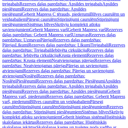
trejgabals
Rezerves daļas paredzētas: Apsildes trejgabals
Apsildes
pieslēgumi
Rezerves daļas paredzētas: Apsildes
pieslēgumi
Geberit Mapress C tērauds, piederumi
Blīves caurulēm un
veidgabaliem
Pārsegi caurulēm
Stiprinājumi caurulēm
Stiprinājumi
pieslēgumiem
Sistēmas blīves
Skrūvju komplekti atloku
savienojumiem
Geberit Mapress varš
Geberit Mapress varš
Rezerves
daļas paredzētas: Geberit Mapress varš
Uzmavas
Rezerves daļas
paredzētas: Uzmavas
Pārejas
Rezerves daļas paredzētas:
Pārejas
Līkumi
Rezerves daļas paredzētas: Līkumi
Trejgabali
Rezerves
daļas paredzētas: Trejgabali
Iebūvēta cirkulācija
Rezerves daļas
paredzētas: Iebūvēta cirkulācija
Krusta elementi
Rezerves daļas
paredzētas: Krusta elementi
Neatvienojamas pārejas
Rezerves daļas
paredzētas: Neatvienojamas pārejas
Pārejas un savienojumi,
atvienojami
Rezerves daļas paredzētas: Pārejas un savienojumi,
atvienojami
Noslēgi
Rezerves daļas paredzētas:
Noslēgi
Pieslēgumi
Rezerves daļas paredzētas: Pieslēgumi
Apsildes
trejgabals
Rezerves daļas paredzētas: Apsildes trejgabals
Apsildes
pieslēgumi
Rezerves daļas paredzētas: Apsildes pieslēgumi
Geberit
Mapress varš, piederumi
Rezerves daļas paredzētas: Geberit Mapress
varš, piederumi
Blīves caurulēm un veidgabaliem
Pārsegi
caurulēm
Stiprinājumi caurulēm
Stiprinājumi pieslēgumiem
Rezerves
daļas paredzētas: Stiprinājumi pieslēgumiem
Sistēmas blīves
Skrūvju
komplekti atloku savienojumiem
Geberit higiēnas sistēma
Higiēniskās
skalošanas iekārtas
Rezerves daļas paredzētas: Higiēniskās
skalošanas iekārtas
Skalošanas kastes un tualetes poda vadība ar