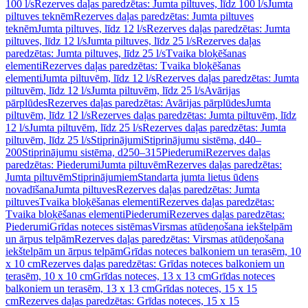
100 l/s
Rezerves daļas paredzētas: Jumta piltuves, līdz 100 l/s
Jumta
piltuves teknēm
Rezerves daļas paredzētas: Jumta piltuves
teknēm
Jumta piltuves, līdz 12 l/s
Rezerves daļas paredzētas: Jumta
piltuves, līdz 12 l/s
Jumta piltuves, līdz 25 l/s
Rezerves daļas
paredzētas: Jumta piltuves, līdz 25 l/s
Tvaika bloķēšanas
elementi
Rezerves daļas paredzētas: Tvaika bloķēšanas
elementi
Jumta piltuvēm, līdz 12 l/s
Rezerves daļas paredzētas: Jumta
piltuvēm, līdz 12 l/s
Jumta piltuvēm, līdz 25 l/s
Avārijas
pārplūdes
Rezerves daļas paredzētas: Avārijas pārplūdes
Jumta
piltuvēm, līdz 12 l/s
Rezerves daļas paredzētas: Jumta piltuvēm, līdz
12 l/s
Jumta piltuvēm, līdz 25 l/s
Rezerves daļas paredzētas: Jumta
piltuvēm, līdz 25 l/s
Stiprinājumi
Stiprinājumu sistēma, d40–
200
Stiprinājumu sistēma, d250–315
Piederumi
Rezerves daļas
paredzētas: Piederumi
Jumta piltuvēm
Rezerves daļas paredzētas:
Jumta piltuvēm
Stiprinājumiem
Standarta jumta lietus ūdens
novadīšana
Jumta piltuves
Rezerves daļas paredzētas: Jumta
piltuves
Tvaika bloķēšanas elementi
Rezerves daļas paredzētas:
Tvaika bloķēšanas elementi
Piederumi
Rezerves daļas paredzētas:
Piederumi
Grīdas noteces sistēmas
Virsmas atūdeņošana iekštelpām
un ārpus telpām
Rezerves daļas paredzētas: Virsmas atūdeņošana
iekštelpām un ārpus telpām
Grīdas noteces balkoniem un terasēm, 10
x 10 cm
Rezerves daļas paredzētas: Grīdas noteces balkoniem un
terasēm, 10 x 10 cm
Grīdas noteces, 13 x 13 cm
Grīdas noteces
balkoniem un terasēm, 13 x 13 cm
Grīdas noteces, 15 x 15
cm
Rezerves daļas paredzētas: Grīdas noteces, 15 x 15