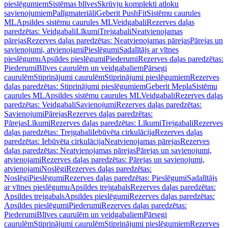
pieslēgumiem
Sistēmas blīves
Skrūvju komplekti atloku
savienojumiem
Palīgmateriāli
Geberit PushFit
Sistēmu caurules
ML
Apsildes sistēmu caurules ML
Veidgabali
Rezerves daļas
paredzētas: Veidgabali
Līkumi
Trejgabali
Neatvienojamas
pārejas
Rezerves daļas paredzētas: Neatvienojamas pārejas
Pārejas un
savienojumi, atvienojami
Pieslēgumi
Sadalītājs ar vītnes
pieslēgumu
Apsildes pieslēgumi
Piederumi
Rezerves daļas paredzētas:
Piederumi
Blīves caurulēm un veidgabaliem
Pārsegi
caurulēm
Stiprinājumi caurulēm
Stiprinājumi pieslēgumiem
Rezerves
daļas paredzētas: Stiprinājumi pieslēgumiem
Geberit Mepla
Sistēmu
caurules ML
Apsildes sistēmu caurules ML
Veidgabali
Rezerves daļas
paredzētas: Veidgabali
Savienojumi
Rezerves daļas paredzētas:
Savienojumi
Pārejas
Rezerves daļas paredzētas:
Pārejas
Līkumi
Rezerves daļas paredzētas: Līkumi
Trejgabali
Rezerves
daļas paredzētas: Trejgabali
Iebūvēta cirkulācija
Rezerves daļas
paredzētas: Iebūvēta cirkulācija
Neatvienojamas pārejas
Rezerves
daļas paredzētas: Neatvienojamas pārejas
Pārejas un savienojumi,
atvienojami
Rezerves daļas paredzētas: Pārejas un savienojumi,
atvienojami
Noslēgi
Rezerves daļas paredzētas:
Noslēgi
Pieslēgumi
Rezerves daļas paredzētas: Pieslēgumi
Sadalītājs
ar vītnes pieslēgumu
Apsildes trejgabals
Rezerves daļas paredzētas:
Apsildes trejgabals
Apsildes pieslēgumi
Rezerves daļas paredzētas:
Apsildes pieslēgumi
Piederumi
Rezerves daļas paredzētas:
Piederumi
Blīves caurulēm un veidgabaliem
Pārsegi
caurulēm
Stiprinājumi caurulēm
Stiprinājumi pieslēgumiem
Rezerves