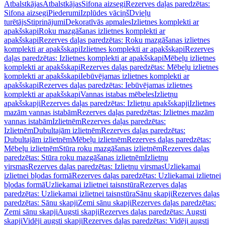
Atbalstkājas
Atbalstkājas
Sifona aizsegi
Rezerves daļas paredzētas:
Sifona aizsegi
Piederumi
Izplūdes vāciņš
Dvieļu
turētājs
Stiprinājumi
Dekoratīvās apmales
Izlietnes komplekti ar
apakšskapi
Roku mazgāšanas izlietnes komplekti ar
apakšskapi
Rezerves daļas paredzētas: Roku mazgāšanas izlietnes
komplekti ar apakšskapi
Izlietnes komplekti ar apakšskapi
Rezerves
daļas paredzētas: Izlietnes komplekti ar apakšskapi
Mēbeļu izlietnes
komplekti ar apakšskapi
Rezerves daļas paredzētas: Mēbeļu izlietnes
komplekti ar apakšskapi
Iebūvējamas izlietnes komplekti ar
apakšskapi
Rezerves daļas paredzētas: Iebūvējamas izlietnes
komplekti ar apakšskapi
Vannas istabas mēbeles
Izlietņu
apakšskapji
Rezerves daļas paredzētas: Izlietņu apakšskapji
Izlietnes
mazām vannas istabām
Rezerves daļas paredzētas: Izlietnes mazām
vannas istabām
Izlietnēm
Rezerves daļas paredzētas:
Izlietnēm
Dubultajām izlietnēm
Rezerves daļas paredzētas:
Dubultajām izlietnēm
Mēbeļu izlietnēm
Rezerves daļas paredzētas:
Mēbeļu izlietnēm
Stūra roku mazgāšanas izlietnēm
Rezerves daļas
paredzētas: Stūra roku mazgāšanas izlietnēm
Izlietņu
virsmas
Rezerves daļas paredzētas: Izlietņu virsmas
Uzliekamai
izlietnei bļodas formā
Rezerves daļas paredzētas: Uzliekamai izlietnei
bļodas formā
Uzliekamai izlietnei taisnstūra
Rezerves daļas
paredzētas: Uzliekamai izlietnei taisnstūra
Sānu skapji
Rezerves daļas
paredzētas: Sānu skapji
Zemi sānu skapji
Rezerves daļas paredzētas:
Zemi sānu skapji
Augsti skapji
Rezerves daļas paredzētas: Augsti
skapji
Vidēji augsti skapji
Rezerves daļas paredzētas: Vidēji augsti