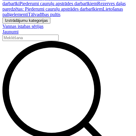
darbarīki
Piederumi cauruļu apstrādes darbarīkiem
Rezerves daļas
paredzētas: Piederumi cauruļu apstrādes darbarīkiem
Lietošanas
palīgelementi
Tālvadības pultis
Izstrādājumu kategorijas
Vannas istabas sērijas
Jaunumi