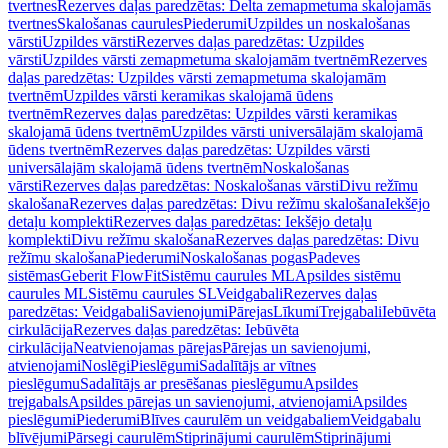
tvertnes
Rezerves daļas paredzētas: Delta zemapmetuma skalojamās
tvertnes
Skalošanas caurules
Piederumi
Uzpildes un noskalošanas
vārsti
Uzpildes vārsti
Rezerves daļas paredzētas: Uzpildes
vārsti
Uzpildes vārsti zemapmetuma skalojamām tvertnēm
Rezerves
daļas paredzētas: Uzpildes vārsti zemapmetuma skalojamām
tvertnēm
Uzpildes vārsti keramikas skalojamā ūdens
tvertnēm
Rezerves daļas paredzētas: Uzpildes vārsti keramikas
skalojamā ūdens tvertnēm
Uzpildes vārsti universālajām skalojamā
ūdens tvertnēm
Rezerves daļas paredzētas: Uzpildes vārsti
universālajām skalojamā ūdens tvertnēm
Noskalošanas
vārsti
Rezerves daļas paredzētas: Noskalošanas vārsti
Divu režīmu
skalošana
Rezerves daļas paredzētas: Divu režīmu skalošana
Iekšējo
detaļu komplekti
Rezerves daļas paredzētas: Iekšējo detaļu
komplekti
Divu režīmu skalošana
Rezerves daļas paredzētas: Divu
režīmu skalošana
Piederumi
Noskalošanas pogas
Padeves
sistēmas
Geberit FlowFit
Sistēmu caurules ML
Apsildes sistēmu
caurules ML
Sistēmu caurules SL
Veidgabali
Rezerves daļas
paredzētas: Veidgabali
Savienojumi
Pārejas
Līkumi
Trejgabali
Iebūvēta
cirkulācija
Rezerves daļas paredzētas: Iebūvēta
cirkulācija
Neatvienojamas pārejas
Pārejas un savienojumi,
atvienojami
Noslēgi
Pieslēgumi
Sadalītājs ar vītnes
pieslēgumu
Sadalītājs ar presēšanas pieslēgumu
Apsildes
trejgabals
Apsildes pārejas un savienojumi, atvienojami
Apsildes
pieslēgumi
Piederumi
Blīves caurulēm un veidgabaliem
Veidgabalu
blīvējumi
Pārsegi caurulēm
Stiprinājumi caurulēm
Stiprinājumi