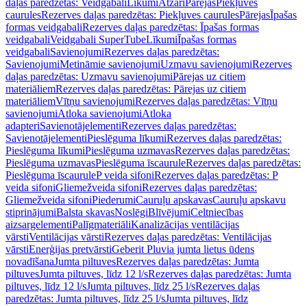
daļas paredzētas: Veidgabali
Līkumi
Atzari
Pārejas
Piekļuves
caurules
Rezerves daļas paredzētas: Piekļuves caurules
Pārejas
Īpašas
formas veidgabali
Rezerves daļas paredzētas: Īpašas formas
veidgabali
Veidgabali SuperTube
Līkumi
Īpašas formas
veidgabali
Savienojumi
Rezerves daļas paredzētas:
Savienojumi
Metināmie savienojumi
Uzmavu savienojumi
Rezerves
daļas paredzētas: Uzmavu savienojumi
Pārejas uz citiem
materiāliem
Rezerves daļas paredzētas: Pārejas uz citiem
materiāliem
Vītņu savienojumi
Rezerves daļas paredzētas: Vītņu
savienojumi
Atloka savienojumi
Atloka
adapteri
Savienotājelementi
Rezerves daļas paredzētas:
Savienotājelementi
Pieslēguma līkumi
Rezerves daļas paredzētas:
Pieslēguma līkumi
Pieslēguma uzmavas
Rezerves daļas paredzētas:
Pieslēguma uzmavas
Pieslēguma īscaurule
Rezerves daļas paredzētas:
Pieslēguma īscaurule
P veida sifoni
Rezerves daļas paredzētas: P
veida sifoni
Gliemežveida sifoni
Rezerves daļas paredzētas:
Gliemežveida sifoni
Piederumi
Cauruļu apskavas
Cauruļu apskavu
stiprinājumi
Balsta skavas
Noslēgi
Blīvējumi
Celtniecības
aizsargelementi
Palīgmateriāli
Kanalizācijas ventilācijas
vārsti
Ventilācijas vārsti
Rezerves daļas paredzētas: Ventilācijas
vārsti
Enerģijas pretvārsti
Geberit Pluvia jumta lietus ūdens
novadīšana
Jumta piltuves
Rezerves daļas paredzētas: Jumta
piltuves
Jumta piltuves, līdz 12 l/s
Rezerves daļas paredzētas: Jumta
piltuves, līdz 12 l/s
Jumta piltuves, līdz 25 l/s
Rezerves daļas
paredzētas: Jumta piltuves, līdz 25 l/s
Jumta piltuves, līdz