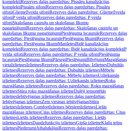
komplekti
Rezerves daļas paredzētas: Pisuāru kanalizācijas
komplekti
Pisuāru sifoni
Rezerves daļas paredzētas: Pisuāru
sifoni
Gliemežveida sifoni
Rezerves daļas paredzētas: Gliemežveida
sifoni
P veida sifoni
Rezerves daļas paredzētas: P veida
sifoni
Skalošanas cauruļu un skalošanas līkumu
pagarinājumi
Rezerves daļas paredzētas: Skalošanas cauruļu un
skalošanas līkumu pagarinājumi
Pieslēguma īscaurule
Rezerves daļas
paredzētas: Pieslēguma īscaurule
Pieslēguma līkumi
Rezerves daļas
paredzētas: Pieslēguma līkumi
Manšetes
Bidē kanalizācijas
komplekti
Rezerves daļas paredzētas: Bidē kanalizācijas komplekti
P
veida sifoni
Rezerves daļas paredzētas: P veida sifoni
Pieslēguma
īscaurule
Pieslēguma līkumi
Pārsegi
Pieslēgumi
Blīvējumi
Mazgāšanas
vieta
Izlietnes
Izlietnes
Rezerves daļas paredzētas: Izlietnes
Dubultās
izlietnes
Rezerves daļas paredzētas: Dubultās izlietnes
Mēbeļu
izlietnes
Rezerves daļas paredzētas: Mēbeļu izlietnes
Uzliekamās
izlietnes
Rezerves daļas paredzētas: Uzliekamās izlietnes
Roku
mazgāšanas izlietnes
Rezerves daļas paredzētas: Roku mazgāšanas
izlietnes
Stūra roku mazgāšanas izlietne
Daļēji iemontētās
izlietnes
Iebūvējamas izlietnes
Rezerves daļas paredzētas:
Iebūvējamas izlietnes
Zem virsmas iebūvējamas
Stūra
izlietnes
Izlietnes Comfort
Izlietnes bērniem
Izlietnes
Lielās
mazgāšanas izlietnes
Citas izlietnes
Rezerves daļas paredzētas: Citas
izlietnes
Lietās izlietnes
Rezerves daļas paredzētas: Lietās
izlietnes
Izlietnes
Daudzfunkciju izlietnes
Ģipša izlietne
Klašu telpu
izlietnes
Piederumi
Atbalstkājas
Rezerves daļas paredzētas: