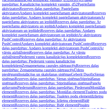
paredzētas: Kanalizācijas komplekti vannām, d52
Pagriežams
aktivizators
Rezerves daļas paredzētas: Pagriežams
aktivizators
Apdares komplekti pagriežamam aktivizatoram
Rezerves
daļas paredzētas: Apdares komplekti pagriežamam aktivizatoram
Ar
pagriežamu aktivizatoru un ieplūdi
Rezerves daļas paredzētas: Ar
pagriežamu aktivizatoru un ieplūdi
Apdares komplekti pagriežamam
aktivizatoram un ieplūdei
Rezerves daļas paredzētas: Apdares
komplekti pagriežamam aktivizatoram un ieplūdei
Ar aktivizatoru
PushControl
Rezerves daļas paredzētas: Ar aktivizatoru
PushControl
Apdares komplekti aktivizatoram PushControl
Rezerves
daļas paredzētas: Apdares komplekti aktivizatoram PushControl
Ar
vārstu aizbāžņiem
Rezerves daļas paredzētas: Ar vārstu
aizbāžņiem
Piederumi vannu kanalizācijas komplektiem
Rezerves
daļas paredzētas: Piederumi vannu kanalizācijas
komplektiem
Zemapmetuma caurules pārtraucējs
Rezerves daļas
paredzētas: Zemapmetuma caurules pārtraucējs
Ūdens
pieslēgumi
Instalācijas un skalošanas sistēmas
Geberit Duofix
Sienas
sistēmas
Rezerves daļas paredzētas: Sienas sistēmas
Stiprināšanas
sistēmas
Rezerves daļas paredzētas: Stiprināšanas sistēmas
Paneļu
apšuvums
Piederumi
Rezerves daļas paredzētas: Piederumi
Montāžas
elementi
Rezerves daļas paredzētas: Montāžas elementi
Tualetes podu
elementi
Rezerves daļas paredzētas: Tualetes podu elementi
Izlietņu
elementi
Rezerves daļas paredzētas: Izlietņu elementi
Bidē
elementi
Rezerves daļas paredzētas: Bidē elementi
Pisuāru