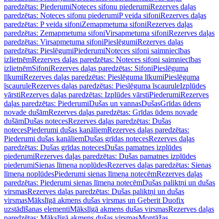
paredzētas: Piederumi
Noteces sifonu piederumi
Rezerves daļas
paredzētas: Noteces sifonu piederumi
P veida sifoni
Rezerves daļas
paredzētas: P veida sifoni
Zemapmetuma sifoni
Rezerves daļas
paredzētas: Zemapmetuma sifoni
Virsapmetuma sifoni
Rezerves daļas
paredzētas: Virsapmetuma sifoni
Pieslēgumi
Rezerves daļas
paredzētas: Pieslēgumi
Piederumi
Noteces sifoni saimniecības
izlietnēm
Rezerves daļas paredzētas: Noteces sifoni saimniecības
izlietnēm
Sifoni
Rezerves daļas paredzētas: Sifoni
Pieslēguma
līkumi
Rezerves daļas paredzētas: Pieslēguma līkumi
Pieslēguma
īscaurule
Rezerves daļas paredzētas: Pieslēguma īscaurule
Izplūdes
vārsti
Rezerves daļas paredzētas: Izplūdes vārsti
Piederumi
Rezerves
daļas paredzētas: Piederumi
Dušas un vannas
Dušas
Grīdas ūdens
novade dušām
Rezerves daļas paredzētas: Grīdas ūdens novade
dušām
Dušas noteces
Rezerves daļas paredzētas: Dušas
noteces
Piederumi dušas kanāliem
Rezerves daļas paredzētas:
Piederumi dušas kanāliem
Dušas grīdas noteces
Rezerves daļas
paredzētas: Dušas grīdas noteces
Dušas pamatnes izplūdes
piederumi
Rezerves daļas paredzētas: Dušas pamatnes izplūdes
piederumi
Sienas līmeņa noplūdes
Rezerves daļas paredzētas: Sienas
līmeņa noplūdes
Piederumi sienas līmeņa notecēm
Rezerves daļas
paredzētas: Piederumi sienas līmeņa notecēm
Dušas paliktņi un dušas
virsmas
Rezerves daļas paredzētas: Dušas paliktņi un dušas
virsmas
Mākslīgā akmens dušas virsmas un Geberit Duofix
uzstādīšanas elementi
Mākslīgā akmens dušas virsmas
Rezerves daļas
paredzētas: Mākslīgā akmens dušas virsmas
Montāžas