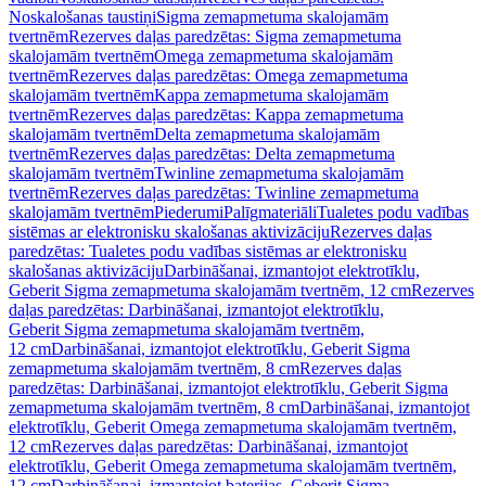
Noskalošanas taustiņi
Sigma zemapmetuma skalojamām
tvertnēm
Rezerves daļas paredzētas: Sigma zemapmetuma
skalojamām tvertnēm
Omega zemapmetuma skalojamām
tvertnēm
Rezerves daļas paredzētas: Omega zemapmetuma
skalojamām tvertnēm
Kappa zemapmetuma skalojamām
tvertnēm
Rezerves daļas paredzētas: Kappa zemapmetuma
skalojamām tvertnēm
Delta zemapmetuma skalojamām
tvertnēm
Rezerves daļas paredzētas: Delta zemapmetuma
skalojamām tvertnēm
Twinline zemapmetuma skalojamām
tvertnēm
Rezerves daļas paredzētas: Twinline zemapmetuma
skalojamām tvertnēm
Piederumi
Palīgmateriāli
Tualetes podu vadības
sistēmas ar elektronisku skalošanas aktivizāciju
Rezerves daļas
paredzētas: Tualetes podu vadības sistēmas ar elektronisku
skalošanas aktivizāciju
Darbināšanai, izmantojot elektrotīklu,
Geberit Sigma zemapmetuma skalojamām tvertnēm, 12 cm
Rezerves
daļas paredzētas: Darbināšanai, izmantojot elektrotīklu,
Geberit Sigma zemapmetuma skalojamām tvertnēm,
12 cm
Darbināšanai, izmantojot elektrotīklu, Geberit Sigma
zemapmetuma skalojamām tvertnēm, 8 cm
Rezerves daļas
paredzētas: Darbināšanai, izmantojot elektrotīklu, Geberit Sigma
zemapmetuma skalojamām tvertnēm, 8 cm
Darbināšanai, izmantojot
elektrotīklu, Geberit Omega zemapmetuma skalojamām tvertnēm,
12 cm
Rezerves daļas paredzētas: Darbināšanai, izmantojot
elektrotīklu, Geberit Omega zemapmetuma skalojamām tvertnēm,
12 cm
Darbināšanai, izmantojot baterijas, Geberit Sigma