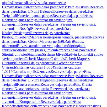
nipelis
Uzmavas
Rezerves daļas paredzētas:
Uzmavas
Pārejas
Rezerves daļas paredzētas: Pārejas
Līkumi
Rezerves
daļas paredzētas: Līkumi
Trejgabali
Rezerves daļas paredzētas:
Trejgabali
Neatvienojamas pārejas
Rezerves daļas paredzētas:
Neatvienojamas pārejas
Pārejas un savienojumi,
atvienojami
Rezerves daļas paredzētas: Pārejas un savienojumi,
atvienojami
Noslēgi
Rezerves daļas paredzētas:
Noslēgi
Pieslēgumi
Rezerves daļas paredzētas:
Pieslēgumi
GeberitMapress nerūsējošais tērauds, piederumi
Rezerves
daļas paredzētas: GeberitMapress nerūsējošais tērauds,
piederumi
Blīves caurulēm un veidgabaliem
Stiprinājumi
caurulēm
Stiprinājumi pieslēgumiem
Rezerves daļas paredzētas:
Stiprinājumi pieslēgumiem
Sistēmas blīves
Skrūvju komplekti atloku
savienojumiem
Geberit Mapress C tērauds
Geberit Mapress
C tērauds
Rezerves daļas paredzētas: Geberit Mapress
C tērauds
Sistēmas caurules 1.0034
Sistēmas caurules
1.0215
Caurules nipelis
Uzmavas
Rezerves daļas paredzētas:
Uzmavas
Pārejas
Rezerves daļas paredzētas: Pārejas
Līkumi
Rezerves
daļas paredzētas: Līkumi
Trejgabali
Rezerves daļas paredzētas:
Trejgabali
Krusta elementi
Rezerves daļas paredzētas: Krusta
elementi
Neatvienojamas pārejas
Rezerves daļas paredzētas:
Neatvienojamas pārejas
Pārejas un savienojumi,
atvienojami
Rezerves daļas paredzētas: Pārejas un savienojumi,
atvienojami
Kompensatori
Rezerves daļas paredzētas:
Kompensatori
Noslēgi
Rezerves daļas paredzētas: Noslēgi
Apsildes