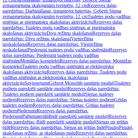
zemapmetuma skalojamām tvertnēm, 12 cm
Rezerves daļas
paredzētas: Darbināšanai, izmantojot baterijas, Geberit Sigma
zemapmetuma skalojamām tvertnēm, 12 cm
Tualetes podu vadības
sistēmas ar pneimatisku skalošanas aktivizāciju
Rezerves daļas
paredzētas: Tualetes podu vadības sistēmas ar pneimatisku
skalošanas aktivizāciju
Divu režīmu skalošanai
Rezerves daļas
paredzētas: Divu režīmu skalošanai
Vienrežīma
noskalošanai
Rezerves daļas paredzētas: Vienrežīma
noskalošanai
Piederumi tualetes podu vadības sistēmām
Rezerves
daļas paredzētas: Piederumi tualetes podu vadības
sistēmām
Montāžas komplekti
Rezerves daļas paredzētas: Montāžas
komplekti
Tualetes podu vadības sistēmām ar elektronisku
skalošanas aktivizāciju
Rezerves daļas paredzētas: Tualetes podu
vadības sistēmām ar elektronisku skalošanas
aktivizāciju
Savienojumi
Geberit Monolith sanitārie moduļi
Tualetes
podiem paredzēti sanitārie moduļi
Rezerves daļas paredzētas:
Tualetes podiem paredzēti sanitārie moduļi
Sienas tualetes
podiem
Rezerves daļas paredzētas: Sienas tualetes podiem
Grīdas
tualetes podiem
Rezerves daļas paredzētas: Grīdas tualetes
podiem
Piederumi
Rezerves daļas paredzētas:
Piederumi
Palīgmateriāli
Bidē paredzēti sanitārie moduļi
Rezerves
daļas paredzētas: Bidē paredzēti sanitārie moduļi
Sienas un grīdas
bidē
Rezerves daļas paredzētas: Sienas un grīdas bidē
Pisuārs
Pisuāri,
skalošanas režīms, ar skalošanas malu
Rezerves daļas paredzētas: