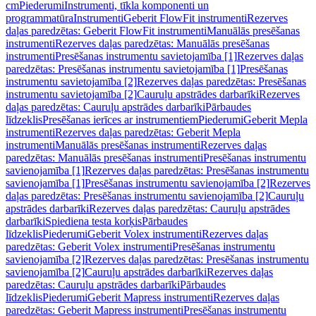
cm
Piederumi
Instrumenti, tīkla komponenti un
programmatūra
Instrumenti
Geberit FlowFit instrumenti
Rezerves
daļas paredzētas: Geberit FlowFit instrumenti
Manuālās presēšanas
instrumenti
Rezerves daļas paredzētas: Manuālās presēšanas
instrumenti
Presēšanas instrumentu savietojamība [1]
Rezerves daļas
paredzētas: Presēšanas instrumentu savietojamība [1]
Presēšanas
instrumentu savietojamība [2]
Rezerves daļas paredzētas: Presēšanas
instrumentu savietojamība [2]
Cauruļu apstrādes darbarīki
Rezerves
daļas paredzētas: Cauruļu apstrādes darbarīki
Pārbaudes
līdzeklis
Presēšanas ierīces ar instrumentiem
Piederumi
Geberit Mepla
instrumenti
Rezerves daļas paredzētas: Geberit Mepla
instrumenti
Manuālās presēšanas instrumenti
Rezerves daļas
paredzētas: Manuālās presēšanas instrumenti
Presēšanas instrumentu
savienojamība [1]
Rezerves daļas paredzētas: Presēšanas instrumentu
savienojamība [1]
Presēšanas instrumentu savienojamība [2]
Rezerves
daļas paredzētas: Presēšanas instrumentu savienojamība [2]
Cauruļu
apstrādes darbarīki
Rezerves daļas paredzētas: Cauruļu apstrādes
darbarīki
Spiediena testa korķis
Pārbaudes
līdzeklis
Piederumi
Geberit Volex instrumenti
Rezerves daļas
paredzētas: Geberit Volex instrumenti
Presēšanas instrumentu
savienojamība [2]
Rezerves daļas paredzētas: Presēšanas instrumentu
savienojamība [2]
Cauruļu apstrādes darbarīki
Rezerves daļas
paredzētas: Cauruļu apstrādes darbarīki
Pārbaudes
līdzeklis
Piederumi
Geberit Mapress instrumenti
Rezerves daļas
paredzētas: Geberit Mapress instrumenti
Presēšanas instrumentu