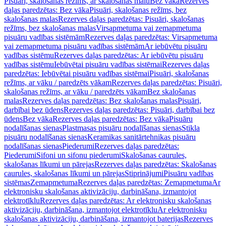
Pisuāri, skalošanas režīms, ar skalošanas malu
Bez vāka
Rezerves
daļas paredzētas: Bez vāka
Pisuāri, skalošanas režīms, bez
skalošanas malas
Rezerves daļas paredzētas: Pisuāri, skalošanas
režīms, bez skalošanas malas
Virsapmetuma vai zemapmetuma
pisuāru vadības sistēmām
Rezerves daļas paredzētas: Virsapmetuma
vai zemapmetuma pisuāru vadības sistēmām
Ar iebūvētu pisuāru
vadības sistēmu
Rezerves daļas paredzētas: Ar iebūvētu pisuāru
vadības sistēmu
Iebūvētai pisuāru vadības sistēmai
Rezerves daļas
paredzētas: Iebūvētai pisuāru vadības sistēmai
Pisuāri, skalošanas
režīms, ar vāku / paredzēts vākam
Rezerves daļas paredzētas: Pisuāri,
skalošanas režīms, ar vāku / paredzēts vākam
Bez skalošanas
malas
Rezerves daļas paredzētas: Bez skalošanas malas
Pisuāri,
darbībai bez ūdens
Rezerves daļas paredzētas: Pisuāri, darbībai bez
ūdens
Bez vāka
Rezerves daļas paredzētas: Bez vāka
Pisuāru
nodalīšanas sienas
Plastmasas pisuāru nodalīšanas sienas
Stikla
pisuāru nodalīšanas sienas
Keramikas sanitārtehnikas pisuāru
nodalīšanas sienas
Piederumi
Rezerves daļas paredzētas:
Piederumi
Sifoni un sifonu piederumi
Skalošanas caurules,
skalošanas līkumi un pārejas
Rezerves daļas paredzētas: Skalošanas
caurules, skalošanas līkumi un pārejas
Stiprinājumi
Pisuāru vadības
sistēmas
Zemapmetuma
Rezerves daļas paredzētas: Zemapmetuma
Ar
elektronisku skalošanas aktivizāciju, darbināšana, izmantojot
elektrotīklu
Rezerves daļas paredzētas: Ar elektronisku skalošanas
aktivizāciju, darbināšana, izmantojot elektrotīklu
Ar elektronisku
skalošanas aktivizāciju, darbināšana, izmantojot baterijas
Rezerves