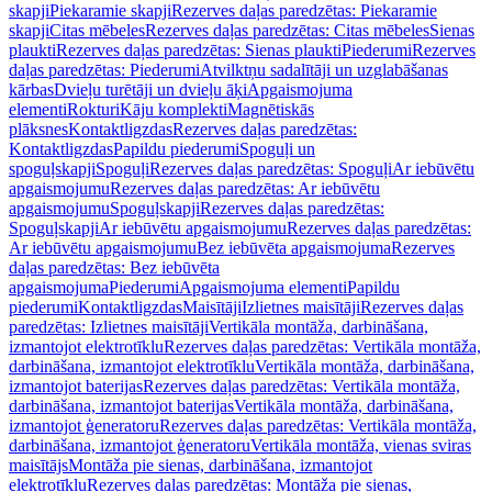
skapji
Piekaramie skapji
Rezerves daļas paredzētas: Piekaramie
skapji
Citas mēbeles
Rezerves daļas paredzētas: Citas mēbeles
Sienas
plaukti
Rezerves daļas paredzētas: Sienas plaukti
Piederumi
Rezerves
daļas paredzētas: Piederumi
Atvilktņu sadalītāji un uzglabāšanas
kārbas
Dvieļu turētāji un dvieļu āķi
Apgaismojuma
elementi
Rokturi
Kāju komplekti
Magnētiskās
plāksnes
Kontaktligzdas
Rezerves daļas paredzētas:
Kontaktligzdas
Papildu piederumi
Spoguļi un
spoguļskapji
Spoguļi
Rezerves daļas paredzētas: Spoguļi
Ar iebūvētu
apgaismojumu
Rezerves daļas paredzētas: Ar iebūvētu
apgaismojumu
Spoguļskapji
Rezerves daļas paredzētas:
Spoguļskapji
Ar iebūvētu apgaismojumu
Rezerves daļas paredzētas:
Ar iebūvētu apgaismojumu
Bez iebūvēta apgaismojuma
Rezerves
daļas paredzētas: Bez iebūvēta
apgaismojuma
Piederumi
Apgaismojuma elementi
Papildu
piederumi
Kontaktligzdas
Maisītāji
Izlietnes maisītāji
Rezerves daļas
paredzētas: Izlietnes maisītāji
Vertikāla montāža, darbināšana,
izmantojot elektrotīklu
Rezerves daļas paredzētas: Vertikāla montāža,
darbināšana, izmantojot elektrotīklu
Vertikāla montāža, darbināšana,
izmantojot baterijas
Rezerves daļas paredzētas: Vertikāla montāža,
darbināšana, izmantojot baterijas
Vertikāla montāža, darbināšana,
izmantojot ģeneratoru
Rezerves daļas paredzētas: Vertikāla montāža,
darbināšana, izmantojot ģeneratoru
Vertikāla montāža, vienas sviras
maisītājs
Montāža pie sienas, darbināšana, izmantojot
elektrotīklu
Rezerves daļas paredzētas: Montāža pie sienas,