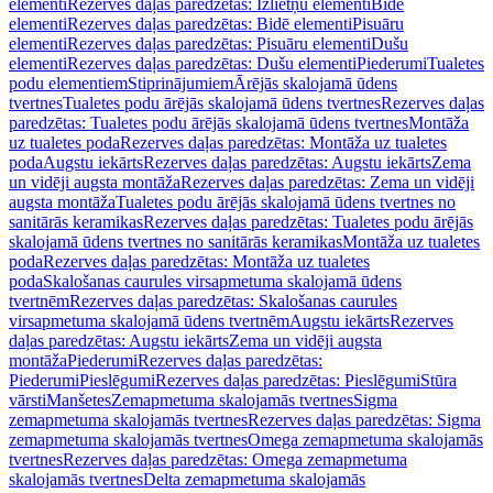
elementi
Rezerves daļas paredzētas: Izlietņu elementi
Bidē
elementi
Rezerves daļas paredzētas: Bidē elementi
Pisuāru
elementi
Rezerves daļas paredzētas: Pisuāru elementi
Dušu
elementi
Rezerves daļas paredzētas: Dušu elementi
Piederumi
Tualetes
podu elementiem
Stiprinājumiem
Ārējās skalojamā ūdens
tvertnes
Tualetes podu ārējās skalojamā ūdens tvertnes
Rezerves daļas
paredzētas: Tualetes podu ārējās skalojamā ūdens tvertnes
Montāža
uz tualetes poda
Rezerves daļas paredzētas: Montāža uz tualetes
poda
Augstu iekārts
Rezerves daļas paredzētas: Augstu iekārts
Zema
un vidēji augsta montāža
Rezerves daļas paredzētas: Zema un vidēji
augsta montāža
Tualetes podu ārējās skalojamā ūdens tvertnes no
sanitārās keramikas
Rezerves daļas paredzētas: Tualetes podu ārējās
skalojamā ūdens tvertnes no sanitārās keramikas
Montāža uz tualetes
poda
Rezerves daļas paredzētas: Montāža uz tualetes
poda
Skalošanas caurules virsapmetuma skalojamā ūdens
tvertnēm
Rezerves daļas paredzētas: Skalošanas caurules
virsapmetuma skalojamā ūdens tvertnēm
Augstu iekārts
Rezerves
daļas paredzētas: Augstu iekārts
Zema un vidēji augsta
montāža
Piederumi
Rezerves daļas paredzētas:
Piederumi
Pieslēgumi
Rezerves daļas paredzētas: Pieslēgumi
Stūra
vārsti
Manšetes
Zemapmetuma skalojamās tvertnes
Sigma
zemapmetuma skalojamās tvertnes
Rezerves daļas paredzētas: Sigma
zemapmetuma skalojamās tvertnes
Omega zemapmetuma skalojamās
tvertnes
Rezerves daļas paredzētas: Omega zemapmetuma
skalojamās tvertnes
Delta zemapmetuma skalojamās