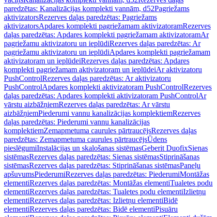
paredzētas: Kanalizācijas komplekti vannām, d52
Pagriežams
aktivizators
Rezerves daļas paredzētas: Pagriežams
aktivizators
Apdares komplekti pagriežamam aktivizatoram
Rezerves
daļas paredzētas: Apdares komplekti pagriežamam aktivizatoram
Ar
pagriežamu aktivizatoru un ieplūdi
Rezerves daļas paredzētas: Ar
pagriežamu aktivizatoru un ieplūdi
Apdares komplekti pagriežamam
aktivizatoram un ieplūdei
Rezerves daļas paredzētas: Apdares
komplekti pagriežamam aktivizatoram un ieplūdei
Ar aktivizatoru
PushControl
Rezerves daļas paredzētas: Ar aktivizatoru
PushControl
Apdares komplekti aktivizatoram PushControl
Rezerves
daļas paredzētas: Apdares komplekti aktivizatoram PushControl
Ar
vārstu aizbāžņiem
Rezerves daļas paredzētas: Ar vārstu
aizbāžņiem
Piederumi vannu kanalizācijas komplektiem
Rezerves
daļas paredzētas: Piederumi vannu kanalizācijas
komplektiem
Zemapmetuma caurules pārtraucējs
Rezerves daļas
paredzētas: Zemapmetuma caurules pārtraucējs
Ūdens
pieslēgumi
Instalācijas un skalošanas sistēmas
Geberit Duofix
Sienas
sistēmas
Rezerves daļas paredzētas: Sienas sistēmas
Stiprināšanas
sistēmas
Rezerves daļas paredzētas: Stiprināšanas sistēmas
Paneļu
apšuvums
Piederumi
Rezerves daļas paredzētas: Piederumi
Montāžas
elementi
Rezerves daļas paredzētas: Montāžas elementi
Tualetes podu
elementi
Rezerves daļas paredzētas: Tualetes podu elementi
Izlietņu
elementi
Rezerves daļas paredzētas: Izlietņu elementi
Bidē
elementi
Rezerves daļas paredzētas: Bidē elementi
Pisuāru