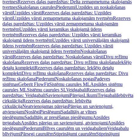
tvertnes
Rezerves daļas paredzētas: Delta zemapmetuma skalojamās
tvertnes
Skalošanas caurules
Piederumi
Uzpildes un noskalošanas
vārsti
Uzpildes vārsti
Rezerves daļas paredzētas: Uzpildes
vārsti
Uzpildes vārsti zemapmetuma skalojamām tvertnēm
Rezerves
daļas paredzētas: Uzpildes vārsti zemapmetuma skalojamām
tvertnēm
Uzpildes vārsti keramikas skalojamā ūdens
tvertnēm
Rezerves daļas paredzētas: Uzpildes vārsti keramikas
skalojamā ūdens tvertnēm
Uzpildes vārsti universālajām skalojamā
ūdens tvertnēm
Rezerves daļas paredzētas: Uzpildes vārsti
universālajām skalojamā ūdens tvertnēm
Noskalošanas
vārsti
Rezerves daļas paredzētas: Noskalošanas vārsti
Divu režīmu
skalošana
Rezerves daļas paredzētas: Divu režīmu skalošana
Iekšējo
detaļu komplekti
Rezerves daļas paredzētas: Iekšējo detaļu
komplekti
Divu režīmu skalošana
Rezerves daļas paredzētas: Divu
režīmu skalošana
Piederumi
Noskalošanas pogas
Padeves
sistēmas
Geberit FlowFit
Sistēmu caurules ML
Apsildes sistēmu
caurules ML
Sistēmu caurules SL
Veidgabali
Rezerves daļas
paredzētas: Veidgabali
Savienojumi
Pārejas
Līkumi
Trejgabali
Iebūvēta
cirkulācija
Rezerves daļas paredzētas: Iebūvēta
cirkulācija
Neatvienojamas pārejas
Pārejas un savienojumi,
atvienojami
Noslēgi
Pieslēgumi
Sadalītājs ar vītnes
pieslēgumu
Sadalītājs ar presēšanas pieslēgumu
Apsildes
trejgabals
Apsildes pārejas un savienojumi, atvienojami
Apsildes
pieslēgumi
Piederumi
Blīves caurulēm un veidgabaliem
Veidgabalu
blīvējumi
Pārsegi caurulēm
Stiprinājumi caurulēm
Stiprinājumi