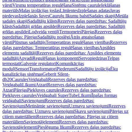
vārsti
Virsmu temperatūras regulēšana
Sistēmu caurule
Ieklāšanas
materiāls
Malas izolācijas joslas
Līmlentes
Izplešanas adatas
Javas
piedevas
Izplešanās šuves
Cauruļu līkumu balsti
Sadales skapji
Metāla
sadales skapji
Sadalītāju klāsts
Rezerves daļas paredzētas: Sadalītāju
klāsts
Sadalītāji grīdas apsildei
Rezerves daļas paredzētas: Sadalītāji
grīdas apsildei
Lodveida ventiļi
Termometrs
Pārejas
Rezerves daļas
paredzētas: Pārejas
Sadalītāju noslēgi
Ātrās atgaisošanas
vārsti
Plūsmas sadalītājs
Temperatūras regulēšanas vienības
Rezerves
daļas paredzētas: Temperatūras regulēšanas vienības
Apsildes
elementu sadalītāji
Rezerves daļas paredzētas: Apsildes elementu
sadalītāji
Apvadi
Regulēšanas komponenti
Servopiedziņas
Telpas
termostati
Galvenie regulatori
Komunikācijas
moduļi
Sensori
Transformatori
Piederumi
Sadalītāju izolācija
Ēku
kanalizācijas sistēmas
Geberit Silent-
db20
Caurules
Veidgabali
Rezerves daļas paredzētas:
Veidgabali
Līkumi
Atzari
Rezerves daļas paredzētas:
Atzari
Pārejas
Piekļuves caurules
Rezerves daļas paredzētas:
Piekļuves caurules
Veidgabali SuperTube
Līkumi
Īpašas formas
veidgabali
Savienojumi
Rezerves daļas paredzētas:
Savienojumi
Metināmie savienojumi
Uzmavu savienojumi
Rezerves
daļas paredzētas: Uzmavu savienojumi
Skavu savienojumi
Pārejas uz
citiem materiāliem
Rezerves daļas paredzētas: Pārejas uz citiem
materiāliem
Savienotājelementi
Rezerves daļas paredzētas:
Savienotājelementi
Pieslēguma līkumi
Rezerves daļas paredzētas: