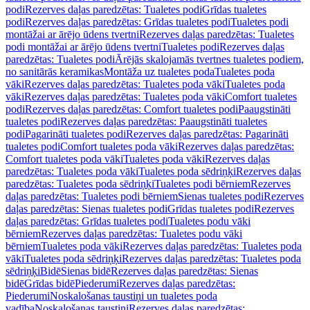
podi
Rezerves daļas paredzētas: Tualetes podi
Grīdas tualetes
podi
Rezerves daļas paredzētas: Grīdas tualetes podi
Tualetes podi
montāžai ar ārējo ūdens tvertni
Rezerves daļas paredzētas: Tualetes
podi montāžai ar ārējo ūdens tvertni
Tualetes podi
Rezerves daļas
paredzētas: Tualetes podi
Ārējās skalojamās tvertnes tualetes podiem,
no sanitārās keramikas
Montāža uz tualetes poda
Tualetes poda
vāki
Rezerves daļas paredzētas: Tualetes poda vāki
Tualetes poda
vāki
Rezerves daļas paredzētas: Tualetes poda vāki
Comfort tualetes
podi
Rezerves daļas paredzētas: Comfort tualetes podi
Paaugstināti
tualetes podi
Rezerves daļas paredzētas: Paaugstināti tualetes
podi
Pagarināti tualetes podi
Rezerves daļas paredzētas: Pagarināti
tualetes podi
Comfort tualetes poda vāki
Rezerves daļas paredzētas:
Comfort tualetes poda vāki
Tualetes poda vāki
Rezerves daļas
paredzētas: Tualetes poda vāki
Tualetes poda sēdriņķi
Rezerves daļas
paredzētas: Tualetes poda sēdriņķi
Tualetes podi bērniem
Rezerves
daļas paredzētas: Tualetes podi bērniem
Sienas tualetes podi
Rezerves
daļas paredzētas: Sienas tualetes podi
Grīdas tualetes podi
Rezerves
daļas paredzētas: Grīdas tualetes podi
Tualetes podu vāki
bērniem
Rezerves daļas paredzētas: Tualetes podu vāki
bērniem
Tualetes poda vāki
Rezerves daļas paredzētas: Tualetes poda
vāki
Tualetes poda sēdriņķi
Rezerves daļas paredzētas: Tualetes poda
sēdriņķi
Bidē
Sienas bidē
Rezerves daļas paredzētas: Sienas
bidē
Grīdas bidē
Piederumi
Rezerves daļas paredzētas:
Piederumi
Noskalošanas taustiņi un tualetes poda
vadība
Noskalošanas taustiņi
Rezerves daļas paredzētas: