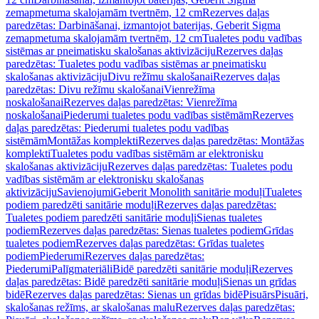
zemapmetuma skalojamām tvertnēm, 12 cm
Rezerves daļas
paredzētas: Darbināšanai, izmantojot baterijas, Geberit Sigma
zemapmetuma skalojamām tvertnēm, 12 cm
Tualetes podu vadības
sistēmas ar pneimatisku skalošanas aktivizāciju
Rezerves daļas
paredzētas: Tualetes podu vadības sistēmas ar pneimatisku
skalošanas aktivizāciju
Divu režīmu skalošanai
Rezerves daļas
paredzētas: Divu režīmu skalošanai
Vienrežīma
noskalošanai
Rezerves daļas paredzētas: Vienrežīma
noskalošanai
Piederumi tualetes podu vadības sistēmām
Rezerves
daļas paredzētas: Piederumi tualetes podu vadības
sistēmām
Montāžas komplekti
Rezerves daļas paredzētas: Montāžas
komplekti
Tualetes podu vadības sistēmām ar elektronisku
skalošanas aktivizāciju
Rezerves daļas paredzētas: Tualetes podu
vadības sistēmām ar elektronisku skalošanas
aktivizāciju
Savienojumi
Geberit Monolith sanitārie moduļi
Tualetes
podiem paredzēti sanitārie moduļi
Rezerves daļas paredzētas:
Tualetes podiem paredzēti sanitārie moduļi
Sienas tualetes
podiem
Rezerves daļas paredzētas: Sienas tualetes podiem
Grīdas
tualetes podiem
Rezerves daļas paredzētas: Grīdas tualetes
podiem
Piederumi
Rezerves daļas paredzētas:
Piederumi
Palīgmateriāli
Bidē paredzēti sanitārie moduļi
Rezerves
daļas paredzētas: Bidē paredzēti sanitārie moduļi
Sienas un grīdas
bidē
Rezerves daļas paredzētas: Sienas un grīdas bidē
Pisuārs
Pisuāri,
skalošanas režīms, ar skalošanas malu
Rezerves daļas paredzētas: