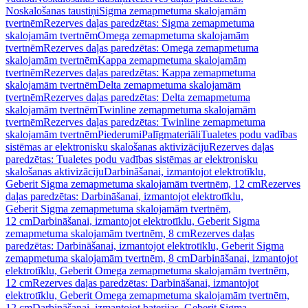
Noskalošanas taustiņi
Sigma zemapmetuma skalojamām
tvertnēm
Rezerves daļas paredzētas: Sigma zemapmetuma
skalojamām tvertnēm
Omega zemapmetuma skalojamām
tvertnēm
Rezerves daļas paredzētas: Omega zemapmetuma
skalojamām tvertnēm
Kappa zemapmetuma skalojamām
tvertnēm
Rezerves daļas paredzētas: Kappa zemapmetuma
skalojamām tvertnēm
Delta zemapmetuma skalojamām
tvertnēm
Rezerves daļas paredzētas: Delta zemapmetuma
skalojamām tvertnēm
Twinline zemapmetuma skalojamām
tvertnēm
Rezerves daļas paredzētas: Twinline zemapmetuma
skalojamām tvertnēm
Piederumi
Palīgmateriāli
Tualetes podu vadības
sistēmas ar elektronisku skalošanas aktivizāciju
Rezerves daļas
paredzētas: Tualetes podu vadības sistēmas ar elektronisku
skalošanas aktivizāciju
Darbināšanai, izmantojot elektrotīklu,
Geberit Sigma zemapmetuma skalojamām tvertnēm, 12 cm
Rezerves
daļas paredzētas: Darbināšanai, izmantojot elektrotīklu,
Geberit Sigma zemapmetuma skalojamām tvertnēm,
12 cm
Darbināšanai, izmantojot elektrotīklu, Geberit Sigma
zemapmetuma skalojamām tvertnēm, 8 cm
Rezerves daļas
paredzētas: Darbināšanai, izmantojot elektrotīklu, Geberit Sigma
zemapmetuma skalojamām tvertnēm, 8 cm
Darbināšanai, izmantojot
elektrotīklu, Geberit Omega zemapmetuma skalojamām tvertnēm,
12 cm
Rezerves daļas paredzētas: Darbināšanai, izmantojot
elektrotīklu, Geberit Omega zemapmetuma skalojamām tvertnēm,
12 cm
Darbināšanai, izmantojot baterijas, Geberit Sigma