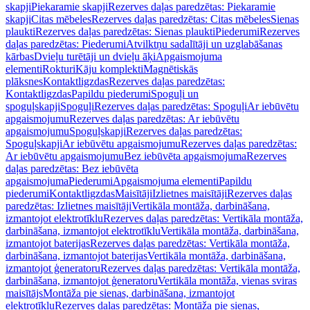
skapji
Piekaramie skapji
Rezerves daļas paredzētas: Piekaramie
skapji
Citas mēbeles
Rezerves daļas paredzētas: Citas mēbeles
Sienas
plaukti
Rezerves daļas paredzētas: Sienas plaukti
Piederumi
Rezerves
daļas paredzētas: Piederumi
Atvilktņu sadalītāji un uzglabāšanas
kārbas
Dvieļu turētāji un dvieļu āķi
Apgaismojuma
elementi
Rokturi
Kāju komplekti
Magnētiskās
plāksnes
Kontaktligzdas
Rezerves daļas paredzētas:
Kontaktligzdas
Papildu piederumi
Spoguļi un
spoguļskapji
Spoguļi
Rezerves daļas paredzētas: Spoguļi
Ar iebūvētu
apgaismojumu
Rezerves daļas paredzētas: Ar iebūvētu
apgaismojumu
Spoguļskapji
Rezerves daļas paredzētas:
Spoguļskapji
Ar iebūvētu apgaismojumu
Rezerves daļas paredzētas:
Ar iebūvētu apgaismojumu
Bez iebūvēta apgaismojuma
Rezerves
daļas paredzētas: Bez iebūvēta
apgaismojuma
Piederumi
Apgaismojuma elementi
Papildu
piederumi
Kontaktligzdas
Maisītāji
Izlietnes maisītāji
Rezerves daļas
paredzētas: Izlietnes maisītāji
Vertikāla montāža, darbināšana,
izmantojot elektrotīklu
Rezerves daļas paredzētas: Vertikāla montāža,
darbināšana, izmantojot elektrotīklu
Vertikāla montāža, darbināšana,
izmantojot baterijas
Rezerves daļas paredzētas: Vertikāla montāža,
darbināšana, izmantojot baterijas
Vertikāla montāža, darbināšana,
izmantojot ģeneratoru
Rezerves daļas paredzētas: Vertikāla montāža,
darbināšana, izmantojot ģeneratoru
Vertikāla montāža, vienas sviras
maisītājs
Montāža pie sienas, darbināšana, izmantojot
elektrotīklu
Rezerves daļas paredzētas: Montāža pie sienas,