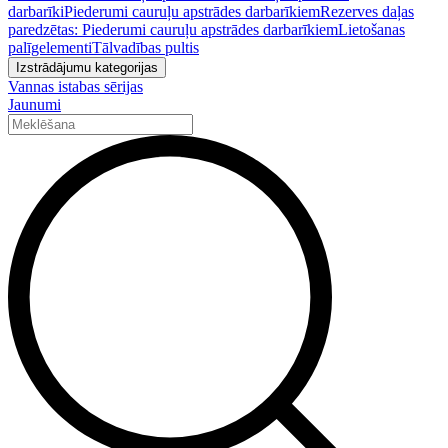
darbarīki
Piederumi cauruļu apstrādes darbarīkiem
Rezerves daļas
paredzētas: Piederumi cauruļu apstrādes darbarīkiem
Lietošanas
palīgelementi
Tālvadības pultis
Izstrādājumu kategorijas
Vannas istabas sērijas
Jaunumi