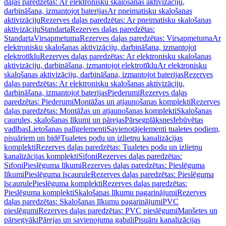
daļas paredzētas: Ar elektronisku skalošanas aktivizāciju,
darbināšana, izmantojot baterijas
Ar pneimatisku skalošanas
aktivizāciju
Rezerves daļas paredzētas: Ar pneimatisku skalošanas
aktivizāciju
Standarta
Rezerves daļas paredzētas:
Standarta
Virsapmetuma
Rezerves daļas paredzētas: Virsapmetuma
Ar
elektronisku skalošanas aktivizāciju, darbināšana, izmantojot
elektrotīklu
Rezerves daļas paredzētas: Ar elektronisku skalošanas
aktivizāciju, darbināšana, izmantojot elektrotīklu
Ar elektronisku
skalošanas aktivizāciju, darbināšana, izmantojot baterijas
Rezerves
daļas paredzētas: Ar elektronisku skalošanas aktivizāciju,
darbināšana, izmantojot baterijas
Piederumi
Rezerves daļas
paredzētas: Piederumi
Montāžas un atjaunošanas komplekti
Rezerves
daļas paredzētas: Montāžas un atjaunošanas komplekti
Skalošanas
caurules, skalošanas līkumi un pārejas
Pārsegplāksnes
Iebūvētas
vadības
Lietošanas palīgelementi
Savienotājelementi tualetes podiem,
pisuāriem un bidē
Tualetes podu un izlietņu kanalizācijas
komplekti
Rezerves daļas paredzētas: Tualetes podu un izlietņu
kanalizācijas komplekti
Sifoni
Rezerves daļas paredzētas:
Sifoni
Pieslēguma līkumi
Rezerves daļas paredzētas: Pieslēguma
līkumi
Pieslēguma īscaurule
Rezerves daļas paredzētas: Pieslēguma
īscaurule
Pieslēguma komplekti
Rezerves daļas paredzētas:
Pieslēguma komplekti
Skalošanas līkumu pagarinājumi
Rezerves
daļas paredzētas: Skalošanas līkumu pagarinājumi
PVC
pieslēgumi
Rezerves daļas paredzētas: PVC pieslēgumi
Manšetes un
pārsegvāki
Pārejas un savienojuma gabali
Pisuāru kanalizācijas