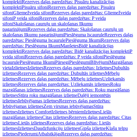
komplekti
Rezerves daļas paredzētas: Pisuāru kanalizācijas
komplekti
Pisuāru sifoni
Rezerves daļas paredzētas: Pisuāru
sifoni
Gliemežveida sifoni
Rezerves daļas paredzētas: Gliemežveida
sifoni
P veida sifoni
Rezerves daļas paredzētas: P veida
sifoni
Skalošanas cauruļu un skalošanas līkumu
pagarinājumi
Rezerves daļas paredzētas: Skalošanas cauruļu un
skalošanas līkumu pagarinājumi
Pieslēguma īscaurule
Rezerves daļas
paredzētas: Pieslēguma īscaurule
Pieslēguma līkumi
Rezerves daļas
paredzētas: Pieslēguma līkumi
Manšetes
Bidē kanalizācijas
komplekti
Rezerves daļas paredzētas: Bidē kanalizācijas komplekti
P
veida sifoni
Rezerves daļas paredzētas: P veida sifoni
Pieslēguma
īscaurule
Pieslēguma līkumi
Pārsegi
Pieslēgumi
Blīvējumi
Mazgāšanas
vieta
Izlietnes
Izlietnes
Rezerves daļas paredzētas: Izlietnes
Dubultās
izlietnes
Rezerves daļas paredzētas: Dubultās izlietnes
Mēbeļu
izlietnes
Rezerves daļas paredzētas: Mēbeļu izlietnes
Uzliekamās
izlietnes
Rezerves daļas paredzētas: Uzliekamās izlietnes
Roku
mazgāšanas izlietnes
Rezerves daļas paredzētas: Roku mazgāšanas
izlietnes
Stūra roku mazgāšanas izlietne
Daļēji iemontētās
izlietnes
Iebūvējamas izlietnes
Rezerves daļas paredzētas:
Iebūvējamas izlietnes
Zem virsmas iebūvējamas
Stūra
izlietnes
Izlietnes Comfort
Izlietnes bērniem
Izlietnes
Lielās
mazgāšanas izlietnes
Citas izlietnes
Rezerves daļas paredzētas: Citas
izlietnes
Lietās izlietnes
Rezerves daļas paredzētas: Lietās
izlietnes
Izlietnes
Daudzfunkciju izlietnes
Ģipša izlietne
Klašu telpu
izlietnes
Piederumi
Atbalstkājas
Rezerves daļas paredzētas: