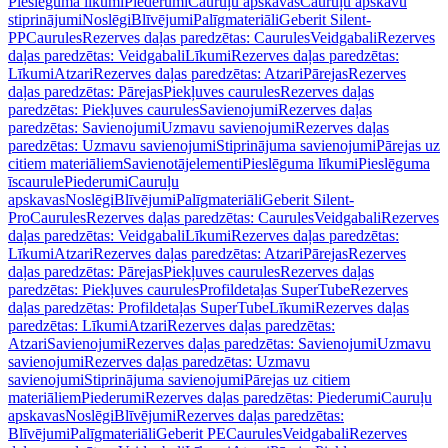
Pieslēguma līkumi
Piederumi
Cauruļu apskavas
Cauruļu apskavu
stiprinājumi
Noslēgi
Blīvējumi
Palīgmateriāli
Geberit Silent-
PP
Caurules
Rezerves daļas paredzētas: Caurules
Veidgabali
Rezerves
daļas paredzētas: Veidgabali
Līkumi
Rezerves daļas paredzētas:
Līkumi
Atzari
Rezerves daļas paredzētas: Atzari
Pārejas
Rezerves
daļas paredzētas: Pārejas
Piekļuves caurules
Rezerves daļas
paredzētas: Piekļuves caurules
Savienojumi
Rezerves daļas
paredzētas: Savienojumi
Uzmavu savienojumi
Rezerves daļas
paredzētas: Uzmavu savienojumi
Stiprinājuma savienojumi
Pārejas uz
citiem materiāliem
Savienotājelementi
Pieslēguma līkumi
Pieslēguma
īscaurule
Piederumi
Cauruļu
apskavas
Noslēgi
Blīvējumi
Palīgmateriāli
Geberit Silent-
Pro
Caurules
Rezerves daļas paredzētas: Caurules
Veidgabali
Rezerves
daļas paredzētas: Veidgabali
Līkumi
Rezerves daļas paredzētas:
Līkumi
Atzari
Rezerves daļas paredzētas: Atzari
Pārejas
Rezerves
daļas paredzētas: Pārejas
Piekļuves caurules
Rezerves daļas
paredzētas: Piekļuves caurules
Profildetaļas SuperTube
Rezerves
daļas paredzētas: Profildetaļas SuperTube
Līkumi
Rezerves daļas
paredzētas: Līkumi
Atzari
Rezerves daļas paredzētas:
Atzari
Savienojumi
Rezerves daļas paredzētas: Savienojumi
Uzmavu
savienojumi
Rezerves daļas paredzētas: Uzmavu
savienojumi
Stiprinājuma savienojumi
Pārejas uz citiem
materiāliem
Piederumi
Rezerves daļas paredzētas: Piederumi
Cauruļu
apskavas
Noslēgi
Blīvējumi
Rezerves daļas paredzētas:
Blīvējumi
Palīgmateriāli
Geberit PE
Caurules
Veidgabali
Rezerves