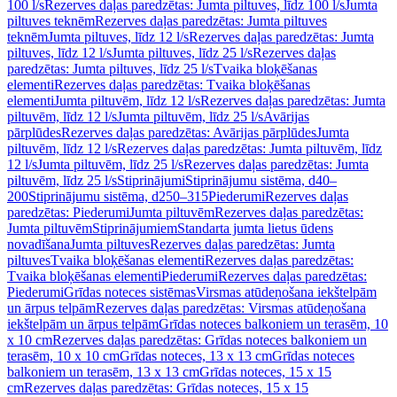
100 l/s
Rezerves daļas paredzētas: Jumta piltuves, līdz 100 l/s
Jumta
piltuves teknēm
Rezerves daļas paredzētas: Jumta piltuves
teknēm
Jumta piltuves, līdz 12 l/s
Rezerves daļas paredzētas: Jumta
piltuves, līdz 12 l/s
Jumta piltuves, līdz 25 l/s
Rezerves daļas
paredzētas: Jumta piltuves, līdz 25 l/s
Tvaika bloķēšanas
elementi
Rezerves daļas paredzētas: Tvaika bloķēšanas
elementi
Jumta piltuvēm, līdz 12 l/s
Rezerves daļas paredzētas: Jumta
piltuvēm, līdz 12 l/s
Jumta piltuvēm, līdz 25 l/s
Avārijas
pārplūdes
Rezerves daļas paredzētas: Avārijas pārplūdes
Jumta
piltuvēm, līdz 12 l/s
Rezerves daļas paredzētas: Jumta piltuvēm, līdz
12 l/s
Jumta piltuvēm, līdz 25 l/s
Rezerves daļas paredzētas: Jumta
piltuvēm, līdz 25 l/s
Stiprinājumi
Stiprinājumu sistēma, d40–
200
Stiprinājumu sistēma, d250–315
Piederumi
Rezerves daļas
paredzētas: Piederumi
Jumta piltuvēm
Rezerves daļas paredzētas:
Jumta piltuvēm
Stiprinājumiem
Standarta jumta lietus ūdens
novadīšana
Jumta piltuves
Rezerves daļas paredzētas: Jumta
piltuves
Tvaika bloķēšanas elementi
Rezerves daļas paredzētas:
Tvaika bloķēšanas elementi
Piederumi
Rezerves daļas paredzētas:
Piederumi
Grīdas noteces sistēmas
Virsmas atūdeņošana iekštelpām
un ārpus telpām
Rezerves daļas paredzētas: Virsmas atūdeņošana
iekštelpām un ārpus telpām
Grīdas noteces balkoniem un terasēm, 10
x 10 cm
Rezerves daļas paredzētas: Grīdas noteces balkoniem un
terasēm, 10 x 10 cm
Grīdas noteces, 13 x 13 cm
Grīdas noteces
balkoniem un terasēm, 13 x 13 cm
Grīdas noteces, 15 x 15
cm
Rezerves daļas paredzētas: Grīdas noteces, 15 x 15