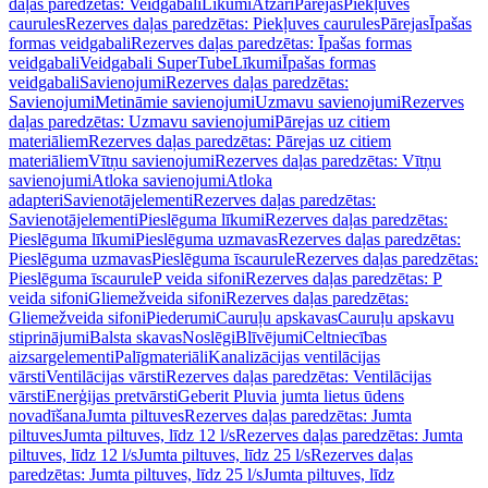
daļas paredzētas: Veidgabali
Līkumi
Atzari
Pārejas
Piekļuves
caurules
Rezerves daļas paredzētas: Piekļuves caurules
Pārejas
Īpašas
formas veidgabali
Rezerves daļas paredzētas: Īpašas formas
veidgabali
Veidgabali SuperTube
Līkumi
Īpašas formas
veidgabali
Savienojumi
Rezerves daļas paredzētas:
Savienojumi
Metināmie savienojumi
Uzmavu savienojumi
Rezerves
daļas paredzētas: Uzmavu savienojumi
Pārejas uz citiem
materiāliem
Rezerves daļas paredzētas: Pārejas uz citiem
materiāliem
Vītņu savienojumi
Rezerves daļas paredzētas: Vītņu
savienojumi
Atloka savienojumi
Atloka
adapteri
Savienotājelementi
Rezerves daļas paredzētas:
Savienotājelementi
Pieslēguma līkumi
Rezerves daļas paredzētas:
Pieslēguma līkumi
Pieslēguma uzmavas
Rezerves daļas paredzētas:
Pieslēguma uzmavas
Pieslēguma īscaurule
Rezerves daļas paredzētas:
Pieslēguma īscaurule
P veida sifoni
Rezerves daļas paredzētas: P
veida sifoni
Gliemežveida sifoni
Rezerves daļas paredzētas:
Gliemežveida sifoni
Piederumi
Cauruļu apskavas
Cauruļu apskavu
stiprinājumi
Balsta skavas
Noslēgi
Blīvējumi
Celtniecības
aizsargelementi
Palīgmateriāli
Kanalizācijas ventilācijas
vārsti
Ventilācijas vārsti
Rezerves daļas paredzētas: Ventilācijas
vārsti
Enerģijas pretvārsti
Geberit Pluvia jumta lietus ūdens
novadīšana
Jumta piltuves
Rezerves daļas paredzētas: Jumta
piltuves
Jumta piltuves, līdz 12 l/s
Rezerves daļas paredzētas: Jumta
piltuves, līdz 12 l/s
Jumta piltuves, līdz 25 l/s
Rezerves daļas
paredzētas: Jumta piltuves, līdz 25 l/s
Jumta piltuves, līdz