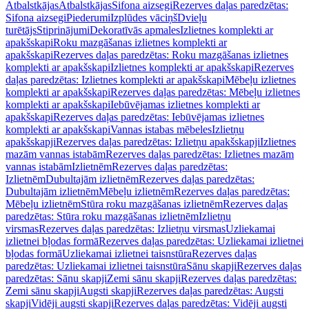
Atbalstkājas
Atbalstkājas
Sifona aizsegi
Rezerves daļas paredzētas:
Sifona aizsegi
Piederumi
Izplūdes vāciņš
Dvieļu
turētājs
Stiprinājumi
Dekoratīvās apmales
Izlietnes komplekti ar
apakšskapi
Roku mazgāšanas izlietnes komplekti ar
apakšskapi
Rezerves daļas paredzētas: Roku mazgāšanas izlietnes
komplekti ar apakšskapi
Izlietnes komplekti ar apakšskapi
Rezerves
daļas paredzētas: Izlietnes komplekti ar apakšskapi
Mēbeļu izlietnes
komplekti ar apakšskapi
Rezerves daļas paredzētas: Mēbeļu izlietnes
komplekti ar apakšskapi
Iebūvējamas izlietnes komplekti ar
apakšskapi
Rezerves daļas paredzētas: Iebūvējamas izlietnes
komplekti ar apakšskapi
Vannas istabas mēbeles
Izlietņu
apakšskapji
Rezerves daļas paredzētas: Izlietņu apakšskapji
Izlietnes
mazām vannas istabām
Rezerves daļas paredzētas: Izlietnes mazām
vannas istabām
Izlietnēm
Rezerves daļas paredzētas:
Izlietnēm
Dubultajām izlietnēm
Rezerves daļas paredzētas:
Dubultajām izlietnēm
Mēbeļu izlietnēm
Rezerves daļas paredzētas:
Mēbeļu izlietnēm
Stūra roku mazgāšanas izlietnēm
Rezerves daļas
paredzētas: Stūra roku mazgāšanas izlietnēm
Izlietņu
virsmas
Rezerves daļas paredzētas: Izlietņu virsmas
Uzliekamai
izlietnei bļodas formā
Rezerves daļas paredzētas: Uzliekamai izlietnei
bļodas formā
Uzliekamai izlietnei taisnstūra
Rezerves daļas
paredzētas: Uzliekamai izlietnei taisnstūra
Sānu skapji
Rezerves daļas
paredzētas: Sānu skapji
Zemi sānu skapji
Rezerves daļas paredzētas:
Zemi sānu skapji
Augsti skapji
Rezerves daļas paredzētas: Augsti
skapji
Vidēji augsti skapji
Rezerves daļas paredzētas: Vidēji augsti