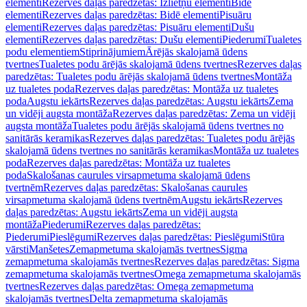
elementi
Rezerves daļas paredzētas: Izlietņu elementi
Bidē
elementi
Rezerves daļas paredzētas: Bidē elementi
Pisuāru
elementi
Rezerves daļas paredzētas: Pisuāru elementi
Dušu
elementi
Rezerves daļas paredzētas: Dušu elementi
Piederumi
Tualetes
podu elementiem
Stiprinājumiem
Ārējās skalojamā ūdens
tvertnes
Tualetes podu ārējās skalojamā ūdens tvertnes
Rezerves daļas
paredzētas: Tualetes podu ārējās skalojamā ūdens tvertnes
Montāža
uz tualetes poda
Rezerves daļas paredzētas: Montāža uz tualetes
poda
Augstu iekārts
Rezerves daļas paredzētas: Augstu iekārts
Zema
un vidēji augsta montāža
Rezerves daļas paredzētas: Zema un vidēji
augsta montāža
Tualetes podu ārējās skalojamā ūdens tvertnes no
sanitārās keramikas
Rezerves daļas paredzētas: Tualetes podu ārējās
skalojamā ūdens tvertnes no sanitārās keramikas
Montāža uz tualetes
poda
Rezerves daļas paredzētas: Montāža uz tualetes
poda
Skalošanas caurules virsapmetuma skalojamā ūdens
tvertnēm
Rezerves daļas paredzētas: Skalošanas caurules
virsapmetuma skalojamā ūdens tvertnēm
Augstu iekārts
Rezerves
daļas paredzētas: Augstu iekārts
Zema un vidēji augsta
montāža
Piederumi
Rezerves daļas paredzētas:
Piederumi
Pieslēgumi
Rezerves daļas paredzētas: Pieslēgumi
Stūra
vārsti
Manšetes
Zemapmetuma skalojamās tvertnes
Sigma
zemapmetuma skalojamās tvertnes
Rezerves daļas paredzētas: Sigma
zemapmetuma skalojamās tvertnes
Omega zemapmetuma skalojamās
tvertnes
Rezerves daļas paredzētas: Omega zemapmetuma
skalojamās tvertnes
Delta zemapmetuma skalojamās