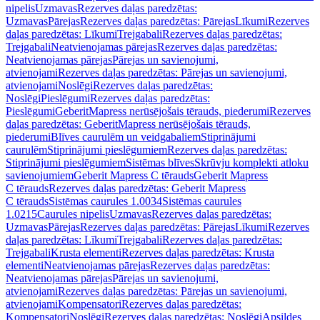
nipelis
Uzmavas
Rezerves daļas paredzētas:
Uzmavas
Pārejas
Rezerves daļas paredzētas: Pārejas
Līkumi
Rezerves
daļas paredzētas: Līkumi
Trejgabali
Rezerves daļas paredzētas:
Trejgabali
Neatvienojamas pārejas
Rezerves daļas paredzētas:
Neatvienojamas pārejas
Pārejas un savienojumi,
atvienojami
Rezerves daļas paredzētas: Pārejas un savienojumi,
atvienojami
Noslēgi
Rezerves daļas paredzētas:
Noslēgi
Pieslēgumi
Rezerves daļas paredzētas:
Pieslēgumi
GeberitMapress nerūsējošais tērauds, piederumi
Rezerves
daļas paredzētas: GeberitMapress nerūsējošais tērauds,
piederumi
Blīves caurulēm un veidgabaliem
Stiprinājumi
caurulēm
Stiprinājumi pieslēgumiem
Rezerves daļas paredzētas:
Stiprinājumi pieslēgumiem
Sistēmas blīves
Skrūvju komplekti atloku
savienojumiem
Geberit Mapress C tērauds
Geberit Mapress
C tērauds
Rezerves daļas paredzētas: Geberit Mapress
C tērauds
Sistēmas caurules 1.0034
Sistēmas caurules
1.0215
Caurules nipelis
Uzmavas
Rezerves daļas paredzētas:
Uzmavas
Pārejas
Rezerves daļas paredzētas: Pārejas
Līkumi
Rezerves
daļas paredzētas: Līkumi
Trejgabali
Rezerves daļas paredzētas:
Trejgabali
Krusta elementi
Rezerves daļas paredzētas: Krusta
elementi
Neatvienojamas pārejas
Rezerves daļas paredzētas:
Neatvienojamas pārejas
Pārejas un savienojumi,
atvienojami
Rezerves daļas paredzētas: Pārejas un savienojumi,
atvienojami
Kompensatori
Rezerves daļas paredzētas:
Kompensatori
Noslēgi
Rezerves daļas paredzētas: Noslēgi
Apsildes