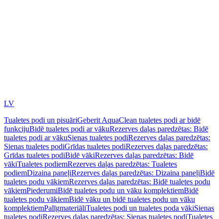
LV
Tualetes podi un pisuāri
Geberit AquaClean tualetes podi ar bidē
funkciju
Bidē tualetes podi ar vāku
Rezerves daļas paredzētas: Bidē
tualetes podi ar vāku
Sienas tualetes podi
Rezerves daļas paredzētas:
Sienas tualetes podi
Grīdas tualetes podi
Rezerves daļas paredzētas:
Grīdas tualetes podi
Bidē vāki
Rezerves daļas paredzētas: Bidē
vāki
Tualetes podiem
Rezerves daļas paredzētas: Tualetes
podiem
Dizaina paneļi
Rezerves daļas paredzētas: Dizaina paneļi
Bidē
tualetes podu vākiem
Rezerves daļas paredzētas: Bidē tualetes podu
vākiem
Piederumi
Bidē tualetes podu un vāku komplektiem
Bidē
tualetes podu vākiem
Bidē vāku un bidē tualetes podu un vāku
komplektiem
Palīgmateriāli
Tualetes podi un tualetes poda vāki
Sienas
tualetes podi
Rezerves daļas paredzētas: Sienas tualetes podi
Tualetes