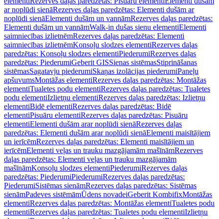
elementi
Rezerves daļas paredzētas: Pisuāru elementi
Elementi dušām
ar noplūdi sienā
Rezerves daļas paredzētas: Elementi dušām ar
noplūdi sienā
Elementi dušām un vannām
Rezerves daļas paredzētas:
Elementi dušām un vannām
Walk-in dušas sienu elementi
Elementi
saimniecības izlietnēm
Rezerves daļas paredzētas: Elementi
saimniecības izlietnēm
Konsoļu slodzes elementi
Rezerves daļas
paredzētas: Konsoļu slodzes elementi
Piederumi
Rezerves daļas
paredzētas: Piederumi
Geberit GIS
Sienas sistēmas
Stiprināšanas
sistēmas
Sagatavju piederumi
Skaņas izolācijas piederumi
Paneļu
apšuvums
Montāžas elementi
Rezerves daļas paredzētas: Montāžas
elementi
Tualetes podu elementi
Rezerves daļas paredzētas: Tualetes
podu elementi
Izlietņu elementi
Rezerves daļas paredzētas: Izlietņu
elementi
Bidē elementi
Rezerves daļas paredzētas: Bidē
elementi
Pisuāru elementi
Rezerves daļas paredzētas: Pisuāru
elementi
Elementi dušām arar noplūdi sienā
Rezerves daļas
paredzētas: Elementi dušām arar noplūdi sienā
Elementi maisītājiem
un ierīcēm
Rezerves daļas paredzētas: Elementi maisītājiem un
ierīcēm
Elementi veļas un trauku mazgājamām mašīnām
Rezerves
daļas paredzētas: Elementi veļas un trauku mazgājamām
mašīnām
Konsoļu slodzes elementi
Piederumi
Rezerves daļas
paredzētas: Piederumi
Piederumi
Rezerves daļas paredzētas:
Piederumi
Sistēmas sienām
Rezerves daļas paredzētas: Sistēmas
sienām
Padeves sistēmām
Ūdens novadei
Geberit Kombifix
Montāžas
elementi
Rezerves daļas paredzētas: Montāžas elementi
Tualetes podu
elementi
Rezerves daļas paredzētas: Tualetes podu elementi
Izlietņu