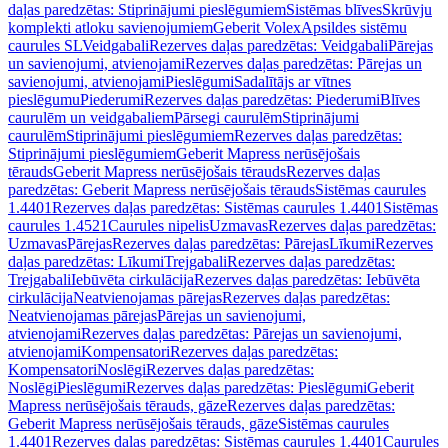
daļas paredzētas: Stiprinājumi pieslēgumiem
Sistēmas blīves
Skrūvju
komplekti atloku savienojumiem
Geberit Volex
Apsildes sistēmu
caurules SL
Veidgabali
Rezerves daļas paredzētas: Veidgabali
Pārejas
un savienojumi, atvienojami
Rezerves daļas paredzētas: Pārejas un
savienojumi, atvienojami
Pieslēgumi
Sadalītājs ar vītnes
pieslēgumu
Piederumi
Rezerves daļas paredzētas: Piederumi
Blīves
caurulēm un veidgabaliem
Pārsegi caurulēm
Stiprinājumi
caurulēm
Stiprinājumi pieslēgumiem
Rezerves daļas paredzētas:
Stiprinājumi pieslēgumiem
Geberit Mapress nerūsējošais
tērauds
Geberit Mapress nerūsējošais tērauds
Rezerves daļas
paredzētas: Geberit Mapress nerūsējošais tērauds
Sistēmas caurules
1.4401
Rezerves daļas paredzētas: Sistēmas caurules 1.4401
Sistēmas
caurules 1.4521
Caurules nipelis
Uzmavas
Rezerves daļas paredzētas:
Uzmavas
Pārejas
Rezerves daļas paredzētas: Pārejas
Līkumi
Rezerves
daļas paredzētas: Līkumi
Trejgabali
Rezerves daļas paredzētas:
Trejgabali
Iebūvēta cirkulācija
Rezerves daļas paredzētas: Iebūvēta
cirkulācija
Neatvienojamas pārejas
Rezerves daļas paredzētas:
Neatvienojamas pārejas
Pārejas un savienojumi,
atvienojami
Rezerves daļas paredzētas: Pārejas un savienojumi,
atvienojami
Kompensatori
Rezerves daļas paredzētas:
Kompensatori
Noslēgi
Rezerves daļas paredzētas:
Noslēgi
Pieslēgumi
Rezerves daļas paredzētas: Pieslēgumi
Geberit
Mapress nerūsējošais tērauds, gāze
Rezerves daļas paredzētas:
Geberit Mapress nerūsējošais tērauds, gāze
Sistēmas caurules
1.4401
Rezerves daļas paredzētas: Sistēmas caurules 1.4401
Caurules