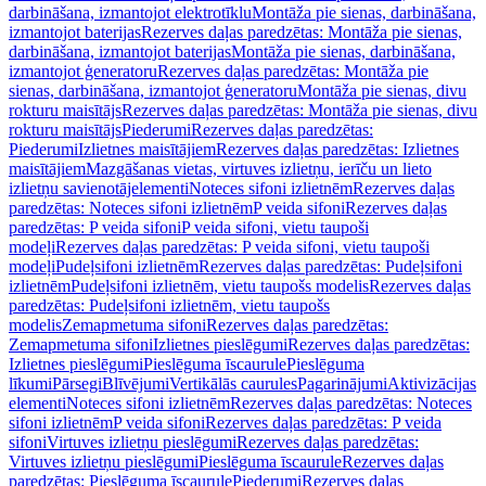
darbināšana, izmantojot elektrotīklu
Montāža pie sienas, darbināšana,
izmantojot baterijas
Rezerves daļas paredzētas: Montāža pie sienas,
darbināšana, izmantojot baterijas
Montāža pie sienas, darbināšana,
izmantojot ģeneratoru
Rezerves daļas paredzētas: Montāža pie
sienas, darbināšana, izmantojot ģeneratoru
Montāža pie sienas, divu
rokturu maisītājs
Rezerves daļas paredzētas: Montāža pie sienas, divu
rokturu maisītājs
Piederumi
Rezerves daļas paredzētas:
Piederumi
Izlietnes maisītājiem
Rezerves daļas paredzētas: Izlietnes
maisītājiem
Mazgāšanas vietas, virtuves izlietņu, ierīču un lieto
izlietņu savienotājelementi
Noteces sifoni izlietnēm
Rezerves daļas
paredzētas: Noteces sifoni izlietnēm
P veida sifoni
Rezerves daļas
paredzētas: P veida sifoni
P veida sifoni, vietu taupoši
modeļi
Rezerves daļas paredzētas: P veida sifoni, vietu taupoši
modeļi
Pudeļsifoni izlietnēm
Rezerves daļas paredzētas: Pudeļsifoni
izlietnēm
Pudeļsifoni izlietnēm, vietu taupošs modelis
Rezerves daļas
paredzētas: Pudeļsifoni izlietnēm, vietu taupošs
modelis
Zemapmetuma sifoni
Rezerves daļas paredzētas:
Zemapmetuma sifoni
Izlietnes pieslēgumi
Rezerves daļas paredzētas:
Izlietnes pieslēgumi
Pieslēguma īscaurule
Pieslēguma
līkumi
Pārsegi
Blīvējumi
Vertikālās caurules
Pagarinājumi
Aktivizācijas
elementi
Noteces sifoni izlietnēm
Rezerves daļas paredzētas: Noteces
sifoni izlietnēm
P veida sifoni
Rezerves daļas paredzētas: P veida
sifoni
Virtuves izlietņu pieslēgumi
Rezerves daļas paredzētas:
Virtuves izlietņu pieslēgumi
Pieslēguma īscaurule
Rezerves daļas
paredzētas: Pieslēguma īscaurule
Piederumi
Rezerves daļas