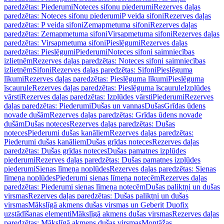
paredzētas: Piederumi
Noteces sifonu piederumi
Rezerves daļas
paredzētas: Noteces sifonu piederumi
P veida sifoni
Rezerves daļas
paredzētas: P veida sifoni
Zemapmetuma sifoni
Rezerves daļas
paredzētas: Zemapmetuma sifoni
Virsapmetuma sifoni
Rezerves daļas
paredzētas: Virsapmetuma sifoni
Pieslēgumi
Rezerves daļas
paredzētas: Pieslēgumi
Piederumi
Noteces sifoni saimniecības
izlietnēm
Rezerves daļas paredzētas: Noteces sifoni saimniecības
izlietnēm
Sifoni
Rezerves daļas paredzētas: Sifoni
Pieslēguma
līkumi
Rezerves daļas paredzētas: Pieslēguma līkumi
Pieslēguma
īscaurule
Rezerves daļas paredzētas: Pieslēguma īscaurule
Izplūdes
vārsti
Rezerves daļas paredzētas: Izplūdes vārsti
Piederumi
Rezerves
daļas paredzētas: Piederumi
Dušas un vannas
Dušas
Grīdas ūdens
novade dušām
Rezerves daļas paredzētas: Grīdas ūdens novade
dušām
Dušas noteces
Rezerves daļas paredzētas: Dušas
noteces
Piederumi dušas kanāliem
Rezerves daļas paredzētas:
Piederumi dušas kanāliem
Dušas grīdas noteces
Rezerves daļas
paredzētas: Dušas grīdas noteces
Dušas pamatnes izplūdes
piederumi
Rezerves daļas paredzētas: Dušas pamatnes izplūdes
piederumi
Sienas līmeņa noplūdes
Rezerves daļas paredzētas: Sienas
līmeņa noplūdes
Piederumi sienas līmeņa notecēm
Rezerves daļas
paredzētas: Piederumi sienas līmeņa notecēm
Dušas paliktņi un dušas
virsmas
Rezerves daļas paredzētas: Dušas paliktņi un dušas
virsmas
Mākslīgā akmens dušas virsmas un Geberit Duofix
uzstādīšanas elementi
Mākslīgā akmens dušas virsmas
Rezerves daļas
paredzētas: Mākslīgā akmens dušas virsmas
Montāžas