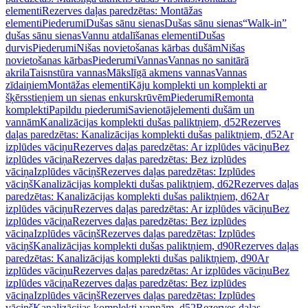
elementi
Rezerves daļas paredzētas: Montāžas
elementi
Piederumi
Dušas sānu sienas
Dušas sānu sienas
“Walk-in”
dušas sānu sienas
Vannu atdalīšanas elementi
Dušas
durvis
Piederumi
Nišas novietošanas kārbas dušām
Nišas
novietošanas kārbas
Piederumi
Vannas
Vannas no sanitārā
akrila
Taisnstūra vannas
Mākslīgā akmens vannas
Vannas
zīdaiņiem
Montāžas elementi
Kāju komplekti un komplekti ar
šķērsstieņiem un sienas enkurskrūvēm
Piederumi
Remonta
komplekti
Papildu piederumi
Savienotājelementi dušām un
vannām
Kanalizācijas komplekti dušas paliktņiem, d52
Rezerves
daļas paredzētas: Kanalizācijas komplekti dušas paliktņiem, d52
Ar
izplūdes vāciņu
Rezerves daļas paredzētas: Ar izplūdes vāciņu
Bez
izplūdes vāciņa
Rezerves daļas paredzētas: Bez izplūdes
vāciņa
Izplūdes vāciņš
Rezerves daļas paredzētas: Izplūdes
vāciņš
Kanalizācijas komplekti dušas paliktņiem, d62
Rezerves daļas
paredzētas: Kanalizācijas komplekti dušas paliktņiem, d62
Ar
izplūdes vāciņu
Rezerves daļas paredzētas: Ar izplūdes vāciņu
Bez
izplūdes vāciņa
Rezerves daļas paredzētas: Bez izplūdes
vāciņa
Izplūdes vāciņš
Rezerves daļas paredzētas: Izplūdes
vāciņš
Kanalizācijas komplekti dušas paliktņiem, d90
Rezerves daļas
paredzētas: Kanalizācijas komplekti dušas paliktņiem, d90
Ar
izplūdes vāciņu
Rezerves daļas paredzētas: Ar izplūdes vāciņu
Bez
izplūdes vāciņa
Rezerves daļas paredzētas: Bez izplūdes
vāciņa
Izplūdes vāciņš
Rezerves daļas paredzētas: Izplūdes
vāciņš
Kanalizācijas komplekti vannām, d52
Rezerves daļas