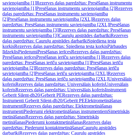
savienojamība [1]
Rezerves daļas paredzētas: Presēšanas instrumentu
savienojamība [1]
Presēšanas instrumentu savienojamība [2]
Rezerves
daļas paredzētas: Presēšanas instrumentu savienojamība
[2]
Presēšanas instrumentu savietojamība [2XL]
Rezerves daļas
paredzētas: Presēšanas instrumentu savietojamība [2XL]
Presēšanas
instrumentu savietojamība [3]
Rezerves daļas paredzētas: Presēšanas
instrumentu savietojamība [3]
Cauruļu apstrādes darbarīki
Rezerves
daļas paredzētas: Cauruļu apstrādes darbarīki
Spiediena testa
korķis
Rezerves daļas paredzētas: Spiediena testa korķis
Pārbaudes
līdzeklis
Piederumi
Presēšanas ierīces
Rezerves daļas paredzētas:
Presēšanas ierīces
Presēšanas ierīču savietojamība [1]
Rezerves daļas
paredzētas: Presēšanas ierīču savietojamība [1]
Presēšanas ierīču
savietojamība [2]
Rezerves daļas paredzētas: Presēšanas ierīču
savietojamība [2]
Presēšanas ierīču savietojamība [2XL]
Rezerves
daļas paredzētas: Presēšanas ierīču savietojamība [2XL]
Universālais
koferis
Rezerves daļas paredzētas: Universālais koferis
Universālais
koferis
Rezerves daļas paredzētas: Universālais koferis
Instrumenti
Geberit Silent-db20/Geberit PE
Rezerves daļas paredzētas:
Instrumenti Geberit Silent-db20/Geberit PE
Elektrometināšanas
instrumenti
Rezerves daļas paredzētas: Elektrometināšanas
instrumenti
Piederumi elektrometināšanas instrumentiem
Simetriskās
metināšanas
Rezerves daļas paredzētas: Simetriskās
metināšanas
Piederumi kontaktmetināšanas
Rezerves daļas
paredzētas: Piederumi kontaktmetināšanas
Cauruļu apstrādes
darbarīki
Rezerves daļas paredzētas: Cauruļu apstrādes