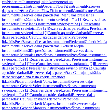
cm
Piederumi
Instrumenti, tīkla komponenti un
programmatūra
Instrumenti
Geberit FlowFit instrumenti
Rezerves
daļas paredzētas: Geberit FlowFit instrumenti
Manuālās presēšanas
instrumenti
Rezerves daļas paredzētas: Manuālās presēšanas
instrumenti
Presēšanas instrumentu savietojamība [1]
Rezerves daļas
paredzētas: Presēšanas instrumentu savietojamība [1]
Presēšanas
instrumentu savietojamība [2]
Rezerves daļas paredzētas: Presēšanas
instrumentu savietojamība [2]
Cauruļu apstrādes darbarīki
Rezerves
daļas paredzētas: Cauruļu apstrādes darbarīki
Pārbaudes
līdzeklis
Presēšanas ierīces ar instrumentiem
Piederumi
Geberit Mepla
instrumenti
Rezerves daļas paredzētas: Geberit Mepla
instrumenti
Manuālās presēšanas instrumenti
Rezerves daļas
paredzētas: Manuālās presēšanas instrumenti
Presēšanas instrumentu
savienojamība [1]
Rezerves daļas paredzētas: Presēšanas instrumentu
savienojamība [1]
Presēšanas instrumentu savienojamība [2]
Rezerves
daļas paredzētas: Presēšanas instrumentu savienojamība [2]
Cauruļu
apstrādes darbarīki
Rezerves daļas paredzētas: Cauruļu apstrādes
darbarīki
Spiediena testa korķis
Pārbaudes
līdzeklis
Piederumi
Geberit Volex instrumenti
Rezerves daļas
paredzētas: Geberit Volex instrumenti
Presēšanas instrumentu
savienojamība [2]
Rezerves daļas paredzētas: Presēšanas instrumentu
savienojamība [2]
Cauruļu apstrādes darbarīki
Rezerves daļas
paredzētas: Cauruļu apstrādes darbarīki
Pārbaudes
līdzeklis
Piederumi
Geberit Mapress instrumenti
Rezerves daļas
paredzētas: Geberit Mapress instrumenti
Presēšanas instrumentu