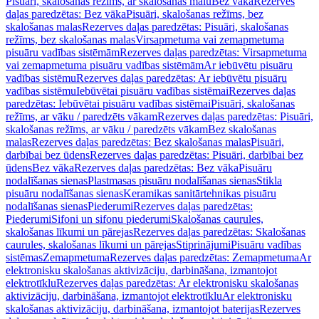
Pisuāri, skalošanas režīms, ar skalošanas malu
Bez vāka
Rezerves
daļas paredzētas: Bez vāka
Pisuāri, skalošanas režīms, bez
skalošanas malas
Rezerves daļas paredzētas: Pisuāri, skalošanas
režīms, bez skalošanas malas
Virsapmetuma vai zemapmetuma
pisuāru vadības sistēmām
Rezerves daļas paredzētas: Virsapmetuma
vai zemapmetuma pisuāru vadības sistēmām
Ar iebūvētu pisuāru
vadības sistēmu
Rezerves daļas paredzētas: Ar iebūvētu pisuāru
vadības sistēmu
Iebūvētai pisuāru vadības sistēmai
Rezerves daļas
paredzētas: Iebūvētai pisuāru vadības sistēmai
Pisuāri, skalošanas
režīms, ar vāku / paredzēts vākam
Rezerves daļas paredzētas: Pisuāri,
skalošanas režīms, ar vāku / paredzēts vākam
Bez skalošanas
malas
Rezerves daļas paredzētas: Bez skalošanas malas
Pisuāri,
darbībai bez ūdens
Rezerves daļas paredzētas: Pisuāri, darbībai bez
ūdens
Bez vāka
Rezerves daļas paredzētas: Bez vāka
Pisuāru
nodalīšanas sienas
Plastmasas pisuāru nodalīšanas sienas
Stikla
pisuāru nodalīšanas sienas
Keramikas sanitārtehnikas pisuāru
nodalīšanas sienas
Piederumi
Rezerves daļas paredzētas:
Piederumi
Sifoni un sifonu piederumi
Skalošanas caurules,
skalošanas līkumi un pārejas
Rezerves daļas paredzētas: Skalošanas
caurules, skalošanas līkumi un pārejas
Stiprinājumi
Pisuāru vadības
sistēmas
Zemapmetuma
Rezerves daļas paredzētas: Zemapmetuma
Ar
elektronisku skalošanas aktivizāciju, darbināšana, izmantojot
elektrotīklu
Rezerves daļas paredzētas: Ar elektronisku skalošanas
aktivizāciju, darbināšana, izmantojot elektrotīklu
Ar elektronisku
skalošanas aktivizāciju, darbināšana, izmantojot baterijas
Rezerves