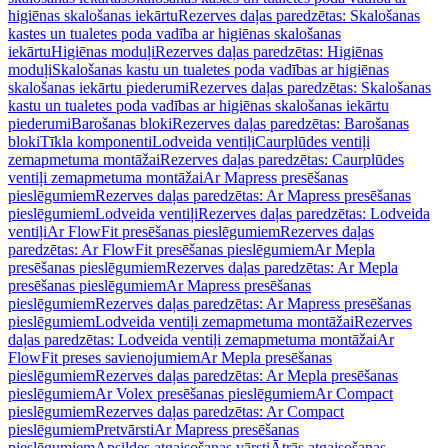
higiēnas skalošanas iekārtu
Rezerves daļas paredzētas: Skalošanas
kastes un tualetes poda vadība ar higiēnas skalošanas
iekārtu
Higiēnas moduļi
Rezerves daļas paredzētas: Higiēnas
moduļi
Skalošanas kastu un tualetes poda vadības ar higiēnas
skalošanas iekārtu piederumi
Rezerves daļas paredzētas: Skalošanas
kastu un tualetes poda vadības ar higiēnas skalošanas iekārtu
piederumi
Barošanas bloki
Rezerves daļas paredzētas: Barošanas
bloki
Tīkla komponenti
Lodveida ventiļi
Caurplūdes ventiļi
zemapmetuma montāžai
Rezerves daļas paredzētas: Caurplūdes
ventiļi zemapmetuma montāžai
Ar Mapress presēšanas
pieslēgumiem
Rezerves daļas paredzētas: Ar Mapress presēšanas
pieslēgumiem
Lodveida ventiļi
Rezerves daļas paredzētas: Lodveida
ventiļi
Ar FlowFit presēšanas pieslēgumiem
Rezerves daļas
paredzētas: Ar FlowFit presēšanas pieslēgumiem
Ar Mepla
presēšanas pieslēgumiem
Rezerves daļas paredzētas: Ar Mepla
presēšanas pieslēgumiem
Ar Mapress presēšanas
pieslēgumiem
Rezerves daļas paredzētas: Ar Mapress presēšanas
pieslēgumiem
Lodveida ventiļi zemapmetuma montāžai
Rezerves
daļas paredzētas: Lodveida ventiļi zemapmetuma montāžai
Ar
FlowFit preses savienojumiem
Ar Mepla presēšanas
pieslēgumiem
Rezerves daļas paredzētas: Ar Mepla presēšanas
pieslēgumiem
Ar Volex presēšanas pieslēgumiem
Ar Compact
pieslēgumiem
Rezerves daļas paredzētas: Ar Compact
pieslēgumiem
Pretvārsti
Ar Mapress presēšanas
pieslēgumiem
Apsildes atgaisošanas vārsti
Ātrās atgaisošanas