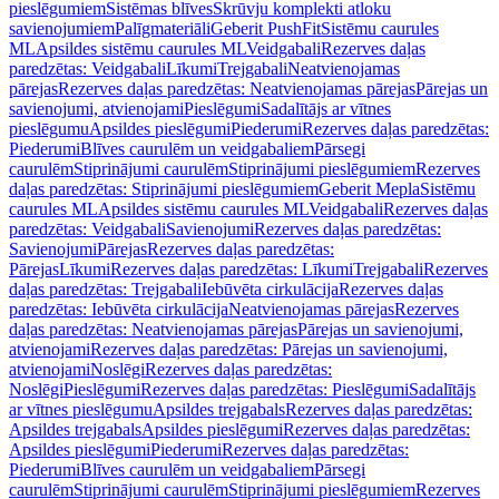
pieslēgumiem
Sistēmas blīves
Skrūvju komplekti atloku
savienojumiem
Palīgmateriāli
Geberit PushFit
Sistēmu caurules
ML
Apsildes sistēmu caurules ML
Veidgabali
Rezerves daļas
paredzētas: Veidgabali
Līkumi
Trejgabali
Neatvienojamas
pārejas
Rezerves daļas paredzētas: Neatvienojamas pārejas
Pārejas un
savienojumi, atvienojami
Pieslēgumi
Sadalītājs ar vītnes
pieslēgumu
Apsildes pieslēgumi
Piederumi
Rezerves daļas paredzētas:
Piederumi
Blīves caurulēm un veidgabaliem
Pārsegi
caurulēm
Stiprinājumi caurulēm
Stiprinājumi pieslēgumiem
Rezerves
daļas paredzētas: Stiprinājumi pieslēgumiem
Geberit Mepla
Sistēmu
caurules ML
Apsildes sistēmu caurules ML
Veidgabali
Rezerves daļas
paredzētas: Veidgabali
Savienojumi
Rezerves daļas paredzētas:
Savienojumi
Pārejas
Rezerves daļas paredzētas:
Pārejas
Līkumi
Rezerves daļas paredzētas: Līkumi
Trejgabali
Rezerves
daļas paredzētas: Trejgabali
Iebūvēta cirkulācija
Rezerves daļas
paredzētas: Iebūvēta cirkulācija
Neatvienojamas pārejas
Rezerves
daļas paredzētas: Neatvienojamas pārejas
Pārejas un savienojumi,
atvienojami
Rezerves daļas paredzētas: Pārejas un savienojumi,
atvienojami
Noslēgi
Rezerves daļas paredzētas:
Noslēgi
Pieslēgumi
Rezerves daļas paredzētas: Pieslēgumi
Sadalītājs
ar vītnes pieslēgumu
Apsildes trejgabals
Rezerves daļas paredzētas:
Apsildes trejgabals
Apsildes pieslēgumi
Rezerves daļas paredzētas:
Apsildes pieslēgumi
Piederumi
Rezerves daļas paredzētas:
Piederumi
Blīves caurulēm un veidgabaliem
Pārsegi
caurulēm
Stiprinājumi caurulēm
Stiprinājumi pieslēgumiem
Rezerves