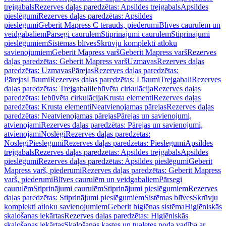
trejgabals
Rezerves daļas paredzētas: Apsildes trejgabals
Apsildes
pieslēgumi
Rezerves daļas paredzētas: Apsildes
pieslēgumi
Geberit Mapress C tērauds, piederumi
Blīves caurulēm un
veidgabaliem
Pārsegi caurulēm
Stiprinājumi caurulēm
Stiprinājumi
pieslēgumiem
Sistēmas blīves
Skrūvju komplekti atloku
savienojumiem
Geberit Mapress varš
Geberit Mapress varš
Rezerves
daļas paredzētas: Geberit Mapress varš
Uzmavas
Rezerves daļas
paredzētas: Uzmavas
Pārejas
Rezerves daļas paredzētas:
Pārejas
Līkumi
Rezerves daļas paredzētas: Līkumi
Trejgabali
Rezerves
daļas paredzētas: Trejgabali
Iebūvēta cirkulācija
Rezerves daļas
paredzētas: Iebūvēta cirkulācija
Krusta elementi
Rezerves daļas
paredzētas: Krusta elementi
Neatvienojamas pārejas
Rezerves daļas
paredzētas: Neatvienojamas pārejas
Pārejas un savienojumi,
atvienojami
Rezerves daļas paredzētas: Pārejas un savienojumi,
atvienojami
Noslēgi
Rezerves daļas paredzētas:
Noslēgi
Pieslēgumi
Rezerves daļas paredzētas: Pieslēgumi
Apsildes
trejgabals
Rezerves daļas paredzētas: Apsildes trejgabals
Apsildes
pieslēgumi
Rezerves daļas paredzētas: Apsildes pieslēgumi
Geberit
Mapress varš, piederumi
Rezerves daļas paredzētas: Geberit Mapress
varš, piederumi
Blīves caurulēm un veidgabaliem
Pārsegi
caurulēm
Stiprinājumi caurulēm
Stiprinājumi pieslēgumiem
Rezerves
daļas paredzētas: Stiprinājumi pieslēgumiem
Sistēmas blīves
Skrūvju
komplekti atloku savienojumiem
Geberit higiēnas sistēma
Higiēniskās
skalošanas iekārtas
Rezerves daļas paredzētas: Higiēniskās
skalošanas iekārtas
Skalošanas kastes un tualetes poda vadība ar