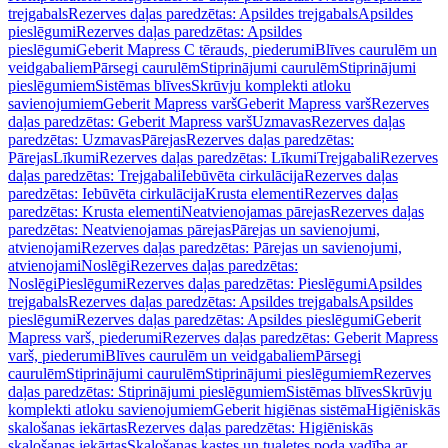
trejgabals
Rezerves daļas paredzētas: Apsildes trejgabals
Apsildes
pieslēgumi
Rezerves daļas paredzētas: Apsildes
pieslēgumi
Geberit Mapress C tērauds, piederumi
Blīves caurulēm un
veidgabaliem
Pārsegi caurulēm
Stiprinājumi caurulēm
Stiprinājumi
pieslēgumiem
Sistēmas blīves
Skrūvju komplekti atloku
savienojumiem
Geberit Mapress varš
Geberit Mapress varš
Rezerves
daļas paredzētas: Geberit Mapress varš
Uzmavas
Rezerves daļas
paredzētas: Uzmavas
Pārejas
Rezerves daļas paredzētas:
Pārejas
Līkumi
Rezerves daļas paredzētas: Līkumi
Trejgabali
Rezerves
daļas paredzētas: Trejgabali
Iebūvēta cirkulācija
Rezerves daļas
paredzētas: Iebūvēta cirkulācija
Krusta elementi
Rezerves daļas
paredzētas: Krusta elementi
Neatvienojamas pārejas
Rezerves daļas
paredzētas: Neatvienojamas pārejas
Pārejas un savienojumi,
atvienojami
Rezerves daļas paredzētas: Pārejas un savienojumi,
atvienojami
Noslēgi
Rezerves daļas paredzētas:
Noslēgi
Pieslēgumi
Rezerves daļas paredzētas: Pieslēgumi
Apsildes
trejgabals
Rezerves daļas paredzētas: Apsildes trejgabals
Apsildes
pieslēgumi
Rezerves daļas paredzētas: Apsildes pieslēgumi
Geberit
Mapress varš, piederumi
Rezerves daļas paredzētas: Geberit Mapress
varš, piederumi
Blīves caurulēm un veidgabaliem
Pārsegi
caurulēm
Stiprinājumi caurulēm
Stiprinājumi pieslēgumiem
Rezerves
daļas paredzētas: Stiprinājumi pieslēgumiem
Sistēmas blīves
Skrūvju
komplekti atloku savienojumiem
Geberit higiēnas sistēma
Higiēniskās
skalošanas iekārtas
Rezerves daļas paredzētas: Higiēniskās
skalošanas iekārtas
Skalošanas kastes un tualetes poda vadība ar