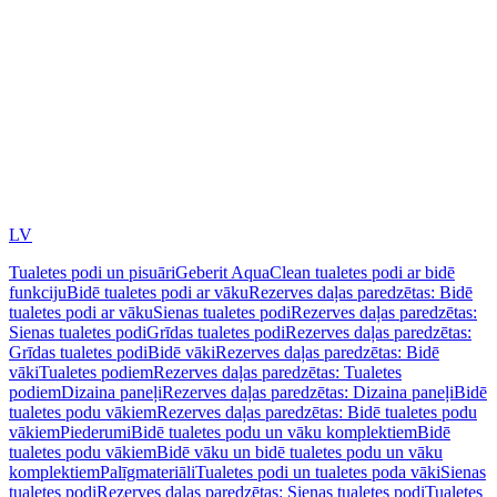
LV
Tualetes podi un pisuāri
Geberit AquaClean tualetes podi ar bidē
funkciju
Bidē tualetes podi ar vāku
Rezerves daļas paredzētas: Bidē
tualetes podi ar vāku
Sienas tualetes podi
Rezerves daļas paredzētas:
Sienas tualetes podi
Grīdas tualetes podi
Rezerves daļas paredzētas:
Grīdas tualetes podi
Bidē vāki
Rezerves daļas paredzētas: Bidē
vāki
Tualetes podiem
Rezerves daļas paredzētas: Tualetes
podiem
Dizaina paneļi
Rezerves daļas paredzētas: Dizaina paneļi
Bidē
tualetes podu vākiem
Rezerves daļas paredzētas: Bidē tualetes podu
vākiem
Piederumi
Bidē tualetes podu un vāku komplektiem
Bidē
tualetes podu vākiem
Bidē vāku un bidē tualetes podu un vāku
komplektiem
Palīgmateriāli
Tualetes podi un tualetes poda vāki
Sienas
tualetes podi
Rezerves daļas paredzētas: Sienas tualetes podi
Tualetes