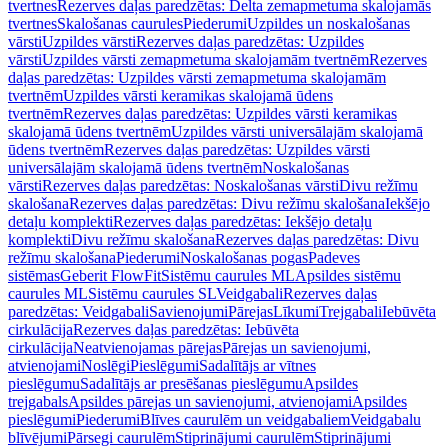
tvertnes
Rezerves daļas paredzētas: Delta zemapmetuma skalojamās
tvertnes
Skalošanas caurules
Piederumi
Uzpildes un noskalošanas
vārsti
Uzpildes vārsti
Rezerves daļas paredzētas: Uzpildes
vārsti
Uzpildes vārsti zemapmetuma skalojamām tvertnēm
Rezerves
daļas paredzētas: Uzpildes vārsti zemapmetuma skalojamām
tvertnēm
Uzpildes vārsti keramikas skalojamā ūdens
tvertnēm
Rezerves daļas paredzētas: Uzpildes vārsti keramikas
skalojamā ūdens tvertnēm
Uzpildes vārsti universālajām skalojamā
ūdens tvertnēm
Rezerves daļas paredzētas: Uzpildes vārsti
universālajām skalojamā ūdens tvertnēm
Noskalošanas
vārsti
Rezerves daļas paredzētas: Noskalošanas vārsti
Divu režīmu
skalošana
Rezerves daļas paredzētas: Divu režīmu skalošana
Iekšējo
detaļu komplekti
Rezerves daļas paredzētas: Iekšējo detaļu
komplekti
Divu režīmu skalošana
Rezerves daļas paredzētas: Divu
režīmu skalošana
Piederumi
Noskalošanas pogas
Padeves
sistēmas
Geberit FlowFit
Sistēmu caurules ML
Apsildes sistēmu
caurules ML
Sistēmu caurules SL
Veidgabali
Rezerves daļas
paredzētas: Veidgabali
Savienojumi
Pārejas
Līkumi
Trejgabali
Iebūvēta
cirkulācija
Rezerves daļas paredzētas: Iebūvēta
cirkulācija
Neatvienojamas pārejas
Pārejas un savienojumi,
atvienojami
Noslēgi
Pieslēgumi
Sadalītājs ar vītnes
pieslēgumu
Sadalītājs ar presēšanas pieslēgumu
Apsildes
trejgabals
Apsildes pārejas un savienojumi, atvienojami
Apsildes
pieslēgumi
Piederumi
Blīves caurulēm un veidgabaliem
Veidgabalu
blīvējumi
Pārsegi caurulēm
Stiprinājumi caurulēm
Stiprinājumi