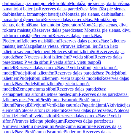
darbināšana, izmantojot elektrotīklu
Montāža pie sienas, darbināšana,
izmantojot baterijas
Rezerves daļas paredzētas: Montāža pie sienas,
darbināšana, izmantojot baterijas
Montāža pie sienas, darbināšana,
izmantojot ģeneratoru
Rezerves daļas paredzētas: Montāža pie
sienas, darbināšana, izmantojot ģeneratoru
Montāža pie sienas, divu
rokturu maisītājs
Rezerves daļas paredzētas: Montāža pie sienas, divu
rokturu maisītājs
Piederumi
Rezerves daļas paredzētas:
Piederumi
Izlietnes maisītājiem
Rezerves daļas paredzētas: Izlietnes
maisītājiem
Mazgāšanas vietas, virtuves izlietņu, ierīču un lieto
izlietņu savienotājelementi
Noteces sifoni izlietnēm
Rezerves daļas
paredzētas: Noteces sifoni izlietnēm
P veida sifoni
Rezerves daļas
paredzētas: P veida sifoni
P veida sifoni, vietu taupoši
modeļi
Rezerves daļas paredzētas: P veida sifoni, vietu taupoši
modeļi
Pudeļsifoni izlietnēm
Rezerves daļas paredzētas: Pudeļsifoni
izlietnēm
Pudeļsifoni izlietnēm, vietu taupošs modelis
Rezerves daļas
paredzētas: Pudeļsifoni izlietnēm, vietu taupošs
modelis
Zemapmetuma sifoni
Rezerves daļas paredzētas:
Zemapmetuma sifoni
Izlietnes pieslēgumi
Rezerves daļas paredzētas:
Izlietnes pieslēgumi
Pieslēguma īscaurule
Pieslēguma
līkumi
Pārsegi
Blīvējumi
Vertikālās caurules
Pagarinājumi
Aktivizācijas
elementi
Noteces sifoni izlietnēm
Rezerves daļas paredzētas: Noteces
sifoni izlietnēm
P veida sifoni
Rezerves daļas paredzētas: P veida
sifoni
Virtuves izlietņu pieslēgumi
Rezerves daļas paredzētas:
Virtuves izlietņu pieslēgumi
Pieslēguma īscaurule
Rezerves daļas
paredzētas: Pieslēguma īscaurule
Piederumi
Rezerves daļas