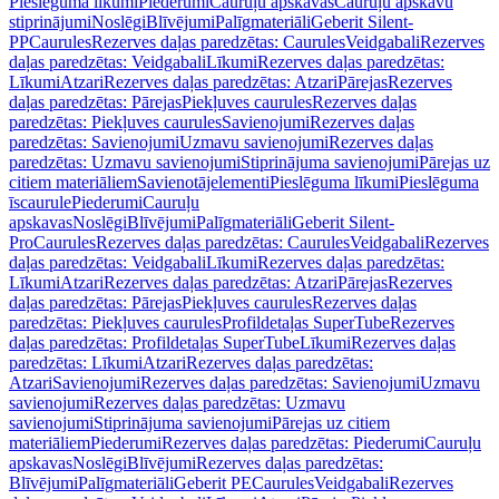
Pieslēguma līkumi
Piederumi
Cauruļu apskavas
Cauruļu apskavu
stiprinājumi
Noslēgi
Blīvējumi
Palīgmateriāli
Geberit Silent-
PP
Caurules
Rezerves daļas paredzētas: Caurules
Veidgabali
Rezerves
daļas paredzētas: Veidgabali
Līkumi
Rezerves daļas paredzētas:
Līkumi
Atzari
Rezerves daļas paredzētas: Atzari
Pārejas
Rezerves
daļas paredzētas: Pārejas
Piekļuves caurules
Rezerves daļas
paredzētas: Piekļuves caurules
Savienojumi
Rezerves daļas
paredzētas: Savienojumi
Uzmavu savienojumi
Rezerves daļas
paredzētas: Uzmavu savienojumi
Stiprinājuma savienojumi
Pārejas uz
citiem materiāliem
Savienotājelementi
Pieslēguma līkumi
Pieslēguma
īscaurule
Piederumi
Cauruļu
apskavas
Noslēgi
Blīvējumi
Palīgmateriāli
Geberit Silent-
Pro
Caurules
Rezerves daļas paredzētas: Caurules
Veidgabali
Rezerves
daļas paredzētas: Veidgabali
Līkumi
Rezerves daļas paredzētas:
Līkumi
Atzari
Rezerves daļas paredzētas: Atzari
Pārejas
Rezerves
daļas paredzētas: Pārejas
Piekļuves caurules
Rezerves daļas
paredzētas: Piekļuves caurules
Profildetaļas SuperTube
Rezerves
daļas paredzētas: Profildetaļas SuperTube
Līkumi
Rezerves daļas
paredzētas: Līkumi
Atzari
Rezerves daļas paredzētas:
Atzari
Savienojumi
Rezerves daļas paredzētas: Savienojumi
Uzmavu
savienojumi
Rezerves daļas paredzētas: Uzmavu
savienojumi
Stiprinājuma savienojumi
Pārejas uz citiem
materiāliem
Piederumi
Rezerves daļas paredzētas: Piederumi
Cauruļu
apskavas
Noslēgi
Blīvējumi
Rezerves daļas paredzētas:
Blīvējumi
Palīgmateriāli
Geberit PE
Caurules
Veidgabali
Rezerves