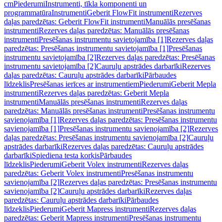
cm
Piederumi
Instrumenti, tīkla komponenti un
programmatūra
Instrumenti
Geberit FlowFit instrumenti
Rezerves
daļas paredzētas: Geberit FlowFit instrumenti
Manuālās presēšanas
instrumenti
Rezerves daļas paredzētas: Manuālās presēšanas
instrumenti
Presēšanas instrumentu savietojamība [1]
Rezerves daļas
paredzētas: Presēšanas instrumentu savietojamība [1]
Presēšanas
instrumentu savietojamība [2]
Rezerves daļas paredzētas: Presēšanas
instrumentu savietojamība [2]
Cauruļu apstrādes darbarīki
Rezerves
daļas paredzētas: Cauruļu apstrādes darbarīki
Pārbaudes
līdzeklis
Presēšanas ierīces ar instrumentiem
Piederumi
Geberit Mepla
instrumenti
Rezerves daļas paredzētas: Geberit Mepla
instrumenti
Manuālās presēšanas instrumenti
Rezerves daļas
paredzētas: Manuālās presēšanas instrumenti
Presēšanas instrumentu
savienojamība [1]
Rezerves daļas paredzētas: Presēšanas instrumentu
savienojamība [1]
Presēšanas instrumentu savienojamība [2]
Rezerves
daļas paredzētas: Presēšanas instrumentu savienojamība [2]
Cauruļu
apstrādes darbarīki
Rezerves daļas paredzētas: Cauruļu apstrādes
darbarīki
Spiediena testa korķis
Pārbaudes
līdzeklis
Piederumi
Geberit Volex instrumenti
Rezerves daļas
paredzētas: Geberit Volex instrumenti
Presēšanas instrumentu
savienojamība [2]
Rezerves daļas paredzētas: Presēšanas instrumentu
savienojamība [2]
Cauruļu apstrādes darbarīki
Rezerves daļas
paredzētas: Cauruļu apstrādes darbarīki
Pārbaudes
līdzeklis
Piederumi
Geberit Mapress instrumenti
Rezerves daļas
paredzētas: Geberit Mapress instrumenti
Presēšanas instrumentu