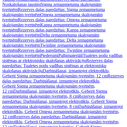
Noskalošanas taustiņi
Sigma zemapmetuma skalojamām
tvertnēm
Rezerves daļas paredzētas: Sigma zemapmetuma
skalojamām tvertnēm
Omega zemapmetuma skalojamām
tvertnēm
Rezerves daļas paredzētas: Omega zemapmetuma
skalojamām tvertnēm
Kappa zemapmetuma skalojamām
tvertnēm
Rezerves daļas paredzētas: Kappa zemapmetuma
skalojamām tvertnēm
Delta zemapmetuma skalojamām
tvertnēm
Rezerves daļas paredzētas: Delta zemapmetuma
skalojamām tvertnēm
Twinline zemapmetuma skalojamām
tvertnēm
Rezerves daļas paredzētas: Twinline zemapmetuma
skalojamām tvertnēm
Piederumi
Palīgmateriāli
Tualetes podu vadības
sistēmas ar elektronisku skalošanas aktivizāciju
Rezerves daļas
paredzētas: Tualetes podu vadības sistēmas ar elektronisku
skalošanas aktivizāciju
Darbināšanai, izmantojot elektrotīklu,
Geberit Sigma zemapmetuma skalojamām tvertnēm, 12 cm
Rezerves
daļas paredzētas: Darbināšanai, izmantojot elektrotīklu,
Geberit Sigma zemapmetuma skalojamām tvertnēm,
12 cm
Darbināšanai, izmantojot elektrotīklu, Geberit Sigma
zemapmetuma skalojamām tvertnēm, 8 cm
Rezerves daļas
paredzētas: Darbināšanai, izmantojot elektrotīklu, Geberit Sigma
zemapmetuma skalojamām tvertnēm, 8 cm
Darbināšanai, izmantojot
elektrotīklu, Geberit Omega zemapmetuma skalojamām tvertnēm,
12 cm
Rezerves daļas paredzētas: Darbināšanai, izmantojot
elektrotīklu, Geberit Omega zemapmetuma skalojamām tvertnēm,
12 cm
Darbināšanai, izmantojot baterijas, Geberit Sigma