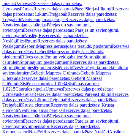
nipelis
Uzmavas
Rezerves daļas paredzētas:
Uzmavas
Pārejas
Rezerves daļas paredzētas: Pārejas
Līkumi
Rezerves
daļas paredzētas: Līkumi
Trejgabali
Rezerves daļas paredzētas:
Trejgabali
Neatvienojamas pārejas
Rezerves daļas paredzētas:
Neatvienojamas pārejas
Pārejas un savienojumi,
atvienojami
Rezerves daļas paredzētas: Pārejas un savienojumi,
atvienojami
Noslēgi
Rezerves daļas paredzētas:
Noslēgi
Pieslēgumi
Rezerves daļas paredzētas:
Pieslēgumi
GeberitMapress nerūsējošais tērauds, piederumi
Rezerves
daļas paredzētas: GeberitMapress nerūsējošais tērauds,
piederumi
Blīves caurulēm un veidgabaliem
Stiprinājumi
caurulēm
Stiprinājumi pieslēgumiem
Rezerves daļas paredzētas:
Stiprinājumi pieslēgumiem
Sistēmas blīves
Skrūvju komplekti atloku
savienojumiem
Geberit Mapress C tērauds
Geberit Mapress
C tērauds
Rezerves daļas paredzētas: Geberit Mapress
C tērauds
Sistēmas caurules 1.0034
Sistēmas caurules
1.0215
Caurules nipelis
Uzmavas
Rezerves daļas paredzētas:
Uzmavas
Pārejas
Rezerves daļas paredzētas: Pārejas
Līkumi
Rezerves
daļas paredzētas: Līkumi
Trejgabali
Rezerves daļas paredzētas:
Trejgabali
Krusta elementi
Rezerves daļas paredzētas: Krusta
elementi
Neatvienojamas pārejas
Rezerves daļas paredzētas:
Neatvienojamas pārejas
Pārejas un savienojumi,
atvienojami
Rezerves daļas paredzētas: Pārejas un savienojumi,
atvienojami
Kompensatori
Rezerves daļas paredzētas:
Kompensatori
Noslēgi
Rezerves daļas paredzētas: Noslēgi
Apsildes