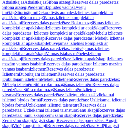
Atbalstkājas
Atbalstkājas
Sifona aizsegi
Rezerves daļas paredzētas:
Sifona aizsegi
Piederumi
Izplūdes vāciņš
Dvieļu
turētājs
Stiprinājumi
Dekoratīvās apmales
Izlietnes komplekti ar
apakšskapi
Roku mazgāšanas izlietnes komplekti ar
apakšskapi
Rezerves daļas paredzētas: Roku mazgāšanas izlietnes
komplekti ar apakšskapi
Izlietnes komplekti ar apakšskapi
Rezerves
daļas paredzētas: Izlietnes komplekti ar apakšskapi
Mēbeļu izlietnes
komplekti ar apakšskapi
Rezerves daļas paredzētas: Mēbeļu izlietnes
komplekti ar apakšskapi
Iebūvējamas izlietnes komplekti ar
apakšskapi
Rezerves daļas paredzētas: Iebūvējamas izlietnes
komplekti ar apakšskapi
Vannas istabas mēbeles
Izlietņu
apakšskapji
Rezerves daļas paredzētas: Izlietņu apakšskapji
Izlietnes
mazām vannas istabām
Rezerves daļas paredzētas: Izlietnes mazām
vannas istabām
Izlietnēm
Rezerves daļas paredzētas:
Izlietnēm
Dubultajām izlietnēm
Rezerves daļas paredzētas:
Dubultajām izlietnēm
Mēbeļu izlietnēm
Rezerves daļas paredzētas:
Mēbeļu izlietnēm
Stūra roku mazgāšanas izlietnēm
Rezerves daļas
paredzētas: Stūra roku mazgāšanas izlietnēm
Izlietņu
virsmas
Rezerves daļas paredzētas: Izlietņu virsmas
Uzliekamai
izlietnei bļodas formā
Rezerves daļas paredzētas: Uzliekamai izlietnei
bļodas formā
Uzliekamai izlietnei taisnstūra
Rezerves daļas
paredzētas: Uzliekamai izlietnei taisnstūra
Sānu skapji
Rezerves daļas
paredzētas: Sānu skapji
Zemi sānu skapji
Rezerves daļas paredzētas:
Zemi sānu skapji
Augsti skapji
Rezerves daļas paredzētas: Augsti
skapji
Vidēji augsti skapji
Rezerves daļas paredzētas: Vidēji augsti