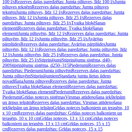
100 l/s
Rezerves daļas paredzētas: Jumta piltuves, līdz 100 l/s
Jumta
piltuves teknēm
Rezerves daļas paredzētas: Jumta piltuves
teknēm
Jumta piltuves, līdz 12 l/s
Rezerves daļas paredzētas: Jumta
piltuves, līdz 12 l/s
Jumta piltuves, līdz 25 l/s
Rezerves daļas
paredzētas: Jumta piltuves, līdz 25 l/s
Tvaika bloķēšanas
elementi
Rezerves daļas paredzētas: Tvaika bloķēšanas
elementi
Jumta piltuvēm, līdz 12 l/s
Rezerves daļas paredzētas: Jumta
piltuvēm, līdz 12 l/s
Jumta piltuvēm, līdz 25 l/s
Avārijas
pārplūdes
Rezerves daļas paredzētas: Avārijas pārplūdes
Jumta
piltuvēm, līdz 12 l/s
Rezerves daļas paredzētas: Jumta piltuvēm, līdz
12 l/s
Jumta piltuvēm, līdz 25 l/s
Rezerves daļas paredzētas: Jumta
piltuvēm, līdz 25 l/s
Stiprinājumi
Stiprinājumu sistēma, d40–
200
Stiprinājumu sistēma, d250–315
Piederumi
Rezerves daļas
paredzētas: Piederumi
Jumta piltuvēm
Rezerves daļas paredzētas:
Jumta piltuvēm
Stiprinājumiem
Standarta jumta lietus ūdens
novadīšana
Jumta piltuves
Rezerves daļas paredzētas: Jumta
piltuves
Tvaika bloķēšanas elementi
Rezerves daļas paredzētas:
Tvaika bloķēšanas elementi
Piederumi
Rezerves daļas paredzētas:
Piederumi
Grīdas noteces sistēmas
Virsmas atūdeņošana iekštelpām
un ārpus telpām
Rezerves daļas paredzētas: Virsmas atūdeņošana
iekštelpām un ārpus telpām
Grīdas noteces balkoniem un terasēm, 10
x 10 cm
Rezerves daļas paredzētas: Grīdas noteces balkoniem un
terasēm, 10 x 10 cm
Grīdas noteces, 13 x 13 cm
Grīdas noteces
balkoniem un terasēm, 13 x 13 cm
Grīdas noteces, 15 x 15
cm
Rezerves daļas paredzētas: Grīdas noteces, 15 x 15