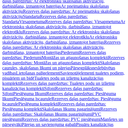
daļas paredzētas: Ar elektronisku skalošanas aktivizāciju,
darbināšana, izmantojot baterijas
Ar pneimatisku skalošanas
aktivizāciju
Rezerves daļas paredzētas: Ar pneimatisku skalošanas
aktivizāciju
Standarta
Rezerves daļas paredzētas:
Standarta
Virsapmetuma
Rezerves daļas paredzētas: Virsapmetuma
Ar
elektronisku skalošanas aktivizāciju, darbināšana, izmantojot
elektrotīklu
Rezerves daļas paredzētas: Ar elektronisku skalošanas
aktivizāciju, darbināšana, izmantojot elektrotīklu
Ar elektronisku
skalošanas aktivizāciju, darbināšana, izmantojot baterijas
Rezerves
daļas paredzētas: Ar elektronisku skalošanas aktivizāciju,
darbināšana, izmantojot baterijas
Piederumi
Rezerves daļas
paredzētas: Piederumi
Montāžas un atjaunošanas komplekti
Rezerves
daļas paredzētas: Montāžas un atjaunošanas komplekti
Skalošanas
caurules, skalošanas līkumi un pārejas
Pārsegplāksnes
Iebūvētas
vadības
Lietošanas palīgelementi
Savienotājelementi tualetes podiem,
pisuāriem un bidē
Tualetes podu un izlietņu kanalizācijas
komplekti
Rezerves daļas paredzētas: Tualetes podu un izlietņu
kanalizācijas komplekti
Sifoni
Rezerves daļas paredzētas:
Sifoni
Pieslēguma līkumi
Rezerves daļas paredzētas: Pieslēguma
līkumi
Pieslēguma īscaurule
Rezerves daļas paredzētas: Pieslēguma
īscaurule
Pieslēguma komplekti
Rezerves daļas paredzētas:
Pieslēguma komplekti
Skalošanas līkumu pagarinājumi
Rezerves
daļas paredzētas: Skalošanas līkumu pagarinājumi
PVC
pieslēgumi
Rezerves daļas paredzētas: PVC pieslēgumi
Manšetes un
pārsegvāki
Pārejas un savienojuma gabali
Pisuāru kanalizācijas