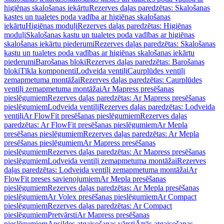
higiēnas skalošanas iekārtu
Rezerves daļas paredzētas: Skalošanas
kastes un tualetes poda vadība ar higiēnas skalošanas
iekārtu
Higiēnas moduļi
Rezerves daļas paredzētas: Higiēnas
moduļi
Skalošanas kastu un tualetes poda vadības ar higiēnas
skalošanas iekārtu piederumi
Rezerves daļas paredzētas: Skalošanas
kastu un tualetes poda vadības ar higiēnas skalošanas iekārtu
piederumi
Barošanas bloki
Rezerves daļas paredzētas: Barošanas
bloki
Tīkla komponenti
Lodveida ventiļi
Caurplūdes ventiļi
zemapmetuma montāžai
Rezerves daļas paredzētas: Caurplūdes
ventiļi zemapmetuma montāžai
Ar Mapress presēšanas
pieslēgumiem
Rezerves daļas paredzētas: Ar Mapress presēšanas
pieslēgumiem
Lodveida ventiļi
Rezerves daļas paredzētas: Lodveida
ventiļi
Ar FlowFit presēšanas pieslēgumiem
Rezerves daļas
paredzētas: Ar FlowFit presēšanas pieslēgumiem
Ar Mepla
presēšanas pieslēgumiem
Rezerves daļas paredzētas: Ar Mepla
presēšanas pieslēgumiem
Ar Mapress presēšanas
pieslēgumiem
Rezerves daļas paredzētas: Ar Mapress presēšanas
pieslēgumiem
Lodveida ventiļi zemapmetuma montāžai
Rezerves
daļas paredzētas: Lodveida ventiļi zemapmetuma montāžai
Ar
FlowFit preses savienojumiem
Ar Mepla presēšanas
pieslēgumiem
Rezerves daļas paredzētas: Ar Mepla presēšanas
pieslēgumiem
Ar Volex presēšanas pieslēgumiem
Ar Compact
pieslēgumiem
Rezerves daļas paredzētas: Ar Compact
pieslēgumiem
Pretvārsti
Ar Mapress presēšanas
pieslēgumiem
Apsildes atgaisošanas vārsti
Ātrās atgaisošanas