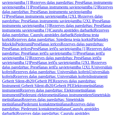
savienojamība [1]
Rezerves daļas paredzētas: Presēšanas instrumentu
savienojamība [1]
Presēšanas instrumentu savienojamība [2]
Rezerves
daļas paredzētas: Presēšanas instrumentu savienojamība
[2]
Presēšanas instrumentu savietojamība [2XL]
Rezerves daļas
paredzētas: Presēšanas instrumentu savietojamība [2XL]
Presēšanas
instrumentu savietojamība [3]
Rezerves daļas paredzētas: Presēšanas
instrumentu savietojamība [3]
Cauruļu apstrādes darbarīki
Rezerves
daļas paredzētas: Cauruļu apstrādes darbarīki
Spiediena testa
korķis
Rezerves daļas paredzētas: Spiediena testa korķis
Pārbaudes
līdzeklis
Piederumi
Presēšanas ierīces
Rezerves daļas paredzētas:
Presēšanas ierīces
Presēšanas ierīču savietojamība [1]
Rezerves daļas
paredzētas: Presēšanas ierīču savietojamība [1]
Presēšanas ierīču
savietojamība [2]
Rezerves daļas paredzētas: Presēšanas ierīču
savietojamība [2]
Presēšanas ierīču savietojamība [2XL]
Rezerves
daļas paredzētas: Presēšanas ierīču savietojamība [2XL]
Universālais
koferis
Rezerves daļas paredzētas: Universālais koferis
Universālais
koferis
Rezerves daļas paredzētas: Universālais koferis
Instrumenti
Geberit Silent-db20/Geberit PE
Rezerves daļas paredzētas:
Instrumenti Geberit Silent-db20/Geberit PE
Elektrometināšanas
instrumenti
Rezerves daļas paredzētas: Elektrometināšanas
instrumenti
Piederumi elektrometināšanas instrumentiem
Simetriskās
metināšanas
Rezerves daļas paredzētas: Simetriskās
metināšanas
Piederumi kontaktmetināšanas
Rezerves daļas
paredzētas: Piederumi kontaktmetināšanas
Cauruļu apstrādes
darbarīki
Rezerves daļas paredzētas: Cauruļu apstrādes