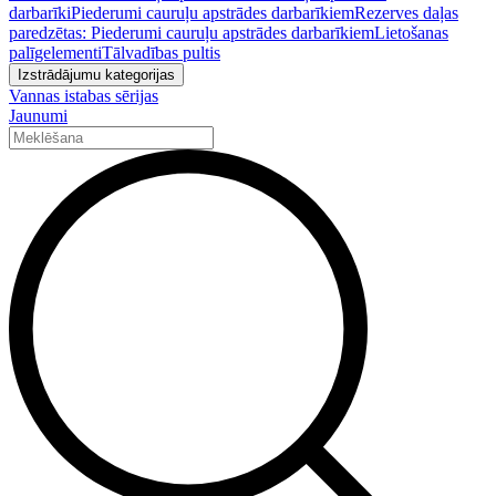
darbarīki
Piederumi cauruļu apstrādes darbarīkiem
Rezerves daļas
paredzētas: Piederumi cauruļu apstrādes darbarīkiem
Lietošanas
palīgelementi
Tālvadības pultis
Izstrādājumu kategorijas
Vannas istabas sērijas
Jaunumi