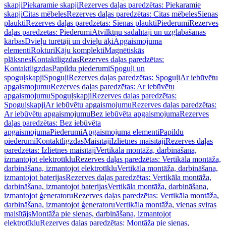
skapji
Piekaramie skapji
Rezerves daļas paredzētas: Piekaramie
skapji
Citas mēbeles
Rezerves daļas paredzētas: Citas mēbeles
Sienas
plaukti
Rezerves daļas paredzētas: Sienas plaukti
Piederumi
Rezerves
daļas paredzētas: Piederumi
Atvilktņu sadalītāji un uzglabāšanas
kārbas
Dvieļu turētāji un dvieļu āķi
Apgaismojuma
elementi
Rokturi
Kāju komplekti
Magnētiskās
plāksnes
Kontaktligzdas
Rezerves daļas paredzētas:
Kontaktligzdas
Papildu piederumi
Spoguļi un
spoguļskapji
Spoguļi
Rezerves daļas paredzētas: Spoguļi
Ar iebūvētu
apgaismojumu
Rezerves daļas paredzētas: Ar iebūvētu
apgaismojumu
Spoguļskapji
Rezerves daļas paredzētas:
Spoguļskapji
Ar iebūvētu apgaismojumu
Rezerves daļas paredzētas:
Ar iebūvētu apgaismojumu
Bez iebūvēta apgaismojuma
Rezerves
daļas paredzētas: Bez iebūvēta
apgaismojuma
Piederumi
Apgaismojuma elementi
Papildu
piederumi
Kontaktligzdas
Maisītāji
Izlietnes maisītāji
Rezerves daļas
paredzētas: Izlietnes maisītāji
Vertikāla montāža, darbināšana,
izmantojot elektrotīklu
Rezerves daļas paredzētas: Vertikāla montāža,
darbināšana, izmantojot elektrotīklu
Vertikāla montāža, darbināšana,
izmantojot baterijas
Rezerves daļas paredzētas: Vertikāla montāža,
darbināšana, izmantojot baterijas
Vertikāla montāža, darbināšana,
izmantojot ģeneratoru
Rezerves daļas paredzētas: Vertikāla montāža,
darbināšana, izmantojot ģeneratoru
Vertikāla montāža, vienas sviras
maisītājs
Montāža pie sienas, darbināšana, izmantojot
elektrotīklu
Rezerves daļas paredzētas: Montāža pie sienas,