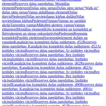
elementi
Rezerves daļas paredzētas: Montāžas
elementi
Piederumi
Dušas sānu sienas
Dušas sānu sienas
“Walk-in”
dušas sānu sienas
Vannu atdalīšanas elementi
Dušas
durvis
Piederumi
Nišas novietošanas kārbas dušām
Nišas
novietošanas kārbas
Piederumi
Vannas
Vannas no sanitārā
akrila
Taisnstūra vannas
Mākslīgā akmens vannas
Vannas
zīdaiņiem
Montāžas elementi
Kāju komplekti un komplekti ar
šķērsstieņiem un sienas enkurskrūvēm
Piederumi
Remonta
komplekti
Papildu piederumi
Savienotājelementi dušām un
vannām
Kanalizācijas komplekti dušas paliktņiem, d52
Rezerves
daļas paredzētas: Kanalizācijas komplekti dušas paliktņiem, d52
Ar
izplūdes vāciņu
Rezerves daļas paredzētas: Ar izplūdes vāciņu
Bez
izplūdes vāciņa
Rezerves daļas paredzētas: Bez izplūdes
vāciņa
Izplūdes vāciņš
Rezerves daļas paredzētas: Izplūdes
vāciņš
Kanalizācijas komplekti dušas paliktņiem, d62
Rezerves daļas
paredzētas: Kanalizācijas komplekti dušas paliktņiem, d62
Ar
izplūdes vāciņu
Rezerves daļas paredzētas: Ar izplūdes vāciņu
Bez
izplūdes vāciņa
Rezerves daļas paredzētas: Bez izplūdes
vāciņa
Izplūdes vāciņš
Rezerves daļas paredzētas: Izplūdes
vāciņš
Kanalizācijas komplekti dušas paliktņiem, d90
Rezerves daļas
paredzētas: Kanalizācijas komplekti dušas paliktņiem, d90
Ar
izplūdes vāciņu
Rezerves daļas paredzētas: Ar izplūdes vāciņu
Bez
izplūdes vāciņa
Rezerves daļas paredzētas: Bez izplūdes
vāciņa
Izplūdes vāciņš
Rezerves daļas paredzētas: Izplūdes
vāciņš
Kanalizācijas komplekti vannām, d52
Rezerves daļas