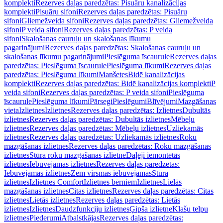
komplekti
Rezerves daļas paredzētas: Pisuāru kanalizācijas
komplekti
Pisuāru sifoni
Rezerves daļas paredzētas: Pisuāru
sifoni
Gliemežveida sifoni
Rezerves daļas paredzētas: Gliemežveida
sifoni
P veida sifoni
Rezerves daļas paredzētas: P veida
sifoni
Skalošanas cauruļu un skalošanas līkumu
pagarinājumi
Rezerves daļas paredzētas: Skalošanas cauruļu un
skalošanas līkumu pagarinājumi
Pieslēguma īscaurule
Rezerves daļas
paredzētas: Pieslēguma īscaurule
Pieslēguma līkumi
Rezerves daļas
paredzētas: Pieslēguma līkumi
Manšetes
Bidē kanalizācijas
komplekti
Rezerves daļas paredzētas: Bidē kanalizācijas komplekti
P
veida sifoni
Rezerves daļas paredzētas: P veida sifoni
Pieslēguma
īscaurule
Pieslēguma līkumi
Pārsegi
Pieslēgumi
Blīvējumi
Mazgāšanas
vieta
Izlietnes
Izlietnes
Rezerves daļas paredzētas: Izlietnes
Dubultās
izlietnes
Rezerves daļas paredzētas: Dubultās izlietnes
Mēbeļu
izlietnes
Rezerves daļas paredzētas: Mēbeļu izlietnes
Uzliekamās
izlietnes
Rezerves daļas paredzētas: Uzliekamās izlietnes
Roku
mazgāšanas izlietnes
Rezerves daļas paredzētas: Roku mazgāšanas
izlietnes
Stūra roku mazgāšanas izlietne
Daļēji iemontētās
izlietnes
Iebūvējamas izlietnes
Rezerves daļas paredzētas:
Iebūvējamas izlietnes
Zem virsmas iebūvējamas
Stūra
izlietnes
Izlietnes Comfort
Izlietnes bērniem
Izlietnes
Lielās
mazgāšanas izlietnes
Citas izlietnes
Rezerves daļas paredzētas: Citas
izlietnes
Lietās izlietnes
Rezerves daļas paredzētas: Lietās
izlietnes
Izlietnes
Daudzfunkciju izlietnes
Ģipša izlietne
Klašu telpu
izlietnes
Piederumi
Atbalstkājas
Rezerves daļas paredzētas: