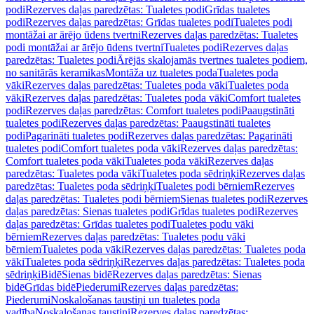
podi
Rezerves daļas paredzētas: Tualetes podi
Grīdas tualetes
podi
Rezerves daļas paredzētas: Grīdas tualetes podi
Tualetes podi
montāžai ar ārējo ūdens tvertni
Rezerves daļas paredzētas: Tualetes
podi montāžai ar ārējo ūdens tvertni
Tualetes podi
Rezerves daļas
paredzētas: Tualetes podi
Ārējās skalojamās tvertnes tualetes podiem,
no sanitārās keramikas
Montāža uz tualetes poda
Tualetes poda
vāki
Rezerves daļas paredzētas: Tualetes poda vāki
Tualetes poda
vāki
Rezerves daļas paredzētas: Tualetes poda vāki
Comfort tualetes
podi
Rezerves daļas paredzētas: Comfort tualetes podi
Paaugstināti
tualetes podi
Rezerves daļas paredzētas: Paaugstināti tualetes
podi
Pagarināti tualetes podi
Rezerves daļas paredzētas: Pagarināti
tualetes podi
Comfort tualetes poda vāki
Rezerves daļas paredzētas:
Comfort tualetes poda vāki
Tualetes poda vāki
Rezerves daļas
paredzētas: Tualetes poda vāki
Tualetes poda sēdriņķi
Rezerves daļas
paredzētas: Tualetes poda sēdriņķi
Tualetes podi bērniem
Rezerves
daļas paredzētas: Tualetes podi bērniem
Sienas tualetes podi
Rezerves
daļas paredzētas: Sienas tualetes podi
Grīdas tualetes podi
Rezerves
daļas paredzētas: Grīdas tualetes podi
Tualetes podu vāki
bērniem
Rezerves daļas paredzētas: Tualetes podu vāki
bērniem
Tualetes poda vāki
Rezerves daļas paredzētas: Tualetes poda
vāki
Tualetes poda sēdriņķi
Rezerves daļas paredzētas: Tualetes poda
sēdriņķi
Bidē
Sienas bidē
Rezerves daļas paredzētas: Sienas
bidē
Grīdas bidē
Piederumi
Rezerves daļas paredzētas:
Piederumi
Noskalošanas taustiņi un tualetes poda
vadība
Noskalošanas taustiņi
Rezerves daļas paredzētas: