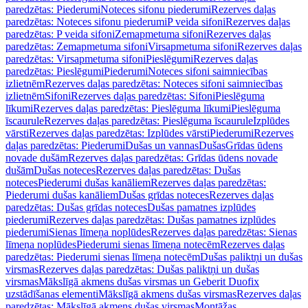
paredzētas: Piederumi
Noteces sifonu piederumi
Rezerves daļas
paredzētas: Noteces sifonu piederumi
P veida sifoni
Rezerves daļas
paredzētas: P veida sifoni
Zemapmetuma sifoni
Rezerves daļas
paredzētas: Zemapmetuma sifoni
Virsapmetuma sifoni
Rezerves daļas
paredzētas: Virsapmetuma sifoni
Pieslēgumi
Rezerves daļas
paredzētas: Pieslēgumi
Piederumi
Noteces sifoni saimniecības
izlietnēm
Rezerves daļas paredzētas: Noteces sifoni saimniecības
izlietnēm
Sifoni
Rezerves daļas paredzētas: Sifoni
Pieslēguma
līkumi
Rezerves daļas paredzētas: Pieslēguma līkumi
Pieslēguma
īscaurule
Rezerves daļas paredzētas: Pieslēguma īscaurule
Izplūdes
vārsti
Rezerves daļas paredzētas: Izplūdes vārsti
Piederumi
Rezerves
daļas paredzētas: Piederumi
Dušas un vannas
Dušas
Grīdas ūdens
novade dušām
Rezerves daļas paredzētas: Grīdas ūdens novade
dušām
Dušas noteces
Rezerves daļas paredzētas: Dušas
noteces
Piederumi dušas kanāliem
Rezerves daļas paredzētas:
Piederumi dušas kanāliem
Dušas grīdas noteces
Rezerves daļas
paredzētas: Dušas grīdas noteces
Dušas pamatnes izplūdes
piederumi
Rezerves daļas paredzētas: Dušas pamatnes izplūdes
piederumi
Sienas līmeņa noplūdes
Rezerves daļas paredzētas: Sienas
līmeņa noplūdes
Piederumi sienas līmeņa notecēm
Rezerves daļas
paredzētas: Piederumi sienas līmeņa notecēm
Dušas paliktņi un dušas
virsmas
Rezerves daļas paredzētas: Dušas paliktņi un dušas
virsmas
Mākslīgā akmens dušas virsmas un Geberit Duofix
uzstādīšanas elementi
Mākslīgā akmens dušas virsmas
Rezerves daļas
paredzētas: Mākslīgā akmens dušas virsmas
Montāžas