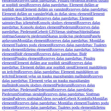
elementi
Rezerves daļas paredzētas: Pisuāru elementi
Elementi dušām
ar noplūdi sienā
Rezerves daļas paredzētas: Elementi dušām ar
noplūdi sienā
Elementi dušām un vannām
Rezerves daļas paredzētas:
Elementi dušām un vannām
Walk-in dušas sienu elementi
Elementi
saimniecības izlietnēm
Rezerves daļas paredzētas: Elementi
saimniecības izlietnēm
Konsoļu slodzes elementi
Rezerves daļas
paredzētas: Konsoļu slodzes elementi
Piederumi
Rezerves daļas
paredzētas: Piederumi
Geberit GIS
Sienas sistēmas
Stiprināšanas
sistēmas
Sagatavju piederumi
Skaņas izolācijas piederumi
Paneļu
apšuvums
Montāžas elementi
Rezerves daļas paredzētas: Montāžas
elementi
Tualetes podu elementi
Rezerves daļas paredzētas: Tualetes
podu elementi
Izlietņu elementi
Rezerves daļas paredzētas: Izlietņu
elementi
Bidē elementi
Rezerves daļas paredzētas: Bidē
elementi
Pisuāru elementi
Rezerves daļas paredzētas: Pisuāru
elementi
Elementi dušām arar noplūdi sienā
Rezerves daļas
paredzētas: Elementi dušām arar noplūdi sienā
Elementi maisītājiem
un ierīcēm
Rezerves daļas paredzētas: Elementi maisītājiem un
ierīcēm
Elementi veļas un trauku mazgājamām mašīnām
Rezerves
daļas paredzētas: Elementi veļas un trauku mazgājamām
mašīnām
Konsoļu slodzes elementi
Piederumi
Rezerves daļas
paredzētas: Piederumi
Piederumi
Rezerves daļas paredzētas:
Piederumi
Sistēmas sienām
Rezerves daļas paredzētas: Sistēmas
sienām
Padeves sistēmām
Ūdens novadei
Geberit Kombifix
Montāžas
elementi
Rezerves daļas paredzētas: Montāžas elementi
Tualetes podu
elementi
Rezerves daļas paredzētas: Tualetes podu elementi
Izlietņu