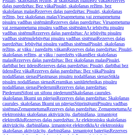
Pisuāri, skalošanas režīms, ar skalošanas malu
Bez vāka
Rezerves
daļas paredzētas: Bez vāka
Pisuāri, skalošanas režīms, bez
skalošanas malas
Rezerves daļas paredzētas: Pisuāri, skalošanas
režīms, bez skalošanas malas
Virsapmetuma vai zemapmetuma
pisuāru vadības sistēmām
Rezerves daļas paredzētas: Virsapmetuma
vai zemapmetuma pisuāru vadības sistēmām
Ar iebūvētu pisuāru
vadības sistēmu
Rezerves daļas paredzētas: Ar iebūvētu pisuāru
vadības sistēmu
Iebūvētai pisuāru vadības sistēmai
Rezerves daļas
paredzētas: Iebūvētai pisuāru vadības sistēmai
Pisuāri, skalošanas
režīms, ar vāku / paredzēts vākam
Rezerves daļas paredzētas: Pisuāri,
skalošanas režīms, ar vāku / paredzēts vākam
Bez skalošanas
malas
Rezerves daļas paredzētas: Bez skalošanas malas
Pisuāri,
darbībai bez ūdens
Rezerves daļas paredzētas: Pisuāri, darbībai bez
ūdens
Bez vāka
Rezerves daļas paredzētas: Bez vāka
Pisuāru
nodalīšanas sienas
Plastmasas pisuāru nodalīšanas sienas
Stikla
pisuāru nodalīšanas sienas
Keramikas sanitārtehnikas pisuāru
nodalīšanas sienas
Piederumi
Rezerves daļas paredzētas:
Piederumi
Sifoni un sifonu piederumi
Skalošanas caurules,
skalošanas līkumi un pārejas
Rezerves daļas paredzētas: Skalošanas
caurules, skalošanas līkumi un pārejas
Stiprinājumi
Pisuāru vadības
sistēmas
Zemapmetuma
Rezerves daļas paredzētas: Zemapmetuma
Ar
elektronisku skalošanas aktivizāciju, darbināšana, izmantojot
elektrotīklu
Rezerves daļas paredzētas: Ar elektronisku skalošanas
aktivizāciju, darbināšana, izmantojot elektrotīklu
Ar elektronisku
skalošanas aktivizāciju, darbināšana, izmantojot baterijas
Rezerves