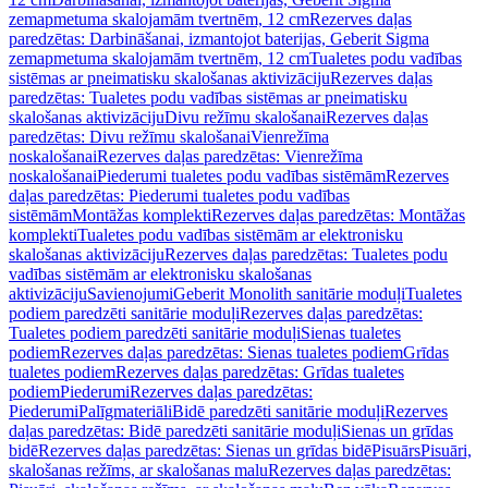
zemapmetuma skalojamām tvertnēm, 12 cm
Rezerves daļas
paredzētas: Darbināšanai, izmantojot baterijas, Geberit Sigma
zemapmetuma skalojamām tvertnēm, 12 cm
Tualetes podu vadības
sistēmas ar pneimatisku skalošanas aktivizāciju
Rezerves daļas
paredzētas: Tualetes podu vadības sistēmas ar pneimatisku
skalošanas aktivizāciju
Divu režīmu skalošanai
Rezerves daļas
paredzētas: Divu režīmu skalošanai
Vienrežīma
noskalošanai
Rezerves daļas paredzētas: Vienrežīma
noskalošanai
Piederumi tualetes podu vadības sistēmām
Rezerves
daļas paredzētas: Piederumi tualetes podu vadības
sistēmām
Montāžas komplekti
Rezerves daļas paredzētas: Montāžas
komplekti
Tualetes podu vadības sistēmām ar elektronisku
skalošanas aktivizāciju
Rezerves daļas paredzētas: Tualetes podu
vadības sistēmām ar elektronisku skalošanas
aktivizāciju
Savienojumi
Geberit Monolith sanitārie moduļi
Tualetes
podiem paredzēti sanitārie moduļi
Rezerves daļas paredzētas:
Tualetes podiem paredzēti sanitārie moduļi
Sienas tualetes
podiem
Rezerves daļas paredzētas: Sienas tualetes podiem
Grīdas
tualetes podiem
Rezerves daļas paredzētas: Grīdas tualetes
podiem
Piederumi
Rezerves daļas paredzētas:
Piederumi
Palīgmateriāli
Bidē paredzēti sanitārie moduļi
Rezerves
daļas paredzētas: Bidē paredzēti sanitārie moduļi
Sienas un grīdas
bidē
Rezerves daļas paredzētas: Sienas un grīdas bidē
Pisuārs
Pisuāri,
skalošanas režīms, ar skalošanas malu
Rezerves daļas paredzētas: