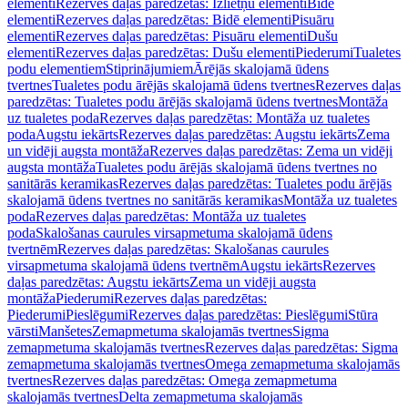
elementi
Rezerves daļas paredzētas: Izlietņu elementi
Bidē
elementi
Rezerves daļas paredzētas: Bidē elementi
Pisuāru
elementi
Rezerves daļas paredzētas: Pisuāru elementi
Dušu
elementi
Rezerves daļas paredzētas: Dušu elementi
Piederumi
Tualetes
podu elementiem
Stiprinājumiem
Ārējās skalojamā ūdens
tvertnes
Tualetes podu ārējās skalojamā ūdens tvertnes
Rezerves daļas
paredzētas: Tualetes podu ārējās skalojamā ūdens tvertnes
Montāža
uz tualetes poda
Rezerves daļas paredzētas: Montāža uz tualetes
poda
Augstu iekārts
Rezerves daļas paredzētas: Augstu iekārts
Zema
un vidēji augsta montāža
Rezerves daļas paredzētas: Zema un vidēji
augsta montāža
Tualetes podu ārējās skalojamā ūdens tvertnes no
sanitārās keramikas
Rezerves daļas paredzētas: Tualetes podu ārējās
skalojamā ūdens tvertnes no sanitārās keramikas
Montāža uz tualetes
poda
Rezerves daļas paredzētas: Montāža uz tualetes
poda
Skalošanas caurules virsapmetuma skalojamā ūdens
tvertnēm
Rezerves daļas paredzētas: Skalošanas caurules
virsapmetuma skalojamā ūdens tvertnēm
Augstu iekārts
Rezerves
daļas paredzētas: Augstu iekārts
Zema un vidēji augsta
montāža
Piederumi
Rezerves daļas paredzētas:
Piederumi
Pieslēgumi
Rezerves daļas paredzētas: Pieslēgumi
Stūra
vārsti
Manšetes
Zemapmetuma skalojamās tvertnes
Sigma
zemapmetuma skalojamās tvertnes
Rezerves daļas paredzētas: Sigma
zemapmetuma skalojamās tvertnes
Omega zemapmetuma skalojamās
tvertnes
Rezerves daļas paredzētas: Omega zemapmetuma
skalojamās tvertnes
Delta zemapmetuma skalojamās