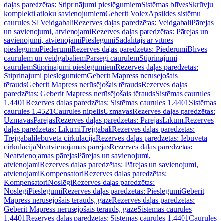
daļas paredzētas: Stiprinājumi pieslēgumiem
Sistēmas blīves
Skrūvju
komplekti atloku savienojumiem
Geberit Volex
Apsildes sistēmu
caurules SL
Veidgabali
Rezerves daļas paredzētas: Veidgabali
Pārejas
un savienojumi, atvienojami
Rezerves daļas paredzētas: Pārejas un
savienojumi, atvienojami
Pieslēgumi
Sadalītājs ar vītnes
pieslēgumu
Piederumi
Rezerves daļas paredzētas: Piederumi
Blīves
caurulēm un veidgabaliem
Pārsegi caurulēm
Stiprinājumi
caurulēm
Stiprinājumi pieslēgumiem
Rezerves daļas paredzētas:
Stiprinājumi pieslēgumiem
Geberit Mapress nerūsējošais
tērauds
Geberit Mapress nerūsējošais tērauds
Rezerves daļas
paredzētas: Geberit Mapress nerūsējošais tērauds
Sistēmas caurules
1.4401
Rezerves daļas paredzētas: Sistēmas caurules 1.4401
Sistēmas
caurules 1.4521
Caurules nipelis
Uzmavas
Rezerves daļas paredzētas:
Uzmavas
Pārejas
Rezerves daļas paredzētas: Pārejas
Līkumi
Rezerves
daļas paredzētas: Līkumi
Trejgabali
Rezerves daļas paredzētas:
Trejgabali
Iebūvēta cirkulācija
Rezerves daļas paredzētas: Iebūvēta
cirkulācija
Neatvienojamas pārejas
Rezerves daļas paredzētas:
Neatvienojamas pārejas
Pārejas un savienojumi,
atvienojami
Rezerves daļas paredzētas: Pārejas un savienojumi,
atvienojami
Kompensatori
Rezerves daļas paredzētas:
Kompensatori
Noslēgi
Rezerves daļas paredzētas:
Noslēgi
Pieslēgumi
Rezerves daļas paredzētas: Pieslēgumi
Geberit
Mapress nerūsējošais tērauds, gāze
Rezerves daļas paredzētas:
Geberit Mapress nerūsējošais tērauds, gāze
Sistēmas caurules
1.4401
Rezerves daļas paredzētas: Sistēmas caurules 1.4401
Caurules