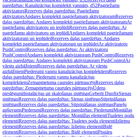
paredzētas: Kanalizācijas komplekti vannām, d52
Pagriežams
aktivizators
Rezerves daļas paredzētas: Pagriežams
aktivizators
Apdares komplekti pagriežamam aktivizatoram
Rezerves
daļas paredzētas: Apdares komplekti pagriežamam aktivizatoram
Ar
pagriežamu aktivizatoru un ieplūdi
Rezerves daļas paredzētas: Ar
pagriežamu aktivizatoru un ieplūdi
Apdares komplekti pagriežamam
aktivizatoram un ieplūdei
Rezerves daļas paredzētas: Apdares
komplekti pagriežamam aktivizatoram un ieplūdei
Ar aktivizatoru
PushControl
Rezerves daļas paredzētas: Ar aktivizatoru
PushControl
Apdares komplekti aktivizatoram PushControl
Rezerves
daļas paredzētas: Apdares komplekti aktivizatoram PushControl
Ar
vārstu aizbāžņiem
Rezerves daļas paredzētas: Ar vārstu
aizbāžņiem
Piederumi vannu kanalizācijas komplektiem
Rezerves
daļas paredzētas: Piederumi vannu kanalizācijas
komplektiem
Zemapmetuma caurules pārtraucējs
Rezerves daļas
paredzētas: Zemapmetuma caurules pārtraucējs
Ūdens
pieslēgumi
Instalācijas un skalošanas sistēmas
Geberit Duofix
Sienas
sistēmas
Rezerves daļas paredzētas: Sienas sistēmas
Stiprināšanas
sistēmas
Rezerves daļas paredzētas: Stiprināšanas sistēmas
Paneļu
apšuvums
Piederumi
Rezerves daļas paredzētas: Piederumi
Montāžas
elementi
Rezerves daļas paredzētas: Montāžas elementi
Tualetes podu
elementi
Rezerves daļas paredzētas: Tualetes podu elementi
Izlietņu
elementi
Rezerves daļas paredzētas: Izlietņu elementi
Bidē
elementi
Rezerves daļas paredzētas: Bidē elementi
Pisuāru