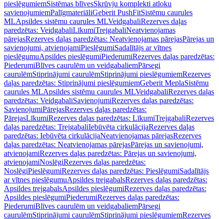
pieslēgumiem
Sistēmas blīves
Skrūvju komplekti atloku
savienojumiem
Palīgmateriāli
Geberit PushFit
Sistēmu caurules
ML
Apsildes sistēmu caurules ML
Veidgabali
Rezerves daļas
paredzētas: Veidgabali
Līkumi
Trejgabali
Neatvienojamas
pārejas
Rezerves daļas paredzētas: Neatvienojamas pārejas
Pārejas un
savienojumi, atvienojami
Pieslēgumi
Sadalītājs ar vītnes
pieslēgumu
Apsildes pieslēgumi
Piederumi
Rezerves daļas paredzētas:
Piederumi
Blīves caurulēm un veidgabaliem
Pārsegi
caurulēm
Stiprinājumi caurulēm
Stiprinājumi pieslēgumiem
Rezerves
daļas paredzētas: Stiprinājumi pieslēgumiem
Geberit Mepla
Sistēmu
caurules ML
Apsildes sistēmu caurules ML
Veidgabali
Rezerves daļas
paredzētas: Veidgabali
Savienojumi
Rezerves daļas paredzētas:
Savienojumi
Pārejas
Rezerves daļas paredzētas:
Pārejas
Līkumi
Rezerves daļas paredzētas: Līkumi
Trejgabali
Rezerves
daļas paredzētas: Trejgabali
Iebūvēta cirkulācija
Rezerves daļas
paredzētas: Iebūvēta cirkulācija
Neatvienojamas pārejas
Rezerves
daļas paredzētas: Neatvienojamas pārejas
Pārejas un savienojumi,
atvienojami
Rezerves daļas paredzētas: Pārejas un savienojumi,
atvienojami
Noslēgi
Rezerves daļas paredzētas:
Noslēgi
Pieslēgumi
Rezerves daļas paredzētas: Pieslēgumi
Sadalītājs
ar vītnes pieslēgumu
Apsildes trejgabals
Rezerves daļas paredzētas:
Apsildes trejgabals
Apsildes pieslēgumi
Rezerves daļas paredzētas:
Apsildes pieslēgumi
Piederumi
Rezerves daļas paredzētas:
Piederumi
Blīves caurulēm un veidgabaliem
Pārsegi
caurulēm
Stiprinājumi caurulēm
Stiprinājumi pieslēgumiem
Rezerves