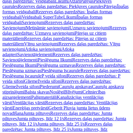
daļas paredzētas: Veidgabali
Līkumi
Atzari
Pārejas
Piekļuves
caurules
Rezerves daļas paredzētas: Piekļuves caurules
Pārejas
Īpašas
formas veidgabali
Rezerves daļas paredzētas: Īpašas formas
veidgabali
Veidgabali SuperTube
Līkumi
Īpašas formas
veidgabali
Savienojumi
Rezerves daļas paredzētas:
Savienojumi
Metināmie savienojumi
Uzmavu savienojumi
Rezerves
daļas paredzētas: Uzmavu savienojumi
Pārejas uz citiem
materiāliem
Rezerves daļas paredzētas: Pārejas uz citiem
materiāliem
Vītņu savienojumi
Rezerves daļas paredzētas: Vītņu
savienojumi
Atloka savienojumi
Atloka
adapteri
Savienotājelementi
Rezerves daļas paredzētas:
Savienotājelementi
Pieslēguma līkumi
Rezerves daļas paredzētas:
Pieslēguma līkumi
Pieslēguma uzmavas
Rezerves daļas paredzētas:
Pieslēguma uzmavas
Pieslēguma īscaurule
Rezerves daļas paredzētas:
Pieslēguma īscaurule
P veida sifoni
Rezerves daļas paredzētas: P
veida sifoni
Gliemežveida sifoni
Rezerves daļas paredzētas:
Gliemežveida sifoni
Piederumi
Cauruļu apskavas
Cauruļu apskavu
stiprinājumi
Balsta skavas
Noslēgi
Blīvējumi
Celtniecības
aizsargelementi
Palīgmateriāli
Kanalizācijas ventilācijas
vārsti
Ventilācijas vārsti
Rezerves daļas paredzētas: Ventilācijas
vārsti
Enerģijas pretvārsti
Geberit Pluvia jumta lietus ūdens
novadīšana
Jumta piltuves
Rezerves daļas paredzētas: Jumta
piltuves
Jumta piltuves, līdz 12 l/s
Rezerves daļas paredzētas: Jumta
piltuves, līdz 12 l/s
Jumta piltuves, līdz 25 l/s
Rezerves daļas
paredzētas: Jumta piltuves, līdz 25 l/s
Jumta piltuves, līdz