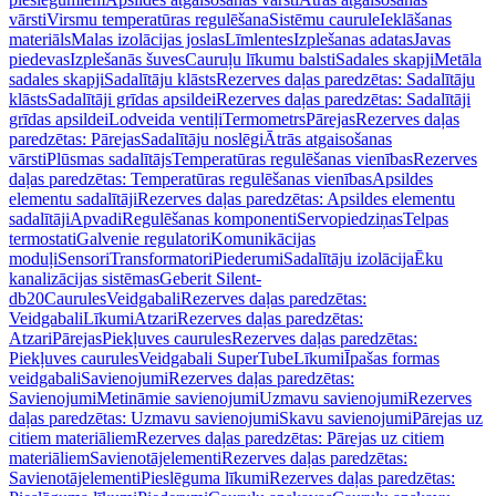
vārsti
Virsmu temperatūras regulēšana
Sistēmu caurule
Ieklāšanas
materiāls
Malas izolācijas joslas
Līmlentes
Izplešanas adatas
Javas
piedevas
Izplešanās šuves
Cauruļu līkumu balsti
Sadales skapji
Metāla
sadales skapji
Sadalītāju klāsts
Rezerves daļas paredzētas: Sadalītāju
klāsts
Sadalītāji grīdas apsildei
Rezerves daļas paredzētas: Sadalītāji
grīdas apsildei
Lodveida ventiļi
Termometrs
Pārejas
Rezerves daļas
paredzētas: Pārejas
Sadalītāju noslēgi
Ātrās atgaisošanas
vārsti
Plūsmas sadalītājs
Temperatūras regulēšanas vienības
Rezerves
daļas paredzētas: Temperatūras regulēšanas vienības
Apsildes
elementu sadalītāji
Rezerves daļas paredzētas: Apsildes elementu
sadalītāji
Apvadi
Regulēšanas komponenti
Servopiedziņas
Telpas
termostati
Galvenie regulatori
Komunikācijas
moduļi
Sensori
Transformatori
Piederumi
Sadalītāju izolācija
Ēku
kanalizācijas sistēmas
Geberit Silent-
db20
Caurules
Veidgabali
Rezerves daļas paredzētas:
Veidgabali
Līkumi
Atzari
Rezerves daļas paredzētas:
Atzari
Pārejas
Piekļuves caurules
Rezerves daļas paredzētas:
Piekļuves caurules
Veidgabali SuperTube
Līkumi
Īpašas formas
veidgabali
Savienojumi
Rezerves daļas paredzētas:
Savienojumi
Metināmie savienojumi
Uzmavu savienojumi
Rezerves
daļas paredzētas: Uzmavu savienojumi
Skavu savienojumi
Pārejas uz
citiem materiāliem
Rezerves daļas paredzētas: Pārejas uz citiem
materiāliem
Savienotājelementi
Rezerves daļas paredzētas:
Savienotājelementi
Pieslēguma līkumi
Rezerves daļas paredzētas: