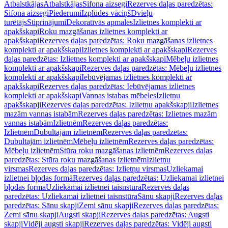
Atbalstkājas
Atbalstkājas
Sifona aizsegi
Rezerves daļas paredzētas:
Sifona aizsegi
Piederumi
Izplūdes vāciņš
Dvieļu
turētājs
Stiprinājumi
Dekoratīvās apmales
Izlietnes komplekti ar
apakšskapi
Roku mazgāšanas izlietnes komplekti ar
apakšskapi
Rezerves daļas paredzētas: Roku mazgāšanas izlietnes
komplekti ar apakšskapi
Izlietnes komplekti ar apakšskapi
Rezerves
daļas paredzētas: Izlietnes komplekti ar apakšskapi
Mēbeļu izlietnes
komplekti ar apakšskapi
Rezerves daļas paredzētas: Mēbeļu izlietnes
komplekti ar apakšskapi
Iebūvējamas izlietnes komplekti ar
apakšskapi
Rezerves daļas paredzētas: Iebūvējamas izlietnes
komplekti ar apakšskapi
Vannas istabas mēbeles
Izlietņu
apakšskapji
Rezerves daļas paredzētas: Izlietņu apakšskapji
Izlietnes
mazām vannas istabām
Rezerves daļas paredzētas: Izlietnes mazām
vannas istabām
Izlietnēm
Rezerves daļas paredzētas:
Izlietnēm
Dubultajām izlietnēm
Rezerves daļas paredzētas:
Dubultajām izlietnēm
Mēbeļu izlietnēm
Rezerves daļas paredzētas:
Mēbeļu izlietnēm
Stūra roku mazgāšanas izlietnēm
Rezerves daļas
paredzētas: Stūra roku mazgāšanas izlietnēm
Izlietņu
virsmas
Rezerves daļas paredzētas: Izlietņu virsmas
Uzliekamai
izlietnei bļodas formā
Rezerves daļas paredzētas: Uzliekamai izlietnei
bļodas formā
Uzliekamai izlietnei taisnstūra
Rezerves daļas
paredzētas: Uzliekamai izlietnei taisnstūra
Sānu skapji
Rezerves daļas
paredzētas: Sānu skapji
Zemi sānu skapji
Rezerves daļas paredzētas:
Zemi sānu skapji
Augsti skapji
Rezerves daļas paredzētas: Augsti
skapji
Vidēji augsti skapji
Rezerves daļas paredzētas: Vidēji augsti