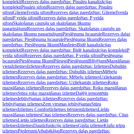
komplekti
Rezerves daļas paredzētas: Pisuāru kanalizācijas
komplekti
Pisuāru sifoni
Rezerves daļas paredzētas: Pisuāru
sifoni
Gliemežveida sifoni
Rezerves daļas paredzētas: Gliemežveida
sifoni
P veida sifoni
Rezerves daļas paredzētas: P veida
sifoni
Skalošanas cauruļu un skalošanas līkumu
pagarinājumi
Rezerves daļas paredzētas: Skalošanas cauruļu un
skalošanas līkumu pagarinājumi
Pieslēguma īscaurule
Rezerves daļas
paredzētas: Pieslēguma īscaurule
Pieslēguma līkumi
Rezerves daļas
paredzētas: Pieslēguma līkumi
Manšetes
Bidē kanalizācijas
komplekti
Rezerves daļas paredzētas: Bidē kanalizācijas komplekti
P
veida sifoni
Rezerves daļas paredzētas: P veida sifoni
Pieslēguma
īscaurule
Pieslēguma līkumi
Pārsegi
Pieslēgumi
Blīvējumi
Mazgāšanas
vieta
Izlietnes
Izlietnes
Rezerves daļas paredzētas: Izlietnes
Dubultās
izlietnes
Rezerves daļas paredzētas: Dubultās izlietnes
Mēbeļu
izlietnes
Rezerves daļas paredzētas: Mēbeļu izlietnes
Uzliekamās
izlietnes
Rezerves daļas paredzētas: Uzliekamās izlietnes
Roku
mazgāšanas izlietnes
Rezerves daļas paredzētas: Roku mazgāšanas
izlietnes
Stūra roku mazgāšanas izlietne
Daļēji iemontētās
izlietnes
Iebūvējamas izlietnes
Rezerves daļas paredzētas:
Iebūvējamas izlietnes
Zem virsmas iebūvējamas
Stūra
izlietnes
Izlietnes Comfort
Izlietnes bērniem
Izlietnes
Lielās
mazgāšanas izlietnes
Citas izlietnes
Rezerves daļas paredzētas: Citas
izlietnes
Lietās izlietnes
Rezerves daļas paredzētas: Lietās
izlietnes
Izlietnes
Daudzfunkciju izlietnes
Ģipša izlietne
Klašu telpu
izlietnes
Piederumi
Atbalstkājas
Rezerves daļas paredzētas: