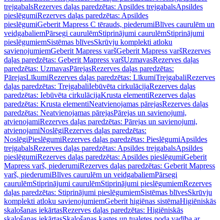
trejgabals
Rezerves daļas paredzētas: Apsildes trejgabals
Apsildes
pieslēgumi
Rezerves daļas paredzētas: Apsildes
pieslēgumi
Geberit Mapress C tērauds, piederumi
Blīves caurulēm un
veidgabaliem
Pārsegi caurulēm
Stiprinājumi caurulēm
Stiprinājumi
pieslēgumiem
Sistēmas blīves
Skrūvju komplekti atloku
savienojumiem
Geberit Mapress varš
Geberit Mapress varš
Rezerves
daļas paredzētas: Geberit Mapress varš
Uzmavas
Rezerves daļas
paredzētas: Uzmavas
Pārejas
Rezerves daļas paredzētas:
Pārejas
Līkumi
Rezerves daļas paredzētas: Līkumi
Trejgabali
Rezerves
daļas paredzētas: Trejgabali
Iebūvēta cirkulācija
Rezerves daļas
paredzētas: Iebūvēta cirkulācija
Krusta elementi
Rezerves daļas
paredzētas: Krusta elementi
Neatvienojamas pārejas
Rezerves daļas
paredzētas: Neatvienojamas pārejas
Pārejas un savienojumi,
atvienojami
Rezerves daļas paredzētas: Pārejas un savienojumi,
atvienojami
Noslēgi
Rezerves daļas paredzētas:
Noslēgi
Pieslēgumi
Rezerves daļas paredzētas: Pieslēgumi
Apsildes
trejgabals
Rezerves daļas paredzētas: Apsildes trejgabals
Apsildes
pieslēgumi
Rezerves daļas paredzētas: Apsildes pieslēgumi
Geberit
Mapress varš, piederumi
Rezerves daļas paredzētas: Geberit Mapress
varš, piederumi
Blīves caurulēm un veidgabaliem
Pārsegi
caurulēm
Stiprinājumi caurulēm
Stiprinājumi pieslēgumiem
Rezerves
daļas paredzētas: Stiprinājumi pieslēgumiem
Sistēmas blīves
Skrūvju
komplekti atloku savienojumiem
Geberit higiēnas sistēma
Higiēniskās
skalošanas iekārtas
Rezerves daļas paredzētas: Higiēniskās
skalošanas iekārtas
Skalošanas kastes un tualetes poda vadība ar