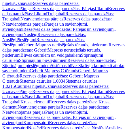
nipelis
Uzmavas
Rezerves daļas paredzētas:
Uzmavas
Pārejas
Rezerves daļas paredzētas: Pārejas
Līkumi
Rezerves
daļas paredzētas: Līkumi
Trejgabali
Rezerves daļas paredzētas:
Trejgabali
Neatvienojamas pārejas
Rezerves daļas paredzētas:
Neatvienojamas pārejas
Pārejas un savienojumi,
atvienojami
Rezerves daļas paredzētas: Pārejas un savienojumi,
atvienojami
Noslēgi
Rezerves daļas paredzētas:
Noslēgi
Pieslēgumi
Rezerves daļas paredzētas:
Pieslēgumi
GeberitMapress nerūsējošais tērauds, piederumi
Rezerves
daļas paredzētas: GeberitMapress nerūsējošais tērauds,
piederumi
Blīves caurulēm un veidgabaliem
Stiprinājumi
caurulēm
Stiprinājumi pieslēgumiem
Rezerves daļas paredzētas:
Stiprinājumi pieslēgumiem
Sistēmas blīves
Skrūvju komplekti atloku
savienojumiem
Geberit Mapress C tērauds
Geberit Mapress
C tērauds
Rezerves daļas paredzētas: Geberit Mapress
C tērauds
Sistēmas caurules 1.0034
Sistēmas caurules
1.0215
Caurules nipelis
Uzmavas
Rezerves daļas paredzētas:
Uzmavas
Pārejas
Rezerves daļas paredzētas: Pārejas
Līkumi
Rezerves
daļas paredzētas: Līkumi
Trejgabali
Rezerves daļas paredzētas:
Trejgabali
Krusta elementi
Rezerves daļas paredzētas: Krusta
elementi
Neatvienojamas pārejas
Rezerves daļas paredzētas:
Neatvienojamas pārejas
Pārejas un savienojumi,
atvienojami
Rezerves daļas paredzētas: Pārejas un savienojumi,
atvienojami
Kompensatori
Rezerves daļas paredzētas:
Kompensatori
Noslēgi
Rezerves daļas paredzētas: Noslēgi
Apsildes