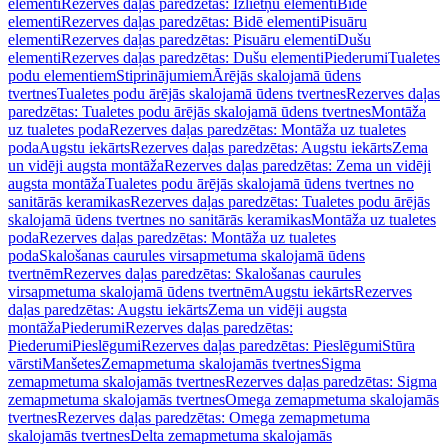
elementi
Rezerves daļas paredzētas: Izlietņu elementi
Bidē
elementi
Rezerves daļas paredzētas: Bidē elementi
Pisuāru
elementi
Rezerves daļas paredzētas: Pisuāru elementi
Dušu
elementi
Rezerves daļas paredzētas: Dušu elementi
Piederumi
Tualetes
podu elementiem
Stiprinājumiem
Ārējās skalojamā ūdens
tvertnes
Tualetes podu ārējās skalojamā ūdens tvertnes
Rezerves daļas
paredzētas: Tualetes podu ārējās skalojamā ūdens tvertnes
Montāža
uz tualetes poda
Rezerves daļas paredzētas: Montāža uz tualetes
poda
Augstu iekārts
Rezerves daļas paredzētas: Augstu iekārts
Zema
un vidēji augsta montāža
Rezerves daļas paredzētas: Zema un vidēji
augsta montāža
Tualetes podu ārējās skalojamā ūdens tvertnes no
sanitārās keramikas
Rezerves daļas paredzētas: Tualetes podu ārējās
skalojamā ūdens tvertnes no sanitārās keramikas
Montāža uz tualetes
poda
Rezerves daļas paredzētas: Montāža uz tualetes
poda
Skalošanas caurules virsapmetuma skalojamā ūdens
tvertnēm
Rezerves daļas paredzētas: Skalošanas caurules
virsapmetuma skalojamā ūdens tvertnēm
Augstu iekārts
Rezerves
daļas paredzētas: Augstu iekārts
Zema un vidēji augsta
montāža
Piederumi
Rezerves daļas paredzētas:
Piederumi
Pieslēgumi
Rezerves daļas paredzētas: Pieslēgumi
Stūra
vārsti
Manšetes
Zemapmetuma skalojamās tvertnes
Sigma
zemapmetuma skalojamās tvertnes
Rezerves daļas paredzētas: Sigma
zemapmetuma skalojamās tvertnes
Omega zemapmetuma skalojamās
tvertnes
Rezerves daļas paredzētas: Omega zemapmetuma
skalojamās tvertnes
Delta zemapmetuma skalojamās