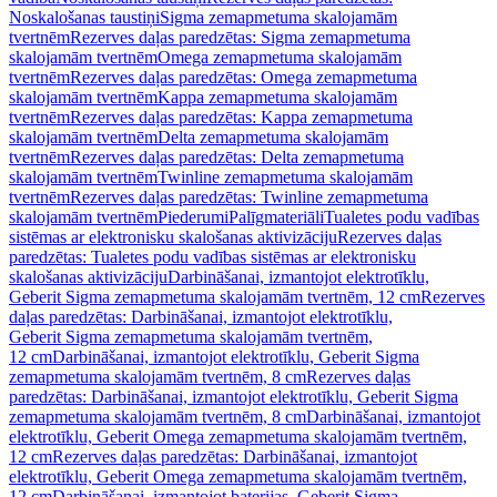
Noskalošanas taustiņi
Sigma zemapmetuma skalojamām
tvertnēm
Rezerves daļas paredzētas: Sigma zemapmetuma
skalojamām tvertnēm
Omega zemapmetuma skalojamām
tvertnēm
Rezerves daļas paredzētas: Omega zemapmetuma
skalojamām tvertnēm
Kappa zemapmetuma skalojamām
tvertnēm
Rezerves daļas paredzētas: Kappa zemapmetuma
skalojamām tvertnēm
Delta zemapmetuma skalojamām
tvertnēm
Rezerves daļas paredzētas: Delta zemapmetuma
skalojamām tvertnēm
Twinline zemapmetuma skalojamām
tvertnēm
Rezerves daļas paredzētas: Twinline zemapmetuma
skalojamām tvertnēm
Piederumi
Palīgmateriāli
Tualetes podu vadības
sistēmas ar elektronisku skalošanas aktivizāciju
Rezerves daļas
paredzētas: Tualetes podu vadības sistēmas ar elektronisku
skalošanas aktivizāciju
Darbināšanai, izmantojot elektrotīklu,
Geberit Sigma zemapmetuma skalojamām tvertnēm, 12 cm
Rezerves
daļas paredzētas: Darbināšanai, izmantojot elektrotīklu,
Geberit Sigma zemapmetuma skalojamām tvertnēm,
12 cm
Darbināšanai, izmantojot elektrotīklu, Geberit Sigma
zemapmetuma skalojamām tvertnēm, 8 cm
Rezerves daļas
paredzētas: Darbināšanai, izmantojot elektrotīklu, Geberit Sigma
zemapmetuma skalojamām tvertnēm, 8 cm
Darbināšanai, izmantojot
elektrotīklu, Geberit Omega zemapmetuma skalojamām tvertnēm,
12 cm
Rezerves daļas paredzētas: Darbināšanai, izmantojot
elektrotīklu, Geberit Omega zemapmetuma skalojamām tvertnēm,
12 cm
Darbināšanai, izmantojot baterijas, Geberit Sigma