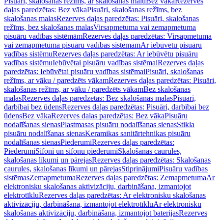
Pisuāri, skalošanas režīms, ar skalošanas malu
Bez vāka
Rezerves
daļas paredzētas: Bez vāka
Pisuāri, skalošanas režīms, bez
skalošanas malas
Rezerves daļas paredzētas: Pisuāri, skalošanas
režīms, bez skalošanas malas
Virsapmetuma vai zemapmetuma
pisuāru vadības sistēmām
Rezerves daļas paredzētas: Virsapmetuma
vai zemapmetuma pisuāru vadības sistēmām
Ar iebūvētu pisuāru
vadības sistēmu
Rezerves daļas paredzētas: Ar iebūvētu pisuāru
vadības sistēmu
Iebūvētai pisuāru vadības sistēmai
Rezerves daļas
paredzētas: Iebūvētai pisuāru vadības sistēmai
Pisuāri, skalošanas
režīms, ar vāku / paredzēts vākam
Rezerves daļas paredzētas: Pisuāri,
skalošanas režīms, ar vāku / paredzēts vākam
Bez skalošanas
malas
Rezerves daļas paredzētas: Bez skalošanas malas
Pisuāri,
darbībai bez ūdens
Rezerves daļas paredzētas: Pisuāri, darbībai bez
ūdens
Bez vāka
Rezerves daļas paredzētas: Bez vāka
Pisuāru
nodalīšanas sienas
Plastmasas pisuāru nodalīšanas sienas
Stikla
pisuāru nodalīšanas sienas
Keramikas sanitārtehnikas pisuāru
nodalīšanas sienas
Piederumi
Rezerves daļas paredzētas:
Piederumi
Sifoni un sifonu piederumi
Skalošanas caurules,
skalošanas līkumi un pārejas
Rezerves daļas paredzētas: Skalošanas
caurules, skalošanas līkumi un pārejas
Stiprinājumi
Pisuāru vadības
sistēmas
Zemapmetuma
Rezerves daļas paredzētas: Zemapmetuma
Ar
elektronisku skalošanas aktivizāciju, darbināšana, izmantojot
elektrotīklu
Rezerves daļas paredzētas: Ar elektronisku skalošanas
aktivizāciju, darbināšana, izmantojot elektrotīklu
Ar elektronisku
skalošanas aktivizāciju, darbināšana, izmantojot baterijas
Rezerves