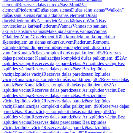
elementi
Rezerves daļas paredzētas: Montāžas
elementi
Piederumi
Dušas sānu sienas
Dušas sānu sienas
“Walk-in”
dušas sānu sienas
Vannu atdalīšanas elementi
Dušas
durvis
Piederumi
Nišas novietošanas kārbas dušām
Nišas
novietošanas kārbas
Piederumi
Vannas
Vannas no sanitārā
akrila
Taisnstūra vannas
Mākslīgā akmens vannas
Vannas
zīdaiņiem
Montāžas elementi
Kāju komplekti un komplekti ar
šķērsstieņiem un sienas enkurskrūvēm
Piederumi
Remonta
komplekti
Papildu piederumi
Savienotājelementi dušām un
vannām
Kanalizācijas komplekti dušas paliktņiem, d52
Rezerves
daļas paredzētas: Kanalizācijas komplekti dušas paliktņiem, d52
Ar
izplūdes vāciņu
Rezerves daļas paredzētas: Ar izplūdes vāciņu
Bez
izplūdes vāciņa
Rezerves daļas paredzētas: Bez izplūdes
vāciņa
Izplūdes vāciņš
Rezerves daļas paredzētas: Izplūdes
vāciņš
Kanalizācijas komplekti dušas paliktņiem, d62
Rezerves daļas
paredzētas: Kanalizācijas komplekti dušas paliktņiem, d62
Ar
izplūdes vāciņu
Rezerves daļas paredzētas: Ar izplūdes vāciņu
Bez
izplūdes vāciņa
Rezerves daļas paredzētas: Bez izplūdes
vāciņa
Izplūdes vāciņš
Rezerves daļas paredzētas: Izplūdes
vāciņš
Kanalizācijas komplekti dušas paliktņiem, d90
Rezerves daļas
paredzētas: Kanalizācijas komplekti dušas paliktņiem, d90
Ar
izplūdes vāciņu
Rezerves daļas paredzētas: Ar izplūdes vāciņu
Bez
izplūdes vāciņa
Rezerves daļas paredzētas: Bez izplūdes
vāciņa
Izplūdes vāciņš
Rezerves daļas paredzētas: Izplūdes
vāciņš
Kanalizācijas komplekti vannām, d52
Rezerves daļas