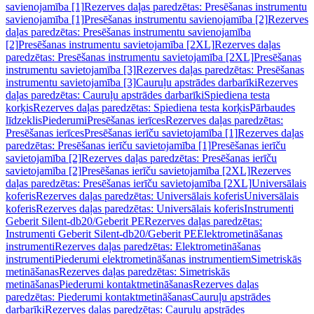
savienojamība [1]
Rezerves daļas paredzētas: Presēšanas instrumentu
savienojamība [1]
Presēšanas instrumentu savienojamība [2]
Rezerves
daļas paredzētas: Presēšanas instrumentu savienojamība
[2]
Presēšanas instrumentu savietojamība [2XL]
Rezerves daļas
paredzētas: Presēšanas instrumentu savietojamība [2XL]
Presēšanas
instrumentu savietojamība [3]
Rezerves daļas paredzētas: Presēšanas
instrumentu savietojamība [3]
Cauruļu apstrādes darbarīki
Rezerves
daļas paredzētas: Cauruļu apstrādes darbarīki
Spiediena testa
korķis
Rezerves daļas paredzētas: Spiediena testa korķis
Pārbaudes
līdzeklis
Piederumi
Presēšanas ierīces
Rezerves daļas paredzētas:
Presēšanas ierīces
Presēšanas ierīču savietojamība [1]
Rezerves daļas
paredzētas: Presēšanas ierīču savietojamība [1]
Presēšanas ierīču
savietojamība [2]
Rezerves daļas paredzētas: Presēšanas ierīču
savietojamība [2]
Presēšanas ierīču savietojamība [2XL]
Rezerves
daļas paredzētas: Presēšanas ierīču savietojamība [2XL]
Universālais
koferis
Rezerves daļas paredzētas: Universālais koferis
Universālais
koferis
Rezerves daļas paredzētas: Universālais koferis
Instrumenti
Geberit Silent-db20/Geberit PE
Rezerves daļas paredzētas:
Instrumenti Geberit Silent-db20/Geberit PE
Elektrometināšanas
instrumenti
Rezerves daļas paredzētas: Elektrometināšanas
instrumenti
Piederumi elektrometināšanas instrumentiem
Simetriskās
metināšanas
Rezerves daļas paredzētas: Simetriskās
metināšanas
Piederumi kontaktmetināšanas
Rezerves daļas
paredzētas: Piederumi kontaktmetināšanas
Cauruļu apstrādes
darbarīki
Rezerves daļas paredzētas: Cauruļu apstrādes