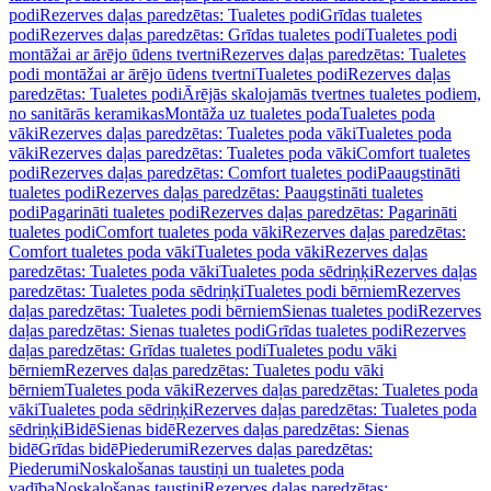
podi
Rezerves daļas paredzētas: Tualetes podi
Grīdas tualetes
podi
Rezerves daļas paredzētas: Grīdas tualetes podi
Tualetes podi
montāžai ar ārējo ūdens tvertni
Rezerves daļas paredzētas: Tualetes
podi montāžai ar ārējo ūdens tvertni
Tualetes podi
Rezerves daļas
paredzētas: Tualetes podi
Ārējās skalojamās tvertnes tualetes podiem,
no sanitārās keramikas
Montāža uz tualetes poda
Tualetes poda
vāki
Rezerves daļas paredzētas: Tualetes poda vāki
Tualetes poda
vāki
Rezerves daļas paredzētas: Tualetes poda vāki
Comfort tualetes
podi
Rezerves daļas paredzētas: Comfort tualetes podi
Paaugstināti
tualetes podi
Rezerves daļas paredzētas: Paaugstināti tualetes
podi
Pagarināti tualetes podi
Rezerves daļas paredzētas: Pagarināti
tualetes podi
Comfort tualetes poda vāki
Rezerves daļas paredzētas:
Comfort tualetes poda vāki
Tualetes poda vāki
Rezerves daļas
paredzētas: Tualetes poda vāki
Tualetes poda sēdriņķi
Rezerves daļas
paredzētas: Tualetes poda sēdriņķi
Tualetes podi bērniem
Rezerves
daļas paredzētas: Tualetes podi bērniem
Sienas tualetes podi
Rezerves
daļas paredzētas: Sienas tualetes podi
Grīdas tualetes podi
Rezerves
daļas paredzētas: Grīdas tualetes podi
Tualetes podu vāki
bērniem
Rezerves daļas paredzētas: Tualetes podu vāki
bērniem
Tualetes poda vāki
Rezerves daļas paredzētas: Tualetes poda
vāki
Tualetes poda sēdriņķi
Rezerves daļas paredzētas: Tualetes poda
sēdriņķi
Bidē
Sienas bidē
Rezerves daļas paredzētas: Sienas
bidē
Grīdas bidē
Piederumi
Rezerves daļas paredzētas:
Piederumi
Noskalošanas taustiņi un tualetes poda
vadība
Noskalošanas taustiņi
Rezerves daļas paredzētas: