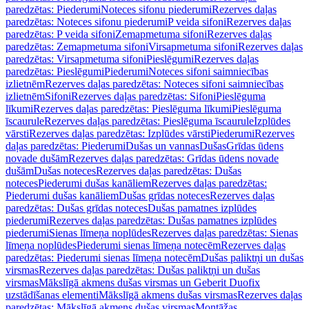
paredzētas: Piederumi
Noteces sifonu piederumi
Rezerves daļas
paredzētas: Noteces sifonu piederumi
P veida sifoni
Rezerves daļas
paredzētas: P veida sifoni
Zemapmetuma sifoni
Rezerves daļas
paredzētas: Zemapmetuma sifoni
Virsapmetuma sifoni
Rezerves daļas
paredzētas: Virsapmetuma sifoni
Pieslēgumi
Rezerves daļas
paredzētas: Pieslēgumi
Piederumi
Noteces sifoni saimniecības
izlietnēm
Rezerves daļas paredzētas: Noteces sifoni saimniecības
izlietnēm
Sifoni
Rezerves daļas paredzētas: Sifoni
Pieslēguma
līkumi
Rezerves daļas paredzētas: Pieslēguma līkumi
Pieslēguma
īscaurule
Rezerves daļas paredzētas: Pieslēguma īscaurule
Izplūdes
vārsti
Rezerves daļas paredzētas: Izplūdes vārsti
Piederumi
Rezerves
daļas paredzētas: Piederumi
Dušas un vannas
Dušas
Grīdas ūdens
novade dušām
Rezerves daļas paredzētas: Grīdas ūdens novade
dušām
Dušas noteces
Rezerves daļas paredzētas: Dušas
noteces
Piederumi dušas kanāliem
Rezerves daļas paredzētas:
Piederumi dušas kanāliem
Dušas grīdas noteces
Rezerves daļas
paredzētas: Dušas grīdas noteces
Dušas pamatnes izplūdes
piederumi
Rezerves daļas paredzētas: Dušas pamatnes izplūdes
piederumi
Sienas līmeņa noplūdes
Rezerves daļas paredzētas: Sienas
līmeņa noplūdes
Piederumi sienas līmeņa notecēm
Rezerves daļas
paredzētas: Piederumi sienas līmeņa notecēm
Dušas paliktņi un dušas
virsmas
Rezerves daļas paredzētas: Dušas paliktņi un dušas
virsmas
Mākslīgā akmens dušas virsmas un Geberit Duofix
uzstādīšanas elementi
Mākslīgā akmens dušas virsmas
Rezerves daļas
paredzētas: Mākslīgā akmens dušas virsmas
Montāžas