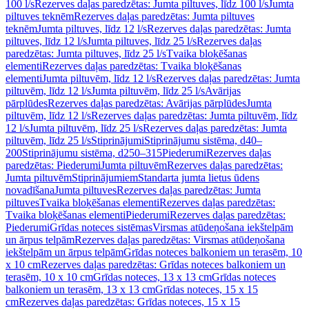
100 l/s
Rezerves daļas paredzētas: Jumta piltuves, līdz 100 l/s
Jumta
piltuves teknēm
Rezerves daļas paredzētas: Jumta piltuves
teknēm
Jumta piltuves, līdz 12 l/s
Rezerves daļas paredzētas: Jumta
piltuves, līdz 12 l/s
Jumta piltuves, līdz 25 l/s
Rezerves daļas
paredzētas: Jumta piltuves, līdz 25 l/s
Tvaika bloķēšanas
elementi
Rezerves daļas paredzētas: Tvaika bloķēšanas
elementi
Jumta piltuvēm, līdz 12 l/s
Rezerves daļas paredzētas: Jumta
piltuvēm, līdz 12 l/s
Jumta piltuvēm, līdz 25 l/s
Avārijas
pārplūdes
Rezerves daļas paredzētas: Avārijas pārplūdes
Jumta
piltuvēm, līdz 12 l/s
Rezerves daļas paredzētas: Jumta piltuvēm, līdz
12 l/s
Jumta piltuvēm, līdz 25 l/s
Rezerves daļas paredzētas: Jumta
piltuvēm, līdz 25 l/s
Stiprinājumi
Stiprinājumu sistēma, d40–
200
Stiprinājumu sistēma, d250–315
Piederumi
Rezerves daļas
paredzētas: Piederumi
Jumta piltuvēm
Rezerves daļas paredzētas:
Jumta piltuvēm
Stiprinājumiem
Standarta jumta lietus ūdens
novadīšana
Jumta piltuves
Rezerves daļas paredzētas: Jumta
piltuves
Tvaika bloķēšanas elementi
Rezerves daļas paredzētas:
Tvaika bloķēšanas elementi
Piederumi
Rezerves daļas paredzētas:
Piederumi
Grīdas noteces sistēmas
Virsmas atūdeņošana iekštelpām
un ārpus telpām
Rezerves daļas paredzētas: Virsmas atūdeņošana
iekštelpām un ārpus telpām
Grīdas noteces balkoniem un terasēm, 10
x 10 cm
Rezerves daļas paredzētas: Grīdas noteces balkoniem un
terasēm, 10 x 10 cm
Grīdas noteces, 13 x 13 cm
Grīdas noteces
balkoniem un terasēm, 13 x 13 cm
Grīdas noteces, 15 x 15
cm
Rezerves daļas paredzētas: Grīdas noteces, 15 x 15