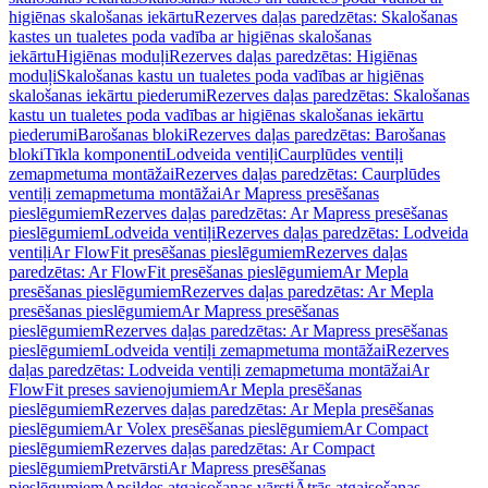
higiēnas skalošanas iekārtu
Rezerves daļas paredzētas: Skalošanas
kastes un tualetes poda vadība ar higiēnas skalošanas
iekārtu
Higiēnas moduļi
Rezerves daļas paredzētas: Higiēnas
moduļi
Skalošanas kastu un tualetes poda vadības ar higiēnas
skalošanas iekārtu piederumi
Rezerves daļas paredzētas: Skalošanas
kastu un tualetes poda vadības ar higiēnas skalošanas iekārtu
piederumi
Barošanas bloki
Rezerves daļas paredzētas: Barošanas
bloki
Tīkla komponenti
Lodveida ventiļi
Caurplūdes ventiļi
zemapmetuma montāžai
Rezerves daļas paredzētas: Caurplūdes
ventiļi zemapmetuma montāžai
Ar Mapress presēšanas
pieslēgumiem
Rezerves daļas paredzētas: Ar Mapress presēšanas
pieslēgumiem
Lodveida ventiļi
Rezerves daļas paredzētas: Lodveida
ventiļi
Ar FlowFit presēšanas pieslēgumiem
Rezerves daļas
paredzētas: Ar FlowFit presēšanas pieslēgumiem
Ar Mepla
presēšanas pieslēgumiem
Rezerves daļas paredzētas: Ar Mepla
presēšanas pieslēgumiem
Ar Mapress presēšanas
pieslēgumiem
Rezerves daļas paredzētas: Ar Mapress presēšanas
pieslēgumiem
Lodveida ventiļi zemapmetuma montāžai
Rezerves
daļas paredzētas: Lodveida ventiļi zemapmetuma montāžai
Ar
FlowFit preses savienojumiem
Ar Mepla presēšanas
pieslēgumiem
Rezerves daļas paredzētas: Ar Mepla presēšanas
pieslēgumiem
Ar Volex presēšanas pieslēgumiem
Ar Compact
pieslēgumiem
Rezerves daļas paredzētas: Ar Compact
pieslēgumiem
Pretvārsti
Ar Mapress presēšanas
pieslēgumiem
Apsildes atgaisošanas vārsti
Ātrās atgaisošanas