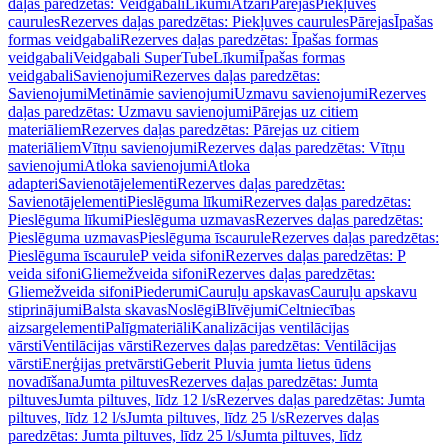
daļas paredzētas: Veidgabali
Līkumi
Atzari
Pārejas
Piekļuves
caurules
Rezerves daļas paredzētas: Piekļuves caurules
Pārejas
Īpašas
formas veidgabali
Rezerves daļas paredzētas: Īpašas formas
veidgabali
Veidgabali SuperTube
Līkumi
Īpašas formas
veidgabali
Savienojumi
Rezerves daļas paredzētas:
Savienojumi
Metināmie savienojumi
Uzmavu savienojumi
Rezerves
daļas paredzētas: Uzmavu savienojumi
Pārejas uz citiem
materiāliem
Rezerves daļas paredzētas: Pārejas uz citiem
materiāliem
Vītņu savienojumi
Rezerves daļas paredzētas: Vītņu
savienojumi
Atloka savienojumi
Atloka
adapteri
Savienotājelementi
Rezerves daļas paredzētas:
Savienotājelementi
Pieslēguma līkumi
Rezerves daļas paredzētas:
Pieslēguma līkumi
Pieslēguma uzmavas
Rezerves daļas paredzētas:
Pieslēguma uzmavas
Pieslēguma īscaurule
Rezerves daļas paredzētas:
Pieslēguma īscaurule
P veida sifoni
Rezerves daļas paredzētas: P
veida sifoni
Gliemežveida sifoni
Rezerves daļas paredzētas:
Gliemežveida sifoni
Piederumi
Cauruļu apskavas
Cauruļu apskavu
stiprinājumi
Balsta skavas
Noslēgi
Blīvējumi
Celtniecības
aizsargelementi
Palīgmateriāli
Kanalizācijas ventilācijas
vārsti
Ventilācijas vārsti
Rezerves daļas paredzētas: Ventilācijas
vārsti
Enerģijas pretvārsti
Geberit Pluvia jumta lietus ūdens
novadīšana
Jumta piltuves
Rezerves daļas paredzētas: Jumta
piltuves
Jumta piltuves, līdz 12 l/s
Rezerves daļas paredzētas: Jumta
piltuves, līdz 12 l/s
Jumta piltuves, līdz 25 l/s
Rezerves daļas
paredzētas: Jumta piltuves, līdz 25 l/s
Jumta piltuves, līdz