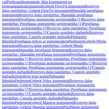
cm
Piederumi
Instrumenti, tīkla komponenti un
programmatūra
Instrumenti
Geberit FlowFit instrumenti
Rezerves
daļas paredzētas: Geberit FlowFit instrumenti
Manuālās presēšanas
instrumenti
Rezerves daļas paredzētas: Manuālās presēšanas
instrumenti
Presēšanas instrumentu savietojamība [1]
Rezerves daļas
paredzētas: Presēšanas instrumentu savietojamība [1]
Presēšanas
instrumentu savietojamība [2]
Rezerves daļas paredzētas: Presēšanas
instrumentu savietojamība [2]
Cauruļu apstrādes darbarīki
Rezerves
daļas paredzētas: Cauruļu apstrādes darbarīki
Pārbaudes
līdzeklis
Presēšanas ierīces ar instrumentiem
Piederumi
Geberit Mepla
instrumenti
Rezerves daļas paredzētas: Geberit Mepla
instrumenti
Manuālās presēšanas instrumenti
Rezerves daļas
paredzētas: Manuālās presēšanas instrumenti
Presēšanas instrumentu
savienojamība [1]
Rezerves daļas paredzētas: Presēšanas instrumentu
savienojamība [1]
Presēšanas instrumentu savienojamība [2]
Rezerves
daļas paredzētas: Presēšanas instrumentu savienojamība [2]
Cauruļu
apstrādes darbarīki
Rezerves daļas paredzētas: Cauruļu apstrādes
darbarīki
Spiediena testa korķis
Pārbaudes
līdzeklis
Piederumi
Geberit Volex instrumenti
Rezerves daļas
paredzētas: Geberit Volex instrumenti
Presēšanas instrumentu
savienojamība [2]
Rezerves daļas paredzētas: Presēšanas instrumentu
savienojamība [2]
Cauruļu apstrādes darbarīki
Rezerves daļas
paredzētas: Cauruļu apstrādes darbarīki
Pārbaudes
līdzeklis
Piederumi
Geberit Mapress instrumenti
Rezerves daļas
paredzētas: Geberit Mapress instrumenti
Presēšanas instrumentu