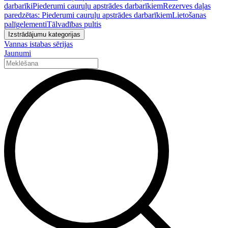
darbarīki
Piederumi cauruļu apstrādes darbarīkiem
Rezerves daļas
paredzētas: Piederumi cauruļu apstrādes darbarīkiem
Lietošanas
palīgelementi
Tālvadības pultis
Izstrādājumu kategorijas
Vannas istabas sērijas
Jaunumi