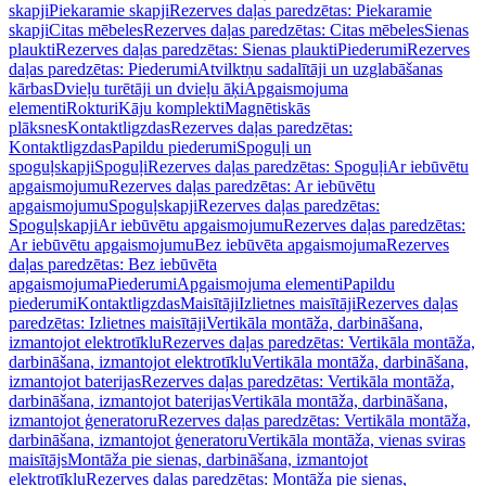
skapji
Piekaramie skapji
Rezerves daļas paredzētas: Piekaramie
skapji
Citas mēbeles
Rezerves daļas paredzētas: Citas mēbeles
Sienas
plaukti
Rezerves daļas paredzētas: Sienas plaukti
Piederumi
Rezerves
daļas paredzētas: Piederumi
Atvilktņu sadalītāji un uzglabāšanas
kārbas
Dvieļu turētāji un dvieļu āķi
Apgaismojuma
elementi
Rokturi
Kāju komplekti
Magnētiskās
plāksnes
Kontaktligzdas
Rezerves daļas paredzētas:
Kontaktligzdas
Papildu piederumi
Spoguļi un
spoguļskapji
Spoguļi
Rezerves daļas paredzētas: Spoguļi
Ar iebūvētu
apgaismojumu
Rezerves daļas paredzētas: Ar iebūvētu
apgaismojumu
Spoguļskapji
Rezerves daļas paredzētas:
Spoguļskapji
Ar iebūvētu apgaismojumu
Rezerves daļas paredzētas:
Ar iebūvētu apgaismojumu
Bez iebūvēta apgaismojuma
Rezerves
daļas paredzētas: Bez iebūvēta
apgaismojuma
Piederumi
Apgaismojuma elementi
Papildu
piederumi
Kontaktligzdas
Maisītāji
Izlietnes maisītāji
Rezerves daļas
paredzētas: Izlietnes maisītāji
Vertikāla montāža, darbināšana,
izmantojot elektrotīklu
Rezerves daļas paredzētas: Vertikāla montāža,
darbināšana, izmantojot elektrotīklu
Vertikāla montāža, darbināšana,
izmantojot baterijas
Rezerves daļas paredzētas: Vertikāla montāža,
darbināšana, izmantojot baterijas
Vertikāla montāža, darbināšana,
izmantojot ģeneratoru
Rezerves daļas paredzētas: Vertikāla montāža,
darbināšana, izmantojot ģeneratoru
Vertikāla montāža, vienas sviras
maisītājs
Montāža pie sienas, darbināšana, izmantojot
elektrotīklu
Rezerves daļas paredzētas: Montāža pie sienas,