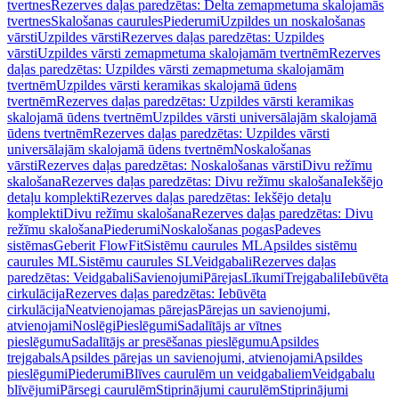
tvertnes
Rezerves daļas paredzētas: Delta zemapmetuma skalojamās
tvertnes
Skalošanas caurules
Piederumi
Uzpildes un noskalošanas
vārsti
Uzpildes vārsti
Rezerves daļas paredzētas: Uzpildes
vārsti
Uzpildes vārsti zemapmetuma skalojamām tvertnēm
Rezerves
daļas paredzētas: Uzpildes vārsti zemapmetuma skalojamām
tvertnēm
Uzpildes vārsti keramikas skalojamā ūdens
tvertnēm
Rezerves daļas paredzētas: Uzpildes vārsti keramikas
skalojamā ūdens tvertnēm
Uzpildes vārsti universālajām skalojamā
ūdens tvertnēm
Rezerves daļas paredzētas: Uzpildes vārsti
universālajām skalojamā ūdens tvertnēm
Noskalošanas
vārsti
Rezerves daļas paredzētas: Noskalošanas vārsti
Divu režīmu
skalošana
Rezerves daļas paredzētas: Divu režīmu skalošana
Iekšējo
detaļu komplekti
Rezerves daļas paredzētas: Iekšējo detaļu
komplekti
Divu režīmu skalošana
Rezerves daļas paredzētas: Divu
režīmu skalošana
Piederumi
Noskalošanas pogas
Padeves
sistēmas
Geberit FlowFit
Sistēmu caurules ML
Apsildes sistēmu
caurules ML
Sistēmu caurules SL
Veidgabali
Rezerves daļas
paredzētas: Veidgabali
Savienojumi
Pārejas
Līkumi
Trejgabali
Iebūvēta
cirkulācija
Rezerves daļas paredzētas: Iebūvēta
cirkulācija
Neatvienojamas pārejas
Pārejas un savienojumi,
atvienojami
Noslēgi
Pieslēgumi
Sadalītājs ar vītnes
pieslēgumu
Sadalītājs ar presēšanas pieslēgumu
Apsildes
trejgabals
Apsildes pārejas un savienojumi, atvienojami
Apsildes
pieslēgumi
Piederumi
Blīves caurulēm un veidgabaliem
Veidgabalu
blīvējumi
Pārsegi caurulēm
Stiprinājumi caurulēm
Stiprinājumi