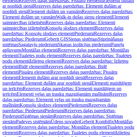
elementi
Rezerves daļas paredzētas: Pisuāru elementi
Elementi dušām
ar noplūdi sienā
Rezerves daļas paredzētas: Elementi dušām ar
noplūdi sienā
Elementi dušām un vannām
Rezerves daļas paredzētas:
Elementi dušām un vannām
Walk-in dušas sienu elementi
Elementi
saimniecības izlietnēm
Rezerves daļas paredzētas: Elementi
saimniecības izlietnēm
Konsoļu slodzes elementi
Rezerves daļas
paredzētas: Konsoļu slodzes elementi
Piederumi
Rezerves daļas
paredzētas: Piederumi
Geberit GIS
Sienas sistēmas
Stiprināšanas
sistēmas
Sagatavju piederumi
Skaņas izolācijas piederumi
Paneļu
apšuvums
Montāžas elementi
Rezerves daļas paredzētas: Montāžas
elementi
Tualetes podu elementi
Rezerves daļas paredzētas: Tualetes
podu elementi
Izlietņu elementi
Rezerves daļas paredzētas: Izlietņu
elementi
Bidē elementi
Rezerves daļas paredzētas: Bidē
elementi
Pisuāru elementi
Rezerves daļas paredzētas: Pisuāru
elementi
Elementi dušām arar noplūdi sienā
Rezerves daļas
paredzētas: Elementi dušām arar noplūdi sienā
Elementi maisītājiem
un ierīcēm
Rezerves daļas paredzētas: Elementi maisītājiem un
ierīcēm
Elementi veļas un trauku mazgājamām mašīnām
Rezerves
daļas paredzētas: Elementi veļas un trauku mazgājamām
mašīnām
Konsoļu slodzes elementi
Piederumi
Rezerves daļas
paredzētas: Piederumi
Piederumi
Rezerves daļas paredzētas:
Piederumi
Sistēmas sienām
Rezerves daļas paredzētas: Sistēmas
sienām
Padeves sistēmām
Ūdens novadei
Geberit Kombifix
Montāžas
elementi
Rezerves daļas paredzētas: Montāžas elementi
Tualetes podu
elementi
Rezerves daļas paredzētas: Tualetes podu elementi
Izlietņu