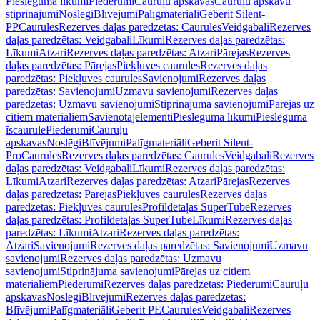
Pieslēguma līkumi
Piederumi
Cauruļu apskavas
Cauruļu apskavu
stiprinājumi
Noslēgi
Blīvējumi
Palīgmateriāli
Geberit Silent-
PP
Caurules
Rezerves daļas paredzētas: Caurules
Veidgabali
Rezerves
daļas paredzētas: Veidgabali
Līkumi
Rezerves daļas paredzētas:
Līkumi
Atzari
Rezerves daļas paredzētas: Atzari
Pārejas
Rezerves
daļas paredzētas: Pārejas
Piekļuves caurules
Rezerves daļas
paredzētas: Piekļuves caurules
Savienojumi
Rezerves daļas
paredzētas: Savienojumi
Uzmavu savienojumi
Rezerves daļas
paredzētas: Uzmavu savienojumi
Stiprinājuma savienojumi
Pārejas uz
citiem materiāliem
Savienotājelementi
Pieslēguma līkumi
Pieslēguma
īscaurule
Piederumi
Cauruļu
apskavas
Noslēgi
Blīvējumi
Palīgmateriāli
Geberit Silent-
Pro
Caurules
Rezerves daļas paredzētas: Caurules
Veidgabali
Rezerves
daļas paredzētas: Veidgabali
Līkumi
Rezerves daļas paredzētas:
Līkumi
Atzari
Rezerves daļas paredzētas: Atzari
Pārejas
Rezerves
daļas paredzētas: Pārejas
Piekļuves caurules
Rezerves daļas
paredzētas: Piekļuves caurules
Profildetaļas SuperTube
Rezerves
daļas paredzētas: Profildetaļas SuperTube
Līkumi
Rezerves daļas
paredzētas: Līkumi
Atzari
Rezerves daļas paredzētas:
Atzari
Savienojumi
Rezerves daļas paredzētas: Savienojumi
Uzmavu
savienojumi
Rezerves daļas paredzētas: Uzmavu
savienojumi
Stiprinājuma savienojumi
Pārejas uz citiem
materiāliem
Piederumi
Rezerves daļas paredzētas: Piederumi
Cauruļu
apskavas
Noslēgi
Blīvējumi
Rezerves daļas paredzētas:
Blīvējumi
Palīgmateriāli
Geberit PE
Caurules
Veidgabali
Rezerves