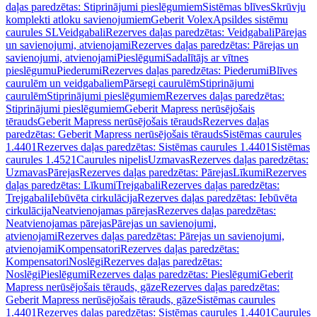
daļas paredzētas: Stiprinājumi pieslēgumiem
Sistēmas blīves
Skrūvju
komplekti atloku savienojumiem
Geberit Volex
Apsildes sistēmu
caurules SL
Veidgabali
Rezerves daļas paredzētas: Veidgabali
Pārejas
un savienojumi, atvienojami
Rezerves daļas paredzētas: Pārejas un
savienojumi, atvienojami
Pieslēgumi
Sadalītājs ar vītnes
pieslēgumu
Piederumi
Rezerves daļas paredzētas: Piederumi
Blīves
caurulēm un veidgabaliem
Pārsegi caurulēm
Stiprinājumi
caurulēm
Stiprinājumi pieslēgumiem
Rezerves daļas paredzētas:
Stiprinājumi pieslēgumiem
Geberit Mapress nerūsējošais
tērauds
Geberit Mapress nerūsējošais tērauds
Rezerves daļas
paredzētas: Geberit Mapress nerūsējošais tērauds
Sistēmas caurules
1.4401
Rezerves daļas paredzētas: Sistēmas caurules 1.4401
Sistēmas
caurules 1.4521
Caurules nipelis
Uzmavas
Rezerves daļas paredzētas:
Uzmavas
Pārejas
Rezerves daļas paredzētas: Pārejas
Līkumi
Rezerves
daļas paredzētas: Līkumi
Trejgabali
Rezerves daļas paredzētas:
Trejgabali
Iebūvēta cirkulācija
Rezerves daļas paredzētas: Iebūvēta
cirkulācija
Neatvienojamas pārejas
Rezerves daļas paredzētas:
Neatvienojamas pārejas
Pārejas un savienojumi,
atvienojami
Rezerves daļas paredzētas: Pārejas un savienojumi,
atvienojami
Kompensatori
Rezerves daļas paredzētas:
Kompensatori
Noslēgi
Rezerves daļas paredzētas:
Noslēgi
Pieslēgumi
Rezerves daļas paredzētas: Pieslēgumi
Geberit
Mapress nerūsējošais tērauds, gāze
Rezerves daļas paredzētas:
Geberit Mapress nerūsējošais tērauds, gāze
Sistēmas caurules
1.4401
Rezerves daļas paredzētas: Sistēmas caurules 1.4401
Caurules