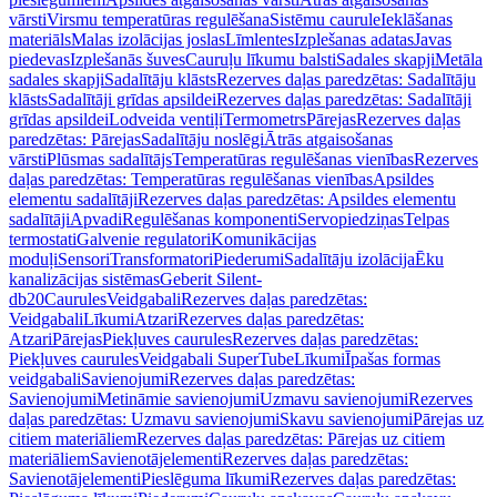
vārsti
Virsmu temperatūras regulēšana
Sistēmu caurule
Ieklāšanas
materiāls
Malas izolācijas joslas
Līmlentes
Izplešanas adatas
Javas
piedevas
Izplešanās šuves
Cauruļu līkumu balsti
Sadales skapji
Metāla
sadales skapji
Sadalītāju klāsts
Rezerves daļas paredzētas: Sadalītāju
klāsts
Sadalītāji grīdas apsildei
Rezerves daļas paredzētas: Sadalītāji
grīdas apsildei
Lodveida ventiļi
Termometrs
Pārejas
Rezerves daļas
paredzētas: Pārejas
Sadalītāju noslēgi
Ātrās atgaisošanas
vārsti
Plūsmas sadalītājs
Temperatūras regulēšanas vienības
Rezerves
daļas paredzētas: Temperatūras regulēšanas vienības
Apsildes
elementu sadalītāji
Rezerves daļas paredzētas: Apsildes elementu
sadalītāji
Apvadi
Regulēšanas komponenti
Servopiedziņas
Telpas
termostati
Galvenie regulatori
Komunikācijas
moduļi
Sensori
Transformatori
Piederumi
Sadalītāju izolācija
Ēku
kanalizācijas sistēmas
Geberit Silent-
db20
Caurules
Veidgabali
Rezerves daļas paredzētas:
Veidgabali
Līkumi
Atzari
Rezerves daļas paredzētas:
Atzari
Pārejas
Piekļuves caurules
Rezerves daļas paredzētas:
Piekļuves caurules
Veidgabali SuperTube
Līkumi
Īpašas formas
veidgabali
Savienojumi
Rezerves daļas paredzētas:
Savienojumi
Metināmie savienojumi
Uzmavu savienojumi
Rezerves
daļas paredzētas: Uzmavu savienojumi
Skavu savienojumi
Pārejas uz
citiem materiāliem
Rezerves daļas paredzētas: Pārejas uz citiem
materiāliem
Savienotājelementi
Rezerves daļas paredzētas:
Savienotājelementi
Pieslēguma līkumi
Rezerves daļas paredzētas: