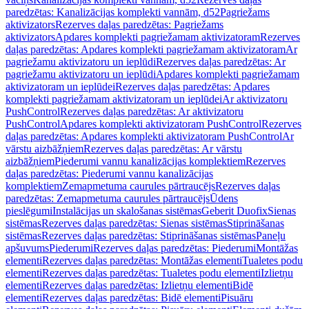
paredzētas: Kanalizācijas komplekti vannām, d52
Pagriežams
aktivizators
Rezerves daļas paredzētas: Pagriežams
aktivizators
Apdares komplekti pagriežamam aktivizatoram
Rezerves
daļas paredzētas: Apdares komplekti pagriežamam aktivizatoram
Ar
pagriežamu aktivizatoru un ieplūdi
Rezerves daļas paredzētas: Ar
pagriežamu aktivizatoru un ieplūdi
Apdares komplekti pagriežamam
aktivizatoram un ieplūdei
Rezerves daļas paredzētas: Apdares
komplekti pagriežamam aktivizatoram un ieplūdei
Ar aktivizatoru
PushControl
Rezerves daļas paredzētas: Ar aktivizatoru
PushControl
Apdares komplekti aktivizatoram PushControl
Rezerves
daļas paredzētas: Apdares komplekti aktivizatoram PushControl
Ar
vārstu aizbāžņiem
Rezerves daļas paredzētas: Ar vārstu
aizbāžņiem
Piederumi vannu kanalizācijas komplektiem
Rezerves
daļas paredzētas: Piederumi vannu kanalizācijas
komplektiem
Zemapmetuma caurules pārtraucējs
Rezerves daļas
paredzētas: Zemapmetuma caurules pārtraucējs
Ūdens
pieslēgumi
Instalācijas un skalošanas sistēmas
Geberit Duofix
Sienas
sistēmas
Rezerves daļas paredzētas: Sienas sistēmas
Stiprināšanas
sistēmas
Rezerves daļas paredzētas: Stiprināšanas sistēmas
Paneļu
apšuvums
Piederumi
Rezerves daļas paredzētas: Piederumi
Montāžas
elementi
Rezerves daļas paredzētas: Montāžas elementi
Tualetes podu
elementi
Rezerves daļas paredzētas: Tualetes podu elementi
Izlietņu
elementi
Rezerves daļas paredzētas: Izlietņu elementi
Bidē
elementi
Rezerves daļas paredzētas: Bidē elementi
Pisuāru