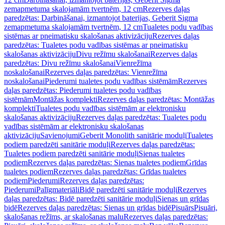
zemapmetuma skalojamām tvertnēm, 12 cm
Rezerves daļas
paredzētas: Darbināšanai, izmantojot baterijas, Geberit Sigma
zemapmetuma skalojamām tvertnēm, 12 cm
Tualetes podu vadības
sistēmas ar pneimatisku skalošanas aktivizāciju
Rezerves daļas
paredzētas: Tualetes podu vadības sistēmas ar pneimatisku
skalošanas aktivizāciju
Divu režīmu skalošanai
Rezerves daļas
paredzētas: Divu režīmu skalošanai
Vienrežīma
noskalošanai
Rezerves daļas paredzētas: Vienrežīma
noskalošanai
Piederumi tualetes podu vadības sistēmām
Rezerves
daļas paredzētas: Piederumi tualetes podu vadības
sistēmām
Montāžas komplekti
Rezerves daļas paredzētas: Montāžas
komplekti
Tualetes podu vadības sistēmām ar elektronisku
skalošanas aktivizāciju
Rezerves daļas paredzētas: Tualetes podu
vadības sistēmām ar elektronisku skalošanas
aktivizāciju
Savienojumi
Geberit Monolith sanitārie moduļi
Tualetes
podiem paredzēti sanitārie moduļi
Rezerves daļas paredzētas:
Tualetes podiem paredzēti sanitārie moduļi
Sienas tualetes
podiem
Rezerves daļas paredzētas: Sienas tualetes podiem
Grīdas
tualetes podiem
Rezerves daļas paredzētas: Grīdas tualetes
podiem
Piederumi
Rezerves daļas paredzētas:
Piederumi
Palīgmateriāli
Bidē paredzēti sanitārie moduļi
Rezerves
daļas paredzētas: Bidē paredzēti sanitārie moduļi
Sienas un grīdas
bidē
Rezerves daļas paredzētas: Sienas un grīdas bidē
Pisuārs
Pisuāri,
skalošanas režīms, ar skalošanas malu
Rezerves daļas paredzētas: