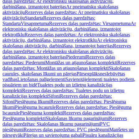
daļas paredzētas: Ar elektronisku skalošanas aktivizāciju,
darbināšana, izmantojot baterijas
Ar pneimatisku skalošanas
aktivizāciju
Rezerves daļas paredzētas: Ar pneimatisku skalošanas
aktivizāciju
Standarta
Rezerves daļas paredzētas:
Standarta
Virsapmetuma
Rezerves daļas paredzētas: Virsapmetuma
Ar
elektronisku skalošanas aktivizāciju, darbināšana, izmantojot
elektrotīklu
Rezerves daļas paredzētas: Ar elektronisku skalošanas
aktivizāciju, darbināšana, izmantojot elektrotīklu
Ar elektronisku
skalošanas aktivizāciju, darbināšana, izmantojot baterijas
Rezerves
daļas paredzētas: Ar elektronisku skalošanas aktivizāciju,
darbināšana, izmantojot baterijas
Piederumi
Rezerves daļas
paredzētas: Piederumi
Montāžas un atjaunošanas komplekti
Rezerves
daļas paredzētas: Montāžas un atjaunošanas komplekti
Skalošanas
caurules, skalošanas līkumi un pārejas
Pārsegplāksnes
Iebūvētas
vadības
Lietošanas palīgelementi
Savienotājelementi tualetes podiem,
pisuāriem un bidē
Tualetes podu un izlietņu kanalizācijas
komplekti
Rezerves daļas paredzētas: Tualetes podu un izlietņu
kanalizācijas komplekti
Sifoni
Rezerves daļas paredzētas:
Sifoni
Pieslēguma līkumi
Rezerves daļas paredzētas: Pieslēguma
līkumi
Pieslēguma īscaurule
Rezerves daļas paredzētas: Pieslēguma
īscaurule
Pieslēguma komplekti
Rezerves daļas paredzētas:
Pieslēguma komplekti
Skalošanas līkumu pagarinājumi
Rezerves
daļas paredzētas: Skalošanas līkumu pagarinājumi
PVC
pieslēgumi
Rezerves daļas paredzētas: PVC pieslēgumi
Manšetes un
pārsegvāki
Pārejas un savienojuma gabali
Pisuāru kanalizācijas