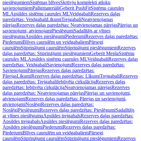
pieslēgumiem
Sistēmas blīves
Skrūvju komplekti atloku
savienojumiem
Palīgmateriāli
Geberit PushFit
Sistēmu caurules
ML
Apsildes sistēmu caurules ML
Veidgabali
Rezerves daļas
paredzētas: Veidgabali
Līkumi
Trejgabali
Neatvienojamas
pārejas
Rezerves daļas paredzētas: Neatvienojamas pārejas
Pārejas un
savienojumi, atvienojami
Pieslēgumi
Sadalītājs ar vītnes
pieslēgumu
Apsildes pieslēgumi
Piederumi
Rezerves daļas paredzētas:
Piederumi
Blīves caurulēm un veidgabaliem
Pārsegi
caurulēm
Stiprinājumi caurulēm
Stiprinājumi pieslēgumiem
Rezerves
daļas paredzētas: Stiprinājumi pieslēgumiem
Geberit Mepla
Sistēmu
caurules ML
Apsildes sistēmu caurules ML
Veidgabali
Rezerves daļas
paredzētas: Veidgabali
Savienojumi
Rezerves daļas paredzētas:
Savienojumi
Pārejas
Rezerves daļas paredzētas:
Pārejas
Līkumi
Rezerves daļas paredzētas: Līkumi
Trejgabali
Rezerves
daļas paredzētas: Trejgabali
Iebūvēta cirkulācija
Rezerves daļas
paredzētas: Iebūvēta cirkulācija
Neatvienojamas pārejas
Rezerves
daļas paredzētas: Neatvienojamas pārejas
Pārejas un savienojumi,
atvienojami
Rezerves daļas paredzētas: Pārejas un savienojumi,
atvienojami
Noslēgi
Rezerves daļas paredzētas:
Noslēgi
Pieslēgumi
Rezerves daļas paredzētas: Pieslēgumi
Sadalītājs
ar vītnes pieslēgumu
Apsildes trejgabals
Rezerves daļas paredzētas:
Apsildes trejgabals
Apsildes pieslēgumi
Rezerves daļas paredzētas:
Apsildes pieslēgumi
Piederumi
Rezerves daļas paredzētas:
Piederumi
Blīves caurulēm un veidgabaliem
Pārsegi
caurulēm
Stiprinājumi caurulēm
Stiprinājumi pieslēgumiem
Rezerves