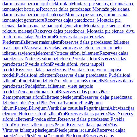
darbināšana, izmantojot elektrotīklu
Montāža pie sienas, darbināšana,
izmantojot baterijas
Rezerves daļas paredzētas: Montāža pie sienas,
darbināšana, izmantojot baterijas
Montāža pie sienas, darbināšana,
izmantojot ģeneratoru
Rezerves daļas paredzētas: Montāža pie
sienas, darbināšana, izmantojot ģeneratoru
Montāža pie sienas, divu
rokturu maisītājs
Rezerves daļas paredzētas: Montāža pie sienas, divu
rokturu maisītājs
Piederumi
Rezerves daļas paredzētas:
Piederumi
Izlietnes maisītājiem
Rezerves daļas paredzētas: Izlietnes
maisītājiem
Mazgāšanas vietas, virtuves izlietņu, ierīču un lieto
izlietņu savienotājelementi
Noteces sifoni izlietnēm
Rezerves daļas
paredzētas: Noteces sifoni izlietnēm
P veida sifoni
Rezerves daļas
paredzētas: P veida sifoni
P veida sifoni, vietu taupoši
modeļi
Rezerves daļas paredzētas: P veida sifoni, vietu taupoši
modeļi
Pudeļsifoni izlietnēm
Rezerves daļas paredzētas: Pudeļsifoni
izlietnēm
Pudeļsifoni izlietnēm, vietu taupošs modelis
Rezerves daļas
paredzētas: Pudeļsifoni izlietnēm, vietu taupošs
modelis
Zemapmetuma sifoni
Rezerves daļas paredzētas:
Zemapmetuma sifoni
Izlietnes pieslēgumi
Rezerves daļas paredzētas:
Izlietnes pieslēgumi
Pieslēguma īscaurule
Pieslēguma
līkumi
Pārsegi
Blīvējumi
Vertikālās caurules
Pagarinājumi
Aktivizācijas
elementi
Noteces sifoni izlietnēm
Rezerves daļas paredzētas: Noteces
sifoni izlietnēm
P veida sifoni
Rezerves daļas paredzētas: P veida
sifoni
Virtuves izlietņu pieslēgumi
Rezerves daļas paredzētas:
Virtuves izlietņu pieslēgumi
Pieslēguma īscaurule
Rezerves daļas
paredzētas: Pieslēguma īscaurule
Piederumi
Rezerves daļas