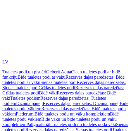
LV
Tualetes podi un pisuāri
Geberit AquaClean tualetes podi ar bidē
funkciju
Bidē tualetes podi ar vāku
Rezerves daļas paredzētas: Bidē
tualetes podi ar vāku
Sienas tualetes podi
Rezerves daļas paredzētas:
Sienas tualetes podi
Grīdas tualetes podi
Rezerves daļas paredzētas:
Grīdas tualetes podi
Bidē vāki
Rezerves daļas paredzētas: Bidē
vāki
Tualetes podiem
Rezerves daļas paredzētas: Tualetes
podiem
Dizaina paneļi
Rezerves daļas paredzētas: Dizaina paneļi
Bidē
tualetes podu vākiem
Rezerves daļas paredzētas: Bidē tualetes podu
vākiem
Piederumi
Bidē tualetes podu un vāku komplektiem
Bidē
tualetes podu vākiem
Bidē vāku un bidē tualetes podu un vāku
komplektiem
Palīgmateriāli
Tualetes podi un tualetes poda vāki
Sienas
tualetes podi
Rezerves daļas paredzētas: Sienas tualetes podi
Tualetes