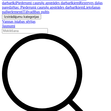
darbarīki
Piederumi cauruļu apstrādes darbarīkiem
Rezerves daļas
paredzētas: Piederumi cauruļu apstrādes darbarīkiem
Lietošanas
palīgelementi
Tālvadības pultis
Izstrādājumu kategorijas
Vannas istabas sērijas
Jaunumi