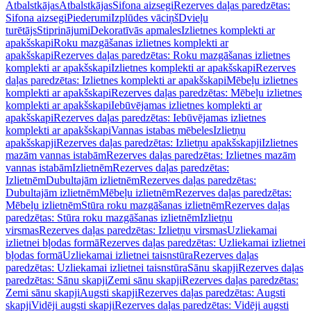
Atbalstkājas
Atbalstkājas
Sifona aizsegi
Rezerves daļas paredzētas:
Sifona aizsegi
Piederumi
Izplūdes vāciņš
Dvieļu
turētājs
Stiprinājumi
Dekoratīvās apmales
Izlietnes komplekti ar
apakšskapi
Roku mazgāšanas izlietnes komplekti ar
apakšskapi
Rezerves daļas paredzētas: Roku mazgāšanas izlietnes
komplekti ar apakšskapi
Izlietnes komplekti ar apakšskapi
Rezerves
daļas paredzētas: Izlietnes komplekti ar apakšskapi
Mēbeļu izlietnes
komplekti ar apakšskapi
Rezerves daļas paredzētas: Mēbeļu izlietnes
komplekti ar apakšskapi
Iebūvējamas izlietnes komplekti ar
apakšskapi
Rezerves daļas paredzētas: Iebūvējamas izlietnes
komplekti ar apakšskapi
Vannas istabas mēbeles
Izlietņu
apakšskapji
Rezerves daļas paredzētas: Izlietņu apakšskapji
Izlietnes
mazām vannas istabām
Rezerves daļas paredzētas: Izlietnes mazām
vannas istabām
Izlietnēm
Rezerves daļas paredzētas:
Izlietnēm
Dubultajām izlietnēm
Rezerves daļas paredzētas:
Dubultajām izlietnēm
Mēbeļu izlietnēm
Rezerves daļas paredzētas:
Mēbeļu izlietnēm
Stūra roku mazgāšanas izlietnēm
Rezerves daļas
paredzētas: Stūra roku mazgāšanas izlietnēm
Izlietņu
virsmas
Rezerves daļas paredzētas: Izlietņu virsmas
Uzliekamai
izlietnei bļodas formā
Rezerves daļas paredzētas: Uzliekamai izlietnei
bļodas formā
Uzliekamai izlietnei taisnstūra
Rezerves daļas
paredzētas: Uzliekamai izlietnei taisnstūra
Sānu skapji
Rezerves daļas
paredzētas: Sānu skapji
Zemi sānu skapji
Rezerves daļas paredzētas:
Zemi sānu skapji
Augsti skapji
Rezerves daļas paredzētas: Augsti
skapji
Vidēji augsti skapji
Rezerves daļas paredzētas: Vidēji augsti