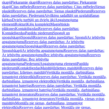
skapji
Piekaramie skapji
Rezerves daļas paredzētas: Piekaramie
skapji
Citas mēbeles
Rezerves daļas paredzētas: Citas mēbeles
Sienas
plaukti
Rezerves daļas paredzētas: Sienas plaukti
Piederumi
Rezerves
daļas paredzētas: Piederumi
Atvilktņu sadalītāji un uzglabāšanas
kārbas
Dvieļu turētāji un dvieļu āķi
Apgaismojuma
elementi
Rokturi
Kāju komplekti
Magnētiskās
plāksnes
Kontaktligzdas
Rezerves daļas paredzētas:
Kontaktligzdas
Papildu piederumi
Spoguļi un
spoguļskapji
Spoguļi
Rezerves daļas paredzētas: Spoguļi
Ar iebūvētu
apgaismojumu
Rezerves daļas paredzētas: Ar iebūvētu
apgaismojumu
Spoguļskapji
Rezerves daļas paredzētas:
Spoguļskapji
Ar iebūvētu apgaismojumu
Rezerves daļas paredzētas:
Ar iebūvētu apgaismojumu
Bez iebūvēta apgaismojuma
Rezerves
daļas paredzētas: Bez iebūvēta
apgaismojuma
Piederumi
Apgaismojuma elementi
Papildu
piederumi
Kontaktligzdas
Maisītāji
Izlietnes maisītāji
Rezerves daļas
paredzētas: Izlietnes maisītāji
Vertikāla montāža, darbināšana,
izmantojot elektrotīklu
Rezerves daļas paredzētas: Vertikāla montāža,
darbināšana, izmantojot elektrotīklu
Vertikāla montāža, darbināšana,
izmantojot baterijas
Rezerves daļas paredzētas: Vertikāla montāža,
darbināšana, izmantojot baterijas
Vertikāla montāža, darbināšana,
izmantojot ģeneratoru
Rezerves daļas paredzētas: Vertikāla montāža,
darbināšana, izmantojot ģeneratoru
Vertikāla montāža, vienas sviras
maisītājs
Montāža pie sienas, darbināšana, izmantojot
elektrotīklu
Rezerves daļas paredzētas: Montāža pie sienas,