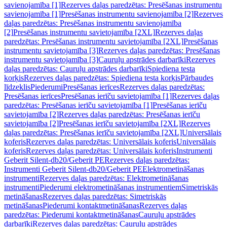
savienojamība [1]
Rezerves daļas paredzētas: Presēšanas instrumentu
savienojamība [1]
Presēšanas instrumentu savienojamība [2]
Rezerves
daļas paredzētas: Presēšanas instrumentu savienojamība
[2]
Presēšanas instrumentu savietojamība [2XL]
Rezerves daļas
paredzētas: Presēšanas instrumentu savietojamība [2XL]
Presēšanas
instrumentu savietojamība [3]
Rezerves daļas paredzētas: Presēšanas
instrumentu savietojamība [3]
Cauruļu apstrādes darbarīki
Rezerves
daļas paredzētas: Cauruļu apstrādes darbarīki
Spiediena testa
korķis
Rezerves daļas paredzētas: Spiediena testa korķis
Pārbaudes
līdzeklis
Piederumi
Presēšanas ierīces
Rezerves daļas paredzētas:
Presēšanas ierīces
Presēšanas ierīču savietojamība [1]
Rezerves daļas
paredzētas: Presēšanas ierīču savietojamība [1]
Presēšanas ierīču
savietojamība [2]
Rezerves daļas paredzētas: Presēšanas ierīču
savietojamība [2]
Presēšanas ierīču savietojamība [2XL]
Rezerves
daļas paredzētas: Presēšanas ierīču savietojamība [2XL]
Universālais
koferis
Rezerves daļas paredzētas: Universālais koferis
Universālais
koferis
Rezerves daļas paredzētas: Universālais koferis
Instrumenti
Geberit Silent-db20/Geberit PE
Rezerves daļas paredzētas:
Instrumenti Geberit Silent-db20/Geberit PE
Elektrometināšanas
instrumenti
Rezerves daļas paredzētas: Elektrometināšanas
instrumenti
Piederumi elektrometināšanas instrumentiem
Simetriskās
metināšanas
Rezerves daļas paredzētas: Simetriskās
metināšanas
Piederumi kontaktmetināšanas
Rezerves daļas
paredzētas: Piederumi kontaktmetināšanas
Cauruļu apstrādes
darbarīki
Rezerves daļas paredzētas: Cauruļu apstrādes