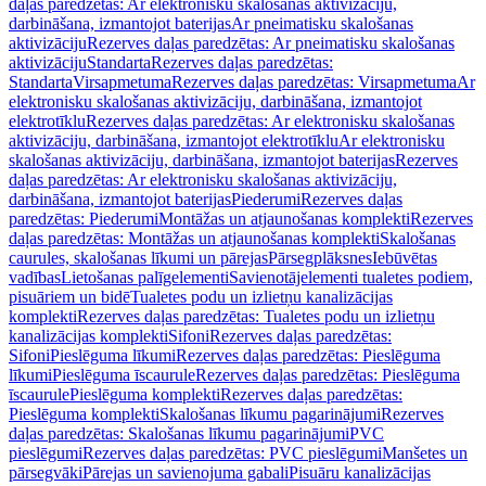
daļas paredzētas: Ar elektronisku skalošanas aktivizāciju,
darbināšana, izmantojot baterijas
Ar pneimatisku skalošanas
aktivizāciju
Rezerves daļas paredzētas: Ar pneimatisku skalošanas
aktivizāciju
Standarta
Rezerves daļas paredzētas:
Standarta
Virsapmetuma
Rezerves daļas paredzētas: Virsapmetuma
Ar
elektronisku skalošanas aktivizāciju, darbināšana, izmantojot
elektrotīklu
Rezerves daļas paredzētas: Ar elektronisku skalošanas
aktivizāciju, darbināšana, izmantojot elektrotīklu
Ar elektronisku
skalošanas aktivizāciju, darbināšana, izmantojot baterijas
Rezerves
daļas paredzētas: Ar elektronisku skalošanas aktivizāciju,
darbināšana, izmantojot baterijas
Piederumi
Rezerves daļas
paredzētas: Piederumi
Montāžas un atjaunošanas komplekti
Rezerves
daļas paredzētas: Montāžas un atjaunošanas komplekti
Skalošanas
caurules, skalošanas līkumi un pārejas
Pārsegplāksnes
Iebūvētas
vadības
Lietošanas palīgelementi
Savienotājelementi tualetes podiem,
pisuāriem un bidē
Tualetes podu un izlietņu kanalizācijas
komplekti
Rezerves daļas paredzētas: Tualetes podu un izlietņu
kanalizācijas komplekti
Sifoni
Rezerves daļas paredzētas:
Sifoni
Pieslēguma līkumi
Rezerves daļas paredzētas: Pieslēguma
līkumi
Pieslēguma īscaurule
Rezerves daļas paredzētas: Pieslēguma
īscaurule
Pieslēguma komplekti
Rezerves daļas paredzētas:
Pieslēguma komplekti
Skalošanas līkumu pagarinājumi
Rezerves
daļas paredzētas: Skalošanas līkumu pagarinājumi
PVC
pieslēgumi
Rezerves daļas paredzētas: PVC pieslēgumi
Manšetes un
pārsegvāki
Pārejas un savienojuma gabali
Pisuāru kanalizācijas