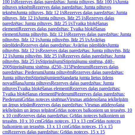
100 l/s
Rezerves daļas paredzētas: Jumta piltuves, līdz 100 l/s
Jumta
piltuves teknēm
Rezerves daļas paredzētas: Jumta piltuves
teknēm
Jumta piltuves, līdz 12 l/s
Rezerves daļas paredzētas: Jumta
piltuves, līdz 12 l/s
Jumta piltuves, līdz 25 l/s
Rezerves daļas
paredzētas: Jumta piltuves, līdz 25 l/s
Tvaika bloķēšanas
elementi
Rezerves daļas paredzētas: Tvaika bloķēšanas
elementi
Jumta piltuvēm, līdz 12 l/s
Rezerves daļas paredzētas: Jumta
piltuvēm, līdz 12 l/s
Jumta piltuvēm, līdz 25 l/s
Avārijas
pārplūdes
Rezerves daļas paredzētas: Avārijas pārplūdes
Jumta
piltuvēm, līdz 12 l/s
Rezerves daļas paredzētas: Jumta piltuvēm, līdz
12 l/s
Jumta piltuvēm, līdz 25 l/s
Rezerves daļas paredzētas: Jumta
piltuvēm, līdz 25 l/s
Stiprinājumi
Stiprinājumu sistēma, d40–
200
Stiprinājumu sistēma, d250–315
Piederumi
Rezerves daļas
paredzētas: Piederumi
Jumta piltuvēm
Rezerves daļas paredzētas:
Jumta piltuvēm
Stiprinājumiem
Standarta jumta lietus ūdens
novadīšana
Jumta piltuves
Rezerves daļas paredzētas: Jumta
piltuves
Tvaika bloķēšanas elementi
Rezerves daļas paredzētas:
Tvaika bloķēšanas elementi
Piederumi
Rezerves daļas paredzētas:
Piederumi
Grīdas noteces sistēmas
Virsmas atūdeņošana iekštelpām
un ārpus telpām
Rezerves daļas paredzētas: Virsmas atūdeņošana
iekštelpām un ārpus telpām
Grīdas noteces balkoniem un terasēm, 10
x 10 cm
Rezerves daļas paredzētas: Grīdas noteces balkoniem un
terasēm, 10 x 10 cm
Grīdas noteces, 13 x 13 cm
Grīdas noteces
balkoniem un terasēm, 13 x 13 cm
Grīdas noteces, 15 x 15
cm
Rezerves daļas paredzētas: Grīdas noteces, 15 x 15