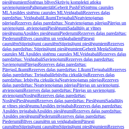
pieslēgumiem
Sistēmas blīves
Skrūvju komplekti atloku
savienojumiem
Palīgmateriāli
Geberit PushFit
Sistēmu caurules
ML
Apsildes sistēmu caurules ML
Veidgabali
Rezerves daļas
paredzētas: Veidgabali
Līkumi
Trejgabali
Neatvienojamas
pārejas
Rezerves daļas paredzētas: Neatvienojamas pārejas
Pārejas un
savienojumi, atvienojami
Pieslēgumi
Sadalītājs ar vītnes
pieslēgumu
Apsildes pieslēgumi
Piederumi
Rezerves daļas paredzētas:
Piederumi
Blīves caurulēm un veidgabaliem
Pārsegi
caurulēm
Stiprinājumi caurulēm
Stiprinājumi pieslēgumiem
Rezerves
daļas paredzētas: Stiprinājumi pieslēgumiem
Geberit Mepla
Sistēmu
caurules ML
Apsildes sistēmu caurules ML
Veidgabali
Rezerves daļas
paredzētas: Veidgabali
Savienojumi
Rezerves daļas paredzētas:
Savienojumi
Pārejas
Rezerves daļas paredzētas:
Pārejas
Līkumi
Rezerves daļas paredzētas: Līkumi
Trejgabali
Rezerves
daļas paredzētas: Trejgabali
Iebūvēta cirkulācija
Rezerves daļas
paredzētas: Iebūvēta cirkulācija
Neatvienojamas pārejas
Rezerves
daļas paredzētas: Neatvienojamas pārejas
Pārejas un savienojumi,
atvienojami
Rezerves daļas paredzētas: Pārejas un savienojumi,
atvienojami
Noslēgi
Rezerves daļas paredzētas:
Noslēgi
Pieslēgumi
Rezerves daļas paredzētas: Pieslēgumi
Sadalītājs
ar vītnes pieslēgumu
Apsildes trejgabals
Rezerves daļas paredzētas:
Apsildes trejgabals
Apsildes pieslēgumi
Rezerves daļas paredzētas:
Apsildes pieslēgumi
Piederumi
Rezerves daļas paredzētas:
Piederumi
Blīves caurulēm un veidgabaliem
Pārsegi
caurulēm
Stiprinājumi caurulēm
Stiprinājumi pieslēgumiem
Rezerves