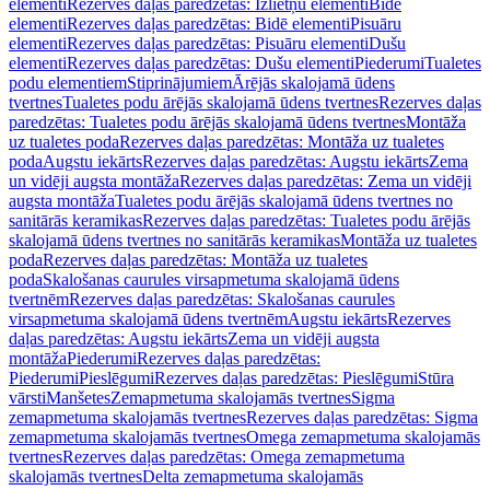
elementi
Rezerves daļas paredzētas: Izlietņu elementi
Bidē
elementi
Rezerves daļas paredzētas: Bidē elementi
Pisuāru
elementi
Rezerves daļas paredzētas: Pisuāru elementi
Dušu
elementi
Rezerves daļas paredzētas: Dušu elementi
Piederumi
Tualetes
podu elementiem
Stiprinājumiem
Ārējās skalojamā ūdens
tvertnes
Tualetes podu ārējās skalojamā ūdens tvertnes
Rezerves daļas
paredzētas: Tualetes podu ārējās skalojamā ūdens tvertnes
Montāža
uz tualetes poda
Rezerves daļas paredzētas: Montāža uz tualetes
poda
Augstu iekārts
Rezerves daļas paredzētas: Augstu iekārts
Zema
un vidēji augsta montāža
Rezerves daļas paredzētas: Zema un vidēji
augsta montāža
Tualetes podu ārējās skalojamā ūdens tvertnes no
sanitārās keramikas
Rezerves daļas paredzētas: Tualetes podu ārējās
skalojamā ūdens tvertnes no sanitārās keramikas
Montāža uz tualetes
poda
Rezerves daļas paredzētas: Montāža uz tualetes
poda
Skalošanas caurules virsapmetuma skalojamā ūdens
tvertnēm
Rezerves daļas paredzētas: Skalošanas caurules
virsapmetuma skalojamā ūdens tvertnēm
Augstu iekārts
Rezerves
daļas paredzētas: Augstu iekārts
Zema un vidēji augsta
montāža
Piederumi
Rezerves daļas paredzētas:
Piederumi
Pieslēgumi
Rezerves daļas paredzētas: Pieslēgumi
Stūra
vārsti
Manšetes
Zemapmetuma skalojamās tvertnes
Sigma
zemapmetuma skalojamās tvertnes
Rezerves daļas paredzētas: Sigma
zemapmetuma skalojamās tvertnes
Omega zemapmetuma skalojamās
tvertnes
Rezerves daļas paredzētas: Omega zemapmetuma
skalojamās tvertnes
Delta zemapmetuma skalojamās