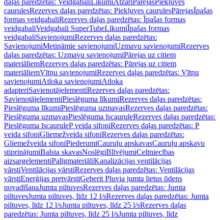
daļas paredzētas: Veidgabali
Līkumi
Atzari
Pārejas
Piekļuves
caurules
Rezerves daļas paredzētas: Piekļuves caurules
Pārejas
Īpašas
formas veidgabali
Rezerves daļas paredzētas: Īpašas formas
veidgabali
Veidgabali SuperTube
Līkumi
Īpašas formas
veidgabali
Savienojumi
Rezerves daļas paredzētas:
Savienojumi
Metināmie savienojumi
Uzmavu savienojumi
Rezerves
daļas paredzētas: Uzmavu savienojumi
Pārejas uz citiem
materiāliem
Rezerves daļas paredzētas: Pārejas uz citiem
materiāliem
Vītņu savienojumi
Rezerves daļas paredzētas: Vītņu
savienojumi
Atloka savienojumi
Atloka
adapteri
Savienotājelementi
Rezerves daļas paredzētas:
Savienotājelementi
Pieslēguma līkumi
Rezerves daļas paredzētas:
Pieslēguma līkumi
Pieslēguma uzmavas
Rezerves daļas paredzētas:
Pieslēguma uzmavas
Pieslēguma īscaurule
Rezerves daļas paredzētas:
Pieslēguma īscaurule
P veida sifoni
Rezerves daļas paredzētas: P
veida sifoni
Gliemežveida sifoni
Rezerves daļas paredzētas:
Gliemežveida sifoni
Piederumi
Cauruļu apskavas
Cauruļu apskavu
stiprinājumi
Balsta skavas
Noslēgi
Blīvējumi
Celtniecības
aizsargelementi
Palīgmateriāli
Kanalizācijas ventilācijas
vārsti
Ventilācijas vārsti
Rezerves daļas paredzētas: Ventilācijas
vārsti
Enerģijas pretvārsti
Geberit Pluvia jumta lietus ūdens
novadīšana
Jumta piltuves
Rezerves daļas paredzētas: Jumta
piltuves
Jumta piltuves, līdz 12 l/s
Rezerves daļas paredzētas: Jumta
piltuves, līdz 12 l/s
Jumta piltuves, līdz 25 l/s
Rezerves daļas
paredzētas: Jumta piltuves, līdz 25 l/s
Jumta piltuves, līdz