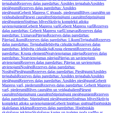
trejgabals
Rezerves daļas paredzētas: Apsildes trejgabals
Apsildes
pieslēgumi
Rezerves daļas paredzētas: Apsildes
pieslēgumi
Geberit Mapress C tērauds, piederumi
Blīves caurulēm un
veidgabaliem
Pārsegi caurulēm
Stiprinājumi caurulēm
Stiprinājumi
pieslēgumiem
Sistēmas blīves
Skrūvju komplekti atloku
savienojumiem
Geberit Mapress varš
Geberit Mapress varš
Rezerves
daļas paredzētas: Geberit Mapress varš
Uzmavas
Rezerves daļas
paredzētas: Uzmavas
Pārejas
Rezerves daļas paredzētas:
Pārejas
Līkumi
Rezerves daļas paredzētas: Līkumi
Trejgabali
Rezerves
daļas paredzētas: Trejgabali
Iebūvēta cirkulācija
Rezerves daļas
paredzētas: Iebūvēta cirkulācija
Krusta elementi
Rezerves daļas
paredzētas: Krusta elementi
Neatvienojamas pārejas
Rezerves daļas
paredzētas: Neatvienojamas pārejas
Pārejas un savienojumi,
atvienojami
Rezerves daļas paredzētas: Pārejas un savienojumi,
atvienojami
Noslēgi
Rezerves daļas paredzētas:
Noslēgi
Pieslēgumi
Rezerves daļas paredzētas: Pieslēgumi
Apsildes
trejgabals
Rezerves daļas paredzētas: Apsildes trejgabals
Apsildes
pieslēgumi
Rezerves daļas paredzētas: Apsildes pieslēgumi
Geberit
Mapress varš, piederumi
Rezerves daļas paredzētas: Geberit Mapress
varš, piederumi
Blīves caurulēm un veidgabaliem
Pārsegi
caurulēm
Stiprinājumi caurulēm
Stiprinājumi pieslēgumiem
Rezerves
daļas paredzētas: Stiprinājumi pieslēgumiem
Sistēmas blīves
Skrūvju
komplekti atloku savienojumiem
Geberit higiēnas sistēma
Higiēniskās
skalošanas iekārtas
Rezerves daļas paredzētas: Higiēniskās
skalošanas iekārtas
Skalošanas kastes un tualetes poda vadība ar