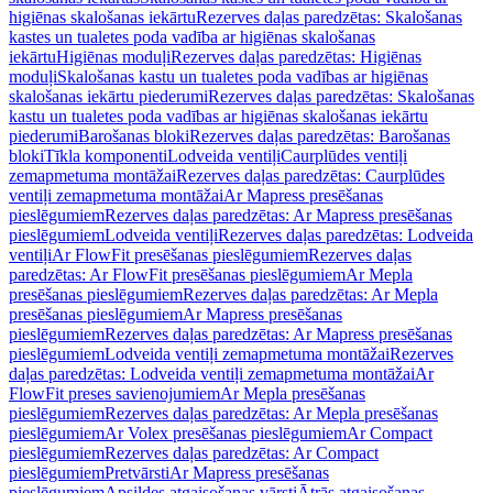
higiēnas skalošanas iekārtu
Rezerves daļas paredzētas: Skalošanas
kastes un tualetes poda vadība ar higiēnas skalošanas
iekārtu
Higiēnas moduļi
Rezerves daļas paredzētas: Higiēnas
moduļi
Skalošanas kastu un tualetes poda vadības ar higiēnas
skalošanas iekārtu piederumi
Rezerves daļas paredzētas: Skalošanas
kastu un tualetes poda vadības ar higiēnas skalošanas iekārtu
piederumi
Barošanas bloki
Rezerves daļas paredzētas: Barošanas
bloki
Tīkla komponenti
Lodveida ventiļi
Caurplūdes ventiļi
zemapmetuma montāžai
Rezerves daļas paredzētas: Caurplūdes
ventiļi zemapmetuma montāžai
Ar Mapress presēšanas
pieslēgumiem
Rezerves daļas paredzētas: Ar Mapress presēšanas
pieslēgumiem
Lodveida ventiļi
Rezerves daļas paredzētas: Lodveida
ventiļi
Ar FlowFit presēšanas pieslēgumiem
Rezerves daļas
paredzētas: Ar FlowFit presēšanas pieslēgumiem
Ar Mepla
presēšanas pieslēgumiem
Rezerves daļas paredzētas: Ar Mepla
presēšanas pieslēgumiem
Ar Mapress presēšanas
pieslēgumiem
Rezerves daļas paredzētas: Ar Mapress presēšanas
pieslēgumiem
Lodveida ventiļi zemapmetuma montāžai
Rezerves
daļas paredzētas: Lodveida ventiļi zemapmetuma montāžai
Ar
FlowFit preses savienojumiem
Ar Mepla presēšanas
pieslēgumiem
Rezerves daļas paredzētas: Ar Mepla presēšanas
pieslēgumiem
Ar Volex presēšanas pieslēgumiem
Ar Compact
pieslēgumiem
Rezerves daļas paredzētas: Ar Compact
pieslēgumiem
Pretvārsti
Ar Mapress presēšanas
pieslēgumiem
Apsildes atgaisošanas vārsti
Ātrās atgaisošanas