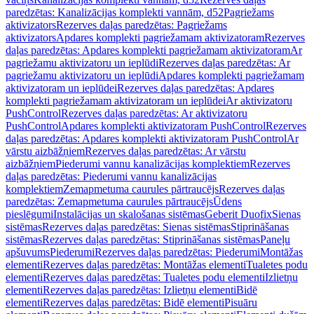
paredzētas: Kanalizācijas komplekti vannām, d52
Pagriežams
aktivizators
Rezerves daļas paredzētas: Pagriežams
aktivizators
Apdares komplekti pagriežamam aktivizatoram
Rezerves
daļas paredzētas: Apdares komplekti pagriežamam aktivizatoram
Ar
pagriežamu aktivizatoru un ieplūdi
Rezerves daļas paredzētas: Ar
pagriežamu aktivizatoru un ieplūdi
Apdares komplekti pagriežamam
aktivizatoram un ieplūdei
Rezerves daļas paredzētas: Apdares
komplekti pagriežamam aktivizatoram un ieplūdei
Ar aktivizatoru
PushControl
Rezerves daļas paredzētas: Ar aktivizatoru
PushControl
Apdares komplekti aktivizatoram PushControl
Rezerves
daļas paredzētas: Apdares komplekti aktivizatoram PushControl
Ar
vārstu aizbāžņiem
Rezerves daļas paredzētas: Ar vārstu
aizbāžņiem
Piederumi vannu kanalizācijas komplektiem
Rezerves
daļas paredzētas: Piederumi vannu kanalizācijas
komplektiem
Zemapmetuma caurules pārtraucējs
Rezerves daļas
paredzētas: Zemapmetuma caurules pārtraucējs
Ūdens
pieslēgumi
Instalācijas un skalošanas sistēmas
Geberit Duofix
Sienas
sistēmas
Rezerves daļas paredzētas: Sienas sistēmas
Stiprināšanas
sistēmas
Rezerves daļas paredzētas: Stiprināšanas sistēmas
Paneļu
apšuvums
Piederumi
Rezerves daļas paredzētas: Piederumi
Montāžas
elementi
Rezerves daļas paredzētas: Montāžas elementi
Tualetes podu
elementi
Rezerves daļas paredzētas: Tualetes podu elementi
Izlietņu
elementi
Rezerves daļas paredzētas: Izlietņu elementi
Bidē
elementi
Rezerves daļas paredzētas: Bidē elementi
Pisuāru