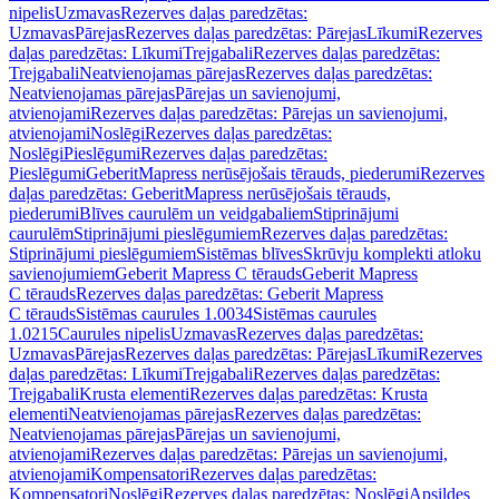
nipelis
Uzmavas
Rezerves daļas paredzētas:
Uzmavas
Pārejas
Rezerves daļas paredzētas: Pārejas
Līkumi
Rezerves
daļas paredzētas: Līkumi
Trejgabali
Rezerves daļas paredzētas:
Trejgabali
Neatvienojamas pārejas
Rezerves daļas paredzētas:
Neatvienojamas pārejas
Pārejas un savienojumi,
atvienojami
Rezerves daļas paredzētas: Pārejas un savienojumi,
atvienojami
Noslēgi
Rezerves daļas paredzētas:
Noslēgi
Pieslēgumi
Rezerves daļas paredzētas:
Pieslēgumi
GeberitMapress nerūsējošais tērauds, piederumi
Rezerves
daļas paredzētas: GeberitMapress nerūsējošais tērauds,
piederumi
Blīves caurulēm un veidgabaliem
Stiprinājumi
caurulēm
Stiprinājumi pieslēgumiem
Rezerves daļas paredzētas:
Stiprinājumi pieslēgumiem
Sistēmas blīves
Skrūvju komplekti atloku
savienojumiem
Geberit Mapress C tērauds
Geberit Mapress
C tērauds
Rezerves daļas paredzētas: Geberit Mapress
C tērauds
Sistēmas caurules 1.0034
Sistēmas caurules
1.0215
Caurules nipelis
Uzmavas
Rezerves daļas paredzētas:
Uzmavas
Pārejas
Rezerves daļas paredzētas: Pārejas
Līkumi
Rezerves
daļas paredzētas: Līkumi
Trejgabali
Rezerves daļas paredzētas:
Trejgabali
Krusta elementi
Rezerves daļas paredzētas: Krusta
elementi
Neatvienojamas pārejas
Rezerves daļas paredzētas:
Neatvienojamas pārejas
Pārejas un savienojumi,
atvienojami
Rezerves daļas paredzētas: Pārejas un savienojumi,
atvienojami
Kompensatori
Rezerves daļas paredzētas:
Kompensatori
Noslēgi
Rezerves daļas paredzētas: Noslēgi
Apsildes