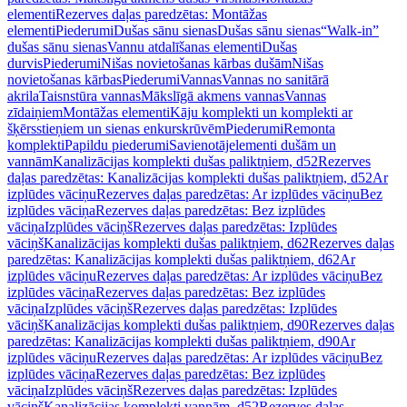
elementi
Rezerves daļas paredzētas: Montāžas
elementi
Piederumi
Dušas sānu sienas
Dušas sānu sienas
“Walk-in”
dušas sānu sienas
Vannu atdalīšanas elementi
Dušas
durvis
Piederumi
Nišas novietošanas kārbas dušām
Nišas
novietošanas kārbas
Piederumi
Vannas
Vannas no sanitārā
akrila
Taisnstūra vannas
Mākslīgā akmens vannas
Vannas
zīdaiņiem
Montāžas elementi
Kāju komplekti un komplekti ar
šķērsstieņiem un sienas enkurskrūvēm
Piederumi
Remonta
komplekti
Papildu piederumi
Savienotājelementi dušām un
vannām
Kanalizācijas komplekti dušas paliktņiem, d52
Rezerves
daļas paredzētas: Kanalizācijas komplekti dušas paliktņiem, d52
Ar
izplūdes vāciņu
Rezerves daļas paredzētas: Ar izplūdes vāciņu
Bez
izplūdes vāciņa
Rezerves daļas paredzētas: Bez izplūdes
vāciņa
Izplūdes vāciņš
Rezerves daļas paredzētas: Izplūdes
vāciņš
Kanalizācijas komplekti dušas paliktņiem, d62
Rezerves daļas
paredzētas: Kanalizācijas komplekti dušas paliktņiem, d62
Ar
izplūdes vāciņu
Rezerves daļas paredzētas: Ar izplūdes vāciņu
Bez
izplūdes vāciņa
Rezerves daļas paredzētas: Bez izplūdes
vāciņa
Izplūdes vāciņš
Rezerves daļas paredzētas: Izplūdes
vāciņš
Kanalizācijas komplekti dušas paliktņiem, d90
Rezerves daļas
paredzētas: Kanalizācijas komplekti dušas paliktņiem, d90
Ar
izplūdes vāciņu
Rezerves daļas paredzētas: Ar izplūdes vāciņu
Bez
izplūdes vāciņa
Rezerves daļas paredzētas: Bez izplūdes
vāciņa
Izplūdes vāciņš
Rezerves daļas paredzētas: Izplūdes
vāciņš
Kanalizācijas komplekti vannām, d52
Rezerves daļas