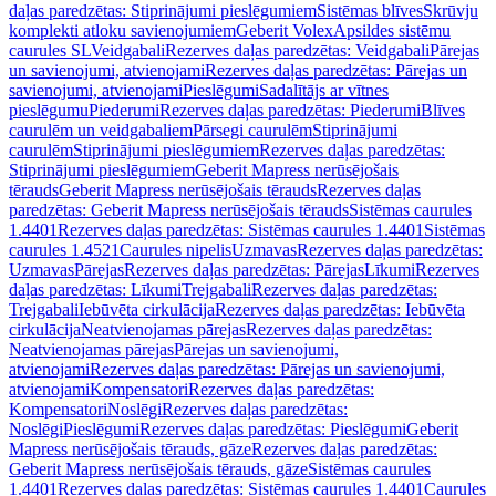
daļas paredzētas: Stiprinājumi pieslēgumiem
Sistēmas blīves
Skrūvju
komplekti atloku savienojumiem
Geberit Volex
Apsildes sistēmu
caurules SL
Veidgabali
Rezerves daļas paredzētas: Veidgabali
Pārejas
un savienojumi, atvienojami
Rezerves daļas paredzētas: Pārejas un
savienojumi, atvienojami
Pieslēgumi
Sadalītājs ar vītnes
pieslēgumu
Piederumi
Rezerves daļas paredzētas: Piederumi
Blīves
caurulēm un veidgabaliem
Pārsegi caurulēm
Stiprinājumi
caurulēm
Stiprinājumi pieslēgumiem
Rezerves daļas paredzētas:
Stiprinājumi pieslēgumiem
Geberit Mapress nerūsējošais
tērauds
Geberit Mapress nerūsējošais tērauds
Rezerves daļas
paredzētas: Geberit Mapress nerūsējošais tērauds
Sistēmas caurules
1.4401
Rezerves daļas paredzētas: Sistēmas caurules 1.4401
Sistēmas
caurules 1.4521
Caurules nipelis
Uzmavas
Rezerves daļas paredzētas:
Uzmavas
Pārejas
Rezerves daļas paredzētas: Pārejas
Līkumi
Rezerves
daļas paredzētas: Līkumi
Trejgabali
Rezerves daļas paredzētas:
Trejgabali
Iebūvēta cirkulācija
Rezerves daļas paredzētas: Iebūvēta
cirkulācija
Neatvienojamas pārejas
Rezerves daļas paredzētas:
Neatvienojamas pārejas
Pārejas un savienojumi,
atvienojami
Rezerves daļas paredzētas: Pārejas un savienojumi,
atvienojami
Kompensatori
Rezerves daļas paredzētas:
Kompensatori
Noslēgi
Rezerves daļas paredzētas:
Noslēgi
Pieslēgumi
Rezerves daļas paredzētas: Pieslēgumi
Geberit
Mapress nerūsējošais tērauds, gāze
Rezerves daļas paredzētas:
Geberit Mapress nerūsējošais tērauds, gāze
Sistēmas caurules
1.4401
Rezerves daļas paredzētas: Sistēmas caurules 1.4401
Caurules