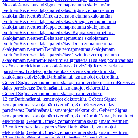
Noskalošanas taustiņi
Sigma zemapmetuma skalojamām
tvertnēm
Rezerves daļas paredzētas: Sigma zemapmetuma
skalojamām tvertnēm
Omega zemapmetuma skalojamām
tvertnēm
Rezerves daļas paredzētas: Omega zemapmetuma
skalojamām tvertnēm
Kappa zemapmetuma skalojamām
tvertnēm
Rezerves daļas paredzētas: Kappa zemapmetuma
skalojamām tvertnēm
Delta zemapmetuma skalojamām
tvertnēm
Rezerves daļas paredzētas: Delta zemapmetuma
skalojamām tvertnēm
Twinline zemapmetuma skalojamām
tvertnēm
Rezerves daļas paredzētas: Twinline zemapmetuma
skalojamām tvertnēm
Piederumi
Palīgmateriāli
Tualetes podu vadības
sistēmas ar elektronisku skalošanas aktivizāciju
Rezerves daļas
paredzētas: Tualetes podu vadības sistēmas ar elektronisku
skalošanas aktivizāciju
Darbināšanai, izmantojot elektrotīklu,
Geberit Sigma zemapmetuma skalojamām tvertnēm, 12 cm
Rezerves
daļas paredzētas: Darbināšanai, izmantojot elektrotīklu,
Geberit Sigma zemapmetuma skalojamām tvertnēm,
12 cm
Darbināšanai, izmantojot elektrotīklu, Geberit Sigma
zemapmetuma skalojamām tvertnēm, 8 cm
Rezerves daļas
paredzētas: Darbināšanai, izmantojot elektrotīklu, Geberit Sigma
zemapmetuma skalojamām tvertnēm, 8 cm
Darbināšanai, izmantojot
elektrotīklu, Geberit Omega zemapmetuma skalojamām tvertnēm,
12 cm
Rezerves daļas paredzētas: Darbināšanai, izmantojot
elektrotīklu, Geberit Omega zemapmetuma skalojamām tvertnēm,
12 cm
Darbināšanai, izmantojot baterijas, Geberit Sigma