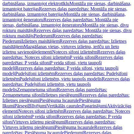
darbināšana, izmantojot elektrotīklu
Montāža pie sienas, darbināšana,
izmantojot baterijas
Rezerves daļas paredzētas: Montāža pie sienas,
darbināšana, izmantojot baterijas
Montāža pie sienas, darbināšana,
izmantojot ģeneratoru
Rezerves daļas paredzētas: Montāža pie
sienas, darbināšana, izmantojot ģeneratoru
Montāža pie sienas, divu
rokturu maisītājs
Rezerves daļas paredzētas: Montāža pie sienas, divu
rokturu maisītājs
Piederumi
Rezerves daļas paredzētas:
Piederumi
Izlietnes maisītājiem
Rezerves daļas paredzētas: Izlietnes
maisītājiem
Mazgāšanas vietas, virtuves izlietņu, ierīču un lieto
izlietņu savienotājelementi
Noteces sifoni izlietnēm
Rezerves daļas
paredzētas: Noteces sifoni izlietnēm
P veida sifoni
Rezerves daļas
paredzētas: P veida sifoni
P veida sifoni, vietu taupoši
modeļi
Rezerves daļas paredzētas: P veida sifoni, vietu taupoši
modeļi
Pudeļsifoni izlietnēm
Rezerves daļas paredzētas: Pudeļsifoni
izlietnēm
Pudeļsifoni izlietnēm, vietu taupošs modelis
Rezerves daļas
paredzētas: Pudeļsifoni izlietnēm, vietu taupošs
modelis
Zemapmetuma sifoni
Rezerves daļas paredzētas:
Zemapmetuma sifoni
Izlietnes pieslēgumi
Rezerves daļas paredzētas:
Izlietnes pieslēgumi
Pieslēguma īscaurule
Pieslēguma
līkumi
Pārsegi
Blīvējumi
Vertikālās caurules
Pagarinājumi
Aktivizācijas
elementi
Noteces sifoni izlietnēm
Rezerves daļas paredzētas: Noteces
sifoni izlietnēm
P veida sifoni
Rezerves daļas paredzētas: P veida
sifoni
Virtuves izlietņu pieslēgumi
Rezerves daļas paredzētas:
Virtuves izlietņu pieslēgumi
Pieslēguma īscaurule
Rezerves daļas
paredzētas: Pieslēguma īscaurule
Piederumi
Rezerves daļas