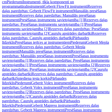
cm
Piederumi
Instrumenti, tīkla komponenti un
programmatūra
Instrumenti
Geberit FlowFit instrumenti
Rezerves
daļas paredzētas: Geberit FlowFit instrumenti
Manuālās presēšanas
instrumenti
Rezerves daļas paredzētas: Manuālās presēšanas
instrumenti
Presēšanas instrumentu savietojamība [1]
Rezerves daļas
paredzētas: Presēšanas instrumentu savietojamība [1]
Presēšanas
instrumentu savietojamība [2]
Rezerves daļas paredzētas: Presēšanas
instrumentu savietojamība [2]
Cauruļu apstrādes darbarīki
Rezerves
daļas paredzētas: Cauruļu apstrādes darbarīki
Pārbaudes
līdzeklis
Presēšanas ierīces ar instrumentiem
Piederumi
Geberit Mepla
instrumenti
Rezerves daļas paredzētas: Geberit Mepla
instrumenti
Manuālās presēšanas instrumenti
Rezerves daļas
paredzētas: Manuālās presēšanas instrumenti
Presēšanas instrumentu
savienojamība [1]
Rezerves daļas paredzētas: Presēšanas instrumentu
savienojamība [1]
Presēšanas instrumentu savienojamība [2]
Rezerves
daļas paredzētas: Presēšanas instrumentu savienojamība [2]
Cauruļu
apstrādes darbarīki
Rezerves daļas paredzētas: Cauruļu apstrādes
darbarīki
Spiediena testa korķis
Pārbaudes
līdzeklis
Piederumi
Geberit Volex instrumenti
Rezerves daļas
paredzētas: Geberit Volex instrumenti
Presēšanas instrumentu
savienojamība [2]
Rezerves daļas paredzētas: Presēšanas instrumentu
savienojamība [2]
Cauruļu apstrādes darbarīki
Rezerves daļas
paredzētas: Cauruļu apstrādes darbarīki
Pārbaudes
līdzeklis
Piederumi
Geberit Mapress instrumenti
Rezerves daļas
paredzētas: Geberit Mapress instrumenti
Presēšanas instrumentu