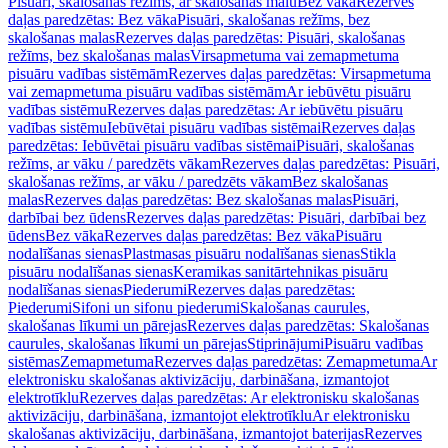
Pisuāri, skalošanas režīms, ar skalošanas malu
Bez vāka
Rezerves
daļas paredzētas: Bez vāka
Pisuāri, skalošanas režīms, bez
skalošanas malas
Rezerves daļas paredzētas: Pisuāri, skalošanas
režīms, bez skalošanas malas
Virsapmetuma vai zemapmetuma
pisuāru vadības sistēmām
Rezerves daļas paredzētas: Virsapmetuma
vai zemapmetuma pisuāru vadības sistēmām
Ar iebūvētu pisuāru
vadības sistēmu
Rezerves daļas paredzētas: Ar iebūvētu pisuāru
vadības sistēmu
Iebūvētai pisuāru vadības sistēmai
Rezerves daļas
paredzētas: Iebūvētai pisuāru vadības sistēmai
Pisuāri, skalošanas
režīms, ar vāku / paredzēts vākam
Rezerves daļas paredzētas: Pisuāri,
skalošanas režīms, ar vāku / paredzēts vākam
Bez skalošanas
malas
Rezerves daļas paredzētas: Bez skalošanas malas
Pisuāri,
darbībai bez ūdens
Rezerves daļas paredzētas: Pisuāri, darbībai bez
ūdens
Bez vāka
Rezerves daļas paredzētas: Bez vāka
Pisuāru
nodalīšanas sienas
Plastmasas pisuāru nodalīšanas sienas
Stikla
pisuāru nodalīšanas sienas
Keramikas sanitārtehnikas pisuāru
nodalīšanas sienas
Piederumi
Rezerves daļas paredzētas:
Piederumi
Sifoni un sifonu piederumi
Skalošanas caurules,
skalošanas līkumi un pārejas
Rezerves daļas paredzētas: Skalošanas
caurules, skalošanas līkumi un pārejas
Stiprinājumi
Pisuāru vadības
sistēmas
Zemapmetuma
Rezerves daļas paredzētas: Zemapmetuma
Ar
elektronisku skalošanas aktivizāciju, darbināšana, izmantojot
elektrotīklu
Rezerves daļas paredzētas: Ar elektronisku skalošanas
aktivizāciju, darbināšana, izmantojot elektrotīklu
Ar elektronisku
skalošanas aktivizāciju, darbināšana, izmantojot baterijas
Rezerves