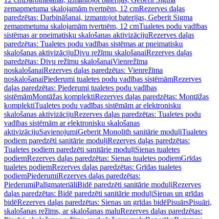
zemapmetuma skalojamām tvertnēm, 12 cm
Rezerves daļas
paredzētas: Darbināšanai, izmantojot baterijas, Geberit Sigma
zemapmetuma skalojamām tvertnēm, 12 cm
Tualetes podu vadības
sistēmas ar pneimatisku skalošanas aktivizāciju
Rezerves daļas
paredzētas: Tualetes podu vadības sistēmas ar pneimatisku
skalošanas aktivizāciju
Divu režīmu skalošanai
Rezerves daļas
paredzētas: Divu režīmu skalošanai
Vienrežīma
noskalošanai
Rezerves daļas paredzētas: Vienrežīma
noskalošanai
Piederumi tualetes podu vadības sistēmām
Rezerves
daļas paredzētas: Piederumi tualetes podu vadības
sistēmām
Montāžas komplekti
Rezerves daļas paredzētas: Montāžas
komplekti
Tualetes podu vadības sistēmām ar elektronisku
skalošanas aktivizāciju
Rezerves daļas paredzētas: Tualetes podu
vadības sistēmām ar elektronisku skalošanas
aktivizāciju
Savienojumi
Geberit Monolith sanitārie moduļi
Tualetes
podiem paredzēti sanitārie moduļi
Rezerves daļas paredzētas:
Tualetes podiem paredzēti sanitārie moduļi
Sienas tualetes
podiem
Rezerves daļas paredzētas: Sienas tualetes podiem
Grīdas
tualetes podiem
Rezerves daļas paredzētas: Grīdas tualetes
podiem
Piederumi
Rezerves daļas paredzētas:
Piederumi
Palīgmateriāli
Bidē paredzēti sanitārie moduļi
Rezerves
daļas paredzētas: Bidē paredzēti sanitārie moduļi
Sienas un grīdas
bidē
Rezerves daļas paredzētas: Sienas un grīdas bidē
Pisuārs
Pisuāri,
skalošanas režīms, ar skalošanas malu
Rezerves daļas paredzētas: