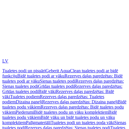
LV
Tualetes podi un pisuāri
Geberit AquaClean tualetes podi ar bidē
funkciju
Bidē tualetes podi ar vāku
Rezerves daļas paredzētas: Bidē
tualetes podi ar vāku
Sienas tualetes podi
Rezerves daļas paredzētas:
Sienas tualetes podi
Grīdas tualetes podi
Rezerves daļas paredzētas:
Grīdas tualetes podi
Bidē vāki
Rezerves daļas paredzētas: Bidē
vāki
Tualetes podiem
Rezerves daļas paredzētas: Tualetes
podiem
Dizaina paneļi
Rezerves daļas paredzētas: Dizaina paneļi
Bidē
tualetes podu vākiem
Rezerves daļas paredzētas: Bidē tualetes podu
vākiem
Piederumi
Bidē tualetes podu un vāku komplektiem
Bidē
tualetes podu vākiem
Bidē vāku un bidē tualetes podu un vāku
komplektiem
Palīgmateriāli
Tualetes podi un tualetes poda vāki
Sienas
tualetes podi
Rezerves daļas paredzētas: Sienas tualetes podi
Tualetes