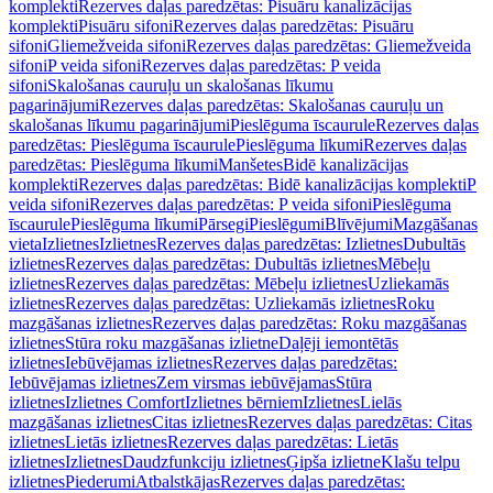
komplekti
Rezerves daļas paredzētas: Pisuāru kanalizācijas
komplekti
Pisuāru sifoni
Rezerves daļas paredzētas: Pisuāru
sifoni
Gliemežveida sifoni
Rezerves daļas paredzētas: Gliemežveida
sifoni
P veida sifoni
Rezerves daļas paredzētas: P veida
sifoni
Skalošanas cauruļu un skalošanas līkumu
pagarinājumi
Rezerves daļas paredzētas: Skalošanas cauruļu un
skalošanas līkumu pagarinājumi
Pieslēguma īscaurule
Rezerves daļas
paredzētas: Pieslēguma īscaurule
Pieslēguma līkumi
Rezerves daļas
paredzētas: Pieslēguma līkumi
Manšetes
Bidē kanalizācijas
komplekti
Rezerves daļas paredzētas: Bidē kanalizācijas komplekti
P
veida sifoni
Rezerves daļas paredzētas: P veida sifoni
Pieslēguma
īscaurule
Pieslēguma līkumi
Pārsegi
Pieslēgumi
Blīvējumi
Mazgāšanas
vieta
Izlietnes
Izlietnes
Rezerves daļas paredzētas: Izlietnes
Dubultās
izlietnes
Rezerves daļas paredzētas: Dubultās izlietnes
Mēbeļu
izlietnes
Rezerves daļas paredzētas: Mēbeļu izlietnes
Uzliekamās
izlietnes
Rezerves daļas paredzētas: Uzliekamās izlietnes
Roku
mazgāšanas izlietnes
Rezerves daļas paredzētas: Roku mazgāšanas
izlietnes
Stūra roku mazgāšanas izlietne
Daļēji iemontētās
izlietnes
Iebūvējamas izlietnes
Rezerves daļas paredzētas:
Iebūvējamas izlietnes
Zem virsmas iebūvējamas
Stūra
izlietnes
Izlietnes Comfort
Izlietnes bērniem
Izlietnes
Lielās
mazgāšanas izlietnes
Citas izlietnes
Rezerves daļas paredzētas: Citas
izlietnes
Lietās izlietnes
Rezerves daļas paredzētas: Lietās
izlietnes
Izlietnes
Daudzfunkciju izlietnes
Ģipša izlietne
Klašu telpu
izlietnes
Piederumi
Atbalstkājas
Rezerves daļas paredzētas: