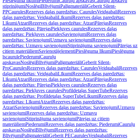
Pieslēguma līkumi
Piederumi
Cauruļu apskavas
Cauruļu apskavu
stiprinājumi
Noslēgi
Blīvējumi
Palīgmateriāli
Geberit Silent-
PP
Caurules
Rezerves daļas paredzētas: Caurules
Veidgabali
Rezerves
daļas paredzētas: Veidgabali
Līkumi
Rezerves daļas paredzētas:
Līkumi
Atzari
Rezerves daļas paredzētas: Atzari
Pārejas
Rezerves
daļas paredzētas: Pārejas
Piekļuves caurules
Rezerves daļas
paredzētas: Piekļuves caurules
Savienojumi
Rezerves daļas
paredzētas: Savienojumi
Uzmavu savienojumi
Rezerves daļas
paredzētas: Uzmavu savienojumi
Stiprinājuma savienojumi
Pārejas uz
citiem materiāliem
Savienotājelementi
Pieslēguma līkumi
Pieslēguma
īscaurule
Piederumi
Cauruļu
apskavas
Noslēgi
Blīvējumi
Palīgmateriāli
Geberit Silent-
Pro
Caurules
Rezerves daļas paredzētas: Caurules
Veidgabali
Rezerves
daļas paredzētas: Veidgabali
Līkumi
Rezerves daļas paredzētas:
Līkumi
Atzari
Rezerves daļas paredzētas: Atzari
Pārejas
Rezerves
daļas paredzētas: Pārejas
Piekļuves caurules
Rezerves daļas
paredzētas: Piekļuves caurules
Profildetaļas SuperTube
Rezerves
daļas paredzētas: Profildetaļas SuperTube
Līkumi
Rezerves daļas
paredzētas: Līkumi
Atzari
Rezerves daļas paredzētas:
Atzari
Savienojumi
Rezerves daļas paredzētas: Savienojumi
Uzmavu
savienojumi
Rezerves daļas paredzētas: Uzmavu
savienojumi
Stiprinājuma savienojumi
Pārejas uz citiem
materiāliem
Piederumi
Rezerves daļas paredzētas: Piederumi
Cauruļu
apskavas
Noslēgi
Blīvējumi
Rezerves daļas paredzētas:
Blīvējumi
Palīgmateriāli
Geberit PE
Caurules
Veidgabali
Rezerves