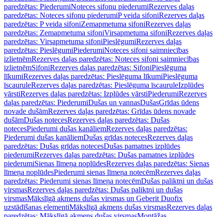
paredzētas: Piederumi
Noteces sifonu piederumi
Rezerves daļas
paredzētas: Noteces sifonu piederumi
P veida sifoni
Rezerves daļas
paredzētas: P veida sifoni
Zemapmetuma sifoni
Rezerves daļas
paredzētas: Zemapmetuma sifoni
Virsapmetuma sifoni
Rezerves daļas
paredzētas: Virsapmetuma sifoni
Pieslēgumi
Rezerves daļas
paredzētas: Pieslēgumi
Piederumi
Noteces sifoni saimniecības
izlietnēm
Rezerves daļas paredzētas: Noteces sifoni saimniecības
izlietnēm
Sifoni
Rezerves daļas paredzētas: Sifoni
Pieslēguma
līkumi
Rezerves daļas paredzētas: Pieslēguma līkumi
Pieslēguma
īscaurule
Rezerves daļas paredzētas: Pieslēguma īscaurule
Izplūdes
vārsti
Rezerves daļas paredzētas: Izplūdes vārsti
Piederumi
Rezerves
daļas paredzētas: Piederumi
Dušas un vannas
Dušas
Grīdas ūdens
novade dušām
Rezerves daļas paredzētas: Grīdas ūdens novade
dušām
Dušas noteces
Rezerves daļas paredzētas: Dušas
noteces
Piederumi dušas kanāliem
Rezerves daļas paredzētas:
Piederumi dušas kanāliem
Dušas grīdas noteces
Rezerves daļas
paredzētas: Dušas grīdas noteces
Dušas pamatnes izplūdes
piederumi
Rezerves daļas paredzētas: Dušas pamatnes izplūdes
piederumi
Sienas līmeņa noplūdes
Rezerves daļas paredzētas: Sienas
līmeņa noplūdes
Piederumi sienas līmeņa notecēm
Rezerves daļas
paredzētas: Piederumi sienas līmeņa notecēm
Dušas paliktņi un dušas
virsmas
Rezerves daļas paredzētas: Dušas paliktņi un dušas
virsmas
Mākslīgā akmens dušas virsmas un Geberit Duofix
uzstādīšanas elementi
Mākslīgā akmens dušas virsmas
Rezerves daļas
paredzētas: Mākslīgā akmens dušas virsmas
Montāžas