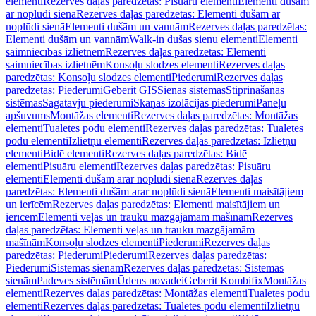
elementi
Rezerves daļas paredzētas: Pisuāru elementi
Elementi dušām
ar noplūdi sienā
Rezerves daļas paredzētas: Elementi dušām ar
noplūdi sienā
Elementi dušām un vannām
Rezerves daļas paredzētas:
Elementi dušām un vannām
Walk-in dušas sienu elementi
Elementi
saimniecības izlietnēm
Rezerves daļas paredzētas: Elementi
saimniecības izlietnēm
Konsoļu slodzes elementi
Rezerves daļas
paredzētas: Konsoļu slodzes elementi
Piederumi
Rezerves daļas
paredzētas: Piederumi
Geberit GIS
Sienas sistēmas
Stiprināšanas
sistēmas
Sagatavju piederumi
Skaņas izolācijas piederumi
Paneļu
apšuvums
Montāžas elementi
Rezerves daļas paredzētas: Montāžas
elementi
Tualetes podu elementi
Rezerves daļas paredzētas: Tualetes
podu elementi
Izlietņu elementi
Rezerves daļas paredzētas: Izlietņu
elementi
Bidē elementi
Rezerves daļas paredzētas: Bidē
elementi
Pisuāru elementi
Rezerves daļas paredzētas: Pisuāru
elementi
Elementi dušām arar noplūdi sienā
Rezerves daļas
paredzētas: Elementi dušām arar noplūdi sienā
Elementi maisītājiem
un ierīcēm
Rezerves daļas paredzētas: Elementi maisītājiem un
ierīcēm
Elementi veļas un trauku mazgājamām mašīnām
Rezerves
daļas paredzētas: Elementi veļas un trauku mazgājamām
mašīnām
Konsoļu slodzes elementi
Piederumi
Rezerves daļas
paredzētas: Piederumi
Piederumi
Rezerves daļas paredzētas:
Piederumi
Sistēmas sienām
Rezerves daļas paredzētas: Sistēmas
sienām
Padeves sistēmām
Ūdens novadei
Geberit Kombifix
Montāžas
elementi
Rezerves daļas paredzētas: Montāžas elementi
Tualetes podu
elementi
Rezerves daļas paredzētas: Tualetes podu elementi
Izlietņu