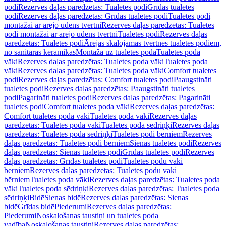
podi
Rezerves daļas paredzētas: Tualetes podi
Grīdas tualetes
podi
Rezerves daļas paredzētas: Grīdas tualetes podi
Tualetes podi
montāžai ar ārējo ūdens tvertni
Rezerves daļas paredzētas: Tualetes
podi montāžai ar ārējo ūdens tvertni
Tualetes podi
Rezerves daļas
paredzētas: Tualetes podi
Ārējās skalojamās tvertnes tualetes podiem,
no sanitārās keramikas
Montāža uz tualetes poda
Tualetes poda
vāki
Rezerves daļas paredzētas: Tualetes poda vāki
Tualetes poda
vāki
Rezerves daļas paredzētas: Tualetes poda vāki
Comfort tualetes
podi
Rezerves daļas paredzētas: Comfort tualetes podi
Paaugstināti
tualetes podi
Rezerves daļas paredzētas: Paaugstināti tualetes
podi
Pagarināti tualetes podi
Rezerves daļas paredzētas: Pagarināti
tualetes podi
Comfort tualetes poda vāki
Rezerves daļas paredzētas:
Comfort tualetes poda vāki
Tualetes poda vāki
Rezerves daļas
paredzētas: Tualetes poda vāki
Tualetes poda sēdriņķi
Rezerves daļas
paredzētas: Tualetes poda sēdriņķi
Tualetes podi bērniem
Rezerves
daļas paredzētas: Tualetes podi bērniem
Sienas tualetes podi
Rezerves
daļas paredzētas: Sienas tualetes podi
Grīdas tualetes podi
Rezerves
daļas paredzētas: Grīdas tualetes podi
Tualetes podu vāki
bērniem
Rezerves daļas paredzētas: Tualetes podu vāki
bērniem
Tualetes poda vāki
Rezerves daļas paredzētas: Tualetes poda
vāki
Tualetes poda sēdriņķi
Rezerves daļas paredzētas: Tualetes poda
sēdriņķi
Bidē
Sienas bidē
Rezerves daļas paredzētas: Sienas
bidē
Grīdas bidē
Piederumi
Rezerves daļas paredzētas:
Piederumi
Noskalošanas taustiņi un tualetes poda
vadība
Noskalošanas taustiņi
Rezerves daļas paredzētas: