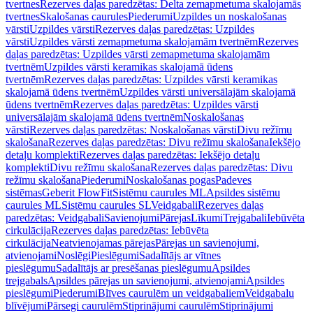
tvertnes
Rezerves daļas paredzētas: Delta zemapmetuma skalojamās
tvertnes
Skalošanas caurules
Piederumi
Uzpildes un noskalošanas
vārsti
Uzpildes vārsti
Rezerves daļas paredzētas: Uzpildes
vārsti
Uzpildes vārsti zemapmetuma skalojamām tvertnēm
Rezerves
daļas paredzētas: Uzpildes vārsti zemapmetuma skalojamām
tvertnēm
Uzpildes vārsti keramikas skalojamā ūdens
tvertnēm
Rezerves daļas paredzētas: Uzpildes vārsti keramikas
skalojamā ūdens tvertnēm
Uzpildes vārsti universālajām skalojamā
ūdens tvertnēm
Rezerves daļas paredzētas: Uzpildes vārsti
universālajām skalojamā ūdens tvertnēm
Noskalošanas
vārsti
Rezerves daļas paredzētas: Noskalošanas vārsti
Divu režīmu
skalošana
Rezerves daļas paredzētas: Divu režīmu skalošana
Iekšējo
detaļu komplekti
Rezerves daļas paredzētas: Iekšējo detaļu
komplekti
Divu režīmu skalošana
Rezerves daļas paredzētas: Divu
režīmu skalošana
Piederumi
Noskalošanas pogas
Padeves
sistēmas
Geberit FlowFit
Sistēmu caurules ML
Apsildes sistēmu
caurules ML
Sistēmu caurules SL
Veidgabali
Rezerves daļas
paredzētas: Veidgabali
Savienojumi
Pārejas
Līkumi
Trejgabali
Iebūvēta
cirkulācija
Rezerves daļas paredzētas: Iebūvēta
cirkulācija
Neatvienojamas pārejas
Pārejas un savienojumi,
atvienojami
Noslēgi
Pieslēgumi
Sadalītājs ar vītnes
pieslēgumu
Sadalītājs ar presēšanas pieslēgumu
Apsildes
trejgabals
Apsildes pārejas un savienojumi, atvienojami
Apsildes
pieslēgumi
Piederumi
Blīves caurulēm un veidgabaliem
Veidgabalu
blīvējumi
Pārsegi caurulēm
Stiprinājumi caurulēm
Stiprinājumi