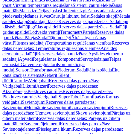
vārsti
Virsmu temperatūras regulēšana
Sistēmu caurule
Ieklāšanas
materiāls
Malas izolācijas joslas
Līmlentes
Izplešanas adatas
Javas
piedevas
Izplešanās šuves
Cauruļu līkumu balsti
Sadales skapji
Metāla
sadales skapji
Sadalītāju klāsts
Rezerves daļas paredzētas: Sadalītāju
klāsts
Sadalītāji grīdas apsildei
Rezerves daļas paredzētas: Sadalītāji
grīdas apsildei
Lodveida ventiļi
Termometrs
Pārejas
Rezerves daļas
paredzētas: Pārejas
Sadalītāju noslēgi
Ātrās atgaisošanas
vārsti
Plūsmas sadalītājs
Temperatūras regulēšanas vienības
Rezerves
daļas paredzētas: Temperatūras regulēšanas vienības
Apsildes
elementu sadalītāji
Rezerves daļas paredzētas: Apsildes elementu
sadalītāji
Apvadi
Regulēšanas komponenti
Servopiedziņas
Telpas
termostati
Galvenie regulatori
Komunikācijas
moduļi
Sensori
Transformatori
Piederumi
Sadalītāju izolācija
Ēku
kanalizācijas sistēmas
Geberit Silent-
db20
Caurules
Veidgabali
Rezerves daļas paredzētas:
Veidgabali
Līkumi
Atzari
Rezerves daļas paredzētas:
Atzari
Pārejas
Piekļuves caurules
Rezerves daļas paredzētas:
Piekļuves caurules
Veidgabali SuperTube
Līkumi
Īpašas formas
veidgabali
Savienojumi
Rezerves daļas paredzētas:
Savienojumi
Metināmie savienojumi
Uzmavu savienojumi
Rezerves
daļas paredzētas: Uzmavu savienojumi
Skavu savienojumi
Pārejas uz
citiem materiāliem
Rezerves daļas paredzētas: Pārejas uz citiem
materiāliem
Savienotājelementi
Rezerves daļas paredzētas:
Savienotājelementi
Pieslēguma līkumi
Rezerves daļas paredzētas: