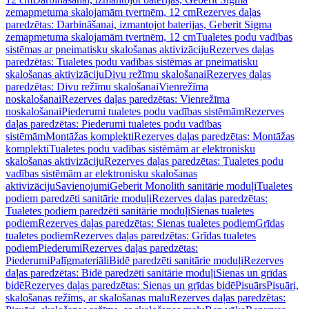
zemapmetuma skalojamām tvertnēm, 12 cm
Rezerves daļas
paredzētas: Darbināšanai, izmantojot baterijas, Geberit Sigma
zemapmetuma skalojamām tvertnēm, 12 cm
Tualetes podu vadības
sistēmas ar pneimatisku skalošanas aktivizāciju
Rezerves daļas
paredzētas: Tualetes podu vadības sistēmas ar pneimatisku
skalošanas aktivizāciju
Divu režīmu skalošanai
Rezerves daļas
paredzētas: Divu režīmu skalošanai
Vienrežīma
noskalošanai
Rezerves daļas paredzētas: Vienrežīma
noskalošanai
Piederumi tualetes podu vadības sistēmām
Rezerves
daļas paredzētas: Piederumi tualetes podu vadības
sistēmām
Montāžas komplekti
Rezerves daļas paredzētas: Montāžas
komplekti
Tualetes podu vadības sistēmām ar elektronisku
skalošanas aktivizāciju
Rezerves daļas paredzētas: Tualetes podu
vadības sistēmām ar elektronisku skalošanas
aktivizāciju
Savienojumi
Geberit Monolith sanitārie moduļi
Tualetes
podiem paredzēti sanitārie moduļi
Rezerves daļas paredzētas:
Tualetes podiem paredzēti sanitārie moduļi
Sienas tualetes
podiem
Rezerves daļas paredzētas: Sienas tualetes podiem
Grīdas
tualetes podiem
Rezerves daļas paredzētas: Grīdas tualetes
podiem
Piederumi
Rezerves daļas paredzētas:
Piederumi
Palīgmateriāli
Bidē paredzēti sanitārie moduļi
Rezerves
daļas paredzētas: Bidē paredzēti sanitārie moduļi
Sienas un grīdas
bidē
Rezerves daļas paredzētas: Sienas un grīdas bidē
Pisuārs
Pisuāri,
skalošanas režīms, ar skalošanas malu
Rezerves daļas paredzētas: