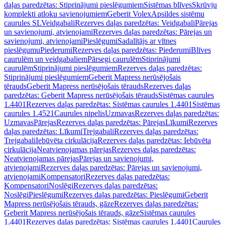
daļas paredzētas: Stiprinājumi pieslēgumiem
Sistēmas blīves
Skrūvju
komplekti atloku savienojumiem
Geberit Volex
Apsildes sistēmu
caurules SL
Veidgabali
Rezerves daļas paredzētas: Veidgabali
Pārejas
un savienojumi, atvienojami
Rezerves daļas paredzētas: Pārejas un
savienojumi, atvienojami
Pieslēgumi
Sadalītājs ar vītnes
pieslēgumu
Piederumi
Rezerves daļas paredzētas: Piederumi
Blīves
caurulēm un veidgabaliem
Pārsegi caurulēm
Stiprinājumi
caurulēm
Stiprinājumi pieslēgumiem
Rezerves daļas paredzētas:
Stiprinājumi pieslēgumiem
Geberit Mapress nerūsējošais
tērauds
Geberit Mapress nerūsējošais tērauds
Rezerves daļas
paredzētas: Geberit Mapress nerūsējošais tērauds
Sistēmas caurules
1.4401
Rezerves daļas paredzētas: Sistēmas caurules 1.4401
Sistēmas
caurules 1.4521
Caurules nipelis
Uzmavas
Rezerves daļas paredzētas:
Uzmavas
Pārejas
Rezerves daļas paredzētas: Pārejas
Līkumi
Rezerves
daļas paredzētas: Līkumi
Trejgabali
Rezerves daļas paredzētas:
Trejgabali
Iebūvēta cirkulācija
Rezerves daļas paredzētas: Iebūvēta
cirkulācija
Neatvienojamas pārejas
Rezerves daļas paredzētas:
Neatvienojamas pārejas
Pārejas un savienojumi,
atvienojami
Rezerves daļas paredzētas: Pārejas un savienojumi,
atvienojami
Kompensatori
Rezerves daļas paredzētas:
Kompensatori
Noslēgi
Rezerves daļas paredzētas:
Noslēgi
Pieslēgumi
Rezerves daļas paredzētas: Pieslēgumi
Geberit
Mapress nerūsējošais tērauds, gāze
Rezerves daļas paredzētas:
Geberit Mapress nerūsējošais tērauds, gāze
Sistēmas caurules
1.4401
Rezerves daļas paredzētas: Sistēmas caurules 1.4401
Caurules