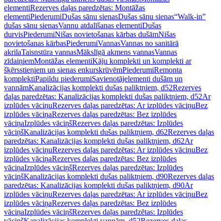
elementi
Rezerves daļas paredzētas: Montāžas
elementi
Piederumi
Dušas sānu sienas
Dušas sānu sienas
“Walk-in”
dušas sānu sienas
Vannu atdalīšanas elementi
Dušas
durvis
Piederumi
Nišas novietošanas kārbas dušām
Nišas
novietošanas kārbas
Piederumi
Vannas
Vannas no sanitārā
akrila
Taisnstūra vannas
Mākslīgā akmens vannas
Vannas
zīdaiņiem
Montāžas elementi
Kāju komplekti un komplekti ar
šķērsstieņiem un sienas enkurskrūvēm
Piederumi
Remonta
komplekti
Papildu piederumi
Savienotājelementi dušām un
vannām
Kanalizācijas komplekti dušas paliktņiem, d52
Rezerves
daļas paredzētas: Kanalizācijas komplekti dušas paliktņiem, d52
Ar
izplūdes vāciņu
Rezerves daļas paredzētas: Ar izplūdes vāciņu
Bez
izplūdes vāciņa
Rezerves daļas paredzētas: Bez izplūdes
vāciņa
Izplūdes vāciņš
Rezerves daļas paredzētas: Izplūdes
vāciņš
Kanalizācijas komplekti dušas paliktņiem, d62
Rezerves daļas
paredzētas: Kanalizācijas komplekti dušas paliktņiem, d62
Ar
izplūdes vāciņu
Rezerves daļas paredzētas: Ar izplūdes vāciņu
Bez
izplūdes vāciņa
Rezerves daļas paredzētas: Bez izplūdes
vāciņa
Izplūdes vāciņš
Rezerves daļas paredzētas: Izplūdes
vāciņš
Kanalizācijas komplekti dušas paliktņiem, d90
Rezerves daļas
paredzētas: Kanalizācijas komplekti dušas paliktņiem, d90
Ar
izplūdes vāciņu
Rezerves daļas paredzētas: Ar izplūdes vāciņu
Bez
izplūdes vāciņa
Rezerves daļas paredzētas: Bez izplūdes
vāciņa
Izplūdes vāciņš
Rezerves daļas paredzētas: Izplūdes
vāciņš
Kanalizācijas komplekti vannām, d52
Rezerves daļas