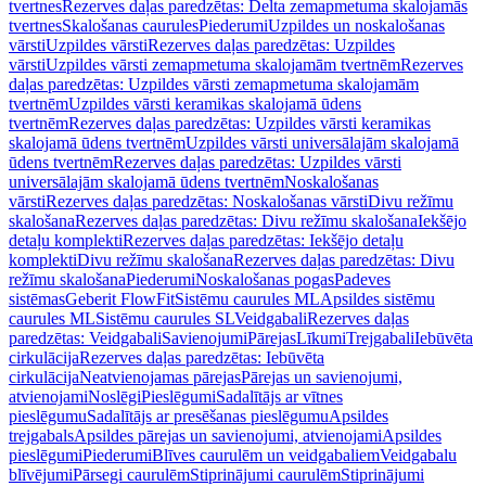
tvertnes
Rezerves daļas paredzētas: Delta zemapmetuma skalojamās
tvertnes
Skalošanas caurules
Piederumi
Uzpildes un noskalošanas
vārsti
Uzpildes vārsti
Rezerves daļas paredzētas: Uzpildes
vārsti
Uzpildes vārsti zemapmetuma skalojamām tvertnēm
Rezerves
daļas paredzētas: Uzpildes vārsti zemapmetuma skalojamām
tvertnēm
Uzpildes vārsti keramikas skalojamā ūdens
tvertnēm
Rezerves daļas paredzētas: Uzpildes vārsti keramikas
skalojamā ūdens tvertnēm
Uzpildes vārsti universālajām skalojamā
ūdens tvertnēm
Rezerves daļas paredzētas: Uzpildes vārsti
universālajām skalojamā ūdens tvertnēm
Noskalošanas
vārsti
Rezerves daļas paredzētas: Noskalošanas vārsti
Divu režīmu
skalošana
Rezerves daļas paredzētas: Divu režīmu skalošana
Iekšējo
detaļu komplekti
Rezerves daļas paredzētas: Iekšējo detaļu
komplekti
Divu režīmu skalošana
Rezerves daļas paredzētas: Divu
režīmu skalošana
Piederumi
Noskalošanas pogas
Padeves
sistēmas
Geberit FlowFit
Sistēmu caurules ML
Apsildes sistēmu
caurules ML
Sistēmu caurules SL
Veidgabali
Rezerves daļas
paredzētas: Veidgabali
Savienojumi
Pārejas
Līkumi
Trejgabali
Iebūvēta
cirkulācija
Rezerves daļas paredzētas: Iebūvēta
cirkulācija
Neatvienojamas pārejas
Pārejas un savienojumi,
atvienojami
Noslēgi
Pieslēgumi
Sadalītājs ar vītnes
pieslēgumu
Sadalītājs ar presēšanas pieslēgumu
Apsildes
trejgabals
Apsildes pārejas un savienojumi, atvienojami
Apsildes
pieslēgumi
Piederumi
Blīves caurulēm un veidgabaliem
Veidgabalu
blīvējumi
Pārsegi caurulēm
Stiprinājumi caurulēm
Stiprinājumi