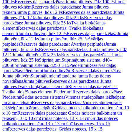
100 l/s
Rezerves daļas paredzētas: Jumta piltuves, līdz 100 l/s
Jumta
piltuves teknēm
Rezerves daļas paredzētas: Jumta piltuves
teknēm
Jumta piltuves, līdz 12 l/s
Rezerves daļas paredzētas: Jumta
piltuves, līdz 12 l/s
Jumta piltuves, līdz 25 l/s
Rezerves daļas
paredzētas: Jumta piltuves, līdz 25 l/s
Tvaika bloķēšanas
elementi
Rezerves daļas paredzētas: Tvaika bloķēšanas
elementi
Jumta piltuvēm, līdz 12 l/s
Rezerves daļas paredzētas: Jumta
piltuvēm, līdz 12 l/s
Jumta piltuvēm, līdz 25 l/s
Avārijas
pārplūdes
Rezerves daļas paredzētas: Avārijas pārplūdes
Jumta
piltuvēm, līdz 12 l/s
Rezerves daļas paredzētas: Jumta piltuvēm, līdz
12 l/s
Jumta piltuvēm, līdz 25 l/s
Rezerves daļas paredzētas: Jumta
piltuvēm, līdz 25 l/s
Stiprinājumi
Stiprinājumu sistēma, d40–
200
Stiprinājumu sistēma, d250–315
Piederumi
Rezerves daļas
paredzētas: Piederumi
Jumta piltuvēm
Rezerves daļas paredzētas:
Jumta piltuvēm
Stiprinājumiem
Standarta jumta lietus ūdens
novadīšana
Jumta piltuves
Rezerves daļas paredzētas: Jumta
piltuves
Tvaika bloķēšanas elementi
Rezerves daļas paredzētas:
Tvaika bloķēšanas elementi
Piederumi
Rezerves daļas paredzētas:
Piederumi
Grīdas noteces sistēmas
Virsmas atūdeņošana iekštelpām
un ārpus telpām
Rezerves daļas paredzētas: Virsmas atūdeņošana
iekštelpām un ārpus telpām
Grīdas noteces balkoniem un terasēm, 10
x 10 cm
Rezerves daļas paredzētas: Grīdas noteces balkoniem un
terasēm, 10 x 10 cm
Grīdas noteces, 13 x 13 cm
Grīdas noteces
balkoniem un terasēm, 13 x 13 cm
Grīdas noteces, 15 x 15
cm
Rezerves daļas paredzētas: Grīdas noteces, 15 x 15