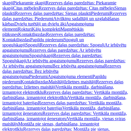
skapji
Piekaramie skapji
Rezerves daļas paredzētas: Piekaramie
skapji
Citas mēbeles
Rezerves daļas paredzētas: Citas mēbeles
Sienas
plaukti
Rezerves daļas paredzētas: Sienas plaukti
Piederumi
Rezerves
daļas paredzētas: Piederumi
Atvilktņu sadalītāji un uzglabāšanas
kārbas
Dvieļu turētāji un dvieļu āķi
Apgaismojuma
elementi
Rokturi
Kāju komplekti
Magnētiskās
plāksnes
Kontaktligzdas
Rezerves daļas paredzētas:
Kontaktligzdas
Papildu piederumi
Spoguļi un
spoguļskapji
Spoguļi
Rezerves daļas paredzētas: Spoguļi
Ar iebūvētu
apgaismojumu
Rezerves daļas paredzētas: Ar iebūvētu
apgaismojumu
Spoguļskapji
Rezerves daļas paredzētas:
Spoguļskapji
Ar iebūvētu apgaismojumu
Rezerves daļas paredzētas:
Ar iebūvētu apgaismojumu
Bez iebūvēta apgaismojuma
Rezerves
daļas paredzētas: Bez iebūvēta
apgaismojuma
Piederumi
Apgaismojuma elementi
Papildu
piederumi
Kontaktligzdas
Maisītāji
Izlietnes maisītāji
Rezerves daļas
paredzētas: Izlietnes maisītāji
Vertikāla montāža, darbināšana,
izmantojot elektrotīklu
Rezerves daļas paredzētas: Vertikāla montāža,
darbināšana, izmantojot elektrotīklu
Vertikāla montāža, darbināšana,
izmantojot baterijas
Rezerves daļas paredzētas: Vertikāla montāža,
darbināšana, izmantojot baterijas
Vertikāla montāža, darbināšana,
izmantojot ģeneratoru
Rezerves daļas paredzētas: Vertikāla montāža,
darbināšana, izmantojot ģeneratoru
Vertikāla montāža, vienas sviras
maisītājs
Montāža pie sienas, darbināšana, izmantojot
elektrotīklu
Rezerves daļas paredzētas: Montāža pie sienas,