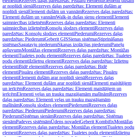
elementi
Rezerves daļas paredzētas: Pisuāru elementi
Elementi dušām
ar noplūdi sienā
Rezerves daļas paredzētas: Elementi dušām ar
noplūdi sienā
Elementi dušām un vannām
Rezerves daļas paredzētas:
Elementi dušām un vannām
Walk-in dušas sienu elementi
Elementi
saimniecības izlietnēm
Rezerves daļas paredzētas: Elementi
saimniecības izlietnēm
Konsoļu slodzes elementi
Rezerves daļas
paredzētas: Konsoļu slodzes elementi
Piederumi
Rezerves daļas
paredzētas: Piederumi
Geberit GIS
Sienas sistēmas
Stiprināšanas
sistēmas
Sagatavju piederumi
Skaņas izolācijas piederumi
Paneļu
apšuvums
Montāžas elementi
Rezerves daļas paredzētas: Montāžas
elementi
Tualetes podu elementi
Rezerves daļas paredzētas: Tualetes
podu elementi
Izlietņu elementi
Rezerves daļas paredzētas: Izlietņu
elementi
Bidē elementi
Rezerves daļas paredzētas: Bidē
elementi
Pisuāru elementi
Rezerves daļas paredzētas: Pisuāru
elementi
Elementi dušām arar noplūdi sienā
Rezerves daļas
paredzētas: Elementi dušām arar noplūdi sienā
Elementi maisītājiem
un ierīcēm
Rezerves daļas paredzētas: Elementi maisītājiem un
ierīcēm
Elementi veļas un trauku mazgājamām mašīnām
Rezerves
daļas paredzētas: Elementi veļas un trauku mazgājamām
mašīnām
Konsoļu slodzes elementi
Piederumi
Rezerves daļas
paredzētas: Piederumi
Piederumi
Rezerves daļas paredzētas:
Piederumi
Sistēmas sienām
Rezerves daļas paredzētas: Sistēmas
sienām
Padeves sistēmām
Ūdens novadei
Geberit Kombifix
Montāžas
elementi
Rezerves daļas paredzētas: Montāžas elementi
Tualetes podu
elementi
Rezerves daļas paredzētas: Tualetes podu elementi
Izlietņu