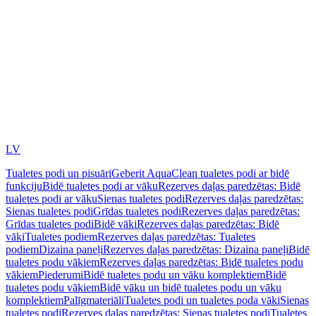
LV
Tualetes podi un pisuāri
Geberit AquaClean tualetes podi ar bidē
funkciju
Bidē tualetes podi ar vāku
Rezerves daļas paredzētas: Bidē
tualetes podi ar vāku
Sienas tualetes podi
Rezerves daļas paredzētas:
Sienas tualetes podi
Grīdas tualetes podi
Rezerves daļas paredzētas:
Grīdas tualetes podi
Bidē vāki
Rezerves daļas paredzētas: Bidē
vāki
Tualetes podiem
Rezerves daļas paredzētas: Tualetes
podiem
Dizaina paneļi
Rezerves daļas paredzētas: Dizaina paneļi
Bidē
tualetes podu vākiem
Rezerves daļas paredzētas: Bidē tualetes podu
vākiem
Piederumi
Bidē tualetes podu un vāku komplektiem
Bidē
tualetes podu vākiem
Bidē vāku un bidē tualetes podu un vāku
komplektiem
Palīgmateriāli
Tualetes podi un tualetes poda vāki
Sienas
tualetes podi
Rezerves daļas paredzētas: Sienas tualetes podi
Tualetes