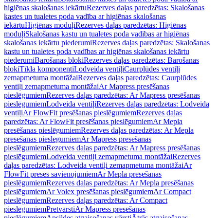
higiēnas skalošanas iekārtu
Rezerves daļas paredzētas: Skalošanas
kastes un tualetes poda vadība ar higiēnas skalošanas
iekārtu
Higiēnas moduļi
Rezerves daļas paredzētas: Higiēnas
moduļi
Skalošanas kastu un tualetes poda vadības ar higiēnas
skalošanas iekārtu piederumi
Rezerves daļas paredzētas: Skalošanas
kastu un tualetes poda vadības ar higiēnas skalošanas iekārtu
piederumi
Barošanas bloki
Rezerves daļas paredzētas: Barošanas
bloki
Tīkla komponenti
Lodveida ventiļi
Caurplūdes ventiļi
zemapmetuma montāžai
Rezerves daļas paredzētas: Caurplūdes
ventiļi zemapmetuma montāžai
Ar Mapress presēšanas
pieslēgumiem
Rezerves daļas paredzētas: Ar Mapress presēšanas
pieslēgumiem
Lodveida ventiļi
Rezerves daļas paredzētas: Lodveida
ventiļi
Ar FlowFit presēšanas pieslēgumiem
Rezerves daļas
paredzētas: Ar FlowFit presēšanas pieslēgumiem
Ar Mepla
presēšanas pieslēgumiem
Rezerves daļas paredzētas: Ar Mepla
presēšanas pieslēgumiem
Ar Mapress presēšanas
pieslēgumiem
Rezerves daļas paredzētas: Ar Mapress presēšanas
pieslēgumiem
Lodveida ventiļi zemapmetuma montāžai
Rezerves
daļas paredzētas: Lodveida ventiļi zemapmetuma montāžai
Ar
FlowFit preses savienojumiem
Ar Mepla presēšanas
pieslēgumiem
Rezerves daļas paredzētas: Ar Mepla presēšanas
pieslēgumiem
Ar Volex presēšanas pieslēgumiem
Ar Compact
pieslēgumiem
Rezerves daļas paredzētas: Ar Compact
pieslēgumiem
Pretvārsti
Ar Mapress presēšanas
pieslēgumiem
Apsildes atgaisošanas vārsti
Ātrās atgaisošanas