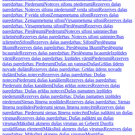
paredzētas: Piederumi
Noteces sifonu piederumi
Rezerves daļas
paredzētas: Noteces sifonu piederumi
P veida sifoni
Rezerves daļas
paredzētas: P veida sifoni
Zemapmetuma sifoni
Rezerves daļas
paredzētas: Zemapmetuma sifoni
Virsapmetuma sifoni
Rezerves daļas
paredzētas: Virsapmetuma sifoni
Pieslēgumi
Rezerves daļas
paredzētas: Pieslēgumi
Piederumi
Noteces sifoni saimniecības
izlietnēm
Rezerves daļas paredzētas: Noteces sifoni saimniecības
izlietnēm
Sifoni
Rezerves daļas paredzētas: Sifoni
Pieslēguma
līkumi
Rezerves daļas paredzētas: Pieslēguma līkumi
Pieslēguma
īscaurule
Rezerves daļas paredzētas: Pieslēguma īscaurule
Izplūdes
vārsti
Rezerves daļas paredzētas: Izplūdes vārsti
Piederumi
Rezerves
daļas paredzētas: Piederumi
Dušas un vannas
Dušas
Grīdas ūdens
novade dušām
Rezerves daļas paredzētas: Grīdas ūdens novade
dušām
Dušas noteces
Rezerves daļas paredzētas: Dušas
noteces
Piederumi dušas kanāliem
Rezerves daļas paredzētas:
Piederumi dušas kanāliem
Dušas grīdas noteces
Rezerves daļas
paredzētas: Dušas grīdas noteces
Dušas pamatnes izplūdes
piederumi
Rezerves daļas paredzētas: Dušas pamatnes izplūdes
piederumi
Sienas līmeņa noplūdes
Rezerves daļas paredzētas: Sienas
līmeņa noplūdes
Piederumi sienas līmeņa notecēm
Rezerves daļas
paredzētas: Piederumi sienas līmeņa notecēm
Dušas paliktņi un dušas
virsmas
Rezerves daļas paredzētas: Dušas paliktņi un dušas
virsmas
Mākslīgā akmens dušas virsmas un Geberit Duofix
uzstādīšanas elementi
Mākslīgā akmens dušas virsmas
Rezerves daļas
paredzētas: Mākslīgā akmens dušas virsmas
Montāžas