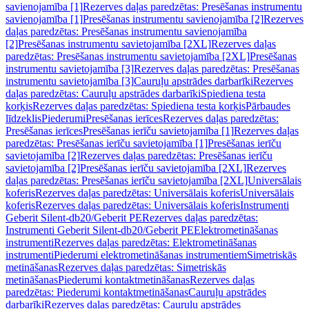
savienojamība [1]
Rezerves daļas paredzētas: Presēšanas instrumentu
savienojamība [1]
Presēšanas instrumentu savienojamība [2]
Rezerves
daļas paredzētas: Presēšanas instrumentu savienojamība
[2]
Presēšanas instrumentu savietojamība [2XL]
Rezerves daļas
paredzētas: Presēšanas instrumentu savietojamība [2XL]
Presēšanas
instrumentu savietojamība [3]
Rezerves daļas paredzētas: Presēšanas
instrumentu savietojamība [3]
Cauruļu apstrādes darbarīki
Rezerves
daļas paredzētas: Cauruļu apstrādes darbarīki
Spiediena testa
korķis
Rezerves daļas paredzētas: Spiediena testa korķis
Pārbaudes
līdzeklis
Piederumi
Presēšanas ierīces
Rezerves daļas paredzētas:
Presēšanas ierīces
Presēšanas ierīču savietojamība [1]
Rezerves daļas
paredzētas: Presēšanas ierīču savietojamība [1]
Presēšanas ierīču
savietojamība [2]
Rezerves daļas paredzētas: Presēšanas ierīču
savietojamība [2]
Presēšanas ierīču savietojamība [2XL]
Rezerves
daļas paredzētas: Presēšanas ierīču savietojamība [2XL]
Universālais
koferis
Rezerves daļas paredzētas: Universālais koferis
Universālais
koferis
Rezerves daļas paredzētas: Universālais koferis
Instrumenti
Geberit Silent-db20/Geberit PE
Rezerves daļas paredzētas:
Instrumenti Geberit Silent-db20/Geberit PE
Elektrometināšanas
instrumenti
Rezerves daļas paredzētas: Elektrometināšanas
instrumenti
Piederumi elektrometināšanas instrumentiem
Simetriskās
metināšanas
Rezerves daļas paredzētas: Simetriskās
metināšanas
Piederumi kontaktmetināšanas
Rezerves daļas
paredzētas: Piederumi kontaktmetināšanas
Cauruļu apstrādes
darbarīki
Rezerves daļas paredzētas: Cauruļu apstrādes