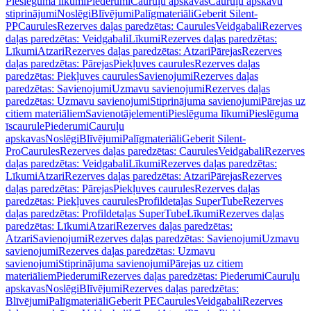
Pieslēguma līkumi
Piederumi
Cauruļu apskavas
Cauruļu apskavu
stiprinājumi
Noslēgi
Blīvējumi
Palīgmateriāli
Geberit Silent-
PP
Caurules
Rezerves daļas paredzētas: Caurules
Veidgabali
Rezerves
daļas paredzētas: Veidgabali
Līkumi
Rezerves daļas paredzētas:
Līkumi
Atzari
Rezerves daļas paredzētas: Atzari
Pārejas
Rezerves
daļas paredzētas: Pārejas
Piekļuves caurules
Rezerves daļas
paredzētas: Piekļuves caurules
Savienojumi
Rezerves daļas
paredzētas: Savienojumi
Uzmavu savienojumi
Rezerves daļas
paredzētas: Uzmavu savienojumi
Stiprinājuma savienojumi
Pārejas uz
citiem materiāliem
Savienotājelementi
Pieslēguma līkumi
Pieslēguma
īscaurule
Piederumi
Cauruļu
apskavas
Noslēgi
Blīvējumi
Palīgmateriāli
Geberit Silent-
Pro
Caurules
Rezerves daļas paredzētas: Caurules
Veidgabali
Rezerves
daļas paredzētas: Veidgabali
Līkumi
Rezerves daļas paredzētas:
Līkumi
Atzari
Rezerves daļas paredzētas: Atzari
Pārejas
Rezerves
daļas paredzētas: Pārejas
Piekļuves caurules
Rezerves daļas
paredzētas: Piekļuves caurules
Profildetaļas SuperTube
Rezerves
daļas paredzētas: Profildetaļas SuperTube
Līkumi
Rezerves daļas
paredzētas: Līkumi
Atzari
Rezerves daļas paredzētas:
Atzari
Savienojumi
Rezerves daļas paredzētas: Savienojumi
Uzmavu
savienojumi
Rezerves daļas paredzētas: Uzmavu
savienojumi
Stiprinājuma savienojumi
Pārejas uz citiem
materiāliem
Piederumi
Rezerves daļas paredzētas: Piederumi
Cauruļu
apskavas
Noslēgi
Blīvējumi
Rezerves daļas paredzētas:
Blīvējumi
Palīgmateriāli
Geberit PE
Caurules
Veidgabali
Rezerves