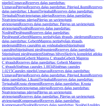
nipelis
Uzmavas
Rezerves daļas paredzētas:
Uzmavas
Pārejas
Rezerves daļas paredzētas: Pārejas
Līkumi
Rezerves
daļas paredzētas: Līkumi
Trejgabali
Rezerves daļas paredzētas:
Trejgabali
Neatvienojamas pārejas
Rezerves daļas paredzētas:
Neatvienojamas pārejas
Pārejas un savienojumi,
atvienojami
Rezerves daļas paredzētas: Pārejas un savienojumi,
atvienojami
Noslēgi
Rezerves daļas paredzētas:
Noslēgi
Pieslēgumi
Rezerves daļas paredzētas:
Pieslēgumi
GeberitMapress nerūsējošais tērauds, piederumi
Rezerves
daļas paredzētas: GeberitMapress nerūsējošais tērauds,
piederumi
Blīves caurulēm un veidgabaliem
Stiprinājumi
caurulēm
Stiprinājumi pieslēgumiem
Rezerves daļas paredzētas:
Stiprinājumi pieslēgumiem
Sistēmas blīves
Skrūvju komplekti atloku
savienojumiem
Geberit Mapress C tērauds
Geberit Mapress
C tērauds
Rezerves daļas paredzētas: Geberit Mapress
C tērauds
Sistēmas caurules 1.0034
Sistēmas caurules
1.0215
Caurules nipelis
Uzmavas
Rezerves daļas paredzētas:
Uzmavas
Pārejas
Rezerves daļas paredzētas: Pārejas
Līkumi
Rezerves
daļas paredzētas: Līkumi
Trejgabali
Rezerves daļas paredzētas:
Trejgabali
Krusta elementi
Rezerves daļas paredzētas: Krusta
elementi
Neatvienojamas pārejas
Rezerves daļas paredzētas:
Neatvienojamas pārejas
Pārejas un savienojumi,
atvienojami
Rezerves daļas paredzētas: Pārejas un savienojumi,
atvienojami
Kompensatori
Rezerves daļas paredzētas:
Kompensatori
Noslēgi
Rezerves daļas paredzētas: Noslēgi
Apsildes