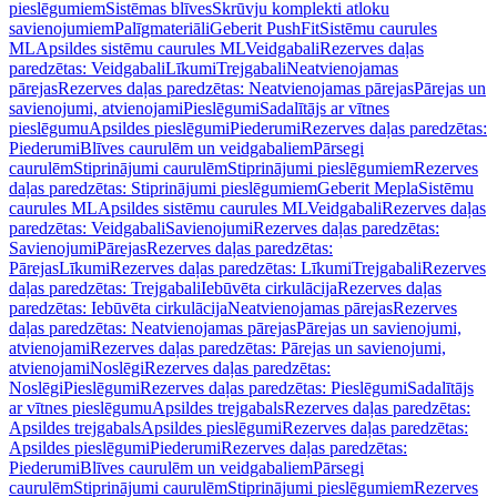
pieslēgumiem
Sistēmas blīves
Skrūvju komplekti atloku
savienojumiem
Palīgmateriāli
Geberit PushFit
Sistēmu caurules
ML
Apsildes sistēmu caurules ML
Veidgabali
Rezerves daļas
paredzētas: Veidgabali
Līkumi
Trejgabali
Neatvienojamas
pārejas
Rezerves daļas paredzētas: Neatvienojamas pārejas
Pārejas un
savienojumi, atvienojami
Pieslēgumi
Sadalītājs ar vītnes
pieslēgumu
Apsildes pieslēgumi
Piederumi
Rezerves daļas paredzētas:
Piederumi
Blīves caurulēm un veidgabaliem
Pārsegi
caurulēm
Stiprinājumi caurulēm
Stiprinājumi pieslēgumiem
Rezerves
daļas paredzētas: Stiprinājumi pieslēgumiem
Geberit Mepla
Sistēmu
caurules ML
Apsildes sistēmu caurules ML
Veidgabali
Rezerves daļas
paredzētas: Veidgabali
Savienojumi
Rezerves daļas paredzētas:
Savienojumi
Pārejas
Rezerves daļas paredzētas:
Pārejas
Līkumi
Rezerves daļas paredzētas: Līkumi
Trejgabali
Rezerves
daļas paredzētas: Trejgabali
Iebūvēta cirkulācija
Rezerves daļas
paredzētas: Iebūvēta cirkulācija
Neatvienojamas pārejas
Rezerves
daļas paredzētas: Neatvienojamas pārejas
Pārejas un savienojumi,
atvienojami
Rezerves daļas paredzētas: Pārejas un savienojumi,
atvienojami
Noslēgi
Rezerves daļas paredzētas:
Noslēgi
Pieslēgumi
Rezerves daļas paredzētas: Pieslēgumi
Sadalītājs
ar vītnes pieslēgumu
Apsildes trejgabals
Rezerves daļas paredzētas:
Apsildes trejgabals
Apsildes pieslēgumi
Rezerves daļas paredzētas:
Apsildes pieslēgumi
Piederumi
Rezerves daļas paredzētas:
Piederumi
Blīves caurulēm un veidgabaliem
Pārsegi
caurulēm
Stiprinājumi caurulēm
Stiprinājumi pieslēgumiem
Rezerves