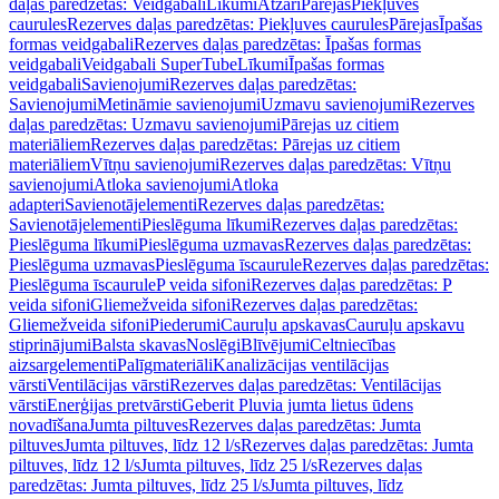
daļas paredzētas: Veidgabali
Līkumi
Atzari
Pārejas
Piekļuves
caurules
Rezerves daļas paredzētas: Piekļuves caurules
Pārejas
Īpašas
formas veidgabali
Rezerves daļas paredzētas: Īpašas formas
veidgabali
Veidgabali SuperTube
Līkumi
Īpašas formas
veidgabali
Savienojumi
Rezerves daļas paredzētas:
Savienojumi
Metināmie savienojumi
Uzmavu savienojumi
Rezerves
daļas paredzētas: Uzmavu savienojumi
Pārejas uz citiem
materiāliem
Rezerves daļas paredzētas: Pārejas uz citiem
materiāliem
Vītņu savienojumi
Rezerves daļas paredzētas: Vītņu
savienojumi
Atloka savienojumi
Atloka
adapteri
Savienotājelementi
Rezerves daļas paredzētas:
Savienotājelementi
Pieslēguma līkumi
Rezerves daļas paredzētas:
Pieslēguma līkumi
Pieslēguma uzmavas
Rezerves daļas paredzētas:
Pieslēguma uzmavas
Pieslēguma īscaurule
Rezerves daļas paredzētas:
Pieslēguma īscaurule
P veida sifoni
Rezerves daļas paredzētas: P
veida sifoni
Gliemežveida sifoni
Rezerves daļas paredzētas:
Gliemežveida sifoni
Piederumi
Cauruļu apskavas
Cauruļu apskavu
stiprinājumi
Balsta skavas
Noslēgi
Blīvējumi
Celtniecības
aizsargelementi
Palīgmateriāli
Kanalizācijas ventilācijas
vārsti
Ventilācijas vārsti
Rezerves daļas paredzētas: Ventilācijas
vārsti
Enerģijas pretvārsti
Geberit Pluvia jumta lietus ūdens
novadīšana
Jumta piltuves
Rezerves daļas paredzētas: Jumta
piltuves
Jumta piltuves, līdz 12 l/s
Rezerves daļas paredzētas: Jumta
piltuves, līdz 12 l/s
Jumta piltuves, līdz 25 l/s
Rezerves daļas
paredzētas: Jumta piltuves, līdz 25 l/s
Jumta piltuves, līdz