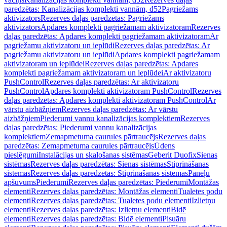
paredzētas: Kanalizācijas komplekti vannām, d52
Pagriežams
aktivizators
Rezerves daļas paredzētas: Pagriežams
aktivizators
Apdares komplekti pagriežamam aktivizatoram
Rezerves
daļas paredzētas: Apdares komplekti pagriežamam aktivizatoram
Ar
pagriežamu aktivizatoru un ieplūdi
Rezerves daļas paredzētas: Ar
pagriežamu aktivizatoru un ieplūdi
Apdares komplekti pagriežamam
aktivizatoram un ieplūdei
Rezerves daļas paredzētas: Apdares
komplekti pagriežamam aktivizatoram un ieplūdei
Ar aktivizatoru
PushControl
Rezerves daļas paredzētas: Ar aktivizatoru
PushControl
Apdares komplekti aktivizatoram PushControl
Rezerves
daļas paredzētas: Apdares komplekti aktivizatoram PushControl
Ar
vārstu aizbāžņiem
Rezerves daļas paredzētas: Ar vārstu
aizbāžņiem
Piederumi vannu kanalizācijas komplektiem
Rezerves
daļas paredzētas: Piederumi vannu kanalizācijas
komplektiem
Zemapmetuma caurules pārtraucējs
Rezerves daļas
paredzētas: Zemapmetuma caurules pārtraucējs
Ūdens
pieslēgumi
Instalācijas un skalošanas sistēmas
Geberit Duofix
Sienas
sistēmas
Rezerves daļas paredzētas: Sienas sistēmas
Stiprināšanas
sistēmas
Rezerves daļas paredzētas: Stiprināšanas sistēmas
Paneļu
apšuvums
Piederumi
Rezerves daļas paredzētas: Piederumi
Montāžas
elementi
Rezerves daļas paredzētas: Montāžas elementi
Tualetes podu
elementi
Rezerves daļas paredzētas: Tualetes podu elementi
Izlietņu
elementi
Rezerves daļas paredzētas: Izlietņu elementi
Bidē
elementi
Rezerves daļas paredzētas: Bidē elementi
Pisuāru