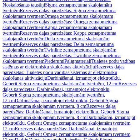
Noskalošanas taustiņi
Sigma zemapmetuma skalojamām
tvertnēm
Rezerves daļas paredzētas: Sigma zemapmetuma
skalojamām tvertnēm
Omega zemapmetuma skalojamām
tvertnēm
Rezerves daļas paredzētas: Omega zemapmetuma
skalojamām tvertnēm
Kappa zemapmetuma skalojamām
tvertnēm
Rezerves daļas paredzētas: Kappa zemapmetuma
skalojamām tvertnēm
Delta zemapmetuma skalojamām
tvertnēm
Rezerves daļas paredzētas: Delta zemapmetuma
skalojamām tvertnēm
Twinline zemapmetuma skalojamām
tvertnēm
Rezerves daļas paredzētas: Twinline zemapmetuma
skalojamām tvertnēm
Piederumi
Palīgmateriāli
Tualetes podu vadības
sistēmas ar elektronisku skalošanas aktivizāciju
Rezerves daļas
paredzētas: Tualetes podu vadības sistēmas ar elektronisku
skalošanas aktivizāciju
Darbināšanai, izmantojot elektrotīklu,
Geberit Sigma zemapmetuma skalojamām tvertnēm, 12 cm
Rezerves
daļas paredzētas: Darbināšanai, izmantojot elektrotīklu,
Geberit Sigma zemapmetuma skalojamām tvertnēm,
12 cm
Darbināšanai, izmantojot elektrotīklu, Geberit Sigma
zemapmetuma skalojamām tvertnēm, 8 cm
Rezerves daļas
paredzētas: Darbināšanai, izmantojot elektrotīklu, Geberit Sigma
zemapmetuma skalojamām tvertnēm, 8 cm
Darbināšanai, izmantojot
elektrotīklu, Geberit Omega zemapmetuma skalojamām tvertnēm,
12 cm
Rezerves daļas paredzētas: Darbināšanai, izmantojot
elektrotīklu, Geberit Omega zemapmetuma skalojamām tvertnēm,
12 cm
Darbināšanai, izmantojot baterijas, Geberit Sigma