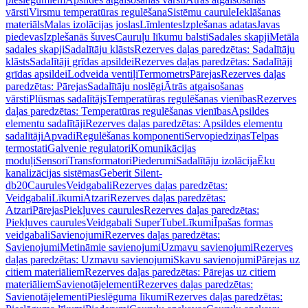
vārsti
Virsmu temperatūras regulēšana
Sistēmu caurule
Ieklāšanas
materiāls
Malas izolācijas joslas
Līmlentes
Izplešanas adatas
Javas
piedevas
Izplešanās šuves
Cauruļu līkumu balsti
Sadales skapji
Metāla
sadales skapji
Sadalītāju klāsts
Rezerves daļas paredzētas: Sadalītāju
klāsts
Sadalītāji grīdas apsildei
Rezerves daļas paredzētas: Sadalītāji
grīdas apsildei
Lodveida ventiļi
Termometrs
Pārejas
Rezerves daļas
paredzētas: Pārejas
Sadalītāju noslēgi
Ātrās atgaisošanas
vārsti
Plūsmas sadalītājs
Temperatūras regulēšanas vienības
Rezerves
daļas paredzētas: Temperatūras regulēšanas vienības
Apsildes
elementu sadalītāji
Rezerves daļas paredzētas: Apsildes elementu
sadalītāji
Apvadi
Regulēšanas komponenti
Servopiedziņas
Telpas
termostati
Galvenie regulatori
Komunikācijas
moduļi
Sensori
Transformatori
Piederumi
Sadalītāju izolācija
Ēku
kanalizācijas sistēmas
Geberit Silent-
db20
Caurules
Veidgabali
Rezerves daļas paredzētas:
Veidgabali
Līkumi
Atzari
Rezerves daļas paredzētas:
Atzari
Pārejas
Piekļuves caurules
Rezerves daļas paredzētas:
Piekļuves caurules
Veidgabali SuperTube
Līkumi
Īpašas formas
veidgabali
Savienojumi
Rezerves daļas paredzētas:
Savienojumi
Metināmie savienojumi
Uzmavu savienojumi
Rezerves
daļas paredzētas: Uzmavu savienojumi
Skavu savienojumi
Pārejas uz
citiem materiāliem
Rezerves daļas paredzētas: Pārejas uz citiem
materiāliem
Savienotājelementi
Rezerves daļas paredzētas:
Savienotājelementi
Pieslēguma līkumi
Rezerves daļas paredzētas: