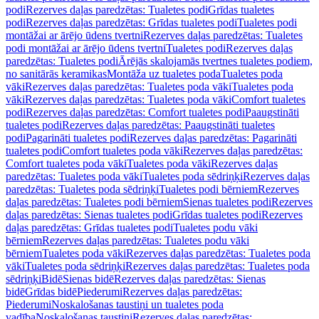
podi
Rezerves daļas paredzētas: Tualetes podi
Grīdas tualetes
podi
Rezerves daļas paredzētas: Grīdas tualetes podi
Tualetes podi
montāžai ar ārējo ūdens tvertni
Rezerves daļas paredzētas: Tualetes
podi montāžai ar ārējo ūdens tvertni
Tualetes podi
Rezerves daļas
paredzētas: Tualetes podi
Ārējās skalojamās tvertnes tualetes podiem,
no sanitārās keramikas
Montāža uz tualetes poda
Tualetes poda
vāki
Rezerves daļas paredzētas: Tualetes poda vāki
Tualetes poda
vāki
Rezerves daļas paredzētas: Tualetes poda vāki
Comfort tualetes
podi
Rezerves daļas paredzētas: Comfort tualetes podi
Paaugstināti
tualetes podi
Rezerves daļas paredzētas: Paaugstināti tualetes
podi
Pagarināti tualetes podi
Rezerves daļas paredzētas: Pagarināti
tualetes podi
Comfort tualetes poda vāki
Rezerves daļas paredzētas:
Comfort tualetes poda vāki
Tualetes poda vāki
Rezerves daļas
paredzētas: Tualetes poda vāki
Tualetes poda sēdriņķi
Rezerves daļas
paredzētas: Tualetes poda sēdriņķi
Tualetes podi bērniem
Rezerves
daļas paredzētas: Tualetes podi bērniem
Sienas tualetes podi
Rezerves
daļas paredzētas: Sienas tualetes podi
Grīdas tualetes podi
Rezerves
daļas paredzētas: Grīdas tualetes podi
Tualetes podu vāki
bērniem
Rezerves daļas paredzētas: Tualetes podu vāki
bērniem
Tualetes poda vāki
Rezerves daļas paredzētas: Tualetes poda
vāki
Tualetes poda sēdriņķi
Rezerves daļas paredzētas: Tualetes poda
sēdriņķi
Bidē
Sienas bidē
Rezerves daļas paredzētas: Sienas
bidē
Grīdas bidē
Piederumi
Rezerves daļas paredzētas:
Piederumi
Noskalošanas taustiņi un tualetes poda
vadība
Noskalošanas taustiņi
Rezerves daļas paredzētas: