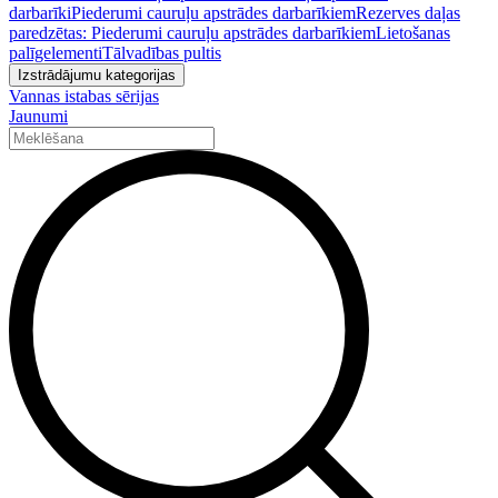
darbarīki
Piederumi cauruļu apstrādes darbarīkiem
Rezerves daļas
paredzētas: Piederumi cauruļu apstrādes darbarīkiem
Lietošanas
palīgelementi
Tālvadības pultis
Izstrādājumu kategorijas
Vannas istabas sērijas
Jaunumi