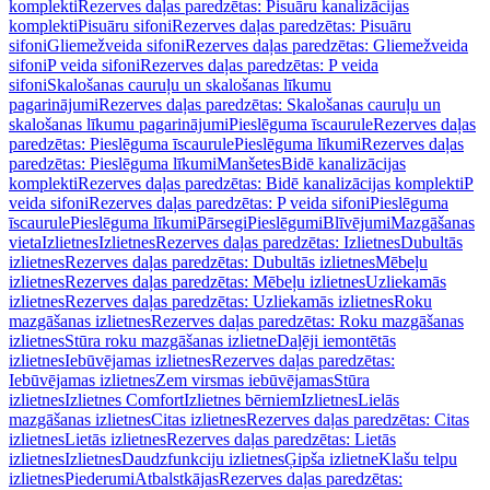
komplekti
Rezerves daļas paredzētas: Pisuāru kanalizācijas
komplekti
Pisuāru sifoni
Rezerves daļas paredzētas: Pisuāru
sifoni
Gliemežveida sifoni
Rezerves daļas paredzētas: Gliemežveida
sifoni
P veida sifoni
Rezerves daļas paredzētas: P veida
sifoni
Skalošanas cauruļu un skalošanas līkumu
pagarinājumi
Rezerves daļas paredzētas: Skalošanas cauruļu un
skalošanas līkumu pagarinājumi
Pieslēguma īscaurule
Rezerves daļas
paredzētas: Pieslēguma īscaurule
Pieslēguma līkumi
Rezerves daļas
paredzētas: Pieslēguma līkumi
Manšetes
Bidē kanalizācijas
komplekti
Rezerves daļas paredzētas: Bidē kanalizācijas komplekti
P
veida sifoni
Rezerves daļas paredzētas: P veida sifoni
Pieslēguma
īscaurule
Pieslēguma līkumi
Pārsegi
Pieslēgumi
Blīvējumi
Mazgāšanas
vieta
Izlietnes
Izlietnes
Rezerves daļas paredzētas: Izlietnes
Dubultās
izlietnes
Rezerves daļas paredzētas: Dubultās izlietnes
Mēbeļu
izlietnes
Rezerves daļas paredzētas: Mēbeļu izlietnes
Uzliekamās
izlietnes
Rezerves daļas paredzētas: Uzliekamās izlietnes
Roku
mazgāšanas izlietnes
Rezerves daļas paredzētas: Roku mazgāšanas
izlietnes
Stūra roku mazgāšanas izlietne
Daļēji iemontētās
izlietnes
Iebūvējamas izlietnes
Rezerves daļas paredzētas:
Iebūvējamas izlietnes
Zem virsmas iebūvējamas
Stūra
izlietnes
Izlietnes Comfort
Izlietnes bērniem
Izlietnes
Lielās
mazgāšanas izlietnes
Citas izlietnes
Rezerves daļas paredzētas: Citas
izlietnes
Lietās izlietnes
Rezerves daļas paredzētas: Lietās
izlietnes
Izlietnes
Daudzfunkciju izlietnes
Ģipša izlietne
Klašu telpu
izlietnes
Piederumi
Atbalstkājas
Rezerves daļas paredzētas: