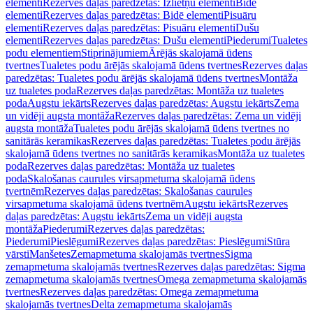
elementi
Rezerves daļas paredzētas: Izlietņu elementi
Bidē
elementi
Rezerves daļas paredzētas: Bidē elementi
Pisuāru
elementi
Rezerves daļas paredzētas: Pisuāru elementi
Dušu
elementi
Rezerves daļas paredzētas: Dušu elementi
Piederumi
Tualetes
podu elementiem
Stiprinājumiem
Ārējās skalojamā ūdens
tvertnes
Tualetes podu ārējās skalojamā ūdens tvertnes
Rezerves daļas
paredzētas: Tualetes podu ārējās skalojamā ūdens tvertnes
Montāža
uz tualetes poda
Rezerves daļas paredzētas: Montāža uz tualetes
poda
Augstu iekārts
Rezerves daļas paredzētas: Augstu iekārts
Zema
un vidēji augsta montāža
Rezerves daļas paredzētas: Zema un vidēji
augsta montāža
Tualetes podu ārējās skalojamā ūdens tvertnes no
sanitārās keramikas
Rezerves daļas paredzētas: Tualetes podu ārējās
skalojamā ūdens tvertnes no sanitārās keramikas
Montāža uz tualetes
poda
Rezerves daļas paredzētas: Montāža uz tualetes
poda
Skalošanas caurules virsapmetuma skalojamā ūdens
tvertnēm
Rezerves daļas paredzētas: Skalošanas caurules
virsapmetuma skalojamā ūdens tvertnēm
Augstu iekārts
Rezerves
daļas paredzētas: Augstu iekārts
Zema un vidēji augsta
montāža
Piederumi
Rezerves daļas paredzētas:
Piederumi
Pieslēgumi
Rezerves daļas paredzētas: Pieslēgumi
Stūra
vārsti
Manšetes
Zemapmetuma skalojamās tvertnes
Sigma
zemapmetuma skalojamās tvertnes
Rezerves daļas paredzētas: Sigma
zemapmetuma skalojamās tvertnes
Omega zemapmetuma skalojamās
tvertnes
Rezerves daļas paredzētas: Omega zemapmetuma
skalojamās tvertnes
Delta zemapmetuma skalojamās