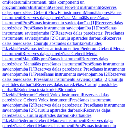
cm
Piederumi
Instrumenti, tīkla komponenti un
programmatūra
Instrumenti
Geberit FlowFit instrumenti
Rezerves
daļas paredzētas: Geberit FlowFit instrumenti
Manuālās presēšanas
instrumenti
Rezerves daļas paredzētas: Manuālās presēšanas
instrumenti
Presēšanas instrumentu savietojamība [1]
Rezerves daļas
paredzētas: Presēšanas instrumentu savietojamība [1]
Presēšanas
instrumentu savietojamība [2]
Rezerves daļas paredzētas: Presēšanas
instrumentu savietojamība [2]
Cauruļu apstrādes darbarīki
Rezerves
daļas paredzētas: Cauruļu apstrādes darbarīki
Pārbaudes
līdzeklis
Presēšanas ierīces ar instrumentiem
Piederumi
Geberit Mepla
instrumenti
Rezerves daļas paredzētas: Geberit Mepla
instrumenti
Manuālās presēšanas instrumenti
Rezerves daļas
paredzētas: Manuālās presēšanas instrumenti
Presēšanas instrumentu
savienojamība [1]
Rezerves daļas paredzētas: Presēšanas instrumentu
savienojamība [1]
Presēšanas instrumentu savienojamība [2]
Rezerves
daļas paredzētas: Presēšanas instrumentu savienojamība [2]
Cauruļu
apstrādes darbarīki
Rezerves daļas paredzētas: Cauruļu apstrādes
darbarīki
Spiediena testa korķis
Pārbaudes
līdzeklis
Piederumi
Geberit Volex instrumenti
Rezerves daļas
paredzētas: Geberit Volex instrumenti
Presēšanas instrumentu
savienojamība [2]
Rezerves daļas paredzētas: Presēšanas instrumentu
savienojamība [2]
Cauruļu apstrādes darbarīki
Rezerves daļas
paredzētas: Cauruļu apstrādes darbarīki
Pārbaudes
līdzeklis
Piederumi
Geberit Mapress instrumenti
Rezerves daļas
paredzētas: Geberit Mapress instrumenti
Presēšanas instrumentu