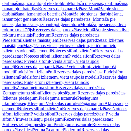
darbināšana, izmantojot elektrotīklu
Montāža pie sienas, darbināšana,
izmantojot baterijas
Rezerves daļas paredzētas: Montāža pie sienas,
darbināšana, izmantojot baterijas
Montāža pie sienas, darbināšana,
izmantojot ģeneratoru
Rezerves daļas paredzētas: Montāža pie
sienas, darbināšana, izmantojot ģeneratoru
Montāža pie sienas, divu
rokturu maisītājs
Rezerves daļas paredzētas: Montāža pie sienas, divu
rokturu maisītājs
Piederumi
Rezerves daļas paredzētas:
Piederumi
Izlietnes maisītājiem
Rezerves daļas paredzētas: Izlietnes
maisītājiem
Mazgāšanas vietas, virtuves izlietņu, ierīču un lieto
izlietņu savienotājelementi
Noteces sifoni izlietnēm
Rezerves daļas
paredzētas: Noteces sifoni izlietnēm
P veida sifoni
Rezerves daļas
paredzētas: P veida sifoni
P veida sifoni, vietu taupoši
modeļi
Rezerves daļas paredzētas: P veida sifoni, vietu taupoši
modeļi
Pudeļsifoni izlietnēm
Rezerves daļas paredzētas: Pudeļsifoni
izlietnēm
Pudeļsifoni izlietnēm, vietu taupošs modelis
Rezerves daļas
paredzētas: Pudeļsifoni izlietnēm, vietu taupošs
modelis
Zemapmetuma sifoni
Rezerves daļas paredzētas:
Zemapmetuma sifoni
Izlietnes pieslēgumi
Rezerves daļas paredzētas:
Izlietnes pieslēgumi
Pieslēguma īscaurule
Pieslēguma
līkumi
Pārsegi
Blīvējumi
Vertikālās caurules
Pagarinājumi
Aktivizācijas
elementi
Noteces sifoni izlietnēm
Rezerves daļas paredzētas: Noteces
sifoni izlietnēm
P veida sifoni
Rezerves daļas paredzētas: P veida
sifoni
Virtuves izlietņu pieslēgumi
Rezerves daļas paredzētas:
Virtuves izlietņu pieslēgumi
Pieslēguma īscaurule
Rezerves daļas
paredzētas: Pieslēguma īscaurule
Piederumi
Rezerves daļas