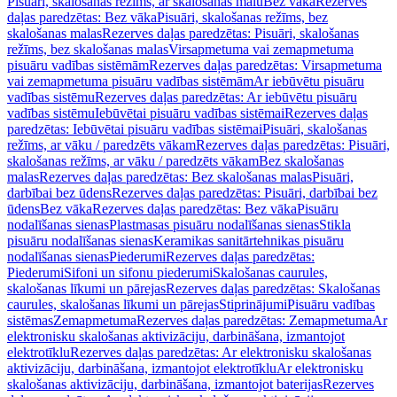
Pisuāri, skalošanas režīms, ar skalošanas malu
Bez vāka
Rezerves
daļas paredzētas: Bez vāka
Pisuāri, skalošanas režīms, bez
skalošanas malas
Rezerves daļas paredzētas: Pisuāri, skalošanas
režīms, bez skalošanas malas
Virsapmetuma vai zemapmetuma
pisuāru vadības sistēmām
Rezerves daļas paredzētas: Virsapmetuma
vai zemapmetuma pisuāru vadības sistēmām
Ar iebūvētu pisuāru
vadības sistēmu
Rezerves daļas paredzētas: Ar iebūvētu pisuāru
vadības sistēmu
Iebūvētai pisuāru vadības sistēmai
Rezerves daļas
paredzētas: Iebūvētai pisuāru vadības sistēmai
Pisuāri, skalošanas
režīms, ar vāku / paredzēts vākam
Rezerves daļas paredzētas: Pisuāri,
skalošanas režīms, ar vāku / paredzēts vākam
Bez skalošanas
malas
Rezerves daļas paredzētas: Bez skalošanas malas
Pisuāri,
darbībai bez ūdens
Rezerves daļas paredzētas: Pisuāri, darbībai bez
ūdens
Bez vāka
Rezerves daļas paredzētas: Bez vāka
Pisuāru
nodalīšanas sienas
Plastmasas pisuāru nodalīšanas sienas
Stikla
pisuāru nodalīšanas sienas
Keramikas sanitārtehnikas pisuāru
nodalīšanas sienas
Piederumi
Rezerves daļas paredzētas:
Piederumi
Sifoni un sifonu piederumi
Skalošanas caurules,
skalošanas līkumi un pārejas
Rezerves daļas paredzētas: Skalošanas
caurules, skalošanas līkumi un pārejas
Stiprinājumi
Pisuāru vadības
sistēmas
Zemapmetuma
Rezerves daļas paredzētas: Zemapmetuma
Ar
elektronisku skalošanas aktivizāciju, darbināšana, izmantojot
elektrotīklu
Rezerves daļas paredzētas: Ar elektronisku skalošanas
aktivizāciju, darbināšana, izmantojot elektrotīklu
Ar elektronisku
skalošanas aktivizāciju, darbināšana, izmantojot baterijas
Rezerves