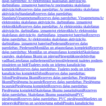
daļas paredzētas: Ar elektronisku skalošanas aktivizāciju,
darbināšana, izmantojot baterijas
Ar pneimatisku skalošanas
aktivizāciju
Rezerves daļas paredzētas: Ar pneimatisku skalošanas
aktivizāciju
Standarta
Rezerves daļas paredzētas:
Standarta
Virsapmetuma
Rezerves daļas paredzētas: Virsapmetuma
Ar
elektronisku skalošanas aktivizāciju, darbināšana, izmantojot
elektrotīklu
Rezerves daļas paredzētas: Ar elektronisku skalošanas
aktivizāciju, darbināšana, izmantojot elektrotīklu
Ar elektronisku
skalošanas aktivizāciju, darbināšana, izmantojot baterijas
Rezerves
daļas paredzētas: Ar elektronisku skalošanas aktivizāciju,
darbināšana, izmantojot baterijas
Piederumi
Rezerves daļas
paredzētas: Piederumi
Montāžas un atjaunošanas komplekti
Rezerves
daļas paredzētas: Montāžas un atjaunošanas komplekti
Skalošanas
caurules, skalošanas līkumi un pārejas
Pārsegplāksnes
Iebūvētas
vadības
Lietošanas palīgelementi
Savienotājelementi tualetes podiem,
pisuāriem un bidē
Tualetes podu un izlietņu kanalizācijas
komplekti
Rezerves daļas paredzētas: Tualetes podu un izlietņu
kanalizācijas komplekti
Sifoni
Rezerves daļas paredzētas:
Sifoni
Pieslēguma līkumi
Rezerves daļas paredzētas: Pieslēguma
līkumi
Pieslēguma īscaurule
Rezerves daļas paredzētas: Pieslēguma
īscaurule
Pieslēguma komplekti
Rezerves daļas paredzētas:
Pieslēguma komplekti
Skalošanas līkumu pagarinājumi
Rezerves
daļas paredzētas: Skalošanas līkumu pagarinājumi
PVC
pieslēgumi
Rezerves daļas paredzētas: PVC pieslēgumi
Manšetes un
pārsegvāki
Pārejas un savienojuma gabali
Pisuāru kanalizācijas