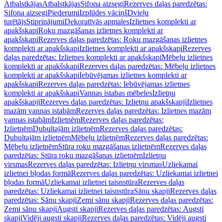
Atbalstkājas
Atbalstkājas
Sifona aizsegi
Rezerves daļas paredzētas:
Sifona aizsegi
Piederumi
Izplūdes vāciņš
Dvieļu
turētājs
Stiprinājumi
Dekoratīvās apmales
Izlietnes komplekti ar
apakšskapi
Roku mazgāšanas izlietnes komplekti ar
apakšskapi
Rezerves daļas paredzētas: Roku mazgāšanas izlietnes
komplekti ar apakšskapi
Izlietnes komplekti ar apakšskapi
Rezerves
daļas paredzētas: Izlietnes komplekti ar apakšskapi
Mēbeļu izlietnes
komplekti ar apakšskapi
Rezerves daļas paredzētas: Mēbeļu izlietnes
komplekti ar apakšskapi
Iebūvējamas izlietnes komplekti ar
apakšskapi
Rezerves daļas paredzētas: Iebūvējamas izlietnes
komplekti ar apakšskapi
Vannas istabas mēbeles
Izlietņu
apakšskapji
Rezerves daļas paredzētas: Izlietņu apakšskapji
Izlietnes
mazām vannas istabām
Rezerves daļas paredzētas: Izlietnes mazām
vannas istabām
Izlietnēm
Rezerves daļas paredzētas:
Izlietnēm
Dubultajām izlietnēm
Rezerves daļas paredzētas:
Dubultajām izlietnēm
Mēbeļu izlietnēm
Rezerves daļas paredzētas:
Mēbeļu izlietnēm
Stūra roku mazgāšanas izlietnēm
Rezerves daļas
paredzētas: Stūra roku mazgāšanas izlietnēm
Izlietņu
virsmas
Rezerves daļas paredzētas: Izlietņu virsmas
Uzliekamai
izlietnei bļodas formā
Rezerves daļas paredzētas: Uzliekamai izlietnei
bļodas formā
Uzliekamai izlietnei taisnstūra
Rezerves daļas
paredzētas: Uzliekamai izlietnei taisnstūra
Sānu skapji
Rezerves daļas
paredzētas: Sānu skapji
Zemi sānu skapji
Rezerves daļas paredzētas:
Zemi sānu skapji
Augsti skapji
Rezerves daļas paredzētas: Augsti
skapji
Vidēji augsti skapji
Rezerves daļas paredzētas: Vidēji augsti