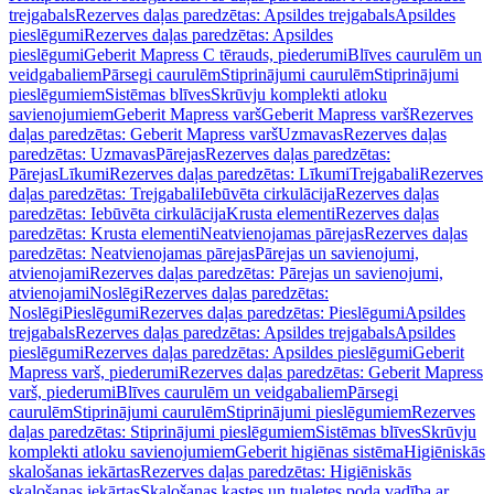
trejgabals
Rezerves daļas paredzētas: Apsildes trejgabals
Apsildes
pieslēgumi
Rezerves daļas paredzētas: Apsildes
pieslēgumi
Geberit Mapress C tērauds, piederumi
Blīves caurulēm un
veidgabaliem
Pārsegi caurulēm
Stiprinājumi caurulēm
Stiprinājumi
pieslēgumiem
Sistēmas blīves
Skrūvju komplekti atloku
savienojumiem
Geberit Mapress varš
Geberit Mapress varš
Rezerves
daļas paredzētas: Geberit Mapress varš
Uzmavas
Rezerves daļas
paredzētas: Uzmavas
Pārejas
Rezerves daļas paredzētas:
Pārejas
Līkumi
Rezerves daļas paredzētas: Līkumi
Trejgabali
Rezerves
daļas paredzētas: Trejgabali
Iebūvēta cirkulācija
Rezerves daļas
paredzētas: Iebūvēta cirkulācija
Krusta elementi
Rezerves daļas
paredzētas: Krusta elementi
Neatvienojamas pārejas
Rezerves daļas
paredzētas: Neatvienojamas pārejas
Pārejas un savienojumi,
atvienojami
Rezerves daļas paredzētas: Pārejas un savienojumi,
atvienojami
Noslēgi
Rezerves daļas paredzētas:
Noslēgi
Pieslēgumi
Rezerves daļas paredzētas: Pieslēgumi
Apsildes
trejgabals
Rezerves daļas paredzētas: Apsildes trejgabals
Apsildes
pieslēgumi
Rezerves daļas paredzētas: Apsildes pieslēgumi
Geberit
Mapress varš, piederumi
Rezerves daļas paredzētas: Geberit Mapress
varš, piederumi
Blīves caurulēm un veidgabaliem
Pārsegi
caurulēm
Stiprinājumi caurulēm
Stiprinājumi pieslēgumiem
Rezerves
daļas paredzētas: Stiprinājumi pieslēgumiem
Sistēmas blīves
Skrūvju
komplekti atloku savienojumiem
Geberit higiēnas sistēma
Higiēniskās
skalošanas iekārtas
Rezerves daļas paredzētas: Higiēniskās
skalošanas iekārtas
Skalošanas kastes un tualetes poda vadība ar