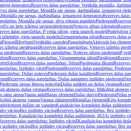
ntojot ģeneratoru
Rezerves daļas paredzētas: Vertikāla montāža, darbinā
ves daļas paredzētas: Montāža pie sienas, darbināšana, izmantojot elekt
s
Montāža pie sienas, darbināšana, izmantojot ģeneratoru
Rezerves daļas 
redzētas: Montāža pie sienas, divu rokturu maisītājs
Piederumi
Rezerves
erīču un lieto izlietņu savienotājelementi
Noteces sifoni izlietnēm
Rezerve
rves daļas paredzētas: P veida sifoni, vietu taupoši modeļi
Pudeļsifoni 
 izlietnēm, vietu taupošs modelis
Zemapmetuma sifoni
Rezerves daļas 
i
Pārsegi
Blīvējumi
Vertikālās caurules
Pagarinājumi
Aktivizācijas element
es izlietņu pieslēgumi
Rezerves daļas paredzētas: Virtuves izlietņu pies
nu piederumi
Rezerves daļas paredzētas: Noteces sifonu piederumi
P veid
ifoni
Rezerves daļas paredzētas: Virsapmetuma sifoni
Pieslēgumi
Rezerve
tnēm
Sifoni
Rezerves daļas paredzētas: Sifoni
Pieslēguma līkumi
Rezerves 
redzētas: Izplūdes vārsti
Piederumi
Rezerves daļas paredzētas: Piederu
 paredzētas: Dušas noteces
Piederumi dušas kanāliem
Rezerves daļas par
rumi
Rezerves daļas paredzētas: Dušas pamatnes izplūdes piederumi
Sie
 Piederumi sienas līmeņa notecēm
Dušas paliktņi un dušas virsmas
Rezerv
gā akmens dušas virsmas
Rezerves daļas paredzētas: Mākslīgā akmens 
s sānu sienas
Vannu atdalīšanas elementi
Dušas durvis
Piederumi
Nišas n
kslīgā akmens vannas
Vannas zīdaiņiem
Montāžas elementi
Kāju komplek
otājelementi dušām un vannām
Kanalizācijas komplekti dušas paliktņie
ūdes vāciņu
Bez izplūdes vāciņa
Rezerves daļas paredzētas: Bez izplūdes
aredzētas: Kanalizācijas komplekti dušas paliktņiem, d62
Ar izplūdes v
Rezerves daļas paredzētas: Izplūdes vāciņš
Kanalizācijas komplekti duša
r izplūdes vāciņu
Bez izplūdes vāciņa
Rezerves daļas paredzētas: Bez iz