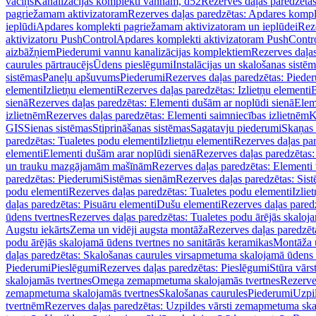
vāciņš
Kanalizācijas komplekti vannām, d52
Rezerves daļas paredzēta
pagriežamam aktivizatoram
Rezerves daļas paredzētas: Apdares komp
ieplūdi
Apdares komplekti pagriežamam aktivizatoram un ieplūdei
Rez
aktivizatoru PushControl
Apdares komplekti aktivizatoram PushContr
aizbāžņiem
Piederumi vannu kanalizācijas komplektiem
Rezerves daļa
caurules pārtraucējs
Ūdens pieslēgumi
Instalācijas un skalošanas sistē
sistēmas
Paneļu apšuvums
Piederumi
Rezerves daļas paredzētas: Piede
elementi
Izlietņu elementi
Rezerves daļas paredzētas: Izlietņu elementi
B
sienā
Rezerves daļas paredzētas: Elementi dušām ar noplūdi sienā
Elem
izlietnēm
Rezerves daļas paredzētas: Elementi saimniecības izlietnēm
K
GIS
Sienas sistēmas
Stiprināšanas sistēmas
Sagatavju piederumi
Skaņas 
paredzētas: Tualetes podu elementi
Izlietņu elementi
Rezerves daļas par
elementi
Elementi dušām arar noplūdi sienā
Rezerves daļas paredzētas:
un trauku mazgājamām mašīnām
Rezerves daļas paredzētas: Element
paredzētas: Piederumi
Sistēmas sienām
Rezerves daļas paredzētas: Sis
podu elementi
Rezerves daļas paredzētas: Tualetes podu elementi
Izlie
daļas paredzētas: Pisuāru elementi
Dušu elementi
Rezerves daļas pared
ūdens tvertnes
Rezerves daļas paredzētas: Tualetes podu ārējās skaloj
Augstu iekārts
Zema un vidēji augsta montāža
Rezerves daļas paredzēt
podu ārējās skalojamā ūdens tvertnes no sanitārās keramikas
Montāža u
daļas paredzētas: Skalošanas caurules virsapmetuma skalojamā ūdens
Piederumi
Pieslēgumi
Rezerves daļas paredzētas: Pieslēgumi
Stūra vārst
skalojamās tvertnes
Omega zemapmetuma skalojamās tvertnes
Rezerve
zemapmetuma skalojamās tvertnes
Skalošanas caurules
Piederumi
Uzpil
tvertnēm
Rezerves daļas paredzētas: Uzpildes vārsti zemapmetuma sk