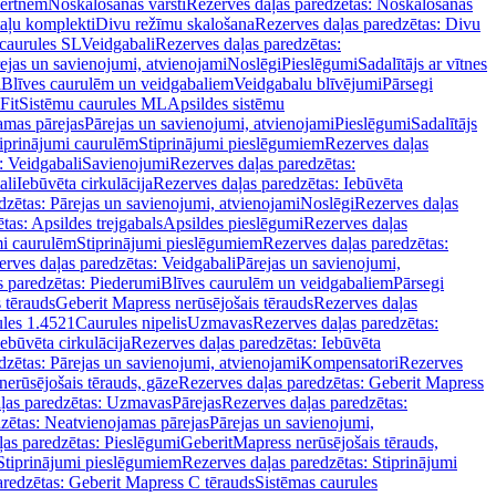
vertnēm
Noskalošanas vārsti
Rezerves daļas paredzētas: Noskalošanas
taļu komplekti
Divu režīmu skalošana
Rezerves daļas paredzētas: Divu
caurules SL
Veidgabali
Rezerves daļas paredzētas:
ejas un savienojumi, atvienojami
Noslēgi
Pieslēgumi
Sadalītājs ar vītnes
i
Blīves caurulēm un veidgabaliem
Veidgabalu blīvējumi
Pārsegi
Fit
Sistēmu caurules ML
Apsildes sistēmu
amas pārejas
Pārejas un savienojumi, atvienojami
Pieslēgumi
Sadalītājs
iprinājumi caurulēm
Stiprinājumi pieslēgumiem
Rezerves daļas
: Veidgabali
Savienojumi
Rezerves daļas paredzētas:
ali
Iebūvēta cirkulācija
Rezerves daļas paredzētas: Iebūvēta
dzētas: Pārejas un savienojumi, atvienojami
Noslēgi
Rezerves daļas
tas: Apsildes trejgabals
Apsildes pieslēgumi
Rezerves daļas
mi caurulēm
Stiprinājumi pieslēgumiem
Rezerves daļas paredzētas:
rves daļas paredzētas: Veidgabali
Pārejas un savienojumi,
s paredzētas: Piederumi
Blīves caurulēm un veidgabaliem
Pārsegi
 tērauds
Geberit Mapress nerūsējošais tērauds
Rezerves daļas
ules 1.4521
Caurules nipelis
Uzmavas
Rezerves daļas paredzētas:
Iebūvēta cirkulācija
Rezerves daļas paredzētas: Iebūvēta
dzētas: Pārejas un savienojumi, atvienojami
Kompensatori
Rezerves
nerūsējošais tērauds, gāze
Rezerves daļas paredzētas: Geberit Mapress
ļas paredzētas: Uzmavas
Pārejas
Rezerves daļas paredzētas:
zētas: Neatvienojamas pārejas
Pārejas un savienojumi,
ļas paredzētas: Pieslēgumi
GeberitMapress nerūsējošais tērauds,
Stiprinājumi pieslēgumiem
Rezerves daļas paredzētas: Stiprinājumi
aredzētas: Geberit Mapress C tērauds
Sistēmas caurules