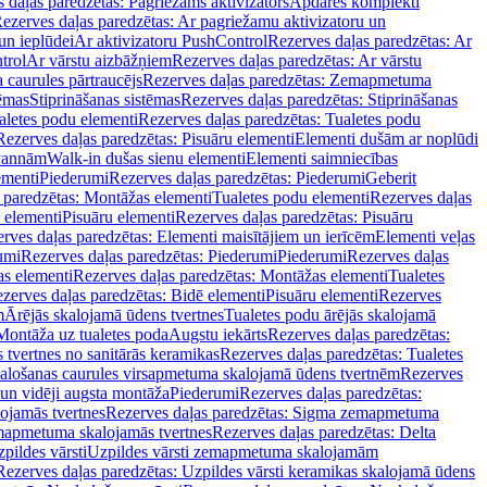
 daļas paredzētas: Pagriežams aktivizators
Apdares komplekti
ezerves daļas paredzētas: Ar pagriežamu aktivizatoru un
un ieplūdei
Ar aktivizatoru PushControl
Rezerves daļas paredzētas: Ar
trol
Ar vārstu aizbāžņiem
Rezerves daļas paredzētas: Ar vārstu
aurules pārtraucējs
Rezerves daļas paredzētas: Zemapmetuma
tēmas
Stiprināšanas sistēmas
Rezerves daļas paredzētas: Stiprināšanas
aletes podu elementi
Rezerves daļas paredzētas: Tualetes podu
Rezerves daļas paredzētas: Pisuāru elementi
Elementi dušām ar noplūdi
 vannām
Walk-in dušas sienu elementi
Elementi saimniecības
ementi
Piederumi
Rezerves daļas paredzētas: Piederumi
Geberit
 paredzētas: Montāžas elementi
Tualetes podu elementi
Rezerves daļas
 elementi
Pisuāru elementi
Rezerves daļas paredzētas: Pisuāru
rves daļas paredzētas: Elementi maisītājiem un ierīcēm
Elementi veļas
umi
Rezerves daļas paredzētas: Piederumi
Piederumi
Rezerves daļas
s elementi
Rezerves daļas paredzētas: Montāžas elementi
Tualetes
zerves daļas paredzētas: Bidē elementi
Pisuāru elementi
Rezerves
m
Ārējās skalojamā ūdens tvertnes
Tualetes podu ārējās skalojamā
Montāža uz tualetes poda
Augstu iekārts
Rezerves daļas paredzētas:
 tvertnes no sanitārās keramikas
Rezerves daļas paredzētas: Tualetes
alošanas caurules virsapmetuma skalojamā ūdens tvertnēm
Rezerves
un vidēji augsta montāža
Piederumi
Rezerves daļas paredzētas:
jamās tvertnes
Rezerves daļas paredzētas: Sigma zemapmetuma
mapmetuma skalojamās tvertnes
Rezerves daļas paredzētas: Delta
pildes vārsti
Uzpildes vārsti zemapmetuma skalojamām
Rezerves daļas paredzētas: Uzpildes vārsti keramikas skalojamā ūdens