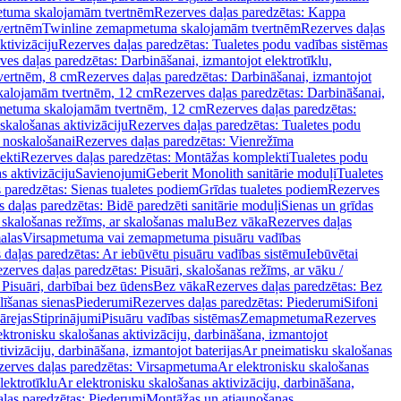
tuma skalojamām tvertnēm
Rezerves daļas paredzētas: Kappa
vertnēm
Twinline zemapmetuma skalojamām tvertnēm
Rezerves daļas
ktivizāciju
Rezerves daļas paredzētas: Tualetes podu vadības sistēmas
ves daļas paredzētas: Darbināšanai, izmantojot elektrotīklu,
vertnēm, 8 cm
Rezerves daļas paredzētas: Darbināšanai, izmantojot
skalojamām tvertnēm, 12 cm
Rezerves daļas paredzētas: Darbināšanai,
apmetuma skalojamām tvertnēm, 12 cm
Rezerves daļas paredzētas:
skalošanas aktivizāciju
Rezerves daļas paredzētas: Tualetes podu
 noskalošanai
Rezerves daļas paredzētas: Vienrežīma
ekti
Rezerves daļas paredzētas: Montāžas komplekti
Tualetes podu
s aktivizāciju
Savienojumi
Geberit Monolith sanitārie moduļi
Tualetes
 paredzētas: Sienas tualetes podiem
Grīdas tualetes podiem
Rezerves
 daļas paredzētas: Bidē paredzēti sanitārie moduļi
Sienas un grīdas
, skalošanas režīms, ar skalošanas malu
Bez vāka
Rezerves daļas
alas
Virsapmetuma vai zemapmetuma pisuāru vadības
 daļas paredzētas: Ar iebūvētu pisuāru vadības sistēmu
Iebūvētai
zerves daļas paredzētas: Pisuāri, skalošanas režīms, ar vāku /
 Pisuāri, darbībai bez ūdens
Bez vāka
Rezerves daļas paredzētas: Bez
līšanas sienas
Piederumi
Rezerves daļas paredzētas: Piederumi
Sifoni
ārejas
Stiprinājumi
Pisuāru vadības sistēmas
Zemapmetuma
Rezerves
ektronisku skalošanas aktivizāciju, darbināšana, izmantojot
ivizāciju, darbināšana, izmantojot baterijas
Ar pneimatisku skalošanas
zerves daļas paredzētas: Virsapmetuma
Ar elektronisku skalošanas
lektrotīklu
Ar elektronisku skalošanas aktivizāciju, darbināšana,
ļas paredzētas: Piederumi
Montāžas un atjaunošanas