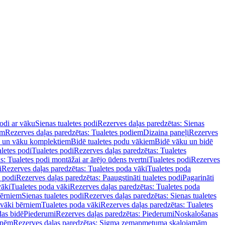
podi ar vāku
Sienas tualetes podi
Rezerves daļas paredzētas: Sienas
em
Rezerves daļas paredzētas: Tualetes podiem
Dizaina paneļi
Rezerves
u un vāku komplektiem
Bidē tualetes podu vākiem
Bidē vāku un bidē
aletes podi
Tualetes podi
Rezerves daļas paredzētas: Tualetes
s: Tualetes podi montāžai ar ārējo ūdens tvertni
Tualetes podi
Rezerves
i
Rezerves daļas paredzētas: Tualetes poda vāki
Tualetes poda
s podi
Rezerves daļas paredzētas: Paaugstināti tualetes podi
Pagarināti
vāki
Tualetes poda vāki
Rezerves daļas paredzētas: Tualetes poda
bērniem
Sienas tualetes podi
Rezerves daļas paredzētas: Sienas tualetes
 vāki bērniem
Tualetes poda vāki
Rezerves daļas paredzētas: Tualetes
das bidē
Piederumi
Rezerves daļas paredzētas: Piederumi
Noskalošanas
tnēm
Rezerves daļas paredzētas: Sigma zemapmetuma skalojamām