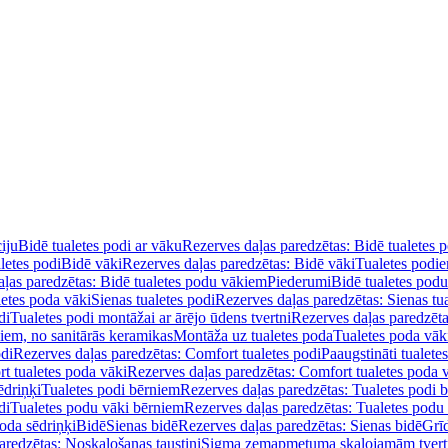
iju
Bidē tualetes podi ar vāku
Rezerves daļas paredzētas: Bidē tualetes 
letes podi
Bidē vāki
Rezerves daļas paredzētas: Bidē vāki
Tualetes podi
ļas paredzētas: Bidē tualetes podu vākiem
Piederumi
Bidē tualetes pod
letes poda vāki
Sienas tualetes podi
Rezerves daļas paredzētas: Sienas tu
di
Tualetes podi montāžai ar ārējo ūdens tvertni
Rezerves daļas paredzēta
diem, no sanitārās keramikas
Montāža uz tualetes poda
Tualetes poda vāk
odi
Rezerves daļas paredzētas: Comfort tualetes podi
Paaugstināti tualete
t tualetes poda vāki
Rezerves daļas paredzētas: Comfort tualetes poda 
ēdriņķi
Tualetes podi bērniem
Rezerves daļas paredzētas: Tualetes podi 
di
Tualetes podu vāki bērniem
Rezerves daļas paredzētas: Tualetes podu
oda sēdriņķi
Bidē
Sienas bidē
Rezerves daļas paredzētas: Sienas bidē
Grī
aredzētas: Noskalošanas taustiņi
Sigma zemapmetuma skalojamām tver