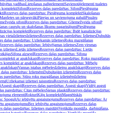
ebūvētas vadības
Lietošanas palīgelementi
Savienotājelementi tualetes
s komplekti
Sifoni
Rezerves daļas paredzētas: Sifoni
Pieslēguma
kti
Rezerves daļas paredzētas: Pieslēguma komplekti
Skalošanas
Manšetes un pārsegvāki
Pārejas un savienojuma gabali
Pisuāru
mežveida sifoni
Rezerves daļas paredzētas: Gliemežveida sifoni
P
šanas cauruļu un skalošanas līkumu pagarinājumi
Pieslēguma
izācijas komplekti
Rezerves daļas paredzētas: Bidē kanalizācijas
as vieta
Izlietnes
Izlietnes
Rezerves daļas paredzētas: Izlietnes
Dubultās
s daļas paredzētas: Uzliekamās izlietnes
Roku mazgāšanas
Rezerves daļas paredzētas: Iebūvējamas izlietnes
Zem virsmas
s izlietnes
Lietās izlietnes
Rezerves daļas paredzētas: Lietās
stkājas
Sifona aizsegi
Rezerves daļas paredzētas: Sifona
komplekti ar apakšskapi
Rezerves daļas paredzētas: Roku mazgāšanas
es komplekti ar apakšskapi
Rezerves daļas paredzētas: Mēbeļu
r apakšskapi
Vannas istabas mēbeles
Izlietņu apakšskapji
Rezerves daļas
daļas paredzētas: Izlietnēm
Dubultajām izlietnēm
Rezerves daļas
as paredzētas: Stūra roku mazgāšanas izlietnēm
Izlietņu
ormā
Uzliekamai izlietnei taisnstūra
Rezerves daļas paredzētas:
i
Augsti skapji
Rezerves daļas paredzētas: Augsti skapji
Vidēji augsti
as paredzētas: Citas mēbeles
Sienas plaukti
Rezerves daļas paredzētas:
ojuma elementi
Rokturi
Kāju komplekti
Magnētiskās
s: Spoguļi
Ar iebūvētu apgaismojumu
Rezerves daļas paredzētas: Ar
vētu apgaismojumu
Bez iebūvēta apgaismojuma
Rezerves daļas
s daļas paredzētas: Izlietnes maisītāji
Vertikāla montāža, darbināšana,
ntojot baterijas
Rezerves daļas paredzētas: Vertikāla montāža,