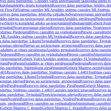
ves daļas paredzētas: Uzpildes vārsti universālajām skalojamā ūdens t
skalošana
Iekšējo detaļu komplekti
Rezerves daļas paredzētas: Iekšējo de
rit FlowFit
Sistēmu caurules ML
Apsildes sistēmu caurules ML
Sistēmu 
zerves daļas paredzētas: Iebūvēta cirkulācija
Neatvienojamas pārejas
Pār
ldes pārejas un savienojumi, atvienojami
Apsildes pieslēgumi
Piederum
īves
Skrūvju komplekti atloku savienojumiem
Palīgmateriāli
Geberit Push
rejgabali
Neatvienojamas pārejas
Rezerves daļas paredzētas: Neatvienoj
edzētas: Piederumi
Blīves caurulēm un veidgabaliem
Pārsegi caurulēm
St
s ML
Apsildes sistēmu caurules ML
Veidgabali
Rezerves daļas paredzētas
 daļas paredzētas: Līkumi
Trejgabali
Rezerves daļas paredzētas: Trejgab
nojamas pārejas
Pārejas un savienojumi, atvienojami
Rezerves daļas pare
adalītājs ar vītnes pieslēgumu
Apsildes trejgabals
Rezerves daļas paredzē
 Piederumi
Blīves caurulēm un veidgabaliem
Pārsegi caurulēm
Stiprināju
savienojumiem
Geberit Volex
Apsildes sistēmu caurules SL
Veidgabali
Reze
ojami
Pieslēgumi
Sadalītājs ar vītnes pieslēgumu
Piederumi
Rezerves daļa
ļas paredzētas: Stiprinājumi pieslēgumiem
Geberit Mapress nerūsējošais
4401
Rezerves daļas paredzētas: Sistēmas caurules 1.4401
Sistēmas caur
ļas paredzētas: Līkumi
Trejgabali
Rezerves daļas paredzētas: Trejgabali
nojamas pārejas
Pārejas un savienojumi, atvienojami
Rezerves daļas pare
slēgi
Pieslēgumi
Rezerves daļas paredzētas: Pieslēgumi
Geberit Mapress 
edzētas: Sistēmas caurules 1.4401
Caurules nipelis
Uzmavas
Rezerves da
aļas paredzētas: Trejgabali
Neatvienojamas pārejas
Rezerves daļas pared
ojami
Noslēgi
Rezerves daļas paredzētas: Noslēgi
Pieslēgumi
Rezerves da
auds, piederumi
Blīves caurulēm un veidgabaliem
Stiprinājumi caurulēm
m
Geberit Mapress C tērauds
Geberit Mapress C tērauds
Rezerves daļas p