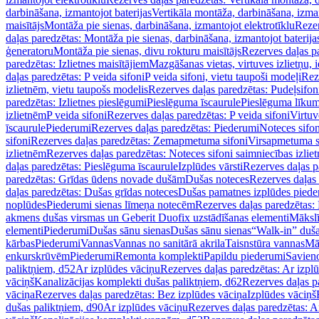
darbināšana, izmantojot baterijas
Vertikāla montāža, darbināšana, izma
maisītājs
Montāža pie sienas, darbināšana, izmantojot elektrotīklu
Rezer
daļas paredzētas: Montāža pie sienas, darbināšana, izmantojot baterija
ģeneratoru
Montāža pie sienas, divu rokturu maisītājs
Rezerves daļas pa
paredzētas: Izlietnes maisītājiem
Mazgāšanas vietas, virtuves izlietņu, i
daļas paredzētas: P veida sifoni
P veida sifoni, vietu taupoši modeļi
Reze
izlietnēm, vietu taupošs modelis
Rezerves daļas paredzētas: Pudeļsifoni
paredzētas: Izlietnes pieslēgumi
Pieslēguma īscaurule
Pieslēguma līkum
izlietnēm
P veida sifoni
Rezerves daļas paredzētas: P veida sifoni
Virtuv
īscaurule
Piederumi
Rezerves daļas paredzētas: Piederumi
Noteces sifo
sifoni
Rezerves daļas paredzētas: Zemapmetuma sifoni
Virsapmetuma s
izlietnēm
Rezerves daļas paredzētas: Noteces sifoni saimniecības izlie
daļas paredzētas: Pieslēguma īscaurule
Izplūdes vārsti
Rezerves daļas pa
paredzētas: Grīdas ūdens novade dušām
Dušas noteces
Rezerves daļas
daļas paredzētas: Dušas grīdas noteces
Dušas pamatnes izplūdes piede
noplūdes
Piederumi sienas līmeņa notecēm
Rezerves daļas paredzētas:
akmens dušas virsmas un Geberit Duofix uzstādīšanas elementi
Mākslī
elementi
Piederumi
Dušas sānu sienas
Dušas sānu sienas
“Walk-in” duša
kārbas
Piederumi
Vannas
Vannas no sanitārā akrila
Taisnstūra vannas
Mā
enkurskrūvēm
Piederumi
Remonta komplekti
Papildu piederumi
Savien
paliktņiem, d52
Ar izplūdes vāciņu
Rezerves daļas paredzētas: Ar izpl
vāciņš
Kanalizācijas komplekti dušas paliktņiem, d62
Rezerves daļas p
vāciņa
Rezerves daļas paredzētas: Bez izplūdes vāciņa
Izplūdes vāciņš
dušas paliktņiem, d90
Ar izplūdes vāciņu
Rezerves daļas paredzētas: A