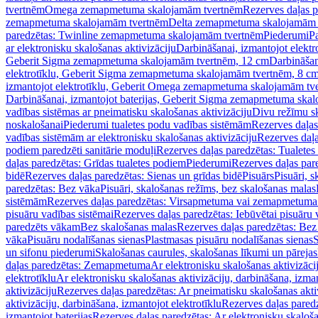
tvertnēm
Omega zemapmetuma skalojamām tvertnēm
Rezerves daļas 
zemapmetuma skalojamām tvertnēm
Delta zemapmetuma skalojamām 
paredzētas: Twinline zemapmetuma skalojamām tvertnēm
Piederumi
Pa
ar elektronisku skalošanas aktivizāciju
Darbināšanai, izmantojot elek
Geberit Sigma zemapmetuma skalojamām tvertnēm, 12 cm
Darbināšan
elektrotīklu, Geberit Sigma zemapmetuma skalojamām tvertnēm, 8 c
izmantojot elektrotīklu, Geberit Omega zemapmetuma skalojamām tv
Darbināšanai, izmantojot baterijas, Geberit Sigma zemapmetuma ska
vadības sistēmas ar pneimatisku skalošanas aktivizāciju
Divu režīmu s
noskalošanai
Piederumi tualetes podu vadības sistēmām
Rezerves daļas
vadības sistēmām ar elektronisku skalošanas aktivizāciju
Rezerves daļa
podiem paredzēti sanitārie moduļi
Rezerves daļas paredzētas: Tualetes
daļas paredzētas: Grīdas tualetes podiem
Piederumi
Rezerves daļas par
bidē
Rezerves daļas paredzētas: Sienas un grīdas bidē
Pisuārs
Pisuāri, 
paredzētas: Bez vāka
Pisuāri, skalošanas režīms, bez skalošanas malas
sistēmām
Rezerves daļas paredzētas: Virsapmetuma vai zemapmetuma 
pisuāru vadības sistēmai
Rezerves daļas paredzētas: Iebūvētai pisuāru 
paredzēts vākam
Bez skalošanas malas
Rezerves daļas paredzētas: Bez
vāka
Pisuāru nodalīšanas sienas
Plastmasas pisuāru nodalīšanas sienas
S
un sifonu piederumi
Skalošanas caurules, skalošanas līkumi un pārejas
daļas paredzētas: Zemapmetuma
Ar elektronisku skalošanas aktivizācij
elektrotīklu
Ar elektronisku skalošanas aktivizāciju, darbināšana, izman
aktivizāciju
Rezerves daļas paredzētas: Ar pneimatisku skalošanas akti
aktivizāciju, darbināšana, izmantojot elektrotīklu
Rezerves daļas paredz
izmantojot baterijas
Rezerves daļas paredzētas: Ar elektronisku skalošan