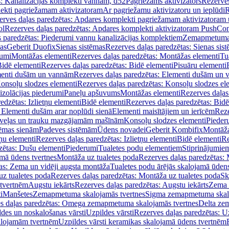
s: Kanalizācijas komplekti vannām, d52
Pagriežams aktivizators
Rezerves
lekti pagriežamam aktivizatoram
Ar pagriežamu aktivizatoru un ieplūdi
R
erves daļas paredzētas: Apdares komplekti pagriežamam aktivizatoram 
ol
Rezerves daļas paredzētas: Apdares komplekti aktivizatoram PushCon
s paredzētas: Piederumi vannu kanalizācijas komplektiem
Zemapmetuma c
mas
Geberit Duofix
Sienas sistēmas
Rezerves daļas paredzētas: Sienas sis
rumi
Montāžas elementi
Rezerves daļas paredzētas: Montāžas elementi
Tu
idē elementi
Rezerves daļas paredzētas: Bidē elementi
Pisuāru elementi
enti dušām un vannām
Rezerves daļas paredzētas: Elementi dušām un
onsoļu slodzes elementi
Rezerves daļas paredzētas: Konsoļu slodzes el
izolācijas piederumi
Paneļu apšuvums
Montāžas elementi
Rezerves daļas
edzētas: Izlietņu elementi
Bidē elementi
Rezerves daļas paredzētas: Bidē
 Elementi dušām arar noplūdi sienā
Elementi maisītājiem un ierīcēm
Reze
i veļas un trauku mazgājamām mašīnām
Konsoļu slodzes elementi
Pieder
tēmas sienām
Padeves sistēmām
Ūdens novadei
Geberit Kombifix
Montāža
tņu elementi
Rezerves daļas paredzētas: Izlietņu elementi
Bidē elementi
Re
zētas: Dušu elementi
Piederumi
Tualetes podu elementiem
Stiprinājumie
amā ūdens tvertnes
Montāža uz tualetes poda
Rezerves daļas paredzētas: 
as: Zema un vidēji augsta montāža
Tualetes podu ārējās skalojamā ūdens
z tualetes poda
Rezerves daļas paredzētas: Montāža uz tualetes poda
Sk
 tvertnēm
Augstu iekārts
Rezerves daļas paredzētas: Augstu iekārts
Zema 
i
Manšetes
Zemapmetuma skalojamās tvertnes
Sigma zemapmetuma skalo
s daļas paredzētas: Omega zemapmetuma skalojamās tvertnes
Delta ze
des un noskalošanas vārsti
Uzpildes vārsti
Rezerves daļas paredzētas: Uz
alojamām tvertnēm
Uzpildes vārsti keramikas skalojamā ūdens tvertnēm