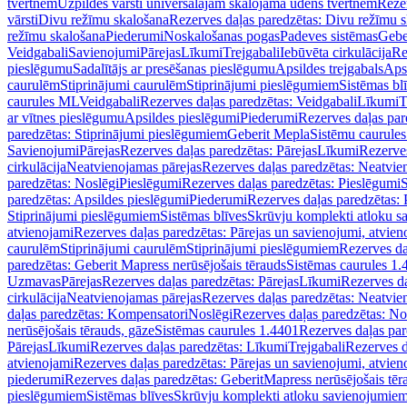
tvertnēm
Uzpildes vārsti universālajām skalojamā ūdens tvertnēm
Rezer
vārsti
Divu režīmu skalošana
Rezerves daļas paredzētas: Divu režīmu 
režīmu skalošana
Piederumi
Noskalošanas pogas
Padeves sistēmas
Gebe
Veidgabali
Savienojumi
Pārejas
Līkumi
Trejgabali
Iebūvēta cirkulācija
Re
pieslēgumu
Sadalītājs ar presēšanas pieslēgumu
Apsildes trejgabals
Apsi
caurulēm
Stiprinājumi caurulēm
Stiprinājumi pieslēgumiem
Sistēmas bl
caurules ML
Veidgabali
Rezerves daļas paredzētas: Veidgabali
Līkumi
T
ar vītnes pieslēgumu
Apsildes pieslēgumi
Piederumi
Rezerves daļas par
paredzētas: Stiprinājumi pieslēgumiem
Geberit Mepla
Sistēmu caurule
Savienojumi
Pārejas
Rezerves daļas paredzētas: Pārejas
Līkumi
Rezerves
cirkulācija
Neatvienojamas pārejas
Rezerves daļas paredzētas: Neatvie
paredzētas: Noslēgi
Pieslēgumi
Rezerves daļas paredzētas: Pieslēgumi
S
paredzētas: Apsildes pieslēgumi
Piederumi
Rezerves daļas paredzētas:
Stiprinājumi pieslēgumiem
Sistēmas blīves
Skrūvju komplekti atloku 
atvienojami
Rezerves daļas paredzētas: Pārejas un savienojumi, atvien
caurulēm
Stiprinājumi caurulēm
Stiprinājumi pieslēgumiem
Rezerves da
paredzētas: Geberit Mapress nerūsējošais tērauds
Sistēmas caurules 1.
Uzmavas
Pārejas
Rezerves daļas paredzētas: Pārejas
Līkumi
Rezerves da
cirkulācija
Neatvienojamas pārejas
Rezerves daļas paredzētas: Neatvie
daļas paredzētas: Kompensatori
Noslēgi
Rezerves daļas paredzētas: No
nerūsējošais tērauds, gāze
Sistēmas caurules 1.4401
Rezerves daļas par
Pārejas
Līkumi
Rezerves daļas paredzētas: Līkumi
Trejgabali
Rezerves d
atvienojami
Rezerves daļas paredzētas: Pārejas un savienojumi, atvien
piederumi
Rezerves daļas paredzētas: GeberitMapress nerūsējošais tēr
pieslēgumiem
Sistēmas blīves
Skrūvju komplekti atloku savienojumie