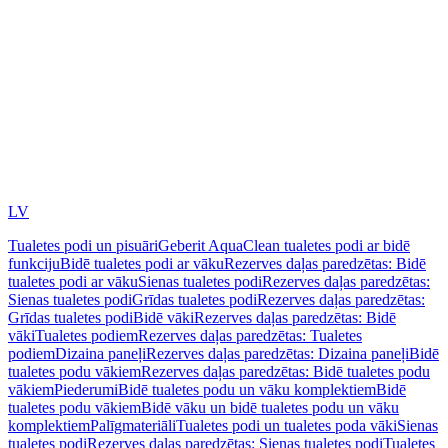
LV
Tualetes podi un pisuāri
Geberit AquaClean tualetes podi ar bidē
funkciju
Bidē tualetes podi ar vāku
Rezerves daļas paredzētas: Bidē
tualetes podi ar vāku
Sienas tualetes podi
Rezerves daļas paredzētas:
Sienas tualetes podi
Grīdas tualetes podi
Rezerves daļas paredzētas:
Grīdas tualetes podi
Bidē vāki
Rezerves daļas paredzētas: Bidē
vāki
Tualetes podiem
Rezerves daļas paredzētas: Tualetes
podiem
Dizaina paneļi
Rezerves daļas paredzētas: Dizaina paneļi
Bidē
tualetes podu vākiem
Rezerves daļas paredzētas: Bidē tualetes podu
vākiem
Piederumi
Bidē tualetes podu un vāku komplektiem
Bidē
tualetes podu vākiem
Bidē vāku un bidē tualetes podu un vāku
komplektiem
Palīgmateriāli
Tualetes podi un tualetes poda vāki
Sienas
tualetes podi
Rezerves daļas paredzētas: Sienas tualetes podi
Tualetes