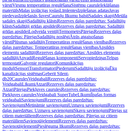
vārsti
Virsmu temperatūras regulēšana
Sistēmu caurule
Ieklāšanas
materiāls
Malas izolācijas joslas
Līmlentes
Izplešanas adatas
Javas
piedevas
Izplešanās šuves
Cauruļu līkumu balsti
Sadales skapji
Metāla
sadales skapji
Sadalītāju klāsts
Rezerves daļas paredzētas: Sadalītāju
klāsts
Sadalītāji grīdas apsildei
Rezerves daļas paredzētas: Sadalītāji
grīdas apsildei
Lodveida ventiļi
Termometrs
Pārejas
Rezerves daļas
paredzētas: Pārejas
Sadalītāju noslēgi
Ātrās atgaisošanas
vārsti
Plūsmas sadalītājs
Temperatūras regulēšanas vienības
Rezerves
daļas paredzētas: Temperatūras regulēšanas vienības
Apsildes
elementu sadalītāji
Rezerves daļas paredzētas: Apsildes elementu
sadalītāji
Apvadi
Regulēšanas komponenti
Servopiedziņas
Telpas
termostati
Galvenie regulatori
Komunikācijas
moduļi
Sensori
Transformatori
Piederumi
Sadalītāju izolācija
Ēku
kanalizācijas sistēmas
Geberit Silent-
db20
Caurules
Veidgabali
Rezerves daļas paredzētas:
Veidgabali
Līkumi
Atzari
Rezerves daļas paredzētas:
Atzari
Pārejas
Piekļuves caurules
Rezerves daļas paredzētas:
Piekļuves caurules
Veidgabali SuperTube
Līkumi
Īpašas formas
veidgabali
Savienojumi
Rezerves daļas paredzētas:
Savienojumi
Metināmie savienojumi
Uzmavu savienojumi
Rezerves
daļas paredzētas: Uzmavu savienojumi
Skavu savienojumi
Pārejas uz
citiem materiāliem
Rezerves daļas paredzētas: Pārejas uz citiem
materiāliem
Savienotājelementi
Rezerves daļas paredzētas:
Savienotājelementi
Pieslēguma līkumi
Rezerves daļas paredzētas: