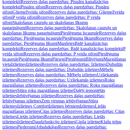
komplekti
Rezerves daļas paredzētas: Pisuāru kanalizācijas
komplekti
Pisuāru sifoni
Rezerves daļas paredzētas: Pisuāru
sifoni
Gliemežveida sifoni
Rezerves daļas paredzētas: Gliemežveida
sifoni
P veida sifoni
Rezerves daļas paredzētas: P veida
sifoni
Skalošanas cauruļu un skalošanas līkumu
pagarinājumi
Rezerves daļas paredzētas: Skalošanas cauruļu un
skalošanas līkumu pagarinājumi
Pieslēguma īscaurule
Rezerves daļas
paredzētas: Pieslēguma īscaurule
Pieslēguma līkumi
Rezerves daļas
paredzētas: Pieslēguma līkumi
Manšetes
Bidē kanalizācijas
komplekti
Rezerves daļas paredzētas: Bidē kanalizācijas komplekti
P
veida sifoni
Rezerves daļas paredzētas: P veida sifoni
Pieslēguma
īscaurule
Pieslēguma līkumi
Pārsegi
Pieslēgumi
Blīvējumi
Mazgāšanas
vieta
Izlietnes
Izlietnes
Rezerves daļas paredzētas: Izlietnes
Dubultās
izlietnes
Rezerves daļas paredzētas: Dubultās izlietnes
Mēbeļu
izlietnes
Rezerves daļas paredzētas: Mēbeļu izlietnes
Uzliekamās
izlietnes
Rezerves daļas paredzētas: Uzliekamās izlietnes
Roku
mazgāšanas izlietnes
Rezerves daļas paredzētas: Roku mazgāšanas
izlietnes
Stūra roku mazgāšanas izlietne
Daļēji iemontētās
izlietnes
Iebūvējamas izlietnes
Rezerves daļas paredzētas:
Iebūvējamas izlietnes
Zem virsmas iebūvējamas
Stūra
izlietnes
Izlietnes Comfort
Izlietnes bērniem
Izlietnes
Lielās
mazgāšanas izlietnes
Citas izlietnes
Rezerves daļas paredzētas: Citas
izlietnes
Lietās izlietnes
Rezerves daļas paredzētas: Lietās
izlietnes
Izlietnes
Daudzfunkciju izlietnes
Ģipša izlietne
Klašu telpu
izlietnes
Piederumi
Atbalstkājas
Rezerves daļas paredzētas: