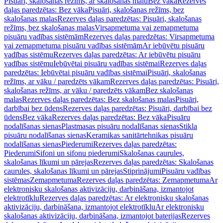
Pisuāri, skalošanas režīms, ar skalošanas malu
Bez vāka
Rezerves
daļas paredzētas: Bez vāka
Pisuāri, skalošanas režīms, bez
skalošanas malas
Rezerves daļas paredzētas: Pisuāri, skalošanas
režīms, bez skalošanas malas
Virsapmetuma vai zemapmetuma
pisuāru vadības sistēmām
Rezerves daļas paredzētas: Virsapmetuma
vai zemapmetuma pisuāru vadības sistēmām
Ar iebūvētu pisuāru
vadības sistēmu
Rezerves daļas paredzētas: Ar iebūvētu pisuāru
vadības sistēmu
Iebūvētai pisuāru vadības sistēmai
Rezerves daļas
paredzētas: Iebūvētai pisuāru vadības sistēmai
Pisuāri, skalošanas
režīms, ar vāku / paredzēts vākam
Rezerves daļas paredzētas: Pisuāri,
skalošanas režīms, ar vāku / paredzēts vākam
Bez skalošanas
malas
Rezerves daļas paredzētas: Bez skalošanas malas
Pisuāri,
darbībai bez ūdens
Rezerves daļas paredzētas: Pisuāri, darbībai bez
ūdens
Bez vāka
Rezerves daļas paredzētas: Bez vāka
Pisuāru
nodalīšanas sienas
Plastmasas pisuāru nodalīšanas sienas
Stikla
pisuāru nodalīšanas sienas
Keramikas sanitārtehnikas pisuāru
nodalīšanas sienas
Piederumi
Rezerves daļas paredzētas:
Piederumi
Sifoni un sifonu piederumi
Skalošanas caurules,
skalošanas līkumi un pārejas
Rezerves daļas paredzētas: Skalošanas
caurules, skalošanas līkumi un pārejas
Stiprinājumi
Pisuāru vadības
sistēmas
Zemapmetuma
Rezerves daļas paredzētas: Zemapmetuma
Ar
elektronisku skalošanas aktivizāciju, darbināšana, izmantojot
elektrotīklu
Rezerves daļas paredzētas: Ar elektronisku skalošanas
aktivizāciju, darbināšana, izmantojot elektrotīklu
Ar elektronisku
skalošanas aktivizāciju, darbināšana, izmantojot baterijas
Rezerves