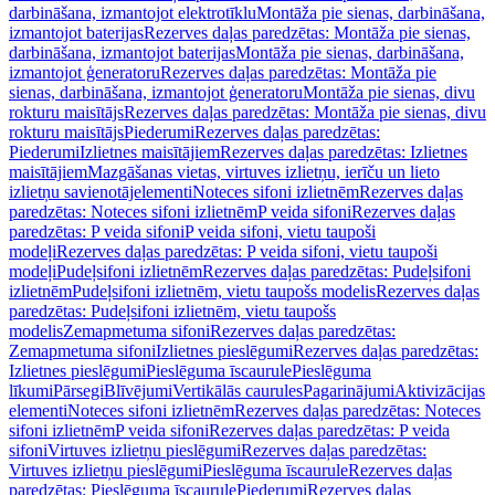
darbināšana, izmantojot elektrotīklu
Montāža pie sienas, darbināšana,
izmantojot baterijas
Rezerves daļas paredzētas: Montāža pie sienas,
darbināšana, izmantojot baterijas
Montāža pie sienas, darbināšana,
izmantojot ģeneratoru
Rezerves daļas paredzētas: Montāža pie
sienas, darbināšana, izmantojot ģeneratoru
Montāža pie sienas, divu
rokturu maisītājs
Rezerves daļas paredzētas: Montāža pie sienas, divu
rokturu maisītājs
Piederumi
Rezerves daļas paredzētas:
Piederumi
Izlietnes maisītājiem
Rezerves daļas paredzētas: Izlietnes
maisītājiem
Mazgāšanas vietas, virtuves izlietņu, ierīču un lieto
izlietņu savienotājelementi
Noteces sifoni izlietnēm
Rezerves daļas
paredzētas: Noteces sifoni izlietnēm
P veida sifoni
Rezerves daļas
paredzētas: P veida sifoni
P veida sifoni, vietu taupoši
modeļi
Rezerves daļas paredzētas: P veida sifoni, vietu taupoši
modeļi
Pudeļsifoni izlietnēm
Rezerves daļas paredzētas: Pudeļsifoni
izlietnēm
Pudeļsifoni izlietnēm, vietu taupošs modelis
Rezerves daļas
paredzētas: Pudeļsifoni izlietnēm, vietu taupošs
modelis
Zemapmetuma sifoni
Rezerves daļas paredzētas:
Zemapmetuma sifoni
Izlietnes pieslēgumi
Rezerves daļas paredzētas:
Izlietnes pieslēgumi
Pieslēguma īscaurule
Pieslēguma
līkumi
Pārsegi
Blīvējumi
Vertikālās caurules
Pagarinājumi
Aktivizācijas
elementi
Noteces sifoni izlietnēm
Rezerves daļas paredzētas: Noteces
sifoni izlietnēm
P veida sifoni
Rezerves daļas paredzētas: P veida
sifoni
Virtuves izlietņu pieslēgumi
Rezerves daļas paredzētas:
Virtuves izlietņu pieslēgumi
Pieslēguma īscaurule
Rezerves daļas
paredzētas: Pieslēguma īscaurule
Piederumi
Rezerves daļas