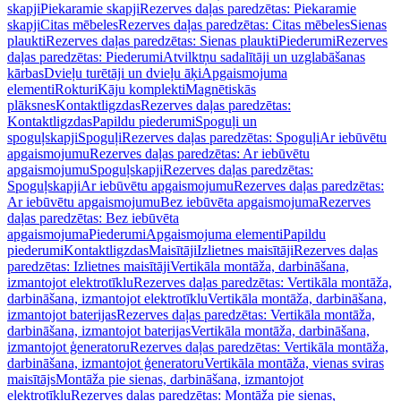
skapji
Piekaramie skapji
Rezerves daļas paredzētas: Piekaramie
skapji
Citas mēbeles
Rezerves daļas paredzētas: Citas mēbeles
Sienas
plaukti
Rezerves daļas paredzētas: Sienas plaukti
Piederumi
Rezerves
daļas paredzētas: Piederumi
Atvilktņu sadalītāji un uzglabāšanas
kārbas
Dvieļu turētāji un dvieļu āķi
Apgaismojuma
elementi
Rokturi
Kāju komplekti
Magnētiskās
plāksnes
Kontaktligzdas
Rezerves daļas paredzētas:
Kontaktligzdas
Papildu piederumi
Spoguļi un
spoguļskapji
Spoguļi
Rezerves daļas paredzētas: Spoguļi
Ar iebūvētu
apgaismojumu
Rezerves daļas paredzētas: Ar iebūvētu
apgaismojumu
Spoguļskapji
Rezerves daļas paredzētas:
Spoguļskapji
Ar iebūvētu apgaismojumu
Rezerves daļas paredzētas:
Ar iebūvētu apgaismojumu
Bez iebūvēta apgaismojuma
Rezerves
daļas paredzētas: Bez iebūvēta
apgaismojuma
Piederumi
Apgaismojuma elementi
Papildu
piederumi
Kontaktligzdas
Maisītāji
Izlietnes maisītāji
Rezerves daļas
paredzētas: Izlietnes maisītāji
Vertikāla montāža, darbināšana,
izmantojot elektrotīklu
Rezerves daļas paredzētas: Vertikāla montāža,
darbināšana, izmantojot elektrotīklu
Vertikāla montāža, darbināšana,
izmantojot baterijas
Rezerves daļas paredzētas: Vertikāla montāža,
darbināšana, izmantojot baterijas
Vertikāla montāža, darbināšana,
izmantojot ģeneratoru
Rezerves daļas paredzētas: Vertikāla montāža,
darbināšana, izmantojot ģeneratoru
Vertikāla montāža, vienas sviras
maisītājs
Montāža pie sienas, darbināšana, izmantojot
elektrotīklu
Rezerves daļas paredzētas: Montāža pie sienas,