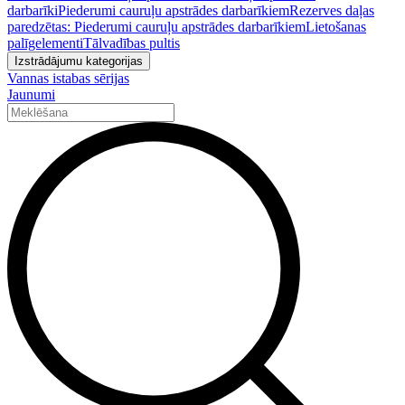
darbarīki
Piederumi cauruļu apstrādes darbarīkiem
Rezerves daļas
paredzētas: Piederumi cauruļu apstrādes darbarīkiem
Lietošanas
palīgelementi
Tālvadības pultis
Izstrādājumu kategorijas
Vannas istabas sērijas
Jaunumi