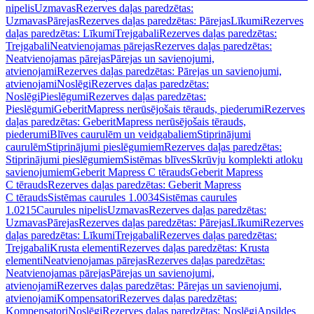
nipelis
Uzmavas
Rezerves daļas paredzētas:
Uzmavas
Pārejas
Rezerves daļas paredzētas: Pārejas
Līkumi
Rezerves
daļas paredzētas: Līkumi
Trejgabali
Rezerves daļas paredzētas:
Trejgabali
Neatvienojamas pārejas
Rezerves daļas paredzētas:
Neatvienojamas pārejas
Pārejas un savienojumi,
atvienojami
Rezerves daļas paredzētas: Pārejas un savienojumi,
atvienojami
Noslēgi
Rezerves daļas paredzētas:
Noslēgi
Pieslēgumi
Rezerves daļas paredzētas:
Pieslēgumi
GeberitMapress nerūsējošais tērauds, piederumi
Rezerves
daļas paredzētas: GeberitMapress nerūsējošais tērauds,
piederumi
Blīves caurulēm un veidgabaliem
Stiprinājumi
caurulēm
Stiprinājumi pieslēgumiem
Rezerves daļas paredzētas:
Stiprinājumi pieslēgumiem
Sistēmas blīves
Skrūvju komplekti atloku
savienojumiem
Geberit Mapress C tērauds
Geberit Mapress
C tērauds
Rezerves daļas paredzētas: Geberit Mapress
C tērauds
Sistēmas caurules 1.0034
Sistēmas caurules
1.0215
Caurules nipelis
Uzmavas
Rezerves daļas paredzētas:
Uzmavas
Pārejas
Rezerves daļas paredzētas: Pārejas
Līkumi
Rezerves
daļas paredzētas: Līkumi
Trejgabali
Rezerves daļas paredzētas:
Trejgabali
Krusta elementi
Rezerves daļas paredzētas: Krusta
elementi
Neatvienojamas pārejas
Rezerves daļas paredzētas:
Neatvienojamas pārejas
Pārejas un savienojumi,
atvienojami
Rezerves daļas paredzētas: Pārejas un savienojumi,
atvienojami
Kompensatori
Rezerves daļas paredzētas:
Kompensatori
Noslēgi
Rezerves daļas paredzētas: Noslēgi
Apsildes