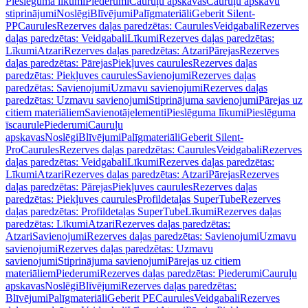
Pieslēguma līkumi
Piederumi
Cauruļu apskavas
Cauruļu apskavu
stiprinājumi
Noslēgi
Blīvējumi
Palīgmateriāli
Geberit Silent-
PP
Caurules
Rezerves daļas paredzētas: Caurules
Veidgabali
Rezerves
daļas paredzētas: Veidgabali
Līkumi
Rezerves daļas paredzētas:
Līkumi
Atzari
Rezerves daļas paredzētas: Atzari
Pārejas
Rezerves
daļas paredzētas: Pārejas
Piekļuves caurules
Rezerves daļas
paredzētas: Piekļuves caurules
Savienojumi
Rezerves daļas
paredzētas: Savienojumi
Uzmavu savienojumi
Rezerves daļas
paredzētas: Uzmavu savienojumi
Stiprinājuma savienojumi
Pārejas uz
citiem materiāliem
Savienotājelementi
Pieslēguma līkumi
Pieslēguma
īscaurule
Piederumi
Cauruļu
apskavas
Noslēgi
Blīvējumi
Palīgmateriāli
Geberit Silent-
Pro
Caurules
Rezerves daļas paredzētas: Caurules
Veidgabali
Rezerves
daļas paredzētas: Veidgabali
Līkumi
Rezerves daļas paredzētas:
Līkumi
Atzari
Rezerves daļas paredzētas: Atzari
Pārejas
Rezerves
daļas paredzētas: Pārejas
Piekļuves caurules
Rezerves daļas
paredzētas: Piekļuves caurules
Profildetaļas SuperTube
Rezerves
daļas paredzētas: Profildetaļas SuperTube
Līkumi
Rezerves daļas
paredzētas: Līkumi
Atzari
Rezerves daļas paredzētas:
Atzari
Savienojumi
Rezerves daļas paredzētas: Savienojumi
Uzmavu
savienojumi
Rezerves daļas paredzētas: Uzmavu
savienojumi
Stiprinājuma savienojumi
Pārejas uz citiem
materiāliem
Piederumi
Rezerves daļas paredzētas: Piederumi
Cauruļu
apskavas
Noslēgi
Blīvējumi
Rezerves daļas paredzētas:
Blīvējumi
Palīgmateriāli
Geberit PE
Caurules
Veidgabali
Rezerves