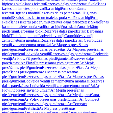
higiēnas skalošanas iekārtu
Rezerves daļas paredzētas: Skalošanas
kastes un tualetes poda vadība ar higiēnas skalošanas
iekārtu
Higiēnas moduļi
Rezerves daļas paredzētas: Higiēnas
moduļi
Skalošanas kastu un tualetes poda vadības ar higiēnas
skalošanas iekārtu piederumi
Rezerves daļas paredzētas: Skalošanas
kastu un tualetes poda vadības ar higiēnas skalošanas iekārtu
piederumi
Barošanas bloki
Rezerves daļas paredzētas: Barošanas
bloki
Tīkla komponenti
Lodveida ventiļi
Caurplūdes ventiļi
zemapmetuma montāžai
Rezerves daļas paredzētas: Caurplūdes
ventiļi zemapmetuma montāžai
Ar Mapress presēšanas
pieslēgumiem
Rezerves daļas paredzētas: Ar Mapress presēšanas
pieslēgumiem
Lodveida ventiļi
Rezerves daļas paredzētas: Lodveida
ventiļi
Ar FlowFit presēšanas pieslēgumiem
Rezerves daļas
paredzētas: Ar FlowFit presēšanas pieslēgumiem
Ar Mepla
presēšanas pieslēgumiem
Rezerves daļas paredzētas: Ar Mepla
presēšanas pieslēgumiem
Ar Mapress presēšanas
pieslēgumiem
Rezerves daļas paredzētas: Ar Mapress presēšanas
pieslēgumiem
Lodveida ventiļi zemapmetuma montāžai
Rezerves
daļas paredzētas: Lodveida ventiļi zemapmetuma montāžai
Ar
FlowFit preses savienojumiem
Ar Mepla presēšanas
pieslēgumiem
Rezerves daļas paredzētas: Ar Mepla presēšanas
pieslēgumiem
Ar Volex presēšanas pieslēgumiem
Ar Compact
pieslēgumiem
Rezerves daļas paredzētas: Ar Compact
pieslēgumiem
Pretvārsti
Ar Mapress presēšanas
pieslēgumiem
Apsildes atgaisošanas vārsti
Ātrās atgaisošanas