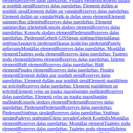
elementi
Rezerves daļas paredzētas: Pisuāru elementi
Elementi dušām
ar noplūdi sienā
Rezerves daļas paredzētas: Elementi dušām ar
noplūdi sienā
Elementi dušām un vannām
Rezerves daļas paredzētas:
Elementi dušām un vannām
Walk-in dušas sienu elementi
Elementi
saimniecības izlietnēm
Rezerves daļas paredzētas: Elementi
saimniecības izlietnēm
Konsoļu slodzes elementi
Rezerves daļas
paredzētas: Konsoļu slodzes elementi
Piederumi
Rezerves daļas
paredzētas: Piederumi
Geberit GIS
Sienas sistēmas
Stiprināšanas
sistēmas
Sagatavju piederumi
Skaņas izolācijas piederumi
Paneļu
apšuvums
Montāžas elementi
Rezerves daļas paredzētas: Montāžas
elementi
Tualetes podu elementi
Rezerves daļas paredzētas: Tualetes
podu elementi
Izlietņu elementi
Rezerves daļas paredzētas: Izlietņu
elementi
Bidē elementi
Rezerves daļas paredzētas: Bidē
elementi
Pisuāru elementi
Rezerves daļas paredzētas: Pisuāru
elementi
Elementi dušām arar noplūdi sienā
Rezerves daļas
paredzētas: Elementi dušām arar noplūdi sienā
Elementi maisītājiem
un ierīcēm
Rezerves daļas paredzētas: Elementi maisītājiem un
ierīcēm
Elementi veļas un trauku mazgājamām mašīnām
Rezerves
daļas paredzētas: Elementi veļas un trauku mazgājamām
mašīnām
Konsoļu slodzes elementi
Piederumi
Rezerves daļas
paredzētas: Piederumi
Piederumi
Rezerves daļas paredzētas:
Piederumi
Sistēmas sienām
Rezerves daļas paredzētas: Sistēmas
sienām
Padeves sistēmām
Ūdens novadei
Geberit Kombifix
Montāžas
elementi
Rezerves daļas paredzētas: Montāžas elementi
Tualetes podu
elementi
Rezerves daļas paredzētas: Tualetes podu elementi
Izlietņu