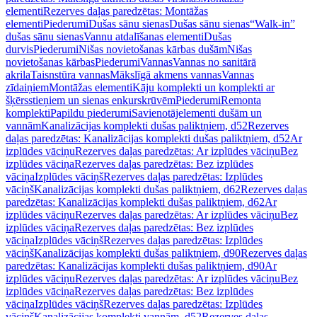
elementi
Rezerves daļas paredzētas: Montāžas
elementi
Piederumi
Dušas sānu sienas
Dušas sānu sienas
“Walk-in”
dušas sānu sienas
Vannu atdalīšanas elementi
Dušas
durvis
Piederumi
Nišas novietošanas kārbas dušām
Nišas
novietošanas kārbas
Piederumi
Vannas
Vannas no sanitārā
akrila
Taisnstūra vannas
Mākslīgā akmens vannas
Vannas
zīdaiņiem
Montāžas elementi
Kāju komplekti un komplekti ar
šķērsstieņiem un sienas enkurskrūvēm
Piederumi
Remonta
komplekti
Papildu piederumi
Savienotājelementi dušām un
vannām
Kanalizācijas komplekti dušas paliktņiem, d52
Rezerves
daļas paredzētas: Kanalizācijas komplekti dušas paliktņiem, d52
Ar
izplūdes vāciņu
Rezerves daļas paredzētas: Ar izplūdes vāciņu
Bez
izplūdes vāciņa
Rezerves daļas paredzētas: Bez izplūdes
vāciņa
Izplūdes vāciņš
Rezerves daļas paredzētas: Izplūdes
vāciņš
Kanalizācijas komplekti dušas paliktņiem, d62
Rezerves daļas
paredzētas: Kanalizācijas komplekti dušas paliktņiem, d62
Ar
izplūdes vāciņu
Rezerves daļas paredzētas: Ar izplūdes vāciņu
Bez
izplūdes vāciņa
Rezerves daļas paredzētas: Bez izplūdes
vāciņa
Izplūdes vāciņš
Rezerves daļas paredzētas: Izplūdes
vāciņš
Kanalizācijas komplekti dušas paliktņiem, d90
Rezerves daļas
paredzētas: Kanalizācijas komplekti dušas paliktņiem, d90
Ar
izplūdes vāciņu
Rezerves daļas paredzētas: Ar izplūdes vāciņu
Bez
izplūdes vāciņa
Rezerves daļas paredzētas: Bez izplūdes
vāciņa
Izplūdes vāciņš
Rezerves daļas paredzētas: Izplūdes
vāciņš
Kanalizācijas komplekti vannām, d52
Rezerves daļas