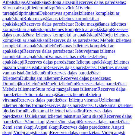
Atbalstkājas
Atbalstkājas
Sifona aizsegi
Rezerves daļas paredzētas:
Sifona aizsegi
Piederumi
Izplūdes vāciņš
Dvieļu
turētājs
Stiprinājumi
Dekoratīvās apmales
Izlietnes komplekti ar
apakšskapi
Roku mazgāšanas izlietnes komplekti ar
apakšskapi
Rezerves daļas paredzētas: Roku mazgāšanas izlietnes
komplekti ar apakšskapi
Izlietnes komplekti ar apakšskapi
Rezerves
daļas paredzētas: Izlietnes komplekti ar apakšskapi
Mēbeļu izlietnes
komplekti ar apakšskapi
Rezerves daļas paredzētas: Mēbeļu izlietnes
komplekti ar apakšskapi
Iebūvējamas izlietnes komplekti ar
apakšskapi
Rezerves daļas paredzētas: Iebūvējamas izlietnes
komplekti ar apakšskapi
Vannas istabas mēbeles
Izlietņu
apakšskapji
Rezerves daļas paredzētas: Izlietņu apakšskapji
Izlietnes
mazām vannas istabām
Rezerves daļas paredzētas: Izlietnes mazām
vannas istabām
Izlietnēm
Rezerves daļas paredzētas:
Izlietnēm
Dubultajām izlietnēm
Rezerves daļas paredzētas:
Dubultajām izlietnēm
Mēbeļu izlietnēm
Rezerves daļas paredzētas:
Mēbeļu izlietnēm
Stūra roku mazgāšanas izlietnēm
Rezerves daļas
paredzētas: Stūra roku mazgāšanas izlietnēm
Izlietņu
virsmas
Rezerves daļas paredzētas: Izlietņu virsmas
Uzliekamai
izlietnei bļodas formā
Rezerves daļas paredzētas: Uzliekamai izlietnei
bļodas formā
Uzliekamai izlietnei taisnstūra
Rezerves daļas
paredzētas: Uzliekamai izlietnei taisnstūra
Sānu skapji
Rezerves daļas
paredzētas: Sānu skapji
Zemi sānu skapji
Rezerves daļas paredzētas:
Zemi sānu skapji
Augsti skapji
Rezerves daļas paredzētas: Augsti
skapji
Vidēji augsti skapji
Rezerves daļas paredzētas: Vidēji augsti