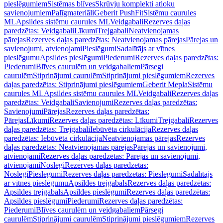
pieslēgumiem
Sistēmas blīves
Skrūvju komplekti atloku
savienojumiem
Palīgmateriāli
Geberit PushFit
Sistēmu caurules
ML
Apsildes sistēmu caurules ML
Veidgabali
Rezerves daļas
paredzētas: Veidgabali
Līkumi
Trejgabali
Neatvienojamas
pārejas
Rezerves daļas paredzētas: Neatvienojamas pārejas
Pārejas un
savienojumi, atvienojami
Pieslēgumi
Sadalītājs ar vītnes
pieslēgumu
Apsildes pieslēgumi
Piederumi
Rezerves daļas paredzētas:
Piederumi
Blīves caurulēm un veidgabaliem
Pārsegi
caurulēm
Stiprinājumi caurulēm
Stiprinājumi pieslēgumiem
Rezerves
daļas paredzētas: Stiprinājumi pieslēgumiem
Geberit Mepla
Sistēmu
caurules ML
Apsildes sistēmu caurules ML
Veidgabali
Rezerves daļas
paredzētas: Veidgabali
Savienojumi
Rezerves daļas paredzētas:
Savienojumi
Pārejas
Rezerves daļas paredzētas:
Pārejas
Līkumi
Rezerves daļas paredzētas: Līkumi
Trejgabali
Rezerves
daļas paredzētas: Trejgabali
Iebūvēta cirkulācija
Rezerves daļas
paredzētas: Iebūvēta cirkulācija
Neatvienojamas pārejas
Rezerves
daļas paredzētas: Neatvienojamas pārejas
Pārejas un savienojumi,
atvienojami
Rezerves daļas paredzētas: Pārejas un savienojumi,
atvienojami
Noslēgi
Rezerves daļas paredzētas:
Noslēgi
Pieslēgumi
Rezerves daļas paredzētas: Pieslēgumi
Sadalītājs
ar vītnes pieslēgumu
Apsildes trejgabals
Rezerves daļas paredzētas:
Apsildes trejgabals
Apsildes pieslēgumi
Rezerves daļas paredzētas:
Apsildes pieslēgumi
Piederumi
Rezerves daļas paredzētas:
Piederumi
Blīves caurulēm un veidgabaliem
Pārsegi
caurulēm
Stiprinājumi caurulēm
Stiprinājumi pieslēgumiem
Rezerves