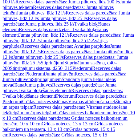
100 l/s
Rezerves daļas paredzētas: Jumta piltuves, līdz 100 l/s
Jumta
piltuves teknēm
Rezerves daļas paredzētas: Jumta piltuves
teknēm
Jumta piltuves, līdz 12 l/s
Rezerves daļas paredzētas: Jumta
piltuves, līdz 12 l/s
Jumta piltuves, līdz 25 l/s
Rezerves daļas
paredzētas: Jumta piltuves, līdz 25 l/s
Tvaika bloķēšanas
elementi
Rezerves daļas paredzētas: Tvaika bloķēšanas
elementi
Jumta piltuvēm, līdz 12 l/s
Rezerves daļas paredzētas: Jumta
piltuvēm, līdz 12 l/s
Jumta piltuvēm, līdz 25 l/s
Avārijas
pārplūdes
Rezerves daļas paredzētas: Avārijas pārplūdes
Jumta
piltuvēm, līdz 12 l/s
Rezerves daļas paredzētas: Jumta piltuvēm, līdz
12 l/s
Jumta piltuvēm, līdz 25 l/s
Rezerves daļas paredzētas: Jumta
piltuvēm, līdz 25 l/s
Stiprinājumi
Stiprinājumu sistēma, d40–
200
Stiprinājumu sistēma, d250–315
Piederumi
Rezerves daļas
paredzētas: Piederumi
Jumta piltuvēm
Rezerves daļas paredzētas:
Jumta piltuvēm
Stiprinājumiem
Standarta jumta lietus ūdens
novadīšana
Jumta piltuves
Rezerves daļas paredzētas: Jumta
piltuves
Tvaika bloķēšanas elementi
Rezerves daļas paredzētas:
Tvaika bloķēšanas elementi
Piederumi
Rezerves daļas paredzētas:
Piederumi
Grīdas noteces sistēmas
Virsmas atūdeņošana iekštelpām
un ārpus telpām
Rezerves daļas paredzētas: Virsmas atūdeņošana
iekštelpām un ārpus telpām
Grīdas noteces balkoniem un terasēm, 10
x 10 cm
Rezerves daļas paredzētas: Grīdas noteces balkoniem un
terasēm, 10 x 10 cm
Grīdas noteces, 13 x 13 cm
Grīdas noteces
balkoniem un terasēm, 13 x 13 cm
Grīdas noteces, 15 x 15
cm
Rezerves daļas paredzētas: Grīdas noteces, 15 x 15