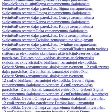
Noskalošanas taustiņi
Sigma zemapmetuma skalojamām
tvertnēm
Rezerves daļas paredzētas: Sigma zemapmetuma
skalojamām tvertnēm
Omega zemapmetuma skalojamām
tvertnēm
Rezerves daļas paredzētas: Omega zemapmetuma
skalojamām tvertnēm
Kappa zemapmetuma skalojamām
tvertnēm
Rezerves daļas paredzētas: Kappa zemapmetuma
skalojamām tvertnēm
Delta zemapmetuma skalojamām
tvertnēm
Rezerves daļas paredzētas: Delta zemapmetuma
skalojamām tvertnēm
Twinline zemapmetuma skalojamām
tvertnēm
Rezerves daļas paredzētas: Twinline zemapmetuma
skalojamām tvertnēm
Piederumi
Palīgmateriāli
Tualetes podu vadības
sistēmas ar elektronisku skalošanas aktivizāciju
Rezerves daļas
paredzētas: Tualetes podu vadības sistēmas ar elektronisku
skalošanas aktivizāciju
Darbināšanai, izmantojot elektrotīklu,
Geberit Sigma zemapmetuma skalojamām tvertnēm, 12 cm
Rezerves
daļas paredzētas: Darbināšanai, izmantojot elektrotīklu,
Geberit Sigma zemapmetuma skalojamām tvertnēm,
12 cm
Darbināšanai, izmantojot elektrotīklu, Geberit Sigma
zemapmetuma skalojamām tvertnēm, 8 cm
Rezerves daļas
paredzētas: Darbināšanai, izmantojot elektrotīklu, Geberit Sigma
zemapmetuma skalojamām tvertnēm, 8 cm
Darbināšanai, izmantojot
elektrotīklu, Geberit Omega zemapmetuma skalojamām tvertnēm,
12 cm
Rezerves daļas paredzētas: Darbināšanai, izmantojot
elektrotīklu, Geberit Omega zemapmetuma skalojamām tvertnēm,
12 cm
Darbināšanai, izmantojot baterijas, Geberit Sigma