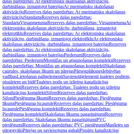
daļas paredzētas: Ar elektronisku skalošanas aktivizāciju,
darbināšana, izmantojot baterijas
Ar pneimatisku skalošanas
aktivizāciju
Rezerves daļas paredzētas: Ar pneimatisku skalošanas
aktivizāciju
Standarta
Rezerves daļas paredzētas:
Standarta
Virsapmetuma
Rezerves daļas paredzētas: Virsapmetuma
Ar
elektronisku skalošanas aktivizāciju, darbināšana, izmantojot
elektrotīklu
Rezerves daļas paredzētas: Ar elektronisku skalošanas
aktivizāciju, darbināšana, izmantojot elektrotīklu
Ar elektronisku
skalošanas aktivizāciju, darbināšana, izmantojot baterijas
Rezerves
daļas paredzētas: Ar elektronisku skalošanas aktivizāciju,
darbināšana, izmantojot baterijas
Piederumi
Rezerves daļas
paredzētas: Piederumi
Montāžas un atjaunošanas komplekti
Rezerves
daļas paredzētas: Montāžas un atjaunošanas komplekti
Skalošanas
caurules, skalošanas līkumi un pārejas
Pārsegplāksnes
Iebūvētas
vadības
Lietošanas palīgelementi
Savienotājelementi tualetes podiem,
pisuāriem un bidē
Tualetes podu un izlietņu kanalizācijas
komplekti
Rezerves daļas paredzētas: Tualetes podu un izlietņu
kanalizācijas komplekti
Sifoni
Rezerves daļas paredzētas:
Sifoni
Pieslēguma līkumi
Rezerves daļas paredzētas: Pieslēguma
līkumi
Pieslēguma īscaurule
Rezerves daļas paredzētas: Pieslēguma
īscaurule
Pieslēguma komplekti
Rezerves daļas paredzētas:
Pieslēguma komplekti
Skalošanas līkumu pagarinājumi
Rezerves
daļas paredzētas: Skalošanas līkumu pagarinājumi
PVC
pieslēgumi
Rezerves daļas paredzētas: PVC pieslēgumi
Manšetes un
pārsegvāki
Pārejas un savienojuma gabali
Pisuāru kanalizācijas