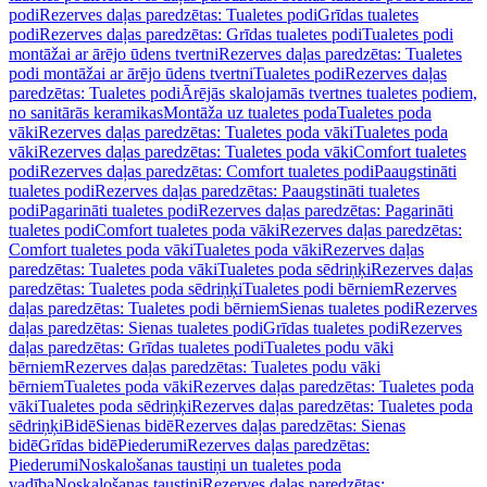
podi
Rezerves daļas paredzētas: Tualetes podi
Grīdas tualetes
podi
Rezerves daļas paredzētas: Grīdas tualetes podi
Tualetes podi
montāžai ar ārējo ūdens tvertni
Rezerves daļas paredzētas: Tualetes
podi montāžai ar ārējo ūdens tvertni
Tualetes podi
Rezerves daļas
paredzētas: Tualetes podi
Ārējās skalojamās tvertnes tualetes podiem,
no sanitārās keramikas
Montāža uz tualetes poda
Tualetes poda
vāki
Rezerves daļas paredzētas: Tualetes poda vāki
Tualetes poda
vāki
Rezerves daļas paredzētas: Tualetes poda vāki
Comfort tualetes
podi
Rezerves daļas paredzētas: Comfort tualetes podi
Paaugstināti
tualetes podi
Rezerves daļas paredzētas: Paaugstināti tualetes
podi
Pagarināti tualetes podi
Rezerves daļas paredzētas: Pagarināti
tualetes podi
Comfort tualetes poda vāki
Rezerves daļas paredzētas:
Comfort tualetes poda vāki
Tualetes poda vāki
Rezerves daļas
paredzētas: Tualetes poda vāki
Tualetes poda sēdriņķi
Rezerves daļas
paredzētas: Tualetes poda sēdriņķi
Tualetes podi bērniem
Rezerves
daļas paredzētas: Tualetes podi bērniem
Sienas tualetes podi
Rezerves
daļas paredzētas: Sienas tualetes podi
Grīdas tualetes podi
Rezerves
daļas paredzētas: Grīdas tualetes podi
Tualetes podu vāki
bērniem
Rezerves daļas paredzētas: Tualetes podu vāki
bērniem
Tualetes poda vāki
Rezerves daļas paredzētas: Tualetes poda
vāki
Tualetes poda sēdriņķi
Rezerves daļas paredzētas: Tualetes poda
sēdriņķi
Bidē
Sienas bidē
Rezerves daļas paredzētas: Sienas
bidē
Grīdas bidē
Piederumi
Rezerves daļas paredzētas:
Piederumi
Noskalošanas taustiņi un tualetes poda
vadība
Noskalošanas taustiņi
Rezerves daļas paredzētas: