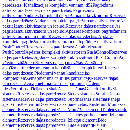
paredzētas: Kanalizācijas komplekti vannām, d52
Pagriežams
aktivizators
Rezerves daļas paredzētas: Pagriežams
aktivizators
Apdares komplekti pagriežamam aktivizatoram
Rezerves
daļas paredzētas: Apdares komplekti pagriežamam aktivizatoram
Ar
pagriežamu aktivizatoru un ieplūdi
Rezerves daļas paredzētas: Ar
pagriežamu aktivizatoru un ieplūdi
Apdares komplekti pagriežamam
aktivizatoram un ieplūdei
Rezerves daļas paredzētas: Apdares
komplekti pagriežamam aktivizatoram un ieplūdei
Ar aktivizatoru
PushControl
Rezerves daļas paredzētas: Ar aktivizatoru
PushControl
Apdares komplekti aktivizatoram PushControl
Rezerves
daļas paredzētas: Apdares komplekti aktivizatoram PushControl
Ar
vārstu aizbāžņiem
Rezerves daļas paredzētas: Ar vārstu
aizbāžņiem
Piederumi vannu kanalizācijas komplektiem
Rezerves
daļas paredzētas: Piederumi vannu kanalizācijas
komplektiem
Zemapmetuma caurules pārtraucējs
Rezerves daļas
paredzētas: Zemapmetuma caurules pārtraucējs
Ūdens
pieslēgumi
Instalācijas un skalošanas sistēmas
Geberit Duofix
Sienas
sistēmas
Rezerves daļas paredzētas: Sienas sistēmas
Stiprināšanas
sistēmas
Rezerves daļas paredzētas: Stiprināšanas sistēmas
Paneļu
apšuvums
Piederumi
Rezerves daļas paredzētas: Piederumi
Montāžas
elementi
Rezerves daļas paredzētas: Montāžas elementi
Tualetes podu
elementi
Rezerves daļas paredzētas: Tualetes podu elementi
Izlietņu
elementi
Rezerves daļas paredzētas: Izlietņu elementi
Bidē
elementi
Rezerves daļas paredzētas: Bidē elementi
Pisuāru