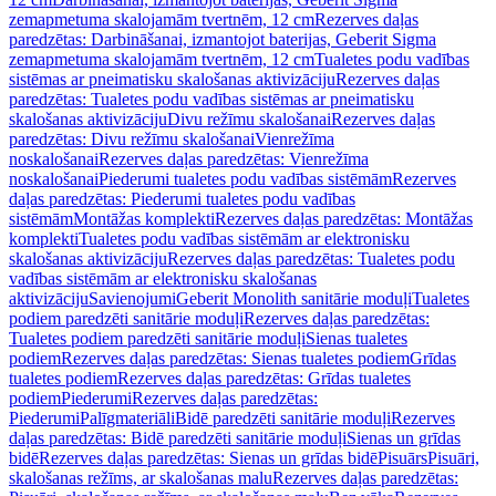
zemapmetuma skalojamām tvertnēm, 12 cm
Rezerves daļas
paredzētas: Darbināšanai, izmantojot baterijas, Geberit Sigma
zemapmetuma skalojamām tvertnēm, 12 cm
Tualetes podu vadības
sistēmas ar pneimatisku skalošanas aktivizāciju
Rezerves daļas
paredzētas: Tualetes podu vadības sistēmas ar pneimatisku
skalošanas aktivizāciju
Divu režīmu skalošanai
Rezerves daļas
paredzētas: Divu režīmu skalošanai
Vienrežīma
noskalošanai
Rezerves daļas paredzētas: Vienrežīma
noskalošanai
Piederumi tualetes podu vadības sistēmām
Rezerves
daļas paredzētas: Piederumi tualetes podu vadības
sistēmām
Montāžas komplekti
Rezerves daļas paredzētas: Montāžas
komplekti
Tualetes podu vadības sistēmām ar elektronisku
skalošanas aktivizāciju
Rezerves daļas paredzētas: Tualetes podu
vadības sistēmām ar elektronisku skalošanas
aktivizāciju
Savienojumi
Geberit Monolith sanitārie moduļi
Tualetes
podiem paredzēti sanitārie moduļi
Rezerves daļas paredzētas:
Tualetes podiem paredzēti sanitārie moduļi
Sienas tualetes
podiem
Rezerves daļas paredzētas: Sienas tualetes podiem
Grīdas
tualetes podiem
Rezerves daļas paredzētas: Grīdas tualetes
podiem
Piederumi
Rezerves daļas paredzētas:
Piederumi
Palīgmateriāli
Bidē paredzēti sanitārie moduļi
Rezerves
daļas paredzētas: Bidē paredzēti sanitārie moduļi
Sienas un grīdas
bidē
Rezerves daļas paredzētas: Sienas un grīdas bidē
Pisuārs
Pisuāri,
skalošanas režīms, ar skalošanas malu
Rezerves daļas paredzētas: