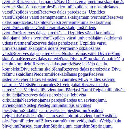
tvertnes
Rezerves daļas paredzētas: Delta zemapmetuma skalojamās
tvertnes
Skalošanas caurules
Piederumi
Uzpildes un noskalošanas
vārsti
Uzpildes vārsti
Rezerves daļas paredzētas: Uzpildes
vārsti
Uzpildes vārsti zemapmetuma skalojamām tvertnēm
Rezerves
daļas paredzētas: Uzpildes vārsti zemapmetuma skalojamām
tvertnēm
Uzpildes vārsti keramikas skalojamā ūdens
tvertnēm
Rezerves daļas paredzētas: Uzpildes vārsti keramikas
skalojamā ūdens tvertnēm
Uzpildes vārsti universālajām skalojamā
ūdens tvertnēm
Rezerves daļas paredzētas: Uzpildes vārsti
universālajām skalojamā ūdens tvertnēm
Noskalošanas
vārsti
Rezerves daļas paredzētas: Noskalošanas vārsti
Divu režīmu
skalošana
Rezerves daļas paredzētas: Divu režīmu skalošana
Iekšējo
detaļu komplekti
Rezerves daļas paredzētas: Iekšējo detaļu
komplekti
Divu režīmu skalošana
Rezerves daļas paredzētas: Divu
režīmu skalošana
Piederumi
Noskalošanas pogas
Padeves
sistēmas
Geberit FlowFit
Sistēmu caurules ML
Apsildes sistēmu
caurules ML
Sistēmu caurules SL
Veidgabali
Rezerves daļas
paredzētas: Veidgabali
Savienojumi
Pārejas
Līkumi
Trejgabali
Iebūvēta
cirkulācija
Rezerves daļas paredzētas: Iebūvēta
cirkulācija
Neatvienojamas pārejas
Pārejas un savienojumi,
atvienojami
Noslēgi
Pieslēgumi
Sadalītājs ar vītnes
pieslēgumu
Sadalītājs ar presēšanas pieslēgumu
Apsildes
trejgabals
Apsildes pārejas un savienojumi, atvienojami
Apsildes
pieslēgumi
Piederumi
Blīves caurulēm un veidgabaliem
Veidgabalu
blīvējumi
Pārsegi caurulēm
Stiprinājumi caurulēm
Stiprinājumi