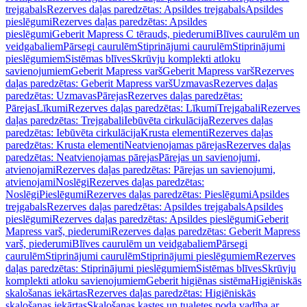
trejgabals
Rezerves daļas paredzētas: Apsildes trejgabals
Apsildes
pieslēgumi
Rezerves daļas paredzētas: Apsildes
pieslēgumi
Geberit Mapress C tērauds, piederumi
Blīves caurulēm un
veidgabaliem
Pārsegi caurulēm
Stiprinājumi caurulēm
Stiprinājumi
pieslēgumiem
Sistēmas blīves
Skrūvju komplekti atloku
savienojumiem
Geberit Mapress varš
Geberit Mapress varš
Rezerves
daļas paredzētas: Geberit Mapress varš
Uzmavas
Rezerves daļas
paredzētas: Uzmavas
Pārejas
Rezerves daļas paredzētas:
Pārejas
Līkumi
Rezerves daļas paredzētas: Līkumi
Trejgabali
Rezerves
daļas paredzētas: Trejgabali
Iebūvēta cirkulācija
Rezerves daļas
paredzētas: Iebūvēta cirkulācija
Krusta elementi
Rezerves daļas
paredzētas: Krusta elementi
Neatvienojamas pārejas
Rezerves daļas
paredzētas: Neatvienojamas pārejas
Pārejas un savienojumi,
atvienojami
Rezerves daļas paredzētas: Pārejas un savienojumi,
atvienojami
Noslēgi
Rezerves daļas paredzētas:
Noslēgi
Pieslēgumi
Rezerves daļas paredzētas: Pieslēgumi
Apsildes
trejgabals
Rezerves daļas paredzētas: Apsildes trejgabals
Apsildes
pieslēgumi
Rezerves daļas paredzētas: Apsildes pieslēgumi
Geberit
Mapress varš, piederumi
Rezerves daļas paredzētas: Geberit Mapress
varš, piederumi
Blīves caurulēm un veidgabaliem
Pārsegi
caurulēm
Stiprinājumi caurulēm
Stiprinājumi pieslēgumiem
Rezerves
daļas paredzētas: Stiprinājumi pieslēgumiem
Sistēmas blīves
Skrūvju
komplekti atloku savienojumiem
Geberit higiēnas sistēma
Higiēniskās
skalošanas iekārtas
Rezerves daļas paredzētas: Higiēniskās
skalošanas iekārtas
Skalošanas kastes un tualetes poda vadība ar