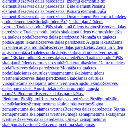
elementi
Rezerves daļas paredzētas: Izlietņu elementi
Bidē
elementi
Rezerves daļas paredzētas: Bidē elementi
Pisuāru
elementi
Rezerves daļas paredzētas: Pisuāru elementi
Dušu
elementi
Rezerves daļas paredzētas: Dušu elementi
Piederumi
Tualetes
podu elementiem
Stiprinājumiem
Ārējās skalojamā ūdens
tvertnes
Tualetes podu ārējās skalojamā ūdens tvertnes
Rezerves daļas
paredzētas: Tualetes podu ārējās skalojamā ūdens tvertnes
Montāža
uz tualetes poda
Rezerves daļas paredzētas: Montāža uz tualetes
poda
Augstu iekārts
Rezerves daļas paredzētas: Augstu iekārts
Zema
un vidēji augsta montāža
Rezerves daļas paredzētas: Zema un vidēji
augsta montāža
Tualetes podu ārējās skalojamā ūdens tvertnes no
sanitārās keramikas
Rezerves daļas paredzētas: Tualetes podu ārējās
skalojamā ūdens tvertnes no sanitārās keramikas
Montāža uz tualetes
poda
Rezerves daļas paredzētas: Montāža uz tualetes
poda
Skalošanas caurules virsapmetuma skalojamā ūdens
tvertnēm
Rezerves daļas paredzētas: Skalošanas caurules
virsapmetuma skalojamā ūdens tvertnēm
Augstu iekārts
Rezerves
daļas paredzētas: Augstu iekārts
Zema un vidēji augsta
montāža
Piederumi
Rezerves daļas paredzētas:
Piederumi
Pieslēgumi
Rezerves daļas paredzētas: Pieslēgumi
Stūra
vārsti
Manšetes
Zemapmetuma skalojamās tvertnes
Sigma
zemapmetuma skalojamās tvertnes
Rezerves daļas paredzētas: Sigma
zemapmetuma skalojamās tvertnes
Omega zemapmetuma skalojamās
tvertnes
Rezerves daļas paredzētas: Omega zemapmetuma
skalojamās tvertnes
Delta zemapmetuma skalojamās