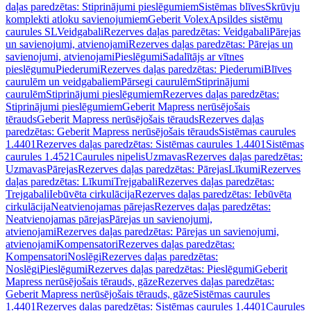
daļas paredzētas: Stiprinājumi pieslēgumiem
Sistēmas blīves
Skrūvju
komplekti atloku savienojumiem
Geberit Volex
Apsildes sistēmu
caurules SL
Veidgabali
Rezerves daļas paredzētas: Veidgabali
Pārejas
un savienojumi, atvienojami
Rezerves daļas paredzētas: Pārejas un
savienojumi, atvienojami
Pieslēgumi
Sadalītājs ar vītnes
pieslēgumu
Piederumi
Rezerves daļas paredzētas: Piederumi
Blīves
caurulēm un veidgabaliem
Pārsegi caurulēm
Stiprinājumi
caurulēm
Stiprinājumi pieslēgumiem
Rezerves daļas paredzētas:
Stiprinājumi pieslēgumiem
Geberit Mapress nerūsējošais
tērauds
Geberit Mapress nerūsējošais tērauds
Rezerves daļas
paredzētas: Geberit Mapress nerūsējošais tērauds
Sistēmas caurules
1.4401
Rezerves daļas paredzētas: Sistēmas caurules 1.4401
Sistēmas
caurules 1.4521
Caurules nipelis
Uzmavas
Rezerves daļas paredzētas:
Uzmavas
Pārejas
Rezerves daļas paredzētas: Pārejas
Līkumi
Rezerves
daļas paredzētas: Līkumi
Trejgabali
Rezerves daļas paredzētas:
Trejgabali
Iebūvēta cirkulācija
Rezerves daļas paredzētas: Iebūvēta
cirkulācija
Neatvienojamas pārejas
Rezerves daļas paredzētas:
Neatvienojamas pārejas
Pārejas un savienojumi,
atvienojami
Rezerves daļas paredzētas: Pārejas un savienojumi,
atvienojami
Kompensatori
Rezerves daļas paredzētas:
Kompensatori
Noslēgi
Rezerves daļas paredzētas:
Noslēgi
Pieslēgumi
Rezerves daļas paredzētas: Pieslēgumi
Geberit
Mapress nerūsējošais tērauds, gāze
Rezerves daļas paredzētas:
Geberit Mapress nerūsējošais tērauds, gāze
Sistēmas caurules
1.4401
Rezerves daļas paredzētas: Sistēmas caurules 1.4401
Caurules