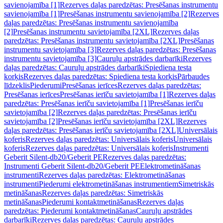
savienojamība [1]
Rezerves daļas paredzētas: Presēšanas instrumentu
savienojamība [1]
Presēšanas instrumentu savienojamība [2]
Rezerves
daļas paredzētas: Presēšanas instrumentu savienojamība
[2]
Presēšanas instrumentu savietojamība [2XL]
Rezerves daļas
paredzētas: Presēšanas instrumentu savietojamība [2XL]
Presēšanas
instrumentu savietojamība [3]
Rezerves daļas paredzētas: Presēšanas
instrumentu savietojamība [3]
Cauruļu apstrādes darbarīki
Rezerves
daļas paredzētas: Cauruļu apstrādes darbarīki
Spiediena testa
korķis
Rezerves daļas paredzētas: Spiediena testa korķis
Pārbaudes
līdzeklis
Piederumi
Presēšanas ierīces
Rezerves daļas paredzētas:
Presēšanas ierīces
Presēšanas ierīču savietojamība [1]
Rezerves daļas
paredzētas: Presēšanas ierīču savietojamība [1]
Presēšanas ierīču
savietojamība [2]
Rezerves daļas paredzētas: Presēšanas ierīču
savietojamība [2]
Presēšanas ierīču savietojamība [2XL]
Rezerves
daļas paredzētas: Presēšanas ierīču savietojamība [2XL]
Universālais
koferis
Rezerves daļas paredzētas: Universālais koferis
Universālais
koferis
Rezerves daļas paredzētas: Universālais koferis
Instrumenti
Geberit Silent-db20/Geberit PE
Rezerves daļas paredzētas:
Instrumenti Geberit Silent-db20/Geberit PE
Elektrometināšanas
instrumenti
Rezerves daļas paredzētas: Elektrometināšanas
instrumenti
Piederumi elektrometināšanas instrumentiem
Simetriskās
metināšanas
Rezerves daļas paredzētas: Simetriskās
metināšanas
Piederumi kontaktmetināšanas
Rezerves daļas
paredzētas: Piederumi kontaktmetināšanas
Cauruļu apstrādes
darbarīki
Rezerves daļas paredzētas: Cauruļu apstrādes