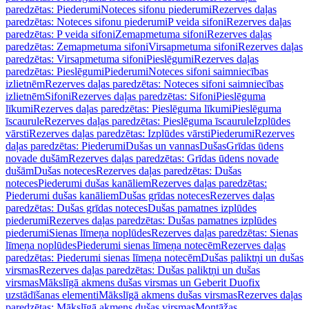
paredzētas: Piederumi
Noteces sifonu piederumi
Rezerves daļas
paredzētas: Noteces sifonu piederumi
P veida sifoni
Rezerves daļas
paredzētas: P veida sifoni
Zemapmetuma sifoni
Rezerves daļas
paredzētas: Zemapmetuma sifoni
Virsapmetuma sifoni
Rezerves daļas
paredzētas: Virsapmetuma sifoni
Pieslēgumi
Rezerves daļas
paredzētas: Pieslēgumi
Piederumi
Noteces sifoni saimniecības
izlietnēm
Rezerves daļas paredzētas: Noteces sifoni saimniecības
izlietnēm
Sifoni
Rezerves daļas paredzētas: Sifoni
Pieslēguma
līkumi
Rezerves daļas paredzētas: Pieslēguma līkumi
Pieslēguma
īscaurule
Rezerves daļas paredzētas: Pieslēguma īscaurule
Izplūdes
vārsti
Rezerves daļas paredzētas: Izplūdes vārsti
Piederumi
Rezerves
daļas paredzētas: Piederumi
Dušas un vannas
Dušas
Grīdas ūdens
novade dušām
Rezerves daļas paredzētas: Grīdas ūdens novade
dušām
Dušas noteces
Rezerves daļas paredzētas: Dušas
noteces
Piederumi dušas kanāliem
Rezerves daļas paredzētas:
Piederumi dušas kanāliem
Dušas grīdas noteces
Rezerves daļas
paredzētas: Dušas grīdas noteces
Dušas pamatnes izplūdes
piederumi
Rezerves daļas paredzētas: Dušas pamatnes izplūdes
piederumi
Sienas līmeņa noplūdes
Rezerves daļas paredzētas: Sienas
līmeņa noplūdes
Piederumi sienas līmeņa notecēm
Rezerves daļas
paredzētas: Piederumi sienas līmeņa notecēm
Dušas paliktņi un dušas
virsmas
Rezerves daļas paredzētas: Dušas paliktņi un dušas
virsmas
Mākslīgā akmens dušas virsmas un Geberit Duofix
uzstādīšanas elementi
Mākslīgā akmens dušas virsmas
Rezerves daļas
paredzētas: Mākslīgā akmens dušas virsmas
Montāžas