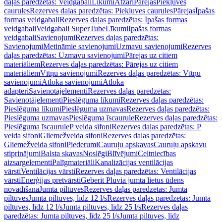
daļas paredzētas: Veidgabali
Līkumi
Atzari
Pārejas
Piekļuves
caurules
Rezerves daļas paredzētas: Piekļuves caurules
Pārejas
Īpašas
formas veidgabali
Rezerves daļas paredzētas: Īpašas formas
veidgabali
Veidgabali SuperTube
Līkumi
Īpašas formas
veidgabali
Savienojumi
Rezerves daļas paredzētas:
Savienojumi
Metināmie savienojumi
Uzmavu savienojumi
Rezerves
daļas paredzētas: Uzmavu savienojumi
Pārejas uz citiem
materiāliem
Rezerves daļas paredzētas: Pārejas uz citiem
materiāliem
Vītņu savienojumi
Rezerves daļas paredzētas: Vītņu
savienojumi
Atloka savienojumi
Atloka
adapteri
Savienotājelementi
Rezerves daļas paredzētas:
Savienotājelementi
Pieslēguma līkumi
Rezerves daļas paredzētas:
Pieslēguma līkumi
Pieslēguma uzmavas
Rezerves daļas paredzētas:
Pieslēguma uzmavas
Pieslēguma īscaurule
Rezerves daļas paredzētas:
Pieslēguma īscaurule
P veida sifoni
Rezerves daļas paredzētas: P
veida sifoni
Gliemežveida sifoni
Rezerves daļas paredzētas:
Gliemežveida sifoni
Piederumi
Cauruļu apskavas
Cauruļu apskavu
stiprinājumi
Balsta skavas
Noslēgi
Blīvējumi
Celtniecības
aizsargelementi
Palīgmateriāli
Kanalizācijas ventilācijas
vārsti
Ventilācijas vārsti
Rezerves daļas paredzētas: Ventilācijas
vārsti
Enerģijas pretvārsti
Geberit Pluvia jumta lietus ūdens
novadīšana
Jumta piltuves
Rezerves daļas paredzētas: Jumta
piltuves
Jumta piltuves, līdz 12 l/s
Rezerves daļas paredzētas: Jumta
piltuves, līdz 12 l/s
Jumta piltuves, līdz 25 l/s
Rezerves daļas
paredzētas: Jumta piltuves, līdz 25 l/s
Jumta piltuves, līdz