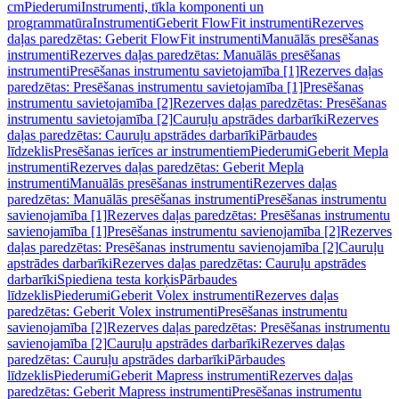
cm
Piederumi
Instrumenti, tīkla komponenti un
programmatūra
Instrumenti
Geberit FlowFit instrumenti
Rezerves
daļas paredzētas: Geberit FlowFit instrumenti
Manuālās presēšanas
instrumenti
Rezerves daļas paredzētas: Manuālās presēšanas
instrumenti
Presēšanas instrumentu savietojamība [1]
Rezerves daļas
paredzētas: Presēšanas instrumentu savietojamība [1]
Presēšanas
instrumentu savietojamība [2]
Rezerves daļas paredzētas: Presēšanas
instrumentu savietojamība [2]
Cauruļu apstrādes darbarīki
Rezerves
daļas paredzētas: Cauruļu apstrādes darbarīki
Pārbaudes
līdzeklis
Presēšanas ierīces ar instrumentiem
Piederumi
Geberit Mepla
instrumenti
Rezerves daļas paredzētas: Geberit Mepla
instrumenti
Manuālās presēšanas instrumenti
Rezerves daļas
paredzētas: Manuālās presēšanas instrumenti
Presēšanas instrumentu
savienojamība [1]
Rezerves daļas paredzētas: Presēšanas instrumentu
savienojamība [1]
Presēšanas instrumentu savienojamība [2]
Rezerves
daļas paredzētas: Presēšanas instrumentu savienojamība [2]
Cauruļu
apstrādes darbarīki
Rezerves daļas paredzētas: Cauruļu apstrādes
darbarīki
Spiediena testa korķis
Pārbaudes
līdzeklis
Piederumi
Geberit Volex instrumenti
Rezerves daļas
paredzētas: Geberit Volex instrumenti
Presēšanas instrumentu
savienojamība [2]
Rezerves daļas paredzētas: Presēšanas instrumentu
savienojamība [2]
Cauruļu apstrādes darbarīki
Rezerves daļas
paredzētas: Cauruļu apstrādes darbarīki
Pārbaudes
līdzeklis
Piederumi
Geberit Mapress instrumenti
Rezerves daļas
paredzētas: Geberit Mapress instrumenti
Presēšanas instrumentu