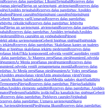
mi
Rezerves daļas paredzētas: Līkumi
Trejgabali
Rezerves daļas
ojamas pārejas
Pārejas un savienojumi, atvienojami
Rezerves daļas
slēgi
Apsildes trejgabals
Rezerves daļas paredzētas: Apsildes
abaliem
Pārsegi caurulēm
Stiprinājumi caurulēm
Stiprinājumi
Geberit Mapress varš
Uzmavas
Rezerves daļas paredzētas:
Iebūvēta cirkulācija
Rezerves daļas paredzētas: Iebūvēta
jas
Pārejas un savienojumi, atvienojami
Rezerves daļas paredzētas:
gabals
Rezerves daļas paredzētas: Apsildes trejgabals
Apsildes
 piederumi
Blīves caurulēm un veidgabaliem
Pārsegi
lekti atloku savienojumiem
Geberit higiēnas sistēma
Higiēniskās
s iekārtu
Rezerves daļas paredzētas: Skalošanas kastes un tualetes
ības ar higiēnas skalošanas iekārtu piederumi
Rezerves daļas
rošanas bloki
Tīkla komponenti
Lodveida ventiļi
Caurplūdes ventiļi
 daļas paredzētas: Ar Mapress presēšanas pieslēgumiem
Lodveida
eslēgumiem
Ar Mepla presēšanas pieslēgumiem
Rezerves daļas
lēgumiem
Lodveida ventiļi zemapmetuma montāžai
Rezerves daļas
redzētas: Ar Mepla presēšanas pieslēgumiem
Ar Volex presēšanas
m
Apsildes atgaisošanas vārsti
Ātrās atgaisošanas vārsti
Virsmu
Cauruļu līkumu balsti
Sadales skapji
Metāla sadales skapji
Sadalītāju
Termometrs
Pārejas
Rezerves daļas paredzētas: Pārejas
Sadalītāju
nības
Apsildes elementu sadalītāji
Rezerves daļas paredzētas: Apsildes
matori
Piederumi
Sadalītāju izolācija
Ēku kanalizācijas sistēmas
Geberit
s
Rezerves daļas paredzētas: Piekļuves caurules
Veidgabali
ezerves daļas paredzētas: Uzmavu savienojumi
Skavu
as: Savienotājelementi
Pieslēguma līkumi
Rezerves daļas paredzētas: