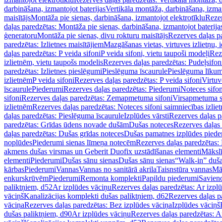
darbināšana, izmantojot baterijas
Vertikāla montāža, darbināšana, izma
maisītājs
Montāža pie sienas, darbināšana, izmantojot elektrotīklu
Rezer
daļas paredzētas: Montāža pie sienas, darbināšana, izmantojot baterija
ģeneratoru
Montāža pie sienas, divu rokturu maisītājs
Rezerves daļas pa
paredzētas: Izlietnes maisītājiem
Mazgāšanas vietas, virtuves izlietņu, i
daļas paredzētas: P veida sifoni
P veida sifoni, vietu taupoši modeļi
Reze
izlietnēm, vietu taupošs modelis
Rezerves daļas paredzētas: Pudeļsifoni
paredzētas: Izlietnes pieslēgumi
Pieslēguma īscaurule
Pieslēguma līkum
izlietnēm
P veida sifoni
Rezerves daļas paredzētas: P veida sifoni
Virtuv
īscaurule
Piederumi
Rezerves daļas paredzētas: Piederumi
Noteces sifo
sifoni
Rezerves daļas paredzētas: Zemapmetuma sifoni
Virsapmetuma s
izlietnēm
Rezerves daļas paredzētas: Noteces sifoni saimniecības izlie
daļas paredzētas: Pieslēguma īscaurule
Izplūdes vārsti
Rezerves daļas pa
paredzētas: Grīdas ūdens novade dušām
Dušas noteces
Rezerves daļas
daļas paredzētas: Dušas grīdas noteces
Dušas pamatnes izplūdes piede
noplūdes
Piederumi sienas līmeņa notecēm
Rezerves daļas paredzētas:
akmens dušas virsmas un Geberit Duofix uzstādīšanas elementi
Mākslī
elementi
Piederumi
Dušas sānu sienas
Dušas sānu sienas
“Walk-in” duša
kārbas
Piederumi
Vannas
Vannas no sanitārā akrila
Taisnstūra vannas
Mā
enkurskrūvēm
Piederumi
Remonta komplekti
Papildu piederumi
Savien
paliktņiem, d52
Ar izplūdes vāciņu
Rezerves daļas paredzētas: Ar izpl
vāciņš
Kanalizācijas komplekti dušas paliktņiem, d62
Rezerves daļas p
vāciņa
Rezerves daļas paredzētas: Bez izplūdes vāciņa
Izplūdes vāciņš
dušas paliktņiem, d90
Ar izplūdes vāciņu
Rezerves daļas paredzētas: A