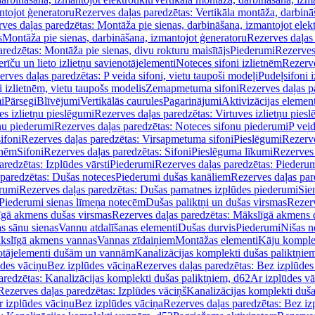
ntojot ģeneratoru
Rezerves daļas paredzētas: Vertikāla montāža, darbinā
ves daļas paredzētas: Montāža pie sienas, darbināšana, izmantojot elekt
s
Montāža pie sienas, darbināšana, izmantojot ģeneratoru
Rezerves daļas 
redzētas: Montāža pie sienas, divu rokturu maisītājs
Piederumi
Rezerves
erīču un lieto izlietņu savienotājelementi
Noteces sifoni izlietnēm
Rezerve
rves daļas paredzētas: P veida sifoni, vietu taupoši modeļi
Pudeļsifoni 
 izlietnēm, vietu taupošs modelis
Zemapmetuma sifoni
Rezerves daļas 
i
Pārsegi
Blīvējumi
Vertikālās caurules
Pagarinājumi
Aktivizācijas element
es izlietņu pieslēgumi
Rezerves daļas paredzētas: Virtuves izlietņu pies
nu piederumi
Rezerves daļas paredzētas: Noteces sifonu piederumi
P veid
ifoni
Rezerves daļas paredzētas: Virsapmetuma sifoni
Pieslēgumi
Rezerve
tnēm
Sifoni
Rezerves daļas paredzētas: Sifoni
Pieslēguma līkumi
Rezerves 
redzētas: Izplūdes vārsti
Piederumi
Rezerves daļas paredzētas: Piederu
 paredzētas: Dušas noteces
Piederumi dušas kanāliem
Rezerves daļas par
rumi
Rezerves daļas paredzētas: Dušas pamatnes izplūdes piederumi
Sie
 Piederumi sienas līmeņa notecēm
Dušas paliktņi un dušas virsmas
Rezerv
gā akmens dušas virsmas
Rezerves daļas paredzētas: Mākslīgā akmens 
s sānu sienas
Vannu atdalīšanas elementi
Dušas durvis
Piederumi
Nišas n
kslīgā akmens vannas
Vannas zīdaiņiem
Montāžas elementi
Kāju komplek
otājelementi dušām un vannām
Kanalizācijas komplekti dušas paliktņie
ūdes vāciņu
Bez izplūdes vāciņa
Rezerves daļas paredzētas: Bez izplūdes
aredzētas: Kanalizācijas komplekti dušas paliktņiem, d62
Ar izplūdes v
Rezerves daļas paredzētas: Izplūdes vāciņš
Kanalizācijas komplekti duša
r izplūdes vāciņu
Bez izplūdes vāciņa
Rezerves daļas paredzētas: Bez iz