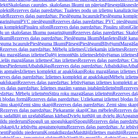
lekti
Skalošanas caurules, skalošanas līkumi un pārejas
Pārsegplāksnes
I
plekti
Rezerves daļas paredzētas: Tualetes podu un izlietņu kanalizācija
rule
Rezerves daļas paredzētas: Pieslēguma īscaurule
Pieslēguma komple
agarinājumi
PVC pieslēgumi
Rezerves daļas paredzētas: PVC pieslēgumi
jas komplekti
Pisuāru sifoni
Rezerves daļas paredzētas: Pisuāru sifoni
Glie
ļu un skalošanas līkumu pagarinājumi
Rezerves daļas paredzētas: Skalo
līkumi
Rezerves daļas paredzētas: Pieslēguma līkumi
Manšetes
Bidē kanal
ēguma īscaurule
Pieslēguma līkumi
Pārsegi
Pieslēgumi
Blīvējumi
Mazgāšan
Rezerves daļas paredzētas: Mēbeļu izlietnes
Uzliekamās izlietnes
Rezerve
oku mazgāšanas izlietne
Daļēji iemontētās izlietnes
Iebūvējamas izlietnes
Lielās mazgāšanas izlietnes
Citas izlietnes
Rezerves daļas paredzētas: Cita
etnes
Piederumi
Atbalstkājas
Rezerves daļas paredzētas: Atbalstkājas
Atbal
ās apmales
Izlietnes komplekti ar apakšskapi
Roku mazgāšanas izlietnes 
erves daļas paredzētas: Izlietnes komplekti ar apakšskapi
Mēbeļu izlietn
pakšskapi
Rezerves daļas paredzētas: Iebūvējamas izlietnes komplekti a
es daļas paredzētas: Izlietnes mazām vannas istabām
Izlietnēm
Rezerves 
edzētas: Mēbeļu izlietnēm
Stūra roku mazgāšanas izlietnēm
Rezerves daļ
ei bļodas formā
Rezerves daļas paredzētas: Uzliekamai izlietnei bļodas f
Sānu skapji
Zemi sānu skapji
Rezerves daļas paredzētas: Zemi sānu skapj
Rezerves daļas paredzētas: Piekaramie skapji
Citas mēbeles
Rezerves daļ
u sadalītāji un uzglabāšanas kārbas
Dvieļu turētāji un dvieļu āķi
Apgaism
ildu piederumi
Spoguļi un spoguļskapji
Spoguļi
Rezerves daļas paredzēta
uļskapji
Ar iebūvētu apgaismojumu
Rezerves daļas paredzētas: Ar iebū
enti
Papildu piederumi
Kontaktligzdas
Maisītāji
Izlietnes maisītāji
Rezerve
arbināšana, izmantojot elektrotīklu
Vertikāla montāža, darbināšana, izma