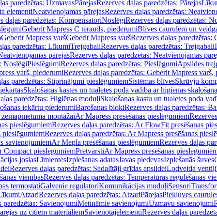
ļas paredzētas: Uzmavas
Pārejas
Rezerves daļas paredzētas: Pārejas
Līku
ta elementi
Neatvienojamas pārejas
Rezerves daļas paredzētas: Neatvien
s daļas paredzētas: Kompensatori
Noslēgi
Rezerves daļas paredzētas: No
slēgumi
Geberit Mapress C tērauds, piederumi
Blīves caurulēm un veidg
m
Geberit Mapress varš
Geberit Mapress varš
Rezerves daļas paredzētas: 
ļas paredzētas: Līkumi
Trejgabali
Rezerves daļas paredzētas: Trejgabali
Neatvienojamas pārejas
Rezerves daļas paredzētas: Neatvienojamas pāre
: Noslēgi
Pieslēgumi
Rezerves daļas paredzētas: Pieslēgumi
Apsildes trej
ress varš, piederumi
Rezerves daļas paredzētas: Geberit Mapress varš,
ļas paredzētas: Stiprinājumi pieslēgumiem
Sistēmas blīves
Skrūvju komp
iekārtas
Skalošanas kastes un tualetes poda vadība ar higiēnas skalošana
aļas paredzētas: Higiēnas moduļi
Skalošanas kastu un tualetes poda vad
lošanas iekārtu piederumi
Barošanas bloki
Rezerves daļas paredzētas: Ba
iļi zemapmetuma montāžai
Ar Mapress presēšanas pieslēgumiem
Rezerves
nas pieslēgumiem
Rezerves daļas paredzētas: Ar FlowFit presēšanas pi
s pieslēgumiem
Rezerves daļas paredzētas: Ar Mapress presēšanas pies
es savienojumiem
Ar Mepla presēšanas pieslēgumiem
Rezerves daļas pa
Ar Compact pieslēgumiem
Pretvārsti
Ar Mapress presēšanas pieslēgumie
ācijas joslas
Līmlentes
Izplešanas adatas
Javas piedevas
Izplešanās šuves
ldei
Rezerves daļas paredzētas: Sadalītāji grīdas apsildei
Lodveida ventiļi
šanas vienības
Rezerves daļas paredzētas: Temperatūras regulēšanas vie
pas termostati
Galvenie regulatori
Komunikācijas moduļi
Sensori
Transfor
Līkumi
Atzari
Rezerves daļas paredzētas: Atzari
Pārejas
Piekļuves caurule
s paredzētas: Savienojumi
Metināmie savienojumi
Uzmavu savienojumi
R
ārejas uz citiem materiāliem
Savienotājelementi
Rezerves daļas paredzēt