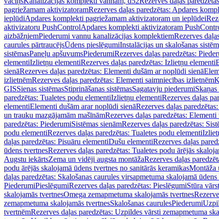
vāciņš
Kanalizācijas komplekti vannām, d52
Rezerves daļas paredzēta
pagriežamam aktivizatoram
Rezerves daļas paredzētas: Apdares komp
ieplūdi
Apdares komplekti pagriežamam aktivizatoram un ieplūdei
Rez
aktivizatoru PushControl
Apdares komplekti aktivizatoram PushContr
aizbāžņiem
Piederumi vannu kanalizācijas komplektiem
Rezerves daļa
caurules pārtraucējs
Ūdens pieslēgumi
Instalācijas un skalošanas sistē
sistēmas
Paneļu apšuvums
Piederumi
Rezerves daļas paredzētas: Piede
elementi
Izlietņu elementi
Rezerves daļas paredzētas: Izlietņu elementi
B
sienā
Rezerves daļas paredzētas: Elementi dušām ar noplūdi sienā
Elem
izlietnēm
Rezerves daļas paredzētas: Elementi saimniecības izlietnēm
K
GIS
Sienas sistēmas
Stiprināšanas sistēmas
Sagatavju piederumi
Skaņas 
paredzētas: Tualetes podu elementi
Izlietņu elementi
Rezerves daļas par
elementi
Elementi dušām arar noplūdi sienā
Rezerves daļas paredzētas:
un trauku mazgājamām mašīnām
Rezerves daļas paredzētas: Element
paredzētas: Piederumi
Sistēmas sienām
Rezerves daļas paredzētas: Sis
podu elementi
Rezerves daļas paredzētas: Tualetes podu elementi
Izlie
daļas paredzētas: Pisuāru elementi
Dušu elementi
Rezerves daļas pared
ūdens tvertnes
Rezerves daļas paredzētas: Tualetes podu ārējās skaloj
Augstu iekārts
Zema un vidēji augsta montāža
Rezerves daļas paredzēt
podu ārējās skalojamā ūdens tvertnes no sanitārās keramikas
Montāža u
daļas paredzētas: Skalošanas caurules virsapmetuma skalojamā ūdens
Piederumi
Pieslēgumi
Rezerves daļas paredzētas: Pieslēgumi
Stūra vārst
skalojamās tvertnes
Omega zemapmetuma skalojamās tvertnes
Rezerve
zemapmetuma skalojamās tvertnes
Skalošanas caurules
Piederumi
Uzpil
tvertnēm
Rezerves daļas paredzētas: Uzpildes vārsti zemapmetuma sk