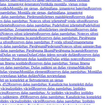
šana, izmantojot ģeneratoru
Vertikāla montāža, vienas sviras
rotīklu
Montāža pie sienas, darbināšana, izmantojot baterijas
Rezerves
paredzētas: Montāža pie sienas, darbināšana, izmantojot
 daļas paredzētas: Piederumi
Izlietnes maisītājiem
Rezerves daļas
s daļas paredzētas: Noteces sifoni izlietnēm
P veida sifoni
Rezerves
izlietnēm
Rezerves daļas paredzētas: Pudeļsifoni izlietnēm
Pudeļsifoni
paredzētas: Zemapmetuma sifoni
Izlietnes pieslēgumi
Rezerves daļas
i
Noteces sifoni izlietnēm
Rezerves daļas paredzētas: Noteces sifoni
lēgumi
Pieslēguma īscaurule
Rezerves daļas paredzētas: Pieslēguma
a sifoni
Rezerves daļas paredzētas: P veida sifoni
Zemapmetuma
s daļas paredzētas: Pieslēgumi
Piederumi
Noteces sifoni saimniecības
daļas paredzētas: Pieslēguma līkumi
Pieslēguma īscaurule
Rezerves
mi
Dušas un vannas
Dušas
Grīdas ūdens novade dušām
Rezerves daļas
edzētas: Piederumi dušas kanāliem
Dušas grīdas noteces
Rezerves
nas līmeņa noplūdes
Rezerves daļas paredzētas: Sienas līmeņa
es daļas paredzētas: Dušas paliktņi un dušas virsmas
Mākslīgā
dušas virsmas
Montāžas elementi
Rezerves daļas paredzētas: Montāžas
ovietošanas kārbas dušām
Nišas novietošanas
ti un komplekti ar šķērsstieņiem un sienas
m, d52
Rezerves daļas paredzētas: Kanalizācijas komplekti dušas
 vāciņa
Izplūdes vāciņš
Rezerves daļas paredzētas: Izplūdes
āciņu
Rezerves daļas paredzētas: Ar izplūdes vāciņu
Bez izplūdes
s paliktņiem, d90
Rezerves daļas paredzētas: Kanalizācijas komplekti
plūdes vāciņa
Izplūdes vāciņš
Rezerves daļas paredzētas: Izplūdes