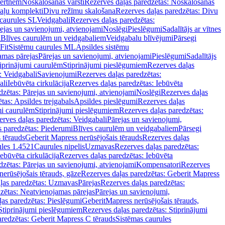
vertnēm
Noskalošanas vārsti
Rezerves daļas paredzētas: Noskalošanas
taļu komplekti
Divu režīmu skalošana
Rezerves daļas paredzētas: Divu
caurules SL
Veidgabali
Rezerves daļas paredzētas:
ejas un savienojumi, atvienojami
Noslēgi
Pieslēgumi
Sadalītājs ar vītnes
i
Blīves caurulēm un veidgabaliem
Veidgabalu blīvējumi
Pārsegi
Fit
Sistēmu caurules ML
Apsildes sistēmu
amas pārejas
Pārejas un savienojumi, atvienojami
Pieslēgumi
Sadalītājs
iprinājumi caurulēm
Stiprinājumi pieslēgumiem
Rezerves daļas
: Veidgabali
Savienojumi
Rezerves daļas paredzētas:
ali
Iebūvēta cirkulācija
Rezerves daļas paredzētas: Iebūvēta
dzētas: Pārejas un savienojumi, atvienojami
Noslēgi
Rezerves daļas
tas: Apsildes trejgabals
Apsildes pieslēgumi
Rezerves daļas
mi caurulēm
Stiprinājumi pieslēgumiem
Rezerves daļas paredzētas:
rves daļas paredzētas: Veidgabali
Pārejas un savienojumi,
s paredzētas: Piederumi
Blīves caurulēm un veidgabaliem
Pārsegi
 tērauds
Geberit Mapress nerūsējošais tērauds
Rezerves daļas
ules 1.4521
Caurules nipelis
Uzmavas
Rezerves daļas paredzētas:
Iebūvēta cirkulācija
Rezerves daļas paredzētas: Iebūvēta
dzētas: Pārejas un savienojumi, atvienojami
Kompensatori
Rezerves
nerūsējošais tērauds, gāze
Rezerves daļas paredzētas: Geberit Mapress
ļas paredzētas: Uzmavas
Pārejas
Rezerves daļas paredzētas:
zētas: Neatvienojamas pārejas
Pārejas un savienojumi,
ļas paredzētas: Pieslēgumi
GeberitMapress nerūsējošais tērauds,
Stiprinājumi pieslēgumiem
Rezerves daļas paredzētas: Stiprinājumi
aredzētas: Geberit Mapress C tērauds
Sistēmas caurules