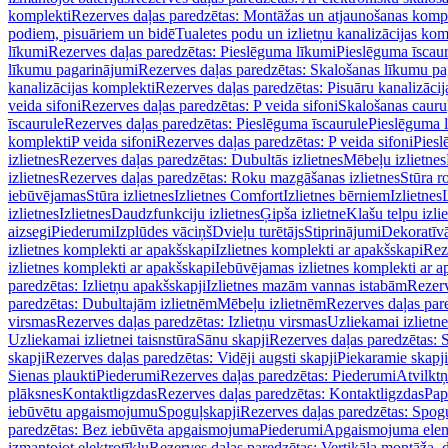
komplekti
Rezerves daļas paredzētas: Montāžas un atjaunošanas komp
podiem, pisuāriem un bidē
Tualetes podu un izlietņu kanalizācijas kom
līkumi
Rezerves daļas paredzētas: Pieslēguma līkumi
Pieslēguma īscau
līkumu pagarinājumi
Rezerves daļas paredzētas: Skalošanas līkumu p
kanalizācijas komplekti
Rezerves daļas paredzētas: Pisuāru kanalizāci
veida sifoni
Rezerves daļas paredzētas: P veida sifoni
Skalošanas cauru
īscaurule
Rezerves daļas paredzētas: Pieslēguma īscaurule
Pieslēguma 
komplekti
P veida sifoni
Rezerves daļas paredzētas: P veida sifoni
Piesl
izlietnes
Rezerves daļas paredzētas: Dubultās izlietnes
Mēbeļu izlietnes
izlietnes
Rezerves daļas paredzētas: Roku mazgāšanas izlietnes
Stūra r
iebūvējamas
Stūra izlietnes
Izlietnes Comfort
Izlietnes bērniem
Izlietnes
izlietnes
Izlietnes
Daudzfunkciju izlietnes
Ģipša izlietne
Klašu telpu izli
aizsegi
Piederumi
Izplūdes vāciņš
Dvieļu turētājs
Stiprinājumi
Dekoratīv
izlietnes komplekti ar apakšskapi
Izlietnes komplekti ar apakšskapi
Rez
izlietnes komplekti ar apakšskapi
Iebūvējamas izlietnes komplekti ar a
paredzētas: Izlietņu apakšskapji
Izlietnes mazām vannas istabām
Rezerv
paredzētas: Dubultajām izlietnēm
Mēbeļu izlietnēm
Rezerves daļas par
virsmas
Rezerves daļas paredzētas: Izlietņu virsmas
Uzliekamai izlietn
Uzliekamai izlietnei taisnstūra
Sānu skapji
Rezerves daļas paredzētas: 
skapji
Rezerves daļas paredzētas: Vidēji augsti skapji
Piekaramie skapji
Sienas plaukti
Piederumi
Rezerves daļas paredzētas: Piederumi
Atvilktņ
plāksnes
Kontaktligzdas
Rezerves daļas paredzētas: Kontaktligzdas
Pap
iebūvētu apgaismojumu
Spoguļskapji
Rezerves daļas paredzētas: Spog
paredzētas: Bez iebūvēta apgaismojuma
Piederumi
Apgaismojuma elem
izmantojot elektrotīklu
Rezerves daļas paredzētas: Vertikāla montāža, d