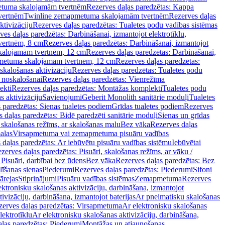
tuma skalojamām tvertnēm
Rezerves daļas paredzētas: Kappa
vertnēm
Twinline zemapmetuma skalojamām tvertnēm
Rezerves daļas
ktivizāciju
Rezerves daļas paredzētas: Tualetes podu vadības sistēmas
ves daļas paredzētas: Darbināšanai, izmantojot elektrotīklu,
vertnēm, 8 cm
Rezerves daļas paredzētas: Darbināšanai, izmantojot
skalojamām tvertnēm, 12 cm
Rezerves daļas paredzētas: Darbināšanai,
apmetuma skalojamām tvertnēm, 12 cm
Rezerves daļas paredzētas:
skalošanas aktivizāciju
Rezerves daļas paredzētas: Tualetes podu
 noskalošanai
Rezerves daļas paredzētas: Vienrežīma
ekti
Rezerves daļas paredzētas: Montāžas komplekti
Tualetes podu
s aktivizāciju
Savienojumi
Geberit Monolith sanitārie moduļi
Tualetes
 paredzētas: Sienas tualetes podiem
Grīdas tualetes podiem
Rezerves
 daļas paredzētas: Bidē paredzēti sanitārie moduļi
Sienas un grīdas
, skalošanas režīms, ar skalošanas malu
Bez vāka
Rezerves daļas
alas
Virsapmetuma vai zemapmetuma pisuāru vadības
 daļas paredzētas: Ar iebūvētu pisuāru vadības sistēmu
Iebūvētai
zerves daļas paredzētas: Pisuāri, skalošanas režīms, ar vāku /
 Pisuāri, darbībai bez ūdens
Bez vāka
Rezerves daļas paredzētas: Bez
līšanas sienas
Piederumi
Rezerves daļas paredzētas: Piederumi
Sifoni
ārejas
Stiprinājumi
Pisuāru vadības sistēmas
Zemapmetuma
Rezerves
ektronisku skalošanas aktivizāciju, darbināšana, izmantojot
ivizāciju, darbināšana, izmantojot baterijas
Ar pneimatisku skalošanas
zerves daļas paredzētas: Virsapmetuma
Ar elektronisku skalošanas
lektrotīklu
Ar elektronisku skalošanas aktivizāciju, darbināšana,
ļas paredzētas: Piederumi
Montāžas un atjaunošanas