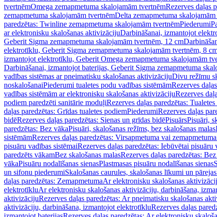
tvertnēm
Omega zemapmetuma skalojamām tvertnēm
Rezerves daļas 
zemapmetuma skalojamām tvertnēm
Delta zemapmetuma skalojamām 
paredzētas: Twinline zemapmetuma skalojamām tvertnēm
Piederumi
Pa
ar elektronisku skalošanas aktivizāciju
Darbināšanai, izmantojot elek
Geberit Sigma zemapmetuma skalojamām tvertnēm, 12 cm
Darbināšan
elektrotīklu, Geberit Sigma zemapmetuma skalojamām tvertnēm, 8 c
izmantojot elektrotīklu, Geberit Omega zemapmetuma skalojamām tv
Darbināšanai, izmantojot baterijas, Geberit Sigma zemapmetuma ska
vadības sistēmas ar pneimatisku skalošanas aktivizāciju
Divu režīmu s
noskalošanai
Piederumi tualetes podu vadības sistēmām
Rezerves daļas
vadības sistēmām ar elektronisku skalošanas aktivizāciju
Rezerves daļa
podiem paredzēti sanitārie moduļi
Rezerves daļas paredzētas: Tualetes
daļas paredzētas: Grīdas tualetes podiem
Piederumi
Rezerves daļas par
bidē
Rezerves daļas paredzētas: Sienas un grīdas bidē
Pisuārs
Pisuāri, 
paredzētas: Bez vāka
Pisuāri, skalošanas režīms, bez skalošanas malas
sistēmām
Rezerves daļas paredzētas: Virsapmetuma vai zemapmetuma 
pisuāru vadības sistēmai
Rezerves daļas paredzētas: Iebūvētai pisuāru 
paredzēts vākam
Bez skalošanas malas
Rezerves daļas paredzētas: Bez
vāka
Pisuāru nodalīšanas sienas
Plastmasas pisuāru nodalīšanas sienas
S
un sifonu piederumi
Skalošanas caurules, skalošanas līkumi un pārejas
daļas paredzētas: Zemapmetuma
Ar elektronisku skalošanas aktivizācij
elektrotīklu
Ar elektronisku skalošanas aktivizāciju, darbināšana, izman
aktivizāciju
Rezerves daļas paredzētas: Ar pneimatisku skalošanas akti
aktivizāciju, darbināšana, izmantojot elektrotīklu
Rezerves daļas paredz
izmantojot baterijas
Rezerves daļas paredzētas: Ar elektronisku skalošan