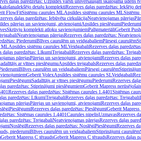
ves daļas paredzētas: Uzpildes vārsti universālajām skalojamā ūdens t
skalošana
Iekšējo detaļu komplekti
Rezerves daļas paredzētas: Iekšējo de
rit FlowFit
Sistēmu caurules ML
Apsildes sistēmu caurules ML
Sistēmu 
zerves daļas paredzētas: Iebūvēta cirkulācija
Neatvienojamas pārejas
Pār
ldes pārejas un savienojumi, atvienojami
Apsildes pieslēgumi
Piederum
īves
Skrūvju komplekti atloku savienojumiem
Palīgmateriāli
Geberit Push
rejgabali
Neatvienojamas pārejas
Rezerves daļas paredzētas: Neatvienoj
edzētas: Piederumi
Blīves caurulēm un veidgabaliem
Pārsegi caurulēm
St
s ML
Apsildes sistēmu caurules ML
Veidgabali
Rezerves daļas paredzētas
 daļas paredzētas: Līkumi
Trejgabali
Rezerves daļas paredzētas: Trejgab
nojamas pārejas
Pārejas un savienojumi, atvienojami
Rezerves daļas pare
adalītājs ar vītnes pieslēgumu
Apsildes trejgabals
Rezerves daļas paredzē
 Piederumi
Blīves caurulēm un veidgabaliem
Pārsegi caurulēm
Stiprināju
savienojumiem
Geberit Volex
Apsildes sistēmu caurules SL
Veidgabali
Reze
ojami
Pieslēgumi
Sadalītājs ar vītnes pieslēgumu
Piederumi
Rezerves daļa
ļas paredzētas: Stiprinājumi pieslēgumiem
Geberit Mapress nerūsējošais
4401
Rezerves daļas paredzētas: Sistēmas caurules 1.4401
Sistēmas caur
ļas paredzētas: Līkumi
Trejgabali
Rezerves daļas paredzētas: Trejgabali
nojamas pārejas
Pārejas un savienojumi, atvienojami
Rezerves daļas pare
slēgi
Pieslēgumi
Rezerves daļas paredzētas: Pieslēgumi
Geberit Mapress 
edzētas: Sistēmas caurules 1.4401
Caurules nipelis
Uzmavas
Rezerves da
aļas paredzētas: Trejgabali
Neatvienojamas pārejas
Rezerves daļas pared
ojami
Noslēgi
Rezerves daļas paredzētas: Noslēgi
Pieslēgumi
Rezerves da
auds, piederumi
Blīves caurulēm un veidgabaliem
Stiprinājumi caurulēm
m
Geberit Mapress C tērauds
Geberit Mapress C tērauds
Rezerves daļas p