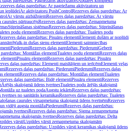
 daļas paredzētas: Pagriežams aktivizators
Apdares komplekti
ezerves daļas paredzētas: Ar pagriežamu aktivizatoru un
un ieplūdei
Ar aktivizatoru PushControl
Rezerves daļas paredzētas: Ar
trol
Ar vārstu aizbāžņiem
Rezerves daļas paredzētas: Ar vārstu
aurules pārtraucējs
Rezerves daļas paredzētas: Zemapmetuma
tēmas
Stiprināšanas sistēmas
Rezerves daļas paredzētas: Stiprināšanas
aletes podu elementi
Rezerves daļas paredzētas: Tualetes podu
Rezerves daļas paredzētas: Pisuāru elementi
Elementi dušām ar noplūdi
 vannām
Walk-in dušas sienu elementi
Elementi saimniecības
ementi
Piederumi
Rezerves daļas paredzētas: Piederumi
Geberit
 paredzētas: Montāžas elementi
Tualetes podu elementi
Rezerves daļas
 elementi
Pisuāru elementi
Rezerves daļas paredzētas: Pisuāru
rves daļas paredzētas: Elementi maisītājiem un ierīcēm
Elementi veļas
umi
Rezerves daļas paredzētas: Piederumi
Piederumi
Rezerves daļas
s elementi
Rezerves daļas paredzētas: Montāžas elementi
Tualetes
zerves daļas paredzētas: Bidē elementi
Pisuāru elementi
Rezerves
m
Ārējās skalojamā ūdens tvertnes
Tualetes podu ārējās skalojamā
Montāža uz tualetes poda
Augstu iekārts
Rezerves daļas paredzētas:
 tvertnes no sanitārās keramikas
Rezerves daļas paredzētas: Tualetes
alošanas caurules virsapmetuma skalojamā ūdens tvertnēm
Rezerves
un vidēji augsta montāža
Piederumi
Rezerves daļas paredzētas:
jamās tvertnes
Rezerves daļas paredzētas: Sigma zemapmetuma
mapmetuma skalojamās tvertnes
Rezerves daļas paredzētas: Delta
pildes vārsti
Uzpildes vārsti zemapmetuma skalojamām
Rezerves daļas paredzētas: Uzpildes vārsti keramikas skalojamā ūdens