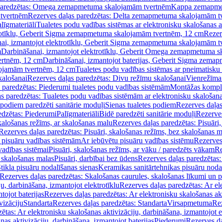
paredzētas: Omega zemapmetuma skalojamām tvertnēm
Kappa zemapme
tvertnēm
Rezerves daļas paredzētas: Delta zemapmetuma skalojamām t
līgmateriāli
Tualetes podu vadības sistēmas ar elektronisku skalošanas a
trotīklu, Geberit Sigma zemapmetuma skalojamām tvertnēm, 12 cm
Rezer
ai, izmantojot elektrotīklu, Geberit Sigma zemapmetuma skalojamām t
m
Darbināšanai, izmantojot elektrotīklu, Geberit Omega zemapmetuma 
ertnēm, 12 cm
Darbināšanai, izmantojot baterijas, Geberit Sigma zem
lojamām tvertnēm, 12 cm
Tualetes podu vadības sistēmas ar pneimatisku 
kalošanai
Rezerves daļas paredzētas: Divu režīmu skalošanai
Vienrežīma
 paredzētas: Piederumi tualetes podu vadības sistēmām
Montāžas kompl
s paredzētas: Tualetes podu vadības sistēmām ar elektronisku skalošana
 podiem paredzēti sanitārie moduļi
Sienas tualetes podiem
Rezerves daļas
edzētas: Piederumi
Palīgmateriāli
Bidē paredzēti sanitārie moduļi
Rezerves
skalošanas režīms, ar skalošanas malu
Rezerves daļas paredzētas: Pisuāri
Rezerves daļas paredzētas: Pisuāri, skalošanas režīms, bez skalošanas m
pisuāru vadības sistēmām
Ar iebūvētu pisuāru vadības sistēmu
Rezerves
vadības sistēmai
Pisuāri, skalošanas režīms, ar vāku / paredzēts vākam
Re
 skalošanas malas
Pisuāri, darbībai bez ūdens
Rezerves daļas paredzētas:
tikla pisuāru nodalīšanas sienas
Keramikas sanitārtehnikas pisuāru noda
Rezerves daļas paredzētas: Skalošanas caurules, skalošanas līkumi un p
u, darbināšana, izmantojot elektrotīklu
Rezerves daļas paredzētas: Ar el
tojot baterijas
Rezerves daļas paredzētas: Ar elektronisku skalošanas akt
vizāciju
Standarta
Rezerves daļas paredzētas: Standarta
Virsapmetuma
Re
ētas: Ar elektronisku skalošanas aktivizāciju, darbināšana, izmantojot e
as aktivizāciju, darbināšana, izmantojot baterijas
Piederumi
Rezerves da