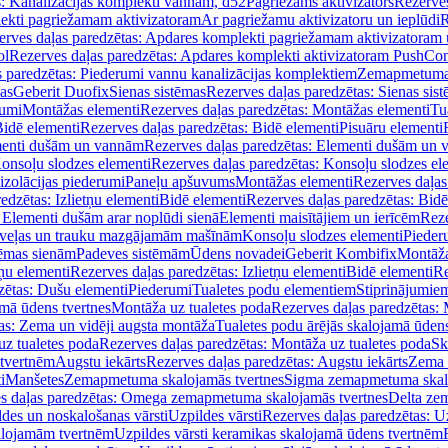
s: Kanalizācijas komplekti vannām, d52
Pagriežams aktivizators
Rezerves
lekti pagriežamam aktivizatoram
Ar pagriežamu aktivizatoru un ieplūdi
R
erves daļas paredzētas: Apdares komplekti pagriežamam aktivizatoram 
ol
Rezerves daļas paredzētas: Apdares komplekti aktivizatoram PushCon
s paredzētas: Piederumi vannu kanalizācijas komplektiem
Zemapmetuma c
mas
Geberit Duofix
Sienas sistēmas
Rezerves daļas paredzētas: Sienas sis
rumi
Montāžas elementi
Rezerves daļas paredzētas: Montāžas elementi
Tu
idē elementi
Rezerves daļas paredzētas: Bidē elementi
Pisuāru elementi
enti dušām un vannām
Rezerves daļas paredzētas: Elementi dušām un
onsoļu slodzes elementi
Rezerves daļas paredzētas: Konsoļu slodzes el
izolācijas piederumi
Paneļu apšuvums
Montāžas elementi
Rezerves daļas
edzētas: Izlietņu elementi
Bidē elementi
Rezerves daļas paredzētas: Bidē
 Elementi dušām arar noplūdi sienā
Elementi maisītājiem un ierīcēm
Reze
i veļas un trauku mazgājamām mašīnām
Konsoļu slodzes elementi
Pieder
tēmas sienām
Padeves sistēmām
Ūdens novadei
Geberit Kombifix
Montāža
tņu elementi
Rezerves daļas paredzētas: Izlietņu elementi
Bidē elementi
Re
zētas: Dušu elementi
Piederumi
Tualetes podu elementiem
Stiprinājumie
amā ūdens tvertnes
Montāža uz tualetes poda
Rezerves daļas paredzētas: 
as: Zema un vidēji augsta montāža
Tualetes podu ārējās skalojamā ūdens
z tualetes poda
Rezerves daļas paredzētas: Montāža uz tualetes poda
Sk
 tvertnēm
Augstu iekārts
Rezerves daļas paredzētas: Augstu iekārts
Zema 
i
Manšetes
Zemapmetuma skalojamās tvertnes
Sigma zemapmetuma skalo
s daļas paredzētas: Omega zemapmetuma skalojamās tvertnes
Delta ze
des un noskalošanas vārsti
Uzpildes vārsti
Rezerves daļas paredzētas: Uz
alojamām tvertnēm
Uzpildes vārsti keramikas skalojamā ūdens tvertnēm