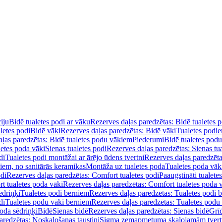
iju
Bidē tualetes podi ar vāku
Rezerves daļas paredzētas: Bidē tualetes 
letes podi
Bidē vāki
Rezerves daļas paredzētas: Bidē vāki
Tualetes podi
ļas paredzētas: Bidē tualetes podu vākiem
Piederumi
Bidē tualetes pod
letes poda vāki
Sienas tualetes podi
Rezerves daļas paredzētas: Sienas tu
di
Tualetes podi montāžai ar ārējo ūdens tvertni
Rezerves daļas paredzēta
diem, no sanitārās keramikas
Montāža uz tualetes poda
Tualetes poda vāk
odi
Rezerves daļas paredzētas: Comfort tualetes podi
Paaugstināti tualete
t tualetes poda vāki
Rezerves daļas paredzētas: Comfort tualetes poda 
ēdriņķi
Tualetes podi bērniem
Rezerves daļas paredzētas: Tualetes podi 
di
Tualetes podu vāki bērniem
Rezerves daļas paredzētas: Tualetes podu
oda sēdriņķi
Bidē
Sienas bidē
Rezerves daļas paredzētas: Sienas bidē
Grī
aredzētas: Noskalošanas taustiņi
Sigma zemapmetuma skalojamām tver