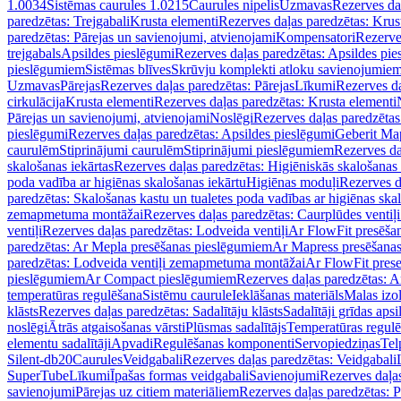
1.0034
Sistēmas caurules 1.0215
Caurules nipelis
Uzmavas
Rezerves da
paredzētas: Trejgabali
Krusta elementi
Rezerves daļas paredzētas: Krus
paredzētas: Pārejas un savienojumi, atvienojami
Kompensatori
Rezerve
trejgabals
Apsildes pieslēgumi
Rezerves daļas paredzētas: Apsildes pie
pieslēgumiem
Sistēmas blīves
Skrūvju komplekti atloku savienojumie
Uzmavas
Pārejas
Rezerves daļas paredzētas: Pārejas
Līkumi
Rezerves da
cirkulācija
Krusta elementi
Rezerves daļas paredzētas: Krusta elementi
Pārejas un savienojumi, atvienojami
Noslēgi
Rezerves daļas paredzētas
pieslēgumi
Rezerves daļas paredzētas: Apsildes pieslēgumi
Geberit Map
caurulēm
Stiprinājumi caurulēm
Stiprinājumi pieslēgumiem
Rezerves da
skalošanas iekārtas
Rezerves daļas paredzētas: Higiēniskās skalošanas 
poda vadība ar higiēnas skalošanas iekārtu
Higiēnas moduļi
Rezerves d
paredzētas: Skalošanas kastu un tualetes poda vadības ar higiēnas ska
zemapmetuma montāžai
Rezerves daļas paredzētas: Caurplūdes vent
ventiļi
Rezerves daļas paredzētas: Lodveida ventiļi
Ar FlowFit presēša
paredzētas: Ar Mepla presēšanas pieslēgumiem
Ar Mapress presēšana
paredzētas: Lodveida ventiļi zemapmetuma montāžai
Ar FlowFit pres
pieslēgumiem
Ar Compact pieslēgumiem
Rezerves daļas paredzētas: 
temperatūras regulēšana
Sistēmu caurule
Ieklāšanas materiāls
Malas izol
klāsts
Rezerves daļas paredzētas: Sadalītāju klāsts
Sadalītāji grīdas apsi
noslēgi
Ātrās atgaisošanas vārsti
Plūsmas sadalītājs
Temperatūras regulē
elementu sadalītāji
Apvadi
Regulēšanas komponenti
Servopiedziņas
Tel
Silent-db20
Caurules
Veidgabali
Rezerves daļas paredzētas: Veidgabali
SuperTube
Līkumi
Īpašas formas veidgabali
Savienojumi
Rezerves daļa
savienojumi
Pārejas uz citiem materiāliem
Rezerves daļas paredzētas: P