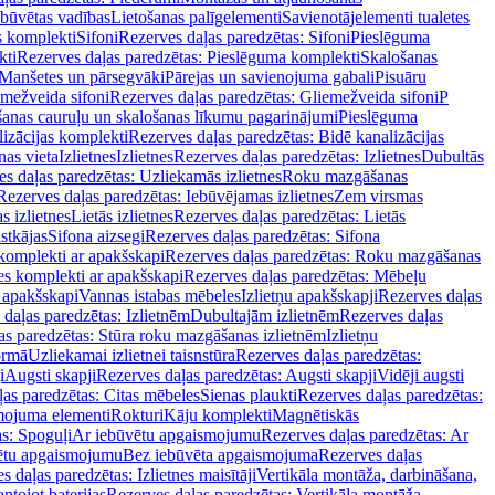
ebūvētas vadības
Lietošanas palīgelementi
Savienotājelementi tualetes
s komplekti
Sifoni
Rezerves daļas paredzētas: Sifoni
Pieslēguma
kti
Rezerves daļas paredzētas: Pieslēguma komplekti
Skalošanas
Manšetes un pārsegvāki
Pārejas un savienojuma gabali
Pisuāru
mežveida sifoni
Rezerves daļas paredzētas: Gliemežveida sifoni
P
šanas cauruļu un skalošanas līkumu pagarinājumi
Pieslēguma
izācijas komplekti
Rezerves daļas paredzētas: Bidē kanalizācijas
as vieta
Izlietnes
Izlietnes
Rezerves daļas paredzētas: Izlietnes
Dubultās
s daļas paredzētas: Uzliekamās izlietnes
Roku mazgāšanas
Rezerves daļas paredzētas: Iebūvējamas izlietnes
Zem virsmas
s izlietnes
Lietās izlietnes
Rezerves daļas paredzētas: Lietās
stkājas
Sifona aizsegi
Rezerves daļas paredzētas: Sifona
komplekti ar apakšskapi
Rezerves daļas paredzētas: Roku mazgāšanas
es komplekti ar apakšskapi
Rezerves daļas paredzētas: Mēbeļu
r apakšskapi
Vannas istabas mēbeles
Izlietņu apakšskapji
Rezerves daļas
daļas paredzētas: Izlietnēm
Dubultajām izlietnēm
Rezerves daļas
as paredzētas: Stūra roku mazgāšanas izlietnēm
Izlietņu
ormā
Uzliekamai izlietnei taisnstūra
Rezerves daļas paredzētas:
i
Augsti skapji
Rezerves daļas paredzētas: Augsti skapji
Vidēji augsti
as paredzētas: Citas mēbeles
Sienas plaukti
Rezerves daļas paredzētas:
ojuma elementi
Rokturi
Kāju komplekti
Magnētiskās
s: Spoguļi
Ar iebūvētu apgaismojumu
Rezerves daļas paredzētas: Ar
vētu apgaismojumu
Bez iebūvēta apgaismojuma
Rezerves daļas
s daļas paredzētas: Izlietnes maisītāji
Vertikāla montāža, darbināšana,
ntojot baterijas
Rezerves daļas paredzētas: Vertikāla montāža,