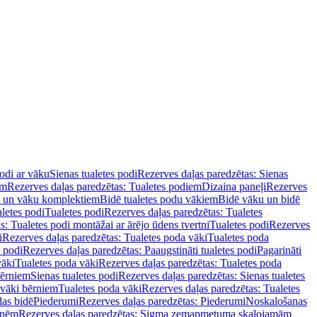
podi ar vāku
Sienas tualetes podi
Rezerves daļas paredzētas: Sienas
em
Rezerves daļas paredzētas: Tualetes podiem
Dizaina paneļi
Rezerves
u un vāku komplektiem
Bidē tualetes podu vākiem
Bidē vāku un bidē
aletes podi
Tualetes podi
Rezerves daļas paredzētas: Tualetes
s: Tualetes podi montāžai ar ārējo ūdens tvertni
Tualetes podi
Rezerves
i
Rezerves daļas paredzētas: Tualetes poda vāki
Tualetes poda
s podi
Rezerves daļas paredzētas: Paaugstināti tualetes podi
Pagarināti
vāki
Tualetes poda vāki
Rezerves daļas paredzētas: Tualetes poda
bērniem
Sienas tualetes podi
Rezerves daļas paredzētas: Sienas tualetes
 vāki bērniem
Tualetes poda vāki
Rezerves daļas paredzētas: Tualetes
das bidē
Piederumi
Rezerves daļas paredzētas: Piederumi
Noskalošanas
tnēm
Rezerves daļas paredzētas: Sigma zemapmetuma skalojamām