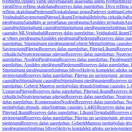
tvertnēm
Uzpildes vārsti universālajām skalojamā ūdens tvertnēm
Rezer
vārsti
Divu režīmu skalošana
Rezerves daļas paredzētas: Divu režīmu 
režīmu skalošana
Piederumi
Noskalošanas pogas
Padeves sistēmas
Gebe
Veidgabali
Savienojumi
Pārejas
Līkumi
Trejgabali
Iebūvēta cirkulācija
Re
pieslēgumu
Sadalītājs ar presēšanas pieslēgumu
Apsildes trejgabals
Apsi
caurulēm
Stiprinājumi caurulēm
Stiprinājumi pieslēgumiem
Sistēmas bl
caurules ML
Veidgabali
Rezerves daļas paredzētas: Veidgabali
Līkumi
T
ar vītnes pieslēgumu
Apsildes pieslēgumi
Piederumi
Rezerves daļas par
paredzētas: Stiprinājumi pieslēgumiem
Geberit Mepla
Sistēmu caurule
Savienojumi
Pārejas
Rezerves daļas paredzētas: Pārejas
Līkumi
Rezerves
cirkulācija
Neatvienojamas pārejas
Rezerves daļas paredzētas: Neatvie
paredzētas: Noslēgi
Pieslēgumi
Rezerves daļas paredzētas: Pieslēgumi
S
paredzētas: Apsildes pieslēgumi
Piederumi
Rezerves daļas paredzētas:
Stiprinājumi pieslēgumiem
Sistēmas blīves
Skrūvju komplekti atloku 
atvienojami
Rezerves daļas paredzētas: Pārejas un savienojumi, atvien
caurulēm
Stiprinājumi caurulēm
Stiprinājumi pieslēgumiem
Rezerves da
paredzētas: Geberit Mapress nerūsējošais tērauds
Sistēmas caurules 1.
Uzmavas
Pārejas
Rezerves daļas paredzētas: Pārejas
Līkumi
Rezerves da
cirkulācija
Neatvienojamas pārejas
Rezerves daļas paredzētas: Neatvie
daļas paredzētas: Kompensatori
Noslēgi
Rezerves daļas paredzētas: No
nerūsējošais tērauds, gāze
Sistēmas caurules 1.4401
Rezerves daļas par
Pārejas
Līkumi
Rezerves daļas paredzētas: Līkumi
Trejgabali
Rezerves d
atvienojami
Rezerves daļas paredzētas: Pārejas un savienojumi, atvien
piederumi
Rezerves daļas paredzētas: GeberitMapress nerūsējošais tēr
pieslēgumiem
Sistēmas blīves
Skrūvju komplekti atloku savienojumie