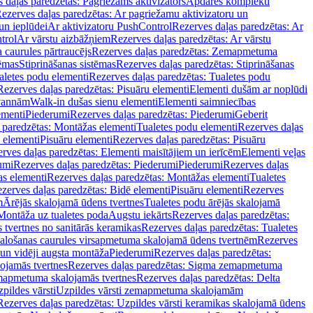
 daļas paredzētas: Pagriežams aktivizators
Apdares komplekti
ezerves daļas paredzētas: Ar pagriežamu aktivizatoru un
un ieplūdei
Ar aktivizatoru PushControl
Rezerves daļas paredzētas: Ar
trol
Ar vārstu aizbāžņiem
Rezerves daļas paredzētas: Ar vārstu
aurules pārtraucējs
Rezerves daļas paredzētas: Zemapmetuma
tēmas
Stiprināšanas sistēmas
Rezerves daļas paredzētas: Stiprināšanas
aletes podu elementi
Rezerves daļas paredzētas: Tualetes podu
Rezerves daļas paredzētas: Pisuāru elementi
Elementi dušām ar noplūdi
 vannām
Walk-in dušas sienu elementi
Elementi saimniecības
ementi
Piederumi
Rezerves daļas paredzētas: Piederumi
Geberit
 paredzētas: Montāžas elementi
Tualetes podu elementi
Rezerves daļas
 elementi
Pisuāru elementi
Rezerves daļas paredzētas: Pisuāru
rves daļas paredzētas: Elementi maisītājiem un ierīcēm
Elementi veļas
umi
Rezerves daļas paredzētas: Piederumi
Piederumi
Rezerves daļas
s elementi
Rezerves daļas paredzētas: Montāžas elementi
Tualetes
zerves daļas paredzētas: Bidē elementi
Pisuāru elementi
Rezerves
m
Ārējās skalojamā ūdens tvertnes
Tualetes podu ārējās skalojamā
Montāža uz tualetes poda
Augstu iekārts
Rezerves daļas paredzētas:
 tvertnes no sanitārās keramikas
Rezerves daļas paredzētas: Tualetes
alošanas caurules virsapmetuma skalojamā ūdens tvertnēm
Rezerves
un vidēji augsta montāža
Piederumi
Rezerves daļas paredzētas:
jamās tvertnes
Rezerves daļas paredzētas: Sigma zemapmetuma
mapmetuma skalojamās tvertnes
Rezerves daļas paredzētas: Delta
pildes vārsti
Uzpildes vārsti zemapmetuma skalojamām
Rezerves daļas paredzētas: Uzpildes vārsti keramikas skalojamā ūdens