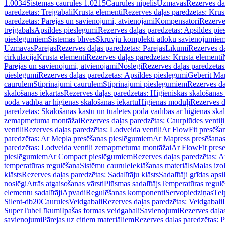
1.0034
Sistēmas caurules 1.0215
Caurules nipelis
Uzmavas
Rezerves da
paredzētas: Trejgabali
Krusta elementi
Rezerves daļas paredzētas: Krus
paredzētas: Pārejas un savienojumi, atvienojami
Kompensatori
Rezerve
trejgabals
Apsildes pieslēgumi
Rezerves daļas paredzētas: Apsildes pie
pieslēgumiem
Sistēmas blīves
Skrūvju komplekti atloku savienojumie
Uzmavas
Pārejas
Rezerves daļas paredzētas: Pārejas
Līkumi
Rezerves da
cirkulācija
Krusta elementi
Rezerves daļas paredzētas: Krusta elementi
Pārejas un savienojumi, atvienojami
Noslēgi
Rezerves daļas paredzētas
pieslēgumi
Rezerves daļas paredzētas: Apsildes pieslēgumi
Geberit Map
caurulēm
Stiprinājumi caurulēm
Stiprinājumi pieslēgumiem
Rezerves da
skalošanas iekārtas
Rezerves daļas paredzētas: Higiēniskās skalošanas 
poda vadība ar higiēnas skalošanas iekārtu
Higiēnas moduļi
Rezerves d
paredzētas: Skalošanas kastu un tualetes poda vadības ar higiēnas ska
zemapmetuma montāžai
Rezerves daļas paredzētas: Caurplūdes vent
ventiļi
Rezerves daļas paredzētas: Lodveida ventiļi
Ar FlowFit presēša
paredzētas: Ar Mepla presēšanas pieslēgumiem
Ar Mapress presēšana
paredzētas: Lodveida ventiļi zemapmetuma montāžai
Ar FlowFit pres
pieslēgumiem
Ar Compact pieslēgumiem
Rezerves daļas paredzētas: 
temperatūras regulēšana
Sistēmu caurule
Ieklāšanas materiāls
Malas izol
klāsts
Rezerves daļas paredzētas: Sadalītāju klāsts
Sadalītāji grīdas apsi
noslēgi
Ātrās atgaisošanas vārsti
Plūsmas sadalītājs
Temperatūras regulē
elementu sadalītāji
Apvadi
Regulēšanas komponenti
Servopiedziņas
Tel
Silent-db20
Caurules
Veidgabali
Rezerves daļas paredzētas: Veidgabali
SuperTube
Līkumi
Īpašas formas veidgabali
Savienojumi
Rezerves daļa
savienojumi
Pārejas uz citiem materiāliem
Rezerves daļas paredzētas: P