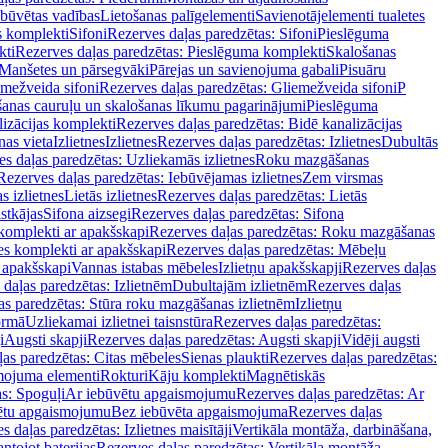
ebūvētas vadības
Lietošanas palīgelementi
Savienotājelementi tualetes
s komplekti
Sifoni
Rezerves daļas paredzētas: Sifoni
Pieslēguma
kti
Rezerves daļas paredzētas: Pieslēguma komplekti
Skalošanas
Manšetes un pārsegvāki
Pārejas un savienojuma gabali
Pisuāru
mežveida sifoni
Rezerves daļas paredzētas: Gliemežveida sifoni
P
šanas cauruļu un skalošanas līkumu pagarinājumi
Pieslēguma
izācijas komplekti
Rezerves daļas paredzētas: Bidē kanalizācijas
as vieta
Izlietnes
Izlietnes
Rezerves daļas paredzētas: Izlietnes
Dubultās
s daļas paredzētas: Uzliekamās izlietnes
Roku mazgāšanas
Rezerves daļas paredzētas: Iebūvējamas izlietnes
Zem virsmas
s izlietnes
Lietās izlietnes
Rezerves daļas paredzētas: Lietās
stkājas
Sifona aizsegi
Rezerves daļas paredzētas: Sifona
komplekti ar apakšskapi
Rezerves daļas paredzētas: Roku mazgāšanas
es komplekti ar apakšskapi
Rezerves daļas paredzētas: Mēbeļu
r apakšskapi
Vannas istabas mēbeles
Izlietņu apakšskapji
Rezerves daļas
daļas paredzētas: Izlietnēm
Dubultajām izlietnēm
Rezerves daļas
as paredzētas: Stūra roku mazgāšanas izlietnēm
Izlietņu
ormā
Uzliekamai izlietnei taisnstūra
Rezerves daļas paredzētas:
i
Augsti skapji
Rezerves daļas paredzētas: Augsti skapji
Vidēji augsti
as paredzētas: Citas mēbeles
Sienas plaukti
Rezerves daļas paredzētas:
ojuma elementi
Rokturi
Kāju komplekti
Magnētiskās
s: Spoguļi
Ar iebūvētu apgaismojumu
Rezerves daļas paredzētas: Ar
vētu apgaismojumu
Bez iebūvēta apgaismojuma
Rezerves daļas
s daļas paredzētas: Izlietnes maisītāji
Vertikāla montāža, darbināšana,
ntojot baterijas
Rezerves daļas paredzētas: Vertikāla montāža,