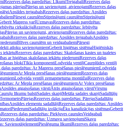
mi
Rezerves daļas paredzētas: Līkumi
Trejgabali
Rezerves daļas
ojamas pārejas
Pārejas un savienojumi, atvienojami
Rezerves daļas
slēgi
Apsildes trejgabals
Rezerves daļas paredzētas: Apsildes
abaliem
Pārsegi caurulēm
Stiprinājumi caurulēm
Stiprinājumi
Geberit Mapress varš
Uzmavas
Rezerves daļas paredzētas:
Iebūvēta cirkulācija
Rezerves daļas paredzētas: Iebūvēta
jas
Pārejas un savienojumi, atvienojami
Rezerves daļas paredzētas:
gabals
Rezerves daļas paredzētas: Apsildes trejgabals
Apsildes
 piederumi
Blīves caurulēm un veidgabaliem
Pārsegi
lekti atloku savienojumiem
Geberit higiēnas sistēma
Higiēniskās
s iekārtu
Rezerves daļas paredzētas: Skalošanas kastes un tualetes
ības ar higiēnas skalošanas iekārtu piederumi
Rezerves daļas
rošanas bloki
Tīkla komponenti
Lodveida ventiļi
Caurplūdes ventiļi
 daļas paredzētas: Ar Mapress presēšanas pieslēgumiem
Lodveida
eslēgumiem
Ar Mepla presēšanas pieslēgumiem
Rezerves daļas
lēgumiem
Lodveida ventiļi zemapmetuma montāžai
Rezerves daļas
redzētas: Ar Mepla presēšanas pieslēgumiem
Ar Volex presēšanas
m
Apsildes atgaisošanas vārsti
Ātrās atgaisošanas vārsti
Virsmu
Cauruļu līkumu balsti
Sadales skapji
Metāla sadales skapji
Sadalītāju
Termometrs
Pārejas
Rezerves daļas paredzētas: Pārejas
Sadalītāju
nības
Apsildes elementu sadalītāji
Rezerves daļas paredzētas: Apsildes
matori
Piederumi
Sadalītāju izolācija
Ēku kanalizācijas sistēmas
Geberit
s
Rezerves daļas paredzētas: Piekļuves caurules
Veidgabali
ezerves daļas paredzētas: Uzmavu savienojumi
Skavu
as: Savienotājelementi
Pieslēguma līkumi
Rezerves daļas paredzētas: