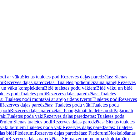
podi ar vāku
Sienas tualetes podi
Rezerves daļas paredzētas: Sienas
em
Rezerves daļas paredzētas: Tualetes podiem
Dizaina paneļi
Rezerves
u un vāku komplektiem
Bidē tualetes podu vākiem
Bidē vāku un bidē
aletes podi
Tualetes podi
Rezerves daļas paredzētas: Tualetes
s: Tualetes podi montāžai ar ārējo ūdens tvertni
Tualetes podi
Rezerves
i
Rezerves daļas paredzētas: Tualetes poda vāki
Tualetes poda
s podi
Rezerves daļas paredzētas: Paaugstināti tualetes podi
Pagarināti
vāki
Tualetes poda vāki
Rezerves daļas paredzētas: Tualetes poda
bērniem
Sienas tualetes podi
Rezerves daļas paredzētas: Sienas tualetes
 vāki bērniem
Tualetes poda vāki
Rezerves daļas paredzētas: Tualetes
das bidē
Piederumi
Rezerves daļas paredzētas: Piederumi
Noskalošanas
tnēm
Rezerves daļas paredzētas: Sigma zemapmetuma skalojamām