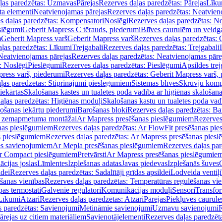
ļas paredzētas: Uzmavas
Pārejas
Rezerves daļas paredzētas: Pārejas
Līku
ta elementi
Neatvienojamas pārejas
Rezerves daļas paredzētas: Neatvien
s daļas paredzētas: Kompensatori
Noslēgi
Rezerves daļas paredzētas: No
slēgumi
Geberit Mapress C tērauds, piederumi
Blīves caurulēm un veidg
m
Geberit Mapress varš
Geberit Mapress varš
Rezerves daļas paredzētas: 
ļas paredzētas: Līkumi
Trejgabali
Rezerves daļas paredzētas: Trejgabali
Neatvienojamas pārejas
Rezerves daļas paredzētas: Neatvienojamas pāre
: Noslēgi
Pieslēgumi
Rezerves daļas paredzētas: Pieslēgumi
Apsildes trej
ress varš, piederumi
Rezerves daļas paredzētas: Geberit Mapress varš,
ļas paredzētas: Stiprinājumi pieslēgumiem
Sistēmas blīves
Skrūvju komp
iekārtas
Skalošanas kastes un tualetes poda vadība ar higiēnas skalošana
aļas paredzētas: Higiēnas moduļi
Skalošanas kastu un tualetes poda vad
lošanas iekārtu piederumi
Barošanas bloki
Rezerves daļas paredzētas: Ba
iļi zemapmetuma montāžai
Ar Mapress presēšanas pieslēgumiem
Rezerves
nas pieslēgumiem
Rezerves daļas paredzētas: Ar FlowFit presēšanas pi
s pieslēgumiem
Rezerves daļas paredzētas: Ar Mapress presēšanas pies
es savienojumiem
Ar Mepla presēšanas pieslēgumiem
Rezerves daļas pa
Ar Compact pieslēgumiem
Pretvārsti
Ar Mapress presēšanas pieslēgumie
ācijas joslas
Līmlentes
Izplešanas adatas
Javas piedevas
Izplešanās šuves
ldei
Rezerves daļas paredzētas: Sadalītāji grīdas apsildei
Lodveida ventiļi
šanas vienības
Rezerves daļas paredzētas: Temperatūras regulēšanas vie
pas termostati
Galvenie regulatori
Komunikācijas moduļi
Sensori
Transfor
Līkumi
Atzari
Rezerves daļas paredzētas: Atzari
Pārejas
Piekļuves caurule
s paredzētas: Savienojumi
Metināmie savienojumi
Uzmavu savienojumi
R
ārejas uz citiem materiāliem
Savienotājelementi
Rezerves daļas paredzēt