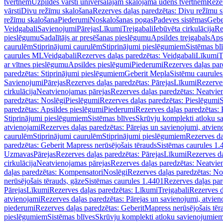
tvertnēm
Uzpildes vārsti universālajām skalojamā ūdens tvertnēm
Rezer
vārsti
Divu režīmu skalošana
Rezerves daļas paredzētas: Divu režīmu 
režīmu skalošana
Piederumi
Noskalošanas pogas
Padeves sistēmas
Gebe
Veidgabali
Savienojumi
Pārejas
Līkumi
Trejgabali
Iebūvēta cirkulācija
Re
pieslēgumu
Sadalītājs ar presēšanas pieslēgumu
Apsildes trejgabals
Apsi
caurulēm
Stiprinājumi caurulēm
Stiprinājumi pieslēgumiem
Sistēmas bl
caurules ML
Veidgabali
Rezerves daļas paredzētas: Veidgabali
Līkumi
T
ar vītnes pieslēgumu
Apsildes pieslēgumi
Piederumi
Rezerves daļas par
paredzētas: Stiprinājumi pieslēgumiem
Geberit Mepla
Sistēmu caurule
Savienojumi
Pārejas
Rezerves daļas paredzētas: Pārejas
Līkumi
Rezerves
cirkulācija
Neatvienojamas pārejas
Rezerves daļas paredzētas: Neatvie
paredzētas: Noslēgi
Pieslēgumi
Rezerves daļas paredzētas: Pieslēgumi
S
paredzētas: Apsildes pieslēgumi
Piederumi
Rezerves daļas paredzētas:
Stiprinājumi pieslēgumiem
Sistēmas blīves
Skrūvju komplekti atloku 
atvienojami
Rezerves daļas paredzētas: Pārejas un savienojumi, atvien
caurulēm
Stiprinājumi caurulēm
Stiprinājumi pieslēgumiem
Rezerves da
paredzētas: Geberit Mapress nerūsējošais tērauds
Sistēmas caurules 1.
Uzmavas
Pārejas
Rezerves daļas paredzētas: Pārejas
Līkumi
Rezerves da
cirkulācija
Neatvienojamas pārejas
Rezerves daļas paredzētas: Neatvie
daļas paredzētas: Kompensatori
Noslēgi
Rezerves daļas paredzētas: No
nerūsējošais tērauds, gāze
Sistēmas caurules 1.4401
Rezerves daļas par
Pārejas
Līkumi
Rezerves daļas paredzētas: Līkumi
Trejgabali
Rezerves d
atvienojami
Rezerves daļas paredzētas: Pārejas un savienojumi, atvien
piederumi
Rezerves daļas paredzētas: GeberitMapress nerūsējošais tēr
pieslēgumiem
Sistēmas blīves
Skrūvju komplekti atloku savienojumie