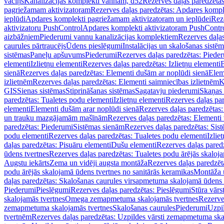
vāciņš
Kanalizācijas komplekti vannām, d52
Rezerves daļas paredzēta
pagriežamam aktivizatoram
Rezerves daļas paredzētas: Apdares komp
ieplūdi
Apdares komplekti pagriežamam aktivizatoram un ieplūdei
Rez
aktivizatoru PushControl
Apdares komplekti aktivizatoram PushContr
aizbāžņiem
Piederumi vannu kanalizācijas komplektiem
Rezerves daļa
caurules pārtraucējs
Ūdens pieslēgumi
Instalācijas un skalošanas sistē
sistēmas
Paneļu apšuvums
Piederumi
Rezerves daļas paredzētas: Piede
elementi
Izlietņu elementi
Rezerves daļas paredzētas: Izlietņu elementi
B
sienā
Rezerves daļas paredzētas: Elementi dušām ar noplūdi sienā
Elem
izlietnēm
Rezerves daļas paredzētas: Elementi saimniecības izlietnēm
K
GIS
Sienas sistēmas
Stiprināšanas sistēmas
Sagatavju piederumi
Skaņas 
paredzētas: Tualetes podu elementi
Izlietņu elementi
Rezerves daļas par
elementi
Elementi dušām arar noplūdi sienā
Rezerves daļas paredzētas:
un trauku mazgājamām mašīnām
Rezerves daļas paredzētas: Element
paredzētas: Piederumi
Sistēmas sienām
Rezerves daļas paredzētas: Sis
podu elementi
Rezerves daļas paredzētas: Tualetes podu elementi
Izlie
daļas paredzētas: Pisuāru elementi
Dušu elementi
Rezerves daļas pared
ūdens tvertnes
Rezerves daļas paredzētas: Tualetes podu ārējās skaloj
Augstu iekārts
Zema un vidēji augsta montāža
Rezerves daļas paredzēt
podu ārējās skalojamā ūdens tvertnes no sanitārās keramikas
Montāža u
daļas paredzētas: Skalošanas caurules virsapmetuma skalojamā ūdens
Piederumi
Pieslēgumi
Rezerves daļas paredzētas: Pieslēgumi
Stūra vārst
skalojamās tvertnes
Omega zemapmetuma skalojamās tvertnes
Rezerve
zemapmetuma skalojamās tvertnes
Skalošanas caurules
Piederumi
Uzpil
tvertnēm
Rezerves daļas paredzētas: Uzpildes vārsti zemapmetuma sk