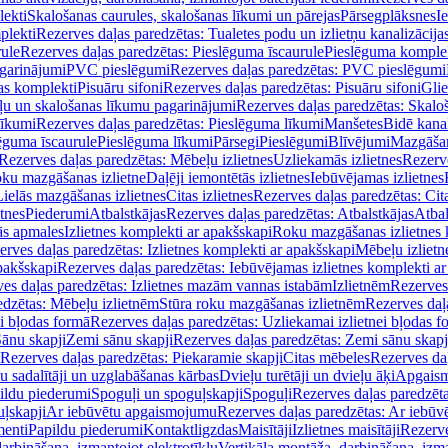
lekti
Skalošanas caurules, skalošanas līkumi un pārejas
Pārsegplāksnes
I
plekti
Rezerves daļas paredzētas: Tualetes podu un izlietņu kanalizācija
rule
Rezerves daļas paredzētas: Pieslēguma īscaurule
Pieslēguma komple
agarinājumi
PVC pieslēgumi
Rezerves daļas paredzētas: PVC pieslēgumi
jas komplekti
Pisuāru sifoni
Rezerves daļas paredzētas: Pisuāru sifoni
Glie
ļu un skalošanas līkumu pagarinājumi
Rezerves daļas paredzētas: Skalo
līkumi
Rezerves daļas paredzētas: Pieslēguma līkumi
Manšetes
Bidē kanal
ēguma īscaurule
Pieslēguma līkumi
Pārsegi
Pieslēgumi
Blīvējumi
Mazgāšan
Rezerves daļas paredzētas: Mēbeļu izlietnes
Uzliekamās izlietnes
Rezerve
oku mazgāšanas izlietne
Daļēji iemontētās izlietnes
Iebūvējamas izlietnes
Lielās mazgāšanas izlietnes
Citas izlietnes
Rezerves daļas paredzētas: Cita
etnes
Piederumi
Atbalstkājas
Rezerves daļas paredzētas: Atbalstkājas
Atbal
ās apmales
Izlietnes komplekti ar apakšskapi
Roku mazgāšanas izlietnes 
erves daļas paredzētas: Izlietnes komplekti ar apakšskapi
Mēbeļu izlietn
pakšskapi
Rezerves daļas paredzētas: Iebūvējamas izlietnes komplekti a
es daļas paredzētas: Izlietnes mazām vannas istabām
Izlietnēm
Rezerves 
edzētas: Mēbeļu izlietnēm
Stūra roku mazgāšanas izlietnēm
Rezerves daļ
ei bļodas formā
Rezerves daļas paredzētas: Uzliekamai izlietnei bļodas f
Sānu skapji
Zemi sānu skapji
Rezerves daļas paredzētas: Zemi sānu skapj
Rezerves daļas paredzētas: Piekaramie skapji
Citas mēbeles
Rezerves daļ
u sadalītāji un uzglabāšanas kārbas
Dvieļu turētāji un dvieļu āķi
Apgaism
ildu piederumi
Spoguļi un spoguļskapji
Spoguļi
Rezerves daļas paredzēta
uļskapji
Ar iebūvētu apgaismojumu
Rezerves daļas paredzētas: Ar iebū
enti
Papildu piederumi
Kontaktligzdas
Maisītāji
Izlietnes maisītāji
Rezerve
arbināšana, izmantojot elektrotīklu
Vertikāla montāža, darbināšana, izma