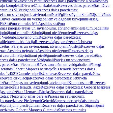
vertnēm
Noskalošanas vārsti
Rezerves daļas paredzētas: Noskalošanas
taļu komplekti
Divu režīmu skalošana
Rezerves daļas paredzētas: Divu
caurules SL
Veidgabali
Rezerves daļas paredzētas:
ejas un savienojumi, atvienojami
Noslēgi
Pieslēgumi
Sadalītājs ar vītnes
i
Blīves caurulēm un veidgabaliem
Veidgabalu blīvējumi
Pārsegi
Fit
Sistēmu caurules ML
Apsildes sistēmu
amas pārejas
Pārejas un savienojumi, atvienojami
Pieslēgumi
Sadalītājs
iprinājumi caurulēm
Stiprinājumi pieslēgumiem
Rezerves daļas
: Veidgabali
Savienojumi
Rezerves daļas paredzētas:
ali
Iebūvēta cirkulācija
Rezerves daļas paredzētas: Iebūvēta
dzētas: Pārejas un savienojumi, atvienojami
Noslēgi
Rezerves daļas
tas: Apsildes trejgabals
Apsildes pieslēgumi
Rezerves daļas
mi caurulēm
Stiprinājumi pieslēgumiem
Rezerves daļas paredzētas:
rves daļas paredzētas: Veidgabali
Pārejas un savienojumi,
s paredzētas: Piederumi
Blīves caurulēm un veidgabaliem
Pārsegi
 tērauds
Geberit Mapress nerūsējošais tērauds
Rezerves daļas
ules 1.4521
Caurules nipelis
Uzmavas
Rezerves daļas paredzētas:
Iebūvēta cirkulācija
Rezerves daļas paredzētas: Iebūvēta
dzētas: Pārejas un savienojumi, atvienojami
Kompensatori
Rezerves
nerūsējošais tērauds, gāze
Rezerves daļas paredzētas: Geberit Mapress
ļas paredzētas: Uzmavas
Pārejas
Rezerves daļas paredzētas:
zētas: Neatvienojamas pārejas
Pārejas un savienojumi,
ļas paredzētas: Pieslēgumi
GeberitMapress nerūsējošais tērauds,
Stiprinājumi pieslēgumiem
Rezerves daļas paredzētas: Stiprinājumi
aredzētas: Geberit Mapress C tērauds
Sistēmas caurules