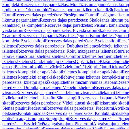
komplekti
Rezerves daļas paredzētas: Montāžas un atjaunošanas komp
podiem, pisuāriem un bidē
Tualetes podu un izlietņu kanalizācijas kom
līkumi
Rezerves daļas paredzētas: Pieslēguma līkumi
Pieslēguma īscau
līkumu pagarinājumi
Rezerves daļas paredzētas: Skalošanas līkumu p
kanalizācijas komplekti
Rezerves daļas paredzētas: Pisuāru kanalizāci
veida sifoni
Rezerves daļas paredzētas: P veida sifoni
Skalošanas cauru
īscaurule
Rezerves daļas paredzētas: Pieslēguma īscaurule
Pieslēguma 
komplekti
P veida sifoni
Rezerves daļas paredzētas: P veida sifoni
Piesl
izlietnes
Rezerves daļas paredzētas: Dubultās izlietnes
Mēbeļu izlietnes
izlietnes
Rezerves daļas paredzētas: Roku mazgāšanas izlietnes
Stūra r
iebūvējamas
Stūra izlietnes
Izlietnes Comfort
Izlietnes bērniem
Izlietnes
izlietnes
Izlietnes
Daudzfunkciju izlietnes
Ģipša izlietne
Klašu telpu izli
aizsegi
Piederumi
Izplūdes vāciņš
Dvieļu turētājs
Stiprinājumi
Dekoratīv
izlietnes komplekti ar apakšskapi
Izlietnes komplekti ar apakšskapi
Rez
izlietnes komplekti ar apakšskapi
Iebūvējamas izlietnes komplekti ar a
paredzētas: Izlietņu apakšskapji
Izlietnes mazām vannas istabām
Rezerv
paredzētas: Dubultajām izlietnēm
Mēbeļu izlietnēm
Rezerves daļas par
virsmas
Rezerves daļas paredzētas: Izlietņu virsmas
Uzliekamai izlietn
Uzliekamai izlietnei taisnstūra
Sānu skapji
Rezerves daļas paredzētas: 
skapji
Rezerves daļas paredzētas: Vidēji augsti skapji
Piekaramie skapji
Sienas plaukti
Piederumi
Rezerves daļas paredzētas: Piederumi
Atvilktņ
plāksnes
Kontaktligzdas
Rezerves daļas paredzētas: Kontaktligzdas
Pap
iebūvētu apgaismojumu
Spoguļskapji
Rezerves daļas paredzētas: Spog
paredzētas: Bez iebūvēta apgaismojuma
Piederumi
Apgaismojuma elem
izmantojot elektrotīklu
Rezerves daļas paredzētas: Vertikāla montāža, d