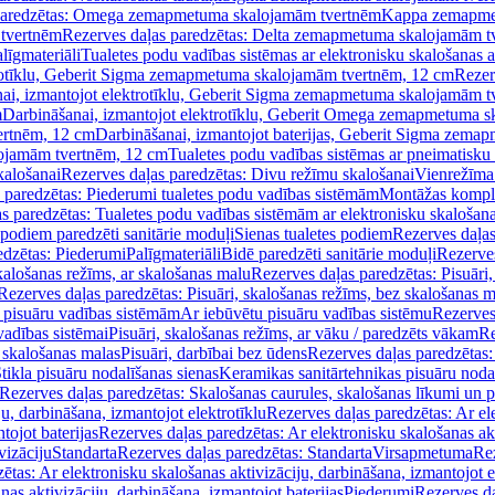
paredzētas: Omega zemapmetuma skalojamām tvertnēm
Kappa zemapme
tvertnēm
Rezerves daļas paredzētas: Delta zemapmetuma skalojamām t
līgmateriāli
Tualetes podu vadības sistēmas ar elektronisku skalošanas a
trotīklu, Geberit Sigma zemapmetuma skalojamām tvertnēm, 12 cm
Rezer
ai, izmantojot elektrotīklu, Geberit Sigma zemapmetuma skalojamām t
m
Darbināšanai, izmantojot elektrotīklu, Geberit Omega zemapmetuma 
ertnēm, 12 cm
Darbināšanai, izmantojot baterijas, Geberit Sigma zem
lojamām tvertnēm, 12 cm
Tualetes podu vadības sistēmas ar pneimatisku 
kalošanai
Rezerves daļas paredzētas: Divu režīmu skalošanai
Vienrežīma
 paredzētas: Piederumi tualetes podu vadības sistēmām
Montāžas kompl
s paredzētas: Tualetes podu vadības sistēmām ar elektronisku skalošana
 podiem paredzēti sanitārie moduļi
Sienas tualetes podiem
Rezerves daļas
edzētas: Piederumi
Palīgmateriāli
Bidē paredzēti sanitārie moduļi
Rezerves
skalošanas režīms, ar skalošanas malu
Rezerves daļas paredzētas: Pisuāri
Rezerves daļas paredzētas: Pisuāri, skalošanas režīms, bez skalošanas m
pisuāru vadības sistēmām
Ar iebūvētu pisuāru vadības sistēmu
Rezerves
vadības sistēmai
Pisuāri, skalošanas režīms, ar vāku / paredzēts vākam
Re
 skalošanas malas
Pisuāri, darbībai bez ūdens
Rezerves daļas paredzētas:
tikla pisuāru nodalīšanas sienas
Keramikas sanitārtehnikas pisuāru noda
Rezerves daļas paredzētas: Skalošanas caurules, skalošanas līkumi un p
u, darbināšana, izmantojot elektrotīklu
Rezerves daļas paredzētas: Ar el
tojot baterijas
Rezerves daļas paredzētas: Ar elektronisku skalošanas akt
vizāciju
Standarta
Rezerves daļas paredzētas: Standarta
Virsapmetuma
Re
ētas: Ar elektronisku skalošanas aktivizāciju, darbināšana, izmantojot e
as aktivizāciju, darbināšana, izmantojot baterijas
Piederumi
Rezerves da