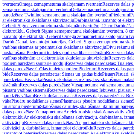
tvertnēm
Omega zemapmetuma skalojamām tvertnēm
Rezerves daļas 
zemapmetuma skalojamām tvertnēm
Delta zemapmetuma skalojamām 
paredzētas: Twinline zemapmetuma skalojamām tvertnēm
Piederumi
Pa
ar elektronisku skalošanas aktivizāciju
Darbināšanai, izmantojot elek
Geberit Sigma zemapmetuma skalojamām tvertnēm, 12 cm
Darbināšan
elektrotīklu, Geberit Sigma zemapmetuma skalojamām tvertnēm, 8 c
izmantojot elektrotīklu, Geberit Omega zemapmetuma skalojamām tv
Darbināšanai, izmantojot baterijas, Geberit Sigma zemapmetuma ska
vadības sistēmas ar pneimatisku skalošanas aktivizāciju
Divu režīmu s
noskalošanai
Piederumi tualetes podu vadības sistēmām
Rezerves daļas
vadības sistēmām ar elektronisku skalošanas aktivizāciju
Rezerves daļa
podiem paredzēti sanitārie moduļi
Rezerves daļas paredzētas: Tualetes
daļas paredzētas: Grīdas tualetes podiem
Piederumi
Rezerves daļas par
bidē
Rezerves daļas paredzētas: Sienas un grīdas bidē
Pisuārs
Pisuāri, 
paredzētas: Bez vāka
Pisuāri, skalošanas režīms, bez skalošanas malas
sistēmām
Rezerves daļas paredzētas: Virsapmetuma vai zemapmetuma 
pisuāru vadības sistēmai
Rezerves daļas paredzētas: Iebūvētai pisuāru 
paredzēts vākam
Bez skalošanas malas
Rezerves daļas paredzētas: Bez
vāka
Pisuāru nodalīšanas sienas
Plastmasas pisuāru nodalīšanas sienas
S
un sifonu piederumi
Skalošanas caurules, skalošanas līkumi un pārejas
daļas paredzētas: Zemapmetuma
Ar elektronisku skalošanas aktivizācij
elektrotīklu
Ar elektronisku skalošanas aktivizāciju, darbināšana, izman
aktivizāciju
Rezerves daļas paredzētas: Ar pneimatisku skalošanas akti
aktivizāciju, darbināšana, izmantojot elektrotīklu
Rezerves daļas paredz
izmantojot baterijas
Rezerves daļas paredzētas: Ar elektronisku skalošan