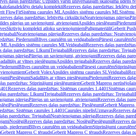
ves daļas paredzētas: Uzpildes vārsti universālajām skalojamā ūdens t
skalošana
Iekšējo detaļu komplekti
Rezerves daļas paredzētas: Iekšējo de
rit FlowFit
Sistēmu caurules ML
Apsildes sistēmu caurules ML
Sistēmu 
zerves daļas paredzētas: Iebūvēta cirkulācija
Neatvienojamas pārejas
Pār
ldes pārejas un savienojumi, atvienojami
Apsildes pieslēgumi
Piederum
īves
Skrūvju komplekti atloku savienojumiem
Palīgmateriāli
Geberit Push
rejgabali
Neatvienojamas pārejas
Rezerves daļas paredzētas: Neatvienoj
edzētas: Piederumi
Blīves caurulēm un veidgabaliem
Pārsegi caurulēm
St
s ML
Apsildes sistēmu caurules ML
Veidgabali
Rezerves daļas paredzētas
 daļas paredzētas: Līkumi
Trejgabali
Rezerves daļas paredzētas: Trejgab
nojamas pārejas
Pārejas un savienojumi, atvienojami
Rezerves daļas pare
adalītājs ar vītnes pieslēgumu
Apsildes trejgabals
Rezerves daļas paredzē
 Piederumi
Blīves caurulēm un veidgabaliem
Pārsegi caurulēm
Stiprināju
savienojumiem
Geberit Volex
Apsildes sistēmu caurules SL
Veidgabali
Reze
ojami
Pieslēgumi
Sadalītājs ar vītnes pieslēgumu
Piederumi
Rezerves daļa
ļas paredzētas: Stiprinājumi pieslēgumiem
Geberit Mapress nerūsējošais
4401
Rezerves daļas paredzētas: Sistēmas caurules 1.4401
Sistēmas caur
ļas paredzētas: Līkumi
Trejgabali
Rezerves daļas paredzētas: Trejgabali
nojamas pārejas
Pārejas un savienojumi, atvienojami
Rezerves daļas pare
slēgi
Pieslēgumi
Rezerves daļas paredzētas: Pieslēgumi
Geberit Mapress 
edzētas: Sistēmas caurules 1.4401
Caurules nipelis
Uzmavas
Rezerves da
aļas paredzētas: Trejgabali
Neatvienojamas pārejas
Rezerves daļas pared
ojami
Noslēgi
Rezerves daļas paredzētas: Noslēgi
Pieslēgumi
Rezerves da
auds, piederumi
Blīves caurulēm un veidgabaliem
Stiprinājumi caurulēm
m
Geberit Mapress C tērauds
Geberit Mapress C tērauds
Rezerves daļas p