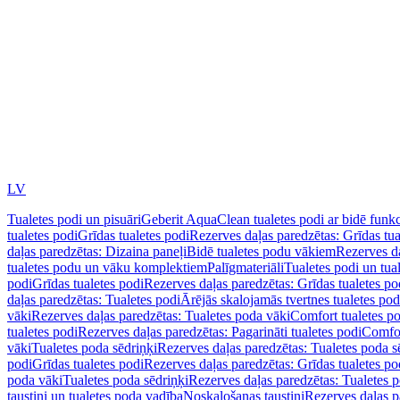
LV
Tualetes podi un pisuāri
Geberit AquaClean tualetes podi ar bidē funkc
tualetes podi
Grīdas tualetes podi
Rezerves daļas paredzētas: Grīdas tua
daļas paredzētas: Dizaina paneļi
Bidē tualetes podu vākiem
Rezerves da
tualetes podu un vāku komplektiem
Palīgmateriāli
Tualetes podi un tua
podi
Grīdas tualetes podi
Rezerves daļas paredzētas: Grīdas tualetes po
daļas paredzētas: Tualetes podi
Ārējās skalojamās tvertnes tualetes po
vāki
Rezerves daļas paredzētas: Tualetes poda vāki
Comfort tualetes p
tualetes podi
Rezerves daļas paredzētas: Pagarināti tualetes podi
Comfor
vāki
Tualetes poda sēdriņķi
Rezerves daļas paredzētas: Tualetes poda s
podi
Grīdas tualetes podi
Rezerves daļas paredzētas: Grīdas tualetes po
poda vāki
Tualetes poda sēdriņķi
Rezerves daļas paredzētas: Tualetes p
taustiņi un tualetes poda vadība
Noskalošanas taustiņi
Rezerves daļas p