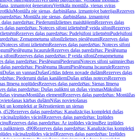
šana, izmantojot ģeneratoru
Vertikāla montāža, vienas sviras
rotīklu
Montāža pie sienas, darbināšana, izmantojot baterijas
Rezerves
paredzētas: Montāža pie sienas, darbināšana, izmantojot
 daļas paredzētas: Piederumi
Izlietnes maisītājiem
Rezerves daļas
s daļas paredzētas: Noteces sifoni izlietnēm
P veida sifoni
Rezerves
izlietnēm
Rezerves daļas paredzētas: Pudeļsifoni izlietnēm
Pudeļsifoni
paredzētas: Zemapmetuma sifoni
Izlietnes pieslēgumi
Rezerves daļas
i
Noteces sifoni izlietnēm
Rezerves daļas paredzētas: Noteces sifoni
lēgumi
Pieslēguma īscaurule
Rezerves daļas paredzētas: Pieslēguma
a sifoni
Rezerves daļas paredzētas: P veida sifoni
Zemapmetuma
s daļas paredzētas: Pieslēgumi
Piederumi
Noteces sifoni saimniecības
daļas paredzētas: Pieslēguma līkumi
Pieslēguma īscaurule
Rezerves
mi
Dušas un vannas
Dušas
Grīdas ūdens novade dušām
Rezerves daļas
edzētas: Piederumi dušas kanāliem
Dušas grīdas noteces
Rezerves
nas līmeņa noplūdes
Rezerves daļas paredzētas: Sienas līmeņa
es daļas paredzētas: Dušas paliktņi un dušas virsmas
Mākslīgā
dušas virsmas
Montāžas elementi
Rezerves daļas paredzētas: Montāžas
ovietošanas kārbas dušām
Nišas novietošanas
ti un komplekti ar šķērsstieņiem un sienas
m, d52
Rezerves daļas paredzētas: Kanalizācijas komplekti dušas
 vāciņa
Izplūdes vāciņš
Rezerves daļas paredzētas: Izplūdes
āciņu
Rezerves daļas paredzētas: Ar izplūdes vāciņu
Bez izplūdes
s paliktņiem, d90
Rezerves daļas paredzētas: Kanalizācijas komplekti
plūdes vāciņa
Izplūdes vāciņš
Rezerves daļas paredzētas: Izplūdes