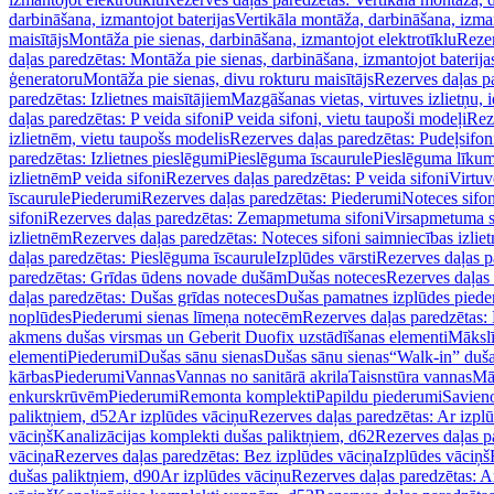
darbināšana, izmantojot baterijas
Vertikāla montāža, darbināšana, izma
maisītājs
Montāža pie sienas, darbināšana, izmantojot elektrotīklu
Rezer
daļas paredzētas: Montāža pie sienas, darbināšana, izmantojot baterija
ģeneratoru
Montāža pie sienas, divu rokturu maisītājs
Rezerves daļas pa
paredzētas: Izlietnes maisītājiem
Mazgāšanas vietas, virtuves izlietņu, i
daļas paredzētas: P veida sifoni
P veida sifoni, vietu taupoši modeļi
Reze
izlietnēm, vietu taupošs modelis
Rezerves daļas paredzētas: Pudeļsifoni
paredzētas: Izlietnes pieslēgumi
Pieslēguma īscaurule
Pieslēguma līkum
izlietnēm
P veida sifoni
Rezerves daļas paredzētas: P veida sifoni
Virtuv
īscaurule
Piederumi
Rezerves daļas paredzētas: Piederumi
Noteces sifo
sifoni
Rezerves daļas paredzētas: Zemapmetuma sifoni
Virsapmetuma s
izlietnēm
Rezerves daļas paredzētas: Noteces sifoni saimniecības izlie
daļas paredzētas: Pieslēguma īscaurule
Izplūdes vārsti
Rezerves daļas pa
paredzētas: Grīdas ūdens novade dušām
Dušas noteces
Rezerves daļas
daļas paredzētas: Dušas grīdas noteces
Dušas pamatnes izplūdes piede
noplūdes
Piederumi sienas līmeņa notecēm
Rezerves daļas paredzētas:
akmens dušas virsmas un Geberit Duofix uzstādīšanas elementi
Mākslī
elementi
Piederumi
Dušas sānu sienas
Dušas sānu sienas
“Walk-in” duša
kārbas
Piederumi
Vannas
Vannas no sanitārā akrila
Taisnstūra vannas
Mā
enkurskrūvēm
Piederumi
Remonta komplekti
Papildu piederumi
Savien
paliktņiem, d52
Ar izplūdes vāciņu
Rezerves daļas paredzētas: Ar izpl
vāciņš
Kanalizācijas komplekti dušas paliktņiem, d62
Rezerves daļas p
vāciņa
Rezerves daļas paredzētas: Bez izplūdes vāciņa
Izplūdes vāciņš
dušas paliktņiem, d90
Ar izplūdes vāciņu
Rezerves daļas paredzētas: A