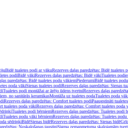
iju
Bidē tualetes podi ar vāku
Rezerves daļas paredzētas: Bidē tualetes 
letes podi
Bidē vāki
Rezerves daļas paredzētas: Bidē vāki
Tualetes podi
ļas paredzētas: Bidē tualetes podu vākiem
Piederumi
Bidē tualetes pod
letes poda vāki
Sienas tualetes podi
Rezerves daļas paredzētas: Sienas tu
di
Tualetes podi montāžai ar ārējo ūdens tvertni
Rezerves daļas paredzēta
diem, no sanitārās keramikas
Montāža uz tualetes poda
Tualetes poda vāk
odi
Rezerves daļas paredzētas: Comfort tualetes podi
Paaugstināti tualete
t tualetes poda vāki
Rezerves daļas paredzētas: Comfort tualetes poda 
ēdriņķi
Tualetes podi bērniem
Rezerves daļas paredzētas: Tualetes podi 
di
Tualetes podu vāki bērniem
Rezerves daļas paredzētas: Tualetes podu
oda sēdriņķi
Bidē
Sienas bidē
Rezerves daļas paredzētas: Sienas bidē
Grī
aredzētas: Noskalošanas taustiņi
Sigma zemapmetuma skalojamām tver