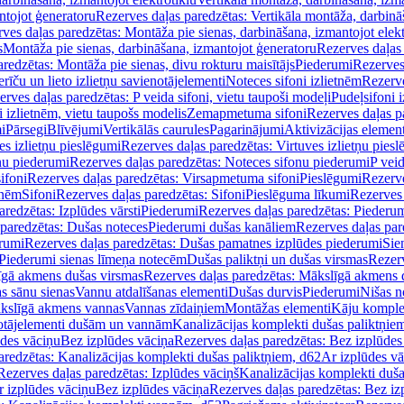
ntojot ģeneratoru
Rezerves daļas paredzētas: Vertikāla montāža, darbinā
ves daļas paredzētas: Montāža pie sienas, darbināšana, izmantojot elekt
s
Montāža pie sienas, darbināšana, izmantojot ģeneratoru
Rezerves daļas 
redzētas: Montāža pie sienas, divu rokturu maisītājs
Piederumi
Rezerves
erīču un lieto izlietņu savienotājelementi
Noteces sifoni izlietnēm
Rezerve
rves daļas paredzētas: P veida sifoni, vietu taupoši modeļi
Pudeļsifoni 
 izlietnēm, vietu taupošs modelis
Zemapmetuma sifoni
Rezerves daļas 
i
Pārsegi
Blīvējumi
Vertikālās caurules
Pagarinājumi
Aktivizācijas element
es izlietņu pieslēgumi
Rezerves daļas paredzētas: Virtuves izlietņu pies
nu piederumi
Rezerves daļas paredzētas: Noteces sifonu piederumi
P veid
ifoni
Rezerves daļas paredzētas: Virsapmetuma sifoni
Pieslēgumi
Rezerve
tnēm
Sifoni
Rezerves daļas paredzētas: Sifoni
Pieslēguma līkumi
Rezerves 
redzētas: Izplūdes vārsti
Piederumi
Rezerves daļas paredzētas: Piederu
 paredzētas: Dušas noteces
Piederumi dušas kanāliem
Rezerves daļas par
rumi
Rezerves daļas paredzētas: Dušas pamatnes izplūdes piederumi
Sie
 Piederumi sienas līmeņa notecēm
Dušas paliktņi un dušas virsmas
Rezerv
gā akmens dušas virsmas
Rezerves daļas paredzētas: Mākslīgā akmens 
s sānu sienas
Vannu atdalīšanas elementi
Dušas durvis
Piederumi
Nišas n
kslīgā akmens vannas
Vannas zīdaiņiem
Montāžas elementi
Kāju komplek
otājelementi dušām un vannām
Kanalizācijas komplekti dušas paliktņie
ūdes vāciņu
Bez izplūdes vāciņa
Rezerves daļas paredzētas: Bez izplūdes
aredzētas: Kanalizācijas komplekti dušas paliktņiem, d62
Ar izplūdes v
Rezerves daļas paredzētas: Izplūdes vāciņš
Kanalizācijas komplekti duša
r izplūdes vāciņu
Bez izplūdes vāciņa
Rezerves daļas paredzētas: Bez iz