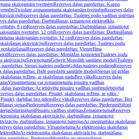
tuma skalojamām tvertnēm
Rezerves daļas paredzētas: Kappa
vertnēm
Twinline zemapmetuma skalojamām tvertnēm
Rezerves daļas
ktivizāciju
Rezerves daļas paredzētas: Tualetes podu vadības sistēmas
ves daļas paredzētas: Darbināšanai, izmantojot elektrotīklu,
vertnēm, 8 cm
Rezerves daļas paredzētas: Darbināšanai, izmantojot
skalojamām tvertnēm, 12 cm
Rezerves daļas paredzētas: Darbināšanai,
apmetuma skalojamām tvertnēm, 12 cm
Rezerves daļas paredzētas:
skalošanas aktivizāciju
Rezerves daļas paredzētas: Tualetes podu
 noskalošanai
Rezerves daļas paredzētas: Vienrežīma
ekti
Rezerves daļas paredzētas: Montāžas komplekti
Tualetes podu
s aktivizāciju
Savienojumi
Geberit Monolith sanitārie moduļi
Tualetes
 paredzētas: Sienas tualetes podiem
Grīdas tualetes podiem
Rezerves
 daļas paredzētas: Bidē paredzēti sanitārie moduļi
Sienas un grīdas
, skalošanas režīms, ar skalošanas malu
Bez vāka
Rezerves daļas
alas
Virsapmetuma vai zemapmetuma pisuāru vadības
 daļas paredzētas: Ar iebūvētu pisuāru vadības sistēmu
Iebūvētai
zerves daļas paredzētas: Pisuāri, skalošanas režīms, ar vāku /
 Pisuāri, darbībai bez ūdens
Bez vāka
Rezerves daļas paredzētas: Bez
līšanas sienas
Piederumi
Rezerves daļas paredzētas: Piederumi
Sifoni
ārejas
Stiprinājumi
Pisuāru vadības sistēmas
Zemapmetuma
Rezerves
ektronisku skalošanas aktivizāciju, darbināšana, izmantojot
ivizāciju, darbināšana, izmantojot baterijas
Ar pneimatisku skalošanas
zerves daļas paredzētas: Virsapmetuma
Ar elektronisku skalošanas
lektrotīklu
Ar elektronisku skalošanas aktivizāciju, darbināšana,
ļas paredzētas: Piederumi
Montāžas un atjaunošanas