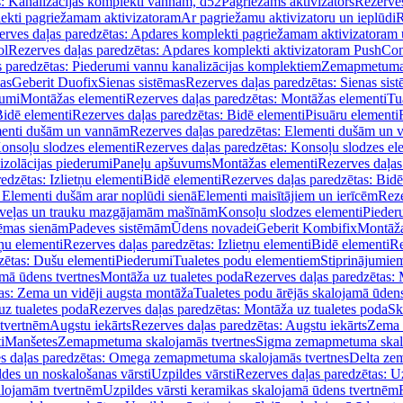
s: Kanalizācijas komplekti vannām, d52
Pagriežams aktivizators
Rezerves
lekti pagriežamam aktivizatoram
Ar pagriežamu aktivizatoru un ieplūdi
R
erves daļas paredzētas: Apdares komplekti pagriežamam aktivizatoram 
ol
Rezerves daļas paredzētas: Apdares komplekti aktivizatoram PushCon
s paredzētas: Piederumi vannu kanalizācijas komplektiem
Zemapmetuma c
mas
Geberit Duofix
Sienas sistēmas
Rezerves daļas paredzētas: Sienas sis
rumi
Montāžas elementi
Rezerves daļas paredzētas: Montāžas elementi
Tu
idē elementi
Rezerves daļas paredzētas: Bidē elementi
Pisuāru elementi
enti dušām un vannām
Rezerves daļas paredzētas: Elementi dušām un
onsoļu slodzes elementi
Rezerves daļas paredzētas: Konsoļu slodzes el
izolācijas piederumi
Paneļu apšuvums
Montāžas elementi
Rezerves daļas
edzētas: Izlietņu elementi
Bidē elementi
Rezerves daļas paredzētas: Bidē
 Elementi dušām arar noplūdi sienā
Elementi maisītājiem un ierīcēm
Reze
i veļas un trauku mazgājamām mašīnām
Konsoļu slodzes elementi
Pieder
tēmas sienām
Padeves sistēmām
Ūdens novadei
Geberit Kombifix
Montāža
tņu elementi
Rezerves daļas paredzētas: Izlietņu elementi
Bidē elementi
Re
zētas: Dušu elementi
Piederumi
Tualetes podu elementiem
Stiprinājumie
amā ūdens tvertnes
Montāža uz tualetes poda
Rezerves daļas paredzētas: 
as: Zema un vidēji augsta montāža
Tualetes podu ārējās skalojamā ūdens
z tualetes poda
Rezerves daļas paredzētas: Montāža uz tualetes poda
Sk
 tvertnēm
Augstu iekārts
Rezerves daļas paredzētas: Augstu iekārts
Zema 
i
Manšetes
Zemapmetuma skalojamās tvertnes
Sigma zemapmetuma skalo
s daļas paredzētas: Omega zemapmetuma skalojamās tvertnes
Delta ze
des un noskalošanas vārsti
Uzpildes vārsti
Rezerves daļas paredzētas: Uz
alojamām tvertnēm
Uzpildes vārsti keramikas skalojamā ūdens tvertnēm