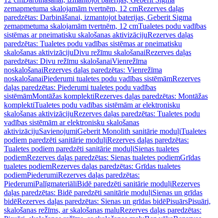
zemapmetuma skalojamām tvertnēm, 12 cm
Rezerves daļas
paredzētas: Darbināšanai, izmantojot baterijas, Geberit Sigma
zemapmetuma skalojamām tvertnēm, 12 cm
Tualetes podu vadības
sistēmas ar pneimatisku skalošanas aktivizāciju
Rezerves daļas
paredzētas: Tualetes podu vadības sistēmas ar pneimatisku
skalošanas aktivizāciju
Divu režīmu skalošanai
Rezerves daļas
paredzētas: Divu režīmu skalošanai
Vienrežīma
noskalošanai
Rezerves daļas paredzētas: Vienrežīma
noskalošanai
Piederumi tualetes podu vadības sistēmām
Rezerves
daļas paredzētas: Piederumi tualetes podu vadības
sistēmām
Montāžas komplekti
Rezerves daļas paredzētas: Montāžas
komplekti
Tualetes podu vadības sistēmām ar elektronisku
skalošanas aktivizāciju
Rezerves daļas paredzētas: Tualetes podu
vadības sistēmām ar elektronisku skalošanas
aktivizāciju
Savienojumi
Geberit Monolith sanitārie moduļi
Tualetes
podiem paredzēti sanitārie moduļi
Rezerves daļas paredzētas:
Tualetes podiem paredzēti sanitārie moduļi
Sienas tualetes
podiem
Rezerves daļas paredzētas: Sienas tualetes podiem
Grīdas
tualetes podiem
Rezerves daļas paredzētas: Grīdas tualetes
podiem
Piederumi
Rezerves daļas paredzētas:
Piederumi
Palīgmateriāli
Bidē paredzēti sanitārie moduļi
Rezerves
daļas paredzētas: Bidē paredzēti sanitārie moduļi
Sienas un grīdas
bidē
Rezerves daļas paredzētas: Sienas un grīdas bidē
Pisuārs
Pisuāri,
skalošanas režīms, ar skalošanas malu
Rezerves daļas paredzētas: