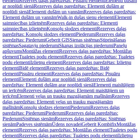
elementi
Rezerves daļas paredzētas: Pisuāru elementi
Elementi dušām
ar noplūdi sienā
Rezerves daļas paredzētas: Elementi dušām ar
noplūdi sienā
Elementi dušām un vannām
Rezerves daļas paredzētas:
Elementi dušām un vannām
Walk-in dušas sienu elementi
Elementi
saimniecības izlietnēm
Rezerves daļas paredzētas: Elementi
saimniecības izlietnēm
Konsoļu slodzes elementi
Rezerves daļas
paredzētas: Konsoļu slodzes elementi
Piederumi
Rezerves daļas
paredzētas: Piederumi
Geberit GIS
Sienas sistēmas
Stiprināšanas
sistēmas
Sagatavju piederumi
Skaņas izolācijas piederumi
Paneļu
apšuvums
Montāžas elementi
Rezerves daļas paredzētas: Montāžas
elementi
Tualetes podu elementi
Rezerves daļas paredzētas: Tualetes
podu elementi
Izlietņu elementi
Rezerves daļas paredzētas: Izlietņu
elementi
Bidē elementi
Rezerves daļas paredzētas: Bidē
elementi
Pisuāru elementi
Rezerves daļas paredzētas: Pisuāru
elementi
Elementi dušām arar noplūdi sienā
Rezerves daļas
paredzētas: Elementi dušām arar noplūdi sienā
Elementi maisītājiem
un ierīcēm
Rezerves daļas paredzētas: Elementi maisītājiem un
ierīcēm
Elementi veļas un trauku mazgājamām mašīnām
Rezerves
daļas paredzētas: Elementi veļas un trauku mazgājamām
mašīnām
Konsoļu slodzes elementi
Piederumi
Rezerves daļas
paredzētas: Piederumi
Piederumi
Rezerves daļas paredzētas:
Piederumi
Sistēmas sienām
Rezerves daļas paredzētas: Sistēmas
sienām
Padeves sistēmām
Ūdens novadei
Geberit Kombifix
Montāžas
elementi
Rezerves daļas paredzētas: Montāžas elementi
Tualetes podu
elementi
Rezerves daļas paredzētas: Tualetes podu elementi
Izlietņu