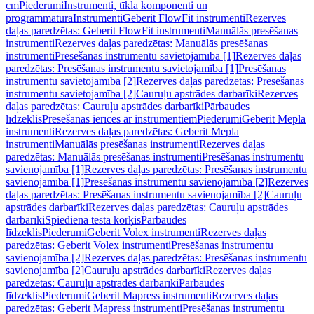
cm
Piederumi
Instrumenti, tīkla komponenti un
programmatūra
Instrumenti
Geberit FlowFit instrumenti
Rezerves
daļas paredzētas: Geberit FlowFit instrumenti
Manuālās presēšanas
instrumenti
Rezerves daļas paredzētas: Manuālās presēšanas
instrumenti
Presēšanas instrumentu savietojamība [1]
Rezerves daļas
paredzētas: Presēšanas instrumentu savietojamība [1]
Presēšanas
instrumentu savietojamība [2]
Rezerves daļas paredzētas: Presēšanas
instrumentu savietojamība [2]
Cauruļu apstrādes darbarīki
Rezerves
daļas paredzētas: Cauruļu apstrādes darbarīki
Pārbaudes
līdzeklis
Presēšanas ierīces ar instrumentiem
Piederumi
Geberit Mepla
instrumenti
Rezerves daļas paredzētas: Geberit Mepla
instrumenti
Manuālās presēšanas instrumenti
Rezerves daļas
paredzētas: Manuālās presēšanas instrumenti
Presēšanas instrumentu
savienojamība [1]
Rezerves daļas paredzētas: Presēšanas instrumentu
savienojamība [1]
Presēšanas instrumentu savienojamība [2]
Rezerves
daļas paredzētas: Presēšanas instrumentu savienojamība [2]
Cauruļu
apstrādes darbarīki
Rezerves daļas paredzētas: Cauruļu apstrādes
darbarīki
Spiediena testa korķis
Pārbaudes
līdzeklis
Piederumi
Geberit Volex instrumenti
Rezerves daļas
paredzētas: Geberit Volex instrumenti
Presēšanas instrumentu
savienojamība [2]
Rezerves daļas paredzētas: Presēšanas instrumentu
savienojamība [2]
Cauruļu apstrādes darbarīki
Rezerves daļas
paredzētas: Cauruļu apstrādes darbarīki
Pārbaudes
līdzeklis
Piederumi
Geberit Mapress instrumenti
Rezerves daļas
paredzētas: Geberit Mapress instrumenti
Presēšanas instrumentu