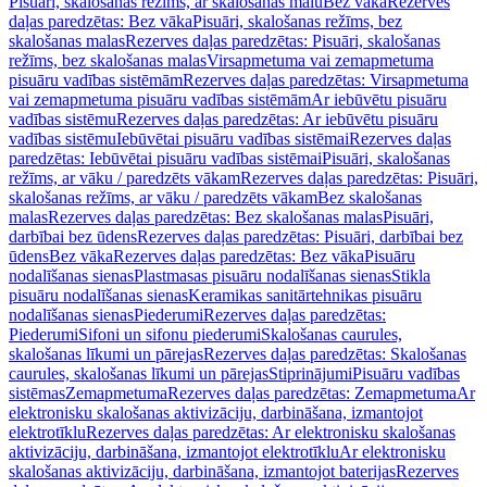
Pisuāri, skalošanas režīms, ar skalošanas malu
Bez vāka
Rezerves
daļas paredzētas: Bez vāka
Pisuāri, skalošanas režīms, bez
skalošanas malas
Rezerves daļas paredzētas: Pisuāri, skalošanas
režīms, bez skalošanas malas
Virsapmetuma vai zemapmetuma
pisuāru vadības sistēmām
Rezerves daļas paredzētas: Virsapmetuma
vai zemapmetuma pisuāru vadības sistēmām
Ar iebūvētu pisuāru
vadības sistēmu
Rezerves daļas paredzētas: Ar iebūvētu pisuāru
vadības sistēmu
Iebūvētai pisuāru vadības sistēmai
Rezerves daļas
paredzētas: Iebūvētai pisuāru vadības sistēmai
Pisuāri, skalošanas
režīms, ar vāku / paredzēts vākam
Rezerves daļas paredzētas: Pisuāri,
skalošanas režīms, ar vāku / paredzēts vākam
Bez skalošanas
malas
Rezerves daļas paredzētas: Bez skalošanas malas
Pisuāri,
darbībai bez ūdens
Rezerves daļas paredzētas: Pisuāri, darbībai bez
ūdens
Bez vāka
Rezerves daļas paredzētas: Bez vāka
Pisuāru
nodalīšanas sienas
Plastmasas pisuāru nodalīšanas sienas
Stikla
pisuāru nodalīšanas sienas
Keramikas sanitārtehnikas pisuāru
nodalīšanas sienas
Piederumi
Rezerves daļas paredzētas:
Piederumi
Sifoni un sifonu piederumi
Skalošanas caurules,
skalošanas līkumi un pārejas
Rezerves daļas paredzētas: Skalošanas
caurules, skalošanas līkumi un pārejas
Stiprinājumi
Pisuāru vadības
sistēmas
Zemapmetuma
Rezerves daļas paredzētas: Zemapmetuma
Ar
elektronisku skalošanas aktivizāciju, darbināšana, izmantojot
elektrotīklu
Rezerves daļas paredzētas: Ar elektronisku skalošanas
aktivizāciju, darbināšana, izmantojot elektrotīklu
Ar elektronisku
skalošanas aktivizāciju, darbināšana, izmantojot baterijas
Rezerves