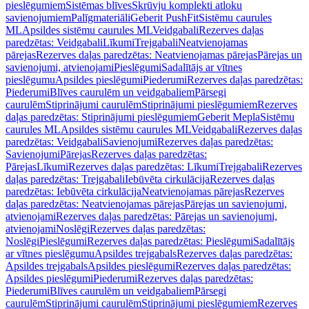
pieslēgumiem
Sistēmas blīves
Skrūvju komplekti atloku
savienojumiem
Palīgmateriāli
Geberit PushFit
Sistēmu caurules
ML
Apsildes sistēmu caurules ML
Veidgabali
Rezerves daļas
paredzētas: Veidgabali
Līkumi
Trejgabali
Neatvienojamas
pārejas
Rezerves daļas paredzētas: Neatvienojamas pārejas
Pārejas un
savienojumi, atvienojami
Pieslēgumi
Sadalītājs ar vītnes
pieslēgumu
Apsildes pieslēgumi
Piederumi
Rezerves daļas paredzētas:
Piederumi
Blīves caurulēm un veidgabaliem
Pārsegi
caurulēm
Stiprinājumi caurulēm
Stiprinājumi pieslēgumiem
Rezerves
daļas paredzētas: Stiprinājumi pieslēgumiem
Geberit Mepla
Sistēmu
caurules ML
Apsildes sistēmu caurules ML
Veidgabali
Rezerves daļas
paredzētas: Veidgabali
Savienojumi
Rezerves daļas paredzētas:
Savienojumi
Pārejas
Rezerves daļas paredzētas:
Pārejas
Līkumi
Rezerves daļas paredzētas: Līkumi
Trejgabali
Rezerves
daļas paredzētas: Trejgabali
Iebūvēta cirkulācija
Rezerves daļas
paredzētas: Iebūvēta cirkulācija
Neatvienojamas pārejas
Rezerves
daļas paredzētas: Neatvienojamas pārejas
Pārejas un savienojumi,
atvienojami
Rezerves daļas paredzētas: Pārejas un savienojumi,
atvienojami
Noslēgi
Rezerves daļas paredzētas:
Noslēgi
Pieslēgumi
Rezerves daļas paredzētas: Pieslēgumi
Sadalītājs
ar vītnes pieslēgumu
Apsildes trejgabals
Rezerves daļas paredzētas:
Apsildes trejgabals
Apsildes pieslēgumi
Rezerves daļas paredzētas:
Apsildes pieslēgumi
Piederumi
Rezerves daļas paredzētas:
Piederumi
Blīves caurulēm un veidgabaliem
Pārsegi
caurulēm
Stiprinājumi caurulēm
Stiprinājumi pieslēgumiem
Rezerves