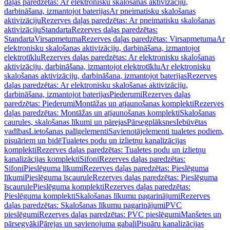
daļas paredzētas: Ar elektronisku skalošanas aktivizāciju,
darbināšana, izmantojot baterijas
Ar pneimatisku skalošanas
aktivizāciju
Rezerves daļas paredzētas: Ar pneimatisku skalošanas
aktivizāciju
Standarta
Rezerves daļas paredzētas:
Standarta
Virsapmetuma
Rezerves daļas paredzētas: Virsapmetuma
Ar
elektronisku skalošanas aktivizāciju, darbināšana, izmantojot
elektrotīklu
Rezerves daļas paredzētas: Ar elektronisku skalošanas
aktivizāciju, darbināšana, izmantojot elektrotīklu
Ar elektronisku
skalošanas aktivizāciju, darbināšana, izmantojot baterijas
Rezerves
daļas paredzētas: Ar elektronisku skalošanas aktivizāciju,
darbināšana, izmantojot baterijas
Piederumi
Rezerves daļas
paredzētas: Piederumi
Montāžas un atjaunošanas komplekti
Rezerves
daļas paredzētas: Montāžas un atjaunošanas komplekti
Skalošanas
caurules, skalošanas līkumi un pārejas
Pārsegplāksnes
Iebūvētas
vadības
Lietošanas palīgelementi
Savienotājelementi tualetes podiem,
pisuāriem un bidē
Tualetes podu un izlietņu kanalizācijas
komplekti
Rezerves daļas paredzētas: Tualetes podu un izlietņu
kanalizācijas komplekti
Sifoni
Rezerves daļas paredzētas:
Sifoni
Pieslēguma līkumi
Rezerves daļas paredzētas: Pieslēguma
līkumi
Pieslēguma īscaurule
Rezerves daļas paredzētas: Pieslēguma
īscaurule
Pieslēguma komplekti
Rezerves daļas paredzētas:
Pieslēguma komplekti
Skalošanas līkumu pagarinājumi
Rezerves
daļas paredzētas: Skalošanas līkumu pagarinājumi
PVC
pieslēgumi
Rezerves daļas paredzētas: PVC pieslēgumi
Manšetes un
pārsegvāki
Pārejas un savienojuma gabali
Pisuāru kanalizācijas