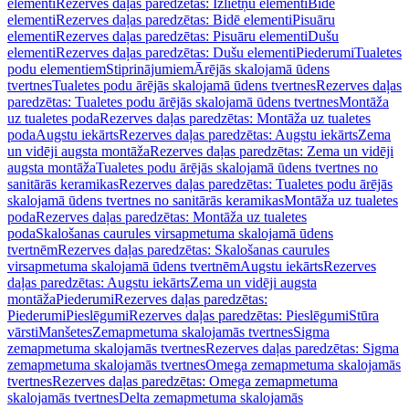
elementi
Rezerves daļas paredzētas: Izlietņu elementi
Bidē
elementi
Rezerves daļas paredzētas: Bidē elementi
Pisuāru
elementi
Rezerves daļas paredzētas: Pisuāru elementi
Dušu
elementi
Rezerves daļas paredzētas: Dušu elementi
Piederumi
Tualetes
podu elementiem
Stiprinājumiem
Ārējās skalojamā ūdens
tvertnes
Tualetes podu ārējās skalojamā ūdens tvertnes
Rezerves daļas
paredzētas: Tualetes podu ārējās skalojamā ūdens tvertnes
Montāža
uz tualetes poda
Rezerves daļas paredzētas: Montāža uz tualetes
poda
Augstu iekārts
Rezerves daļas paredzētas: Augstu iekārts
Zema
un vidēji augsta montāža
Rezerves daļas paredzētas: Zema un vidēji
augsta montāža
Tualetes podu ārējās skalojamā ūdens tvertnes no
sanitārās keramikas
Rezerves daļas paredzētas: Tualetes podu ārējās
skalojamā ūdens tvertnes no sanitārās keramikas
Montāža uz tualetes
poda
Rezerves daļas paredzētas: Montāža uz tualetes
poda
Skalošanas caurules virsapmetuma skalojamā ūdens
tvertnēm
Rezerves daļas paredzētas: Skalošanas caurules
virsapmetuma skalojamā ūdens tvertnēm
Augstu iekārts
Rezerves
daļas paredzētas: Augstu iekārts
Zema un vidēji augsta
montāža
Piederumi
Rezerves daļas paredzētas:
Piederumi
Pieslēgumi
Rezerves daļas paredzētas: Pieslēgumi
Stūra
vārsti
Manšetes
Zemapmetuma skalojamās tvertnes
Sigma
zemapmetuma skalojamās tvertnes
Rezerves daļas paredzētas: Sigma
zemapmetuma skalojamās tvertnes
Omega zemapmetuma skalojamās
tvertnes
Rezerves daļas paredzētas: Omega zemapmetuma
skalojamās tvertnes
Delta zemapmetuma skalojamās