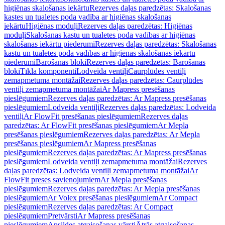
higiēnas skalošanas iekārtu
Rezerves daļas paredzētas: Skalošanas
kastes un tualetes poda vadība ar higiēnas skalošanas
iekārtu
Higiēnas moduļi
Rezerves daļas paredzētas: Higiēnas
moduļi
Skalošanas kastu un tualetes poda vadības ar higiēnas
skalošanas iekārtu piederumi
Rezerves daļas paredzētas: Skalošanas
kastu un tualetes poda vadības ar higiēnas skalošanas iekārtu
piederumi
Barošanas bloki
Rezerves daļas paredzētas: Barošanas
bloki
Tīkla komponenti
Lodveida ventiļi
Caurplūdes ventiļi
zemapmetuma montāžai
Rezerves daļas paredzētas: Caurplūdes
ventiļi zemapmetuma montāžai
Ar Mapress presēšanas
pieslēgumiem
Rezerves daļas paredzētas: Ar Mapress presēšanas
pieslēgumiem
Lodveida ventiļi
Rezerves daļas paredzētas: Lodveida
ventiļi
Ar FlowFit presēšanas pieslēgumiem
Rezerves daļas
paredzētas: Ar FlowFit presēšanas pieslēgumiem
Ar Mepla
presēšanas pieslēgumiem
Rezerves daļas paredzētas: Ar Mepla
presēšanas pieslēgumiem
Ar Mapress presēšanas
pieslēgumiem
Rezerves daļas paredzētas: Ar Mapress presēšanas
pieslēgumiem
Lodveida ventiļi zemapmetuma montāžai
Rezerves
daļas paredzētas: Lodveida ventiļi zemapmetuma montāžai
Ar
FlowFit preses savienojumiem
Ar Mepla presēšanas
pieslēgumiem
Rezerves daļas paredzētas: Ar Mepla presēšanas
pieslēgumiem
Ar Volex presēšanas pieslēgumiem
Ar Compact
pieslēgumiem
Rezerves daļas paredzētas: Ar Compact
pieslēgumiem
Pretvārsti
Ar Mapress presēšanas
pieslēgumiem
Apsildes atgaisošanas vārsti
Ātrās atgaisošanas