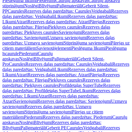
Pieslēguma līkumi
Piederumi
Cauruļu apskavas
Cauruļu apskavu
stiprinājumi
Noslēgi
Blīvējumi
Palīgmateriāli
Geberit Silent-
PP
Caurules
Rezerves daļas paredzētas: Caurules
Veidgabali
Rezerves
daļas paredzētas: Veidgabali
Līkumi
Rezerves daļas paredzētas:
Līkumi
Atzari
Rezerves daļas paredzētas: Atzari
Pārejas
Rezerves
daļas paredzētas: Pārejas
Piekļuves caurules
Rezerves daļas
paredzētas: Piekļuves caurules
Savienojumi
Rezerves daļas
paredzētas: Savienojumi
Uzmavu savienojumi
Rezerves daļas
paredzētas: Uzmavu savienojumi
Stiprinājuma savienojumi
Pārejas uz
citiem materiāliem
Savienotājelementi
Pieslēguma līkumi
Pieslēguma
īscaurule
Piederumi
Cauruļu
apskavas
Noslēgi
Blīvējumi
Palīgmateriāli
Geberit Silent-
Pro
Caurules
Rezerves daļas paredzētas: Caurules
Veidgabali
Rezerves
daļas paredzētas: Veidgabali
Līkumi
Rezerves daļas paredzētas:
Līkumi
Atzari
Rezerves daļas paredzētas: Atzari
Pārejas
Rezerves
daļas paredzētas: Pārejas
Piekļuves caurules
Rezerves daļas
paredzētas: Piekļuves caurules
Profildetaļas SuperTube
Rezerves
daļas paredzētas: Profildetaļas SuperTube
Līkumi
Rezerves daļas
paredzētas: Līkumi
Atzari
Rezerves daļas paredzētas:
Atzari
Savienojumi
Rezerves daļas paredzētas: Savienojumi
Uzmavu
savienojumi
Rezerves daļas paredzētas: Uzmavu
savienojumi
Stiprinājuma savienojumi
Pārejas uz citiem
materiāliem
Piederumi
Rezerves daļas paredzētas: Piederumi
Cauruļu
apskavas
Noslēgi
Blīvējumi
Rezerves daļas paredzētas:
Blīvējumi
Palīgmateriāli
Geberit PE
Caurules
Veidgabali
Rezerves