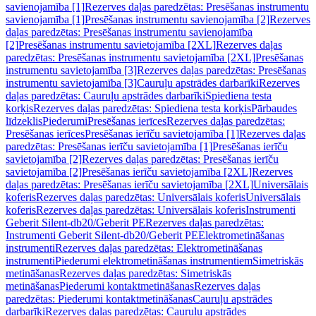
savienojamība [1]
Rezerves daļas paredzētas: Presēšanas instrumentu
savienojamība [1]
Presēšanas instrumentu savienojamība [2]
Rezerves
daļas paredzētas: Presēšanas instrumentu savienojamība
[2]
Presēšanas instrumentu savietojamība [2XL]
Rezerves daļas
paredzētas: Presēšanas instrumentu savietojamība [2XL]
Presēšanas
instrumentu savietojamība [3]
Rezerves daļas paredzētas: Presēšanas
instrumentu savietojamība [3]
Cauruļu apstrādes darbarīki
Rezerves
daļas paredzētas: Cauruļu apstrādes darbarīki
Spiediena testa
korķis
Rezerves daļas paredzētas: Spiediena testa korķis
Pārbaudes
līdzeklis
Piederumi
Presēšanas ierīces
Rezerves daļas paredzētas:
Presēšanas ierīces
Presēšanas ierīču savietojamība [1]
Rezerves daļas
paredzētas: Presēšanas ierīču savietojamība [1]
Presēšanas ierīču
savietojamība [2]
Rezerves daļas paredzētas: Presēšanas ierīču
savietojamība [2]
Presēšanas ierīču savietojamība [2XL]
Rezerves
daļas paredzētas: Presēšanas ierīču savietojamība [2XL]
Universālais
koferis
Rezerves daļas paredzētas: Universālais koferis
Universālais
koferis
Rezerves daļas paredzētas: Universālais koferis
Instrumenti
Geberit Silent-db20/Geberit PE
Rezerves daļas paredzētas:
Instrumenti Geberit Silent-db20/Geberit PE
Elektrometināšanas
instrumenti
Rezerves daļas paredzētas: Elektrometināšanas
instrumenti
Piederumi elektrometināšanas instrumentiem
Simetriskās
metināšanas
Rezerves daļas paredzētas: Simetriskās
metināšanas
Piederumi kontaktmetināšanas
Rezerves daļas
paredzētas: Piederumi kontaktmetināšanas
Cauruļu apstrādes
darbarīki
Rezerves daļas paredzētas: Cauruļu apstrādes