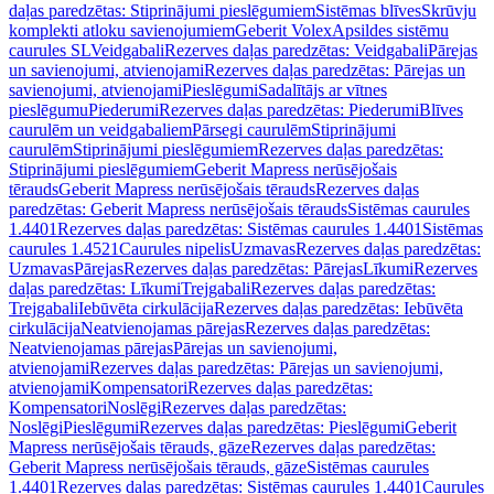
daļas paredzētas: Stiprinājumi pieslēgumiem
Sistēmas blīves
Skrūvju
komplekti atloku savienojumiem
Geberit Volex
Apsildes sistēmu
caurules SL
Veidgabali
Rezerves daļas paredzētas: Veidgabali
Pārejas
un savienojumi, atvienojami
Rezerves daļas paredzētas: Pārejas un
savienojumi, atvienojami
Pieslēgumi
Sadalītājs ar vītnes
pieslēgumu
Piederumi
Rezerves daļas paredzētas: Piederumi
Blīves
caurulēm un veidgabaliem
Pārsegi caurulēm
Stiprinājumi
caurulēm
Stiprinājumi pieslēgumiem
Rezerves daļas paredzētas:
Stiprinājumi pieslēgumiem
Geberit Mapress nerūsējošais
tērauds
Geberit Mapress nerūsējošais tērauds
Rezerves daļas
paredzētas: Geberit Mapress nerūsējošais tērauds
Sistēmas caurules
1.4401
Rezerves daļas paredzētas: Sistēmas caurules 1.4401
Sistēmas
caurules 1.4521
Caurules nipelis
Uzmavas
Rezerves daļas paredzētas:
Uzmavas
Pārejas
Rezerves daļas paredzētas: Pārejas
Līkumi
Rezerves
daļas paredzētas: Līkumi
Trejgabali
Rezerves daļas paredzētas:
Trejgabali
Iebūvēta cirkulācija
Rezerves daļas paredzētas: Iebūvēta
cirkulācija
Neatvienojamas pārejas
Rezerves daļas paredzētas:
Neatvienojamas pārejas
Pārejas un savienojumi,
atvienojami
Rezerves daļas paredzētas: Pārejas un savienojumi,
atvienojami
Kompensatori
Rezerves daļas paredzētas:
Kompensatori
Noslēgi
Rezerves daļas paredzētas:
Noslēgi
Pieslēgumi
Rezerves daļas paredzētas: Pieslēgumi
Geberit
Mapress nerūsējošais tērauds, gāze
Rezerves daļas paredzētas:
Geberit Mapress nerūsējošais tērauds, gāze
Sistēmas caurules
1.4401
Rezerves daļas paredzētas: Sistēmas caurules 1.4401
Caurules