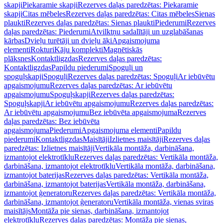
skapji
Piekaramie skapji
Rezerves daļas paredzētas: Piekaramie
skapji
Citas mēbeles
Rezerves daļas paredzētas: Citas mēbeles
Sienas
plaukti
Rezerves daļas paredzētas: Sienas plaukti
Piederumi
Rezerves
daļas paredzētas: Piederumi
Atvilktņu sadalītāji un uzglabāšanas
kārbas
Dvieļu turētāji un dvieļu āķi
Apgaismojuma
elementi
Rokturi
Kāju komplekti
Magnētiskās
plāksnes
Kontaktligzdas
Rezerves daļas paredzētas:
Kontaktligzdas
Papildu piederumi
Spoguļi un
spoguļskapji
Spoguļi
Rezerves daļas paredzētas: Spoguļi
Ar iebūvētu
apgaismojumu
Rezerves daļas paredzētas: Ar iebūvētu
apgaismojumu
Spoguļskapji
Rezerves daļas paredzētas:
Spoguļskapji
Ar iebūvētu apgaismojumu
Rezerves daļas paredzētas:
Ar iebūvētu apgaismojumu
Bez iebūvēta apgaismojuma
Rezerves
daļas paredzētas: Bez iebūvēta
apgaismojuma
Piederumi
Apgaismojuma elementi
Papildu
piederumi
Kontaktligzdas
Maisītāji
Izlietnes maisītāji
Rezerves daļas
paredzētas: Izlietnes maisītāji
Vertikāla montāža, darbināšana,
izmantojot elektrotīklu
Rezerves daļas paredzētas: Vertikāla montāža,
darbināšana, izmantojot elektrotīklu
Vertikāla montāža, darbināšana,
izmantojot baterijas
Rezerves daļas paredzētas: Vertikāla montāža,
darbināšana, izmantojot baterijas
Vertikāla montāža, darbināšana,
izmantojot ģeneratoru
Rezerves daļas paredzētas: Vertikāla montāža,
darbināšana, izmantojot ģeneratoru
Vertikāla montāža, vienas sviras
maisītājs
Montāža pie sienas, darbināšana, izmantojot
elektrotīklu
Rezerves daļas paredzētas: Montāža pie sienas,