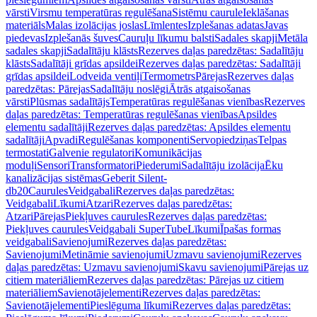
vārsti
Virsmu temperatūras regulēšana
Sistēmu caurule
Ieklāšanas
materiāls
Malas izolācijas joslas
Līmlentes
Izplešanas adatas
Javas
piedevas
Izplešanās šuves
Cauruļu līkumu balsti
Sadales skapji
Metāla
sadales skapji
Sadalītāju klāsts
Rezerves daļas paredzētas: Sadalītāju
klāsts
Sadalītāji grīdas apsildei
Rezerves daļas paredzētas: Sadalītāji
grīdas apsildei
Lodveida ventiļi
Termometrs
Pārejas
Rezerves daļas
paredzētas: Pārejas
Sadalītāju noslēgi
Ātrās atgaisošanas
vārsti
Plūsmas sadalītājs
Temperatūras regulēšanas vienības
Rezerves
daļas paredzētas: Temperatūras regulēšanas vienības
Apsildes
elementu sadalītāji
Rezerves daļas paredzētas: Apsildes elementu
sadalītāji
Apvadi
Regulēšanas komponenti
Servopiedziņas
Telpas
termostati
Galvenie regulatori
Komunikācijas
moduļi
Sensori
Transformatori
Piederumi
Sadalītāju izolācija
Ēku
kanalizācijas sistēmas
Geberit Silent-
db20
Caurules
Veidgabali
Rezerves daļas paredzētas:
Veidgabali
Līkumi
Atzari
Rezerves daļas paredzētas:
Atzari
Pārejas
Piekļuves caurules
Rezerves daļas paredzētas:
Piekļuves caurules
Veidgabali SuperTube
Līkumi
Īpašas formas
veidgabali
Savienojumi
Rezerves daļas paredzētas:
Savienojumi
Metināmie savienojumi
Uzmavu savienojumi
Rezerves
daļas paredzētas: Uzmavu savienojumi
Skavu savienojumi
Pārejas uz
citiem materiāliem
Rezerves daļas paredzētas: Pārejas uz citiem
materiāliem
Savienotājelementi
Rezerves daļas paredzētas:
Savienotājelementi
Pieslēguma līkumi
Rezerves daļas paredzētas: