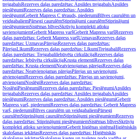
trejgabals
Rezerves daļas paredzētas: Apsildes trejgabals
Apsildes
pieslēgumi
Rezerves daļas paredzētas: Apsildes
pieslēgumi
Geberit Mapress C tērauds, piederumi
Blīves caurulēm un
veidgabaliem
Pārsegi caurulēm
Stiprinājumi caurulēm
Stiprinājumi
pieslēgumiem
Sistēmas blīves
Skrūvju komplekti atloku
savienojumiem
Geberit Mapress varš
Geberit Mapress varš
Rezerves
daļas paredzētas: Geberit Mapress varš
Uzmavas
Rezerves daļas
paredzētas: Uzmavas
Pārejas
Rezerves daļas paredzētas:
Pārejas
Līkumi
Rezerves daļas paredzētas: Līkumi
Trejgabali
Rezerves
daļas paredzētas: Trejgabali
Iebūvēta cirkulācija
Rezerves daļas
paredzētas: Iebūvēta cirkulācija
Krusta elementi
Rezerves daļas
paredzētas: Krusta elementi
Neatvienojamas pārejas
Rezerves daļas
paredzētas: Neatvienojamas pārejas
Pārejas un savienojumi,
atvienojami
Rezerves daļas paredzētas: Pārejas un savienojumi,
atvienojami
Noslēgi
Rezerves daļas paredzētas:
Noslēgi
Pieslēgumi
Rezerves daļas paredzētas: Pieslēgumi
Apsildes
trejgabals
Rezerves daļas paredzētas: Apsildes trejgabals
Apsildes
pieslēgumi
Rezerves daļas paredzētas: Apsildes pieslēgumi
Geberit
Mapress varš, piederumi
Rezerves daļas paredzētas: Geberit Mapress
varš, piederumi
Blīves caurulēm un veidgabaliem
Pārsegi
caurulēm
Stiprinājumi caurulēm
Stiprinājumi pieslēgumiem
Rezerves
daļas paredzētas: Stiprinājumi pieslēgumiem
Sistēmas blīves
Skrūvju
komplekti atloku savienojumiem
Geberit higiēnas sistēma
Higiēniskās
skalošanas iekārtas
Rezerves daļas paredzētas: Higiēniskās
skalošanas iekārtas
Skalošanas kastes un tualetes poda vadība ar