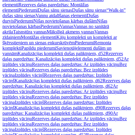
elementi
Rezerves daļas paredzētas: Montāžas
elementi
Piederumi
Dušas sānu sienas
Dušas sānu sienas
“Walk-in”
dušas sānu sienas
Vannu atdalīšanas elementi
Dušas
durvis
Piederumi
Nišas novietošanas kārbas dušām
Nišas
novietošanas kārbas
Piederumi
Vannas
Vannas no sanitārā
akrila
Taisnstūra vannas
Mākslīgā akmens vannas
Vannas
zīdaiņiem
Montāžas elementi
Kāju komplekti un komplekti ar
šķērsstieņiem un sienas enkurskrūvēm
Piederumi
Remonta
komplekti
Papildu piederumi
Savienotājelementi dušām un
vannām
Kanalizācijas komplekti dušas paliktņiem, d52
Rezerves
daļas paredzētas: Kanalizācijas komplekti dušas paliktņiem, d52
Ar
izplūdes vāciņu
Rezerves daļas paredzētas: Ar izplūdes vāciņu
Bez
izplūdes vāciņa
Rezerves daļas paredzētas: Bez izplūdes
vāciņa
Izplūdes vāciņš
Rezerves daļas paredzētas: Izplūdes
vāciņš
Kanalizācijas komplekti dušas paliktņiem, d62
Rezerves daļas
paredzētas: Kanalizācijas komplekti dušas paliktņiem, d62
Ar
izplūdes vāciņu
Rezerves daļas paredzētas: Ar izplūdes vāciņu
Bez
izplūdes vāciņa
Rezerves daļas paredzētas: Bez izplūdes
vāciņa
Izplūdes vāciņš
Rezerves daļas paredzētas: Izplūdes
vāciņš
Kanalizācijas komplekti dušas paliktņiem, d90
Rezerves daļas
paredzētas: Kanalizācijas komplekti dušas paliktņiem, d90
Ar
izplūdes vāciņu
Rezerves daļas paredzētas: Ar izplūdes vāciņu
Bez
izplūdes vāciņa
Rezerves daļas paredzētas: Bez izplūdes
vāciņa
Izplūdes vāciņš
Rezerves daļas paredzētas: Izplūdes
vāciņš
Kanalizācijas komplekti vannām, d52
Rezerves daļas