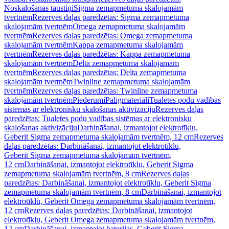
Noskalošanas taustiņi
Sigma zemapmetuma skalojamām
tvertnēm
Rezerves daļas paredzētas: Sigma zemapmetuma
skalojamām tvertnēm
Omega zemapmetuma skalojamām
tvertnēm
Rezerves daļas paredzētas: Omega zemapmetuma
skalojamām tvertnēm
Kappa zemapmetuma skalojamām
tvertnēm
Rezerves daļas paredzētas: Kappa zemapmetuma
skalojamām tvertnēm
Delta zemapmetuma skalojamām
tvertnēm
Rezerves daļas paredzētas: Delta zemapmetuma
skalojamām tvertnēm
Twinline zemapmetuma skalojamām
tvertnēm
Rezerves daļas paredzētas: Twinline zemapmetuma
skalojamām tvertnēm
Piederumi
Palīgmateriāli
Tualetes podu vadības
sistēmas ar elektronisku skalošanas aktivizāciju
Rezerves daļas
paredzētas: Tualetes podu vadības sistēmas ar elektronisku
skalošanas aktivizāciju
Darbināšanai, izmantojot elektrotīklu,
Geberit Sigma zemapmetuma skalojamām tvertnēm, 12 cm
Rezerves
daļas paredzētas: Darbināšanai, izmantojot elektrotīklu,
Geberit Sigma zemapmetuma skalojamām tvertnēm,
12 cm
Darbināšanai, izmantojot elektrotīklu, Geberit Sigma
zemapmetuma skalojamām tvertnēm, 8 cm
Rezerves daļas
paredzētas: Darbināšanai, izmantojot elektrotīklu, Geberit Sigma
zemapmetuma skalojamām tvertnēm, 8 cm
Darbināšanai, izmantojot
elektrotīklu, Geberit Omega zemapmetuma skalojamām tvertnēm,
12 cm
Rezerves daļas paredzētas: Darbināšanai, izmantojot
elektrotīklu, Geberit Omega zemapmetuma skalojamām tvertnēm,
12 cm
Darbināšanai, izmantojot baterijas, Geberit Sigma