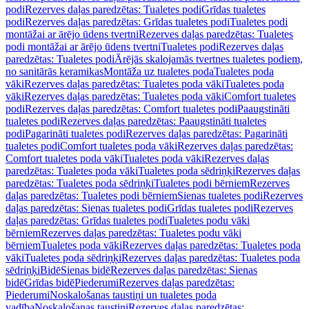
podi
Rezerves daļas paredzētas: Tualetes podi
Grīdas tualetes
podi
Rezerves daļas paredzētas: Grīdas tualetes podi
Tualetes podi
montāžai ar ārējo ūdens tvertni
Rezerves daļas paredzētas: Tualetes
podi montāžai ar ārējo ūdens tvertni
Tualetes podi
Rezerves daļas
paredzētas: Tualetes podi
Ārējās skalojamās tvertnes tualetes podiem,
no sanitārās keramikas
Montāža uz tualetes poda
Tualetes poda
vāki
Rezerves daļas paredzētas: Tualetes poda vāki
Tualetes poda
vāki
Rezerves daļas paredzētas: Tualetes poda vāki
Comfort tualetes
podi
Rezerves daļas paredzētas: Comfort tualetes podi
Paaugstināti
tualetes podi
Rezerves daļas paredzētas: Paaugstināti tualetes
podi
Pagarināti tualetes podi
Rezerves daļas paredzētas: Pagarināti
tualetes podi
Comfort tualetes poda vāki
Rezerves daļas paredzētas:
Comfort tualetes poda vāki
Tualetes poda vāki
Rezerves daļas
paredzētas: Tualetes poda vāki
Tualetes poda sēdriņķi
Rezerves daļas
paredzētas: Tualetes poda sēdriņķi
Tualetes podi bērniem
Rezerves
daļas paredzētas: Tualetes podi bērniem
Sienas tualetes podi
Rezerves
daļas paredzētas: Sienas tualetes podi
Grīdas tualetes podi
Rezerves
daļas paredzētas: Grīdas tualetes podi
Tualetes podu vāki
bērniem
Rezerves daļas paredzētas: Tualetes podu vāki
bērniem
Tualetes poda vāki
Rezerves daļas paredzētas: Tualetes poda
vāki
Tualetes poda sēdriņķi
Rezerves daļas paredzētas: Tualetes poda
sēdriņķi
Bidē
Sienas bidē
Rezerves daļas paredzētas: Sienas
bidē
Grīdas bidē
Piederumi
Rezerves daļas paredzētas:
Piederumi
Noskalošanas taustiņi un tualetes poda
vadība
Noskalošanas taustiņi
Rezerves daļas paredzētas: