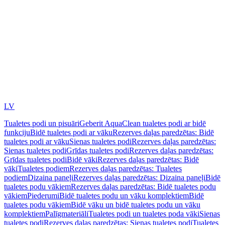
LV
Tualetes podi un pisuāri
Geberit AquaClean tualetes podi ar bidē
funkciju
Bidē tualetes podi ar vāku
Rezerves daļas paredzētas: Bidē
tualetes podi ar vāku
Sienas tualetes podi
Rezerves daļas paredzētas:
Sienas tualetes podi
Grīdas tualetes podi
Rezerves daļas paredzētas:
Grīdas tualetes podi
Bidē vāki
Rezerves daļas paredzētas: Bidē
vāki
Tualetes podiem
Rezerves daļas paredzētas: Tualetes
podiem
Dizaina paneļi
Rezerves daļas paredzētas: Dizaina paneļi
Bidē
tualetes podu vākiem
Rezerves daļas paredzētas: Bidē tualetes podu
vākiem
Piederumi
Bidē tualetes podu un vāku komplektiem
Bidē
tualetes podu vākiem
Bidē vāku un bidē tualetes podu un vāku
komplektiem
Palīgmateriāli
Tualetes podi un tualetes poda vāki
Sienas
tualetes podi
Rezerves daļas paredzētas: Sienas tualetes podi
Tualetes