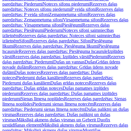
paredzētas: Piederumi
Noteces sifonu piederumi
Rezerves daļas
paredzētas: Noteces sifonu piederumi
P veida sifoni
Rezerves daļas
paredzētas: P veida sifoni
Zemapmetuma sifoni
Rezerves daļas
paredzētas: Zemapmetuma sifoni
Virsapmetuma sifoni
Rezerves daļas
paredzētas: Virsapmetuma sifoni
Pieslēgumi
Rezerves daļas
paredzētas: Pieslēgumi
Piederumi
Noteces sifoni saimniecības
izlietnēm
Rezerves daļas paredzētas: Noteces sifoni saimniecības
izlietnēm
Sifoni
Rezerves daļas paredzētas: Sifoni
Pieslēguma
līkumi
Rezerves daļas paredzētas: Pieslēguma līkumi
Pieslēguma
īscaurule
Rezerves daļas paredzētas: Pieslēguma īscaurule
Izplūdes
vārsti
Rezerves daļas paredzētas: Izplūdes vārsti
Piederumi
Rezerves
daļas paredzētas: Piederumi
Dušas un vannas
Dušas
Grīdas ūdens
novade dušām
Rezerves daļas paredzētas: Grīdas ūdens novade
dušām
Dušas noteces
Rezerves daļas paredzētas: Dušas
noteces
Piederumi dušas kanāliem
Rezerves daļas paredzētas:
Piederumi dušas kanāliem
Dušas grīdas noteces
Rezerves daļas
paredzētas: Dušas grīdas noteces
Dušas pamatnes izplūdes
piederumi
Rezerves daļas paredzētas: Dušas pamatnes izplūdes
piederumi
Sienas līmeņa noplūdes
Rezerves daļas paredzētas: Sienas
līmeņa noplūdes
Piederumi sienas līmeņa notecēm
Rezerves daļas
paredzētas: Piederumi sienas līmeņa notecēm
Dušas paliktņi un dušas
virsmas
Rezerves daļas paredzētas: Dušas paliktņi un dušas
virsmas
Mākslīgā akmens dušas virsmas un Geberit Duofix
uzstādīšanas elementi
Mākslīgā akmens dušas virsmas
Rezerves daļas
paredzētas: Mākslīgā akmens dušas virsmas
Montāžas