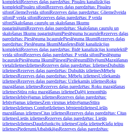
komplekti
Rezerves daļas paredzētas: Pisuāru kanalizācijas
komplekti
Pisuāru sifoni
Rezerves daļas paredzētas: Pisuāru
sifoni
Gliemežveida sifoni
Rezerves daļas paredzētas: Gliemežveida
sifoni
P veida sifoni
Rezerves daļas paredzētas: P veida
sifoni
Skalošanas cauruļu un skalošanas līkumu
pagarinājumi
Rezerves daļas paredzētas: Skalošanas cauruļu un
skalošanas līkumu pagarinājumi
Pieslēguma īscaurule
Rezerves daļas
paredzētas: Pieslēguma īscaurule
Pieslēguma līkumi
Rezerves daļas
paredzētas: Pieslēguma līkumi
Manšetes
Bidē kanalizācijas
komplekti
Rezerves daļas paredzētas: Bidē kanalizācijas komplekti
P
veida sifoni
Rezerves daļas paredzētas: P veida sifoni
Pieslēguma
īscaurule
Pieslēguma līkumi
Pārsegi
Pieslēgumi
Blīvējumi
Mazgāšanas
vieta
Izlietnes
Izlietnes
Rezerves daļas paredzētas: Izlietnes
Dubultās
izlietnes
Rezerves daļas paredzētas: Dubultās izlietnes
Mēbeļu
izlietnes
Rezerves daļas paredzētas: Mēbeļu izlietnes
Uzliekamās
izlietnes
Rezerves daļas paredzētas: Uzliekamās izlietnes
Roku
mazgāšanas izlietnes
Rezerves daļas paredzētas: Roku mazgāšanas
izlietnes
Stūra roku mazgāšanas izlietne
Daļēji iemontētās
izlietnes
Iebūvējamas izlietnes
Rezerves daļas paredzētas:
Iebūvējamas izlietnes
Zem virsmas iebūvējamas
Stūra
izlietnes
Izlietnes Comfort
Izlietnes bērniem
Izlietnes
Lielās
mazgāšanas izlietnes
Citas izlietnes
Rezerves daļas paredzētas: Citas
izlietnes
Lietās izlietnes
Rezerves daļas paredzētas: Lietās
izlietnes
Izlietnes
Daudzfunkciju izlietnes
Ģipša izlietne
Klašu telpu
izlietnes
Piederumi
Atbalstkājas
Rezerves daļas paredzētas: