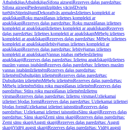
Atbalstkājas
Atbalstkājas
Sifona aizsegi
Rezerves daļas paredzētas:
Sifona aizsegi
Piederumi
Izplūdes vāciņš
Dvieļu
turētājs
Stiprinājumi
Dekoratīvās apmales
Izlietnes komplekti ar
apakšskapi
Roku mazgāšanas izlietnes komplekti ar
apakšskapi
Rezerves daļas paredzētas: Roku mazgāšanas izlietnes
komplekti ar apakšskapi
Izlietnes komplekti ar apakšskapi
Rezerves
daļas paredzētas: Izlietnes komplekti ar apakšskapi
Mēbeļu izlietnes
komplekti ar apakšskapi
Rezerves daļas paredzētas: Mēbeļu izlietnes
komplekti ar apakšskapi
Iebūvējamas izlietnes komplekti ar
apakšskapi
Rezerves daļas paredzētas: Iebūvējamas izlietnes
komplekti ar apakšskapi
Vannas istabas mēbeles
Izlietņu
apakšskapji
Rezerves daļas paredzētas: Izlietņu apakšskapji
Izlietnes
mazām vannas istabām
Rezerves daļas paredzētas: Izlietnes mazām
vannas istabām
Izlietnēm
Rezerves daļas paredzētas:
Izlietnēm
Dubultajām izlietnēm
Rezerves daļas paredzētas:
Dubultajām izlietnēm
Mēbeļu izlietnēm
Rezerves daļas paredzētas:
Mēbeļu izlietnēm
Stūra roku mazgāšanas izlietnēm
Rezerves daļas
paredzētas: Stūra roku mazgāšanas izlietnēm
Izlietņu
virsmas
Rezerves daļas paredzētas: Izlietņu virsmas
Uzliekamai
izlietnei bļodas formā
Rezerves daļas paredzētas: Uzliekamai izlietnei
bļodas formā
Uzliekamai izlietnei taisnstūra
Rezerves daļas
paredzētas: Uzliekamai izlietnei taisnstūra
Sānu skapji
Rezerves daļas
paredzētas: Sānu skapji
Zemi sānu skapji
Rezerves daļas paredzētas:
Zemi sānu skapji
Augsti skapji
Rezerves daļas paredzētas: Augsti
skapji
Vidēji augsti skapji
Rezerves daļas paredzētas: Vidēji augsti