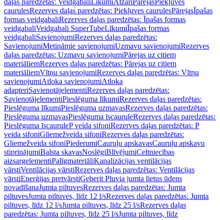
daļas paredzētas: Veidgabali
Līkumi
Atzari
Pārejas
Piekļuves
caurules
Rezerves daļas paredzētas: Piekļuves caurules
Pārejas
Īpašas
formas veidgabali
Rezerves daļas paredzētas: Īpašas formas
veidgabali
Veidgabali SuperTube
Līkumi
Īpašas formas
veidgabali
Savienojumi
Rezerves daļas paredzētas:
Savienojumi
Metināmie savienojumi
Uzmavu savienojumi
Rezerves
daļas paredzētas: Uzmavu savienojumi
Pārejas uz citiem
materiāliem
Rezerves daļas paredzētas: Pārejas uz citiem
materiāliem
Vītņu savienojumi
Rezerves daļas paredzētas: Vītņu
savienojumi
Atloka savienojumi
Atloka
adapteri
Savienotājelementi
Rezerves daļas paredzētas:
Savienotājelementi
Pieslēguma līkumi
Rezerves daļas paredzētas:
Pieslēguma līkumi
Pieslēguma uzmavas
Rezerves daļas paredzētas:
Pieslēguma uzmavas
Pieslēguma īscaurule
Rezerves daļas paredzētas:
Pieslēguma īscaurule
P veida sifoni
Rezerves daļas paredzētas: P
veida sifoni
Gliemežveida sifoni
Rezerves daļas paredzētas:
Gliemežveida sifoni
Piederumi
Cauruļu apskavas
Cauruļu apskavu
stiprinājumi
Balsta skavas
Noslēgi
Blīvējumi
Celtniecības
aizsargelementi
Palīgmateriāli
Kanalizācijas ventilācijas
vārsti
Ventilācijas vārsti
Rezerves daļas paredzētas: Ventilācijas
vārsti
Enerģijas pretvārsti
Geberit Pluvia jumta lietus ūdens
novadīšana
Jumta piltuves
Rezerves daļas paredzētas: Jumta
piltuves
Jumta piltuves, līdz 12 l/s
Rezerves daļas paredzētas: Jumta
piltuves, līdz 12 l/s
Jumta piltuves, līdz 25 l/s
Rezerves daļas
paredzētas: Jumta piltuves, līdz 25 l/s
Jumta piltuves, līdz