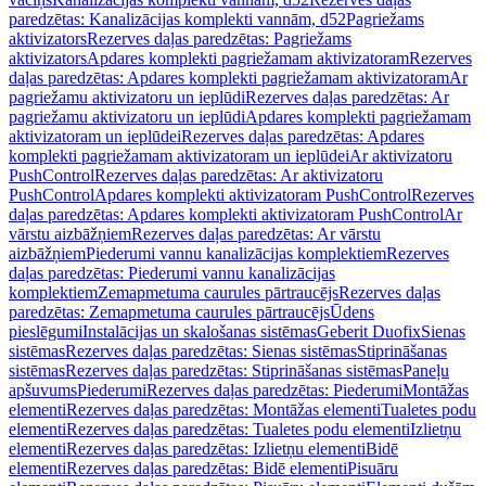
paredzētas: Kanalizācijas komplekti vannām, d52
Pagriežams
aktivizators
Rezerves daļas paredzētas: Pagriežams
aktivizators
Apdares komplekti pagriežamam aktivizatoram
Rezerves
daļas paredzētas: Apdares komplekti pagriežamam aktivizatoram
Ar
pagriežamu aktivizatoru un ieplūdi
Rezerves daļas paredzētas: Ar
pagriežamu aktivizatoru un ieplūdi
Apdares komplekti pagriežamam
aktivizatoram un ieplūdei
Rezerves daļas paredzētas: Apdares
komplekti pagriežamam aktivizatoram un ieplūdei
Ar aktivizatoru
PushControl
Rezerves daļas paredzētas: Ar aktivizatoru
PushControl
Apdares komplekti aktivizatoram PushControl
Rezerves
daļas paredzētas: Apdares komplekti aktivizatoram PushControl
Ar
vārstu aizbāžņiem
Rezerves daļas paredzētas: Ar vārstu
aizbāžņiem
Piederumi vannu kanalizācijas komplektiem
Rezerves
daļas paredzētas: Piederumi vannu kanalizācijas
komplektiem
Zemapmetuma caurules pārtraucējs
Rezerves daļas
paredzētas: Zemapmetuma caurules pārtraucējs
Ūdens
pieslēgumi
Instalācijas un skalošanas sistēmas
Geberit Duofix
Sienas
sistēmas
Rezerves daļas paredzētas: Sienas sistēmas
Stiprināšanas
sistēmas
Rezerves daļas paredzētas: Stiprināšanas sistēmas
Paneļu
apšuvums
Piederumi
Rezerves daļas paredzētas: Piederumi
Montāžas
elementi
Rezerves daļas paredzētas: Montāžas elementi
Tualetes podu
elementi
Rezerves daļas paredzētas: Tualetes podu elementi
Izlietņu
elementi
Rezerves daļas paredzētas: Izlietņu elementi
Bidē
elementi
Rezerves daļas paredzētas: Bidē elementi
Pisuāru