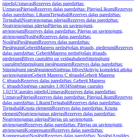
nipelis
Uzmavas
Rezerves daļas paredzētas:
Uzmavas
Pārejas
Rezerves daļas paredzētas: Pārejas
Līkumi
Rezerves
daļas paredzētas: Līkumi
Trejgabali
Rezerves daļas paredzētas:
Trejgabali
Neatvienojamas pārejas
Rezerves daļas paredzētas:
Neatvienojamas pārejas
Pārejas un savienojumi,
atvienojami
Rezerves daļas paredzētas: Pārejas un savienojumi,
atvienojami
Noslēgi
Rezerves daļas paredzētas:
Noslēgi
Pieslēgumi
Rezerves daļas paredzētas:
Pieslēgumi
GeberitMapress nerūsējošais tērauds, piederumi
Rezerves
daļas paredzētas: GeberitMapress nerūsējošais tērauds,
piederumi
Blīves caurulēm un veidgabaliem
Stiprinājumi
caurulēm
Stiprinājumi pieslēgumiem
Rezerves daļas paredzētas:
Stiprinājumi pieslēgumiem
Sistēmas blīves
Skrūvju komplekti atloku
savienojumiem
Geberit Mapress C tērauds
Geberit Mapress
C tērauds
Rezerves daļas paredzētas: Geberit Mapress
C tērauds
Sistēmas caurules 1.0034
Sistēmas caurules
1.0215
Caurules nipelis
Uzmavas
Rezerves daļas paredzētas:
Uzmavas
Pārejas
Rezerves daļas paredzētas: Pārejas
Līkumi
Rezerves
daļas paredzētas: Līkumi
Trejgabali
Rezerves daļas paredzētas:
Trejgabali
Krusta elementi
Rezerves daļas paredzētas: Krusta
elementi
Neatvienojamas pārejas
Rezerves daļas paredzētas:
Neatvienojamas pārejas
Pārejas un savienojumi,
atvienojami
Rezerves daļas paredzētas: Pārejas un savienojumi,
atvienojami
Kompensatori
Rezerves daļas paredzētas:
Kompensatori
Noslēgi
Rezerves daļas paredzētas: Noslēgi
Apsildes