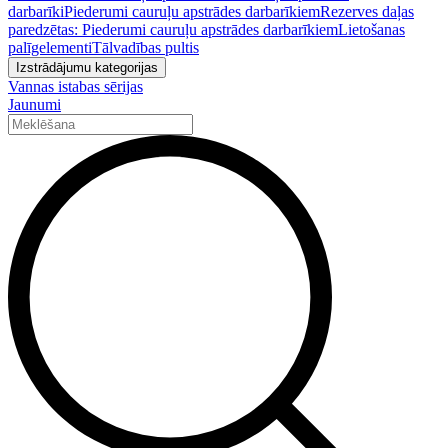
darbarīki
Piederumi cauruļu apstrādes darbarīkiem
Rezerves daļas
paredzētas: Piederumi cauruļu apstrādes darbarīkiem
Lietošanas
palīgelementi
Tālvadības pultis
Izstrādājumu kategorijas
Vannas istabas sērijas
Jaunumi