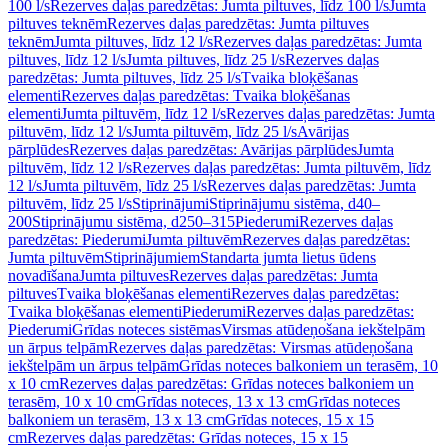
100 l/s
Rezerves daļas paredzētas: Jumta piltuves, līdz 100 l/s
Jumta
piltuves teknēm
Rezerves daļas paredzētas: Jumta piltuves
teknēm
Jumta piltuves, līdz 12 l/s
Rezerves daļas paredzētas: Jumta
piltuves, līdz 12 l/s
Jumta piltuves, līdz 25 l/s
Rezerves daļas
paredzētas: Jumta piltuves, līdz 25 l/s
Tvaika bloķēšanas
elementi
Rezerves daļas paredzētas: Tvaika bloķēšanas
elementi
Jumta piltuvēm, līdz 12 l/s
Rezerves daļas paredzētas: Jumta
piltuvēm, līdz 12 l/s
Jumta piltuvēm, līdz 25 l/s
Avārijas
pārplūdes
Rezerves daļas paredzētas: Avārijas pārplūdes
Jumta
piltuvēm, līdz 12 l/s
Rezerves daļas paredzētas: Jumta piltuvēm, līdz
12 l/s
Jumta piltuvēm, līdz 25 l/s
Rezerves daļas paredzētas: Jumta
piltuvēm, līdz 25 l/s
Stiprinājumi
Stiprinājumu sistēma, d40–
200
Stiprinājumu sistēma, d250–315
Piederumi
Rezerves daļas
paredzētas: Piederumi
Jumta piltuvēm
Rezerves daļas paredzētas:
Jumta piltuvēm
Stiprinājumiem
Standarta jumta lietus ūdens
novadīšana
Jumta piltuves
Rezerves daļas paredzētas: Jumta
piltuves
Tvaika bloķēšanas elementi
Rezerves daļas paredzētas:
Tvaika bloķēšanas elementi
Piederumi
Rezerves daļas paredzētas:
Piederumi
Grīdas noteces sistēmas
Virsmas atūdeņošana iekštelpām
un ārpus telpām
Rezerves daļas paredzētas: Virsmas atūdeņošana
iekštelpām un ārpus telpām
Grīdas noteces balkoniem un terasēm, 10
x 10 cm
Rezerves daļas paredzētas: Grīdas noteces balkoniem un
terasēm, 10 x 10 cm
Grīdas noteces, 13 x 13 cm
Grīdas noteces
balkoniem un terasēm, 13 x 13 cm
Grīdas noteces, 15 x 15
cm
Rezerves daļas paredzētas: Grīdas noteces, 15 x 15