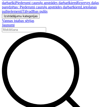
darbarīki
Piederumi cauruļu apstrādes darbarīkiem
Rezerves daļas
paredzētas: Piederumi cauruļu apstrādes darbarīkiem
Lietošanas
palīgelementi
Tālvadības pultis
Izstrādājumu kategorijas
Vannas istabas sērijas
Jaunumi