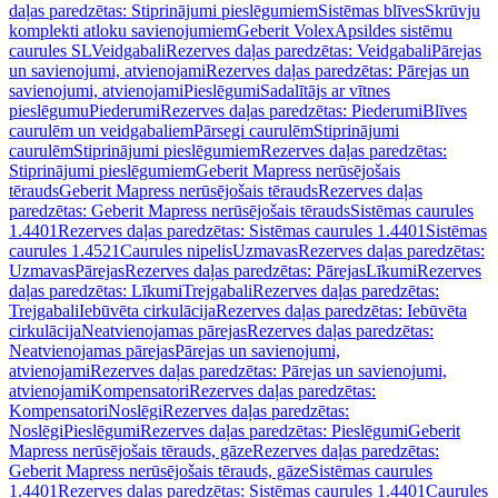
daļas paredzētas: Stiprinājumi pieslēgumiem
Sistēmas blīves
Skrūvju
komplekti atloku savienojumiem
Geberit Volex
Apsildes sistēmu
caurules SL
Veidgabali
Rezerves daļas paredzētas: Veidgabali
Pārejas
un savienojumi, atvienojami
Rezerves daļas paredzētas: Pārejas un
savienojumi, atvienojami
Pieslēgumi
Sadalītājs ar vītnes
pieslēgumu
Piederumi
Rezerves daļas paredzētas: Piederumi
Blīves
caurulēm un veidgabaliem
Pārsegi caurulēm
Stiprinājumi
caurulēm
Stiprinājumi pieslēgumiem
Rezerves daļas paredzētas:
Stiprinājumi pieslēgumiem
Geberit Mapress nerūsējošais
tērauds
Geberit Mapress nerūsējošais tērauds
Rezerves daļas
paredzētas: Geberit Mapress nerūsējošais tērauds
Sistēmas caurules
1.4401
Rezerves daļas paredzētas: Sistēmas caurules 1.4401
Sistēmas
caurules 1.4521
Caurules nipelis
Uzmavas
Rezerves daļas paredzētas:
Uzmavas
Pārejas
Rezerves daļas paredzētas: Pārejas
Līkumi
Rezerves
daļas paredzētas: Līkumi
Trejgabali
Rezerves daļas paredzētas:
Trejgabali
Iebūvēta cirkulācija
Rezerves daļas paredzētas: Iebūvēta
cirkulācija
Neatvienojamas pārejas
Rezerves daļas paredzētas:
Neatvienojamas pārejas
Pārejas un savienojumi,
atvienojami
Rezerves daļas paredzētas: Pārejas un savienojumi,
atvienojami
Kompensatori
Rezerves daļas paredzētas:
Kompensatori
Noslēgi
Rezerves daļas paredzētas:
Noslēgi
Pieslēgumi
Rezerves daļas paredzētas: Pieslēgumi
Geberit
Mapress nerūsējošais tērauds, gāze
Rezerves daļas paredzētas:
Geberit Mapress nerūsējošais tērauds, gāze
Sistēmas caurules
1.4401
Rezerves daļas paredzētas: Sistēmas caurules 1.4401
Caurules