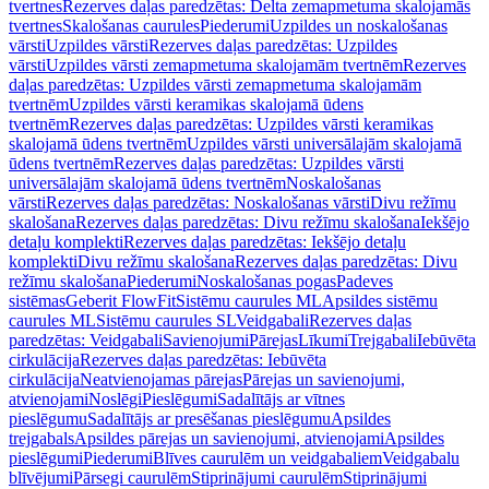
tvertnes
Rezerves daļas paredzētas: Delta zemapmetuma skalojamās
tvertnes
Skalošanas caurules
Piederumi
Uzpildes un noskalošanas
vārsti
Uzpildes vārsti
Rezerves daļas paredzētas: Uzpildes
vārsti
Uzpildes vārsti zemapmetuma skalojamām tvertnēm
Rezerves
daļas paredzētas: Uzpildes vārsti zemapmetuma skalojamām
tvertnēm
Uzpildes vārsti keramikas skalojamā ūdens
tvertnēm
Rezerves daļas paredzētas: Uzpildes vārsti keramikas
skalojamā ūdens tvertnēm
Uzpildes vārsti universālajām skalojamā
ūdens tvertnēm
Rezerves daļas paredzētas: Uzpildes vārsti
universālajām skalojamā ūdens tvertnēm
Noskalošanas
vārsti
Rezerves daļas paredzētas: Noskalošanas vārsti
Divu režīmu
skalošana
Rezerves daļas paredzētas: Divu režīmu skalošana
Iekšējo
detaļu komplekti
Rezerves daļas paredzētas: Iekšējo detaļu
komplekti
Divu režīmu skalošana
Rezerves daļas paredzētas: Divu
režīmu skalošana
Piederumi
Noskalošanas pogas
Padeves
sistēmas
Geberit FlowFit
Sistēmu caurules ML
Apsildes sistēmu
caurules ML
Sistēmu caurules SL
Veidgabali
Rezerves daļas
paredzētas: Veidgabali
Savienojumi
Pārejas
Līkumi
Trejgabali
Iebūvēta
cirkulācija
Rezerves daļas paredzētas: Iebūvēta
cirkulācija
Neatvienojamas pārejas
Pārejas un savienojumi,
atvienojami
Noslēgi
Pieslēgumi
Sadalītājs ar vītnes
pieslēgumu
Sadalītājs ar presēšanas pieslēgumu
Apsildes
trejgabals
Apsildes pārejas un savienojumi, atvienojami
Apsildes
pieslēgumi
Piederumi
Blīves caurulēm un veidgabaliem
Veidgabalu
blīvējumi
Pārsegi caurulēm
Stiprinājumi caurulēm
Stiprinājumi