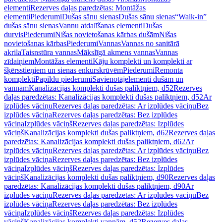
elementi
Rezerves daļas paredzētas: Montāžas
elementi
Piederumi
Dušas sānu sienas
Dušas sānu sienas
“Walk-in”
dušas sānu sienas
Vannu atdalīšanas elementi
Dušas
durvis
Piederumi
Nišas novietošanas kārbas dušām
Nišas
novietošanas kārbas
Piederumi
Vannas
Vannas no sanitārā
akrila
Taisnstūra vannas
Mākslīgā akmens vannas
Vannas
zīdaiņiem
Montāžas elementi
Kāju komplekti un komplekti ar
šķērsstieņiem un sienas enkurskrūvēm
Piederumi
Remonta
komplekti
Papildu piederumi
Savienotājelementi dušām un
vannām
Kanalizācijas komplekti dušas paliktņiem, d52
Rezerves
daļas paredzētas: Kanalizācijas komplekti dušas paliktņiem, d52
Ar
izplūdes vāciņu
Rezerves daļas paredzētas: Ar izplūdes vāciņu
Bez
izplūdes vāciņa
Rezerves daļas paredzētas: Bez izplūdes
vāciņa
Izplūdes vāciņš
Rezerves daļas paredzētas: Izplūdes
vāciņš
Kanalizācijas komplekti dušas paliktņiem, d62
Rezerves daļas
paredzētas: Kanalizācijas komplekti dušas paliktņiem, d62
Ar
izplūdes vāciņu
Rezerves daļas paredzētas: Ar izplūdes vāciņu
Bez
izplūdes vāciņa
Rezerves daļas paredzētas: Bez izplūdes
vāciņa
Izplūdes vāciņš
Rezerves daļas paredzētas: Izplūdes
vāciņš
Kanalizācijas komplekti dušas paliktņiem, d90
Rezerves daļas
paredzētas: Kanalizācijas komplekti dušas paliktņiem, d90
Ar
izplūdes vāciņu
Rezerves daļas paredzētas: Ar izplūdes vāciņu
Bez
izplūdes vāciņa
Rezerves daļas paredzētas: Bez izplūdes
vāciņa
Izplūdes vāciņš
Rezerves daļas paredzētas: Izplūdes
vāciņš
Kanalizācijas komplekti vannām, d52
Rezerves daļas