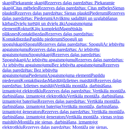
skapji
Piekaramie skapji
Rezerves daļas paredzētas: Piekaramie
skapji
Citas mēbeles
Rezerves daļas paredzētas: Citas mēbeles
Sienas
plaukti
Rezerves daļas paredzētas: Sienas plaukti
Piederumi
Rezerves
daļas paredzētas: Piederumi
Atvilktņu sadalītāji un uzglabāšanas
kārbas
Dvieļu turētāji un dvieļu āķi
Apgaismojuma
elementi
Rokturi
Kāju komplekti
Magnētiskās
plāksnes
Kontaktligzdas
Rezerves daļas paredzētas:
Kontaktligzdas
Papildu piederumi
Spoguļi un
spoguļskapji
Spoguļi
Rezerves daļas paredzētas: Spoguļi
Ar iebūvētu
apgaismojumu
Rezerves daļas paredzētas: Ar iebūvētu
apgaismojumu
Spoguļskapji
Rezerves daļas paredzētas:
Spoguļskapji
Ar iebūvētu apgaismojumu
Rezerves daļas paredzētas:
Ar iebūvētu apgaismojumu
Bez iebūvēta apgaismojuma
Rezerves
daļas paredzētas: Bez iebūvēta
apgaismojuma
Piederumi
Apgaismojuma elementi
Papildu
piederumi
Kontaktligzdas
Maisītāji
Izlietnes maisītāji
Rezerves daļas
paredzētas: Izlietnes maisītāji
Vertikāla montāža, darbināšana,
izmantojot elektrotīklu
Rezerves daļas paredzētas: Vertikāla montāža,
darbināšana, izmantojot elektrotīklu
Vertikāla montāža, darbināšana,
izmantojot baterijas
Rezerves daļas paredzētas: Vertikāla montāža,
darbināšana, izmantojot baterijas
Vertikāla montāža, darbināšana,
izmantojot ģeneratoru
Rezerves daļas paredzētas: Vertikāla montāža,
darbināšana, izmantojot ģeneratoru
Vertikāla montāža, vienas sviras
maisītājs
Montāža pie sienas, darbināšana, izmantojot
elektrotīklu
Rezerves daļas paredzētas: Montāža pie sienas,