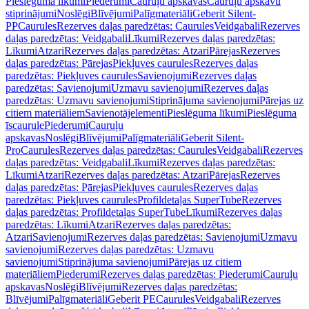
Pieslēguma līkumi
Piederumi
Cauruļu apskavas
Cauruļu apskavu
stiprinājumi
Noslēgi
Blīvējumi
Palīgmateriāli
Geberit Silent-
PP
Caurules
Rezerves daļas paredzētas: Caurules
Veidgabali
Rezerves
daļas paredzētas: Veidgabali
Līkumi
Rezerves daļas paredzētas:
Līkumi
Atzari
Rezerves daļas paredzētas: Atzari
Pārejas
Rezerves
daļas paredzētas: Pārejas
Piekļuves caurules
Rezerves daļas
paredzētas: Piekļuves caurules
Savienojumi
Rezerves daļas
paredzētas: Savienojumi
Uzmavu savienojumi
Rezerves daļas
paredzētas: Uzmavu savienojumi
Stiprinājuma savienojumi
Pārejas uz
citiem materiāliem
Savienotājelementi
Pieslēguma līkumi
Pieslēguma
īscaurule
Piederumi
Cauruļu
apskavas
Noslēgi
Blīvējumi
Palīgmateriāli
Geberit Silent-
Pro
Caurules
Rezerves daļas paredzētas: Caurules
Veidgabali
Rezerves
daļas paredzētas: Veidgabali
Līkumi
Rezerves daļas paredzētas:
Līkumi
Atzari
Rezerves daļas paredzētas: Atzari
Pārejas
Rezerves
daļas paredzētas: Pārejas
Piekļuves caurules
Rezerves daļas
paredzētas: Piekļuves caurules
Profildetaļas SuperTube
Rezerves
daļas paredzētas: Profildetaļas SuperTube
Līkumi
Rezerves daļas
paredzētas: Līkumi
Atzari
Rezerves daļas paredzētas:
Atzari
Savienojumi
Rezerves daļas paredzētas: Savienojumi
Uzmavu
savienojumi
Rezerves daļas paredzētas: Uzmavu
savienojumi
Stiprinājuma savienojumi
Pārejas uz citiem
materiāliem
Piederumi
Rezerves daļas paredzētas: Piederumi
Cauruļu
apskavas
Noslēgi
Blīvējumi
Rezerves daļas paredzētas:
Blīvējumi
Palīgmateriāli
Geberit PE
Caurules
Veidgabali
Rezerves