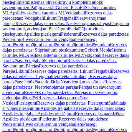
pieslēgumiem
Sistēmas blīves
Skrūvju komplekti atloku
savienojumiem
Palīgmateriāli
Geberit PushFit
Sistēmu caurules
ML
Apsildes sistēmu caurules ML
Veidgabali
Rezerves daļas
paredzētas: Veidgabali
Līkumi
Trejgabali
Neatvienojamas
pārejas
Rezerves daļas paredzētas: Neatvienojamas pārejas
Pārejas un
savienojumi, atvienojami
Pieslēgumi
Sadalītājs ar vītnes
pieslēgumu
Apsildes pieslēgumi
Piederumi
Rezerves daļas paredzētas:
Piederumi
Blīves caurulēm un veidgabaliem
Pārsegi
caurulēm
Stiprinājumi caurulēm
Stiprinājumi pieslēgumiem
Rezerves
daļas paredzētas: Stiprinājumi pieslēgumiem
Geberit Mepla
Sistēmu
caurules ML
Apsildes sistēmu caurules ML
Veidgabali
Rezerves daļas
paredzētas: Veidgabali
Savienojumi
Rezerves daļas paredzētas:
Savienojumi
Pārejas
Rezerves daļas paredzētas:
Pārejas
Līkumi
Rezerves daļas paredzētas: Līkumi
Trejgabali
Rezerves
daļas paredzētas: Trejgabali
Iebūvēta cirkulācija
Rezerves daļas
paredzētas: Iebūvēta cirkulācija
Neatvienojamas pārejas
Rezerves
daļas paredzētas: Neatvienojamas pārejas
Pārejas un savienojumi,
atvienojami
Rezerves daļas paredzētas: Pārejas un savienojumi,
atvienojami
Noslēgi
Rezerves daļas paredzētas:
Noslēgi
Pieslēgumi
Rezerves daļas paredzētas: Pieslēgumi
Sadalītājs
ar vītnes pieslēgumu
Apsildes trejgabals
Rezerves daļas paredzētas:
Apsildes trejgabals
Apsildes pieslēgumi
Rezerves daļas paredzētas:
Apsildes pieslēgumi
Piederumi
Rezerves daļas paredzētas:
Piederumi
Blīves caurulēm un veidgabaliem
Pārsegi
caurulēm
Stiprinājumi caurulēm
Stiprinājumi pieslēgumiem
Rezerves