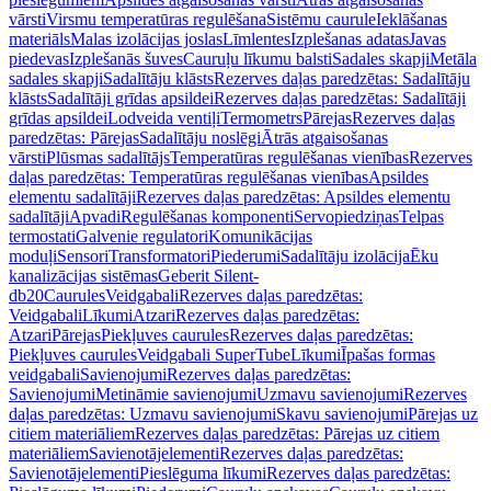
vārsti
Virsmu temperatūras regulēšana
Sistēmu caurule
Ieklāšanas
materiāls
Malas izolācijas joslas
Līmlentes
Izplešanas adatas
Javas
piedevas
Izplešanās šuves
Cauruļu līkumu balsti
Sadales skapji
Metāla
sadales skapji
Sadalītāju klāsts
Rezerves daļas paredzētas: Sadalītāju
klāsts
Sadalītāji grīdas apsildei
Rezerves daļas paredzētas: Sadalītāji
grīdas apsildei
Lodveida ventiļi
Termometrs
Pārejas
Rezerves daļas
paredzētas: Pārejas
Sadalītāju noslēgi
Ātrās atgaisošanas
vārsti
Plūsmas sadalītājs
Temperatūras regulēšanas vienības
Rezerves
daļas paredzētas: Temperatūras regulēšanas vienības
Apsildes
elementu sadalītāji
Rezerves daļas paredzētas: Apsildes elementu
sadalītāji
Apvadi
Regulēšanas komponenti
Servopiedziņas
Telpas
termostati
Galvenie regulatori
Komunikācijas
moduļi
Sensori
Transformatori
Piederumi
Sadalītāju izolācija
Ēku
kanalizācijas sistēmas
Geberit Silent-
db20
Caurules
Veidgabali
Rezerves daļas paredzētas:
Veidgabali
Līkumi
Atzari
Rezerves daļas paredzētas:
Atzari
Pārejas
Piekļuves caurules
Rezerves daļas paredzētas:
Piekļuves caurules
Veidgabali SuperTube
Līkumi
Īpašas formas
veidgabali
Savienojumi
Rezerves daļas paredzētas:
Savienojumi
Metināmie savienojumi
Uzmavu savienojumi
Rezerves
daļas paredzētas: Uzmavu savienojumi
Skavu savienojumi
Pārejas uz
citiem materiāliem
Rezerves daļas paredzētas: Pārejas uz citiem
materiāliem
Savienotājelementi
Rezerves daļas paredzētas:
Savienotājelementi
Pieslēguma līkumi
Rezerves daļas paredzētas: