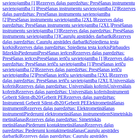
savienojamība [1]
Rezerves daļas paredzētas: Presēšanas instrumentu
savienojamība [1]
Presēšanas instrumentu savienojamība [2]
Rezerves
daļas paredzētas: Presēšanas instrumentu savienojamība
[2]
Presēšanas instrumentu savietojamība [2XL]
Rezerves daļas
paredzētas: Presēšanas instrumentu savietojamība [2XL]
Presēšanas
instrumentu savietojamība [3]
Rezerves daļas paredzētas: Presēšanas
instrumentu savietojamība [3]
Cauruļu apstrādes darbarīki
Rezerves
daļas paredzētas: Cauruļu apstrādes darbarīki
Spiediena testa
korķis
Rezerves daļas paredzētas: Spiediena testa korķis
Pārbaudes
līdzeklis
Piederumi
Presēšanas ierīces
Rezerves daļas paredzētas:
Presēšanas ierīces
Presēšanas ierīču savietojamība [1]
Rezerves daļas
paredzētas: Presēšanas ierīču savietojamība [1]
Presēšanas ierīču
savietojamība [2]
Rezerves daļas paredzētas: Presēšanas ierīču
savietojamība [2]
Presēšanas ierīču savietojamība [2XL]
Rezerves
daļas paredzētas: Presēšanas ierīču savietojamība [2XL]
Universālais
koferis
Rezerves daļas paredzētas: Universālais koferis
Universālais
koferis
Rezerves daļas paredzētas: Universālais koferis
Instrumenti
Geberit Silent-db20/Geberit PE
Rezerves daļas paredzētas:
Instrumenti Geberit Silent-db20/Geberit PE
Elektrometināšanas
instrumenti
Rezerves daļas paredzētas: Elektrometināšanas
instrumenti
Piederumi elektrometināšanas instrumentiem
Simetriskās
metināšanas
Rezerves daļas paredzētas: Simetriskās
metināšanas
Piederumi kontaktmetināšanas
Rezerves daļas
paredzētas: Piederumi kontaktmetināšanas
Cauruļu apstrādes
darbarīki
Rezerves daļas paredzētas: Cauruļu apstrādes