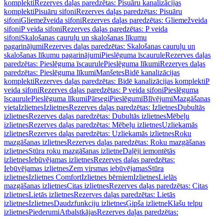
komplekti
Rezerves daļas paredzētas: Pisuāru kanalizācijas
komplekti
Pisuāru sifoni
Rezerves daļas paredzētas: Pisuāru
sifoni
Gliemežveida sifoni
Rezerves daļas paredzētas: Gliemežveida
sifoni
P veida sifoni
Rezerves daļas paredzētas: P veida
sifoni
Skalošanas cauruļu un skalošanas līkumu
pagarinājumi
Rezerves daļas paredzētas: Skalošanas cauruļu un
skalošanas līkumu pagarinājumi
Pieslēguma īscaurule
Rezerves daļas
paredzētas: Pieslēguma īscaurule
Pieslēguma līkumi
Rezerves daļas
paredzētas: Pieslēguma līkumi
Manšetes
Bidē kanalizācijas
komplekti
Rezerves daļas paredzētas: Bidē kanalizācijas komplekti
P
veida sifoni
Rezerves daļas paredzētas: P veida sifoni
Pieslēguma
īscaurule
Pieslēguma līkumi
Pārsegi
Pieslēgumi
Blīvējumi
Mazgāšanas
vieta
Izlietnes
Izlietnes
Rezerves daļas paredzētas: Izlietnes
Dubultās
izlietnes
Rezerves daļas paredzētas: Dubultās izlietnes
Mēbeļu
izlietnes
Rezerves daļas paredzētas: Mēbeļu izlietnes
Uzliekamās
izlietnes
Rezerves daļas paredzētas: Uzliekamās izlietnes
Roku
mazgāšanas izlietnes
Rezerves daļas paredzētas: Roku mazgāšanas
izlietnes
Stūra roku mazgāšanas izlietne
Daļēji iemontētās
izlietnes
Iebūvējamas izlietnes
Rezerves daļas paredzētas:
Iebūvējamas izlietnes
Zem virsmas iebūvējamas
Stūra
izlietnes
Izlietnes Comfort
Izlietnes bērniem
Izlietnes
Lielās
mazgāšanas izlietnes
Citas izlietnes
Rezerves daļas paredzētas: Citas
izlietnes
Lietās izlietnes
Rezerves daļas paredzētas: Lietās
izlietnes
Izlietnes
Daudzfunkciju izlietnes
Ģipša izlietne
Klašu telpu
izlietnes
Piederumi
Atbalstkājas
Rezerves daļas paredzētas: