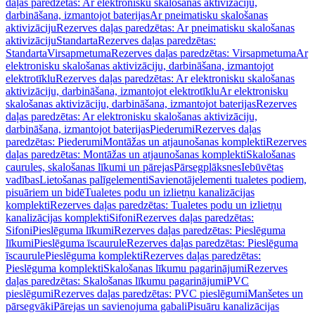
daļas paredzētas: Ar elektronisku skalošanas aktivizāciju,
darbināšana, izmantojot baterijas
Ar pneimatisku skalošanas
aktivizāciju
Rezerves daļas paredzētas: Ar pneimatisku skalošanas
aktivizāciju
Standarta
Rezerves daļas paredzētas:
Standarta
Virsapmetuma
Rezerves daļas paredzētas: Virsapmetuma
Ar
elektronisku skalošanas aktivizāciju, darbināšana, izmantojot
elektrotīklu
Rezerves daļas paredzētas: Ar elektronisku skalošanas
aktivizāciju, darbināšana, izmantojot elektrotīklu
Ar elektronisku
skalošanas aktivizāciju, darbināšana, izmantojot baterijas
Rezerves
daļas paredzētas: Ar elektronisku skalošanas aktivizāciju,
darbināšana, izmantojot baterijas
Piederumi
Rezerves daļas
paredzētas: Piederumi
Montāžas un atjaunošanas komplekti
Rezerves
daļas paredzētas: Montāžas un atjaunošanas komplekti
Skalošanas
caurules, skalošanas līkumi un pārejas
Pārsegplāksnes
Iebūvētas
vadības
Lietošanas palīgelementi
Savienotājelementi tualetes podiem,
pisuāriem un bidē
Tualetes podu un izlietņu kanalizācijas
komplekti
Rezerves daļas paredzētas: Tualetes podu un izlietņu
kanalizācijas komplekti
Sifoni
Rezerves daļas paredzētas:
Sifoni
Pieslēguma līkumi
Rezerves daļas paredzētas: Pieslēguma
līkumi
Pieslēguma īscaurule
Rezerves daļas paredzētas: Pieslēguma
īscaurule
Pieslēguma komplekti
Rezerves daļas paredzētas:
Pieslēguma komplekti
Skalošanas līkumu pagarinājumi
Rezerves
daļas paredzētas: Skalošanas līkumu pagarinājumi
PVC
pieslēgumi
Rezerves daļas paredzētas: PVC pieslēgumi
Manšetes un
pārsegvāki
Pārejas un savienojuma gabali
Pisuāru kanalizācijas