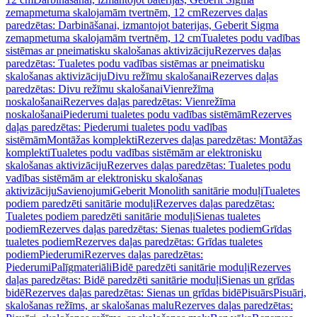
zemapmetuma skalojamām tvertnēm, 12 cm
Rezerves daļas
paredzētas: Darbināšanai, izmantojot baterijas, Geberit Sigma
zemapmetuma skalojamām tvertnēm, 12 cm
Tualetes podu vadības
sistēmas ar pneimatisku skalošanas aktivizāciju
Rezerves daļas
paredzētas: Tualetes podu vadības sistēmas ar pneimatisku
skalošanas aktivizāciju
Divu režīmu skalošanai
Rezerves daļas
paredzētas: Divu režīmu skalošanai
Vienrežīma
noskalošanai
Rezerves daļas paredzētas: Vienrežīma
noskalošanai
Piederumi tualetes podu vadības sistēmām
Rezerves
daļas paredzētas: Piederumi tualetes podu vadības
sistēmām
Montāžas komplekti
Rezerves daļas paredzētas: Montāžas
komplekti
Tualetes podu vadības sistēmām ar elektronisku
skalošanas aktivizāciju
Rezerves daļas paredzētas: Tualetes podu
vadības sistēmām ar elektronisku skalošanas
aktivizāciju
Savienojumi
Geberit Monolith sanitārie moduļi
Tualetes
podiem paredzēti sanitārie moduļi
Rezerves daļas paredzētas:
Tualetes podiem paredzēti sanitārie moduļi
Sienas tualetes
podiem
Rezerves daļas paredzētas: Sienas tualetes podiem
Grīdas
tualetes podiem
Rezerves daļas paredzētas: Grīdas tualetes
podiem
Piederumi
Rezerves daļas paredzētas:
Piederumi
Palīgmateriāli
Bidē paredzēti sanitārie moduļi
Rezerves
daļas paredzētas: Bidē paredzēti sanitārie moduļi
Sienas un grīdas
bidē
Rezerves daļas paredzētas: Sienas un grīdas bidē
Pisuārs
Pisuāri,
skalošanas režīms, ar skalošanas malu
Rezerves daļas paredzētas: