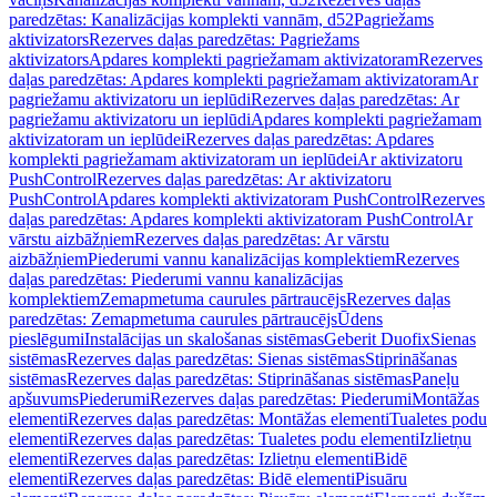
paredzētas: Kanalizācijas komplekti vannām, d52
Pagriežams
aktivizators
Rezerves daļas paredzētas: Pagriežams
aktivizators
Apdares komplekti pagriežamam aktivizatoram
Rezerves
daļas paredzētas: Apdares komplekti pagriežamam aktivizatoram
Ar
pagriežamu aktivizatoru un ieplūdi
Rezerves daļas paredzētas: Ar
pagriežamu aktivizatoru un ieplūdi
Apdares komplekti pagriežamam
aktivizatoram un ieplūdei
Rezerves daļas paredzētas: Apdares
komplekti pagriežamam aktivizatoram un ieplūdei
Ar aktivizatoru
PushControl
Rezerves daļas paredzētas: Ar aktivizatoru
PushControl
Apdares komplekti aktivizatoram PushControl
Rezerves
daļas paredzētas: Apdares komplekti aktivizatoram PushControl
Ar
vārstu aizbāžņiem
Rezerves daļas paredzētas: Ar vārstu
aizbāžņiem
Piederumi vannu kanalizācijas komplektiem
Rezerves
daļas paredzētas: Piederumi vannu kanalizācijas
komplektiem
Zemapmetuma caurules pārtraucējs
Rezerves daļas
paredzētas: Zemapmetuma caurules pārtraucējs
Ūdens
pieslēgumi
Instalācijas un skalošanas sistēmas
Geberit Duofix
Sienas
sistēmas
Rezerves daļas paredzētas: Sienas sistēmas
Stiprināšanas
sistēmas
Rezerves daļas paredzētas: Stiprināšanas sistēmas
Paneļu
apšuvums
Piederumi
Rezerves daļas paredzētas: Piederumi
Montāžas
elementi
Rezerves daļas paredzētas: Montāžas elementi
Tualetes podu
elementi
Rezerves daļas paredzētas: Tualetes podu elementi
Izlietņu
elementi
Rezerves daļas paredzētas: Izlietņu elementi
Bidē
elementi
Rezerves daļas paredzētas: Bidē elementi
Pisuāru