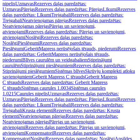
nipelis
Uzmavas
Rezerves daļas paredzētas:
Uzmavas
Pārejas
Rezerves daļas paredzētas: Pārejas
Līkumi
Rezerves
daļas paredzētas: Līkumi
Trejgabali
Rezerves daļas paredzētas:
Trejgabali
Neatvienojamas pārejas
Rezerves daļas paredzētas:
Neatvienojamas pārejas
Pārejas un savienojumi,
atvienojami
Rezerves daļas paredzētas: Pārejas un savienojumi,
atvienojami
Noslēgi
Rezerves daļas paredzētas:
Noslēgi
Pieslēgumi
Rezerves daļas paredzētas:
Pieslēgumi
GeberitMapress nerūsējošais tērauds, piederumi
Rezerves
daļas paredzētas: GeberitMapress nerūsējošais tērauds,
piederumi
Blīves caurulēm un veidgabaliem
Stiprinājumi
caurulēm
Stiprinājumi pieslēgumiem
Rezerves daļas paredzētas:
Stiprinājumi pieslēgumiem
Sistēmas blīves
Skrūvju komplekti atloku
savienojumiem
Geberit Mapress C tērauds
Geberit Mapress
C tērauds
Rezerves daļas paredzētas: Geberit Mapress
C tērauds
Sistēmas caurules 1.0034
Sistēmas caurules
1.0215
Caurules nipelis
Uzmavas
Rezerves daļas paredzētas:
Uzmavas
Pārejas
Rezerves daļas paredzētas: Pārejas
Līkumi
Rezerves
daļas paredzētas: Līkumi
Trejgabali
Rezerves daļas paredzētas:
Trejgabali
Krusta elementi
Rezerves daļas paredzētas: Krusta
elementi
Neatvienojamas pārejas
Rezerves daļas paredzētas:
Neatvienojamas pārejas
Pārejas un savienojumi,
atvienojami
Rezerves daļas paredzētas: Pārejas un savienojumi,
atvienojami
Kompensatori
Rezerves daļas paredzētas:
Kompensatori
Noslēgi
Rezerves daļas paredzētas: Noslēgi
Apsildes