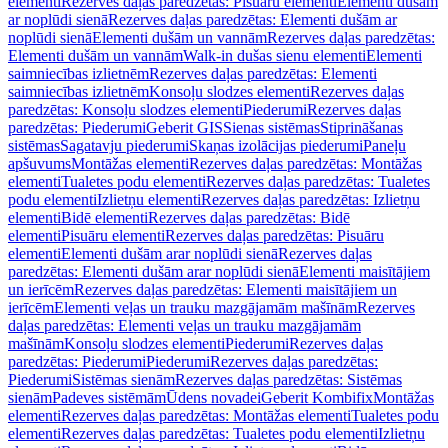
elementi
Rezerves daļas paredzētas: Pisuāru elementi
Elementi dušām
ar noplūdi sienā
Rezerves daļas paredzētas: Elementi dušām ar
noplūdi sienā
Elementi dušām un vannām
Rezerves daļas paredzētas:
Elementi dušām un vannām
Walk-in dušas sienu elementi
Elementi
saimniecības izlietnēm
Rezerves daļas paredzētas: Elementi
saimniecības izlietnēm
Konsoļu slodzes elementi
Rezerves daļas
paredzētas: Konsoļu slodzes elementi
Piederumi
Rezerves daļas
paredzētas: Piederumi
Geberit GIS
Sienas sistēmas
Stiprināšanas
sistēmas
Sagatavju piederumi
Skaņas izolācijas piederumi
Paneļu
apšuvums
Montāžas elementi
Rezerves daļas paredzētas: Montāžas
elementi
Tualetes podu elementi
Rezerves daļas paredzētas: Tualetes
podu elementi
Izlietņu elementi
Rezerves daļas paredzētas: Izlietņu
elementi
Bidē elementi
Rezerves daļas paredzētas: Bidē
elementi
Pisuāru elementi
Rezerves daļas paredzētas: Pisuāru
elementi
Elementi dušām arar noplūdi sienā
Rezerves daļas
paredzētas: Elementi dušām arar noplūdi sienā
Elementi maisītājiem
un ierīcēm
Rezerves daļas paredzētas: Elementi maisītājiem un
ierīcēm
Elementi veļas un trauku mazgājamām mašīnām
Rezerves
daļas paredzētas: Elementi veļas un trauku mazgājamām
mašīnām
Konsoļu slodzes elementi
Piederumi
Rezerves daļas
paredzētas: Piederumi
Piederumi
Rezerves daļas paredzētas:
Piederumi
Sistēmas sienām
Rezerves daļas paredzētas: Sistēmas
sienām
Padeves sistēmām
Ūdens novadei
Geberit Kombifix
Montāžas
elementi
Rezerves daļas paredzētas: Montāžas elementi
Tualetes podu
elementi
Rezerves daļas paredzētas: Tualetes podu elementi
Izlietņu