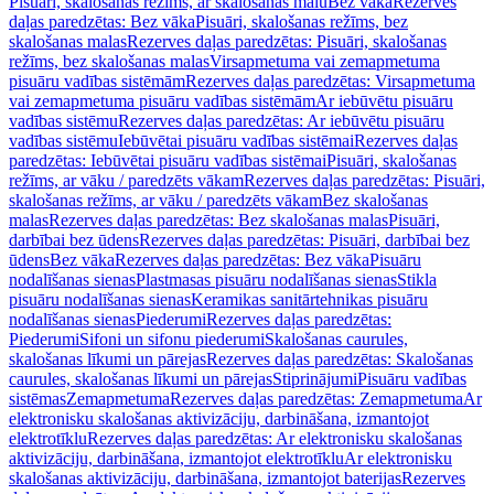
Pisuāri, skalošanas režīms, ar skalošanas malu
Bez vāka
Rezerves
daļas paredzētas: Bez vāka
Pisuāri, skalošanas režīms, bez
skalošanas malas
Rezerves daļas paredzētas: Pisuāri, skalošanas
režīms, bez skalošanas malas
Virsapmetuma vai zemapmetuma
pisuāru vadības sistēmām
Rezerves daļas paredzētas: Virsapmetuma
vai zemapmetuma pisuāru vadības sistēmām
Ar iebūvētu pisuāru
vadības sistēmu
Rezerves daļas paredzētas: Ar iebūvētu pisuāru
vadības sistēmu
Iebūvētai pisuāru vadības sistēmai
Rezerves daļas
paredzētas: Iebūvētai pisuāru vadības sistēmai
Pisuāri, skalošanas
režīms, ar vāku / paredzēts vākam
Rezerves daļas paredzētas: Pisuāri,
skalošanas režīms, ar vāku / paredzēts vākam
Bez skalošanas
malas
Rezerves daļas paredzētas: Bez skalošanas malas
Pisuāri,
darbībai bez ūdens
Rezerves daļas paredzētas: Pisuāri, darbībai bez
ūdens
Bez vāka
Rezerves daļas paredzētas: Bez vāka
Pisuāru
nodalīšanas sienas
Plastmasas pisuāru nodalīšanas sienas
Stikla
pisuāru nodalīšanas sienas
Keramikas sanitārtehnikas pisuāru
nodalīšanas sienas
Piederumi
Rezerves daļas paredzētas:
Piederumi
Sifoni un sifonu piederumi
Skalošanas caurules,
skalošanas līkumi un pārejas
Rezerves daļas paredzētas: Skalošanas
caurules, skalošanas līkumi un pārejas
Stiprinājumi
Pisuāru vadības
sistēmas
Zemapmetuma
Rezerves daļas paredzētas: Zemapmetuma
Ar
elektronisku skalošanas aktivizāciju, darbināšana, izmantojot
elektrotīklu
Rezerves daļas paredzētas: Ar elektronisku skalošanas
aktivizāciju, darbināšana, izmantojot elektrotīklu
Ar elektronisku
skalošanas aktivizāciju, darbināšana, izmantojot baterijas
Rezerves