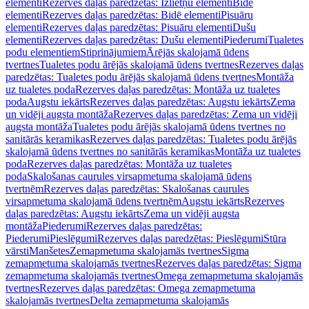
elementi
Rezerves daļas paredzētas: Izlietņu elementi
Bidē
elementi
Rezerves daļas paredzētas: Bidē elementi
Pisuāru
elementi
Rezerves daļas paredzētas: Pisuāru elementi
Dušu
elementi
Rezerves daļas paredzētas: Dušu elementi
Piederumi
Tualetes
podu elementiem
Stiprinājumiem
Ārējās skalojamā ūdens
tvertnes
Tualetes podu ārējās skalojamā ūdens tvertnes
Rezerves daļas
paredzētas: Tualetes podu ārējās skalojamā ūdens tvertnes
Montāža
uz tualetes poda
Rezerves daļas paredzētas: Montāža uz tualetes
poda
Augstu iekārts
Rezerves daļas paredzētas: Augstu iekārts
Zema
un vidēji augsta montāža
Rezerves daļas paredzētas: Zema un vidēji
augsta montāža
Tualetes podu ārējās skalojamā ūdens tvertnes no
sanitārās keramikas
Rezerves daļas paredzētas: Tualetes podu ārējās
skalojamā ūdens tvertnes no sanitārās keramikas
Montāža uz tualetes
poda
Rezerves daļas paredzētas: Montāža uz tualetes
poda
Skalošanas caurules virsapmetuma skalojamā ūdens
tvertnēm
Rezerves daļas paredzētas: Skalošanas caurules
virsapmetuma skalojamā ūdens tvertnēm
Augstu iekārts
Rezerves
daļas paredzētas: Augstu iekārts
Zema un vidēji augsta
montāža
Piederumi
Rezerves daļas paredzētas:
Piederumi
Pieslēgumi
Rezerves daļas paredzētas: Pieslēgumi
Stūra
vārsti
Manšetes
Zemapmetuma skalojamās tvertnes
Sigma
zemapmetuma skalojamās tvertnes
Rezerves daļas paredzētas: Sigma
zemapmetuma skalojamās tvertnes
Omega zemapmetuma skalojamās
tvertnes
Rezerves daļas paredzētas: Omega zemapmetuma
skalojamās tvertnes
Delta zemapmetuma skalojamās