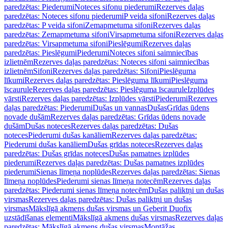
paredzētas: Piederumi
Noteces sifonu piederumi
Rezerves daļas
paredzētas: Noteces sifonu piederumi
P veida sifoni
Rezerves daļas
paredzētas: P veida sifoni
Zemapmetuma sifoni
Rezerves daļas
paredzētas: Zemapmetuma sifoni
Virsapmetuma sifoni
Rezerves daļas
paredzētas: Virsapmetuma sifoni
Pieslēgumi
Rezerves daļas
paredzētas: Pieslēgumi
Piederumi
Noteces sifoni saimniecības
izlietnēm
Rezerves daļas paredzētas: Noteces sifoni saimniecības
izlietnēm
Sifoni
Rezerves daļas paredzētas: Sifoni
Pieslēguma
līkumi
Rezerves daļas paredzētas: Pieslēguma līkumi
Pieslēguma
īscaurule
Rezerves daļas paredzētas: Pieslēguma īscaurule
Izplūdes
vārsti
Rezerves daļas paredzētas: Izplūdes vārsti
Piederumi
Rezerves
daļas paredzētas: Piederumi
Dušas un vannas
Dušas
Grīdas ūdens
novade dušām
Rezerves daļas paredzētas: Grīdas ūdens novade
dušām
Dušas noteces
Rezerves daļas paredzētas: Dušas
noteces
Piederumi dušas kanāliem
Rezerves daļas paredzētas:
Piederumi dušas kanāliem
Dušas grīdas noteces
Rezerves daļas
paredzētas: Dušas grīdas noteces
Dušas pamatnes izplūdes
piederumi
Rezerves daļas paredzētas: Dušas pamatnes izplūdes
piederumi
Sienas līmeņa noplūdes
Rezerves daļas paredzētas: Sienas
līmeņa noplūdes
Piederumi sienas līmeņa notecēm
Rezerves daļas
paredzētas: Piederumi sienas līmeņa notecēm
Dušas paliktņi un dušas
virsmas
Rezerves daļas paredzētas: Dušas paliktņi un dušas
virsmas
Mākslīgā akmens dušas virsmas un Geberit Duofix
uzstādīšanas elementi
Mākslīgā akmens dušas virsmas
Rezerves daļas
paredzētas: Mākslīgā akmens dušas virsmas
Montāžas