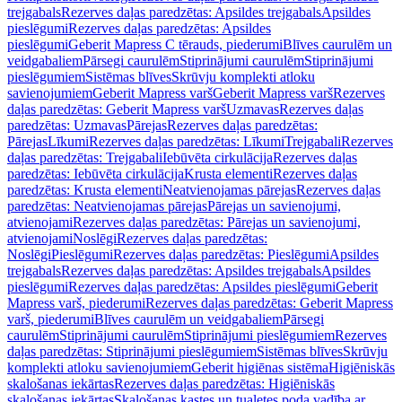
trejgabals
Rezerves daļas paredzētas: Apsildes trejgabals
Apsildes
pieslēgumi
Rezerves daļas paredzētas: Apsildes
pieslēgumi
Geberit Mapress C tērauds, piederumi
Blīves caurulēm un
veidgabaliem
Pārsegi caurulēm
Stiprinājumi caurulēm
Stiprinājumi
pieslēgumiem
Sistēmas blīves
Skrūvju komplekti atloku
savienojumiem
Geberit Mapress varš
Geberit Mapress varš
Rezerves
daļas paredzētas: Geberit Mapress varš
Uzmavas
Rezerves daļas
paredzētas: Uzmavas
Pārejas
Rezerves daļas paredzētas:
Pārejas
Līkumi
Rezerves daļas paredzētas: Līkumi
Trejgabali
Rezerves
daļas paredzētas: Trejgabali
Iebūvēta cirkulācija
Rezerves daļas
paredzētas: Iebūvēta cirkulācija
Krusta elementi
Rezerves daļas
paredzētas: Krusta elementi
Neatvienojamas pārejas
Rezerves daļas
paredzētas: Neatvienojamas pārejas
Pārejas un savienojumi,
atvienojami
Rezerves daļas paredzētas: Pārejas un savienojumi,
atvienojami
Noslēgi
Rezerves daļas paredzētas:
Noslēgi
Pieslēgumi
Rezerves daļas paredzētas: Pieslēgumi
Apsildes
trejgabals
Rezerves daļas paredzētas: Apsildes trejgabals
Apsildes
pieslēgumi
Rezerves daļas paredzētas: Apsildes pieslēgumi
Geberit
Mapress varš, piederumi
Rezerves daļas paredzētas: Geberit Mapress
varš, piederumi
Blīves caurulēm un veidgabaliem
Pārsegi
caurulēm
Stiprinājumi caurulēm
Stiprinājumi pieslēgumiem
Rezerves
daļas paredzētas: Stiprinājumi pieslēgumiem
Sistēmas blīves
Skrūvju
komplekti atloku savienojumiem
Geberit higiēnas sistēma
Higiēniskās
skalošanas iekārtas
Rezerves daļas paredzētas: Higiēniskās
skalošanas iekārtas
Skalošanas kastes un tualetes poda vadība ar