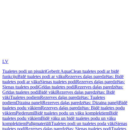
LV
Tualetes podi un pisuāri
Geberit AquaClean tualetes podi ar bidē
funkciju
Bidē tualetes podi ar vāku
Rezerves daļas paredzētas: Bidē
tualetes podi ar vāku
Sienas tualetes podi
Rezerves daļas paredzētas:
Sienas tualetes podi
Grīdas tualetes podi
Rezerves daļas paredzētas:
Grīdas tualetes podi
Bidē vāki
Rezerves daļas paredzētas: Bidē
vāki
Tualetes podiem
Rezerves daļas paredzētas: Tualetes
podiem
Dizaina paneļi
Rezerves daļas paredzētas: Dizaina paneļi
Bidē
tualetes podu vākiem
Rezerves daļas paredzētas: Bidē tualetes podu
vākiem
Piederumi
Bidē tualetes podu un vāku komplektiem
Bidē
tualetes podu vākiem
Bidē vāku un bidē tualetes podu un vāku
komplektiem
Palīgmateriāli
Tualetes podi un tualetes poda vāki
Sienas
tualetes podi
Rezerves daļas paredzētas: Sienas tualetes podi
Tualetes