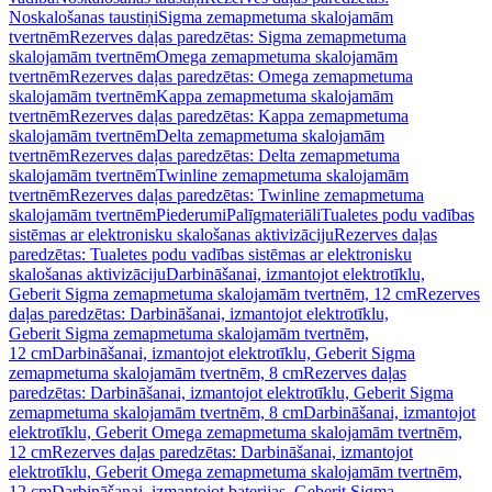
Noskalošanas taustiņi
Sigma zemapmetuma skalojamām
tvertnēm
Rezerves daļas paredzētas: Sigma zemapmetuma
skalojamām tvertnēm
Omega zemapmetuma skalojamām
tvertnēm
Rezerves daļas paredzētas: Omega zemapmetuma
skalojamām tvertnēm
Kappa zemapmetuma skalojamām
tvertnēm
Rezerves daļas paredzētas: Kappa zemapmetuma
skalojamām tvertnēm
Delta zemapmetuma skalojamām
tvertnēm
Rezerves daļas paredzētas: Delta zemapmetuma
skalojamām tvertnēm
Twinline zemapmetuma skalojamām
tvertnēm
Rezerves daļas paredzētas: Twinline zemapmetuma
skalojamām tvertnēm
Piederumi
Palīgmateriāli
Tualetes podu vadības
sistēmas ar elektronisku skalošanas aktivizāciju
Rezerves daļas
paredzētas: Tualetes podu vadības sistēmas ar elektronisku
skalošanas aktivizāciju
Darbināšanai, izmantojot elektrotīklu,
Geberit Sigma zemapmetuma skalojamām tvertnēm, 12 cm
Rezerves
daļas paredzētas: Darbināšanai, izmantojot elektrotīklu,
Geberit Sigma zemapmetuma skalojamām tvertnēm,
12 cm
Darbināšanai, izmantojot elektrotīklu, Geberit Sigma
zemapmetuma skalojamām tvertnēm, 8 cm
Rezerves daļas
paredzētas: Darbināšanai, izmantojot elektrotīklu, Geberit Sigma
zemapmetuma skalojamām tvertnēm, 8 cm
Darbināšanai, izmantojot
elektrotīklu, Geberit Omega zemapmetuma skalojamām tvertnēm,
12 cm
Rezerves daļas paredzētas: Darbināšanai, izmantojot
elektrotīklu, Geberit Omega zemapmetuma skalojamām tvertnēm,
12 cm
Darbināšanai, izmantojot baterijas, Geberit Sigma