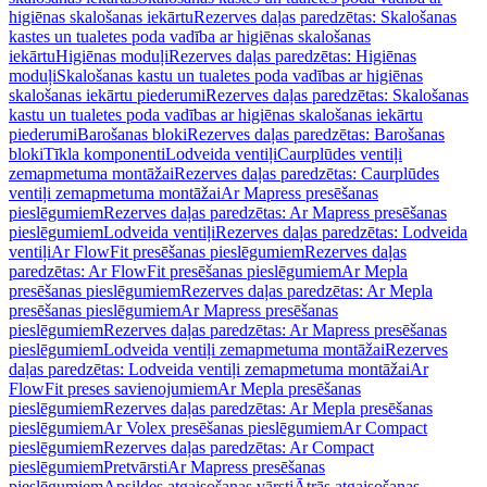
higiēnas skalošanas iekārtu
Rezerves daļas paredzētas: Skalošanas
kastes un tualetes poda vadība ar higiēnas skalošanas
iekārtu
Higiēnas moduļi
Rezerves daļas paredzētas: Higiēnas
moduļi
Skalošanas kastu un tualetes poda vadības ar higiēnas
skalošanas iekārtu piederumi
Rezerves daļas paredzētas: Skalošanas
kastu un tualetes poda vadības ar higiēnas skalošanas iekārtu
piederumi
Barošanas bloki
Rezerves daļas paredzētas: Barošanas
bloki
Tīkla komponenti
Lodveida ventiļi
Caurplūdes ventiļi
zemapmetuma montāžai
Rezerves daļas paredzētas: Caurplūdes
ventiļi zemapmetuma montāžai
Ar Mapress presēšanas
pieslēgumiem
Rezerves daļas paredzētas: Ar Mapress presēšanas
pieslēgumiem
Lodveida ventiļi
Rezerves daļas paredzētas: Lodveida
ventiļi
Ar FlowFit presēšanas pieslēgumiem
Rezerves daļas
paredzētas: Ar FlowFit presēšanas pieslēgumiem
Ar Mepla
presēšanas pieslēgumiem
Rezerves daļas paredzētas: Ar Mepla
presēšanas pieslēgumiem
Ar Mapress presēšanas
pieslēgumiem
Rezerves daļas paredzētas: Ar Mapress presēšanas
pieslēgumiem
Lodveida ventiļi zemapmetuma montāžai
Rezerves
daļas paredzētas: Lodveida ventiļi zemapmetuma montāžai
Ar
FlowFit preses savienojumiem
Ar Mepla presēšanas
pieslēgumiem
Rezerves daļas paredzētas: Ar Mepla presēšanas
pieslēgumiem
Ar Volex presēšanas pieslēgumiem
Ar Compact
pieslēgumiem
Rezerves daļas paredzētas: Ar Compact
pieslēgumiem
Pretvārsti
Ar Mapress presēšanas
pieslēgumiem
Apsildes atgaisošanas vārsti
Ātrās atgaisošanas