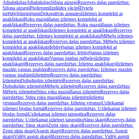
Atbalstkājas
Atbalstkājas
Sifona aizsegi
Rezerves daļas paredzētas:
Sifona aizsegi
Piederumi
Izplūdes vāciņš
Dvieļu
turētājs
Stiprinājumi
Dekoratīvās apmales
Izlietnes komplekti ar
apakšskapi
Roku mazgāšanas izlietnes komplekti ar
apakšskapi
Rezerves daļas paredzētas: Roku mazgāšanas izlietnes
komplekti ar apakšskapi
Izlietnes komplekti ar apakšskapi
Rezerves
daļas paredzētas: Izlietnes komplekti ar apakšskapi
Mēbeļu izlietnes
komplekti ar apakšskapi
Rezerves daļas paredzētas: Mēbeļu izlietnes
komplekti ar apakšskapi
Iebūvējamas izlietnes komplekti ar
apakšskapi
Rezerves daļas paredzētas: Iebūvējamas izlietnes
komplekti ar apakšskapi
Vannas istabas mēbeles
Izlietņu
apakšskapji
Rezerves daļas paredzētas: Izlietņu apakšskapji
Izlietnes
mazām vannas istabām
Rezerves daļas paredzētas: Izlietnes mazām
vannas istabām
Izlietnēm
Rezerves daļas paredzētas:
Izlietnēm
Dubultajām izlietnēm
Rezerves daļas paredzētas:
Dubultajām izlietnēm
Mēbeļu izlietnēm
Rezerves daļas paredzētas:
Mēbeļu izlietnēm
Stūra roku mazgāšanas izlietnēm
Rezerves daļas
paredzētas: Stūra roku mazgāšanas izlietnēm
Izlietņu
virsmas
Rezerves daļas paredzētas: Izlietņu virsmas
Uzliekamai
izlietnei bļodas formā
Rezerves daļas paredzētas: Uzliekamai izlietnei
bļodas formā
Uzliekamai izlietnei taisnstūra
Rezerves daļas
paredzētas: Uzliekamai izlietnei taisnstūra
Sānu skapji
Rezerves daļas
paredzētas: Sānu skapji
Zemi sānu skapji
Rezerves daļas paredzētas:
Zemi sānu skapji
Augsti skapji
Rezerves daļas paredzētas: Augsti
skapji
Vidēji augsti skapji
Rezerves daļas paredzētas: Vidēji augsti