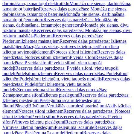
darbināšana, izmantojot elektrotīklu
Montāža pie sienas, darbināšana,
izmantojot baterijas
Rezerves daļas paredzētas: Montāža pie sienas,
darbināšana, izmantojot baterijas
Montāža pie sienas, darbināšana,
izmantojot ģeneratoru
Rezerves daļas paredzētas: Montāža pie
sienas, darbināšana, izmantojot ģeneratoru
Montāža pie sienas, divu
rokturu maisītājs
Rezerves daļas paredzētas: Montāža pie sienas, divu
rokturu maisītājs
Piederumi
Rezerves daļas paredzētas:
Piederumi
Izlietnes maisītājiem
Rezerves daļas paredzētas: Izlietnes
maisītājiem
Mazgāšanas vietas, virtuves izlietņu, ierīču un lieto
izlietņu savienotājelementi
Noteces sifoni izlietnēm
Rezerves daļas
paredzētas: Noteces sifoni izlietnēm
P veida sifoni
Rezerves daļas
paredzētas: P veida sifoni
P veida sifoni, vietu taupoši
modeļi
Rezerves daļas paredzētas: P veida sifoni, vietu taupoši
modeļi
Pudeļsifoni izlietnēm
Rezerves daļas paredzētas: Pudeļsifoni
izlietnēm
Pudeļsifoni izlietnēm, vietu taupošs modelis
Rezerves daļas
paredzētas: Pudeļsifoni izlietnēm, vietu taupošs
modelis
Zemapmetuma sifoni
Rezerves daļas paredzētas:
Zemapmetuma sifoni
Izlietnes pieslēgumi
Rezerves daļas paredzētas:
Izlietnes pieslēgumi
Pieslēguma īscaurule
Pieslēguma
līkumi
Pārsegi
Blīvējumi
Vertikālās caurules
Pagarinājumi
Aktivizācijas
elementi
Noteces sifoni izlietnēm
Rezerves daļas paredzētas: Noteces
sifoni izlietnēm
P veida sifoni
Rezerves daļas paredzētas: P veida
sifoni
Virtuves izlietņu pieslēgumi
Rezerves daļas paredzētas:
Virtuves izlietņu pieslēgumi
Pieslēguma īscaurule
Rezerves daļas
paredzētas: Pieslēguma īscaurule
Piederumi
Rezerves daļas