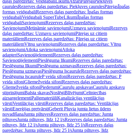
daļas paredzētas: Veidgabali
Līkumi
Atzari
Pārejas
Piekļuves
caurules
Rezerves daļas paredzētas: Piekļuves caurules
Pārejas
Īpašas
formas veidgabali
Rezerves daļas paredzētas: Īpašas formas
veidgabali
Veidgabali SuperTube
Līkumi
Īpašas formas
veidgabali
Savienojumi
Rezerves daļas paredzētas:
Savienojumi
Metināmie savienojumi
Uzmavu savienojumi
Rezerves
daļas paredzētas: Uzmavu savienojumi
Pārejas uz citiem
materiāliem
Rezerves daļas paredzētas: Pārejas uz citiem
materiāliem
Vītņu savienojumi
Rezerves daļas paredzētas: Vītņu
savienojumi
Atloka savienojumi
Atloka
adapteri
Savienotājelementi
Rezerves daļas paredzētas:
Savienotājelementi
Pieslēguma līkumi
Rezerves daļas paredzētas:
Pieslēguma līkumi
Pieslēguma uzmavas
Rezerves daļas paredzētas:
Pieslēguma uzmavas
Pieslēguma īscaurule
Rezerves daļas paredzētas:
Pieslēguma īscaurule
P veida sifoni
Rezerves daļas paredzētas: P
veida sifoni
Gliemežveida sifoni
Rezerves daļas paredzētas:
Gliemežveida sifoni
Piederumi
Cauruļu apskavas
Cauruļu apskavu
stiprinājumi
Balsta skavas
Noslēgi
Blīvējumi
Celtniecības
aizsargelementi
Palīgmateriāli
Kanalizācijas ventilācijas
vārsti
Ventilācijas vārsti
Rezerves daļas paredzētas: Ventilācijas
vārsti
Enerģijas pretvārsti
Geberit Pluvia jumta lietus ūdens
novadīšana
Jumta piltuves
Rezerves daļas paredzētas: Jumta
piltuves
Jumta piltuves, līdz 12 l/s
Rezerves daļas paredzētas: Jumta
piltuves, līdz 12 l/s
Jumta piltuves, līdz 25 l/s
Rezerves daļas
paredzētas: Jumta piltuves, līdz 25 l/s
Jumta piltuves, līdz