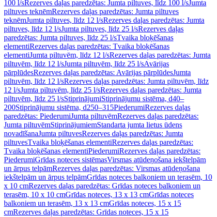
100 l/s
Rezerves daļas paredzētas: Jumta piltuves, līdz 100 l/s
Jumta
piltuves teknēm
Rezerves daļas paredzētas: Jumta piltuves
teknēm
Jumta piltuves, līdz 12 l/s
Rezerves daļas paredzētas: Jumta
piltuves, līdz 12 l/s
Jumta piltuves, līdz 25 l/s
Rezerves daļas
paredzētas: Jumta piltuves, līdz 25 l/s
Tvaika bloķēšanas
elementi
Rezerves daļas paredzētas: Tvaika bloķēšanas
elementi
Jumta piltuvēm, līdz 12 l/s
Rezerves daļas paredzētas: Jumta
piltuvēm, līdz 12 l/s
Jumta piltuvēm, līdz 25 l/s
Avārijas
pārplūdes
Rezerves daļas paredzētas: Avārijas pārplūdes
Jumta
piltuvēm, līdz 12 l/s
Rezerves daļas paredzētas: Jumta piltuvēm, līdz
12 l/s
Jumta piltuvēm, līdz 25 l/s
Rezerves daļas paredzētas: Jumta
piltuvēm, līdz 25 l/s
Stiprinājumi
Stiprinājumu sistēma, d40–
200
Stiprinājumu sistēma, d250–315
Piederumi
Rezerves daļas
paredzētas: Piederumi
Jumta piltuvēm
Rezerves daļas paredzētas:
Jumta piltuvēm
Stiprinājumiem
Standarta jumta lietus ūdens
novadīšana
Jumta piltuves
Rezerves daļas paredzētas: Jumta
piltuves
Tvaika bloķēšanas elementi
Rezerves daļas paredzētas:
Tvaika bloķēšanas elementi
Piederumi
Rezerves daļas paredzētas:
Piederumi
Grīdas noteces sistēmas
Virsmas atūdeņošana iekštelpām
un ārpus telpām
Rezerves daļas paredzētas: Virsmas atūdeņošana
iekštelpām un ārpus telpām
Grīdas noteces balkoniem un terasēm, 10
x 10 cm
Rezerves daļas paredzētas: Grīdas noteces balkoniem un
terasēm, 10 x 10 cm
Grīdas noteces, 13 x 13 cm
Grīdas noteces
balkoniem un terasēm, 13 x 13 cm
Grīdas noteces, 15 x 15
cm
Rezerves daļas paredzētas: Grīdas noteces, 15 x 15