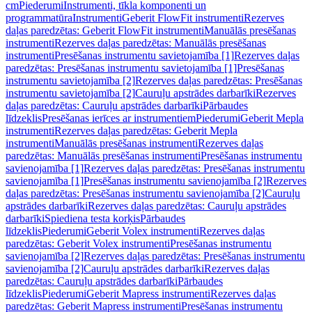
cm
Piederumi
Instrumenti, tīkla komponenti un
programmatūra
Instrumenti
Geberit FlowFit instrumenti
Rezerves
daļas paredzētas: Geberit FlowFit instrumenti
Manuālās presēšanas
instrumenti
Rezerves daļas paredzētas: Manuālās presēšanas
instrumenti
Presēšanas instrumentu savietojamība [1]
Rezerves daļas
paredzētas: Presēšanas instrumentu savietojamība [1]
Presēšanas
instrumentu savietojamība [2]
Rezerves daļas paredzētas: Presēšanas
instrumentu savietojamība [2]
Cauruļu apstrādes darbarīki
Rezerves
daļas paredzētas: Cauruļu apstrādes darbarīki
Pārbaudes
līdzeklis
Presēšanas ierīces ar instrumentiem
Piederumi
Geberit Mepla
instrumenti
Rezerves daļas paredzētas: Geberit Mepla
instrumenti
Manuālās presēšanas instrumenti
Rezerves daļas
paredzētas: Manuālās presēšanas instrumenti
Presēšanas instrumentu
savienojamība [1]
Rezerves daļas paredzētas: Presēšanas instrumentu
savienojamība [1]
Presēšanas instrumentu savienojamība [2]
Rezerves
daļas paredzētas: Presēšanas instrumentu savienojamība [2]
Cauruļu
apstrādes darbarīki
Rezerves daļas paredzētas: Cauruļu apstrādes
darbarīki
Spiediena testa korķis
Pārbaudes
līdzeklis
Piederumi
Geberit Volex instrumenti
Rezerves daļas
paredzētas: Geberit Volex instrumenti
Presēšanas instrumentu
savienojamība [2]
Rezerves daļas paredzētas: Presēšanas instrumentu
savienojamība [2]
Cauruļu apstrādes darbarīki
Rezerves daļas
paredzētas: Cauruļu apstrādes darbarīki
Pārbaudes
līdzeklis
Piederumi
Geberit Mapress instrumenti
Rezerves daļas
paredzētas: Geberit Mapress instrumenti
Presēšanas instrumentu