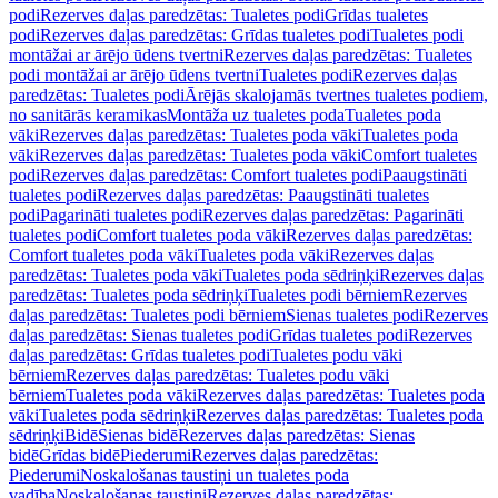
podi
Rezerves daļas paredzētas: Tualetes podi
Grīdas tualetes
podi
Rezerves daļas paredzētas: Grīdas tualetes podi
Tualetes podi
montāžai ar ārējo ūdens tvertni
Rezerves daļas paredzētas: Tualetes
podi montāžai ar ārējo ūdens tvertni
Tualetes podi
Rezerves daļas
paredzētas: Tualetes podi
Ārējās skalojamās tvertnes tualetes podiem,
no sanitārās keramikas
Montāža uz tualetes poda
Tualetes poda
vāki
Rezerves daļas paredzētas: Tualetes poda vāki
Tualetes poda
vāki
Rezerves daļas paredzētas: Tualetes poda vāki
Comfort tualetes
podi
Rezerves daļas paredzētas: Comfort tualetes podi
Paaugstināti
tualetes podi
Rezerves daļas paredzētas: Paaugstināti tualetes
podi
Pagarināti tualetes podi
Rezerves daļas paredzētas: Pagarināti
tualetes podi
Comfort tualetes poda vāki
Rezerves daļas paredzētas:
Comfort tualetes poda vāki
Tualetes poda vāki
Rezerves daļas
paredzētas: Tualetes poda vāki
Tualetes poda sēdriņķi
Rezerves daļas
paredzētas: Tualetes poda sēdriņķi
Tualetes podi bērniem
Rezerves
daļas paredzētas: Tualetes podi bērniem
Sienas tualetes podi
Rezerves
daļas paredzētas: Sienas tualetes podi
Grīdas tualetes podi
Rezerves
daļas paredzētas: Grīdas tualetes podi
Tualetes podu vāki
bērniem
Rezerves daļas paredzētas: Tualetes podu vāki
bērniem
Tualetes poda vāki
Rezerves daļas paredzētas: Tualetes poda
vāki
Tualetes poda sēdriņķi
Rezerves daļas paredzētas: Tualetes poda
sēdriņķi
Bidē
Sienas bidē
Rezerves daļas paredzētas: Sienas
bidē
Grīdas bidē
Piederumi
Rezerves daļas paredzētas:
Piederumi
Noskalošanas taustiņi un tualetes poda
vadība
Noskalošanas taustiņi
Rezerves daļas paredzētas: