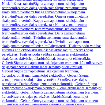
Noskalošanas taustiņi
Sigma zemapmetuma skalojamām
tvertnēm
Rezerves daļas paredzētas: Sigma zemapmetuma
skalojamām tvertnēm
Omega zemapmetuma skalojamām
tvertnēm
Rezerves daļas paredzētas: Omega zemapmetuma
skalojamām tvertnēm
Kappa zemapmetuma skalojamām
tvertnēm
Rezerves daļas paredzētas: Kappa zemapmetuma
skalojamām tvertnēm
Delta zemapmetuma skalojamām
tvertnēm
Rezerves daļas paredzētas: Delta zemapmetuma
skalojamām tvertnēm
Twinline zemapmetuma skalojamām
tvertnēm
Rezerves daļas paredzētas: Twinline zemapmetuma
skalojamām tvertnēm
Piederumi
Palīgmateriāli
Tualetes podu vadības
sistēmas ar elektronisku skalošanas aktivizāciju
Rezerves daļas
paredzētas: Tualetes podu vadības sistēmas ar elektronisku
skalošanas aktivizāciju
Darbināšanai, izmantojot elektrotīklu,
Geberit Sigma zemapmetuma skalojamām tvertnēm, 12 cm
Rezerves
daļas paredzētas: Darbināšanai, izmantojot elektrotīklu,
Geberit Sigma zemapmetuma skalojamām tvertnēm,
12 cm
Darbināšanai, izmantojot elektrotīklu, Geberit Sigma
zemapmetuma skalojamām tvertnēm, 8 cm
Rezerves daļas
paredzētas: Darbināšanai, izmantojot elektrotīklu, Geberit Sigma
zemapmetuma skalojamām tvertnēm, 8 cm
Darbināšanai, izmantojot
elektrotīklu, Geberit Omega zemapmetuma skalojamām tvertnēm,
12 cm
Rezerves daļas paredzētas: Darbināšanai, izmantojot
elektrotīklu, Geberit Omega zemapmetuma skalojamām tvertnēm,
12 cm
Darbināšanai, izmantojot baterijas, Geberit Sigma