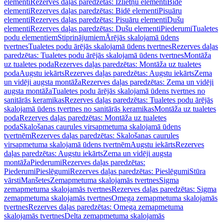
elementi
Rezerves daļas paredzētas: Izlietņu elementi
Bidē
elementi
Rezerves daļas paredzētas: Bidē elementi
Pisuāru
elementi
Rezerves daļas paredzētas: Pisuāru elementi
Dušu
elementi
Rezerves daļas paredzētas: Dušu elementi
Piederumi
Tualetes
podu elementiem
Stiprinājumiem
Ārējās skalojamā ūdens
tvertnes
Tualetes podu ārējās skalojamā ūdens tvertnes
Rezerves daļas
paredzētas: Tualetes podu ārējās skalojamā ūdens tvertnes
Montāža
uz tualetes poda
Rezerves daļas paredzētas: Montāža uz tualetes
poda
Augstu iekārts
Rezerves daļas paredzētas: Augstu iekārts
Zema
un vidēji augsta montāža
Rezerves daļas paredzētas: Zema un vidēji
augsta montāža
Tualetes podu ārējās skalojamā ūdens tvertnes no
sanitārās keramikas
Rezerves daļas paredzētas: Tualetes podu ārējās
skalojamā ūdens tvertnes no sanitārās keramikas
Montāža uz tualetes
poda
Rezerves daļas paredzētas: Montāža uz tualetes
poda
Skalošanas caurules virsapmetuma skalojamā ūdens
tvertnēm
Rezerves daļas paredzētas: Skalošanas caurules
virsapmetuma skalojamā ūdens tvertnēm
Augstu iekārts
Rezerves
daļas paredzētas: Augstu iekārts
Zema un vidēji augsta
montāža
Piederumi
Rezerves daļas paredzētas:
Piederumi
Pieslēgumi
Rezerves daļas paredzētas: Pieslēgumi
Stūra
vārsti
Manšetes
Zemapmetuma skalojamās tvertnes
Sigma
zemapmetuma skalojamās tvertnes
Rezerves daļas paredzētas: Sigma
zemapmetuma skalojamās tvertnes
Omega zemapmetuma skalojamās
tvertnes
Rezerves daļas paredzētas: Omega zemapmetuma
skalojamās tvertnes
Delta zemapmetuma skalojamās