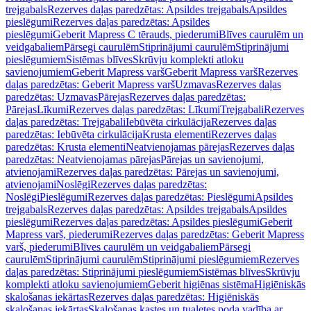
trejgabals
Rezerves daļas paredzētas: Apsildes trejgabals
Apsildes
pieslēgumi
Rezerves daļas paredzētas: Apsildes
pieslēgumi
Geberit Mapress C tērauds, piederumi
Blīves caurulēm un
veidgabaliem
Pārsegi caurulēm
Stiprinājumi caurulēm
Stiprinājumi
pieslēgumiem
Sistēmas blīves
Skrūvju komplekti atloku
savienojumiem
Geberit Mapress varš
Geberit Mapress varš
Rezerves
daļas paredzētas: Geberit Mapress varš
Uzmavas
Rezerves daļas
paredzētas: Uzmavas
Pārejas
Rezerves daļas paredzētas:
Pārejas
Līkumi
Rezerves daļas paredzētas: Līkumi
Trejgabali
Rezerves
daļas paredzētas: Trejgabali
Iebūvēta cirkulācija
Rezerves daļas
paredzētas: Iebūvēta cirkulācija
Krusta elementi
Rezerves daļas
paredzētas: Krusta elementi
Neatvienojamas pārejas
Rezerves daļas
paredzētas: Neatvienojamas pārejas
Pārejas un savienojumi,
atvienojami
Rezerves daļas paredzētas: Pārejas un savienojumi,
atvienojami
Noslēgi
Rezerves daļas paredzētas:
Noslēgi
Pieslēgumi
Rezerves daļas paredzētas: Pieslēgumi
Apsildes
trejgabals
Rezerves daļas paredzētas: Apsildes trejgabals
Apsildes
pieslēgumi
Rezerves daļas paredzētas: Apsildes pieslēgumi
Geberit
Mapress varš, piederumi
Rezerves daļas paredzētas: Geberit Mapress
varš, piederumi
Blīves caurulēm un veidgabaliem
Pārsegi
caurulēm
Stiprinājumi caurulēm
Stiprinājumi pieslēgumiem
Rezerves
daļas paredzētas: Stiprinājumi pieslēgumiem
Sistēmas blīves
Skrūvju
komplekti atloku savienojumiem
Geberit higiēnas sistēma
Higiēniskās
skalošanas iekārtas
Rezerves daļas paredzētas: Higiēniskās
skalošanas iekārtas
Skalošanas kastes un tualetes poda vadība ar