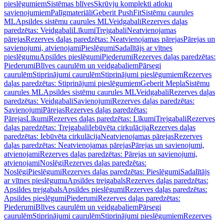
pieslēgumiem
Sistēmas blīves
Skrūvju komplekti atloku
savienojumiem
Palīgmateriāli
Geberit PushFit
Sistēmu caurules
ML
Apsildes sistēmu caurules ML
Veidgabali
Rezerves daļas
paredzētas: Veidgabali
Līkumi
Trejgabali
Neatvienojamas
pārejas
Rezerves daļas paredzētas: Neatvienojamas pārejas
Pārejas un
savienojumi, atvienojami
Pieslēgumi
Sadalītājs ar vītnes
pieslēgumu
Apsildes pieslēgumi
Piederumi
Rezerves daļas paredzētas:
Piederumi
Blīves caurulēm un veidgabaliem
Pārsegi
caurulēm
Stiprinājumi caurulēm
Stiprinājumi pieslēgumiem
Rezerves
daļas paredzētas: Stiprinājumi pieslēgumiem
Geberit Mepla
Sistēmu
caurules ML
Apsildes sistēmu caurules ML
Veidgabali
Rezerves daļas
paredzētas: Veidgabali
Savienojumi
Rezerves daļas paredzētas:
Savienojumi
Pārejas
Rezerves daļas paredzētas:
Pārejas
Līkumi
Rezerves daļas paredzētas: Līkumi
Trejgabali
Rezerves
daļas paredzētas: Trejgabali
Iebūvēta cirkulācija
Rezerves daļas
paredzētas: Iebūvēta cirkulācija
Neatvienojamas pārejas
Rezerves
daļas paredzētas: Neatvienojamas pārejas
Pārejas un savienojumi,
atvienojami
Rezerves daļas paredzētas: Pārejas un savienojumi,
atvienojami
Noslēgi
Rezerves daļas paredzētas:
Noslēgi
Pieslēgumi
Rezerves daļas paredzētas: Pieslēgumi
Sadalītājs
ar vītnes pieslēgumu
Apsildes trejgabals
Rezerves daļas paredzētas:
Apsildes trejgabals
Apsildes pieslēgumi
Rezerves daļas paredzētas:
Apsildes pieslēgumi
Piederumi
Rezerves daļas paredzētas:
Piederumi
Blīves caurulēm un veidgabaliem
Pārsegi
caurulēm
Stiprinājumi caurulēm
Stiprinājumi pieslēgumiem
Rezerves