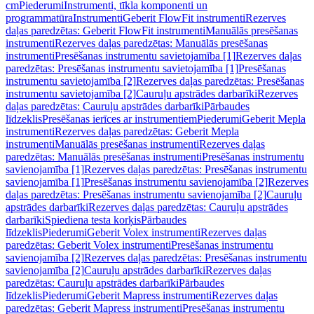
cm
Piederumi
Instrumenti, tīkla komponenti un
programmatūra
Instrumenti
Geberit FlowFit instrumenti
Rezerves
daļas paredzētas: Geberit FlowFit instrumenti
Manuālās presēšanas
instrumenti
Rezerves daļas paredzētas: Manuālās presēšanas
instrumenti
Presēšanas instrumentu savietojamība [1]
Rezerves daļas
paredzētas: Presēšanas instrumentu savietojamība [1]
Presēšanas
instrumentu savietojamība [2]
Rezerves daļas paredzētas: Presēšanas
instrumentu savietojamība [2]
Cauruļu apstrādes darbarīki
Rezerves
daļas paredzētas: Cauruļu apstrādes darbarīki
Pārbaudes
līdzeklis
Presēšanas ierīces ar instrumentiem
Piederumi
Geberit Mepla
instrumenti
Rezerves daļas paredzētas: Geberit Mepla
instrumenti
Manuālās presēšanas instrumenti
Rezerves daļas
paredzētas: Manuālās presēšanas instrumenti
Presēšanas instrumentu
savienojamība [1]
Rezerves daļas paredzētas: Presēšanas instrumentu
savienojamība [1]
Presēšanas instrumentu savienojamība [2]
Rezerves
daļas paredzētas: Presēšanas instrumentu savienojamība [2]
Cauruļu
apstrādes darbarīki
Rezerves daļas paredzētas: Cauruļu apstrādes
darbarīki
Spiediena testa korķis
Pārbaudes
līdzeklis
Piederumi
Geberit Volex instrumenti
Rezerves daļas
paredzētas: Geberit Volex instrumenti
Presēšanas instrumentu
savienojamība [2]
Rezerves daļas paredzētas: Presēšanas instrumentu
savienojamība [2]
Cauruļu apstrādes darbarīki
Rezerves daļas
paredzētas: Cauruļu apstrādes darbarīki
Pārbaudes
līdzeklis
Piederumi
Geberit Mapress instrumenti
Rezerves daļas
paredzētas: Geberit Mapress instrumenti
Presēšanas instrumentu