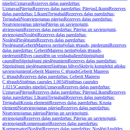
nipelis
Uzmavas
Rezerves daļas paredzētas:
Uzmavas
Pārejas
Rezerves daļas paredzētas: Pārejas
Līkumi
Rezerves
daļas paredzētas: Līkumi
Trejgabali
Rezerves daļas paredzētas:
Trejgabali
Neatvienojamas pārejas
Rezerves daļas paredzētas:
Neatvienojamas pārejas
Pārejas un savienojumi,
atvienojami
Rezerves daļas paredzētas: Pārejas un savienojumi,
atvienojami
Noslēgi
Rezerves daļas paredzētas:
Noslēgi
Pieslēgumi
Rezerves daļas paredzētas:
Pieslēgumi
GeberitMapress nerūsējošais tērauds, piederumi
Rezerves
daļas paredzētas: GeberitMapress nerūsējošais tērauds,
piederumi
Blīves caurulēm un veidgabaliem
Stiprinājumi
caurulēm
Stiprinājumi pieslēgumiem
Rezerves daļas paredzētas:
Stiprinājumi pieslēgumiem
Sistēmas blīves
Skrūvju komplekti atloku
savienojumiem
Geberit Mapress C tērauds
Geberit Mapress
C tērauds
Rezerves daļas paredzētas: Geberit Mapress
C tērauds
Sistēmas caurules 1.0034
Sistēmas caurules
1.0215
Caurules nipelis
Uzmavas
Rezerves daļas paredzētas:
Uzmavas
Pārejas
Rezerves daļas paredzētas: Pārejas
Līkumi
Rezerves
daļas paredzētas: Līkumi
Trejgabali
Rezerves daļas paredzētas:
Trejgabali
Krusta elementi
Rezerves daļas paredzētas: Krusta
elementi
Neatvienojamas pārejas
Rezerves daļas paredzētas:
Neatvienojamas pārejas
Pārejas un savienojumi,
atvienojami
Rezerves daļas paredzētas: Pārejas un savienojumi,
atvienojami
Kompensatori
Rezerves daļas paredzētas:
Kompensatori
Noslēgi
Rezerves daļas paredzētas: Noslēgi
Apsildes