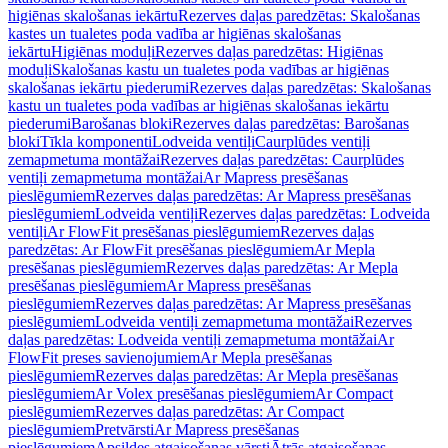
higiēnas skalošanas iekārtu
Rezerves daļas paredzētas: Skalošanas
kastes un tualetes poda vadība ar higiēnas skalošanas
iekārtu
Higiēnas moduļi
Rezerves daļas paredzētas: Higiēnas
moduļi
Skalošanas kastu un tualetes poda vadības ar higiēnas
skalošanas iekārtu piederumi
Rezerves daļas paredzētas: Skalošanas
kastu un tualetes poda vadības ar higiēnas skalošanas iekārtu
piederumi
Barošanas bloki
Rezerves daļas paredzētas: Barošanas
bloki
Tīkla komponenti
Lodveida ventiļi
Caurplūdes ventiļi
zemapmetuma montāžai
Rezerves daļas paredzētas: Caurplūdes
ventiļi zemapmetuma montāžai
Ar Mapress presēšanas
pieslēgumiem
Rezerves daļas paredzētas: Ar Mapress presēšanas
pieslēgumiem
Lodveida ventiļi
Rezerves daļas paredzētas: Lodveida
ventiļi
Ar FlowFit presēšanas pieslēgumiem
Rezerves daļas
paredzētas: Ar FlowFit presēšanas pieslēgumiem
Ar Mepla
presēšanas pieslēgumiem
Rezerves daļas paredzētas: Ar Mepla
presēšanas pieslēgumiem
Ar Mapress presēšanas
pieslēgumiem
Rezerves daļas paredzētas: Ar Mapress presēšanas
pieslēgumiem
Lodveida ventiļi zemapmetuma montāžai
Rezerves
daļas paredzētas: Lodveida ventiļi zemapmetuma montāžai
Ar
FlowFit preses savienojumiem
Ar Mepla presēšanas
pieslēgumiem
Rezerves daļas paredzētas: Ar Mepla presēšanas
pieslēgumiem
Ar Volex presēšanas pieslēgumiem
Ar Compact
pieslēgumiem
Rezerves daļas paredzētas: Ar Compact
pieslēgumiem
Pretvārsti
Ar Mapress presēšanas
pieslēgumiem
Apsildes atgaisošanas vārsti
Ātrās atgaisošanas