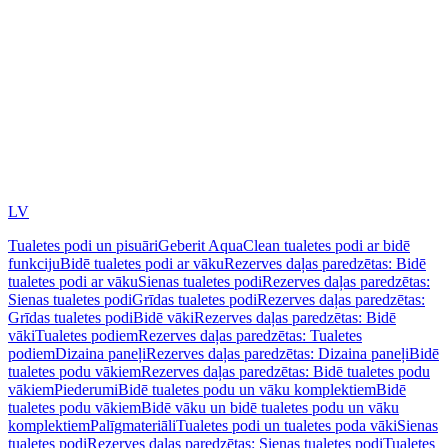
LV
Tualetes podi un pisuāri
Geberit AquaClean tualetes podi ar bidē
funkciju
Bidē tualetes podi ar vāku
Rezerves daļas paredzētas: Bidē
tualetes podi ar vāku
Sienas tualetes podi
Rezerves daļas paredzētas:
Sienas tualetes podi
Grīdas tualetes podi
Rezerves daļas paredzētas:
Grīdas tualetes podi
Bidē vāki
Rezerves daļas paredzētas: Bidē
vāki
Tualetes podiem
Rezerves daļas paredzētas: Tualetes
podiem
Dizaina paneļi
Rezerves daļas paredzētas: Dizaina paneļi
Bidē
tualetes podu vākiem
Rezerves daļas paredzētas: Bidē tualetes podu
vākiem
Piederumi
Bidē tualetes podu un vāku komplektiem
Bidē
tualetes podu vākiem
Bidē vāku un bidē tualetes podu un vāku
komplektiem
Palīgmateriāli
Tualetes podi un tualetes poda vāki
Sienas
tualetes podi
Rezerves daļas paredzētas: Sienas tualetes podi
Tualetes