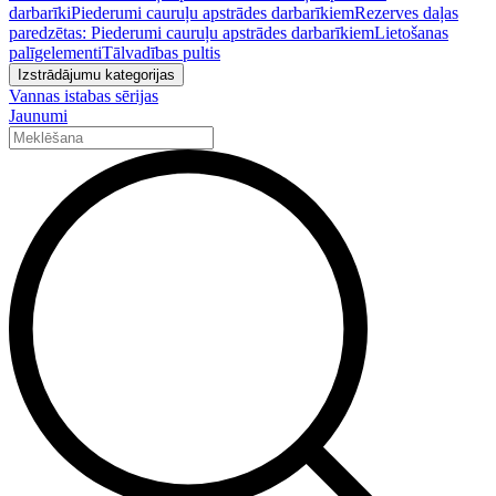
darbarīki
Piederumi cauruļu apstrādes darbarīkiem
Rezerves daļas
paredzētas: Piederumi cauruļu apstrādes darbarīkiem
Lietošanas
palīgelementi
Tālvadības pultis
Izstrādājumu kategorijas
Vannas istabas sērijas
Jaunumi