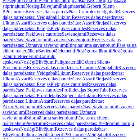
Pieslēguma līkumi
Piederumi
Cauruļu apskavas
Cauruļu apskavu
stiprinājumi
Noslēgi
Blīvējumi
Palīgmateriāli
Geberit Silent-
PP
Caurules
Rezerves daļas paredzētas: Caurules
Veidgabali
Rezerves
daļas paredzētas: Veidgabali
Līkumi
Rezerves daļas paredzētas:
Līkumi
Atzari
Rezerves daļas paredzētas: Atzari
Pārejas
Rezerves
daļas paredzētas: Pārejas
Piekļuves caurules
Rezerves daļas
paredzētas: Piekļuves caurules
Savienojumi
Rezerves daļas
paredzētas: Savienojumi
Uzmavu savienojumi
Rezerves daļas
paredzētas: Uzmavu savienojumi
Stiprinājuma savienojumi
Pārejas uz
citiem materiāliem
Savienotājelementi
Pieslēguma līkumi
Pieslēguma
īscaurule
Piederumi
Cauruļu
apskavas
Noslēgi
Blīvējumi
Palīgmateriāli
Geberit Silent-
Pro
Caurules
Rezerves daļas paredzētas: Caurules
Veidgabali
Rezerves
daļas paredzētas: Veidgabali
Līkumi
Rezerves daļas paredzētas:
Līkumi
Atzari
Rezerves daļas paredzētas: Atzari
Pārejas
Rezerves
daļas paredzētas: Pārejas
Piekļuves caurules
Rezerves daļas
paredzētas: Piekļuves caurules
Profildetaļas SuperTube
Rezerves
daļas paredzētas: Profildetaļas SuperTube
Līkumi
Rezerves daļas
paredzētas: Līkumi
Atzari
Rezerves daļas paredzētas:
Atzari
Savienojumi
Rezerves daļas paredzētas: Savienojumi
Uzmavu
savienojumi
Rezerves daļas paredzētas: Uzmavu
savienojumi
Stiprinājuma savienojumi
Pārejas uz citiem
materiāliem
Piederumi
Rezerves daļas paredzētas: Piederumi
Cauruļu
apskavas
Noslēgi
Blīvējumi
Rezerves daļas paredzētas:
Blīvējumi
Palīgmateriāli
Geberit PE
Caurules
Veidgabali
Rezerves