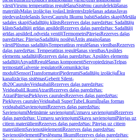
vārsti
Virsmu temperatūras regulēšana
Sistēmu caurule
Ieklāšanas
materiāls
Malas izolācijas joslas
Līmlentes
Izplešanas adatas
Javas
piedevas
Izplešanās šuves
Cauruļu līkumu balsti
Sadales skapji
Metāla
sadales skapji
Sadalītāju klāsts
Rezerves daļas paredzētas: Sadalītāju
klāsts
Sadalītāji grīdas apsildei
Rezerves daļas paredzētas: Sadalītāji
grīdas apsildei
Lodveida ventiļi
Termometrs
Pārejas
Rezerves daļas
paredzētas: Pārejas
Sadalītāju noslēgi
Ātrās atgaisošanas
vārsti
Plūsmas sadalītājs
Temperatūras regulēšanas vienības
Rezerves
daļas paredzētas: Temperatūras regulēšanas vienības
Apsildes
elementu sadalītāji
Rezerves daļas paredzētas: Apsildes elementu
sadalītāji
Apvadi
Regulēšanas komponenti
Servopiedziņas
Telpas
termostati
Galvenie regulatori
Komunikācijas
moduļi
Sensori
Transformatori
Piederumi
Sadalītāju izolācija
Ēku
kanalizācijas sistēmas
Geberit Silent-
db20
Caurules
Veidgabali
Rezerves daļas paredzētas:
Veidgabali
Līkumi
Atzari
Rezerves daļas paredzētas:
Atzari
Pārejas
Piekļuves caurules
Rezerves daļas paredzētas:
Piekļuves caurules
Veidgabali SuperTube
Līkumi
Īpašas formas
veidgabali
Savienojumi
Rezerves daļas paredzētas:
Savienojumi
Metināmie savienojumi
Uzmavu savienojumi
Rezerves
daļas paredzētas: Uzmavu savienojumi
Skavu savienojumi
Pārejas uz
citiem materiāliem
Rezerves daļas paredzētas: Pārejas uz citiem
materiāliem
Savienotājelementi
Rezerves daļas paredzētas:
Savienotājelementi
Pieslēguma līkumi
Rezerves daļas paredzētas: