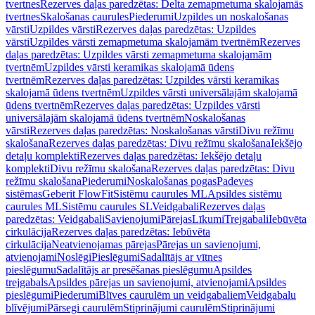
tvertnes
Rezerves daļas paredzētas: Delta zemapmetuma skalojamās
tvertnes
Skalošanas caurules
Piederumi
Uzpildes un noskalošanas
vārsti
Uzpildes vārsti
Rezerves daļas paredzētas: Uzpildes
vārsti
Uzpildes vārsti zemapmetuma skalojamām tvertnēm
Rezerves
daļas paredzētas: Uzpildes vārsti zemapmetuma skalojamām
tvertnēm
Uzpildes vārsti keramikas skalojamā ūdens
tvertnēm
Rezerves daļas paredzētas: Uzpildes vārsti keramikas
skalojamā ūdens tvertnēm
Uzpildes vārsti universālajām skalojamā
ūdens tvertnēm
Rezerves daļas paredzētas: Uzpildes vārsti
universālajām skalojamā ūdens tvertnēm
Noskalošanas
vārsti
Rezerves daļas paredzētas: Noskalošanas vārsti
Divu režīmu
skalošana
Rezerves daļas paredzētas: Divu režīmu skalošana
Iekšējo
detaļu komplekti
Rezerves daļas paredzētas: Iekšējo detaļu
komplekti
Divu režīmu skalošana
Rezerves daļas paredzētas: Divu
režīmu skalošana
Piederumi
Noskalošanas pogas
Padeves
sistēmas
Geberit FlowFit
Sistēmu caurules ML
Apsildes sistēmu
caurules ML
Sistēmu caurules SL
Veidgabali
Rezerves daļas
paredzētas: Veidgabali
Savienojumi
Pārejas
Līkumi
Trejgabali
Iebūvēta
cirkulācija
Rezerves daļas paredzētas: Iebūvēta
cirkulācija
Neatvienojamas pārejas
Pārejas un savienojumi,
atvienojami
Noslēgi
Pieslēgumi
Sadalītājs ar vītnes
pieslēgumu
Sadalītājs ar presēšanas pieslēgumu
Apsildes
trejgabals
Apsildes pārejas un savienojumi, atvienojami
Apsildes
pieslēgumi
Piederumi
Blīves caurulēm un veidgabaliem
Veidgabalu
blīvējumi
Pārsegi caurulēm
Stiprinājumi caurulēm
Stiprinājumi