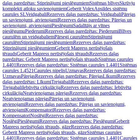
daļas paredzētas: Stiprinājumi pieslēgumiem
Sistēmas blīves
Skrūvju
komplekti atloku savienojumiem
Geberit Volex
Apsildes sistēmu
caurules SL
Veidgabali
Rezerves daļas paredzētas: Veidgabali
Pārejas
un savienojumi, atvienojami
Rezerves daļas paredzētas: Pārejas un
savienojumi, atvienojami
Pieslēgumi
Sadalītājs ar vītnes
pieslēgumu
Piederumi
Rezerves daļas paredzētas: Piederumi
Blīves
caurulēm un veidgabaliem
Pārsegi caurulēm
Stiprinājumi
caurulēm
Stiprinājumi pieslēgumiem
Rezerves daļas paredzētas:
Stiprinājumi pieslēgumiem
Geberit Mapress nerūsējošais
tērauds
Geberit Mapress nerūsējošais tērauds
Rezerves daļas
paredzētas: Geberit Mapress nerūsējošais tērauds
Sistēmas caurules
1.4401
Rezerves daļas paredzētas: Sistēmas caurules 1.4401
Sistēmas
caurules 1.4521
Caurules nipelis
Uzmavas
Rezerves daļas paredzētas:
Uzmavas
Pārejas
Rezerves daļas paredzētas: Pārejas
Līkumi
Rezerves
daļas paredzētas: Līkumi
Trejgabali
Rezerves daļas paredzētas:
Trejgabali
Iebūvēta cirkulācija
Rezerves daļas paredzētas: Iebūvēta
cirkulācija
Neatvienojamas pārejas
Rezerves daļas paredzētas:
Neatvienojamas pārejas
Pārejas un savienojumi,
atvienojami
Rezerves daļas paredzētas: Pārejas un savienojumi,
atvienojami
Kompensatori
Rezerves daļas paredzētas:
Kompensatori
Noslēgi
Rezerves daļas paredzētas:
Noslēgi
Pieslēgumi
Rezerves daļas paredzētas: Pieslēgumi
Geberit
Mapress nerūsējošais tērauds, gāze
Rezerves daļas paredzētas:
Geberit Mapress nerūsējošais tērauds, gāze
Sistēmas caurules
1.4401
Rezerves daļas paredzētas: Sistēmas caurules 1.4401
Caurules