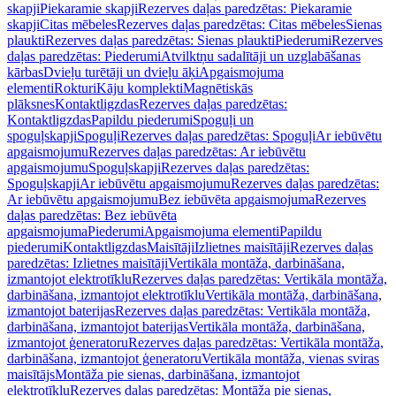
skapji
Piekaramie skapji
Rezerves daļas paredzētas: Piekaramie
skapji
Citas mēbeles
Rezerves daļas paredzētas: Citas mēbeles
Sienas
plaukti
Rezerves daļas paredzētas: Sienas plaukti
Piederumi
Rezerves
daļas paredzētas: Piederumi
Atvilktņu sadalītāji un uzglabāšanas
kārbas
Dvieļu turētāji un dvieļu āķi
Apgaismojuma
elementi
Rokturi
Kāju komplekti
Magnētiskās
plāksnes
Kontaktligzdas
Rezerves daļas paredzētas:
Kontaktligzdas
Papildu piederumi
Spoguļi un
spoguļskapji
Spoguļi
Rezerves daļas paredzētas: Spoguļi
Ar iebūvētu
apgaismojumu
Rezerves daļas paredzētas: Ar iebūvētu
apgaismojumu
Spoguļskapji
Rezerves daļas paredzētas:
Spoguļskapji
Ar iebūvētu apgaismojumu
Rezerves daļas paredzētas:
Ar iebūvētu apgaismojumu
Bez iebūvēta apgaismojuma
Rezerves
daļas paredzētas: Bez iebūvēta
apgaismojuma
Piederumi
Apgaismojuma elementi
Papildu
piederumi
Kontaktligzdas
Maisītāji
Izlietnes maisītāji
Rezerves daļas
paredzētas: Izlietnes maisītāji
Vertikāla montāža, darbināšana,
izmantojot elektrotīklu
Rezerves daļas paredzētas: Vertikāla montāža,
darbināšana, izmantojot elektrotīklu
Vertikāla montāža, darbināšana,
izmantojot baterijas
Rezerves daļas paredzētas: Vertikāla montāža,
darbināšana, izmantojot baterijas
Vertikāla montāža, darbināšana,
izmantojot ģeneratoru
Rezerves daļas paredzētas: Vertikāla montāža,
darbināšana, izmantojot ģeneratoru
Vertikāla montāža, vienas sviras
maisītājs
Montāža pie sienas, darbināšana, izmantojot
elektrotīklu
Rezerves daļas paredzētas: Montāža pie sienas,