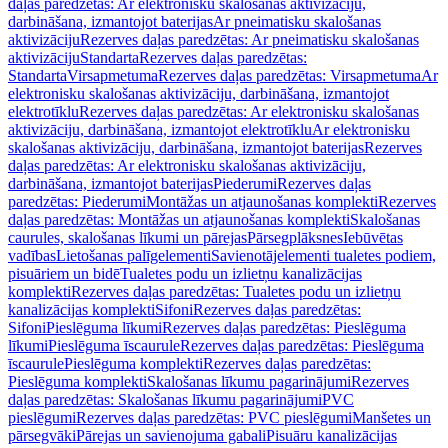
daļas paredzētas: Ar elektronisku skalošanas aktivizāciju,
darbināšana, izmantojot baterijas
Ar pneimatisku skalošanas
aktivizāciju
Rezerves daļas paredzētas: Ar pneimatisku skalošanas
aktivizāciju
Standarta
Rezerves daļas paredzētas:
Standarta
Virsapmetuma
Rezerves daļas paredzētas: Virsapmetuma
Ar
elektronisku skalošanas aktivizāciju, darbināšana, izmantojot
elektrotīklu
Rezerves daļas paredzētas: Ar elektronisku skalošanas
aktivizāciju, darbināšana, izmantojot elektrotīklu
Ar elektronisku
skalošanas aktivizāciju, darbināšana, izmantojot baterijas
Rezerves
daļas paredzētas: Ar elektronisku skalošanas aktivizāciju,
darbināšana, izmantojot baterijas
Piederumi
Rezerves daļas
paredzētas: Piederumi
Montāžas un atjaunošanas komplekti
Rezerves
daļas paredzētas: Montāžas un atjaunošanas komplekti
Skalošanas
caurules, skalošanas līkumi un pārejas
Pārsegplāksnes
Iebūvētas
vadības
Lietošanas palīgelementi
Savienotājelementi tualetes podiem,
pisuāriem un bidē
Tualetes podu un izlietņu kanalizācijas
komplekti
Rezerves daļas paredzētas: Tualetes podu un izlietņu
kanalizācijas komplekti
Sifoni
Rezerves daļas paredzētas:
Sifoni
Pieslēguma līkumi
Rezerves daļas paredzētas: Pieslēguma
līkumi
Pieslēguma īscaurule
Rezerves daļas paredzētas: Pieslēguma
īscaurule
Pieslēguma komplekti
Rezerves daļas paredzētas:
Pieslēguma komplekti
Skalošanas līkumu pagarinājumi
Rezerves
daļas paredzētas: Skalošanas līkumu pagarinājumi
PVC
pieslēgumi
Rezerves daļas paredzētas: PVC pieslēgumi
Manšetes un
pārsegvāki
Pārejas un savienojuma gabali
Pisuāru kanalizācijas