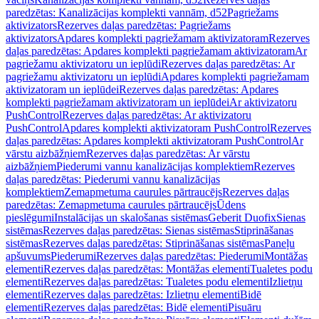
paredzētas: Kanalizācijas komplekti vannām, d52
Pagriežams
aktivizators
Rezerves daļas paredzētas: Pagriežams
aktivizators
Apdares komplekti pagriežamam aktivizatoram
Rezerves
daļas paredzētas: Apdares komplekti pagriežamam aktivizatoram
Ar
pagriežamu aktivizatoru un ieplūdi
Rezerves daļas paredzētas: Ar
pagriežamu aktivizatoru un ieplūdi
Apdares komplekti pagriežamam
aktivizatoram un ieplūdei
Rezerves daļas paredzētas: Apdares
komplekti pagriežamam aktivizatoram un ieplūdei
Ar aktivizatoru
PushControl
Rezerves daļas paredzētas: Ar aktivizatoru
PushControl
Apdares komplekti aktivizatoram PushControl
Rezerves
daļas paredzētas: Apdares komplekti aktivizatoram PushControl
Ar
vārstu aizbāžņiem
Rezerves daļas paredzētas: Ar vārstu
aizbāžņiem
Piederumi vannu kanalizācijas komplektiem
Rezerves
daļas paredzētas: Piederumi vannu kanalizācijas
komplektiem
Zemapmetuma caurules pārtraucējs
Rezerves daļas
paredzētas: Zemapmetuma caurules pārtraucējs
Ūdens
pieslēgumi
Instalācijas un skalošanas sistēmas
Geberit Duofix
Sienas
sistēmas
Rezerves daļas paredzētas: Sienas sistēmas
Stiprināšanas
sistēmas
Rezerves daļas paredzētas: Stiprināšanas sistēmas
Paneļu
apšuvums
Piederumi
Rezerves daļas paredzētas: Piederumi
Montāžas
elementi
Rezerves daļas paredzētas: Montāžas elementi
Tualetes podu
elementi
Rezerves daļas paredzētas: Tualetes podu elementi
Izlietņu
elementi
Rezerves daļas paredzētas: Izlietņu elementi
Bidē
elementi
Rezerves daļas paredzētas: Bidē elementi
Pisuāru