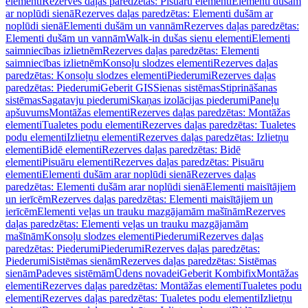
elementi
Rezerves daļas paredzētas: Pisuāru elementi
Elementi dušām
ar noplūdi sienā
Rezerves daļas paredzētas: Elementi dušām ar
noplūdi sienā
Elementi dušām un vannām
Rezerves daļas paredzētas:
Elementi dušām un vannām
Walk-in dušas sienu elementi
Elementi
saimniecības izlietnēm
Rezerves daļas paredzētas: Elementi
saimniecības izlietnēm
Konsoļu slodzes elementi
Rezerves daļas
paredzētas: Konsoļu slodzes elementi
Piederumi
Rezerves daļas
paredzētas: Piederumi
Geberit GIS
Sienas sistēmas
Stiprināšanas
sistēmas
Sagatavju piederumi
Skaņas izolācijas piederumi
Paneļu
apšuvums
Montāžas elementi
Rezerves daļas paredzētas: Montāžas
elementi
Tualetes podu elementi
Rezerves daļas paredzētas: Tualetes
podu elementi
Izlietņu elementi
Rezerves daļas paredzētas: Izlietņu
elementi
Bidē elementi
Rezerves daļas paredzētas: Bidē
elementi
Pisuāru elementi
Rezerves daļas paredzētas: Pisuāru
elementi
Elementi dušām arar noplūdi sienā
Rezerves daļas
paredzētas: Elementi dušām arar noplūdi sienā
Elementi maisītājiem
un ierīcēm
Rezerves daļas paredzētas: Elementi maisītājiem un
ierīcēm
Elementi veļas un trauku mazgājamām mašīnām
Rezerves
daļas paredzētas: Elementi veļas un trauku mazgājamām
mašīnām
Konsoļu slodzes elementi
Piederumi
Rezerves daļas
paredzētas: Piederumi
Piederumi
Rezerves daļas paredzētas:
Piederumi
Sistēmas sienām
Rezerves daļas paredzētas: Sistēmas
sienām
Padeves sistēmām
Ūdens novadei
Geberit Kombifix
Montāžas
elementi
Rezerves daļas paredzētas: Montāžas elementi
Tualetes podu
elementi
Rezerves daļas paredzētas: Tualetes podu elementi
Izlietņu