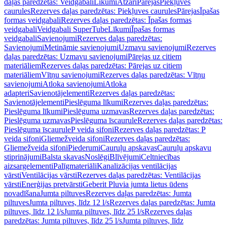
daļas paredzētas: Veidgabali
Līkumi
Atzari
Pārejas
Piekļuves
caurules
Rezerves daļas paredzētas: Piekļuves caurules
Pārejas
Īpašas
formas veidgabali
Rezerves daļas paredzētas: Īpašas formas
veidgabali
Veidgabali SuperTube
Līkumi
Īpašas formas
veidgabali
Savienojumi
Rezerves daļas paredzētas:
Savienojumi
Metināmie savienojumi
Uzmavu savienojumi
Rezerves
daļas paredzētas: Uzmavu savienojumi
Pārejas uz citiem
materiāliem
Rezerves daļas paredzētas: Pārejas uz citiem
materiāliem
Vītņu savienojumi
Rezerves daļas paredzētas: Vītņu
savienojumi
Atloka savienojumi
Atloka
adapteri
Savienotājelementi
Rezerves daļas paredzētas:
Savienotājelementi
Pieslēguma līkumi
Rezerves daļas paredzētas:
Pieslēguma līkumi
Pieslēguma uzmavas
Rezerves daļas paredzētas:
Pieslēguma uzmavas
Pieslēguma īscaurule
Rezerves daļas paredzētas:
Pieslēguma īscaurule
P veida sifoni
Rezerves daļas paredzētas: P
veida sifoni
Gliemežveida sifoni
Rezerves daļas paredzētas:
Gliemežveida sifoni
Piederumi
Cauruļu apskavas
Cauruļu apskavu
stiprinājumi
Balsta skavas
Noslēgi
Blīvējumi
Celtniecības
aizsargelementi
Palīgmateriāli
Kanalizācijas ventilācijas
vārsti
Ventilācijas vārsti
Rezerves daļas paredzētas: Ventilācijas
vārsti
Enerģijas pretvārsti
Geberit Pluvia jumta lietus ūdens
novadīšana
Jumta piltuves
Rezerves daļas paredzētas: Jumta
piltuves
Jumta piltuves, līdz 12 l/s
Rezerves daļas paredzētas: Jumta
piltuves, līdz 12 l/s
Jumta piltuves, līdz 25 l/s
Rezerves daļas
paredzētas: Jumta piltuves, līdz 25 l/s
Jumta piltuves, līdz