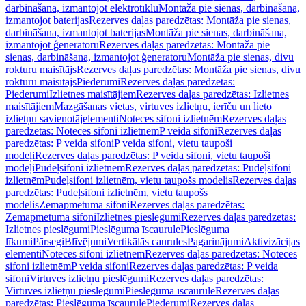
darbināšana, izmantojot elektrotīklu
Montāža pie sienas, darbināšana,
izmantojot baterijas
Rezerves daļas paredzētas: Montāža pie sienas,
darbināšana, izmantojot baterijas
Montāža pie sienas, darbināšana,
izmantojot ģeneratoru
Rezerves daļas paredzētas: Montāža pie
sienas, darbināšana, izmantojot ģeneratoru
Montāža pie sienas, divu
rokturu maisītājs
Rezerves daļas paredzētas: Montāža pie sienas, divu
rokturu maisītājs
Piederumi
Rezerves daļas paredzētas:
Piederumi
Izlietnes maisītājiem
Rezerves daļas paredzētas: Izlietnes
maisītājiem
Mazgāšanas vietas, virtuves izlietņu, ierīču un lieto
izlietņu savienotājelementi
Noteces sifoni izlietnēm
Rezerves daļas
paredzētas: Noteces sifoni izlietnēm
P veida sifoni
Rezerves daļas
paredzētas: P veida sifoni
P veida sifoni, vietu taupoši
modeļi
Rezerves daļas paredzētas: P veida sifoni, vietu taupoši
modeļi
Pudeļsifoni izlietnēm
Rezerves daļas paredzētas: Pudeļsifoni
izlietnēm
Pudeļsifoni izlietnēm, vietu taupošs modelis
Rezerves daļas
paredzētas: Pudeļsifoni izlietnēm, vietu taupošs
modelis
Zemapmetuma sifoni
Rezerves daļas paredzētas:
Zemapmetuma sifoni
Izlietnes pieslēgumi
Rezerves daļas paredzētas:
Izlietnes pieslēgumi
Pieslēguma īscaurule
Pieslēguma
līkumi
Pārsegi
Blīvējumi
Vertikālās caurules
Pagarinājumi
Aktivizācijas
elementi
Noteces sifoni izlietnēm
Rezerves daļas paredzētas: Noteces
sifoni izlietnēm
P veida sifoni
Rezerves daļas paredzētas: P veida
sifoni
Virtuves izlietņu pieslēgumi
Rezerves daļas paredzētas:
Virtuves izlietņu pieslēgumi
Pieslēguma īscaurule
Rezerves daļas
paredzētas: Pieslēguma īscaurule
Piederumi
Rezerves daļas