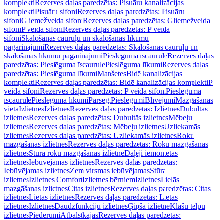
komplekti
Rezerves daļas paredzētas: Pisuāru kanalizācijas
komplekti
Pisuāru sifoni
Rezerves daļas paredzētas: Pisuāru
sifoni
Gliemežveida sifoni
Rezerves daļas paredzētas: Gliemežveida
sifoni
P veida sifoni
Rezerves daļas paredzētas: P veida
sifoni
Skalošanas cauruļu un skalošanas līkumu
pagarinājumi
Rezerves daļas paredzētas: Skalošanas cauruļu un
skalošanas līkumu pagarinājumi
Pieslēguma īscaurule
Rezerves daļas
paredzētas: Pieslēguma īscaurule
Pieslēguma līkumi
Rezerves daļas
paredzētas: Pieslēguma līkumi
Manšetes
Bidē kanalizācijas
komplekti
Rezerves daļas paredzētas: Bidē kanalizācijas komplekti
P
veida sifoni
Rezerves daļas paredzētas: P veida sifoni
Pieslēguma
īscaurule
Pieslēguma līkumi
Pārsegi
Pieslēgumi
Blīvējumi
Mazgāšanas
vieta
Izlietnes
Izlietnes
Rezerves daļas paredzētas: Izlietnes
Dubultās
izlietnes
Rezerves daļas paredzētas: Dubultās izlietnes
Mēbeļu
izlietnes
Rezerves daļas paredzētas: Mēbeļu izlietnes
Uzliekamās
izlietnes
Rezerves daļas paredzētas: Uzliekamās izlietnes
Roku
mazgāšanas izlietnes
Rezerves daļas paredzētas: Roku mazgāšanas
izlietnes
Stūra roku mazgāšanas izlietne
Daļēji iemontētās
izlietnes
Iebūvējamas izlietnes
Rezerves daļas paredzētas:
Iebūvējamas izlietnes
Zem virsmas iebūvējamas
Stūra
izlietnes
Izlietnes Comfort
Izlietnes bērniem
Izlietnes
Lielās
mazgāšanas izlietnes
Citas izlietnes
Rezerves daļas paredzētas: Citas
izlietnes
Lietās izlietnes
Rezerves daļas paredzētas: Lietās
izlietnes
Izlietnes
Daudzfunkciju izlietnes
Ģipša izlietne
Klašu telpu
izlietnes
Piederumi
Atbalstkājas
Rezerves daļas paredzētas: