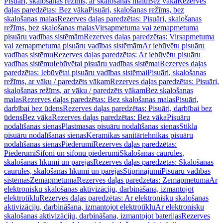
Pisuāri, skalošanas režīms, ar skalošanas malu
Bez vāka
Rezerves
daļas paredzētas: Bez vāka
Pisuāri, skalošanas režīms, bez
skalošanas malas
Rezerves daļas paredzētas: Pisuāri, skalošanas
režīms, bez skalošanas malas
Virsapmetuma vai zemapmetuma
pisuāru vadības sistēmām
Rezerves daļas paredzētas: Virsapmetuma
vai zemapmetuma pisuāru vadības sistēmām
Ar iebūvētu pisuāru
vadības sistēmu
Rezerves daļas paredzētas: Ar iebūvētu pisuāru
vadības sistēmu
Iebūvētai pisuāru vadības sistēmai
Rezerves daļas
paredzētas: Iebūvētai pisuāru vadības sistēmai
Pisuāri, skalošanas
režīms, ar vāku / paredzēts vākam
Rezerves daļas paredzētas: Pisuāri,
skalošanas režīms, ar vāku / paredzēts vākam
Bez skalošanas
malas
Rezerves daļas paredzētas: Bez skalošanas malas
Pisuāri,
darbībai bez ūdens
Rezerves daļas paredzētas: Pisuāri, darbībai bez
ūdens
Bez vāka
Rezerves daļas paredzētas: Bez vāka
Pisuāru
nodalīšanas sienas
Plastmasas pisuāru nodalīšanas sienas
Stikla
pisuāru nodalīšanas sienas
Keramikas sanitārtehnikas pisuāru
nodalīšanas sienas
Piederumi
Rezerves daļas paredzētas:
Piederumi
Sifoni un sifonu piederumi
Skalošanas caurules,
skalošanas līkumi un pārejas
Rezerves daļas paredzētas: Skalošanas
caurules, skalošanas līkumi un pārejas
Stiprinājumi
Pisuāru vadības
sistēmas
Zemapmetuma
Rezerves daļas paredzētas: Zemapmetuma
Ar
elektronisku skalošanas aktivizāciju, darbināšana, izmantojot
elektrotīklu
Rezerves daļas paredzētas: Ar elektronisku skalošanas
aktivizāciju, darbināšana, izmantojot elektrotīklu
Ar elektronisku
skalošanas aktivizāciju, darbināšana, izmantojot baterijas
Rezerves