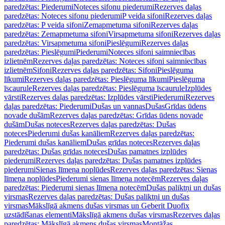
paredzētas: Piederumi
Noteces sifonu piederumi
Rezerves daļas
paredzētas: Noteces sifonu piederumi
P veida sifoni
Rezerves daļas
paredzētas: P veida sifoni
Zemapmetuma sifoni
Rezerves daļas
paredzētas: Zemapmetuma sifoni
Virsapmetuma sifoni
Rezerves daļas
paredzētas: Virsapmetuma sifoni
Pieslēgumi
Rezerves daļas
paredzētas: Pieslēgumi
Piederumi
Noteces sifoni saimniecības
izlietnēm
Rezerves daļas paredzētas: Noteces sifoni saimniecības
izlietnēm
Sifoni
Rezerves daļas paredzētas: Sifoni
Pieslēguma
līkumi
Rezerves daļas paredzētas: Pieslēguma līkumi
Pieslēguma
īscaurule
Rezerves daļas paredzētas: Pieslēguma īscaurule
Izplūdes
vārsti
Rezerves daļas paredzētas: Izplūdes vārsti
Piederumi
Rezerves
daļas paredzētas: Piederumi
Dušas un vannas
Dušas
Grīdas ūdens
novade dušām
Rezerves daļas paredzētas: Grīdas ūdens novade
dušām
Dušas noteces
Rezerves daļas paredzētas: Dušas
noteces
Piederumi dušas kanāliem
Rezerves daļas paredzētas:
Piederumi dušas kanāliem
Dušas grīdas noteces
Rezerves daļas
paredzētas: Dušas grīdas noteces
Dušas pamatnes izplūdes
piederumi
Rezerves daļas paredzētas: Dušas pamatnes izplūdes
piederumi
Sienas līmeņa noplūdes
Rezerves daļas paredzētas: Sienas
līmeņa noplūdes
Piederumi sienas līmeņa notecēm
Rezerves daļas
paredzētas: Piederumi sienas līmeņa notecēm
Dušas paliktņi un dušas
virsmas
Rezerves daļas paredzētas: Dušas paliktņi un dušas
virsmas
Mākslīgā akmens dušas virsmas un Geberit Duofix
uzstādīšanas elementi
Mākslīgā akmens dušas virsmas
Rezerves daļas
paredzētas: Mākslīgā akmens dušas virsmas
Montāžas