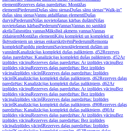
elementi
Rezerves daļas paredzētas: Montāžas
elementi
Piederumi
Dušas sānu sienas
Dušas sānu sienas
“Walk-in”
dušas sānu sienas
Vannu atdalīšanas elementi
Dušas
durvis
Piederumi
Nišas novietošanas kārbas dušām
Nišas
novietošanas kārbas
Piederumi
Vannas
Vannas no sanitārā
akrila
Taisnstūra vannas
Mākslīgā akmens vannas
Vannas
zīdaiņiem
Montāžas elementi
Kāju komplekti un komplekti ar
šķērsstieņiem un sienas enkurskrūvēm
Piederumi
Remonta
komplekti
Papildu piederumi
Savienotājelementi dušām un
vannām
Kanalizācijas komplekti dušas paliktņiem, d52
Rezerves
daļas paredzētas: Kanalizācijas komplekti dušas paliktņiem, d52
Ar
izplūdes vāciņu
Rezerves daļas paredzētas: Ar izplūdes vāciņu
Bez
izplūdes vāciņa
Rezerves daļas paredzētas: Bez izplūdes
vāciņa
Izplūdes vāciņš
Rezerves daļas paredzētas: Izplūdes
vāciņš
Kanalizācijas komplekti dušas paliktņiem, d62
Rezerves daļas
paredzētas: Kanalizācijas komplekti dušas paliktņiem, d62
Ar
izplūdes vāciņu
Rezerves daļas paredzētas: Ar izplūdes vāciņu
Bez
izplūdes vāciņa
Rezerves daļas paredzētas: Bez izplūdes
vāciņa
Izplūdes vāciņš
Rezerves daļas paredzētas: Izplūdes
vāciņš
Kanalizācijas komplekti dušas paliktņiem, d90
Rezerves daļas
paredzētas: Kanalizācijas komplekti dušas paliktņiem, d90
Ar
izplūdes vāciņu
Rezerves daļas paredzētas: Ar izplūdes vāciņu
Bez
izplūdes vāciņa
Rezerves daļas paredzētas: Bez izplūdes
vāciņa
Izplūdes vāciņš
Rezerves daļas paredzētas: Izplūdes
vāciņš
Kanalizācijas komplekti vannām, d52
Rezerves daļas