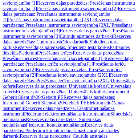
savienojamība [1]
Rezerves daļas paredzētas: Presēšanas instrumentu
savienojamība [1]
Presēšanas instrumentu savienojamība [2]
Rezerves
daļas paredzētas: Presēšanas instrumentu savienojamība
[2]
Presēšanas instrumentu savietojamība [2XL]
Rezerves daļas
paredzētas: Presēšanas instrumentu savietojamība [2XL]
Presēšanas
instrumentu savietojamība [3]
Rezerves daļas paredzētas: Presēšanas
instrumentu savietojamība [3]
Cauruļu apstrādes darbarīki
Rezerves
daļas paredzētas: Cauruļu apstrādes darbarīki
Spiediena testa
korķis
Rezerves daļas paredzētas: Spiediena testa korķis
Pārbaudes
līdzeklis
Piederumi
Presēšanas ierīces
Rezerves daļas paredzētas:
Presēšanas ierīces
Presēšanas ierīču savietojamība [1]
Rezerves daļas
paredzētas: Presēšanas ierīču savietojamība [1]
Presēšanas ierīču
savietojamība [2]
Rezerves daļas paredzētas: Presēšanas ierīču
savietojamība [2]
Presēšanas ierīču savietojamība [2XL]
Rezerves
daļas paredzētas: Presēšanas ierīču savietojamība [2XL]
Universālais
koferis
Rezerves daļas paredzētas: Universālais koferis
Universālais
koferis
Rezerves daļas paredzētas: Universālais koferis
Instrumenti
Geberit Silent-db20/Geberit PE
Rezerves daļas paredzētas:
Instrumenti Geberit Silent-db20/Geberit PE
Elektrometināšanas
instrumenti
Rezerves daļas paredzētas: Elektrometināšanas
instrumenti
Piederumi elektrometināšanas instrumentiem
Simetriskās
metināšanas
Rezerves daļas paredzētas: Simetriskās
metināšanas
Piederumi kontaktmetināšanas
Rezerves daļas
paredzētas: Piederumi kontaktmetināšanas
Cauruļu apstrādes
darbarīki
Rezerves daļas paredzētas: Cauruļu apstrādes