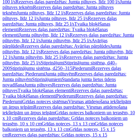
100 l/s
Rezerves daļas paredzētas: Jumta piltuves, līdz 100 l/s
Jumta
piltuves teknēm
Rezerves daļas paredzētas: Jumta piltuves
teknēm
Jumta piltuves, līdz 12 l/s
Rezerves daļas paredzētas: Jumta
piltuves, līdz 12 l/s
Jumta piltuves, līdz 25 l/s
Rezerves daļas
paredzētas: Jumta piltuves, līdz 25 l/s
Tvaika bloķēšanas
elementi
Rezerves daļas paredzētas: Tvaika bloķēšanas
elementi
Jumta piltuvēm, līdz 12 l/s
Rezerves daļas paredzētas: Jumta
piltuvēm, līdz 12 l/s
Jumta piltuvēm, līdz 25 l/s
Avārijas
pārplūdes
Rezerves daļas paredzētas: Avārijas pārplūdes
Jumta
piltuvēm, līdz 12 l/s
Rezerves daļas paredzētas: Jumta piltuvēm, līdz
12 l/s
Jumta piltuvēm, līdz 25 l/s
Rezerves daļas paredzētas: Jumta
piltuvēm, līdz 25 l/s
Stiprinājumi
Stiprinājumu sistēma, d40–
200
Stiprinājumu sistēma, d250–315
Piederumi
Rezerves daļas
paredzētas: Piederumi
Jumta piltuvēm
Rezerves daļas paredzētas:
Jumta piltuvēm
Stiprinājumiem
Standarta jumta lietus ūdens
novadīšana
Jumta piltuves
Rezerves daļas paredzētas: Jumta
piltuves
Tvaika bloķēšanas elementi
Rezerves daļas paredzētas:
Tvaika bloķēšanas elementi
Piederumi
Rezerves daļas paredzētas:
Piederumi
Grīdas noteces sistēmas
Virsmas atūdeņošana iekštelpām
un ārpus telpām
Rezerves daļas paredzētas: Virsmas atūdeņošana
iekštelpām un ārpus telpām
Grīdas noteces balkoniem un terasēm, 10
x 10 cm
Rezerves daļas paredzētas: Grīdas noteces balkoniem un
terasēm, 10 x 10 cm
Grīdas noteces, 13 x 13 cm
Grīdas noteces
balkoniem un terasēm, 13 x 13 cm
Grīdas noteces, 15 x 15
cm
Rezerves daļas paredzētas: Grīdas noteces, 15 x 15