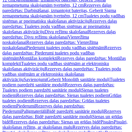
zemapmetuma skalojamām tvertnēm, 12 cm
Rezerves daļas
paredzētas: Darbināšanai, izmantojot baterijas, Geberit Sigma
zemapmetuma skalojamām tvertnēm, 12 cm
Tualetes podu vadības
sistēmas ar pneimatisku skalošanas aktivizāciju
Rezerves daļas
paredzētas: Tualetes podu vadības sistēmas ar pneimatisku
skalošanas aktivizāciju
Divu režīmu skalošanai
Rezerves daļas
paredzētas: Divu režīmu skalošanai
Vienrežīma
noskalošanai
Rezerves daļas paredzētas: Vienrežīma
noskalošanai
Piederumi tualetes podu vadības sistēmām
Rezerves
daļas paredzētas: Piederumi tualetes podu vadības
sistēmām
Montāžas komplekti
Rezerves daļas paredzētas: Montāžas
komplekti
Tualetes podu vadības sistēmām ar elektronisku
skalošanas aktivizāciju
Rezerves daļas paredzētas: Tualetes podu
vadības sistēmām ar elektronisku skalošanas
aktivizāciju
Savienojumi
Geberit Monolith sanitārie moduļi
Tualetes
podiem paredzēti sanitārie moduļi
Rezerves daļas paredzētas:
Tualetes podiem paredzēti sanitārie moduļi
Sienas tualetes
podiem
Rezerves daļas paredzētas: Sienas tualetes podiem
Grīdas
tualetes podiem
Rezerves daļas paredzētas: Grīdas tualetes
podiem
Piederumi
Rezerves daļas paredzētas:
Piederumi
Palīgmateriāli
Bidē paredzēti sanitārie moduļi
Rezerves
daļas paredzētas: Bidē paredzēti sanitārie moduļi
Sienas un grīdas
bidē
Rezerves daļas paredzētas: Sienas un grīdas bidē
Pisuārs
Pisuāri,
skalošanas režīms, ar skalošanas malu
Rezerves daļas paredzētas: