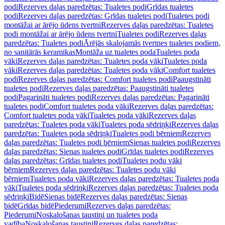
podi
Rezerves daļas paredzētas: Tualetes podi
Grīdas tualetes
podi
Rezerves daļas paredzētas: Grīdas tualetes podi
Tualetes podi
montāžai ar ārējo ūdens tvertni
Rezerves daļas paredzētas: Tualetes
podi montāžai ar ārējo ūdens tvertni
Tualetes podi
Rezerves daļas
paredzētas: Tualetes podi
Ārējās skalojamās tvertnes tualetes podiem,
no sanitārās keramikas
Montāža uz tualetes poda
Tualetes poda
vāki
Rezerves daļas paredzētas: Tualetes poda vāki
Tualetes poda
vāki
Rezerves daļas paredzētas: Tualetes poda vāki
Comfort tualetes
podi
Rezerves daļas paredzētas: Comfort tualetes podi
Paaugstināti
tualetes podi
Rezerves daļas paredzētas: Paaugstināti tualetes
podi
Pagarināti tualetes podi
Rezerves daļas paredzētas: Pagarināti
tualetes podi
Comfort tualetes poda vāki
Rezerves daļas paredzētas:
Comfort tualetes poda vāki
Tualetes poda vāki
Rezerves daļas
paredzētas: Tualetes poda vāki
Tualetes poda sēdriņķi
Rezerves daļas
paredzētas: Tualetes poda sēdriņķi
Tualetes podi bērniem
Rezerves
daļas paredzētas: Tualetes podi bērniem
Sienas tualetes podi
Rezerves
daļas paredzētas: Sienas tualetes podi
Grīdas tualetes podi
Rezerves
daļas paredzētas: Grīdas tualetes podi
Tualetes podu vāki
bērniem
Rezerves daļas paredzētas: Tualetes podu vāki
bērniem
Tualetes poda vāki
Rezerves daļas paredzētas: Tualetes poda
vāki
Tualetes poda sēdriņķi
Rezerves daļas paredzētas: Tualetes poda
sēdriņķi
Bidē
Sienas bidē
Rezerves daļas paredzētas: Sienas
bidē
Grīdas bidē
Piederumi
Rezerves daļas paredzētas:
Piederumi
Noskalošanas taustiņi un tualetes poda
vadība
Noskalošanas taustiņi
Rezerves daļas paredzētas: