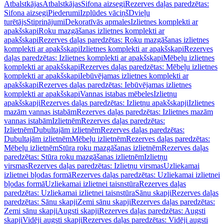
Atbalstkājas
Atbalstkājas
Sifona aizsegi
Rezerves daļas paredzētas:
Sifona aizsegi
Piederumi
Izplūdes vāciņš
Dvieļu
turētājs
Stiprinājumi
Dekoratīvās apmales
Izlietnes komplekti ar
apakšskapi
Roku mazgāšanas izlietnes komplekti ar
apakšskapi
Rezerves daļas paredzētas: Roku mazgāšanas izlietnes
komplekti ar apakšskapi
Izlietnes komplekti ar apakšskapi
Rezerves
daļas paredzētas: Izlietnes komplekti ar apakšskapi
Mēbeļu izlietnes
komplekti ar apakšskapi
Rezerves daļas paredzētas: Mēbeļu izlietnes
komplekti ar apakšskapi
Iebūvējamas izlietnes komplekti ar
apakšskapi
Rezerves daļas paredzētas: Iebūvējamas izlietnes
komplekti ar apakšskapi
Vannas istabas mēbeles
Izlietņu
apakšskapji
Rezerves daļas paredzētas: Izlietņu apakšskapji
Izlietnes
mazām vannas istabām
Rezerves daļas paredzētas: Izlietnes mazām
vannas istabām
Izlietnēm
Rezerves daļas paredzētas:
Izlietnēm
Dubultajām izlietnēm
Rezerves daļas paredzētas:
Dubultajām izlietnēm
Mēbeļu izlietnēm
Rezerves daļas paredzētas:
Mēbeļu izlietnēm
Stūra roku mazgāšanas izlietnēm
Rezerves daļas
paredzētas: Stūra roku mazgāšanas izlietnēm
Izlietņu
virsmas
Rezerves daļas paredzētas: Izlietņu virsmas
Uzliekamai
izlietnei bļodas formā
Rezerves daļas paredzētas: Uzliekamai izlietnei
bļodas formā
Uzliekamai izlietnei taisnstūra
Rezerves daļas
paredzētas: Uzliekamai izlietnei taisnstūra
Sānu skapji
Rezerves daļas
paredzētas: Sānu skapji
Zemi sānu skapji
Rezerves daļas paredzētas:
Zemi sānu skapji
Augsti skapji
Rezerves daļas paredzētas: Augsti
skapji
Vidēji augsti skapji
Rezerves daļas paredzētas: Vidēji augsti