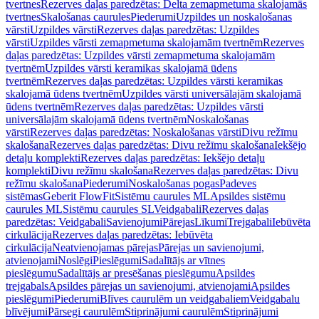
tvertnes
Rezerves daļas paredzētas: Delta zemapmetuma skalojamās
tvertnes
Skalošanas caurules
Piederumi
Uzpildes un noskalošanas
vārsti
Uzpildes vārsti
Rezerves daļas paredzētas: Uzpildes
vārsti
Uzpildes vārsti zemapmetuma skalojamām tvertnēm
Rezerves
daļas paredzētas: Uzpildes vārsti zemapmetuma skalojamām
tvertnēm
Uzpildes vārsti keramikas skalojamā ūdens
tvertnēm
Rezerves daļas paredzētas: Uzpildes vārsti keramikas
skalojamā ūdens tvertnēm
Uzpildes vārsti universālajām skalojamā
ūdens tvertnēm
Rezerves daļas paredzētas: Uzpildes vārsti
universālajām skalojamā ūdens tvertnēm
Noskalošanas
vārsti
Rezerves daļas paredzētas: Noskalošanas vārsti
Divu režīmu
skalošana
Rezerves daļas paredzētas: Divu režīmu skalošana
Iekšējo
detaļu komplekti
Rezerves daļas paredzētas: Iekšējo detaļu
komplekti
Divu režīmu skalošana
Rezerves daļas paredzētas: Divu
režīmu skalošana
Piederumi
Noskalošanas pogas
Padeves
sistēmas
Geberit FlowFit
Sistēmu caurules ML
Apsildes sistēmu
caurules ML
Sistēmu caurules SL
Veidgabali
Rezerves daļas
paredzētas: Veidgabali
Savienojumi
Pārejas
Līkumi
Trejgabali
Iebūvēta
cirkulācija
Rezerves daļas paredzētas: Iebūvēta
cirkulācija
Neatvienojamas pārejas
Pārejas un savienojumi,
atvienojami
Noslēgi
Pieslēgumi
Sadalītājs ar vītnes
pieslēgumu
Sadalītājs ar presēšanas pieslēgumu
Apsildes
trejgabals
Apsildes pārejas un savienojumi, atvienojami
Apsildes
pieslēgumi
Piederumi
Blīves caurulēm un veidgabaliem
Veidgabalu
blīvējumi
Pārsegi caurulēm
Stiprinājumi caurulēm
Stiprinājumi