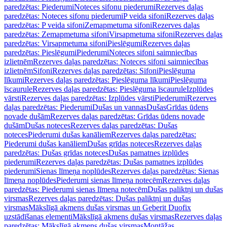
paredzētas: Piederumi
Noteces sifonu piederumi
Rezerves daļas
paredzētas: Noteces sifonu piederumi
P veida sifoni
Rezerves daļas
paredzētas: P veida sifoni
Zemapmetuma sifoni
Rezerves daļas
paredzētas: Zemapmetuma sifoni
Virsapmetuma sifoni
Rezerves daļas
paredzētas: Virsapmetuma sifoni
Pieslēgumi
Rezerves daļas
paredzētas: Pieslēgumi
Piederumi
Noteces sifoni saimniecības
izlietnēm
Rezerves daļas paredzētas: Noteces sifoni saimniecības
izlietnēm
Sifoni
Rezerves daļas paredzētas: Sifoni
Pieslēguma
līkumi
Rezerves daļas paredzētas: Pieslēguma līkumi
Pieslēguma
īscaurule
Rezerves daļas paredzētas: Pieslēguma īscaurule
Izplūdes
vārsti
Rezerves daļas paredzētas: Izplūdes vārsti
Piederumi
Rezerves
daļas paredzētas: Piederumi
Dušas un vannas
Dušas
Grīdas ūdens
novade dušām
Rezerves daļas paredzētas: Grīdas ūdens novade
dušām
Dušas noteces
Rezerves daļas paredzētas: Dušas
noteces
Piederumi dušas kanāliem
Rezerves daļas paredzētas:
Piederumi dušas kanāliem
Dušas grīdas noteces
Rezerves daļas
paredzētas: Dušas grīdas noteces
Dušas pamatnes izplūdes
piederumi
Rezerves daļas paredzētas: Dušas pamatnes izplūdes
piederumi
Sienas līmeņa noplūdes
Rezerves daļas paredzētas: Sienas
līmeņa noplūdes
Piederumi sienas līmeņa notecēm
Rezerves daļas
paredzētas: Piederumi sienas līmeņa notecēm
Dušas paliktņi un dušas
virsmas
Rezerves daļas paredzētas: Dušas paliktņi un dušas
virsmas
Mākslīgā akmens dušas virsmas un Geberit Duofix
uzstādīšanas elementi
Mākslīgā akmens dušas virsmas
Rezerves daļas
paredzētas: Mākslīgā akmens dušas virsmas
Montāžas