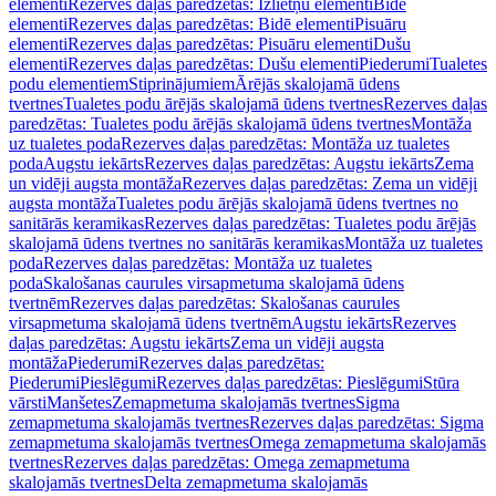
elementi
Rezerves daļas paredzētas: Izlietņu elementi
Bidē
elementi
Rezerves daļas paredzētas: Bidē elementi
Pisuāru
elementi
Rezerves daļas paredzētas: Pisuāru elementi
Dušu
elementi
Rezerves daļas paredzētas: Dušu elementi
Piederumi
Tualetes
podu elementiem
Stiprinājumiem
Ārējās skalojamā ūdens
tvertnes
Tualetes podu ārējās skalojamā ūdens tvertnes
Rezerves daļas
paredzētas: Tualetes podu ārējās skalojamā ūdens tvertnes
Montāža
uz tualetes poda
Rezerves daļas paredzētas: Montāža uz tualetes
poda
Augstu iekārts
Rezerves daļas paredzētas: Augstu iekārts
Zema
un vidēji augsta montāža
Rezerves daļas paredzētas: Zema un vidēji
augsta montāža
Tualetes podu ārējās skalojamā ūdens tvertnes no
sanitārās keramikas
Rezerves daļas paredzētas: Tualetes podu ārējās
skalojamā ūdens tvertnes no sanitārās keramikas
Montāža uz tualetes
poda
Rezerves daļas paredzētas: Montāža uz tualetes
poda
Skalošanas caurules virsapmetuma skalojamā ūdens
tvertnēm
Rezerves daļas paredzētas: Skalošanas caurules
virsapmetuma skalojamā ūdens tvertnēm
Augstu iekārts
Rezerves
daļas paredzētas: Augstu iekārts
Zema un vidēji augsta
montāža
Piederumi
Rezerves daļas paredzētas:
Piederumi
Pieslēgumi
Rezerves daļas paredzētas: Pieslēgumi
Stūra
vārsti
Manšetes
Zemapmetuma skalojamās tvertnes
Sigma
zemapmetuma skalojamās tvertnes
Rezerves daļas paredzētas: Sigma
zemapmetuma skalojamās tvertnes
Omega zemapmetuma skalojamās
tvertnes
Rezerves daļas paredzētas: Omega zemapmetuma
skalojamās tvertnes
Delta zemapmetuma skalojamās