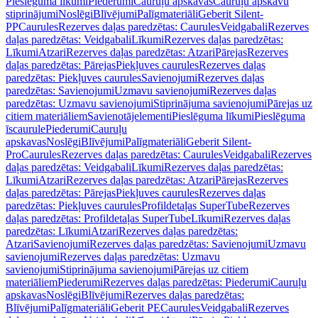
Pieslēguma līkumi
Piederumi
Cauruļu apskavas
Cauruļu apskavu
stiprinājumi
Noslēgi
Blīvējumi
Palīgmateriāli
Geberit Silent-
PP
Caurules
Rezerves daļas paredzētas: Caurules
Veidgabali
Rezerves
daļas paredzētas: Veidgabali
Līkumi
Rezerves daļas paredzētas:
Līkumi
Atzari
Rezerves daļas paredzētas: Atzari
Pārejas
Rezerves
daļas paredzētas: Pārejas
Piekļuves caurules
Rezerves daļas
paredzētas: Piekļuves caurules
Savienojumi
Rezerves daļas
paredzētas: Savienojumi
Uzmavu savienojumi
Rezerves daļas
paredzētas: Uzmavu savienojumi
Stiprinājuma savienojumi
Pārejas uz
citiem materiāliem
Savienotājelementi
Pieslēguma līkumi
Pieslēguma
īscaurule
Piederumi
Cauruļu
apskavas
Noslēgi
Blīvējumi
Palīgmateriāli
Geberit Silent-
Pro
Caurules
Rezerves daļas paredzētas: Caurules
Veidgabali
Rezerves
daļas paredzētas: Veidgabali
Līkumi
Rezerves daļas paredzētas:
Līkumi
Atzari
Rezerves daļas paredzētas: Atzari
Pārejas
Rezerves
daļas paredzētas: Pārejas
Piekļuves caurules
Rezerves daļas
paredzētas: Piekļuves caurules
Profildetaļas SuperTube
Rezerves
daļas paredzētas: Profildetaļas SuperTube
Līkumi
Rezerves daļas
paredzētas: Līkumi
Atzari
Rezerves daļas paredzētas:
Atzari
Savienojumi
Rezerves daļas paredzētas: Savienojumi
Uzmavu
savienojumi
Rezerves daļas paredzētas: Uzmavu
savienojumi
Stiprinājuma savienojumi
Pārejas uz citiem
materiāliem
Piederumi
Rezerves daļas paredzētas: Piederumi
Cauruļu
apskavas
Noslēgi
Blīvējumi
Rezerves daļas paredzētas:
Blīvējumi
Palīgmateriāli
Geberit PE
Caurules
Veidgabali
Rezerves