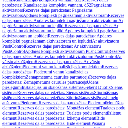
paredzētas: Kanalizācijas komplekti vannām, d52
Pagriežams
aktivizators
Rezerves daļas paredzētas: Pagriežams
aktivizators
Apdares komplekti pagriežamam aktivizatoram
Rezerves
daļas paredzētas: Apdares komplekti pagriežamam aktivizatoram
Ar
pagriežamu aktivizatoru un ieplūdi
Rezerves daļas paredzētas: Ar
pagriežamu aktivizatoru un ieplūdi
Apdares komplekti pagriežamam
aktivizatoram un ieplūdei
Rezerves daļas paredzētas: Apdares
komplekti pagriežamam aktivizatoram un ieplūdei
Ar aktivizatoru
PushControl
Rezerves daļas paredzētas: Ar aktivizatoru
PushControl
Apdares komplekti aktivizatoram PushControl
Rezerves
daļas paredzētas: Apdares komplekti aktivizatoram PushControl
Ar
vārstu aizbāžņiem
Rezerves daļas paredzētas: Ar vārstu
aizbāžņiem
Piederumi vannu kanalizācijas komplektiem
Rezerves
daļas paredzētas: Piederumi vannu kanalizācijas
komplektiem
Zemapmetuma caurules pārtraucējs
Rezerves daļas
paredzētas: Zemapmetuma caurules pārtraucējs
Ūdens
pieslēgumi
Instalācijas un skalošanas sistēmas
Geberit Duofix
Sienas
sistēmas
Rezerves daļas paredzētas: Sienas sistēmas
Stiprināšanas
sistēmas
Rezerves daļas paredzētas: Stiprināšanas sistēmas
Paneļu
apšuvums
Piederumi
Rezerves daļas paredzētas: Piederumi
Montāžas
elementi
Rezerves daļas paredzētas: Montāžas elementi
Tualetes podu
elementi
Rezerves daļas paredzētas: Tualetes podu elementi
Izlietņu
elementi
Rezerves daļas paredzētas: Izlietņu elementi
Bidē
elementi
Rezerves daļas paredzētas: Bidē elementi
Pisuāru