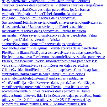
daļas paredzētas: Veidgabali
Līkumi
Atzari
Pārejas
Piekļuves
caurules
Rezerves daļas paredzētas: Piekļuves caurules
Pārejas
Īpašas
formas veidgabali
Rezerves daļas paredzētas: Īpašas formas
veidgabali
Veidgabali SuperTube
Līkumi
Īpašas formas
veidgabali
Savienojumi
Rezerves daļas paredzētas:
Savienojumi
Metināmie savienojumi
Uzmavu savienojumi
Rezerves
daļas paredzētas: Uzmavu savienojumi
Pārejas uz citiem
materiāliem
Rezerves daļas paredzētas: Pārejas uz citiem
materiāliem
Vītņu savienojumi
Rezerves daļas paredzētas: Vītņu
savienojumi
Atloka savienojumi
Atloka
adapteri
Savienotājelementi
Rezerves daļas paredzētas:
Savienotājelementi
Pieslēguma līkumi
Rezerves daļas paredzētas:
Pieslēguma līkumi
Pieslēguma uzmavas
Rezerves daļas paredzētas:
Pieslēguma uzmavas
Pieslēguma īscaurule
Rezerves daļas paredzētas:
Pieslēguma īscaurule
P veida sifoni
Rezerves daļas paredzētas: P
veida sifoni
Gliemežveida sifoni
Rezerves daļas paredzētas:
Gliemežveida sifoni
Piederumi
Cauruļu apskavas
Cauruļu apskavu
stiprinājumi
Balsta skavas
Noslēgi
Blīvējumi
Celtniecības
aizsargelementi
Palīgmateriāli
Kanalizācijas ventilācijas
vārsti
Ventilācijas vārsti
Rezerves daļas paredzētas: Ventilācijas
vārsti
Enerģijas pretvārsti
Geberit Pluvia jumta lietus ūdens
novadīšana
Jumta piltuves
Rezerves daļas paredzētas: Jumta
piltuves
Jumta piltuves, līdz 12 l/s
Rezerves daļas paredzētas: Jumta
piltuves, līdz 12 l/s
Jumta piltuves, līdz 25 l/s
Rezerves daļas
paredzētas: Jumta piltuves, līdz 25 l/s
Jumta piltuves, līdz