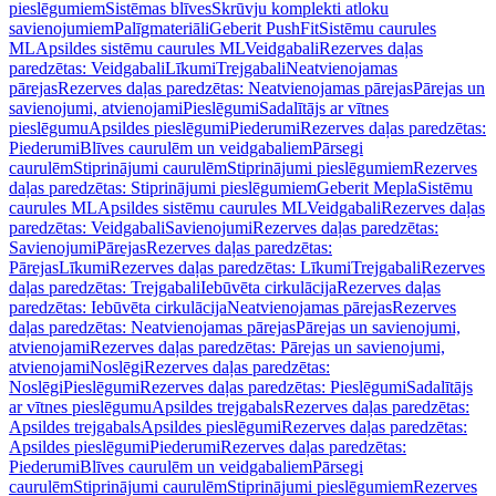
pieslēgumiem
Sistēmas blīves
Skrūvju komplekti atloku
savienojumiem
Palīgmateriāli
Geberit PushFit
Sistēmu caurules
ML
Apsildes sistēmu caurules ML
Veidgabali
Rezerves daļas
paredzētas: Veidgabali
Līkumi
Trejgabali
Neatvienojamas
pārejas
Rezerves daļas paredzētas: Neatvienojamas pārejas
Pārejas un
savienojumi, atvienojami
Pieslēgumi
Sadalītājs ar vītnes
pieslēgumu
Apsildes pieslēgumi
Piederumi
Rezerves daļas paredzētas:
Piederumi
Blīves caurulēm un veidgabaliem
Pārsegi
caurulēm
Stiprinājumi caurulēm
Stiprinājumi pieslēgumiem
Rezerves
daļas paredzētas: Stiprinājumi pieslēgumiem
Geberit Mepla
Sistēmu
caurules ML
Apsildes sistēmu caurules ML
Veidgabali
Rezerves daļas
paredzētas: Veidgabali
Savienojumi
Rezerves daļas paredzētas:
Savienojumi
Pārejas
Rezerves daļas paredzētas:
Pārejas
Līkumi
Rezerves daļas paredzētas: Līkumi
Trejgabali
Rezerves
daļas paredzētas: Trejgabali
Iebūvēta cirkulācija
Rezerves daļas
paredzētas: Iebūvēta cirkulācija
Neatvienojamas pārejas
Rezerves
daļas paredzētas: Neatvienojamas pārejas
Pārejas un savienojumi,
atvienojami
Rezerves daļas paredzētas: Pārejas un savienojumi,
atvienojami
Noslēgi
Rezerves daļas paredzētas:
Noslēgi
Pieslēgumi
Rezerves daļas paredzētas: Pieslēgumi
Sadalītājs
ar vītnes pieslēgumu
Apsildes trejgabals
Rezerves daļas paredzētas:
Apsildes trejgabals
Apsildes pieslēgumi
Rezerves daļas paredzētas:
Apsildes pieslēgumi
Piederumi
Rezerves daļas paredzētas:
Piederumi
Blīves caurulēm un veidgabaliem
Pārsegi
caurulēm
Stiprinājumi caurulēm
Stiprinājumi pieslēgumiem
Rezerves