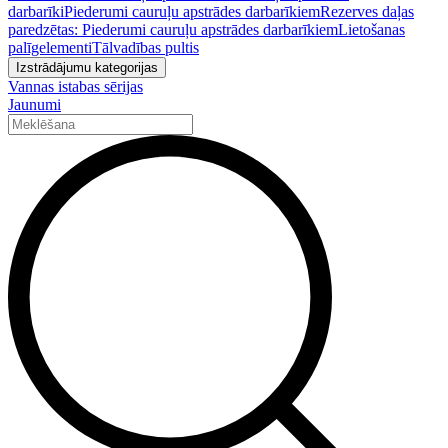
darbarīki
Piederumi cauruļu apstrādes darbarīkiem
Rezerves daļas
paredzētas: Piederumi cauruļu apstrādes darbarīkiem
Lietošanas
palīgelementi
Tālvadības pultis
Izstrādājumu kategorijas
Vannas istabas sērijas
Jaunumi