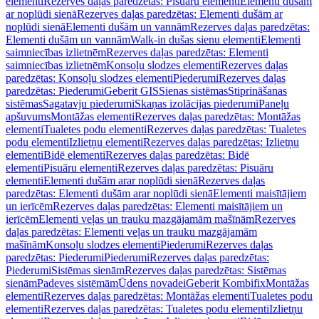
elementi
Rezerves daļas paredzētas: Pisuāru elementi
Elementi dušām
ar noplūdi sienā
Rezerves daļas paredzētas: Elementi dušām ar
noplūdi sienā
Elementi dušām un vannām
Rezerves daļas paredzētas:
Elementi dušām un vannām
Walk-in dušas sienu elementi
Elementi
saimniecības izlietnēm
Rezerves daļas paredzētas: Elementi
saimniecības izlietnēm
Konsoļu slodzes elementi
Rezerves daļas
paredzētas: Konsoļu slodzes elementi
Piederumi
Rezerves daļas
paredzētas: Piederumi
Geberit GIS
Sienas sistēmas
Stiprināšanas
sistēmas
Sagatavju piederumi
Skaņas izolācijas piederumi
Paneļu
apšuvums
Montāžas elementi
Rezerves daļas paredzētas: Montāžas
elementi
Tualetes podu elementi
Rezerves daļas paredzētas: Tualetes
podu elementi
Izlietņu elementi
Rezerves daļas paredzētas: Izlietņu
elementi
Bidē elementi
Rezerves daļas paredzētas: Bidē
elementi
Pisuāru elementi
Rezerves daļas paredzētas: Pisuāru
elementi
Elementi dušām arar noplūdi sienā
Rezerves daļas
paredzētas: Elementi dušām arar noplūdi sienā
Elementi maisītājiem
un ierīcēm
Rezerves daļas paredzētas: Elementi maisītājiem un
ierīcēm
Elementi veļas un trauku mazgājamām mašīnām
Rezerves
daļas paredzētas: Elementi veļas un trauku mazgājamām
mašīnām
Konsoļu slodzes elementi
Piederumi
Rezerves daļas
paredzētas: Piederumi
Piederumi
Rezerves daļas paredzētas:
Piederumi
Sistēmas sienām
Rezerves daļas paredzētas: Sistēmas
sienām
Padeves sistēmām
Ūdens novadei
Geberit Kombifix
Montāžas
elementi
Rezerves daļas paredzētas: Montāžas elementi
Tualetes podu
elementi
Rezerves daļas paredzētas: Tualetes podu elementi
Izlietņu