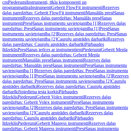
cm
Piederumi
Instrumenti, tīkla komponenti un
programmatūra
Instrumenti
Geberit FlowFit instrumenti
Rezerves
daļas paredzētas: Geberit FlowFit instrumenti
Manuālās presēšanas
instrumenti
Rezerves daļas paredzētas: Manuālās presēšanas
instrumenti
Presēšanas instrumentu savietojamība [1]
Rezerves daļas
paredzētas: Presēšanas instrumentu savietojamība [1]
Presēšanas
instrumentu savietojamība [2]
Rezerves daļas paredzētas: Presēšanas
instrumentu savietojamība [2]
Cauruļu apstrādes darbarīki
Rezerves
daļas paredzētas: Cauruļu apstrādes darbarīki
Pārbaudes
līdzeklis
Presēšanas ierīces ar instrumentiem
Piederumi
Geberit Mepla
instrumenti
Rezerves daļas paredzētas: Geberit Mepla
instrumenti
Manuālās presēšanas instrumenti
Rezerves daļas
paredzētas: Manuālās presēšanas instrumenti
Presēšanas instrumentu
savienojamība [1]
Rezerves daļas paredzētas: Presēšanas instrumentu
savienojamība [1]
Presēšanas instrumentu savienojamība [2]
Rezerves
daļas paredzētas: Presēšanas instrumentu savienojamība [2]
Cauruļu
apstrādes darbarīki
Rezerves daļas paredzētas: Cauruļu apstrādes
darbarīki
Spiediena testa korķis
Pārbaudes
līdzeklis
Piederumi
Geberit Volex instrumenti
Rezerves daļas
paredzētas: Geberit Volex instrumenti
Presēšanas instrumentu
savienojamība [2]
Rezerves daļas paredzētas: Presēšanas instrumentu
savienojamība [2]
Cauruļu apstrādes darbarīki
Rezerves daļas
paredzētas: Cauruļu apstrādes darbarīki
Pārbaudes
līdzeklis
Piederumi
Geberit Mapress instrumenti
Rezerves daļas
paredzētas: Geberit Mapress instrumenti
Presēšanas instrumentu