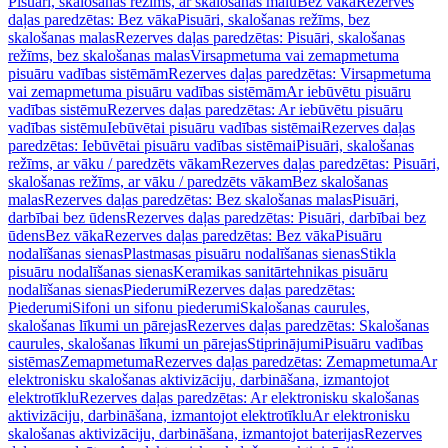
Pisuāri, skalošanas režīms, ar skalošanas malu
Bez vāka
Rezerves
daļas paredzētas: Bez vāka
Pisuāri, skalošanas režīms, bez
skalošanas malas
Rezerves daļas paredzētas: Pisuāri, skalošanas
režīms, bez skalošanas malas
Virsapmetuma vai zemapmetuma
pisuāru vadības sistēmām
Rezerves daļas paredzētas: Virsapmetuma
vai zemapmetuma pisuāru vadības sistēmām
Ar iebūvētu pisuāru
vadības sistēmu
Rezerves daļas paredzētas: Ar iebūvētu pisuāru
vadības sistēmu
Iebūvētai pisuāru vadības sistēmai
Rezerves daļas
paredzētas: Iebūvētai pisuāru vadības sistēmai
Pisuāri, skalošanas
režīms, ar vāku / paredzēts vākam
Rezerves daļas paredzētas: Pisuāri,
skalošanas režīms, ar vāku / paredzēts vākam
Bez skalošanas
malas
Rezerves daļas paredzētas: Bez skalošanas malas
Pisuāri,
darbībai bez ūdens
Rezerves daļas paredzētas: Pisuāri, darbībai bez
ūdens
Bez vāka
Rezerves daļas paredzētas: Bez vāka
Pisuāru
nodalīšanas sienas
Plastmasas pisuāru nodalīšanas sienas
Stikla
pisuāru nodalīšanas sienas
Keramikas sanitārtehnikas pisuāru
nodalīšanas sienas
Piederumi
Rezerves daļas paredzētas:
Piederumi
Sifoni un sifonu piederumi
Skalošanas caurules,
skalošanas līkumi un pārejas
Rezerves daļas paredzētas: Skalošanas
caurules, skalošanas līkumi un pārejas
Stiprinājumi
Pisuāru vadības
sistēmas
Zemapmetuma
Rezerves daļas paredzētas: Zemapmetuma
Ar
elektronisku skalošanas aktivizāciju, darbināšana, izmantojot
elektrotīklu
Rezerves daļas paredzētas: Ar elektronisku skalošanas
aktivizāciju, darbināšana, izmantojot elektrotīklu
Ar elektronisku
skalošanas aktivizāciju, darbināšana, izmantojot baterijas
Rezerves