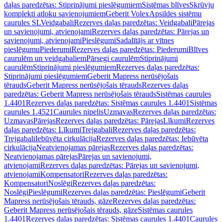
daļas paredzētas: Stiprinājumi pieslēgumiem
Sistēmas blīves
Skrūvju
komplekti atloku savienojumiem
Geberit Volex
Apsildes sistēmu
caurules SL
Veidgabali
Rezerves daļas paredzētas: Veidgabali
Pārejas
un savienojumi, atvienojami
Rezerves daļas paredzētas: Pārejas un
savienojumi, atvienojami
Pieslēgumi
Sadalītājs ar vītnes
pieslēgumu
Piederumi
Rezerves daļas paredzētas: Piederumi
Blīves
caurulēm un veidgabaliem
Pārsegi caurulēm
Stiprinājumi
caurulēm
Stiprinājumi pieslēgumiem
Rezerves daļas paredzētas:
Stiprinājumi pieslēgumiem
Geberit Mapress nerūsējošais
tērauds
Geberit Mapress nerūsējošais tērauds
Rezerves daļas
paredzētas: Geberit Mapress nerūsējošais tērauds
Sistēmas caurules
1.4401
Rezerves daļas paredzētas: Sistēmas caurules 1.4401
Sistēmas
caurules 1.4521
Caurules nipelis
Uzmavas
Rezerves daļas paredzētas:
Uzmavas
Pārejas
Rezerves daļas paredzētas: Pārejas
Līkumi
Rezerves
daļas paredzētas: Līkumi
Trejgabali
Rezerves daļas paredzētas:
Trejgabali
Iebūvēta cirkulācija
Rezerves daļas paredzētas: Iebūvēta
cirkulācija
Neatvienojamas pārejas
Rezerves daļas paredzētas:
Neatvienojamas pārejas
Pārejas un savienojumi,
atvienojami
Rezerves daļas paredzētas: Pārejas un savienojumi,
atvienojami
Kompensatori
Rezerves daļas paredzētas:
Kompensatori
Noslēgi
Rezerves daļas paredzētas:
Noslēgi
Pieslēgumi
Rezerves daļas paredzētas: Pieslēgumi
Geberit
Mapress nerūsējošais tērauds, gāze
Rezerves daļas paredzētas:
Geberit Mapress nerūsējošais tērauds, gāze
Sistēmas caurules
1.4401
Rezerves daļas paredzētas: Sistēmas caurules 1.4401
Caurules