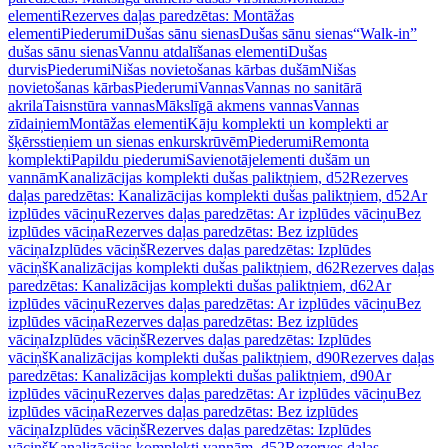
elementi
Rezerves daļas paredzētas: Montāžas
elementi
Piederumi
Dušas sānu sienas
Dušas sānu sienas
“Walk-in”
dušas sānu sienas
Vannu atdalīšanas elementi
Dušas
durvis
Piederumi
Nišas novietošanas kārbas dušām
Nišas
novietošanas kārbas
Piederumi
Vannas
Vannas no sanitārā
akrila
Taisnstūra vannas
Mākslīgā akmens vannas
Vannas
zīdaiņiem
Montāžas elementi
Kāju komplekti un komplekti ar
šķērsstieņiem un sienas enkurskrūvēm
Piederumi
Remonta
komplekti
Papildu piederumi
Savienotājelementi dušām un
vannām
Kanalizācijas komplekti dušas paliktņiem, d52
Rezerves
daļas paredzētas: Kanalizācijas komplekti dušas paliktņiem, d52
Ar
izplūdes vāciņu
Rezerves daļas paredzētas: Ar izplūdes vāciņu
Bez
izplūdes vāciņa
Rezerves daļas paredzētas: Bez izplūdes
vāciņa
Izplūdes vāciņš
Rezerves daļas paredzētas: Izplūdes
vāciņš
Kanalizācijas komplekti dušas paliktņiem, d62
Rezerves daļas
paredzētas: Kanalizācijas komplekti dušas paliktņiem, d62
Ar
izplūdes vāciņu
Rezerves daļas paredzētas: Ar izplūdes vāciņu
Bez
izplūdes vāciņa
Rezerves daļas paredzētas: Bez izplūdes
vāciņa
Izplūdes vāciņš
Rezerves daļas paredzētas: Izplūdes
vāciņš
Kanalizācijas komplekti dušas paliktņiem, d90
Rezerves daļas
paredzētas: Kanalizācijas komplekti dušas paliktņiem, d90
Ar
izplūdes vāciņu
Rezerves daļas paredzētas: Ar izplūdes vāciņu
Bez
izplūdes vāciņa
Rezerves daļas paredzētas: Bez izplūdes
vāciņa
Izplūdes vāciņš
Rezerves daļas paredzētas: Izplūdes
vāciņš
Kanalizācijas komplekti vannām, d52
Rezerves daļas