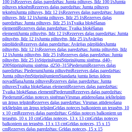
100 l/s
Rezerves daļas paredzētas: Jumta piltuves, līdz 100 l/s
Jumta
piltuves teknēm
Rezerves daļas paredzētas: Jumta piltuves
teknēm
Jumta piltuves, līdz 12 l/s
Rezerves daļas paredzētas: Jumta
piltuves, līdz 12 l/s
Jumta piltuves, līdz 25 l/s
Rezerves daļas
paredzētas: Jumta piltuves, līdz 25 l/s
Tvaika bloķēšanas
elementi
Rezerves daļas paredzētas: Tvaika bloķēšanas
elementi
Jumta piltuvēm, līdz 12 l/s
Rezerves daļas paredzētas: Jumta
piltuvēm, līdz 12 l/s
Jumta piltuvēm, līdz 25 l/s
Avārijas
pārplūdes
Rezerves daļas paredzētas: Avārijas pārplūdes
Jumta
piltuvēm, līdz 12 l/s
Rezerves daļas paredzētas: Jumta piltuvēm, līdz
12 l/s
Jumta piltuvēm, līdz 25 l/s
Rezerves daļas paredzētas: Jumta
piltuvēm, līdz 25 l/s
Stiprinājumi
Stiprinājumu sistēma, d40–
200
Stiprinājumu sistēma, d250–315
Piederumi
Rezerves daļas
paredzētas: Piederumi
Jumta piltuvēm
Rezerves daļas paredzētas:
Jumta piltuvēm
Stiprinājumiem
Standarta jumta lietus ūdens
novadīšana
Jumta piltuves
Rezerves daļas paredzētas: Jumta
piltuves
Tvaika bloķēšanas elementi
Rezerves daļas paredzētas:
Tvaika bloķēšanas elementi
Piederumi
Rezerves daļas paredzētas:
Piederumi
Grīdas noteces sistēmas
Virsmas atūdeņošana iekštelpām
un ārpus telpām
Rezerves daļas paredzētas: Virsmas atūdeņošana
iekštelpām un ārpus telpām
Grīdas noteces balkoniem un terasēm, 10
x 10 cm
Rezerves daļas paredzētas: Grīdas noteces balkoniem un
terasēm, 10 x 10 cm
Grīdas noteces, 13 x 13 cm
Grīdas noteces
balkoniem un terasēm, 13 x 13 cm
Grīdas noteces, 15 x 15
cm
Rezerves daļas paredzētas: Grīdas noteces, 15 x 15