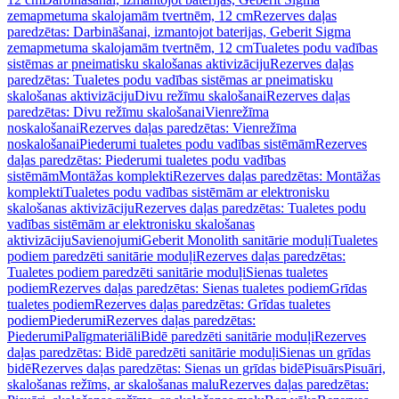
zemapmetuma skalojamām tvertnēm, 12 cm
Rezerves daļas
paredzētas: Darbināšanai, izmantojot baterijas, Geberit Sigma
zemapmetuma skalojamām tvertnēm, 12 cm
Tualetes podu vadības
sistēmas ar pneimatisku skalošanas aktivizāciju
Rezerves daļas
paredzētas: Tualetes podu vadības sistēmas ar pneimatisku
skalošanas aktivizāciju
Divu režīmu skalošanai
Rezerves daļas
paredzētas: Divu režīmu skalošanai
Vienrežīma
noskalošanai
Rezerves daļas paredzētas: Vienrežīma
noskalošanai
Piederumi tualetes podu vadības sistēmām
Rezerves
daļas paredzētas: Piederumi tualetes podu vadības
sistēmām
Montāžas komplekti
Rezerves daļas paredzētas: Montāžas
komplekti
Tualetes podu vadības sistēmām ar elektronisku
skalošanas aktivizāciju
Rezerves daļas paredzētas: Tualetes podu
vadības sistēmām ar elektronisku skalošanas
aktivizāciju
Savienojumi
Geberit Monolith sanitārie moduļi
Tualetes
podiem paredzēti sanitārie moduļi
Rezerves daļas paredzētas:
Tualetes podiem paredzēti sanitārie moduļi
Sienas tualetes
podiem
Rezerves daļas paredzētas: Sienas tualetes podiem
Grīdas
tualetes podiem
Rezerves daļas paredzētas: Grīdas tualetes
podiem
Piederumi
Rezerves daļas paredzētas:
Piederumi
Palīgmateriāli
Bidē paredzēti sanitārie moduļi
Rezerves
daļas paredzētas: Bidē paredzēti sanitārie moduļi
Sienas un grīdas
bidē
Rezerves daļas paredzētas: Sienas un grīdas bidē
Pisuārs
Pisuāri,
skalošanas režīms, ar skalošanas malu
Rezerves daļas paredzētas: