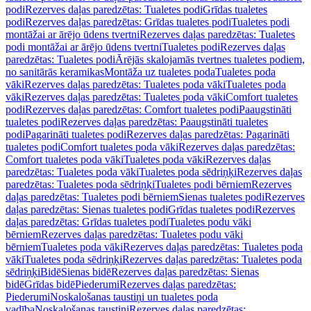
podi
Rezerves daļas paredzētas: Tualetes podi
Grīdas tualetes
podi
Rezerves daļas paredzētas: Grīdas tualetes podi
Tualetes podi
montāžai ar ārējo ūdens tvertni
Rezerves daļas paredzētas: Tualetes
podi montāžai ar ārējo ūdens tvertni
Tualetes podi
Rezerves daļas
paredzētas: Tualetes podi
Ārējās skalojamās tvertnes tualetes podiem,
no sanitārās keramikas
Montāža uz tualetes poda
Tualetes poda
vāki
Rezerves daļas paredzētas: Tualetes poda vāki
Tualetes poda
vāki
Rezerves daļas paredzētas: Tualetes poda vāki
Comfort tualetes
podi
Rezerves daļas paredzētas: Comfort tualetes podi
Paaugstināti
tualetes podi
Rezerves daļas paredzētas: Paaugstināti tualetes
podi
Pagarināti tualetes podi
Rezerves daļas paredzētas: Pagarināti
tualetes podi
Comfort tualetes poda vāki
Rezerves daļas paredzētas:
Comfort tualetes poda vāki
Tualetes poda vāki
Rezerves daļas
paredzētas: Tualetes poda vāki
Tualetes poda sēdriņķi
Rezerves daļas
paredzētas: Tualetes poda sēdriņķi
Tualetes podi bērniem
Rezerves
daļas paredzētas: Tualetes podi bērniem
Sienas tualetes podi
Rezerves
daļas paredzētas: Sienas tualetes podi
Grīdas tualetes podi
Rezerves
daļas paredzētas: Grīdas tualetes podi
Tualetes podu vāki
bērniem
Rezerves daļas paredzētas: Tualetes podu vāki
bērniem
Tualetes poda vāki
Rezerves daļas paredzētas: Tualetes poda
vāki
Tualetes poda sēdriņķi
Rezerves daļas paredzētas: Tualetes poda
sēdriņķi
Bidē
Sienas bidē
Rezerves daļas paredzētas: Sienas
bidē
Grīdas bidē
Piederumi
Rezerves daļas paredzētas:
Piederumi
Noskalošanas taustiņi un tualetes poda
vadība
Noskalošanas taustiņi
Rezerves daļas paredzētas: