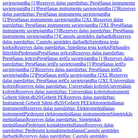
savienojamība [1]
Rezerves daļas paredzētas: Presēšanas instrumentu
savienojamība [1]
Presēšanas instrumentu savienojamība [2]
Rezerves
daļas paredzētas: Presēšanas instrumentu savienojamība
[2]
Presēšanas instrumentu savietojamība [2XL]
Rezerves daļas
paredzētas: Presēšanas instrumentu savietojamība [2XL]
Presēšanas
instrumentu savietojamība [3]
Rezerves daļas paredzētas: Presēšanas
instrumentu savietojamība [3]
Cauruļu apstrādes darbarīki
Rezerves
daļas paredzētas: Cauruļu apstrādes darbarīki
Spiediena testa
korķis
Rezerves daļas paredzētas: Spiediena testa korķis
Pārbaudes
līdzeklis
Piederumi
Presēšanas ierīces
Rezerves daļas paredzētas:
Presēšanas ierīces
Presēšanas ierīču savietojamība [1]
Rezerves daļas
paredzētas: Presēšanas ierīču savietojamība [1]
Presēšanas ierīču
savietojamība [2]
Rezerves daļas paredzētas: Presēšanas ierīču
savietojamība [2]
Presēšanas ierīču savietojamība [2XL]
Rezerves
daļas paredzētas: Presēšanas ierīču savietojamība [2XL]
Universālais
koferis
Rezerves daļas paredzētas: Universālais koferis
Universālais
koferis
Rezerves daļas paredzētas: Universālais koferis
Instrumenti
Geberit Silent-db20/Geberit PE
Rezerves daļas paredzētas:
Instrumenti Geberit Silent-db20/Geberit PE
Elektrometināšanas
instrumenti
Rezerves daļas paredzētas: Elektrometināšanas
instrumenti
Piederumi elektrometināšanas instrumentiem
Simetriskās
metināšanas
Rezerves daļas paredzētas: Simetriskās
metināšanas
Piederumi kontaktmetināšanas
Rezerves daļas
paredzētas: Piederumi kontaktmetināšanas
Cauruļu apstrādes
darbarīki
Rezerves daļas paredzētas: Cauruļu apstrādes