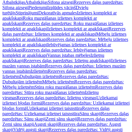
Atbalstkājas
Atbalstkājas
Sifona aizsegi
Rezerves daļas paredzētas:
Sifona aizsegi
Piederumi
Izplūdes vāciņš
Dvieļu
turētājs
Stiprinājumi
Dekoratīvās apmales
Izlietnes komplekti ar
apakšskapi
Roku mazgāšanas izlietnes komplekti ar
apakšskapi
Rezerves daļas paredzētas: Roku mazgāšanas izlietnes
komplekti ar apakšskapi
Izlietnes komplekti ar apakšskapi
Rezerves
daļas paredzētas: Izlietnes komplekti ar apakšskapi
Mēbeļu izlietnes
komplekti ar apakšskapi
Rezerves daļas paredzētas: Mēbeļu izlietnes
komplekti ar apakšskapi
Iebūvējamas izlietnes komplekti ar
apakšskapi
Rezerves daļas paredzētas: Iebūvējamas izlietnes
komplekti ar apakšskapi
Vannas istabas mēbeles
Izlietņu
apakšskapji
Rezerves daļas paredzētas: Izlietņu apakšskapji
Izlietnes
mazām vannas istabām
Rezerves daļas paredzētas: Izlietnes mazām
vannas istabām
Izlietnēm
Rezerves daļas paredzētas:
Izlietnēm
Dubultajām izlietnēm
Rezerves daļas paredzētas:
Dubultajām izlietnēm
Mēbeļu izlietnēm
Rezerves daļas paredzētas:
Mēbeļu izlietnēm
Stūra roku mazgāšanas izlietnēm
Rezerves daļas
paredzētas: Stūra roku mazgāšanas izlietnēm
Izlietņu
virsmas
Rezerves daļas paredzētas: Izlietņu virsmas
Uzliekamai
izlietnei bļodas formā
Rezerves daļas paredzētas: Uzliekamai izlietnei
bļodas formā
Uzliekamai izlietnei taisnstūra
Rezerves daļas
paredzētas: Uzliekamai izlietnei taisnstūra
Sānu skapji
Rezerves daļas
paredzētas: Sānu skapji
Zemi sānu skapji
Rezerves daļas paredzētas:
Zemi sānu skapji
Augsti skapji
Rezerves daļas paredzētas: Augsti
skapji
Vidēji augsti skapji
Rezerves daļas paredzētas: Vidēji augsti