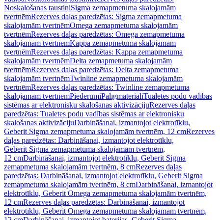
Noskalošanas taustiņi
Sigma zemapmetuma skalojamām
tvertnēm
Rezerves daļas paredzētas: Sigma zemapmetuma
skalojamām tvertnēm
Omega zemapmetuma skalojamām
tvertnēm
Rezerves daļas paredzētas: Omega zemapmetuma
skalojamām tvertnēm
Kappa zemapmetuma skalojamām
tvertnēm
Rezerves daļas paredzētas: Kappa zemapmetuma
skalojamām tvertnēm
Delta zemapmetuma skalojamām
tvertnēm
Rezerves daļas paredzētas: Delta zemapmetuma
skalojamām tvertnēm
Twinline zemapmetuma skalojamām
tvertnēm
Rezerves daļas paredzētas: Twinline zemapmetuma
skalojamām tvertnēm
Piederumi
Palīgmateriāli
Tualetes podu vadības
sistēmas ar elektronisku skalošanas aktivizāciju
Rezerves daļas
paredzētas: Tualetes podu vadības sistēmas ar elektronisku
skalošanas aktivizāciju
Darbināšanai, izmantojot elektrotīklu,
Geberit Sigma zemapmetuma skalojamām tvertnēm, 12 cm
Rezerves
daļas paredzētas: Darbināšanai, izmantojot elektrotīklu,
Geberit Sigma zemapmetuma skalojamām tvertnēm,
12 cm
Darbināšanai, izmantojot elektrotīklu, Geberit Sigma
zemapmetuma skalojamām tvertnēm, 8 cm
Rezerves daļas
paredzētas: Darbināšanai, izmantojot elektrotīklu, Geberit Sigma
zemapmetuma skalojamām tvertnēm, 8 cm
Darbināšanai, izmantojot
elektrotīklu, Geberit Omega zemapmetuma skalojamām tvertnēm,
12 cm
Rezerves daļas paredzētas: Darbināšanai, izmantojot
elektrotīklu, Geberit Omega zemapmetuma skalojamām tvertnēm,
12 cm
Darbināšanai, izmantojot baterijas, Geberit Sigma