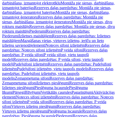
darbināšana, izmantojot elektrotīklu
Montāža pie sienas, darbināšana,
izmantojot baterijas
Rezerves daļas paredzētas: Montāža pie sienas,
darbināšana, izmantojot baterijas
Montāža pie sienas, darbināšana,
izmantojot ģeneratoru
Rezerves daļas paredzētas: Montāža pie
sienas, darbināšana, izmantojot ģeneratoru
Montāža pie sienas, divu
rokturu maisītājs
Rezerves daļas paredzētas: Montāža pie sienas, divu
rokturu maisītājs
Piederumi
Rezerves daļas paredzētas:
Piederumi
Izlietnes maisītājiem
Rezerves daļas paredzētas: Izlietnes
maisītājiem
Mazgāšanas vietas, virtuves izlietņu, ierīču un lieto
izlietņu savienotājelementi
Noteces sifoni izlietnēm
Rezerves daļas
paredzētas: Noteces sifoni izlietnēm
P veida sifoni
Rezerves daļas
paredzētas: P veida sifoni
P veida sifoni, vietu taupoši
modeļi
Rezerves daļas paredzētas: P veida sifoni, vietu taupoši
modeļi
Pudeļsifoni izlietnēm
Rezerves daļas paredzētas: Pudeļsifoni
izlietnēm
Pudeļsifoni izlietnēm, vietu taupošs modelis
Rezerves daļas
paredzētas: Pudeļsifoni izlietnēm, vietu taupošs
modelis
Zemapmetuma sifoni
Rezerves daļas paredzētas:
Zemapmetuma sifoni
Izlietnes pieslēgumi
Rezerves daļas paredzētas:
Izlietnes pieslēgumi
Pieslēguma īscaurule
Pieslēguma
līkumi
Pārsegi
Blīvējumi
Vertikālās caurules
Pagarinājumi
Aktivizācijas
elementi
Noteces sifoni izlietnēm
Rezerves daļas paredzētas: Noteces
sifoni izlietnēm
P veida sifoni
Rezerves daļas paredzētas: P veida
sifoni
Virtuves izlietņu pieslēgumi
Rezerves daļas paredzētas:
Virtuves izlietņu pieslēgumi
Pieslēguma īscaurule
Rezerves daļas
paredzētas: Pieslēguma īscaurule
Piederumi
Rezerves daļas