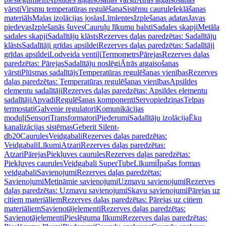
vārsti
Virsmu temperatūras regulēšana
Sistēmu caurule
Ieklāšanas
materiāls
Malas izolācijas joslas
Līmlentes
Izplešanas adatas
Javas
piedevas
Izplešanās šuves
Cauruļu līkumu balsti
Sadales skapji
Metāla
sadales skapji
Sadalītāju klāsts
Rezerves daļas paredzētas: Sadalītāju
klāsts
Sadalītāji grīdas apsildei
Rezerves daļas paredzētas: Sadalītāji
grīdas apsildei
Lodveida ventiļi
Termometrs
Pārejas
Rezerves daļas
paredzētas: Pārejas
Sadalītāju noslēgi
Ātrās atgaisošanas
vārsti
Plūsmas sadalītājs
Temperatūras regulēšanas vienības
Rezerves
daļas paredzētas: Temperatūras regulēšanas vienības
Apsildes
elementu sadalītāji
Rezerves daļas paredzētas: Apsildes elementu
sadalītāji
Apvadi
Regulēšanas komponenti
Servopiedziņas
Telpas
termostati
Galvenie regulatori
Komunikācijas
moduļi
Sensori
Transformatori
Piederumi
Sadalītāju izolācija
Ēku
kanalizācijas sistēmas
Geberit Silent-
db20
Caurules
Veidgabali
Rezerves daļas paredzētas:
Veidgabali
Līkumi
Atzari
Rezerves daļas paredzētas:
Atzari
Pārejas
Piekļuves caurules
Rezerves daļas paredzētas:
Piekļuves caurules
Veidgabali SuperTube
Līkumi
Īpašas formas
veidgabali
Savienojumi
Rezerves daļas paredzētas:
Savienojumi
Metināmie savienojumi
Uzmavu savienojumi
Rezerves
daļas paredzētas: Uzmavu savienojumi
Skavu savienojumi
Pārejas uz
citiem materiāliem
Rezerves daļas paredzētas: Pārejas uz citiem
materiāliem
Savienotājelementi
Rezerves daļas paredzētas:
Savienotājelementi
Pieslēguma līkumi
Rezerves daļas paredzētas: