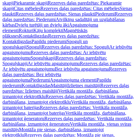
skapji
Piekaramie skapji
Rezerves daļas paredzētas: Piekaramie
skapji
Citas mēbeles
Rezerves daļas paredzētas: Citas mēbeles
Sienas
plaukti
Rezerves daļas paredzētas: Sienas plaukti
Piederumi
Rezerves
daļas paredzētas: Piederumi
Atvilktņu sadalītāji un uzglabāšanas
kārbas
Dvieļu turētāji un dvieļu āķi
Apgaismojuma
elementi
Rokturi
Kāju komplekti
Magnētiskās
plāksnes
Kontaktligzdas
Rezerves daļas paredzētas:
Kontaktligzdas
Papildu piederumi
Spoguļi un
spoguļskapji
Spoguļi
Rezerves daļas paredzētas: Spoguļi
Ar iebūvētu
apgaismojumu
Rezerves daļas paredzētas: Ar iebūvētu
apgaismojumu
Spoguļskapji
Rezerves daļas paredzētas:
Spoguļskapji
Ar iebūvētu apgaismojumu
Rezerves daļas paredzētas:
Ar iebūvētu apgaismojumu
Bez iebūvēta apgaismojuma
Rezerves
daļas paredzētas: Bez iebūvēta
apgaismojuma
Piederumi
Apgaismojuma elementi
Papildu
piederumi
Kontaktligzdas
Maisītāji
Izlietnes maisītāji
Rezerves daļas
paredzētas: Izlietnes maisītāji
Vertikāla montāža, darbināšana,
izmantojot elektrotīklu
Rezerves daļas paredzētas: Vertikāla montāža,
darbināšana, izmantojot elektrotīklu
Vertikāla montāža, darbināšana,
izmantojot baterijas
Rezerves daļas paredzētas: Vertikāla montāža,
darbināšana, izmantojot baterijas
Vertikāla montāža, darbināšana,
izmantojot ģeneratoru
Rezerves daļas paredzētas: Vertikāla montāža,
darbināšana, izmantojot ģeneratoru
Vertikāla montāža, vienas sviras
maisītājs
Montāža pie sienas, darbināšana, izmantojot
elektrotīklu
Rezerves daļas paredzētas: Montāža pie sienas,