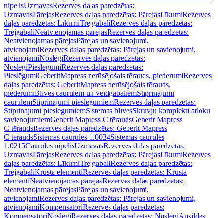
nipelis
Uzmavas
Rezerves daļas paredzētas:
Uzmavas
Pārejas
Rezerves daļas paredzētas: Pārejas
Līkumi
Rezerves
daļas paredzētas: Līkumi
Trejgabali
Rezerves daļas paredzētas:
Trejgabali
Neatvienojamas pārejas
Rezerves daļas paredzētas:
Neatvienojamas pārejas
Pārejas un savienojumi,
atvienojami
Rezerves daļas paredzētas: Pārejas un savienojumi,
atvienojami
Noslēgi
Rezerves daļas paredzētas:
Noslēgi
Pieslēgumi
Rezerves daļas paredzētas:
Pieslēgumi
GeberitMapress nerūsējošais tērauds, piederumi
Rezerves
daļas paredzētas: GeberitMapress nerūsējošais tērauds,
piederumi
Blīves caurulēm un veidgabaliem
Stiprinājumi
caurulēm
Stiprinājumi pieslēgumiem
Rezerves daļas paredzētas:
Stiprinājumi pieslēgumiem
Sistēmas blīves
Skrūvju komplekti atloku
savienojumiem
Geberit Mapress C tērauds
Geberit Mapress
C tērauds
Rezerves daļas paredzētas: Geberit Mapress
C tērauds
Sistēmas caurules 1.0034
Sistēmas caurules
1.0215
Caurules nipelis
Uzmavas
Rezerves daļas paredzētas:
Uzmavas
Pārejas
Rezerves daļas paredzētas: Pārejas
Līkumi
Rezerves
daļas paredzētas: Līkumi
Trejgabali
Rezerves daļas paredzētas:
Trejgabali
Krusta elementi
Rezerves daļas paredzētas: Krusta
elementi
Neatvienojamas pārejas
Rezerves daļas paredzētas:
Neatvienojamas pārejas
Pārejas un savienojumi,
atvienojami
Rezerves daļas paredzētas: Pārejas un savienojumi,
atvienojami
Kompensatori
Rezerves daļas paredzētas:
Kompensatori
Noslēgi
Rezerves daļas paredzētas: Noslēgi
Apsildes