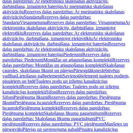
daļas paredzētas: Ar elektronisku skalošanas aktivizāciju,
darbināšana, izmantojot baterijas
Ar pneimatisku skalošanas
aktivizāciju
Rezerves daļas paredzētas: Ar pneimatisku skalošanas
aktivizāciju
Standarta
Rezerves daļas paredzētas:
Standarta
Virsapmetuma
Rezerves daļas paredzētas: Virsapmetuma
Ar
elektronisku skalošanas aktivizāciju, darbināšana, izmantojot
elektrotīklu
Rezerves daļas paredzētas: Ar elektronisku skalošanas
aktivizāciju, darbināšana, izmantojot elektrotīklu
Ar elektronisku
skalošanas aktivizāciju, darbināšana, izmantojot baterijas
Rezerves
daļas paredzētas: Ar elektronisku skalošanas aktivizāciju,
darbināšana, izmantojot baterijas
Piederumi
Rezerves daļas
paredzētas: Piederumi
Montāžas un atjaunošanas komplekti
Rezerves
daļas paredzētas: Montāžas un atjaunošanas komplekti
Skalošanas
caurules, skalošanas līkumi un pārejas
Pārsegplāksnes
Iebūvētas
vadības
Lietošanas palīgelementi
Savienotājelementi tualetes podiem,
pisuāriem un bidē
Tualetes podu un izlietņu kanalizācijas
komplekti
Rezerves daļas paredzētas: Tualetes podu un izlietņu
kanalizācijas komplekti
Sifoni
Rezerves daļas paredzētas:
Sifoni
Pieslēguma līkumi
Rezerves daļas paredzētas: Pieslēguma
līkumi
Pieslēguma īscaurule
Rezerves daļas paredzētas: Pieslēguma
īscaurule
Pieslēguma komplekti
Rezerves daļas paredzētas:
Pieslēguma komplekti
Skalošanas līkumu pagarinājumi
Rezerves
daļas paredzētas: Skalošanas līkumu pagarinājumi
PVC
pieslēgumi
Rezerves daļas paredzētas: PVC pieslēgumi
Manšetes un
pārsegvāki
Pārejas un savienojuma gabali
Pisuāru kanalizācijas