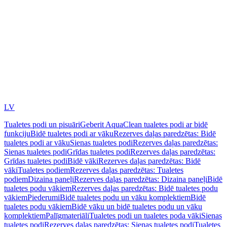
LV
Tualetes podi un pisuāri
Geberit AquaClean tualetes podi ar bidē
funkciju
Bidē tualetes podi ar vāku
Rezerves daļas paredzētas: Bidē
tualetes podi ar vāku
Sienas tualetes podi
Rezerves daļas paredzētas:
Sienas tualetes podi
Grīdas tualetes podi
Rezerves daļas paredzētas:
Grīdas tualetes podi
Bidē vāki
Rezerves daļas paredzētas: Bidē
vāki
Tualetes podiem
Rezerves daļas paredzētas: Tualetes
podiem
Dizaina paneļi
Rezerves daļas paredzētas: Dizaina paneļi
Bidē
tualetes podu vākiem
Rezerves daļas paredzētas: Bidē tualetes podu
vākiem
Piederumi
Bidē tualetes podu un vāku komplektiem
Bidē
tualetes podu vākiem
Bidē vāku un bidē tualetes podu un vāku
komplektiem
Palīgmateriāli
Tualetes podi un tualetes poda vāki
Sienas
tualetes podi
Rezerves daļas paredzētas: Sienas tualetes podi
Tualetes