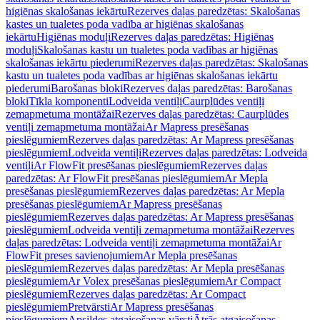
higiēnas skalošanas iekārtu
Rezerves daļas paredzētas: Skalošanas
kastes un tualetes poda vadība ar higiēnas skalošanas
iekārtu
Higiēnas moduļi
Rezerves daļas paredzētas: Higiēnas
moduļi
Skalošanas kastu un tualetes poda vadības ar higiēnas
skalošanas iekārtu piederumi
Rezerves daļas paredzētas: Skalošanas
kastu un tualetes poda vadības ar higiēnas skalošanas iekārtu
piederumi
Barošanas bloki
Rezerves daļas paredzētas: Barošanas
bloki
Tīkla komponenti
Lodveida ventiļi
Caurplūdes ventiļi
zemapmetuma montāžai
Rezerves daļas paredzētas: Caurplūdes
ventiļi zemapmetuma montāžai
Ar Mapress presēšanas
pieslēgumiem
Rezerves daļas paredzētas: Ar Mapress presēšanas
pieslēgumiem
Lodveida ventiļi
Rezerves daļas paredzētas: Lodveida
ventiļi
Ar FlowFit presēšanas pieslēgumiem
Rezerves daļas
paredzētas: Ar FlowFit presēšanas pieslēgumiem
Ar Mepla
presēšanas pieslēgumiem
Rezerves daļas paredzētas: Ar Mepla
presēšanas pieslēgumiem
Ar Mapress presēšanas
pieslēgumiem
Rezerves daļas paredzētas: Ar Mapress presēšanas
pieslēgumiem
Lodveida ventiļi zemapmetuma montāžai
Rezerves
daļas paredzētas: Lodveida ventiļi zemapmetuma montāžai
Ar
FlowFit preses savienojumiem
Ar Mepla presēšanas
pieslēgumiem
Rezerves daļas paredzētas: Ar Mepla presēšanas
pieslēgumiem
Ar Volex presēšanas pieslēgumiem
Ar Compact
pieslēgumiem
Rezerves daļas paredzētas: Ar Compact
pieslēgumiem
Pretvārsti
Ar Mapress presēšanas
pieslēgumiem
Apsildes atgaisošanas vārsti
Ātrās atgaisošanas