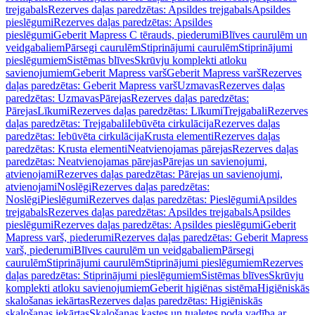
trejgabals
Rezerves daļas paredzētas: Apsildes trejgabals
Apsildes
pieslēgumi
Rezerves daļas paredzētas: Apsildes
pieslēgumi
Geberit Mapress C tērauds, piederumi
Blīves caurulēm un
veidgabaliem
Pārsegi caurulēm
Stiprinājumi caurulēm
Stiprinājumi
pieslēgumiem
Sistēmas blīves
Skrūvju komplekti atloku
savienojumiem
Geberit Mapress varš
Geberit Mapress varš
Rezerves
daļas paredzētas: Geberit Mapress varš
Uzmavas
Rezerves daļas
paredzētas: Uzmavas
Pārejas
Rezerves daļas paredzētas:
Pārejas
Līkumi
Rezerves daļas paredzētas: Līkumi
Trejgabali
Rezerves
daļas paredzētas: Trejgabali
Iebūvēta cirkulācija
Rezerves daļas
paredzētas: Iebūvēta cirkulācija
Krusta elementi
Rezerves daļas
paredzētas: Krusta elementi
Neatvienojamas pārejas
Rezerves daļas
paredzētas: Neatvienojamas pārejas
Pārejas un savienojumi,
atvienojami
Rezerves daļas paredzētas: Pārejas un savienojumi,
atvienojami
Noslēgi
Rezerves daļas paredzētas:
Noslēgi
Pieslēgumi
Rezerves daļas paredzētas: Pieslēgumi
Apsildes
trejgabals
Rezerves daļas paredzētas: Apsildes trejgabals
Apsildes
pieslēgumi
Rezerves daļas paredzētas: Apsildes pieslēgumi
Geberit
Mapress varš, piederumi
Rezerves daļas paredzētas: Geberit Mapress
varš, piederumi
Blīves caurulēm un veidgabaliem
Pārsegi
caurulēm
Stiprinājumi caurulēm
Stiprinājumi pieslēgumiem
Rezerves
daļas paredzētas: Stiprinājumi pieslēgumiem
Sistēmas blīves
Skrūvju
komplekti atloku savienojumiem
Geberit higiēnas sistēma
Higiēniskās
skalošanas iekārtas
Rezerves daļas paredzētas: Higiēniskās
skalošanas iekārtas
Skalošanas kastes un tualetes poda vadība ar