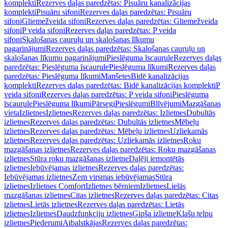
komplekti
Rezerves daļas paredzētas: Pisuāru kanalizācijas
komplekti
Pisuāru sifoni
Rezerves daļas paredzētas: Pisuāru
sifoni
Gliemežveida sifoni
Rezerves daļas paredzētas: Gliemežveida
sifoni
P veida sifoni
Rezerves daļas paredzētas: P veida
sifoni
Skalošanas cauruļu un skalošanas līkumu
pagarinājumi
Rezerves daļas paredzētas: Skalošanas cauruļu un
skalošanas līkumu pagarinājumi
Pieslēguma īscaurule
Rezerves daļas
paredzētas: Pieslēguma īscaurule
Pieslēguma līkumi
Rezerves daļas
paredzētas: Pieslēguma līkumi
Manšetes
Bidē kanalizācijas
komplekti
Rezerves daļas paredzētas: Bidē kanalizācijas komplekti
P
veida sifoni
Rezerves daļas paredzētas: P veida sifoni
Pieslēguma
īscaurule
Pieslēguma līkumi
Pārsegi
Pieslēgumi
Blīvējumi
Mazgāšanas
vieta
Izlietnes
Izlietnes
Rezerves daļas paredzētas: Izlietnes
Dubultās
izlietnes
Rezerves daļas paredzētas: Dubultās izlietnes
Mēbeļu
izlietnes
Rezerves daļas paredzētas: Mēbeļu izlietnes
Uzliekamās
izlietnes
Rezerves daļas paredzētas: Uzliekamās izlietnes
Roku
mazgāšanas izlietnes
Rezerves daļas paredzētas: Roku mazgāšanas
izlietnes
Stūra roku mazgāšanas izlietne
Daļēji iemontētās
izlietnes
Iebūvējamas izlietnes
Rezerves daļas paredzētas:
Iebūvējamas izlietnes
Zem virsmas iebūvējamas
Stūra
izlietnes
Izlietnes Comfort
Izlietnes bērniem
Izlietnes
Lielās
mazgāšanas izlietnes
Citas izlietnes
Rezerves daļas paredzētas: Citas
izlietnes
Lietās izlietnes
Rezerves daļas paredzētas: Lietās
izlietnes
Izlietnes
Daudzfunkciju izlietnes
Ģipša izlietne
Klašu telpu
izlietnes
Piederumi
Atbalstkājas
Rezerves daļas paredzētas: