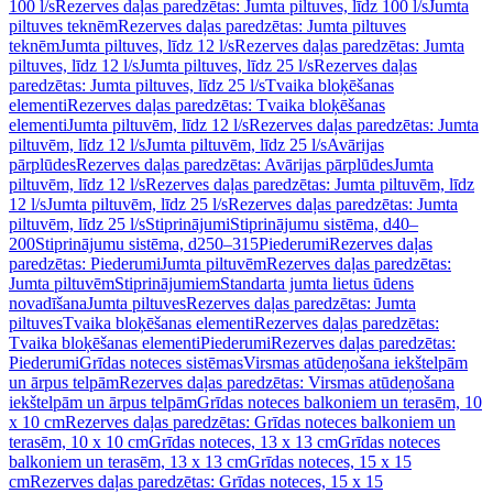
100 l/s
Rezerves daļas paredzētas: Jumta piltuves, līdz 100 l/s
Jumta
piltuves teknēm
Rezerves daļas paredzētas: Jumta piltuves
teknēm
Jumta piltuves, līdz 12 l/s
Rezerves daļas paredzētas: Jumta
piltuves, līdz 12 l/s
Jumta piltuves, līdz 25 l/s
Rezerves daļas
paredzētas: Jumta piltuves, līdz 25 l/s
Tvaika bloķēšanas
elementi
Rezerves daļas paredzētas: Tvaika bloķēšanas
elementi
Jumta piltuvēm, līdz 12 l/s
Rezerves daļas paredzētas: Jumta
piltuvēm, līdz 12 l/s
Jumta piltuvēm, līdz 25 l/s
Avārijas
pārplūdes
Rezerves daļas paredzētas: Avārijas pārplūdes
Jumta
piltuvēm, līdz 12 l/s
Rezerves daļas paredzētas: Jumta piltuvēm, līdz
12 l/s
Jumta piltuvēm, līdz 25 l/s
Rezerves daļas paredzētas: Jumta
piltuvēm, līdz 25 l/s
Stiprinājumi
Stiprinājumu sistēma, d40–
200
Stiprinājumu sistēma, d250–315
Piederumi
Rezerves daļas
paredzētas: Piederumi
Jumta piltuvēm
Rezerves daļas paredzētas:
Jumta piltuvēm
Stiprinājumiem
Standarta jumta lietus ūdens
novadīšana
Jumta piltuves
Rezerves daļas paredzētas: Jumta
piltuves
Tvaika bloķēšanas elementi
Rezerves daļas paredzētas:
Tvaika bloķēšanas elementi
Piederumi
Rezerves daļas paredzētas:
Piederumi
Grīdas noteces sistēmas
Virsmas atūdeņošana iekštelpām
un ārpus telpām
Rezerves daļas paredzētas: Virsmas atūdeņošana
iekštelpām un ārpus telpām
Grīdas noteces balkoniem un terasēm, 10
x 10 cm
Rezerves daļas paredzētas: Grīdas noteces balkoniem un
terasēm, 10 x 10 cm
Grīdas noteces, 13 x 13 cm
Grīdas noteces
balkoniem un terasēm, 13 x 13 cm
Grīdas noteces, 15 x 15
cm
Rezerves daļas paredzētas: Grīdas noteces, 15 x 15