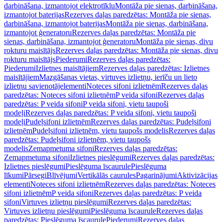
darbināšana, izmantojot elektrotīklu
Montāža pie sienas, darbināšana,
izmantojot baterijas
Rezerves daļas paredzētas: Montāža pie sienas,
darbināšana, izmantojot baterijas
Montāža pie sienas, darbināšana,
izmantojot ģeneratoru
Rezerves daļas paredzētas: Montāža pie
sienas, darbināšana, izmantojot ģeneratoru
Montāža pie sienas, divu
rokturu maisītājs
Rezerves daļas paredzētas: Montāža pie sienas, divu
rokturu maisītājs
Piederumi
Rezerves daļas paredzētas:
Piederumi
Izlietnes maisītājiem
Rezerves daļas paredzētas: Izlietnes
maisītājiem
Mazgāšanas vietas, virtuves izlietņu, ierīču un lieto
izlietņu savienotājelementi
Noteces sifoni izlietnēm
Rezerves daļas
paredzētas: Noteces sifoni izlietnēm
P veida sifoni
Rezerves daļas
paredzētas: P veida sifoni
P veida sifoni, vietu taupoši
modeļi
Rezerves daļas paredzētas: P veida sifoni, vietu taupoši
modeļi
Pudeļsifoni izlietnēm
Rezerves daļas paredzētas: Pudeļsifoni
izlietnēm
Pudeļsifoni izlietnēm, vietu taupošs modelis
Rezerves daļas
paredzētas: Pudeļsifoni izlietnēm, vietu taupošs
modelis
Zemapmetuma sifoni
Rezerves daļas paredzētas:
Zemapmetuma sifoni
Izlietnes pieslēgumi
Rezerves daļas paredzētas:
Izlietnes pieslēgumi
Pieslēguma īscaurule
Pieslēguma
līkumi
Pārsegi
Blīvējumi
Vertikālās caurules
Pagarinājumi
Aktivizācijas
elementi
Noteces sifoni izlietnēm
Rezerves daļas paredzētas: Noteces
sifoni izlietnēm
P veida sifoni
Rezerves daļas paredzētas: P veida
sifoni
Virtuves izlietņu pieslēgumi
Rezerves daļas paredzētas:
Virtuves izlietņu pieslēgumi
Pieslēguma īscaurule
Rezerves daļas
paredzētas: Pieslēguma īscaurule
Piederumi
Rezerves daļas