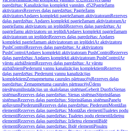
paredzētas: Kanalizācijas komplekti vannām, d52
Pagriežams
aktivizators
Rezerves daļas paredzētas: Pagriežams
aktivizators
Apdares komplekti pagriežamam aktivizatoram
Rezerves
daļas paredzētas: Apdares komplekti pagriežamam aktivizatoram
Ar
pagriežamu aktivizatoru un ieplūdi
Rezerves daļas paredzētas: Ar
pagriežamu aktivizatoru un ieplūdi
Apdares komplekti pagriežamam
aktivizatoram un ieplūdei
Rezerves daļas paredzētas: Apdares
komplekti pagriežamam aktivizatoram un ieplūdei
Ar aktivizatoru
PushControl
Rezerves daļas paredzētas: Ar aktivizatoru
PushControl
Apdares komplekti aktivizatoram PushControl
Rezerves
daļas paredzētas: Apdares komplekti aktivizatoram PushControl
Ar
vārstu aizbāžņiem
Rezerves daļas paredzētas: Ar vārstu
aizbāžņiem
Piederumi vannu kanalizācijas komplektiem
Rezerves
daļas paredzētas: Piederumi vannu kanalizācijas
komplektiem
Zemapmetuma caurules pārtraucējs
Rezerves daļas
paredzētas: Zemapmetuma caurules pārtraucējs
Ūdens
pieslēgumi
Instalācijas un skalošanas sistēmas
Geberit Duofix
Sienas
sistēmas
Rezerves daļas paredzētas: Sienas sistēmas
Stiprināšanas
sistēmas
Rezerves daļas paredzētas: Stiprināšanas sistēmas
Paneļu
apšuvums
Piederumi
Rezerves daļas paredzētas: Piederumi
Montāžas
elementi
Rezerves daļas paredzētas: Montāžas elementi
Tualetes podu
elementi
Rezerves daļas paredzētas: Tualetes podu elementi
Izlietņu
elementi
Rezerves daļas paredzētas: Izlietņu elementi
Bidē
elementi
Rezerves daļas paredzētas: Bidē elementi
Pisuāru