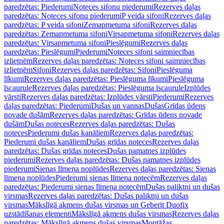
paredzētas: Piederumi
Noteces sifonu piederumi
Rezerves daļas
paredzētas: Noteces sifonu piederumi
P veida sifoni
Rezerves daļas
paredzētas: P veida sifoni
Zemapmetuma sifoni
Rezerves daļas
paredzētas: Zemapmetuma sifoni
Virsapmetuma sifoni
Rezerves daļas
paredzētas: Virsapmetuma sifoni
Pieslēgumi
Rezerves daļas
paredzētas: Pieslēgumi
Piederumi
Noteces sifoni saimniecības
izlietnēm
Rezerves daļas paredzētas: Noteces sifoni saimniecības
izlietnēm
Sifoni
Rezerves daļas paredzētas: Sifoni
Pieslēguma
līkumi
Rezerves daļas paredzētas: Pieslēguma līkumi
Pieslēguma
īscaurule
Rezerves daļas paredzētas: Pieslēguma īscaurule
Izplūdes
vārsti
Rezerves daļas paredzētas: Izplūdes vārsti
Piederumi
Rezerves
daļas paredzētas: Piederumi
Dušas un vannas
Dušas
Grīdas ūdens
novade dušām
Rezerves daļas paredzētas: Grīdas ūdens novade
dušām
Dušas noteces
Rezerves daļas paredzētas: Dušas
noteces
Piederumi dušas kanāliem
Rezerves daļas paredzētas:
Piederumi dušas kanāliem
Dušas grīdas noteces
Rezerves daļas
paredzētas: Dušas grīdas noteces
Dušas pamatnes izplūdes
piederumi
Rezerves daļas paredzētas: Dušas pamatnes izplūdes
piederumi
Sienas līmeņa noplūdes
Rezerves daļas paredzētas: Sienas
līmeņa noplūdes
Piederumi sienas līmeņa notecēm
Rezerves daļas
paredzētas: Piederumi sienas līmeņa notecēm
Dušas paliktņi un dušas
virsmas
Rezerves daļas paredzētas: Dušas paliktņi un dušas
virsmas
Mākslīgā akmens dušas virsmas un Geberit Duofix
uzstādīšanas elementi
Mākslīgā akmens dušas virsmas
Rezerves daļas
paredzētas: Mākslīgā akmens dušas virsmas
Montāžas