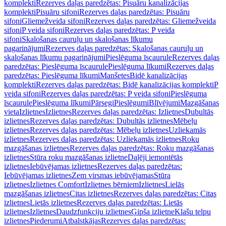
komplekti
Rezerves daļas paredzētas: Pisuāru kanalizācijas
komplekti
Pisuāru sifoni
Rezerves daļas paredzētas: Pisuāru
sifoni
Gliemežveida sifoni
Rezerves daļas paredzētas: Gliemežveida
sifoni
P veida sifoni
Rezerves daļas paredzētas: P veida
sifoni
Skalošanas cauruļu un skalošanas līkumu
pagarinājumi
Rezerves daļas paredzētas: Skalošanas cauruļu un
skalošanas līkumu pagarinājumi
Pieslēguma īscaurule
Rezerves daļas
paredzētas: Pieslēguma īscaurule
Pieslēguma līkumi
Rezerves daļas
paredzētas: Pieslēguma līkumi
Manšetes
Bidē kanalizācijas
komplekti
Rezerves daļas paredzētas: Bidē kanalizācijas komplekti
P
veida sifoni
Rezerves daļas paredzētas: P veida sifoni
Pieslēguma
īscaurule
Pieslēguma līkumi
Pārsegi
Pieslēgumi
Blīvējumi
Mazgāšanas
vieta
Izlietnes
Izlietnes
Rezerves daļas paredzētas: Izlietnes
Dubultās
izlietnes
Rezerves daļas paredzētas: Dubultās izlietnes
Mēbeļu
izlietnes
Rezerves daļas paredzētas: Mēbeļu izlietnes
Uzliekamās
izlietnes
Rezerves daļas paredzētas: Uzliekamās izlietnes
Roku
mazgāšanas izlietnes
Rezerves daļas paredzētas: Roku mazgāšanas
izlietnes
Stūra roku mazgāšanas izlietne
Daļēji iemontētās
izlietnes
Iebūvējamas izlietnes
Rezerves daļas paredzētas:
Iebūvējamas izlietnes
Zem virsmas iebūvējamas
Stūra
izlietnes
Izlietnes Comfort
Izlietnes bērniem
Izlietnes
Lielās
mazgāšanas izlietnes
Citas izlietnes
Rezerves daļas paredzētas: Citas
izlietnes
Lietās izlietnes
Rezerves daļas paredzētas: Lietās
izlietnes
Izlietnes
Daudzfunkciju izlietnes
Ģipša izlietne
Klašu telpu
izlietnes
Piederumi
Atbalstkājas
Rezerves daļas paredzētas: