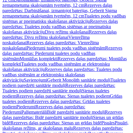
zemapmetuma skalojamām tvertnēm, 12 cm
Rezerves daļas
paredzētas: Darbināšanai, izmantojot baterijas, Geberit Sigma
zemapmetuma skalojamām tvertnēm, 12 cm
Tualetes podu vadības
sistēmas ar pneimatisku skalošanas aktivizāciju
Rezerves daļas
paredzētas: Tualetes podu vadības sistēmas ar pneimatisku
skalošanas aktivizāciju
Divu režīmu skalošanai
Rezerves daļas
paredzētas: Divu režīmu skalošanai
Vienrežīma
noskalošanai
Rezerves daļas paredzētas: Vienrežīma
noskalošanai
Piederumi tualetes podu vadības sistēmām
Rezerves
daļas paredzētas: Piederumi tualetes podu vadības
sistēmām
Montāžas komplekti
Rezerves daļas paredzētas: Montāžas
komplekti
Tualetes podu vadības sistēmām ar elektronisku
skalošanas aktivizāciju
Rezerves daļas paredzētas: Tualetes podu
vadības sistēmām ar elektronisku skalošanas
aktivizāciju
Savienojumi
Geberit Monolith sanitārie moduļi
Tualetes
podiem paredzēti sanitārie moduļi
Rezerves daļas paredzētas:
Tualetes podiem paredzēti sanitārie moduļi
Sienas tualetes
podiem
Rezerves daļas paredzētas: Sienas tualetes podiem
Grīdas
tualetes podiem
Rezerves daļas paredzētas: Grīdas tualetes
podiem
Piederumi
Rezerves daļas paredzētas:
Piederumi
Palīgmateriāli
Bidē paredzēti sanitārie moduļi
Rezerves
daļas paredzētas: Bidē paredzēti sanitārie moduļi
Sienas un grīdas
bidē
Rezerves daļas paredzētas: Sienas un grīdas bidē
Pisuārs
Pisuāri,
skalošanas režīms, ar skalošanas malu
Rezerves daļas paredzētas: