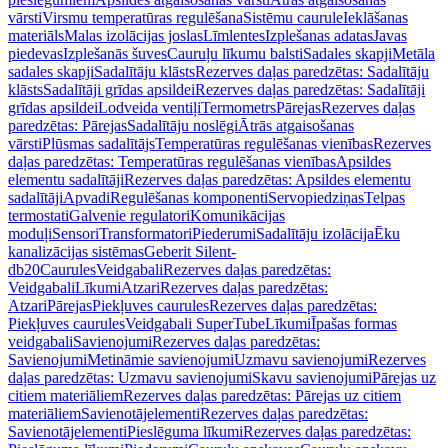
vārsti
Virsmu temperatūras regulēšana
Sistēmu caurule
Ieklāšanas
materiāls
Malas izolācijas joslas
Līmlentes
Izplešanas adatas
Javas
piedevas
Izplešanās šuves
Cauruļu līkumu balsti
Sadales skapji
Metāla
sadales skapji
Sadalītāju klāsts
Rezerves daļas paredzētas: Sadalītāju
klāsts
Sadalītāji grīdas apsildei
Rezerves daļas paredzētas: Sadalītāji
grīdas apsildei
Lodveida ventiļi
Termometrs
Pārejas
Rezerves daļas
paredzētas: Pārejas
Sadalītāju noslēgi
Ātrās atgaisošanas
vārsti
Plūsmas sadalītājs
Temperatūras regulēšanas vienības
Rezerves
daļas paredzētas: Temperatūras regulēšanas vienības
Apsildes
elementu sadalītāji
Rezerves daļas paredzētas: Apsildes elementu
sadalītāji
Apvadi
Regulēšanas komponenti
Servopiedziņas
Telpas
termostati
Galvenie regulatori
Komunikācijas
moduļi
Sensori
Transformatori
Piederumi
Sadalītāju izolācija
Ēku
kanalizācijas sistēmas
Geberit Silent-
db20
Caurules
Veidgabali
Rezerves daļas paredzētas:
Veidgabali
Līkumi
Atzari
Rezerves daļas paredzētas:
Atzari
Pārejas
Piekļuves caurules
Rezerves daļas paredzētas:
Piekļuves caurules
Veidgabali SuperTube
Līkumi
Īpašas formas
veidgabali
Savienojumi
Rezerves daļas paredzētas:
Savienojumi
Metināmie savienojumi
Uzmavu savienojumi
Rezerves
daļas paredzētas: Uzmavu savienojumi
Skavu savienojumi
Pārejas uz
citiem materiāliem
Rezerves daļas paredzētas: Pārejas uz citiem
materiāliem
Savienotājelementi
Rezerves daļas paredzētas:
Savienotājelementi
Pieslēguma līkumi
Rezerves daļas paredzētas: