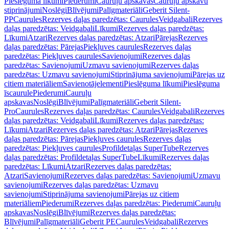
Pieslēguma līkumi
Piederumi
Cauruļu apskavas
Cauruļu apskavu
stiprinājumi
Noslēgi
Blīvējumi
Palīgmateriāli
Geberit Silent-
PP
Caurules
Rezerves daļas paredzētas: Caurules
Veidgabali
Rezerves
daļas paredzētas: Veidgabali
Līkumi
Rezerves daļas paredzētas:
Līkumi
Atzari
Rezerves daļas paredzētas: Atzari
Pārejas
Rezerves
daļas paredzētas: Pārejas
Piekļuves caurules
Rezerves daļas
paredzētas: Piekļuves caurules
Savienojumi
Rezerves daļas
paredzētas: Savienojumi
Uzmavu savienojumi
Rezerves daļas
paredzētas: Uzmavu savienojumi
Stiprinājuma savienojumi
Pārejas uz
citiem materiāliem
Savienotājelementi
Pieslēguma līkumi
Pieslēguma
īscaurule
Piederumi
Cauruļu
apskavas
Noslēgi
Blīvējumi
Palīgmateriāli
Geberit Silent-
Pro
Caurules
Rezerves daļas paredzētas: Caurules
Veidgabali
Rezerves
daļas paredzētas: Veidgabali
Līkumi
Rezerves daļas paredzētas:
Līkumi
Atzari
Rezerves daļas paredzētas: Atzari
Pārejas
Rezerves
daļas paredzētas: Pārejas
Piekļuves caurules
Rezerves daļas
paredzētas: Piekļuves caurules
Profildetaļas SuperTube
Rezerves
daļas paredzētas: Profildetaļas SuperTube
Līkumi
Rezerves daļas
paredzētas: Līkumi
Atzari
Rezerves daļas paredzētas:
Atzari
Savienojumi
Rezerves daļas paredzētas: Savienojumi
Uzmavu
savienojumi
Rezerves daļas paredzētas: Uzmavu
savienojumi
Stiprinājuma savienojumi
Pārejas uz citiem
materiāliem
Piederumi
Rezerves daļas paredzētas: Piederumi
Cauruļu
apskavas
Noslēgi
Blīvējumi
Rezerves daļas paredzētas:
Blīvējumi
Palīgmateriāli
Geberit PE
Caurules
Veidgabali
Rezerves