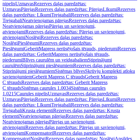
nipelis
Uzmavas
Rezerves daļas paredzētas:
Uzmavas
Pārejas
Rezerves daļas paredzētas: Pārejas
Līkumi
Rezerves
daļas paredzētas: Līkumi
Trejgabali
Rezerves daļas paredzētas:
Trejgabali
Neatvienojamas pārejas
Rezerves daļas paredzētas:
Neatvienojamas pārejas
Pārejas un savienojumi,
atvienojami
Rezerves daļas paredzētas: Pārejas un savienojumi,
atvienojami
Noslēgi
Rezerves daļas paredzētas:
Noslēgi
Pieslēgumi
Rezerves daļas paredzētas:
Pieslēgumi
GeberitMapress nerūsējošais tērauds, piederumi
Rezerves
daļas paredzētas: GeberitMapress nerūsējošais tērauds,
piederumi
Blīves caurulēm un veidgabaliem
Stiprinājumi
caurulēm
Stiprinājumi pieslēgumiem
Rezerves daļas paredzētas:
Stiprinājumi pieslēgumiem
Sistēmas blīves
Skrūvju komplekti atloku
savienojumiem
Geberit Mapress C tērauds
Geberit Mapress
C tērauds
Rezerves daļas paredzētas: Geberit Mapress
C tērauds
Sistēmas caurules 1.0034
Sistēmas caurules
1.0215
Caurules nipelis
Uzmavas
Rezerves daļas paredzētas:
Uzmavas
Pārejas
Rezerves daļas paredzētas: Pārejas
Līkumi
Rezerves
daļas paredzētas: Līkumi
Trejgabali
Rezerves daļas paredzētas:
Trejgabali
Krusta elementi
Rezerves daļas paredzētas: Krusta
elementi
Neatvienojamas pārejas
Rezerves daļas paredzētas:
Neatvienojamas pārejas
Pārejas un savienojumi,
atvienojami
Rezerves daļas paredzētas: Pārejas un savienojumi,
atvienojami
Kompensatori
Rezerves daļas paredzētas:
Kompensatori
Noslēgi
Rezerves daļas paredzētas: Noslēgi
Apsildes