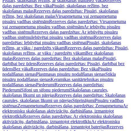
Pisuāri, skalošanas režīms, ar skalošanas malu
Bez vāka
Rezerves
daļas paredzētas: Bez vāka
Pisuāri, skalošanas režīms, bez
skalošanas malas
Rezerves daļas paredzētas: Pisuāri, skalošanas
režīms, bez skalošanas malas
Virsapmetuma vai zemapmetuma
pisuāru vadības sistēmām
Rezerves daļas paredzētas: Virsapmetuma
vai zemapmetuma pisuāru vadības sistēmām
Ar iebūvētu pisuāru
vadības sistēmu
Rezerves daļas paredzētas: Ar iebūvētu pisuāru
vadības sistēmu
Iebūvētai pisuāru vadības sistēmai
Rezerves daļas
paredzētas: Iebūvētai pisuāru vadības sistēmai
Pisuāri, skalošanas
režīms, ar vāku / paredzēts vākam
Rezerves daļas paredzētas: Pisuāri,
skalošanas režīms, ar vāku / paredzēts vākam
Bez skalošanas
malas
Rezerves daļas paredzētas: Bez skalošanas malas
Pisuāri,
darbībai bez ūdens
Rezerves daļas paredzētas: Pisuāri, darbībai bez
ūdens
Bez vāka
Rezerves daļas paredzētas: Bez vāka
Pisuāru
nodalīšanas sienas
Plastmasas pisuāru nodalīšanas sienas
Stikla
pisuāru nodalīšanas sienas
Keramikas sanitārtehnikas pisuāru
nodalīšanas sienas
Piederumi
Rezerves daļas paredzētas:
Piederumi
Sifoni un sifonu piederumi
Skalošanas caurules,
skalošanas līkumi un pārejas
Rezerves daļas paredzētas: Skalošanas
caurules, skalošanas līkumi un pārejas
Stiprinājumi
Pisuāru vadības
sistēmas
Zemapmetuma
Rezerves daļas paredzētas: Zemapmetuma
Ar
elektronisku skalošanas aktivizāciju, darbināšana, izmantojot
elektrotīklu
Rezerves daļas paredzētas: Ar elektronisku skalošanas
aktivizāciju, darbināšana, izmantojot elektrotīklu
Ar elektronisku
skalošanas aktivizāciju, darbināšana, izmantojot baterijas
Rezerves