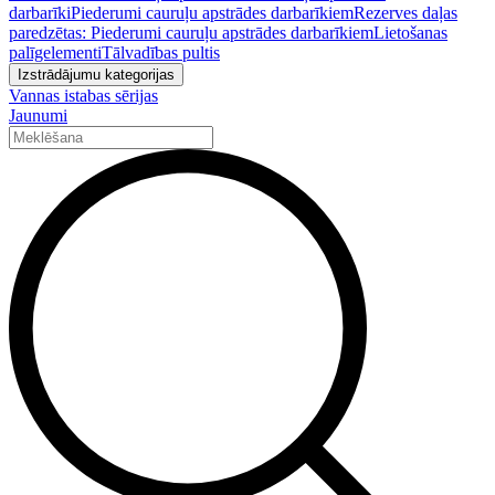
darbarīki
Piederumi cauruļu apstrādes darbarīkiem
Rezerves daļas
paredzētas: Piederumi cauruļu apstrādes darbarīkiem
Lietošanas
palīgelementi
Tālvadības pultis
Izstrādājumu kategorijas
Vannas istabas sērijas
Jaunumi