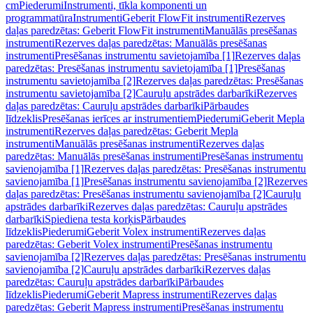
cm
Piederumi
Instrumenti, tīkla komponenti un
programmatūra
Instrumenti
Geberit FlowFit instrumenti
Rezerves
daļas paredzētas: Geberit FlowFit instrumenti
Manuālās presēšanas
instrumenti
Rezerves daļas paredzētas: Manuālās presēšanas
instrumenti
Presēšanas instrumentu savietojamība [1]
Rezerves daļas
paredzētas: Presēšanas instrumentu savietojamība [1]
Presēšanas
instrumentu savietojamība [2]
Rezerves daļas paredzētas: Presēšanas
instrumentu savietojamība [2]
Cauruļu apstrādes darbarīki
Rezerves
daļas paredzētas: Cauruļu apstrādes darbarīki
Pārbaudes
līdzeklis
Presēšanas ierīces ar instrumentiem
Piederumi
Geberit Mepla
instrumenti
Rezerves daļas paredzētas: Geberit Mepla
instrumenti
Manuālās presēšanas instrumenti
Rezerves daļas
paredzētas: Manuālās presēšanas instrumenti
Presēšanas instrumentu
savienojamība [1]
Rezerves daļas paredzētas: Presēšanas instrumentu
savienojamība [1]
Presēšanas instrumentu savienojamība [2]
Rezerves
daļas paredzētas: Presēšanas instrumentu savienojamība [2]
Cauruļu
apstrādes darbarīki
Rezerves daļas paredzētas: Cauruļu apstrādes
darbarīki
Spiediena testa korķis
Pārbaudes
līdzeklis
Piederumi
Geberit Volex instrumenti
Rezerves daļas
paredzētas: Geberit Volex instrumenti
Presēšanas instrumentu
savienojamība [2]
Rezerves daļas paredzētas: Presēšanas instrumentu
savienojamība [2]
Cauruļu apstrādes darbarīki
Rezerves daļas
paredzētas: Cauruļu apstrādes darbarīki
Pārbaudes
līdzeklis
Piederumi
Geberit Mapress instrumenti
Rezerves daļas
paredzētas: Geberit Mapress instrumenti
Presēšanas instrumentu