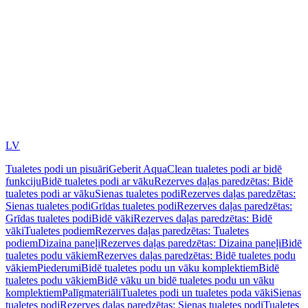
LV
Tualetes podi un pisuāri
Geberit AquaClean tualetes podi ar bidē
funkciju
Bidē tualetes podi ar vāku
Rezerves daļas paredzētas: Bidē
tualetes podi ar vāku
Sienas tualetes podi
Rezerves daļas paredzētas:
Sienas tualetes podi
Grīdas tualetes podi
Rezerves daļas paredzētas:
Grīdas tualetes podi
Bidē vāki
Rezerves daļas paredzētas: Bidē
vāki
Tualetes podiem
Rezerves daļas paredzētas: Tualetes
podiem
Dizaina paneļi
Rezerves daļas paredzētas: Dizaina paneļi
Bidē
tualetes podu vākiem
Rezerves daļas paredzētas: Bidē tualetes podu
vākiem
Piederumi
Bidē tualetes podu un vāku komplektiem
Bidē
tualetes podu vākiem
Bidē vāku un bidē tualetes podu un vāku
komplektiem
Palīgmateriāli
Tualetes podi un tualetes poda vāki
Sienas
tualetes podi
Rezerves daļas paredzētas: Sienas tualetes podi
Tualetes