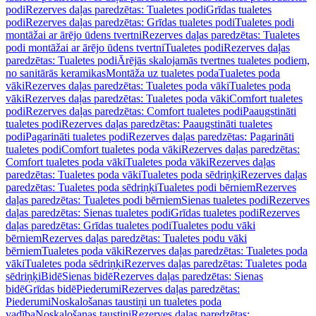
podi
Rezerves daļas paredzētas: Tualetes podi
Grīdas tualetes
podi
Rezerves daļas paredzētas: Grīdas tualetes podi
Tualetes podi
montāžai ar ārējo ūdens tvertni
Rezerves daļas paredzētas: Tualetes
podi montāžai ar ārējo ūdens tvertni
Tualetes podi
Rezerves daļas
paredzētas: Tualetes podi
Ārējās skalojamās tvertnes tualetes podiem,
no sanitārās keramikas
Montāža uz tualetes poda
Tualetes poda
vāki
Rezerves daļas paredzētas: Tualetes poda vāki
Tualetes poda
vāki
Rezerves daļas paredzētas: Tualetes poda vāki
Comfort tualetes
podi
Rezerves daļas paredzētas: Comfort tualetes podi
Paaugstināti
tualetes podi
Rezerves daļas paredzētas: Paaugstināti tualetes
podi
Pagarināti tualetes podi
Rezerves daļas paredzētas: Pagarināti
tualetes podi
Comfort tualetes poda vāki
Rezerves daļas paredzētas:
Comfort tualetes poda vāki
Tualetes poda vāki
Rezerves daļas
paredzētas: Tualetes poda vāki
Tualetes poda sēdriņķi
Rezerves daļas
paredzētas: Tualetes poda sēdriņķi
Tualetes podi bērniem
Rezerves
daļas paredzētas: Tualetes podi bērniem
Sienas tualetes podi
Rezerves
daļas paredzētas: Sienas tualetes podi
Grīdas tualetes podi
Rezerves
daļas paredzētas: Grīdas tualetes podi
Tualetes podu vāki
bērniem
Rezerves daļas paredzētas: Tualetes podu vāki
bērniem
Tualetes poda vāki
Rezerves daļas paredzētas: Tualetes poda
vāki
Tualetes poda sēdriņķi
Rezerves daļas paredzētas: Tualetes poda
sēdriņķi
Bidē
Sienas bidē
Rezerves daļas paredzētas: Sienas
bidē
Grīdas bidē
Piederumi
Rezerves daļas paredzētas:
Piederumi
Noskalošanas taustiņi un tualetes poda
vadība
Noskalošanas taustiņi
Rezerves daļas paredzētas: