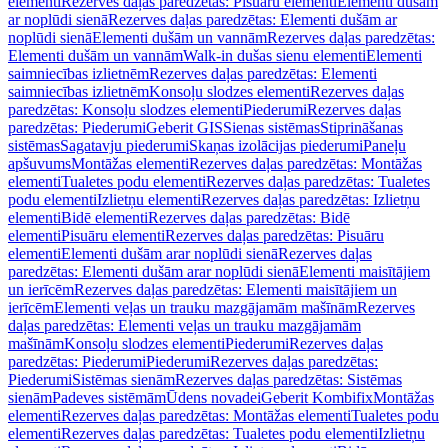
elementi
Rezerves daļas paredzētas: Pisuāru elementi
Elementi dušām
ar noplūdi sienā
Rezerves daļas paredzētas: Elementi dušām ar
noplūdi sienā
Elementi dušām un vannām
Rezerves daļas paredzētas:
Elementi dušām un vannām
Walk-in dušas sienu elementi
Elementi
saimniecības izlietnēm
Rezerves daļas paredzētas: Elementi
saimniecības izlietnēm
Konsoļu slodzes elementi
Rezerves daļas
paredzētas: Konsoļu slodzes elementi
Piederumi
Rezerves daļas
paredzētas: Piederumi
Geberit GIS
Sienas sistēmas
Stiprināšanas
sistēmas
Sagatavju piederumi
Skaņas izolācijas piederumi
Paneļu
apšuvums
Montāžas elementi
Rezerves daļas paredzētas: Montāžas
elementi
Tualetes podu elementi
Rezerves daļas paredzētas: Tualetes
podu elementi
Izlietņu elementi
Rezerves daļas paredzētas: Izlietņu
elementi
Bidē elementi
Rezerves daļas paredzētas: Bidē
elementi
Pisuāru elementi
Rezerves daļas paredzētas: Pisuāru
elementi
Elementi dušām arar noplūdi sienā
Rezerves daļas
paredzētas: Elementi dušām arar noplūdi sienā
Elementi maisītājiem
un ierīcēm
Rezerves daļas paredzētas: Elementi maisītājiem un
ierīcēm
Elementi veļas un trauku mazgājamām mašīnām
Rezerves
daļas paredzētas: Elementi veļas un trauku mazgājamām
mašīnām
Konsoļu slodzes elementi
Piederumi
Rezerves daļas
paredzētas: Piederumi
Piederumi
Rezerves daļas paredzētas:
Piederumi
Sistēmas sienām
Rezerves daļas paredzētas: Sistēmas
sienām
Padeves sistēmām
Ūdens novadei
Geberit Kombifix
Montāžas
elementi
Rezerves daļas paredzētas: Montāžas elementi
Tualetes podu
elementi
Rezerves daļas paredzētas: Tualetes podu elementi
Izlietņu