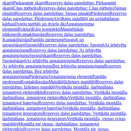
skapji
Piekaramie skapji
Rezerves daļas paredzētas: Piekaramie
skapji
Citas mēbeles
Rezerves daļas paredzētas: Citas mēbeles
Sienas
plaukti
Rezerves daļas paredzētas: Sienas plaukti
Piederumi
Rezerves
daļas paredzētas: Piederumi
Atvilktņu sadalītāji un uzglabāšanas
kārbas
Dvieļu turētāji un dvieļu āķi
Apgaismojuma
elementi
Rokturi
Kāju komplekti
Magnētiskās
plāksnes
Kontaktligzdas
Rezerves daļas paredzētas:
Kontaktligzdas
Papildu piederumi
Spoguļi un
spoguļskapji
Spoguļi
Rezerves daļas paredzētas: Spoguļi
Ar iebūvētu
apgaismojumu
Rezerves daļas paredzētas: Ar iebūvētu
apgaismojumu
Spoguļskapji
Rezerves daļas paredzētas:
Spoguļskapji
Ar iebūvētu apgaismojumu
Rezerves daļas paredzētas:
Ar iebūvētu apgaismojumu
Bez iebūvēta apgaismojuma
Rezerves
daļas paredzētas: Bez iebūvēta
apgaismojuma
Piederumi
Apgaismojuma elementi
Papildu
piederumi
Kontaktligzdas
Maisītāji
Izlietnes maisītāji
Rezerves daļas
paredzētas: Izlietnes maisītāji
Vertikāla montāža, darbināšana,
izmantojot elektrotīklu
Rezerves daļas paredzētas: Vertikāla montāža,
darbināšana, izmantojot elektrotīklu
Vertikāla montāža, darbināšana,
izmantojot baterijas
Rezerves daļas paredzētas: Vertikāla montāža,
darbināšana, izmantojot baterijas
Vertikāla montāža, darbināšana,
izmantojot ģeneratoru
Rezerves daļas paredzētas: Vertikāla montāža,
darbināšana, izmantojot ģeneratoru
Vertikāla montāža, vienas sviras
maisītājs
Montāža pie sienas, darbināšana, izmantojot
elektrotīklu
Rezerves daļas paredzētas: Montāža pie sienas,