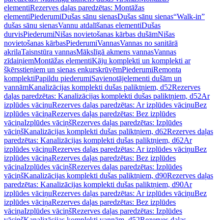
elementi
Rezerves daļas paredzētas: Montāžas
elementi
Piederumi
Dušas sānu sienas
Dušas sānu sienas
“Walk-in”
dušas sānu sienas
Vannu atdalīšanas elementi
Dušas
durvis
Piederumi
Nišas novietošanas kārbas dušām
Nišas
novietošanas kārbas
Piederumi
Vannas
Vannas no sanitārā
akrila
Taisnstūra vannas
Mākslīgā akmens vannas
Vannas
zīdaiņiem
Montāžas elementi
Kāju komplekti un komplekti ar
šķērsstieņiem un sienas enkurskrūvēm
Piederumi
Remonta
komplekti
Papildu piederumi
Savienotājelementi dušām un
vannām
Kanalizācijas komplekti dušas paliktņiem, d52
Rezerves
daļas paredzētas: Kanalizācijas komplekti dušas paliktņiem, d52
Ar
izplūdes vāciņu
Rezerves daļas paredzētas: Ar izplūdes vāciņu
Bez
izplūdes vāciņa
Rezerves daļas paredzētas: Bez izplūdes
vāciņa
Izplūdes vāciņš
Rezerves daļas paredzētas: Izplūdes
vāciņš
Kanalizācijas komplekti dušas paliktņiem, d62
Rezerves daļas
paredzētas: Kanalizācijas komplekti dušas paliktņiem, d62
Ar
izplūdes vāciņu
Rezerves daļas paredzētas: Ar izplūdes vāciņu
Bez
izplūdes vāciņa
Rezerves daļas paredzētas: Bez izplūdes
vāciņa
Izplūdes vāciņš
Rezerves daļas paredzētas: Izplūdes
vāciņš
Kanalizācijas komplekti dušas paliktņiem, d90
Rezerves daļas
paredzētas: Kanalizācijas komplekti dušas paliktņiem, d90
Ar
izplūdes vāciņu
Rezerves daļas paredzētas: Ar izplūdes vāciņu
Bez
izplūdes vāciņa
Rezerves daļas paredzētas: Bez izplūdes
vāciņa
Izplūdes vāciņš
Rezerves daļas paredzētas: Izplūdes
vāciņš
Kanalizācijas komplekti vannām, d52
Rezerves daļas