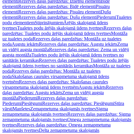
elementi
Rezerves daļas paredzētas: Izlietņu elementi
Bidē
elementi
Rezerves daļas paredzētas: Bidē elementi
Pisuāru
elementi
Rezerves daļas paredzētas: Pisuāru elementi
Dušu
elementi
Rezerves daļas paredzētas: Dušu elementi
Piederumi
Tualetes
podu elementiem
Stiprinājumiem
Ārējās skalojamā ūdens
tvertnes
Tualetes podu ārējās skalojamā ūdens tvertnes
Rezerves daļas
paredzētas: Tualetes podu ārējās skalojamā ūdens tvertnes
Montāža
uz tualetes poda
Rezerves daļas paredzētas: Montāža uz tualetes
poda
Augstu iekārts
Rezerves daļas paredzētas: Augstu iekārts
Zema
un vidēji augsta montāža
Rezerves daļas paredzētas: Zema un vidēji
augsta montāža
Tualetes podu ārējās skalojamā ūdens tvertnes no
sanitārās keramikas
Rezerves daļas paredzētas: Tualetes podu ārējās
skalojamā ūdens tvertnes no sanitārās keramikas
Montāža uz tualetes
poda
Rezerves daļas paredzētas: Montāža uz tualetes
poda
Skalošanas caurules virsapmetuma skalojamā ūdens
tvertnēm
Rezerves daļas paredzētas: Skalošanas caurules
virsapmetuma skalojamā ūdens tvertnēm
Augstu iekārts
Rezerves
daļas paredzētas: Augstu iekārts
Zema un vidēji augsta
montāža
Piederumi
Rezerves daļas paredzētas:
Piederumi
Pieslēgumi
Rezerves daļas paredzētas: Pieslēgumi
Stūra
vārsti
Manšetes
Zemapmetuma skalojamās tvertnes
Sigma
zemapmetuma skalojamās tvertnes
Rezerves daļas paredzētas: Sigma
zemapmetuma skalojamās tvertnes
Omega zemapmetuma skalojamās
tvertnes
Rezerves daļas paredzētas: Omega zemapmetuma
skalojamās tvertnes
Delta zemapmetuma skalojamās