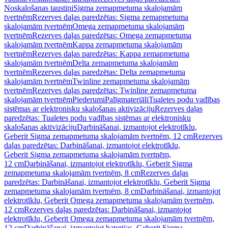
Noskalošanas taustiņi
Sigma zemapmetuma skalojamām
tvertnēm
Rezerves daļas paredzētas: Sigma zemapmetuma
skalojamām tvertnēm
Omega zemapmetuma skalojamām
tvertnēm
Rezerves daļas paredzētas: Omega zemapmetuma
skalojamām tvertnēm
Kappa zemapmetuma skalojamām
tvertnēm
Rezerves daļas paredzētas: Kappa zemapmetuma
skalojamām tvertnēm
Delta zemapmetuma skalojamām
tvertnēm
Rezerves daļas paredzētas: Delta zemapmetuma
skalojamām tvertnēm
Twinline zemapmetuma skalojamām
tvertnēm
Rezerves daļas paredzētas: Twinline zemapmetuma
skalojamām tvertnēm
Piederumi
Palīgmateriāli
Tualetes podu vadības
sistēmas ar elektronisku skalošanas aktivizāciju
Rezerves daļas
paredzētas: Tualetes podu vadības sistēmas ar elektronisku
skalošanas aktivizāciju
Darbināšanai, izmantojot elektrotīklu,
Geberit Sigma zemapmetuma skalojamām tvertnēm, 12 cm
Rezerves
daļas paredzētas: Darbināšanai, izmantojot elektrotīklu,
Geberit Sigma zemapmetuma skalojamām tvertnēm,
12 cm
Darbināšanai, izmantojot elektrotīklu, Geberit Sigma
zemapmetuma skalojamām tvertnēm, 8 cm
Rezerves daļas
paredzētas: Darbināšanai, izmantojot elektrotīklu, Geberit Sigma
zemapmetuma skalojamām tvertnēm, 8 cm
Darbināšanai, izmantojot
elektrotīklu, Geberit Omega zemapmetuma skalojamām tvertnēm,
12 cm
Rezerves daļas paredzētas: Darbināšanai, izmantojot
elektrotīklu, Geberit Omega zemapmetuma skalojamām tvertnēm,
12 cm
Darbināšanai, izmantojot baterijas, Geberit Sigma