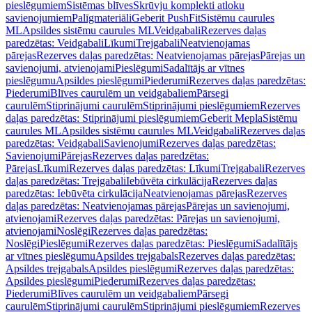
pieslēgumiem
Sistēmas blīves
Skrūvju komplekti atloku
savienojumiem
Palīgmateriāli
Geberit PushFit
Sistēmu caurules
ML
Apsildes sistēmu caurules ML
Veidgabali
Rezerves daļas
paredzētas: Veidgabali
Līkumi
Trejgabali
Neatvienojamas
pārejas
Rezerves daļas paredzētas: Neatvienojamas pārejas
Pārejas un
savienojumi, atvienojami
Pieslēgumi
Sadalītājs ar vītnes
pieslēgumu
Apsildes pieslēgumi
Piederumi
Rezerves daļas paredzētas:
Piederumi
Blīves caurulēm un veidgabaliem
Pārsegi
caurulēm
Stiprinājumi caurulēm
Stiprinājumi pieslēgumiem
Rezerves
daļas paredzētas: Stiprinājumi pieslēgumiem
Geberit Mepla
Sistēmu
caurules ML
Apsildes sistēmu caurules ML
Veidgabali
Rezerves daļas
paredzētas: Veidgabali
Savienojumi
Rezerves daļas paredzētas:
Savienojumi
Pārejas
Rezerves daļas paredzētas:
Pārejas
Līkumi
Rezerves daļas paredzētas: Līkumi
Trejgabali
Rezerves
daļas paredzētas: Trejgabali
Iebūvēta cirkulācija
Rezerves daļas
paredzētas: Iebūvēta cirkulācija
Neatvienojamas pārejas
Rezerves
daļas paredzētas: Neatvienojamas pārejas
Pārejas un savienojumi,
atvienojami
Rezerves daļas paredzētas: Pārejas un savienojumi,
atvienojami
Noslēgi
Rezerves daļas paredzētas:
Noslēgi
Pieslēgumi
Rezerves daļas paredzētas: Pieslēgumi
Sadalītājs
ar vītnes pieslēgumu
Apsildes trejgabals
Rezerves daļas paredzētas:
Apsildes trejgabals
Apsildes pieslēgumi
Rezerves daļas paredzētas:
Apsildes pieslēgumi
Piederumi
Rezerves daļas paredzētas:
Piederumi
Blīves caurulēm un veidgabaliem
Pārsegi
caurulēm
Stiprinājumi caurulēm
Stiprinājumi pieslēgumiem
Rezerves