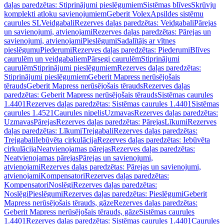
daļas paredzētas: Stiprinājumi pieslēgumiem
Sistēmas blīves
Skrūvju
komplekti atloku savienojumiem
Geberit Volex
Apsildes sistēmu
caurules SL
Veidgabali
Rezerves daļas paredzētas: Veidgabali
Pārejas
un savienojumi, atvienojami
Rezerves daļas paredzētas: Pārejas un
savienojumi, atvienojami
Pieslēgumi
Sadalītājs ar vītnes
pieslēgumu
Piederumi
Rezerves daļas paredzētas: Piederumi
Blīves
caurulēm un veidgabaliem
Pārsegi caurulēm
Stiprinājumi
caurulēm
Stiprinājumi pieslēgumiem
Rezerves daļas paredzētas:
Stiprinājumi pieslēgumiem
Geberit Mapress nerūsējošais
tērauds
Geberit Mapress nerūsējošais tērauds
Rezerves daļas
paredzētas: Geberit Mapress nerūsējošais tērauds
Sistēmas caurules
1.4401
Rezerves daļas paredzētas: Sistēmas caurules 1.4401
Sistēmas
caurules 1.4521
Caurules nipelis
Uzmavas
Rezerves daļas paredzētas:
Uzmavas
Pārejas
Rezerves daļas paredzētas: Pārejas
Līkumi
Rezerves
daļas paredzētas: Līkumi
Trejgabali
Rezerves daļas paredzētas:
Trejgabali
Iebūvēta cirkulācija
Rezerves daļas paredzētas: Iebūvēta
cirkulācija
Neatvienojamas pārejas
Rezerves daļas paredzētas:
Neatvienojamas pārejas
Pārejas un savienojumi,
atvienojami
Rezerves daļas paredzētas: Pārejas un savienojumi,
atvienojami
Kompensatori
Rezerves daļas paredzētas:
Kompensatori
Noslēgi
Rezerves daļas paredzētas:
Noslēgi
Pieslēgumi
Rezerves daļas paredzētas: Pieslēgumi
Geberit
Mapress nerūsējošais tērauds, gāze
Rezerves daļas paredzētas:
Geberit Mapress nerūsējošais tērauds, gāze
Sistēmas caurules
1.4401
Rezerves daļas paredzētas: Sistēmas caurules 1.4401
Caurules