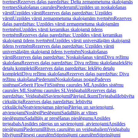
tvertnes
Rezerves daļas paredzētas: Delta zemapmetuma skalojamās
tvertnes
Skalošanas caurules
Piederumi
Uzpildes un noskalošanas
vārsti
Uzpildes vārsti
Rezerves daļas paredzētas: Uzpildes
vārsti
Uzpildes vārsti zemapmetuma skalojamām tvertnēm
Rezerves
daļas paredzētas: Uzpildes vārsti zemapmetuma skalojamām
tvertnēm
Uzpildes vārsti keramikas skalojamā ūdens
tvertnēm
Rezerves daļas paredzētas: Uzpildes vārsti keramikas
skalojamā ūdens tvertnēm
Uzpildes vārsti universālajām skalojamā
ūdens tvertnēm
Rezerves daļas paredzētas: Uzpildes vārsti
universālajām skalojamā ūdens tvertnēm
Noskalošanas
vārsti
Rezerves daļas paredzētas: Noskalošanas vārsti
Divu režīmu
skalošana
Rezerves daļas paredzētas: Divu režīmu skalošana
Iekšējo
detaļu komplekti
Rezerves daļas paredzētas: Iekšējo detaļu
komplekti
Divu režīmu skalošana
Rezerves daļas paredzētas: Divu
režīmu skalošana
Piederumi
Noskalošanas pogas
Padeves
sistēmas
Geberit FlowFit
Sistēmu caurules ML
Apsildes sistēmu
caurules ML
Sistēmu caurules SL
Veidgabali
Rezerves daļas
paredzētas: Veidgabali
Savienojumi
Pārejas
Līkumi
Trejgabali
Iebūvēta
cirkulācija
Rezerves daļas paredzētas: Iebūvēta
cirkulācija
Neatvienojamas pārejas
Pārejas un savienojumi,
atvienojami
Noslēgi
Pieslēgumi
Sadalītājs ar vītnes
pieslēgumu
Sadalītājs ar presēšanas pieslēgumu
Apsildes
trejgabals
Apsildes pārejas un savienojumi, atvienojami
Apsildes
pieslēgumi
Piederumi
Blīves caurulēm un veidgabaliem
Veidgabalu
blīvējumi
Pārsegi caurulēm
Stiprinājumi caurulēm
Stiprinājumi