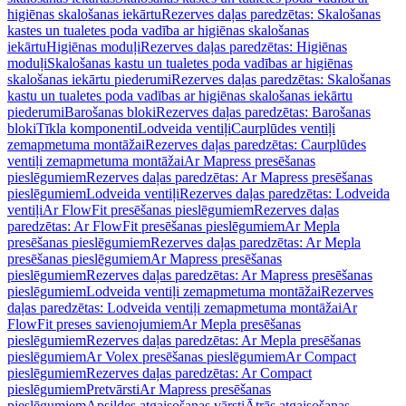
higiēnas skalošanas iekārtu
Rezerves daļas paredzētas: Skalošanas
kastes un tualetes poda vadība ar higiēnas skalošanas
iekārtu
Higiēnas moduļi
Rezerves daļas paredzētas: Higiēnas
moduļi
Skalošanas kastu un tualetes poda vadības ar higiēnas
skalošanas iekārtu piederumi
Rezerves daļas paredzētas: Skalošanas
kastu un tualetes poda vadības ar higiēnas skalošanas iekārtu
piederumi
Barošanas bloki
Rezerves daļas paredzētas: Barošanas
bloki
Tīkla komponenti
Lodveida ventiļi
Caurplūdes ventiļi
zemapmetuma montāžai
Rezerves daļas paredzētas: Caurplūdes
ventiļi zemapmetuma montāžai
Ar Mapress presēšanas
pieslēgumiem
Rezerves daļas paredzētas: Ar Mapress presēšanas
pieslēgumiem
Lodveida ventiļi
Rezerves daļas paredzētas: Lodveida
ventiļi
Ar FlowFit presēšanas pieslēgumiem
Rezerves daļas
paredzētas: Ar FlowFit presēšanas pieslēgumiem
Ar Mepla
presēšanas pieslēgumiem
Rezerves daļas paredzētas: Ar Mepla
presēšanas pieslēgumiem
Ar Mapress presēšanas
pieslēgumiem
Rezerves daļas paredzētas: Ar Mapress presēšanas
pieslēgumiem
Lodveida ventiļi zemapmetuma montāžai
Rezerves
daļas paredzētas: Lodveida ventiļi zemapmetuma montāžai
Ar
FlowFit preses savienojumiem
Ar Mepla presēšanas
pieslēgumiem
Rezerves daļas paredzētas: Ar Mepla presēšanas
pieslēgumiem
Ar Volex presēšanas pieslēgumiem
Ar Compact
pieslēgumiem
Rezerves daļas paredzētas: Ar Compact
pieslēgumiem
Pretvārsti
Ar Mapress presēšanas
pieslēgumiem
Apsildes atgaisošanas vārsti
Ātrās atgaisošanas