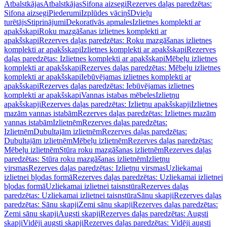
Atbalstkājas
Atbalstkājas
Sifona aizsegi
Rezerves daļas paredzētas:
Sifona aizsegi
Piederumi
Izplūdes vāciņš
Dvieļu
turētājs
Stiprinājumi
Dekoratīvās apmales
Izlietnes komplekti ar
apakšskapi
Roku mazgāšanas izlietnes komplekti ar
apakšskapi
Rezerves daļas paredzētas: Roku mazgāšanas izlietnes
komplekti ar apakšskapi
Izlietnes komplekti ar apakšskapi
Rezerves
daļas paredzētas: Izlietnes komplekti ar apakšskapi
Mēbeļu izlietnes
komplekti ar apakšskapi
Rezerves daļas paredzētas: Mēbeļu izlietnes
komplekti ar apakšskapi
Iebūvējamas izlietnes komplekti ar
apakšskapi
Rezerves daļas paredzētas: Iebūvējamas izlietnes
komplekti ar apakšskapi
Vannas istabas mēbeles
Izlietņu
apakšskapji
Rezerves daļas paredzētas: Izlietņu apakšskapji
Izlietnes
mazām vannas istabām
Rezerves daļas paredzētas: Izlietnes mazām
vannas istabām
Izlietnēm
Rezerves daļas paredzētas:
Izlietnēm
Dubultajām izlietnēm
Rezerves daļas paredzētas:
Dubultajām izlietnēm
Mēbeļu izlietnēm
Rezerves daļas paredzētas:
Mēbeļu izlietnēm
Stūra roku mazgāšanas izlietnēm
Rezerves daļas
paredzētas: Stūra roku mazgāšanas izlietnēm
Izlietņu
virsmas
Rezerves daļas paredzētas: Izlietņu virsmas
Uzliekamai
izlietnei bļodas formā
Rezerves daļas paredzētas: Uzliekamai izlietnei
bļodas formā
Uzliekamai izlietnei taisnstūra
Rezerves daļas
paredzētas: Uzliekamai izlietnei taisnstūra
Sānu skapji
Rezerves daļas
paredzētas: Sānu skapji
Zemi sānu skapji
Rezerves daļas paredzētas:
Zemi sānu skapji
Augsti skapji
Rezerves daļas paredzētas: Augsti
skapji
Vidēji augsti skapji
Rezerves daļas paredzētas: Vidēji augsti