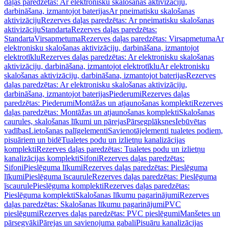
daļas paredzētas: Ar elektronisku skalošanas aktivizāciju,
darbināšana, izmantojot baterijas
Ar pneimatisku skalošanas
aktivizāciju
Rezerves daļas paredzētas: Ar pneimatisku skalošanas
aktivizāciju
Standarta
Rezerves daļas paredzētas:
Standarta
Virsapmetuma
Rezerves daļas paredzētas: Virsapmetuma
Ar
elektronisku skalošanas aktivizāciju, darbināšana, izmantojot
elektrotīklu
Rezerves daļas paredzētas: Ar elektronisku skalošanas
aktivizāciju, darbināšana, izmantojot elektrotīklu
Ar elektronisku
skalošanas aktivizāciju, darbināšana, izmantojot baterijas
Rezerves
daļas paredzētas: Ar elektronisku skalošanas aktivizāciju,
darbināšana, izmantojot baterijas
Piederumi
Rezerves daļas
paredzētas: Piederumi
Montāžas un atjaunošanas komplekti
Rezerves
daļas paredzētas: Montāžas un atjaunošanas komplekti
Skalošanas
caurules, skalošanas līkumi un pārejas
Pārsegplāksnes
Iebūvētas
vadības
Lietošanas palīgelementi
Savienotājelementi tualetes podiem,
pisuāriem un bidē
Tualetes podu un izlietņu kanalizācijas
komplekti
Rezerves daļas paredzētas: Tualetes podu un izlietņu
kanalizācijas komplekti
Sifoni
Rezerves daļas paredzētas:
Sifoni
Pieslēguma līkumi
Rezerves daļas paredzētas: Pieslēguma
līkumi
Pieslēguma īscaurule
Rezerves daļas paredzētas: Pieslēguma
īscaurule
Pieslēguma komplekti
Rezerves daļas paredzētas:
Pieslēguma komplekti
Skalošanas līkumu pagarinājumi
Rezerves
daļas paredzētas: Skalošanas līkumu pagarinājumi
PVC
pieslēgumi
Rezerves daļas paredzētas: PVC pieslēgumi
Manšetes un
pārsegvāki
Pārejas un savienojuma gabali
Pisuāru kanalizācijas