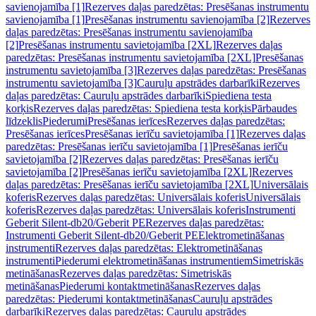
savienojamība [1]
Rezerves daļas paredzētas: Presēšanas instrumentu
savienojamība [1]
Presēšanas instrumentu savienojamība [2]
Rezerves
daļas paredzētas: Presēšanas instrumentu savienojamība
[2]
Presēšanas instrumentu savietojamība [2XL]
Rezerves daļas
paredzētas: Presēšanas instrumentu savietojamība [2XL]
Presēšanas
instrumentu savietojamība [3]
Rezerves daļas paredzētas: Presēšanas
instrumentu savietojamība [3]
Cauruļu apstrādes darbarīki
Rezerves
daļas paredzētas: Cauruļu apstrādes darbarīki
Spiediena testa
korķis
Rezerves daļas paredzētas: Spiediena testa korķis
Pārbaudes
līdzeklis
Piederumi
Presēšanas ierīces
Rezerves daļas paredzētas:
Presēšanas ierīces
Presēšanas ierīču savietojamība [1]
Rezerves daļas
paredzētas: Presēšanas ierīču savietojamība [1]
Presēšanas ierīču
savietojamība [2]
Rezerves daļas paredzētas: Presēšanas ierīču
savietojamība [2]
Presēšanas ierīču savietojamība [2XL]
Rezerves
daļas paredzētas: Presēšanas ierīču savietojamība [2XL]
Universālais
koferis
Rezerves daļas paredzētas: Universālais koferis
Universālais
koferis
Rezerves daļas paredzētas: Universālais koferis
Instrumenti
Geberit Silent-db20/Geberit PE
Rezerves daļas paredzētas:
Instrumenti Geberit Silent-db20/Geberit PE
Elektrometināšanas
instrumenti
Rezerves daļas paredzētas: Elektrometināšanas
instrumenti
Piederumi elektrometināšanas instrumentiem
Simetriskās
metināšanas
Rezerves daļas paredzētas: Simetriskās
metināšanas
Piederumi kontaktmetināšanas
Rezerves daļas
paredzētas: Piederumi kontaktmetināšanas
Cauruļu apstrādes
darbarīki
Rezerves daļas paredzētas: Cauruļu apstrādes