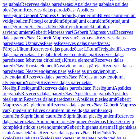
trejgabals
Rezerves daļas paredzētas: Apsildes trejgabals
Apsildes
pieslēgumi
Rezerves daļas paredzētas: Apsildes
pieslēgumi
Geberit Mapress C tērauds, piederumi
Blīves caurulēm un
veidgabaliem
Pārsegi caurulēm
Stiprinājumi caurulēm
Stiprinājumi
pieslēgumiem
Sistēmas blīves
Skrūvju komplekti atloku
savienojumiem
Geberit Mapress varš
Geberit Mapress varš
Rezerves
daļas paredzētas: Geberit Mapress varš
Uzmavas
Rezerves daļas
paredzētas: Uzmavas
Pārejas
Rezerves daļas paredzētas:
Pārejas
Līkumi
Rezerves daļas paredzētas: Līkumi
Trejgabali
Rezerves
daļas paredzētas: Trejgabali
Iebūvēta cirkulācija
Rezerves daļas
paredzētas: Iebūvēta cirkulācija
Krusta elementi
Rezerves daļas
paredzētas: Krusta elementi
Neatvienojamas pārejas
Rezerves daļas
paredzētas: Neatvienojamas pārejas
Pārejas un savienojumi,
atvienojami
Rezerves daļas paredzētas: Pārejas un savienojumi,
atvienojami
Noslēgi
Rezerves daļas paredzētas:
Noslēgi
Pieslēgumi
Rezerves daļas paredzētas: Pieslēgumi
Apsildes
trejgabals
Rezerves daļas paredzētas: Apsildes trejgabals
Apsildes
pieslēgumi
Rezerves daļas paredzētas: Apsildes pieslēgumi
Geberit
Mapress varš, piederumi
Rezerves daļas paredzētas: Geberit Mapress
varš, piederumi
Blīves caurulēm un veidgabaliem
Pārsegi
caurulēm
Stiprinājumi caurulēm
Stiprinājumi pieslēgumiem
Rezerves
daļas paredzētas: Stiprinājumi pieslēgumiem
Sistēmas blīves
Skrūvju
komplekti atloku savienojumiem
Geberit higiēnas sistēma
Higiēniskās
skalošanas iekārtas
Rezerves daļas paredzētas: Higiēniskās
skalošanas iekārtas
Skalošanas kastes un tualetes poda vadība ar