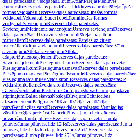
daļas paredzētas: Veidgabali
Līkumi
Atzari
Pārejas
Piekļuves
caurules
Rezerves daļas paredzētas: Piekļuves caurules
Pārejas
Īpašas
formas veidgabali
Rezerves daļas paredzētas: Īpašas formas
veidgabali
Veidgabali SuperTube
Līkumi
Īpašas formas
veidgabali
Savienojumi
Rezerves daļas paredzētas:
Savienojumi
Metināmie savienojumi
Uzmavu savienojumi
Rezerves
daļas paredzētas: Uzmavu savienojumi
Pārejas uz citiem
materiāliem
Rezerves daļas paredzētas: Pārejas uz citiem
materiāliem
Vītņu savienojumi
Rezerves daļas paredzētas: Vītņu
savienojumi
Atloka savienojumi
Atloka
adapteri
Savienotājelementi
Rezerves daļas paredzētas:
Savienotājelementi
Pieslēguma līkumi
Rezerves daļas paredzētas:
Pieslēguma līkumi
Pieslēguma uzmavas
Rezerves daļas paredzētas:
Pieslēguma uzmavas
Pieslēguma īscaurule
Rezerves daļas paredzētas:
Pieslēguma īscaurule
P veida sifoni
Rezerves daļas paredzētas: P
veida sifoni
Gliemežveida sifoni
Rezerves daļas paredzētas:
Gliemežveida sifoni
Piederumi
Cauruļu apskavas
Cauruļu apskavu
stiprinājumi
Balsta skavas
Noslēgi
Blīvējumi
Celtniecības
aizsargelementi
Palīgmateriāli
Kanalizācijas ventilācijas
vārsti
Ventilācijas vārsti
Rezerves daļas paredzētas: Ventilācijas
vārsti
Enerģijas pretvārsti
Geberit Pluvia jumta lietus ūdens
novadīšana
Jumta piltuves
Rezerves daļas paredzētas: Jumta
piltuves
Jumta piltuves, līdz 12 l/s
Rezerves daļas paredzētas: Jumta
piltuves, līdz 12 l/s
Jumta piltuves, līdz 25 l/s
Rezerves daļas
paredzētas: Jumta piltuves, līdz 25 l/s
Jumta piltuves, līdz