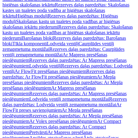
higiēnas skalošanas iekārtu
Rezerves daļas paredzētas: Skalošanas
kastes un tualetes poda vadība ar higiēnas skalošanas
iekārtu
Higiēnas moduļi
Rezerves daļas paredzētas: Higiēnas
moduļi
Skalošanas kastu un tualetes poda vadības ar higiēnas
skalošanas iekārtu piederumi
Rezerves daļas paredzētas: Skalošanas
kastu un tualetes poda vadības ar higiēnas skalošanas iekārtu
piederumi
Barošanas bloki
Rezerves daļas paredzētas: Barošanas
bloki
Tīkla komponenti
Lodveida ventiļi
Caurplūdes ventiļi
zemapmetuma montāžai
Rezerves daļas paredzētas: Caurplūdes
ventiļi zemapmetuma montāžai
Ar Mapress presēšanas
pieslēgumiem
Rezerves daļas paredzētas: Ar Mapress presēšanas
pieslēgumiem
Lodveida ventiļi
Rezerves daļas paredzētas: Lodveida
ventiļi
Ar FlowFit presēšanas pieslēgumiem
Rezerves daļas
paredzētas: Ar FlowFit presēšanas pieslēgumiem
Ar Mepla
presēšanas pieslēgumiem
Rezerves daļas paredzētas: Ar Mepla
presēšanas pieslēgumiem
Ar Mapress presēšanas
pieslēgumiem
Rezerves daļas paredzētas: Ar Mapress presēšanas
pieslēgumiem
Lodveida ventiļi zemapmetuma montāžai
Rezerves
daļas paredzētas: Lodveida ventiļi zemapmetuma montāžai
Ar
FlowFit preses savienojumiem
Ar Mepla presēšanas
pieslēgumiem
Rezerves daļas paredzētas: Ar Mepla presēšanas
pieslēgumiem
Ar Volex presēšanas pieslēgumiem
Ar Compact
pieslēgumiem
Rezerves daļas paredzētas: Ar Compact
pieslēgumiem
Pretvārsti
Ar Mapress presēšanas
pieslēgumiem
Apsildes atgaisošanas vārsti
Ātrās atgaisošanas