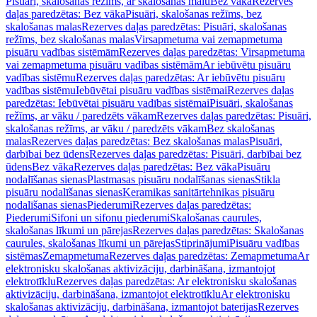
Pisuāri, skalošanas režīms, ar skalošanas malu
Bez vāka
Rezerves
daļas paredzētas: Bez vāka
Pisuāri, skalošanas režīms, bez
skalošanas malas
Rezerves daļas paredzētas: Pisuāri, skalošanas
režīms, bez skalošanas malas
Virsapmetuma vai zemapmetuma
pisuāru vadības sistēmām
Rezerves daļas paredzētas: Virsapmetuma
vai zemapmetuma pisuāru vadības sistēmām
Ar iebūvētu pisuāru
vadības sistēmu
Rezerves daļas paredzētas: Ar iebūvētu pisuāru
vadības sistēmu
Iebūvētai pisuāru vadības sistēmai
Rezerves daļas
paredzētas: Iebūvētai pisuāru vadības sistēmai
Pisuāri, skalošanas
režīms, ar vāku / paredzēts vākam
Rezerves daļas paredzētas: Pisuāri,
skalošanas režīms, ar vāku / paredzēts vākam
Bez skalošanas
malas
Rezerves daļas paredzētas: Bez skalošanas malas
Pisuāri,
darbībai bez ūdens
Rezerves daļas paredzētas: Pisuāri, darbībai bez
ūdens
Bez vāka
Rezerves daļas paredzētas: Bez vāka
Pisuāru
nodalīšanas sienas
Plastmasas pisuāru nodalīšanas sienas
Stikla
pisuāru nodalīšanas sienas
Keramikas sanitārtehnikas pisuāru
nodalīšanas sienas
Piederumi
Rezerves daļas paredzētas:
Piederumi
Sifoni un sifonu piederumi
Skalošanas caurules,
skalošanas līkumi un pārejas
Rezerves daļas paredzētas: Skalošanas
caurules, skalošanas līkumi un pārejas
Stiprinājumi
Pisuāru vadības
sistēmas
Zemapmetuma
Rezerves daļas paredzētas: Zemapmetuma
Ar
elektronisku skalošanas aktivizāciju, darbināšana, izmantojot
elektrotīklu
Rezerves daļas paredzētas: Ar elektronisku skalošanas
aktivizāciju, darbināšana, izmantojot elektrotīklu
Ar elektronisku
skalošanas aktivizāciju, darbināšana, izmantojot baterijas
Rezerves