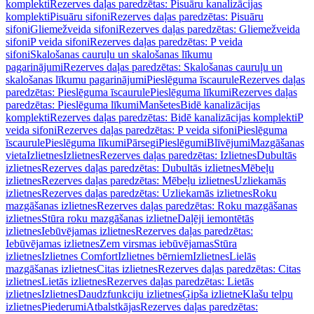
komplekti
Rezerves daļas paredzētas: Pisuāru kanalizācijas
komplekti
Pisuāru sifoni
Rezerves daļas paredzētas: Pisuāru
sifoni
Gliemežveida sifoni
Rezerves daļas paredzētas: Gliemežveida
sifoni
P veida sifoni
Rezerves daļas paredzētas: P veida
sifoni
Skalošanas cauruļu un skalošanas līkumu
pagarinājumi
Rezerves daļas paredzētas: Skalošanas cauruļu un
skalošanas līkumu pagarinājumi
Pieslēguma īscaurule
Rezerves daļas
paredzētas: Pieslēguma īscaurule
Pieslēguma līkumi
Rezerves daļas
paredzētas: Pieslēguma līkumi
Manšetes
Bidē kanalizācijas
komplekti
Rezerves daļas paredzētas: Bidē kanalizācijas komplekti
P
veida sifoni
Rezerves daļas paredzētas: P veida sifoni
Pieslēguma
īscaurule
Pieslēguma līkumi
Pārsegi
Pieslēgumi
Blīvējumi
Mazgāšanas
vieta
Izlietnes
Izlietnes
Rezerves daļas paredzētas: Izlietnes
Dubultās
izlietnes
Rezerves daļas paredzētas: Dubultās izlietnes
Mēbeļu
izlietnes
Rezerves daļas paredzētas: Mēbeļu izlietnes
Uzliekamās
izlietnes
Rezerves daļas paredzētas: Uzliekamās izlietnes
Roku
mazgāšanas izlietnes
Rezerves daļas paredzētas: Roku mazgāšanas
izlietnes
Stūra roku mazgāšanas izlietne
Daļēji iemontētās
izlietnes
Iebūvējamas izlietnes
Rezerves daļas paredzētas:
Iebūvējamas izlietnes
Zem virsmas iebūvējamas
Stūra
izlietnes
Izlietnes Comfort
Izlietnes bērniem
Izlietnes
Lielās
mazgāšanas izlietnes
Citas izlietnes
Rezerves daļas paredzētas: Citas
izlietnes
Lietās izlietnes
Rezerves daļas paredzētas: Lietās
izlietnes
Izlietnes
Daudzfunkciju izlietnes
Ģipša izlietne
Klašu telpu
izlietnes
Piederumi
Atbalstkājas
Rezerves daļas paredzētas: