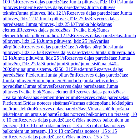
100 l/s
Rezerves daļas paredzētas: Jumta piltuves, līdz 100 l/s
Jumta
piltuves teknēm
Rezerves daļas paredzētas: Jumta piltuves
teknēm
Jumta piltuves, līdz 12 l/s
Rezerves daļas paredzētas: Jumta
piltuves, līdz 12 l/s
Jumta piltuves, līdz 25 l/s
Rezerves daļas
paredzētas: Jumta piltuves, līdz 25 l/s
Tvaika bloķēšanas
elementi
Rezerves daļas paredzētas: Tvaika bloķēšanas
elementi
Jumta piltuvēm, līdz 12 l/s
Rezerves daļas paredzētas: Jumta
piltuvēm, līdz 12 l/s
Jumta piltuvēm, līdz 25 l/s
Avārijas
pārplūdes
Rezerves daļas paredzētas: Avārijas pārplūdes
Jumta
piltuvēm, līdz 12 l/s
Rezerves daļas paredzētas: Jumta piltuvēm, līdz
12 l/s
Jumta piltuvēm, līdz 25 l/s
Rezerves daļas paredzētas: Jumta
piltuvēm, līdz 25 l/s
Stiprinājumi
Stiprinājumu sistēma, d40–
200
Stiprinājumu sistēma, d250–315
Piederumi
Rezerves daļas
paredzētas: Piederumi
Jumta piltuvēm
Rezerves daļas paredzētas:
Jumta piltuvēm
Stiprinājumiem
Standarta jumta lietus ūdens
novadīšana
Jumta piltuves
Rezerves daļas paredzētas: Jumta
piltuves
Tvaika bloķēšanas elementi
Rezerves daļas paredzētas:
Tvaika bloķēšanas elementi
Piederumi
Rezerves daļas paredzētas:
Piederumi
Grīdas noteces sistēmas
Virsmas atūdeņošana iekštelpām
un ārpus telpām
Rezerves daļas paredzētas: Virsmas atūdeņošana
iekštelpām un ārpus telpām
Grīdas noteces balkoniem un terasēm, 10
x 10 cm
Rezerves daļas paredzētas: Grīdas noteces balkoniem un
terasēm, 10 x 10 cm
Grīdas noteces, 13 x 13 cm
Grīdas noteces
balkoniem un terasēm, 13 x 13 cm
Grīdas noteces, 15 x 15
cm
Rezerves daļas paredzētas: Grīdas noteces, 15 x 15