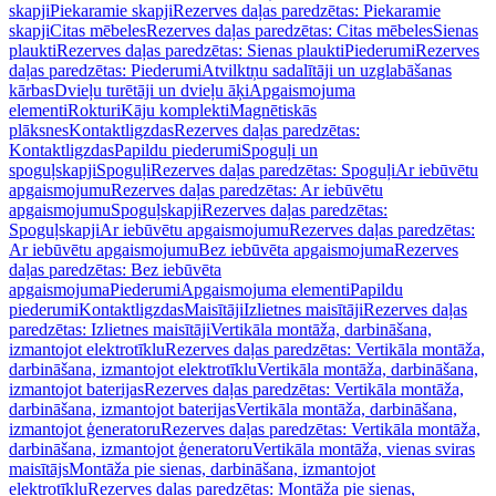
skapji
Piekaramie skapji
Rezerves daļas paredzētas: Piekaramie
skapji
Citas mēbeles
Rezerves daļas paredzētas: Citas mēbeles
Sienas
plaukti
Rezerves daļas paredzētas: Sienas plaukti
Piederumi
Rezerves
daļas paredzētas: Piederumi
Atvilktņu sadalītāji un uzglabāšanas
kārbas
Dvieļu turētāji un dvieļu āķi
Apgaismojuma
elementi
Rokturi
Kāju komplekti
Magnētiskās
plāksnes
Kontaktligzdas
Rezerves daļas paredzētas:
Kontaktligzdas
Papildu piederumi
Spoguļi un
spoguļskapji
Spoguļi
Rezerves daļas paredzētas: Spoguļi
Ar iebūvētu
apgaismojumu
Rezerves daļas paredzētas: Ar iebūvētu
apgaismojumu
Spoguļskapji
Rezerves daļas paredzētas:
Spoguļskapji
Ar iebūvētu apgaismojumu
Rezerves daļas paredzētas:
Ar iebūvētu apgaismojumu
Bez iebūvēta apgaismojuma
Rezerves
daļas paredzētas: Bez iebūvēta
apgaismojuma
Piederumi
Apgaismojuma elementi
Papildu
piederumi
Kontaktligzdas
Maisītāji
Izlietnes maisītāji
Rezerves daļas
paredzētas: Izlietnes maisītāji
Vertikāla montāža, darbināšana,
izmantojot elektrotīklu
Rezerves daļas paredzētas: Vertikāla montāža,
darbināšana, izmantojot elektrotīklu
Vertikāla montāža, darbināšana,
izmantojot baterijas
Rezerves daļas paredzētas: Vertikāla montāža,
darbināšana, izmantojot baterijas
Vertikāla montāža, darbināšana,
izmantojot ģeneratoru
Rezerves daļas paredzētas: Vertikāla montāža,
darbināšana, izmantojot ģeneratoru
Vertikāla montāža, vienas sviras
maisītājs
Montāža pie sienas, darbināšana, izmantojot
elektrotīklu
Rezerves daļas paredzētas: Montāža pie sienas,