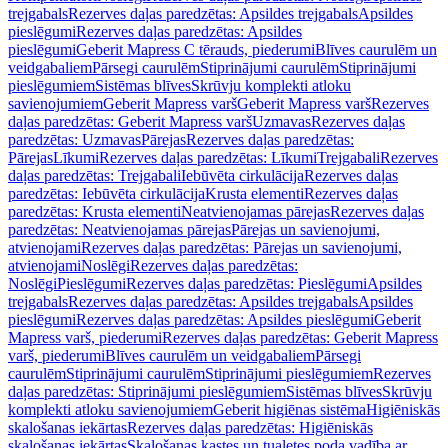
trejgabals
Rezerves daļas paredzētas: Apsildes trejgabals
Apsildes
pieslēgumi
Rezerves daļas paredzētas: Apsildes
pieslēgumi
Geberit Mapress C tērauds, piederumi
Blīves caurulēm un
veidgabaliem
Pārsegi caurulēm
Stiprinājumi caurulēm
Stiprinājumi
pieslēgumiem
Sistēmas blīves
Skrūvju komplekti atloku
savienojumiem
Geberit Mapress varš
Geberit Mapress varš
Rezerves
daļas paredzētas: Geberit Mapress varš
Uzmavas
Rezerves daļas
paredzētas: Uzmavas
Pārejas
Rezerves daļas paredzētas:
Pārejas
Līkumi
Rezerves daļas paredzētas: Līkumi
Trejgabali
Rezerves
daļas paredzētas: Trejgabali
Iebūvēta cirkulācija
Rezerves daļas
paredzētas: Iebūvēta cirkulācija
Krusta elementi
Rezerves daļas
paredzētas: Krusta elementi
Neatvienojamas pārejas
Rezerves daļas
paredzētas: Neatvienojamas pārejas
Pārejas un savienojumi,
atvienojami
Rezerves daļas paredzētas: Pārejas un savienojumi,
atvienojami
Noslēgi
Rezerves daļas paredzētas:
Noslēgi
Pieslēgumi
Rezerves daļas paredzētas: Pieslēgumi
Apsildes
trejgabals
Rezerves daļas paredzētas: Apsildes trejgabals
Apsildes
pieslēgumi
Rezerves daļas paredzētas: Apsildes pieslēgumi
Geberit
Mapress varš, piederumi
Rezerves daļas paredzētas: Geberit Mapress
varš, piederumi
Blīves caurulēm un veidgabaliem
Pārsegi
caurulēm
Stiprinājumi caurulēm
Stiprinājumi pieslēgumiem
Rezerves
daļas paredzētas: Stiprinājumi pieslēgumiem
Sistēmas blīves
Skrūvju
komplekti atloku savienojumiem
Geberit higiēnas sistēma
Higiēniskās
skalošanas iekārtas
Rezerves daļas paredzētas: Higiēniskās
skalošanas iekārtas
Skalošanas kastes un tualetes poda vadība ar