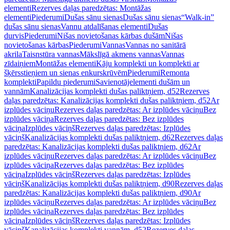
elementi
Rezerves daļas paredzētas: Montāžas
elementi
Piederumi
Dušas sānu sienas
Dušas sānu sienas
“Walk-in”
dušas sānu sienas
Vannu atdalīšanas elementi
Dušas
durvis
Piederumi
Nišas novietošanas kārbas dušām
Nišas
novietošanas kārbas
Piederumi
Vannas
Vannas no sanitārā
akrila
Taisnstūra vannas
Mākslīgā akmens vannas
Vannas
zīdaiņiem
Montāžas elementi
Kāju komplekti un komplekti ar
šķērsstieņiem un sienas enkurskrūvēm
Piederumi
Remonta
komplekti
Papildu piederumi
Savienotājelementi dušām un
vannām
Kanalizācijas komplekti dušas paliktņiem, d52
Rezerves
daļas paredzētas: Kanalizācijas komplekti dušas paliktņiem, d52
Ar
izplūdes vāciņu
Rezerves daļas paredzētas: Ar izplūdes vāciņu
Bez
izplūdes vāciņa
Rezerves daļas paredzētas: Bez izplūdes
vāciņa
Izplūdes vāciņš
Rezerves daļas paredzētas: Izplūdes
vāciņš
Kanalizācijas komplekti dušas paliktņiem, d62
Rezerves daļas
paredzētas: Kanalizācijas komplekti dušas paliktņiem, d62
Ar
izplūdes vāciņu
Rezerves daļas paredzētas: Ar izplūdes vāciņu
Bez
izplūdes vāciņa
Rezerves daļas paredzētas: Bez izplūdes
vāciņa
Izplūdes vāciņš
Rezerves daļas paredzētas: Izplūdes
vāciņš
Kanalizācijas komplekti dušas paliktņiem, d90
Rezerves daļas
paredzētas: Kanalizācijas komplekti dušas paliktņiem, d90
Ar
izplūdes vāciņu
Rezerves daļas paredzētas: Ar izplūdes vāciņu
Bez
izplūdes vāciņa
Rezerves daļas paredzētas: Bez izplūdes
vāciņa
Izplūdes vāciņš
Rezerves daļas paredzētas: Izplūdes
vāciņš
Kanalizācijas komplekti vannām, d52
Rezerves daļas