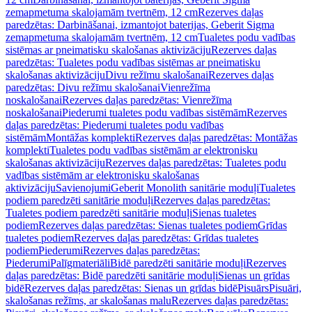
zemapmetuma skalojamām tvertnēm, 12 cm
Rezerves daļas
paredzētas: Darbināšanai, izmantojot baterijas, Geberit Sigma
zemapmetuma skalojamām tvertnēm, 12 cm
Tualetes podu vadības
sistēmas ar pneimatisku skalošanas aktivizāciju
Rezerves daļas
paredzētas: Tualetes podu vadības sistēmas ar pneimatisku
skalošanas aktivizāciju
Divu režīmu skalošanai
Rezerves daļas
paredzētas: Divu režīmu skalošanai
Vienrežīma
noskalošanai
Rezerves daļas paredzētas: Vienrežīma
noskalošanai
Piederumi tualetes podu vadības sistēmām
Rezerves
daļas paredzētas: Piederumi tualetes podu vadības
sistēmām
Montāžas komplekti
Rezerves daļas paredzētas: Montāžas
komplekti
Tualetes podu vadības sistēmām ar elektronisku
skalošanas aktivizāciju
Rezerves daļas paredzētas: Tualetes podu
vadības sistēmām ar elektronisku skalošanas
aktivizāciju
Savienojumi
Geberit Monolith sanitārie moduļi
Tualetes
podiem paredzēti sanitārie moduļi
Rezerves daļas paredzētas:
Tualetes podiem paredzēti sanitārie moduļi
Sienas tualetes
podiem
Rezerves daļas paredzētas: Sienas tualetes podiem
Grīdas
tualetes podiem
Rezerves daļas paredzētas: Grīdas tualetes
podiem
Piederumi
Rezerves daļas paredzētas:
Piederumi
Palīgmateriāli
Bidē paredzēti sanitārie moduļi
Rezerves
daļas paredzētas: Bidē paredzēti sanitārie moduļi
Sienas un grīdas
bidē
Rezerves daļas paredzētas: Sienas un grīdas bidē
Pisuārs
Pisuāri,
skalošanas režīms, ar skalošanas malu
Rezerves daļas paredzētas: