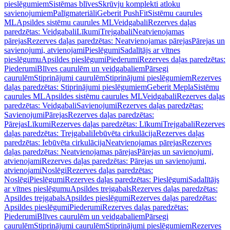
pieslēgumiem
Sistēmas blīves
Skrūvju komplekti atloku
savienojumiem
Palīgmateriāli
Geberit PushFit
Sistēmu caurules
ML
Apsildes sistēmu caurules ML
Veidgabali
Rezerves daļas
paredzētas: Veidgabali
Līkumi
Trejgabali
Neatvienojamas
pārejas
Rezerves daļas paredzētas: Neatvienojamas pārejas
Pārejas un
savienojumi, atvienojami
Pieslēgumi
Sadalītājs ar vītnes
pieslēgumu
Apsildes pieslēgumi
Piederumi
Rezerves daļas paredzētas:
Piederumi
Blīves caurulēm un veidgabaliem
Pārsegi
caurulēm
Stiprinājumi caurulēm
Stiprinājumi pieslēgumiem
Rezerves
daļas paredzētas: Stiprinājumi pieslēgumiem
Geberit Mepla
Sistēmu
caurules ML
Apsildes sistēmu caurules ML
Veidgabali
Rezerves daļas
paredzētas: Veidgabali
Savienojumi
Rezerves daļas paredzētas:
Savienojumi
Pārejas
Rezerves daļas paredzētas:
Pārejas
Līkumi
Rezerves daļas paredzētas: Līkumi
Trejgabali
Rezerves
daļas paredzētas: Trejgabali
Iebūvēta cirkulācija
Rezerves daļas
paredzētas: Iebūvēta cirkulācija
Neatvienojamas pārejas
Rezerves
daļas paredzētas: Neatvienojamas pārejas
Pārejas un savienojumi,
atvienojami
Rezerves daļas paredzētas: Pārejas un savienojumi,
atvienojami
Noslēgi
Rezerves daļas paredzētas:
Noslēgi
Pieslēgumi
Rezerves daļas paredzētas: Pieslēgumi
Sadalītājs
ar vītnes pieslēgumu
Apsildes trejgabals
Rezerves daļas paredzētas:
Apsildes trejgabals
Apsildes pieslēgumi
Rezerves daļas paredzētas:
Apsildes pieslēgumi
Piederumi
Rezerves daļas paredzētas:
Piederumi
Blīves caurulēm un veidgabaliem
Pārsegi
caurulēm
Stiprinājumi caurulēm
Stiprinājumi pieslēgumiem
Rezerves