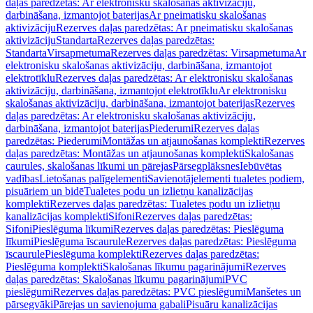
daļas paredzētas: Ar elektronisku skalošanas aktivizāciju,
darbināšana, izmantojot baterijas
Ar pneimatisku skalošanas
aktivizāciju
Rezerves daļas paredzētas: Ar pneimatisku skalošanas
aktivizāciju
Standarta
Rezerves daļas paredzētas:
Standarta
Virsapmetuma
Rezerves daļas paredzētas: Virsapmetuma
Ar
elektronisku skalošanas aktivizāciju, darbināšana, izmantojot
elektrotīklu
Rezerves daļas paredzētas: Ar elektronisku skalošanas
aktivizāciju, darbināšana, izmantojot elektrotīklu
Ar elektronisku
skalošanas aktivizāciju, darbināšana, izmantojot baterijas
Rezerves
daļas paredzētas: Ar elektronisku skalošanas aktivizāciju,
darbināšana, izmantojot baterijas
Piederumi
Rezerves daļas
paredzētas: Piederumi
Montāžas un atjaunošanas komplekti
Rezerves
daļas paredzētas: Montāžas un atjaunošanas komplekti
Skalošanas
caurules, skalošanas līkumi un pārejas
Pārsegplāksnes
Iebūvētas
vadības
Lietošanas palīgelementi
Savienotājelementi tualetes podiem,
pisuāriem un bidē
Tualetes podu un izlietņu kanalizācijas
komplekti
Rezerves daļas paredzētas: Tualetes podu un izlietņu
kanalizācijas komplekti
Sifoni
Rezerves daļas paredzētas:
Sifoni
Pieslēguma līkumi
Rezerves daļas paredzētas: Pieslēguma
līkumi
Pieslēguma īscaurule
Rezerves daļas paredzētas: Pieslēguma
īscaurule
Pieslēguma komplekti
Rezerves daļas paredzētas:
Pieslēguma komplekti
Skalošanas līkumu pagarinājumi
Rezerves
daļas paredzētas: Skalošanas līkumu pagarinājumi
PVC
pieslēgumi
Rezerves daļas paredzētas: PVC pieslēgumi
Manšetes un
pārsegvāki
Pārejas un savienojuma gabali
Pisuāru kanalizācijas