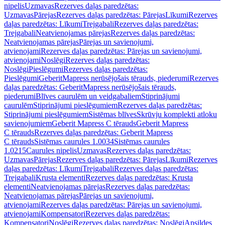
nipelis
Uzmavas
Rezerves daļas paredzētas:
Uzmavas
Pārejas
Rezerves daļas paredzētas: Pārejas
Līkumi
Rezerves
daļas paredzētas: Līkumi
Trejgabali
Rezerves daļas paredzētas:
Trejgabali
Neatvienojamas pārejas
Rezerves daļas paredzētas:
Neatvienojamas pārejas
Pārejas un savienojumi,
atvienojami
Rezerves daļas paredzētas: Pārejas un savienojumi,
atvienojami
Noslēgi
Rezerves daļas paredzētas:
Noslēgi
Pieslēgumi
Rezerves daļas paredzētas:
Pieslēgumi
GeberitMapress nerūsējošais tērauds, piederumi
Rezerves
daļas paredzētas: GeberitMapress nerūsējošais tērauds,
piederumi
Blīves caurulēm un veidgabaliem
Stiprinājumi
caurulēm
Stiprinājumi pieslēgumiem
Rezerves daļas paredzētas:
Stiprinājumi pieslēgumiem
Sistēmas blīves
Skrūvju komplekti atloku
savienojumiem
Geberit Mapress C tērauds
Geberit Mapress
C tērauds
Rezerves daļas paredzētas: Geberit Mapress
C tērauds
Sistēmas caurules 1.0034
Sistēmas caurules
1.0215
Caurules nipelis
Uzmavas
Rezerves daļas paredzētas:
Uzmavas
Pārejas
Rezerves daļas paredzētas: Pārejas
Līkumi
Rezerves
daļas paredzētas: Līkumi
Trejgabali
Rezerves daļas paredzētas:
Trejgabali
Krusta elementi
Rezerves daļas paredzētas: Krusta
elementi
Neatvienojamas pārejas
Rezerves daļas paredzētas:
Neatvienojamas pārejas
Pārejas un savienojumi,
atvienojami
Rezerves daļas paredzētas: Pārejas un savienojumi,
atvienojami
Kompensatori
Rezerves daļas paredzētas:
Kompensatori
Noslēgi
Rezerves daļas paredzētas: Noslēgi
Apsildes