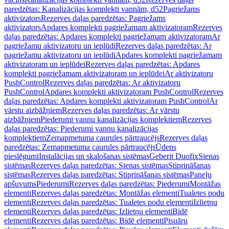
paredzētas: Kanalizācijas komplekti vannām, d52
Pagriežams
aktivizators
Rezerves daļas paredzētas: Pagriežams
aktivizators
Apdares komplekti pagriežamam aktivizatoram
Rezerves
daļas paredzētas: Apdares komplekti pagriežamam aktivizatoram
Ar
pagriežamu aktivizatoru un ieplūdi
Rezerves daļas paredzētas: Ar
pagriežamu aktivizatoru un ieplūdi
Apdares komplekti pagriežamam
aktivizatoram un ieplūdei
Rezerves daļas paredzētas: Apdares
komplekti pagriežamam aktivizatoram un ieplūdei
Ar aktivizatoru
PushControl
Rezerves daļas paredzētas: Ar aktivizatoru
PushControl
Apdares komplekti aktivizatoram PushControl
Rezerves
daļas paredzētas: Apdares komplekti aktivizatoram PushControl
Ar
vārstu aizbāžņiem
Rezerves daļas paredzētas: Ar vārstu
aizbāžņiem
Piederumi vannu kanalizācijas komplektiem
Rezerves
daļas paredzētas: Piederumi vannu kanalizācijas
komplektiem
Zemapmetuma caurules pārtraucējs
Rezerves daļas
paredzētas: Zemapmetuma caurules pārtraucējs
Ūdens
pieslēgumi
Instalācijas un skalošanas sistēmas
Geberit Duofix
Sienas
sistēmas
Rezerves daļas paredzētas: Sienas sistēmas
Stiprināšanas
sistēmas
Rezerves daļas paredzētas: Stiprināšanas sistēmas
Paneļu
apšuvums
Piederumi
Rezerves daļas paredzētas: Piederumi
Montāžas
elementi
Rezerves daļas paredzētas: Montāžas elementi
Tualetes podu
elementi
Rezerves daļas paredzētas: Tualetes podu elementi
Izlietņu
elementi
Rezerves daļas paredzētas: Izlietņu elementi
Bidē
elementi
Rezerves daļas paredzētas: Bidē elementi
Pisuāru