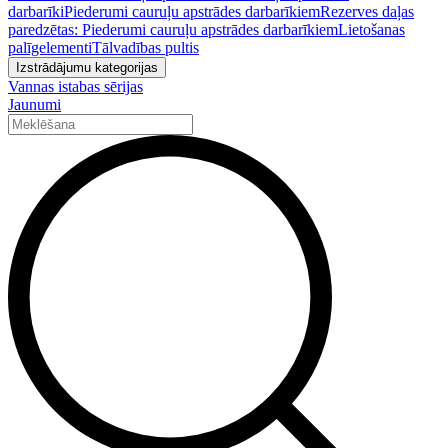
darbarīki
Piederumi cauruļu apstrādes darbarīkiem
Rezerves daļas
paredzētas: Piederumi cauruļu apstrādes darbarīkiem
Lietošanas
palīgelementi
Tālvadības pultis
Izstrādājumu kategorijas
Vannas istabas sērijas
Jaunumi