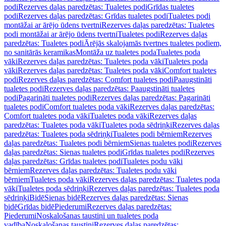
podi
Rezerves daļas paredzētas: Tualetes podi
Grīdas tualetes
podi
Rezerves daļas paredzētas: Grīdas tualetes podi
Tualetes podi
montāžai ar ārējo ūdens tvertni
Rezerves daļas paredzētas: Tualetes
podi montāžai ar ārējo ūdens tvertni
Tualetes podi
Rezerves daļas
paredzētas: Tualetes podi
Ārējās skalojamās tvertnes tualetes podiem,
no sanitārās keramikas
Montāža uz tualetes poda
Tualetes poda
vāki
Rezerves daļas paredzētas: Tualetes poda vāki
Tualetes poda
vāki
Rezerves daļas paredzētas: Tualetes poda vāki
Comfort tualetes
podi
Rezerves daļas paredzētas: Comfort tualetes podi
Paaugstināti
tualetes podi
Rezerves daļas paredzētas: Paaugstināti tualetes
podi
Pagarināti tualetes podi
Rezerves daļas paredzētas: Pagarināti
tualetes podi
Comfort tualetes poda vāki
Rezerves daļas paredzētas:
Comfort tualetes poda vāki
Tualetes poda vāki
Rezerves daļas
paredzētas: Tualetes poda vāki
Tualetes poda sēdriņķi
Rezerves daļas
paredzētas: Tualetes poda sēdriņķi
Tualetes podi bērniem
Rezerves
daļas paredzētas: Tualetes podi bērniem
Sienas tualetes podi
Rezerves
daļas paredzētas: Sienas tualetes podi
Grīdas tualetes podi
Rezerves
daļas paredzētas: Grīdas tualetes podi
Tualetes podu vāki
bērniem
Rezerves daļas paredzētas: Tualetes podu vāki
bērniem
Tualetes poda vāki
Rezerves daļas paredzētas: Tualetes poda
vāki
Tualetes poda sēdriņķi
Rezerves daļas paredzētas: Tualetes poda
sēdriņķi
Bidē
Sienas bidē
Rezerves daļas paredzētas: Sienas
bidē
Grīdas bidē
Piederumi
Rezerves daļas paredzētas:
Piederumi
Noskalošanas taustiņi un tualetes poda
vadība
Noskalošanas taustiņi
Rezerves daļas paredzētas: