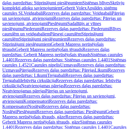
daļas paredzētas: Stiprinājumi pieslēgumiem
Sistēmas blīves
Skrūvju
komplekti atloku savienojumiem
Geberit Volex
Apsildes sistēmu
caurules SL
Veidgabali
Rezerves daļas paredzētas: Veidgabali
Pārejas
un savienojumi, atvienojami
Rezerves daļas paredzētas: Pārejas un
savienojumi, atvienojami
Pieslēgumi
Sadalītājs ar vītnes
pieslēgumu
Piederumi
Rezerves daļas paredzētas: Piederumi
Blīves
caurulēm un veidgabaliem
Pārsegi caurulēm
Stiprinājumi
caurulēm
Stiprinājumi pieslēgumiem
Rezerves daļas paredzētas:
Stiprinājumi pieslēgumiem
Geberit Mapress nerūsējošais
tērauds
Geberit Mapress nerūsējošais tērauds
Rezerves daļas
paredzētas: Geberit Mapress nerūsējošais tērauds
Sistēmas caurules
1.4401
Rezerves daļas paredzētas: Sistēmas caurules 1.4401
Sistēmas
caurules 1.4521
Caurules nipelis
Uzmavas
Rezerves daļas paredzētas:
Uzmavas
Pārejas
Rezerves daļas paredzētas: Pārejas
Līkumi
Rezerves
daļas paredzētas: Līkumi
Trejgabali
Rezerves daļas paredzētas:
Trejgabali
Iebūvēta cirkulācija
Rezerves daļas paredzētas: Iebūvēta
cirkulācija
Neatvienojamas pārejas
Rezerves daļas paredzētas:
Neatvienojamas pārejas
Pārejas un savienojumi,
atvienojami
Rezerves daļas paredzētas: Pārejas un savienojumi,
atvienojami
Kompensatori
Rezerves daļas paredzētas:
Kompensatori
Noslēgi
Rezerves daļas paredzētas:
Noslēgi
Pieslēgumi
Rezerves daļas paredzētas: Pieslēgumi
Geberit
Mapress nerūsējošais tērauds, gāze
Rezerves daļas paredzētas:
Geberit Mapress nerūsējošais tērauds, gāze
Sistēmas caurules
1.4401
Rezerves daļas paredzētas: Sistēmas caurules 1.4401
Caurules