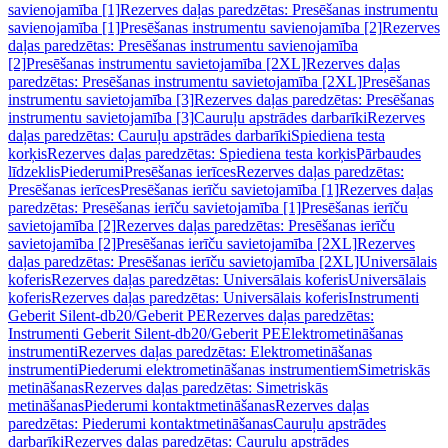
savienojamība [1]
Rezerves daļas paredzētas: Presēšanas instrumentu
savienojamība [1]
Presēšanas instrumentu savienojamība [2]
Rezerves
daļas paredzētas: Presēšanas instrumentu savienojamība
[2]
Presēšanas instrumentu savietojamība [2XL]
Rezerves daļas
paredzētas: Presēšanas instrumentu savietojamība [2XL]
Presēšanas
instrumentu savietojamība [3]
Rezerves daļas paredzētas: Presēšanas
instrumentu savietojamība [3]
Cauruļu apstrādes darbarīki
Rezerves
daļas paredzētas: Cauruļu apstrādes darbarīki
Spiediena testa
korķis
Rezerves daļas paredzētas: Spiediena testa korķis
Pārbaudes
līdzeklis
Piederumi
Presēšanas ierīces
Rezerves daļas paredzētas:
Presēšanas ierīces
Presēšanas ierīču savietojamība [1]
Rezerves daļas
paredzētas: Presēšanas ierīču savietojamība [1]
Presēšanas ierīču
savietojamība [2]
Rezerves daļas paredzētas: Presēšanas ierīču
savietojamība [2]
Presēšanas ierīču savietojamība [2XL]
Rezerves
daļas paredzētas: Presēšanas ierīču savietojamība [2XL]
Universālais
koferis
Rezerves daļas paredzētas: Universālais koferis
Universālais
koferis
Rezerves daļas paredzētas: Universālais koferis
Instrumenti
Geberit Silent-db20/Geberit PE
Rezerves daļas paredzētas:
Instrumenti Geberit Silent-db20/Geberit PE
Elektrometināšanas
instrumenti
Rezerves daļas paredzētas: Elektrometināšanas
instrumenti
Piederumi elektrometināšanas instrumentiem
Simetriskās
metināšanas
Rezerves daļas paredzētas: Simetriskās
metināšanas
Piederumi kontaktmetināšanas
Rezerves daļas
paredzētas: Piederumi kontaktmetināšanas
Cauruļu apstrādes
darbarīki
Rezerves daļas paredzētas: Cauruļu apstrādes