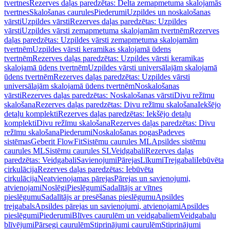
tvertnes
Rezerves daļas paredzētas: Delta zemapmetuma skalojamās
tvertnes
Skalošanas caurules
Piederumi
Uzpildes un noskalošanas
vārsti
Uzpildes vārsti
Rezerves daļas paredzētas: Uzpildes
vārsti
Uzpildes vārsti zemapmetuma skalojamām tvertnēm
Rezerves
daļas paredzētas: Uzpildes vārsti zemapmetuma skalojamām
tvertnēm
Uzpildes vārsti keramikas skalojamā ūdens
tvertnēm
Rezerves daļas paredzētas: Uzpildes vārsti keramikas
skalojamā ūdens tvertnēm
Uzpildes vārsti universālajām skalojamā
ūdens tvertnēm
Rezerves daļas paredzētas: Uzpildes vārsti
universālajām skalojamā ūdens tvertnēm
Noskalošanas
vārsti
Rezerves daļas paredzētas: Noskalošanas vārsti
Divu režīmu
skalošana
Rezerves daļas paredzētas: Divu režīmu skalošana
Iekšējo
detaļu komplekti
Rezerves daļas paredzētas: Iekšējo detaļu
komplekti
Divu režīmu skalošana
Rezerves daļas paredzētas: Divu
režīmu skalošana
Piederumi
Noskalošanas pogas
Padeves
sistēmas
Geberit FlowFit
Sistēmu caurules ML
Apsildes sistēmu
caurules ML
Sistēmu caurules SL
Veidgabali
Rezerves daļas
paredzētas: Veidgabali
Savienojumi
Pārejas
Līkumi
Trejgabali
Iebūvēta
cirkulācija
Rezerves daļas paredzētas: Iebūvēta
cirkulācija
Neatvienojamas pārejas
Pārejas un savienojumi,
atvienojami
Noslēgi
Pieslēgumi
Sadalītājs ar vītnes
pieslēgumu
Sadalītājs ar presēšanas pieslēgumu
Apsildes
trejgabals
Apsildes pārejas un savienojumi, atvienojami
Apsildes
pieslēgumi
Piederumi
Blīves caurulēm un veidgabaliem
Veidgabalu
blīvējumi
Pārsegi caurulēm
Stiprinājumi caurulēm
Stiprinājumi