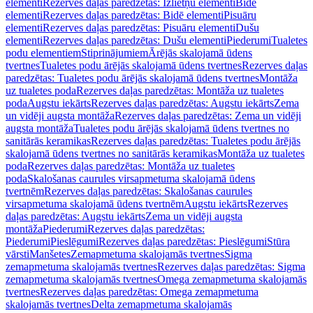
elementi
Rezerves daļas paredzētas: Izlietņu elementi
Bidē
elementi
Rezerves daļas paredzētas: Bidē elementi
Pisuāru
elementi
Rezerves daļas paredzētas: Pisuāru elementi
Dušu
elementi
Rezerves daļas paredzētas: Dušu elementi
Piederumi
Tualetes
podu elementiem
Stiprinājumiem
Ārējās skalojamā ūdens
tvertnes
Tualetes podu ārējās skalojamā ūdens tvertnes
Rezerves daļas
paredzētas: Tualetes podu ārējās skalojamā ūdens tvertnes
Montāža
uz tualetes poda
Rezerves daļas paredzētas: Montāža uz tualetes
poda
Augstu iekārts
Rezerves daļas paredzētas: Augstu iekārts
Zema
un vidēji augsta montāža
Rezerves daļas paredzētas: Zema un vidēji
augsta montāža
Tualetes podu ārējās skalojamā ūdens tvertnes no
sanitārās keramikas
Rezerves daļas paredzētas: Tualetes podu ārējās
skalojamā ūdens tvertnes no sanitārās keramikas
Montāža uz tualetes
poda
Rezerves daļas paredzētas: Montāža uz tualetes
poda
Skalošanas caurules virsapmetuma skalojamā ūdens
tvertnēm
Rezerves daļas paredzētas: Skalošanas caurules
virsapmetuma skalojamā ūdens tvertnēm
Augstu iekārts
Rezerves
daļas paredzētas: Augstu iekārts
Zema un vidēji augsta
montāža
Piederumi
Rezerves daļas paredzētas:
Piederumi
Pieslēgumi
Rezerves daļas paredzētas: Pieslēgumi
Stūra
vārsti
Manšetes
Zemapmetuma skalojamās tvertnes
Sigma
zemapmetuma skalojamās tvertnes
Rezerves daļas paredzētas: Sigma
zemapmetuma skalojamās tvertnes
Omega zemapmetuma skalojamās
tvertnes
Rezerves daļas paredzētas: Omega zemapmetuma
skalojamās tvertnes
Delta zemapmetuma skalojamās