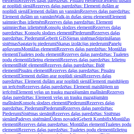
elementi
Rezerves daļas paredzētas: Pisuāru elementi
Elementi dušām
ar noplūdi sienā
Rezerves daļas paredzētas: Elementi dušām ar
noplūdi sienā
Elementi dušām un vannām
Rezerves daļas paredzētas:
Elementi dušām un vannām
Walk-in dušas sienu elementi
Elementi
saimniecības izlietnēm
Rezerves daļas paredzētas: Elementi
saimniecības izlietnēm
Konsoļu slodzes elementi
Rezerves daļas
paredzētas: Konsoļu slodzes elementi
Piederumi
Rezerves daļas
paredzētas: Piederumi
Geberit GIS
Sienas sistēmas
Stiprināšanas
sistēmas
Sagatavju piederumi
Skaņas izolācijas piederumi
Paneļu
apšuvums
Montāžas elementi
Rezerves daļas paredzētas: Montāžas
elementi
Tualetes podu elementi
Rezerves daļas paredzētas: Tualetes
podu elementi
Izlietņu elementi
Rezerves daļas paredzētas: Izlietņu
elementi
Bidē elementi
Rezerves daļas paredzētas: Bidē
elementi
Pisuāru elementi
Rezerves daļas paredzētas: Pisuāru
elementi
Elementi dušām arar noplūdi sienā
Rezerves daļas
paredzētas: Elementi dušām arar noplūdi sienā
Elementi maisītājiem
un ierīcēm
Rezerves daļas paredzētas: Elementi maisītājiem un
ierīcēm
Elementi veļas un trauku mazgājamām mašīnām
Rezerves
daļas paredzētas: Elementi veļas un trauku mazgājamām
mašīnām
Konsoļu slodzes elementi
Piederumi
Rezerves daļas
paredzētas: Piederumi
Piederumi
Rezerves daļas paredzētas:
Piederumi
Sistēmas sienām
Rezerves daļas paredzētas: Sistēmas
sienām
Padeves sistēmām
Ūdens novadei
Geberit Kombifix
Montāžas
elementi
Rezerves daļas paredzētas: Montāžas elementi
Tualetes podu
elementi
Rezerves daļas paredzētas: Tualetes podu elementi
Izlietņu