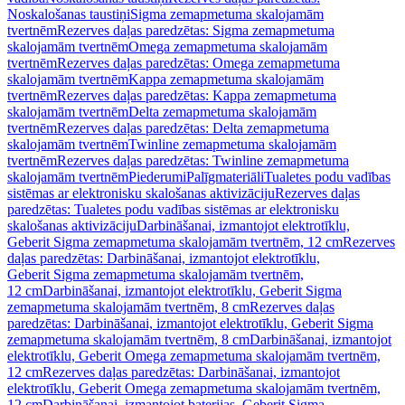
Noskalošanas taustiņi
Sigma zemapmetuma skalojamām
tvertnēm
Rezerves daļas paredzētas: Sigma zemapmetuma
skalojamām tvertnēm
Omega zemapmetuma skalojamām
tvertnēm
Rezerves daļas paredzētas: Omega zemapmetuma
skalojamām tvertnēm
Kappa zemapmetuma skalojamām
tvertnēm
Rezerves daļas paredzētas: Kappa zemapmetuma
skalojamām tvertnēm
Delta zemapmetuma skalojamām
tvertnēm
Rezerves daļas paredzētas: Delta zemapmetuma
skalojamām tvertnēm
Twinline zemapmetuma skalojamām
tvertnēm
Rezerves daļas paredzētas: Twinline zemapmetuma
skalojamām tvertnēm
Piederumi
Palīgmateriāli
Tualetes podu vadības
sistēmas ar elektronisku skalošanas aktivizāciju
Rezerves daļas
paredzētas: Tualetes podu vadības sistēmas ar elektronisku
skalošanas aktivizāciju
Darbināšanai, izmantojot elektrotīklu,
Geberit Sigma zemapmetuma skalojamām tvertnēm, 12 cm
Rezerves
daļas paredzētas: Darbināšanai, izmantojot elektrotīklu,
Geberit Sigma zemapmetuma skalojamām tvertnēm,
12 cm
Darbināšanai, izmantojot elektrotīklu, Geberit Sigma
zemapmetuma skalojamām tvertnēm, 8 cm
Rezerves daļas
paredzētas: Darbināšanai, izmantojot elektrotīklu, Geberit Sigma
zemapmetuma skalojamām tvertnēm, 8 cm
Darbināšanai, izmantojot
elektrotīklu, Geberit Omega zemapmetuma skalojamām tvertnēm,
12 cm
Rezerves daļas paredzētas: Darbināšanai, izmantojot
elektrotīklu, Geberit Omega zemapmetuma skalojamām tvertnēm,
12 cm
Darbināšanai, izmantojot baterijas, Geberit Sigma