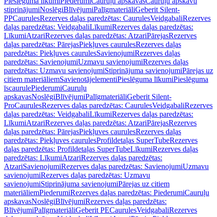
Pieslēguma līkumi
Piederumi
Cauruļu apskavas
Cauruļu apskavu
stiprinājumi
Noslēgi
Blīvējumi
Palīgmateriāli
Geberit Silent-
PP
Caurules
Rezerves daļas paredzētas: Caurules
Veidgabali
Rezerves
daļas paredzētas: Veidgabali
Līkumi
Rezerves daļas paredzētas:
Līkumi
Atzari
Rezerves daļas paredzētas: Atzari
Pārejas
Rezerves
daļas paredzētas: Pārejas
Piekļuves caurules
Rezerves daļas
paredzētas: Piekļuves caurules
Savienojumi
Rezerves daļas
paredzētas: Savienojumi
Uzmavu savienojumi
Rezerves daļas
paredzētas: Uzmavu savienojumi
Stiprinājuma savienojumi
Pārejas uz
citiem materiāliem
Savienotājelementi
Pieslēguma līkumi
Pieslēguma
īscaurule
Piederumi
Cauruļu
apskavas
Noslēgi
Blīvējumi
Palīgmateriāli
Geberit Silent-
Pro
Caurules
Rezerves daļas paredzētas: Caurules
Veidgabali
Rezerves
daļas paredzētas: Veidgabali
Līkumi
Rezerves daļas paredzētas:
Līkumi
Atzari
Rezerves daļas paredzētas: Atzari
Pārejas
Rezerves
daļas paredzētas: Pārejas
Piekļuves caurules
Rezerves daļas
paredzētas: Piekļuves caurules
Profildetaļas SuperTube
Rezerves
daļas paredzētas: Profildetaļas SuperTube
Līkumi
Rezerves daļas
paredzētas: Līkumi
Atzari
Rezerves daļas paredzētas:
Atzari
Savienojumi
Rezerves daļas paredzētas: Savienojumi
Uzmavu
savienojumi
Rezerves daļas paredzētas: Uzmavu
savienojumi
Stiprinājuma savienojumi
Pārejas uz citiem
materiāliem
Piederumi
Rezerves daļas paredzētas: Piederumi
Cauruļu
apskavas
Noslēgi
Blīvējumi
Rezerves daļas paredzētas:
Blīvējumi
Palīgmateriāli
Geberit PE
Caurules
Veidgabali
Rezerves