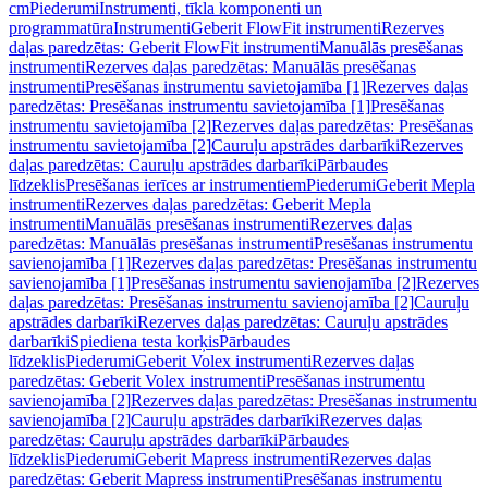
cm
Piederumi
Instrumenti, tīkla komponenti un
programmatūra
Instrumenti
Geberit FlowFit instrumenti
Rezerves
daļas paredzētas: Geberit FlowFit instrumenti
Manuālās presēšanas
instrumenti
Rezerves daļas paredzētas: Manuālās presēšanas
instrumenti
Presēšanas instrumentu savietojamība [1]
Rezerves daļas
paredzētas: Presēšanas instrumentu savietojamība [1]
Presēšanas
instrumentu savietojamība [2]
Rezerves daļas paredzētas: Presēšanas
instrumentu savietojamība [2]
Cauruļu apstrādes darbarīki
Rezerves
daļas paredzētas: Cauruļu apstrādes darbarīki
Pārbaudes
līdzeklis
Presēšanas ierīces ar instrumentiem
Piederumi
Geberit Mepla
instrumenti
Rezerves daļas paredzētas: Geberit Mepla
instrumenti
Manuālās presēšanas instrumenti
Rezerves daļas
paredzētas: Manuālās presēšanas instrumenti
Presēšanas instrumentu
savienojamība [1]
Rezerves daļas paredzētas: Presēšanas instrumentu
savienojamība [1]
Presēšanas instrumentu savienojamība [2]
Rezerves
daļas paredzētas: Presēšanas instrumentu savienojamība [2]
Cauruļu
apstrādes darbarīki
Rezerves daļas paredzētas: Cauruļu apstrādes
darbarīki
Spiediena testa korķis
Pārbaudes
līdzeklis
Piederumi
Geberit Volex instrumenti
Rezerves daļas
paredzētas: Geberit Volex instrumenti
Presēšanas instrumentu
savienojamība [2]
Rezerves daļas paredzētas: Presēšanas instrumentu
savienojamība [2]
Cauruļu apstrādes darbarīki
Rezerves daļas
paredzētas: Cauruļu apstrādes darbarīki
Pārbaudes
līdzeklis
Piederumi
Geberit Mapress instrumenti
Rezerves daļas
paredzētas: Geberit Mapress instrumenti
Presēšanas instrumentu