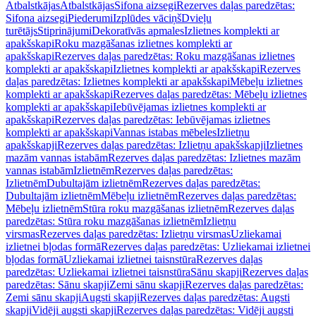
Atbalstkājas
Atbalstkājas
Sifona aizsegi
Rezerves daļas paredzētas:
Sifona aizsegi
Piederumi
Izplūdes vāciņš
Dvieļu
turētājs
Stiprinājumi
Dekoratīvās apmales
Izlietnes komplekti ar
apakšskapi
Roku mazgāšanas izlietnes komplekti ar
apakšskapi
Rezerves daļas paredzētas: Roku mazgāšanas izlietnes
komplekti ar apakšskapi
Izlietnes komplekti ar apakšskapi
Rezerves
daļas paredzētas: Izlietnes komplekti ar apakšskapi
Mēbeļu izlietnes
komplekti ar apakšskapi
Rezerves daļas paredzētas: Mēbeļu izlietnes
komplekti ar apakšskapi
Iebūvējamas izlietnes komplekti ar
apakšskapi
Rezerves daļas paredzētas: Iebūvējamas izlietnes
komplekti ar apakšskapi
Vannas istabas mēbeles
Izlietņu
apakšskapji
Rezerves daļas paredzētas: Izlietņu apakšskapji
Izlietnes
mazām vannas istabām
Rezerves daļas paredzētas: Izlietnes mazām
vannas istabām
Izlietnēm
Rezerves daļas paredzētas:
Izlietnēm
Dubultajām izlietnēm
Rezerves daļas paredzētas:
Dubultajām izlietnēm
Mēbeļu izlietnēm
Rezerves daļas paredzētas:
Mēbeļu izlietnēm
Stūra roku mazgāšanas izlietnēm
Rezerves daļas
paredzētas: Stūra roku mazgāšanas izlietnēm
Izlietņu
virsmas
Rezerves daļas paredzētas: Izlietņu virsmas
Uzliekamai
izlietnei bļodas formā
Rezerves daļas paredzētas: Uzliekamai izlietnei
bļodas formā
Uzliekamai izlietnei taisnstūra
Rezerves daļas
paredzētas: Uzliekamai izlietnei taisnstūra
Sānu skapji
Rezerves daļas
paredzētas: Sānu skapji
Zemi sānu skapji
Rezerves daļas paredzētas:
Zemi sānu skapji
Augsti skapji
Rezerves daļas paredzētas: Augsti
skapji
Vidēji augsti skapji
Rezerves daļas paredzētas: Vidēji augsti