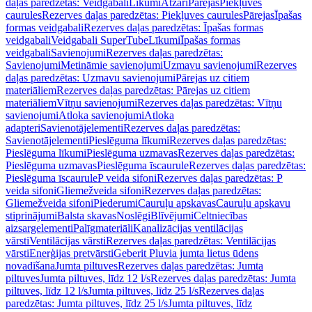
daļas paredzētas: Veidgabali
Līkumi
Atzari
Pārejas
Piekļuves
caurules
Rezerves daļas paredzētas: Piekļuves caurules
Pārejas
Īpašas
formas veidgabali
Rezerves daļas paredzētas: Īpašas formas
veidgabali
Veidgabali SuperTube
Līkumi
Īpašas formas
veidgabali
Savienojumi
Rezerves daļas paredzētas:
Savienojumi
Metināmie savienojumi
Uzmavu savienojumi
Rezerves
daļas paredzētas: Uzmavu savienojumi
Pārejas uz citiem
materiāliem
Rezerves daļas paredzētas: Pārejas uz citiem
materiāliem
Vītņu savienojumi
Rezerves daļas paredzētas: Vītņu
savienojumi
Atloka savienojumi
Atloka
adapteri
Savienotājelementi
Rezerves daļas paredzētas:
Savienotājelementi
Pieslēguma līkumi
Rezerves daļas paredzētas:
Pieslēguma līkumi
Pieslēguma uzmavas
Rezerves daļas paredzētas:
Pieslēguma uzmavas
Pieslēguma īscaurule
Rezerves daļas paredzētas:
Pieslēguma īscaurule
P veida sifoni
Rezerves daļas paredzētas: P
veida sifoni
Gliemežveida sifoni
Rezerves daļas paredzētas:
Gliemežveida sifoni
Piederumi
Cauruļu apskavas
Cauruļu apskavu
stiprinājumi
Balsta skavas
Noslēgi
Blīvējumi
Celtniecības
aizsargelementi
Palīgmateriāli
Kanalizācijas ventilācijas
vārsti
Ventilācijas vārsti
Rezerves daļas paredzētas: Ventilācijas
vārsti
Enerģijas pretvārsti
Geberit Pluvia jumta lietus ūdens
novadīšana
Jumta piltuves
Rezerves daļas paredzētas: Jumta
piltuves
Jumta piltuves, līdz 12 l/s
Rezerves daļas paredzētas: Jumta
piltuves, līdz 12 l/s
Jumta piltuves, līdz 25 l/s
Rezerves daļas
paredzētas: Jumta piltuves, līdz 25 l/s
Jumta piltuves, līdz