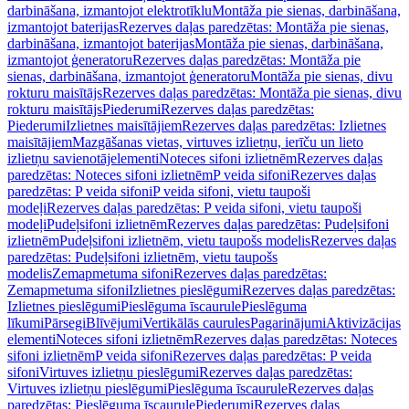
darbināšana, izmantojot elektrotīklu
Montāža pie sienas, darbināšana,
izmantojot baterijas
Rezerves daļas paredzētas: Montāža pie sienas,
darbināšana, izmantojot baterijas
Montāža pie sienas, darbināšana,
izmantojot ģeneratoru
Rezerves daļas paredzētas: Montāža pie
sienas, darbināšana, izmantojot ģeneratoru
Montāža pie sienas, divu
rokturu maisītājs
Rezerves daļas paredzētas: Montāža pie sienas, divu
rokturu maisītājs
Piederumi
Rezerves daļas paredzētas:
Piederumi
Izlietnes maisītājiem
Rezerves daļas paredzētas: Izlietnes
maisītājiem
Mazgāšanas vietas, virtuves izlietņu, ierīču un lieto
izlietņu savienotājelementi
Noteces sifoni izlietnēm
Rezerves daļas
paredzētas: Noteces sifoni izlietnēm
P veida sifoni
Rezerves daļas
paredzētas: P veida sifoni
P veida sifoni, vietu taupoši
modeļi
Rezerves daļas paredzētas: P veida sifoni, vietu taupoši
modeļi
Pudeļsifoni izlietnēm
Rezerves daļas paredzētas: Pudeļsifoni
izlietnēm
Pudeļsifoni izlietnēm, vietu taupošs modelis
Rezerves daļas
paredzētas: Pudeļsifoni izlietnēm, vietu taupošs
modelis
Zemapmetuma sifoni
Rezerves daļas paredzētas:
Zemapmetuma sifoni
Izlietnes pieslēgumi
Rezerves daļas paredzētas:
Izlietnes pieslēgumi
Pieslēguma īscaurule
Pieslēguma
līkumi
Pārsegi
Blīvējumi
Vertikālās caurules
Pagarinājumi
Aktivizācijas
elementi
Noteces sifoni izlietnēm
Rezerves daļas paredzētas: Noteces
sifoni izlietnēm
P veida sifoni
Rezerves daļas paredzētas: P veida
sifoni
Virtuves izlietņu pieslēgumi
Rezerves daļas paredzētas:
Virtuves izlietņu pieslēgumi
Pieslēguma īscaurule
Rezerves daļas
paredzētas: Pieslēguma īscaurule
Piederumi
Rezerves daļas