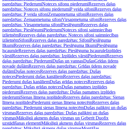
paredzētas: Piederumi
Noteces sifonu piederumi
Rezerves daļas
paredzētas: Noteces sifonu piederumi
P veida sifoni
Rezerves daļas
paredzētas: P veida sifoni
Zemapmetuma sifoni
Rezerves daļas
paredzētas: Zemapmetuma sifoni
Virsapmetuma sifoni
Rezerves daļas
paredzētas: Virsapmetuma sifoni
Pieslēgumi
Rezerves daļas
paredzētas: Pieslēgumi
Piederumi
Noteces sifoni saimniecības
izlietnēm
Rezerves daļas paredzētas: Noteces sifoni saimniecības
izlietnēm
Sifoni
Rezerves daļas paredzētas: Sifoni
Pieslēguma
līkumi
Rezerves daļas paredzētas: Pieslēguma līkumi
Pieslēguma
īscaurule
Rezerves daļas paredzētas: Pieslēguma īscaurule
Izplūdes
vārsti
Rezerves daļas paredzētas: Izplūdes vārsti
Piederumi
Rezerves
daļas paredzētas: Piederumi
Dušas un vannas
Dušas
Grīdas ūdens
novade dušām
Rezerves daļas paredzētas: Grīdas ūdens novade
dušām
Dušas noteces
Rezerves daļas paredzētas: Dušas
noteces
Piederumi dušas kanāliem
Rezerves daļas paredzētas:
Piederumi dušas kanāliem
Dušas grīdas noteces
Rezerves daļas
paredzētas: Dušas grīdas noteces
Dušas pamatnes izplūdes
piederumi
Rezerves daļas paredzētas: Dušas pamatnes izplūdes
piederumi
Sienas līmeņa noplūdes
Rezerves daļas paredzētas: Sienas
līmeņa noplūdes
Piederumi sienas līmeņa notecēm
Rezerves daļas
paredzētas: Piederumi sienas līmeņa notecēm
Dušas paliktņi un dušas
virsmas
Rezerves daļas paredzētas: Dušas paliktņi un dušas
virsmas
Mākslīgā akmens dušas virsmas un Geberit Duofix
uzstādīšanas elementi
Mākslīgā akmens dušas virsmas
Rezerves daļas
paredzētas: Mākslīgā akmens dušas virsmas
Montāžas