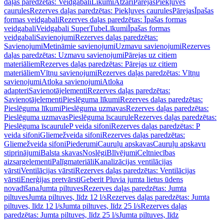
daļas paredzētas: Veidgabali
Līkumi
Atzari
Pārejas
Piekļuves
caurules
Rezerves daļas paredzētas: Piekļuves caurules
Pārejas
Īpašas
formas veidgabali
Rezerves daļas paredzētas: Īpašas formas
veidgabali
Veidgabali SuperTube
Līkumi
Īpašas formas
veidgabali
Savienojumi
Rezerves daļas paredzētas:
Savienojumi
Metināmie savienojumi
Uzmavu savienojumi
Rezerves
daļas paredzētas: Uzmavu savienojumi
Pārejas uz citiem
materiāliem
Rezerves daļas paredzētas: Pārejas uz citiem
materiāliem
Vītņu savienojumi
Rezerves daļas paredzētas: Vītņu
savienojumi
Atloka savienojumi
Atloka
adapteri
Savienotājelementi
Rezerves daļas paredzētas:
Savienotājelementi
Pieslēguma līkumi
Rezerves daļas paredzētas:
Pieslēguma līkumi
Pieslēguma uzmavas
Rezerves daļas paredzētas:
Pieslēguma uzmavas
Pieslēguma īscaurule
Rezerves daļas paredzētas:
Pieslēguma īscaurule
P veida sifoni
Rezerves daļas paredzētas: P
veida sifoni
Gliemežveida sifoni
Rezerves daļas paredzētas:
Gliemežveida sifoni
Piederumi
Cauruļu apskavas
Cauruļu apskavu
stiprinājumi
Balsta skavas
Noslēgi
Blīvējumi
Celtniecības
aizsargelementi
Palīgmateriāli
Kanalizācijas ventilācijas
vārsti
Ventilācijas vārsti
Rezerves daļas paredzētas: Ventilācijas
vārsti
Enerģijas pretvārsti
Geberit Pluvia jumta lietus ūdens
novadīšana
Jumta piltuves
Rezerves daļas paredzētas: Jumta
piltuves
Jumta piltuves, līdz 12 l/s
Rezerves daļas paredzētas: Jumta
piltuves, līdz 12 l/s
Jumta piltuves, līdz 25 l/s
Rezerves daļas
paredzētas: Jumta piltuves, līdz 25 l/s
Jumta piltuves, līdz