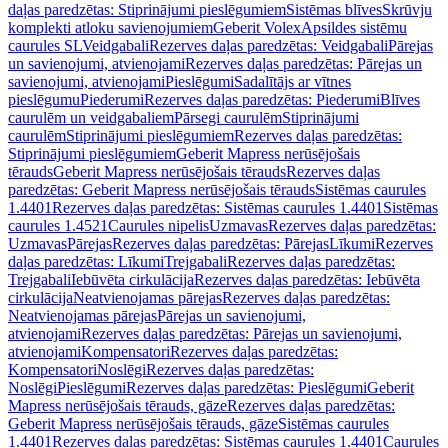
daļas paredzētas: Stiprinājumi pieslēgumiem
Sistēmas blīves
Skrūvju
komplekti atloku savienojumiem
Geberit Volex
Apsildes sistēmu
caurules SL
Veidgabali
Rezerves daļas paredzētas: Veidgabali
Pārejas
un savienojumi, atvienojami
Rezerves daļas paredzētas: Pārejas un
savienojumi, atvienojami
Pieslēgumi
Sadalītājs ar vītnes
pieslēgumu
Piederumi
Rezerves daļas paredzētas: Piederumi
Blīves
caurulēm un veidgabaliem
Pārsegi caurulēm
Stiprinājumi
caurulēm
Stiprinājumi pieslēgumiem
Rezerves daļas paredzētas:
Stiprinājumi pieslēgumiem
Geberit Mapress nerūsējošais
tērauds
Geberit Mapress nerūsējošais tērauds
Rezerves daļas
paredzētas: Geberit Mapress nerūsējošais tērauds
Sistēmas caurules
1.4401
Rezerves daļas paredzētas: Sistēmas caurules 1.4401
Sistēmas
caurules 1.4521
Caurules nipelis
Uzmavas
Rezerves daļas paredzētas:
Uzmavas
Pārejas
Rezerves daļas paredzētas: Pārejas
Līkumi
Rezerves
daļas paredzētas: Līkumi
Trejgabali
Rezerves daļas paredzētas:
Trejgabali
Iebūvēta cirkulācija
Rezerves daļas paredzētas: Iebūvēta
cirkulācija
Neatvienojamas pārejas
Rezerves daļas paredzētas:
Neatvienojamas pārejas
Pārejas un savienojumi,
atvienojami
Rezerves daļas paredzētas: Pārejas un savienojumi,
atvienojami
Kompensatori
Rezerves daļas paredzētas:
Kompensatori
Noslēgi
Rezerves daļas paredzētas:
Noslēgi
Pieslēgumi
Rezerves daļas paredzētas: Pieslēgumi
Geberit
Mapress nerūsējošais tērauds, gāze
Rezerves daļas paredzētas:
Geberit Mapress nerūsējošais tērauds, gāze
Sistēmas caurules
1.4401
Rezerves daļas paredzētas: Sistēmas caurules 1.4401
Caurules