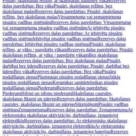
Pisuāri, skalošanas režīms, ar skalošanas malu
Bez vāka
Rezerves
daļas paredzētas: Bez vāka
Pisuāri, skalošanas režīms, bez
skalošanas malas
Rezerves daļas paredzētas: Pisuāri, skalošanas
režīms, bez skalošanas malas
Virsapmetuma vai zemapmetuma
pisuāru vadības sistēmām
Rezerves daļas paredzētas: Virsapmetuma
vai zemapmetuma pisuāru vadības sistēmām
Ar iebūvētu pisuāru
vadības sistēmu
Rezerves daļas paredzētas: Ar iebūvētu pisuāru
vadības sistēmu
Iebūvētai pisuāru vadības sistēmai
Rezerves daļas
paredzētas: Iebūvētai pisuāru vadības sistēmai
Pisuāri, skalošanas
režīms, ar vāku / paredzēts vākam
Rezerves daļas paredzētas: Pisuāri,
skalošanas režīms, ar vāku / paredzēts vākam
Bez skalošanas
malas
Rezerves daļas paredzētas: Bez skalošanas malas
Pisuāri,
darbībai bez ūdens
Rezerves daļas paredzētas: Pisuāri, darbībai bez
ūdens
Bez vāka
Rezerves daļas paredzētas: Bez vāka
Pisuāru
nodalīšanas sienas
Plastmasas pisuāru nodalīšanas sienas
Stikla
pisuāru nodalīšanas sienas
Keramikas sanitārtehnikas pisuāru
nodalīšanas sienas
Piederumi
Rezerves daļas paredzētas:
Piederumi
Sifoni un sifonu piederumi
Skalošanas caurules,
skalošanas līkumi un pārejas
Rezerves daļas paredzētas: Skalošanas
caurules, skalošanas līkumi un pārejas
Stiprinājumi
Pisuāru vadības
sistēmas
Zemapmetuma
Rezerves daļas paredzētas: Zemapmetuma
Ar
elektronisku skalošanas aktivizāciju, darbināšana, izmantojot
elektrotīklu
Rezerves daļas paredzētas: Ar elektronisku skalošanas
aktivizāciju, darbināšana, izmantojot elektrotīklu
Ar elektronisku
skalošanas aktivizāciju, darbināšana, izmantojot baterijas
Rezerves