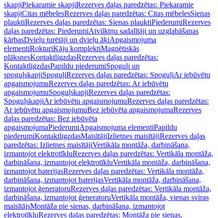
skapji
Piekaramie skapji
Rezerves daļas paredzētas: Piekaramie
skapji
Citas mēbeles
Rezerves daļas paredzētas: Citas mēbeles
Sienas
plaukti
Rezerves daļas paredzētas: Sienas plaukti
Piederumi
Rezerves
daļas paredzētas: Piederumi
Atvilktņu sadalītāji un uzglabāšanas
kārbas
Dvieļu turētāji un dvieļu āķi
Apgaismojuma
elementi
Rokturi
Kāju komplekti
Magnētiskās
plāksnes
Kontaktligzdas
Rezerves daļas paredzētas:
Kontaktligzdas
Papildu piederumi
Spoguļi un
spoguļskapji
Spoguļi
Rezerves daļas paredzētas: Spoguļi
Ar iebūvētu
apgaismojumu
Rezerves daļas paredzētas: Ar iebūvētu
apgaismojumu
Spoguļskapji
Rezerves daļas paredzētas:
Spoguļskapji
Ar iebūvētu apgaismojumu
Rezerves daļas paredzētas:
Ar iebūvētu apgaismojumu
Bez iebūvēta apgaismojuma
Rezerves
daļas paredzētas: Bez iebūvēta
apgaismojuma
Piederumi
Apgaismojuma elementi
Papildu
piederumi
Kontaktligzdas
Maisītāji
Izlietnes maisītāji
Rezerves daļas
paredzētas: Izlietnes maisītāji
Vertikāla montāža, darbināšana,
izmantojot elektrotīklu
Rezerves daļas paredzētas: Vertikāla montāža,
darbināšana, izmantojot elektrotīklu
Vertikāla montāža, darbināšana,
izmantojot baterijas
Rezerves daļas paredzētas: Vertikāla montāža,
darbināšana, izmantojot baterijas
Vertikāla montāža, darbināšana,
izmantojot ģeneratoru
Rezerves daļas paredzētas: Vertikāla montāža,
darbināšana, izmantojot ģeneratoru
Vertikāla montāža, vienas sviras
maisītājs
Montāža pie sienas, darbināšana, izmantojot
elektrotīklu
Rezerves daļas paredzētas: Montāža pie sienas,