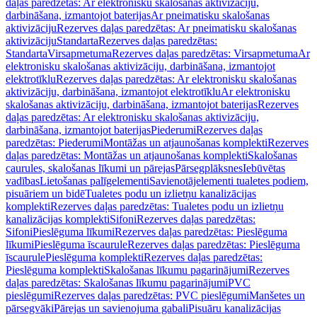
daļas paredzētas: Ar elektronisku skalošanas aktivizāciju,
darbināšana, izmantojot baterijas
Ar pneimatisku skalošanas
aktivizāciju
Rezerves daļas paredzētas: Ar pneimatisku skalošanas
aktivizāciju
Standarta
Rezerves daļas paredzētas:
Standarta
Virsapmetuma
Rezerves daļas paredzētas: Virsapmetuma
Ar
elektronisku skalošanas aktivizāciju, darbināšana, izmantojot
elektrotīklu
Rezerves daļas paredzētas: Ar elektronisku skalošanas
aktivizāciju, darbināšana, izmantojot elektrotīklu
Ar elektronisku
skalošanas aktivizāciju, darbināšana, izmantojot baterijas
Rezerves
daļas paredzētas: Ar elektronisku skalošanas aktivizāciju,
darbināšana, izmantojot baterijas
Piederumi
Rezerves daļas
paredzētas: Piederumi
Montāžas un atjaunošanas komplekti
Rezerves
daļas paredzētas: Montāžas un atjaunošanas komplekti
Skalošanas
caurules, skalošanas līkumi un pārejas
Pārsegplāksnes
Iebūvētas
vadības
Lietošanas palīgelementi
Savienotājelementi tualetes podiem,
pisuāriem un bidē
Tualetes podu un izlietņu kanalizācijas
komplekti
Rezerves daļas paredzētas: Tualetes podu un izlietņu
kanalizācijas komplekti
Sifoni
Rezerves daļas paredzētas:
Sifoni
Pieslēguma līkumi
Rezerves daļas paredzētas: Pieslēguma
līkumi
Pieslēguma īscaurule
Rezerves daļas paredzētas: Pieslēguma
īscaurule
Pieslēguma komplekti
Rezerves daļas paredzētas:
Pieslēguma komplekti
Skalošanas līkumu pagarinājumi
Rezerves
daļas paredzētas: Skalošanas līkumu pagarinājumi
PVC
pieslēgumi
Rezerves daļas paredzētas: PVC pieslēgumi
Manšetes un
pārsegvāki
Pārejas un savienojuma gabali
Pisuāru kanalizācijas