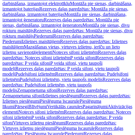
darbināšana, izmantojot elektrotīklu
Montāža pie sienas, darbināšana,
izmantojot baterijas
Rezerves daļas paredzētas: Montāža pie sienas,
darbināšana, izmantojot baterijas
Montāža pie sienas, darbināšana,
izmantojot ģeneratoru
Rezerves daļas paredzētas: Montāža pie
sienas, darbināšana, izmantojot ģeneratoru
Montāža pie sienas, divu
rokturu maisītājs
Rezerves daļas paredzētas: Montāža pie sienas, divu
rokturu maisītājs
Piederumi
Rezerves daļas paredzētas:
Piederumi
Izlietnes maisītājiem
Rezerves daļas paredzētas: Izlietnes
maisītājiem
Mazgāšanas vietas, virtuves izlietņu, ierīču un lieto
izlietņu savienotājelementi
Noteces sifoni izlietnēm
Rezerves daļas
paredzētas: Noteces sifoni izlietnēm
P veida sifoni
Rezerves daļas
paredzētas: P veida sifoni
P veida sifoni, vietu taupoši
modeļi
Rezerves daļas paredzētas: P veida sifoni, vietu taupoši
modeļi
Pudeļsifoni izlietnēm
Rezerves daļas paredzētas: Pudeļsifoni
izlietnēm
Pudeļsifoni izlietnēm, vietu taupošs modelis
Rezerves daļas
paredzētas: Pudeļsifoni izlietnēm, vietu taupošs
modelis
Zemapmetuma sifoni
Rezerves daļas paredzētas:
Zemapmetuma sifoni
Izlietnes pieslēgumi
Rezerves daļas paredzētas:
Izlietnes pieslēgumi
Pieslēguma īscaurule
Pieslēguma
līkumi
Pārsegi
Blīvējumi
Vertikālās caurules
Pagarinājumi
Aktivizācijas
elementi
Noteces sifoni izlietnēm
Rezerves daļas paredzētas: Noteces
sifoni izlietnēm
P veida sifoni
Rezerves daļas paredzētas: P veida
sifoni
Virtuves izlietņu pieslēgumi
Rezerves daļas paredzētas:
Virtuves izlietņu pieslēgumi
Pieslēguma īscaurule
Rezerves daļas
paredzētas: Pieslēguma īscaurule
Piederumi
Rezerves daļas