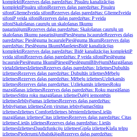
komplekti
Rezerves daļas paredzētas: Pisuāru kanalizācijas
komplekti
Pisuāru sifoni
Rezerves daļas paredzētas: Pisuāru
sifoni
Gliemežveida sifoni
Rezerves daļas paredzētas: Gliemežveida
sifoni
P veida sifoni
Rezerves daļas paredzētas: P veida
sifoni
Skalošanas cauruļu un skalošanas līkumu
pagarinājumi
Rezerves daļas paredzētas: Skalošanas cauruļu un
skalošanas līkumu pagarinājumi
Pieslēguma īscaurule
Rezerves daļas
paredzētas: Pieslēguma īscaurule
Pieslēguma līkumi
Rezerves daļas
paredzētas: Pieslēguma līkumi
Manšetes
Bidē kanalizācijas
komplekti
Rezerves daļas paredzētas: Bidē kanalizācijas komplekti
P
veida sifoni
Rezerves daļas paredzētas: P veida sifoni
Pieslēguma
īscaurule
Pieslēguma līkumi
Pārsegi
Pieslēgumi
Blīvējumi
Mazgāšanas
vieta
Izlietnes
Izlietnes
Rezerves daļas paredzētas: Izlietnes
Dubultās
izlietnes
Rezerves daļas paredzētas: Dubultās izlietnes
Mēbeļu
izlietnes
Rezerves daļas paredzētas: Mēbeļu izlietnes
Uzliekamās
izlietnes
Rezerves daļas paredzētas: Uzliekamās izlietnes
Roku
mazgāšanas izlietnes
Rezerves daļas paredzētas: Roku mazgāšanas
izlietnes
Stūra roku mazgāšanas izlietne
Daļēji iemontētās
izlietnes
Iebūvējamas izlietnes
Rezerves daļas paredzētas:
Iebūvējamas izlietnes
Zem virsmas iebūvējamas
Stūra
izlietnes
Izlietnes Comfort
Izlietnes bērniem
Izlietnes
Lielās
mazgāšanas izlietnes
Citas izlietnes
Rezerves daļas paredzētas: Citas
izlietnes
Lietās izlietnes
Rezerves daļas paredzētas: Lietās
izlietnes
Izlietnes
Daudzfunkciju izlietnes
Ģipša izlietne
Klašu telpu
izlietnes
Piederumi
Atbalstkājas
Rezerves daļas paredzētas: