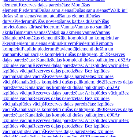
elementi
Rezerves daļas paredzētas: Montāžas
elementi
Piederumi
Dušas sānu sienas
Dušas sānu sienas
“Walk-in”
dušas sānu sienas
Vannu atdalīšanas elementi
Dušas
durvis
Piederumi
Nišas novietošanas kārbas dušām
Nišas
novietošanas kārbas
Piederumi
Vannas
Vannas no sanitārā
akrila
Taisnstūra vannas
Mākslīgā akmens vannas
Vannas
zīdaiņiem
Montāžas elementi
Kāju komplekti un komplekti ar
šķērsstieņiem un sienas enkurskrūvēm
Piederumi
Remonta
komplekti
Papildu piederumi
Savienotājelementi dušām un
vannām
Kanalizācijas komplekti dušas paliktņiem, d52
Rezerves
daļas paredzētas: Kanalizācijas komplekti dušas paliktņiem, d52
Ar
izplūdes vāciņu
Rezerves daļas paredzētas: Ar izplūdes vāciņu
Bez
izplūdes vāciņa
Rezerves daļas paredzētas: Bez izplūdes
vāciņa
Izplūdes vāciņš
Rezerves daļas paredzētas: Izplūdes
vāciņš
Kanalizācijas komplekti dušas paliktņiem, d62
Rezerves daļas
paredzētas: Kanalizācijas komplekti dušas paliktņiem, d62
Ar
izplūdes vāciņu
Rezerves daļas paredzētas: Ar izplūdes vāciņu
Bez
izplūdes vāciņa
Rezerves daļas paredzētas: Bez izplūdes
vāciņa
Izplūdes vāciņš
Rezerves daļas paredzētas: Izplūdes
vāciņš
Kanalizācijas komplekti dušas paliktņiem, d90
Rezerves daļas
paredzētas: Kanalizācijas komplekti dušas paliktņiem, d90
Ar
izplūdes vāciņu
Rezerves daļas paredzētas: Ar izplūdes vāciņu
Bez
izplūdes vāciņa
Rezerves daļas paredzētas: Bez izplūdes
vāciņa
Izplūdes vāciņš
Rezerves daļas paredzētas: Izplūdes
vāciņš
Kanalizācijas komplekti vannām, d52
Rezerves daļas