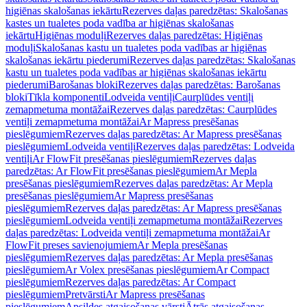
higiēnas skalošanas iekārtu
Rezerves daļas paredzētas: Skalošanas
kastes un tualetes poda vadība ar higiēnas skalošanas
iekārtu
Higiēnas moduļi
Rezerves daļas paredzētas: Higiēnas
moduļi
Skalošanas kastu un tualetes poda vadības ar higiēnas
skalošanas iekārtu piederumi
Rezerves daļas paredzētas: Skalošanas
kastu un tualetes poda vadības ar higiēnas skalošanas iekārtu
piederumi
Barošanas bloki
Rezerves daļas paredzētas: Barošanas
bloki
Tīkla komponenti
Lodveida ventiļi
Caurplūdes ventiļi
zemapmetuma montāžai
Rezerves daļas paredzētas: Caurplūdes
ventiļi zemapmetuma montāžai
Ar Mapress presēšanas
pieslēgumiem
Rezerves daļas paredzētas: Ar Mapress presēšanas
pieslēgumiem
Lodveida ventiļi
Rezerves daļas paredzētas: Lodveida
ventiļi
Ar FlowFit presēšanas pieslēgumiem
Rezerves daļas
paredzētas: Ar FlowFit presēšanas pieslēgumiem
Ar Mepla
presēšanas pieslēgumiem
Rezerves daļas paredzētas: Ar Mepla
presēšanas pieslēgumiem
Ar Mapress presēšanas
pieslēgumiem
Rezerves daļas paredzētas: Ar Mapress presēšanas
pieslēgumiem
Lodveida ventiļi zemapmetuma montāžai
Rezerves
daļas paredzētas: Lodveida ventiļi zemapmetuma montāžai
Ar
FlowFit preses savienojumiem
Ar Mepla presēšanas
pieslēgumiem
Rezerves daļas paredzētas: Ar Mepla presēšanas
pieslēgumiem
Ar Volex presēšanas pieslēgumiem
Ar Compact
pieslēgumiem
Rezerves daļas paredzētas: Ar Compact
pieslēgumiem
Pretvārsti
Ar Mapress presēšanas
pieslēgumiem
Apsildes atgaisošanas vārsti
Ātrās atgaisošanas