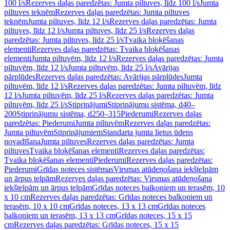
100 l/s
Rezerves daļas paredzētas: Jumta piltuves, līdz 100 l/s
Jumta
piltuves teknēm
Rezerves daļas paredzētas: Jumta piltuves
teknēm
Jumta piltuves, līdz 12 l/s
Rezerves daļas paredzētas: Jumta
piltuves, līdz 12 l/s
Jumta piltuves, līdz 25 l/s
Rezerves daļas
paredzētas: Jumta piltuves, līdz 25 l/s
Tvaika bloķēšanas
elementi
Rezerves daļas paredzētas: Tvaika bloķēšanas
elementi
Jumta piltuvēm, līdz 12 l/s
Rezerves daļas paredzētas: Jumta
piltuvēm, līdz 12 l/s
Jumta piltuvēm, līdz 25 l/s
Avārijas
pārplūdes
Rezerves daļas paredzētas: Avārijas pārplūdes
Jumta
piltuvēm, līdz 12 l/s
Rezerves daļas paredzētas: Jumta piltuvēm, līdz
12 l/s
Jumta piltuvēm, līdz 25 l/s
Rezerves daļas paredzētas: Jumta
piltuvēm, līdz 25 l/s
Stiprinājumi
Stiprinājumu sistēma, d40–
200
Stiprinājumu sistēma, d250–315
Piederumi
Rezerves daļas
paredzētas: Piederumi
Jumta piltuvēm
Rezerves daļas paredzētas:
Jumta piltuvēm
Stiprinājumiem
Standarta jumta lietus ūdens
novadīšana
Jumta piltuves
Rezerves daļas paredzētas: Jumta
piltuves
Tvaika bloķēšanas elementi
Rezerves daļas paredzētas:
Tvaika bloķēšanas elementi
Piederumi
Rezerves daļas paredzētas:
Piederumi
Grīdas noteces sistēmas
Virsmas atūdeņošana iekštelpām
un ārpus telpām
Rezerves daļas paredzētas: Virsmas atūdeņošana
iekštelpām un ārpus telpām
Grīdas noteces balkoniem un terasēm, 10
x 10 cm
Rezerves daļas paredzētas: Grīdas noteces balkoniem un
terasēm, 10 x 10 cm
Grīdas noteces, 13 x 13 cm
Grīdas noteces
balkoniem un terasēm, 13 x 13 cm
Grīdas noteces, 15 x 15
cm
Rezerves daļas paredzētas: Grīdas noteces, 15 x 15