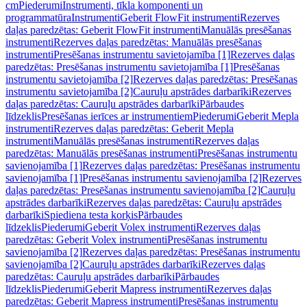
cm
Piederumi
Instrumenti, tīkla komponenti un
programmatūra
Instrumenti
Geberit FlowFit instrumenti
Rezerves
daļas paredzētas: Geberit FlowFit instrumenti
Manuālās presēšanas
instrumenti
Rezerves daļas paredzētas: Manuālās presēšanas
instrumenti
Presēšanas instrumentu savietojamība [1]
Rezerves daļas
paredzētas: Presēšanas instrumentu savietojamība [1]
Presēšanas
instrumentu savietojamība [2]
Rezerves daļas paredzētas: Presēšanas
instrumentu savietojamība [2]
Cauruļu apstrādes darbarīki
Rezerves
daļas paredzētas: Cauruļu apstrādes darbarīki
Pārbaudes
līdzeklis
Presēšanas ierīces ar instrumentiem
Piederumi
Geberit Mepla
instrumenti
Rezerves daļas paredzētas: Geberit Mepla
instrumenti
Manuālās presēšanas instrumenti
Rezerves daļas
paredzētas: Manuālās presēšanas instrumenti
Presēšanas instrumentu
savienojamība [1]
Rezerves daļas paredzētas: Presēšanas instrumentu
savienojamība [1]
Presēšanas instrumentu savienojamība [2]
Rezerves
daļas paredzētas: Presēšanas instrumentu savienojamība [2]
Cauruļu
apstrādes darbarīki
Rezerves daļas paredzētas: Cauruļu apstrādes
darbarīki
Spiediena testa korķis
Pārbaudes
līdzeklis
Piederumi
Geberit Volex instrumenti
Rezerves daļas
paredzētas: Geberit Volex instrumenti
Presēšanas instrumentu
savienojamība [2]
Rezerves daļas paredzētas: Presēšanas instrumentu
savienojamība [2]
Cauruļu apstrādes darbarīki
Rezerves daļas
paredzētas: Cauruļu apstrādes darbarīki
Pārbaudes
līdzeklis
Piederumi
Geberit Mapress instrumenti
Rezerves daļas
paredzētas: Geberit Mapress instrumenti
Presēšanas instrumentu