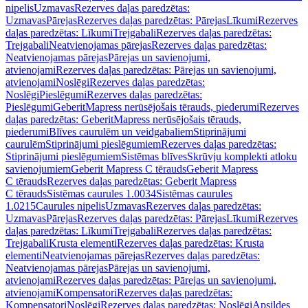
nipelis
Uzmavas
Rezerves daļas paredzētas:
Uzmavas
Pārejas
Rezerves daļas paredzētas: Pārejas
Līkumi
Rezerves
daļas paredzētas: Līkumi
Trejgabali
Rezerves daļas paredzētas:
Trejgabali
Neatvienojamas pārejas
Rezerves daļas paredzētas:
Neatvienojamas pārejas
Pārejas un savienojumi,
atvienojami
Rezerves daļas paredzētas: Pārejas un savienojumi,
atvienojami
Noslēgi
Rezerves daļas paredzētas:
Noslēgi
Pieslēgumi
Rezerves daļas paredzētas:
Pieslēgumi
GeberitMapress nerūsējošais tērauds, piederumi
Rezerves
daļas paredzētas: GeberitMapress nerūsējošais tērauds,
piederumi
Blīves caurulēm un veidgabaliem
Stiprinājumi
caurulēm
Stiprinājumi pieslēgumiem
Rezerves daļas paredzētas:
Stiprinājumi pieslēgumiem
Sistēmas blīves
Skrūvju komplekti atloku
savienojumiem
Geberit Mapress C tērauds
Geberit Mapress
C tērauds
Rezerves daļas paredzētas: Geberit Mapress
C tērauds
Sistēmas caurules 1.0034
Sistēmas caurules
1.0215
Caurules nipelis
Uzmavas
Rezerves daļas paredzētas:
Uzmavas
Pārejas
Rezerves daļas paredzētas: Pārejas
Līkumi
Rezerves
daļas paredzētas: Līkumi
Trejgabali
Rezerves daļas paredzētas:
Trejgabali
Krusta elementi
Rezerves daļas paredzētas: Krusta
elementi
Neatvienojamas pārejas
Rezerves daļas paredzētas:
Neatvienojamas pārejas
Pārejas un savienojumi,
atvienojami
Rezerves daļas paredzētas: Pārejas un savienojumi,
atvienojami
Kompensatori
Rezerves daļas paredzētas:
Kompensatori
Noslēgi
Rezerves daļas paredzētas: Noslēgi
Apsildes