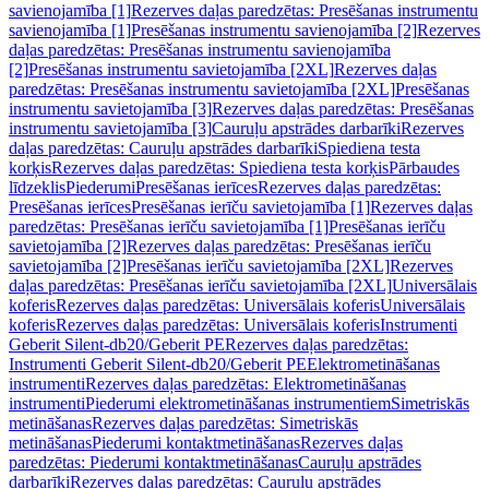
savienojamība [1]
Rezerves daļas paredzētas: Presēšanas instrumentu
savienojamība [1]
Presēšanas instrumentu savienojamība [2]
Rezerves
daļas paredzētas: Presēšanas instrumentu savienojamība
[2]
Presēšanas instrumentu savietojamība [2XL]
Rezerves daļas
paredzētas: Presēšanas instrumentu savietojamība [2XL]
Presēšanas
instrumentu savietojamība [3]
Rezerves daļas paredzētas: Presēšanas
instrumentu savietojamība [3]
Cauruļu apstrādes darbarīki
Rezerves
daļas paredzētas: Cauruļu apstrādes darbarīki
Spiediena testa
korķis
Rezerves daļas paredzētas: Spiediena testa korķis
Pārbaudes
līdzeklis
Piederumi
Presēšanas ierīces
Rezerves daļas paredzētas:
Presēšanas ierīces
Presēšanas ierīču savietojamība [1]
Rezerves daļas
paredzētas: Presēšanas ierīču savietojamība [1]
Presēšanas ierīču
savietojamība [2]
Rezerves daļas paredzētas: Presēšanas ierīču
savietojamība [2]
Presēšanas ierīču savietojamība [2XL]
Rezerves
daļas paredzētas: Presēšanas ierīču savietojamība [2XL]
Universālais
koferis
Rezerves daļas paredzētas: Universālais koferis
Universālais
koferis
Rezerves daļas paredzētas: Universālais koferis
Instrumenti
Geberit Silent-db20/Geberit PE
Rezerves daļas paredzētas:
Instrumenti Geberit Silent-db20/Geberit PE
Elektrometināšanas
instrumenti
Rezerves daļas paredzētas: Elektrometināšanas
instrumenti
Piederumi elektrometināšanas instrumentiem
Simetriskās
metināšanas
Rezerves daļas paredzētas: Simetriskās
metināšanas
Piederumi kontaktmetināšanas
Rezerves daļas
paredzētas: Piederumi kontaktmetināšanas
Cauruļu apstrādes
darbarīki
Rezerves daļas paredzētas: Cauruļu apstrādes