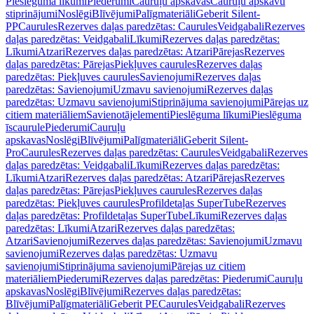
Pieslēguma līkumi
Piederumi
Cauruļu apskavas
Cauruļu apskavu
stiprinājumi
Noslēgi
Blīvējumi
Palīgmateriāli
Geberit Silent-
PP
Caurules
Rezerves daļas paredzētas: Caurules
Veidgabali
Rezerves
daļas paredzētas: Veidgabali
Līkumi
Rezerves daļas paredzētas:
Līkumi
Atzari
Rezerves daļas paredzētas: Atzari
Pārejas
Rezerves
daļas paredzētas: Pārejas
Piekļuves caurules
Rezerves daļas
paredzētas: Piekļuves caurules
Savienojumi
Rezerves daļas
paredzētas: Savienojumi
Uzmavu savienojumi
Rezerves daļas
paredzētas: Uzmavu savienojumi
Stiprinājuma savienojumi
Pārejas uz
citiem materiāliem
Savienotājelementi
Pieslēguma līkumi
Pieslēguma
īscaurule
Piederumi
Cauruļu
apskavas
Noslēgi
Blīvējumi
Palīgmateriāli
Geberit Silent-
Pro
Caurules
Rezerves daļas paredzētas: Caurules
Veidgabali
Rezerves
daļas paredzētas: Veidgabali
Līkumi
Rezerves daļas paredzētas:
Līkumi
Atzari
Rezerves daļas paredzētas: Atzari
Pārejas
Rezerves
daļas paredzētas: Pārejas
Piekļuves caurules
Rezerves daļas
paredzētas: Piekļuves caurules
Profildetaļas SuperTube
Rezerves
daļas paredzētas: Profildetaļas SuperTube
Līkumi
Rezerves daļas
paredzētas: Līkumi
Atzari
Rezerves daļas paredzētas:
Atzari
Savienojumi
Rezerves daļas paredzētas: Savienojumi
Uzmavu
savienojumi
Rezerves daļas paredzētas: Uzmavu
savienojumi
Stiprinājuma savienojumi
Pārejas uz citiem
materiāliem
Piederumi
Rezerves daļas paredzētas: Piederumi
Cauruļu
apskavas
Noslēgi
Blīvējumi
Rezerves daļas paredzētas:
Blīvējumi
Palīgmateriāli
Geberit PE
Caurules
Veidgabali
Rezerves