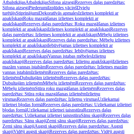
Atbalstkājas
Atbalstkājas
Sifona aizsegi
Rezerves daļas paredzētas:
Sifona aizsegi
Piederumi
Izplūdes vāciņš
Dvieļu
turētājs
Stiprinājumi
Dekoratīvās apmales
Izlietnes komplekti ar
apakšskapi
Roku mazgāšanas izlietnes komplekti ar
apakšskapi
Rezerves daļas paredzētas: Roku mazgāšanas izlietnes
komplekti ar apakšskapi
Izlietnes komplekti ar apakšskapi
Rezerves
daļas paredzētas: Izlietnes komplekti ar apakšskapi
Mēbeļu izlietnes
komplekti ar apakšskapi
Rezerves daļas paredzētas: Mēbeļu izlietnes
komplekti ar apakšskapi
Iebūvējamas izlietnes komplekti ar
apakšskapi
Rezerves daļas paredzētas: Iebūvējamas izlietnes
komplekti ar apakšskapi
Vannas istabas mēbeles
Izlietņu
apakšskapji
Rezerves daļas paredzētas: Izlietņu apakšskapji
Izlietnes
mazām vannas istabām
Rezerves daļas paredzētas: Izlietnes mazām
vannas istabām
Izlietnēm
Rezerves daļas paredzētas:
Izlietnēm
Dubultajām izlietnēm
Rezerves daļas paredzētas:
Dubultajām izlietnēm
Mēbeļu izlietnēm
Rezerves daļas paredzētas:
Mēbeļu izlietnēm
Stūra roku mazgāšanas izlietnēm
Rezerves daļas
paredzētas: Stūra roku mazgāšanas izlietnēm
Izlietņu
virsmas
Rezerves daļas paredzētas: Izlietņu virsmas
Uzliekamai
izlietnei bļodas formā
Rezerves daļas paredzētas: Uzliekamai izlietnei
bļodas formā
Uzliekamai izlietnei taisnstūra
Rezerves daļas
paredzētas: Uzliekamai izlietnei taisnstūra
Sānu skapji
Rezerves daļas
paredzētas: Sānu skapji
Zemi sānu skapji
Rezerves daļas paredzētas:
Zemi sānu skapji
Augsti skapji
Rezerves daļas paredzētas: Augsti
skapji
Vidēji augsti skapji
Rezerves daļas paredzētas: Vidēji augsti