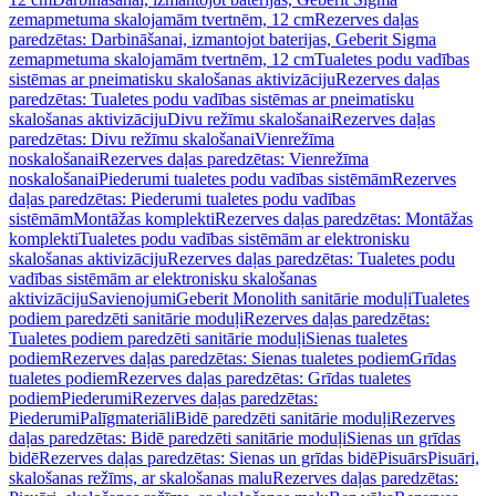
zemapmetuma skalojamām tvertnēm, 12 cm
Rezerves daļas
paredzētas: Darbināšanai, izmantojot baterijas, Geberit Sigma
zemapmetuma skalojamām tvertnēm, 12 cm
Tualetes podu vadības
sistēmas ar pneimatisku skalošanas aktivizāciju
Rezerves daļas
paredzētas: Tualetes podu vadības sistēmas ar pneimatisku
skalošanas aktivizāciju
Divu režīmu skalošanai
Rezerves daļas
paredzētas: Divu režīmu skalošanai
Vienrežīma
noskalošanai
Rezerves daļas paredzētas: Vienrežīma
noskalošanai
Piederumi tualetes podu vadības sistēmām
Rezerves
daļas paredzētas: Piederumi tualetes podu vadības
sistēmām
Montāžas komplekti
Rezerves daļas paredzētas: Montāžas
komplekti
Tualetes podu vadības sistēmām ar elektronisku
skalošanas aktivizāciju
Rezerves daļas paredzētas: Tualetes podu
vadības sistēmām ar elektronisku skalošanas
aktivizāciju
Savienojumi
Geberit Monolith sanitārie moduļi
Tualetes
podiem paredzēti sanitārie moduļi
Rezerves daļas paredzētas:
Tualetes podiem paredzēti sanitārie moduļi
Sienas tualetes
podiem
Rezerves daļas paredzētas: Sienas tualetes podiem
Grīdas
tualetes podiem
Rezerves daļas paredzētas: Grīdas tualetes
podiem
Piederumi
Rezerves daļas paredzētas:
Piederumi
Palīgmateriāli
Bidē paredzēti sanitārie moduļi
Rezerves
daļas paredzētas: Bidē paredzēti sanitārie moduļi
Sienas un grīdas
bidē
Rezerves daļas paredzētas: Sienas un grīdas bidē
Pisuārs
Pisuāri,
skalošanas režīms, ar skalošanas malu
Rezerves daļas paredzētas: