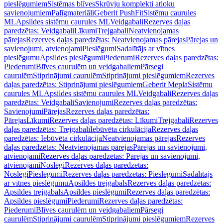
pieslēgumiem
Sistēmas blīves
Skrūvju komplekti atloku
savienojumiem
Palīgmateriāli
Geberit PushFit
Sistēmu caurules
ML
Apsildes sistēmu caurules ML
Veidgabali
Rezerves daļas
paredzētas: Veidgabali
Līkumi
Trejgabali
Neatvienojamas
pārejas
Rezerves daļas paredzētas: Neatvienojamas pārejas
Pārejas un
savienojumi, atvienojami
Pieslēgumi
Sadalītājs ar vītnes
pieslēgumu
Apsildes pieslēgumi
Piederumi
Rezerves daļas paredzētas:
Piederumi
Blīves caurulēm un veidgabaliem
Pārsegi
caurulēm
Stiprinājumi caurulēm
Stiprinājumi pieslēgumiem
Rezerves
daļas paredzētas: Stiprinājumi pieslēgumiem
Geberit Mepla
Sistēmu
caurules ML
Apsildes sistēmu caurules ML
Veidgabali
Rezerves daļas
paredzētas: Veidgabali
Savienojumi
Rezerves daļas paredzētas:
Savienojumi
Pārejas
Rezerves daļas paredzētas:
Pārejas
Līkumi
Rezerves daļas paredzētas: Līkumi
Trejgabali
Rezerves
daļas paredzētas: Trejgabali
Iebūvēta cirkulācija
Rezerves daļas
paredzētas: Iebūvēta cirkulācija
Neatvienojamas pārejas
Rezerves
daļas paredzētas: Neatvienojamas pārejas
Pārejas un savienojumi,
atvienojami
Rezerves daļas paredzētas: Pārejas un savienojumi,
atvienojami
Noslēgi
Rezerves daļas paredzētas:
Noslēgi
Pieslēgumi
Rezerves daļas paredzētas: Pieslēgumi
Sadalītājs
ar vītnes pieslēgumu
Apsildes trejgabals
Rezerves daļas paredzētas:
Apsildes trejgabals
Apsildes pieslēgumi
Rezerves daļas paredzētas:
Apsildes pieslēgumi
Piederumi
Rezerves daļas paredzētas:
Piederumi
Blīves caurulēm un veidgabaliem
Pārsegi
caurulēm
Stiprinājumi caurulēm
Stiprinājumi pieslēgumiem
Rezerves