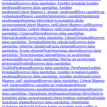
trejgabals
Rezerves daļas paredzētas: Apsildes trejgabals
Apsildes
pieslēgumi
Rezerves daļas paredzētas: Apsildes
pieslēgumi
Geberit Mapress C tērauds, piederumi
Blīves caurulēm un
veidgabaliem
Pārsegi caurulēm
Stiprinājumi caurulēm
Stiprinājumi
pieslēgumiem
Sistēmas blīves
Skrūvju komplekti atloku
savienojumiem
Geberit Mapress varš
Geberit Mapress varš
Rezerves
daļas paredzētas: Geberit Mapress varš
Uzmavas
Rezerves daļas
paredzētas: Uzmavas
Pārejas
Rezerves daļas paredzētas:
Pārejas
Līkumi
Rezerves daļas paredzētas: Līkumi
Trejgabali
Rezerves
daļas paredzētas: Trejgabali
Iebūvēta cirkulācija
Rezerves daļas
paredzētas: Iebūvēta cirkulācija
Krusta elementi
Rezerves daļas
paredzētas: Krusta elementi
Neatvienojamas pārejas
Rezerves daļas
paredzētas: Neatvienojamas pārejas
Pārejas un savienojumi,
atvienojami
Rezerves daļas paredzētas: Pārejas un savienojumi,
atvienojami
Noslēgi
Rezerves daļas paredzētas:
Noslēgi
Pieslēgumi
Rezerves daļas paredzētas: Pieslēgumi
Apsildes
trejgabals
Rezerves daļas paredzētas: Apsildes trejgabals
Apsildes
pieslēgumi
Rezerves daļas paredzētas: Apsildes pieslēgumi
Geberit
Mapress varš, piederumi
Rezerves daļas paredzētas: Geberit Mapress
varš, piederumi
Blīves caurulēm un veidgabaliem
Pārsegi
caurulēm
Stiprinājumi caurulēm
Stiprinājumi pieslēgumiem
Rezerves
daļas paredzētas: Stiprinājumi pieslēgumiem
Sistēmas blīves
Skrūvju
komplekti atloku savienojumiem
Geberit higiēnas sistēma
Higiēniskās
skalošanas iekārtas
Rezerves daļas paredzētas: Higiēniskās
skalošanas iekārtas
Skalošanas kastes un tualetes poda vadība ar