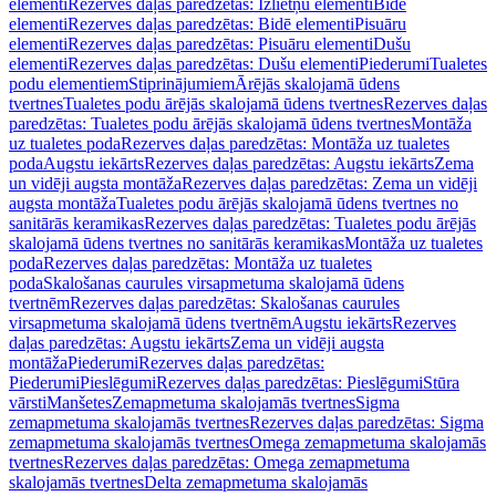
elementi
Rezerves daļas paredzētas: Izlietņu elementi
Bidē
elementi
Rezerves daļas paredzētas: Bidē elementi
Pisuāru
elementi
Rezerves daļas paredzētas: Pisuāru elementi
Dušu
elementi
Rezerves daļas paredzētas: Dušu elementi
Piederumi
Tualetes
podu elementiem
Stiprinājumiem
Ārējās skalojamā ūdens
tvertnes
Tualetes podu ārējās skalojamā ūdens tvertnes
Rezerves daļas
paredzētas: Tualetes podu ārējās skalojamā ūdens tvertnes
Montāža
uz tualetes poda
Rezerves daļas paredzētas: Montāža uz tualetes
poda
Augstu iekārts
Rezerves daļas paredzētas: Augstu iekārts
Zema
un vidēji augsta montāža
Rezerves daļas paredzētas: Zema un vidēji
augsta montāža
Tualetes podu ārējās skalojamā ūdens tvertnes no
sanitārās keramikas
Rezerves daļas paredzētas: Tualetes podu ārējās
skalojamā ūdens tvertnes no sanitārās keramikas
Montāža uz tualetes
poda
Rezerves daļas paredzētas: Montāža uz tualetes
poda
Skalošanas caurules virsapmetuma skalojamā ūdens
tvertnēm
Rezerves daļas paredzētas: Skalošanas caurules
virsapmetuma skalojamā ūdens tvertnēm
Augstu iekārts
Rezerves
daļas paredzētas: Augstu iekārts
Zema un vidēji augsta
montāža
Piederumi
Rezerves daļas paredzētas:
Piederumi
Pieslēgumi
Rezerves daļas paredzētas: Pieslēgumi
Stūra
vārsti
Manšetes
Zemapmetuma skalojamās tvertnes
Sigma
zemapmetuma skalojamās tvertnes
Rezerves daļas paredzētas: Sigma
zemapmetuma skalojamās tvertnes
Omega zemapmetuma skalojamās
tvertnes
Rezerves daļas paredzētas: Omega zemapmetuma
skalojamās tvertnes
Delta zemapmetuma skalojamās