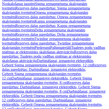
Noskalošanas taustiņi
Sigma zemapmetuma skalojamām
tvertnēm
Rezerves daļas paredzētas: Sigma zemapmetuma
skalojamām tvertnēm
Omega zemapmetuma skalojamām
tvertnēm
Rezerves daļas paredzētas: Omega zemapmetuma
skalojamām tvertnēm
Kappa zemapmetuma skalojamām
tvertnēm
Rezerves daļas paredzētas: Kappa zemapmetuma
skalojamām tvertnēm
Delta zemapmetuma skalojamām
tvertnēm
Rezerves daļas paredzētas: Delta zemapmetuma
skalojamām tvertnēm
Twinline zemapmetuma skalojamām
tvertnēm
Rezerves daļas paredzētas: Twinline zemapmetuma
skalojamām tvertnēm
Piederumi
Palīgmateriāli
Tualetes podu vadības
sistēmas ar elektronisku skalošanas aktivizāciju
Rezerves daļas
paredzētas: Tualetes podu vadības sistēmas ar elektronisku
skalošanas aktivizāciju
Darbināšanai, izmantojot elektrotīklu,
Geberit Sigma zemapmetuma skalojamām tvertnēm, 12 cm
Rezerves
daļas paredzētas: Darbināšanai, izmantojot elektrotīklu,
Geberit Sigma zemapmetuma skalojamām tvertnēm,
12 cm
Darbināšanai, izmantojot elektrotīklu, Geberit Sigma
zemapmetuma skalojamām tvertnēm, 8 cm
Rezerves daļas
paredzētas: Darbināšanai, izmantojot elektrotīklu, Geberit Sigma
zemapmetuma skalojamām tvertnēm, 8 cm
Darbināšanai, izmantojot
elektrotīklu, Geberit Omega zemapmetuma skalojamām tvertnēm,
12 cm
Rezerves daļas paredzētas: Darbināšanai, izmantojot
elektrotīklu, Geberit Omega zemapmetuma skalojamām tvertnēm,
12 cm
Darbināšanai, izmantojot baterijas, Geberit Sigma