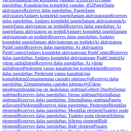
paredzētas: Kanalizācijas komplekti vannām, d52
Pagriežams
aktivizators
Rezerves daļas paredzētas: Pagriežams
aktivizators
Apdares komplekti pagriežamam aktivizatoram
Rezerves
daļas paredzētas: Apdares komplekti pagriežamam aktivizatoram
Ar
pagriežamu aktivizatoru un ieplūdi
Rezerves daļas paredzētas: Ar
pagriežamu aktivizatoru un ieplūdi
Apdares komplekti pagriežamam
aktivizatoram un ieplūdei
Rezerves daļas paredzētas: Apdares
komplekti pagriežamam aktivizatoram un ieplūdei
Ar aktivizatoru
PushControl
Rezerves daļas paredzētas: Ar aktivizatoru
PushControl
Apdares komplekti aktivizatoram PushControl
Rezerves
daļas paredzētas: Apdares komplekti aktivizatoram PushControl
Ar
vārstu aizbāžņiem
Rezerves daļas paredzētas: Ar vārstu
aizbāžņiem
Piederumi vannu kanalizācijas komplektiem
Rezerves
daļas paredzētas: Piederumi vannu kanalizācijas
komplektiem
Zemapmetuma caurules pārtraucējs
Rezerves daļas
paredzētas: Zemapmetuma caurules pārtraucējs
Ūdens
pieslēgumi
Instalācijas un skalošanas sistēmas
Geberit Duofix
Sienas
sistēmas
Rezerves daļas paredzētas: Sienas sistēmas
Stiprināšanas
sistēmas
Rezerves daļas paredzētas: Stiprināšanas sistēmas
Paneļu
apšuvums
Piederumi
Rezerves daļas paredzētas: Piederumi
Montāžas
elementi
Rezerves daļas paredzētas: Montāžas elementi
Tualetes podu
elementi
Rezerves daļas paredzētas: Tualetes podu elementi
Izlietņu
elementi
Rezerves daļas paredzētas: Izlietņu elementi
Bidē
elementi
Rezerves daļas paredzētas: Bidē elementi
Pisuāru