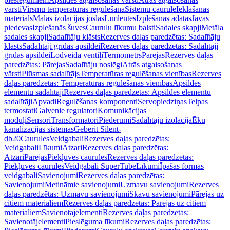
vārsti
Virsmu temperatūras regulēšana
Sistēmu caurule
Ieklāšanas
materiāls
Malas izolācijas joslas
Līmlentes
Izplešanas adatas
Javas
piedevas
Izplešanās šuves
Cauruļu līkumu balsti
Sadales skapji
Metāla
sadales skapji
Sadalītāju klāsts
Rezerves daļas paredzētas: Sadalītāju
klāsts
Sadalītāji grīdas apsildei
Rezerves daļas paredzētas: Sadalītāji
grīdas apsildei
Lodveida ventiļi
Termometrs
Pārejas
Rezerves daļas
paredzētas: Pārejas
Sadalītāju noslēgi
Ātrās atgaisošanas
vārsti
Plūsmas sadalītājs
Temperatūras regulēšanas vienības
Rezerves
daļas paredzētas: Temperatūras regulēšanas vienības
Apsildes
elementu sadalītāji
Rezerves daļas paredzētas: Apsildes elementu
sadalītāji
Apvadi
Regulēšanas komponenti
Servopiedziņas
Telpas
termostati
Galvenie regulatori
Komunikācijas
moduļi
Sensori
Transformatori
Piederumi
Sadalītāju izolācija
Ēku
kanalizācijas sistēmas
Geberit Silent-
db20
Caurules
Veidgabali
Rezerves daļas paredzētas:
Veidgabali
Līkumi
Atzari
Rezerves daļas paredzētas:
Atzari
Pārejas
Piekļuves caurules
Rezerves daļas paredzētas:
Piekļuves caurules
Veidgabali SuperTube
Līkumi
Īpašas formas
veidgabali
Savienojumi
Rezerves daļas paredzētas:
Savienojumi
Metināmie savienojumi
Uzmavu savienojumi
Rezerves
daļas paredzētas: Uzmavu savienojumi
Skavu savienojumi
Pārejas uz
citiem materiāliem
Rezerves daļas paredzētas: Pārejas uz citiem
materiāliem
Savienotājelementi
Rezerves daļas paredzētas:
Savienotājelementi
Pieslēguma līkumi
Rezerves daļas paredzētas: