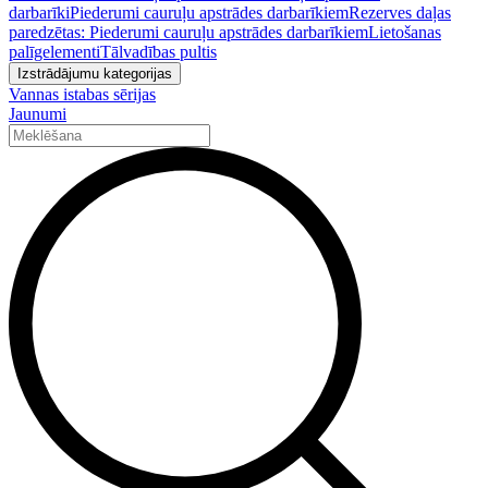
darbarīki
Piederumi cauruļu apstrādes darbarīkiem
Rezerves daļas
paredzētas: Piederumi cauruļu apstrādes darbarīkiem
Lietošanas
palīgelementi
Tālvadības pultis
Izstrādājumu kategorijas
Vannas istabas sērijas
Jaunumi