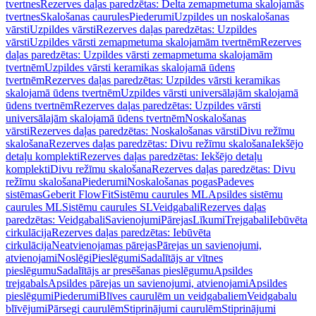
tvertnes
Rezerves daļas paredzētas: Delta zemapmetuma skalojamās
tvertnes
Skalošanas caurules
Piederumi
Uzpildes un noskalošanas
vārsti
Uzpildes vārsti
Rezerves daļas paredzētas: Uzpildes
vārsti
Uzpildes vārsti zemapmetuma skalojamām tvertnēm
Rezerves
daļas paredzētas: Uzpildes vārsti zemapmetuma skalojamām
tvertnēm
Uzpildes vārsti keramikas skalojamā ūdens
tvertnēm
Rezerves daļas paredzētas: Uzpildes vārsti keramikas
skalojamā ūdens tvertnēm
Uzpildes vārsti universālajām skalojamā
ūdens tvertnēm
Rezerves daļas paredzētas: Uzpildes vārsti
universālajām skalojamā ūdens tvertnēm
Noskalošanas
vārsti
Rezerves daļas paredzētas: Noskalošanas vārsti
Divu režīmu
skalošana
Rezerves daļas paredzētas: Divu režīmu skalošana
Iekšējo
detaļu komplekti
Rezerves daļas paredzētas: Iekšējo detaļu
komplekti
Divu režīmu skalošana
Rezerves daļas paredzētas: Divu
režīmu skalošana
Piederumi
Noskalošanas pogas
Padeves
sistēmas
Geberit FlowFit
Sistēmu caurules ML
Apsildes sistēmu
caurules ML
Sistēmu caurules SL
Veidgabali
Rezerves daļas
paredzētas: Veidgabali
Savienojumi
Pārejas
Līkumi
Trejgabali
Iebūvēta
cirkulācija
Rezerves daļas paredzētas: Iebūvēta
cirkulācija
Neatvienojamas pārejas
Pārejas un savienojumi,
atvienojami
Noslēgi
Pieslēgumi
Sadalītājs ar vītnes
pieslēgumu
Sadalītājs ar presēšanas pieslēgumu
Apsildes
trejgabals
Apsildes pārejas un savienojumi, atvienojami
Apsildes
pieslēgumi
Piederumi
Blīves caurulēm un veidgabaliem
Veidgabalu
blīvējumi
Pārsegi caurulēm
Stiprinājumi caurulēm
Stiprinājumi