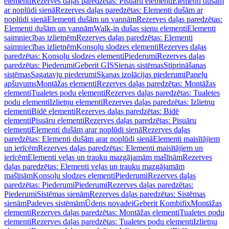
elementi
Rezerves daļas paredzētas: Pisuāru elementi
Elementi dušām
ar noplūdi sienā
Rezerves daļas paredzētas: Elementi dušām ar
noplūdi sienā
Elementi dušām un vannām
Rezerves daļas paredzētas:
Elementi dušām un vannām
Walk-in dušas sienu elementi
Elementi
saimniecības izlietnēm
Rezerves daļas paredzētas: Elementi
saimniecības izlietnēm
Konsoļu slodzes elementi
Rezerves daļas
paredzētas: Konsoļu slodzes elementi
Piederumi
Rezerves daļas
paredzētas: Piederumi
Geberit GIS
Sienas sistēmas
Stiprināšanas
sistēmas
Sagatavju piederumi
Skaņas izolācijas piederumi
Paneļu
apšuvums
Montāžas elementi
Rezerves daļas paredzētas: Montāžas
elementi
Tualetes podu elementi
Rezerves daļas paredzētas: Tualetes
podu elementi
Izlietņu elementi
Rezerves daļas paredzētas: Izlietņu
elementi
Bidē elementi
Rezerves daļas paredzētas: Bidē
elementi
Pisuāru elementi
Rezerves daļas paredzētas: Pisuāru
elementi
Elementi dušām arar noplūdi sienā
Rezerves daļas
paredzētas: Elementi dušām arar noplūdi sienā
Elementi maisītājiem
un ierīcēm
Rezerves daļas paredzētas: Elementi maisītājiem un
ierīcēm
Elementi veļas un trauku mazgājamām mašīnām
Rezerves
daļas paredzētas: Elementi veļas un trauku mazgājamām
mašīnām
Konsoļu slodzes elementi
Piederumi
Rezerves daļas
paredzētas: Piederumi
Piederumi
Rezerves daļas paredzētas:
Piederumi
Sistēmas sienām
Rezerves daļas paredzētas: Sistēmas
sienām
Padeves sistēmām
Ūdens novadei
Geberit Kombifix
Montāžas
elementi
Rezerves daļas paredzētas: Montāžas elementi
Tualetes podu
elementi
Rezerves daļas paredzētas: Tualetes podu elementi
Izlietņu