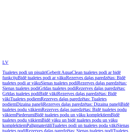
LV
Tualetes podi un pisuāri
Geberit AquaClean tualetes podi ar bidē
funkciju
Bidē tualetes podi ar vāku
Rezerves daļas paredzētas: Bidē
tualetes podi ar vāku
Sienas tualetes podi
Rezerves daļas paredzētas:
Sienas tualetes podi
Grīdas tualetes podi
Rezerves daļas paredzētas:
Grīdas tualetes podi
Bidē vāki
Rezerves daļas paredzētas: Bidē
vāki
Tualetes podiem
Rezerves daļas paredzētas: Tualetes
podiem
Dizaina paneļi
Rezerves daļas paredzētas: Dizaina paneļi
Bidē
tualetes podu vākiem
Rezerves daļas paredzētas: Bidē tualetes podu
vākiem
Piederumi
Bidē tualetes podu un vāku komplektiem
Bidē
tualetes podu vākiem
Bidē vāku un bidē tualetes podu un vāku
komplektiem
Palīgmateriāli
Tualetes podi un tualetes poda vāki
Sienas
tualetes podi
Rezerves daļas paredzētas: Sienas tualetes podi
Tualetes