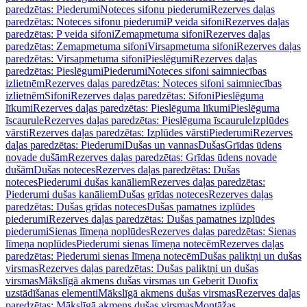
paredzētas: Piederumi
Noteces sifonu piederumi
Rezerves daļas
paredzētas: Noteces sifonu piederumi
P veida sifoni
Rezerves daļas
paredzētas: P veida sifoni
Zemapmetuma sifoni
Rezerves daļas
paredzētas: Zemapmetuma sifoni
Virsapmetuma sifoni
Rezerves daļas
paredzētas: Virsapmetuma sifoni
Pieslēgumi
Rezerves daļas
paredzētas: Pieslēgumi
Piederumi
Noteces sifoni saimniecības
izlietnēm
Rezerves daļas paredzētas: Noteces sifoni saimniecības
izlietnēm
Sifoni
Rezerves daļas paredzētas: Sifoni
Pieslēguma
līkumi
Rezerves daļas paredzētas: Pieslēguma līkumi
Pieslēguma
īscaurule
Rezerves daļas paredzētas: Pieslēguma īscaurule
Izplūdes
vārsti
Rezerves daļas paredzētas: Izplūdes vārsti
Piederumi
Rezerves
daļas paredzētas: Piederumi
Dušas un vannas
Dušas
Grīdas ūdens
novade dušām
Rezerves daļas paredzētas: Grīdas ūdens novade
dušām
Dušas noteces
Rezerves daļas paredzētas: Dušas
noteces
Piederumi dušas kanāliem
Rezerves daļas paredzētas:
Piederumi dušas kanāliem
Dušas grīdas noteces
Rezerves daļas
paredzētas: Dušas grīdas noteces
Dušas pamatnes izplūdes
piederumi
Rezerves daļas paredzētas: Dušas pamatnes izplūdes
piederumi
Sienas līmeņa noplūdes
Rezerves daļas paredzētas: Sienas
līmeņa noplūdes
Piederumi sienas līmeņa notecēm
Rezerves daļas
paredzētas: Piederumi sienas līmeņa notecēm
Dušas paliktņi un dušas
virsmas
Rezerves daļas paredzētas: Dušas paliktņi un dušas
virsmas
Mākslīgā akmens dušas virsmas un Geberit Duofix
uzstādīšanas elementi
Mākslīgā akmens dušas virsmas
Rezerves daļas
paredzētas: Mākslīgā akmens dušas virsmas
Montāžas