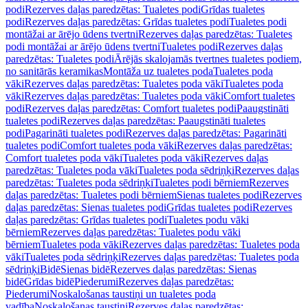
podi
Rezerves daļas paredzētas: Tualetes podi
Grīdas tualetes
podi
Rezerves daļas paredzētas: Grīdas tualetes podi
Tualetes podi
montāžai ar ārējo ūdens tvertni
Rezerves daļas paredzētas: Tualetes
podi montāžai ar ārējo ūdens tvertni
Tualetes podi
Rezerves daļas
paredzētas: Tualetes podi
Ārējās skalojamās tvertnes tualetes podiem,
no sanitārās keramikas
Montāža uz tualetes poda
Tualetes poda
vāki
Rezerves daļas paredzētas: Tualetes poda vāki
Tualetes poda
vāki
Rezerves daļas paredzētas: Tualetes poda vāki
Comfort tualetes
podi
Rezerves daļas paredzētas: Comfort tualetes podi
Paaugstināti
tualetes podi
Rezerves daļas paredzētas: Paaugstināti tualetes
podi
Pagarināti tualetes podi
Rezerves daļas paredzētas: Pagarināti
tualetes podi
Comfort tualetes poda vāki
Rezerves daļas paredzētas:
Comfort tualetes poda vāki
Tualetes poda vāki
Rezerves daļas
paredzētas: Tualetes poda vāki
Tualetes poda sēdriņķi
Rezerves daļas
paredzētas: Tualetes poda sēdriņķi
Tualetes podi bērniem
Rezerves
daļas paredzētas: Tualetes podi bērniem
Sienas tualetes podi
Rezerves
daļas paredzētas: Sienas tualetes podi
Grīdas tualetes podi
Rezerves
daļas paredzētas: Grīdas tualetes podi
Tualetes podu vāki
bērniem
Rezerves daļas paredzētas: Tualetes podu vāki
bērniem
Tualetes poda vāki
Rezerves daļas paredzētas: Tualetes poda
vāki
Tualetes poda sēdriņķi
Rezerves daļas paredzētas: Tualetes poda
sēdriņķi
Bidē
Sienas bidē
Rezerves daļas paredzētas: Sienas
bidē
Grīdas bidē
Piederumi
Rezerves daļas paredzētas:
Piederumi
Noskalošanas taustiņi un tualetes poda
vadība
Noskalošanas taustiņi
Rezerves daļas paredzētas: