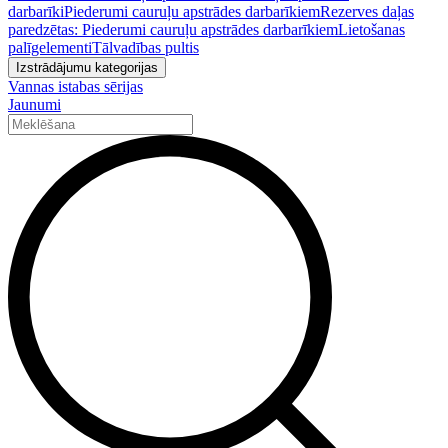
darbarīki
Piederumi cauruļu apstrādes darbarīkiem
Rezerves daļas
paredzētas: Piederumi cauruļu apstrādes darbarīkiem
Lietošanas
palīgelementi
Tālvadības pultis
Izstrādājumu kategorijas
Vannas istabas sērijas
Jaunumi