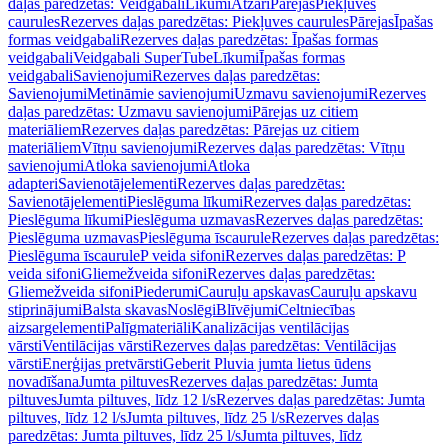
daļas paredzētas: Veidgabali
Līkumi
Atzari
Pārejas
Piekļuves
caurules
Rezerves daļas paredzētas: Piekļuves caurules
Pārejas
Īpašas
formas veidgabali
Rezerves daļas paredzētas: Īpašas formas
veidgabali
Veidgabali SuperTube
Līkumi
Īpašas formas
veidgabali
Savienojumi
Rezerves daļas paredzētas:
Savienojumi
Metināmie savienojumi
Uzmavu savienojumi
Rezerves
daļas paredzētas: Uzmavu savienojumi
Pārejas uz citiem
materiāliem
Rezerves daļas paredzētas: Pārejas uz citiem
materiāliem
Vītņu savienojumi
Rezerves daļas paredzētas: Vītņu
savienojumi
Atloka savienojumi
Atloka
adapteri
Savienotājelementi
Rezerves daļas paredzētas:
Savienotājelementi
Pieslēguma līkumi
Rezerves daļas paredzētas:
Pieslēguma līkumi
Pieslēguma uzmavas
Rezerves daļas paredzētas:
Pieslēguma uzmavas
Pieslēguma īscaurule
Rezerves daļas paredzētas:
Pieslēguma īscaurule
P veida sifoni
Rezerves daļas paredzētas: P
veida sifoni
Gliemežveida sifoni
Rezerves daļas paredzētas:
Gliemežveida sifoni
Piederumi
Cauruļu apskavas
Cauruļu apskavu
stiprinājumi
Balsta skavas
Noslēgi
Blīvējumi
Celtniecības
aizsargelementi
Palīgmateriāli
Kanalizācijas ventilācijas
vārsti
Ventilācijas vārsti
Rezerves daļas paredzētas: Ventilācijas
vārsti
Enerģijas pretvārsti
Geberit Pluvia jumta lietus ūdens
novadīšana
Jumta piltuves
Rezerves daļas paredzētas: Jumta
piltuves
Jumta piltuves, līdz 12 l/s
Rezerves daļas paredzētas: Jumta
piltuves, līdz 12 l/s
Jumta piltuves, līdz 25 l/s
Rezerves daļas
paredzētas: Jumta piltuves, līdz 25 l/s
Jumta piltuves, līdz