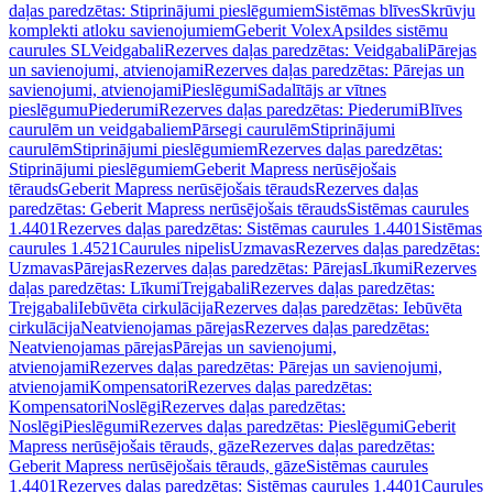
daļas paredzētas: Stiprinājumi pieslēgumiem
Sistēmas blīves
Skrūvju
komplekti atloku savienojumiem
Geberit Volex
Apsildes sistēmu
caurules SL
Veidgabali
Rezerves daļas paredzētas: Veidgabali
Pārejas
un savienojumi, atvienojami
Rezerves daļas paredzētas: Pārejas un
savienojumi, atvienojami
Pieslēgumi
Sadalītājs ar vītnes
pieslēgumu
Piederumi
Rezerves daļas paredzētas: Piederumi
Blīves
caurulēm un veidgabaliem
Pārsegi caurulēm
Stiprinājumi
caurulēm
Stiprinājumi pieslēgumiem
Rezerves daļas paredzētas:
Stiprinājumi pieslēgumiem
Geberit Mapress nerūsējošais
tērauds
Geberit Mapress nerūsējošais tērauds
Rezerves daļas
paredzētas: Geberit Mapress nerūsējošais tērauds
Sistēmas caurules
1.4401
Rezerves daļas paredzētas: Sistēmas caurules 1.4401
Sistēmas
caurules 1.4521
Caurules nipelis
Uzmavas
Rezerves daļas paredzētas:
Uzmavas
Pārejas
Rezerves daļas paredzētas: Pārejas
Līkumi
Rezerves
daļas paredzētas: Līkumi
Trejgabali
Rezerves daļas paredzētas:
Trejgabali
Iebūvēta cirkulācija
Rezerves daļas paredzētas: Iebūvēta
cirkulācija
Neatvienojamas pārejas
Rezerves daļas paredzētas:
Neatvienojamas pārejas
Pārejas un savienojumi,
atvienojami
Rezerves daļas paredzētas: Pārejas un savienojumi,
atvienojami
Kompensatori
Rezerves daļas paredzētas:
Kompensatori
Noslēgi
Rezerves daļas paredzētas:
Noslēgi
Pieslēgumi
Rezerves daļas paredzētas: Pieslēgumi
Geberit
Mapress nerūsējošais tērauds, gāze
Rezerves daļas paredzētas:
Geberit Mapress nerūsējošais tērauds, gāze
Sistēmas caurules
1.4401
Rezerves daļas paredzētas: Sistēmas caurules 1.4401
Caurules