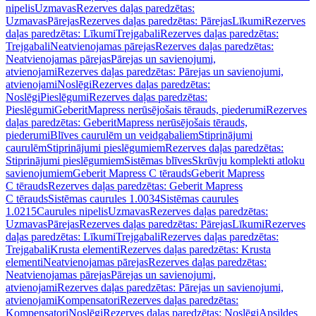
nipelis
Uzmavas
Rezerves daļas paredzētas:
Uzmavas
Pārejas
Rezerves daļas paredzētas: Pārejas
Līkumi
Rezerves
daļas paredzētas: Līkumi
Trejgabali
Rezerves daļas paredzētas:
Trejgabali
Neatvienojamas pārejas
Rezerves daļas paredzētas:
Neatvienojamas pārejas
Pārejas un savienojumi,
atvienojami
Rezerves daļas paredzētas: Pārejas un savienojumi,
atvienojami
Noslēgi
Rezerves daļas paredzētas:
Noslēgi
Pieslēgumi
Rezerves daļas paredzētas:
Pieslēgumi
GeberitMapress nerūsējošais tērauds, piederumi
Rezerves
daļas paredzētas: GeberitMapress nerūsējošais tērauds,
piederumi
Blīves caurulēm un veidgabaliem
Stiprinājumi
caurulēm
Stiprinājumi pieslēgumiem
Rezerves daļas paredzētas:
Stiprinājumi pieslēgumiem
Sistēmas blīves
Skrūvju komplekti atloku
savienojumiem
Geberit Mapress C tērauds
Geberit Mapress
C tērauds
Rezerves daļas paredzētas: Geberit Mapress
C tērauds
Sistēmas caurules 1.0034
Sistēmas caurules
1.0215
Caurules nipelis
Uzmavas
Rezerves daļas paredzētas:
Uzmavas
Pārejas
Rezerves daļas paredzētas: Pārejas
Līkumi
Rezerves
daļas paredzētas: Līkumi
Trejgabali
Rezerves daļas paredzētas:
Trejgabali
Krusta elementi
Rezerves daļas paredzētas: Krusta
elementi
Neatvienojamas pārejas
Rezerves daļas paredzētas:
Neatvienojamas pārejas
Pārejas un savienojumi,
atvienojami
Rezerves daļas paredzētas: Pārejas un savienojumi,
atvienojami
Kompensatori
Rezerves daļas paredzētas:
Kompensatori
Noslēgi
Rezerves daļas paredzētas: Noslēgi
Apsildes