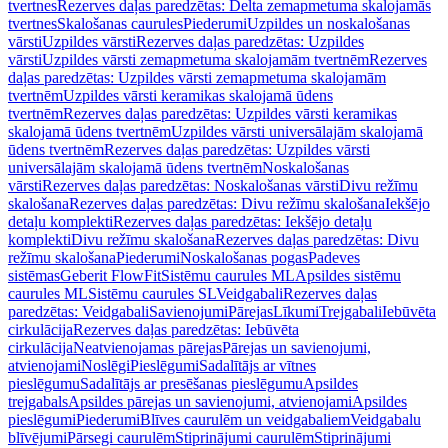
tvertnes
Rezerves daļas paredzētas: Delta zemapmetuma skalojamās
tvertnes
Skalošanas caurules
Piederumi
Uzpildes un noskalošanas
vārsti
Uzpildes vārsti
Rezerves daļas paredzētas: Uzpildes
vārsti
Uzpildes vārsti zemapmetuma skalojamām tvertnēm
Rezerves
daļas paredzētas: Uzpildes vārsti zemapmetuma skalojamām
tvertnēm
Uzpildes vārsti keramikas skalojamā ūdens
tvertnēm
Rezerves daļas paredzētas: Uzpildes vārsti keramikas
skalojamā ūdens tvertnēm
Uzpildes vārsti universālajām skalojamā
ūdens tvertnēm
Rezerves daļas paredzētas: Uzpildes vārsti
universālajām skalojamā ūdens tvertnēm
Noskalošanas
vārsti
Rezerves daļas paredzētas: Noskalošanas vārsti
Divu režīmu
skalošana
Rezerves daļas paredzētas: Divu režīmu skalošana
Iekšējo
detaļu komplekti
Rezerves daļas paredzētas: Iekšējo detaļu
komplekti
Divu režīmu skalošana
Rezerves daļas paredzētas: Divu
režīmu skalošana
Piederumi
Noskalošanas pogas
Padeves
sistēmas
Geberit FlowFit
Sistēmu caurules ML
Apsildes sistēmu
caurules ML
Sistēmu caurules SL
Veidgabali
Rezerves daļas
paredzētas: Veidgabali
Savienojumi
Pārejas
Līkumi
Trejgabali
Iebūvēta
cirkulācija
Rezerves daļas paredzētas: Iebūvēta
cirkulācija
Neatvienojamas pārejas
Pārejas un savienojumi,
atvienojami
Noslēgi
Pieslēgumi
Sadalītājs ar vītnes
pieslēgumu
Sadalītājs ar presēšanas pieslēgumu
Apsildes
trejgabals
Apsildes pārejas un savienojumi, atvienojami
Apsildes
pieslēgumi
Piederumi
Blīves caurulēm un veidgabaliem
Veidgabalu
blīvējumi
Pārsegi caurulēm
Stiprinājumi caurulēm
Stiprinājumi