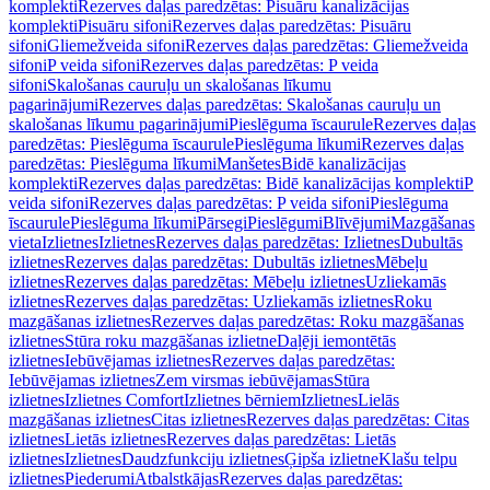
komplekti
Rezerves daļas paredzētas: Pisuāru kanalizācijas
komplekti
Pisuāru sifoni
Rezerves daļas paredzētas: Pisuāru
sifoni
Gliemežveida sifoni
Rezerves daļas paredzētas: Gliemežveida
sifoni
P veida sifoni
Rezerves daļas paredzētas: P veida
sifoni
Skalošanas cauruļu un skalošanas līkumu
pagarinājumi
Rezerves daļas paredzētas: Skalošanas cauruļu un
skalošanas līkumu pagarinājumi
Pieslēguma īscaurule
Rezerves daļas
paredzētas: Pieslēguma īscaurule
Pieslēguma līkumi
Rezerves daļas
paredzētas: Pieslēguma līkumi
Manšetes
Bidē kanalizācijas
komplekti
Rezerves daļas paredzētas: Bidē kanalizācijas komplekti
P
veida sifoni
Rezerves daļas paredzētas: P veida sifoni
Pieslēguma
īscaurule
Pieslēguma līkumi
Pārsegi
Pieslēgumi
Blīvējumi
Mazgāšanas
vieta
Izlietnes
Izlietnes
Rezerves daļas paredzētas: Izlietnes
Dubultās
izlietnes
Rezerves daļas paredzētas: Dubultās izlietnes
Mēbeļu
izlietnes
Rezerves daļas paredzētas: Mēbeļu izlietnes
Uzliekamās
izlietnes
Rezerves daļas paredzētas: Uzliekamās izlietnes
Roku
mazgāšanas izlietnes
Rezerves daļas paredzētas: Roku mazgāšanas
izlietnes
Stūra roku mazgāšanas izlietne
Daļēji iemontētās
izlietnes
Iebūvējamas izlietnes
Rezerves daļas paredzētas:
Iebūvējamas izlietnes
Zem virsmas iebūvējamas
Stūra
izlietnes
Izlietnes Comfort
Izlietnes bērniem
Izlietnes
Lielās
mazgāšanas izlietnes
Citas izlietnes
Rezerves daļas paredzētas: Citas
izlietnes
Lietās izlietnes
Rezerves daļas paredzētas: Lietās
izlietnes
Izlietnes
Daudzfunkciju izlietnes
Ģipša izlietne
Klašu telpu
izlietnes
Piederumi
Atbalstkājas
Rezerves daļas paredzētas: