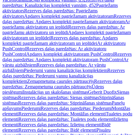
paredzētas: Kanalizācijas komplekti vannām, d52
Pagriežams
aktivizators
Rezerves daļas paredzētas: Pagriežams
aktivizators
Apdares komplekti pagriežamam aktivizatoram
Rezerves
daļas paredzētas: Apdares komplekti pagriežamam aktivizatoram
Ar
pagriežamu aktivizatoru un ieplūdi
Rezerves daļas paredzētas: Ar
pagriežamu aktivizatoru un ieplūdi
Apdares komplekti pagriežamam
aktivizatoram un ieplūdei
Rezerves daļas paredzētas: Apdares
komplekti pagriežamam aktivizatoram un ieplūdei
Ar aktivizatoru
PushControl
Rezerves daļas paredzētas: Ar aktivizatoru
PushControl
Apdares komplekti aktivizatoram PushControl
Rezerves
daļas paredzētas: Apdares komplekti aktivizatoram PushControl
Ar
vārstu aizbāžņiem
Rezerves daļas paredzētas: Ar vārstu
aizbāžņiem
Piederumi vannu kanalizācijas komplektiem
Rezerves
daļas paredzētas: Piederumi vannu kanalizācijas
komplektiem
Zemapmetuma caurules pārtraucējs
Rezerves daļas
paredzētas: Zemapmetuma caurules pārtraucējs
Ūdens
pieslēgumi
Instalācijas un skalošanas sistēmas
Geberit Duofix
Sienas
sistēmas
Rezerves daļas paredzētas: Sienas sistēmas
Stiprināšanas
sistēmas
Rezerves daļas paredzētas: Stiprināšanas sistēmas
Paneļu
apšuvums
Piederumi
Rezerves daļas paredzētas: Piederumi
Montāžas
elementi
Rezerves daļas paredzētas: Montāžas elementi
Tualetes podu
elementi
Rezerves daļas paredzētas: Tualetes podu elementi
Izlietņu
elementi
Rezerves daļas paredzētas: Izlietņu elementi
Bidē
elementi
Rezerves daļas paredzētas: Bidē elementi
Pisuāru