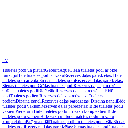
LV
Tualetes podi un pisuāri
Geberit AquaClean tualetes podi ar bidē
funkciju
Bidē tualetes podi ar vāku
Rezerves daļas paredzētas: Bidē
tualetes podi ar vāku
Sienas tualetes podi
Rezerves daļas paredzētas:
Sienas tualetes podi
Grīdas tualetes podi
Rezerves daļas paredzētas:
Grīdas tualetes podi
Bidē vāki
Rezerves daļas paredzētas: Bidē
vāki
Tualetes podiem
Rezerves daļas paredzētas: Tualetes
podiem
Dizaina paneļi
Rezerves daļas paredzētas: Dizaina paneļi
Bidē
tualetes podu vākiem
Rezerves daļas paredzētas: Bidē tualetes podu
vākiem
Piederumi
Bidē tualetes podu un vāku komplektiem
Bidē
tualetes podu vākiem
Bidē vāku un bidē tualetes podu un vāku
komplektiem
Palīgmateriāli
Tualetes podi un tualetes poda vāki
Sienas
tualetes podi
Rezerves daļas paredzētas: Sienas tualetes podi
Tualetes