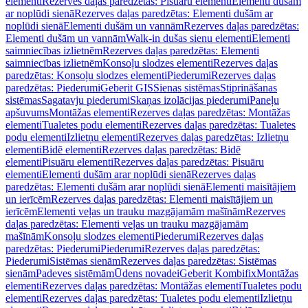
elementi
Rezerves daļas paredzētas: Pisuāru elementi
Elementi dušām
ar noplūdi sienā
Rezerves daļas paredzētas: Elementi dušām ar
noplūdi sienā
Elementi dušām un vannām
Rezerves daļas paredzētas:
Elementi dušām un vannām
Walk-in dušas sienu elementi
Elementi
saimniecības izlietnēm
Rezerves daļas paredzētas: Elementi
saimniecības izlietnēm
Konsoļu slodzes elementi
Rezerves daļas
paredzētas: Konsoļu slodzes elementi
Piederumi
Rezerves daļas
paredzētas: Piederumi
Geberit GIS
Sienas sistēmas
Stiprināšanas
sistēmas
Sagatavju piederumi
Skaņas izolācijas piederumi
Paneļu
apšuvums
Montāžas elementi
Rezerves daļas paredzētas: Montāžas
elementi
Tualetes podu elementi
Rezerves daļas paredzētas: Tualetes
podu elementi
Izlietņu elementi
Rezerves daļas paredzētas: Izlietņu
elementi
Bidē elementi
Rezerves daļas paredzētas: Bidē
elementi
Pisuāru elementi
Rezerves daļas paredzētas: Pisuāru
elementi
Elementi dušām arar noplūdi sienā
Rezerves daļas
paredzētas: Elementi dušām arar noplūdi sienā
Elementi maisītājiem
un ierīcēm
Rezerves daļas paredzētas: Elementi maisītājiem un
ierīcēm
Elementi veļas un trauku mazgājamām mašīnām
Rezerves
daļas paredzētas: Elementi veļas un trauku mazgājamām
mašīnām
Konsoļu slodzes elementi
Piederumi
Rezerves daļas
paredzētas: Piederumi
Piederumi
Rezerves daļas paredzētas:
Piederumi
Sistēmas sienām
Rezerves daļas paredzētas: Sistēmas
sienām
Padeves sistēmām
Ūdens novadei
Geberit Kombifix
Montāžas
elementi
Rezerves daļas paredzētas: Montāžas elementi
Tualetes podu
elementi
Rezerves daļas paredzētas: Tualetes podu elementi
Izlietņu