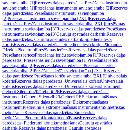
savienojamība [1]
Rezerves daļas paredzētas: Presēšanas instrumentu
savienojamība [1]
Presēšanas instrumentu savienojamība [2]
Rezerves
daļas paredzētas: Presēšanas instrumentu savienojamība
[2]
Presēšanas instrumentu savietojamība [2XL]
Rezerves daļas
paredzētas: Presēšanas instrumentu savietojamība [2XL]
Presēšanas
instrumentu savietojamība [3]
Rezerves daļas paredzētas: Presēšanas
instrumentu savietojamība [3]
Cauruļu apstrādes darbarīki
Rezerves
daļas paredzētas: Cauruļu apstrādes darbarīki
Spiediena testa
korķis
Rezerves daļas paredzētas: Spiediena testa korķis
Pārbaudes
līdzeklis
Piederumi
Presēšanas ierīces
Rezerves daļas paredzētas:
Presēšanas ierīces
Presēšanas ierīču savietojamība [1]
Rezerves daļas
paredzētas: Presēšanas ierīču savietojamība [1]
Presēšanas ierīču
savietojamība [2]
Rezerves daļas paredzētas: Presēšanas ierīču
savietojamība [2]
Presēšanas ierīču savietojamība [2XL]
Rezerves
daļas paredzētas: Presēšanas ierīču savietojamība [2XL]
Universālais
koferis
Rezerves daļas paredzētas: Universālais koferis
Universālais
koferis
Rezerves daļas paredzētas: Universālais koferis
Instrumenti
Geberit Silent-db20/Geberit PE
Rezerves daļas paredzētas:
Instrumenti Geberit Silent-db20/Geberit PE
Elektrometināšanas
instrumenti
Rezerves daļas paredzētas: Elektrometināšanas
instrumenti
Piederumi elektrometināšanas instrumentiem
Simetriskās
metināšanas
Rezerves daļas paredzētas: Simetriskās
metināšanas
Piederumi kontaktmetināšanas
Rezerves daļas
paredzētas: Piederumi kontaktmetināšanas
Cauruļu apstrādes
darbarīki
Rezerves daļas paredzētas: Cauruļu apstrādes