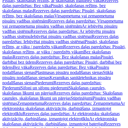
Pisuāri, skalošanas režīms, ar skalošanas malu
Bez vāka
Rezerves
daļas paredzētas: Bez vāka
Pisuāri, skalošanas režīms, bez
skalošanas malas
Rezerves daļas paredzētas: Pisuāri, skalošanas
režīms, bez skalošanas malas
Virsapmetuma vai zemapmetuma
pisuāru vadības sistēmām
Rezerves daļas paredzētas: Virsapmetuma
vai zemapmetuma pisuāru vadības sistēmām
Ar iebūvētu pisuāru
vadības sistēmu
Rezerves daļas paredzētas: Ar iebūvētu pisuāru
vadības sistēmu
Iebūvētai pisuāru vadības sistēmai
Rezerves daļas
paredzētas: Iebūvētai pisuāru vadības sistēmai
Pisuāri, skalošanas
režīms, ar vāku / paredzēts vākam
Rezerves daļas paredzētas: Pisuāri,
skalošanas režīms, ar vāku / paredzēts vākam
Bez skalošanas
malas
Rezerves daļas paredzētas: Bez skalošanas malas
Pisuāri,
darbībai bez ūdens
Rezerves daļas paredzētas: Pisuāri, darbībai bez
ūdens
Bez vāka
Rezerves daļas paredzētas: Bez vāka
Pisuāru
nodalīšanas sienas
Plastmasas pisuāru nodalīšanas sienas
Stikla
pisuāru nodalīšanas sienas
Keramikas sanitārtehnikas pisuāru
nodalīšanas sienas
Piederumi
Rezerves daļas paredzētas:
Piederumi
Sifoni un sifonu piederumi
Skalošanas caurules,
skalošanas līkumi un pārejas
Rezerves daļas paredzētas: Skalošanas
caurules, skalošanas līkumi un pārejas
Stiprinājumi
Pisuāru vadības
sistēmas
Zemapmetuma
Rezerves daļas paredzētas: Zemapmetuma
Ar
elektronisku skalošanas aktivizāciju, darbināšana, izmantojot
elektrotīklu
Rezerves daļas paredzētas: Ar elektronisku skalošanas
aktivizāciju, darbināšana, izmantojot elektrotīklu
Ar elektronisku
skalošanas aktivizāciju, darbināšana, izmantojot baterijas
Rezerves