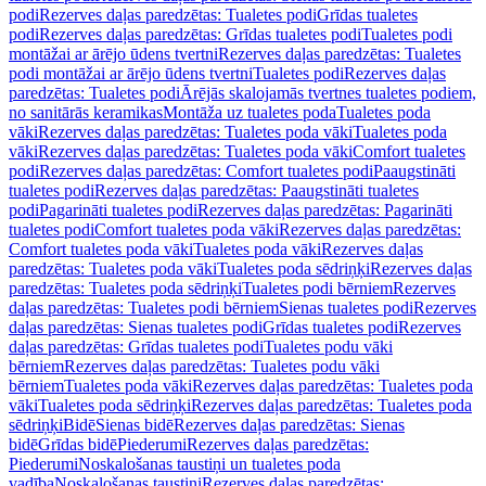
podi
Rezerves daļas paredzētas: Tualetes podi
Grīdas tualetes
podi
Rezerves daļas paredzētas: Grīdas tualetes podi
Tualetes podi
montāžai ar ārējo ūdens tvertni
Rezerves daļas paredzētas: Tualetes
podi montāžai ar ārējo ūdens tvertni
Tualetes podi
Rezerves daļas
paredzētas: Tualetes podi
Ārējās skalojamās tvertnes tualetes podiem,
no sanitārās keramikas
Montāža uz tualetes poda
Tualetes poda
vāki
Rezerves daļas paredzētas: Tualetes poda vāki
Tualetes poda
vāki
Rezerves daļas paredzētas: Tualetes poda vāki
Comfort tualetes
podi
Rezerves daļas paredzētas: Comfort tualetes podi
Paaugstināti
tualetes podi
Rezerves daļas paredzētas: Paaugstināti tualetes
podi
Pagarināti tualetes podi
Rezerves daļas paredzētas: Pagarināti
tualetes podi
Comfort tualetes poda vāki
Rezerves daļas paredzētas:
Comfort tualetes poda vāki
Tualetes poda vāki
Rezerves daļas
paredzētas: Tualetes poda vāki
Tualetes poda sēdriņķi
Rezerves daļas
paredzētas: Tualetes poda sēdriņķi
Tualetes podi bērniem
Rezerves
daļas paredzētas: Tualetes podi bērniem
Sienas tualetes podi
Rezerves
daļas paredzētas: Sienas tualetes podi
Grīdas tualetes podi
Rezerves
daļas paredzētas: Grīdas tualetes podi
Tualetes podu vāki
bērniem
Rezerves daļas paredzētas: Tualetes podu vāki
bērniem
Tualetes poda vāki
Rezerves daļas paredzētas: Tualetes poda
vāki
Tualetes poda sēdriņķi
Rezerves daļas paredzētas: Tualetes poda
sēdriņķi
Bidē
Sienas bidē
Rezerves daļas paredzētas: Sienas
bidē
Grīdas bidē
Piederumi
Rezerves daļas paredzētas:
Piederumi
Noskalošanas taustiņi un tualetes poda
vadība
Noskalošanas taustiņi
Rezerves daļas paredzētas: