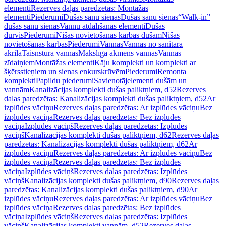
elementi
Rezerves daļas paredzētas: Montāžas
elementi
Piederumi
Dušas sānu sienas
Dušas sānu sienas
“Walk-in”
dušas sānu sienas
Vannu atdalīšanas elementi
Dušas
durvis
Piederumi
Nišas novietošanas kārbas dušām
Nišas
novietošanas kārbas
Piederumi
Vannas
Vannas no sanitārā
akrila
Taisnstūra vannas
Mākslīgā akmens vannas
Vannas
zīdaiņiem
Montāžas elementi
Kāju komplekti un komplekti ar
šķērsstieņiem un sienas enkurskrūvēm
Piederumi
Remonta
komplekti
Papildu piederumi
Savienotājelementi dušām un
vannām
Kanalizācijas komplekti dušas paliktņiem, d52
Rezerves
daļas paredzētas: Kanalizācijas komplekti dušas paliktņiem, d52
Ar
izplūdes vāciņu
Rezerves daļas paredzētas: Ar izplūdes vāciņu
Bez
izplūdes vāciņa
Rezerves daļas paredzētas: Bez izplūdes
vāciņa
Izplūdes vāciņš
Rezerves daļas paredzētas: Izplūdes
vāciņš
Kanalizācijas komplekti dušas paliktņiem, d62
Rezerves daļas
paredzētas: Kanalizācijas komplekti dušas paliktņiem, d62
Ar
izplūdes vāciņu
Rezerves daļas paredzētas: Ar izplūdes vāciņu
Bez
izplūdes vāciņa
Rezerves daļas paredzētas: Bez izplūdes
vāciņa
Izplūdes vāciņš
Rezerves daļas paredzētas: Izplūdes
vāciņš
Kanalizācijas komplekti dušas paliktņiem, d90
Rezerves daļas
paredzētas: Kanalizācijas komplekti dušas paliktņiem, d90
Ar
izplūdes vāciņu
Rezerves daļas paredzētas: Ar izplūdes vāciņu
Bez
izplūdes vāciņa
Rezerves daļas paredzētas: Bez izplūdes
vāciņa
Izplūdes vāciņš
Rezerves daļas paredzētas: Izplūdes
vāciņš
Kanalizācijas komplekti vannām, d52
Rezerves daļas