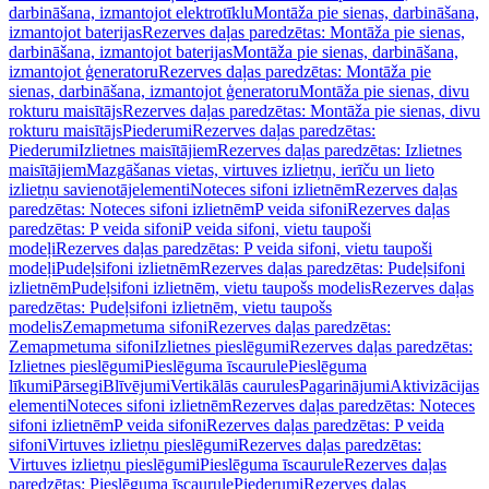
darbināšana, izmantojot elektrotīklu
Montāža pie sienas, darbināšana,
izmantojot baterijas
Rezerves daļas paredzētas: Montāža pie sienas,
darbināšana, izmantojot baterijas
Montāža pie sienas, darbināšana,
izmantojot ģeneratoru
Rezerves daļas paredzētas: Montāža pie
sienas, darbināšana, izmantojot ģeneratoru
Montāža pie sienas, divu
rokturu maisītājs
Rezerves daļas paredzētas: Montāža pie sienas, divu
rokturu maisītājs
Piederumi
Rezerves daļas paredzētas:
Piederumi
Izlietnes maisītājiem
Rezerves daļas paredzētas: Izlietnes
maisītājiem
Mazgāšanas vietas, virtuves izlietņu, ierīču un lieto
izlietņu savienotājelementi
Noteces sifoni izlietnēm
Rezerves daļas
paredzētas: Noteces sifoni izlietnēm
P veida sifoni
Rezerves daļas
paredzētas: P veida sifoni
P veida sifoni, vietu taupoši
modeļi
Rezerves daļas paredzētas: P veida sifoni, vietu taupoši
modeļi
Pudeļsifoni izlietnēm
Rezerves daļas paredzētas: Pudeļsifoni
izlietnēm
Pudeļsifoni izlietnēm, vietu taupošs modelis
Rezerves daļas
paredzētas: Pudeļsifoni izlietnēm, vietu taupošs
modelis
Zemapmetuma sifoni
Rezerves daļas paredzētas:
Zemapmetuma sifoni
Izlietnes pieslēgumi
Rezerves daļas paredzētas:
Izlietnes pieslēgumi
Pieslēguma īscaurule
Pieslēguma
līkumi
Pārsegi
Blīvējumi
Vertikālās caurules
Pagarinājumi
Aktivizācijas
elementi
Noteces sifoni izlietnēm
Rezerves daļas paredzētas: Noteces
sifoni izlietnēm
P veida sifoni
Rezerves daļas paredzētas: P veida
sifoni
Virtuves izlietņu pieslēgumi
Rezerves daļas paredzētas:
Virtuves izlietņu pieslēgumi
Pieslēguma īscaurule
Rezerves daļas
paredzētas: Pieslēguma īscaurule
Piederumi
Rezerves daļas