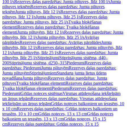
100 l/s
Rezerves daļas paredzētas: Jumta piltuves, līdz 100 l/s
Jumta
piltuves teknēm
Rezerves daļas paredzētas: Jumta piltuves
teknēm
Jumta piltuves, līdz 12 l/s
Rezerves daļas paredzētas: Jumta
piltuves, līdz 12 l/s
Jumta piltuves, līdz 25 l/s
Rezerves daļas
paredzētas: Jumta piltuves, līdz 25 l/s
Tvaika bloķēšanas
elementi
Rezerves daļas paredzētas: Tvaika bloķēšanas
elementi
Jumta piltuvēm, līdz 12 l/s
Rezerves daļas paredzētas: Jumta
piltuvēm, līdz 12 l/s
Jumta piltuvēm, līdz 25 l/s
Avārijas
pārplūdes
Rezerves daļas paredzētas: Avārijas pārplūdes
Jumta
piltuvēm, līdz 12 l/s
Rezerves daļas paredzētas: Jumta piltuvēm, līdz
12 l/s
Jumta piltuvēm, līdz 25 l/s
Rezerves daļas paredzētas: Jumta
piltuvēm, līdz 25 l/s
Stiprinājumi
Stiprinājumu sistēma, d40–
200
Stiprinājumu sistēma, d250–315
Piederumi
Rezerves daļas
paredzētas: Piederumi
Jumta piltuvēm
Rezerves daļas paredzētas:
Jumta piltuvēm
Stiprinājumiem
Standarta jumta lietus ūdens
novadīšana
Jumta piltuves
Rezerves daļas paredzētas: Jumta
piltuves
Tvaika bloķēšanas elementi
Rezerves daļas paredzētas:
Tvaika bloķēšanas elementi
Piederumi
Rezerves daļas paredzētas:
Piederumi
Grīdas noteces sistēmas
Virsmas atūdeņošana iekštelpām
un ārpus telpām
Rezerves daļas paredzētas: Virsmas atūdeņošana
iekštelpām un ārpus telpām
Grīdas noteces balkoniem un terasēm, 10
x 10 cm
Rezerves daļas paredzētas: Grīdas noteces balkoniem un
terasēm, 10 x 10 cm
Grīdas noteces, 13 x 13 cm
Grīdas noteces
balkoniem un terasēm, 13 x 13 cm
Grīdas noteces, 15 x 15
cm
Rezerves daļas paredzētas: Grīdas noteces, 15 x 15