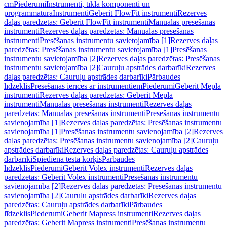
cm
Piederumi
Instrumenti, tīkla komponenti un
programmatūra
Instrumenti
Geberit FlowFit instrumenti
Rezerves
daļas paredzētas: Geberit FlowFit instrumenti
Manuālās presēšanas
instrumenti
Rezerves daļas paredzētas: Manuālās presēšanas
instrumenti
Presēšanas instrumentu savietojamība [1]
Rezerves daļas
paredzētas: Presēšanas instrumentu savietojamība [1]
Presēšanas
instrumentu savietojamība [2]
Rezerves daļas paredzētas: Presēšanas
instrumentu savietojamība [2]
Cauruļu apstrādes darbarīki
Rezerves
daļas paredzētas: Cauruļu apstrādes darbarīki
Pārbaudes
līdzeklis
Presēšanas ierīces ar instrumentiem
Piederumi
Geberit Mepla
instrumenti
Rezerves daļas paredzētas: Geberit Mepla
instrumenti
Manuālās presēšanas instrumenti
Rezerves daļas
paredzētas: Manuālās presēšanas instrumenti
Presēšanas instrumentu
savienojamība [1]
Rezerves daļas paredzētas: Presēšanas instrumentu
savienojamība [1]
Presēšanas instrumentu savienojamība [2]
Rezerves
daļas paredzētas: Presēšanas instrumentu savienojamība [2]
Cauruļu
apstrādes darbarīki
Rezerves daļas paredzētas: Cauruļu apstrādes
darbarīki
Spiediena testa korķis
Pārbaudes
līdzeklis
Piederumi
Geberit Volex instrumenti
Rezerves daļas
paredzētas: Geberit Volex instrumenti
Presēšanas instrumentu
savienojamība [2]
Rezerves daļas paredzētas: Presēšanas instrumentu
savienojamība [2]
Cauruļu apstrādes darbarīki
Rezerves daļas
paredzētas: Cauruļu apstrādes darbarīki
Pārbaudes
līdzeklis
Piederumi
Geberit Mapress instrumenti
Rezerves daļas
paredzētas: Geberit Mapress instrumenti
Presēšanas instrumentu