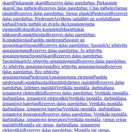
skapji
Piekaramie skapji
Rezerves daļas paredzētas: Piekaramie
skapji
Citas mēbeles
Rezerves daļas paredzētas: Citas mēbeles
Sienas
plaukti
Rezerves daļas paredzētas: Sienas plaukti
Piederumi
Rezerves
daļas paredzētas: Piederumi
Atvilktņu sadalītāji un uzglabāšanas
kārbas
Dvieļu turētāji un dvieļu āķi
Apgaismojuma
elementi
Rokturi
Kāju komplekti
Magnētiskās
plāksnes
Kontaktligzdas
Rezerves daļas paredzētas:
Kontaktligzdas
Papildu piederumi
Spoguļi un
spoguļskapji
Spoguļi
Rezerves daļas paredzētas: Spoguļi
Ar iebūvētu
apgaismojumu
Rezerves daļas paredzētas: Ar iebūvētu
apgaismojumu
Spoguļskapji
Rezerves daļas paredzētas:
Spoguļskapji
Ar iebūvētu apgaismojumu
Rezerves daļas paredzētas:
Ar iebūvētu apgaismojumu
Bez iebūvēta apgaismojuma
Rezerves
daļas paredzētas: Bez iebūvēta
apgaismojuma
Piederumi
Apgaismojuma elementi
Papildu
piederumi
Kontaktligzdas
Maisītāji
Izlietnes maisītāji
Rezerves daļas
paredzētas: Izlietnes maisītāji
Vertikāla montāža, darbināšana,
izmantojot elektrotīklu
Rezerves daļas paredzētas: Vertikāla montāža,
darbināšana, izmantojot elektrotīklu
Vertikāla montāža, darbināšana,
izmantojot baterijas
Rezerves daļas paredzētas: Vertikāla montāža,
darbināšana, izmantojot baterijas
Vertikāla montāža, darbināšana,
izmantojot ģeneratoru
Rezerves daļas paredzētas: Vertikāla montāža,
darbināšana, izmantojot ģeneratoru
Vertikāla montāža, vienas sviras
maisītājs
Montāža pie sienas, darbināšana, izmantojot
elektrotīklu
Rezerves daļas paredzētas: Montāža pie sienas,