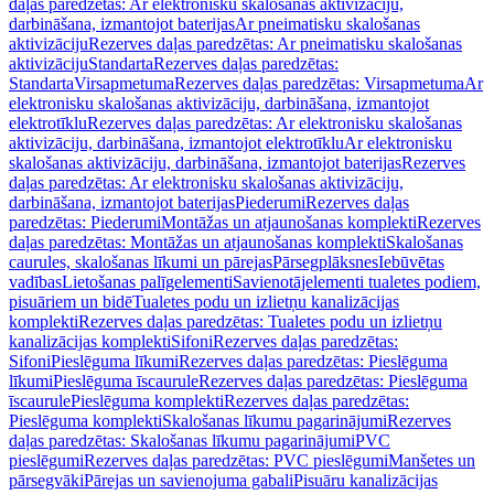
daļas paredzētas: Ar elektronisku skalošanas aktivizāciju,
darbināšana, izmantojot baterijas
Ar pneimatisku skalošanas
aktivizāciju
Rezerves daļas paredzētas: Ar pneimatisku skalošanas
aktivizāciju
Standarta
Rezerves daļas paredzētas:
Standarta
Virsapmetuma
Rezerves daļas paredzētas: Virsapmetuma
Ar
elektronisku skalošanas aktivizāciju, darbināšana, izmantojot
elektrotīklu
Rezerves daļas paredzētas: Ar elektronisku skalošanas
aktivizāciju, darbināšana, izmantojot elektrotīklu
Ar elektronisku
skalošanas aktivizāciju, darbināšana, izmantojot baterijas
Rezerves
daļas paredzētas: Ar elektronisku skalošanas aktivizāciju,
darbināšana, izmantojot baterijas
Piederumi
Rezerves daļas
paredzētas: Piederumi
Montāžas un atjaunošanas komplekti
Rezerves
daļas paredzētas: Montāžas un atjaunošanas komplekti
Skalošanas
caurules, skalošanas līkumi un pārejas
Pārsegplāksnes
Iebūvētas
vadības
Lietošanas palīgelementi
Savienotājelementi tualetes podiem,
pisuāriem un bidē
Tualetes podu un izlietņu kanalizācijas
komplekti
Rezerves daļas paredzētas: Tualetes podu un izlietņu
kanalizācijas komplekti
Sifoni
Rezerves daļas paredzētas:
Sifoni
Pieslēguma līkumi
Rezerves daļas paredzētas: Pieslēguma
līkumi
Pieslēguma īscaurule
Rezerves daļas paredzētas: Pieslēguma
īscaurule
Pieslēguma komplekti
Rezerves daļas paredzētas:
Pieslēguma komplekti
Skalošanas līkumu pagarinājumi
Rezerves
daļas paredzētas: Skalošanas līkumu pagarinājumi
PVC
pieslēgumi
Rezerves daļas paredzētas: PVC pieslēgumi
Manšetes un
pārsegvāki
Pārejas un savienojuma gabali
Pisuāru kanalizācijas