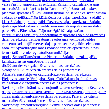
vārsti
Virsmu temperatūras regulēšana
Sistēmu caurule
Ieklāšanas
materiāls
Malas izolācijas joslas
Līmlentes
Izplešanas adatas
Javas
piedevas
Izplešanās šuves
Cauruļu līkumu balsti
Sadales skapji
Metāla
sadales skapji
Sadalītāju klāsts
Rezerves daļas paredzētas: Sadalītāju
klāsts
Sadalītāji grīdas apsildei
Rezerves daļas paredzētas: Sadalītāji
grīdas apsildei
Lodveida ventiļi
Termometrs
Pārejas
Rezerves daļas
paredzētas: Pārejas
Sadalītāju noslēgi
Ātrās atgaisošanas
vārsti
Plūsmas sadalītājs
Temperatūras regulēšanas vienības
Rezerves
daļas paredzētas: Temperatūras regulēšanas vienības
Apsildes
elementu sadalītāji
Rezerves daļas paredzētas: Apsildes elementu
sadalītāji
Apvadi
Regulēšanas komponenti
Servopiedziņas
Telpas
termostati
Galvenie regulatori
Komunikācijas
moduļi
Sensori
Transformatori
Piederumi
Sadalītāju izolācija
Ēku
kanalizācijas sistēmas
Geberit Silent-
db20
Caurules
Veidgabali
Rezerves daļas paredzētas:
Veidgabali
Līkumi
Atzari
Rezerves daļas paredzētas:
Atzari
Pārejas
Piekļuves caurules
Rezerves daļas paredzētas:
Piekļuves caurules
Veidgabali SuperTube
Līkumi
Īpašas formas
veidgabali
Savienojumi
Rezerves daļas paredzētas:
Savienojumi
Metināmie savienojumi
Uzmavu savienojumi
Rezerves
daļas paredzētas: Uzmavu savienojumi
Skavu savienojumi
Pārejas uz
citiem materiāliem
Rezerves daļas paredzētas: Pārejas uz citiem
materiāliem
Savienotājelementi
Rezerves daļas paredzētas:
Savienotājelementi
Pieslēguma līkumi
Rezerves daļas paredzētas: