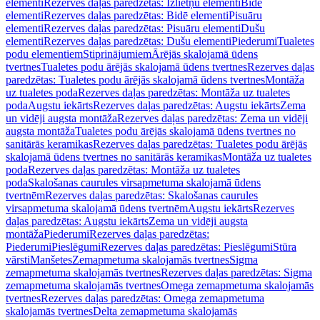
elementi
Rezerves daļas paredzētas: Izlietņu elementi
Bidē
elementi
Rezerves daļas paredzētas: Bidē elementi
Pisuāru
elementi
Rezerves daļas paredzētas: Pisuāru elementi
Dušu
elementi
Rezerves daļas paredzētas: Dušu elementi
Piederumi
Tualetes
podu elementiem
Stiprinājumiem
Ārējās skalojamā ūdens
tvertnes
Tualetes podu ārējās skalojamā ūdens tvertnes
Rezerves daļas
paredzētas: Tualetes podu ārējās skalojamā ūdens tvertnes
Montāža
uz tualetes poda
Rezerves daļas paredzētas: Montāža uz tualetes
poda
Augstu iekārts
Rezerves daļas paredzētas: Augstu iekārts
Zema
un vidēji augsta montāža
Rezerves daļas paredzētas: Zema un vidēji
augsta montāža
Tualetes podu ārējās skalojamā ūdens tvertnes no
sanitārās keramikas
Rezerves daļas paredzētas: Tualetes podu ārējās
skalojamā ūdens tvertnes no sanitārās keramikas
Montāža uz tualetes
poda
Rezerves daļas paredzētas: Montāža uz tualetes
poda
Skalošanas caurules virsapmetuma skalojamā ūdens
tvertnēm
Rezerves daļas paredzētas: Skalošanas caurules
virsapmetuma skalojamā ūdens tvertnēm
Augstu iekārts
Rezerves
daļas paredzētas: Augstu iekārts
Zema un vidēji augsta
montāža
Piederumi
Rezerves daļas paredzētas:
Piederumi
Pieslēgumi
Rezerves daļas paredzētas: Pieslēgumi
Stūra
vārsti
Manšetes
Zemapmetuma skalojamās tvertnes
Sigma
zemapmetuma skalojamās tvertnes
Rezerves daļas paredzētas: Sigma
zemapmetuma skalojamās tvertnes
Omega zemapmetuma skalojamās
tvertnes
Rezerves daļas paredzētas: Omega zemapmetuma
skalojamās tvertnes
Delta zemapmetuma skalojamās