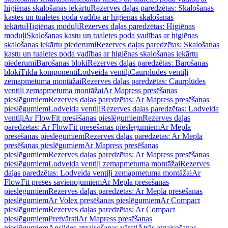
higiēnas skalošanas iekārtu
Rezerves daļas paredzētas: Skalošanas
kastes un tualetes poda vadība ar higiēnas skalošanas
iekārtu
Higiēnas moduļi
Rezerves daļas paredzētas: Higiēnas
moduļi
Skalošanas kastu un tualetes poda vadības ar higiēnas
skalošanas iekārtu piederumi
Rezerves daļas paredzētas: Skalošanas
kastu un tualetes poda vadības ar higiēnas skalošanas iekārtu
piederumi
Barošanas bloki
Rezerves daļas paredzētas: Barošanas
bloki
Tīkla komponenti
Lodveida ventiļi
Caurplūdes ventiļi
zemapmetuma montāžai
Rezerves daļas paredzētas: Caurplūdes
ventiļi zemapmetuma montāžai
Ar Mapress presēšanas
pieslēgumiem
Rezerves daļas paredzētas: Ar Mapress presēšanas
pieslēgumiem
Lodveida ventiļi
Rezerves daļas paredzētas: Lodveida
ventiļi
Ar FlowFit presēšanas pieslēgumiem
Rezerves daļas
paredzētas: Ar FlowFit presēšanas pieslēgumiem
Ar Mepla
presēšanas pieslēgumiem
Rezerves daļas paredzētas: Ar Mepla
presēšanas pieslēgumiem
Ar Mapress presēšanas
pieslēgumiem
Rezerves daļas paredzētas: Ar Mapress presēšanas
pieslēgumiem
Lodveida ventiļi zemapmetuma montāžai
Rezerves
daļas paredzētas: Lodveida ventiļi zemapmetuma montāžai
Ar
FlowFit preses savienojumiem
Ar Mepla presēšanas
pieslēgumiem
Rezerves daļas paredzētas: Ar Mepla presēšanas
pieslēgumiem
Ar Volex presēšanas pieslēgumiem
Ar Compact
pieslēgumiem
Rezerves daļas paredzētas: Ar Compact
pieslēgumiem
Pretvārsti
Ar Mapress presēšanas
pieslēgumiem
Apsildes atgaisošanas vārsti
Ātrās atgaisošanas