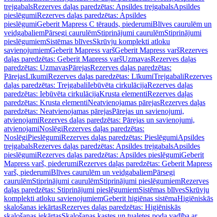
trejgabals
Rezerves daļas paredzētas: Apsildes trejgabals
Apsildes
pieslēgumi
Rezerves daļas paredzētas: Apsildes
pieslēgumi
Geberit Mapress C tērauds, piederumi
Blīves caurulēm un
veidgabaliem
Pārsegi caurulēm
Stiprinājumi caurulēm
Stiprinājumi
pieslēgumiem
Sistēmas blīves
Skrūvju komplekti atloku
savienojumiem
Geberit Mapress varš
Geberit Mapress varš
Rezerves
daļas paredzētas: Geberit Mapress varš
Uzmavas
Rezerves daļas
paredzētas: Uzmavas
Pārejas
Rezerves daļas paredzētas:
Pārejas
Līkumi
Rezerves daļas paredzētas: Līkumi
Trejgabali
Rezerves
daļas paredzētas: Trejgabali
Iebūvēta cirkulācija
Rezerves daļas
paredzētas: Iebūvēta cirkulācija
Krusta elementi
Rezerves daļas
paredzētas: Krusta elementi
Neatvienojamas pārejas
Rezerves daļas
paredzētas: Neatvienojamas pārejas
Pārejas un savienojumi,
atvienojami
Rezerves daļas paredzētas: Pārejas un savienojumi,
atvienojami
Noslēgi
Rezerves daļas paredzētas:
Noslēgi
Pieslēgumi
Rezerves daļas paredzētas: Pieslēgumi
Apsildes
trejgabals
Rezerves daļas paredzētas: Apsildes trejgabals
Apsildes
pieslēgumi
Rezerves daļas paredzētas: Apsildes pieslēgumi
Geberit
Mapress varš, piederumi
Rezerves daļas paredzētas: Geberit Mapress
varš, piederumi
Blīves caurulēm un veidgabaliem
Pārsegi
caurulēm
Stiprinājumi caurulēm
Stiprinājumi pieslēgumiem
Rezerves
daļas paredzētas: Stiprinājumi pieslēgumiem
Sistēmas blīves
Skrūvju
komplekti atloku savienojumiem
Geberit higiēnas sistēma
Higiēniskās
skalošanas iekārtas
Rezerves daļas paredzētas: Higiēniskās
skalošanas iekārtas
Skalošanas kastes un tualetes poda vadība ar