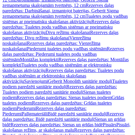
zemapmetuma skalojamām tvertnēm, 12 cm
Rezerves daļas
paredzētas: Darbināšanai, izmantojot baterijas, Geberit Sigma
zemapmetuma skalojamām tvertnēm, 12 cm
Tualetes podu vadības
sistēmas ar pneimatisku skalošanas aktivizāciju
Rezerves daļas
paredzētas: Tualetes podu vadības sistēmas ar pneimatisku
skalošanas aktivizāciju
Divu režīmu skalošanai
Rezerves daļas
paredzētas: Divu režīmu skalošanai
Vienrežīma
noskalošanai
Rezerves daļas paredzētas: Vienrežīma
noskalošanai
Piederumi tualetes podu vadības sistēmām
Rezerves
daļas paredzētas: Piederumi tualetes podu vadības
sistēmām
Montāžas komplekti
Rezerves daļas paredzētas: Montāžas
komplekti
Tualetes podu vadības sistēmām ar elektronisku
skalošanas aktivizāciju
Rezerves daļas paredzētas: Tualetes podu
vadības sistēmām ar elektronisku skalošanas
aktivizāciju
Savienojumi
Geberit Monolith sanitārie moduļi
Tualetes
podiem paredzēti sanitārie moduļi
Rezerves daļas paredzētas:
Tualetes podiem paredzēti sanitārie moduļi
Sienas tualetes
podiem
Rezerves daļas paredzētas: Sienas tualetes podiem
Grīdas
tualetes podiem
Rezerves daļas paredzētas: Grīdas tualetes
podiem
Piederumi
Rezerves daļas paredzētas:
Piederumi
Palīgmateriāli
Bidē paredzēti sanitārie moduļi
Rezerves
daļas paredzētas: Bidē paredzēti sanitārie moduļi
Sienas un grīdas
bidē
Rezerves daļas paredzētas: Sienas un grīdas bidē
Pisuārs
Pisuāri,
skalošanas režīms, ar skalošanas malu
Rezerves daļas paredzētas: