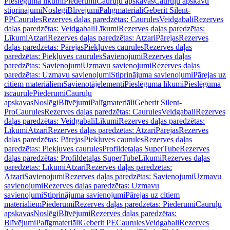
Pieslēguma līkumi
Piederumi
Cauruļu apskavas
Cauruļu apskavu
stiprinājumi
Noslēgi
Blīvējumi
Palīgmateriāli
Geberit Silent-
PP
Caurules
Rezerves daļas paredzētas: Caurules
Veidgabali
Rezerves
daļas paredzētas: Veidgabali
Līkumi
Rezerves daļas paredzētas:
Līkumi
Atzari
Rezerves daļas paredzētas: Atzari
Pārejas
Rezerves
daļas paredzētas: Pārejas
Piekļuves caurules
Rezerves daļas
paredzētas: Piekļuves caurules
Savienojumi
Rezerves daļas
paredzētas: Savienojumi
Uzmavu savienojumi
Rezerves daļas
paredzētas: Uzmavu savienojumi
Stiprinājuma savienojumi
Pārejas uz
citiem materiāliem
Savienotājelementi
Pieslēguma līkumi
Pieslēguma
īscaurule
Piederumi
Cauruļu
apskavas
Noslēgi
Blīvējumi
Palīgmateriāli
Geberit Silent-
Pro
Caurules
Rezerves daļas paredzētas: Caurules
Veidgabali
Rezerves
daļas paredzētas: Veidgabali
Līkumi
Rezerves daļas paredzētas:
Līkumi
Atzari
Rezerves daļas paredzētas: Atzari
Pārejas
Rezerves
daļas paredzētas: Pārejas
Piekļuves caurules
Rezerves daļas
paredzētas: Piekļuves caurules
Profildetaļas SuperTube
Rezerves
daļas paredzētas: Profildetaļas SuperTube
Līkumi
Rezerves daļas
paredzētas: Līkumi
Atzari
Rezerves daļas paredzētas:
Atzari
Savienojumi
Rezerves daļas paredzētas: Savienojumi
Uzmavu
savienojumi
Rezerves daļas paredzētas: Uzmavu
savienojumi
Stiprinājuma savienojumi
Pārejas uz citiem
materiāliem
Piederumi
Rezerves daļas paredzētas: Piederumi
Cauruļu
apskavas
Noslēgi
Blīvējumi
Rezerves daļas paredzētas:
Blīvējumi
Palīgmateriāli
Geberit PE
Caurules
Veidgabali
Rezerves