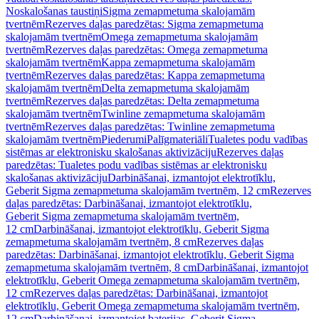
Noskalošanas taustiņi
Sigma zemapmetuma skalojamām
tvertnēm
Rezerves daļas paredzētas: Sigma zemapmetuma
skalojamām tvertnēm
Omega zemapmetuma skalojamām
tvertnēm
Rezerves daļas paredzētas: Omega zemapmetuma
skalojamām tvertnēm
Kappa zemapmetuma skalojamām
tvertnēm
Rezerves daļas paredzētas: Kappa zemapmetuma
skalojamām tvertnēm
Delta zemapmetuma skalojamām
tvertnēm
Rezerves daļas paredzētas: Delta zemapmetuma
skalojamām tvertnēm
Twinline zemapmetuma skalojamām
tvertnēm
Rezerves daļas paredzētas: Twinline zemapmetuma
skalojamām tvertnēm
Piederumi
Palīgmateriāli
Tualetes podu vadības
sistēmas ar elektronisku skalošanas aktivizāciju
Rezerves daļas
paredzētas: Tualetes podu vadības sistēmas ar elektronisku
skalošanas aktivizāciju
Darbināšanai, izmantojot elektrotīklu,
Geberit Sigma zemapmetuma skalojamām tvertnēm, 12 cm
Rezerves
daļas paredzētas: Darbināšanai, izmantojot elektrotīklu,
Geberit Sigma zemapmetuma skalojamām tvertnēm,
12 cm
Darbināšanai, izmantojot elektrotīklu, Geberit Sigma
zemapmetuma skalojamām tvertnēm, 8 cm
Rezerves daļas
paredzētas: Darbināšanai, izmantojot elektrotīklu, Geberit Sigma
zemapmetuma skalojamām tvertnēm, 8 cm
Darbināšanai, izmantojot
elektrotīklu, Geberit Omega zemapmetuma skalojamām tvertnēm,
12 cm
Rezerves daļas paredzētas: Darbināšanai, izmantojot
elektrotīklu, Geberit Omega zemapmetuma skalojamām tvertnēm,
12 cm
Darbināšanai, izmantojot baterijas, Geberit Sigma