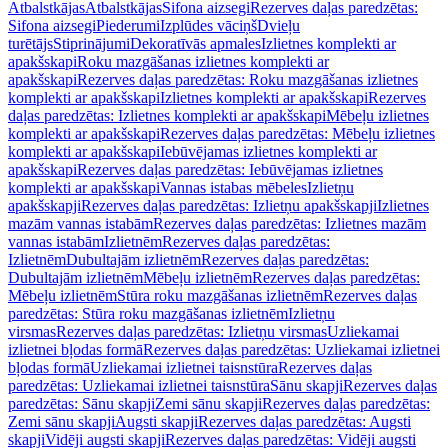
Atbalstkājas
Atbalstkājas
Sifona aizsegi
Rezerves daļas paredzētas:
Sifona aizsegi
Piederumi
Izplūdes vāciņš
Dvieļu
turētājs
Stiprinājumi
Dekoratīvās apmales
Izlietnes komplekti ar
apakšskapi
Roku mazgāšanas izlietnes komplekti ar
apakšskapi
Rezerves daļas paredzētas: Roku mazgāšanas izlietnes
komplekti ar apakšskapi
Izlietnes komplekti ar apakšskapi
Rezerves
daļas paredzētas: Izlietnes komplekti ar apakšskapi
Mēbeļu izlietnes
komplekti ar apakšskapi
Rezerves daļas paredzētas: Mēbeļu izlietnes
komplekti ar apakšskapi
Iebūvējamas izlietnes komplekti ar
apakšskapi
Rezerves daļas paredzētas: Iebūvējamas izlietnes
komplekti ar apakšskapi
Vannas istabas mēbeles
Izlietņu
apakšskapji
Rezerves daļas paredzētas: Izlietņu apakšskapji
Izlietnes
mazām vannas istabām
Rezerves daļas paredzētas: Izlietnes mazām
vannas istabām
Izlietnēm
Rezerves daļas paredzētas:
Izlietnēm
Dubultajām izlietnēm
Rezerves daļas paredzētas:
Dubultajām izlietnēm
Mēbeļu izlietnēm
Rezerves daļas paredzētas:
Mēbeļu izlietnēm
Stūra roku mazgāšanas izlietnēm
Rezerves daļas
paredzētas: Stūra roku mazgāšanas izlietnēm
Izlietņu
virsmas
Rezerves daļas paredzētas: Izlietņu virsmas
Uzliekamai
izlietnei bļodas formā
Rezerves daļas paredzētas: Uzliekamai izlietnei
bļodas formā
Uzliekamai izlietnei taisnstūra
Rezerves daļas
paredzētas: Uzliekamai izlietnei taisnstūra
Sānu skapji
Rezerves daļas
paredzētas: Sānu skapji
Zemi sānu skapji
Rezerves daļas paredzētas:
Zemi sānu skapji
Augsti skapji
Rezerves daļas paredzētas: Augsti
skapji
Vidēji augsti skapji
Rezerves daļas paredzētas: Vidēji augsti