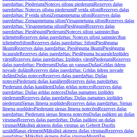
paredzētas: Piederumi
Noteces sifonu piederumi
Rezerves daļas
paredzētas: Noteces sifonu piederumi
P veida sifoni
Rezerves daļas
paredzētas: P veida sifoni
Zemapmetuma sifoni
Rezerves daļas
paredzētas: Zemapmetuma sifoni
Virsapmetuma sifoni
Rezerves daļas
paredzētas: Virsapmetuma sifoni
Pieslēgumi
Rezerves daļas
paredzētas: Pieslēgumi
Piederumi
Noteces sifoni saimniecības
izlietnēm
Rezerves daļas paredzētas: Noteces sifoni saimniecības
izlietnēm
Sifoni
Rezerves daļas paredzētas: Sifoni
Pieslēguma
līkumi
Rezerves daļas paredzētas: Pieslēguma līkumi
Pieslēguma
īscaurule
Rezerves daļas paredzētas: Pieslēguma īscaurule
Izplūdes
vārsti
Rezerves daļas paredzētas: Izplūdes vārsti
Piederumi
Rezerves
daļas paredzētas: Piederumi
Dušas un vannas
Dušas
Grīdas ūdens
novade dušām
Rezerves daļas paredzētas: Grīdas ūdens novade
dušām
Dušas noteces
Rezerves daļas paredzētas: Dušas
noteces
Piederumi dušas kanāliem
Rezerves daļas paredzētas:
Piederumi dušas kanāliem
Dušas grīdas noteces
Rezerves daļas
paredzētas: Dušas grīdas noteces
Dušas pamatnes izplūdes
piederumi
Rezerves daļas paredzētas: Dušas pamatnes izplūdes
piederumi
Sienas līmeņa noplūdes
Rezerves daļas paredzētas: Sienas
līmeņa noplūdes
Piederumi sienas līmeņa notecēm
Rezerves daļas
paredzētas: Piederumi sienas līmeņa notecēm
Dušas paliktņi un dušas
virsmas
Rezerves daļas paredzētas: Dušas paliktņi un dušas
virsmas
Mākslīgā akmens dušas virsmas un Geberit Duofix
uzstādīšanas elementi
Mākslīgā akmens dušas virsmas
Rezerves daļas
paredzētas: Mākslīgā akmens dušas virsmas
Montāžas