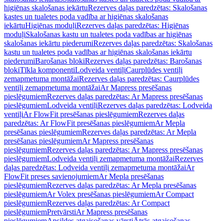
higiēnas skalošanas iekārtu
Rezerves daļas paredzētas: Skalošanas
kastes un tualetes poda vadība ar higiēnas skalošanas
iekārtu
Higiēnas moduļi
Rezerves daļas paredzētas: Higiēnas
moduļi
Skalošanas kastu un tualetes poda vadības ar higiēnas
skalošanas iekārtu piederumi
Rezerves daļas paredzētas: Skalošanas
kastu un tualetes poda vadības ar higiēnas skalošanas iekārtu
piederumi
Barošanas bloki
Rezerves daļas paredzētas: Barošanas
bloki
Tīkla komponenti
Lodveida ventiļi
Caurplūdes ventiļi
zemapmetuma montāžai
Rezerves daļas paredzētas: Caurplūdes
ventiļi zemapmetuma montāžai
Ar Mapress presēšanas
pieslēgumiem
Rezerves daļas paredzētas: Ar Mapress presēšanas
pieslēgumiem
Lodveida ventiļi
Rezerves daļas paredzētas: Lodveida
ventiļi
Ar FlowFit presēšanas pieslēgumiem
Rezerves daļas
paredzētas: Ar FlowFit presēšanas pieslēgumiem
Ar Mepla
presēšanas pieslēgumiem
Rezerves daļas paredzētas: Ar Mepla
presēšanas pieslēgumiem
Ar Mapress presēšanas
pieslēgumiem
Rezerves daļas paredzētas: Ar Mapress presēšanas
pieslēgumiem
Lodveida ventiļi zemapmetuma montāžai
Rezerves
daļas paredzētas: Lodveida ventiļi zemapmetuma montāžai
Ar
FlowFit preses savienojumiem
Ar Mepla presēšanas
pieslēgumiem
Rezerves daļas paredzētas: Ar Mepla presēšanas
pieslēgumiem
Ar Volex presēšanas pieslēgumiem
Ar Compact
pieslēgumiem
Rezerves daļas paredzētas: Ar Compact
pieslēgumiem
Pretvārsti
Ar Mapress presēšanas
pieslēgumiem
Apsildes atgaisošanas vārsti
Ātrās atgaisošanas