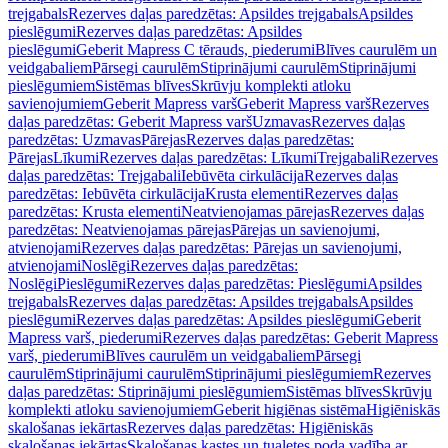
trejgabals
Rezerves daļas paredzētas: Apsildes trejgabals
Apsildes
pieslēgumi
Rezerves daļas paredzētas: Apsildes
pieslēgumi
Geberit Mapress C tērauds, piederumi
Blīves caurulēm un
veidgabaliem
Pārsegi caurulēm
Stiprinājumi caurulēm
Stiprinājumi
pieslēgumiem
Sistēmas blīves
Skrūvju komplekti atloku
savienojumiem
Geberit Mapress varš
Geberit Mapress varš
Rezerves
daļas paredzētas: Geberit Mapress varš
Uzmavas
Rezerves daļas
paredzētas: Uzmavas
Pārejas
Rezerves daļas paredzētas:
Pārejas
Līkumi
Rezerves daļas paredzētas: Līkumi
Trejgabali
Rezerves
daļas paredzētas: Trejgabali
Iebūvēta cirkulācija
Rezerves daļas
paredzētas: Iebūvēta cirkulācija
Krusta elementi
Rezerves daļas
paredzētas: Krusta elementi
Neatvienojamas pārejas
Rezerves daļas
paredzētas: Neatvienojamas pārejas
Pārejas un savienojumi,
atvienojami
Rezerves daļas paredzētas: Pārejas un savienojumi,
atvienojami
Noslēgi
Rezerves daļas paredzētas:
Noslēgi
Pieslēgumi
Rezerves daļas paredzētas: Pieslēgumi
Apsildes
trejgabals
Rezerves daļas paredzētas: Apsildes trejgabals
Apsildes
pieslēgumi
Rezerves daļas paredzētas: Apsildes pieslēgumi
Geberit
Mapress varš, piederumi
Rezerves daļas paredzētas: Geberit Mapress
varš, piederumi
Blīves caurulēm un veidgabaliem
Pārsegi
caurulēm
Stiprinājumi caurulēm
Stiprinājumi pieslēgumiem
Rezerves
daļas paredzētas: Stiprinājumi pieslēgumiem
Sistēmas blīves
Skrūvju
komplekti atloku savienojumiem
Geberit higiēnas sistēma
Higiēniskās
skalošanas iekārtas
Rezerves daļas paredzētas: Higiēniskās
skalošanas iekārtas
Skalošanas kastes un tualetes poda vadība ar