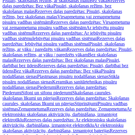
Pisuāri, skalošanas režīms, ar skalošanas malu
Bez vāka
Rezerves
daļas paredzētas: Bez vāka
Pisuāri, skalošanas režīms, bez
skalošanas malas
Rezerves daļas paredzētas: Pisuāri, skalošanas
režīms, bez skalošanas malas
Virsapmetuma vai zemapmetuma
pisuāru vadības sistēmām
Rezerves daļas paredzētas: Virsapmetuma
vai zemapmetuma pisuāru vadības sistēmām
Ar iebūvētu pisuāru
vadības sistēmu
Rezerves daļas paredzētas: Ar iebūvētu pisuāru
vadības sistēmu
Iebūvētai pisuāru vadības sistēmai
Rezerves daļas
paredzētas: Iebūvētai pisuāru vadības sistēmai
Pisuāri, skalošanas
režīms, ar vāku / paredzēts vākam
Rezerves daļas paredzētas: Pisuāri,
skalošanas režīms, ar vāku / paredzēts vākam
Bez skalošanas
malas
Rezerves daļas paredzētas: Bez skalošanas malas
Pisuāri,
darbībai bez ūdens
Rezerves daļas paredzētas: Pisuāri, darbībai bez
ūdens
Bez vāka
Rezerves daļas paredzētas: Bez vāka
Pisuāru
nodalīšanas sienas
Plastmasas pisuāru nodalīšanas sienas
Stikla
pisuāru nodalīšanas sienas
Keramikas sanitārtehnikas pisuāru
nodalīšanas sienas
Piederumi
Rezerves daļas paredzētas:
Piederumi
Sifoni un sifonu piederumi
Skalošanas caurules,
skalošanas līkumi un pārejas
Rezerves daļas paredzētas: Skalošanas
caurules, skalošanas līkumi un pārejas
Stiprinājumi
Pisuāru vadības
sistēmas
Zemapmetuma
Rezerves daļas paredzētas: Zemapmetuma
Ar
elektronisku skalošanas aktivizāciju, darbināšana, izmantojot
elektrotīklu
Rezerves daļas paredzētas: Ar elektronisku skalošanas
aktivizāciju, darbināšana, izmantojot elektrotīklu
Ar elektronisku
skalošanas aktivizāciju, darbināšana, izmantojot baterijas
Rezerves