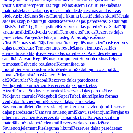
vārsti
Virsmu temperatūras regulēšana
Sistēmu caurule
Ieklāšanas
materiāls
Malas izolācijas joslas
Līmlentes
Izplešanas adatas
Javas
piedevas
Izplešanās šuves
Cauruļu līkumu balsti
Sadales skapji
Metāla
sadales skapji
Sadalītāju klāsts
Rezerves daļas paredzētas: Sadalītāju
klāsts
Sadalītāji grīdas apsildei
Rezerves daļas paredzētas: Sadalītāji
grīdas apsildei
Lodveida ventiļi
Termometrs
Pārejas
Rezerves daļas
paredzētas: Pārejas
Sadalītāju noslēgi
Ātrās atgaisošanas
vārsti
Plūsmas sadalītājs
Temperatūras regulēšanas vienības
Rezerves
daļas paredzētas: Temperatūras regulēšanas vienības
Apsildes
elementu sadalītāji
Rezerves daļas paredzētas: Apsildes elementu
sadalītāji
Apvadi
Regulēšanas komponenti
Servopiedziņas
Telpas
termostati
Galvenie regulatori
Komunikācijas
moduļi
Sensori
Transformatori
Piederumi
Sadalītāju izolācija
Ēku
kanalizācijas sistēmas
Geberit Silent-
db20
Caurules
Veidgabali
Rezerves daļas paredzētas:
Veidgabali
Līkumi
Atzari
Rezerves daļas paredzētas:
Atzari
Pārejas
Piekļuves caurules
Rezerves daļas paredzētas:
Piekļuves caurules
Veidgabali SuperTube
Līkumi
Īpašas formas
veidgabali
Savienojumi
Rezerves daļas paredzētas:
Savienojumi
Metināmie savienojumi
Uzmavu savienojumi
Rezerves
daļas paredzētas: Uzmavu savienojumi
Skavu savienojumi
Pārejas uz
citiem materiāliem
Rezerves daļas paredzētas: Pārejas uz citiem
materiāliem
Savienotājelementi
Rezerves daļas paredzētas:
Savienotājelementi
Pieslēguma līkumi
Rezerves daļas paredzētas: