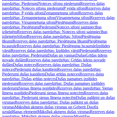
paredzētas: Piederumi
Noteces sifonu piederumi
Rezerves daļas
paredzētas: Noteces sifonu piederumi
P veida sifoni
Rezerves daļas
paredzētas: P veida sifoni
Zemapmetuma sifoni
Rezerves daļas
paredzētas: Zemapmetuma sifoni
Virsapmetuma sifoni
Rezerves daļas
paredzētas: Virsapmetuma sifoni
Pieslēgumi
Rezerves daļas
paredzētas: Pieslēgumi
Piederumi
Noteces sifoni saimniecības
izlietnēm
Rezerves daļas paredzētas: Noteces sifoni saimniecības
izlietnēm
Sifoni
Rezerves daļas paredzētas: Sifoni
Pieslēguma
līkumi
Rezerves daļas paredzētas: Pieslēguma līkumi
Pieslēguma
īscaurule
Rezerves daļas paredzētas: Pieslēguma īscaurule
Izplūdes
vārsti
Rezerves daļas paredzētas: Izplūdes vārsti
Piederumi
Rezerves
daļas paredzētas: Piederumi
Dušas un vannas
Dušas
Grīdas ūdens
novade dušām
Rezerves daļas paredzētas: Grīdas ūdens novade
dušām
Dušas noteces
Rezerves daļas paredzētas: Dušas
noteces
Piederumi dušas kanāliem
Rezerves daļas paredzētas:
Piederumi dušas kanāliem
Dušas grīdas noteces
Rezerves daļas
paredzētas: Dušas grīdas noteces
Dušas pamatnes izplūdes
piederumi
Rezerves daļas paredzētas: Dušas pamatnes izplūdes
piederumi
Sienas līmeņa noplūdes
Rezerves daļas paredzētas: Sienas
līmeņa noplūdes
Piederumi sienas līmeņa notecēm
Rezerves daļas
paredzētas: Piederumi sienas līmeņa notecēm
Dušas paliktņi un dušas
virsmas
Rezerves daļas paredzētas: Dušas paliktņi un dušas
virsmas
Mākslīgā akmens dušas virsmas un Geberit Duofix
uzstādīšanas elementi
Mākslīgā akmens dušas virsmas
Rezerves daļas
paredzētas: Mākslīgā akmens dušas virsmas
Montāžas