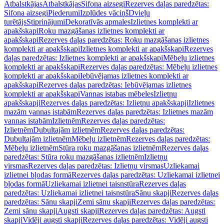
Atbalstkājas
Atbalstkājas
Sifona aizsegi
Rezerves daļas paredzētas:
Sifona aizsegi
Piederumi
Izplūdes vāciņš
Dvieļu
turētājs
Stiprinājumi
Dekoratīvās apmales
Izlietnes komplekti ar
apakšskapi
Roku mazgāšanas izlietnes komplekti ar
apakšskapi
Rezerves daļas paredzētas: Roku mazgāšanas izlietnes
komplekti ar apakšskapi
Izlietnes komplekti ar apakšskapi
Rezerves
daļas paredzētas: Izlietnes komplekti ar apakšskapi
Mēbeļu izlietnes
komplekti ar apakšskapi
Rezerves daļas paredzētas: Mēbeļu izlietnes
komplekti ar apakšskapi
Iebūvējamas izlietnes komplekti ar
apakšskapi
Rezerves daļas paredzētas: Iebūvējamas izlietnes
komplekti ar apakšskapi
Vannas istabas mēbeles
Izlietņu
apakšskapji
Rezerves daļas paredzētas: Izlietņu apakšskapji
Izlietnes
mazām vannas istabām
Rezerves daļas paredzētas: Izlietnes mazām
vannas istabām
Izlietnēm
Rezerves daļas paredzētas:
Izlietnēm
Dubultajām izlietnēm
Rezerves daļas paredzētas:
Dubultajām izlietnēm
Mēbeļu izlietnēm
Rezerves daļas paredzētas:
Mēbeļu izlietnēm
Stūra roku mazgāšanas izlietnēm
Rezerves daļas
paredzētas: Stūra roku mazgāšanas izlietnēm
Izlietņu
virsmas
Rezerves daļas paredzētas: Izlietņu virsmas
Uzliekamai
izlietnei bļodas formā
Rezerves daļas paredzētas: Uzliekamai izlietnei
bļodas formā
Uzliekamai izlietnei taisnstūra
Rezerves daļas
paredzētas: Uzliekamai izlietnei taisnstūra
Sānu skapji
Rezerves daļas
paredzētas: Sānu skapji
Zemi sānu skapji
Rezerves daļas paredzētas:
Zemi sānu skapji
Augsti skapji
Rezerves daļas paredzētas: Augsti
skapji
Vidēji augsti skapji
Rezerves daļas paredzētas: Vidēji augsti