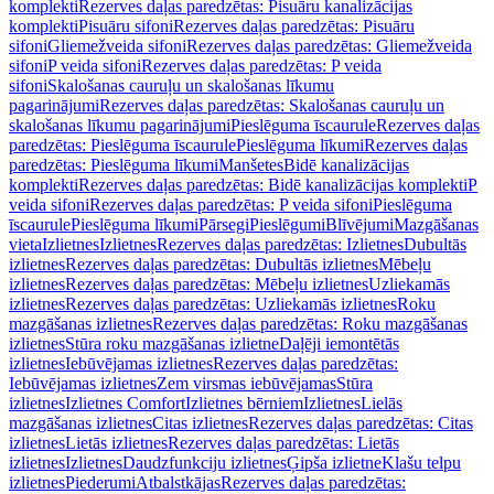
komplekti
Rezerves daļas paredzētas: Pisuāru kanalizācijas
komplekti
Pisuāru sifoni
Rezerves daļas paredzētas: Pisuāru
sifoni
Gliemežveida sifoni
Rezerves daļas paredzētas: Gliemežveida
sifoni
P veida sifoni
Rezerves daļas paredzētas: P veida
sifoni
Skalošanas cauruļu un skalošanas līkumu
pagarinājumi
Rezerves daļas paredzētas: Skalošanas cauruļu un
skalošanas līkumu pagarinājumi
Pieslēguma īscaurule
Rezerves daļas
paredzētas: Pieslēguma īscaurule
Pieslēguma līkumi
Rezerves daļas
paredzētas: Pieslēguma līkumi
Manšetes
Bidē kanalizācijas
komplekti
Rezerves daļas paredzētas: Bidē kanalizācijas komplekti
P
veida sifoni
Rezerves daļas paredzētas: P veida sifoni
Pieslēguma
īscaurule
Pieslēguma līkumi
Pārsegi
Pieslēgumi
Blīvējumi
Mazgāšanas
vieta
Izlietnes
Izlietnes
Rezerves daļas paredzētas: Izlietnes
Dubultās
izlietnes
Rezerves daļas paredzētas: Dubultās izlietnes
Mēbeļu
izlietnes
Rezerves daļas paredzētas: Mēbeļu izlietnes
Uzliekamās
izlietnes
Rezerves daļas paredzētas: Uzliekamās izlietnes
Roku
mazgāšanas izlietnes
Rezerves daļas paredzētas: Roku mazgāšanas
izlietnes
Stūra roku mazgāšanas izlietne
Daļēji iemontētās
izlietnes
Iebūvējamas izlietnes
Rezerves daļas paredzētas:
Iebūvējamas izlietnes
Zem virsmas iebūvējamas
Stūra
izlietnes
Izlietnes Comfort
Izlietnes bērniem
Izlietnes
Lielās
mazgāšanas izlietnes
Citas izlietnes
Rezerves daļas paredzētas: Citas
izlietnes
Lietās izlietnes
Rezerves daļas paredzētas: Lietās
izlietnes
Izlietnes
Daudzfunkciju izlietnes
Ģipša izlietne
Klašu telpu
izlietnes
Piederumi
Atbalstkājas
Rezerves daļas paredzētas: