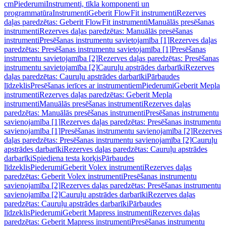
cm
Piederumi
Instrumenti, tīkla komponenti un
programmatūra
Instrumenti
Geberit FlowFit instrumenti
Rezerves
daļas paredzētas: Geberit FlowFit instrumenti
Manuālās presēšanas
instrumenti
Rezerves daļas paredzētas: Manuālās presēšanas
instrumenti
Presēšanas instrumentu savietojamība [1]
Rezerves daļas
paredzētas: Presēšanas instrumentu savietojamība [1]
Presēšanas
instrumentu savietojamība [2]
Rezerves daļas paredzētas: Presēšanas
instrumentu savietojamība [2]
Cauruļu apstrādes darbarīki
Rezerves
daļas paredzētas: Cauruļu apstrādes darbarīki
Pārbaudes
līdzeklis
Presēšanas ierīces ar instrumentiem
Piederumi
Geberit Mepla
instrumenti
Rezerves daļas paredzētas: Geberit Mepla
instrumenti
Manuālās presēšanas instrumenti
Rezerves daļas
paredzētas: Manuālās presēšanas instrumenti
Presēšanas instrumentu
savienojamība [1]
Rezerves daļas paredzētas: Presēšanas instrumentu
savienojamība [1]
Presēšanas instrumentu savienojamība [2]
Rezerves
daļas paredzētas: Presēšanas instrumentu savienojamība [2]
Cauruļu
apstrādes darbarīki
Rezerves daļas paredzētas: Cauruļu apstrādes
darbarīki
Spiediena testa korķis
Pārbaudes
līdzeklis
Piederumi
Geberit Volex instrumenti
Rezerves daļas
paredzētas: Geberit Volex instrumenti
Presēšanas instrumentu
savienojamība [2]
Rezerves daļas paredzētas: Presēšanas instrumentu
savienojamība [2]
Cauruļu apstrādes darbarīki
Rezerves daļas
paredzētas: Cauruļu apstrādes darbarīki
Pārbaudes
līdzeklis
Piederumi
Geberit Mapress instrumenti
Rezerves daļas
paredzētas: Geberit Mapress instrumenti
Presēšanas instrumentu