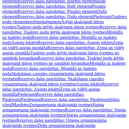
elementi
Rezerves daļas paredzētas: Izlietņu elementi
Bidē
elementi
Rezerves daļas paredzētas: Bidē elementi
Pisuāru
elementi
Rezerves daļas paredzētas: Pisuāru elementi
Dušu
elementi
Rezerves daļas paredzētas: Dušu elementi
Piederumi
Tualetes
podu elementiem
Stiprinājumiem
Ārējās skalojamā ūdens
tvertnes
Tualetes podu ārējās skalojamā ūdens tvertnes
Rezerves daļas
paredzētas: Tualetes podu ārējās skalojamā ūdens tvertnes
Montāža
uz tualetes poda
Rezerves daļas paredzētas: Montāža uz tualetes
poda
Augstu iekārts
Rezerves daļas paredzētas: Augstu iekārts
Zema
un vidēji augsta montāža
Rezerves daļas paredzētas: Zema un vidēji
augsta montāža
Tualetes podu ārējās skalojamā ūdens tvertnes no
sanitārās keramikas
Rezerves daļas paredzētas: Tualetes podu ārējās
skalojamā ūdens tvertnes no sanitārās keramikas
Montāža uz tualetes
poda
Rezerves daļas paredzētas: Montāža uz tualetes
poda
Skalošanas caurules virsapmetuma skalojamā ūdens
tvertnēm
Rezerves daļas paredzētas: Skalošanas caurules
virsapmetuma skalojamā ūdens tvertnēm
Augstu iekārts
Rezerves
daļas paredzētas: Augstu iekārts
Zema un vidēji augsta
montāža
Piederumi
Rezerves daļas paredzētas:
Piederumi
Pieslēgumi
Rezerves daļas paredzētas: Pieslēgumi
Stūra
vārsti
Manšetes
Zemapmetuma skalojamās tvertnes
Sigma
zemapmetuma skalojamās tvertnes
Rezerves daļas paredzētas: Sigma
zemapmetuma skalojamās tvertnes
Omega zemapmetuma skalojamās
tvertnes
Rezerves daļas paredzētas: Omega zemapmetuma
skalojamās tvertnes
Delta zemapmetuma skalojamās