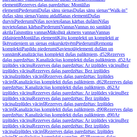
elementi
Rezerves daļas paredzētas: Montāžas
elementi
Piederumi
Dušas sānu sienas
Dušas sānu sienas
“Walk-in”
dušas sānu sienas
Vannu atdalīšanas elementi
Dušas
durvis
Piederumi
Nišas novietošanas kārbas dušām
Nišas
novietošanas kārbas
Piederumi
Vannas
Vannas no sanitārā
akrila
Taisnstūra vannas
Mākslīgā akmens vannas
Vannas
zīdaiņiem
Montāžas elementi
Kāju komplekti un komplekti ar
šķērsstieņiem un sienas enkurskrūvēm
Piederumi
Remonta
komplekti
Papildu piederumi
Savienotājelementi dušām un
vannām
Kanalizācijas komplekti dušas paliktņiem, d52
Rezerves
daļas paredzētas: Kanalizācijas komplekti dušas paliktņiem, d52
Ar
izplūdes vāciņu
Rezerves daļas paredzētas: Ar izplūdes vāciņu
Bez
izplūdes vāciņa
Rezerves daļas paredzētas: Bez izplūdes
vāciņa
Izplūdes vāciņš
Rezerves daļas paredzētas: Izplūdes
vāciņš
Kanalizācijas komplekti dušas paliktņiem, d62
Rezerves daļas
paredzētas: Kanalizācijas komplekti dušas paliktņiem, d62
Ar
izplūdes vāciņu
Rezerves daļas paredzētas: Ar izplūdes vāciņu
Bez
izplūdes vāciņa
Rezerves daļas paredzētas: Bez izplūdes
vāciņa
Izplūdes vāciņš
Rezerves daļas paredzētas: Izplūdes
vāciņš
Kanalizācijas komplekti dušas paliktņiem, d90
Rezerves daļas
paredzētas: Kanalizācijas komplekti dušas paliktņiem, d90
Ar
izplūdes vāciņu
Rezerves daļas paredzētas: Ar izplūdes vāciņu
Bez
izplūdes vāciņa
Rezerves daļas paredzētas: Bez izplūdes
vāciņa
Izplūdes vāciņš
Rezerves daļas paredzētas: Izplūdes
vāciņš
Kanalizācijas komplekti vannām, d52
Rezerves daļas