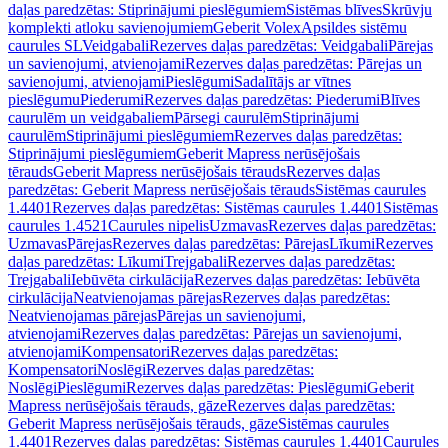
daļas paredzētas: Stiprinājumi pieslēgumiem
Sistēmas blīves
Skrūvju
komplekti atloku savienojumiem
Geberit Volex
Apsildes sistēmu
caurules SL
Veidgabali
Rezerves daļas paredzētas: Veidgabali
Pārejas
un savienojumi, atvienojami
Rezerves daļas paredzētas: Pārejas un
savienojumi, atvienojami
Pieslēgumi
Sadalītājs ar vītnes
pieslēgumu
Piederumi
Rezerves daļas paredzētas: Piederumi
Blīves
caurulēm un veidgabaliem
Pārsegi caurulēm
Stiprinājumi
caurulēm
Stiprinājumi pieslēgumiem
Rezerves daļas paredzētas:
Stiprinājumi pieslēgumiem
Geberit Mapress nerūsējošais
tērauds
Geberit Mapress nerūsējošais tērauds
Rezerves daļas
paredzētas: Geberit Mapress nerūsējošais tērauds
Sistēmas caurules
1.4401
Rezerves daļas paredzētas: Sistēmas caurules 1.4401
Sistēmas
caurules 1.4521
Caurules nipelis
Uzmavas
Rezerves daļas paredzētas:
Uzmavas
Pārejas
Rezerves daļas paredzētas: Pārejas
Līkumi
Rezerves
daļas paredzētas: Līkumi
Trejgabali
Rezerves daļas paredzētas:
Trejgabali
Iebūvēta cirkulācija
Rezerves daļas paredzētas: Iebūvēta
cirkulācija
Neatvienojamas pārejas
Rezerves daļas paredzētas:
Neatvienojamas pārejas
Pārejas un savienojumi,
atvienojami
Rezerves daļas paredzētas: Pārejas un savienojumi,
atvienojami
Kompensatori
Rezerves daļas paredzētas:
Kompensatori
Noslēgi
Rezerves daļas paredzētas:
Noslēgi
Pieslēgumi
Rezerves daļas paredzētas: Pieslēgumi
Geberit
Mapress nerūsējošais tērauds, gāze
Rezerves daļas paredzētas:
Geberit Mapress nerūsējošais tērauds, gāze
Sistēmas caurules
1.4401
Rezerves daļas paredzētas: Sistēmas caurules 1.4401
Caurules