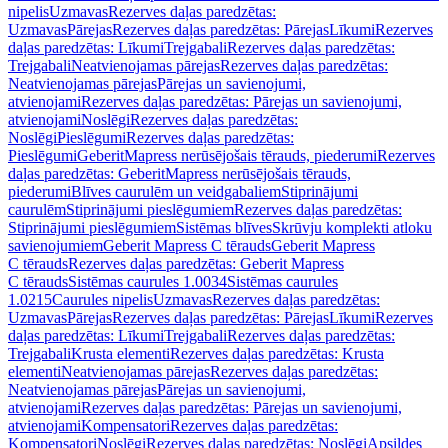
nipelis
Uzmavas
Rezerves daļas paredzētas:
Uzmavas
Pārejas
Rezerves daļas paredzētas: Pārejas
Līkumi
Rezerves
daļas paredzētas: Līkumi
Trejgabali
Rezerves daļas paredzētas:
Trejgabali
Neatvienojamas pārejas
Rezerves daļas paredzētas:
Neatvienojamas pārejas
Pārejas un savienojumi,
atvienojami
Rezerves daļas paredzētas: Pārejas un savienojumi,
atvienojami
Noslēgi
Rezerves daļas paredzētas:
Noslēgi
Pieslēgumi
Rezerves daļas paredzētas:
Pieslēgumi
GeberitMapress nerūsējošais tērauds, piederumi
Rezerves
daļas paredzētas: GeberitMapress nerūsējošais tērauds,
piederumi
Blīves caurulēm un veidgabaliem
Stiprinājumi
caurulēm
Stiprinājumi pieslēgumiem
Rezerves daļas paredzētas:
Stiprinājumi pieslēgumiem
Sistēmas blīves
Skrūvju komplekti atloku
savienojumiem
Geberit Mapress C tērauds
Geberit Mapress
C tērauds
Rezerves daļas paredzētas: Geberit Mapress
C tērauds
Sistēmas caurules 1.0034
Sistēmas caurules
1.0215
Caurules nipelis
Uzmavas
Rezerves daļas paredzētas:
Uzmavas
Pārejas
Rezerves daļas paredzētas: Pārejas
Līkumi
Rezerves
daļas paredzētas: Līkumi
Trejgabali
Rezerves daļas paredzētas:
Trejgabali
Krusta elementi
Rezerves daļas paredzētas: Krusta
elementi
Neatvienojamas pārejas
Rezerves daļas paredzētas:
Neatvienojamas pārejas
Pārejas un savienojumi,
atvienojami
Rezerves daļas paredzētas: Pārejas un savienojumi,
atvienojami
Kompensatori
Rezerves daļas paredzētas:
Kompensatori
Noslēgi
Rezerves daļas paredzētas: Noslēgi
Apsildes