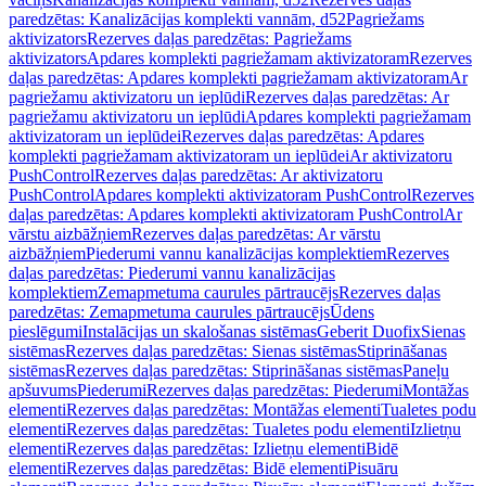
paredzētas: Kanalizācijas komplekti vannām, d52
Pagriežams
aktivizators
Rezerves daļas paredzētas: Pagriežams
aktivizators
Apdares komplekti pagriežamam aktivizatoram
Rezerves
daļas paredzētas: Apdares komplekti pagriežamam aktivizatoram
Ar
pagriežamu aktivizatoru un ieplūdi
Rezerves daļas paredzētas: Ar
pagriežamu aktivizatoru un ieplūdi
Apdares komplekti pagriežamam
aktivizatoram un ieplūdei
Rezerves daļas paredzētas: Apdares
komplekti pagriežamam aktivizatoram un ieplūdei
Ar aktivizatoru
PushControl
Rezerves daļas paredzētas: Ar aktivizatoru
PushControl
Apdares komplekti aktivizatoram PushControl
Rezerves
daļas paredzētas: Apdares komplekti aktivizatoram PushControl
Ar
vārstu aizbāžņiem
Rezerves daļas paredzētas: Ar vārstu
aizbāžņiem
Piederumi vannu kanalizācijas komplektiem
Rezerves
daļas paredzētas: Piederumi vannu kanalizācijas
komplektiem
Zemapmetuma caurules pārtraucējs
Rezerves daļas
paredzētas: Zemapmetuma caurules pārtraucējs
Ūdens
pieslēgumi
Instalācijas un skalošanas sistēmas
Geberit Duofix
Sienas
sistēmas
Rezerves daļas paredzētas: Sienas sistēmas
Stiprināšanas
sistēmas
Rezerves daļas paredzētas: Stiprināšanas sistēmas
Paneļu
apšuvums
Piederumi
Rezerves daļas paredzētas: Piederumi
Montāžas
elementi
Rezerves daļas paredzētas: Montāžas elementi
Tualetes podu
elementi
Rezerves daļas paredzētas: Tualetes podu elementi
Izlietņu
elementi
Rezerves daļas paredzētas: Izlietņu elementi
Bidē
elementi
Rezerves daļas paredzētas: Bidē elementi
Pisuāru