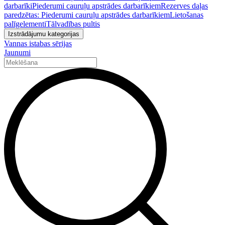
darbarīki
Piederumi cauruļu apstrādes darbarīkiem
Rezerves daļas
paredzētas: Piederumi cauruļu apstrādes darbarīkiem
Lietošanas
palīgelementi
Tālvadības pultis
Izstrādājumu kategorijas
Vannas istabas sērijas
Jaunumi