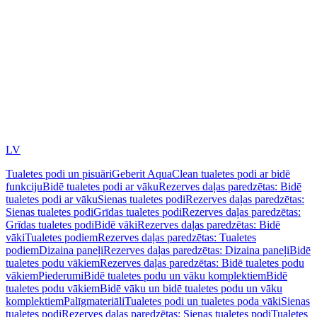
LV
Tualetes podi un pisuāri
Geberit AquaClean tualetes podi ar bidē
funkciju
Bidē tualetes podi ar vāku
Rezerves daļas paredzētas: Bidē
tualetes podi ar vāku
Sienas tualetes podi
Rezerves daļas paredzētas:
Sienas tualetes podi
Grīdas tualetes podi
Rezerves daļas paredzētas:
Grīdas tualetes podi
Bidē vāki
Rezerves daļas paredzētas: Bidē
vāki
Tualetes podiem
Rezerves daļas paredzētas: Tualetes
podiem
Dizaina paneļi
Rezerves daļas paredzētas: Dizaina paneļi
Bidē
tualetes podu vākiem
Rezerves daļas paredzētas: Bidē tualetes podu
vākiem
Piederumi
Bidē tualetes podu un vāku komplektiem
Bidē
tualetes podu vākiem
Bidē vāku un bidē tualetes podu un vāku
komplektiem
Palīgmateriāli
Tualetes podi un tualetes poda vāki
Sienas
tualetes podi
Rezerves daļas paredzētas: Sienas tualetes podi
Tualetes