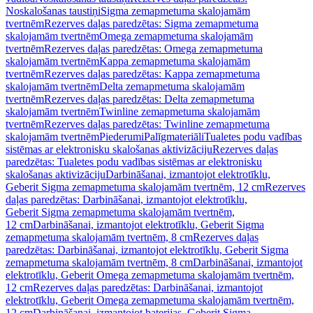
Noskalošanas taustiņi
Sigma zemapmetuma skalojamām
tvertnēm
Rezerves daļas paredzētas: Sigma zemapmetuma
skalojamām tvertnēm
Omega zemapmetuma skalojamām
tvertnēm
Rezerves daļas paredzētas: Omega zemapmetuma
skalojamām tvertnēm
Kappa zemapmetuma skalojamām
tvertnēm
Rezerves daļas paredzētas: Kappa zemapmetuma
skalojamām tvertnēm
Delta zemapmetuma skalojamām
tvertnēm
Rezerves daļas paredzētas: Delta zemapmetuma
skalojamām tvertnēm
Twinline zemapmetuma skalojamām
tvertnēm
Rezerves daļas paredzētas: Twinline zemapmetuma
skalojamām tvertnēm
Piederumi
Palīgmateriāli
Tualetes podu vadības
sistēmas ar elektronisku skalošanas aktivizāciju
Rezerves daļas
paredzētas: Tualetes podu vadības sistēmas ar elektronisku
skalošanas aktivizāciju
Darbināšanai, izmantojot elektrotīklu,
Geberit Sigma zemapmetuma skalojamām tvertnēm, 12 cm
Rezerves
daļas paredzētas: Darbināšanai, izmantojot elektrotīklu,
Geberit Sigma zemapmetuma skalojamām tvertnēm,
12 cm
Darbināšanai, izmantojot elektrotīklu, Geberit Sigma
zemapmetuma skalojamām tvertnēm, 8 cm
Rezerves daļas
paredzētas: Darbināšanai, izmantojot elektrotīklu, Geberit Sigma
zemapmetuma skalojamām tvertnēm, 8 cm
Darbināšanai, izmantojot
elektrotīklu, Geberit Omega zemapmetuma skalojamām tvertnēm,
12 cm
Rezerves daļas paredzētas: Darbināšanai, izmantojot
elektrotīklu, Geberit Omega zemapmetuma skalojamām tvertnēm,
12 cm
Darbināšanai, izmantojot baterijas, Geberit Sigma