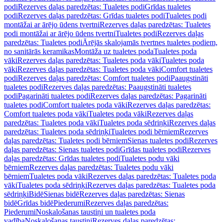
podi
Rezerves daļas paredzētas: Tualetes podi
Grīdas tualetes
podi
Rezerves daļas paredzētas: Grīdas tualetes podi
Tualetes podi
montāžai ar ārējo ūdens tvertni
Rezerves daļas paredzētas: Tualetes
podi montāžai ar ārējo ūdens tvertni
Tualetes podi
Rezerves daļas
paredzētas: Tualetes podi
Ārējās skalojamās tvertnes tualetes podiem,
no sanitārās keramikas
Montāža uz tualetes poda
Tualetes poda
vāki
Rezerves daļas paredzētas: Tualetes poda vāki
Tualetes poda
vāki
Rezerves daļas paredzētas: Tualetes poda vāki
Comfort tualetes
podi
Rezerves daļas paredzētas: Comfort tualetes podi
Paaugstināti
tualetes podi
Rezerves daļas paredzētas: Paaugstināti tualetes
podi
Pagarināti tualetes podi
Rezerves daļas paredzētas: Pagarināti
tualetes podi
Comfort tualetes poda vāki
Rezerves daļas paredzētas:
Comfort tualetes poda vāki
Tualetes poda vāki
Rezerves daļas
paredzētas: Tualetes poda vāki
Tualetes poda sēdriņķi
Rezerves daļas
paredzētas: Tualetes poda sēdriņķi
Tualetes podi bērniem
Rezerves
daļas paredzētas: Tualetes podi bērniem
Sienas tualetes podi
Rezerves
daļas paredzētas: Sienas tualetes podi
Grīdas tualetes podi
Rezerves
daļas paredzētas: Grīdas tualetes podi
Tualetes podu vāki
bērniem
Rezerves daļas paredzētas: Tualetes podu vāki
bērniem
Tualetes poda vāki
Rezerves daļas paredzētas: Tualetes poda
vāki
Tualetes poda sēdriņķi
Rezerves daļas paredzētas: Tualetes poda
sēdriņķi
Bidē
Sienas bidē
Rezerves daļas paredzētas: Sienas
bidē
Grīdas bidē
Piederumi
Rezerves daļas paredzētas:
Piederumi
Noskalošanas taustiņi un tualetes poda
vadība
Noskalošanas taustiņi
Rezerves daļas paredzētas: