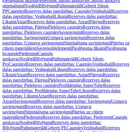
Pieslēguma līkumi
Piederumi
Cauruļu apskavas
Cauruļu apskavu
stiprinājumi
Noslēgi
Blīvējumi
Palīgmateriāli
Geberit Silent-
PP
Caurules
Rezerves daļas paredzētas: Caurules
Veidgabali
Rezerves
daļas paredzētas: Veidgabali
Līkumi
Rezerves daļas paredzētas:
Līkumi
Atzari
Rezerves daļas paredzētas: Atzari
Pārejas
Rezerves
daļas paredzētas: Pārejas
Piekļuves caurules
Rezerves daļas
paredzētas: Piekļuves caurules
Savienojumi
Rezerves daļas
paredzētas: Savienojumi
Uzmavu savienojumi
Rezerves daļas
paredzētas: Uzmavu savienojumi
Stiprinājuma savienojumi
Pārejas uz
citiem materiāliem
Savienotājelementi
Pieslēguma līkumi
Pieslēguma
īscaurule
Piederumi
Cauruļu
apskavas
Noslēgi
Blīvējumi
Palīgmateriāli
Geberit Silent-
Pro
Caurules
Rezerves daļas paredzētas: Caurules
Veidgabali
Rezerves
daļas paredzētas: Veidgabali
Līkumi
Rezerves daļas paredzētas:
Līkumi
Atzari
Rezerves daļas paredzētas: Atzari
Pārejas
Rezerves
daļas paredzētas: Pārejas
Piekļuves caurules
Rezerves daļas
paredzētas: Piekļuves caurules
Profildetaļas SuperTube
Rezerves
daļas paredzētas: Profildetaļas SuperTube
Līkumi
Rezerves daļas
paredzētas: Līkumi
Atzari
Rezerves daļas paredzētas:
Atzari
Savienojumi
Rezerves daļas paredzētas: Savienojumi
Uzmavu
savienojumi
Rezerves daļas paredzētas: Uzmavu
savienojumi
Stiprinājuma savienojumi
Pārejas uz citiem
materiāliem
Piederumi
Rezerves daļas paredzētas: Piederumi
Cauruļu
apskavas
Noslēgi
Blīvējumi
Rezerves daļas paredzētas:
Blīvējumi
Palīgmateriāli
Geberit PE
Caurules
Veidgabali
Rezerves