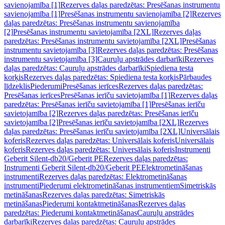
savienojamība [1]
Rezerves daļas paredzētas: Presēšanas instrumentu
savienojamība [1]
Presēšanas instrumentu savienojamība [2]
Rezerves
daļas paredzētas: Presēšanas instrumentu savienojamība
[2]
Presēšanas instrumentu savietojamība [2XL]
Rezerves daļas
paredzētas: Presēšanas instrumentu savietojamība [2XL]
Presēšanas
instrumentu savietojamība [3]
Rezerves daļas paredzētas: Presēšanas
instrumentu savietojamība [3]
Cauruļu apstrādes darbarīki
Rezerves
daļas paredzētas: Cauruļu apstrādes darbarīki
Spiediena testa
korķis
Rezerves daļas paredzētas: Spiediena testa korķis
Pārbaudes
līdzeklis
Piederumi
Presēšanas ierīces
Rezerves daļas paredzētas:
Presēšanas ierīces
Presēšanas ierīču savietojamība [1]
Rezerves daļas
paredzētas: Presēšanas ierīču savietojamība [1]
Presēšanas ierīču
savietojamība [2]
Rezerves daļas paredzētas: Presēšanas ierīču
savietojamība [2]
Presēšanas ierīču savietojamība [2XL]
Rezerves
daļas paredzētas: Presēšanas ierīču savietojamība [2XL]
Universālais
koferis
Rezerves daļas paredzētas: Universālais koferis
Universālais
koferis
Rezerves daļas paredzētas: Universālais koferis
Instrumenti
Geberit Silent-db20/Geberit PE
Rezerves daļas paredzētas:
Instrumenti Geberit Silent-db20/Geberit PE
Elektrometināšanas
instrumenti
Rezerves daļas paredzētas: Elektrometināšanas
instrumenti
Piederumi elektrometināšanas instrumentiem
Simetriskās
metināšanas
Rezerves daļas paredzētas: Simetriskās
metināšanas
Piederumi kontaktmetināšanas
Rezerves daļas
paredzētas: Piederumi kontaktmetināšanas
Cauruļu apstrādes
darbarīki
Rezerves daļas paredzētas: Cauruļu apstrādes