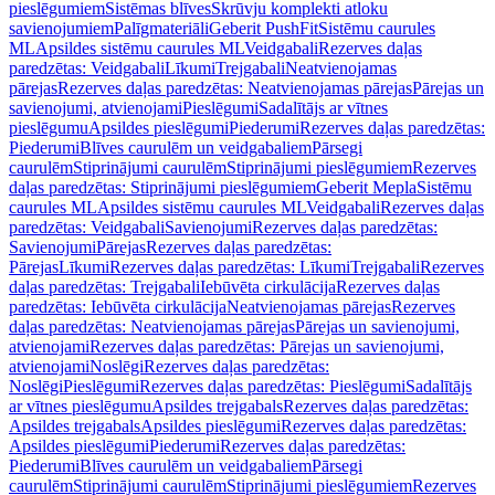
pieslēgumiem
Sistēmas blīves
Skrūvju komplekti atloku
savienojumiem
Palīgmateriāli
Geberit PushFit
Sistēmu caurules
ML
Apsildes sistēmu caurules ML
Veidgabali
Rezerves daļas
paredzētas: Veidgabali
Līkumi
Trejgabali
Neatvienojamas
pārejas
Rezerves daļas paredzētas: Neatvienojamas pārejas
Pārejas un
savienojumi, atvienojami
Pieslēgumi
Sadalītājs ar vītnes
pieslēgumu
Apsildes pieslēgumi
Piederumi
Rezerves daļas paredzētas:
Piederumi
Blīves caurulēm un veidgabaliem
Pārsegi
caurulēm
Stiprinājumi caurulēm
Stiprinājumi pieslēgumiem
Rezerves
daļas paredzētas: Stiprinājumi pieslēgumiem
Geberit Mepla
Sistēmu
caurules ML
Apsildes sistēmu caurules ML
Veidgabali
Rezerves daļas
paredzētas: Veidgabali
Savienojumi
Rezerves daļas paredzētas:
Savienojumi
Pārejas
Rezerves daļas paredzētas:
Pārejas
Līkumi
Rezerves daļas paredzētas: Līkumi
Trejgabali
Rezerves
daļas paredzētas: Trejgabali
Iebūvēta cirkulācija
Rezerves daļas
paredzētas: Iebūvēta cirkulācija
Neatvienojamas pārejas
Rezerves
daļas paredzētas: Neatvienojamas pārejas
Pārejas un savienojumi,
atvienojami
Rezerves daļas paredzētas: Pārejas un savienojumi,
atvienojami
Noslēgi
Rezerves daļas paredzētas:
Noslēgi
Pieslēgumi
Rezerves daļas paredzētas: Pieslēgumi
Sadalītājs
ar vītnes pieslēgumu
Apsildes trejgabals
Rezerves daļas paredzētas:
Apsildes trejgabals
Apsildes pieslēgumi
Rezerves daļas paredzētas:
Apsildes pieslēgumi
Piederumi
Rezerves daļas paredzētas:
Piederumi
Blīves caurulēm un veidgabaliem
Pārsegi
caurulēm
Stiprinājumi caurulēm
Stiprinājumi pieslēgumiem
Rezerves