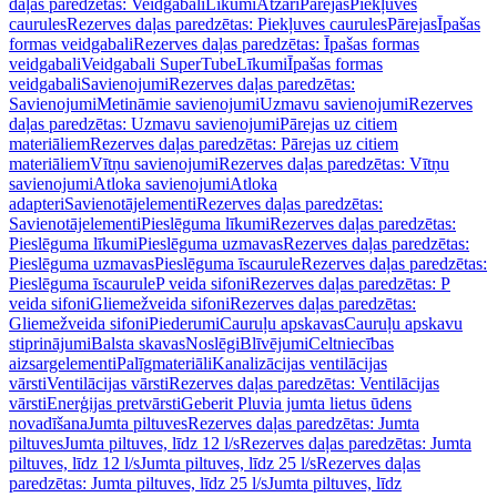
daļas paredzētas: Veidgabali
Līkumi
Atzari
Pārejas
Piekļuves
caurules
Rezerves daļas paredzētas: Piekļuves caurules
Pārejas
Īpašas
formas veidgabali
Rezerves daļas paredzētas: Īpašas formas
veidgabali
Veidgabali SuperTube
Līkumi
Īpašas formas
veidgabali
Savienojumi
Rezerves daļas paredzētas:
Savienojumi
Metināmie savienojumi
Uzmavu savienojumi
Rezerves
daļas paredzētas: Uzmavu savienojumi
Pārejas uz citiem
materiāliem
Rezerves daļas paredzētas: Pārejas uz citiem
materiāliem
Vītņu savienojumi
Rezerves daļas paredzētas: Vītņu
savienojumi
Atloka savienojumi
Atloka
adapteri
Savienotājelementi
Rezerves daļas paredzētas:
Savienotājelementi
Pieslēguma līkumi
Rezerves daļas paredzētas:
Pieslēguma līkumi
Pieslēguma uzmavas
Rezerves daļas paredzētas:
Pieslēguma uzmavas
Pieslēguma īscaurule
Rezerves daļas paredzētas:
Pieslēguma īscaurule
P veida sifoni
Rezerves daļas paredzētas: P
veida sifoni
Gliemežveida sifoni
Rezerves daļas paredzētas:
Gliemežveida sifoni
Piederumi
Cauruļu apskavas
Cauruļu apskavu
stiprinājumi
Balsta skavas
Noslēgi
Blīvējumi
Celtniecības
aizsargelementi
Palīgmateriāli
Kanalizācijas ventilācijas
vārsti
Ventilācijas vārsti
Rezerves daļas paredzētas: Ventilācijas
vārsti
Enerģijas pretvārsti
Geberit Pluvia jumta lietus ūdens
novadīšana
Jumta piltuves
Rezerves daļas paredzētas: Jumta
piltuves
Jumta piltuves, līdz 12 l/s
Rezerves daļas paredzētas: Jumta
piltuves, līdz 12 l/s
Jumta piltuves, līdz 25 l/s
Rezerves daļas
paredzētas: Jumta piltuves, līdz 25 l/s
Jumta piltuves, līdz