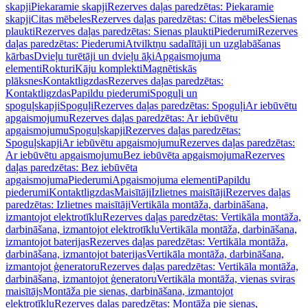
skapji
Piekaramie skapji
Rezerves daļas paredzētas: Piekaramie
skapji
Citas mēbeles
Rezerves daļas paredzētas: Citas mēbeles
Sienas
plaukti
Rezerves daļas paredzētas: Sienas plaukti
Piederumi
Rezerves
daļas paredzētas: Piederumi
Atvilktņu sadalītāji un uzglabāšanas
kārbas
Dvieļu turētāji un dvieļu āķi
Apgaismojuma
elementi
Rokturi
Kāju komplekti
Magnētiskās
plāksnes
Kontaktligzdas
Rezerves daļas paredzētas:
Kontaktligzdas
Papildu piederumi
Spoguļi un
spoguļskapji
Spoguļi
Rezerves daļas paredzētas: Spoguļi
Ar iebūvētu
apgaismojumu
Rezerves daļas paredzētas: Ar iebūvētu
apgaismojumu
Spoguļskapji
Rezerves daļas paredzētas:
Spoguļskapji
Ar iebūvētu apgaismojumu
Rezerves daļas paredzētas:
Ar iebūvētu apgaismojumu
Bez iebūvēta apgaismojuma
Rezerves
daļas paredzētas: Bez iebūvēta
apgaismojuma
Piederumi
Apgaismojuma elementi
Papildu
piederumi
Kontaktligzdas
Maisītāji
Izlietnes maisītāji
Rezerves daļas
paredzētas: Izlietnes maisītāji
Vertikāla montāža, darbināšana,
izmantojot elektrotīklu
Rezerves daļas paredzētas: Vertikāla montāža,
darbināšana, izmantojot elektrotīklu
Vertikāla montāža, darbināšana,
izmantojot baterijas
Rezerves daļas paredzētas: Vertikāla montāža,
darbināšana, izmantojot baterijas
Vertikāla montāža, darbināšana,
izmantojot ģeneratoru
Rezerves daļas paredzētas: Vertikāla montāža,
darbināšana, izmantojot ģeneratoru
Vertikāla montāža, vienas sviras
maisītājs
Montāža pie sienas, darbināšana, izmantojot
elektrotīklu
Rezerves daļas paredzētas: Montāža pie sienas,