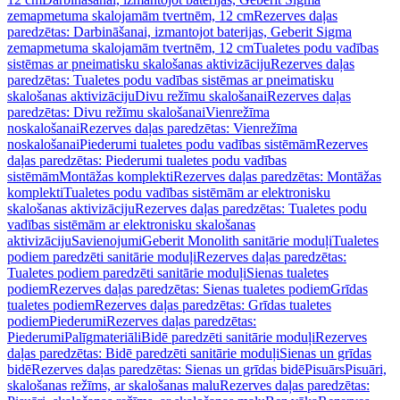
zemapmetuma skalojamām tvertnēm, 12 cm
Rezerves daļas
paredzētas: Darbināšanai, izmantojot baterijas, Geberit Sigma
zemapmetuma skalojamām tvertnēm, 12 cm
Tualetes podu vadības
sistēmas ar pneimatisku skalošanas aktivizāciju
Rezerves daļas
paredzētas: Tualetes podu vadības sistēmas ar pneimatisku
skalošanas aktivizāciju
Divu režīmu skalošanai
Rezerves daļas
paredzētas: Divu režīmu skalošanai
Vienrežīma
noskalošanai
Rezerves daļas paredzētas: Vienrežīma
noskalošanai
Piederumi tualetes podu vadības sistēmām
Rezerves
daļas paredzētas: Piederumi tualetes podu vadības
sistēmām
Montāžas komplekti
Rezerves daļas paredzētas: Montāžas
komplekti
Tualetes podu vadības sistēmām ar elektronisku
skalošanas aktivizāciju
Rezerves daļas paredzētas: Tualetes podu
vadības sistēmām ar elektronisku skalošanas
aktivizāciju
Savienojumi
Geberit Monolith sanitārie moduļi
Tualetes
podiem paredzēti sanitārie moduļi
Rezerves daļas paredzētas:
Tualetes podiem paredzēti sanitārie moduļi
Sienas tualetes
podiem
Rezerves daļas paredzētas: Sienas tualetes podiem
Grīdas
tualetes podiem
Rezerves daļas paredzētas: Grīdas tualetes
podiem
Piederumi
Rezerves daļas paredzētas:
Piederumi
Palīgmateriāli
Bidē paredzēti sanitārie moduļi
Rezerves
daļas paredzētas: Bidē paredzēti sanitārie moduļi
Sienas un grīdas
bidē
Rezerves daļas paredzētas: Sienas un grīdas bidē
Pisuārs
Pisuāri,
skalošanas režīms, ar skalošanas malu
Rezerves daļas paredzētas: