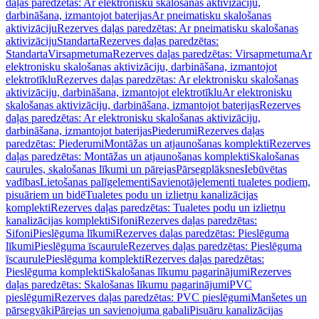
daļas paredzētas: Ar elektronisku skalošanas aktivizāciju,
darbināšana, izmantojot baterijas
Ar pneimatisku skalošanas
aktivizāciju
Rezerves daļas paredzētas: Ar pneimatisku skalošanas
aktivizāciju
Standarta
Rezerves daļas paredzētas:
Standarta
Virsapmetuma
Rezerves daļas paredzētas: Virsapmetuma
Ar
elektronisku skalošanas aktivizāciju, darbināšana, izmantojot
elektrotīklu
Rezerves daļas paredzētas: Ar elektronisku skalošanas
aktivizāciju, darbināšana, izmantojot elektrotīklu
Ar elektronisku
skalošanas aktivizāciju, darbināšana, izmantojot baterijas
Rezerves
daļas paredzētas: Ar elektronisku skalošanas aktivizāciju,
darbināšana, izmantojot baterijas
Piederumi
Rezerves daļas
paredzētas: Piederumi
Montāžas un atjaunošanas komplekti
Rezerves
daļas paredzētas: Montāžas un atjaunošanas komplekti
Skalošanas
caurules, skalošanas līkumi un pārejas
Pārsegplāksnes
Iebūvētas
vadības
Lietošanas palīgelementi
Savienotājelementi tualetes podiem,
pisuāriem un bidē
Tualetes podu un izlietņu kanalizācijas
komplekti
Rezerves daļas paredzētas: Tualetes podu un izlietņu
kanalizācijas komplekti
Sifoni
Rezerves daļas paredzētas:
Sifoni
Pieslēguma līkumi
Rezerves daļas paredzētas: Pieslēguma
līkumi
Pieslēguma īscaurule
Rezerves daļas paredzētas: Pieslēguma
īscaurule
Pieslēguma komplekti
Rezerves daļas paredzētas:
Pieslēguma komplekti
Skalošanas līkumu pagarinājumi
Rezerves
daļas paredzētas: Skalošanas līkumu pagarinājumi
PVC
pieslēgumi
Rezerves daļas paredzētas: PVC pieslēgumi
Manšetes un
pārsegvāki
Pārejas un savienojuma gabali
Pisuāru kanalizācijas