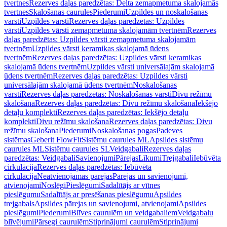
tvertnes
Rezerves daļas paredzētas: Delta zemapmetuma skalojamās
tvertnes
Skalošanas caurules
Piederumi
Uzpildes un noskalošanas
vārsti
Uzpildes vārsti
Rezerves daļas paredzētas: Uzpildes
vārsti
Uzpildes vārsti zemapmetuma skalojamām tvertnēm
Rezerves
daļas paredzētas: Uzpildes vārsti zemapmetuma skalojamām
tvertnēm
Uzpildes vārsti keramikas skalojamā ūdens
tvertnēm
Rezerves daļas paredzētas: Uzpildes vārsti keramikas
skalojamā ūdens tvertnēm
Uzpildes vārsti universālajām skalojamā
ūdens tvertnēm
Rezerves daļas paredzētas: Uzpildes vārsti
universālajām skalojamā ūdens tvertnēm
Noskalošanas
vārsti
Rezerves daļas paredzētas: Noskalošanas vārsti
Divu režīmu
skalošana
Rezerves daļas paredzētas: Divu režīmu skalošana
Iekšējo
detaļu komplekti
Rezerves daļas paredzētas: Iekšējo detaļu
komplekti
Divu režīmu skalošana
Rezerves daļas paredzētas: Divu
režīmu skalošana
Piederumi
Noskalošanas pogas
Padeves
sistēmas
Geberit FlowFit
Sistēmu caurules ML
Apsildes sistēmu
caurules ML
Sistēmu caurules SL
Veidgabali
Rezerves daļas
paredzētas: Veidgabali
Savienojumi
Pārejas
Līkumi
Trejgabali
Iebūvēta
cirkulācija
Rezerves daļas paredzētas: Iebūvēta
cirkulācija
Neatvienojamas pārejas
Pārejas un savienojumi,
atvienojami
Noslēgi
Pieslēgumi
Sadalītājs ar vītnes
pieslēgumu
Sadalītājs ar presēšanas pieslēgumu
Apsildes
trejgabals
Apsildes pārejas un savienojumi, atvienojami
Apsildes
pieslēgumi
Piederumi
Blīves caurulēm un veidgabaliem
Veidgabalu
blīvējumi
Pārsegi caurulēm
Stiprinājumi caurulēm
Stiprinājumi