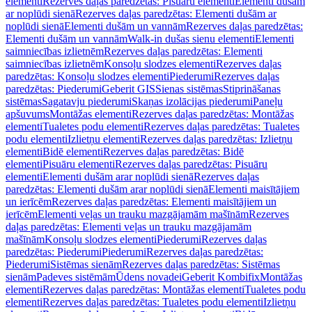
elementi
Rezerves daļas paredzētas: Pisuāru elementi
Elementi dušām
ar noplūdi sienā
Rezerves daļas paredzētas: Elementi dušām ar
noplūdi sienā
Elementi dušām un vannām
Rezerves daļas paredzētas:
Elementi dušām un vannām
Walk-in dušas sienu elementi
Elementi
saimniecības izlietnēm
Rezerves daļas paredzētas: Elementi
saimniecības izlietnēm
Konsoļu slodzes elementi
Rezerves daļas
paredzētas: Konsoļu slodzes elementi
Piederumi
Rezerves daļas
paredzētas: Piederumi
Geberit GIS
Sienas sistēmas
Stiprināšanas
sistēmas
Sagatavju piederumi
Skaņas izolācijas piederumi
Paneļu
apšuvums
Montāžas elementi
Rezerves daļas paredzētas: Montāžas
elementi
Tualetes podu elementi
Rezerves daļas paredzētas: Tualetes
podu elementi
Izlietņu elementi
Rezerves daļas paredzētas: Izlietņu
elementi
Bidē elementi
Rezerves daļas paredzētas: Bidē
elementi
Pisuāru elementi
Rezerves daļas paredzētas: Pisuāru
elementi
Elementi dušām arar noplūdi sienā
Rezerves daļas
paredzētas: Elementi dušām arar noplūdi sienā
Elementi maisītājiem
un ierīcēm
Rezerves daļas paredzētas: Elementi maisītājiem un
ierīcēm
Elementi veļas un trauku mazgājamām mašīnām
Rezerves
daļas paredzētas: Elementi veļas un trauku mazgājamām
mašīnām
Konsoļu slodzes elementi
Piederumi
Rezerves daļas
paredzētas: Piederumi
Piederumi
Rezerves daļas paredzētas:
Piederumi
Sistēmas sienām
Rezerves daļas paredzētas: Sistēmas
sienām
Padeves sistēmām
Ūdens novadei
Geberit Kombifix
Montāžas
elementi
Rezerves daļas paredzētas: Montāžas elementi
Tualetes podu
elementi
Rezerves daļas paredzētas: Tualetes podu elementi
Izlietņu