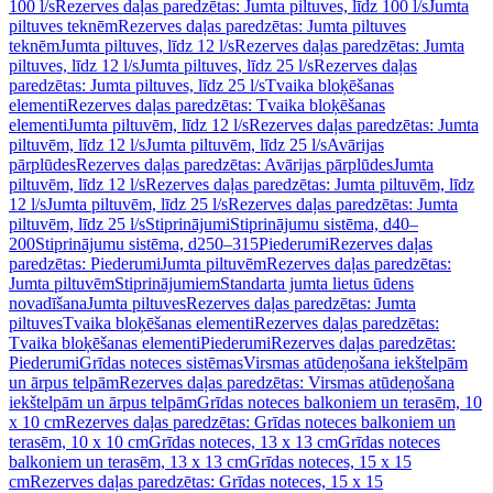
100 l/s
Rezerves daļas paredzētas: Jumta piltuves, līdz 100 l/s
Jumta
piltuves teknēm
Rezerves daļas paredzētas: Jumta piltuves
teknēm
Jumta piltuves, līdz 12 l/s
Rezerves daļas paredzētas: Jumta
piltuves, līdz 12 l/s
Jumta piltuves, līdz 25 l/s
Rezerves daļas
paredzētas: Jumta piltuves, līdz 25 l/s
Tvaika bloķēšanas
elementi
Rezerves daļas paredzētas: Tvaika bloķēšanas
elementi
Jumta piltuvēm, līdz 12 l/s
Rezerves daļas paredzētas: Jumta
piltuvēm, līdz 12 l/s
Jumta piltuvēm, līdz 25 l/s
Avārijas
pārplūdes
Rezerves daļas paredzētas: Avārijas pārplūdes
Jumta
piltuvēm, līdz 12 l/s
Rezerves daļas paredzētas: Jumta piltuvēm, līdz
12 l/s
Jumta piltuvēm, līdz 25 l/s
Rezerves daļas paredzētas: Jumta
piltuvēm, līdz 25 l/s
Stiprinājumi
Stiprinājumu sistēma, d40–
200
Stiprinājumu sistēma, d250–315
Piederumi
Rezerves daļas
paredzētas: Piederumi
Jumta piltuvēm
Rezerves daļas paredzētas:
Jumta piltuvēm
Stiprinājumiem
Standarta jumta lietus ūdens
novadīšana
Jumta piltuves
Rezerves daļas paredzētas: Jumta
piltuves
Tvaika bloķēšanas elementi
Rezerves daļas paredzētas:
Tvaika bloķēšanas elementi
Piederumi
Rezerves daļas paredzētas:
Piederumi
Grīdas noteces sistēmas
Virsmas atūdeņošana iekštelpām
un ārpus telpām
Rezerves daļas paredzētas: Virsmas atūdeņošana
iekštelpām un ārpus telpām
Grīdas noteces balkoniem un terasēm, 10
x 10 cm
Rezerves daļas paredzētas: Grīdas noteces balkoniem un
terasēm, 10 x 10 cm
Grīdas noteces, 13 x 13 cm
Grīdas noteces
balkoniem un terasēm, 13 x 13 cm
Grīdas noteces, 15 x 15
cm
Rezerves daļas paredzētas: Grīdas noteces, 15 x 15