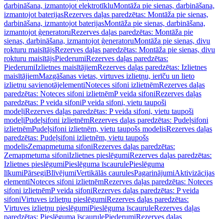
darbināšana, izmantojot elektrotīklu
Montāža pie sienas, darbināšana,
izmantojot baterijas
Rezerves daļas paredzētas: Montāža pie sienas,
darbināšana, izmantojot baterijas
Montāža pie sienas, darbināšana,
izmantojot ģeneratoru
Rezerves daļas paredzētas: Montāža pie
sienas, darbināšana, izmantojot ģeneratoru
Montāža pie sienas, divu
rokturu maisītājs
Rezerves daļas paredzētas: Montāža pie sienas, divu
rokturu maisītājs
Piederumi
Rezerves daļas paredzētas:
Piederumi
Izlietnes maisītājiem
Rezerves daļas paredzētas: Izlietnes
maisītājiem
Mazgāšanas vietas, virtuves izlietņu, ierīču un lieto
izlietņu savienotājelementi
Noteces sifoni izlietnēm
Rezerves daļas
paredzētas: Noteces sifoni izlietnēm
P veida sifoni
Rezerves daļas
paredzētas: P veida sifoni
P veida sifoni, vietu taupoši
modeļi
Rezerves daļas paredzētas: P veida sifoni, vietu taupoši
modeļi
Pudeļsifoni izlietnēm
Rezerves daļas paredzētas: Pudeļsifoni
izlietnēm
Pudeļsifoni izlietnēm, vietu taupošs modelis
Rezerves daļas
paredzētas: Pudeļsifoni izlietnēm, vietu taupošs
modelis
Zemapmetuma sifoni
Rezerves daļas paredzētas:
Zemapmetuma sifoni
Izlietnes pieslēgumi
Rezerves daļas paredzētas:
Izlietnes pieslēgumi
Pieslēguma īscaurule
Pieslēguma
līkumi
Pārsegi
Blīvējumi
Vertikālās caurules
Pagarinājumi
Aktivizācijas
elementi
Noteces sifoni izlietnēm
Rezerves daļas paredzētas: Noteces
sifoni izlietnēm
P veida sifoni
Rezerves daļas paredzētas: P veida
sifoni
Virtuves izlietņu pieslēgumi
Rezerves daļas paredzētas:
Virtuves izlietņu pieslēgumi
Pieslēguma īscaurule
Rezerves daļas
paredzētas: Pieslēguma īscaurule
Piederumi
Rezerves daļas