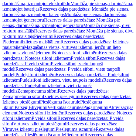
darbināšana, izmantojot elektrotīklu
Montāža pie sienas, darbināšana,
izmantojot baterijas
Rezerves daļas paredzētas: Montāža pie sienas,
darbināšana, izmantojot baterijas
Montāža pie sienas, darbināšana,
izmantojot ģeneratoru
Rezerves daļas paredzētas: Montāža pie
sienas, darbināšana, izmantojot ģeneratoru
Montāža pie sienas, divu
rokturu maisītājs
Rezerves daļas paredzētas: Montāža pie sienas, divu
rokturu maisītājs
Piederumi
Rezerves daļas paredzētas:
Piederumi
Izlietnes maisītājiem
Rezerves daļas paredzētas: Izlietnes
maisītājiem
Mazgāšanas vietas, virtuves izlietņu, ierīču un lieto
izlietņu savienotājelementi
Noteces sifoni izlietnēm
Rezerves daļas
paredzētas: Noteces sifoni izlietnēm
P veida sifoni
Rezerves daļas
paredzētas: P veida sifoni
P veida sifoni, vietu taupoši
modeļi
Rezerves daļas paredzētas: P veida sifoni, vietu taupoši
modeļi
Pudeļsifoni izlietnēm
Rezerves daļas paredzētas: Pudeļsifoni
izlietnēm
Pudeļsifoni izlietnēm, vietu taupošs modelis
Rezerves daļas
paredzētas: Pudeļsifoni izlietnēm, vietu taupošs
modelis
Zemapmetuma sifoni
Rezerves daļas paredzētas:
Zemapmetuma sifoni
Izlietnes pieslēgumi
Rezerves daļas paredzētas:
Izlietnes pieslēgumi
Pieslēguma īscaurule
Pieslēguma
līkumi
Pārsegi
Blīvējumi
Vertikālās caurules
Pagarinājumi
Aktivizācijas
elementi
Noteces sifoni izlietnēm
Rezerves daļas paredzētas: Noteces
sifoni izlietnēm
P veida sifoni
Rezerves daļas paredzētas: P veida
sifoni
Virtuves izlietņu pieslēgumi
Rezerves daļas paredzētas:
Virtuves izlietņu pieslēgumi
Pieslēguma īscaurule
Rezerves daļas
paredzētas: Pieslēguma īscaurule
Piederumi
Rezerves daļas