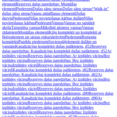
elementi
Rezerves daļas paredzētas: Montāžas
elementi
Piederumi
Dušas sānu sienas
Dušas sānu sienas
“Walk-in”
dušas sānu sienas
Vannu atdalīšanas elementi
Dušas
durvis
Piederumi
Nišas novietošanas kārbas dušām
Nišas
novietošanas kārbas
Piederumi
Vannas
Vannas no sanitārā
akrila
Taisnstūra vannas
Mākslīgā akmens vannas
Vannas
zīdaiņiem
Montāžas elementi
Kāju komplekti un komplekti ar
šķērsstieņiem un sienas enkurskrūvēm
Piederumi
Remonta
komplekti
Papildu piederumi
Savienotājelementi dušām un
vannām
Kanalizācijas komplekti dušas paliktņiem, d52
Rezerves
daļas paredzētas: Kanalizācijas komplekti dušas paliktņiem, d52
Ar
izplūdes vāciņu
Rezerves daļas paredzētas: Ar izplūdes vāciņu
Bez
izplūdes vāciņa
Rezerves daļas paredzētas: Bez izplūdes
vāciņa
Izplūdes vāciņš
Rezerves daļas paredzētas: Izplūdes
vāciņš
Kanalizācijas komplekti dušas paliktņiem, d62
Rezerves daļas
paredzētas: Kanalizācijas komplekti dušas paliktņiem, d62
Ar
izplūdes vāciņu
Rezerves daļas paredzētas: Ar izplūdes vāciņu
Bez
izplūdes vāciņa
Rezerves daļas paredzētas: Bez izplūdes
vāciņa
Izplūdes vāciņš
Rezerves daļas paredzētas: Izplūdes
vāciņš
Kanalizācijas komplekti dušas paliktņiem, d90
Rezerves daļas
paredzētas: Kanalizācijas komplekti dušas paliktņiem, d90
Ar
izplūdes vāciņu
Rezerves daļas paredzētas: Ar izplūdes vāciņu
Bez
izplūdes vāciņa
Rezerves daļas paredzētas: Bez izplūdes
vāciņa
Izplūdes vāciņš
Rezerves daļas paredzētas: Izplūdes
vāciņš
Kanalizācijas komplekti vannām, d52
Rezerves daļas