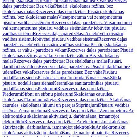
Pisuāri, skalošanas režīms, ar skalošanas malu
Bez vāka
Rezerves
daļas paredzētas: Bez vāka
Pisuāri, skalošanas režīms, bez
skalošanas malas
Rezerves daļas paredzētas: Pisuāri, skalošanas
režīms, bez skalošanas malas
Virsapmetuma vai zemapmetuma
pisuāru vadības sistēmām
Rezerves daļas paredzētas: Virsapmetuma
vai zemapmetuma pisuāru vadības sistēmām
Ar iebūvētu pisuāru
vadības sistēmu
Rezerves daļas paredzētas: Ar iebūvētu pisuāru
vadības sistēmu
Iebūvētai pisuāru vadības sistēmai
Rezerves daļas
paredzētas: Iebūvētai pisuāru vadības sistēmai
Pisuāri, skalošanas
režīms, ar vāku / paredzēts vākam
Rezerves daļas paredzētas: Pisuāri,
skalošanas režīms, ar vāku / paredzēts vākam
Bez skalošanas
malas
Rezerves daļas paredzētas: Bez skalošanas malas
Pisuāri,
darbībai bez ūdens
Rezerves daļas paredzētas: Pisuāri, darbībai bez
ūdens
Bez vāka
Rezerves daļas paredzētas: Bez vāka
Pisuāru
nodalīšanas sienas
Plastmasas pisuāru nodalīšanas sienas
Stikla
pisuāru nodalīšanas sienas
Keramikas sanitārtehnikas pisuāru
nodalīšanas sienas
Piederumi
Rezerves daļas paredzētas:
Piederumi
Sifoni un sifonu piederumi
Skalošanas caurules,
skalošanas līkumi un pārejas
Rezerves daļas paredzētas: Skalošanas
caurules, skalošanas līkumi un pārejas
Stiprinājumi
Pisuāru vadības
sistēmas
Zemapmetuma
Rezerves daļas paredzētas: Zemapmetuma
Ar
elektronisku skalošanas aktivizāciju, darbināšana, izmantojot
elektrotīklu
Rezerves daļas paredzētas: Ar elektronisku skalošanas
aktivizāciju, darbināšana, izmantojot elektrotīklu
Ar elektronisku
skalošanas aktivizāciju, darbināšana, izmantojot baterijas
Rezerves