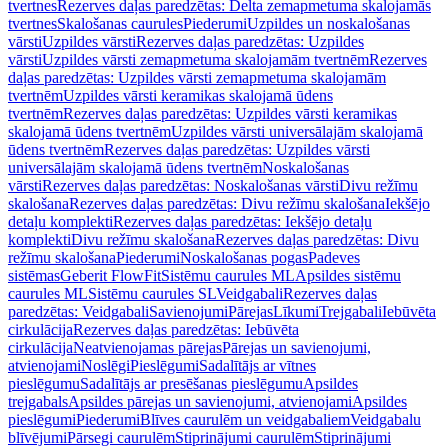
tvertnes
Rezerves daļas paredzētas: Delta zemapmetuma skalojamās
tvertnes
Skalošanas caurules
Piederumi
Uzpildes un noskalošanas
vārsti
Uzpildes vārsti
Rezerves daļas paredzētas: Uzpildes
vārsti
Uzpildes vārsti zemapmetuma skalojamām tvertnēm
Rezerves
daļas paredzētas: Uzpildes vārsti zemapmetuma skalojamām
tvertnēm
Uzpildes vārsti keramikas skalojamā ūdens
tvertnēm
Rezerves daļas paredzētas: Uzpildes vārsti keramikas
skalojamā ūdens tvertnēm
Uzpildes vārsti universālajām skalojamā
ūdens tvertnēm
Rezerves daļas paredzētas: Uzpildes vārsti
universālajām skalojamā ūdens tvertnēm
Noskalošanas
vārsti
Rezerves daļas paredzētas: Noskalošanas vārsti
Divu režīmu
skalošana
Rezerves daļas paredzētas: Divu režīmu skalošana
Iekšējo
detaļu komplekti
Rezerves daļas paredzētas: Iekšējo detaļu
komplekti
Divu režīmu skalošana
Rezerves daļas paredzētas: Divu
režīmu skalošana
Piederumi
Noskalošanas pogas
Padeves
sistēmas
Geberit FlowFit
Sistēmu caurules ML
Apsildes sistēmu
caurules ML
Sistēmu caurules SL
Veidgabali
Rezerves daļas
paredzētas: Veidgabali
Savienojumi
Pārejas
Līkumi
Trejgabali
Iebūvēta
cirkulācija
Rezerves daļas paredzētas: Iebūvēta
cirkulācija
Neatvienojamas pārejas
Pārejas un savienojumi,
atvienojami
Noslēgi
Pieslēgumi
Sadalītājs ar vītnes
pieslēgumu
Sadalītājs ar presēšanas pieslēgumu
Apsildes
trejgabals
Apsildes pārejas un savienojumi, atvienojami
Apsildes
pieslēgumi
Piederumi
Blīves caurulēm un veidgabaliem
Veidgabalu
blīvējumi
Pārsegi caurulēm
Stiprinājumi caurulēm
Stiprinājumi