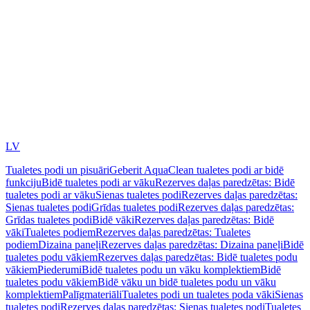
LV
Tualetes podi un pisuāri
Geberit AquaClean tualetes podi ar bidē
funkciju
Bidē tualetes podi ar vāku
Rezerves daļas paredzētas: Bidē
tualetes podi ar vāku
Sienas tualetes podi
Rezerves daļas paredzētas:
Sienas tualetes podi
Grīdas tualetes podi
Rezerves daļas paredzētas:
Grīdas tualetes podi
Bidē vāki
Rezerves daļas paredzētas: Bidē
vāki
Tualetes podiem
Rezerves daļas paredzētas: Tualetes
podiem
Dizaina paneļi
Rezerves daļas paredzētas: Dizaina paneļi
Bidē
tualetes podu vākiem
Rezerves daļas paredzētas: Bidē tualetes podu
vākiem
Piederumi
Bidē tualetes podu un vāku komplektiem
Bidē
tualetes podu vākiem
Bidē vāku un bidē tualetes podu un vāku
komplektiem
Palīgmateriāli
Tualetes podi un tualetes poda vāki
Sienas
tualetes podi
Rezerves daļas paredzētas: Sienas tualetes podi
Tualetes