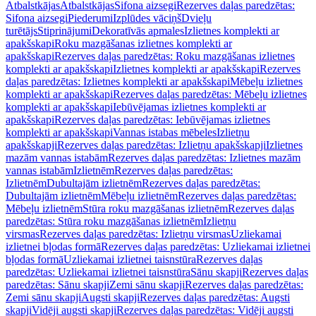
Atbalstkājas
Atbalstkājas
Sifona aizsegi
Rezerves daļas paredzētas:
Sifona aizsegi
Piederumi
Izplūdes vāciņš
Dvieļu
turētājs
Stiprinājumi
Dekoratīvās apmales
Izlietnes komplekti ar
apakšskapi
Roku mazgāšanas izlietnes komplekti ar
apakšskapi
Rezerves daļas paredzētas: Roku mazgāšanas izlietnes
komplekti ar apakšskapi
Izlietnes komplekti ar apakšskapi
Rezerves
daļas paredzētas: Izlietnes komplekti ar apakšskapi
Mēbeļu izlietnes
komplekti ar apakšskapi
Rezerves daļas paredzētas: Mēbeļu izlietnes
komplekti ar apakšskapi
Iebūvējamas izlietnes komplekti ar
apakšskapi
Rezerves daļas paredzētas: Iebūvējamas izlietnes
komplekti ar apakšskapi
Vannas istabas mēbeles
Izlietņu
apakšskapji
Rezerves daļas paredzētas: Izlietņu apakšskapji
Izlietnes
mazām vannas istabām
Rezerves daļas paredzētas: Izlietnes mazām
vannas istabām
Izlietnēm
Rezerves daļas paredzētas:
Izlietnēm
Dubultajām izlietnēm
Rezerves daļas paredzētas:
Dubultajām izlietnēm
Mēbeļu izlietnēm
Rezerves daļas paredzētas:
Mēbeļu izlietnēm
Stūra roku mazgāšanas izlietnēm
Rezerves daļas
paredzētas: Stūra roku mazgāšanas izlietnēm
Izlietņu
virsmas
Rezerves daļas paredzētas: Izlietņu virsmas
Uzliekamai
izlietnei bļodas formā
Rezerves daļas paredzētas: Uzliekamai izlietnei
bļodas formā
Uzliekamai izlietnei taisnstūra
Rezerves daļas
paredzētas: Uzliekamai izlietnei taisnstūra
Sānu skapji
Rezerves daļas
paredzētas: Sānu skapji
Zemi sānu skapji
Rezerves daļas paredzētas:
Zemi sānu skapji
Augsti skapji
Rezerves daļas paredzētas: Augsti
skapji
Vidēji augsti skapji
Rezerves daļas paredzētas: Vidēji augsti