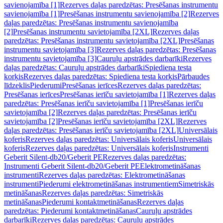
savienojamība [1]
Rezerves daļas paredzētas: Presēšanas instrumentu
savienojamība [1]
Presēšanas instrumentu savienojamība [2]
Rezerves
daļas paredzētas: Presēšanas instrumentu savienojamība
[2]
Presēšanas instrumentu savietojamība [2XL]
Rezerves daļas
paredzētas: Presēšanas instrumentu savietojamība [2XL]
Presēšanas
instrumentu savietojamība [3]
Rezerves daļas paredzētas: Presēšanas
instrumentu savietojamība [3]
Cauruļu apstrādes darbarīki
Rezerves
daļas paredzētas: Cauruļu apstrādes darbarīki
Spiediena testa
korķis
Rezerves daļas paredzētas: Spiediena testa korķis
Pārbaudes
līdzeklis
Piederumi
Presēšanas ierīces
Rezerves daļas paredzētas:
Presēšanas ierīces
Presēšanas ierīču savietojamība [1]
Rezerves daļas
paredzētas: Presēšanas ierīču savietojamība [1]
Presēšanas ierīču
savietojamība [2]
Rezerves daļas paredzētas: Presēšanas ierīču
savietojamība [2]
Presēšanas ierīču savietojamība [2XL]
Rezerves
daļas paredzētas: Presēšanas ierīču savietojamība [2XL]
Universālais
koferis
Rezerves daļas paredzētas: Universālais koferis
Universālais
koferis
Rezerves daļas paredzētas: Universālais koferis
Instrumenti
Geberit Silent-db20/Geberit PE
Rezerves daļas paredzētas:
Instrumenti Geberit Silent-db20/Geberit PE
Elektrometināšanas
instrumenti
Rezerves daļas paredzētas: Elektrometināšanas
instrumenti
Piederumi elektrometināšanas instrumentiem
Simetriskās
metināšanas
Rezerves daļas paredzētas: Simetriskās
metināšanas
Piederumi kontaktmetināšanas
Rezerves daļas
paredzētas: Piederumi kontaktmetināšanas
Cauruļu apstrādes
darbarīki
Rezerves daļas paredzētas: Cauruļu apstrādes