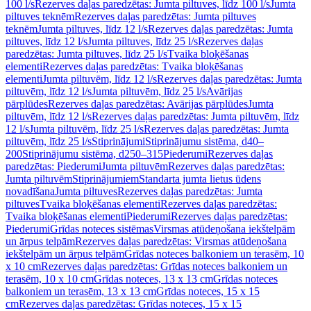
100 l/s
Rezerves daļas paredzētas: Jumta piltuves, līdz 100 l/s
Jumta
piltuves teknēm
Rezerves daļas paredzētas: Jumta piltuves
teknēm
Jumta piltuves, līdz 12 l/s
Rezerves daļas paredzētas: Jumta
piltuves, līdz 12 l/s
Jumta piltuves, līdz 25 l/s
Rezerves daļas
paredzētas: Jumta piltuves, līdz 25 l/s
Tvaika bloķēšanas
elementi
Rezerves daļas paredzētas: Tvaika bloķēšanas
elementi
Jumta piltuvēm, līdz 12 l/s
Rezerves daļas paredzētas: Jumta
piltuvēm, līdz 12 l/s
Jumta piltuvēm, līdz 25 l/s
Avārijas
pārplūdes
Rezerves daļas paredzētas: Avārijas pārplūdes
Jumta
piltuvēm, līdz 12 l/s
Rezerves daļas paredzētas: Jumta piltuvēm, līdz
12 l/s
Jumta piltuvēm, līdz 25 l/s
Rezerves daļas paredzētas: Jumta
piltuvēm, līdz 25 l/s
Stiprinājumi
Stiprinājumu sistēma, d40–
200
Stiprinājumu sistēma, d250–315
Piederumi
Rezerves daļas
paredzētas: Piederumi
Jumta piltuvēm
Rezerves daļas paredzētas:
Jumta piltuvēm
Stiprinājumiem
Standarta jumta lietus ūdens
novadīšana
Jumta piltuves
Rezerves daļas paredzētas: Jumta
piltuves
Tvaika bloķēšanas elementi
Rezerves daļas paredzētas:
Tvaika bloķēšanas elementi
Piederumi
Rezerves daļas paredzētas:
Piederumi
Grīdas noteces sistēmas
Virsmas atūdeņošana iekštelpām
un ārpus telpām
Rezerves daļas paredzētas: Virsmas atūdeņošana
iekštelpām un ārpus telpām
Grīdas noteces balkoniem un terasēm, 10
x 10 cm
Rezerves daļas paredzētas: Grīdas noteces balkoniem un
terasēm, 10 x 10 cm
Grīdas noteces, 13 x 13 cm
Grīdas noteces
balkoniem un terasēm, 13 x 13 cm
Grīdas noteces, 15 x 15
cm
Rezerves daļas paredzētas: Grīdas noteces, 15 x 15