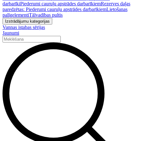
darbarīki
Piederumi cauruļu apstrādes darbarīkiem
Rezerves daļas
paredzētas: Piederumi cauruļu apstrādes darbarīkiem
Lietošanas
palīgelementi
Tālvadības pultis
Izstrādājumu kategorijas
Vannas istabas sērijas
Jaunumi