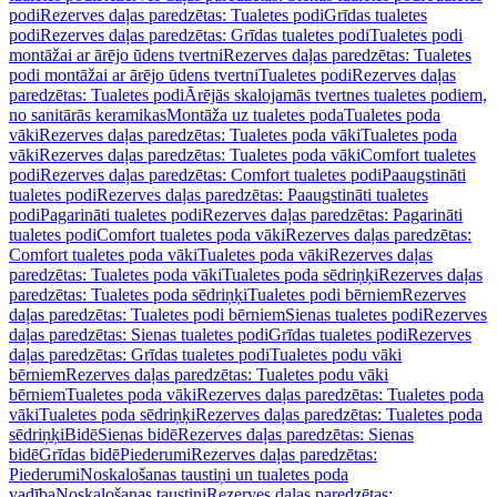
podi
Rezerves daļas paredzētas: Tualetes podi
Grīdas tualetes
podi
Rezerves daļas paredzētas: Grīdas tualetes podi
Tualetes podi
montāžai ar ārējo ūdens tvertni
Rezerves daļas paredzētas: Tualetes
podi montāžai ar ārējo ūdens tvertni
Tualetes podi
Rezerves daļas
paredzētas: Tualetes podi
Ārējās skalojamās tvertnes tualetes podiem,
no sanitārās keramikas
Montāža uz tualetes poda
Tualetes poda
vāki
Rezerves daļas paredzētas: Tualetes poda vāki
Tualetes poda
vāki
Rezerves daļas paredzētas: Tualetes poda vāki
Comfort tualetes
podi
Rezerves daļas paredzētas: Comfort tualetes podi
Paaugstināti
tualetes podi
Rezerves daļas paredzētas: Paaugstināti tualetes
podi
Pagarināti tualetes podi
Rezerves daļas paredzētas: Pagarināti
tualetes podi
Comfort tualetes poda vāki
Rezerves daļas paredzētas:
Comfort tualetes poda vāki
Tualetes poda vāki
Rezerves daļas
paredzētas: Tualetes poda vāki
Tualetes poda sēdriņķi
Rezerves daļas
paredzētas: Tualetes poda sēdriņķi
Tualetes podi bērniem
Rezerves
daļas paredzētas: Tualetes podi bērniem
Sienas tualetes podi
Rezerves
daļas paredzētas: Sienas tualetes podi
Grīdas tualetes podi
Rezerves
daļas paredzētas: Grīdas tualetes podi
Tualetes podu vāki
bērniem
Rezerves daļas paredzētas: Tualetes podu vāki
bērniem
Tualetes poda vāki
Rezerves daļas paredzētas: Tualetes poda
vāki
Tualetes poda sēdriņķi
Rezerves daļas paredzētas: Tualetes poda
sēdriņķi
Bidē
Sienas bidē
Rezerves daļas paredzētas: Sienas
bidē
Grīdas bidē
Piederumi
Rezerves daļas paredzētas:
Piederumi
Noskalošanas taustiņi un tualetes poda
vadība
Noskalošanas taustiņi
Rezerves daļas paredzētas: