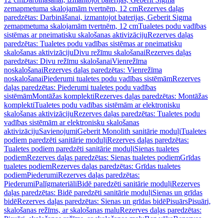
zemapmetuma skalojamām tvertnēm, 12 cm
Rezerves daļas
paredzētas: Darbināšanai, izmantojot baterijas, Geberit Sigma
zemapmetuma skalojamām tvertnēm, 12 cm
Tualetes podu vadības
sistēmas ar pneimatisku skalošanas aktivizāciju
Rezerves daļas
paredzētas: Tualetes podu vadības sistēmas ar pneimatisku
skalošanas aktivizāciju
Divu režīmu skalošanai
Rezerves daļas
paredzētas: Divu režīmu skalošanai
Vienrežīma
noskalošanai
Rezerves daļas paredzētas: Vienrežīma
noskalošanai
Piederumi tualetes podu vadības sistēmām
Rezerves
daļas paredzētas: Piederumi tualetes podu vadības
sistēmām
Montāžas komplekti
Rezerves daļas paredzētas: Montāžas
komplekti
Tualetes podu vadības sistēmām ar elektronisku
skalošanas aktivizāciju
Rezerves daļas paredzētas: Tualetes podu
vadības sistēmām ar elektronisku skalošanas
aktivizāciju
Savienojumi
Geberit Monolith sanitārie moduļi
Tualetes
podiem paredzēti sanitārie moduļi
Rezerves daļas paredzētas:
Tualetes podiem paredzēti sanitārie moduļi
Sienas tualetes
podiem
Rezerves daļas paredzētas: Sienas tualetes podiem
Grīdas
tualetes podiem
Rezerves daļas paredzētas: Grīdas tualetes
podiem
Piederumi
Rezerves daļas paredzētas:
Piederumi
Palīgmateriāli
Bidē paredzēti sanitārie moduļi
Rezerves
daļas paredzētas: Bidē paredzēti sanitārie moduļi
Sienas un grīdas
bidē
Rezerves daļas paredzētas: Sienas un grīdas bidē
Pisuārs
Pisuāri,
skalošanas režīms, ar skalošanas malu
Rezerves daļas paredzētas: