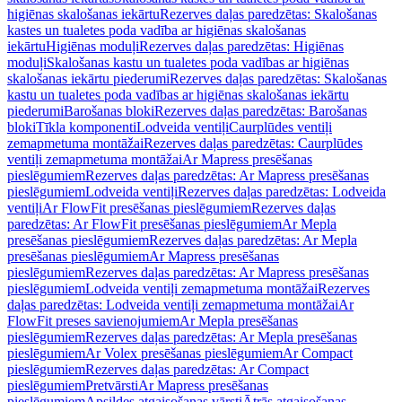
higiēnas skalošanas iekārtu
Rezerves daļas paredzētas: Skalošanas
kastes un tualetes poda vadība ar higiēnas skalošanas
iekārtu
Higiēnas moduļi
Rezerves daļas paredzētas: Higiēnas
moduļi
Skalošanas kastu un tualetes poda vadības ar higiēnas
skalošanas iekārtu piederumi
Rezerves daļas paredzētas: Skalošanas
kastu un tualetes poda vadības ar higiēnas skalošanas iekārtu
piederumi
Barošanas bloki
Rezerves daļas paredzētas: Barošanas
bloki
Tīkla komponenti
Lodveida ventiļi
Caurplūdes ventiļi
zemapmetuma montāžai
Rezerves daļas paredzētas: Caurplūdes
ventiļi zemapmetuma montāžai
Ar Mapress presēšanas
pieslēgumiem
Rezerves daļas paredzētas: Ar Mapress presēšanas
pieslēgumiem
Lodveida ventiļi
Rezerves daļas paredzētas: Lodveida
ventiļi
Ar FlowFit presēšanas pieslēgumiem
Rezerves daļas
paredzētas: Ar FlowFit presēšanas pieslēgumiem
Ar Mepla
presēšanas pieslēgumiem
Rezerves daļas paredzētas: Ar Mepla
presēšanas pieslēgumiem
Ar Mapress presēšanas
pieslēgumiem
Rezerves daļas paredzētas: Ar Mapress presēšanas
pieslēgumiem
Lodveida ventiļi zemapmetuma montāžai
Rezerves
daļas paredzētas: Lodveida ventiļi zemapmetuma montāžai
Ar
FlowFit preses savienojumiem
Ar Mepla presēšanas
pieslēgumiem
Rezerves daļas paredzētas: Ar Mepla presēšanas
pieslēgumiem
Ar Volex presēšanas pieslēgumiem
Ar Compact
pieslēgumiem
Rezerves daļas paredzētas: Ar Compact
pieslēgumiem
Pretvārsti
Ar Mapress presēšanas
pieslēgumiem
Apsildes atgaisošanas vārsti
Ātrās atgaisošanas