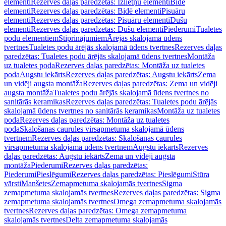
elementi
Rezerves daļas paredzētas: Izlietņu elementi
Bidē
elementi
Rezerves daļas paredzētas: Bidē elementi
Pisuāru
elementi
Rezerves daļas paredzētas: Pisuāru elementi
Dušu
elementi
Rezerves daļas paredzētas: Dušu elementi
Piederumi
Tualetes
podu elementiem
Stiprinājumiem
Ārējās skalojamā ūdens
tvertnes
Tualetes podu ārējās skalojamā ūdens tvertnes
Rezerves daļas
paredzētas: Tualetes podu ārējās skalojamā ūdens tvertnes
Montāža
uz tualetes poda
Rezerves daļas paredzētas: Montāža uz tualetes
poda
Augstu iekārts
Rezerves daļas paredzētas: Augstu iekārts
Zema
un vidēji augsta montāža
Rezerves daļas paredzētas: Zema un vidēji
augsta montāža
Tualetes podu ārējās skalojamā ūdens tvertnes no
sanitārās keramikas
Rezerves daļas paredzētas: Tualetes podu ārējās
skalojamā ūdens tvertnes no sanitārās keramikas
Montāža uz tualetes
poda
Rezerves daļas paredzētas: Montāža uz tualetes
poda
Skalošanas caurules virsapmetuma skalojamā ūdens
tvertnēm
Rezerves daļas paredzētas: Skalošanas caurules
virsapmetuma skalojamā ūdens tvertnēm
Augstu iekārts
Rezerves
daļas paredzētas: Augstu iekārts
Zema un vidēji augsta
montāža
Piederumi
Rezerves daļas paredzētas:
Piederumi
Pieslēgumi
Rezerves daļas paredzētas: Pieslēgumi
Stūra
vārsti
Manšetes
Zemapmetuma skalojamās tvertnes
Sigma
zemapmetuma skalojamās tvertnes
Rezerves daļas paredzētas: Sigma
zemapmetuma skalojamās tvertnes
Omega zemapmetuma skalojamās
tvertnes
Rezerves daļas paredzētas: Omega zemapmetuma
skalojamās tvertnes
Delta zemapmetuma skalojamās