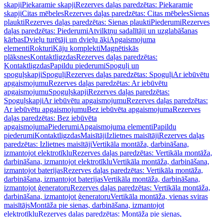
skapji
Piekaramie skapji
Rezerves daļas paredzētas: Piekaramie
skapji
Citas mēbeles
Rezerves daļas paredzētas: Citas mēbeles
Sienas
plaukti
Rezerves daļas paredzētas: Sienas plaukti
Piederumi
Rezerves
daļas paredzētas: Piederumi
Atvilktņu sadalītāji un uzglabāšanas
kārbas
Dvieļu turētāji un dvieļu āķi
Apgaismojuma
elementi
Rokturi
Kāju komplekti
Magnētiskās
plāksnes
Kontaktligzdas
Rezerves daļas paredzētas:
Kontaktligzdas
Papildu piederumi
Spoguļi un
spoguļskapji
Spoguļi
Rezerves daļas paredzētas: Spoguļi
Ar iebūvētu
apgaismojumu
Rezerves daļas paredzētas: Ar iebūvētu
apgaismojumu
Spoguļskapji
Rezerves daļas paredzētas:
Spoguļskapji
Ar iebūvētu apgaismojumu
Rezerves daļas paredzētas:
Ar iebūvētu apgaismojumu
Bez iebūvēta apgaismojuma
Rezerves
daļas paredzētas: Bez iebūvēta
apgaismojuma
Piederumi
Apgaismojuma elementi
Papildu
piederumi
Kontaktligzdas
Maisītāji
Izlietnes maisītāji
Rezerves daļas
paredzētas: Izlietnes maisītāji
Vertikāla montāža, darbināšana,
izmantojot elektrotīklu
Rezerves daļas paredzētas: Vertikāla montāža,
darbināšana, izmantojot elektrotīklu
Vertikāla montāža, darbināšana,
izmantojot baterijas
Rezerves daļas paredzētas: Vertikāla montāža,
darbināšana, izmantojot baterijas
Vertikāla montāža, darbināšana,
izmantojot ģeneratoru
Rezerves daļas paredzētas: Vertikāla montāža,
darbināšana, izmantojot ģeneratoru
Vertikāla montāža, vienas sviras
maisītājs
Montāža pie sienas, darbināšana, izmantojot
elektrotīklu
Rezerves daļas paredzētas: Montāža pie sienas,