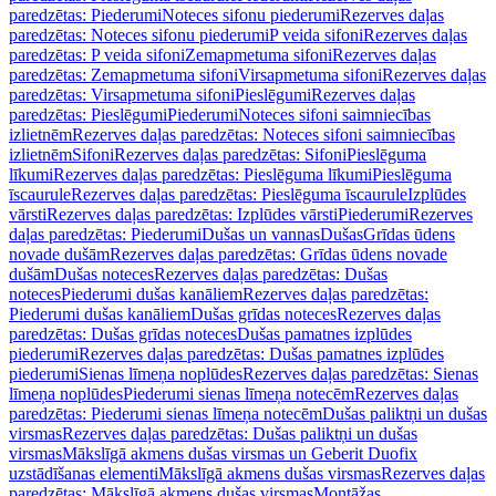
paredzētas: Piederumi
Noteces sifonu piederumi
Rezerves daļas
paredzētas: Noteces sifonu piederumi
P veida sifoni
Rezerves daļas
paredzētas: P veida sifoni
Zemapmetuma sifoni
Rezerves daļas
paredzētas: Zemapmetuma sifoni
Virsapmetuma sifoni
Rezerves daļas
paredzētas: Virsapmetuma sifoni
Pieslēgumi
Rezerves daļas
paredzētas: Pieslēgumi
Piederumi
Noteces sifoni saimniecības
izlietnēm
Rezerves daļas paredzētas: Noteces sifoni saimniecības
izlietnēm
Sifoni
Rezerves daļas paredzētas: Sifoni
Pieslēguma
līkumi
Rezerves daļas paredzētas: Pieslēguma līkumi
Pieslēguma
īscaurule
Rezerves daļas paredzētas: Pieslēguma īscaurule
Izplūdes
vārsti
Rezerves daļas paredzētas: Izplūdes vārsti
Piederumi
Rezerves
daļas paredzētas: Piederumi
Dušas un vannas
Dušas
Grīdas ūdens
novade dušām
Rezerves daļas paredzētas: Grīdas ūdens novade
dušām
Dušas noteces
Rezerves daļas paredzētas: Dušas
noteces
Piederumi dušas kanāliem
Rezerves daļas paredzētas:
Piederumi dušas kanāliem
Dušas grīdas noteces
Rezerves daļas
paredzētas: Dušas grīdas noteces
Dušas pamatnes izplūdes
piederumi
Rezerves daļas paredzētas: Dušas pamatnes izplūdes
piederumi
Sienas līmeņa noplūdes
Rezerves daļas paredzētas: Sienas
līmeņa noplūdes
Piederumi sienas līmeņa notecēm
Rezerves daļas
paredzētas: Piederumi sienas līmeņa notecēm
Dušas paliktņi un dušas
virsmas
Rezerves daļas paredzētas: Dušas paliktņi un dušas
virsmas
Mākslīgā akmens dušas virsmas un Geberit Duofix
uzstādīšanas elementi
Mākslīgā akmens dušas virsmas
Rezerves daļas
paredzētas: Mākslīgā akmens dušas virsmas
Montāžas