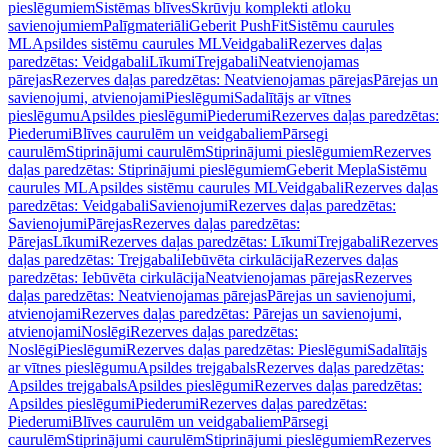
pieslēgumiem
Sistēmas blīves
Skrūvju komplekti atloku
savienojumiem
Palīgmateriāli
Geberit PushFit
Sistēmu caurules
ML
Apsildes sistēmu caurules ML
Veidgabali
Rezerves daļas
paredzētas: Veidgabali
Līkumi
Trejgabali
Neatvienojamas
pārejas
Rezerves daļas paredzētas: Neatvienojamas pārejas
Pārejas un
savienojumi, atvienojami
Pieslēgumi
Sadalītājs ar vītnes
pieslēgumu
Apsildes pieslēgumi
Piederumi
Rezerves daļas paredzētas:
Piederumi
Blīves caurulēm un veidgabaliem
Pārsegi
caurulēm
Stiprinājumi caurulēm
Stiprinājumi pieslēgumiem
Rezerves
daļas paredzētas: Stiprinājumi pieslēgumiem
Geberit Mepla
Sistēmu
caurules ML
Apsildes sistēmu caurules ML
Veidgabali
Rezerves daļas
paredzētas: Veidgabali
Savienojumi
Rezerves daļas paredzētas:
Savienojumi
Pārejas
Rezerves daļas paredzētas:
Pārejas
Līkumi
Rezerves daļas paredzētas: Līkumi
Trejgabali
Rezerves
daļas paredzētas: Trejgabali
Iebūvēta cirkulācija
Rezerves daļas
paredzētas: Iebūvēta cirkulācija
Neatvienojamas pārejas
Rezerves
daļas paredzētas: Neatvienojamas pārejas
Pārejas un savienojumi,
atvienojami
Rezerves daļas paredzētas: Pārejas un savienojumi,
atvienojami
Noslēgi
Rezerves daļas paredzētas:
Noslēgi
Pieslēgumi
Rezerves daļas paredzētas: Pieslēgumi
Sadalītājs
ar vītnes pieslēgumu
Apsildes trejgabals
Rezerves daļas paredzētas:
Apsildes trejgabals
Apsildes pieslēgumi
Rezerves daļas paredzētas:
Apsildes pieslēgumi
Piederumi
Rezerves daļas paredzētas:
Piederumi
Blīves caurulēm un veidgabaliem
Pārsegi
caurulēm
Stiprinājumi caurulēm
Stiprinājumi pieslēgumiem
Rezerves