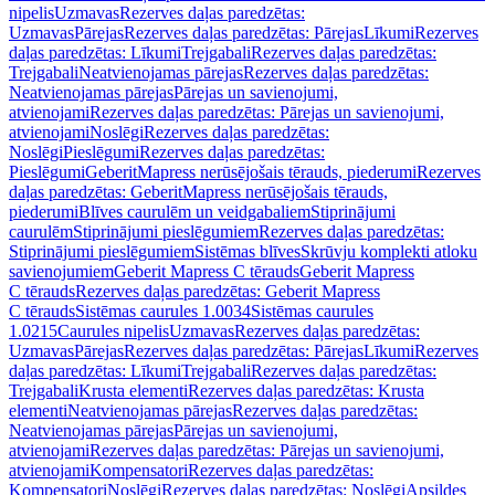
nipelis
Uzmavas
Rezerves daļas paredzētas:
Uzmavas
Pārejas
Rezerves daļas paredzētas: Pārejas
Līkumi
Rezerves
daļas paredzētas: Līkumi
Trejgabali
Rezerves daļas paredzētas:
Trejgabali
Neatvienojamas pārejas
Rezerves daļas paredzētas:
Neatvienojamas pārejas
Pārejas un savienojumi,
atvienojami
Rezerves daļas paredzētas: Pārejas un savienojumi,
atvienojami
Noslēgi
Rezerves daļas paredzētas:
Noslēgi
Pieslēgumi
Rezerves daļas paredzētas:
Pieslēgumi
GeberitMapress nerūsējošais tērauds, piederumi
Rezerves
daļas paredzētas: GeberitMapress nerūsējošais tērauds,
piederumi
Blīves caurulēm un veidgabaliem
Stiprinājumi
caurulēm
Stiprinājumi pieslēgumiem
Rezerves daļas paredzētas:
Stiprinājumi pieslēgumiem
Sistēmas blīves
Skrūvju komplekti atloku
savienojumiem
Geberit Mapress C tērauds
Geberit Mapress
C tērauds
Rezerves daļas paredzētas: Geberit Mapress
C tērauds
Sistēmas caurules 1.0034
Sistēmas caurules
1.0215
Caurules nipelis
Uzmavas
Rezerves daļas paredzētas:
Uzmavas
Pārejas
Rezerves daļas paredzētas: Pārejas
Līkumi
Rezerves
daļas paredzētas: Līkumi
Trejgabali
Rezerves daļas paredzētas:
Trejgabali
Krusta elementi
Rezerves daļas paredzētas: Krusta
elementi
Neatvienojamas pārejas
Rezerves daļas paredzētas:
Neatvienojamas pārejas
Pārejas un savienojumi,
atvienojami
Rezerves daļas paredzētas: Pārejas un savienojumi,
atvienojami
Kompensatori
Rezerves daļas paredzētas:
Kompensatori
Noslēgi
Rezerves daļas paredzētas: Noslēgi
Apsildes