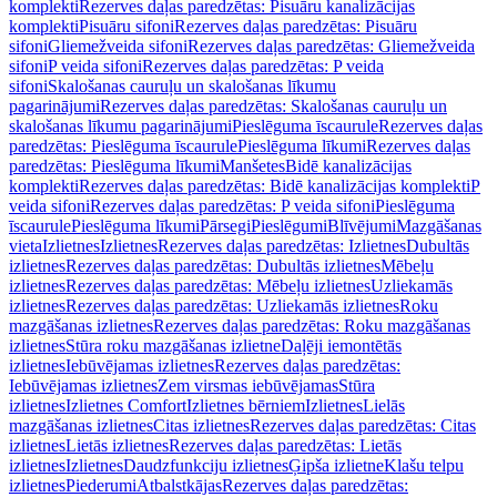
komplekti
Rezerves daļas paredzētas: Pisuāru kanalizācijas
komplekti
Pisuāru sifoni
Rezerves daļas paredzētas: Pisuāru
sifoni
Gliemežveida sifoni
Rezerves daļas paredzētas: Gliemežveida
sifoni
P veida sifoni
Rezerves daļas paredzētas: P veida
sifoni
Skalošanas cauruļu un skalošanas līkumu
pagarinājumi
Rezerves daļas paredzētas: Skalošanas cauruļu un
skalošanas līkumu pagarinājumi
Pieslēguma īscaurule
Rezerves daļas
paredzētas: Pieslēguma īscaurule
Pieslēguma līkumi
Rezerves daļas
paredzētas: Pieslēguma līkumi
Manšetes
Bidē kanalizācijas
komplekti
Rezerves daļas paredzētas: Bidē kanalizācijas komplekti
P
veida sifoni
Rezerves daļas paredzētas: P veida sifoni
Pieslēguma
īscaurule
Pieslēguma līkumi
Pārsegi
Pieslēgumi
Blīvējumi
Mazgāšanas
vieta
Izlietnes
Izlietnes
Rezerves daļas paredzētas: Izlietnes
Dubultās
izlietnes
Rezerves daļas paredzētas: Dubultās izlietnes
Mēbeļu
izlietnes
Rezerves daļas paredzētas: Mēbeļu izlietnes
Uzliekamās
izlietnes
Rezerves daļas paredzētas: Uzliekamās izlietnes
Roku
mazgāšanas izlietnes
Rezerves daļas paredzētas: Roku mazgāšanas
izlietnes
Stūra roku mazgāšanas izlietne
Daļēji iemontētās
izlietnes
Iebūvējamas izlietnes
Rezerves daļas paredzētas:
Iebūvējamas izlietnes
Zem virsmas iebūvējamas
Stūra
izlietnes
Izlietnes Comfort
Izlietnes bērniem
Izlietnes
Lielās
mazgāšanas izlietnes
Citas izlietnes
Rezerves daļas paredzētas: Citas
izlietnes
Lietās izlietnes
Rezerves daļas paredzētas: Lietās
izlietnes
Izlietnes
Daudzfunkciju izlietnes
Ģipša izlietne
Klašu telpu
izlietnes
Piederumi
Atbalstkājas
Rezerves daļas paredzētas: