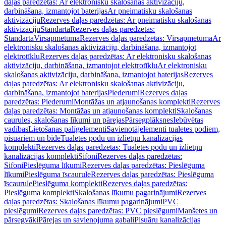
daļas paredzētas: Ar elektronisku skalošanas aktivizāciju,
darbināšana, izmantojot baterijas
Ar pneimatisku skalošanas
aktivizāciju
Rezerves daļas paredzētas: Ar pneimatisku skalošanas
aktivizāciju
Standarta
Rezerves daļas paredzētas:
Standarta
Virsapmetuma
Rezerves daļas paredzētas: Virsapmetuma
Ar
elektronisku skalošanas aktivizāciju, darbināšana, izmantojot
elektrotīklu
Rezerves daļas paredzētas: Ar elektronisku skalošanas
aktivizāciju, darbināšana, izmantojot elektrotīklu
Ar elektronisku
skalošanas aktivizāciju, darbināšana, izmantojot baterijas
Rezerves
daļas paredzētas: Ar elektronisku skalošanas aktivizāciju,
darbināšana, izmantojot baterijas
Piederumi
Rezerves daļas
paredzētas: Piederumi
Montāžas un atjaunošanas komplekti
Rezerves
daļas paredzētas: Montāžas un atjaunošanas komplekti
Skalošanas
caurules, skalošanas līkumi un pārejas
Pārsegplāksnes
Iebūvētas
vadības
Lietošanas palīgelementi
Savienotājelementi tualetes podiem,
pisuāriem un bidē
Tualetes podu un izlietņu kanalizācijas
komplekti
Rezerves daļas paredzētas: Tualetes podu un izlietņu
kanalizācijas komplekti
Sifoni
Rezerves daļas paredzētas:
Sifoni
Pieslēguma līkumi
Rezerves daļas paredzētas: Pieslēguma
līkumi
Pieslēguma īscaurule
Rezerves daļas paredzētas: Pieslēguma
īscaurule
Pieslēguma komplekti
Rezerves daļas paredzētas:
Pieslēguma komplekti
Skalošanas līkumu pagarinājumi
Rezerves
daļas paredzētas: Skalošanas līkumu pagarinājumi
PVC
pieslēgumi
Rezerves daļas paredzētas: PVC pieslēgumi
Manšetes un
pārsegvāki
Pārejas un savienojuma gabali
Pisuāru kanalizācijas