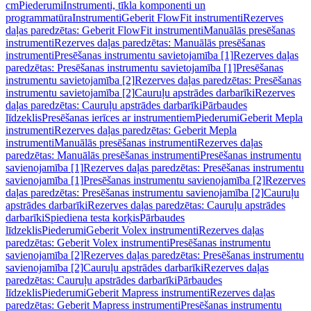
cm
Piederumi
Instrumenti, tīkla komponenti un
programmatūra
Instrumenti
Geberit FlowFit instrumenti
Rezerves
daļas paredzētas: Geberit FlowFit instrumenti
Manuālās presēšanas
instrumenti
Rezerves daļas paredzētas: Manuālās presēšanas
instrumenti
Presēšanas instrumentu savietojamība [1]
Rezerves daļas
paredzētas: Presēšanas instrumentu savietojamība [1]
Presēšanas
instrumentu savietojamība [2]
Rezerves daļas paredzētas: Presēšanas
instrumentu savietojamība [2]
Cauruļu apstrādes darbarīki
Rezerves
daļas paredzētas: Cauruļu apstrādes darbarīki
Pārbaudes
līdzeklis
Presēšanas ierīces ar instrumentiem
Piederumi
Geberit Mepla
instrumenti
Rezerves daļas paredzētas: Geberit Mepla
instrumenti
Manuālās presēšanas instrumenti
Rezerves daļas
paredzētas: Manuālās presēšanas instrumenti
Presēšanas instrumentu
savienojamība [1]
Rezerves daļas paredzētas: Presēšanas instrumentu
savienojamība [1]
Presēšanas instrumentu savienojamība [2]
Rezerves
daļas paredzētas: Presēšanas instrumentu savienojamība [2]
Cauruļu
apstrādes darbarīki
Rezerves daļas paredzētas: Cauruļu apstrādes
darbarīki
Spiediena testa korķis
Pārbaudes
līdzeklis
Piederumi
Geberit Volex instrumenti
Rezerves daļas
paredzētas: Geberit Volex instrumenti
Presēšanas instrumentu
savienojamība [2]
Rezerves daļas paredzētas: Presēšanas instrumentu
savienojamība [2]
Cauruļu apstrādes darbarīki
Rezerves daļas
paredzētas: Cauruļu apstrādes darbarīki
Pārbaudes
līdzeklis
Piederumi
Geberit Mapress instrumenti
Rezerves daļas
paredzētas: Geberit Mapress instrumenti
Presēšanas instrumentu