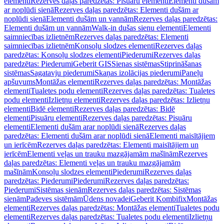
elementi
Rezerves daļas paredzētas: Pisuāru elementi
Elementi dušām
ar noplūdi sienā
Rezerves daļas paredzētas: Elementi dušām ar
noplūdi sienā
Elementi dušām un vannām
Rezerves daļas paredzētas:
Elementi dušām un vannām
Walk-in dušas sienu elementi
Elementi
saimniecības izlietnēm
Rezerves daļas paredzētas: Elementi
saimniecības izlietnēm
Konsoļu slodzes elementi
Rezerves daļas
paredzētas: Konsoļu slodzes elementi
Piederumi
Rezerves daļas
paredzētas: Piederumi
Geberit GIS
Sienas sistēmas
Stiprināšanas
sistēmas
Sagatavju piederumi
Skaņas izolācijas piederumi
Paneļu
apšuvums
Montāžas elementi
Rezerves daļas paredzētas: Montāžas
elementi
Tualetes podu elementi
Rezerves daļas paredzētas: Tualetes
podu elementi
Izlietņu elementi
Rezerves daļas paredzētas: Izlietņu
elementi
Bidē elementi
Rezerves daļas paredzētas: Bidē
elementi
Pisuāru elementi
Rezerves daļas paredzētas: Pisuāru
elementi
Elementi dušām arar noplūdi sienā
Rezerves daļas
paredzētas: Elementi dušām arar noplūdi sienā
Elementi maisītājiem
un ierīcēm
Rezerves daļas paredzētas: Elementi maisītājiem un
ierīcēm
Elementi veļas un trauku mazgājamām mašīnām
Rezerves
daļas paredzētas: Elementi veļas un trauku mazgājamām
mašīnām
Konsoļu slodzes elementi
Piederumi
Rezerves daļas
paredzētas: Piederumi
Piederumi
Rezerves daļas paredzētas:
Piederumi
Sistēmas sienām
Rezerves daļas paredzētas: Sistēmas
sienām
Padeves sistēmām
Ūdens novadei
Geberit Kombifix
Montāžas
elementi
Rezerves daļas paredzētas: Montāžas elementi
Tualetes podu
elementi
Rezerves daļas paredzētas: Tualetes podu elementi
Izlietņu