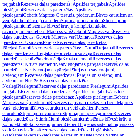
trejgabals
Rezerves daļas paredzētas: Apsildes trejgabals
Apsildes
pieslēgumi
Rezerves daļas paredzētas: Apsildes
pieslēgumi
Geberit Mapress C tērauds, piederumi
Blīves caurulēm un
veidgabaliem
Pārsegi caurulēm
Stiprinājumi caurulēm
Stiprinājumi
pieslēgumiem
Sistēmas blīves
Skrūvju komplekti atloku
savienojumiem
Geberit Mapress varš
Geberit Mapress varš
Rezerves
daļas paredzētas: Geberit Mapress varš
Uzmavas
Rezerves daļas
paredzētas: Uzmavas
Pārejas
Rezerves daļas paredzētas:
Pārejas
Līkumi
Rezerves daļas paredzētas: Līkumi
Trejgabali
Rezerves
daļas paredzētas: Trejgabali
Iebūvēta cirkulācija
Rezerves daļas
paredzētas: Iebūvēta cirkulācija
Krusta elementi
Rezerves daļas
paredzētas: Krusta elementi
Neatvienojamas pārejas
Rezerves daļas
paredzētas: Neatvienojamas pārejas
Pārejas un savienojumi,
atvienojami
Rezerves daļas paredzētas: Pārejas un savienojumi,
atvienojami
Noslēgi
Rezerves daļas paredzētas:
Noslēgi
Pieslēgumi
Rezerves daļas paredzētas: Pieslēgumi
Apsildes
trejgabals
Rezerves daļas paredzētas: Apsildes trejgabals
Apsildes
pieslēgumi
Rezerves daļas paredzētas: Apsildes pieslēgumi
Geberit
Mapress varš, piederumi
Rezerves daļas paredzētas: Geberit Mapress
varš, piederumi
Blīves caurulēm un veidgabaliem
Pārsegi
caurulēm
Stiprinājumi caurulēm
Stiprinājumi pieslēgumiem
Rezerves
daļas paredzētas: Stiprinājumi pieslēgumiem
Sistēmas blīves
Skrūvju
komplekti atloku savienojumiem
Geberit higiēnas sistēma
Higiēniskās
skalošanas iekārtas
Rezerves daļas paredzētas: Higiēniskās
skalošanas iekārtas
Skalošanas kastes un tualetes poda vadība ar