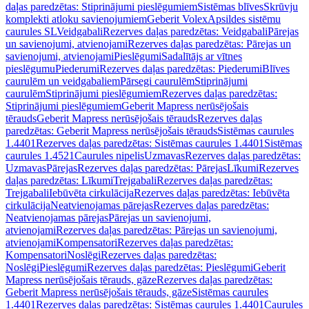
daļas paredzētas: Stiprinājumi pieslēgumiem
Sistēmas blīves
Skrūvju
komplekti atloku savienojumiem
Geberit Volex
Apsildes sistēmu
caurules SL
Veidgabali
Rezerves daļas paredzētas: Veidgabali
Pārejas
un savienojumi, atvienojami
Rezerves daļas paredzētas: Pārejas un
savienojumi, atvienojami
Pieslēgumi
Sadalītājs ar vītnes
pieslēgumu
Piederumi
Rezerves daļas paredzētas: Piederumi
Blīves
caurulēm un veidgabaliem
Pārsegi caurulēm
Stiprinājumi
caurulēm
Stiprinājumi pieslēgumiem
Rezerves daļas paredzētas:
Stiprinājumi pieslēgumiem
Geberit Mapress nerūsējošais
tērauds
Geberit Mapress nerūsējošais tērauds
Rezerves daļas
paredzētas: Geberit Mapress nerūsējošais tērauds
Sistēmas caurules
1.4401
Rezerves daļas paredzētas: Sistēmas caurules 1.4401
Sistēmas
caurules 1.4521
Caurules nipelis
Uzmavas
Rezerves daļas paredzētas:
Uzmavas
Pārejas
Rezerves daļas paredzētas: Pārejas
Līkumi
Rezerves
daļas paredzētas: Līkumi
Trejgabali
Rezerves daļas paredzētas:
Trejgabali
Iebūvēta cirkulācija
Rezerves daļas paredzētas: Iebūvēta
cirkulācija
Neatvienojamas pārejas
Rezerves daļas paredzētas:
Neatvienojamas pārejas
Pārejas un savienojumi,
atvienojami
Rezerves daļas paredzētas: Pārejas un savienojumi,
atvienojami
Kompensatori
Rezerves daļas paredzētas:
Kompensatori
Noslēgi
Rezerves daļas paredzētas:
Noslēgi
Pieslēgumi
Rezerves daļas paredzētas: Pieslēgumi
Geberit
Mapress nerūsējošais tērauds, gāze
Rezerves daļas paredzētas:
Geberit Mapress nerūsējošais tērauds, gāze
Sistēmas caurules
1.4401
Rezerves daļas paredzētas: Sistēmas caurules 1.4401
Caurules