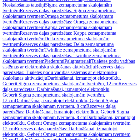
Noskalošanas taustiņi
Sigma zemapmetuma skalojamām
tvertnēm
Rezerves daļas paredzētas: Sigma zemapmetuma
skalojamām tvertnēm
Omega zemapmetuma skalojamām
tvertnēm
Rezerves daļas paredzētas: Omega zemapmetuma
skalojamām tvertnēm
Kappa zemapmetuma skalojamām
tvertnēm
Rezerves daļas paredzētas: Kappa zemapmetuma
skalojamām tvertnēm
Delta zemapmetuma skalojamām
tvertnēm
Rezerves daļas paredzētas: Delta zemapmetuma
skalojamām tvertnēm
Twinline zemapmetuma skalojamām
tvertnēm
Rezerves daļas paredzētas: Twinline zemapmetuma
skalojamām tvertnēm
Piederumi
Palīgmateriāli
Tualetes podu vadības
sistēmas ar elektronisku skalošanas aktivizāciju
Rezerves daļas
paredzētas: Tualetes podu vadības sistēmas ar elektronisku
skalošanas aktivizāciju
Darbināšanai, izmantojot elektrotīklu,
Geberit Sigma zemapmetuma skalojamām tvertnēm, 12 cm
Rezerves
daļas paredzētas: Darbināšanai, izmantojot elektrotīklu,
Geberit Sigma zemapmetuma skalojamām tvertnēm,
12 cm
Darbināšanai, izmantojot elektrotīklu, Geberit Sigma
zemapmetuma skalojamām tvertnēm, 8 cm
Rezerves daļas
paredzētas: Darbināšanai, izmantojot elektrotīklu, Geberit Sigma
zemapmetuma skalojamām tvertnēm, 8 cm
Darbināšanai, izmantojot
elektrotīklu, Geberit Omega zemapmetuma skalojamām tvertnēm,
12 cm
Rezerves daļas paredzētas: Darbināšanai, izmantojot
elektrotīklu, Geberit Omega zemapmetuma skalojamām tvertnēm,
12 cm
Darbināšanai, izmantojot baterijas, Geberit Sigma