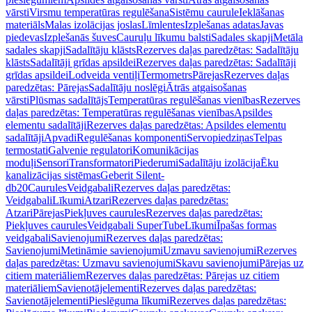
vārsti
Virsmu temperatūras regulēšana
Sistēmu caurule
Ieklāšanas
materiāls
Malas izolācijas joslas
Līmlentes
Izplešanas adatas
Javas
piedevas
Izplešanās šuves
Cauruļu līkumu balsti
Sadales skapji
Metāla
sadales skapji
Sadalītāju klāsts
Rezerves daļas paredzētas: Sadalītāju
klāsts
Sadalītāji grīdas apsildei
Rezerves daļas paredzētas: Sadalītāji
grīdas apsildei
Lodveida ventiļi
Termometrs
Pārejas
Rezerves daļas
paredzētas: Pārejas
Sadalītāju noslēgi
Ātrās atgaisošanas
vārsti
Plūsmas sadalītājs
Temperatūras regulēšanas vienības
Rezerves
daļas paredzētas: Temperatūras regulēšanas vienības
Apsildes
elementu sadalītāji
Rezerves daļas paredzētas: Apsildes elementu
sadalītāji
Apvadi
Regulēšanas komponenti
Servopiedziņas
Telpas
termostati
Galvenie regulatori
Komunikācijas
moduļi
Sensori
Transformatori
Piederumi
Sadalītāju izolācija
Ēku
kanalizācijas sistēmas
Geberit Silent-
db20
Caurules
Veidgabali
Rezerves daļas paredzētas:
Veidgabali
Līkumi
Atzari
Rezerves daļas paredzētas:
Atzari
Pārejas
Piekļuves caurules
Rezerves daļas paredzētas:
Piekļuves caurules
Veidgabali SuperTube
Līkumi
Īpašas formas
veidgabali
Savienojumi
Rezerves daļas paredzētas:
Savienojumi
Metināmie savienojumi
Uzmavu savienojumi
Rezerves
daļas paredzētas: Uzmavu savienojumi
Skavu savienojumi
Pārejas uz
citiem materiāliem
Rezerves daļas paredzētas: Pārejas uz citiem
materiāliem
Savienotājelementi
Rezerves daļas paredzētas:
Savienotājelementi
Pieslēguma līkumi
Rezerves daļas paredzētas: