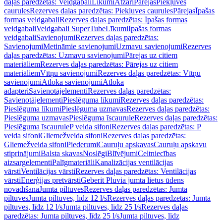
daļas paredzētas: Veidgabali
Līkumi
Atzari
Pārejas
Piekļuves
caurules
Rezerves daļas paredzētas: Piekļuves caurules
Pārejas
Īpašas
formas veidgabali
Rezerves daļas paredzētas: Īpašas formas
veidgabali
Veidgabali SuperTube
Līkumi
Īpašas formas
veidgabali
Savienojumi
Rezerves daļas paredzētas:
Savienojumi
Metināmie savienojumi
Uzmavu savienojumi
Rezerves
daļas paredzētas: Uzmavu savienojumi
Pārejas uz citiem
materiāliem
Rezerves daļas paredzētas: Pārejas uz citiem
materiāliem
Vītņu savienojumi
Rezerves daļas paredzētas: Vītņu
savienojumi
Atloka savienojumi
Atloka
adapteri
Savienotājelementi
Rezerves daļas paredzētas:
Savienotājelementi
Pieslēguma līkumi
Rezerves daļas paredzētas:
Pieslēguma līkumi
Pieslēguma uzmavas
Rezerves daļas paredzētas:
Pieslēguma uzmavas
Pieslēguma īscaurule
Rezerves daļas paredzētas:
Pieslēguma īscaurule
P veida sifoni
Rezerves daļas paredzētas: P
veida sifoni
Gliemežveida sifoni
Rezerves daļas paredzētas:
Gliemežveida sifoni
Piederumi
Cauruļu apskavas
Cauruļu apskavu
stiprinājumi
Balsta skavas
Noslēgi
Blīvējumi
Celtniecības
aizsargelementi
Palīgmateriāli
Kanalizācijas ventilācijas
vārsti
Ventilācijas vārsti
Rezerves daļas paredzētas: Ventilācijas
vārsti
Enerģijas pretvārsti
Geberit Pluvia jumta lietus ūdens
novadīšana
Jumta piltuves
Rezerves daļas paredzētas: Jumta
piltuves
Jumta piltuves, līdz 12 l/s
Rezerves daļas paredzētas: Jumta
piltuves, līdz 12 l/s
Jumta piltuves, līdz 25 l/s
Rezerves daļas
paredzētas: Jumta piltuves, līdz 25 l/s
Jumta piltuves, līdz