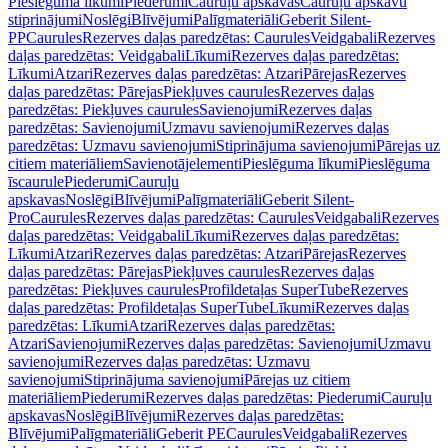
Pieslēguma līkumi
Piederumi
Cauruļu apskavas
Cauruļu apskavu
stiprinājumi
Noslēgi
Blīvējumi
Palīgmateriāli
Geberit Silent-
PP
Caurules
Rezerves daļas paredzētas: Caurules
Veidgabali
Rezerves
daļas paredzētas: Veidgabali
Līkumi
Rezerves daļas paredzētas:
Līkumi
Atzari
Rezerves daļas paredzētas: Atzari
Pārejas
Rezerves
daļas paredzētas: Pārejas
Piekļuves caurules
Rezerves daļas
paredzētas: Piekļuves caurules
Savienojumi
Rezerves daļas
paredzētas: Savienojumi
Uzmavu savienojumi
Rezerves daļas
paredzētas: Uzmavu savienojumi
Stiprinājuma savienojumi
Pārejas uz
citiem materiāliem
Savienotājelementi
Pieslēguma līkumi
Pieslēguma
īscaurule
Piederumi
Cauruļu
apskavas
Noslēgi
Blīvējumi
Palīgmateriāli
Geberit Silent-
Pro
Caurules
Rezerves daļas paredzētas: Caurules
Veidgabali
Rezerves
daļas paredzētas: Veidgabali
Līkumi
Rezerves daļas paredzētas:
Līkumi
Atzari
Rezerves daļas paredzētas: Atzari
Pārejas
Rezerves
daļas paredzētas: Pārejas
Piekļuves caurules
Rezerves daļas
paredzētas: Piekļuves caurules
Profildetaļas SuperTube
Rezerves
daļas paredzētas: Profildetaļas SuperTube
Līkumi
Rezerves daļas
paredzētas: Līkumi
Atzari
Rezerves daļas paredzētas:
Atzari
Savienojumi
Rezerves daļas paredzētas: Savienojumi
Uzmavu
savienojumi
Rezerves daļas paredzētas: Uzmavu
savienojumi
Stiprinājuma savienojumi
Pārejas uz citiem
materiāliem
Piederumi
Rezerves daļas paredzētas: Piederumi
Cauruļu
apskavas
Noslēgi
Blīvējumi
Rezerves daļas paredzētas:
Blīvējumi
Palīgmateriāli
Geberit PE
Caurules
Veidgabali
Rezerves