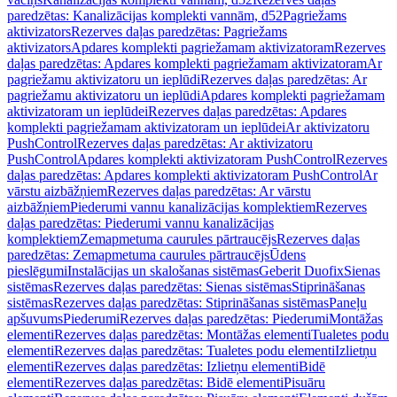
paredzētas: Kanalizācijas komplekti vannām, d52
Pagriežams
aktivizators
Rezerves daļas paredzētas: Pagriežams
aktivizators
Apdares komplekti pagriežamam aktivizatoram
Rezerves
daļas paredzētas: Apdares komplekti pagriežamam aktivizatoram
Ar
pagriežamu aktivizatoru un ieplūdi
Rezerves daļas paredzētas: Ar
pagriežamu aktivizatoru un ieplūdi
Apdares komplekti pagriežamam
aktivizatoram un ieplūdei
Rezerves daļas paredzētas: Apdares
komplekti pagriežamam aktivizatoram un ieplūdei
Ar aktivizatoru
PushControl
Rezerves daļas paredzētas: Ar aktivizatoru
PushControl
Apdares komplekti aktivizatoram PushControl
Rezerves
daļas paredzētas: Apdares komplekti aktivizatoram PushControl
Ar
vārstu aizbāžņiem
Rezerves daļas paredzētas: Ar vārstu
aizbāžņiem
Piederumi vannu kanalizācijas komplektiem
Rezerves
daļas paredzētas: Piederumi vannu kanalizācijas
komplektiem
Zemapmetuma caurules pārtraucējs
Rezerves daļas
paredzētas: Zemapmetuma caurules pārtraucējs
Ūdens
pieslēgumi
Instalācijas un skalošanas sistēmas
Geberit Duofix
Sienas
sistēmas
Rezerves daļas paredzētas: Sienas sistēmas
Stiprināšanas
sistēmas
Rezerves daļas paredzētas: Stiprināšanas sistēmas
Paneļu
apšuvums
Piederumi
Rezerves daļas paredzētas: Piederumi
Montāžas
elementi
Rezerves daļas paredzētas: Montāžas elementi
Tualetes podu
elementi
Rezerves daļas paredzētas: Tualetes podu elementi
Izlietņu
elementi
Rezerves daļas paredzētas: Izlietņu elementi
Bidē
elementi
Rezerves daļas paredzētas: Bidē elementi
Pisuāru