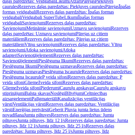
daļas paredzētas: Veidgabali
Līkumi
Atzari
Pārejas
Piekļuves
caurules
Rezerves daļas paredzētas: Piekļuves caurules
Pārejas
Īpašas
formas veidgabali
Rezerves daļas paredzētas: Īpašas formas
veidgabali
Veidgabali SuperTube
Līkumi
Īpašas formas
veidgabali
Savienojumi
Rezerves daļas paredzētas:
Savienojumi
Metināmie savienojumi
Uzmavu savienojumi
Rezerves
daļas paredzētas: Uzmavu savienojumi
Pārejas uz citiem
materiāliem
Rezerves daļas paredzētas: Pārejas uz citiem
materiāliem
Vītņu savienojumi
Rezerves daļas paredzētas: Vītņu
savienojumi
Atloka savienojumi
Atloka
adapteri
Savienotājelementi
Rezerves daļas paredzētas:
Savienotājelementi
Pieslēguma līkumi
Rezerves daļas paredzētas:
Pieslēguma līkumi
Pieslēguma uzmavas
Rezerves daļas paredzētas:
Pieslēguma uzmavas
Pieslēguma īscaurule
Rezerves daļas paredzētas:
Pieslēguma īscaurule
P veida sifoni
Rezerves daļas paredzētas: P
veida sifoni
Gliemežveida sifoni
Rezerves daļas paredzētas:
Gliemežveida sifoni
Piederumi
Cauruļu apskavas
Cauruļu apskavu
stiprinājumi
Balsta skavas
Noslēgi
Blīvējumi
Celtniecības
aizsargelementi
Palīgmateriāli
Kanalizācijas ventilācijas
vārsti
Ventilācijas vārsti
Rezerves daļas paredzētas: Ventilācijas
vārsti
Enerģijas pretvārsti
Geberit Pluvia jumta lietus ūdens
novadīšana
Jumta piltuves
Rezerves daļas paredzētas: Jumta
piltuves
Jumta piltuves, līdz 12 l/s
Rezerves daļas paredzētas: Jumta
piltuves, līdz 12 l/s
Jumta piltuves, līdz 25 l/s
Rezerves daļas
paredzētas: Jumta piltuves, līdz 25 l/s
Jumta piltuves, līdz