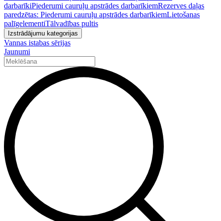
darbarīki
Piederumi cauruļu apstrādes darbarīkiem
Rezerves daļas
paredzētas: Piederumi cauruļu apstrādes darbarīkiem
Lietošanas
palīgelementi
Tālvadības pultis
Izstrādājumu kategorijas
Vannas istabas sērijas
Jaunumi