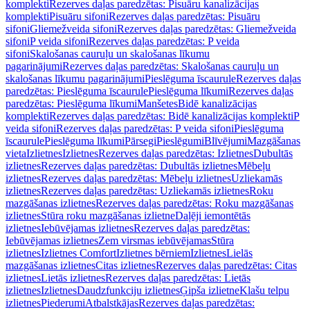
komplekti
Rezerves daļas paredzētas: Pisuāru kanalizācijas
komplekti
Pisuāru sifoni
Rezerves daļas paredzētas: Pisuāru
sifoni
Gliemežveida sifoni
Rezerves daļas paredzētas: Gliemežveida
sifoni
P veida sifoni
Rezerves daļas paredzētas: P veida
sifoni
Skalošanas cauruļu un skalošanas līkumu
pagarinājumi
Rezerves daļas paredzētas: Skalošanas cauruļu un
skalošanas līkumu pagarinājumi
Pieslēguma īscaurule
Rezerves daļas
paredzētas: Pieslēguma īscaurule
Pieslēguma līkumi
Rezerves daļas
paredzētas: Pieslēguma līkumi
Manšetes
Bidē kanalizācijas
komplekti
Rezerves daļas paredzētas: Bidē kanalizācijas komplekti
P
veida sifoni
Rezerves daļas paredzētas: P veida sifoni
Pieslēguma
īscaurule
Pieslēguma līkumi
Pārsegi
Pieslēgumi
Blīvējumi
Mazgāšanas
vieta
Izlietnes
Izlietnes
Rezerves daļas paredzētas: Izlietnes
Dubultās
izlietnes
Rezerves daļas paredzētas: Dubultās izlietnes
Mēbeļu
izlietnes
Rezerves daļas paredzētas: Mēbeļu izlietnes
Uzliekamās
izlietnes
Rezerves daļas paredzētas: Uzliekamās izlietnes
Roku
mazgāšanas izlietnes
Rezerves daļas paredzētas: Roku mazgāšanas
izlietnes
Stūra roku mazgāšanas izlietne
Daļēji iemontētās
izlietnes
Iebūvējamas izlietnes
Rezerves daļas paredzētas:
Iebūvējamas izlietnes
Zem virsmas iebūvējamas
Stūra
izlietnes
Izlietnes Comfort
Izlietnes bērniem
Izlietnes
Lielās
mazgāšanas izlietnes
Citas izlietnes
Rezerves daļas paredzētas: Citas
izlietnes
Lietās izlietnes
Rezerves daļas paredzētas: Lietās
izlietnes
Izlietnes
Daudzfunkciju izlietnes
Ģipša izlietne
Klašu telpu
izlietnes
Piederumi
Atbalstkājas
Rezerves daļas paredzētas: