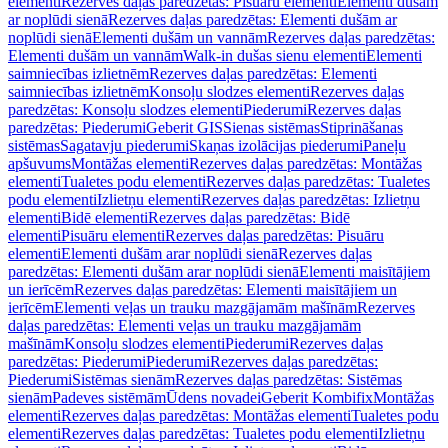
elementi
Rezerves daļas paredzētas: Pisuāru elementi
Elementi dušām
ar noplūdi sienā
Rezerves daļas paredzētas: Elementi dušām ar
noplūdi sienā
Elementi dušām un vannām
Rezerves daļas paredzētas:
Elementi dušām un vannām
Walk-in dušas sienu elementi
Elementi
saimniecības izlietnēm
Rezerves daļas paredzētas: Elementi
saimniecības izlietnēm
Konsoļu slodzes elementi
Rezerves daļas
paredzētas: Konsoļu slodzes elementi
Piederumi
Rezerves daļas
paredzētas: Piederumi
Geberit GIS
Sienas sistēmas
Stiprināšanas
sistēmas
Sagatavju piederumi
Skaņas izolācijas piederumi
Paneļu
apšuvums
Montāžas elementi
Rezerves daļas paredzētas: Montāžas
elementi
Tualetes podu elementi
Rezerves daļas paredzētas: Tualetes
podu elementi
Izlietņu elementi
Rezerves daļas paredzētas: Izlietņu
elementi
Bidē elementi
Rezerves daļas paredzētas: Bidē
elementi
Pisuāru elementi
Rezerves daļas paredzētas: Pisuāru
elementi
Elementi dušām arar noplūdi sienā
Rezerves daļas
paredzētas: Elementi dušām arar noplūdi sienā
Elementi maisītājiem
un ierīcēm
Rezerves daļas paredzētas: Elementi maisītājiem un
ierīcēm
Elementi veļas un trauku mazgājamām mašīnām
Rezerves
daļas paredzētas: Elementi veļas un trauku mazgājamām
mašīnām
Konsoļu slodzes elementi
Piederumi
Rezerves daļas
paredzētas: Piederumi
Piederumi
Rezerves daļas paredzētas:
Piederumi
Sistēmas sienām
Rezerves daļas paredzētas: Sistēmas
sienām
Padeves sistēmām
Ūdens novadei
Geberit Kombifix
Montāžas
elementi
Rezerves daļas paredzētas: Montāžas elementi
Tualetes podu
elementi
Rezerves daļas paredzētas: Tualetes podu elementi
Izlietņu