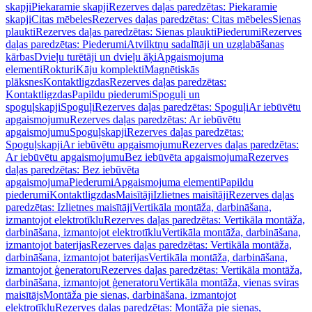
skapji
Piekaramie skapji
Rezerves daļas paredzētas: Piekaramie
skapji
Citas mēbeles
Rezerves daļas paredzētas: Citas mēbeles
Sienas
plaukti
Rezerves daļas paredzētas: Sienas plaukti
Piederumi
Rezerves
daļas paredzētas: Piederumi
Atvilktņu sadalītāji un uzglabāšanas
kārbas
Dvieļu turētāji un dvieļu āķi
Apgaismojuma
elementi
Rokturi
Kāju komplekti
Magnētiskās
plāksnes
Kontaktligzdas
Rezerves daļas paredzētas:
Kontaktligzdas
Papildu piederumi
Spoguļi un
spoguļskapji
Spoguļi
Rezerves daļas paredzētas: Spoguļi
Ar iebūvētu
apgaismojumu
Rezerves daļas paredzētas: Ar iebūvētu
apgaismojumu
Spoguļskapji
Rezerves daļas paredzētas:
Spoguļskapji
Ar iebūvētu apgaismojumu
Rezerves daļas paredzētas:
Ar iebūvētu apgaismojumu
Bez iebūvēta apgaismojuma
Rezerves
daļas paredzētas: Bez iebūvēta
apgaismojuma
Piederumi
Apgaismojuma elementi
Papildu
piederumi
Kontaktligzdas
Maisītāji
Izlietnes maisītāji
Rezerves daļas
paredzētas: Izlietnes maisītāji
Vertikāla montāža, darbināšana,
izmantojot elektrotīklu
Rezerves daļas paredzētas: Vertikāla montāža,
darbināšana, izmantojot elektrotīklu
Vertikāla montāža, darbināšana,
izmantojot baterijas
Rezerves daļas paredzētas: Vertikāla montāža,
darbināšana, izmantojot baterijas
Vertikāla montāža, darbināšana,
izmantojot ģeneratoru
Rezerves daļas paredzētas: Vertikāla montāža,
darbināšana, izmantojot ģeneratoru
Vertikāla montāža, vienas sviras
maisītājs
Montāža pie sienas, darbināšana, izmantojot
elektrotīklu
Rezerves daļas paredzētas: Montāža pie sienas,