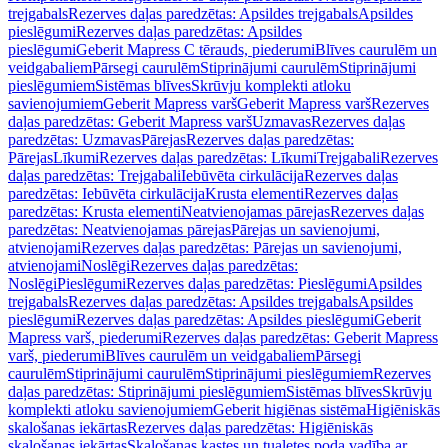
trejgabals
Rezerves daļas paredzētas: Apsildes trejgabals
Apsildes
pieslēgumi
Rezerves daļas paredzētas: Apsildes
pieslēgumi
Geberit Mapress C tērauds, piederumi
Blīves caurulēm un
veidgabaliem
Pārsegi caurulēm
Stiprinājumi caurulēm
Stiprinājumi
pieslēgumiem
Sistēmas blīves
Skrūvju komplekti atloku
savienojumiem
Geberit Mapress varš
Geberit Mapress varš
Rezerves
daļas paredzētas: Geberit Mapress varš
Uzmavas
Rezerves daļas
paredzētas: Uzmavas
Pārejas
Rezerves daļas paredzētas:
Pārejas
Līkumi
Rezerves daļas paredzētas: Līkumi
Trejgabali
Rezerves
daļas paredzētas: Trejgabali
Iebūvēta cirkulācija
Rezerves daļas
paredzētas: Iebūvēta cirkulācija
Krusta elementi
Rezerves daļas
paredzētas: Krusta elementi
Neatvienojamas pārejas
Rezerves daļas
paredzētas: Neatvienojamas pārejas
Pārejas un savienojumi,
atvienojami
Rezerves daļas paredzētas: Pārejas un savienojumi,
atvienojami
Noslēgi
Rezerves daļas paredzētas:
Noslēgi
Pieslēgumi
Rezerves daļas paredzētas: Pieslēgumi
Apsildes
trejgabals
Rezerves daļas paredzētas: Apsildes trejgabals
Apsildes
pieslēgumi
Rezerves daļas paredzētas: Apsildes pieslēgumi
Geberit
Mapress varš, piederumi
Rezerves daļas paredzētas: Geberit Mapress
varš, piederumi
Blīves caurulēm un veidgabaliem
Pārsegi
caurulēm
Stiprinājumi caurulēm
Stiprinājumi pieslēgumiem
Rezerves
daļas paredzētas: Stiprinājumi pieslēgumiem
Sistēmas blīves
Skrūvju
komplekti atloku savienojumiem
Geberit higiēnas sistēma
Higiēniskās
skalošanas iekārtas
Rezerves daļas paredzētas: Higiēniskās
skalošanas iekārtas
Skalošanas kastes un tualetes poda vadība ar