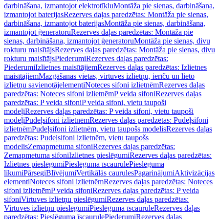
darbināšana, izmantojot elektrotīklu
Montāža pie sienas, darbināšana,
izmantojot baterijas
Rezerves daļas paredzētas: Montāža pie sienas,
darbināšana, izmantojot baterijas
Montāža pie sienas, darbināšana,
izmantojot ģeneratoru
Rezerves daļas paredzētas: Montāža pie
sienas, darbināšana, izmantojot ģeneratoru
Montāža pie sienas, divu
rokturu maisītājs
Rezerves daļas paredzētas: Montāža pie sienas, divu
rokturu maisītājs
Piederumi
Rezerves daļas paredzētas:
Piederumi
Izlietnes maisītājiem
Rezerves daļas paredzētas: Izlietnes
maisītājiem
Mazgāšanas vietas, virtuves izlietņu, ierīču un lieto
izlietņu savienotājelementi
Noteces sifoni izlietnēm
Rezerves daļas
paredzētas: Noteces sifoni izlietnēm
P veida sifoni
Rezerves daļas
paredzētas: P veida sifoni
P veida sifoni, vietu taupoši
modeļi
Rezerves daļas paredzētas: P veida sifoni, vietu taupoši
modeļi
Pudeļsifoni izlietnēm
Rezerves daļas paredzētas: Pudeļsifoni
izlietnēm
Pudeļsifoni izlietnēm, vietu taupošs modelis
Rezerves daļas
paredzētas: Pudeļsifoni izlietnēm, vietu taupošs
modelis
Zemapmetuma sifoni
Rezerves daļas paredzētas:
Zemapmetuma sifoni
Izlietnes pieslēgumi
Rezerves daļas paredzētas:
Izlietnes pieslēgumi
Pieslēguma īscaurule
Pieslēguma
līkumi
Pārsegi
Blīvējumi
Vertikālās caurules
Pagarinājumi
Aktivizācijas
elementi
Noteces sifoni izlietnēm
Rezerves daļas paredzētas: Noteces
sifoni izlietnēm
P veida sifoni
Rezerves daļas paredzētas: P veida
sifoni
Virtuves izlietņu pieslēgumi
Rezerves daļas paredzētas:
Virtuves izlietņu pieslēgumi
Pieslēguma īscaurule
Rezerves daļas
paredzētas: Pieslēguma īscaurule
Piederumi
Rezerves daļas