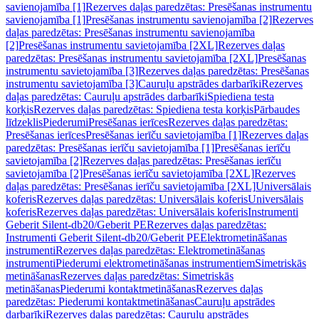
savienojamība [1]
Rezerves daļas paredzētas: Presēšanas instrumentu
savienojamība [1]
Presēšanas instrumentu savienojamība [2]
Rezerves
daļas paredzētas: Presēšanas instrumentu savienojamība
[2]
Presēšanas instrumentu savietojamība [2XL]
Rezerves daļas
paredzētas: Presēšanas instrumentu savietojamība [2XL]
Presēšanas
instrumentu savietojamība [3]
Rezerves daļas paredzētas: Presēšanas
instrumentu savietojamība [3]
Cauruļu apstrādes darbarīki
Rezerves
daļas paredzētas: Cauruļu apstrādes darbarīki
Spiediena testa
korķis
Rezerves daļas paredzētas: Spiediena testa korķis
Pārbaudes
līdzeklis
Piederumi
Presēšanas ierīces
Rezerves daļas paredzētas:
Presēšanas ierīces
Presēšanas ierīču savietojamība [1]
Rezerves daļas
paredzētas: Presēšanas ierīču savietojamība [1]
Presēšanas ierīču
savietojamība [2]
Rezerves daļas paredzētas: Presēšanas ierīču
savietojamība [2]
Presēšanas ierīču savietojamība [2XL]
Rezerves
daļas paredzētas: Presēšanas ierīču savietojamība [2XL]
Universālais
koferis
Rezerves daļas paredzētas: Universālais koferis
Universālais
koferis
Rezerves daļas paredzētas: Universālais koferis
Instrumenti
Geberit Silent-db20/Geberit PE
Rezerves daļas paredzētas:
Instrumenti Geberit Silent-db20/Geberit PE
Elektrometināšanas
instrumenti
Rezerves daļas paredzētas: Elektrometināšanas
instrumenti
Piederumi elektrometināšanas instrumentiem
Simetriskās
metināšanas
Rezerves daļas paredzētas: Simetriskās
metināšanas
Piederumi kontaktmetināšanas
Rezerves daļas
paredzētas: Piederumi kontaktmetināšanas
Cauruļu apstrādes
darbarīki
Rezerves daļas paredzētas: Cauruļu apstrādes