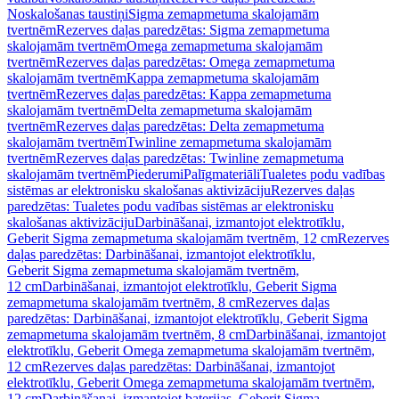
Noskalošanas taustiņi
Sigma zemapmetuma skalojamām
tvertnēm
Rezerves daļas paredzētas: Sigma zemapmetuma
skalojamām tvertnēm
Omega zemapmetuma skalojamām
tvertnēm
Rezerves daļas paredzētas: Omega zemapmetuma
skalojamām tvertnēm
Kappa zemapmetuma skalojamām
tvertnēm
Rezerves daļas paredzētas: Kappa zemapmetuma
skalojamām tvertnēm
Delta zemapmetuma skalojamām
tvertnēm
Rezerves daļas paredzētas: Delta zemapmetuma
skalojamām tvertnēm
Twinline zemapmetuma skalojamām
tvertnēm
Rezerves daļas paredzētas: Twinline zemapmetuma
skalojamām tvertnēm
Piederumi
Palīgmateriāli
Tualetes podu vadības
sistēmas ar elektronisku skalošanas aktivizāciju
Rezerves daļas
paredzētas: Tualetes podu vadības sistēmas ar elektronisku
skalošanas aktivizāciju
Darbināšanai, izmantojot elektrotīklu,
Geberit Sigma zemapmetuma skalojamām tvertnēm, 12 cm
Rezerves
daļas paredzētas: Darbināšanai, izmantojot elektrotīklu,
Geberit Sigma zemapmetuma skalojamām tvertnēm,
12 cm
Darbināšanai, izmantojot elektrotīklu, Geberit Sigma
zemapmetuma skalojamām tvertnēm, 8 cm
Rezerves daļas
paredzētas: Darbināšanai, izmantojot elektrotīklu, Geberit Sigma
zemapmetuma skalojamām tvertnēm, 8 cm
Darbināšanai, izmantojot
elektrotīklu, Geberit Omega zemapmetuma skalojamām tvertnēm,
12 cm
Rezerves daļas paredzētas: Darbināšanai, izmantojot
elektrotīklu, Geberit Omega zemapmetuma skalojamām tvertnēm,
12 cm
Darbināšanai, izmantojot baterijas, Geberit Sigma