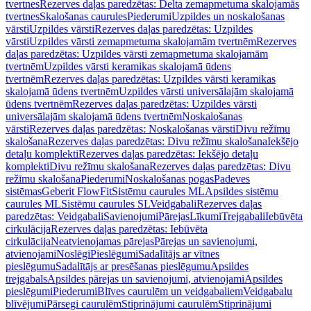
tvertnes
Rezerves daļas paredzētas: Delta zemapmetuma skalojamās
tvertnes
Skalošanas caurules
Piederumi
Uzpildes un noskalošanas
vārsti
Uzpildes vārsti
Rezerves daļas paredzētas: Uzpildes
vārsti
Uzpildes vārsti zemapmetuma skalojamām tvertnēm
Rezerves
daļas paredzētas: Uzpildes vārsti zemapmetuma skalojamām
tvertnēm
Uzpildes vārsti keramikas skalojamā ūdens
tvertnēm
Rezerves daļas paredzētas: Uzpildes vārsti keramikas
skalojamā ūdens tvertnēm
Uzpildes vārsti universālajām skalojamā
ūdens tvertnēm
Rezerves daļas paredzētas: Uzpildes vārsti
universālajām skalojamā ūdens tvertnēm
Noskalošanas
vārsti
Rezerves daļas paredzētas: Noskalošanas vārsti
Divu režīmu
skalošana
Rezerves daļas paredzētas: Divu režīmu skalošana
Iekšējo
detaļu komplekti
Rezerves daļas paredzētas: Iekšējo detaļu
komplekti
Divu režīmu skalošana
Rezerves daļas paredzētas: Divu
režīmu skalošana
Piederumi
Noskalošanas pogas
Padeves
sistēmas
Geberit FlowFit
Sistēmu caurules ML
Apsildes sistēmu
caurules ML
Sistēmu caurules SL
Veidgabali
Rezerves daļas
paredzētas: Veidgabali
Savienojumi
Pārejas
Līkumi
Trejgabali
Iebūvēta
cirkulācija
Rezerves daļas paredzētas: Iebūvēta
cirkulācija
Neatvienojamas pārejas
Pārejas un savienojumi,
atvienojami
Noslēgi
Pieslēgumi
Sadalītājs ar vītnes
pieslēgumu
Sadalītājs ar presēšanas pieslēgumu
Apsildes
trejgabals
Apsildes pārejas un savienojumi, atvienojami
Apsildes
pieslēgumi
Piederumi
Blīves caurulēm un veidgabaliem
Veidgabalu
blīvējumi
Pārsegi caurulēm
Stiprinājumi caurulēm
Stiprinājumi