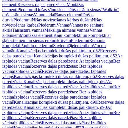
elementi
Rezerves daļas paredzētas: Montāžas
elementi
Piederumi
Dušas sānu sienas
Dušas sānu sienas
“Walk-in”
dušas sānu sienas
Vannu atdalīšanas elementi
Dušas
durvis
Piederumi
Nišas novietošanas kārbas dušām
Nišas
novietošanas kārbas
Piederumi
Vannas
Vannas no sanitārā
akrila
Taisnstūra vannas
Mākslīgā akmens vannas
Vannas
zīdaiņiem
Montāžas elementi
Kāju komplekti un komplekti ar
šķērsstieņiem un sienas enkurskrūvēm
Piederumi
Remonta
komplekti
Papildu piederumi
Savienotājelementi dušām un
vannām
Kanalizācijas komplekti dušas paliktņiem, d52
Rezerves
daļas paredzētas: Kanalizācijas komplekti dušas paliktņiem, d52
Ar
izplūdes vāciņu
Rezerves daļas paredzētas: Ar izplūdes vāciņu
Bez
izplūdes vāciņa
Rezerves daļas paredzētas: Bez izplūdes
vāciņa
Izplūdes vāciņš
Rezerves daļas paredzētas: Izplūdes
vāciņš
Kanalizācijas komplekti dušas paliktņiem, d62
Rezerves daļas
paredzētas: Kanalizācijas komplekti dušas paliktņiem, d62
Ar
izplūdes vāciņu
Rezerves daļas paredzētas: Ar izplūdes vāciņu
Bez
izplūdes vāciņa
Rezerves daļas paredzētas: Bez izplūdes
vāciņa
Izplūdes vāciņš
Rezerves daļas paredzētas: Izplūdes
vāciņš
Kanalizācijas komplekti dušas paliktņiem, d90
Rezerves daļas
paredzētas: Kanalizācijas komplekti dušas paliktņiem, d90
Ar
izplūdes vāciņu
Rezerves daļas paredzētas: Ar izplūdes vāciņu
Bez
izplūdes vāciņa
Rezerves daļas paredzētas: Bez izplūdes
vāciņa
Izplūdes vāciņš
Rezerves daļas paredzētas: Izplūdes
vāciņš
Kanalizācijas komplekti vannām, d52
Rezerves daļas