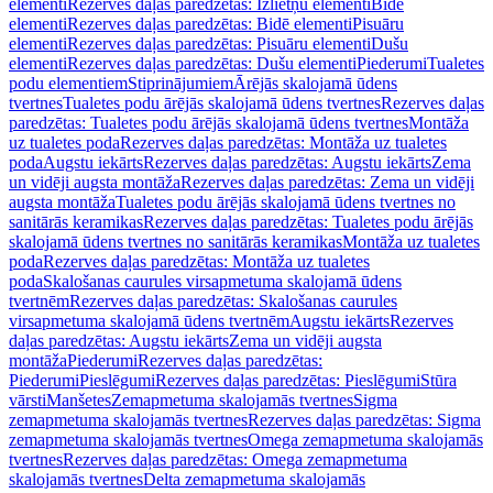
elementi
Rezerves daļas paredzētas: Izlietņu elementi
Bidē
elementi
Rezerves daļas paredzētas: Bidē elementi
Pisuāru
elementi
Rezerves daļas paredzētas: Pisuāru elementi
Dušu
elementi
Rezerves daļas paredzētas: Dušu elementi
Piederumi
Tualetes
podu elementiem
Stiprinājumiem
Ārējās skalojamā ūdens
tvertnes
Tualetes podu ārējās skalojamā ūdens tvertnes
Rezerves daļas
paredzētas: Tualetes podu ārējās skalojamā ūdens tvertnes
Montāža
uz tualetes poda
Rezerves daļas paredzētas: Montāža uz tualetes
poda
Augstu iekārts
Rezerves daļas paredzētas: Augstu iekārts
Zema
un vidēji augsta montāža
Rezerves daļas paredzētas: Zema un vidēji
augsta montāža
Tualetes podu ārējās skalojamā ūdens tvertnes no
sanitārās keramikas
Rezerves daļas paredzētas: Tualetes podu ārējās
skalojamā ūdens tvertnes no sanitārās keramikas
Montāža uz tualetes
poda
Rezerves daļas paredzētas: Montāža uz tualetes
poda
Skalošanas caurules virsapmetuma skalojamā ūdens
tvertnēm
Rezerves daļas paredzētas: Skalošanas caurules
virsapmetuma skalojamā ūdens tvertnēm
Augstu iekārts
Rezerves
daļas paredzētas: Augstu iekārts
Zema un vidēji augsta
montāža
Piederumi
Rezerves daļas paredzētas:
Piederumi
Pieslēgumi
Rezerves daļas paredzētas: Pieslēgumi
Stūra
vārsti
Manšetes
Zemapmetuma skalojamās tvertnes
Sigma
zemapmetuma skalojamās tvertnes
Rezerves daļas paredzētas: Sigma
zemapmetuma skalojamās tvertnes
Omega zemapmetuma skalojamās
tvertnes
Rezerves daļas paredzētas: Omega zemapmetuma
skalojamās tvertnes
Delta zemapmetuma skalojamās