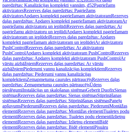
paredzētas: Kanalizācijas komplekti vannām, d52
Pagriežams
aktivizators
Rezerves daļas paredzētas: Pagriežams
aktivizators
Apdares komplekti pagriežamam aktivizatoram
Rezerves
daļas paredzētas: Apdares komplekti pagriežamam aktivizatoram
Ar
pagriežamu aktivizatoru un ieplūdi
Rezerves daļas paredzētas: Ar
pagriežamu aktivizatoru un ieplūdi
Apdares komplekti pagriežamam
aktivizatoram un ieplūdei
Rezerves daļas paredzētas: Apdares
komplekti pagriežamam aktivizatoram un ieplūdei
Ar aktivizatoru
PushControl
Rezerves daļas paredzētas: Ar aktivizatoru
PushControl
Apdares komplekti aktivizatoram PushControl
Rezerves
daļas paredzētas: Apdares komplekti aktivizatoram PushControl
Ar
vārstu aizbāžņiem
Rezerves daļas paredzētas: Ar vārstu
aizbāžņiem
Piederumi vannu kanalizācijas komplektiem
Rezerves
daļas paredzētas: Piederumi vannu kanalizācijas
komplektiem
Zemapmetuma caurules pārtraucējs
Rezerves daļas
paredzētas: Zemapmetuma caurules pārtraucējs
Ūdens
pieslēgumi
Instalācijas un skalošanas sistēmas
Geberit Duofix
Sienas
sistēmas
Rezerves daļas paredzētas: Sienas sistēmas
Stiprināšanas
sistēmas
Rezerves daļas paredzētas: Stiprināšanas sistēmas
Paneļu
apšuvums
Piederumi
Rezerves daļas paredzētas: Piederumi
Montāžas
elementi
Rezerves daļas paredzētas: Montāžas elementi
Tualetes podu
elementi
Rezerves daļas paredzētas: Tualetes podu elementi
Izlietņu
elementi
Rezerves daļas paredzētas: Izlietņu elementi
Bidē
elementi
Rezerves daļas paredzētas: Bidē elementi
Pisuāru