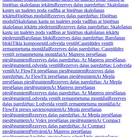
higiēnas skalošanas iekārtu
Rezerves daļas paredzētas: Skalošanas
kastes un tualetes poda vadība ar higiēnas skalošanas
iekārtu
Higiēnas moduļi
Rezerves daļas paredzētas: Higiēnas
moduļi
Skalošanas kastu un tualetes poda vadības ar higiēnas
skalošanas iekārtu piederumi
Rezerves daļas paredzētas: Skalošanas
kastu un tualetes poda vadības ar higiēnas skalošanas iekārtu
piederumi
Barošanas bloki
Rezerves daļas paredzētas: Barošanas
bloki
Tīkla komponenti
Lodveida ventiļi
Caurplūdes ventiļi
zemapmetuma montāžai
Rezerves daļas paredzētas: Caurplūdes
ventiļi zemapmetuma montāžai
Ar Mapress presēšanas
pieslēgumiem
Rezerves daļas paredzētas: Ar Mapress presēšanas
pieslēgumiem
Lodveida ventiļi
Rezerves daļas paredzētas: Lodveida
ventiļi
Ar FlowFit presēšanas pieslēgumiem
Rezerves daļas
paredzētas: Ar FlowFit presēšanas pieslēgumiem
Ar Mepla
presēšanas pieslēgumiem
Rezerves daļas paredzētas: Ar Mepla
presēšanas pieslēgumiem
Ar Mapress presēšanas
pieslēgumiem
Rezerves daļas paredzētas: Ar Mapress presēšanas
pieslēgumiem
Lodveida ventiļi zemapmetuma montāžai
Rezerves
daļas paredzētas: Lodveida ventiļi zemapmetuma montāžai
Ar
FlowFit preses savienojumiem
Ar Mepla presēšanas
pieslēgumiem
Rezerves daļas paredzētas: Ar Mepla presēšanas
pieslēgumiem
Ar Volex presēšanas pieslēgumiem
Ar Compact
pieslēgumiem
Rezerves daļas paredzētas: Ar Compact
pieslēgumiem
Pretvārsti
Ar Mapress presēšanas
pieslēgumiem
Apsildes atgaisošanas vārsti
Ātrās atgaisošanas