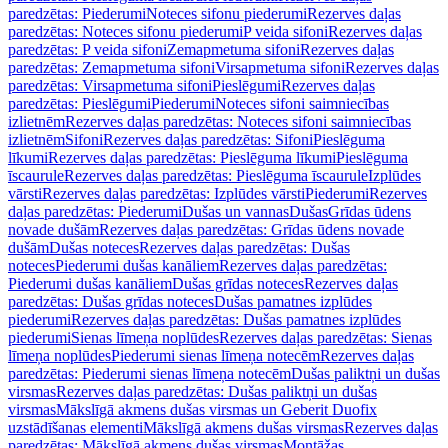
paredzētas: Piederumi
Noteces sifonu piederumi
Rezerves daļas
paredzētas: Noteces sifonu piederumi
P veida sifoni
Rezerves daļas
paredzētas: P veida sifoni
Zemapmetuma sifoni
Rezerves daļas
paredzētas: Zemapmetuma sifoni
Virsapmetuma sifoni
Rezerves daļas
paredzētas: Virsapmetuma sifoni
Pieslēgumi
Rezerves daļas
paredzētas: Pieslēgumi
Piederumi
Noteces sifoni saimniecības
izlietnēm
Rezerves daļas paredzētas: Noteces sifoni saimniecības
izlietnēm
Sifoni
Rezerves daļas paredzētas: Sifoni
Pieslēguma
līkumi
Rezerves daļas paredzētas: Pieslēguma līkumi
Pieslēguma
īscaurule
Rezerves daļas paredzētas: Pieslēguma īscaurule
Izplūdes
vārsti
Rezerves daļas paredzētas: Izplūdes vārsti
Piederumi
Rezerves
daļas paredzētas: Piederumi
Dušas un vannas
Dušas
Grīdas ūdens
novade dušām
Rezerves daļas paredzētas: Grīdas ūdens novade
dušām
Dušas noteces
Rezerves daļas paredzētas: Dušas
noteces
Piederumi dušas kanāliem
Rezerves daļas paredzētas:
Piederumi dušas kanāliem
Dušas grīdas noteces
Rezerves daļas
paredzētas: Dušas grīdas noteces
Dušas pamatnes izplūdes
piederumi
Rezerves daļas paredzētas: Dušas pamatnes izplūdes
piederumi
Sienas līmeņa noplūdes
Rezerves daļas paredzētas: Sienas
līmeņa noplūdes
Piederumi sienas līmeņa notecēm
Rezerves daļas
paredzētas: Piederumi sienas līmeņa notecēm
Dušas paliktņi un dušas
virsmas
Rezerves daļas paredzētas: Dušas paliktņi un dušas
virsmas
Mākslīgā akmens dušas virsmas un Geberit Duofix
uzstādīšanas elementi
Mākslīgā akmens dušas virsmas
Rezerves daļas
paredzētas: Mākslīgā akmens dušas virsmas
Montāžas