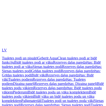
LV
Tualetes podi un pisuāri
Geberit AquaClean tualetes podi ar bidē
funkciju
Bidē tualetes podi ar vāku
Rezerves daļas paredzētas: Bidē
tualetes podi ar vāku
Sienas tualetes podi
Rezerves daļas paredzētas:
Sienas tualetes podi
Grīdas tualetes podi
Rezerves daļas paredzētas:
Grīdas tualetes podi
Bidē vāki
Rezerves daļas paredzētas: Bidē
vāki
Tualetes podiem
Rezerves daļas paredzētas: Tualetes
podiem
Dizaina paneļi
Rezerves daļas paredzētas: Dizaina paneļi
Bidē
tualetes podu vākiem
Rezerves daļas paredzētas: Bidē tualetes podu
vākiem
Piederumi
Bidē tualetes podu un vāku komplektiem
Bidē
tualetes podu vākiem
Bidē vāku un bidē tualetes podu un vāku
komplektiem
Palīgmateriāli
Tualetes podi un tualetes poda vāki
Sienas
tualetes podi
Rezerves daļas paredzētas: Sienas tualetes podi
Tualetes