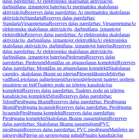
daļas paredzētas: Ar elektronisku skalošanas aktivizāciju,
darbināšana, izmantojot baterijas
Ar pneimatisku skalošanas
aktivizāciju
Rezerves daļas paredzētas: Ar pneimatisku skalošanas
aktivizāciju
Standarta
Rezerves daļas paredzētas:
Standarta
Virsapmetuma
Rezerves daļas paredzētas: Virsapmetuma
Ar
elektronisku skalošanas aktivizāciju, darbināšana, izmantojot
elektrotīklu
Rezerves daļas paredzētas: Ar elektronisku skalošanas
aktivizāciju, darbināšana, izmantojot elektrotīklu
Ar elektronisku
skalošanas aktivizāciju, darbināšana, izmantojot baterijas
Rezerves
daļas paredzētas: Ar elektronisku skalošanas aktivizāciju,
darbināšana, izmantojot baterijas
Piederumi
Rezerves daļas
paredzētas: Piederumi
Montāžas un atjaunošanas komplekti
Rezerves
daļas paredzētas: Montāžas un atjaunošanas komplekti
Skalošanas
caurules, skalošanas līkumi un pārejas
Pārsegplāksnes
Iebūvētas
vadības
Lietošanas palīgelementi
Savienotājelementi tualetes podiem,
pisuāriem un bidē
Tualetes podu un izlietņu kanalizācijas
komplekti
Rezerves daļas paredzētas: Tualetes podu un izlietņu
kanalizācijas komplekti
Sifoni
Rezerves daļas paredzētas:
Sifoni
Pieslēguma līkumi
Rezerves daļas paredzētas: Pieslēguma
līkumi
Pieslēguma īscaurule
Rezerves daļas paredzētas: Pieslēguma
īscaurule
Pieslēguma komplekti
Rezerves daļas paredzētas:
Pieslēguma komplekti
Skalošanas līkumu pagarinājumi
Rezerves
daļas paredzētas: Skalošanas līkumu pagarinājumi
PVC
pieslēgumi
Rezerves daļas paredzētas: PVC pieslēgumi
Manšetes un
pārsegvāki
Pārejas un savienojuma gabali
Pisuāru kanalizācijas