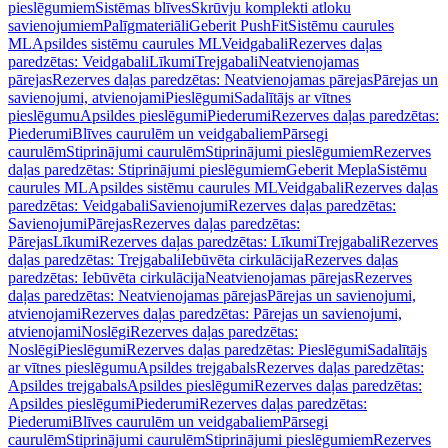
pieslēgumiem
Sistēmas blīves
Skrūvju komplekti atloku
savienojumiem
Palīgmateriāli
Geberit PushFit
Sistēmu caurules
ML
Apsildes sistēmu caurules ML
Veidgabali
Rezerves daļas
paredzētas: Veidgabali
Līkumi
Trejgabali
Neatvienojamas
pārejas
Rezerves daļas paredzētas: Neatvienojamas pārejas
Pārejas un
savienojumi, atvienojami
Pieslēgumi
Sadalītājs ar vītnes
pieslēgumu
Apsildes pieslēgumi
Piederumi
Rezerves daļas paredzētas:
Piederumi
Blīves caurulēm un veidgabaliem
Pārsegi
caurulēm
Stiprinājumi caurulēm
Stiprinājumi pieslēgumiem
Rezerves
daļas paredzētas: Stiprinājumi pieslēgumiem
Geberit Mepla
Sistēmu
caurules ML
Apsildes sistēmu caurules ML
Veidgabali
Rezerves daļas
paredzētas: Veidgabali
Savienojumi
Rezerves daļas paredzētas:
Savienojumi
Pārejas
Rezerves daļas paredzētas:
Pārejas
Līkumi
Rezerves daļas paredzētas: Līkumi
Trejgabali
Rezerves
daļas paredzētas: Trejgabali
Iebūvēta cirkulācija
Rezerves daļas
paredzētas: Iebūvēta cirkulācija
Neatvienojamas pārejas
Rezerves
daļas paredzētas: Neatvienojamas pārejas
Pārejas un savienojumi,
atvienojami
Rezerves daļas paredzētas: Pārejas un savienojumi,
atvienojami
Noslēgi
Rezerves daļas paredzētas:
Noslēgi
Pieslēgumi
Rezerves daļas paredzētas: Pieslēgumi
Sadalītājs
ar vītnes pieslēgumu
Apsildes trejgabals
Rezerves daļas paredzētas:
Apsildes trejgabals
Apsildes pieslēgumi
Rezerves daļas paredzētas:
Apsildes pieslēgumi
Piederumi
Rezerves daļas paredzētas:
Piederumi
Blīves caurulēm un veidgabaliem
Pārsegi
caurulēm
Stiprinājumi caurulēm
Stiprinājumi pieslēgumiem
Rezerves