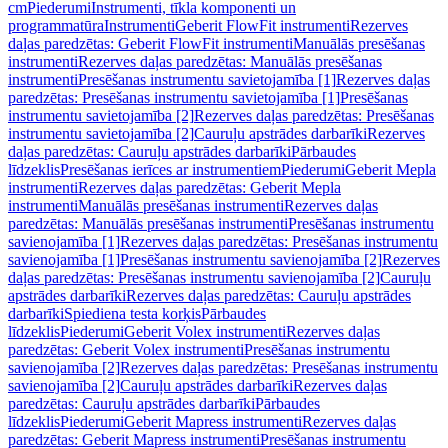
cm
Piederumi
Instrumenti, tīkla komponenti un
programmatūra
Instrumenti
Geberit FlowFit instrumenti
Rezerves
daļas paredzētas: Geberit FlowFit instrumenti
Manuālās presēšanas
instrumenti
Rezerves daļas paredzētas: Manuālās presēšanas
instrumenti
Presēšanas instrumentu savietojamība [1]
Rezerves daļas
paredzētas: Presēšanas instrumentu savietojamība [1]
Presēšanas
instrumentu savietojamība [2]
Rezerves daļas paredzētas: Presēšanas
instrumentu savietojamība [2]
Cauruļu apstrādes darbarīki
Rezerves
daļas paredzētas: Cauruļu apstrādes darbarīki
Pārbaudes
līdzeklis
Presēšanas ierīces ar instrumentiem
Piederumi
Geberit Mepla
instrumenti
Rezerves daļas paredzētas: Geberit Mepla
instrumenti
Manuālās presēšanas instrumenti
Rezerves daļas
paredzētas: Manuālās presēšanas instrumenti
Presēšanas instrumentu
savienojamība [1]
Rezerves daļas paredzētas: Presēšanas instrumentu
savienojamība [1]
Presēšanas instrumentu savienojamība [2]
Rezerves
daļas paredzētas: Presēšanas instrumentu savienojamība [2]
Cauruļu
apstrādes darbarīki
Rezerves daļas paredzētas: Cauruļu apstrādes
darbarīki
Spiediena testa korķis
Pārbaudes
līdzeklis
Piederumi
Geberit Volex instrumenti
Rezerves daļas
paredzētas: Geberit Volex instrumenti
Presēšanas instrumentu
savienojamība [2]
Rezerves daļas paredzētas: Presēšanas instrumentu
savienojamība [2]
Cauruļu apstrādes darbarīki
Rezerves daļas
paredzētas: Cauruļu apstrādes darbarīki
Pārbaudes
līdzeklis
Piederumi
Geberit Mapress instrumenti
Rezerves daļas
paredzētas: Geberit Mapress instrumenti
Presēšanas instrumentu