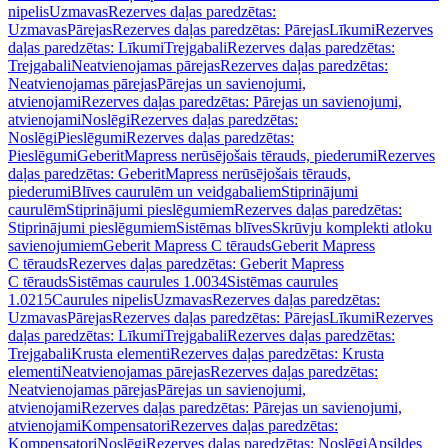
nipelis
Uzmavas
Rezerves daļas paredzētas:
Uzmavas
Pārejas
Rezerves daļas paredzētas: Pārejas
Līkumi
Rezerves
daļas paredzētas: Līkumi
Trejgabali
Rezerves daļas paredzētas:
Trejgabali
Neatvienojamas pārejas
Rezerves daļas paredzētas:
Neatvienojamas pārejas
Pārejas un savienojumi,
atvienojami
Rezerves daļas paredzētas: Pārejas un savienojumi,
atvienojami
Noslēgi
Rezerves daļas paredzētas:
Noslēgi
Pieslēgumi
Rezerves daļas paredzētas:
Pieslēgumi
GeberitMapress nerūsējošais tērauds, piederumi
Rezerves
daļas paredzētas: GeberitMapress nerūsējošais tērauds,
piederumi
Blīves caurulēm un veidgabaliem
Stiprinājumi
caurulēm
Stiprinājumi pieslēgumiem
Rezerves daļas paredzētas:
Stiprinājumi pieslēgumiem
Sistēmas blīves
Skrūvju komplekti atloku
savienojumiem
Geberit Mapress C tērauds
Geberit Mapress
C tērauds
Rezerves daļas paredzētas: Geberit Mapress
C tērauds
Sistēmas caurules 1.0034
Sistēmas caurules
1.0215
Caurules nipelis
Uzmavas
Rezerves daļas paredzētas:
Uzmavas
Pārejas
Rezerves daļas paredzētas: Pārejas
Līkumi
Rezerves
daļas paredzētas: Līkumi
Trejgabali
Rezerves daļas paredzētas:
Trejgabali
Krusta elementi
Rezerves daļas paredzētas: Krusta
elementi
Neatvienojamas pārejas
Rezerves daļas paredzētas:
Neatvienojamas pārejas
Pārejas un savienojumi,
atvienojami
Rezerves daļas paredzētas: Pārejas un savienojumi,
atvienojami
Kompensatori
Rezerves daļas paredzētas:
Kompensatori
Noslēgi
Rezerves daļas paredzētas: Noslēgi
Apsildes