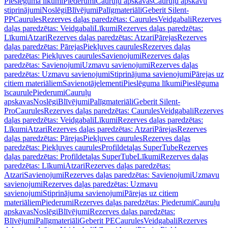
Pieslēguma līkumi
Piederumi
Cauruļu apskavas
Cauruļu apskavu
stiprinājumi
Noslēgi
Blīvējumi
Palīgmateriāli
Geberit Silent-
PP
Caurules
Rezerves daļas paredzētas: Caurules
Veidgabali
Rezerves
daļas paredzētas: Veidgabali
Līkumi
Rezerves daļas paredzētas:
Līkumi
Atzari
Rezerves daļas paredzētas: Atzari
Pārejas
Rezerves
daļas paredzētas: Pārejas
Piekļuves caurules
Rezerves daļas
paredzētas: Piekļuves caurules
Savienojumi
Rezerves daļas
paredzētas: Savienojumi
Uzmavu savienojumi
Rezerves daļas
paredzētas: Uzmavu savienojumi
Stiprinājuma savienojumi
Pārejas uz
citiem materiāliem
Savienotājelementi
Pieslēguma līkumi
Pieslēguma
īscaurule
Piederumi
Cauruļu
apskavas
Noslēgi
Blīvējumi
Palīgmateriāli
Geberit Silent-
Pro
Caurules
Rezerves daļas paredzētas: Caurules
Veidgabali
Rezerves
daļas paredzētas: Veidgabali
Līkumi
Rezerves daļas paredzētas:
Līkumi
Atzari
Rezerves daļas paredzētas: Atzari
Pārejas
Rezerves
daļas paredzētas: Pārejas
Piekļuves caurules
Rezerves daļas
paredzētas: Piekļuves caurules
Profildetaļas SuperTube
Rezerves
daļas paredzētas: Profildetaļas SuperTube
Līkumi
Rezerves daļas
paredzētas: Līkumi
Atzari
Rezerves daļas paredzētas:
Atzari
Savienojumi
Rezerves daļas paredzētas: Savienojumi
Uzmavu
savienojumi
Rezerves daļas paredzētas: Uzmavu
savienojumi
Stiprinājuma savienojumi
Pārejas uz citiem
materiāliem
Piederumi
Rezerves daļas paredzētas: Piederumi
Cauruļu
apskavas
Noslēgi
Blīvējumi
Rezerves daļas paredzētas:
Blīvējumi
Palīgmateriāli
Geberit PE
Caurules
Veidgabali
Rezerves