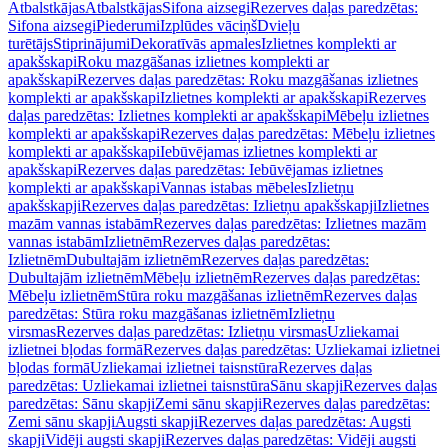
Atbalstkājas
Atbalstkājas
Sifona aizsegi
Rezerves daļas paredzētas:
Sifona aizsegi
Piederumi
Izplūdes vāciņš
Dvieļu
turētājs
Stiprinājumi
Dekoratīvās apmales
Izlietnes komplekti ar
apakšskapi
Roku mazgāšanas izlietnes komplekti ar
apakšskapi
Rezerves daļas paredzētas: Roku mazgāšanas izlietnes
komplekti ar apakšskapi
Izlietnes komplekti ar apakšskapi
Rezerves
daļas paredzētas: Izlietnes komplekti ar apakšskapi
Mēbeļu izlietnes
komplekti ar apakšskapi
Rezerves daļas paredzētas: Mēbeļu izlietnes
komplekti ar apakšskapi
Iebūvējamas izlietnes komplekti ar
apakšskapi
Rezerves daļas paredzētas: Iebūvējamas izlietnes
komplekti ar apakšskapi
Vannas istabas mēbeles
Izlietņu
apakšskapji
Rezerves daļas paredzētas: Izlietņu apakšskapji
Izlietnes
mazām vannas istabām
Rezerves daļas paredzētas: Izlietnes mazām
vannas istabām
Izlietnēm
Rezerves daļas paredzētas:
Izlietnēm
Dubultajām izlietnēm
Rezerves daļas paredzētas:
Dubultajām izlietnēm
Mēbeļu izlietnēm
Rezerves daļas paredzētas:
Mēbeļu izlietnēm
Stūra roku mazgāšanas izlietnēm
Rezerves daļas
paredzētas: Stūra roku mazgāšanas izlietnēm
Izlietņu
virsmas
Rezerves daļas paredzētas: Izlietņu virsmas
Uzliekamai
izlietnei bļodas formā
Rezerves daļas paredzētas: Uzliekamai izlietnei
bļodas formā
Uzliekamai izlietnei taisnstūra
Rezerves daļas
paredzētas: Uzliekamai izlietnei taisnstūra
Sānu skapji
Rezerves daļas
paredzētas: Sānu skapji
Zemi sānu skapji
Rezerves daļas paredzētas:
Zemi sānu skapji
Augsti skapji
Rezerves daļas paredzētas: Augsti
skapji
Vidēji augsti skapji
Rezerves daļas paredzētas: Vidēji augsti