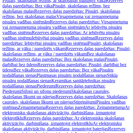
Pisuāri, skalošanas režīms, ar skalošanas malu
Bez vāka
Rezerves
daļas paredzētas: Bez vāka
Pisuāri, skalošanas režīms, bez
skalošanas malas
Rezerves daļas paredzētas: Pisuāri, skalošanas
režīms, bez skalošanas malas
Virsapmetuma vai zemapmetuma
pisuāru vadības sistēmām
Rezerves daļas paredzētas: Virsapmetuma
vai zemapmetuma pisuāru vadības sistēmām
Ar iebūvētu pisuāru
vadības sistēmu
Rezerves daļas paredzētas: Ar iebūvētu pisuāru
vadības sistēmu
Iebūvētai pisuāru vadības sistēmai
Rezerves daļas
paredzētas: Iebūvētai pisuāru vadības sistēmai
Pisuāri, skalošanas
režīms, ar vāku / paredzēts vākam
Rezerves daļas paredzētas: Pisuāri,
skalošanas režīms, ar vāku / paredzēts vākam
Bez skalošanas
malas
Rezerves daļas paredzētas: Bez skalošanas malas
Pisuāri,
darbībai bez ūdens
Rezerves daļas paredzētas: Pisuāri, darbībai bez
ūdens
Bez vāka
Rezerves daļas paredzētas: Bez vāka
Pisuāru
nodalīšanas sienas
Plastmasas pisuāru nodalīšanas sienas
Stikla
pisuāru nodalīšanas sienas
Keramikas sanitārtehnikas pisuāru
nodalīšanas sienas
Piederumi
Rezerves daļas paredzētas:
Piederumi
Sifoni un sifonu piederumi
Skalošanas caurules,
skalošanas līkumi un pārejas
Rezerves daļas paredzētas: Skalošanas
caurules, skalošanas līkumi un pārejas
Stiprinājumi
Pisuāru vadības
sistēmas
Zemapmetuma
Rezerves daļas paredzētas: Zemapmetuma
Ar
elektronisku skalošanas aktivizāciju, darbināšana, izmantojot
elektrotīklu
Rezerves daļas paredzētas: Ar elektronisku skalošanas
aktivizāciju, darbināšana, izmantojot elektrotīklu
Ar elektronisku
skalošanas aktivizāciju, darbināšana, izmantojot baterijas
Rezerves