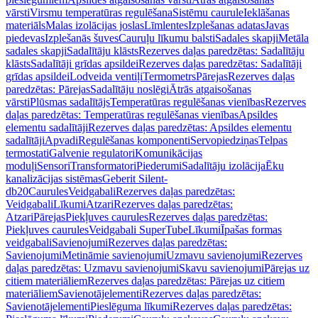
vārsti
Virsmu temperatūras regulēšana
Sistēmu caurule
Ieklāšanas
materiāls
Malas izolācijas joslas
Līmlentes
Izplešanas adatas
Javas
piedevas
Izplešanās šuves
Cauruļu līkumu balsti
Sadales skapji
Metāla
sadales skapji
Sadalītāju klāsts
Rezerves daļas paredzētas: Sadalītāju
klāsts
Sadalītāji grīdas apsildei
Rezerves daļas paredzētas: Sadalītāji
grīdas apsildei
Lodveida ventiļi
Termometrs
Pārejas
Rezerves daļas
paredzētas: Pārejas
Sadalītāju noslēgi
Ātrās atgaisošanas
vārsti
Plūsmas sadalītājs
Temperatūras regulēšanas vienības
Rezerves
daļas paredzētas: Temperatūras regulēšanas vienības
Apsildes
elementu sadalītāji
Rezerves daļas paredzētas: Apsildes elementu
sadalītāji
Apvadi
Regulēšanas komponenti
Servopiedziņas
Telpas
termostati
Galvenie regulatori
Komunikācijas
moduļi
Sensori
Transformatori
Piederumi
Sadalītāju izolācija
Ēku
kanalizācijas sistēmas
Geberit Silent-
db20
Caurules
Veidgabali
Rezerves daļas paredzētas:
Veidgabali
Līkumi
Atzari
Rezerves daļas paredzētas:
Atzari
Pārejas
Piekļuves caurules
Rezerves daļas paredzētas:
Piekļuves caurules
Veidgabali SuperTube
Līkumi
Īpašas formas
veidgabali
Savienojumi
Rezerves daļas paredzētas:
Savienojumi
Metināmie savienojumi
Uzmavu savienojumi
Rezerves
daļas paredzētas: Uzmavu savienojumi
Skavu savienojumi
Pārejas uz
citiem materiāliem
Rezerves daļas paredzētas: Pārejas uz citiem
materiāliem
Savienotājelementi
Rezerves daļas paredzētas:
Savienotājelementi
Pieslēguma līkumi
Rezerves daļas paredzētas: