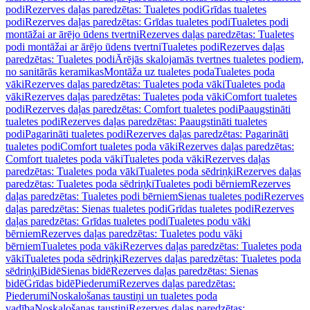
podi
Rezerves daļas paredzētas: Tualetes podi
Grīdas tualetes
podi
Rezerves daļas paredzētas: Grīdas tualetes podi
Tualetes podi
montāžai ar ārējo ūdens tvertni
Rezerves daļas paredzētas: Tualetes
podi montāžai ar ārējo ūdens tvertni
Tualetes podi
Rezerves daļas
paredzētas: Tualetes podi
Ārējās skalojamās tvertnes tualetes podiem,
no sanitārās keramikas
Montāža uz tualetes poda
Tualetes poda
vāki
Rezerves daļas paredzētas: Tualetes poda vāki
Tualetes poda
vāki
Rezerves daļas paredzētas: Tualetes poda vāki
Comfort tualetes
podi
Rezerves daļas paredzētas: Comfort tualetes podi
Paaugstināti
tualetes podi
Rezerves daļas paredzētas: Paaugstināti tualetes
podi
Pagarināti tualetes podi
Rezerves daļas paredzētas: Pagarināti
tualetes podi
Comfort tualetes poda vāki
Rezerves daļas paredzētas:
Comfort tualetes poda vāki
Tualetes poda vāki
Rezerves daļas
paredzētas: Tualetes poda vāki
Tualetes poda sēdriņķi
Rezerves daļas
paredzētas: Tualetes poda sēdriņķi
Tualetes podi bērniem
Rezerves
daļas paredzētas: Tualetes podi bērniem
Sienas tualetes podi
Rezerves
daļas paredzētas: Sienas tualetes podi
Grīdas tualetes podi
Rezerves
daļas paredzētas: Grīdas tualetes podi
Tualetes podu vāki
bērniem
Rezerves daļas paredzētas: Tualetes podu vāki
bērniem
Tualetes poda vāki
Rezerves daļas paredzētas: Tualetes poda
vāki
Tualetes poda sēdriņķi
Rezerves daļas paredzētas: Tualetes poda
sēdriņķi
Bidē
Sienas bidē
Rezerves daļas paredzētas: Sienas
bidē
Grīdas bidē
Piederumi
Rezerves daļas paredzētas:
Piederumi
Noskalošanas taustiņi un tualetes poda
vadība
Noskalošanas taustiņi
Rezerves daļas paredzētas: