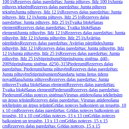
100 l/s
Rezerves daļas paredzētas: Jumta piltuves, līdz 100 l/s
Jumta
piltuves teknēm
Rezerves daļas paredzētas: Jumta piltuves
teknēm
Jumta piltuves, līdz 12 l/s
Rezerves daļas paredzētas: Jumta
piltuves, līdz 12 l/s
Jumta piltuves, līdz 25 l/s
Rezerves daļas
paredzētas: Jumta piltuves, līdz 25 l/s
Tvaika bloķēšanas
elementi
Rezerves daļas paredzētas: Tvaika bloķēšanas
elementi
Jumta piltuvēm, līdz 12 l/s
Rezerves daļas paredzētas: Jumta
piltuvēm, līdz 12 l/s
Jumta piltuvēm, līdz 25 l/s
Avārijas
pārplūdes
Rezerves daļas paredzētas: Avārijas pārplūdes
Jumta
piltuvēm, līdz 12 l/s
Rezerves daļas paredzētas: Jumta piltuvēm, līdz
12 l/s
Jumta piltuvēm, līdz 25 l/s
Rezerves daļas paredzētas: Jumta
piltuvēm, līdz 25 l/s
Stiprinājumi
Stiprinājumu sistēma, d40–
200
Stiprinājumu sistēma, d250–315
Piederumi
Rezerves daļas
paredzētas: Piederumi
Jumta piltuvēm
Rezerves daļas paredzētas:
Jumta piltuvēm
Stiprinājumiem
Standarta jumta lietus ūdens
novadīšana
Jumta piltuves
Rezerves daļas paredzētas: Jumta
piltuves
Tvaika bloķēšanas elementi
Rezerves daļas paredzētas:
Tvaika bloķēšanas elementi
Piederumi
Rezerves daļas paredzētas:
Piederumi
Grīdas noteces sistēmas
Virsmas atūdeņošana iekštelpām
un ārpus telpām
Rezerves daļas paredzētas: Virsmas atūdeņošana
iekštelpām un ārpus telpām
Grīdas noteces balkoniem un terasēm, 10
x 10 cm
Rezerves daļas paredzētas: Grīdas noteces balkoniem un
terasēm, 10 x 10 cm
Grīdas noteces, 13 x 13 cm
Grīdas noteces
balkoniem un terasēm, 13 x 13 cm
Grīdas noteces, 15 x 15
cm
Rezerves daļas paredzētas: Grīdas noteces, 15 x 15