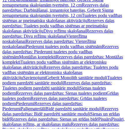
zemapmetuma skalojamām tvertnēm, 12 cm
Rezerves daļas
paredzētas: Darbināšanai, izmantojot baterijas, Geberit Sigma
zemapmetuma skalojamām tvertnēm, 12 cm
Tualetes podu vadības
sistēmas ar pneimatisku skalošanas aktivizāciju
Rezerves daļas
paredzētas: Tualetes podu vadības sistēmas ar pneimatisku
skalošanas aktivizāciju
Divu režīmu skalošanai
Rezerves daļas
paredzētas: Divu režīmu skalošanai
Vienrežīma
noskalošanai
Rezerves daļas paredzētas: Vienrežīma
noskalošanai
Piederumi tualetes podu vadības sistēmām
Rezerves
daļas paredzētas: Piederumi tualetes podu vadības
sistēmām
Montāžas komplekti
Rezerves daļas paredzētas: Montāžas
komplekti
Tualetes podu vadības sistēmām ar elektronisku
skalošanas aktivizāciju
Rezerves daļas paredzētas: Tualetes podu
vadības sistēmām ar elektronisku skalošanas
aktivizāciju
Savienojumi
Geberit Monolith sanitārie moduļi
Tualetes
podiem paredzēti sanitārie moduļi
Rezerves daļas paredzētas:
Tualetes podiem paredzēti sanitārie moduļi
Sienas tualetes
podiem
Rezerves daļas paredzētas: Sienas tualetes podiem
Grīdas
tualetes podiem
Rezerves daļas paredzētas: Grīdas tualetes
podiem
Piederumi
Rezerves daļas paredzētas:
Piederumi
Palīgmateriāli
Bidē paredzēti sanitārie moduļi
Rezerves
daļas paredzētas: Bidē paredzēti sanitārie moduļi
Sienas un grīdas
bidē
Rezerves daļas paredzētas: Sienas un grīdas bidē
Pisuārs
Pisuāri,
skalošanas režīms, ar skalošanas malu
Rezerves daļas paredzētas: