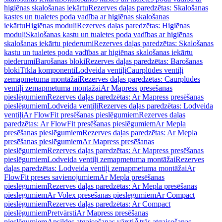
higiēnas skalošanas iekārtu
Rezerves daļas paredzētas: Skalošanas
kastes un tualetes poda vadība ar higiēnas skalošanas
iekārtu
Higiēnas moduļi
Rezerves daļas paredzētas: Higiēnas
moduļi
Skalošanas kastu un tualetes poda vadības ar higiēnas
skalošanas iekārtu piederumi
Rezerves daļas paredzētas: Skalošanas
kastu un tualetes poda vadības ar higiēnas skalošanas iekārtu
piederumi
Barošanas bloki
Rezerves daļas paredzētas: Barošanas
bloki
Tīkla komponenti
Lodveida ventiļi
Caurplūdes ventiļi
zemapmetuma montāžai
Rezerves daļas paredzētas: Caurplūdes
ventiļi zemapmetuma montāžai
Ar Mapress presēšanas
pieslēgumiem
Rezerves daļas paredzētas: Ar Mapress presēšanas
pieslēgumiem
Lodveida ventiļi
Rezerves daļas paredzētas: Lodveida
ventiļi
Ar FlowFit presēšanas pieslēgumiem
Rezerves daļas
paredzētas: Ar FlowFit presēšanas pieslēgumiem
Ar Mepla
presēšanas pieslēgumiem
Rezerves daļas paredzētas: Ar Mepla
presēšanas pieslēgumiem
Ar Mapress presēšanas
pieslēgumiem
Rezerves daļas paredzētas: Ar Mapress presēšanas
pieslēgumiem
Lodveida ventiļi zemapmetuma montāžai
Rezerves
daļas paredzētas: Lodveida ventiļi zemapmetuma montāžai
Ar
FlowFit preses savienojumiem
Ar Mepla presēšanas
pieslēgumiem
Rezerves daļas paredzētas: Ar Mepla presēšanas
pieslēgumiem
Ar Volex presēšanas pieslēgumiem
Ar Compact
pieslēgumiem
Rezerves daļas paredzētas: Ar Compact
pieslēgumiem
Pretvārsti
Ar Mapress presēšanas
pieslēgumiem
Apsildes atgaisošanas vārsti
Ātrās atgaisošanas