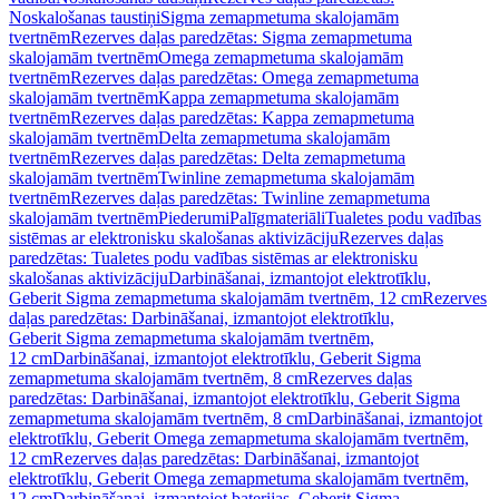
Noskalošanas taustiņi
Sigma zemapmetuma skalojamām
tvertnēm
Rezerves daļas paredzētas: Sigma zemapmetuma
skalojamām tvertnēm
Omega zemapmetuma skalojamām
tvertnēm
Rezerves daļas paredzētas: Omega zemapmetuma
skalojamām tvertnēm
Kappa zemapmetuma skalojamām
tvertnēm
Rezerves daļas paredzētas: Kappa zemapmetuma
skalojamām tvertnēm
Delta zemapmetuma skalojamām
tvertnēm
Rezerves daļas paredzētas: Delta zemapmetuma
skalojamām tvertnēm
Twinline zemapmetuma skalojamām
tvertnēm
Rezerves daļas paredzētas: Twinline zemapmetuma
skalojamām tvertnēm
Piederumi
Palīgmateriāli
Tualetes podu vadības
sistēmas ar elektronisku skalošanas aktivizāciju
Rezerves daļas
paredzētas: Tualetes podu vadības sistēmas ar elektronisku
skalošanas aktivizāciju
Darbināšanai, izmantojot elektrotīklu,
Geberit Sigma zemapmetuma skalojamām tvertnēm, 12 cm
Rezerves
daļas paredzētas: Darbināšanai, izmantojot elektrotīklu,
Geberit Sigma zemapmetuma skalojamām tvertnēm,
12 cm
Darbināšanai, izmantojot elektrotīklu, Geberit Sigma
zemapmetuma skalojamām tvertnēm, 8 cm
Rezerves daļas
paredzētas: Darbināšanai, izmantojot elektrotīklu, Geberit Sigma
zemapmetuma skalojamām tvertnēm, 8 cm
Darbināšanai, izmantojot
elektrotīklu, Geberit Omega zemapmetuma skalojamām tvertnēm,
12 cm
Rezerves daļas paredzētas: Darbināšanai, izmantojot
elektrotīklu, Geberit Omega zemapmetuma skalojamām tvertnēm,
12 cm
Darbināšanai, izmantojot baterijas, Geberit Sigma