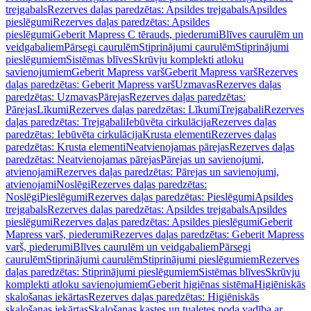
trejgabals
Rezerves daļas paredzētas: Apsildes trejgabals
Apsildes
pieslēgumi
Rezerves daļas paredzētas: Apsildes
pieslēgumi
Geberit Mapress C tērauds, piederumi
Blīves caurulēm un
veidgabaliem
Pārsegi caurulēm
Stiprinājumi caurulēm
Stiprinājumi
pieslēgumiem
Sistēmas blīves
Skrūvju komplekti atloku
savienojumiem
Geberit Mapress varš
Geberit Mapress varš
Rezerves
daļas paredzētas: Geberit Mapress varš
Uzmavas
Rezerves daļas
paredzētas: Uzmavas
Pārejas
Rezerves daļas paredzētas:
Pārejas
Līkumi
Rezerves daļas paredzētas: Līkumi
Trejgabali
Rezerves
daļas paredzētas: Trejgabali
Iebūvēta cirkulācija
Rezerves daļas
paredzētas: Iebūvēta cirkulācija
Krusta elementi
Rezerves daļas
paredzētas: Krusta elementi
Neatvienojamas pārejas
Rezerves daļas
paredzētas: Neatvienojamas pārejas
Pārejas un savienojumi,
atvienojami
Rezerves daļas paredzētas: Pārejas un savienojumi,
atvienojami
Noslēgi
Rezerves daļas paredzētas:
Noslēgi
Pieslēgumi
Rezerves daļas paredzētas: Pieslēgumi
Apsildes
trejgabals
Rezerves daļas paredzētas: Apsildes trejgabals
Apsildes
pieslēgumi
Rezerves daļas paredzētas: Apsildes pieslēgumi
Geberit
Mapress varš, piederumi
Rezerves daļas paredzētas: Geberit Mapress
varš, piederumi
Blīves caurulēm un veidgabaliem
Pārsegi
caurulēm
Stiprinājumi caurulēm
Stiprinājumi pieslēgumiem
Rezerves
daļas paredzētas: Stiprinājumi pieslēgumiem
Sistēmas blīves
Skrūvju
komplekti atloku savienojumiem
Geberit higiēnas sistēma
Higiēniskās
skalošanas iekārtas
Rezerves daļas paredzētas: Higiēniskās
skalošanas iekārtas
Skalošanas kastes un tualetes poda vadība ar