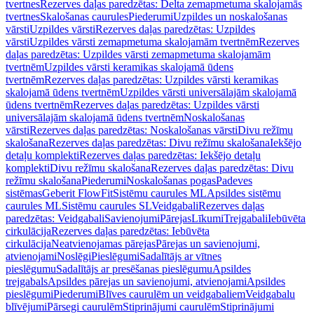
tvertnes
Rezerves daļas paredzētas: Delta zemapmetuma skalojamās
tvertnes
Skalošanas caurules
Piederumi
Uzpildes un noskalošanas
vārsti
Uzpildes vārsti
Rezerves daļas paredzētas: Uzpildes
vārsti
Uzpildes vārsti zemapmetuma skalojamām tvertnēm
Rezerves
daļas paredzētas: Uzpildes vārsti zemapmetuma skalojamām
tvertnēm
Uzpildes vārsti keramikas skalojamā ūdens
tvertnēm
Rezerves daļas paredzētas: Uzpildes vārsti keramikas
skalojamā ūdens tvertnēm
Uzpildes vārsti universālajām skalojamā
ūdens tvertnēm
Rezerves daļas paredzētas: Uzpildes vārsti
universālajām skalojamā ūdens tvertnēm
Noskalošanas
vārsti
Rezerves daļas paredzētas: Noskalošanas vārsti
Divu režīmu
skalošana
Rezerves daļas paredzētas: Divu režīmu skalošana
Iekšējo
detaļu komplekti
Rezerves daļas paredzētas: Iekšējo detaļu
komplekti
Divu režīmu skalošana
Rezerves daļas paredzētas: Divu
režīmu skalošana
Piederumi
Noskalošanas pogas
Padeves
sistēmas
Geberit FlowFit
Sistēmu caurules ML
Apsildes sistēmu
caurules ML
Sistēmu caurules SL
Veidgabali
Rezerves daļas
paredzētas: Veidgabali
Savienojumi
Pārejas
Līkumi
Trejgabali
Iebūvēta
cirkulācija
Rezerves daļas paredzētas: Iebūvēta
cirkulācija
Neatvienojamas pārejas
Pārejas un savienojumi,
atvienojami
Noslēgi
Pieslēgumi
Sadalītājs ar vītnes
pieslēgumu
Sadalītājs ar presēšanas pieslēgumu
Apsildes
trejgabals
Apsildes pārejas un savienojumi, atvienojami
Apsildes
pieslēgumi
Piederumi
Blīves caurulēm un veidgabaliem
Veidgabalu
blīvējumi
Pārsegi caurulēm
Stiprinājumi caurulēm
Stiprinājumi