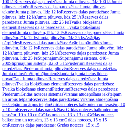
100 l/s
Rezerves daļas paredzētas: Jumta piltuves, līdz 100 l/s
Jumta
piltuves teknēm
Rezerves daļas paredzētas: Jumta piltuves
teknēm
Jumta piltuves, līdz 12 l/s
Rezerves daļas paredzētas: Jumta
piltuves, līdz 12 l/s
Jumta piltuves, līdz 25 l/s
Rezerves daļas
paredzētas: Jumta piltuves, līdz 25 l/s
Tvaika bloķēšanas
elementi
Rezerves daļas paredzētas: Tvaika bloķēšanas
elementi
Jumta piltuvēm, līdz 12 l/s
Rezerves daļas paredzētas: Jumta
piltuvēm, līdz 12 l/s
Jumta piltuvēm, līdz 25 l/s
Avārijas
pārplūdes
Rezerves daļas paredzētas: Avārijas pārplūdes
Jumta
piltuvēm, līdz 12 l/s
Rezerves daļas paredzētas: Jumta piltuvēm, līdz
12 l/s
Jumta piltuvēm, līdz 25 l/s
Rezerves daļas paredzētas: Jumta
piltuvēm, līdz 25 l/s
Stiprinājumi
Stiprinājumu sistēma, d40–
200
Stiprinājumu sistēma, d250–315
Piederumi
Rezerves daļas
paredzētas: Piederumi
Jumta piltuvēm
Rezerves daļas paredzētas:
Jumta piltuvēm
Stiprinājumiem
Standarta jumta lietus ūdens
novadīšana
Jumta piltuves
Rezerves daļas paredzētas: Jumta
piltuves
Tvaika bloķēšanas elementi
Rezerves daļas paredzētas:
Tvaika bloķēšanas elementi
Piederumi
Rezerves daļas paredzētas:
Piederumi
Grīdas noteces sistēmas
Virsmas atūdeņošana iekštelpām
un ārpus telpām
Rezerves daļas paredzētas: Virsmas atūdeņošana
iekštelpām un ārpus telpām
Grīdas noteces balkoniem un terasēm, 10
x 10 cm
Rezerves daļas paredzētas: Grīdas noteces balkoniem un
terasēm, 10 x 10 cm
Grīdas noteces, 13 x 13 cm
Grīdas noteces
balkoniem un terasēm, 13 x 13 cm
Grīdas noteces, 15 x 15
cm
Rezerves daļas paredzētas: Grīdas noteces, 15 x 15