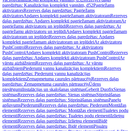
paredzētas: Kanalizācijas komplekti vannām, d52
Pagriežams
aktivizators
Rezerves daļas paredzētas: Pagriežams
aktivizators
Apdares komplekti pagriežamam aktivizatoram
Rezerves
daļas paredzētas: Apdares komplekti pagriežamam aktivizatoram
Ar
pagriežamu aktivizatoru un ieplūdi
Rezerves daļas paredzētas: Ar
pagriežamu aktivizatoru un ieplūdi
Apdares komplekti pagriežamam
aktivizatoram un ieplūdei
Rezerves daļas paredzētas: Apdares
komplekti pagriežamam aktivizatoram un ieplūdei
Ar aktivizatoru
PushControl
Rezerves daļas paredzētas: Ar aktivizatoru
PushControl
Apdares komplekti aktivizatoram PushControl
Rezerves
daļas paredzētas: Apdares komplekti aktivizatoram PushControl
Ar
vārstu aizbāžņiem
Rezerves daļas paredzētas: Ar vārstu
aizbāžņiem
Piederumi vannu kanalizācijas komplektiem
Rezerves
daļas paredzētas: Piederumi vannu kanalizācijas
komplektiem
Zemapmetuma caurules pārtraucējs
Rezerves daļas
paredzētas: Zemapmetuma caurules pārtraucējs
Ūdens
pieslēgumi
Instalācijas un skalošanas sistēmas
Geberit Duofix
Sienas
sistēmas
Rezerves daļas paredzētas: Sienas sistēmas
Stiprināšanas
sistēmas
Rezerves daļas paredzētas: Stiprināšanas sistēmas
Paneļu
apšuvums
Piederumi
Rezerves daļas paredzētas: Piederumi
Montāžas
elementi
Rezerves daļas paredzētas: Montāžas elementi
Tualetes podu
elementi
Rezerves daļas paredzētas: Tualetes podu elementi
Izlietņu
elementi
Rezerves daļas paredzētas: Izlietņu elementi
Bidē
elementi
Rezerves daļas paredzētas: Bidē elementi
Pisuāru