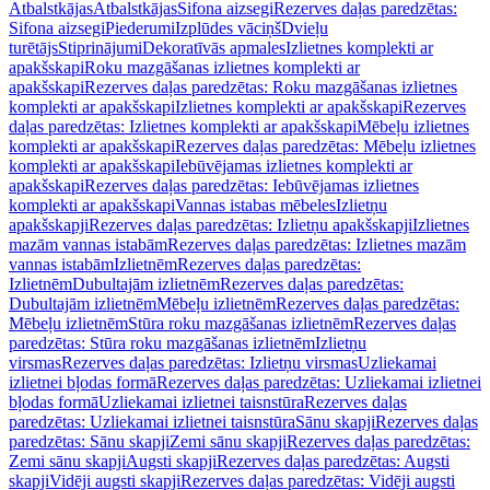
Atbalstkājas
Atbalstkājas
Sifona aizsegi
Rezerves daļas paredzētas:
Sifona aizsegi
Piederumi
Izplūdes vāciņš
Dvieļu
turētājs
Stiprinājumi
Dekoratīvās apmales
Izlietnes komplekti ar
apakšskapi
Roku mazgāšanas izlietnes komplekti ar
apakšskapi
Rezerves daļas paredzētas: Roku mazgāšanas izlietnes
komplekti ar apakšskapi
Izlietnes komplekti ar apakšskapi
Rezerves
daļas paredzētas: Izlietnes komplekti ar apakšskapi
Mēbeļu izlietnes
komplekti ar apakšskapi
Rezerves daļas paredzētas: Mēbeļu izlietnes
komplekti ar apakšskapi
Iebūvējamas izlietnes komplekti ar
apakšskapi
Rezerves daļas paredzētas: Iebūvējamas izlietnes
komplekti ar apakšskapi
Vannas istabas mēbeles
Izlietņu
apakšskapji
Rezerves daļas paredzētas: Izlietņu apakšskapji
Izlietnes
mazām vannas istabām
Rezerves daļas paredzētas: Izlietnes mazām
vannas istabām
Izlietnēm
Rezerves daļas paredzētas:
Izlietnēm
Dubultajām izlietnēm
Rezerves daļas paredzētas:
Dubultajām izlietnēm
Mēbeļu izlietnēm
Rezerves daļas paredzētas:
Mēbeļu izlietnēm
Stūra roku mazgāšanas izlietnēm
Rezerves daļas
paredzētas: Stūra roku mazgāšanas izlietnēm
Izlietņu
virsmas
Rezerves daļas paredzētas: Izlietņu virsmas
Uzliekamai
izlietnei bļodas formā
Rezerves daļas paredzētas: Uzliekamai izlietnei
bļodas formā
Uzliekamai izlietnei taisnstūra
Rezerves daļas
paredzētas: Uzliekamai izlietnei taisnstūra
Sānu skapji
Rezerves daļas
paredzētas: Sānu skapji
Zemi sānu skapji
Rezerves daļas paredzētas:
Zemi sānu skapji
Augsti skapji
Rezerves daļas paredzētas: Augsti
skapji
Vidēji augsti skapji
Rezerves daļas paredzētas: Vidēji augsti