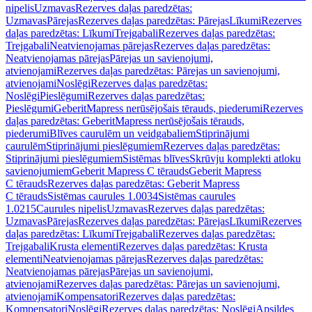
nipelis
Uzmavas
Rezerves daļas paredzētas:
Uzmavas
Pārejas
Rezerves daļas paredzētas: Pārejas
Līkumi
Rezerves
daļas paredzētas: Līkumi
Trejgabali
Rezerves daļas paredzētas:
Trejgabali
Neatvienojamas pārejas
Rezerves daļas paredzētas:
Neatvienojamas pārejas
Pārejas un savienojumi,
atvienojami
Rezerves daļas paredzētas: Pārejas un savienojumi,
atvienojami
Noslēgi
Rezerves daļas paredzētas:
Noslēgi
Pieslēgumi
Rezerves daļas paredzētas:
Pieslēgumi
GeberitMapress nerūsējošais tērauds, piederumi
Rezerves
daļas paredzētas: GeberitMapress nerūsējošais tērauds,
piederumi
Blīves caurulēm un veidgabaliem
Stiprinājumi
caurulēm
Stiprinājumi pieslēgumiem
Rezerves daļas paredzētas:
Stiprinājumi pieslēgumiem
Sistēmas blīves
Skrūvju komplekti atloku
savienojumiem
Geberit Mapress C tērauds
Geberit Mapress
C tērauds
Rezerves daļas paredzētas: Geberit Mapress
C tērauds
Sistēmas caurules 1.0034
Sistēmas caurules
1.0215
Caurules nipelis
Uzmavas
Rezerves daļas paredzētas:
Uzmavas
Pārejas
Rezerves daļas paredzētas: Pārejas
Līkumi
Rezerves
daļas paredzētas: Līkumi
Trejgabali
Rezerves daļas paredzētas:
Trejgabali
Krusta elementi
Rezerves daļas paredzētas: Krusta
elementi
Neatvienojamas pārejas
Rezerves daļas paredzētas:
Neatvienojamas pārejas
Pārejas un savienojumi,
atvienojami
Rezerves daļas paredzētas: Pārejas un savienojumi,
atvienojami
Kompensatori
Rezerves daļas paredzētas:
Kompensatori
Noslēgi
Rezerves daļas paredzētas: Noslēgi
Apsildes