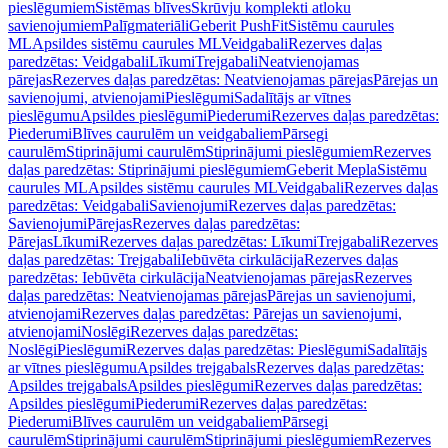
pieslēgumiem
Sistēmas blīves
Skrūvju komplekti atloku
savienojumiem
Palīgmateriāli
Geberit PushFit
Sistēmu caurules
ML
Apsildes sistēmu caurules ML
Veidgabali
Rezerves daļas
paredzētas: Veidgabali
Līkumi
Trejgabali
Neatvienojamas
pārejas
Rezerves daļas paredzētas: Neatvienojamas pārejas
Pārejas un
savienojumi, atvienojami
Pieslēgumi
Sadalītājs ar vītnes
pieslēgumu
Apsildes pieslēgumi
Piederumi
Rezerves daļas paredzētas:
Piederumi
Blīves caurulēm un veidgabaliem
Pārsegi
caurulēm
Stiprinājumi caurulēm
Stiprinājumi pieslēgumiem
Rezerves
daļas paredzētas: Stiprinājumi pieslēgumiem
Geberit Mepla
Sistēmu
caurules ML
Apsildes sistēmu caurules ML
Veidgabali
Rezerves daļas
paredzētas: Veidgabali
Savienojumi
Rezerves daļas paredzētas:
Savienojumi
Pārejas
Rezerves daļas paredzētas:
Pārejas
Līkumi
Rezerves daļas paredzētas: Līkumi
Trejgabali
Rezerves
daļas paredzētas: Trejgabali
Iebūvēta cirkulācija
Rezerves daļas
paredzētas: Iebūvēta cirkulācija
Neatvienojamas pārejas
Rezerves
daļas paredzētas: Neatvienojamas pārejas
Pārejas un savienojumi,
atvienojami
Rezerves daļas paredzētas: Pārejas un savienojumi,
atvienojami
Noslēgi
Rezerves daļas paredzētas:
Noslēgi
Pieslēgumi
Rezerves daļas paredzētas: Pieslēgumi
Sadalītājs
ar vītnes pieslēgumu
Apsildes trejgabals
Rezerves daļas paredzētas:
Apsildes trejgabals
Apsildes pieslēgumi
Rezerves daļas paredzētas:
Apsildes pieslēgumi
Piederumi
Rezerves daļas paredzētas:
Piederumi
Blīves caurulēm un veidgabaliem
Pārsegi
caurulēm
Stiprinājumi caurulēm
Stiprinājumi pieslēgumiem
Rezerves