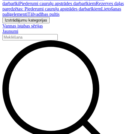
darbarīki
Piederumi cauruļu apstrādes darbarīkiem
Rezerves daļas
paredzētas: Piederumi cauruļu apstrādes darbarīkiem
Lietošanas
palīgelementi
Tālvadības pultis
Izstrādājumu kategorijas
Vannas istabas sērijas
Jaunumi