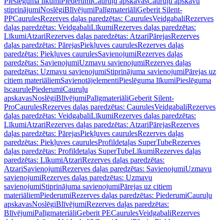
Pieslēguma līkumi
Piederumi
Cauruļu apskavas
Cauruļu apskavu
stiprinājumi
Noslēgi
Blīvējumi
Palīgmateriāli
Geberit Silent-
PP
Caurules
Rezerves daļas paredzētas: Caurules
Veidgabali
Rezerves
daļas paredzētas: Veidgabali
Līkumi
Rezerves daļas paredzētas:
Līkumi
Atzari
Rezerves daļas paredzētas: Atzari
Pārejas
Rezerves
daļas paredzētas: Pārejas
Piekļuves caurules
Rezerves daļas
paredzētas: Piekļuves caurules
Savienojumi
Rezerves daļas
paredzētas: Savienojumi
Uzmavu savienojumi
Rezerves daļas
paredzētas: Uzmavu savienojumi
Stiprinājuma savienojumi
Pārejas uz
citiem materiāliem
Savienotājelementi
Pieslēguma līkumi
Pieslēguma
īscaurule
Piederumi
Cauruļu
apskavas
Noslēgi
Blīvējumi
Palīgmateriāli
Geberit Silent-
Pro
Caurules
Rezerves daļas paredzētas: Caurules
Veidgabali
Rezerves
daļas paredzētas: Veidgabali
Līkumi
Rezerves daļas paredzētas:
Līkumi
Atzari
Rezerves daļas paredzētas: Atzari
Pārejas
Rezerves
daļas paredzētas: Pārejas
Piekļuves caurules
Rezerves daļas
paredzētas: Piekļuves caurules
Profildetaļas SuperTube
Rezerves
daļas paredzētas: Profildetaļas SuperTube
Līkumi
Rezerves daļas
paredzētas: Līkumi
Atzari
Rezerves daļas paredzētas:
Atzari
Savienojumi
Rezerves daļas paredzētas: Savienojumi
Uzmavu
savienojumi
Rezerves daļas paredzētas: Uzmavu
savienojumi
Stiprinājuma savienojumi
Pārejas uz citiem
materiāliem
Piederumi
Rezerves daļas paredzētas: Piederumi
Cauruļu
apskavas
Noslēgi
Blīvējumi
Rezerves daļas paredzētas:
Blīvējumi
Palīgmateriāli
Geberit PE
Caurules
Veidgabali
Rezerves