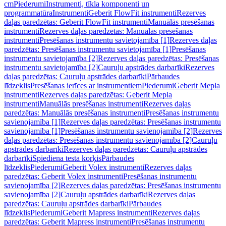
cm
Piederumi
Instrumenti, tīkla komponenti un
programmatūra
Instrumenti
Geberit FlowFit instrumenti
Rezerves
daļas paredzētas: Geberit FlowFit instrumenti
Manuālās presēšanas
instrumenti
Rezerves daļas paredzētas: Manuālās presēšanas
instrumenti
Presēšanas instrumentu savietojamība [1]
Rezerves daļas
paredzētas: Presēšanas instrumentu savietojamība [1]
Presēšanas
instrumentu savietojamība [2]
Rezerves daļas paredzētas: Presēšanas
instrumentu savietojamība [2]
Cauruļu apstrādes darbarīki
Rezerves
daļas paredzētas: Cauruļu apstrādes darbarīki
Pārbaudes
līdzeklis
Presēšanas ierīces ar instrumentiem
Piederumi
Geberit Mepla
instrumenti
Rezerves daļas paredzētas: Geberit Mepla
instrumenti
Manuālās presēšanas instrumenti
Rezerves daļas
paredzētas: Manuālās presēšanas instrumenti
Presēšanas instrumentu
savienojamība [1]
Rezerves daļas paredzētas: Presēšanas instrumentu
savienojamība [1]
Presēšanas instrumentu savienojamība [2]
Rezerves
daļas paredzētas: Presēšanas instrumentu savienojamība [2]
Cauruļu
apstrādes darbarīki
Rezerves daļas paredzētas: Cauruļu apstrādes
darbarīki
Spiediena testa korķis
Pārbaudes
līdzeklis
Piederumi
Geberit Volex instrumenti
Rezerves daļas
paredzētas: Geberit Volex instrumenti
Presēšanas instrumentu
savienojamība [2]
Rezerves daļas paredzētas: Presēšanas instrumentu
savienojamība [2]
Cauruļu apstrādes darbarīki
Rezerves daļas
paredzētas: Cauruļu apstrādes darbarīki
Pārbaudes
līdzeklis
Piederumi
Geberit Mapress instrumenti
Rezerves daļas
paredzētas: Geberit Mapress instrumenti
Presēšanas instrumentu