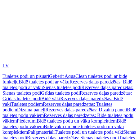
LV
Tualetes podi un pisuāri
Geberit AquaClean tualetes podi ar bidē
funkciju
Bidē tualetes podi ar vāku
Rezerves daļas paredzētas: Bidē
tualetes podi ar vāku
Sienas tualetes podi
Rezerves daļas paredzētas:
Sienas tualetes podi
Grīdas tualetes podi
Rezerves daļas paredzētas:
Grīdas tualetes podi
Bidē vāki
Rezerves daļas paredzētas: Bidē
vāki
Tualetes podiem
Rezerves daļas paredzētas: Tualetes
podiem
Dizaina paneļi
Rezerves daļas paredzētas: Dizaina paneļi
Bidē
tualetes podu vākiem
Rezerves daļas paredzētas: Bidē tualetes podu
vākiem
Piederumi
Bidē tualetes podu un vāku komplektiem
Bidē
tualetes podu vākiem
Bidē vāku un bidē tualetes podu un vāku
komplektiem
Palīgmateriāli
Tualetes podi un tualetes poda vāki
Sienas
tualetes podi
Rezerves daļas paredzētas: Sienas tualetes podi
Tualetes