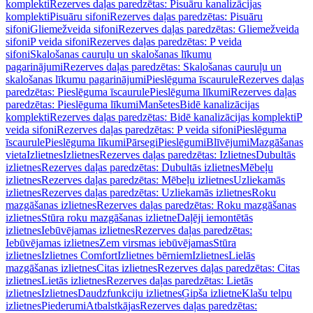
komplekti
Rezerves daļas paredzētas: Pisuāru kanalizācijas
komplekti
Pisuāru sifoni
Rezerves daļas paredzētas: Pisuāru
sifoni
Gliemežveida sifoni
Rezerves daļas paredzētas: Gliemežveida
sifoni
P veida sifoni
Rezerves daļas paredzētas: P veida
sifoni
Skalošanas cauruļu un skalošanas līkumu
pagarinājumi
Rezerves daļas paredzētas: Skalošanas cauruļu un
skalošanas līkumu pagarinājumi
Pieslēguma īscaurule
Rezerves daļas
paredzētas: Pieslēguma īscaurule
Pieslēguma līkumi
Rezerves daļas
paredzētas: Pieslēguma līkumi
Manšetes
Bidē kanalizācijas
komplekti
Rezerves daļas paredzētas: Bidē kanalizācijas komplekti
P
veida sifoni
Rezerves daļas paredzētas: P veida sifoni
Pieslēguma
īscaurule
Pieslēguma līkumi
Pārsegi
Pieslēgumi
Blīvējumi
Mazgāšanas
vieta
Izlietnes
Izlietnes
Rezerves daļas paredzētas: Izlietnes
Dubultās
izlietnes
Rezerves daļas paredzētas: Dubultās izlietnes
Mēbeļu
izlietnes
Rezerves daļas paredzētas: Mēbeļu izlietnes
Uzliekamās
izlietnes
Rezerves daļas paredzētas: Uzliekamās izlietnes
Roku
mazgāšanas izlietnes
Rezerves daļas paredzētas: Roku mazgāšanas
izlietnes
Stūra roku mazgāšanas izlietne
Daļēji iemontētās
izlietnes
Iebūvējamas izlietnes
Rezerves daļas paredzētas:
Iebūvējamas izlietnes
Zem virsmas iebūvējamas
Stūra
izlietnes
Izlietnes Comfort
Izlietnes bērniem
Izlietnes
Lielās
mazgāšanas izlietnes
Citas izlietnes
Rezerves daļas paredzētas: Citas
izlietnes
Lietās izlietnes
Rezerves daļas paredzētas: Lietās
izlietnes
Izlietnes
Daudzfunkciju izlietnes
Ģipša izlietne
Klašu telpu
izlietnes
Piederumi
Atbalstkājas
Rezerves daļas paredzētas: