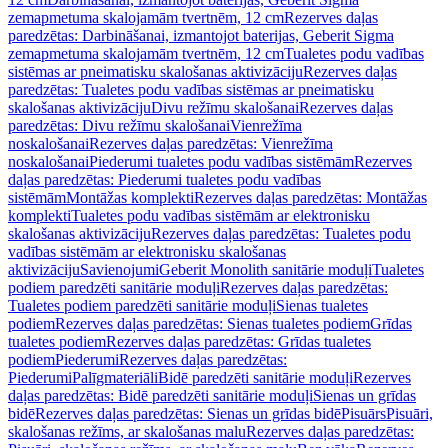
zemapmetuma skalojamām tvertnēm, 12 cm
Rezerves daļas
paredzētas: Darbināšanai, izmantojot baterijas, Geberit Sigma
zemapmetuma skalojamām tvertnēm, 12 cm
Tualetes podu vadības
sistēmas ar pneimatisku skalošanas aktivizāciju
Rezerves daļas
paredzētas: Tualetes podu vadības sistēmas ar pneimatisku
skalošanas aktivizāciju
Divu režīmu skalošanai
Rezerves daļas
paredzētas: Divu režīmu skalošanai
Vienrežīma
noskalošanai
Rezerves daļas paredzētas: Vienrežīma
noskalošanai
Piederumi tualetes podu vadības sistēmām
Rezerves
daļas paredzētas: Piederumi tualetes podu vadības
sistēmām
Montāžas komplekti
Rezerves daļas paredzētas: Montāžas
komplekti
Tualetes podu vadības sistēmām ar elektronisku
skalošanas aktivizāciju
Rezerves daļas paredzētas: Tualetes podu
vadības sistēmām ar elektronisku skalošanas
aktivizāciju
Savienojumi
Geberit Monolith sanitārie moduļi
Tualetes
podiem paredzēti sanitārie moduļi
Rezerves daļas paredzētas:
Tualetes podiem paredzēti sanitārie moduļi
Sienas tualetes
podiem
Rezerves daļas paredzētas: Sienas tualetes podiem
Grīdas
tualetes podiem
Rezerves daļas paredzētas: Grīdas tualetes
podiem
Piederumi
Rezerves daļas paredzētas:
Piederumi
Palīgmateriāli
Bidē paredzēti sanitārie moduļi
Rezerves
daļas paredzētas: Bidē paredzēti sanitārie moduļi
Sienas un grīdas
bidē
Rezerves daļas paredzētas: Sienas un grīdas bidē
Pisuārs
Pisuāri,
skalošanas režīms, ar skalošanas malu
Rezerves daļas paredzētas: