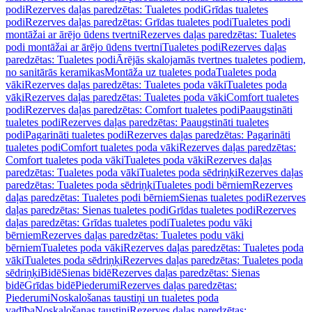
podi
Rezerves daļas paredzētas: Tualetes podi
Grīdas tualetes
podi
Rezerves daļas paredzētas: Grīdas tualetes podi
Tualetes podi
montāžai ar ārējo ūdens tvertni
Rezerves daļas paredzētas: Tualetes
podi montāžai ar ārējo ūdens tvertni
Tualetes podi
Rezerves daļas
paredzētas: Tualetes podi
Ārējās skalojamās tvertnes tualetes podiem,
no sanitārās keramikas
Montāža uz tualetes poda
Tualetes poda
vāki
Rezerves daļas paredzētas: Tualetes poda vāki
Tualetes poda
vāki
Rezerves daļas paredzētas: Tualetes poda vāki
Comfort tualetes
podi
Rezerves daļas paredzētas: Comfort tualetes podi
Paaugstināti
tualetes podi
Rezerves daļas paredzētas: Paaugstināti tualetes
podi
Pagarināti tualetes podi
Rezerves daļas paredzētas: Pagarināti
tualetes podi
Comfort tualetes poda vāki
Rezerves daļas paredzētas:
Comfort tualetes poda vāki
Tualetes poda vāki
Rezerves daļas
paredzētas: Tualetes poda vāki
Tualetes poda sēdriņķi
Rezerves daļas
paredzētas: Tualetes poda sēdriņķi
Tualetes podi bērniem
Rezerves
daļas paredzētas: Tualetes podi bērniem
Sienas tualetes podi
Rezerves
daļas paredzētas: Sienas tualetes podi
Grīdas tualetes podi
Rezerves
daļas paredzētas: Grīdas tualetes podi
Tualetes podu vāki
bērniem
Rezerves daļas paredzētas: Tualetes podu vāki
bērniem
Tualetes poda vāki
Rezerves daļas paredzētas: Tualetes poda
vāki
Tualetes poda sēdriņķi
Rezerves daļas paredzētas: Tualetes poda
sēdriņķi
Bidē
Sienas bidē
Rezerves daļas paredzētas: Sienas
bidē
Grīdas bidē
Piederumi
Rezerves daļas paredzētas:
Piederumi
Noskalošanas taustiņi un tualetes poda
vadība
Noskalošanas taustiņi
Rezerves daļas paredzētas: