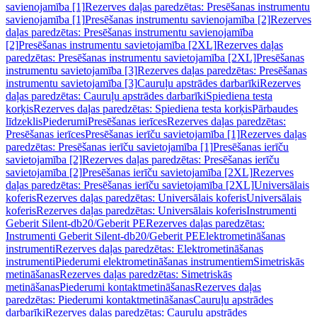
savienojamība [1]
Rezerves daļas paredzētas: Presēšanas instrumentu
savienojamība [1]
Presēšanas instrumentu savienojamība [2]
Rezerves
daļas paredzētas: Presēšanas instrumentu savienojamība
[2]
Presēšanas instrumentu savietojamība [2XL]
Rezerves daļas
paredzētas: Presēšanas instrumentu savietojamība [2XL]
Presēšanas
instrumentu savietojamība [3]
Rezerves daļas paredzētas: Presēšanas
instrumentu savietojamība [3]
Cauruļu apstrādes darbarīki
Rezerves
daļas paredzētas: Cauruļu apstrādes darbarīki
Spiediena testa
korķis
Rezerves daļas paredzētas: Spiediena testa korķis
Pārbaudes
līdzeklis
Piederumi
Presēšanas ierīces
Rezerves daļas paredzētas:
Presēšanas ierīces
Presēšanas ierīču savietojamība [1]
Rezerves daļas
paredzētas: Presēšanas ierīču savietojamība [1]
Presēšanas ierīču
savietojamība [2]
Rezerves daļas paredzētas: Presēšanas ierīču
savietojamība [2]
Presēšanas ierīču savietojamība [2XL]
Rezerves
daļas paredzētas: Presēšanas ierīču savietojamība [2XL]
Universālais
koferis
Rezerves daļas paredzētas: Universālais koferis
Universālais
koferis
Rezerves daļas paredzētas: Universālais koferis
Instrumenti
Geberit Silent-db20/Geberit PE
Rezerves daļas paredzētas:
Instrumenti Geberit Silent-db20/Geberit PE
Elektrometināšanas
instrumenti
Rezerves daļas paredzētas: Elektrometināšanas
instrumenti
Piederumi elektrometināšanas instrumentiem
Simetriskās
metināšanas
Rezerves daļas paredzētas: Simetriskās
metināšanas
Piederumi kontaktmetināšanas
Rezerves daļas
paredzētas: Piederumi kontaktmetināšanas
Cauruļu apstrādes
darbarīki
Rezerves daļas paredzētas: Cauruļu apstrādes