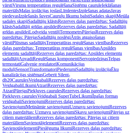
vārsti
Virsmu temperatūras regulēšana
Sistēmu caurule
Ieklāšanas
materiāls
Malas izolācijas joslas
Līmlentes
Izplešanas adatas
Javas
piedevas
Izplešanās šuves
Cauruļu līkumu balsti
Sadales skapji
Metāla
sadales skapji
Sadalītāju klāsts
Rezerves daļas paredzētas: Sadalītāju
klāsts
Sadalītāji grīdas apsildei
Rezerves daļas paredzētas: Sadalītāji
grīdas apsildei
Lodveida ventiļi
Termometrs
Pārejas
Rezerves daļas
paredzētas: Pārejas
Sadalītāju noslēgi
Ātrās atgaisošanas
vārsti
Plūsmas sadalītājs
Temperatūras regulēšanas vienības
Rezerves
daļas paredzētas: Temperatūras regulēšanas vienības
Apsildes
elementu sadalītāji
Rezerves daļas paredzētas: Apsildes elementu
sadalītāji
Apvadi
Regulēšanas komponenti
Servopiedziņas
Telpas
termostati
Galvenie regulatori
Komunikācijas
moduļi
Sensori
Transformatori
Piederumi
Sadalītāju izolācija
Ēku
kanalizācijas sistēmas
Geberit Silent-
db20
Caurules
Veidgabali
Rezerves daļas paredzētas:
Veidgabali
Līkumi
Atzari
Rezerves daļas paredzētas:
Atzari
Pārejas
Piekļuves caurules
Rezerves daļas paredzētas:
Piekļuves caurules
Veidgabali SuperTube
Līkumi
Īpašas formas
veidgabali
Savienojumi
Rezerves daļas paredzētas:
Savienojumi
Metināmie savienojumi
Uzmavu savienojumi
Rezerves
daļas paredzētas: Uzmavu savienojumi
Skavu savienojumi
Pārejas uz
citiem materiāliem
Rezerves daļas paredzētas: Pārejas uz citiem
materiāliem
Savienotājelementi
Rezerves daļas paredzētas:
Savienotājelementi
Pieslēguma līkumi
Rezerves daļas paredzētas: