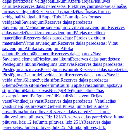
daļas paredzētas: Veidgabali
Līkumi
Atzari
Pārejas
Piekļuves
caurules
Rezerves daļas paredzētas: Piekļuves caurules
Pārejas
Īpašas
formas veidgabali
Rezerves daļas paredzētas: Īpašas formas
veidgabali
Veidgabali SuperTube
Līkumi
Īpašas formas
veidgabali
Savienojumi
Rezerves daļas paredzētas:
Savienojumi
Metināmie savienojumi
Uzmavu savienojumi
Rezerves
daļas paredzētas: Uzmavu savienojumi
Pārejas uz citiem
materiāliem
Rezerves daļas paredzētas: Pārejas uz citiem
materiāliem
Vītņu savienojumi
Rezerves daļas paredzētas: Vītņu
savienojumi
Atloka savienojumi
Atloka
adapteri
Savienotājelementi
Rezerves daļas paredzētas:
Savienotājelementi
Pieslēguma līkumi
Rezerves daļas paredzētas:
Pieslēguma līkumi
Pieslēguma uzmavas
Rezerves daļas paredzētas:
Pieslēguma uzmavas
Pieslēguma īscaurule
Rezerves daļas paredzētas:
Pieslēguma īscaurule
P veida sifoni
Rezerves daļas paredzētas: P
veida sifoni
Gliemežveida sifoni
Rezerves daļas paredzētas:
Gliemežveida sifoni
Piederumi
Cauruļu apskavas
Cauruļu apskavu
stiprinājumi
Balsta skavas
Noslēgi
Blīvējumi
Celtniecības
aizsargelementi
Palīgmateriāli
Kanalizācijas ventilācijas
vārsti
Ventilācijas vārsti
Rezerves daļas paredzētas: Ventilācijas
vārsti
Enerģijas pretvārsti
Geberit Pluvia jumta lietus ūdens
novadīšana
Jumta piltuves
Rezerves daļas paredzētas: Jumta
piltuves
Jumta piltuves, līdz 12 l/s
Rezerves daļas paredzētas: Jumta
piltuves, līdz 12 l/s
Jumta piltuves, līdz 25 l/s
Rezerves daļas
paredzētas: Jumta piltuves, līdz 25 l/s
Jumta piltuves, līdz