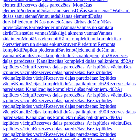
elementi
Rezerves daļas paredzētas: Montāžas
elementi
Piederumi
Dušas sānu sienas
Dušas sānu sienas
“Walk-in”
dušas sānu sienas
Vannu atdalīšanas elementi
Dušas
durvis
Piederumi
Nišas novietošanas kārbas dušām
Nišas
novietošanas kārbas
Piederumi
Vannas
Vannas no sanitārā
akrila
Taisnstūra vannas
Mākslīgā akmens vannas
Vannas
zīdaiņiem
Montāžas elementi
Kāju komplekti un komplekti ar
šķērsstieņiem un sienas enkurskrūvēm
Piederumi
Remonta
komplekti
Papildu piederumi
Savienotājelementi dušām un
vannām
Kanalizācijas komplekti dušas paliktņiem, d52
Rezerves
daļas paredzētas: Kanalizācijas komplekti dušas paliktņiem, d52
Ar
izplūdes vāciņu
Rezerves daļas paredzētas: Ar izplūdes vāciņu
Bez
izplūdes vāciņa
Rezerves daļas paredzētas: Bez izplūdes
vāciņa
Izplūdes vāciņš
Rezerves daļas paredzētas: Izplūdes
vāciņš
Kanalizācijas komplekti dušas paliktņiem, d62
Rezerves daļas
paredzētas: Kanalizācijas komplekti dušas paliktņiem, d62
Ar
izplūdes vāciņu
Rezerves daļas paredzētas: Ar izplūdes vāciņu
Bez
izplūdes vāciņa
Rezerves daļas paredzētas: Bez izplūdes
vāciņa
Izplūdes vāciņš
Rezerves daļas paredzētas: Izplūdes
vāciņš
Kanalizācijas komplekti dušas paliktņiem, d90
Rezerves daļas
paredzētas: Kanalizācijas komplekti dušas paliktņiem, d90
Ar
izplūdes vāciņu
Rezerves daļas paredzētas: Ar izplūdes vāciņu
Bez
izplūdes vāciņa
Rezerves daļas paredzētas: Bez izplūdes
vāciņa
Izplūdes vāciņš
Rezerves daļas paredzētas: Izplūdes
vāciņš
Kanalizācijas komplekti vannām, d52
Rezerves daļas