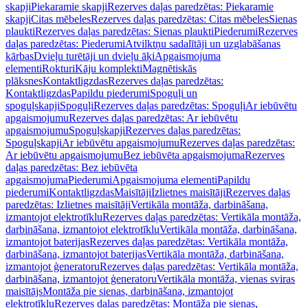
skapji
Piekaramie skapji
Rezerves daļas paredzētas: Piekaramie
skapji
Citas mēbeles
Rezerves daļas paredzētas: Citas mēbeles
Sienas
plaukti
Rezerves daļas paredzētas: Sienas plaukti
Piederumi
Rezerves
daļas paredzētas: Piederumi
Atvilktņu sadalītāji un uzglabāšanas
kārbas
Dvieļu turētāji un dvieļu āķi
Apgaismojuma
elementi
Rokturi
Kāju komplekti
Magnētiskās
plāksnes
Kontaktligzdas
Rezerves daļas paredzētas:
Kontaktligzdas
Papildu piederumi
Spoguļi un
spoguļskapji
Spoguļi
Rezerves daļas paredzētas: Spoguļi
Ar iebūvētu
apgaismojumu
Rezerves daļas paredzētas: Ar iebūvētu
apgaismojumu
Spoguļskapji
Rezerves daļas paredzētas:
Spoguļskapji
Ar iebūvētu apgaismojumu
Rezerves daļas paredzētas:
Ar iebūvētu apgaismojumu
Bez iebūvēta apgaismojuma
Rezerves
daļas paredzētas: Bez iebūvēta
apgaismojuma
Piederumi
Apgaismojuma elementi
Papildu
piederumi
Kontaktligzdas
Maisītāji
Izlietnes maisītāji
Rezerves daļas
paredzētas: Izlietnes maisītāji
Vertikāla montāža, darbināšana,
izmantojot elektrotīklu
Rezerves daļas paredzētas: Vertikāla montāža,
darbināšana, izmantojot elektrotīklu
Vertikāla montāža, darbināšana,
izmantojot baterijas
Rezerves daļas paredzētas: Vertikāla montāža,
darbināšana, izmantojot baterijas
Vertikāla montāža, darbināšana,
izmantojot ģeneratoru
Rezerves daļas paredzētas: Vertikāla montāža,
darbināšana, izmantojot ģeneratoru
Vertikāla montāža, vienas sviras
maisītājs
Montāža pie sienas, darbināšana, izmantojot
elektrotīklu
Rezerves daļas paredzētas: Montāža pie sienas,