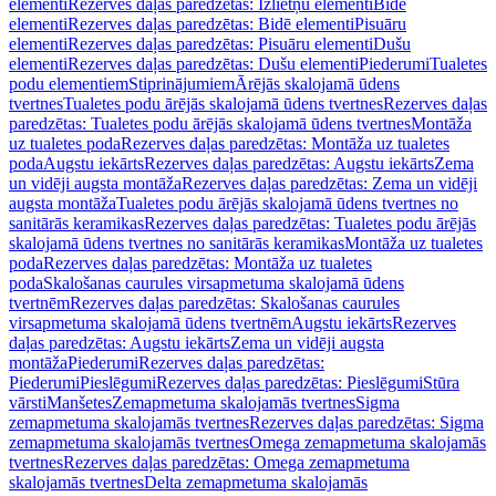
elementi
Rezerves daļas paredzētas: Izlietņu elementi
Bidē
elementi
Rezerves daļas paredzētas: Bidē elementi
Pisuāru
elementi
Rezerves daļas paredzētas: Pisuāru elementi
Dušu
elementi
Rezerves daļas paredzētas: Dušu elementi
Piederumi
Tualetes
podu elementiem
Stiprinājumiem
Ārējās skalojamā ūdens
tvertnes
Tualetes podu ārējās skalojamā ūdens tvertnes
Rezerves daļas
paredzētas: Tualetes podu ārējās skalojamā ūdens tvertnes
Montāža
uz tualetes poda
Rezerves daļas paredzētas: Montāža uz tualetes
poda
Augstu iekārts
Rezerves daļas paredzētas: Augstu iekārts
Zema
un vidēji augsta montāža
Rezerves daļas paredzētas: Zema un vidēji
augsta montāža
Tualetes podu ārējās skalojamā ūdens tvertnes no
sanitārās keramikas
Rezerves daļas paredzētas: Tualetes podu ārējās
skalojamā ūdens tvertnes no sanitārās keramikas
Montāža uz tualetes
poda
Rezerves daļas paredzētas: Montāža uz tualetes
poda
Skalošanas caurules virsapmetuma skalojamā ūdens
tvertnēm
Rezerves daļas paredzētas: Skalošanas caurules
virsapmetuma skalojamā ūdens tvertnēm
Augstu iekārts
Rezerves
daļas paredzētas: Augstu iekārts
Zema un vidēji augsta
montāža
Piederumi
Rezerves daļas paredzētas:
Piederumi
Pieslēgumi
Rezerves daļas paredzētas: Pieslēgumi
Stūra
vārsti
Manšetes
Zemapmetuma skalojamās tvertnes
Sigma
zemapmetuma skalojamās tvertnes
Rezerves daļas paredzētas: Sigma
zemapmetuma skalojamās tvertnes
Omega zemapmetuma skalojamās
tvertnes
Rezerves daļas paredzētas: Omega zemapmetuma
skalojamās tvertnes
Delta zemapmetuma skalojamās