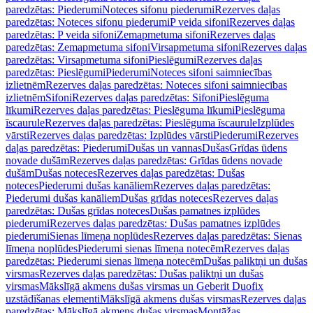
paredzētas: Piederumi
Noteces sifonu piederumi
Rezerves daļas
paredzētas: Noteces sifonu piederumi
P veida sifoni
Rezerves daļas
paredzētas: P veida sifoni
Zemapmetuma sifoni
Rezerves daļas
paredzētas: Zemapmetuma sifoni
Virsapmetuma sifoni
Rezerves daļas
paredzētas: Virsapmetuma sifoni
Pieslēgumi
Rezerves daļas
paredzētas: Pieslēgumi
Piederumi
Noteces sifoni saimniecības
izlietnēm
Rezerves daļas paredzētas: Noteces sifoni saimniecības
izlietnēm
Sifoni
Rezerves daļas paredzētas: Sifoni
Pieslēguma
līkumi
Rezerves daļas paredzētas: Pieslēguma līkumi
Pieslēguma
īscaurule
Rezerves daļas paredzētas: Pieslēguma īscaurule
Izplūdes
vārsti
Rezerves daļas paredzētas: Izplūdes vārsti
Piederumi
Rezerves
daļas paredzētas: Piederumi
Dušas un vannas
Dušas
Grīdas ūdens
novade dušām
Rezerves daļas paredzētas: Grīdas ūdens novade
dušām
Dušas noteces
Rezerves daļas paredzētas: Dušas
noteces
Piederumi dušas kanāliem
Rezerves daļas paredzētas:
Piederumi dušas kanāliem
Dušas grīdas noteces
Rezerves daļas
paredzētas: Dušas grīdas noteces
Dušas pamatnes izplūdes
piederumi
Rezerves daļas paredzētas: Dušas pamatnes izplūdes
piederumi
Sienas līmeņa noplūdes
Rezerves daļas paredzētas: Sienas
līmeņa noplūdes
Piederumi sienas līmeņa notecēm
Rezerves daļas
paredzētas: Piederumi sienas līmeņa notecēm
Dušas paliktņi un dušas
virsmas
Rezerves daļas paredzētas: Dušas paliktņi un dušas
virsmas
Mākslīgā akmens dušas virsmas un Geberit Duofix
uzstādīšanas elementi
Mākslīgā akmens dušas virsmas
Rezerves daļas
paredzētas: Mākslīgā akmens dušas virsmas
Montāžas