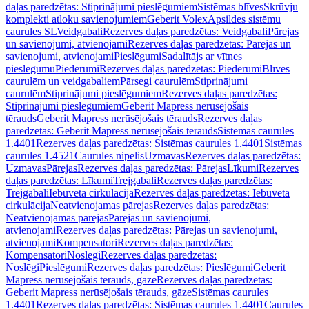
daļas paredzētas: Stiprinājumi pieslēgumiem
Sistēmas blīves
Skrūvju
komplekti atloku savienojumiem
Geberit Volex
Apsildes sistēmu
caurules SL
Veidgabali
Rezerves daļas paredzētas: Veidgabali
Pārejas
un savienojumi, atvienojami
Rezerves daļas paredzētas: Pārejas un
savienojumi, atvienojami
Pieslēgumi
Sadalītājs ar vītnes
pieslēgumu
Piederumi
Rezerves daļas paredzētas: Piederumi
Blīves
caurulēm un veidgabaliem
Pārsegi caurulēm
Stiprinājumi
caurulēm
Stiprinājumi pieslēgumiem
Rezerves daļas paredzētas:
Stiprinājumi pieslēgumiem
Geberit Mapress nerūsējošais
tērauds
Geberit Mapress nerūsējošais tērauds
Rezerves daļas
paredzētas: Geberit Mapress nerūsējošais tērauds
Sistēmas caurules
1.4401
Rezerves daļas paredzētas: Sistēmas caurules 1.4401
Sistēmas
caurules 1.4521
Caurules nipelis
Uzmavas
Rezerves daļas paredzētas:
Uzmavas
Pārejas
Rezerves daļas paredzētas: Pārejas
Līkumi
Rezerves
daļas paredzētas: Līkumi
Trejgabali
Rezerves daļas paredzētas:
Trejgabali
Iebūvēta cirkulācija
Rezerves daļas paredzētas: Iebūvēta
cirkulācija
Neatvienojamas pārejas
Rezerves daļas paredzētas:
Neatvienojamas pārejas
Pārejas un savienojumi,
atvienojami
Rezerves daļas paredzētas: Pārejas un savienojumi,
atvienojami
Kompensatori
Rezerves daļas paredzētas:
Kompensatori
Noslēgi
Rezerves daļas paredzētas:
Noslēgi
Pieslēgumi
Rezerves daļas paredzētas: Pieslēgumi
Geberit
Mapress nerūsējošais tērauds, gāze
Rezerves daļas paredzētas:
Geberit Mapress nerūsējošais tērauds, gāze
Sistēmas caurules
1.4401
Rezerves daļas paredzētas: Sistēmas caurules 1.4401
Caurules