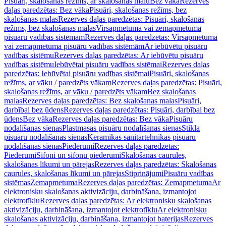
Pisuāri, skalošanas režīms, ar skalošanas malu
Bez vāka
Rezerves
daļas paredzētas: Bez vāka
Pisuāri, skalošanas režīms, bez
skalošanas malas
Rezerves daļas paredzētas: Pisuāri, skalošanas
režīms, bez skalošanas malas
Virsapmetuma vai zemapmetuma
pisuāru vadības sistēmām
Rezerves daļas paredzētas: Virsapmetuma
vai zemapmetuma pisuāru vadības sistēmām
Ar iebūvētu pisuāru
vadības sistēmu
Rezerves daļas paredzētas: Ar iebūvētu pisuāru
vadības sistēmu
Iebūvētai pisuāru vadības sistēmai
Rezerves daļas
paredzētas: Iebūvētai pisuāru vadības sistēmai
Pisuāri, skalošanas
režīms, ar vāku / paredzēts vākam
Rezerves daļas paredzētas: Pisuāri,
skalošanas režīms, ar vāku / paredzēts vākam
Bez skalošanas
malas
Rezerves daļas paredzētas: Bez skalošanas malas
Pisuāri,
darbībai bez ūdens
Rezerves daļas paredzētas: Pisuāri, darbībai bez
ūdens
Bez vāka
Rezerves daļas paredzētas: Bez vāka
Pisuāru
nodalīšanas sienas
Plastmasas pisuāru nodalīšanas sienas
Stikla
pisuāru nodalīšanas sienas
Keramikas sanitārtehnikas pisuāru
nodalīšanas sienas
Piederumi
Rezerves daļas paredzētas:
Piederumi
Sifoni un sifonu piederumi
Skalošanas caurules,
skalošanas līkumi un pārejas
Rezerves daļas paredzētas: Skalošanas
caurules, skalošanas līkumi un pārejas
Stiprinājumi
Pisuāru vadības
sistēmas
Zemapmetuma
Rezerves daļas paredzētas: Zemapmetuma
Ar
elektronisku skalošanas aktivizāciju, darbināšana, izmantojot
elektrotīklu
Rezerves daļas paredzētas: Ar elektronisku skalošanas
aktivizāciju, darbināšana, izmantojot elektrotīklu
Ar elektronisku
skalošanas aktivizāciju, darbināšana, izmantojot baterijas
Rezerves