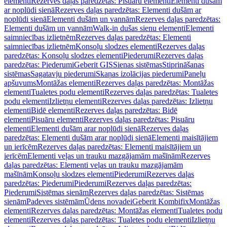
elementi
Rezerves daļas paredzētas: Pisuāru elementi
Elementi dušām
ar noplūdi sienā
Rezerves daļas paredzētas: Elementi dušām ar
noplūdi sienā
Elementi dušām un vannām
Rezerves daļas paredzētas:
Elementi dušām un vannām
Walk-in dušas sienu elementi
Elementi
saimniecības izlietnēm
Rezerves daļas paredzētas: Elementi
saimniecības izlietnēm
Konsoļu slodzes elementi
Rezerves daļas
paredzētas: Konsoļu slodzes elementi
Piederumi
Rezerves daļas
paredzētas: Piederumi
Geberit GIS
Sienas sistēmas
Stiprināšanas
sistēmas
Sagatavju piederumi
Skaņas izolācijas piederumi
Paneļu
apšuvums
Montāžas elementi
Rezerves daļas paredzētas: Montāžas
elementi
Tualetes podu elementi
Rezerves daļas paredzētas: Tualetes
podu elementi
Izlietņu elementi
Rezerves daļas paredzētas: Izlietņu
elementi
Bidē elementi
Rezerves daļas paredzētas: Bidē
elementi
Pisuāru elementi
Rezerves daļas paredzētas: Pisuāru
elementi
Elementi dušām arar noplūdi sienā
Rezerves daļas
paredzētas: Elementi dušām arar noplūdi sienā
Elementi maisītājiem
un ierīcēm
Rezerves daļas paredzētas: Elementi maisītājiem un
ierīcēm
Elementi veļas un trauku mazgājamām mašīnām
Rezerves
daļas paredzētas: Elementi veļas un trauku mazgājamām
mašīnām
Konsoļu slodzes elementi
Piederumi
Rezerves daļas
paredzētas: Piederumi
Piederumi
Rezerves daļas paredzētas:
Piederumi
Sistēmas sienām
Rezerves daļas paredzētas: Sistēmas
sienām
Padeves sistēmām
Ūdens novadei
Geberit Kombifix
Montāžas
elementi
Rezerves daļas paredzētas: Montāžas elementi
Tualetes podu
elementi
Rezerves daļas paredzētas: Tualetes podu elementi
Izlietņu