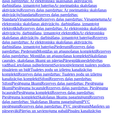
daļas paredzētas: Ar elektronisku skalošanas aktivizāciju,
darbināšana, izmantojot baterijas
Ar pneimatisku skalošanas
aktivizāciju
Rezerves daļas paredzētas: Ar pneimatisku skalošanas
aktivizāciju
Standarta
Rezerves daļas paredzētas:
Standarta
Virsapmetuma
Rezerves daļas paredzētas: Virsapmetuma
Ar
elektronisku skalošanas aktivizāciju, darbināšana, izmantojot
elektrotīklu
Rezerves daļas paredzētas: Ar elektronisku skalošanas
aktivizāciju, darbināšana, izmantojot elektrotīklu
Ar elektronisku
skalošanas aktivizāciju, darbināšana, izmantojot baterijas
Rezerves
daļas paredzētas: Ar elektronisku skalošanas aktivizāciju,
darbināšana, izmantojot baterijas
Piederumi
Rezerves daļas
paredzētas: Piederumi
Montāžas un atjaunošanas komplekti
Rezerves
daļas paredzētas: Montāžas un atjaunošanas komplekti
Skalošanas
caurules, skalošanas līkumi un pārejas
Pārsegplāksnes
Iebūvētas
vadības
Lietošanas palīgelementi
Savienotājelementi tualetes podiem,
pisuāriem un bidē
Tualetes podu un izlietņu kanalizācijas
komplekti
Rezerves daļas paredzētas: Tualetes podu un izlietņu
kanalizācijas komplekti
Sifoni
Rezerves daļas paredzētas:
Sifoni
Pieslēguma līkumi
Rezerves daļas paredzētas: Pieslēguma
līkumi
Pieslēguma īscaurule
Rezerves daļas paredzētas: Pieslēguma
īscaurule
Pieslēguma komplekti
Rezerves daļas paredzētas:
Pieslēguma komplekti
Skalošanas līkumu pagarinājumi
Rezerves
daļas paredzētas: Skalošanas līkumu pagarinājumi
PVC
pieslēgumi
Rezerves daļas paredzētas: PVC pieslēgumi
Manšetes un
pārsegvāki
Pārejas un savienojuma gabali
Pisuāru kanalizācijas