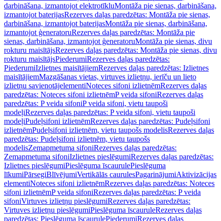
darbināšana, izmantojot elektrotīklu
Montāža pie sienas, darbināšana,
izmantojot baterijas
Rezerves daļas paredzētas: Montāža pie sienas,
darbināšana, izmantojot baterijas
Montāža pie sienas, darbināšana,
izmantojot ģeneratoru
Rezerves daļas paredzētas: Montāža pie
sienas, darbināšana, izmantojot ģeneratoru
Montāža pie sienas, divu
rokturu maisītājs
Rezerves daļas paredzētas: Montāža pie sienas, divu
rokturu maisītājs
Piederumi
Rezerves daļas paredzētas:
Piederumi
Izlietnes maisītājiem
Rezerves daļas paredzētas: Izlietnes
maisītājiem
Mazgāšanas vietas, virtuves izlietņu, ierīču un lieto
izlietņu savienotājelementi
Noteces sifoni izlietnēm
Rezerves daļas
paredzētas: Noteces sifoni izlietnēm
P veida sifoni
Rezerves daļas
paredzētas: P veida sifoni
P veida sifoni, vietu taupoši
modeļi
Rezerves daļas paredzētas: P veida sifoni, vietu taupoši
modeļi
Pudeļsifoni izlietnēm
Rezerves daļas paredzētas: Pudeļsifoni
izlietnēm
Pudeļsifoni izlietnēm, vietu taupošs modelis
Rezerves daļas
paredzētas: Pudeļsifoni izlietnēm, vietu taupošs
modelis
Zemapmetuma sifoni
Rezerves daļas paredzētas:
Zemapmetuma sifoni
Izlietnes pieslēgumi
Rezerves daļas paredzētas:
Izlietnes pieslēgumi
Pieslēguma īscaurule
Pieslēguma
līkumi
Pārsegi
Blīvējumi
Vertikālās caurules
Pagarinājumi
Aktivizācijas
elementi
Noteces sifoni izlietnēm
Rezerves daļas paredzētas: Noteces
sifoni izlietnēm
P veida sifoni
Rezerves daļas paredzētas: P veida
sifoni
Virtuves izlietņu pieslēgumi
Rezerves daļas paredzētas:
Virtuves izlietņu pieslēgumi
Pieslēguma īscaurule
Rezerves daļas
paredzētas: Pieslēguma īscaurule
Piederumi
Rezerves daļas