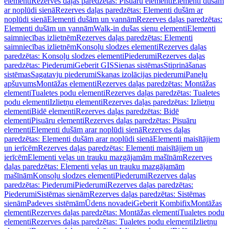
elementi
Rezerves daļas paredzētas: Pisuāru elementi
Elementi dušām
ar noplūdi sienā
Rezerves daļas paredzētas: Elementi dušām ar
noplūdi sienā
Elementi dušām un vannām
Rezerves daļas paredzētas:
Elementi dušām un vannām
Walk-in dušas sienu elementi
Elementi
saimniecības izlietnēm
Rezerves daļas paredzētas: Elementi
saimniecības izlietnēm
Konsoļu slodzes elementi
Rezerves daļas
paredzētas: Konsoļu slodzes elementi
Piederumi
Rezerves daļas
paredzētas: Piederumi
Geberit GIS
Sienas sistēmas
Stiprināšanas
sistēmas
Sagatavju piederumi
Skaņas izolācijas piederumi
Paneļu
apšuvums
Montāžas elementi
Rezerves daļas paredzētas: Montāžas
elementi
Tualetes podu elementi
Rezerves daļas paredzētas: Tualetes
podu elementi
Izlietņu elementi
Rezerves daļas paredzētas: Izlietņu
elementi
Bidē elementi
Rezerves daļas paredzētas: Bidē
elementi
Pisuāru elementi
Rezerves daļas paredzētas: Pisuāru
elementi
Elementi dušām arar noplūdi sienā
Rezerves daļas
paredzētas: Elementi dušām arar noplūdi sienā
Elementi maisītājiem
un ierīcēm
Rezerves daļas paredzētas: Elementi maisītājiem un
ierīcēm
Elementi veļas un trauku mazgājamām mašīnām
Rezerves
daļas paredzētas: Elementi veļas un trauku mazgājamām
mašīnām
Konsoļu slodzes elementi
Piederumi
Rezerves daļas
paredzētas: Piederumi
Piederumi
Rezerves daļas paredzētas:
Piederumi
Sistēmas sienām
Rezerves daļas paredzētas: Sistēmas
sienām
Padeves sistēmām
Ūdens novadei
Geberit Kombifix
Montāžas
elementi
Rezerves daļas paredzētas: Montāžas elementi
Tualetes podu
elementi
Rezerves daļas paredzētas: Tualetes podu elementi
Izlietņu