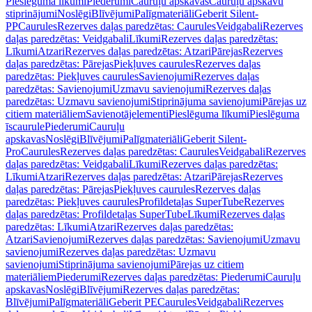
Pieslēguma līkumi
Piederumi
Cauruļu apskavas
Cauruļu apskavu
stiprinājumi
Noslēgi
Blīvējumi
Palīgmateriāli
Geberit Silent-
PP
Caurules
Rezerves daļas paredzētas: Caurules
Veidgabali
Rezerves
daļas paredzētas: Veidgabali
Līkumi
Rezerves daļas paredzētas:
Līkumi
Atzari
Rezerves daļas paredzētas: Atzari
Pārejas
Rezerves
daļas paredzētas: Pārejas
Piekļuves caurules
Rezerves daļas
paredzētas: Piekļuves caurules
Savienojumi
Rezerves daļas
paredzētas: Savienojumi
Uzmavu savienojumi
Rezerves daļas
paredzētas: Uzmavu savienojumi
Stiprinājuma savienojumi
Pārejas uz
citiem materiāliem
Savienotājelementi
Pieslēguma līkumi
Pieslēguma
īscaurule
Piederumi
Cauruļu
apskavas
Noslēgi
Blīvējumi
Palīgmateriāli
Geberit Silent-
Pro
Caurules
Rezerves daļas paredzētas: Caurules
Veidgabali
Rezerves
daļas paredzētas: Veidgabali
Līkumi
Rezerves daļas paredzētas:
Līkumi
Atzari
Rezerves daļas paredzētas: Atzari
Pārejas
Rezerves
daļas paredzētas: Pārejas
Piekļuves caurules
Rezerves daļas
paredzētas: Piekļuves caurules
Profildetaļas SuperTube
Rezerves
daļas paredzētas: Profildetaļas SuperTube
Līkumi
Rezerves daļas
paredzētas: Līkumi
Atzari
Rezerves daļas paredzētas:
Atzari
Savienojumi
Rezerves daļas paredzētas: Savienojumi
Uzmavu
savienojumi
Rezerves daļas paredzētas: Uzmavu
savienojumi
Stiprinājuma savienojumi
Pārejas uz citiem
materiāliem
Piederumi
Rezerves daļas paredzētas: Piederumi
Cauruļu
apskavas
Noslēgi
Blīvējumi
Rezerves daļas paredzētas:
Blīvējumi
Palīgmateriāli
Geberit PE
Caurules
Veidgabali
Rezerves