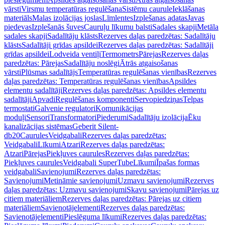
vārsti
Virsmu temperatūras regulēšana
Sistēmu caurule
Ieklāšanas
materiāls
Malas izolācijas joslas
Līmlentes
Izplešanas adatas
Javas
piedevas
Izplešanās šuves
Cauruļu līkumu balsti
Sadales skapji
Metāla
sadales skapji
Sadalītāju klāsts
Rezerves daļas paredzētas: Sadalītāju
klāsts
Sadalītāji grīdas apsildei
Rezerves daļas paredzētas: Sadalītāji
grīdas apsildei
Lodveida ventiļi
Termometrs
Pārejas
Rezerves daļas
paredzētas: Pārejas
Sadalītāju noslēgi
Ātrās atgaisošanas
vārsti
Plūsmas sadalītājs
Temperatūras regulēšanas vienības
Rezerves
daļas paredzētas: Temperatūras regulēšanas vienības
Apsildes
elementu sadalītāji
Rezerves daļas paredzētas: Apsildes elementu
sadalītāji
Apvadi
Regulēšanas komponenti
Servopiedziņas
Telpas
termostati
Galvenie regulatori
Komunikācijas
moduļi
Sensori
Transformatori
Piederumi
Sadalītāju izolācija
Ēku
kanalizācijas sistēmas
Geberit Silent-
db20
Caurules
Veidgabali
Rezerves daļas paredzētas:
Veidgabali
Līkumi
Atzari
Rezerves daļas paredzētas:
Atzari
Pārejas
Piekļuves caurules
Rezerves daļas paredzētas:
Piekļuves caurules
Veidgabali SuperTube
Līkumi
Īpašas formas
veidgabali
Savienojumi
Rezerves daļas paredzētas:
Savienojumi
Metināmie savienojumi
Uzmavu savienojumi
Rezerves
daļas paredzētas: Uzmavu savienojumi
Skavu savienojumi
Pārejas uz
citiem materiāliem
Rezerves daļas paredzētas: Pārejas uz citiem
materiāliem
Savienotājelementi
Rezerves daļas paredzētas:
Savienotājelementi
Pieslēguma līkumi
Rezerves daļas paredzētas: