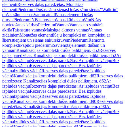
elementi
Rezerves daļas paredzētas: Montāžas
elementi
Piederumi
Dušas sānu sienas
Dušas sānu sienas
“Walk-in”
dušas sānu sienas
Vannu atdalīšanas elementi
Dušas
durvis
Piederumi
Nišas novietošanas kārbas dušām
Nišas
novietošanas kārbas
Piederumi
Vannas
Vannas no sanitārā
akrila
Taisnstūra vannas
Mākslīgā akmens vannas
Vannas
zīdaiņiem
Montāžas elementi
Kāju komplekti un komplekti ar
šķērsstieņiem un sienas enkurskrūvēm
Piederumi
Remonta
komplekti
Papildu piederumi
Savienotājelementi dušām un
vannām
Kanalizācijas komplekti dušas paliktņiem, d52
Rezerves
daļas paredzētas: Kanalizācijas komplekti dušas paliktņiem, d52
Ar
izplūdes vāciņu
Rezerves daļas paredzētas: Ar izplūdes vāciņu
Bez
izplūdes vāciņa
Rezerves daļas paredzētas: Bez izplūdes
vāciņa
Izplūdes vāciņš
Rezerves daļas paredzētas: Izplūdes
vāciņš
Kanalizācijas komplekti dušas paliktņiem, d62
Rezerves daļas
paredzētas: Kanalizācijas komplekti dušas paliktņiem, d62
Ar
izplūdes vāciņu
Rezerves daļas paredzētas: Ar izplūdes vāciņu
Bez
izplūdes vāciņa
Rezerves daļas paredzētas: Bez izplūdes
vāciņa
Izplūdes vāciņš
Rezerves daļas paredzētas: Izplūdes
vāciņš
Kanalizācijas komplekti dušas paliktņiem, d90
Rezerves daļas
paredzētas: Kanalizācijas komplekti dušas paliktņiem, d90
Ar
izplūdes vāciņu
Rezerves daļas paredzētas: Ar izplūdes vāciņu
Bez
izplūdes vāciņa
Rezerves daļas paredzētas: Bez izplūdes
vāciņa
Izplūdes vāciņš
Rezerves daļas paredzētas: Izplūdes
vāciņš
Kanalizācijas komplekti vannām, d52
Rezerves daļas