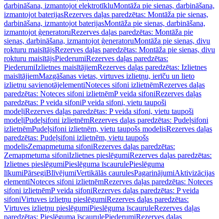
darbināšana, izmantojot elektrotīklu
Montāža pie sienas, darbināšana,
izmantojot baterijas
Rezerves daļas paredzētas: Montāža pie sienas,
darbināšana, izmantojot baterijas
Montāža pie sienas, darbināšana,
izmantojot ģeneratoru
Rezerves daļas paredzētas: Montāža pie
sienas, darbināšana, izmantojot ģeneratoru
Montāža pie sienas, divu
rokturu maisītājs
Rezerves daļas paredzētas: Montāža pie sienas, divu
rokturu maisītājs
Piederumi
Rezerves daļas paredzētas:
Piederumi
Izlietnes maisītājiem
Rezerves daļas paredzētas: Izlietnes
maisītājiem
Mazgāšanas vietas, virtuves izlietņu, ierīču un lieto
izlietņu savienotājelementi
Noteces sifoni izlietnēm
Rezerves daļas
paredzētas: Noteces sifoni izlietnēm
P veida sifoni
Rezerves daļas
paredzētas: P veida sifoni
P veida sifoni, vietu taupoši
modeļi
Rezerves daļas paredzētas: P veida sifoni, vietu taupoši
modeļi
Pudeļsifoni izlietnēm
Rezerves daļas paredzētas: Pudeļsifoni
izlietnēm
Pudeļsifoni izlietnēm, vietu taupošs modelis
Rezerves daļas
paredzētas: Pudeļsifoni izlietnēm, vietu taupošs
modelis
Zemapmetuma sifoni
Rezerves daļas paredzētas:
Zemapmetuma sifoni
Izlietnes pieslēgumi
Rezerves daļas paredzētas:
Izlietnes pieslēgumi
Pieslēguma īscaurule
Pieslēguma
līkumi
Pārsegi
Blīvējumi
Vertikālās caurules
Pagarinājumi
Aktivizācijas
elementi
Noteces sifoni izlietnēm
Rezerves daļas paredzētas: Noteces
sifoni izlietnēm
P veida sifoni
Rezerves daļas paredzētas: P veida
sifoni
Virtuves izlietņu pieslēgumi
Rezerves daļas paredzētas:
Virtuves izlietņu pieslēgumi
Pieslēguma īscaurule
Rezerves daļas
paredzētas: Pieslēguma īscaurule
Piederumi
Rezerves daļas