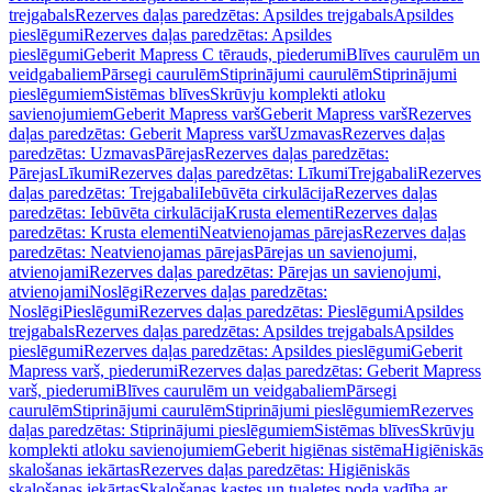
trejgabals
Rezerves daļas paredzētas: Apsildes trejgabals
Apsildes
pieslēgumi
Rezerves daļas paredzētas: Apsildes
pieslēgumi
Geberit Mapress C tērauds, piederumi
Blīves caurulēm un
veidgabaliem
Pārsegi caurulēm
Stiprinājumi caurulēm
Stiprinājumi
pieslēgumiem
Sistēmas blīves
Skrūvju komplekti atloku
savienojumiem
Geberit Mapress varš
Geberit Mapress varš
Rezerves
daļas paredzētas: Geberit Mapress varš
Uzmavas
Rezerves daļas
paredzētas: Uzmavas
Pārejas
Rezerves daļas paredzētas:
Pārejas
Līkumi
Rezerves daļas paredzētas: Līkumi
Trejgabali
Rezerves
daļas paredzētas: Trejgabali
Iebūvēta cirkulācija
Rezerves daļas
paredzētas: Iebūvēta cirkulācija
Krusta elementi
Rezerves daļas
paredzētas: Krusta elementi
Neatvienojamas pārejas
Rezerves daļas
paredzētas: Neatvienojamas pārejas
Pārejas un savienojumi,
atvienojami
Rezerves daļas paredzētas: Pārejas un savienojumi,
atvienojami
Noslēgi
Rezerves daļas paredzētas:
Noslēgi
Pieslēgumi
Rezerves daļas paredzētas: Pieslēgumi
Apsildes
trejgabals
Rezerves daļas paredzētas: Apsildes trejgabals
Apsildes
pieslēgumi
Rezerves daļas paredzētas: Apsildes pieslēgumi
Geberit
Mapress varš, piederumi
Rezerves daļas paredzētas: Geberit Mapress
varš, piederumi
Blīves caurulēm un veidgabaliem
Pārsegi
caurulēm
Stiprinājumi caurulēm
Stiprinājumi pieslēgumiem
Rezerves
daļas paredzētas: Stiprinājumi pieslēgumiem
Sistēmas blīves
Skrūvju
komplekti atloku savienojumiem
Geberit higiēnas sistēma
Higiēniskās
skalošanas iekārtas
Rezerves daļas paredzētas: Higiēniskās
skalošanas iekārtas
Skalošanas kastes un tualetes poda vadība ar