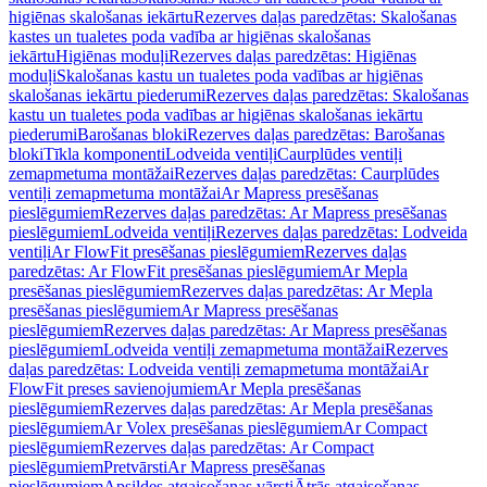
higiēnas skalošanas iekārtu
Rezerves daļas paredzētas: Skalošanas
kastes un tualetes poda vadība ar higiēnas skalošanas
iekārtu
Higiēnas moduļi
Rezerves daļas paredzētas: Higiēnas
moduļi
Skalošanas kastu un tualetes poda vadības ar higiēnas
skalošanas iekārtu piederumi
Rezerves daļas paredzētas: Skalošanas
kastu un tualetes poda vadības ar higiēnas skalošanas iekārtu
piederumi
Barošanas bloki
Rezerves daļas paredzētas: Barošanas
bloki
Tīkla komponenti
Lodveida ventiļi
Caurplūdes ventiļi
zemapmetuma montāžai
Rezerves daļas paredzētas: Caurplūdes
ventiļi zemapmetuma montāžai
Ar Mapress presēšanas
pieslēgumiem
Rezerves daļas paredzētas: Ar Mapress presēšanas
pieslēgumiem
Lodveida ventiļi
Rezerves daļas paredzētas: Lodveida
ventiļi
Ar FlowFit presēšanas pieslēgumiem
Rezerves daļas
paredzētas: Ar FlowFit presēšanas pieslēgumiem
Ar Mepla
presēšanas pieslēgumiem
Rezerves daļas paredzētas: Ar Mepla
presēšanas pieslēgumiem
Ar Mapress presēšanas
pieslēgumiem
Rezerves daļas paredzētas: Ar Mapress presēšanas
pieslēgumiem
Lodveida ventiļi zemapmetuma montāžai
Rezerves
daļas paredzētas: Lodveida ventiļi zemapmetuma montāžai
Ar
FlowFit preses savienojumiem
Ar Mepla presēšanas
pieslēgumiem
Rezerves daļas paredzētas: Ar Mepla presēšanas
pieslēgumiem
Ar Volex presēšanas pieslēgumiem
Ar Compact
pieslēgumiem
Rezerves daļas paredzētas: Ar Compact
pieslēgumiem
Pretvārsti
Ar Mapress presēšanas
pieslēgumiem
Apsildes atgaisošanas vārsti
Ātrās atgaisošanas