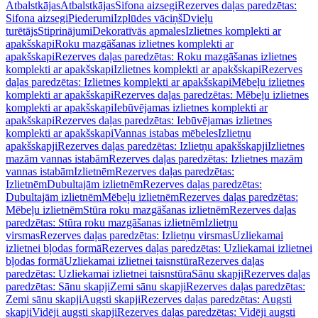
Atbalstkājas
Atbalstkājas
Sifona aizsegi
Rezerves daļas paredzētas:
Sifona aizsegi
Piederumi
Izplūdes vāciņš
Dvieļu
turētājs
Stiprinājumi
Dekoratīvās apmales
Izlietnes komplekti ar
apakšskapi
Roku mazgāšanas izlietnes komplekti ar
apakšskapi
Rezerves daļas paredzētas: Roku mazgāšanas izlietnes
komplekti ar apakšskapi
Izlietnes komplekti ar apakšskapi
Rezerves
daļas paredzētas: Izlietnes komplekti ar apakšskapi
Mēbeļu izlietnes
komplekti ar apakšskapi
Rezerves daļas paredzētas: Mēbeļu izlietnes
komplekti ar apakšskapi
Iebūvējamas izlietnes komplekti ar
apakšskapi
Rezerves daļas paredzētas: Iebūvējamas izlietnes
komplekti ar apakšskapi
Vannas istabas mēbeles
Izlietņu
apakšskapji
Rezerves daļas paredzētas: Izlietņu apakšskapji
Izlietnes
mazām vannas istabām
Rezerves daļas paredzētas: Izlietnes mazām
vannas istabām
Izlietnēm
Rezerves daļas paredzētas:
Izlietnēm
Dubultajām izlietnēm
Rezerves daļas paredzētas:
Dubultajām izlietnēm
Mēbeļu izlietnēm
Rezerves daļas paredzētas:
Mēbeļu izlietnēm
Stūra roku mazgāšanas izlietnēm
Rezerves daļas
paredzētas: Stūra roku mazgāšanas izlietnēm
Izlietņu
virsmas
Rezerves daļas paredzētas: Izlietņu virsmas
Uzliekamai
izlietnei bļodas formā
Rezerves daļas paredzētas: Uzliekamai izlietnei
bļodas formā
Uzliekamai izlietnei taisnstūra
Rezerves daļas
paredzētas: Uzliekamai izlietnei taisnstūra
Sānu skapji
Rezerves daļas
paredzētas: Sānu skapji
Zemi sānu skapji
Rezerves daļas paredzētas:
Zemi sānu skapji
Augsti skapji
Rezerves daļas paredzētas: Augsti
skapji
Vidēji augsti skapji
Rezerves daļas paredzētas: Vidēji augsti