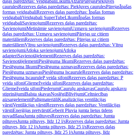
daļas paredzētas: Veidgabali
Līkumi
Atzari
Pārejas
Piekļuves
caurules
Rezerves daļas paredzētas: Piekļuves caurules
Pārejas
Īpašas
formas veidgabali
Rezerves daļas paredzētas: Īpašas formas
veidgabali
Veidgabali SuperTube
Līkumi
Īpašas formas
veidgabali
Savienojumi
Rezerves daļas paredzētas:
Savienojumi
Metināmie savienojumi
Uzmavu savienojumi
Rezerves
daļas paredzētas: Uzmavu savienojumi
Pārejas uz citiem
materiāliem
Rezerves daļas paredzētas: Pārejas uz citiem
materiāliem
Vītņu savienojumi
Rezerves daļas paredzētas: Vītņu
savienojumi
Atloka savienojumi
Atloka
adapteri
Savienotājelementi
Rezerves daļas paredzētas:
Savienotājelementi
Pieslēguma līkumi
Rezerves daļas paredzētas:
Pieslēguma līkumi
Pieslēguma uzmavas
Rezerves daļas paredzētas:
Pieslēguma uzmavas
Pieslēguma īscaurule
Rezerves daļas paredzētas:
Pieslēguma īscaurule
P veida sifoni
Rezerves daļas paredzētas: P
veida sifoni
Gliemežveida sifoni
Rezerves daļas paredzētas:
Gliemežveida sifoni
Piederumi
Cauruļu apskavas
Cauruļu apskavu
stiprinājumi
Balsta skavas
Noslēgi
Blīvējumi
Celtniecības
aizsargelementi
Palīgmateriāli
Kanalizācijas ventilācijas
vārsti
Ventilācijas vārsti
Rezerves daļas paredzētas: Ventilācijas
vārsti
Enerģijas pretvārsti
Geberit Pluvia jumta lietus ūdens
novadīšana
Jumta piltuves
Rezerves daļas paredzētas: Jumta
piltuves
Jumta piltuves, līdz 12 l/s
Rezerves daļas paredzētas: Jumta
piltuves, līdz 12 l/s
Jumta piltuves, līdz 25 l/s
Rezerves daļas
paredzētas: Jumta piltuves, līdz 25 l/s
Jumta piltuves, līdz