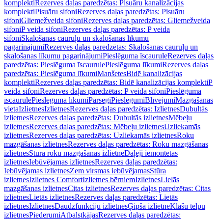
komplekti
Rezerves daļas paredzētas: Pisuāru kanalizācijas
komplekti
Pisuāru sifoni
Rezerves daļas paredzētas: Pisuāru
sifoni
Gliemežveida sifoni
Rezerves daļas paredzētas: Gliemežveida
sifoni
P veida sifoni
Rezerves daļas paredzētas: P veida
sifoni
Skalošanas cauruļu un skalošanas līkumu
pagarinājumi
Rezerves daļas paredzētas: Skalošanas cauruļu un
skalošanas līkumu pagarinājumi
Pieslēguma īscaurule
Rezerves daļas
paredzētas: Pieslēguma īscaurule
Pieslēguma līkumi
Rezerves daļas
paredzētas: Pieslēguma līkumi
Manšetes
Bidē kanalizācijas
komplekti
Rezerves daļas paredzētas: Bidē kanalizācijas komplekti
P
veida sifoni
Rezerves daļas paredzētas: P veida sifoni
Pieslēguma
īscaurule
Pieslēguma līkumi
Pārsegi
Pieslēgumi
Blīvējumi
Mazgāšanas
vieta
Izlietnes
Izlietnes
Rezerves daļas paredzētas: Izlietnes
Dubultās
izlietnes
Rezerves daļas paredzētas: Dubultās izlietnes
Mēbeļu
izlietnes
Rezerves daļas paredzētas: Mēbeļu izlietnes
Uzliekamās
izlietnes
Rezerves daļas paredzētas: Uzliekamās izlietnes
Roku
mazgāšanas izlietnes
Rezerves daļas paredzētas: Roku mazgāšanas
izlietnes
Stūra roku mazgāšanas izlietne
Daļēji iemontētās
izlietnes
Iebūvējamas izlietnes
Rezerves daļas paredzētas:
Iebūvējamas izlietnes
Zem virsmas iebūvējamas
Stūra
izlietnes
Izlietnes Comfort
Izlietnes bērniem
Izlietnes
Lielās
mazgāšanas izlietnes
Citas izlietnes
Rezerves daļas paredzētas: Citas
izlietnes
Lietās izlietnes
Rezerves daļas paredzētas: Lietās
izlietnes
Izlietnes
Daudzfunkciju izlietnes
Ģipša izlietne
Klašu telpu
izlietnes
Piederumi
Atbalstkājas
Rezerves daļas paredzētas: