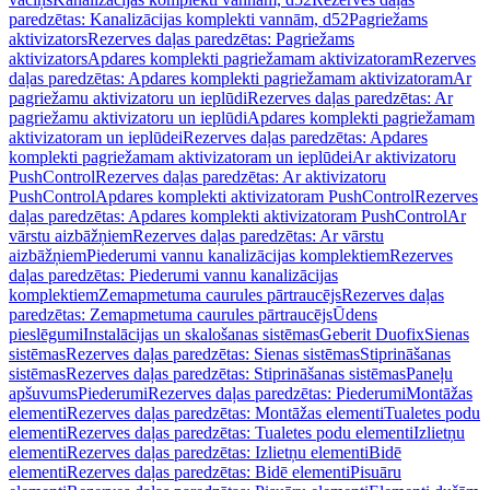
paredzētas: Kanalizācijas komplekti vannām, d52
Pagriežams
aktivizators
Rezerves daļas paredzētas: Pagriežams
aktivizators
Apdares komplekti pagriežamam aktivizatoram
Rezerves
daļas paredzētas: Apdares komplekti pagriežamam aktivizatoram
Ar
pagriežamu aktivizatoru un ieplūdi
Rezerves daļas paredzētas: Ar
pagriežamu aktivizatoru un ieplūdi
Apdares komplekti pagriežamam
aktivizatoram un ieplūdei
Rezerves daļas paredzētas: Apdares
komplekti pagriežamam aktivizatoram un ieplūdei
Ar aktivizatoru
PushControl
Rezerves daļas paredzētas: Ar aktivizatoru
PushControl
Apdares komplekti aktivizatoram PushControl
Rezerves
daļas paredzētas: Apdares komplekti aktivizatoram PushControl
Ar
vārstu aizbāžņiem
Rezerves daļas paredzētas: Ar vārstu
aizbāžņiem
Piederumi vannu kanalizācijas komplektiem
Rezerves
daļas paredzētas: Piederumi vannu kanalizācijas
komplektiem
Zemapmetuma caurules pārtraucējs
Rezerves daļas
paredzētas: Zemapmetuma caurules pārtraucējs
Ūdens
pieslēgumi
Instalācijas un skalošanas sistēmas
Geberit Duofix
Sienas
sistēmas
Rezerves daļas paredzētas: Sienas sistēmas
Stiprināšanas
sistēmas
Rezerves daļas paredzētas: Stiprināšanas sistēmas
Paneļu
apšuvums
Piederumi
Rezerves daļas paredzētas: Piederumi
Montāžas
elementi
Rezerves daļas paredzētas: Montāžas elementi
Tualetes podu
elementi
Rezerves daļas paredzētas: Tualetes podu elementi
Izlietņu
elementi
Rezerves daļas paredzētas: Izlietņu elementi
Bidē
elementi
Rezerves daļas paredzētas: Bidē elementi
Pisuāru