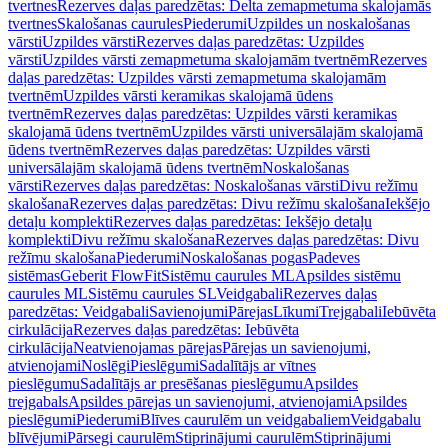
tvertnes
Rezerves daļas paredzētas: Delta zemapmetuma skalojamās
tvertnes
Skalošanas caurules
Piederumi
Uzpildes un noskalošanas
vārsti
Uzpildes vārsti
Rezerves daļas paredzētas: Uzpildes
vārsti
Uzpildes vārsti zemapmetuma skalojamām tvertnēm
Rezerves
daļas paredzētas: Uzpildes vārsti zemapmetuma skalojamām
tvertnēm
Uzpildes vārsti keramikas skalojamā ūdens
tvertnēm
Rezerves daļas paredzētas: Uzpildes vārsti keramikas
skalojamā ūdens tvertnēm
Uzpildes vārsti universālajām skalojamā
ūdens tvertnēm
Rezerves daļas paredzētas: Uzpildes vārsti
universālajām skalojamā ūdens tvertnēm
Noskalošanas
vārsti
Rezerves daļas paredzētas: Noskalošanas vārsti
Divu režīmu
skalošana
Rezerves daļas paredzētas: Divu režīmu skalošana
Iekšējo
detaļu komplekti
Rezerves daļas paredzētas: Iekšējo detaļu
komplekti
Divu režīmu skalošana
Rezerves daļas paredzētas: Divu
režīmu skalošana
Piederumi
Noskalošanas pogas
Padeves
sistēmas
Geberit FlowFit
Sistēmu caurules ML
Apsildes sistēmu
caurules ML
Sistēmu caurules SL
Veidgabali
Rezerves daļas
paredzētas: Veidgabali
Savienojumi
Pārejas
Līkumi
Trejgabali
Iebūvēta
cirkulācija
Rezerves daļas paredzētas: Iebūvēta
cirkulācija
Neatvienojamas pārejas
Pārejas un savienojumi,
atvienojami
Noslēgi
Pieslēgumi
Sadalītājs ar vītnes
pieslēgumu
Sadalītājs ar presēšanas pieslēgumu
Apsildes
trejgabals
Apsildes pārejas un savienojumi, atvienojami
Apsildes
pieslēgumi
Piederumi
Blīves caurulēm un veidgabaliem
Veidgabalu
blīvējumi
Pārsegi caurulēm
Stiprinājumi caurulēm
Stiprinājumi