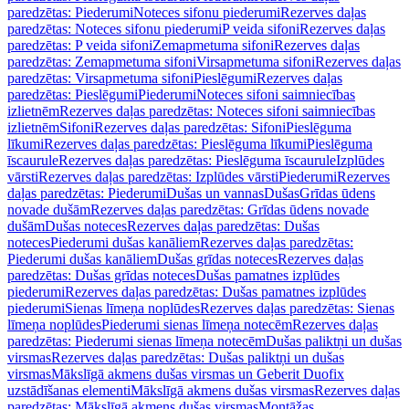
paredzētas: Piederumi
Noteces sifonu piederumi
Rezerves daļas
paredzētas: Noteces sifonu piederumi
P veida sifoni
Rezerves daļas
paredzētas: P veida sifoni
Zemapmetuma sifoni
Rezerves daļas
paredzētas: Zemapmetuma sifoni
Virsapmetuma sifoni
Rezerves daļas
paredzētas: Virsapmetuma sifoni
Pieslēgumi
Rezerves daļas
paredzētas: Pieslēgumi
Piederumi
Noteces sifoni saimniecības
izlietnēm
Rezerves daļas paredzētas: Noteces sifoni saimniecības
izlietnēm
Sifoni
Rezerves daļas paredzētas: Sifoni
Pieslēguma
līkumi
Rezerves daļas paredzētas: Pieslēguma līkumi
Pieslēguma
īscaurule
Rezerves daļas paredzētas: Pieslēguma īscaurule
Izplūdes
vārsti
Rezerves daļas paredzētas: Izplūdes vārsti
Piederumi
Rezerves
daļas paredzētas: Piederumi
Dušas un vannas
Dušas
Grīdas ūdens
novade dušām
Rezerves daļas paredzētas: Grīdas ūdens novade
dušām
Dušas noteces
Rezerves daļas paredzētas: Dušas
noteces
Piederumi dušas kanāliem
Rezerves daļas paredzētas:
Piederumi dušas kanāliem
Dušas grīdas noteces
Rezerves daļas
paredzētas: Dušas grīdas noteces
Dušas pamatnes izplūdes
piederumi
Rezerves daļas paredzētas: Dušas pamatnes izplūdes
piederumi
Sienas līmeņa noplūdes
Rezerves daļas paredzētas: Sienas
līmeņa noplūdes
Piederumi sienas līmeņa notecēm
Rezerves daļas
paredzētas: Piederumi sienas līmeņa notecēm
Dušas paliktņi un dušas
virsmas
Rezerves daļas paredzētas: Dušas paliktņi un dušas
virsmas
Mākslīgā akmens dušas virsmas un Geberit Duofix
uzstādīšanas elementi
Mākslīgā akmens dušas virsmas
Rezerves daļas
paredzētas: Mākslīgā akmens dušas virsmas
Montāžas