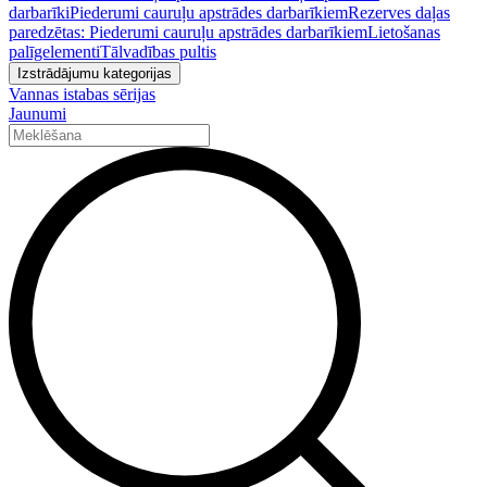
darbarīki
Piederumi cauruļu apstrādes darbarīkiem
Rezerves daļas
paredzētas: Piederumi cauruļu apstrādes darbarīkiem
Lietošanas
palīgelementi
Tālvadības pultis
Izstrādājumu kategorijas
Vannas istabas sērijas
Jaunumi