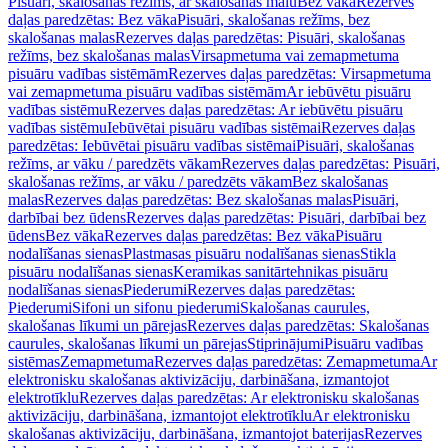
Pisuāri, skalošanas režīms, ar skalošanas malu
Bez vāka
Rezerves
daļas paredzētas: Bez vāka
Pisuāri, skalošanas režīms, bez
skalošanas malas
Rezerves daļas paredzētas: Pisuāri, skalošanas
režīms, bez skalošanas malas
Virsapmetuma vai zemapmetuma
pisuāru vadības sistēmām
Rezerves daļas paredzētas: Virsapmetuma
vai zemapmetuma pisuāru vadības sistēmām
Ar iebūvētu pisuāru
vadības sistēmu
Rezerves daļas paredzētas: Ar iebūvētu pisuāru
vadības sistēmu
Iebūvētai pisuāru vadības sistēmai
Rezerves daļas
paredzētas: Iebūvētai pisuāru vadības sistēmai
Pisuāri, skalošanas
režīms, ar vāku / paredzēts vākam
Rezerves daļas paredzētas: Pisuāri,
skalošanas režīms, ar vāku / paredzēts vākam
Bez skalošanas
malas
Rezerves daļas paredzētas: Bez skalošanas malas
Pisuāri,
darbībai bez ūdens
Rezerves daļas paredzētas: Pisuāri, darbībai bez
ūdens
Bez vāka
Rezerves daļas paredzētas: Bez vāka
Pisuāru
nodalīšanas sienas
Plastmasas pisuāru nodalīšanas sienas
Stikla
pisuāru nodalīšanas sienas
Keramikas sanitārtehnikas pisuāru
nodalīšanas sienas
Piederumi
Rezerves daļas paredzētas:
Piederumi
Sifoni un sifonu piederumi
Skalošanas caurules,
skalošanas līkumi un pārejas
Rezerves daļas paredzētas: Skalošanas
caurules, skalošanas līkumi un pārejas
Stiprinājumi
Pisuāru vadības
sistēmas
Zemapmetuma
Rezerves daļas paredzētas: Zemapmetuma
Ar
elektronisku skalošanas aktivizāciju, darbināšana, izmantojot
elektrotīklu
Rezerves daļas paredzētas: Ar elektronisku skalošanas
aktivizāciju, darbināšana, izmantojot elektrotīklu
Ar elektronisku
skalošanas aktivizāciju, darbināšana, izmantojot baterijas
Rezerves