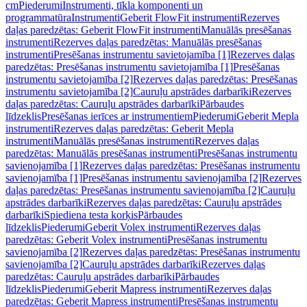
cm
Piederumi
Instrumenti, tīkla komponenti un
programmatūra
Instrumenti
Geberit FlowFit instrumenti
Rezerves
daļas paredzētas: Geberit FlowFit instrumenti
Manuālās presēšanas
instrumenti
Rezerves daļas paredzētas: Manuālās presēšanas
instrumenti
Presēšanas instrumentu savietojamība [1]
Rezerves daļas
paredzētas: Presēšanas instrumentu savietojamība [1]
Presēšanas
instrumentu savietojamība [2]
Rezerves daļas paredzētas: Presēšanas
instrumentu savietojamība [2]
Cauruļu apstrādes darbarīki
Rezerves
daļas paredzētas: Cauruļu apstrādes darbarīki
Pārbaudes
līdzeklis
Presēšanas ierīces ar instrumentiem
Piederumi
Geberit Mepla
instrumenti
Rezerves daļas paredzētas: Geberit Mepla
instrumenti
Manuālās presēšanas instrumenti
Rezerves daļas
paredzētas: Manuālās presēšanas instrumenti
Presēšanas instrumentu
savienojamība [1]
Rezerves daļas paredzētas: Presēšanas instrumentu
savienojamība [1]
Presēšanas instrumentu savienojamība [2]
Rezerves
daļas paredzētas: Presēšanas instrumentu savienojamība [2]
Cauruļu
apstrādes darbarīki
Rezerves daļas paredzētas: Cauruļu apstrādes
darbarīki
Spiediena testa korķis
Pārbaudes
līdzeklis
Piederumi
Geberit Volex instrumenti
Rezerves daļas
paredzētas: Geberit Volex instrumenti
Presēšanas instrumentu
savienojamība [2]
Rezerves daļas paredzētas: Presēšanas instrumentu
savienojamība [2]
Cauruļu apstrādes darbarīki
Rezerves daļas
paredzētas: Cauruļu apstrādes darbarīki
Pārbaudes
līdzeklis
Piederumi
Geberit Mapress instrumenti
Rezerves daļas
paredzētas: Geberit Mapress instrumenti
Presēšanas instrumentu