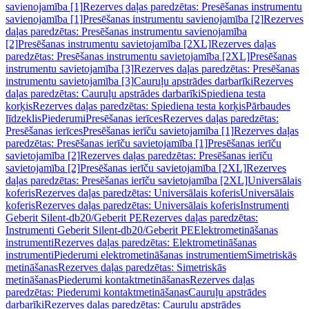
savienojamība [1]
Rezerves daļas paredzētas: Presēšanas instrumentu
savienojamība [1]
Presēšanas instrumentu savienojamība [2]
Rezerves
daļas paredzētas: Presēšanas instrumentu savienojamība
[2]
Presēšanas instrumentu savietojamība [2XL]
Rezerves daļas
paredzētas: Presēšanas instrumentu savietojamība [2XL]
Presēšanas
instrumentu savietojamība [3]
Rezerves daļas paredzētas: Presēšanas
instrumentu savietojamība [3]
Cauruļu apstrādes darbarīki
Rezerves
daļas paredzētas: Cauruļu apstrādes darbarīki
Spiediena testa
korķis
Rezerves daļas paredzētas: Spiediena testa korķis
Pārbaudes
līdzeklis
Piederumi
Presēšanas ierīces
Rezerves daļas paredzētas:
Presēšanas ierīces
Presēšanas ierīču savietojamība [1]
Rezerves daļas
paredzētas: Presēšanas ierīču savietojamība [1]
Presēšanas ierīču
savietojamība [2]
Rezerves daļas paredzētas: Presēšanas ierīču
savietojamība [2]
Presēšanas ierīču savietojamība [2XL]
Rezerves
daļas paredzētas: Presēšanas ierīču savietojamība [2XL]
Universālais
koferis
Rezerves daļas paredzētas: Universālais koferis
Universālais
koferis
Rezerves daļas paredzētas: Universālais koferis
Instrumenti
Geberit Silent-db20/Geberit PE
Rezerves daļas paredzētas:
Instrumenti Geberit Silent-db20/Geberit PE
Elektrometināšanas
instrumenti
Rezerves daļas paredzētas: Elektrometināšanas
instrumenti
Piederumi elektrometināšanas instrumentiem
Simetriskās
metināšanas
Rezerves daļas paredzētas: Simetriskās
metināšanas
Piederumi kontaktmetināšanas
Rezerves daļas
paredzētas: Piederumi kontaktmetināšanas
Cauruļu apstrādes
darbarīki
Rezerves daļas paredzētas: Cauruļu apstrādes