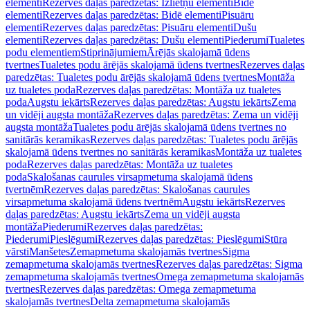
elementi
Rezerves daļas paredzētas: Izlietņu elementi
Bidē
elementi
Rezerves daļas paredzētas: Bidē elementi
Pisuāru
elementi
Rezerves daļas paredzētas: Pisuāru elementi
Dušu
elementi
Rezerves daļas paredzētas: Dušu elementi
Piederumi
Tualetes
podu elementiem
Stiprinājumiem
Ārējās skalojamā ūdens
tvertnes
Tualetes podu ārējās skalojamā ūdens tvertnes
Rezerves daļas
paredzētas: Tualetes podu ārējās skalojamā ūdens tvertnes
Montāža
uz tualetes poda
Rezerves daļas paredzētas: Montāža uz tualetes
poda
Augstu iekārts
Rezerves daļas paredzētas: Augstu iekārts
Zema
un vidēji augsta montāža
Rezerves daļas paredzētas: Zema un vidēji
augsta montāža
Tualetes podu ārējās skalojamā ūdens tvertnes no
sanitārās keramikas
Rezerves daļas paredzētas: Tualetes podu ārējās
skalojamā ūdens tvertnes no sanitārās keramikas
Montāža uz tualetes
poda
Rezerves daļas paredzētas: Montāža uz tualetes
poda
Skalošanas caurules virsapmetuma skalojamā ūdens
tvertnēm
Rezerves daļas paredzētas: Skalošanas caurules
virsapmetuma skalojamā ūdens tvertnēm
Augstu iekārts
Rezerves
daļas paredzētas: Augstu iekārts
Zema un vidēji augsta
montāža
Piederumi
Rezerves daļas paredzētas:
Piederumi
Pieslēgumi
Rezerves daļas paredzētas: Pieslēgumi
Stūra
vārsti
Manšetes
Zemapmetuma skalojamās tvertnes
Sigma
zemapmetuma skalojamās tvertnes
Rezerves daļas paredzētas: Sigma
zemapmetuma skalojamās tvertnes
Omega zemapmetuma skalojamās
tvertnes
Rezerves daļas paredzētas: Omega zemapmetuma
skalojamās tvertnes
Delta zemapmetuma skalojamās