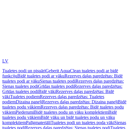
LV
Tualetes podi un pisuāri
Geberit AquaClean tualetes podi ar bidē
funkciju
Bidē tualetes podi ar vāku
Rezerves daļas paredzētas: Bidē
tualetes podi ar vāku
Sienas tualetes podi
Rezerves daļas paredzētas:
Sienas tualetes podi
Grīdas tualetes podi
Rezerves daļas paredzētas:
Grīdas tualetes podi
Bidē vāki
Rezerves daļas paredzētas: Bidē
vāki
Tualetes podiem
Rezerves daļas paredzētas: Tualetes
podiem
Dizaina paneļi
Rezerves daļas paredzētas: Dizaina paneļi
Bidē
tualetes podu vākiem
Rezerves daļas paredzētas: Bidē tualetes podu
vākiem
Piederumi
Bidē tualetes podu un vāku komplektiem
Bidē
tualetes podu vākiem
Bidē vāku un bidē tualetes podu un vāku
komplektiem
Palīgmateriāli
Tualetes podi un tualetes poda vāki
Sienas
tualetes podi
Rezerves daļas paredzētas: Sienas tualetes podi
Tualetes