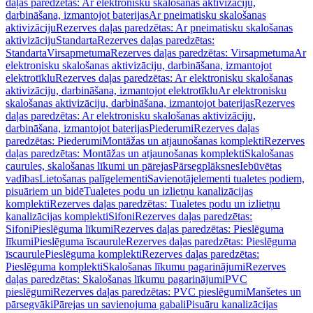
daļas paredzētas: Ar elektronisku skalošanas aktivizāciju,
darbināšana, izmantojot baterijas
Ar pneimatisku skalošanas
aktivizāciju
Rezerves daļas paredzētas: Ar pneimatisku skalošanas
aktivizāciju
Standarta
Rezerves daļas paredzētas:
Standarta
Virsapmetuma
Rezerves daļas paredzētas: Virsapmetuma
Ar
elektronisku skalošanas aktivizāciju, darbināšana, izmantojot
elektrotīklu
Rezerves daļas paredzētas: Ar elektronisku skalošanas
aktivizāciju, darbināšana, izmantojot elektrotīklu
Ar elektronisku
skalošanas aktivizāciju, darbināšana, izmantojot baterijas
Rezerves
daļas paredzētas: Ar elektronisku skalošanas aktivizāciju,
darbināšana, izmantojot baterijas
Piederumi
Rezerves daļas
paredzētas: Piederumi
Montāžas un atjaunošanas komplekti
Rezerves
daļas paredzētas: Montāžas un atjaunošanas komplekti
Skalošanas
caurules, skalošanas līkumi un pārejas
Pārsegplāksnes
Iebūvētas
vadības
Lietošanas palīgelementi
Savienotājelementi tualetes podiem,
pisuāriem un bidē
Tualetes podu un izlietņu kanalizācijas
komplekti
Rezerves daļas paredzētas: Tualetes podu un izlietņu
kanalizācijas komplekti
Sifoni
Rezerves daļas paredzētas:
Sifoni
Pieslēguma līkumi
Rezerves daļas paredzētas: Pieslēguma
līkumi
Pieslēguma īscaurule
Rezerves daļas paredzētas: Pieslēguma
īscaurule
Pieslēguma komplekti
Rezerves daļas paredzētas:
Pieslēguma komplekti
Skalošanas līkumu pagarinājumi
Rezerves
daļas paredzētas: Skalošanas līkumu pagarinājumi
PVC
pieslēgumi
Rezerves daļas paredzētas: PVC pieslēgumi
Manšetes un
pārsegvāki
Pārejas un savienojuma gabali
Pisuāru kanalizācijas