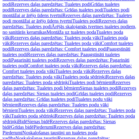
podi
Rezerves daļas paredzētas: Tualetes podi
Grīdas tualetes
podi
Rezerves daļas paredzētas: Grīdas tualetes podi
Tualetes podi
montāžai ar ārējo ūdens tvertni
Rezerves daļas paredzētas: Tualetes
podi montāžai ar ārējo ūdens tvertni
Tualetes podi
Rezerves daļas
paredzētas: Tualetes podi
Ārējās skalojamās tvertnes tualetes podiem,
no sanitārās keramikas
Montāža uz tualetes poda
Tualetes poda
vāki
Rezerves daļas paredzētas: Tualetes poda vāki
Tualetes poda
vāki
Rezerves daļas paredzētas: Tualetes poda vāki
Comfort tualetes
podi
Rezerves daļas paredzētas: Comfort tualetes podi
Paaugstināti
tualetes podi
Rezerves daļas paredzētas: Paaugstināti tualetes
podi
Pagarināti tualetes podi
Rezerves daļas paredzētas: Pagarināti
tualetes podi
Comfort tualetes poda vāki
Rezerves daļas paredzētas:
Comfort tualetes poda vāki
Tualetes poda vāki
Rezerves daļas
paredzētas: Tualetes poda vāki
Tualetes poda sēdriņķi
Rezerves daļas
paredzētas: Tualetes poda sēdriņķi
Tualetes podi bērniem
Rezerves
daļas paredzētas: Tualetes podi bērniem
Sienas tualetes podi
Rezerves
daļas paredzētas: Sienas tualetes podi
Grīdas tualetes podi
Rezerves
daļas paredzētas: Grīdas tualetes podi
Tualetes podu vāki
bērniem
Rezerves daļas paredzētas: Tualetes podu vāki
bērniem
Tualetes poda vāki
Rezerves daļas paredzētas: Tualetes poda
vāki
Tualetes poda sēdriņķi
Rezerves daļas paredzētas: Tualetes poda
sēdriņķi
Bidē
Sienas bidē
Rezerves daļas paredzētas: Sienas
bidē
Grīdas bidē
Piederumi
Rezerves daļas paredzētas:
Piederumi
Noskalošanas taustiņi un tualetes poda
vadība
Noskalošanas taustiņi
Rezerves daļas paredzētas: