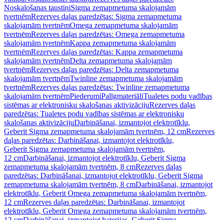
Noskalošanas taustiņi
Sigma zemapmetuma skalojamām
tvertnēm
Rezerves daļas paredzētas: Sigma zemapmetuma
skalojamām tvertnēm
Omega zemapmetuma skalojamām
tvertnēm
Rezerves daļas paredzētas: Omega zemapmetuma
skalojamām tvertnēm
Kappa zemapmetuma skalojamām
tvertnēm
Rezerves daļas paredzētas: Kappa zemapmetuma
skalojamām tvertnēm
Delta zemapmetuma skalojamām
tvertnēm
Rezerves daļas paredzētas: Delta zemapmetuma
skalojamām tvertnēm
Twinline zemapmetuma skalojamām
tvertnēm
Rezerves daļas paredzētas: Twinline zemapmetuma
skalojamām tvertnēm
Piederumi
Palīgmateriāli
Tualetes podu vadības
sistēmas ar elektronisku skalošanas aktivizāciju
Rezerves daļas
paredzētas: Tualetes podu vadības sistēmas ar elektronisku
skalošanas aktivizāciju
Darbināšanai, izmantojot elektrotīklu,
Geberit Sigma zemapmetuma skalojamām tvertnēm, 12 cm
Rezerves
daļas paredzētas: Darbināšanai, izmantojot elektrotīklu,
Geberit Sigma zemapmetuma skalojamām tvertnēm,
12 cm
Darbināšanai, izmantojot elektrotīklu, Geberit Sigma
zemapmetuma skalojamām tvertnēm, 8 cm
Rezerves daļas
paredzētas: Darbināšanai, izmantojot elektrotīklu, Geberit Sigma
zemapmetuma skalojamām tvertnēm, 8 cm
Darbināšanai, izmantojot
elektrotīklu, Geberit Omega zemapmetuma skalojamām tvertnēm,
12 cm
Rezerves daļas paredzētas: Darbināšanai, izmantojot
elektrotīklu, Geberit Omega zemapmetuma skalojamām tvertnēm,
12 cm
Darbināšanai, izmantojot baterijas, Geberit Sigma