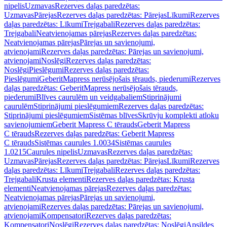
nipelis
Uzmavas
Rezerves daļas paredzētas:
Uzmavas
Pārejas
Rezerves daļas paredzētas: Pārejas
Līkumi
Rezerves
daļas paredzētas: Līkumi
Trejgabali
Rezerves daļas paredzētas:
Trejgabali
Neatvienojamas pārejas
Rezerves daļas paredzētas:
Neatvienojamas pārejas
Pārejas un savienojumi,
atvienojami
Rezerves daļas paredzētas: Pārejas un savienojumi,
atvienojami
Noslēgi
Rezerves daļas paredzētas:
Noslēgi
Pieslēgumi
Rezerves daļas paredzētas:
Pieslēgumi
GeberitMapress nerūsējošais tērauds, piederumi
Rezerves
daļas paredzētas: GeberitMapress nerūsējošais tērauds,
piederumi
Blīves caurulēm un veidgabaliem
Stiprinājumi
caurulēm
Stiprinājumi pieslēgumiem
Rezerves daļas paredzētas:
Stiprinājumi pieslēgumiem
Sistēmas blīves
Skrūvju komplekti atloku
savienojumiem
Geberit Mapress C tērauds
Geberit Mapress
C tērauds
Rezerves daļas paredzētas: Geberit Mapress
C tērauds
Sistēmas caurules 1.0034
Sistēmas caurules
1.0215
Caurules nipelis
Uzmavas
Rezerves daļas paredzētas:
Uzmavas
Pārejas
Rezerves daļas paredzētas: Pārejas
Līkumi
Rezerves
daļas paredzētas: Līkumi
Trejgabali
Rezerves daļas paredzētas:
Trejgabali
Krusta elementi
Rezerves daļas paredzētas: Krusta
elementi
Neatvienojamas pārejas
Rezerves daļas paredzētas:
Neatvienojamas pārejas
Pārejas un savienojumi,
atvienojami
Rezerves daļas paredzētas: Pārejas un savienojumi,
atvienojami
Kompensatori
Rezerves daļas paredzētas:
Kompensatori
Noslēgi
Rezerves daļas paredzētas: Noslēgi
Apsildes