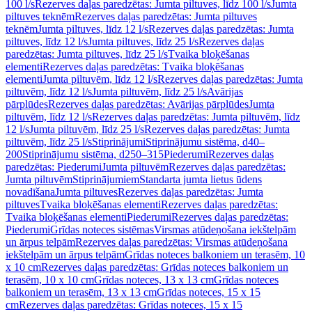
100 l/s
Rezerves daļas paredzētas: Jumta piltuves, līdz 100 l/s
Jumta
piltuves teknēm
Rezerves daļas paredzētas: Jumta piltuves
teknēm
Jumta piltuves, līdz 12 l/s
Rezerves daļas paredzētas: Jumta
piltuves, līdz 12 l/s
Jumta piltuves, līdz 25 l/s
Rezerves daļas
paredzētas: Jumta piltuves, līdz 25 l/s
Tvaika bloķēšanas
elementi
Rezerves daļas paredzētas: Tvaika bloķēšanas
elementi
Jumta piltuvēm, līdz 12 l/s
Rezerves daļas paredzētas: Jumta
piltuvēm, līdz 12 l/s
Jumta piltuvēm, līdz 25 l/s
Avārijas
pārplūdes
Rezerves daļas paredzētas: Avārijas pārplūdes
Jumta
piltuvēm, līdz 12 l/s
Rezerves daļas paredzētas: Jumta piltuvēm, līdz
12 l/s
Jumta piltuvēm, līdz 25 l/s
Rezerves daļas paredzētas: Jumta
piltuvēm, līdz 25 l/s
Stiprinājumi
Stiprinājumu sistēma, d40–
200
Stiprinājumu sistēma, d250–315
Piederumi
Rezerves daļas
paredzētas: Piederumi
Jumta piltuvēm
Rezerves daļas paredzētas:
Jumta piltuvēm
Stiprinājumiem
Standarta jumta lietus ūdens
novadīšana
Jumta piltuves
Rezerves daļas paredzētas: Jumta
piltuves
Tvaika bloķēšanas elementi
Rezerves daļas paredzētas:
Tvaika bloķēšanas elementi
Piederumi
Rezerves daļas paredzētas:
Piederumi
Grīdas noteces sistēmas
Virsmas atūdeņošana iekštelpām
un ārpus telpām
Rezerves daļas paredzētas: Virsmas atūdeņošana
iekštelpām un ārpus telpām
Grīdas noteces balkoniem un terasēm, 10
x 10 cm
Rezerves daļas paredzētas: Grīdas noteces balkoniem un
terasēm, 10 x 10 cm
Grīdas noteces, 13 x 13 cm
Grīdas noteces
balkoniem un terasēm, 13 x 13 cm
Grīdas noteces, 15 x 15
cm
Rezerves daļas paredzētas: Grīdas noteces, 15 x 15