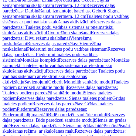
zemapmetuma skalojamām tvertnēm, 12 cm
Rezerves daļas
paredzētas: Darbināšanai, izmantojot baterijas, Geberit Sigma
zemapmetuma skalojamām tvertnēm, 12 cm
Tualetes podu vadības
sistēmas ar pneimatisku skalošanas aktivizāciju
Rezerves daļas
paredzētas: Tualetes podu vadības sistēmas ar pneimatisku
skalošanas aktivizāciju
Divu režīmu skalošanai
Rezerves daļas
paredzētas: Divu režīmu skalošanai
Vienrežīma
noskalošanai
Rezerves daļas paredzētas: Vienrežīma
noskalošanai
Piederumi tualetes podu vadības sistēmām
Rezerves
daļas paredzētas: Piederumi tualetes podu vadības
sistēmām
Montāžas komplekti
Rezerves daļas paredzētas: Montāžas
komplekti
Tualetes podu vadības sistēmām ar elektronisku
skalošanas aktivizāciju
Rezerves daļas paredzētas: Tualetes podu
vadības sistēmām ar elektronisku skalošanas
aktivizāciju
Savienojumi
Geberit Monolith sanitārie moduļi
Tualetes
podiem paredzēti sanitārie moduļi
Rezerves daļas paredzētas:
Tualetes podiem paredzēti sanitārie moduļi
Sienas tualetes
podiem
Rezerves daļas paredzētas: Sienas tualetes podiem
Grīdas
tualetes podiem
Rezerves daļas paredzētas: Grīdas tualetes
podiem
Piederumi
Rezerves daļas paredzētas:
Piederumi
Palīgmateriāli
Bidē paredzēti sanitārie moduļi
Rezerves
daļas paredzētas: Bidē paredzēti sanitārie moduļi
Sienas un grīdas
bidē
Rezerves daļas paredzētas: Sienas un grīdas bidē
Pisuārs
Pisuāri,
skalošanas režīms, ar skalošanas malu
Rezerves daļas paredzētas: