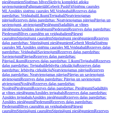
pieslēgumiem
Sistēmas blīves
Skrūvju komplekti atloku
savienojumiem
Palīgmateriāli
Geberit PushFit
Sistēmu caurules
ML
Apsildes sistēmu caurules ML
Veidgabali
Rezerves daļas
paredzētas: Veidgabali
Līkumi
Trejgabali
Neatvienojamas
pārejas
Rezerves daļas paredzētas: Neatvienojamas pārejas
Pārejas un
savienojumi, atvienojami
Pieslēgumi
Sadalītājs ar vītnes
pieslēgumu
Apsildes pieslēgumi
Piederumi
Rezerves daļas paredzētas:
Piederumi
Blīves caurulēm un veidgabaliem
Pārsegi
caurulēm
Stiprinājumi caurulēm
Stiprinājumi pieslēgumiem
Rezerves
daļas paredzētas: Stiprinājumi pieslēgumiem
Geberit Mepla
Sistēmu
caurules ML
Apsildes sistēmu caurules ML
Veidgabali
Rezerves daļas
paredzētas: Veidgabali
Savienojumi
Rezerves daļas paredzētas:
Savienojumi
Pārejas
Rezerves daļas paredzētas:
Pārejas
Līkumi
Rezerves daļas paredzētas: Līkumi
Trejgabali
Rezerves
daļas paredzētas: Trejgabali
Iebūvēta cirkulācija
Rezerves daļas
paredzētas: Iebūvēta cirkulācija
Neatvienojamas pārejas
Rezerves
daļas paredzētas: Neatvienojamas pārejas
Pārejas un savienojumi,
atvienojami
Rezerves daļas paredzētas: Pārejas un savienojumi,
atvienojami
Noslēgi
Rezerves daļas paredzētas:
Noslēgi
Pieslēgumi
Rezerves daļas paredzētas: Pieslēgumi
Sadalītājs
ar vītnes pieslēgumu
Apsildes trejgabals
Rezerves daļas paredzētas:
Apsildes trejgabals
Apsildes pieslēgumi
Rezerves daļas paredzētas:
Apsildes pieslēgumi
Piederumi
Rezerves daļas paredzētas:
Piederumi
Blīves caurulēm un veidgabaliem
Pārsegi
caurulēm
Stiprinājumi caurulēm
Stiprinājumi pieslēgumiem
Rezerves