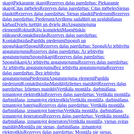
skapji
Piekaramie skapji
Rezerves daļas paredzētas: Piekaramie
skapji
Citas mēbeles
Rezerves daļas paredzētas: Citas mēbeles
Sienas
plaukti
Rezerves daļas paredzētas: Sienas plaukti
Piederumi
Rezerves
daļas paredzētas: Piederumi
Atvilktņu sadalītāji un uzglabāšanas
kārbas
Dvieļu turētāji un dvieļu āķi
Apgaismojuma
elementi
Rokturi
Kāju komplekti
Magnētiskās
plāksnes
Kontaktligzdas
Rezerves daļas paredzētas:
Kontaktligzdas
Papildu piederumi
Spoguļi un
spoguļskapji
Spoguļi
Rezerves daļas paredzētas: Spoguļi
Ar iebūvētu
apgaismojumu
Rezerves daļas paredzētas: Ar iebūvētu
apgaismojumu
Spoguļskapji
Rezerves daļas paredzētas:
Spoguļskapji
Ar iebūvētu apgaismojumu
Rezerves daļas paredzētas:
Ar iebūvētu apgaismojumu
Bez iebūvēta apgaismojuma
Rezerves
daļas paredzētas: Bez iebūvēta
apgaismojuma
Piederumi
Apgaismojuma elementi
Papildu
piederumi
Kontaktligzdas
Maisītāji
Izlietnes maisītāji
Rezerves daļas
paredzētas: Izlietnes maisītāji
Vertikāla montāža, darbināšana,
izmantojot elektrotīklu
Rezerves daļas paredzētas: Vertikāla montāža,
darbināšana, izmantojot elektrotīklu
Vertikāla montāža, darbināšana,
izmantojot baterijas
Rezerves daļas paredzētas: Vertikāla montāža,
darbināšana, izmantojot baterijas
Vertikāla montāža, darbināšana,
izmantojot ģeneratoru
Rezerves daļas paredzētas: Vertikāla montāža,
darbināšana, izmantojot ģeneratoru
Vertikāla montāža, vienas sviras
maisītājs
Montāža pie sienas, darbināšana, izmantojot
elektrotīklu
Rezerves daļas paredzētas: Montāža pie sienas,