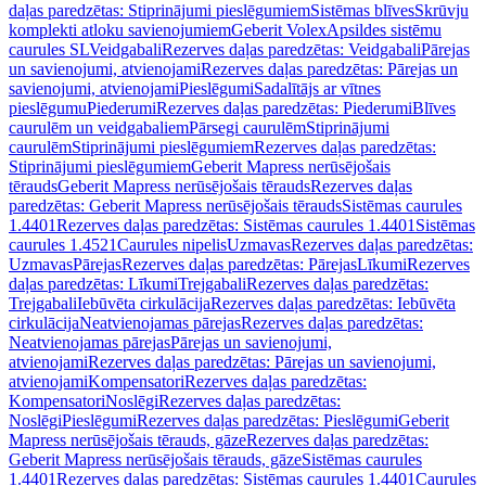
daļas paredzētas: Stiprinājumi pieslēgumiem
Sistēmas blīves
Skrūvju
komplekti atloku savienojumiem
Geberit Volex
Apsildes sistēmu
caurules SL
Veidgabali
Rezerves daļas paredzētas: Veidgabali
Pārejas
un savienojumi, atvienojami
Rezerves daļas paredzētas: Pārejas un
savienojumi, atvienojami
Pieslēgumi
Sadalītājs ar vītnes
pieslēgumu
Piederumi
Rezerves daļas paredzētas: Piederumi
Blīves
caurulēm un veidgabaliem
Pārsegi caurulēm
Stiprinājumi
caurulēm
Stiprinājumi pieslēgumiem
Rezerves daļas paredzētas:
Stiprinājumi pieslēgumiem
Geberit Mapress nerūsējošais
tērauds
Geberit Mapress nerūsējošais tērauds
Rezerves daļas
paredzētas: Geberit Mapress nerūsējošais tērauds
Sistēmas caurules
1.4401
Rezerves daļas paredzētas: Sistēmas caurules 1.4401
Sistēmas
caurules 1.4521
Caurules nipelis
Uzmavas
Rezerves daļas paredzētas:
Uzmavas
Pārejas
Rezerves daļas paredzētas: Pārejas
Līkumi
Rezerves
daļas paredzētas: Līkumi
Trejgabali
Rezerves daļas paredzētas:
Trejgabali
Iebūvēta cirkulācija
Rezerves daļas paredzētas: Iebūvēta
cirkulācija
Neatvienojamas pārejas
Rezerves daļas paredzētas:
Neatvienojamas pārejas
Pārejas un savienojumi,
atvienojami
Rezerves daļas paredzētas: Pārejas un savienojumi,
atvienojami
Kompensatori
Rezerves daļas paredzētas:
Kompensatori
Noslēgi
Rezerves daļas paredzētas:
Noslēgi
Pieslēgumi
Rezerves daļas paredzētas: Pieslēgumi
Geberit
Mapress nerūsējošais tērauds, gāze
Rezerves daļas paredzētas:
Geberit Mapress nerūsējošais tērauds, gāze
Sistēmas caurules
1.4401
Rezerves daļas paredzētas: Sistēmas caurules 1.4401
Caurules