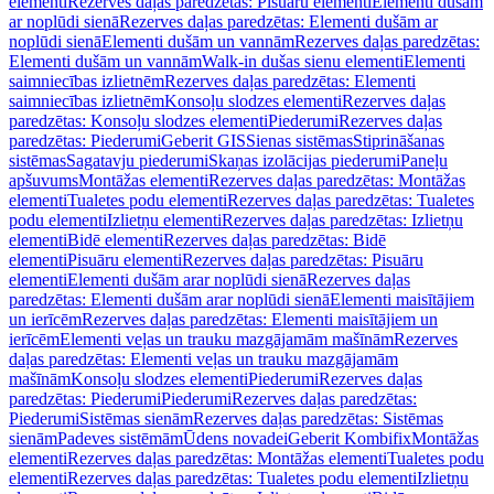
elementi
Rezerves daļas paredzētas: Pisuāru elementi
Elementi dušām
ar noplūdi sienā
Rezerves daļas paredzētas: Elementi dušām ar
noplūdi sienā
Elementi dušām un vannām
Rezerves daļas paredzētas:
Elementi dušām un vannām
Walk-in dušas sienu elementi
Elementi
saimniecības izlietnēm
Rezerves daļas paredzētas: Elementi
saimniecības izlietnēm
Konsoļu slodzes elementi
Rezerves daļas
paredzētas: Konsoļu slodzes elementi
Piederumi
Rezerves daļas
paredzētas: Piederumi
Geberit GIS
Sienas sistēmas
Stiprināšanas
sistēmas
Sagatavju piederumi
Skaņas izolācijas piederumi
Paneļu
apšuvums
Montāžas elementi
Rezerves daļas paredzētas: Montāžas
elementi
Tualetes podu elementi
Rezerves daļas paredzētas: Tualetes
podu elementi
Izlietņu elementi
Rezerves daļas paredzētas: Izlietņu
elementi
Bidē elementi
Rezerves daļas paredzētas: Bidē
elementi
Pisuāru elementi
Rezerves daļas paredzētas: Pisuāru
elementi
Elementi dušām arar noplūdi sienā
Rezerves daļas
paredzētas: Elementi dušām arar noplūdi sienā
Elementi maisītājiem
un ierīcēm
Rezerves daļas paredzētas: Elementi maisītājiem un
ierīcēm
Elementi veļas un trauku mazgājamām mašīnām
Rezerves
daļas paredzētas: Elementi veļas un trauku mazgājamām
mašīnām
Konsoļu slodzes elementi
Piederumi
Rezerves daļas
paredzētas: Piederumi
Piederumi
Rezerves daļas paredzētas:
Piederumi
Sistēmas sienām
Rezerves daļas paredzētas: Sistēmas
sienām
Padeves sistēmām
Ūdens novadei
Geberit Kombifix
Montāžas
elementi
Rezerves daļas paredzētas: Montāžas elementi
Tualetes podu
elementi
Rezerves daļas paredzētas: Tualetes podu elementi
Izlietņu