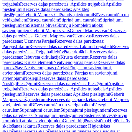
trejgabals
Rezerves daļas paredzētas: Apsildes trejgabals
Apsildes
pieslēgumi
Rezerves daļas paredzētas: Apsildes
pieslēgumi
Geberit Mapress C tērauds, piederumi
Blīves caurulēm un
veidgabaliem
Pārsegi caurulēm
Stiprinājumi caurulēm
Stiprinājumi
pieslēgumiem
Sistēmas blīves
Skrūvju komplekti atloku
savienojumiem
Geberit Mapress varš
Geberit Mapress varš
Rezerves
daļas paredzētas: Geberit Mapress varš
Uzmavas
Rezerves daļas
paredzētas: Uzmavas
Pārejas
Rezerves daļas paredzētas:
Pārejas
Līkumi
Rezerves daļas paredzētas: Līkumi
Trejgabali
Rezerves
daļas paredzētas: Trejgabali
Iebūvēta cirkulācija
Rezerves daļas
paredzētas: Iebūvēta cirkulācija
Krusta elementi
Rezerves daļas
paredzētas: Krusta elementi
Neatvienojamas pārejas
Rezerves daļas
paredzētas: Neatvienojamas pārejas
Pārejas un savienojumi,
atvienojami
Rezerves daļas paredzētas: Pārejas un savienojumi,
atvienojami
Noslēgi
Rezerves daļas paredzētas:
Noslēgi
Pieslēgumi
Rezerves daļas paredzētas: Pieslēgumi
Apsildes
trejgabals
Rezerves daļas paredzētas: Apsildes trejgabals
Apsildes
pieslēgumi
Rezerves daļas paredzētas: Apsildes pieslēgumi
Geberit
Mapress varš, piederumi
Rezerves daļas paredzētas: Geberit Mapress
varš, piederumi
Blīves caurulēm un veidgabaliem
Pārsegi
caurulēm
Stiprinājumi caurulēm
Stiprinājumi pieslēgumiem
Rezerves
daļas paredzētas: Stiprinājumi pieslēgumiem
Sistēmas blīves
Skrūvju
komplekti atloku savienojumiem
Geberit higiēnas sistēma
Higiēniskās
skalošanas iekārtas
Rezerves daļas paredzētas: Higiēniskās
skalošanas iekārtas
Skalošanas kastes un tualetes poda vadība ar