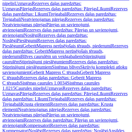
nipelis
Uzmavas
Rezerves daļas paredzētas:
Uzmavas
Pārejas
Rezerves daļas paredzētas: Pārejas
Līkumi
Rezerves
daļas paredzētas: Līkumi
Trejgabali
Rezerves daļas paredzētas:
Trejgabali
Neatvienojamas pārejas
Rezerves daļas paredzētas:
Neatvienojamas pārejas
Pārejas un savienojumi,
atvienojami
Rezerves daļas paredzētas: Pārejas un savienojumi,
atvienojami
Noslēgi
Rezerves daļas paredzētas:
Noslēgi
Pieslēgumi
Rezerves daļas paredzētas:
Pieslēgumi
GeberitMapress nerūsējošais tērauds, piederumi
Rezerves
daļas paredzētas: GeberitMapress nerūsējošais tērauds,
piederumi
Blīves caurulēm un veidgabaliem
Stiprinājumi
caurulēm
Stiprinājumi pieslēgumiem
Rezerves daļas paredzētas:
Stiprinājumi pieslēgumiem
Sistēmas blīves
Skrūvju komplekti atloku
savienojumiem
Geberit Mapress C tērauds
Geberit Mapress
C tērauds
Rezerves daļas paredzētas: Geberit Mapress
C tērauds
Sistēmas caurules 1.0034
Sistēmas caurules
1.0215
Caurules nipelis
Uzmavas
Rezerves daļas paredzētas:
Uzmavas
Pārejas
Rezerves daļas paredzētas: Pārejas
Līkumi
Rezerves
daļas paredzētas: Līkumi
Trejgabali
Rezerves daļas paredzētas:
Trejgabali
Krusta elementi
Rezerves daļas paredzētas: Krusta
elementi
Neatvienojamas pārejas
Rezerves daļas paredzētas:
Neatvienojamas pārejas
Pārejas un savienojumi,
atvienojami
Rezerves daļas paredzētas: Pārejas un savienojumi,
atvienojami
Kompensatori
Rezerves daļas paredzētas:
Kompensatori
Noslēgi
Rezerves daļas paredzētas: Noslēgi
Apsildes