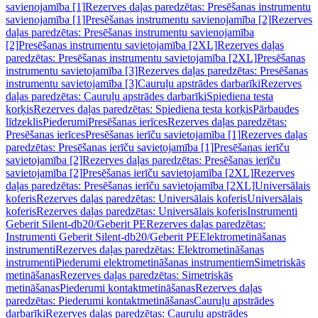
savienojamība [1]
Rezerves daļas paredzētas: Presēšanas instrumentu
savienojamība [1]
Presēšanas instrumentu savienojamība [2]
Rezerves
daļas paredzētas: Presēšanas instrumentu savienojamība
[2]
Presēšanas instrumentu savietojamība [2XL]
Rezerves daļas
paredzētas: Presēšanas instrumentu savietojamība [2XL]
Presēšanas
instrumentu savietojamība [3]
Rezerves daļas paredzētas: Presēšanas
instrumentu savietojamība [3]
Cauruļu apstrādes darbarīki
Rezerves
daļas paredzētas: Cauruļu apstrādes darbarīki
Spiediena testa
korķis
Rezerves daļas paredzētas: Spiediena testa korķis
Pārbaudes
līdzeklis
Piederumi
Presēšanas ierīces
Rezerves daļas paredzētas:
Presēšanas ierīces
Presēšanas ierīču savietojamība [1]
Rezerves daļas
paredzētas: Presēšanas ierīču savietojamība [1]
Presēšanas ierīču
savietojamība [2]
Rezerves daļas paredzētas: Presēšanas ierīču
savietojamība [2]
Presēšanas ierīču savietojamība [2XL]
Rezerves
daļas paredzētas: Presēšanas ierīču savietojamība [2XL]
Universālais
koferis
Rezerves daļas paredzētas: Universālais koferis
Universālais
koferis
Rezerves daļas paredzētas: Universālais koferis
Instrumenti
Geberit Silent-db20/Geberit PE
Rezerves daļas paredzētas:
Instrumenti Geberit Silent-db20/Geberit PE
Elektrometināšanas
instrumenti
Rezerves daļas paredzētas: Elektrometināšanas
instrumenti
Piederumi elektrometināšanas instrumentiem
Simetriskās
metināšanas
Rezerves daļas paredzētas: Simetriskās
metināšanas
Piederumi kontaktmetināšanas
Rezerves daļas
paredzētas: Piederumi kontaktmetināšanas
Cauruļu apstrādes
darbarīki
Rezerves daļas paredzētas: Cauruļu apstrādes