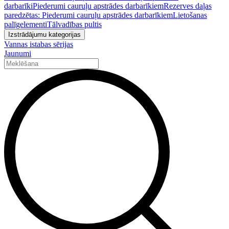
darbarīki
Piederumi cauruļu apstrādes darbarīkiem
Rezerves daļas
paredzētas: Piederumi cauruļu apstrādes darbarīkiem
Lietošanas
palīgelementi
Tālvadības pultis
Izstrādājumu kategorijas
Vannas istabas sērijas
Jaunumi