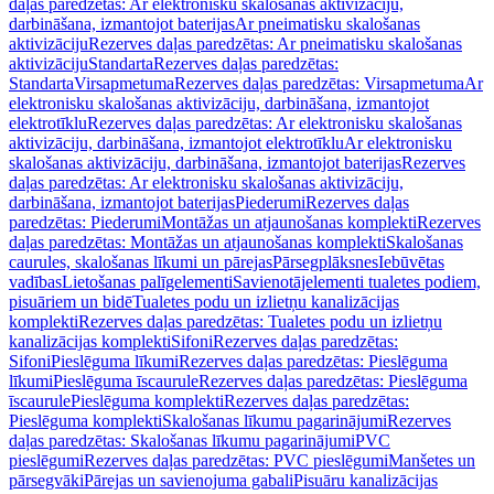
daļas paredzētas: Ar elektronisku skalošanas aktivizāciju,
darbināšana, izmantojot baterijas
Ar pneimatisku skalošanas
aktivizāciju
Rezerves daļas paredzētas: Ar pneimatisku skalošanas
aktivizāciju
Standarta
Rezerves daļas paredzētas:
Standarta
Virsapmetuma
Rezerves daļas paredzētas: Virsapmetuma
Ar
elektronisku skalošanas aktivizāciju, darbināšana, izmantojot
elektrotīklu
Rezerves daļas paredzētas: Ar elektronisku skalošanas
aktivizāciju, darbināšana, izmantojot elektrotīklu
Ar elektronisku
skalošanas aktivizāciju, darbināšana, izmantojot baterijas
Rezerves
daļas paredzētas: Ar elektronisku skalošanas aktivizāciju,
darbināšana, izmantojot baterijas
Piederumi
Rezerves daļas
paredzētas: Piederumi
Montāžas un atjaunošanas komplekti
Rezerves
daļas paredzētas: Montāžas un atjaunošanas komplekti
Skalošanas
caurules, skalošanas līkumi un pārejas
Pārsegplāksnes
Iebūvētas
vadības
Lietošanas palīgelementi
Savienotājelementi tualetes podiem,
pisuāriem un bidē
Tualetes podu un izlietņu kanalizācijas
komplekti
Rezerves daļas paredzētas: Tualetes podu un izlietņu
kanalizācijas komplekti
Sifoni
Rezerves daļas paredzētas:
Sifoni
Pieslēguma līkumi
Rezerves daļas paredzētas: Pieslēguma
līkumi
Pieslēguma īscaurule
Rezerves daļas paredzētas: Pieslēguma
īscaurule
Pieslēguma komplekti
Rezerves daļas paredzētas:
Pieslēguma komplekti
Skalošanas līkumu pagarinājumi
Rezerves
daļas paredzētas: Skalošanas līkumu pagarinājumi
PVC
pieslēgumi
Rezerves daļas paredzētas: PVC pieslēgumi
Manšetes un
pārsegvāki
Pārejas un savienojuma gabali
Pisuāru kanalizācijas