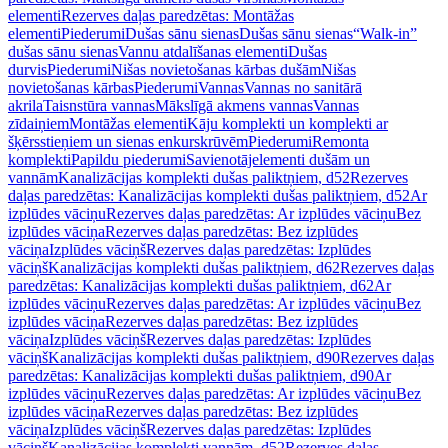
elementi
Rezerves daļas paredzētas: Montāžas
elementi
Piederumi
Dušas sānu sienas
Dušas sānu sienas
“Walk-in”
dušas sānu sienas
Vannu atdalīšanas elementi
Dušas
durvis
Piederumi
Nišas novietošanas kārbas dušām
Nišas
novietošanas kārbas
Piederumi
Vannas
Vannas no sanitārā
akrila
Taisnstūra vannas
Mākslīgā akmens vannas
Vannas
zīdaiņiem
Montāžas elementi
Kāju komplekti un komplekti ar
šķērsstieņiem un sienas enkurskrūvēm
Piederumi
Remonta
komplekti
Papildu piederumi
Savienotājelementi dušām un
vannām
Kanalizācijas komplekti dušas paliktņiem, d52
Rezerves
daļas paredzētas: Kanalizācijas komplekti dušas paliktņiem, d52
Ar
izplūdes vāciņu
Rezerves daļas paredzētas: Ar izplūdes vāciņu
Bez
izplūdes vāciņa
Rezerves daļas paredzētas: Bez izplūdes
vāciņa
Izplūdes vāciņš
Rezerves daļas paredzētas: Izplūdes
vāciņš
Kanalizācijas komplekti dušas paliktņiem, d62
Rezerves daļas
paredzētas: Kanalizācijas komplekti dušas paliktņiem, d62
Ar
izplūdes vāciņu
Rezerves daļas paredzētas: Ar izplūdes vāciņu
Bez
izplūdes vāciņa
Rezerves daļas paredzētas: Bez izplūdes
vāciņa
Izplūdes vāciņš
Rezerves daļas paredzētas: Izplūdes
vāciņš
Kanalizācijas komplekti dušas paliktņiem, d90
Rezerves daļas
paredzētas: Kanalizācijas komplekti dušas paliktņiem, d90
Ar
izplūdes vāciņu
Rezerves daļas paredzētas: Ar izplūdes vāciņu
Bez
izplūdes vāciņa
Rezerves daļas paredzētas: Bez izplūdes
vāciņa
Izplūdes vāciņš
Rezerves daļas paredzētas: Izplūdes
vāciņš
Kanalizācijas komplekti vannām, d52
Rezerves daļas