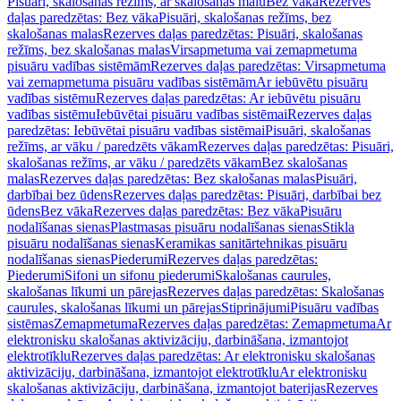
Pisuāri, skalošanas režīms, ar skalošanas malu
Bez vāka
Rezerves
daļas paredzētas: Bez vāka
Pisuāri, skalošanas režīms, bez
skalošanas malas
Rezerves daļas paredzētas: Pisuāri, skalošanas
režīms, bez skalošanas malas
Virsapmetuma vai zemapmetuma
pisuāru vadības sistēmām
Rezerves daļas paredzētas: Virsapmetuma
vai zemapmetuma pisuāru vadības sistēmām
Ar iebūvētu pisuāru
vadības sistēmu
Rezerves daļas paredzētas: Ar iebūvētu pisuāru
vadības sistēmu
Iebūvētai pisuāru vadības sistēmai
Rezerves daļas
paredzētas: Iebūvētai pisuāru vadības sistēmai
Pisuāri, skalošanas
režīms, ar vāku / paredzēts vākam
Rezerves daļas paredzētas: Pisuāri,
skalošanas režīms, ar vāku / paredzēts vākam
Bez skalošanas
malas
Rezerves daļas paredzētas: Bez skalošanas malas
Pisuāri,
darbībai bez ūdens
Rezerves daļas paredzētas: Pisuāri, darbībai bez
ūdens
Bez vāka
Rezerves daļas paredzētas: Bez vāka
Pisuāru
nodalīšanas sienas
Plastmasas pisuāru nodalīšanas sienas
Stikla
pisuāru nodalīšanas sienas
Keramikas sanitārtehnikas pisuāru
nodalīšanas sienas
Piederumi
Rezerves daļas paredzētas:
Piederumi
Sifoni un sifonu piederumi
Skalošanas caurules,
skalošanas līkumi un pārejas
Rezerves daļas paredzētas: Skalošanas
caurules, skalošanas līkumi un pārejas
Stiprinājumi
Pisuāru vadības
sistēmas
Zemapmetuma
Rezerves daļas paredzētas: Zemapmetuma
Ar
elektronisku skalošanas aktivizāciju, darbināšana, izmantojot
elektrotīklu
Rezerves daļas paredzētas: Ar elektronisku skalošanas
aktivizāciju, darbināšana, izmantojot elektrotīklu
Ar elektronisku
skalošanas aktivizāciju, darbināšana, izmantojot baterijas
Rezerves