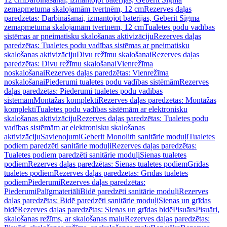
zemapmetuma skalojamām tvertnēm, 12 cm
Rezerves daļas
paredzētas: Darbināšanai, izmantojot baterijas, Geberit Sigma
zemapmetuma skalojamām tvertnēm, 12 cm
Tualetes podu vadības
sistēmas ar pneimatisku skalošanas aktivizāciju
Rezerves daļas
paredzētas: Tualetes podu vadības sistēmas ar pneimatisku
skalošanas aktivizāciju
Divu režīmu skalošanai
Rezerves daļas
paredzētas: Divu režīmu skalošanai
Vienrežīma
noskalošanai
Rezerves daļas paredzētas: Vienrežīma
noskalošanai
Piederumi tualetes podu vadības sistēmām
Rezerves
daļas paredzētas: Piederumi tualetes podu vadības
sistēmām
Montāžas komplekti
Rezerves daļas paredzētas: Montāžas
komplekti
Tualetes podu vadības sistēmām ar elektronisku
skalošanas aktivizāciju
Rezerves daļas paredzētas: Tualetes podu
vadības sistēmām ar elektronisku skalošanas
aktivizāciju
Savienojumi
Geberit Monolith sanitārie moduļi
Tualetes
podiem paredzēti sanitārie moduļi
Rezerves daļas paredzētas:
Tualetes podiem paredzēti sanitārie moduļi
Sienas tualetes
podiem
Rezerves daļas paredzētas: Sienas tualetes podiem
Grīdas
tualetes podiem
Rezerves daļas paredzētas: Grīdas tualetes
podiem
Piederumi
Rezerves daļas paredzētas:
Piederumi
Palīgmateriāli
Bidē paredzēti sanitārie moduļi
Rezerves
daļas paredzētas: Bidē paredzēti sanitārie moduļi
Sienas un grīdas
bidē
Rezerves daļas paredzētas: Sienas un grīdas bidē
Pisuārs
Pisuāri,
skalošanas režīms, ar skalošanas malu
Rezerves daļas paredzētas: