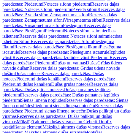
paredzētas: Piederumi
Noteces sifonu piederumi
Rezerves daļas
paredzētas: Noteces sifonu piederumi
P veida sifoni
Rezerves daļas
paredzētas: P veida sifoni
Zemapmetuma sifoni
Rezerves daļas
paredzētas: Zemapmetuma sifoni
Virsapmetuma sifoni
Rezerves daļas
paredzētas: Virsapmetuma sifoni
Pieslēgumi
Rezerves daļas
paredzētas: Pieslēgumi
Piederumi
Noteces sifoni saimniecības
izlietnēm
Rezerves daļas paredzētas: Noteces sifoni saimniecības
izlietnēm
Sifoni
Rezerves daļas paredzētas: Sifoni
Pieslēguma
līkumi
Rezerves daļas paredzētas: Pieslēguma līkumi
Pieslēguma
īscaurule
Rezerves daļas paredzētas: Pieslēguma īscaurule
Izplūdes
vārsti
Rezerves daļas paredzētas: Izplūdes vārsti
Piederumi
Rezerves
daļas paredzētas: Piederumi
Dušas un vannas
Dušas
Grīdas ūdens
novade dušām
Rezerves daļas paredzētas: Grīdas ūdens novade
dušām
Dušas noteces
Rezerves daļas paredzētas: Dušas
noteces
Piederumi dušas kanāliem
Rezerves daļas paredzētas:
Piederumi dušas kanāliem
Dušas grīdas noteces
Rezerves daļas
paredzētas: Dušas grīdas noteces
Dušas pamatnes izplūdes
piederumi
Rezerves daļas paredzētas: Dušas pamatnes izplūdes
piederumi
Sienas līmeņa noplūdes
Rezerves daļas paredzētas: Sienas
līmeņa noplūdes
Piederumi sienas līmeņa notecēm
Rezerves daļas
paredzētas: Piederumi sienas līmeņa notecēm
Dušas paliktņi un dušas
virsmas
Rezerves daļas paredzētas: Dušas paliktņi un dušas
virsmas
Mākslīgā akmens dušas virsmas un Geberit Duofix
uzstādīšanas elementi
Mākslīgā akmens dušas virsmas
Rezerves daļas
paredzētas: Mākslīgā akmens dušas virsmas
Montāžas