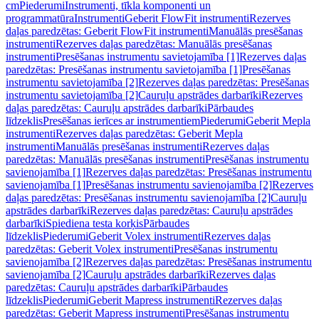
cm
Piederumi
Instrumenti, tīkla komponenti un
programmatūra
Instrumenti
Geberit FlowFit instrumenti
Rezerves
daļas paredzētas: Geberit FlowFit instrumenti
Manuālās presēšanas
instrumenti
Rezerves daļas paredzētas: Manuālās presēšanas
instrumenti
Presēšanas instrumentu savietojamība [1]
Rezerves daļas
paredzētas: Presēšanas instrumentu savietojamība [1]
Presēšanas
instrumentu savietojamība [2]
Rezerves daļas paredzētas: Presēšanas
instrumentu savietojamība [2]
Cauruļu apstrādes darbarīki
Rezerves
daļas paredzētas: Cauruļu apstrādes darbarīki
Pārbaudes
līdzeklis
Presēšanas ierīces ar instrumentiem
Piederumi
Geberit Mepla
instrumenti
Rezerves daļas paredzētas: Geberit Mepla
instrumenti
Manuālās presēšanas instrumenti
Rezerves daļas
paredzētas: Manuālās presēšanas instrumenti
Presēšanas instrumentu
savienojamība [1]
Rezerves daļas paredzētas: Presēšanas instrumentu
savienojamība [1]
Presēšanas instrumentu savienojamība [2]
Rezerves
daļas paredzētas: Presēšanas instrumentu savienojamība [2]
Cauruļu
apstrādes darbarīki
Rezerves daļas paredzētas: Cauruļu apstrādes
darbarīki
Spiediena testa korķis
Pārbaudes
līdzeklis
Piederumi
Geberit Volex instrumenti
Rezerves daļas
paredzētas: Geberit Volex instrumenti
Presēšanas instrumentu
savienojamība [2]
Rezerves daļas paredzētas: Presēšanas instrumentu
savienojamība [2]
Cauruļu apstrādes darbarīki
Rezerves daļas
paredzētas: Cauruļu apstrādes darbarīki
Pārbaudes
līdzeklis
Piederumi
Geberit Mapress instrumenti
Rezerves daļas
paredzētas: Geberit Mapress instrumenti
Presēšanas instrumentu