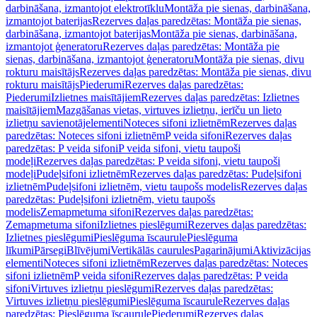
darbināšana, izmantojot elektrotīklu
Montāža pie sienas, darbināšana,
izmantojot baterijas
Rezerves daļas paredzētas: Montāža pie sienas,
darbināšana, izmantojot baterijas
Montāža pie sienas, darbināšana,
izmantojot ģeneratoru
Rezerves daļas paredzētas: Montāža pie
sienas, darbināšana, izmantojot ģeneratoru
Montāža pie sienas, divu
rokturu maisītājs
Rezerves daļas paredzētas: Montāža pie sienas, divu
rokturu maisītājs
Piederumi
Rezerves daļas paredzētas:
Piederumi
Izlietnes maisītājiem
Rezerves daļas paredzētas: Izlietnes
maisītājiem
Mazgāšanas vietas, virtuves izlietņu, ierīču un lieto
izlietņu savienotājelementi
Noteces sifoni izlietnēm
Rezerves daļas
paredzētas: Noteces sifoni izlietnēm
P veida sifoni
Rezerves daļas
paredzētas: P veida sifoni
P veida sifoni, vietu taupoši
modeļi
Rezerves daļas paredzētas: P veida sifoni, vietu taupoši
modeļi
Pudeļsifoni izlietnēm
Rezerves daļas paredzētas: Pudeļsifoni
izlietnēm
Pudeļsifoni izlietnēm, vietu taupošs modelis
Rezerves daļas
paredzētas: Pudeļsifoni izlietnēm, vietu taupošs
modelis
Zemapmetuma sifoni
Rezerves daļas paredzētas:
Zemapmetuma sifoni
Izlietnes pieslēgumi
Rezerves daļas paredzētas:
Izlietnes pieslēgumi
Pieslēguma īscaurule
Pieslēguma
līkumi
Pārsegi
Blīvējumi
Vertikālās caurules
Pagarinājumi
Aktivizācijas
elementi
Noteces sifoni izlietnēm
Rezerves daļas paredzētas: Noteces
sifoni izlietnēm
P veida sifoni
Rezerves daļas paredzētas: P veida
sifoni
Virtuves izlietņu pieslēgumi
Rezerves daļas paredzētas:
Virtuves izlietņu pieslēgumi
Pieslēguma īscaurule
Rezerves daļas
paredzētas: Pieslēguma īscaurule
Piederumi
Rezerves daļas