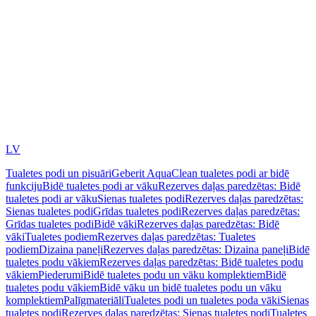
LV
Tualetes podi un pisuāri
Geberit AquaClean tualetes podi ar bidē
funkciju
Bidē tualetes podi ar vāku
Rezerves daļas paredzētas: Bidē
tualetes podi ar vāku
Sienas tualetes podi
Rezerves daļas paredzētas:
Sienas tualetes podi
Grīdas tualetes podi
Rezerves daļas paredzētas:
Grīdas tualetes podi
Bidē vāki
Rezerves daļas paredzētas: Bidē
vāki
Tualetes podiem
Rezerves daļas paredzētas: Tualetes
podiem
Dizaina paneļi
Rezerves daļas paredzētas: Dizaina paneļi
Bidē
tualetes podu vākiem
Rezerves daļas paredzētas: Bidē tualetes podu
vākiem
Piederumi
Bidē tualetes podu un vāku komplektiem
Bidē
tualetes podu vākiem
Bidē vāku un bidē tualetes podu un vāku
komplektiem
Palīgmateriāli
Tualetes podi un tualetes poda vāki
Sienas
tualetes podi
Rezerves daļas paredzētas: Sienas tualetes podi
Tualetes