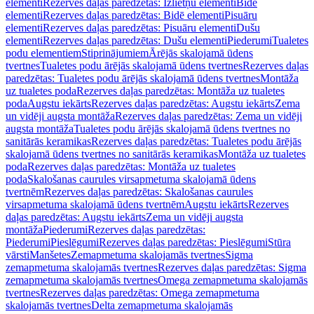
elementi
Rezerves daļas paredzētas: Izlietņu elementi
Bidē
elementi
Rezerves daļas paredzētas: Bidē elementi
Pisuāru
elementi
Rezerves daļas paredzētas: Pisuāru elementi
Dušu
elementi
Rezerves daļas paredzētas: Dušu elementi
Piederumi
Tualetes
podu elementiem
Stiprinājumiem
Ārējās skalojamā ūdens
tvertnes
Tualetes podu ārējās skalojamā ūdens tvertnes
Rezerves daļas
paredzētas: Tualetes podu ārējās skalojamā ūdens tvertnes
Montāža
uz tualetes poda
Rezerves daļas paredzētas: Montāža uz tualetes
poda
Augstu iekārts
Rezerves daļas paredzētas: Augstu iekārts
Zema
un vidēji augsta montāža
Rezerves daļas paredzētas: Zema un vidēji
augsta montāža
Tualetes podu ārējās skalojamā ūdens tvertnes no
sanitārās keramikas
Rezerves daļas paredzētas: Tualetes podu ārējās
skalojamā ūdens tvertnes no sanitārās keramikas
Montāža uz tualetes
poda
Rezerves daļas paredzētas: Montāža uz tualetes
poda
Skalošanas caurules virsapmetuma skalojamā ūdens
tvertnēm
Rezerves daļas paredzētas: Skalošanas caurules
virsapmetuma skalojamā ūdens tvertnēm
Augstu iekārts
Rezerves
daļas paredzētas: Augstu iekārts
Zema un vidēji augsta
montāža
Piederumi
Rezerves daļas paredzētas:
Piederumi
Pieslēgumi
Rezerves daļas paredzētas: Pieslēgumi
Stūra
vārsti
Manšetes
Zemapmetuma skalojamās tvertnes
Sigma
zemapmetuma skalojamās tvertnes
Rezerves daļas paredzētas: Sigma
zemapmetuma skalojamās tvertnes
Omega zemapmetuma skalojamās
tvertnes
Rezerves daļas paredzētas: Omega zemapmetuma
skalojamās tvertnes
Delta zemapmetuma skalojamās