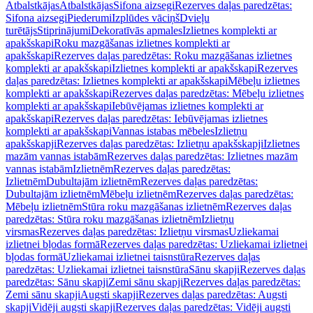
Atbalstkājas
Atbalstkājas
Sifona aizsegi
Rezerves daļas paredzētas:
Sifona aizsegi
Piederumi
Izplūdes vāciņš
Dvieļu
turētājs
Stiprinājumi
Dekoratīvās apmales
Izlietnes komplekti ar
apakšskapi
Roku mazgāšanas izlietnes komplekti ar
apakšskapi
Rezerves daļas paredzētas: Roku mazgāšanas izlietnes
komplekti ar apakšskapi
Izlietnes komplekti ar apakšskapi
Rezerves
daļas paredzētas: Izlietnes komplekti ar apakšskapi
Mēbeļu izlietnes
komplekti ar apakšskapi
Rezerves daļas paredzētas: Mēbeļu izlietnes
komplekti ar apakšskapi
Iebūvējamas izlietnes komplekti ar
apakšskapi
Rezerves daļas paredzētas: Iebūvējamas izlietnes
komplekti ar apakšskapi
Vannas istabas mēbeles
Izlietņu
apakšskapji
Rezerves daļas paredzētas: Izlietņu apakšskapji
Izlietnes
mazām vannas istabām
Rezerves daļas paredzētas: Izlietnes mazām
vannas istabām
Izlietnēm
Rezerves daļas paredzētas:
Izlietnēm
Dubultajām izlietnēm
Rezerves daļas paredzētas:
Dubultajām izlietnēm
Mēbeļu izlietnēm
Rezerves daļas paredzētas:
Mēbeļu izlietnēm
Stūra roku mazgāšanas izlietnēm
Rezerves daļas
paredzētas: Stūra roku mazgāšanas izlietnēm
Izlietņu
virsmas
Rezerves daļas paredzētas: Izlietņu virsmas
Uzliekamai
izlietnei bļodas formā
Rezerves daļas paredzētas: Uzliekamai izlietnei
bļodas formā
Uzliekamai izlietnei taisnstūra
Rezerves daļas
paredzētas: Uzliekamai izlietnei taisnstūra
Sānu skapji
Rezerves daļas
paredzētas: Sānu skapji
Zemi sānu skapji
Rezerves daļas paredzētas:
Zemi sānu skapji
Augsti skapji
Rezerves daļas paredzētas: Augsti
skapji
Vidēji augsti skapji
Rezerves daļas paredzētas: Vidēji augsti