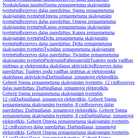
Noskalošanas taustiņi
Sigma zemapmetuma skalojamām
tvertnēm
Rezerves daļas paredzētas: Sigma zemapmetuma
skalojamām tvertnēm
Omega zemapmetuma skalojamām
tvertnēm
Rezerves daļas paredzētas: Omega zemapmetuma
skalojamām tvertnēm
Kappa zemapmetuma skalojamām
tvertnēm
Rezerves daļas paredzētas: Kappa zemapmetuma
skalojamām tvertnēm
Delta zemapmetuma skalojamām
tvertnēm
Rezerves daļas paredzētas: Delta zemapmetuma
skalojamām tvertnēm
Twinline zemapmetuma skalojamām
tvertnēm
Rezerves daļas paredzētas: Twinline zemapmetuma
skalojamām tvertnēm
Piederumi
Palīgmateriāli
Tualetes podu vadības
sistēmas ar elektronisku skalošanas aktivizāciju
Rezerves daļas
paredzētas: Tualetes podu vadības sistēmas ar elektronisku
skalošanas aktivizāciju
Darbināšanai, izmantojot elektrotīklu,
Geberit Sigma zemapmetuma skalojamām tvertnēm, 12 cm
Rezerves
daļas paredzētas: Darbināšanai, izmantojot elektrotīklu,
Geberit Sigma zemapmetuma skalojamām tvertnēm,
12 cm
Darbināšanai, izmantojot elektrotīklu, Geberit Sigma
zemapmetuma skalojamām tvertnēm, 8 cm
Rezerves daļas
paredzētas: Darbināšanai, izmantojot elektrotīklu, Geberit Sigma
zemapmetuma skalojamām tvertnēm, 8 cm
Darbināšanai, izmantojot
elektrotīklu, Geberit Omega zemapmetuma skalojamām tvertnēm,
12 cm
Rezerves daļas paredzētas: Darbināšanai, izmantojot
elektrotīklu, Geberit Omega zemapmetuma skalojamām tvertnēm,
12 cm
Darbināšanai, izmantojot baterijas, Geberit Sigma