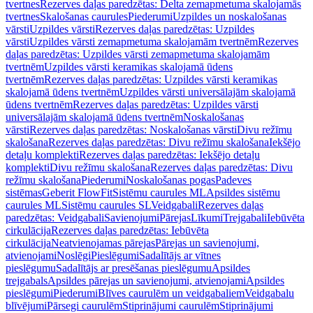
tvertnes
Rezerves daļas paredzētas: Delta zemapmetuma skalojamās
tvertnes
Skalošanas caurules
Piederumi
Uzpildes un noskalošanas
vārsti
Uzpildes vārsti
Rezerves daļas paredzētas: Uzpildes
vārsti
Uzpildes vārsti zemapmetuma skalojamām tvertnēm
Rezerves
daļas paredzētas: Uzpildes vārsti zemapmetuma skalojamām
tvertnēm
Uzpildes vārsti keramikas skalojamā ūdens
tvertnēm
Rezerves daļas paredzētas: Uzpildes vārsti keramikas
skalojamā ūdens tvertnēm
Uzpildes vārsti universālajām skalojamā
ūdens tvertnēm
Rezerves daļas paredzētas: Uzpildes vārsti
universālajām skalojamā ūdens tvertnēm
Noskalošanas
vārsti
Rezerves daļas paredzētas: Noskalošanas vārsti
Divu režīmu
skalošana
Rezerves daļas paredzētas: Divu režīmu skalošana
Iekšējo
detaļu komplekti
Rezerves daļas paredzētas: Iekšējo detaļu
komplekti
Divu režīmu skalošana
Rezerves daļas paredzētas: Divu
režīmu skalošana
Piederumi
Noskalošanas pogas
Padeves
sistēmas
Geberit FlowFit
Sistēmu caurules ML
Apsildes sistēmu
caurules ML
Sistēmu caurules SL
Veidgabali
Rezerves daļas
paredzētas: Veidgabali
Savienojumi
Pārejas
Līkumi
Trejgabali
Iebūvēta
cirkulācija
Rezerves daļas paredzētas: Iebūvēta
cirkulācija
Neatvienojamas pārejas
Pārejas un savienojumi,
atvienojami
Noslēgi
Pieslēgumi
Sadalītājs ar vītnes
pieslēgumu
Sadalītājs ar presēšanas pieslēgumu
Apsildes
trejgabals
Apsildes pārejas un savienojumi, atvienojami
Apsildes
pieslēgumi
Piederumi
Blīves caurulēm un veidgabaliem
Veidgabalu
blīvējumi
Pārsegi caurulēm
Stiprinājumi caurulēm
Stiprinājumi