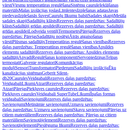
vārsti
Virsmu temperatūras regulēšana
Sistēmu caurule
Ieklāšanas
materiāls
Malas izolācijas joslas
Līmlentes
Izplešanas adatas
Javas
piedevas
Izplešanās šuves
Cauruļu līkumu balsti
Sadales skapji
Metāla
sadales skapji
Sadalītāju klāsts
Rezerves daļas paredzētas: Sadalītāju
klāsts
Sadalītāji grīdas apsildei
Rezerves daļas paredzētas: Sadalītāji
grīdas apsildei
Lodveida ventiļi
Termometrs
Pārejas
Rezerves daļas
paredzētas: Pārejas
Sadalītāju noslēgi
Ātrās atgaisošanas
vārsti
Plūsmas sadalītājs
Temperatūras regulēšanas vienības
Rezerves
daļas paredzētas: Temperatūras regulēšanas vienības
Apsildes
elementu sadalītāji
Rezerves daļas paredzētas: Apsildes elementu
sadalītāji
Apvadi
Regulēšanas komponenti
Servopiedziņas
Telpas
termostati
Galvenie regulatori
Komunikācijas
moduļi
Sensori
Transformatori
Piederumi
Sadalītāju izolācija
Ēku
kanalizācijas sistēmas
Geberit Silent-
db20
Caurules
Veidgabali
Rezerves daļas paredzētas:
Veidgabali
Līkumi
Atzari
Rezerves daļas paredzētas:
Atzari
Pārejas
Piekļuves caurules
Rezerves daļas paredzētas:
Piekļuves caurules
Veidgabali SuperTube
Līkumi
Īpašas formas
veidgabali
Savienojumi
Rezerves daļas paredzētas:
Savienojumi
Metināmie savienojumi
Uzmavu savienojumi
Rezerves
daļas paredzētas: Uzmavu savienojumi
Skavu savienojumi
Pārejas uz
citiem materiāliem
Rezerves daļas paredzētas: Pārejas uz citiem
materiāliem
Savienotājelementi
Rezerves daļas paredzētas:
Savienotājelementi
Pieslēguma līkumi
Rezerves daļas paredzētas: