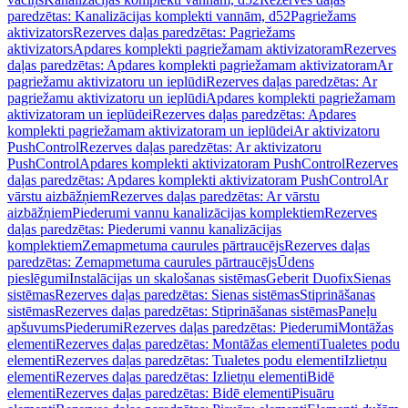
paredzētas: Kanalizācijas komplekti vannām, d52
Pagriežams
aktivizators
Rezerves daļas paredzētas: Pagriežams
aktivizators
Apdares komplekti pagriežamam aktivizatoram
Rezerves
daļas paredzētas: Apdares komplekti pagriežamam aktivizatoram
Ar
pagriežamu aktivizatoru un ieplūdi
Rezerves daļas paredzētas: Ar
pagriežamu aktivizatoru un ieplūdi
Apdares komplekti pagriežamam
aktivizatoram un ieplūdei
Rezerves daļas paredzētas: Apdares
komplekti pagriežamam aktivizatoram un ieplūdei
Ar aktivizatoru
PushControl
Rezerves daļas paredzētas: Ar aktivizatoru
PushControl
Apdares komplekti aktivizatoram PushControl
Rezerves
daļas paredzētas: Apdares komplekti aktivizatoram PushControl
Ar
vārstu aizbāžņiem
Rezerves daļas paredzētas: Ar vārstu
aizbāžņiem
Piederumi vannu kanalizācijas komplektiem
Rezerves
daļas paredzētas: Piederumi vannu kanalizācijas
komplektiem
Zemapmetuma caurules pārtraucējs
Rezerves daļas
paredzētas: Zemapmetuma caurules pārtraucējs
Ūdens
pieslēgumi
Instalācijas un skalošanas sistēmas
Geberit Duofix
Sienas
sistēmas
Rezerves daļas paredzētas: Sienas sistēmas
Stiprināšanas
sistēmas
Rezerves daļas paredzētas: Stiprināšanas sistēmas
Paneļu
apšuvums
Piederumi
Rezerves daļas paredzētas: Piederumi
Montāžas
elementi
Rezerves daļas paredzētas: Montāžas elementi
Tualetes podu
elementi
Rezerves daļas paredzētas: Tualetes podu elementi
Izlietņu
elementi
Rezerves daļas paredzētas: Izlietņu elementi
Bidē
elementi
Rezerves daļas paredzētas: Bidē elementi
Pisuāru