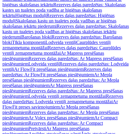
higiēnas skalošanas iekārtu
Rezerves daļas paredzētas: Skalošanas
kastes un tualetes poda vadība ar higiēnas skalošanas
iekārtu
Higiēnas moduļi
Rezerves daļas paredzētas: Higiēnas
moduļi
Skalošanas kastu un tualetes poda vadības ar higiēnas
skalošanas iekārtu piederumi
Rezerves daļas paredzētas: Skalošanas
kastu un tualetes poda vadības ar higiēnas skalošanas iekārtu
piederumi
Barošanas bloki
Rezerves daļas paredzētas: Barošanas
bloki
Tīkla komponenti
Lodveida ventiļi
Caurplūdes ventiļi
zemapmetuma montāžai
Rezerves daļas paredzētas: Caurplūdes
ventiļi zemapmetuma montāžai
Ar Mapress presēšanas
pieslēgumiem
Rezerves daļas paredzētas: Ar Mapress presēšanas
pieslēgumiem
Lodveida ventiļi
Rezerves daļas paredzētas: Lodveida
ventiļi
Ar FlowFit presēšanas pieslēgumiem
Rezerves daļas
paredzētas: Ar FlowFit presēšanas pieslēgumiem
Ar Mepla
presēšanas pieslēgumiem
Rezerves daļas paredzētas: Ar Mepla
presēšanas pieslēgumiem
Ar Mapress presēšanas
pieslēgumiem
Rezerves daļas paredzētas: Ar Mapress presēšanas
pieslēgumiem
Lodveida ventiļi zemapmetuma montāžai
Rezerves
daļas paredzētas: Lodveida ventiļi zemapmetuma montāžai
Ar
FlowFit preses savienojumiem
Ar Mepla presēšanas
pieslēgumiem
Rezerves daļas paredzētas: Ar Mepla presēšanas
pieslēgumiem
Ar Volex presēšanas pieslēgumiem
Ar Compact
pieslēgumiem
Rezerves daļas paredzētas: Ar Compact
pieslēgumiem
Pretvārsti
Ar Mapress presēšanas
pieslēgumiem
Apsildes atgaisošanas vārsti
Ātrās atgaisošanas