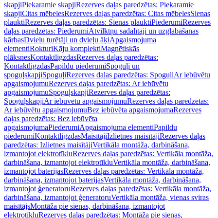
skapji
Piekaramie skapji
Rezerves daļas paredzētas: Piekaramie
skapji
Citas mēbeles
Rezerves daļas paredzētas: Citas mēbeles
Sienas
plaukti
Rezerves daļas paredzētas: Sienas plaukti
Piederumi
Rezerves
daļas paredzētas: Piederumi
Atvilktņu sadalītāji un uzglabāšanas
kārbas
Dvieļu turētāji un dvieļu āķi
Apgaismojuma
elementi
Rokturi
Kāju komplekti
Magnētiskās
plāksnes
Kontaktligzdas
Rezerves daļas paredzētas:
Kontaktligzdas
Papildu piederumi
Spoguļi un
spoguļskapji
Spoguļi
Rezerves daļas paredzētas: Spoguļi
Ar iebūvētu
apgaismojumu
Rezerves daļas paredzētas: Ar iebūvētu
apgaismojumu
Spoguļskapji
Rezerves daļas paredzētas:
Spoguļskapji
Ar iebūvētu apgaismojumu
Rezerves daļas paredzētas:
Ar iebūvētu apgaismojumu
Bez iebūvēta apgaismojuma
Rezerves
daļas paredzētas: Bez iebūvēta
apgaismojuma
Piederumi
Apgaismojuma elementi
Papildu
piederumi
Kontaktligzdas
Maisītāji
Izlietnes maisītāji
Rezerves daļas
paredzētas: Izlietnes maisītāji
Vertikāla montāža, darbināšana,
izmantojot elektrotīklu
Rezerves daļas paredzētas: Vertikāla montāža,
darbināšana, izmantojot elektrotīklu
Vertikāla montāža, darbināšana,
izmantojot baterijas
Rezerves daļas paredzētas: Vertikāla montāža,
darbināšana, izmantojot baterijas
Vertikāla montāža, darbināšana,
izmantojot ģeneratoru
Rezerves daļas paredzētas: Vertikāla montāža,
darbināšana, izmantojot ģeneratoru
Vertikāla montāža, vienas sviras
maisītājs
Montāža pie sienas, darbināšana, izmantojot
elektrotīklu
Rezerves daļas paredzētas: Montāža pie sienas,