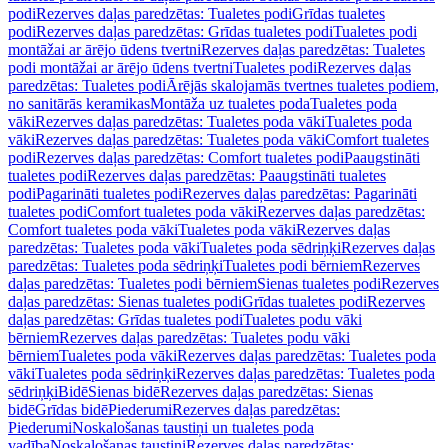
podi
Rezerves daļas paredzētas: Tualetes podi
Grīdas tualetes
podi
Rezerves daļas paredzētas: Grīdas tualetes podi
Tualetes podi
montāžai ar ārējo ūdens tvertni
Rezerves daļas paredzētas: Tualetes
podi montāžai ar ārējo ūdens tvertni
Tualetes podi
Rezerves daļas
paredzētas: Tualetes podi
Ārējās skalojamās tvertnes tualetes podiem,
no sanitārās keramikas
Montāža uz tualetes poda
Tualetes poda
vāki
Rezerves daļas paredzētas: Tualetes poda vāki
Tualetes poda
vāki
Rezerves daļas paredzētas: Tualetes poda vāki
Comfort tualetes
podi
Rezerves daļas paredzētas: Comfort tualetes podi
Paaugstināti
tualetes podi
Rezerves daļas paredzētas: Paaugstināti tualetes
podi
Pagarināti tualetes podi
Rezerves daļas paredzētas: Pagarināti
tualetes podi
Comfort tualetes poda vāki
Rezerves daļas paredzētas:
Comfort tualetes poda vāki
Tualetes poda vāki
Rezerves daļas
paredzētas: Tualetes poda vāki
Tualetes poda sēdriņķi
Rezerves daļas
paredzētas: Tualetes poda sēdriņķi
Tualetes podi bērniem
Rezerves
daļas paredzētas: Tualetes podi bērniem
Sienas tualetes podi
Rezerves
daļas paredzētas: Sienas tualetes podi
Grīdas tualetes podi
Rezerves
daļas paredzētas: Grīdas tualetes podi
Tualetes podu vāki
bērniem
Rezerves daļas paredzētas: Tualetes podu vāki
bērniem
Tualetes poda vāki
Rezerves daļas paredzētas: Tualetes poda
vāki
Tualetes poda sēdriņķi
Rezerves daļas paredzētas: Tualetes poda
sēdriņķi
Bidē
Sienas bidē
Rezerves daļas paredzētas: Sienas
bidē
Grīdas bidē
Piederumi
Rezerves daļas paredzētas:
Piederumi
Noskalošanas taustiņi un tualetes poda
vadība
Noskalošanas taustiņi
Rezerves daļas paredzētas: