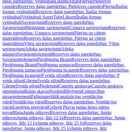
daļas paredzētas: Veidgabali
Līkumi
Atzari
Pārejas
Piekļuves
caurules
Rezerves daļas paredzētas: Piekļuves caurules
Pārejas
Īpašas
formas veidgabali
Rezerves daļas paredzētas: Īpašas formas
veidgabali
Veidgabali SuperTube
Līkumi
Īpašas formas
veidgabali
Savienojumi
Rezerves daļas paredzētas:
Savienojumi
Metināmie savienojumi
Uzmavu savienojumi
Rezerves
daļas paredzētas: Uzmavu savienojumi
Pārejas uz citiem
materiāliem
Rezerves daļas paredzētas: Pārejas uz citiem
materiāliem
Vītņu savienojumi
Rezerves daļas paredzētas: Vītņu
savienojumi
Atloka savienojumi
Atloka
adapteri
Savienotājelementi
Rezerves daļas paredzētas:
Savienotājelementi
Pieslēguma līkumi
Rezerves daļas paredzētas:
Pieslēguma līkumi
Pieslēguma uzmavas
Rezerves daļas paredzētas:
Pieslēguma uzmavas
Pieslēguma īscaurule
Rezerves daļas paredzētas:
Pieslēguma īscaurule
P veida sifoni
Rezerves daļas paredzētas: P
veida sifoni
Gliemežveida sifoni
Rezerves daļas paredzētas:
Gliemežveida sifoni
Piederumi
Cauruļu apskavas
Cauruļu apskavu
stiprinājumi
Balsta skavas
Noslēgi
Blīvējumi
Celtniecības
aizsargelementi
Palīgmateriāli
Kanalizācijas ventilācijas
vārsti
Ventilācijas vārsti
Rezerves daļas paredzētas: Ventilācijas
vārsti
Enerģijas pretvārsti
Geberit Pluvia jumta lietus ūdens
novadīšana
Jumta piltuves
Rezerves daļas paredzētas: Jumta
piltuves
Jumta piltuves, līdz 12 l/s
Rezerves daļas paredzētas: Jumta
piltuves, līdz 12 l/s
Jumta piltuves, līdz 25 l/s
Rezerves daļas
paredzētas: Jumta piltuves, līdz 25 l/s
Jumta piltuves, līdz