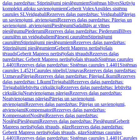
daļas paredzētas: Stiprinājumi pieslēgumiem
Sistēmas blīves
Skrūvju
komplekti atloku savienojumiem
Geberit Volex
Apsildes sistēmu
caurules SL
Veidgabali
Rezerves daļas paredzētas: Veidgabali
Pārejas
un savienojumi, atvienojami
Rezerves daļas paredzētas: Pārejas un
savienojumi, atvienojami
Pieslēgumi
Sadalītājs ar vītnes
pieslēgumu
Piederumi
Rezerves daļas paredzētas: Piederumi
Blīves
caurulēm un veidgabaliem
Pārsegi caurulēm
Stiprinājumi
caurulēm
Stiprinājumi pieslēgumiem
Rezerves daļas paredzētas:
Stiprinājumi pieslēgumiem
Geberit Mapress nerūsējošais
tērauds
Geberit Mapress nerūsējošais tērauds
Rezerves daļas
paredzētas: Geberit Mapress nerūsējošais tērauds
Sistēmas caurules
1.4401
Rezerves daļas paredzētas: Sistēmas caurules 1.4401
Sistēmas
caurules 1.4521
Caurules nipelis
Uzmavas
Rezerves daļas paredzētas:
Uzmavas
Pārejas
Rezerves daļas paredzētas: Pārejas
Līkumi
Rezerves
daļas paredzētas: Līkumi
Trejgabali
Rezerves daļas paredzētas:
Trejgabali
Iebūvēta cirkulācija
Rezerves daļas paredzētas: Iebūvēta
cirkulācija
Neatvienojamas pārejas
Rezerves daļas paredzētas:
Neatvienojamas pārejas
Pārejas un savienojumi,
atvienojami
Rezerves daļas paredzētas: Pārejas un savienojumi,
atvienojami
Kompensatori
Rezerves daļas paredzētas:
Kompensatori
Noslēgi
Rezerves daļas paredzētas:
Noslēgi
Pieslēgumi
Rezerves daļas paredzētas: Pieslēgumi
Geberit
Mapress nerūsējošais tērauds, gāze
Rezerves daļas paredzētas:
Geberit Mapress nerūsējošais tērauds, gāze
Sistēmas caurules
1.4401
Rezerves daļas paredzētas: Sistēmas caurules 1.4401
Caurules