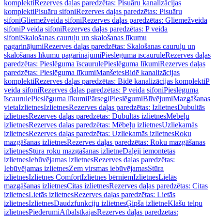
komplekti
Rezerves daļas paredzētas: Pisuāru kanalizācijas
komplekti
Pisuāru sifoni
Rezerves daļas paredzētas: Pisuāru
sifoni
Gliemežveida sifoni
Rezerves daļas paredzētas: Gliemežveida
sifoni
P veida sifoni
Rezerves daļas paredzētas: P veida
sifoni
Skalošanas cauruļu un skalošanas līkumu
pagarinājumi
Rezerves daļas paredzētas: Skalošanas cauruļu un
skalošanas līkumu pagarinājumi
Pieslēguma īscaurule
Rezerves daļas
paredzētas: Pieslēguma īscaurule
Pieslēguma līkumi
Rezerves daļas
paredzētas: Pieslēguma līkumi
Manšetes
Bidē kanalizācijas
komplekti
Rezerves daļas paredzētas: Bidē kanalizācijas komplekti
P
veida sifoni
Rezerves daļas paredzētas: P veida sifoni
Pieslēguma
īscaurule
Pieslēguma līkumi
Pārsegi
Pieslēgumi
Blīvējumi
Mazgāšanas
vieta
Izlietnes
Izlietnes
Rezerves daļas paredzētas: Izlietnes
Dubultās
izlietnes
Rezerves daļas paredzētas: Dubultās izlietnes
Mēbeļu
izlietnes
Rezerves daļas paredzētas: Mēbeļu izlietnes
Uzliekamās
izlietnes
Rezerves daļas paredzētas: Uzliekamās izlietnes
Roku
mazgāšanas izlietnes
Rezerves daļas paredzētas: Roku mazgāšanas
izlietnes
Stūra roku mazgāšanas izlietne
Daļēji iemontētās
izlietnes
Iebūvējamas izlietnes
Rezerves daļas paredzētas:
Iebūvējamas izlietnes
Zem virsmas iebūvējamas
Stūra
izlietnes
Izlietnes Comfort
Izlietnes bērniem
Izlietnes
Lielās
mazgāšanas izlietnes
Citas izlietnes
Rezerves daļas paredzētas: Citas
izlietnes
Lietās izlietnes
Rezerves daļas paredzētas: Lietās
izlietnes
Izlietnes
Daudzfunkciju izlietnes
Ģipša izlietne
Klašu telpu
izlietnes
Piederumi
Atbalstkājas
Rezerves daļas paredzētas: