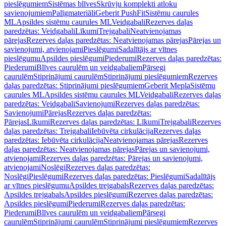
pieslēgumiem
Sistēmas blīves
Skrūvju komplekti atloku
savienojumiem
Palīgmateriāli
Geberit PushFit
Sistēmu caurules
ML
Apsildes sistēmu caurules ML
Veidgabali
Rezerves daļas
paredzētas: Veidgabali
Līkumi
Trejgabali
Neatvienojamas
pārejas
Rezerves daļas paredzētas: Neatvienojamas pārejas
Pārejas un
savienojumi, atvienojami
Pieslēgumi
Sadalītājs ar vītnes
pieslēgumu
Apsildes pieslēgumi
Piederumi
Rezerves daļas paredzētas:
Piederumi
Blīves caurulēm un veidgabaliem
Pārsegi
caurulēm
Stiprinājumi caurulēm
Stiprinājumi pieslēgumiem
Rezerves
daļas paredzētas: Stiprinājumi pieslēgumiem
Geberit Mepla
Sistēmu
caurules ML
Apsildes sistēmu caurules ML
Veidgabali
Rezerves daļas
paredzētas: Veidgabali
Savienojumi
Rezerves daļas paredzētas:
Savienojumi
Pārejas
Rezerves daļas paredzētas:
Pārejas
Līkumi
Rezerves daļas paredzētas: Līkumi
Trejgabali
Rezerves
daļas paredzētas: Trejgabali
Iebūvēta cirkulācija
Rezerves daļas
paredzētas: Iebūvēta cirkulācija
Neatvienojamas pārejas
Rezerves
daļas paredzētas: Neatvienojamas pārejas
Pārejas un savienojumi,
atvienojami
Rezerves daļas paredzētas: Pārejas un savienojumi,
atvienojami
Noslēgi
Rezerves daļas paredzētas:
Noslēgi
Pieslēgumi
Rezerves daļas paredzētas: Pieslēgumi
Sadalītājs
ar vītnes pieslēgumu
Apsildes trejgabals
Rezerves daļas paredzētas:
Apsildes trejgabals
Apsildes pieslēgumi
Rezerves daļas paredzētas:
Apsildes pieslēgumi
Piederumi
Rezerves daļas paredzētas:
Piederumi
Blīves caurulēm un veidgabaliem
Pārsegi
caurulēm
Stiprinājumi caurulēm
Stiprinājumi pieslēgumiem
Rezerves