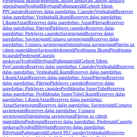
Pieslēguma līkumi
Piederumi
Cauruļu apskavas
Cauruļu apskavu
stiprinājumi
Noslēgi
Blīvējumi
Palīgmateriāli
Geberit Silent-
PP
Caurules
Rezerves daļas paredzētas: Caurules
Veidgabali
Rezerves
daļas paredzētas: Veidgabali
Līkumi
Rezerves daļas paredzētas:
Līkumi
Atzari
Rezerves daļas paredzētas: Atzari
Pārejas
Rezerves
daļas paredzētas: Pārejas
Piekļuves caurules
Rezerves daļas
paredzētas: Piekļuves caurules
Savienojumi
Rezerves daļas
paredzētas: Savienojumi
Uzmavu savienojumi
Rezerves daļas
paredzētas: Uzmavu savienojumi
Stiprinājuma savienojumi
Pārejas uz
citiem materiāliem
Savienotājelementi
Pieslēguma līkumi
Pieslēguma
īscaurule
Piederumi
Cauruļu
apskavas
Noslēgi
Blīvējumi
Palīgmateriāli
Geberit Silent-
Pro
Caurules
Rezerves daļas paredzētas: Caurules
Veidgabali
Rezerves
daļas paredzētas: Veidgabali
Līkumi
Rezerves daļas paredzētas:
Līkumi
Atzari
Rezerves daļas paredzētas: Atzari
Pārejas
Rezerves
daļas paredzētas: Pārejas
Piekļuves caurules
Rezerves daļas
paredzētas: Piekļuves caurules
Profildetaļas SuperTube
Rezerves
daļas paredzētas: Profildetaļas SuperTube
Līkumi
Rezerves daļas
paredzētas: Līkumi
Atzari
Rezerves daļas paredzētas:
Atzari
Savienojumi
Rezerves daļas paredzētas: Savienojumi
Uzmavu
savienojumi
Rezerves daļas paredzētas: Uzmavu
savienojumi
Stiprinājuma savienojumi
Pārejas uz citiem
materiāliem
Piederumi
Rezerves daļas paredzētas: Piederumi
Cauruļu
apskavas
Noslēgi
Blīvējumi
Rezerves daļas paredzētas:
Blīvējumi
Palīgmateriāli
Geberit PE
Caurules
Veidgabali
Rezerves