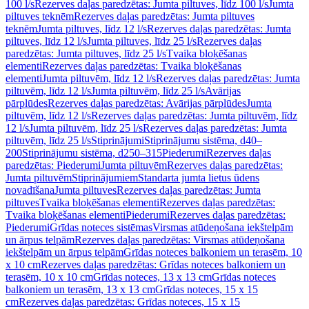
100 l/s
Rezerves daļas paredzētas: Jumta piltuves, līdz 100 l/s
Jumta
piltuves teknēm
Rezerves daļas paredzētas: Jumta piltuves
teknēm
Jumta piltuves, līdz 12 l/s
Rezerves daļas paredzētas: Jumta
piltuves, līdz 12 l/s
Jumta piltuves, līdz 25 l/s
Rezerves daļas
paredzētas: Jumta piltuves, līdz 25 l/s
Tvaika bloķēšanas
elementi
Rezerves daļas paredzētas: Tvaika bloķēšanas
elementi
Jumta piltuvēm, līdz 12 l/s
Rezerves daļas paredzētas: Jumta
piltuvēm, līdz 12 l/s
Jumta piltuvēm, līdz 25 l/s
Avārijas
pārplūdes
Rezerves daļas paredzētas: Avārijas pārplūdes
Jumta
piltuvēm, līdz 12 l/s
Rezerves daļas paredzētas: Jumta piltuvēm, līdz
12 l/s
Jumta piltuvēm, līdz 25 l/s
Rezerves daļas paredzētas: Jumta
piltuvēm, līdz 25 l/s
Stiprinājumi
Stiprinājumu sistēma, d40–
200
Stiprinājumu sistēma, d250–315
Piederumi
Rezerves daļas
paredzētas: Piederumi
Jumta piltuvēm
Rezerves daļas paredzētas:
Jumta piltuvēm
Stiprinājumiem
Standarta jumta lietus ūdens
novadīšana
Jumta piltuves
Rezerves daļas paredzētas: Jumta
piltuves
Tvaika bloķēšanas elementi
Rezerves daļas paredzētas:
Tvaika bloķēšanas elementi
Piederumi
Rezerves daļas paredzētas:
Piederumi
Grīdas noteces sistēmas
Virsmas atūdeņošana iekštelpām
un ārpus telpām
Rezerves daļas paredzētas: Virsmas atūdeņošana
iekštelpām un ārpus telpām
Grīdas noteces balkoniem un terasēm, 10
x 10 cm
Rezerves daļas paredzētas: Grīdas noteces balkoniem un
terasēm, 10 x 10 cm
Grīdas noteces, 13 x 13 cm
Grīdas noteces
balkoniem un terasēm, 13 x 13 cm
Grīdas noteces, 15 x 15
cm
Rezerves daļas paredzētas: Grīdas noteces, 15 x 15