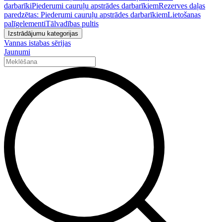
darbarīki
Piederumi cauruļu apstrādes darbarīkiem
Rezerves daļas
paredzētas: Piederumi cauruļu apstrādes darbarīkiem
Lietošanas
palīgelementi
Tālvadības pultis
Izstrādājumu kategorijas
Vannas istabas sērijas
Jaunumi