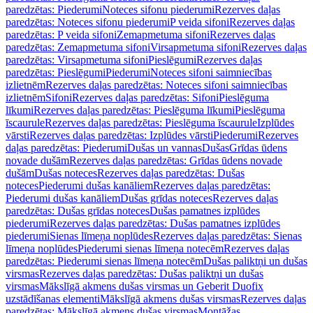
paredzētas: Piederumi
Noteces sifonu piederumi
Rezerves daļas
paredzētas: Noteces sifonu piederumi
P veida sifoni
Rezerves daļas
paredzētas: P veida sifoni
Zemapmetuma sifoni
Rezerves daļas
paredzētas: Zemapmetuma sifoni
Virsapmetuma sifoni
Rezerves daļas
paredzētas: Virsapmetuma sifoni
Pieslēgumi
Rezerves daļas
paredzētas: Pieslēgumi
Piederumi
Noteces sifoni saimniecības
izlietnēm
Rezerves daļas paredzētas: Noteces sifoni saimniecības
izlietnēm
Sifoni
Rezerves daļas paredzētas: Sifoni
Pieslēguma
līkumi
Rezerves daļas paredzētas: Pieslēguma līkumi
Pieslēguma
īscaurule
Rezerves daļas paredzētas: Pieslēguma īscaurule
Izplūdes
vārsti
Rezerves daļas paredzētas: Izplūdes vārsti
Piederumi
Rezerves
daļas paredzētas: Piederumi
Dušas un vannas
Dušas
Grīdas ūdens
novade dušām
Rezerves daļas paredzētas: Grīdas ūdens novade
dušām
Dušas noteces
Rezerves daļas paredzētas: Dušas
noteces
Piederumi dušas kanāliem
Rezerves daļas paredzētas:
Piederumi dušas kanāliem
Dušas grīdas noteces
Rezerves daļas
paredzētas: Dušas grīdas noteces
Dušas pamatnes izplūdes
piederumi
Rezerves daļas paredzētas: Dušas pamatnes izplūdes
piederumi
Sienas līmeņa noplūdes
Rezerves daļas paredzētas: Sienas
līmeņa noplūdes
Piederumi sienas līmeņa notecēm
Rezerves daļas
paredzētas: Piederumi sienas līmeņa notecēm
Dušas paliktņi un dušas
virsmas
Rezerves daļas paredzētas: Dušas paliktņi un dušas
virsmas
Mākslīgā akmens dušas virsmas un Geberit Duofix
uzstādīšanas elementi
Mākslīgā akmens dušas virsmas
Rezerves daļas
paredzētas: Mākslīgā akmens dušas virsmas
Montāžas