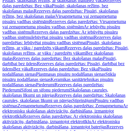
Pisuāri, skalošanas režīms, ar skalošanas malu
Bez vāka
Rezerves
daļas paredzētas: Bez vāka
Pisuāri, skalošanas režīms, bez
skalošanas malas
Rezerves daļas paredzētas: Pisuāri, skalošanas
režīms, bez skalošanas malas
Virsapmetuma vai zemapmetuma
pisuāru vadības sistēmām
Rezerves daļas paredzētas: Virsapmetuma
vai zemapmetuma pisuāru vadības sistēmām
Ar iebūvētu pisuāru
vadības sistēmu
Rezerves daļas paredzētas: Ar iebūvētu pisuāru
vadības sistēmu
Iebūvētai pisuāru vadības sistēmai
Rezerves daļas
paredzētas: Iebūvētai pisuāru vadības sistēmai
Pisuāri, skalošanas
režīms, ar vāku / paredzēts vākam
Rezerves daļas paredzētas: Pisuāri,
skalošanas režīms, ar vāku / paredzēts vākam
Bez skalošanas
malas
Rezerves daļas paredzētas: Bez skalošanas malas
Pisuāri,
darbībai bez ūdens
Rezerves daļas paredzētas: Pisuāri, darbībai bez
ūdens
Bez vāka
Rezerves daļas paredzētas: Bez vāka
Pisuāru
nodalīšanas sienas
Plastmasas pisuāru nodalīšanas sienas
Stikla
pisuāru nodalīšanas sienas
Keramikas sanitārtehnikas pisuāru
nodalīšanas sienas
Piederumi
Rezerves daļas paredzētas:
Piederumi
Sifoni un sifonu piederumi
Skalošanas caurules,
skalošanas līkumi un pārejas
Rezerves daļas paredzētas: Skalošanas
caurules, skalošanas līkumi un pārejas
Stiprinājumi
Pisuāru vadības
sistēmas
Zemapmetuma
Rezerves daļas paredzētas: Zemapmetuma
Ar
elektronisku skalošanas aktivizāciju, darbināšana, izmantojot
elektrotīklu
Rezerves daļas paredzētas: Ar elektronisku skalošanas
aktivizāciju, darbināšana, izmantojot elektrotīklu
Ar elektronisku
skalošanas aktivizāciju, darbināšana, izmantojot baterijas
Rezerves