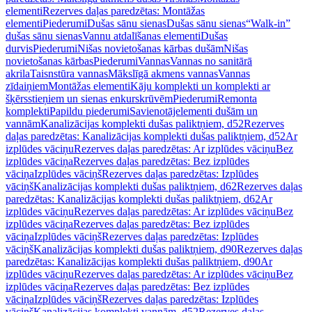
elementi
Rezerves daļas paredzētas: Montāžas
elementi
Piederumi
Dušas sānu sienas
Dušas sānu sienas
“Walk-in”
dušas sānu sienas
Vannu atdalīšanas elementi
Dušas
durvis
Piederumi
Nišas novietošanas kārbas dušām
Nišas
novietošanas kārbas
Piederumi
Vannas
Vannas no sanitārā
akrila
Taisnstūra vannas
Mākslīgā akmens vannas
Vannas
zīdaiņiem
Montāžas elementi
Kāju komplekti un komplekti ar
šķērsstieņiem un sienas enkurskrūvēm
Piederumi
Remonta
komplekti
Papildu piederumi
Savienotājelementi dušām un
vannām
Kanalizācijas komplekti dušas paliktņiem, d52
Rezerves
daļas paredzētas: Kanalizācijas komplekti dušas paliktņiem, d52
Ar
izplūdes vāciņu
Rezerves daļas paredzētas: Ar izplūdes vāciņu
Bez
izplūdes vāciņa
Rezerves daļas paredzētas: Bez izplūdes
vāciņa
Izplūdes vāciņš
Rezerves daļas paredzētas: Izplūdes
vāciņš
Kanalizācijas komplekti dušas paliktņiem, d62
Rezerves daļas
paredzētas: Kanalizācijas komplekti dušas paliktņiem, d62
Ar
izplūdes vāciņu
Rezerves daļas paredzētas: Ar izplūdes vāciņu
Bez
izplūdes vāciņa
Rezerves daļas paredzētas: Bez izplūdes
vāciņa
Izplūdes vāciņš
Rezerves daļas paredzētas: Izplūdes
vāciņš
Kanalizācijas komplekti dušas paliktņiem, d90
Rezerves daļas
paredzētas: Kanalizācijas komplekti dušas paliktņiem, d90
Ar
izplūdes vāciņu
Rezerves daļas paredzētas: Ar izplūdes vāciņu
Bez
izplūdes vāciņa
Rezerves daļas paredzētas: Bez izplūdes
vāciņa
Izplūdes vāciņš
Rezerves daļas paredzētas: Izplūdes
vāciņš
Kanalizācijas komplekti vannām, d52
Rezerves daļas