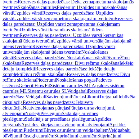
tvertnes
Rezerves daļas paredzētas: Delta zemapmetuma skalojamās
tvertnes
Skalošanas caurules
Piederumi
Uzpildes un noskalošanas
vārsti
Uzpildes vārsti
Rezerves daļas paredzētas: Uzpildes
vārsti
Uzpildes vārsti zemapmetuma skalojamām tvertnēm
Rezerves
daļas paredzētas: Uzpildes vārsti zemapmetuma skalojamām
tvertnēm
Uzpildes vārsti keramikas skalojamā ūdens
tvertnēm
Rezerves daļas paredzētas: Uzpildes vārsti keramikas
skalojamā ūdens tvertnēm
Uzpildes vārsti universālajām skalojamā
ūdens tvertnēm
Rezerves daļas paredzētas: Uzpildes vārsti
universālajām skalojamā ūdens tvertnēm
Noskalošanas
vārsti
Rezerves daļas paredzētas: Noskalošanas vārsti
Divu režīmu
skalošana
Rezerves daļas paredzētas: Divu režīmu skalošana
Iekšējo
detaļu komplekti
Rezerves daļas paredzētas: Iekšējo detaļu
komplekti
Divu režīmu skalošana
Rezerves daļas paredzētas: Divu
režīmu skalošana
Piederumi
Noskalošanas pogas
Padeves
sistēmas
Geberit FlowFit
Sistēmu caurules ML
Apsildes sistēmu
caurules ML
Sistēmu caurules SL
Veidgabali
Rezerves daļas
paredzētas: Veidgabali
Savienojumi
Pārejas
Līkumi
Trejgabali
Iebūvēta
cirkulācija
Rezerves daļas paredzētas: Iebūvēta
cirkulācija
Neatvienojamas pārejas
Pārejas un savienojumi,
atvienojami
Noslēgi
Pieslēgumi
Sadalītājs ar vītnes
pieslēgumu
Sadalītājs ar presēšanas pieslēgumu
Apsildes
trejgabals
Apsildes pārejas un savienojumi, atvienojami
Apsildes
pieslēgumi
Piederumi
Blīves caurulēm un veidgabaliem
Veidgabalu
blīvējumi
Pārsegi caurulēm
Stiprinājumi caurulēm
Stiprinājumi