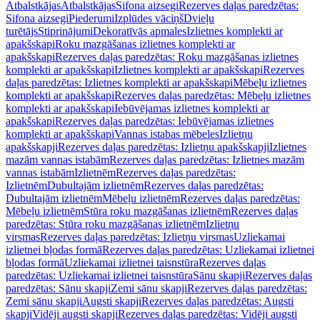
Atbalstkājas
Atbalstkājas
Sifona aizsegi
Rezerves daļas paredzētas:
Sifona aizsegi
Piederumi
Izplūdes vāciņš
Dvieļu
turētājs
Stiprinājumi
Dekoratīvās apmales
Izlietnes komplekti ar
apakšskapi
Roku mazgāšanas izlietnes komplekti ar
apakšskapi
Rezerves daļas paredzētas: Roku mazgāšanas izlietnes
komplekti ar apakšskapi
Izlietnes komplekti ar apakšskapi
Rezerves
daļas paredzētas: Izlietnes komplekti ar apakšskapi
Mēbeļu izlietnes
komplekti ar apakšskapi
Rezerves daļas paredzētas: Mēbeļu izlietnes
komplekti ar apakšskapi
Iebūvējamas izlietnes komplekti ar
apakšskapi
Rezerves daļas paredzētas: Iebūvējamas izlietnes
komplekti ar apakšskapi
Vannas istabas mēbeles
Izlietņu
apakšskapji
Rezerves daļas paredzētas: Izlietņu apakšskapji
Izlietnes
mazām vannas istabām
Rezerves daļas paredzētas: Izlietnes mazām
vannas istabām
Izlietnēm
Rezerves daļas paredzētas:
Izlietnēm
Dubultajām izlietnēm
Rezerves daļas paredzētas:
Dubultajām izlietnēm
Mēbeļu izlietnēm
Rezerves daļas paredzētas:
Mēbeļu izlietnēm
Stūra roku mazgāšanas izlietnēm
Rezerves daļas
paredzētas: Stūra roku mazgāšanas izlietnēm
Izlietņu
virsmas
Rezerves daļas paredzētas: Izlietņu virsmas
Uzliekamai
izlietnei bļodas formā
Rezerves daļas paredzētas: Uzliekamai izlietnei
bļodas formā
Uzliekamai izlietnei taisnstūra
Rezerves daļas
paredzētas: Uzliekamai izlietnei taisnstūra
Sānu skapji
Rezerves daļas
paredzētas: Sānu skapji
Zemi sānu skapji
Rezerves daļas paredzētas:
Zemi sānu skapji
Augsti skapji
Rezerves daļas paredzētas: Augsti
skapji
Vidēji augsti skapji
Rezerves daļas paredzētas: Vidēji augsti