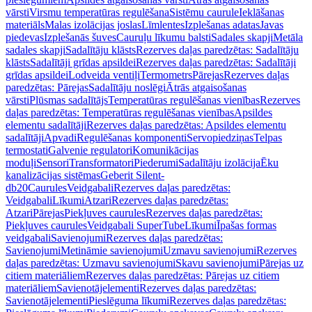
vārsti
Virsmu temperatūras regulēšana
Sistēmu caurule
Ieklāšanas
materiāls
Malas izolācijas joslas
Līmlentes
Izplešanas adatas
Javas
piedevas
Izplešanās šuves
Cauruļu līkumu balsti
Sadales skapji
Metāla
sadales skapji
Sadalītāju klāsts
Rezerves daļas paredzētas: Sadalītāju
klāsts
Sadalītāji grīdas apsildei
Rezerves daļas paredzētas: Sadalītāji
grīdas apsildei
Lodveida ventiļi
Termometrs
Pārejas
Rezerves daļas
paredzētas: Pārejas
Sadalītāju noslēgi
Ātrās atgaisošanas
vārsti
Plūsmas sadalītājs
Temperatūras regulēšanas vienības
Rezerves
daļas paredzētas: Temperatūras regulēšanas vienības
Apsildes
elementu sadalītāji
Rezerves daļas paredzētas: Apsildes elementu
sadalītāji
Apvadi
Regulēšanas komponenti
Servopiedziņas
Telpas
termostati
Galvenie regulatori
Komunikācijas
moduļi
Sensori
Transformatori
Piederumi
Sadalītāju izolācija
Ēku
kanalizācijas sistēmas
Geberit Silent-
db20
Caurules
Veidgabali
Rezerves daļas paredzētas:
Veidgabali
Līkumi
Atzari
Rezerves daļas paredzētas:
Atzari
Pārejas
Piekļuves caurules
Rezerves daļas paredzētas:
Piekļuves caurules
Veidgabali SuperTube
Līkumi
Īpašas formas
veidgabali
Savienojumi
Rezerves daļas paredzētas:
Savienojumi
Metināmie savienojumi
Uzmavu savienojumi
Rezerves
daļas paredzētas: Uzmavu savienojumi
Skavu savienojumi
Pārejas uz
citiem materiāliem
Rezerves daļas paredzētas: Pārejas uz citiem
materiāliem
Savienotājelementi
Rezerves daļas paredzētas:
Savienotājelementi
Pieslēguma līkumi
Rezerves daļas paredzētas: