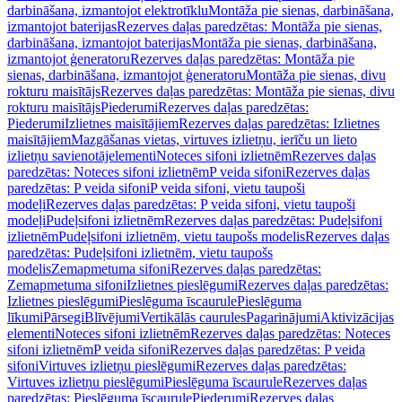
darbināšana, izmantojot elektrotīklu
Montāža pie sienas, darbināšana,
izmantojot baterijas
Rezerves daļas paredzētas: Montāža pie sienas,
darbināšana, izmantojot baterijas
Montāža pie sienas, darbināšana,
izmantojot ģeneratoru
Rezerves daļas paredzētas: Montāža pie
sienas, darbināšana, izmantojot ģeneratoru
Montāža pie sienas, divu
rokturu maisītājs
Rezerves daļas paredzētas: Montāža pie sienas, divu
rokturu maisītājs
Piederumi
Rezerves daļas paredzētas:
Piederumi
Izlietnes maisītājiem
Rezerves daļas paredzētas: Izlietnes
maisītājiem
Mazgāšanas vietas, virtuves izlietņu, ierīču un lieto
izlietņu savienotājelementi
Noteces sifoni izlietnēm
Rezerves daļas
paredzētas: Noteces sifoni izlietnēm
P veida sifoni
Rezerves daļas
paredzētas: P veida sifoni
P veida sifoni, vietu taupoši
modeļi
Rezerves daļas paredzētas: P veida sifoni, vietu taupoši
modeļi
Pudeļsifoni izlietnēm
Rezerves daļas paredzētas: Pudeļsifoni
izlietnēm
Pudeļsifoni izlietnēm, vietu taupošs modelis
Rezerves daļas
paredzētas: Pudeļsifoni izlietnēm, vietu taupošs
modelis
Zemapmetuma sifoni
Rezerves daļas paredzētas:
Zemapmetuma sifoni
Izlietnes pieslēgumi
Rezerves daļas paredzētas:
Izlietnes pieslēgumi
Pieslēguma īscaurule
Pieslēguma
līkumi
Pārsegi
Blīvējumi
Vertikālās caurules
Pagarinājumi
Aktivizācijas
elementi
Noteces sifoni izlietnēm
Rezerves daļas paredzētas: Noteces
sifoni izlietnēm
P veida sifoni
Rezerves daļas paredzētas: P veida
sifoni
Virtuves izlietņu pieslēgumi
Rezerves daļas paredzētas:
Virtuves izlietņu pieslēgumi
Pieslēguma īscaurule
Rezerves daļas
paredzētas: Pieslēguma īscaurule
Piederumi
Rezerves daļas