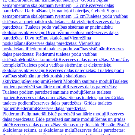
zemapmetuma skalojamām tvertnēm, 12 cm
Rezerves daļas
paredzētas: Darbināšanai, izmantojot baterijas, Geberit Sigma
zemapmetuma skalojamām tvertnēm, 12 cm
Tualetes podu vadības
sistēmas ar pneimatisku skalošanas aktivizāciju
Rezerves daļas
paredzētas: Tualetes podu vadības sistēmas ar pneimatisku
skalošanas aktivizāciju
Divu režīmu skalošanai
Rezerves daļas
paredzētas: Divu režīmu skalošanai
Vienrežīma
noskalošanai
Rezerves daļas paredzētas: Vienrežīma
noskalošanai
Piederumi tualetes podu vadības sistēmām
Rezerves
daļas paredzētas: Piederumi tualetes podu vadības
sistēmām
Montāžas komplekti
Rezerves daļas paredzētas: Montāžas
komplekti
Tualetes podu vadības sistēmām ar elektronisku
skalošanas aktivizāciju
Rezerves daļas paredzētas: Tualetes podu
vadības sistēmām ar elektronisku skalošanas
aktivizāciju
Savienojumi
Geberit Monolith sanitārie moduļi
Tualetes
podiem paredzēti sanitārie moduļi
Rezerves daļas paredzētas:
Tualetes podiem paredzēti sanitārie moduļi
Sienas tualetes
podiem
Rezerves daļas paredzētas: Sienas tualetes podiem
Grīdas
tualetes podiem
Rezerves daļas paredzētas: Grīdas tualetes
podiem
Piederumi
Rezerves daļas paredzētas:
Piederumi
Palīgmateriāli
Bidē paredzēti sanitārie moduļi
Rezerves
daļas paredzētas: Bidē paredzēti sanitārie moduļi
Sienas un grīdas
bidē
Rezerves daļas paredzētas: Sienas un grīdas bidē
Pisuārs
Pisuāri,
skalošanas režīms, ar skalošanas malu
Rezerves daļas paredzētas: