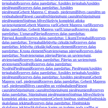
trejgabals
Rezerves daļas paredzētas: Apsildes trejgabals
Apsildes
pieslēgumi
Rezerves daļas paredzētas: Apsildes
pieslēgumi
Geberit Mapress C tērauds, piederumi
Blīves caurulēm un
veidgabaliem
Pārsegi caurulēm
Stiprinājumi caurulēm
Stiprinājumi
pieslēgumiem
Sistēmas blīves
Skrūvju komplekti atloku
savienojumiem
Geberit Mapress varš
Geberit Mapress varš
Rezerves
daļas paredzētas: Geberit Mapress varš
Uzmavas
Rezerves daļas
paredzētas: Uzmavas
Pārejas
Rezerves daļas paredzētas:
Pārejas
Līkumi
Rezerves daļas paredzētas: Līkumi
Trejgabali
Rezerves
daļas paredzētas: Trejgabali
Iebūvēta cirkulācija
Rezerves daļas
paredzētas: Iebūvēta cirkulācija
Krusta elementi
Rezerves daļas
paredzētas: Krusta elementi
Neatvienojamas pārejas
Rezerves daļas
paredzētas: Neatvienojamas pārejas
Pārejas un savienojumi,
atvienojami
Rezerves daļas paredzētas: Pārejas un savienojumi,
atvienojami
Noslēgi
Rezerves daļas paredzētas:
Noslēgi
Pieslēgumi
Rezerves daļas paredzētas: Pieslēgumi
Apsildes
trejgabals
Rezerves daļas paredzētas: Apsildes trejgabals
Apsildes
pieslēgumi
Rezerves daļas paredzētas: Apsildes pieslēgumi
Geberit
Mapress varš, piederumi
Rezerves daļas paredzētas: Geberit Mapress
varš, piederumi
Blīves caurulēm un veidgabaliem
Pārsegi
caurulēm
Stiprinājumi caurulēm
Stiprinājumi pieslēgumiem
Rezerves
daļas paredzētas: Stiprinājumi pieslēgumiem
Sistēmas blīves
Skrūvju
komplekti atloku savienojumiem
Geberit higiēnas sistēma
Higiēniskās
skalošanas iekārtas
Rezerves daļas paredzētas: Higiēniskās
skalošanas iekārtas
Skalošanas kastes un tualetes poda vadība ar