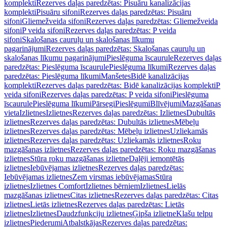
komplekti
Rezerves daļas paredzētas: Pisuāru kanalizācijas
komplekti
Pisuāru sifoni
Rezerves daļas paredzētas: Pisuāru
sifoni
Gliemežveida sifoni
Rezerves daļas paredzētas: Gliemežveida
sifoni
P veida sifoni
Rezerves daļas paredzētas: P veida
sifoni
Skalošanas cauruļu un skalošanas līkumu
pagarinājumi
Rezerves daļas paredzētas: Skalošanas cauruļu un
skalošanas līkumu pagarinājumi
Pieslēguma īscaurule
Rezerves daļas
paredzētas: Pieslēguma īscaurule
Pieslēguma līkumi
Rezerves daļas
paredzētas: Pieslēguma līkumi
Manšetes
Bidē kanalizācijas
komplekti
Rezerves daļas paredzētas: Bidē kanalizācijas komplekti
P
veida sifoni
Rezerves daļas paredzētas: P veida sifoni
Pieslēguma
īscaurule
Pieslēguma līkumi
Pārsegi
Pieslēgumi
Blīvējumi
Mazgāšanas
vieta
Izlietnes
Izlietnes
Rezerves daļas paredzētas: Izlietnes
Dubultās
izlietnes
Rezerves daļas paredzētas: Dubultās izlietnes
Mēbeļu
izlietnes
Rezerves daļas paredzētas: Mēbeļu izlietnes
Uzliekamās
izlietnes
Rezerves daļas paredzētas: Uzliekamās izlietnes
Roku
mazgāšanas izlietnes
Rezerves daļas paredzētas: Roku mazgāšanas
izlietnes
Stūra roku mazgāšanas izlietne
Daļēji iemontētās
izlietnes
Iebūvējamas izlietnes
Rezerves daļas paredzētas:
Iebūvējamas izlietnes
Zem virsmas iebūvējamas
Stūra
izlietnes
Izlietnes Comfort
Izlietnes bērniem
Izlietnes
Lielās
mazgāšanas izlietnes
Citas izlietnes
Rezerves daļas paredzētas: Citas
izlietnes
Lietās izlietnes
Rezerves daļas paredzētas: Lietās
izlietnes
Izlietnes
Daudzfunkciju izlietnes
Ģipša izlietne
Klašu telpu
izlietnes
Piederumi
Atbalstkājas
Rezerves daļas paredzētas: