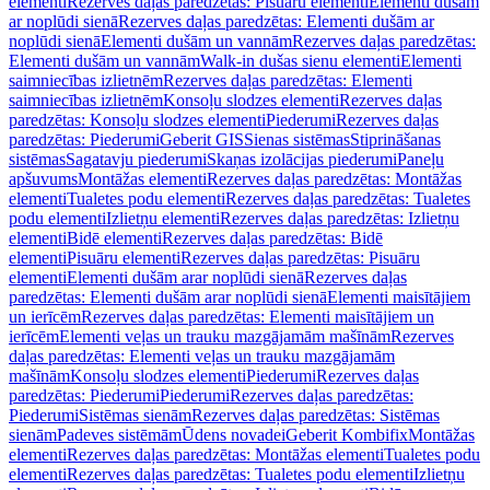
elementi
Rezerves daļas paredzētas: Pisuāru elementi
Elementi dušām
ar noplūdi sienā
Rezerves daļas paredzētas: Elementi dušām ar
noplūdi sienā
Elementi dušām un vannām
Rezerves daļas paredzētas:
Elementi dušām un vannām
Walk-in dušas sienu elementi
Elementi
saimniecības izlietnēm
Rezerves daļas paredzētas: Elementi
saimniecības izlietnēm
Konsoļu slodzes elementi
Rezerves daļas
paredzētas: Konsoļu slodzes elementi
Piederumi
Rezerves daļas
paredzētas: Piederumi
Geberit GIS
Sienas sistēmas
Stiprināšanas
sistēmas
Sagatavju piederumi
Skaņas izolācijas piederumi
Paneļu
apšuvums
Montāžas elementi
Rezerves daļas paredzētas: Montāžas
elementi
Tualetes podu elementi
Rezerves daļas paredzētas: Tualetes
podu elementi
Izlietņu elementi
Rezerves daļas paredzētas: Izlietņu
elementi
Bidē elementi
Rezerves daļas paredzētas: Bidē
elementi
Pisuāru elementi
Rezerves daļas paredzētas: Pisuāru
elementi
Elementi dušām arar noplūdi sienā
Rezerves daļas
paredzētas: Elementi dušām arar noplūdi sienā
Elementi maisītājiem
un ierīcēm
Rezerves daļas paredzētas: Elementi maisītājiem un
ierīcēm
Elementi veļas un trauku mazgājamām mašīnām
Rezerves
daļas paredzētas: Elementi veļas un trauku mazgājamām
mašīnām
Konsoļu slodzes elementi
Piederumi
Rezerves daļas
paredzētas: Piederumi
Piederumi
Rezerves daļas paredzētas:
Piederumi
Sistēmas sienām
Rezerves daļas paredzētas: Sistēmas
sienām
Padeves sistēmām
Ūdens novadei
Geberit Kombifix
Montāžas
elementi
Rezerves daļas paredzētas: Montāžas elementi
Tualetes podu
elementi
Rezerves daļas paredzētas: Tualetes podu elementi
Izlietņu