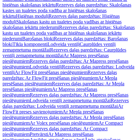
higiēnas skalošanas iekārtu
Rezerves daļas paredzētas: Skalošanas
kastes un tualetes poda vadība ar higiēnas skalošanas
iekārtu
Higiēnas moduļi
Rezerves daļas paredzētas: Higiēnas
moduļi
Skalošanas kastu un tualetes poda vadības ar higiēnas
skalošanas iekārtu piederumi
Rezerves daļas paredzētas: Skalošanas
kastu un tualetes poda vadības ar higiēnas skalošanas iekārtu
piederumi
Barošanas bloki
Rezerves daļas paredzētas: Barošanas
bloki
Tīkla komponenti
Lodveida ventiļi
Caurplūdes ventiļi
zemapmetuma montāžai
Rezerves daļas paredzētas: Caurplūdes
ventiļi zemapmetuma montāžai
Ar Mapress presēšanas
pieslēgumiem
Rezerves daļas paredzētas: Ar Mapress presēšanas
pieslēgumiem
Lodveida ventiļi
Rezerves daļas paredzētas: Lodveida
ventiļi
Ar FlowFit presēšanas pieslēgumiem
Rezerves daļas
paredzētas: Ar FlowFit presēšanas pieslēgumiem
Ar Mepla
presēšanas pieslēgumiem
Rezerves daļas paredzētas: Ar Mepla
presēšanas pieslēgumiem
Ar Mapress presēšanas
pieslēgumiem
Rezerves daļas paredzētas: Ar Mapress presēšanas
pieslēgumiem
Lodveida ventiļi zemapmetuma montāžai
Rezerves
daļas paredzētas: Lodveida ventiļi zemapmetuma montāžai
Ar
FlowFit preses savienojumiem
Ar Mepla presēšanas
pieslēgumiem
Rezerves daļas paredzētas: Ar Mepla presēšanas
pieslēgumiem
Ar Volex presēšanas pieslēgumiem
Ar Compact
pieslēgumiem
Rezerves daļas paredzētas: Ar Compact
pieslēgumiem
Pretvārsti
Ar Mapress presēšanas
pieslēgumiem
Apsildes atgaisošanas vārsti
Ātrās atgaisošanas