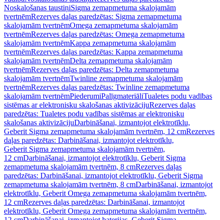
Noskalošanas taustiņi
Sigma zemapmetuma skalojamām
tvertnēm
Rezerves daļas paredzētas: Sigma zemapmetuma
skalojamām tvertnēm
Omega zemapmetuma skalojamām
tvertnēm
Rezerves daļas paredzētas: Omega zemapmetuma
skalojamām tvertnēm
Kappa zemapmetuma skalojamām
tvertnēm
Rezerves daļas paredzētas: Kappa zemapmetuma
skalojamām tvertnēm
Delta zemapmetuma skalojamām
tvertnēm
Rezerves daļas paredzētas: Delta zemapmetuma
skalojamām tvertnēm
Twinline zemapmetuma skalojamām
tvertnēm
Rezerves daļas paredzētas: Twinline zemapmetuma
skalojamām tvertnēm
Piederumi
Palīgmateriāli
Tualetes podu vadības
sistēmas ar elektronisku skalošanas aktivizāciju
Rezerves daļas
paredzētas: Tualetes podu vadības sistēmas ar elektronisku
skalošanas aktivizāciju
Darbināšanai, izmantojot elektrotīklu,
Geberit Sigma zemapmetuma skalojamām tvertnēm, 12 cm
Rezerves
daļas paredzētas: Darbināšanai, izmantojot elektrotīklu,
Geberit Sigma zemapmetuma skalojamām tvertnēm,
12 cm
Darbināšanai, izmantojot elektrotīklu, Geberit Sigma
zemapmetuma skalojamām tvertnēm, 8 cm
Rezerves daļas
paredzētas: Darbināšanai, izmantojot elektrotīklu, Geberit Sigma
zemapmetuma skalojamām tvertnēm, 8 cm
Darbināšanai, izmantojot
elektrotīklu, Geberit Omega zemapmetuma skalojamām tvertnēm,
12 cm
Rezerves daļas paredzētas: Darbināšanai, izmantojot
elektrotīklu, Geberit Omega zemapmetuma skalojamām tvertnēm,
12 cm
Darbināšanai, izmantojot baterijas, Geberit Sigma