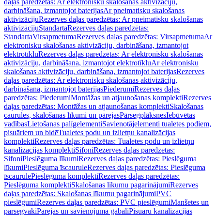
daļas paredzētas: Ar elektronisku skalošanas aktivizāciju,
darbināšana, izmantojot baterijas
Ar pneimatisku skalošanas
aktivizāciju
Rezerves daļas paredzētas: Ar pneimatisku skalošanas
aktivizāciju
Standarta
Rezerves daļas paredzētas:
Standarta
Virsapmetuma
Rezerves daļas paredzētas: Virsapmetuma
Ar
elektronisku skalošanas aktivizāciju, darbināšana, izmantojot
elektrotīklu
Rezerves daļas paredzētas: Ar elektronisku skalošanas
aktivizāciju, darbināšana, izmantojot elektrotīklu
Ar elektronisku
skalošanas aktivizāciju, darbināšana, izmantojot baterijas
Rezerves
daļas paredzētas: Ar elektronisku skalošanas aktivizāciju,
darbināšana, izmantojot baterijas
Piederumi
Rezerves daļas
paredzētas: Piederumi
Montāžas un atjaunošanas komplekti
Rezerves
daļas paredzētas: Montāžas un atjaunošanas komplekti
Skalošanas
caurules, skalošanas līkumi un pārejas
Pārsegplāksnes
Iebūvētas
vadības
Lietošanas palīgelementi
Savienotājelementi tualetes podiem,
pisuāriem un bidē
Tualetes podu un izlietņu kanalizācijas
komplekti
Rezerves daļas paredzētas: Tualetes podu un izlietņu
kanalizācijas komplekti
Sifoni
Rezerves daļas paredzētas:
Sifoni
Pieslēguma līkumi
Rezerves daļas paredzētas: Pieslēguma
līkumi
Pieslēguma īscaurule
Rezerves daļas paredzētas: Pieslēguma
īscaurule
Pieslēguma komplekti
Rezerves daļas paredzētas:
Pieslēguma komplekti
Skalošanas līkumu pagarinājumi
Rezerves
daļas paredzētas: Skalošanas līkumu pagarinājumi
PVC
pieslēgumi
Rezerves daļas paredzētas: PVC pieslēgumi
Manšetes un
pārsegvāki
Pārejas un savienojuma gabali
Pisuāru kanalizācijas