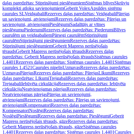
daļas paredzētas: Stiprinājumi pieslēgumiem
Sistēmas blīves
Skrūvju
komplekti atloku savienojumiem
Geberit Volex
Apsildes sistēmu
caurules SL
Veidgabali
Rezerves daļas paredzētas: Veidgabali
Pārejas
un savienojumi, atvienojami
Rezerves daļas paredzētas: Pārejas un
savienojumi, atvienojami
Pieslēgumi
Sadalītājs ar vītnes
pieslēgumu
Piederumi
Rezerves daļas paredzētas: Piederumi
Blīves
caurulēm un veidgabaliem
Pārsegi caurulēm
Stiprinājumi
caurulēm
Stiprinājumi pieslēgumiem
Rezerves daļas paredzētas:
Stiprinājumi pieslēgumiem
Geberit Mapress nerūsējošais
tērauds
Geberit Mapress nerūsējošais tērauds
Rezerves daļas
paredzētas: Geberit Mapress nerūsējošais tērauds
Sistēmas caurules
1.4401
Rezerves daļas paredzētas: Sistēmas caurules 1.4401
Sistēmas
caurules 1.4521
Caurules nipelis
Uzmavas
Rezerves daļas paredzētas:
Uzmavas
Pārejas
Rezerves daļas paredzētas: Pārejas
Līkumi
Rezerves
daļas paredzētas: Līkumi
Trejgabali
Rezerves daļas paredzētas:
Trejgabali
Iebūvēta cirkulācija
Rezerves daļas paredzētas: Iebūvēta
cirkulācija
Neatvienojamas pārejas
Rezerves daļas paredzētas:
Neatvienojamas pārejas
Pārejas un savienojumi,
atvienojami
Rezerves daļas paredzētas: Pārejas un savienojumi,
atvienojami
Kompensatori
Rezerves daļas paredzētas:
Kompensatori
Noslēgi
Rezerves daļas paredzētas:
Noslēgi
Pieslēgumi
Rezerves daļas paredzētas: Pieslēgumi
Geberit
Mapress nerūsējošais tērauds, gāze
Rezerves daļas paredzētas:
Geberit Mapress nerūsējošais tērauds, gāze
Sistēmas caurules
1.4401
Rezerves daļas paredzētas: Sistēmas caurules 1.4401
Caurules