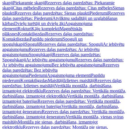
skapji
Piekaramie skapji
Rezerves daļas paredzētas: Piekaramie
skapji
Citas mēbeles
Rezerves daļas paredzētas: Citas mēbeles
Sienas
plaukti
Rezerves daļas paredzētas: Sienas plaukti
Piederumi
Rezerves
daļas paredzētas: Piederumi
Atvilktņu sadalītāji un uzglabāšanas
kārbas
Dvieļu turētāji un dvieļu āķi
Apgaismojuma
elementi
Rokturi
Kāju komplekti
Magnētiskās
plāksnes
Kontaktligzdas
Rezerves daļas paredzētas:
Kontaktligzdas
Papildu piederumi
Spoguļi un
spoguļskapji
Spoguļi
Rezerves daļas paredzētas: Spoguļi
Ar iebūvētu
apgaismojumu
Rezerves daļas paredzētas: Ar iebūvētu
apgaismojumu
Spoguļskapji
Rezerves daļas paredzētas:
Spoguļskapji
Ar iebūvētu apgaismojumu
Rezerves daļas paredzētas:
Ar iebūvētu apgaismojumu
Bez iebūvēta apgaismojuma
Rezerves
daļas paredzētas: Bez iebūvēta
apgaismojuma
Piederumi
Apgaismojuma elementi
Papildu
piederumi
Kontaktligzdas
Maisītāji
Izlietnes maisītāji
Rezerves daļas
paredzētas: Izlietnes maisītāji
Vertikāla montāža, darbināšana,
izmantojot elektrotīklu
Rezerves daļas paredzētas: Vertikāla montāža,
darbināšana, izmantojot elektrotīklu
Vertikāla montāža, darbināšana,
izmantojot baterijas
Rezerves daļas paredzētas: Vertikāla montāža,
darbināšana, izmantojot baterijas
Vertikāla montāža, darbināšana,
izmantojot ģeneratoru
Rezerves daļas paredzētas: Vertikāla montāža,
darbināšana, izmantojot ģeneratoru
Vertikāla montāža, vienas sviras
maisītājs
Montāža pie sienas, darbināšana, izmantojot
elektrotīklu
Rezerves daļas paredzētas: Montāža pie sienas,