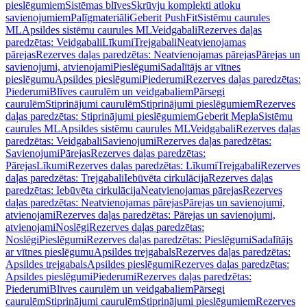
pieslēgumiem
Sistēmas blīves
Skrūvju komplekti atloku
savienojumiem
Palīgmateriāli
Geberit PushFit
Sistēmu caurules
ML
Apsildes sistēmu caurules ML
Veidgabali
Rezerves daļas
paredzētas: Veidgabali
Līkumi
Trejgabali
Neatvienojamas
pārejas
Rezerves daļas paredzētas: Neatvienojamas pārejas
Pārejas un
savienojumi, atvienojami
Pieslēgumi
Sadalītājs ar vītnes
pieslēgumu
Apsildes pieslēgumi
Piederumi
Rezerves daļas paredzētas:
Piederumi
Blīves caurulēm un veidgabaliem
Pārsegi
caurulēm
Stiprinājumi caurulēm
Stiprinājumi pieslēgumiem
Rezerves
daļas paredzētas: Stiprinājumi pieslēgumiem
Geberit Mepla
Sistēmu
caurules ML
Apsildes sistēmu caurules ML
Veidgabali
Rezerves daļas
paredzētas: Veidgabali
Savienojumi
Rezerves daļas paredzētas:
Savienojumi
Pārejas
Rezerves daļas paredzētas:
Pārejas
Līkumi
Rezerves daļas paredzētas: Līkumi
Trejgabali
Rezerves
daļas paredzētas: Trejgabali
Iebūvēta cirkulācija
Rezerves daļas
paredzētas: Iebūvēta cirkulācija
Neatvienojamas pārejas
Rezerves
daļas paredzētas: Neatvienojamas pārejas
Pārejas un savienojumi,
atvienojami
Rezerves daļas paredzētas: Pārejas un savienojumi,
atvienojami
Noslēgi
Rezerves daļas paredzētas:
Noslēgi
Pieslēgumi
Rezerves daļas paredzētas: Pieslēgumi
Sadalītājs
ar vītnes pieslēgumu
Apsildes trejgabals
Rezerves daļas paredzētas:
Apsildes trejgabals
Apsildes pieslēgumi
Rezerves daļas paredzētas:
Apsildes pieslēgumi
Piederumi
Rezerves daļas paredzētas:
Piederumi
Blīves caurulēm un veidgabaliem
Pārsegi
caurulēm
Stiprinājumi caurulēm
Stiprinājumi pieslēgumiem
Rezerves