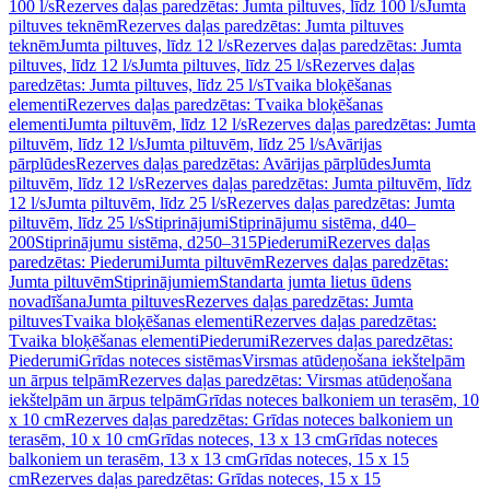
100 l/s
Rezerves daļas paredzētas: Jumta piltuves, līdz 100 l/s
Jumta
piltuves teknēm
Rezerves daļas paredzētas: Jumta piltuves
teknēm
Jumta piltuves, līdz 12 l/s
Rezerves daļas paredzētas: Jumta
piltuves, līdz 12 l/s
Jumta piltuves, līdz 25 l/s
Rezerves daļas
paredzētas: Jumta piltuves, līdz 25 l/s
Tvaika bloķēšanas
elementi
Rezerves daļas paredzētas: Tvaika bloķēšanas
elementi
Jumta piltuvēm, līdz 12 l/s
Rezerves daļas paredzētas: Jumta
piltuvēm, līdz 12 l/s
Jumta piltuvēm, līdz 25 l/s
Avārijas
pārplūdes
Rezerves daļas paredzētas: Avārijas pārplūdes
Jumta
piltuvēm, līdz 12 l/s
Rezerves daļas paredzētas: Jumta piltuvēm, līdz
12 l/s
Jumta piltuvēm, līdz 25 l/s
Rezerves daļas paredzētas: Jumta
piltuvēm, līdz 25 l/s
Stiprinājumi
Stiprinājumu sistēma, d40–
200
Stiprinājumu sistēma, d250–315
Piederumi
Rezerves daļas
paredzētas: Piederumi
Jumta piltuvēm
Rezerves daļas paredzētas:
Jumta piltuvēm
Stiprinājumiem
Standarta jumta lietus ūdens
novadīšana
Jumta piltuves
Rezerves daļas paredzētas: Jumta
piltuves
Tvaika bloķēšanas elementi
Rezerves daļas paredzētas:
Tvaika bloķēšanas elementi
Piederumi
Rezerves daļas paredzētas:
Piederumi
Grīdas noteces sistēmas
Virsmas atūdeņošana iekštelpām
un ārpus telpām
Rezerves daļas paredzētas: Virsmas atūdeņošana
iekštelpām un ārpus telpām
Grīdas noteces balkoniem un terasēm, 10
x 10 cm
Rezerves daļas paredzētas: Grīdas noteces balkoniem un
terasēm, 10 x 10 cm
Grīdas noteces, 13 x 13 cm
Grīdas noteces
balkoniem un terasēm, 13 x 13 cm
Grīdas noteces, 15 x 15
cm
Rezerves daļas paredzētas: Grīdas noteces, 15 x 15