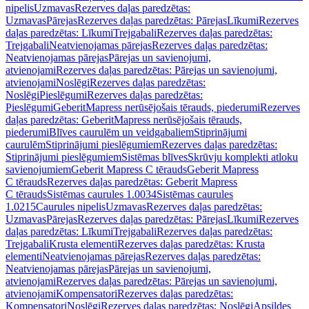
nipelis
Uzmavas
Rezerves daļas paredzētas:
Uzmavas
Pārejas
Rezerves daļas paredzētas: Pārejas
Līkumi
Rezerves
daļas paredzētas: Līkumi
Trejgabali
Rezerves daļas paredzētas:
Trejgabali
Neatvienojamas pārejas
Rezerves daļas paredzētas:
Neatvienojamas pārejas
Pārejas un savienojumi,
atvienojami
Rezerves daļas paredzētas: Pārejas un savienojumi,
atvienojami
Noslēgi
Rezerves daļas paredzētas:
Noslēgi
Pieslēgumi
Rezerves daļas paredzētas:
Pieslēgumi
GeberitMapress nerūsējošais tērauds, piederumi
Rezerves
daļas paredzētas: GeberitMapress nerūsējošais tērauds,
piederumi
Blīves caurulēm un veidgabaliem
Stiprinājumi
caurulēm
Stiprinājumi pieslēgumiem
Rezerves daļas paredzētas:
Stiprinājumi pieslēgumiem
Sistēmas blīves
Skrūvju komplekti atloku
savienojumiem
Geberit Mapress C tērauds
Geberit Mapress
C tērauds
Rezerves daļas paredzētas: Geberit Mapress
C tērauds
Sistēmas caurules 1.0034
Sistēmas caurules
1.0215
Caurules nipelis
Uzmavas
Rezerves daļas paredzētas:
Uzmavas
Pārejas
Rezerves daļas paredzētas: Pārejas
Līkumi
Rezerves
daļas paredzētas: Līkumi
Trejgabali
Rezerves daļas paredzētas:
Trejgabali
Krusta elementi
Rezerves daļas paredzētas: Krusta
elementi
Neatvienojamas pārejas
Rezerves daļas paredzētas:
Neatvienojamas pārejas
Pārejas un savienojumi,
atvienojami
Rezerves daļas paredzētas: Pārejas un savienojumi,
atvienojami
Kompensatori
Rezerves daļas paredzētas:
Kompensatori
Noslēgi
Rezerves daļas paredzētas: Noslēgi
Apsildes