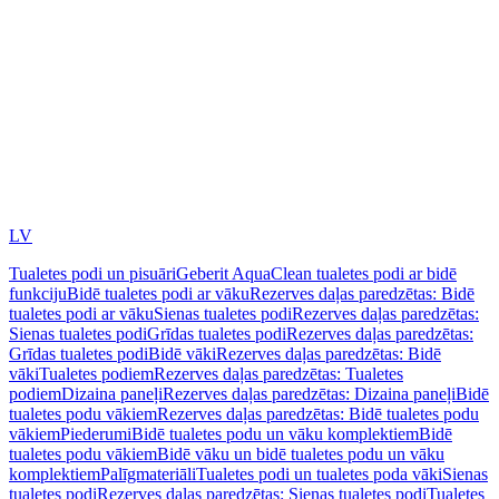
LV
Tualetes podi un pisuāri
Geberit AquaClean tualetes podi ar bidē
funkciju
Bidē tualetes podi ar vāku
Rezerves daļas paredzētas: Bidē
tualetes podi ar vāku
Sienas tualetes podi
Rezerves daļas paredzētas:
Sienas tualetes podi
Grīdas tualetes podi
Rezerves daļas paredzētas:
Grīdas tualetes podi
Bidē vāki
Rezerves daļas paredzētas: Bidē
vāki
Tualetes podiem
Rezerves daļas paredzētas: Tualetes
podiem
Dizaina paneļi
Rezerves daļas paredzētas: Dizaina paneļi
Bidē
tualetes podu vākiem
Rezerves daļas paredzētas: Bidē tualetes podu
vākiem
Piederumi
Bidē tualetes podu un vāku komplektiem
Bidē
tualetes podu vākiem
Bidē vāku un bidē tualetes podu un vāku
komplektiem
Palīgmateriāli
Tualetes podi un tualetes poda vāki
Sienas
tualetes podi
Rezerves daļas paredzētas: Sienas tualetes podi
Tualetes