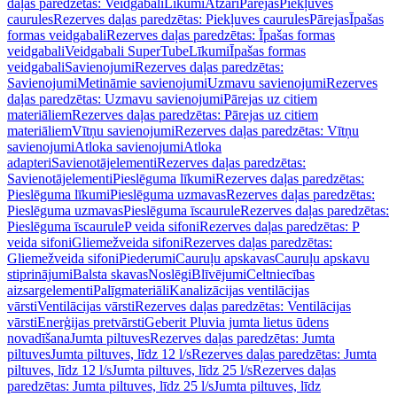
daļas paredzētas: Veidgabali
Līkumi
Atzari
Pārejas
Piekļuves
caurules
Rezerves daļas paredzētas: Piekļuves caurules
Pārejas
Īpašas
formas veidgabali
Rezerves daļas paredzētas: Īpašas formas
veidgabali
Veidgabali SuperTube
Līkumi
Īpašas formas
veidgabali
Savienojumi
Rezerves daļas paredzētas:
Savienojumi
Metināmie savienojumi
Uzmavu savienojumi
Rezerves
daļas paredzētas: Uzmavu savienojumi
Pārejas uz citiem
materiāliem
Rezerves daļas paredzētas: Pārejas uz citiem
materiāliem
Vītņu savienojumi
Rezerves daļas paredzētas: Vītņu
savienojumi
Atloka savienojumi
Atloka
adapteri
Savienotājelementi
Rezerves daļas paredzētas:
Savienotājelementi
Pieslēguma līkumi
Rezerves daļas paredzētas:
Pieslēguma līkumi
Pieslēguma uzmavas
Rezerves daļas paredzētas:
Pieslēguma uzmavas
Pieslēguma īscaurule
Rezerves daļas paredzētas:
Pieslēguma īscaurule
P veida sifoni
Rezerves daļas paredzētas: P
veida sifoni
Gliemežveida sifoni
Rezerves daļas paredzētas:
Gliemežveida sifoni
Piederumi
Cauruļu apskavas
Cauruļu apskavu
stiprinājumi
Balsta skavas
Noslēgi
Blīvējumi
Celtniecības
aizsargelementi
Palīgmateriāli
Kanalizācijas ventilācijas
vārsti
Ventilācijas vārsti
Rezerves daļas paredzētas: Ventilācijas
vārsti
Enerģijas pretvārsti
Geberit Pluvia jumta lietus ūdens
novadīšana
Jumta piltuves
Rezerves daļas paredzētas: Jumta
piltuves
Jumta piltuves, līdz 12 l/s
Rezerves daļas paredzētas: Jumta
piltuves, līdz 12 l/s
Jumta piltuves, līdz 25 l/s
Rezerves daļas
paredzētas: Jumta piltuves, līdz 25 l/s
Jumta piltuves, līdz