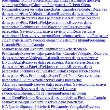
Pieslēguma līkumi
Piederumi
Cauruļu apskavas
Cauruļu apskavu
stiprinājumi
Noslēgi
Blīvējumi
Palīgmateriāli
Geberit Silent-
PP
Caurules
Rezerves daļas paredzētas: Caurules
Veidgabali
Rezerves
daļas paredzētas: Veidgabali
Līkumi
Rezerves daļas paredzētas:
Līkumi
Atzari
Rezerves daļas paredzētas: Atzari
Pārejas
Rezerves
daļas paredzētas: Pārejas
Piekļuves caurules
Rezerves daļas
paredzētas: Piekļuves caurules
Savienojumi
Rezerves daļas
paredzētas: Savienojumi
Uzmavu savienojumi
Rezerves daļas
paredzētas: Uzmavu savienojumi
Stiprinājuma savienojumi
Pārejas uz
citiem materiāliem
Savienotājelementi
Pieslēguma līkumi
Pieslēguma
īscaurule
Piederumi
Cauruļu
apskavas
Noslēgi
Blīvējumi
Palīgmateriāli
Geberit Silent-
Pro
Caurules
Rezerves daļas paredzētas: Caurules
Veidgabali
Rezerves
daļas paredzētas: Veidgabali
Līkumi
Rezerves daļas paredzētas:
Līkumi
Atzari
Rezerves daļas paredzētas: Atzari
Pārejas
Rezerves
daļas paredzētas: Pārejas
Piekļuves caurules
Rezerves daļas
paredzētas: Piekļuves caurules
Profildetaļas SuperTube
Rezerves
daļas paredzētas: Profildetaļas SuperTube
Līkumi
Rezerves daļas
paredzētas: Līkumi
Atzari
Rezerves daļas paredzētas:
Atzari
Savienojumi
Rezerves daļas paredzētas: Savienojumi
Uzmavu
savienojumi
Rezerves daļas paredzētas: Uzmavu
savienojumi
Stiprinājuma savienojumi
Pārejas uz citiem
materiāliem
Piederumi
Rezerves daļas paredzētas: Piederumi
Cauruļu
apskavas
Noslēgi
Blīvējumi
Rezerves daļas paredzētas:
Blīvējumi
Palīgmateriāli
Geberit PE
Caurules
Veidgabali
Rezerves