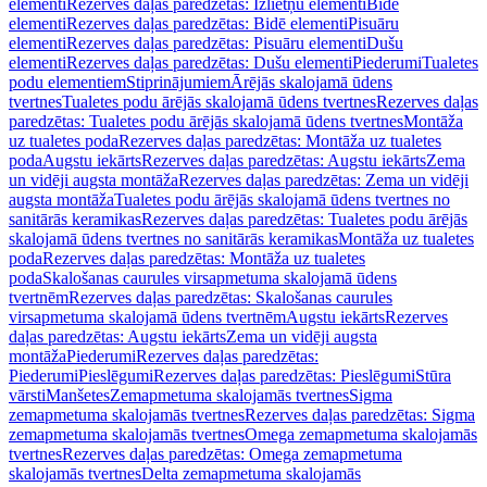
elementi
Rezerves daļas paredzētas: Izlietņu elementi
Bidē
elementi
Rezerves daļas paredzētas: Bidē elementi
Pisuāru
elementi
Rezerves daļas paredzētas: Pisuāru elementi
Dušu
elementi
Rezerves daļas paredzētas: Dušu elementi
Piederumi
Tualetes
podu elementiem
Stiprinājumiem
Ārējās skalojamā ūdens
tvertnes
Tualetes podu ārējās skalojamā ūdens tvertnes
Rezerves daļas
paredzētas: Tualetes podu ārējās skalojamā ūdens tvertnes
Montāža
uz tualetes poda
Rezerves daļas paredzētas: Montāža uz tualetes
poda
Augstu iekārts
Rezerves daļas paredzētas: Augstu iekārts
Zema
un vidēji augsta montāža
Rezerves daļas paredzētas: Zema un vidēji
augsta montāža
Tualetes podu ārējās skalojamā ūdens tvertnes no
sanitārās keramikas
Rezerves daļas paredzētas: Tualetes podu ārējās
skalojamā ūdens tvertnes no sanitārās keramikas
Montāža uz tualetes
poda
Rezerves daļas paredzētas: Montāža uz tualetes
poda
Skalošanas caurules virsapmetuma skalojamā ūdens
tvertnēm
Rezerves daļas paredzētas: Skalošanas caurules
virsapmetuma skalojamā ūdens tvertnēm
Augstu iekārts
Rezerves
daļas paredzētas: Augstu iekārts
Zema un vidēji augsta
montāža
Piederumi
Rezerves daļas paredzētas:
Piederumi
Pieslēgumi
Rezerves daļas paredzētas: Pieslēgumi
Stūra
vārsti
Manšetes
Zemapmetuma skalojamās tvertnes
Sigma
zemapmetuma skalojamās tvertnes
Rezerves daļas paredzētas: Sigma
zemapmetuma skalojamās tvertnes
Omega zemapmetuma skalojamās
tvertnes
Rezerves daļas paredzētas: Omega zemapmetuma
skalojamās tvertnes
Delta zemapmetuma skalojamās