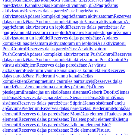
paredzētas: Kanalizācijas komplekti vannām, d52
Pagriežams
aktivizators
Rezerves daļas paredzētas: Pagriežams
aktivizators
Apdares komplekti pagriežamam aktivizatoram
Rezerves
daļas paredzētas: Apdares komplekti pagriežamam aktivizatoram
Ar
pagriežamu aktivizatoru un ieplūdi
Rezerves daļas paredzētas: Ar
pagriežamu aktivizatoru un ieplūdi
Apdares komplekti pagriežamam
aktivizatoram un ieplūdei
Rezerves daļas paredzētas: Apdares
komplekti pagriežamam aktivizatoram un ieplūdei
Ar aktivizatoru
PushControl
Rezerves daļas paredzētas: Ar aktivizatoru
PushControl
Apdares komplekti aktivizatoram PushControl
Rezerves
daļas paredzētas: Apdares komplekti aktivizatoram PushControl
Ar
vārstu aizbāžņiem
Rezerves daļas paredzētas: Ar vārstu
aizbāžņiem
Piederumi vannu kanalizācijas komplektiem
Rezerves
daļas paredzētas: Piederumi vannu kanalizācijas
komplektiem
Zemapmetuma caurules pārtraucējs
Rezerves daļas
paredzētas: Zemapmetuma caurules pārtraucējs
Ūdens
pieslēgumi
Instalācijas un skalošanas sistēmas
Geberit Duofix
Sienas
sistēmas
Rezerves daļas paredzētas: Sienas sistēmas
Stiprināšanas
sistēmas
Rezerves daļas paredzētas: Stiprināšanas sistēmas
Paneļu
apšuvums
Piederumi
Rezerves daļas paredzētas: Piederumi
Montāžas
elementi
Rezerves daļas paredzētas: Montāžas elementi
Tualetes podu
elementi
Rezerves daļas paredzētas: Tualetes podu elementi
Izlietņu
elementi
Rezerves daļas paredzētas: Izlietņu elementi
Bidē
elementi
Rezerves daļas paredzētas: Bidē elementi
Pisuāru