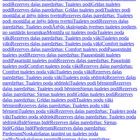
podi
Rezerves daļas paredzētas: Tualetes podi
Grīdas tualetes
podi
Rezerves daļas paredzētas: Grīdas tualetes podi
Tualetes podi
montāžai ar ārējo ūdens tvertni
Rezerves daļas paredzētas: Tualetes
podi montāžai ar ārējo ūdens tvertni
Tualetes podi
Rezerves daļas
paredzētas: Tualetes podi
Ārējās skalojamās tvertnes tualetes podiem,
no sanitārās keramikas
Montāža uz tualetes poda
Tualetes poda
vāki
Rezerves daļas paredzētas: Tualetes poda vāki
Tualetes poda
vāki
Rezerves daļas paredzētas: Tualetes poda vāki
Comfort tualetes
podi
Rezerves daļas paredzētas: Comfort tualetes podi
Paaugstināti
tualetes podi
Rezerves daļas paredzētas: Paaugstināti tualetes
podi
Pagarināti tualetes podi
Rezerves daļas paredzētas: Pagarināti
tualetes podi
Comfort tualetes poda vāki
Rezerves daļas paredzētas:
Comfort tualetes poda vāki
Tualetes poda vāki
Rezerves daļas
paredzētas: Tualetes poda vāki
Tualetes poda sēdriņķi
Rezerves daļas
paredzētas: Tualetes poda sēdriņķi
Tualetes podi bērniem
Rezerves
daļas paredzētas: Tualetes podi bērniem
Sienas tualetes podi
Rezerves
daļas paredzētas: Sienas tualetes podi
Grīdas tualetes podi
Rezerves
daļas paredzētas: Grīdas tualetes podi
Tualetes podu vāki
bērniem
Rezerves daļas paredzētas: Tualetes podu vāki
bērniem
Tualetes poda vāki
Rezerves daļas paredzētas: Tualetes poda
vāki
Tualetes poda sēdriņķi
Rezerves daļas paredzētas: Tualetes poda
sēdriņķi
Bidē
Sienas bidē
Rezerves daļas paredzētas: Sienas
bidē
Grīdas bidē
Piederumi
Rezerves daļas paredzētas:
Piederumi
Noskalošanas taustiņi un tualetes poda
vadība
Noskalošanas taustiņi
Rezerves daļas paredzētas: