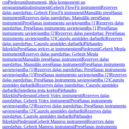
cm
Piederumi
Instrumenti, tīkla komponenti un
programmatūra
Instrumenti
Geberit FlowFit instrumenti
Rezerves
daļas paredzētas: Geberit FlowFit instrumenti
Manuālās presēšanas
instrumenti
Rezerves daļas paredzētas: Manuālās presēšanas
instrumenti
Presēšanas instrumentu savietojamība [1]
Rezerves daļas
paredzētas: Presēšanas instrumentu savietojamība [1]
Presēšanas
instrumentu savietojamība [2]
Rezerves daļas paredzētas: Presēšanas
instrumentu savietojamība [2]
Cauruļu apstrādes darbarīki
Rezerves
daļas paredzētas: Cauruļu apstrādes darbarīki
Pārbaudes
līdzeklis
Presēšanas ierīces ar instrumentiem
Piederumi
Geberit Mepla
instrumenti
Rezerves daļas paredzētas: Geberit Mepla
instrumenti
Manuālās presēšanas instrumenti
Rezerves daļas
paredzētas: Manuālās presēšanas instrumenti
Presēšanas instrumentu
savienojamība [1]
Rezerves daļas paredzētas: Presēšanas instrumentu
savienojamība [1]
Presēšanas instrumentu savienojamība [2]
Rezerves
daļas paredzētas: Presēšanas instrumentu savienojamība [2]
Cauruļu
apstrādes darbarīki
Rezerves daļas paredzētas: Cauruļu apstrādes
darbarīki
Spiediena testa korķis
Pārbaudes
līdzeklis
Piederumi
Geberit Volex instrumenti
Rezerves daļas
paredzētas: Geberit Volex instrumenti
Presēšanas instrumentu
savienojamība [2]
Rezerves daļas paredzētas: Presēšanas instrumentu
savienojamība [2]
Cauruļu apstrādes darbarīki
Rezerves daļas
paredzētas: Cauruļu apstrādes darbarīki
Pārbaudes
līdzeklis
Piederumi
Geberit Mapress instrumenti
Rezerves daļas
paredzētas: Geberit Mapress instrumenti
Presēšanas instrumentu