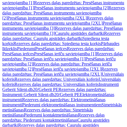
savienojamība [1]
Rezerves daļas paredzētas: Presēšanas instrumentu
savienojamība [1]
Presēšanas instrumentu savienojamība [2]
Rezerves
daļas paredzētas: Presēšanas instrumentu savienojamība
[2]
Presēšanas instrumentu savietojamība [2XL]
Rezerves daļas
paredzētas: Presēšanas instrumentu savietojamība [2XL]
Presēšanas
instrumentu savietojamība [3]
Rezerves daļas paredzētas: Presēšanas
instrumentu savietojamība [3]
Cauruļu apstrādes darbarīki
Rezerves
daļas paredzētas: Cauruļu apstrādes darbarīki
Spiediena testa
korķis
Rezerves daļas paredzētas: Spiediena testa korķis
Pārbaudes
līdzeklis
Piederumi
Presēšanas ierīces
Rezerves daļas paredzētas:
Presēšanas ierīces
Presēšanas ierīču savietojamība [1]
Rezerves daļas
paredzētas: Presēšanas ierīču savietojamība [1]
Presēšanas ierīču
savietojamība [2]
Rezerves daļas paredzētas: Presēšanas ierīču
savietojamība [2]
Presēšanas ierīču savietojamība [2XL]
Rezerves
daļas paredzētas: Presēšanas ierīču savietojamība [2XL]
Universālais
koferis
Rezerves daļas paredzētas: Universālais koferis
Universālais
koferis
Rezerves daļas paredzētas: Universālais koferis
Instrumenti
Geberit Silent-db20/Geberit PE
Rezerves daļas paredzētas:
Instrumenti Geberit Silent-db20/Geberit PE
Elektrometināšanas
instrumenti
Rezerves daļas paredzētas: Elektrometināšanas
instrumenti
Piederumi elektrometināšanas instrumentiem
Simetriskās
metināšanas
Rezerves daļas paredzētas: Simetriskās
metināšanas
Piederumi kontaktmetināšanas
Rezerves daļas
paredzētas: Piederumi kontaktmetināšanas
Cauruļu apstrādes
darbarīki
Rezerves daļas paredzētas: Cauruļu apstrādes