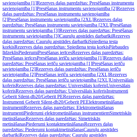
savienojamība [1]
Rezerves daļas paredzētas: Presēšanas instrumentu
savienojamība [1]
Presēšanas instrumentu savienojamība [2]
Rezerves
daļas paredzētas: Presēšanas instrumentu savienojamība
[2]
Presēšanas instrumentu savietojamība [2XL]
Rezerves daļas
paredzētas: Presēšanas instrumentu savietojamība [2XL]
Presēšanas
instrumentu savietojamība [3]
Rezerves daļas paredzētas: Presēšanas
instrumentu savietojamība [3]
Cauruļu apstrādes darbarīki
Rezerves
daļas paredzētas: Cauruļu apstrādes darbarīki
Spiediena testa
korķis
Rezerves daļas paredzētas: Spiediena testa korķis
Pārbaudes
līdzeklis
Piederumi
Presēšanas ierīces
Rezerves daļas paredzētas:
Presēšanas ierīces
Presēšanas ierīču savietojamība [1]
Rezerves daļas
paredzētas: Presēšanas ierīču savietojamība [1]
Presēšanas ierīču
savietojamība [2]
Rezerves daļas paredzētas: Presēšanas ierīču
savietojamība [2]
Presēšanas ierīču savietojamība [2XL]
Rezerves
daļas paredzētas: Presēšanas ierīču savietojamība [2XL]
Universālais
koferis
Rezerves daļas paredzētas: Universālais koferis
Universālais
koferis
Rezerves daļas paredzētas: Universālais koferis
Instrumenti
Geberit Silent-db20/Geberit PE
Rezerves daļas paredzētas:
Instrumenti Geberit Silent-db20/Geberit PE
Elektrometināšanas
instrumenti
Rezerves daļas paredzētas: Elektrometināšanas
instrumenti
Piederumi elektrometināšanas instrumentiem
Simetriskās
metināšanas
Rezerves daļas paredzētas: Simetriskās
metināšanas
Piederumi kontaktmetināšanas
Rezerves daļas
paredzētas: Piederumi kontaktmetināšanas
Cauruļu apstrādes
darbarīki
Rezerves daļas paredzētas: Cauruļu apstrādes