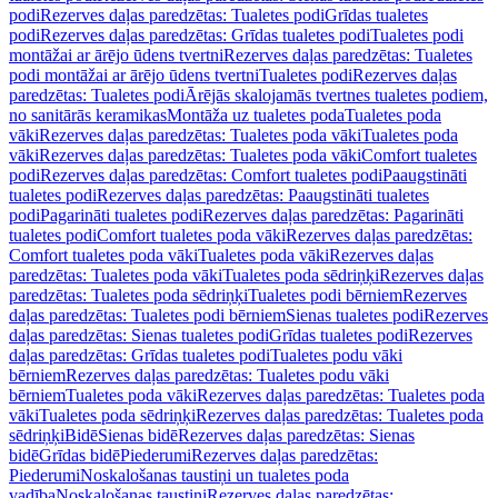
podi
Rezerves daļas paredzētas: Tualetes podi
Grīdas tualetes
podi
Rezerves daļas paredzētas: Grīdas tualetes podi
Tualetes podi
montāžai ar ārējo ūdens tvertni
Rezerves daļas paredzētas: Tualetes
podi montāžai ar ārējo ūdens tvertni
Tualetes podi
Rezerves daļas
paredzētas: Tualetes podi
Ārējās skalojamās tvertnes tualetes podiem,
no sanitārās keramikas
Montāža uz tualetes poda
Tualetes poda
vāki
Rezerves daļas paredzētas: Tualetes poda vāki
Tualetes poda
vāki
Rezerves daļas paredzētas: Tualetes poda vāki
Comfort tualetes
podi
Rezerves daļas paredzētas: Comfort tualetes podi
Paaugstināti
tualetes podi
Rezerves daļas paredzētas: Paaugstināti tualetes
podi
Pagarināti tualetes podi
Rezerves daļas paredzētas: Pagarināti
tualetes podi
Comfort tualetes poda vāki
Rezerves daļas paredzētas:
Comfort tualetes poda vāki
Tualetes poda vāki
Rezerves daļas
paredzētas: Tualetes poda vāki
Tualetes poda sēdriņķi
Rezerves daļas
paredzētas: Tualetes poda sēdriņķi
Tualetes podi bērniem
Rezerves
daļas paredzētas: Tualetes podi bērniem
Sienas tualetes podi
Rezerves
daļas paredzētas: Sienas tualetes podi
Grīdas tualetes podi
Rezerves
daļas paredzētas: Grīdas tualetes podi
Tualetes podu vāki
bērniem
Rezerves daļas paredzētas: Tualetes podu vāki
bērniem
Tualetes poda vāki
Rezerves daļas paredzētas: Tualetes poda
vāki
Tualetes poda sēdriņķi
Rezerves daļas paredzētas: Tualetes poda
sēdriņķi
Bidē
Sienas bidē
Rezerves daļas paredzētas: Sienas
bidē
Grīdas bidē
Piederumi
Rezerves daļas paredzētas:
Piederumi
Noskalošanas taustiņi un tualetes poda
vadība
Noskalošanas taustiņi
Rezerves daļas paredzētas: