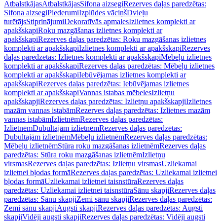
Atbalstkājas
Atbalstkājas
Sifona aizsegi
Rezerves daļas paredzētas:
Sifona aizsegi
Piederumi
Izplūdes vāciņš
Dvieļu
turētājs
Stiprinājumi
Dekoratīvās apmales
Izlietnes komplekti ar
apakšskapi
Roku mazgāšanas izlietnes komplekti ar
apakšskapi
Rezerves daļas paredzētas: Roku mazgāšanas izlietnes
komplekti ar apakšskapi
Izlietnes komplekti ar apakšskapi
Rezerves
daļas paredzētas: Izlietnes komplekti ar apakšskapi
Mēbeļu izlietnes
komplekti ar apakšskapi
Rezerves daļas paredzētas: Mēbeļu izlietnes
komplekti ar apakšskapi
Iebūvējamas izlietnes komplekti ar
apakšskapi
Rezerves daļas paredzētas: Iebūvējamas izlietnes
komplekti ar apakšskapi
Vannas istabas mēbeles
Izlietņu
apakšskapji
Rezerves daļas paredzētas: Izlietņu apakšskapji
Izlietnes
mazām vannas istabām
Rezerves daļas paredzētas: Izlietnes mazām
vannas istabām
Izlietnēm
Rezerves daļas paredzētas:
Izlietnēm
Dubultajām izlietnēm
Rezerves daļas paredzētas:
Dubultajām izlietnēm
Mēbeļu izlietnēm
Rezerves daļas paredzētas:
Mēbeļu izlietnēm
Stūra roku mazgāšanas izlietnēm
Rezerves daļas
paredzētas: Stūra roku mazgāšanas izlietnēm
Izlietņu
virsmas
Rezerves daļas paredzētas: Izlietņu virsmas
Uzliekamai
izlietnei bļodas formā
Rezerves daļas paredzētas: Uzliekamai izlietnei
bļodas formā
Uzliekamai izlietnei taisnstūra
Rezerves daļas
paredzētas: Uzliekamai izlietnei taisnstūra
Sānu skapji
Rezerves daļas
paredzētas: Sānu skapji
Zemi sānu skapji
Rezerves daļas paredzētas:
Zemi sānu skapji
Augsti skapji
Rezerves daļas paredzētas: Augsti
skapji
Vidēji augsti skapji
Rezerves daļas paredzētas: Vidēji augsti