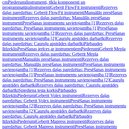
cm
Piederumi
Instrumenti, tīkla komponenti un
programmatūra
Instrumenti
Geberit FlowFit instrumenti
Rezerves
daļas paredzētas: Geberit FlowFit instrumenti
Manuālās presēšanas
instrumenti
Rezerves daļas paredzētas: Manuālās presēšanas
instrumenti
Presēšanas instrumentu savietojamība [1]
Rezerves daļas
paredzētas: Presēšanas instrumentu savietojamība [1]
Presēšanas
instrumentu savietojamība [2]
Rezerves daļas paredzētas: Presēšanas
instrumentu savietojamība [2]
Cauruļu apstrādes darbarīki
Rezerves
daļas paredzētas: Cauruļu apstrādes darbarīki
Pārbaudes
līdzeklis
Presēšanas ierīces ar instrumentiem
Piederumi
Geberit Mepla
instrumenti
Rezerves daļas paredzētas: Geberit Mepla
instrumenti
Manuālās presēšanas instrumenti
Rezerves daļas
paredzētas: Manuālās presēšanas instrumenti
Presēšanas instrumentu
savienojamība [1]
Rezerves daļas paredzētas: Presēšanas instrumentu
savienojamība [1]
Presēšanas instrumentu savienojamība [2]
Rezerves
daļas paredzētas: Presēšanas instrumentu savienojamība [2]
Cauruļu
apstrādes darbarīki
Rezerves daļas paredzētas: Cauruļu apstrādes
darbarīki
Spiediena testa korķis
Pārbaudes
līdzeklis
Piederumi
Geberit Volex instrumenti
Rezerves daļas
paredzētas: Geberit Volex instrumenti
Presēšanas instrumentu
savienojamība [2]
Rezerves daļas paredzētas: Presēšanas instrumentu
savienojamība [2]
Cauruļu apstrādes darbarīki
Rezerves daļas
paredzētas: Cauruļu apstrādes darbarīki
Pārbaudes
līdzeklis
Piederumi
Geberit Mapress instrumenti
Rezerves daļas
paredzētas: Geberit Mapress instrumenti
Presēšanas instrumentu