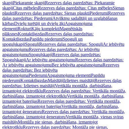
skapji
Piekaramie skapji
Rezerves daļas paredzētas: Piekaramie
skapji
Citas mēbeles
Rezerves daļas paredzētas: Citas mēbeles
Sienas
plaukti
Rezerves daļas paredzētas: Sienas plaukti
Piederumi
Rezerves
daļas paredzētas: Piederumi
Atvilktņu sadalītāji un uzglabāšanas
kārbas
Dvieļu turētāji un dvieļu āķi
Apgaismojuma
elementi
Rokturi
Kāju komplekti
Magnētiskās
plāksnes
Kontaktligzdas
Rezerves daļas paredzētas:
Kontaktligzdas
Papildu piederumi
Spoguļi un
spoguļskapji
Spoguļi
Rezerves daļas paredzētas: Spoguļi
Ar iebūvētu
apgaismojumu
Rezerves daļas paredzētas: Ar iebūvētu
apgaismojumu
Spoguļskapji
Rezerves daļas paredzētas:
Spoguļskapji
Ar iebūvētu apgaismojumu
Rezerves daļas paredzētas:
Ar iebūvētu apgaismojumu
Bez iebūvēta apgaismojuma
Rezerves
daļas paredzētas: Bez iebūvēta
apgaismojuma
Piederumi
Apgaismojuma elementi
Papildu
piederumi
Kontaktligzdas
Maisītāji
Izlietnes maisītāji
Rezerves daļas
paredzētas: Izlietnes maisītāji
Vertikāla montāža, darbināšana,
izmantojot elektrotīklu
Rezerves daļas paredzētas: Vertikāla montāža,
darbināšana, izmantojot elektrotīklu
Vertikāla montāža, darbināšana,
izmantojot baterijas
Rezerves daļas paredzētas: Vertikāla montāža,
darbināšana, izmantojot baterijas
Vertikāla montāža, darbināšana,
izmantojot ģeneratoru
Rezerves daļas paredzētas: Vertikāla montāža,
darbināšana, izmantojot ģeneratoru
Vertikāla montāža, vienas sviras
maisītājs
Montāža pie sienas, darbināšana, izmantojot
elektrotīklu
Rezerves daļas paredzētas: Montāža pie sienas,