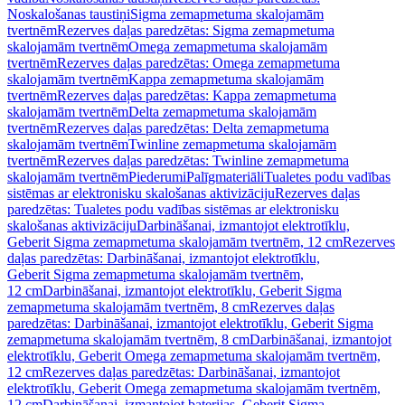
Noskalošanas taustiņi
Sigma zemapmetuma skalojamām
tvertnēm
Rezerves daļas paredzētas: Sigma zemapmetuma
skalojamām tvertnēm
Omega zemapmetuma skalojamām
tvertnēm
Rezerves daļas paredzētas: Omega zemapmetuma
skalojamām tvertnēm
Kappa zemapmetuma skalojamām
tvertnēm
Rezerves daļas paredzētas: Kappa zemapmetuma
skalojamām tvertnēm
Delta zemapmetuma skalojamām
tvertnēm
Rezerves daļas paredzētas: Delta zemapmetuma
skalojamām tvertnēm
Twinline zemapmetuma skalojamām
tvertnēm
Rezerves daļas paredzētas: Twinline zemapmetuma
skalojamām tvertnēm
Piederumi
Palīgmateriāli
Tualetes podu vadības
sistēmas ar elektronisku skalošanas aktivizāciju
Rezerves daļas
paredzētas: Tualetes podu vadības sistēmas ar elektronisku
skalošanas aktivizāciju
Darbināšanai, izmantojot elektrotīklu,
Geberit Sigma zemapmetuma skalojamām tvertnēm, 12 cm
Rezerves
daļas paredzētas: Darbināšanai, izmantojot elektrotīklu,
Geberit Sigma zemapmetuma skalojamām tvertnēm,
12 cm
Darbināšanai, izmantojot elektrotīklu, Geberit Sigma
zemapmetuma skalojamām tvertnēm, 8 cm
Rezerves daļas
paredzētas: Darbināšanai, izmantojot elektrotīklu, Geberit Sigma
zemapmetuma skalojamām tvertnēm, 8 cm
Darbināšanai, izmantojot
elektrotīklu, Geberit Omega zemapmetuma skalojamām tvertnēm,
12 cm
Rezerves daļas paredzētas: Darbināšanai, izmantojot
elektrotīklu, Geberit Omega zemapmetuma skalojamām tvertnēm,
12 cm
Darbināšanai, izmantojot baterijas, Geberit Sigma