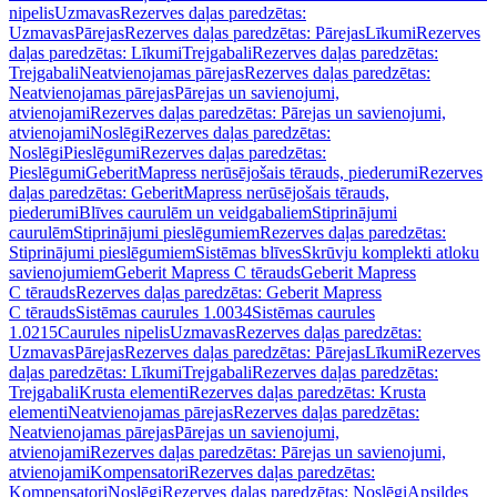
nipelis
Uzmavas
Rezerves daļas paredzētas:
Uzmavas
Pārejas
Rezerves daļas paredzētas: Pārejas
Līkumi
Rezerves
daļas paredzētas: Līkumi
Trejgabali
Rezerves daļas paredzētas:
Trejgabali
Neatvienojamas pārejas
Rezerves daļas paredzētas:
Neatvienojamas pārejas
Pārejas un savienojumi,
atvienojami
Rezerves daļas paredzētas: Pārejas un savienojumi,
atvienojami
Noslēgi
Rezerves daļas paredzētas:
Noslēgi
Pieslēgumi
Rezerves daļas paredzētas:
Pieslēgumi
GeberitMapress nerūsējošais tērauds, piederumi
Rezerves
daļas paredzētas: GeberitMapress nerūsējošais tērauds,
piederumi
Blīves caurulēm un veidgabaliem
Stiprinājumi
caurulēm
Stiprinājumi pieslēgumiem
Rezerves daļas paredzētas:
Stiprinājumi pieslēgumiem
Sistēmas blīves
Skrūvju komplekti atloku
savienojumiem
Geberit Mapress C tērauds
Geberit Mapress
C tērauds
Rezerves daļas paredzētas: Geberit Mapress
C tērauds
Sistēmas caurules 1.0034
Sistēmas caurules
1.0215
Caurules nipelis
Uzmavas
Rezerves daļas paredzētas:
Uzmavas
Pārejas
Rezerves daļas paredzētas: Pārejas
Līkumi
Rezerves
daļas paredzētas: Līkumi
Trejgabali
Rezerves daļas paredzētas:
Trejgabali
Krusta elementi
Rezerves daļas paredzētas: Krusta
elementi
Neatvienojamas pārejas
Rezerves daļas paredzētas:
Neatvienojamas pārejas
Pārejas un savienojumi,
atvienojami
Rezerves daļas paredzētas: Pārejas un savienojumi,
atvienojami
Kompensatori
Rezerves daļas paredzētas:
Kompensatori
Noslēgi
Rezerves daļas paredzētas: Noslēgi
Apsildes