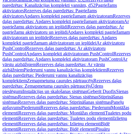
paredzētas: Kanalizācijas komplekti vannām, d52
Pagriežams
aktivizators
Rezerves daļas paredzētas: Pagriežams
aktivizators
Apdares komplekti pagriežamam aktivizatoram
Rezerves
daļas paredzētas: Apdares komplekti pagriežamam aktivizatoram
Ar
pagriežamu aktivizatoru un ieplūdi
Rezerves daļas paredzētas: Ar
pagriežamu aktivizatoru un ieplūdi
Apdares komplekti pagriežamam
aktivizatoram un ieplūdei
Rezerves daļas paredzētas: Apdares
komplekti pagriežamam aktivizatoram un ieplūdei
Ar aktivizatoru
PushControl
Rezerves daļas paredzētas: Ar aktivizatoru
PushControl
Apdares komplekti aktivizatoram PushControl
Rezerves
daļas paredzētas: Apdares komplekti aktivizatoram PushControl
Ar
vārstu aizbāžņiem
Rezerves daļas paredzētas: Ar vārstu
aizbāžņiem
Piederumi vannu kanalizācijas komplektiem
Rezerves
daļas paredzētas: Piederumi vannu kanalizācijas
komplektiem
Zemapmetuma caurules pārtraucējs
Rezerves daļas
paredzētas: Zemapmetuma caurules pārtraucējs
Ūdens
pieslēgumi
Instalācijas un skalošanas sistēmas
Geberit Duofix
Sienas
sistēmas
Rezerves daļas paredzētas: Sienas sistēmas
Stiprināšanas
sistēmas
Rezerves daļas paredzētas: Stiprināšanas sistēmas
Paneļu
apšuvums
Piederumi
Rezerves daļas paredzētas: Piederumi
Montāžas
elementi
Rezerves daļas paredzētas: Montāžas elementi
Tualetes podu
elementi
Rezerves daļas paredzētas: Tualetes podu elementi
Izlietņu
elementi
Rezerves daļas paredzētas: Izlietņu elementi
Bidē
elementi
Rezerves daļas paredzētas: Bidē elementi
Pisuāru