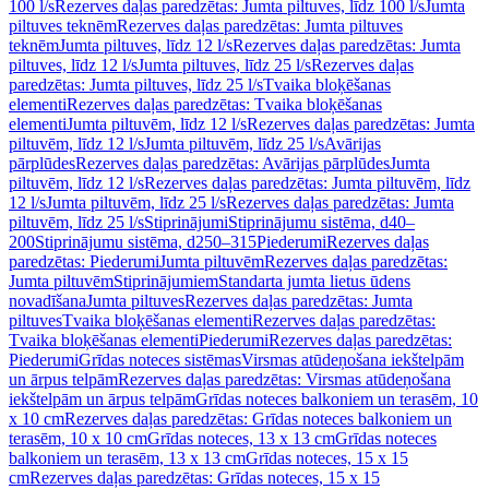
100 l/s
Rezerves daļas paredzētas: Jumta piltuves, līdz 100 l/s
Jumta
piltuves teknēm
Rezerves daļas paredzētas: Jumta piltuves
teknēm
Jumta piltuves, līdz 12 l/s
Rezerves daļas paredzētas: Jumta
piltuves, līdz 12 l/s
Jumta piltuves, līdz 25 l/s
Rezerves daļas
paredzētas: Jumta piltuves, līdz 25 l/s
Tvaika bloķēšanas
elementi
Rezerves daļas paredzētas: Tvaika bloķēšanas
elementi
Jumta piltuvēm, līdz 12 l/s
Rezerves daļas paredzētas: Jumta
piltuvēm, līdz 12 l/s
Jumta piltuvēm, līdz 25 l/s
Avārijas
pārplūdes
Rezerves daļas paredzētas: Avārijas pārplūdes
Jumta
piltuvēm, līdz 12 l/s
Rezerves daļas paredzētas: Jumta piltuvēm, līdz
12 l/s
Jumta piltuvēm, līdz 25 l/s
Rezerves daļas paredzētas: Jumta
piltuvēm, līdz 25 l/s
Stiprinājumi
Stiprinājumu sistēma, d40–
200
Stiprinājumu sistēma, d250–315
Piederumi
Rezerves daļas
paredzētas: Piederumi
Jumta piltuvēm
Rezerves daļas paredzētas:
Jumta piltuvēm
Stiprinājumiem
Standarta jumta lietus ūdens
novadīšana
Jumta piltuves
Rezerves daļas paredzētas: Jumta
piltuves
Tvaika bloķēšanas elementi
Rezerves daļas paredzētas:
Tvaika bloķēšanas elementi
Piederumi
Rezerves daļas paredzētas:
Piederumi
Grīdas noteces sistēmas
Virsmas atūdeņošana iekštelpām
un ārpus telpām
Rezerves daļas paredzētas: Virsmas atūdeņošana
iekštelpām un ārpus telpām
Grīdas noteces balkoniem un terasēm, 10
x 10 cm
Rezerves daļas paredzētas: Grīdas noteces balkoniem un
terasēm, 10 x 10 cm
Grīdas noteces, 13 x 13 cm
Grīdas noteces
balkoniem un terasēm, 13 x 13 cm
Grīdas noteces, 15 x 15
cm
Rezerves daļas paredzētas: Grīdas noteces, 15 x 15