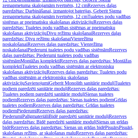
zemapmetuma skalojamām tvertnēm, 12 cm
Rezerves daļas
paredzētas: Darbināšanai, izmantojot baterijas, Geberit Sigma
zemapmetuma skalojamām tvertnēm, 12 cm
Tualetes podu vadības
sistēmas ar pneimatisku skalošanas aktivizāciju
Rezerves daļas
paredzētas: Tualetes podu vadības sistēmas ar pneimatisku
skalošanas aktivizāciju
Divu režīmu skalošanai
Rezerves daļas
paredzētas: Divu režīmu skalošanai
Vienrežīma
noskalošanai
Rezerves daļas paredzētas: Vienrežīma
noskalošanai
Piederumi tualetes podu vadības sistēmām
Rezerves
daļas paredzētas: Piederumi tualetes podu vadības
sistēmām
Montāžas komplekti
Rezerves daļas paredzētas: Montāžas
komplekti
Tualetes podu vadības sistēmām ar elektronisku
skalošanas aktivizāciju
Rezerves daļas paredzētas: Tualetes podu
vadības sistēmām ar elektronisku skalošanas
aktivizāciju
Savienojumi
Geberit Monolith sanitārie moduļi
Tualetes
podiem paredzēti sanitārie moduļi
Rezerves daļas paredzētas:
Tualetes podiem paredzēti sanitārie moduļi
Sienas tualetes
podiem
Rezerves daļas paredzētas: Sienas tualetes podiem
Grīdas
tualetes podiem
Rezerves daļas paredzētas: Grīdas tualetes
podiem
Piederumi
Rezerves daļas paredzētas:
Piederumi
Palīgmateriāli
Bidē paredzēti sanitārie moduļi
Rezerves
daļas paredzētas: Bidē paredzēti sanitārie moduļi
Sienas un grīdas
bidē
Rezerves daļas paredzētas: Sienas un grīdas bidē
Pisuārs
Pisuāri,
skalošanas režīms, ar skalošanas malu
Rezerves daļas paredzētas: