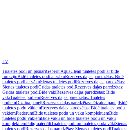
LV
Tualetes podi un pisuāri
Geberit AquaClean tualetes podi ar bidē
funkciju
Bidē tualetes podi ar vāku
Rezerves daļas paredzētas: Bidē
tualetes podi ar vāku
Sienas tualetes podi
Rezerves daļas paredzētas:
Sienas tualetes podi
Grīdas tualetes podi
Rezerves daļas paredzētas:
Grīdas tualetes podi
Bidē vāki
Rezerves daļas paredzētas: Bidē
vāki
Tualetes podiem
Rezerves daļas paredzētas: Tualetes
podiem
Dizaina paneļi
Rezerves daļas paredzētas: Dizaina paneļi
Bidē
tualetes podu vākiem
Rezerves daļas paredzētas: Bidē tualetes podu
vākiem
Piederumi
Bidē tualetes podu un vāku komplektiem
Bidē
tualetes podu vākiem
Bidē vāku un bidē tualetes podu un vāku
komplektiem
Palīgmateriāli
Tualetes podi un tualetes poda vāki
Sienas
tualetes podi
Rezerves daļas paredzētas: Sienas tualetes podi
Tualetes