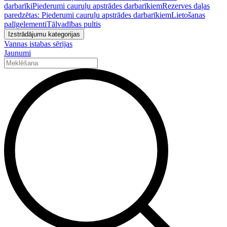
darbarīki
Piederumi cauruļu apstrādes darbarīkiem
Rezerves daļas
paredzētas: Piederumi cauruļu apstrādes darbarīkiem
Lietošanas
palīgelementi
Tālvadības pultis
Izstrādājumu kategorijas
Vannas istabas sērijas
Jaunumi