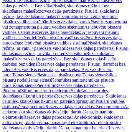
Pisuāri, skalošanas režīms, ar skalošanas malu
Bez vāka
Rezerves
daļas paredzētas: Bez vāka
Pisuāri, skalošanas režīms, bez
skalošanas malas
Rezerves daļas paredzētas: Pisuāri, skalošanas
režīms, bez skalošanas malas
Virsapmetuma vai zemapmetuma
pisuāru vadības sistēmām
Rezerves daļas paredzētas: Virsapmetuma
vai zemapmetuma pisuāru vadības sistēmām
Ar iebūvētu pisuāru
vadības sistēmu
Rezerves daļas paredzētas: Ar iebūvētu pisuāru
vadības sistēmu
Iebūvētai pisuāru vadības sistēmai
Rezerves daļas
paredzētas: Iebūvētai pisuāru vadības sistēmai
Pisuāri, skalošanas
režīms, ar vāku / paredzēts vākam
Rezerves daļas paredzētas: Pisuāri,
skalošanas režīms, ar vāku / paredzēts vākam
Bez skalošanas
malas
Rezerves daļas paredzētas: Bez skalošanas malas
Pisuāri,
darbībai bez ūdens
Rezerves daļas paredzētas: Pisuāri, darbībai bez
ūdens
Bez vāka
Rezerves daļas paredzētas: Bez vāka
Pisuāru
nodalīšanas sienas
Plastmasas pisuāru nodalīšanas sienas
Stikla
pisuāru nodalīšanas sienas
Keramikas sanitārtehnikas pisuāru
nodalīšanas sienas
Piederumi
Rezerves daļas paredzētas:
Piederumi
Sifoni un sifonu piederumi
Skalošanas caurules,
skalošanas līkumi un pārejas
Rezerves daļas paredzētas: Skalošanas
caurules, skalošanas līkumi un pārejas
Stiprinājumi
Pisuāru vadības
sistēmas
Zemapmetuma
Rezerves daļas paredzētas: Zemapmetuma
Ar
elektronisku skalošanas aktivizāciju, darbināšana, izmantojot
elektrotīklu
Rezerves daļas paredzētas: Ar elektronisku skalošanas
aktivizāciju, darbināšana, izmantojot elektrotīklu
Ar elektronisku
skalošanas aktivizāciju, darbināšana, izmantojot baterijas
Rezerves