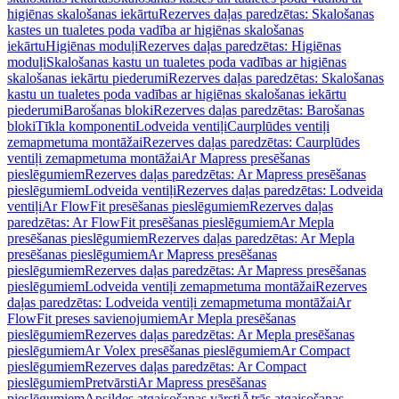
higiēnas skalošanas iekārtu
Rezerves daļas paredzētas: Skalošanas
kastes un tualetes poda vadība ar higiēnas skalošanas
iekārtu
Higiēnas moduļi
Rezerves daļas paredzētas: Higiēnas
moduļi
Skalošanas kastu un tualetes poda vadības ar higiēnas
skalošanas iekārtu piederumi
Rezerves daļas paredzētas: Skalošanas
kastu un tualetes poda vadības ar higiēnas skalošanas iekārtu
piederumi
Barošanas bloki
Rezerves daļas paredzētas: Barošanas
bloki
Tīkla komponenti
Lodveida ventiļi
Caurplūdes ventiļi
zemapmetuma montāžai
Rezerves daļas paredzētas: Caurplūdes
ventiļi zemapmetuma montāžai
Ar Mapress presēšanas
pieslēgumiem
Rezerves daļas paredzētas: Ar Mapress presēšanas
pieslēgumiem
Lodveida ventiļi
Rezerves daļas paredzētas: Lodveida
ventiļi
Ar FlowFit presēšanas pieslēgumiem
Rezerves daļas
paredzētas: Ar FlowFit presēšanas pieslēgumiem
Ar Mepla
presēšanas pieslēgumiem
Rezerves daļas paredzētas: Ar Mepla
presēšanas pieslēgumiem
Ar Mapress presēšanas
pieslēgumiem
Rezerves daļas paredzētas: Ar Mapress presēšanas
pieslēgumiem
Lodveida ventiļi zemapmetuma montāžai
Rezerves
daļas paredzētas: Lodveida ventiļi zemapmetuma montāžai
Ar
FlowFit preses savienojumiem
Ar Mepla presēšanas
pieslēgumiem
Rezerves daļas paredzētas: Ar Mepla presēšanas
pieslēgumiem
Ar Volex presēšanas pieslēgumiem
Ar Compact
pieslēgumiem
Rezerves daļas paredzētas: Ar Compact
pieslēgumiem
Pretvārsti
Ar Mapress presēšanas
pieslēgumiem
Apsildes atgaisošanas vārsti
Ātrās atgaisošanas