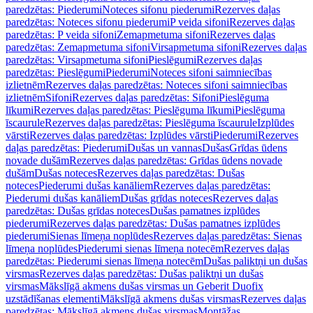
paredzētas: Piederumi
Noteces sifonu piederumi
Rezerves daļas
paredzētas: Noteces sifonu piederumi
P veida sifoni
Rezerves daļas
paredzētas: P veida sifoni
Zemapmetuma sifoni
Rezerves daļas
paredzētas: Zemapmetuma sifoni
Virsapmetuma sifoni
Rezerves daļas
paredzētas: Virsapmetuma sifoni
Pieslēgumi
Rezerves daļas
paredzētas: Pieslēgumi
Piederumi
Noteces sifoni saimniecības
izlietnēm
Rezerves daļas paredzētas: Noteces sifoni saimniecības
izlietnēm
Sifoni
Rezerves daļas paredzētas: Sifoni
Pieslēguma
līkumi
Rezerves daļas paredzētas: Pieslēguma līkumi
Pieslēguma
īscaurule
Rezerves daļas paredzētas: Pieslēguma īscaurule
Izplūdes
vārsti
Rezerves daļas paredzētas: Izplūdes vārsti
Piederumi
Rezerves
daļas paredzētas: Piederumi
Dušas un vannas
Dušas
Grīdas ūdens
novade dušām
Rezerves daļas paredzētas: Grīdas ūdens novade
dušām
Dušas noteces
Rezerves daļas paredzētas: Dušas
noteces
Piederumi dušas kanāliem
Rezerves daļas paredzētas:
Piederumi dušas kanāliem
Dušas grīdas noteces
Rezerves daļas
paredzētas: Dušas grīdas noteces
Dušas pamatnes izplūdes
piederumi
Rezerves daļas paredzētas: Dušas pamatnes izplūdes
piederumi
Sienas līmeņa noplūdes
Rezerves daļas paredzētas: Sienas
līmeņa noplūdes
Piederumi sienas līmeņa notecēm
Rezerves daļas
paredzētas: Piederumi sienas līmeņa notecēm
Dušas paliktņi un dušas
virsmas
Rezerves daļas paredzētas: Dušas paliktņi un dušas
virsmas
Mākslīgā akmens dušas virsmas un Geberit Duofix
uzstādīšanas elementi
Mākslīgā akmens dušas virsmas
Rezerves daļas
paredzētas: Mākslīgā akmens dušas virsmas
Montāžas