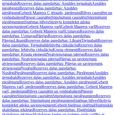
trejgabals
Rezerves daļas paredzētas: Apsildes trejgabals
Apsildes
pieslēgumi
Rezerves daļas paredzētas: Apsildes
pieslēgumi
Geberit Mapress C tērauds, piederumi
Blīves caurulēm un
veidgabaliem
Pārsegi caurulēm
Stiprinājumi caurulēm
Stiprinājumi
pieslēgumiem
Sistēmas blīves
Skrūvju komplekti atloku
savienojumiem
Geberit Mapress varš
Geberit Mapress varš
Rezerves
daļas paredzētas: Geberit Mapress varš
Uzmavas
Rezerves daļas
paredzētas: Uzmavas
Pārejas
Rezerves daļas paredzētas:
Pārejas
Līkumi
Rezerves daļas paredzētas: Līkumi
Trejgabali
Rezerves
daļas paredzētas: Trejgabali
Iebūvēta cirkulācija
Rezerves daļas
paredzētas: Iebūvēta cirkulācija
Krusta elementi
Rezerves daļas
paredzētas: Krusta elementi
Neatvienojamas pārejas
Rezerves daļas
paredzētas: Neatvienojamas pārejas
Pārejas un savienojumi,
atvienojami
Rezerves daļas paredzētas: Pārejas un savienojumi,
atvienojami
Noslēgi
Rezerves daļas paredzētas:
Noslēgi
Pieslēgumi
Rezerves daļas paredzētas: Pieslēgumi
Apsildes
trejgabals
Rezerves daļas paredzētas: Apsildes trejgabals
Apsildes
pieslēgumi
Rezerves daļas paredzētas: Apsildes pieslēgumi
Geberit
Mapress varš, piederumi
Rezerves daļas paredzētas: Geberit Mapress
varš, piederumi
Blīves caurulēm un veidgabaliem
Pārsegi
caurulēm
Stiprinājumi caurulēm
Stiprinājumi pieslēgumiem
Rezerves
daļas paredzētas: Stiprinājumi pieslēgumiem
Sistēmas blīves
Skrūvju
komplekti atloku savienojumiem
Geberit higiēnas sistēma
Higiēniskās
skalošanas iekārtas
Rezerves daļas paredzētas: Higiēniskās
skalošanas iekārtas
Skalošanas kastes un tualetes poda vadība ar