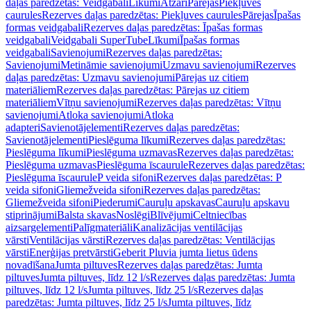
daļas paredzētas: Veidgabali
Līkumi
Atzari
Pārejas
Piekļuves
caurules
Rezerves daļas paredzētas: Piekļuves caurules
Pārejas
Īpašas
formas veidgabali
Rezerves daļas paredzētas: Īpašas formas
veidgabali
Veidgabali SuperTube
Līkumi
Īpašas formas
veidgabali
Savienojumi
Rezerves daļas paredzētas:
Savienojumi
Metināmie savienojumi
Uzmavu savienojumi
Rezerves
daļas paredzētas: Uzmavu savienojumi
Pārejas uz citiem
materiāliem
Rezerves daļas paredzētas: Pārejas uz citiem
materiāliem
Vītņu savienojumi
Rezerves daļas paredzētas: Vītņu
savienojumi
Atloka savienojumi
Atloka
adapteri
Savienotājelementi
Rezerves daļas paredzētas:
Savienotājelementi
Pieslēguma līkumi
Rezerves daļas paredzētas:
Pieslēguma līkumi
Pieslēguma uzmavas
Rezerves daļas paredzētas:
Pieslēguma uzmavas
Pieslēguma īscaurule
Rezerves daļas paredzētas:
Pieslēguma īscaurule
P veida sifoni
Rezerves daļas paredzētas: P
veida sifoni
Gliemežveida sifoni
Rezerves daļas paredzētas:
Gliemežveida sifoni
Piederumi
Cauruļu apskavas
Cauruļu apskavu
stiprinājumi
Balsta skavas
Noslēgi
Blīvējumi
Celtniecības
aizsargelementi
Palīgmateriāli
Kanalizācijas ventilācijas
vārsti
Ventilācijas vārsti
Rezerves daļas paredzētas: Ventilācijas
vārsti
Enerģijas pretvārsti
Geberit Pluvia jumta lietus ūdens
novadīšana
Jumta piltuves
Rezerves daļas paredzētas: Jumta
piltuves
Jumta piltuves, līdz 12 l/s
Rezerves daļas paredzētas: Jumta
piltuves, līdz 12 l/s
Jumta piltuves, līdz 25 l/s
Rezerves daļas
paredzētas: Jumta piltuves, līdz 25 l/s
Jumta piltuves, līdz