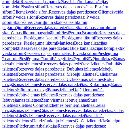
komplekti
Rezerves daļas paredzētas: Pisuāru kanalizācijas
komplekti
Pisuāru sifoni
Rezerves daļas paredzētas: Pisuāru
sifoni
Gliemežveida sifoni
Rezerves daļas paredzētas: Gliemežveida
sifoni
P veida sifoni
Rezerves daļas paredzētas: P veida
sifoni
Skalošanas cauruļu un skalošanas līkumu
pagarinājumi
Rezerves daļas paredzētas: Skalošanas cauruļu un
skalošanas līkumu pagarinājumi
Pieslēguma īscaurule
Rezerves daļas
paredzētas: Pieslēguma īscaurule
Pieslēguma līkumi
Rezerves daļas
paredzētas: Pieslēguma līkumi
Manšetes
Bidē kanalizācijas
komplekti
Rezerves daļas paredzētas: Bidē kanalizācijas komplekti
P
veida sifoni
Rezerves daļas paredzētas: P veida sifoni
Pieslēguma
īscaurule
Pieslēguma līkumi
Pārsegi
Pieslēgumi
Blīvējumi
Mazgāšanas
vieta
Izlietnes
Izlietnes
Rezerves daļas paredzētas: Izlietnes
Dubultās
izlietnes
Rezerves daļas paredzētas: Dubultās izlietnes
Mēbeļu
izlietnes
Rezerves daļas paredzētas: Mēbeļu izlietnes
Uzliekamās
izlietnes
Rezerves daļas paredzētas: Uzliekamās izlietnes
Roku
mazgāšanas izlietnes
Rezerves daļas paredzētas: Roku mazgāšanas
izlietnes
Stūra roku mazgāšanas izlietne
Daļēji iemontētās
izlietnes
Iebūvējamas izlietnes
Rezerves daļas paredzētas:
Iebūvējamas izlietnes
Zem virsmas iebūvējamas
Stūra
izlietnes
Izlietnes Comfort
Izlietnes bērniem
Izlietnes
Lielās
mazgāšanas izlietnes
Citas izlietnes
Rezerves daļas paredzētas: Citas
izlietnes
Lietās izlietnes
Rezerves daļas paredzētas: Lietās
izlietnes
Izlietnes
Daudzfunkciju izlietnes
Ģipša izlietne
Klašu telpu
izlietnes
Piederumi
Atbalstkājas
Rezerves daļas paredzētas: