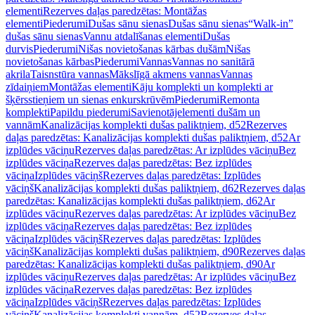
elementi
Rezerves daļas paredzētas: Montāžas
elementi
Piederumi
Dušas sānu sienas
Dušas sānu sienas
“Walk-in”
dušas sānu sienas
Vannu atdalīšanas elementi
Dušas
durvis
Piederumi
Nišas novietošanas kārbas dušām
Nišas
novietošanas kārbas
Piederumi
Vannas
Vannas no sanitārā
akrila
Taisnstūra vannas
Mākslīgā akmens vannas
Vannas
zīdaiņiem
Montāžas elementi
Kāju komplekti un komplekti ar
šķērsstieņiem un sienas enkurskrūvēm
Piederumi
Remonta
komplekti
Papildu piederumi
Savienotājelementi dušām un
vannām
Kanalizācijas komplekti dušas paliktņiem, d52
Rezerves
daļas paredzētas: Kanalizācijas komplekti dušas paliktņiem, d52
Ar
izplūdes vāciņu
Rezerves daļas paredzētas: Ar izplūdes vāciņu
Bez
izplūdes vāciņa
Rezerves daļas paredzētas: Bez izplūdes
vāciņa
Izplūdes vāciņš
Rezerves daļas paredzētas: Izplūdes
vāciņš
Kanalizācijas komplekti dušas paliktņiem, d62
Rezerves daļas
paredzētas: Kanalizācijas komplekti dušas paliktņiem, d62
Ar
izplūdes vāciņu
Rezerves daļas paredzētas: Ar izplūdes vāciņu
Bez
izplūdes vāciņa
Rezerves daļas paredzētas: Bez izplūdes
vāciņa
Izplūdes vāciņš
Rezerves daļas paredzētas: Izplūdes
vāciņš
Kanalizācijas komplekti dušas paliktņiem, d90
Rezerves daļas
paredzētas: Kanalizācijas komplekti dušas paliktņiem, d90
Ar
izplūdes vāciņu
Rezerves daļas paredzētas: Ar izplūdes vāciņu
Bez
izplūdes vāciņa
Rezerves daļas paredzētas: Bez izplūdes
vāciņa
Izplūdes vāciņš
Rezerves daļas paredzētas: Izplūdes
vāciņš
Kanalizācijas komplekti vannām, d52
Rezerves daļas