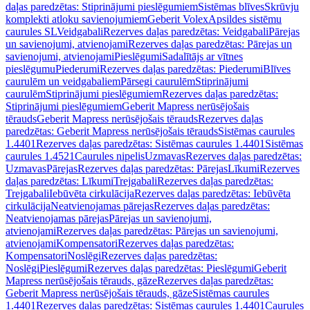
daļas paredzētas: Stiprinājumi pieslēgumiem
Sistēmas blīves
Skrūvju
komplekti atloku savienojumiem
Geberit Volex
Apsildes sistēmu
caurules SL
Veidgabali
Rezerves daļas paredzētas: Veidgabali
Pārejas
un savienojumi, atvienojami
Rezerves daļas paredzētas: Pārejas un
savienojumi, atvienojami
Pieslēgumi
Sadalītājs ar vītnes
pieslēgumu
Piederumi
Rezerves daļas paredzētas: Piederumi
Blīves
caurulēm un veidgabaliem
Pārsegi caurulēm
Stiprinājumi
caurulēm
Stiprinājumi pieslēgumiem
Rezerves daļas paredzētas:
Stiprinājumi pieslēgumiem
Geberit Mapress nerūsējošais
tērauds
Geberit Mapress nerūsējošais tērauds
Rezerves daļas
paredzētas: Geberit Mapress nerūsējošais tērauds
Sistēmas caurules
1.4401
Rezerves daļas paredzētas: Sistēmas caurules 1.4401
Sistēmas
caurules 1.4521
Caurules nipelis
Uzmavas
Rezerves daļas paredzētas:
Uzmavas
Pārejas
Rezerves daļas paredzētas: Pārejas
Līkumi
Rezerves
daļas paredzētas: Līkumi
Trejgabali
Rezerves daļas paredzētas:
Trejgabali
Iebūvēta cirkulācija
Rezerves daļas paredzētas: Iebūvēta
cirkulācija
Neatvienojamas pārejas
Rezerves daļas paredzētas:
Neatvienojamas pārejas
Pārejas un savienojumi,
atvienojami
Rezerves daļas paredzētas: Pārejas un savienojumi,
atvienojami
Kompensatori
Rezerves daļas paredzētas:
Kompensatori
Noslēgi
Rezerves daļas paredzētas:
Noslēgi
Pieslēgumi
Rezerves daļas paredzētas: Pieslēgumi
Geberit
Mapress nerūsējošais tērauds, gāze
Rezerves daļas paredzētas:
Geberit Mapress nerūsējošais tērauds, gāze
Sistēmas caurules
1.4401
Rezerves daļas paredzētas: Sistēmas caurules 1.4401
Caurules