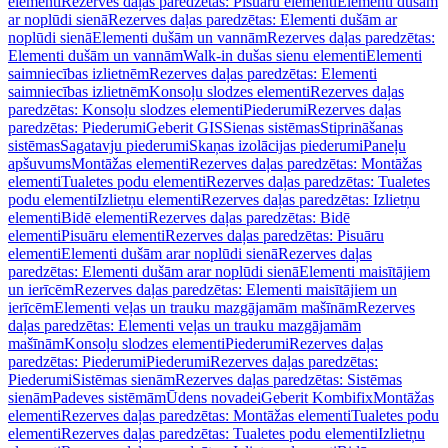
elementi
Rezerves daļas paredzētas: Pisuāru elementi
Elementi dušām
ar noplūdi sienā
Rezerves daļas paredzētas: Elementi dušām ar
noplūdi sienā
Elementi dušām un vannām
Rezerves daļas paredzētas:
Elementi dušām un vannām
Walk-in dušas sienu elementi
Elementi
saimniecības izlietnēm
Rezerves daļas paredzētas: Elementi
saimniecības izlietnēm
Konsoļu slodzes elementi
Rezerves daļas
paredzētas: Konsoļu slodzes elementi
Piederumi
Rezerves daļas
paredzētas: Piederumi
Geberit GIS
Sienas sistēmas
Stiprināšanas
sistēmas
Sagatavju piederumi
Skaņas izolācijas piederumi
Paneļu
apšuvums
Montāžas elementi
Rezerves daļas paredzētas: Montāžas
elementi
Tualetes podu elementi
Rezerves daļas paredzētas: Tualetes
podu elementi
Izlietņu elementi
Rezerves daļas paredzētas: Izlietņu
elementi
Bidē elementi
Rezerves daļas paredzētas: Bidē
elementi
Pisuāru elementi
Rezerves daļas paredzētas: Pisuāru
elementi
Elementi dušām arar noplūdi sienā
Rezerves daļas
paredzētas: Elementi dušām arar noplūdi sienā
Elementi maisītājiem
un ierīcēm
Rezerves daļas paredzētas: Elementi maisītājiem un
ierīcēm
Elementi veļas un trauku mazgājamām mašīnām
Rezerves
daļas paredzētas: Elementi veļas un trauku mazgājamām
mašīnām
Konsoļu slodzes elementi
Piederumi
Rezerves daļas
paredzētas: Piederumi
Piederumi
Rezerves daļas paredzētas:
Piederumi
Sistēmas sienām
Rezerves daļas paredzētas: Sistēmas
sienām
Padeves sistēmām
Ūdens novadei
Geberit Kombifix
Montāžas
elementi
Rezerves daļas paredzētas: Montāžas elementi
Tualetes podu
elementi
Rezerves daļas paredzētas: Tualetes podu elementi
Izlietņu