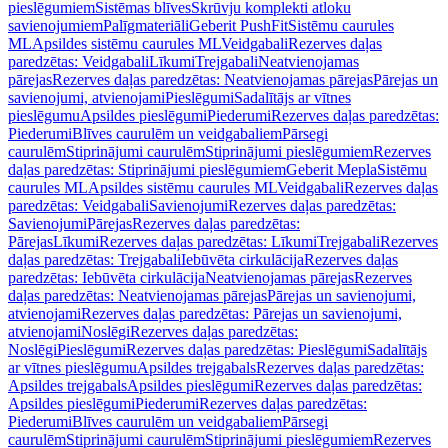
pieslēgumiem
Sistēmas blīves
Skrūvju komplekti atloku
savienojumiem
Palīgmateriāli
Geberit PushFit
Sistēmu caurules
ML
Apsildes sistēmu caurules ML
Veidgabali
Rezerves daļas
paredzētas: Veidgabali
Līkumi
Trejgabali
Neatvienojamas
pārejas
Rezerves daļas paredzētas: Neatvienojamas pārejas
Pārejas un
savienojumi, atvienojami
Pieslēgumi
Sadalītājs ar vītnes
pieslēgumu
Apsildes pieslēgumi
Piederumi
Rezerves daļas paredzētas:
Piederumi
Blīves caurulēm un veidgabaliem
Pārsegi
caurulēm
Stiprinājumi caurulēm
Stiprinājumi pieslēgumiem
Rezerves
daļas paredzētas: Stiprinājumi pieslēgumiem
Geberit Mepla
Sistēmu
caurules ML
Apsildes sistēmu caurules ML
Veidgabali
Rezerves daļas
paredzētas: Veidgabali
Savienojumi
Rezerves daļas paredzētas:
Savienojumi
Pārejas
Rezerves daļas paredzētas:
Pārejas
Līkumi
Rezerves daļas paredzētas: Līkumi
Trejgabali
Rezerves
daļas paredzētas: Trejgabali
Iebūvēta cirkulācija
Rezerves daļas
paredzētas: Iebūvēta cirkulācija
Neatvienojamas pārejas
Rezerves
daļas paredzētas: Neatvienojamas pārejas
Pārejas un savienojumi,
atvienojami
Rezerves daļas paredzētas: Pārejas un savienojumi,
atvienojami
Noslēgi
Rezerves daļas paredzētas:
Noslēgi
Pieslēgumi
Rezerves daļas paredzētas: Pieslēgumi
Sadalītājs
ar vītnes pieslēgumu
Apsildes trejgabals
Rezerves daļas paredzētas:
Apsildes trejgabals
Apsildes pieslēgumi
Rezerves daļas paredzētas:
Apsildes pieslēgumi
Piederumi
Rezerves daļas paredzētas:
Piederumi
Blīves caurulēm un veidgabaliem
Pārsegi
caurulēm
Stiprinājumi caurulēm
Stiprinājumi pieslēgumiem
Rezerves