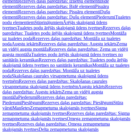
elementi
Rezerves daļas paredzētas: Izlietņu elementi
Bidē
elementi
Rezerves daļas paredzētas: Bidē elementi
Pisuāru
elementi
Rezerves daļas paredzētas: Pisuāru elementi
Dušu
elementi
Rezerves daļas paredzētas: Dušu elementi
Piederumi
Tualetes
podu elementiem
Stiprinājumiem
Ārējās skalojamā ūdens
tvertnes
Tualetes podu ārējās skalojamā ūdens tvertnes
Rezerves daļas
paredzētas: Tualetes podu ārējās skalojamā ūdens tvertnes
Montāža
uz tualetes poda
Rezerves daļas paredzētas: Montāža uz tualetes
poda
Augstu iekārts
Rezerves daļas paredzētas: Augstu iekārts
Zema
un vidēji augsta montāža
Rezerves daļas paredzētas: Zema un vidēji
augsta montāža
Tualetes podu ārējās skalojamā ūdens tvertnes no
sanitārās keramikas
Rezerves daļas paredzētas: Tualetes podu ārējās
skalojamā ūdens tvertnes no sanitārās keramikas
Montāža uz tualetes
poda
Rezerves daļas paredzētas: Montāža uz tualetes
poda
Skalošanas caurules virsapmetuma skalojamā ūdens
tvertnēm
Rezerves daļas paredzētas: Skalošanas caurules
virsapmetuma skalojamā ūdens tvertnēm
Augstu iekārts
Rezerves
daļas paredzētas: Augstu iekārts
Zema un vidēji augsta
montāža
Piederumi
Rezerves daļas paredzētas:
Piederumi
Pieslēgumi
Rezerves daļas paredzētas: Pieslēgumi
Stūra
vārsti
Manšetes
Zemapmetuma skalojamās tvertnes
Sigma
zemapmetuma skalojamās tvertnes
Rezerves daļas paredzētas: Sigma
zemapmetuma skalojamās tvertnes
Omega zemapmetuma skalojamās
tvertnes
Rezerves daļas paredzētas: Omega zemapmetuma
skalojamās tvertnes
Delta zemapmetuma skalojamās