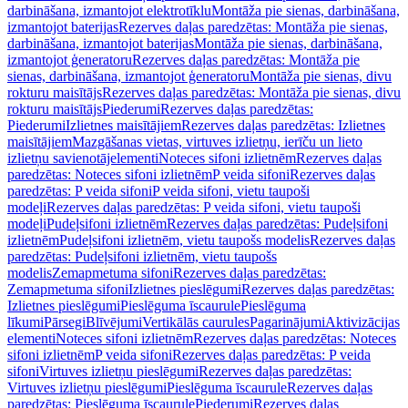
darbināšana, izmantojot elektrotīklu
Montāža pie sienas, darbināšana,
izmantojot baterijas
Rezerves daļas paredzētas: Montāža pie sienas,
darbināšana, izmantojot baterijas
Montāža pie sienas, darbināšana,
izmantojot ģeneratoru
Rezerves daļas paredzētas: Montāža pie
sienas, darbināšana, izmantojot ģeneratoru
Montāža pie sienas, divu
rokturu maisītājs
Rezerves daļas paredzētas: Montāža pie sienas, divu
rokturu maisītājs
Piederumi
Rezerves daļas paredzētas:
Piederumi
Izlietnes maisītājiem
Rezerves daļas paredzētas: Izlietnes
maisītājiem
Mazgāšanas vietas, virtuves izlietņu, ierīču un lieto
izlietņu savienotājelementi
Noteces sifoni izlietnēm
Rezerves daļas
paredzētas: Noteces sifoni izlietnēm
P veida sifoni
Rezerves daļas
paredzētas: P veida sifoni
P veida sifoni, vietu taupoši
modeļi
Rezerves daļas paredzētas: P veida sifoni, vietu taupoši
modeļi
Pudeļsifoni izlietnēm
Rezerves daļas paredzētas: Pudeļsifoni
izlietnēm
Pudeļsifoni izlietnēm, vietu taupošs modelis
Rezerves daļas
paredzētas: Pudeļsifoni izlietnēm, vietu taupošs
modelis
Zemapmetuma sifoni
Rezerves daļas paredzētas:
Zemapmetuma sifoni
Izlietnes pieslēgumi
Rezerves daļas paredzētas:
Izlietnes pieslēgumi
Pieslēguma īscaurule
Pieslēguma
līkumi
Pārsegi
Blīvējumi
Vertikālās caurules
Pagarinājumi
Aktivizācijas
elementi
Noteces sifoni izlietnēm
Rezerves daļas paredzētas: Noteces
sifoni izlietnēm
P veida sifoni
Rezerves daļas paredzētas: P veida
sifoni
Virtuves izlietņu pieslēgumi
Rezerves daļas paredzētas:
Virtuves izlietņu pieslēgumi
Pieslēguma īscaurule
Rezerves daļas
paredzētas: Pieslēguma īscaurule
Piederumi
Rezerves daļas