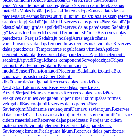
vārsti
Virsmu temperatūras regulēšana
Sistēmu caurule
Ieklāšanas
materiāls
Malas izolācijas joslas
Līmlentes
Izplešanas adatas
Javas
piedevas
Izplešanās šuves
Cauruļu līkumu balsti
Sadales skapji
Metāla
sadales skapji
Sadalītāju klāsts
Rezerves daļas paredzētas: Sadalītāju
klāsts
Sadalītāji grīdas apsildei
Rezerves daļas paredzētas: Sadalītāji
grīdas apsildei
Lodveida ventiļi
Termometrs
Pārejas
Rezerves daļas
paredzētas: Pārejas
Sadalītāju noslēgi
Ātrās atgaisošanas
vārsti
Plūsmas sadalītājs
Temperatūras regulēšanas vienības
Rezerves
daļas paredzētas: Temperatūras regulēšanas vienības
Apsildes
elementu sadalītāji
Rezerves daļas paredzētas: Apsildes elementu
sadalītāji
Apvadi
Regulēšanas komponenti
Servopiedziņas
Telpas
termostati
Galvenie regulatori
Komunikācijas
moduļi
Sensori
Transformatori
Piederumi
Sadalītāju izolācija
Ēku
kanalizācijas sistēmas
Geberit Silent-
db20
Caurules
Veidgabali
Rezerves daļas paredzētas:
Veidgabali
Līkumi
Atzari
Rezerves daļas paredzētas:
Atzari
Pārejas
Piekļuves caurules
Rezerves daļas paredzētas:
Piekļuves caurules
Veidgabali SuperTube
Līkumi
Īpašas formas
veidgabali
Savienojumi
Rezerves daļas paredzētas:
Savienojumi
Metināmie savienojumi
Uzmavu savienojumi
Rezerves
daļas paredzētas: Uzmavu savienojumi
Skavu savienojumi
Pārejas uz
citiem materiāliem
Rezerves daļas paredzētas: Pārejas uz citiem
materiāliem
Savienotājelementi
Rezerves daļas paredzētas:
Savienotājelementi
Pieslēguma līkumi
Rezerves daļas paredzētas: