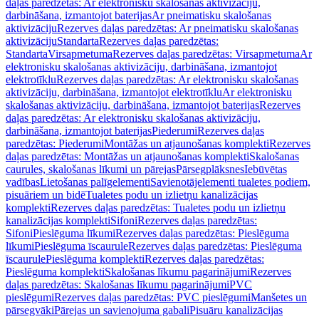
daļas paredzētas: Ar elektronisku skalošanas aktivizāciju,
darbināšana, izmantojot baterijas
Ar pneimatisku skalošanas
aktivizāciju
Rezerves daļas paredzētas: Ar pneimatisku skalošanas
aktivizāciju
Standarta
Rezerves daļas paredzētas:
Standarta
Virsapmetuma
Rezerves daļas paredzētas: Virsapmetuma
Ar
elektronisku skalošanas aktivizāciju, darbināšana, izmantojot
elektrotīklu
Rezerves daļas paredzētas: Ar elektronisku skalošanas
aktivizāciju, darbināšana, izmantojot elektrotīklu
Ar elektronisku
skalošanas aktivizāciju, darbināšana, izmantojot baterijas
Rezerves
daļas paredzētas: Ar elektronisku skalošanas aktivizāciju,
darbināšana, izmantojot baterijas
Piederumi
Rezerves daļas
paredzētas: Piederumi
Montāžas un atjaunošanas komplekti
Rezerves
daļas paredzētas: Montāžas un atjaunošanas komplekti
Skalošanas
caurules, skalošanas līkumi un pārejas
Pārsegplāksnes
Iebūvētas
vadības
Lietošanas palīgelementi
Savienotājelementi tualetes podiem,
pisuāriem un bidē
Tualetes podu un izlietņu kanalizācijas
komplekti
Rezerves daļas paredzētas: Tualetes podu un izlietņu
kanalizācijas komplekti
Sifoni
Rezerves daļas paredzētas:
Sifoni
Pieslēguma līkumi
Rezerves daļas paredzētas: Pieslēguma
līkumi
Pieslēguma īscaurule
Rezerves daļas paredzētas: Pieslēguma
īscaurule
Pieslēguma komplekti
Rezerves daļas paredzētas:
Pieslēguma komplekti
Skalošanas līkumu pagarinājumi
Rezerves
daļas paredzētas: Skalošanas līkumu pagarinājumi
PVC
pieslēgumi
Rezerves daļas paredzētas: PVC pieslēgumi
Manšetes un
pārsegvāki
Pārejas un savienojuma gabali
Pisuāru kanalizācijas