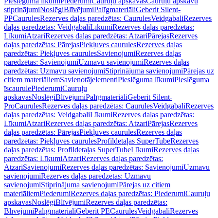
Pieslēguma līkumi
Piederumi
Cauruļu apskavas
Cauruļu apskavu
stiprinājumi
Noslēgi
Blīvējumi
Palīgmateriāli
Geberit Silent-
PP
Caurules
Rezerves daļas paredzētas: Caurules
Veidgabali
Rezerves
daļas paredzētas: Veidgabali
Līkumi
Rezerves daļas paredzētas:
Līkumi
Atzari
Rezerves daļas paredzētas: Atzari
Pārejas
Rezerves
daļas paredzētas: Pārejas
Piekļuves caurules
Rezerves daļas
paredzētas: Piekļuves caurules
Savienojumi
Rezerves daļas
paredzētas: Savienojumi
Uzmavu savienojumi
Rezerves daļas
paredzētas: Uzmavu savienojumi
Stiprinājuma savienojumi
Pārejas uz
citiem materiāliem
Savienotājelementi
Pieslēguma līkumi
Pieslēguma
īscaurule
Piederumi
Cauruļu
apskavas
Noslēgi
Blīvējumi
Palīgmateriāli
Geberit Silent-
Pro
Caurules
Rezerves daļas paredzētas: Caurules
Veidgabali
Rezerves
daļas paredzētas: Veidgabali
Līkumi
Rezerves daļas paredzētas:
Līkumi
Atzari
Rezerves daļas paredzētas: Atzari
Pārejas
Rezerves
daļas paredzētas: Pārejas
Piekļuves caurules
Rezerves daļas
paredzētas: Piekļuves caurules
Profildetaļas SuperTube
Rezerves
daļas paredzētas: Profildetaļas SuperTube
Līkumi
Rezerves daļas
paredzētas: Līkumi
Atzari
Rezerves daļas paredzētas:
Atzari
Savienojumi
Rezerves daļas paredzētas: Savienojumi
Uzmavu
savienojumi
Rezerves daļas paredzētas: Uzmavu
savienojumi
Stiprinājuma savienojumi
Pārejas uz citiem
materiāliem
Piederumi
Rezerves daļas paredzētas: Piederumi
Cauruļu
apskavas
Noslēgi
Blīvējumi
Rezerves daļas paredzētas:
Blīvējumi
Palīgmateriāli
Geberit PE
Caurules
Veidgabali
Rezerves