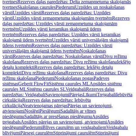
tvertnes
Rezerves daļas paredzētas: Delta zemapmetuma skalojamās
tvertnes
Skalošanas caurules
Piederumi
Uzpildes un noskalošanas
vārsti
Uzpildes vārsti
Rezerves daļas paredzētas: Uzpildes
vārsti
Uzpildes vārsti zemapmetuma skalojamām tvertnēm
Rezerves
daļas paredzētas: Uzpildes vārsti zemapmetuma skalojamām
tvertnēm
Uzpildes vārsti keramikas skalojamā ūdens
tvertnēm
Rezerves daļas paredzētas: Uzpildes vārsti keramikas
skalojamā ūdens tvertnēm
Uzpildes vārsti universālajām skalojamā
ūdens tvertnēm
Rezerves daļas paredzētas: Uzpildes vārsti
universālajām skalojamā ūdens tvertnēm
Noskalošanas
vārsti
Rezerves daļas paredzētas: Noskalošanas vārsti
Divu režīmu
skalošana
Rezerves daļas paredzētas: Divu režīmu skalošana
Iekšējo
detaļu komplekti
Rezerves daļas paredzētas: Iekšējo detaļu
komplekti
Divu režīmu skalošana
Rezerves daļas paredzētas: Divu
režīmu skalošana
Piederumi
Noskalošanas pogas
Padeves
sistēmas
Geberit FlowFit
Sistēmu caurules ML
Apsildes sistēmu
caurules ML
Sistēmu caurules SL
Veidgabali
Rezerves daļas
paredzētas: Veidgabali
Savienojumi
Pārejas
Līkumi
Trejgabali
Iebūvēta
cirkulācija
Rezerves daļas paredzētas: Iebūvēta
cirkulācija
Neatvienojamas pārejas
Pārejas un savienojumi,
atvienojami
Noslēgi
Pieslēgumi
Sadalītājs ar vītnes
pieslēgumu
Sadalītājs ar presēšanas pieslēgumu
Apsildes
trejgabals
Apsildes pārejas un savienojumi, atvienojami
Apsildes
pieslēgumi
Piederumi
Blīves caurulēm un veidgabaliem
Veidgabalu
blīvējumi
Pārsegi caurulēm
Stiprinājumi caurulēm
Stiprinājumi