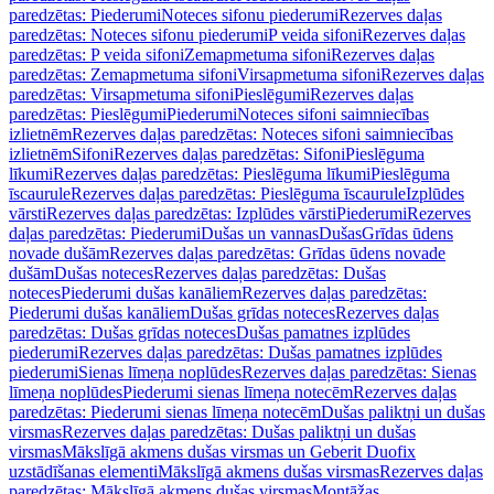
paredzētas: Piederumi
Noteces sifonu piederumi
Rezerves daļas
paredzētas: Noteces sifonu piederumi
P veida sifoni
Rezerves daļas
paredzētas: P veida sifoni
Zemapmetuma sifoni
Rezerves daļas
paredzētas: Zemapmetuma sifoni
Virsapmetuma sifoni
Rezerves daļas
paredzētas: Virsapmetuma sifoni
Pieslēgumi
Rezerves daļas
paredzētas: Pieslēgumi
Piederumi
Noteces sifoni saimniecības
izlietnēm
Rezerves daļas paredzētas: Noteces sifoni saimniecības
izlietnēm
Sifoni
Rezerves daļas paredzētas: Sifoni
Pieslēguma
līkumi
Rezerves daļas paredzētas: Pieslēguma līkumi
Pieslēguma
īscaurule
Rezerves daļas paredzētas: Pieslēguma īscaurule
Izplūdes
vārsti
Rezerves daļas paredzētas: Izplūdes vārsti
Piederumi
Rezerves
daļas paredzētas: Piederumi
Dušas un vannas
Dušas
Grīdas ūdens
novade dušām
Rezerves daļas paredzētas: Grīdas ūdens novade
dušām
Dušas noteces
Rezerves daļas paredzētas: Dušas
noteces
Piederumi dušas kanāliem
Rezerves daļas paredzētas:
Piederumi dušas kanāliem
Dušas grīdas noteces
Rezerves daļas
paredzētas: Dušas grīdas noteces
Dušas pamatnes izplūdes
piederumi
Rezerves daļas paredzētas: Dušas pamatnes izplūdes
piederumi
Sienas līmeņa noplūdes
Rezerves daļas paredzētas: Sienas
līmeņa noplūdes
Piederumi sienas līmeņa notecēm
Rezerves daļas
paredzētas: Piederumi sienas līmeņa notecēm
Dušas paliktņi un dušas
virsmas
Rezerves daļas paredzētas: Dušas paliktņi un dušas
virsmas
Mākslīgā akmens dušas virsmas un Geberit Duofix
uzstādīšanas elementi
Mākslīgā akmens dušas virsmas
Rezerves daļas
paredzētas: Mākslīgā akmens dušas virsmas
Montāžas