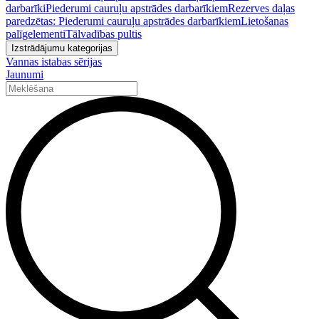
darbarīki
Piederumi cauruļu apstrādes darbarīkiem
Rezerves daļas
paredzētas: Piederumi cauruļu apstrādes darbarīkiem
Lietošanas
palīgelementi
Tālvadības pultis
Izstrādājumu kategorijas
Vannas istabas sērijas
Jaunumi