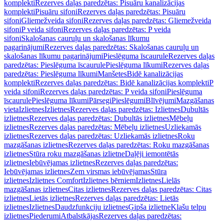
komplekti
Rezerves daļas paredzētas: Pisuāru kanalizācijas
komplekti
Pisuāru sifoni
Rezerves daļas paredzētas: Pisuāru
sifoni
Gliemežveida sifoni
Rezerves daļas paredzētas: Gliemežveida
sifoni
P veida sifoni
Rezerves daļas paredzētas: P veida
sifoni
Skalošanas cauruļu un skalošanas līkumu
pagarinājumi
Rezerves daļas paredzētas: Skalošanas cauruļu un
skalošanas līkumu pagarinājumi
Pieslēguma īscaurule
Rezerves daļas
paredzētas: Pieslēguma īscaurule
Pieslēguma līkumi
Rezerves daļas
paredzētas: Pieslēguma līkumi
Manšetes
Bidē kanalizācijas
komplekti
Rezerves daļas paredzētas: Bidē kanalizācijas komplekti
P
veida sifoni
Rezerves daļas paredzētas: P veida sifoni
Pieslēguma
īscaurule
Pieslēguma līkumi
Pārsegi
Pieslēgumi
Blīvējumi
Mazgāšanas
vieta
Izlietnes
Izlietnes
Rezerves daļas paredzētas: Izlietnes
Dubultās
izlietnes
Rezerves daļas paredzētas: Dubultās izlietnes
Mēbeļu
izlietnes
Rezerves daļas paredzētas: Mēbeļu izlietnes
Uzliekamās
izlietnes
Rezerves daļas paredzētas: Uzliekamās izlietnes
Roku
mazgāšanas izlietnes
Rezerves daļas paredzētas: Roku mazgāšanas
izlietnes
Stūra roku mazgāšanas izlietne
Daļēji iemontētās
izlietnes
Iebūvējamas izlietnes
Rezerves daļas paredzētas:
Iebūvējamas izlietnes
Zem virsmas iebūvējamas
Stūra
izlietnes
Izlietnes Comfort
Izlietnes bērniem
Izlietnes
Lielās
mazgāšanas izlietnes
Citas izlietnes
Rezerves daļas paredzētas: Citas
izlietnes
Lietās izlietnes
Rezerves daļas paredzētas: Lietās
izlietnes
Izlietnes
Daudzfunkciju izlietnes
Ģipša izlietne
Klašu telpu
izlietnes
Piederumi
Atbalstkājas
Rezerves daļas paredzētas: