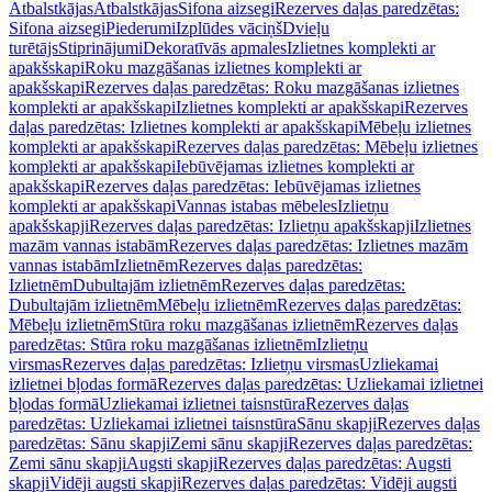
Atbalstkājas
Atbalstkājas
Sifona aizsegi
Rezerves daļas paredzētas:
Sifona aizsegi
Piederumi
Izplūdes vāciņš
Dvieļu
turētājs
Stiprinājumi
Dekoratīvās apmales
Izlietnes komplekti ar
apakšskapi
Roku mazgāšanas izlietnes komplekti ar
apakšskapi
Rezerves daļas paredzētas: Roku mazgāšanas izlietnes
komplekti ar apakšskapi
Izlietnes komplekti ar apakšskapi
Rezerves
daļas paredzētas: Izlietnes komplekti ar apakšskapi
Mēbeļu izlietnes
komplekti ar apakšskapi
Rezerves daļas paredzētas: Mēbeļu izlietnes
komplekti ar apakšskapi
Iebūvējamas izlietnes komplekti ar
apakšskapi
Rezerves daļas paredzētas: Iebūvējamas izlietnes
komplekti ar apakšskapi
Vannas istabas mēbeles
Izlietņu
apakšskapji
Rezerves daļas paredzētas: Izlietņu apakšskapji
Izlietnes
mazām vannas istabām
Rezerves daļas paredzētas: Izlietnes mazām
vannas istabām
Izlietnēm
Rezerves daļas paredzētas:
Izlietnēm
Dubultajām izlietnēm
Rezerves daļas paredzētas:
Dubultajām izlietnēm
Mēbeļu izlietnēm
Rezerves daļas paredzētas:
Mēbeļu izlietnēm
Stūra roku mazgāšanas izlietnēm
Rezerves daļas
paredzētas: Stūra roku mazgāšanas izlietnēm
Izlietņu
virsmas
Rezerves daļas paredzētas: Izlietņu virsmas
Uzliekamai
izlietnei bļodas formā
Rezerves daļas paredzētas: Uzliekamai izlietnei
bļodas formā
Uzliekamai izlietnei taisnstūra
Rezerves daļas
paredzētas: Uzliekamai izlietnei taisnstūra
Sānu skapji
Rezerves daļas
paredzētas: Sānu skapji
Zemi sānu skapji
Rezerves daļas paredzētas:
Zemi sānu skapji
Augsti skapji
Rezerves daļas paredzētas: Augsti
skapji
Vidēji augsti skapji
Rezerves daļas paredzētas: Vidēji augsti