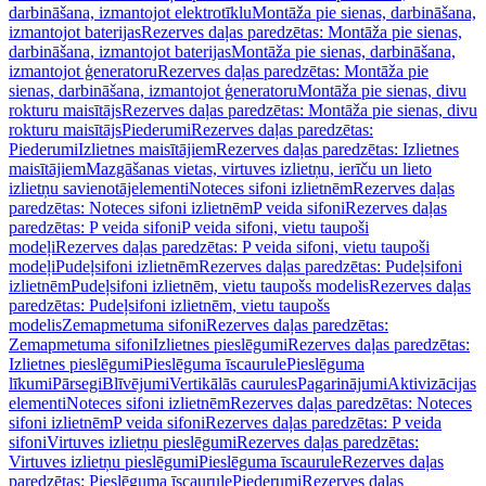
darbināšana, izmantojot elektrotīklu
Montāža pie sienas, darbināšana,
izmantojot baterijas
Rezerves daļas paredzētas: Montāža pie sienas,
darbināšana, izmantojot baterijas
Montāža pie sienas, darbināšana,
izmantojot ģeneratoru
Rezerves daļas paredzētas: Montāža pie
sienas, darbināšana, izmantojot ģeneratoru
Montāža pie sienas, divu
rokturu maisītājs
Rezerves daļas paredzētas: Montāža pie sienas, divu
rokturu maisītājs
Piederumi
Rezerves daļas paredzētas:
Piederumi
Izlietnes maisītājiem
Rezerves daļas paredzētas: Izlietnes
maisītājiem
Mazgāšanas vietas, virtuves izlietņu, ierīču un lieto
izlietņu savienotājelementi
Noteces sifoni izlietnēm
Rezerves daļas
paredzētas: Noteces sifoni izlietnēm
P veida sifoni
Rezerves daļas
paredzētas: P veida sifoni
P veida sifoni, vietu taupoši
modeļi
Rezerves daļas paredzētas: P veida sifoni, vietu taupoši
modeļi
Pudeļsifoni izlietnēm
Rezerves daļas paredzētas: Pudeļsifoni
izlietnēm
Pudeļsifoni izlietnēm, vietu taupošs modelis
Rezerves daļas
paredzētas: Pudeļsifoni izlietnēm, vietu taupošs
modelis
Zemapmetuma sifoni
Rezerves daļas paredzētas:
Zemapmetuma sifoni
Izlietnes pieslēgumi
Rezerves daļas paredzētas:
Izlietnes pieslēgumi
Pieslēguma īscaurule
Pieslēguma
līkumi
Pārsegi
Blīvējumi
Vertikālās caurules
Pagarinājumi
Aktivizācijas
elementi
Noteces sifoni izlietnēm
Rezerves daļas paredzētas: Noteces
sifoni izlietnēm
P veida sifoni
Rezerves daļas paredzētas: P veida
sifoni
Virtuves izlietņu pieslēgumi
Rezerves daļas paredzētas:
Virtuves izlietņu pieslēgumi
Pieslēguma īscaurule
Rezerves daļas
paredzētas: Pieslēguma īscaurule
Piederumi
Rezerves daļas