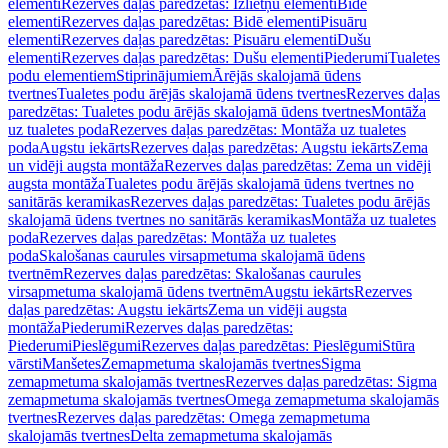
elementi
Rezerves daļas paredzētas: Izlietņu elementi
Bidē
elementi
Rezerves daļas paredzētas: Bidē elementi
Pisuāru
elementi
Rezerves daļas paredzētas: Pisuāru elementi
Dušu
elementi
Rezerves daļas paredzētas: Dušu elementi
Piederumi
Tualetes
podu elementiem
Stiprinājumiem
Ārējās skalojamā ūdens
tvertnes
Tualetes podu ārējās skalojamā ūdens tvertnes
Rezerves daļas
paredzētas: Tualetes podu ārējās skalojamā ūdens tvertnes
Montāža
uz tualetes poda
Rezerves daļas paredzētas: Montāža uz tualetes
poda
Augstu iekārts
Rezerves daļas paredzētas: Augstu iekārts
Zema
un vidēji augsta montāža
Rezerves daļas paredzētas: Zema un vidēji
augsta montāža
Tualetes podu ārējās skalojamā ūdens tvertnes no
sanitārās keramikas
Rezerves daļas paredzētas: Tualetes podu ārējās
skalojamā ūdens tvertnes no sanitārās keramikas
Montāža uz tualetes
poda
Rezerves daļas paredzētas: Montāža uz tualetes
poda
Skalošanas caurules virsapmetuma skalojamā ūdens
tvertnēm
Rezerves daļas paredzētas: Skalošanas caurules
virsapmetuma skalojamā ūdens tvertnēm
Augstu iekārts
Rezerves
daļas paredzētas: Augstu iekārts
Zema un vidēji augsta
montāža
Piederumi
Rezerves daļas paredzētas:
Piederumi
Pieslēgumi
Rezerves daļas paredzētas: Pieslēgumi
Stūra
vārsti
Manšetes
Zemapmetuma skalojamās tvertnes
Sigma
zemapmetuma skalojamās tvertnes
Rezerves daļas paredzētas: Sigma
zemapmetuma skalojamās tvertnes
Omega zemapmetuma skalojamās
tvertnes
Rezerves daļas paredzētas: Omega zemapmetuma
skalojamās tvertnes
Delta zemapmetuma skalojamās