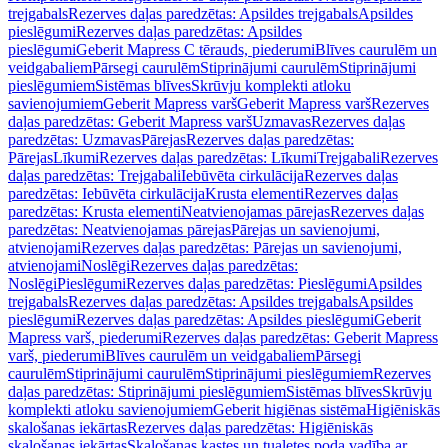
trejgabals
Rezerves daļas paredzētas: Apsildes trejgabals
Apsildes
pieslēgumi
Rezerves daļas paredzētas: Apsildes
pieslēgumi
Geberit Mapress C tērauds, piederumi
Blīves caurulēm un
veidgabaliem
Pārsegi caurulēm
Stiprinājumi caurulēm
Stiprinājumi
pieslēgumiem
Sistēmas blīves
Skrūvju komplekti atloku
savienojumiem
Geberit Mapress varš
Geberit Mapress varš
Rezerves
daļas paredzētas: Geberit Mapress varš
Uzmavas
Rezerves daļas
paredzētas: Uzmavas
Pārejas
Rezerves daļas paredzētas:
Pārejas
Līkumi
Rezerves daļas paredzētas: Līkumi
Trejgabali
Rezerves
daļas paredzētas: Trejgabali
Iebūvēta cirkulācija
Rezerves daļas
paredzētas: Iebūvēta cirkulācija
Krusta elementi
Rezerves daļas
paredzētas: Krusta elementi
Neatvienojamas pārejas
Rezerves daļas
paredzētas: Neatvienojamas pārejas
Pārejas un savienojumi,
atvienojami
Rezerves daļas paredzētas: Pārejas un savienojumi,
atvienojami
Noslēgi
Rezerves daļas paredzētas:
Noslēgi
Pieslēgumi
Rezerves daļas paredzētas: Pieslēgumi
Apsildes
trejgabals
Rezerves daļas paredzētas: Apsildes trejgabals
Apsildes
pieslēgumi
Rezerves daļas paredzētas: Apsildes pieslēgumi
Geberit
Mapress varš, piederumi
Rezerves daļas paredzētas: Geberit Mapress
varš, piederumi
Blīves caurulēm un veidgabaliem
Pārsegi
caurulēm
Stiprinājumi caurulēm
Stiprinājumi pieslēgumiem
Rezerves
daļas paredzētas: Stiprinājumi pieslēgumiem
Sistēmas blīves
Skrūvju
komplekti atloku savienojumiem
Geberit higiēnas sistēma
Higiēniskās
skalošanas iekārtas
Rezerves daļas paredzētas: Higiēniskās
skalošanas iekārtas
Skalošanas kastes un tualetes poda vadība ar