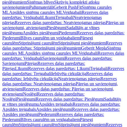
pieslēgumiem
Sistēmas blīves
Skrūvju komplekti atloku
savienojumiem
Palīgmateriāli
Geberit PushFit
Sistēmu caurules
ML
Apsildes sistēmu caurules ML
Veidgabali
Rezerves daļas
paredzētas: Veidgabali
Līkumi
Trejgabali
Neatvienojamas
pārejas
Rezerves daļas paredzētas: Neatvienojamas pārejas
Pārejas un
savienojumi, atvienojami
Pieslēgumi
Sadalītājs ar vītnes
pieslēgumu
Apsildes pieslēgumi
Piederumi
Rezerves daļas paredzētas:
Piederumi
Blīves caurulēm un veidgabaliem
Pārsegi
caurulēm
Stiprinājumi caurulēm
Stiprinājumi pieslēgumiem
Rezerves
daļas paredzētas: Stiprinājumi pieslēgumiem
Geberit Mepla
Sistēmu
caurules ML
Apsildes sistēmu caurules ML
Veidgabali
Rezerves daļas
paredzētas: Veidgabali
Savienojumi
Rezerves daļas paredzētas:
Savienojumi
Pārejas
Rezerves daļas paredzētas:
Pārejas
Līkumi
Rezerves daļas paredzētas: Līkumi
Trejgabali
Rezerves
daļas paredzētas: Trejgabali
Iebūvēta cirkulācija
Rezerves daļas
paredzētas: Iebūvēta cirkulācija
Neatvienojamas pārejas
Rezerves
daļas paredzētas: Neatvienojamas pārejas
Pārejas un savienojumi,
atvienojami
Rezerves daļas paredzētas: Pārejas un savienojumi,
atvienojami
Noslēgi
Rezerves daļas paredzētas:
Noslēgi
Pieslēgumi
Rezerves daļas paredzētas: Pieslēgumi
Sadalītājs
ar vītnes pieslēgumu
Apsildes trejgabals
Rezerves daļas paredzētas:
Apsildes trejgabals
Apsildes pieslēgumi
Rezerves daļas paredzētas:
Apsildes pieslēgumi
Piederumi
Rezerves daļas paredzētas:
Piederumi
Blīves caurulēm un veidgabaliem
Pārsegi
caurulēm
Stiprinājumi caurulēm
Stiprinājumi pieslēgumiem
Rezerves