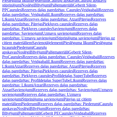
Pieslēguma līkumi
Piederumi
Cauruļu apskavas
Cauruļu apskavu
stiprinājumi
Noslēgi
Blīvējumi
Palīgmateriāli
Geberit Silent-
PP
Caurules
Rezerves daļas paredzētas: Caurules
Veidgabali
Rezerves
daļas paredzētas: Veidgabali
Līkumi
Rezerves daļas paredzētas:
Līkumi
Atzari
Rezerves daļas paredzētas: Atzari
Pārejas
Rezerves
daļas paredzētas: Pārejas
Piekļuves caurules
Rezerves daļas
paredzētas: Piekļuves caurules
Savienojumi
Rezerves daļas
paredzētas: Savienojumi
Uzmavu savienojumi
Rezerves daļas
paredzētas: Uzmavu savienojumi
Stiprinājuma savienojumi
Pārejas uz
citiem materiāliem
Savienotājelementi
Pieslēguma līkumi
Pieslēguma
īscaurule
Piederumi
Cauruļu
apskavas
Noslēgi
Blīvējumi
Palīgmateriāli
Geberit Silent-
Pro
Caurules
Rezerves daļas paredzētas: Caurules
Veidgabali
Rezerves
daļas paredzētas: Veidgabali
Līkumi
Rezerves daļas paredzētas:
Līkumi
Atzari
Rezerves daļas paredzētas: Atzari
Pārejas
Rezerves
daļas paredzētas: Pārejas
Piekļuves caurules
Rezerves daļas
paredzētas: Piekļuves caurules
Profildetaļas SuperTube
Rezerves
daļas paredzētas: Profildetaļas SuperTube
Līkumi
Rezerves daļas
paredzētas: Līkumi
Atzari
Rezerves daļas paredzētas:
Atzari
Savienojumi
Rezerves daļas paredzētas: Savienojumi
Uzmavu
savienojumi
Rezerves daļas paredzētas: Uzmavu
savienojumi
Stiprinājuma savienojumi
Pārejas uz citiem
materiāliem
Piederumi
Rezerves daļas paredzētas: Piederumi
Cauruļu
apskavas
Noslēgi
Blīvējumi
Rezerves daļas paredzētas:
Blīvējumi
Palīgmateriāli
Geberit PE
Caurules
Veidgabali
Rezerves