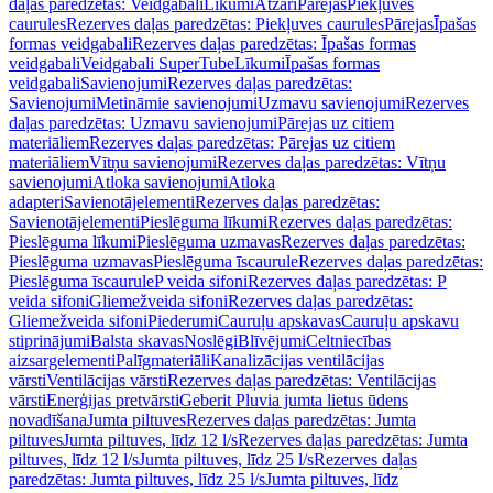
daļas paredzētas: Veidgabali
Līkumi
Atzari
Pārejas
Piekļuves
caurules
Rezerves daļas paredzētas: Piekļuves caurules
Pārejas
Īpašas
formas veidgabali
Rezerves daļas paredzētas: Īpašas formas
veidgabali
Veidgabali SuperTube
Līkumi
Īpašas formas
veidgabali
Savienojumi
Rezerves daļas paredzētas:
Savienojumi
Metināmie savienojumi
Uzmavu savienojumi
Rezerves
daļas paredzētas: Uzmavu savienojumi
Pārejas uz citiem
materiāliem
Rezerves daļas paredzētas: Pārejas uz citiem
materiāliem
Vītņu savienojumi
Rezerves daļas paredzētas: Vītņu
savienojumi
Atloka savienojumi
Atloka
adapteri
Savienotājelementi
Rezerves daļas paredzētas:
Savienotājelementi
Pieslēguma līkumi
Rezerves daļas paredzētas:
Pieslēguma līkumi
Pieslēguma uzmavas
Rezerves daļas paredzētas:
Pieslēguma uzmavas
Pieslēguma īscaurule
Rezerves daļas paredzētas:
Pieslēguma īscaurule
P veida sifoni
Rezerves daļas paredzētas: P
veida sifoni
Gliemežveida sifoni
Rezerves daļas paredzētas:
Gliemežveida sifoni
Piederumi
Cauruļu apskavas
Cauruļu apskavu
stiprinājumi
Balsta skavas
Noslēgi
Blīvējumi
Celtniecības
aizsargelementi
Palīgmateriāli
Kanalizācijas ventilācijas
vārsti
Ventilācijas vārsti
Rezerves daļas paredzētas: Ventilācijas
vārsti
Enerģijas pretvārsti
Geberit Pluvia jumta lietus ūdens
novadīšana
Jumta piltuves
Rezerves daļas paredzētas: Jumta
piltuves
Jumta piltuves, līdz 12 l/s
Rezerves daļas paredzētas: Jumta
piltuves, līdz 12 l/s
Jumta piltuves, līdz 25 l/s
Rezerves daļas
paredzētas: Jumta piltuves, līdz 25 l/s
Jumta piltuves, līdz