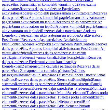
paredzētas: Kanalizācijas komplekti vannām, d52
Pagriežams
aktivizators
Rezerves daļas paredzētas: Pagriežams
aktivizators
Apdares komplekti pagriežamam aktivizatoram
Rezerves
daļas paredzētas: Apdares komplekti pagriežamam aktivizatoram
Ar
pagriežamu aktivizatoru un ieplūdi
Rezerves daļas paredzētas: Ar
pagriežamu aktivizatoru un ieplūdi
Apdares komplekti pagriežamam
aktivizatoram un ieplūdei
Rezerves daļas paredzētas: Apdares
komplekti pagriežamam aktivizatoram un ieplūdei
Ar aktivizatoru
PushControl
Rezerves daļas paredzētas: Ar aktivizatoru
PushControl
Apdares komplekti aktivizatoram PushControl
Rezerves
daļas paredzētas: Apdares komplekti aktivizatoram PushControl
Ar
vārstu aizbāžņiem
Rezerves daļas paredzētas: Ar vārstu
aizbāžņiem
Piederumi vannu kanalizācijas komplektiem
Rezerves
daļas paredzētas: Piederumi vannu kanalizācijas
komplektiem
Zemapmetuma caurules pārtraucējs
Rezerves daļas
paredzētas: Zemapmetuma caurules pārtraucējs
Ūdens
pieslēgumi
Instalācijas un skalošanas sistēmas
Geberit Duofix
Sienas
sistēmas
Rezerves daļas paredzētas: Sienas sistēmas
Stiprināšanas
sistēmas
Rezerves daļas paredzētas: Stiprināšanas sistēmas
Paneļu
apšuvums
Piederumi
Rezerves daļas paredzētas: Piederumi
Montāžas
elementi
Rezerves daļas paredzētas: Montāžas elementi
Tualetes podu
elementi
Rezerves daļas paredzētas: Tualetes podu elementi
Izlietņu
elementi
Rezerves daļas paredzētas: Izlietņu elementi
Bidē
elementi
Rezerves daļas paredzētas: Bidē elementi
Pisuāru