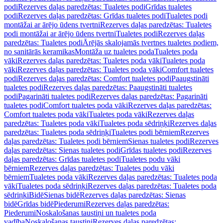
podi
Rezerves daļas paredzētas: Tualetes podi
Grīdas tualetes
podi
Rezerves daļas paredzētas: Grīdas tualetes podi
Tualetes podi
montāžai ar ārējo ūdens tvertni
Rezerves daļas paredzētas: Tualetes
podi montāžai ar ārējo ūdens tvertni
Tualetes podi
Rezerves daļas
paredzētas: Tualetes podi
Ārējās skalojamās tvertnes tualetes podiem,
no sanitārās keramikas
Montāža uz tualetes poda
Tualetes poda
vāki
Rezerves daļas paredzētas: Tualetes poda vāki
Tualetes poda
vāki
Rezerves daļas paredzētas: Tualetes poda vāki
Comfort tualetes
podi
Rezerves daļas paredzētas: Comfort tualetes podi
Paaugstināti
tualetes podi
Rezerves daļas paredzētas: Paaugstināti tualetes
podi
Pagarināti tualetes podi
Rezerves daļas paredzētas: Pagarināti
tualetes podi
Comfort tualetes poda vāki
Rezerves daļas paredzētas:
Comfort tualetes poda vāki
Tualetes poda vāki
Rezerves daļas
paredzētas: Tualetes poda vāki
Tualetes poda sēdriņķi
Rezerves daļas
paredzētas: Tualetes poda sēdriņķi
Tualetes podi bērniem
Rezerves
daļas paredzētas: Tualetes podi bērniem
Sienas tualetes podi
Rezerves
daļas paredzētas: Sienas tualetes podi
Grīdas tualetes podi
Rezerves
daļas paredzētas: Grīdas tualetes podi
Tualetes podu vāki
bērniem
Rezerves daļas paredzētas: Tualetes podu vāki
bērniem
Tualetes poda vāki
Rezerves daļas paredzētas: Tualetes poda
vāki
Tualetes poda sēdriņķi
Rezerves daļas paredzētas: Tualetes poda
sēdriņķi
Bidē
Sienas bidē
Rezerves daļas paredzētas: Sienas
bidē
Grīdas bidē
Piederumi
Rezerves daļas paredzētas:
Piederumi
Noskalošanas taustiņi un tualetes poda
vadība
Noskalošanas taustiņi
Rezerves daļas paredzētas: