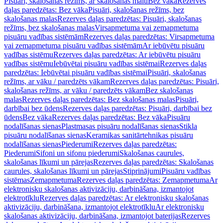
Pisuāri, skalošanas režīms, ar skalošanas malu
Bez vāka
Rezerves
daļas paredzētas: Bez vāka
Pisuāri, skalošanas režīms, bez
skalošanas malas
Rezerves daļas paredzētas: Pisuāri, skalošanas
režīms, bez skalošanas malas
Virsapmetuma vai zemapmetuma
pisuāru vadības sistēmām
Rezerves daļas paredzētas: Virsapmetuma
vai zemapmetuma pisuāru vadības sistēmām
Ar iebūvētu pisuāru
vadības sistēmu
Rezerves daļas paredzētas: Ar iebūvētu pisuāru
vadības sistēmu
Iebūvētai pisuāru vadības sistēmai
Rezerves daļas
paredzētas: Iebūvētai pisuāru vadības sistēmai
Pisuāri, skalošanas
režīms, ar vāku / paredzēts vākam
Rezerves daļas paredzētas: Pisuāri,
skalošanas režīms, ar vāku / paredzēts vākam
Bez skalošanas
malas
Rezerves daļas paredzētas: Bez skalošanas malas
Pisuāri,
darbībai bez ūdens
Rezerves daļas paredzētas: Pisuāri, darbībai bez
ūdens
Bez vāka
Rezerves daļas paredzētas: Bez vāka
Pisuāru
nodalīšanas sienas
Plastmasas pisuāru nodalīšanas sienas
Stikla
pisuāru nodalīšanas sienas
Keramikas sanitārtehnikas pisuāru
nodalīšanas sienas
Piederumi
Rezerves daļas paredzētas:
Piederumi
Sifoni un sifonu piederumi
Skalošanas caurules,
skalošanas līkumi un pārejas
Rezerves daļas paredzētas: Skalošanas
caurules, skalošanas līkumi un pārejas
Stiprinājumi
Pisuāru vadības
sistēmas
Zemapmetuma
Rezerves daļas paredzētas: Zemapmetuma
Ar
elektronisku skalošanas aktivizāciju, darbināšana, izmantojot
elektrotīklu
Rezerves daļas paredzētas: Ar elektronisku skalošanas
aktivizāciju, darbināšana, izmantojot elektrotīklu
Ar elektronisku
skalošanas aktivizāciju, darbināšana, izmantojot baterijas
Rezerves