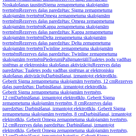
Noskalošanas taustiņi
Sigma zemapmetuma skalojamām
tvertnēm
Rezerves daļas paredzētas: Sigma zemapmetuma
skalojamām tvertnēm
Omega zemapmetuma skalojamām
tvertnēm
Rezerves daļas paredzētas: Omega zemapmetuma
skalojamām tvertnēm
Kappa zemapmetuma skalojamām
tvertnēm
Rezerves daļas paredzētas: Kappa zemapmetuma
skalojamām tvertnēm
Delta zemapmetuma skalojamām
tvertnēm
Rezerves daļas paredzētas: Delta zemapmetuma
skalojamām tvertnēm
Twinline zemapmetuma skalojamām
tvertnēm
Rezerves daļas paredzētas: Twinline zemapmetuma
skalojamām tvertnēm
Piederumi
Palīgmateriāli
Tualetes podu vadības
sistēmas ar elektronisku skalošanas aktivizāciju
Rezerves daļas
paredzētas: Tualetes podu vadības sistēmas ar elektronisku
skalošanas aktivizāciju
Darbināšanai, izmantojot elektrotīklu,
Geberit Sigma zemapmetuma skalojamām tvertnēm, 12 cm
Rezerves
daļas paredzētas: Darbināšanai, izmantojot elektrotīklu,
Geberit Sigma zemapmetuma skalojamām tvertnēm,
12 cm
Darbināšanai, izmantojot elektrotīklu, Geberit Sigma
zemapmetuma skalojamām tvertnēm, 8 cm
Rezerves daļas
paredzētas: Darbināšanai, izmantojot elektrotīklu, Geberit Sigma
zemapmetuma skalojamām tvertnēm, 8 cm
Darbināšanai, izmantojot
elektrotīklu, Geberit Omega zemapmetuma skalojamām tvertnēm,
12 cm
Rezerves daļas paredzētas: Darbināšanai, izmantojot
elektrotīklu, Geberit Omega zemapmetuma skalojamām tvertnēm,
12 cm
Darbināšanai, izmantojot baterijas, Geberit Sigma