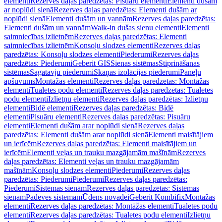
elementi
Rezerves daļas paredzētas: Pisuāru elementi
Elementi dušām
ar noplūdi sienā
Rezerves daļas paredzētas: Elementi dušām ar
noplūdi sienā
Elementi dušām un vannām
Rezerves daļas paredzētas:
Elementi dušām un vannām
Walk-in dušas sienu elementi
Elementi
saimniecības izlietnēm
Rezerves daļas paredzētas: Elementi
saimniecības izlietnēm
Konsoļu slodzes elementi
Rezerves daļas
paredzētas: Konsoļu slodzes elementi
Piederumi
Rezerves daļas
paredzētas: Piederumi
Geberit GIS
Sienas sistēmas
Stiprināšanas
sistēmas
Sagatavju piederumi
Skaņas izolācijas piederumi
Paneļu
apšuvums
Montāžas elementi
Rezerves daļas paredzētas: Montāžas
elementi
Tualetes podu elementi
Rezerves daļas paredzētas: Tualetes
podu elementi
Izlietņu elementi
Rezerves daļas paredzētas: Izlietņu
elementi
Bidē elementi
Rezerves daļas paredzētas: Bidē
elementi
Pisuāru elementi
Rezerves daļas paredzētas: Pisuāru
elementi
Elementi dušām arar noplūdi sienā
Rezerves daļas
paredzētas: Elementi dušām arar noplūdi sienā
Elementi maisītājiem
un ierīcēm
Rezerves daļas paredzētas: Elementi maisītājiem un
ierīcēm
Elementi veļas un trauku mazgājamām mašīnām
Rezerves
daļas paredzētas: Elementi veļas un trauku mazgājamām
mašīnām
Konsoļu slodzes elementi
Piederumi
Rezerves daļas
paredzētas: Piederumi
Piederumi
Rezerves daļas paredzētas:
Piederumi
Sistēmas sienām
Rezerves daļas paredzētas: Sistēmas
sienām
Padeves sistēmām
Ūdens novadei
Geberit Kombifix
Montāžas
elementi
Rezerves daļas paredzētas: Montāžas elementi
Tualetes podu
elementi
Rezerves daļas paredzētas: Tualetes podu elementi
Izlietņu