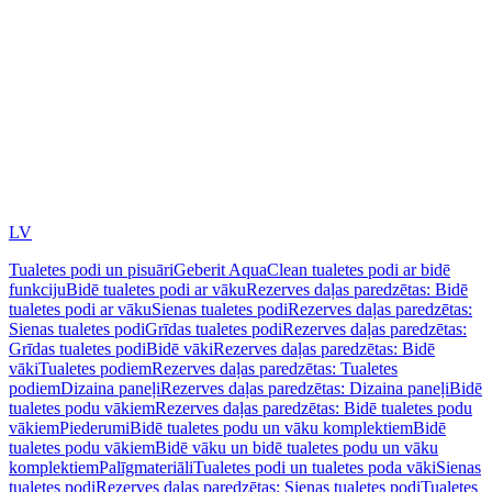
LV
Tualetes podi un pisuāri
Geberit AquaClean tualetes podi ar bidē
funkciju
Bidē tualetes podi ar vāku
Rezerves daļas paredzētas: Bidē
tualetes podi ar vāku
Sienas tualetes podi
Rezerves daļas paredzētas:
Sienas tualetes podi
Grīdas tualetes podi
Rezerves daļas paredzētas:
Grīdas tualetes podi
Bidē vāki
Rezerves daļas paredzētas: Bidē
vāki
Tualetes podiem
Rezerves daļas paredzētas: Tualetes
podiem
Dizaina paneļi
Rezerves daļas paredzētas: Dizaina paneļi
Bidē
tualetes podu vākiem
Rezerves daļas paredzētas: Bidē tualetes podu
vākiem
Piederumi
Bidē tualetes podu un vāku komplektiem
Bidē
tualetes podu vākiem
Bidē vāku un bidē tualetes podu un vāku
komplektiem
Palīgmateriāli
Tualetes podi un tualetes poda vāki
Sienas
tualetes podi
Rezerves daļas paredzētas: Sienas tualetes podi
Tualetes