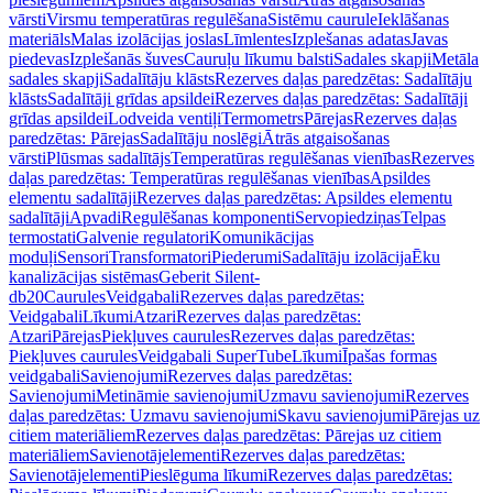
vārsti
Virsmu temperatūras regulēšana
Sistēmu caurule
Ieklāšanas
materiāls
Malas izolācijas joslas
Līmlentes
Izplešanas adatas
Javas
piedevas
Izplešanās šuves
Cauruļu līkumu balsti
Sadales skapji
Metāla
sadales skapji
Sadalītāju klāsts
Rezerves daļas paredzētas: Sadalītāju
klāsts
Sadalītāji grīdas apsildei
Rezerves daļas paredzētas: Sadalītāji
grīdas apsildei
Lodveida ventiļi
Termometrs
Pārejas
Rezerves daļas
paredzētas: Pārejas
Sadalītāju noslēgi
Ātrās atgaisošanas
vārsti
Plūsmas sadalītājs
Temperatūras regulēšanas vienības
Rezerves
daļas paredzētas: Temperatūras regulēšanas vienības
Apsildes
elementu sadalītāji
Rezerves daļas paredzētas: Apsildes elementu
sadalītāji
Apvadi
Regulēšanas komponenti
Servopiedziņas
Telpas
termostati
Galvenie regulatori
Komunikācijas
moduļi
Sensori
Transformatori
Piederumi
Sadalītāju izolācija
Ēku
kanalizācijas sistēmas
Geberit Silent-
db20
Caurules
Veidgabali
Rezerves daļas paredzētas:
Veidgabali
Līkumi
Atzari
Rezerves daļas paredzētas:
Atzari
Pārejas
Piekļuves caurules
Rezerves daļas paredzētas:
Piekļuves caurules
Veidgabali SuperTube
Līkumi
Īpašas formas
veidgabali
Savienojumi
Rezerves daļas paredzētas:
Savienojumi
Metināmie savienojumi
Uzmavu savienojumi
Rezerves
daļas paredzētas: Uzmavu savienojumi
Skavu savienojumi
Pārejas uz
citiem materiāliem
Rezerves daļas paredzētas: Pārejas uz citiem
materiāliem
Savienotājelementi
Rezerves daļas paredzētas:
Savienotājelementi
Pieslēguma līkumi
Rezerves daļas paredzētas: