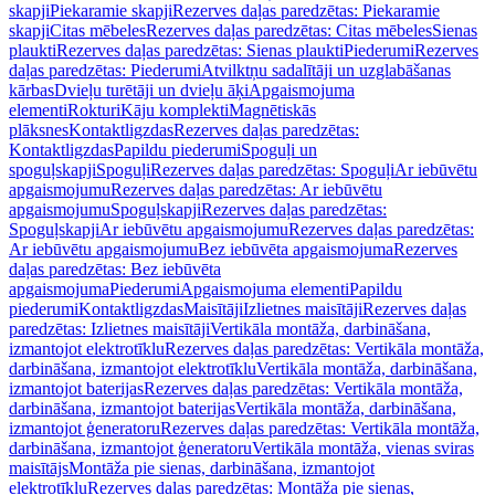
skapji
Piekaramie skapji
Rezerves daļas paredzētas: Piekaramie
skapji
Citas mēbeles
Rezerves daļas paredzētas: Citas mēbeles
Sienas
plaukti
Rezerves daļas paredzētas: Sienas plaukti
Piederumi
Rezerves
daļas paredzētas: Piederumi
Atvilktņu sadalītāji un uzglabāšanas
kārbas
Dvieļu turētāji un dvieļu āķi
Apgaismojuma
elementi
Rokturi
Kāju komplekti
Magnētiskās
plāksnes
Kontaktligzdas
Rezerves daļas paredzētas:
Kontaktligzdas
Papildu piederumi
Spoguļi un
spoguļskapji
Spoguļi
Rezerves daļas paredzētas: Spoguļi
Ar iebūvētu
apgaismojumu
Rezerves daļas paredzētas: Ar iebūvētu
apgaismojumu
Spoguļskapji
Rezerves daļas paredzētas:
Spoguļskapji
Ar iebūvētu apgaismojumu
Rezerves daļas paredzētas:
Ar iebūvētu apgaismojumu
Bez iebūvēta apgaismojuma
Rezerves
daļas paredzētas: Bez iebūvēta
apgaismojuma
Piederumi
Apgaismojuma elementi
Papildu
piederumi
Kontaktligzdas
Maisītāji
Izlietnes maisītāji
Rezerves daļas
paredzētas: Izlietnes maisītāji
Vertikāla montāža, darbināšana,
izmantojot elektrotīklu
Rezerves daļas paredzētas: Vertikāla montāža,
darbināšana, izmantojot elektrotīklu
Vertikāla montāža, darbināšana,
izmantojot baterijas
Rezerves daļas paredzētas: Vertikāla montāža,
darbināšana, izmantojot baterijas
Vertikāla montāža, darbināšana,
izmantojot ģeneratoru
Rezerves daļas paredzētas: Vertikāla montāža,
darbināšana, izmantojot ģeneratoru
Vertikāla montāža, vienas sviras
maisītājs
Montāža pie sienas, darbināšana, izmantojot
elektrotīklu
Rezerves daļas paredzētas: Montāža pie sienas,