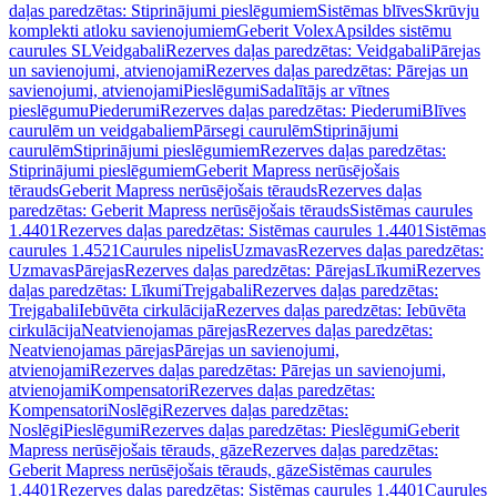
daļas paredzētas: Stiprinājumi pieslēgumiem
Sistēmas blīves
Skrūvju
komplekti atloku savienojumiem
Geberit Volex
Apsildes sistēmu
caurules SL
Veidgabali
Rezerves daļas paredzētas: Veidgabali
Pārejas
un savienojumi, atvienojami
Rezerves daļas paredzētas: Pārejas un
savienojumi, atvienojami
Pieslēgumi
Sadalītājs ar vītnes
pieslēgumu
Piederumi
Rezerves daļas paredzētas: Piederumi
Blīves
caurulēm un veidgabaliem
Pārsegi caurulēm
Stiprinājumi
caurulēm
Stiprinājumi pieslēgumiem
Rezerves daļas paredzētas:
Stiprinājumi pieslēgumiem
Geberit Mapress nerūsējošais
tērauds
Geberit Mapress nerūsējošais tērauds
Rezerves daļas
paredzētas: Geberit Mapress nerūsējošais tērauds
Sistēmas caurules
1.4401
Rezerves daļas paredzētas: Sistēmas caurules 1.4401
Sistēmas
caurules 1.4521
Caurules nipelis
Uzmavas
Rezerves daļas paredzētas:
Uzmavas
Pārejas
Rezerves daļas paredzētas: Pārejas
Līkumi
Rezerves
daļas paredzētas: Līkumi
Trejgabali
Rezerves daļas paredzētas:
Trejgabali
Iebūvēta cirkulācija
Rezerves daļas paredzētas: Iebūvēta
cirkulācija
Neatvienojamas pārejas
Rezerves daļas paredzētas:
Neatvienojamas pārejas
Pārejas un savienojumi,
atvienojami
Rezerves daļas paredzētas: Pārejas un savienojumi,
atvienojami
Kompensatori
Rezerves daļas paredzētas:
Kompensatori
Noslēgi
Rezerves daļas paredzētas:
Noslēgi
Pieslēgumi
Rezerves daļas paredzētas: Pieslēgumi
Geberit
Mapress nerūsējošais tērauds, gāze
Rezerves daļas paredzētas:
Geberit Mapress nerūsējošais tērauds, gāze
Sistēmas caurules
1.4401
Rezerves daļas paredzētas: Sistēmas caurules 1.4401
Caurules