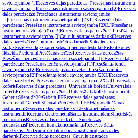
savienojamība [1]
Rezerves daļas paredzētas: Presēšanas instrumentu
savienojamība [1]
Presēšanas instrumentu savienojamība [2]
Rezerves
daļas paredzētas: Presēšanas instrumentu savienojamība
[2]
Presēšanas instrumentu savietojamība [2XL]
Rezerves daļas
paredzētas: Presēšanas instrumentu savietojamība [2XL]
Presēšanas
instrumentu savietojamība [3]
Rezerves daļas paredzētas: Presēšanas
instrumentu savietojamība [3]
Cauruļu apstrādes darbarīki
Rezerves
daļas paredzētas: Cauruļu apstrādes darbarīki
Spiediena testa
korķis
Rezerves daļas paredzētas: Spiediena testa korķis
Pārbaudes
līdzeklis
Piederumi
Presēšanas ierīces
Rezerves daļas paredzētas:
Presēšanas ierīces
Presēšanas ierīču savietojamība [1]
Rezerves daļas
paredzētas: Presēšanas ierīču savietojamība [1]
Presēšanas ierīču
savietojamība [2]
Rezerves daļas paredzētas: Presēšanas ierīču
savietojamība [2]
Presēšanas ierīču savietojamība [2XL]
Rezerves
daļas paredzētas: Presēšanas ierīču savietojamība [2XL]
Universālais
koferis
Rezerves daļas paredzētas: Universālais koferis
Universālais
koferis
Rezerves daļas paredzētas: Universālais koferis
Instrumenti
Geberit Silent-db20/Geberit PE
Rezerves daļas paredzētas:
Instrumenti Geberit Silent-db20/Geberit PE
Elektrometināšanas
instrumenti
Rezerves daļas paredzētas: Elektrometināšanas
instrumenti
Piederumi elektrometināšanas instrumentiem
Simetriskās
metināšanas
Rezerves daļas paredzētas: Simetriskās
metināšanas
Piederumi kontaktmetināšanas
Rezerves daļas
paredzētas: Piederumi kontaktmetināšanas
Cauruļu apstrādes
darbarīki
Rezerves daļas paredzētas: Cauruļu apstrādes