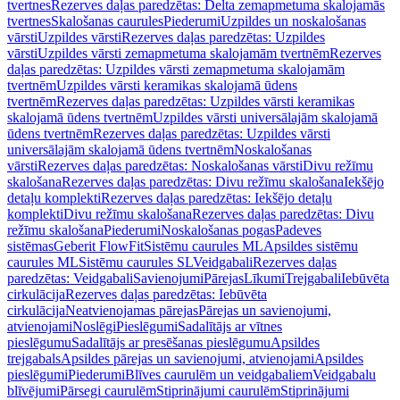
tvertnes
Rezerves daļas paredzētas: Delta zemapmetuma skalojamās
tvertnes
Skalošanas caurules
Piederumi
Uzpildes un noskalošanas
vārsti
Uzpildes vārsti
Rezerves daļas paredzētas: Uzpildes
vārsti
Uzpildes vārsti zemapmetuma skalojamām tvertnēm
Rezerves
daļas paredzētas: Uzpildes vārsti zemapmetuma skalojamām
tvertnēm
Uzpildes vārsti keramikas skalojamā ūdens
tvertnēm
Rezerves daļas paredzētas: Uzpildes vārsti keramikas
skalojamā ūdens tvertnēm
Uzpildes vārsti universālajām skalojamā
ūdens tvertnēm
Rezerves daļas paredzētas: Uzpildes vārsti
universālajām skalojamā ūdens tvertnēm
Noskalošanas
vārsti
Rezerves daļas paredzētas: Noskalošanas vārsti
Divu režīmu
skalošana
Rezerves daļas paredzētas: Divu režīmu skalošana
Iekšējo
detaļu komplekti
Rezerves daļas paredzētas: Iekšējo detaļu
komplekti
Divu režīmu skalošana
Rezerves daļas paredzētas: Divu
režīmu skalošana
Piederumi
Noskalošanas pogas
Padeves
sistēmas
Geberit FlowFit
Sistēmu caurules ML
Apsildes sistēmu
caurules ML
Sistēmu caurules SL
Veidgabali
Rezerves daļas
paredzētas: Veidgabali
Savienojumi
Pārejas
Līkumi
Trejgabali
Iebūvēta
cirkulācija
Rezerves daļas paredzētas: Iebūvēta
cirkulācija
Neatvienojamas pārejas
Pārejas un savienojumi,
atvienojami
Noslēgi
Pieslēgumi
Sadalītājs ar vītnes
pieslēgumu
Sadalītājs ar presēšanas pieslēgumu
Apsildes
trejgabals
Apsildes pārejas un savienojumi, atvienojami
Apsildes
pieslēgumi
Piederumi
Blīves caurulēm un veidgabaliem
Veidgabalu
blīvējumi
Pārsegi caurulēm
Stiprinājumi caurulēm
Stiprinājumi