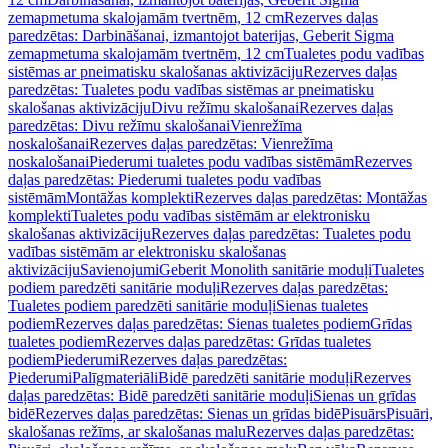
zemapmetuma skalojamām tvertnēm, 12 cm
Rezerves daļas
paredzētas: Darbināšanai, izmantojot baterijas, Geberit Sigma
zemapmetuma skalojamām tvertnēm, 12 cm
Tualetes podu vadības
sistēmas ar pneimatisku skalošanas aktivizāciju
Rezerves daļas
paredzētas: Tualetes podu vadības sistēmas ar pneimatisku
skalošanas aktivizāciju
Divu režīmu skalošanai
Rezerves daļas
paredzētas: Divu režīmu skalošanai
Vienrežīma
noskalošanai
Rezerves daļas paredzētas: Vienrežīma
noskalošanai
Piederumi tualetes podu vadības sistēmām
Rezerves
daļas paredzētas: Piederumi tualetes podu vadības
sistēmām
Montāžas komplekti
Rezerves daļas paredzētas: Montāžas
komplekti
Tualetes podu vadības sistēmām ar elektronisku
skalošanas aktivizāciju
Rezerves daļas paredzētas: Tualetes podu
vadības sistēmām ar elektronisku skalošanas
aktivizāciju
Savienojumi
Geberit Monolith sanitārie moduļi
Tualetes
podiem paredzēti sanitārie moduļi
Rezerves daļas paredzētas:
Tualetes podiem paredzēti sanitārie moduļi
Sienas tualetes
podiem
Rezerves daļas paredzētas: Sienas tualetes podiem
Grīdas
tualetes podiem
Rezerves daļas paredzētas: Grīdas tualetes
podiem
Piederumi
Rezerves daļas paredzētas:
Piederumi
Palīgmateriāli
Bidē paredzēti sanitārie moduļi
Rezerves
daļas paredzētas: Bidē paredzēti sanitārie moduļi
Sienas un grīdas
bidē
Rezerves daļas paredzētas: Sienas un grīdas bidē
Pisuārs
Pisuāri,
skalošanas režīms, ar skalošanas malu
Rezerves daļas paredzētas: