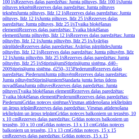
100 l/s
Rezerves daļas paredzētas: Jumta piltuves, līdz 100 l/s
Jumta
piltuves teknēm
Rezerves daļas paredzētas: Jumta piltuves
teknēm
Jumta piltuves, līdz 12 l/s
Rezerves daļas paredzētas: Jumta
piltuves, līdz 12 l/s
Jumta piltuves, līdz 25 l/s
Rezerves daļas
paredzētas: Jumta piltuves, līdz 25 l/s
Tvaika bloķēšanas
elementi
Rezerves daļas paredzētas: Tvaika bloķēšanas
elementi
Jumta piltuvēm, līdz 12 l/s
Rezerves daļas paredzētas: Jumta
piltuvēm, līdz 12 l/s
Jumta piltuvēm, līdz 25 l/s
Avārijas
pārplūdes
Rezerves daļas paredzētas: Avārijas pārplūdes
Jumta
piltuvēm, līdz 12 l/s
Rezerves daļas paredzētas: Jumta piltuvēm, līdz
12 l/s
Jumta piltuvēm, līdz 25 l/s
Rezerves daļas paredzētas: Jumta
piltuvēm, līdz 25 l/s
Stiprinājumi
Stiprinājumu sistēma, d40–
200
Stiprinājumu sistēma, d250–315
Piederumi
Rezerves daļas
paredzētas: Piederumi
Jumta piltuvēm
Rezerves daļas paredzētas:
Jumta piltuvēm
Stiprinājumiem
Standarta jumta lietus ūdens
novadīšana
Jumta piltuves
Rezerves daļas paredzētas: Jumta
piltuves
Tvaika bloķēšanas elementi
Rezerves daļas paredzētas:
Tvaika bloķēšanas elementi
Piederumi
Rezerves daļas paredzētas:
Piederumi
Grīdas noteces sistēmas
Virsmas atūdeņošana iekštelpām
un ārpus telpām
Rezerves daļas paredzētas: Virsmas atūdeņošana
iekštelpām un ārpus telpām
Grīdas noteces balkoniem un terasēm, 10
x 10 cm
Rezerves daļas paredzētas: Grīdas noteces balkoniem un
terasēm, 10 x 10 cm
Grīdas noteces, 13 x 13 cm
Grīdas noteces
balkoniem un terasēm, 13 x 13 cm
Grīdas noteces, 15 x 15
cm
Rezerves daļas paredzētas: Grīdas noteces, 15 x 15