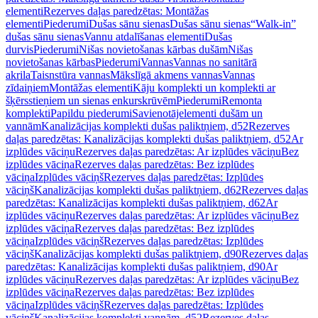
elementi
Rezerves daļas paredzētas: Montāžas
elementi
Piederumi
Dušas sānu sienas
Dušas sānu sienas
“Walk-in”
dušas sānu sienas
Vannu atdalīšanas elementi
Dušas
durvis
Piederumi
Nišas novietošanas kārbas dušām
Nišas
novietošanas kārbas
Piederumi
Vannas
Vannas no sanitārā
akrila
Taisnstūra vannas
Mākslīgā akmens vannas
Vannas
zīdaiņiem
Montāžas elementi
Kāju komplekti un komplekti ar
šķērsstieņiem un sienas enkurskrūvēm
Piederumi
Remonta
komplekti
Papildu piederumi
Savienotājelementi dušām un
vannām
Kanalizācijas komplekti dušas paliktņiem, d52
Rezerves
daļas paredzētas: Kanalizācijas komplekti dušas paliktņiem, d52
Ar
izplūdes vāciņu
Rezerves daļas paredzētas: Ar izplūdes vāciņu
Bez
izplūdes vāciņa
Rezerves daļas paredzētas: Bez izplūdes
vāciņa
Izplūdes vāciņš
Rezerves daļas paredzētas: Izplūdes
vāciņš
Kanalizācijas komplekti dušas paliktņiem, d62
Rezerves daļas
paredzētas: Kanalizācijas komplekti dušas paliktņiem, d62
Ar
izplūdes vāciņu
Rezerves daļas paredzētas: Ar izplūdes vāciņu
Bez
izplūdes vāciņa
Rezerves daļas paredzētas: Bez izplūdes
vāciņa
Izplūdes vāciņš
Rezerves daļas paredzētas: Izplūdes
vāciņš
Kanalizācijas komplekti dušas paliktņiem, d90
Rezerves daļas
paredzētas: Kanalizācijas komplekti dušas paliktņiem, d90
Ar
izplūdes vāciņu
Rezerves daļas paredzētas: Ar izplūdes vāciņu
Bez
izplūdes vāciņa
Rezerves daļas paredzētas: Bez izplūdes
vāciņa
Izplūdes vāciņš
Rezerves daļas paredzētas: Izplūdes
vāciņš
Kanalizācijas komplekti vannām, d52
Rezerves daļas