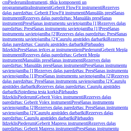
cm
Piederumi
Instrumenti, tīkla komponenti un
programmatūra
Instrumenti
Geberit FlowFit instrumenti
Rezerves
daļas paredzētas: Geberit FlowFit instrumenti
Manuālās presēšanas
instrumenti
Rezerves daļas paredzētas: Manuālās presēšanas
instrumenti
Presēšanas instrumentu savietojamība [1]
Rezerves daļas
paredzētas: Presēšanas instrumentu savietojamība [1]
Presēšanas
instrumentu savietojamība [2]
Rezerves daļas paredzētas: Presēšanas
instrumentu savietojamība [2]
Cauruļu apstrādes darbarīki
Rezerves
daļas paredzētas: Cauruļu apstrādes darbarīki
Pārbaudes
līdzeklis
Presēšanas ierīces ar instrumentiem
Piederumi
Geberit Mepla
instrumenti
Rezerves daļas paredzētas: Geberit Mepla
instrumenti
Manuālās presēšanas instrumenti
Rezerves daļas
paredzētas: Manuālās presēšanas instrumenti
Presēšanas instrumentu
savienojamība [1]
Rezerves daļas paredzētas: Presēšanas instrumentu
savienojamība [1]
Presēšanas instrumentu savienojamība [2]
Rezerves
daļas paredzētas: Presēšanas instrumentu savienojamība [2]
Cauruļu
apstrādes darbarīki
Rezerves daļas paredzētas: Cauruļu apstrādes
darbarīki
Spiediena testa korķis
Pārbaudes
līdzeklis
Piederumi
Geberit Volex instrumenti
Rezerves daļas
paredzētas: Geberit Volex instrumenti
Presēšanas instrumentu
savienojamība [2]
Rezerves daļas paredzētas: Presēšanas instrumentu
savienojamība [2]
Cauruļu apstrādes darbarīki
Rezerves daļas
paredzētas: Cauruļu apstrādes darbarīki
Pārbaudes
līdzeklis
Piederumi
Geberit Mapress instrumenti
Rezerves daļas
paredzētas: Geberit Mapress instrumenti
Presēšanas instrumentu