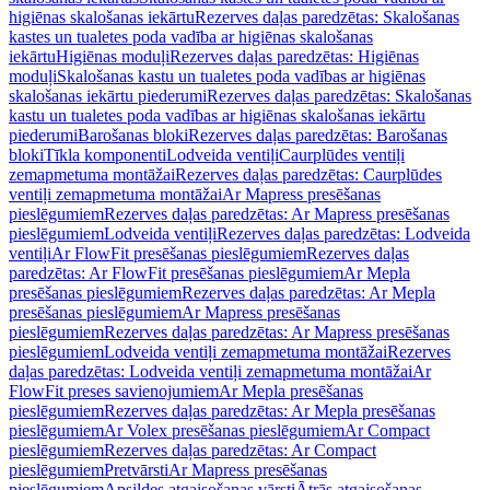
higiēnas skalošanas iekārtu
Rezerves daļas paredzētas: Skalošanas
kastes un tualetes poda vadība ar higiēnas skalošanas
iekārtu
Higiēnas moduļi
Rezerves daļas paredzētas: Higiēnas
moduļi
Skalošanas kastu un tualetes poda vadības ar higiēnas
skalošanas iekārtu piederumi
Rezerves daļas paredzētas: Skalošanas
kastu un tualetes poda vadības ar higiēnas skalošanas iekārtu
piederumi
Barošanas bloki
Rezerves daļas paredzētas: Barošanas
bloki
Tīkla komponenti
Lodveida ventiļi
Caurplūdes ventiļi
zemapmetuma montāžai
Rezerves daļas paredzētas: Caurplūdes
ventiļi zemapmetuma montāžai
Ar Mapress presēšanas
pieslēgumiem
Rezerves daļas paredzētas: Ar Mapress presēšanas
pieslēgumiem
Lodveida ventiļi
Rezerves daļas paredzētas: Lodveida
ventiļi
Ar FlowFit presēšanas pieslēgumiem
Rezerves daļas
paredzētas: Ar FlowFit presēšanas pieslēgumiem
Ar Mepla
presēšanas pieslēgumiem
Rezerves daļas paredzētas: Ar Mepla
presēšanas pieslēgumiem
Ar Mapress presēšanas
pieslēgumiem
Rezerves daļas paredzētas: Ar Mapress presēšanas
pieslēgumiem
Lodveida ventiļi zemapmetuma montāžai
Rezerves
daļas paredzētas: Lodveida ventiļi zemapmetuma montāžai
Ar
FlowFit preses savienojumiem
Ar Mepla presēšanas
pieslēgumiem
Rezerves daļas paredzētas: Ar Mepla presēšanas
pieslēgumiem
Ar Volex presēšanas pieslēgumiem
Ar Compact
pieslēgumiem
Rezerves daļas paredzētas: Ar Compact
pieslēgumiem
Pretvārsti
Ar Mapress presēšanas
pieslēgumiem
Apsildes atgaisošanas vārsti
Ātrās atgaisošanas