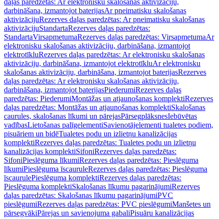
daļas paredzētas: Ar elektronisku skalošanas aktivizāciju,
darbināšana, izmantojot baterijas
Ar pneimatisku skalošanas
aktivizāciju
Rezerves daļas paredzētas: Ar pneimatisku skalošanas
aktivizāciju
Standarta
Rezerves daļas paredzētas:
Standarta
Virsapmetuma
Rezerves daļas paredzētas: Virsapmetuma
Ar
elektronisku skalošanas aktivizāciju, darbināšana, izmantojot
elektrotīklu
Rezerves daļas paredzētas: Ar elektronisku skalošanas
aktivizāciju, darbināšana, izmantojot elektrotīklu
Ar elektronisku
skalošanas aktivizāciju, darbināšana, izmantojot baterijas
Rezerves
daļas paredzētas: Ar elektronisku skalošanas aktivizāciju,
darbināšana, izmantojot baterijas
Piederumi
Rezerves daļas
paredzētas: Piederumi
Montāžas un atjaunošanas komplekti
Rezerves
daļas paredzētas: Montāžas un atjaunošanas komplekti
Skalošanas
caurules, skalošanas līkumi un pārejas
Pārsegplāksnes
Iebūvētas
vadības
Lietošanas palīgelementi
Savienotājelementi tualetes podiem,
pisuāriem un bidē
Tualetes podu un izlietņu kanalizācijas
komplekti
Rezerves daļas paredzētas: Tualetes podu un izlietņu
kanalizācijas komplekti
Sifoni
Rezerves daļas paredzētas:
Sifoni
Pieslēguma līkumi
Rezerves daļas paredzētas: Pieslēguma
līkumi
Pieslēguma īscaurule
Rezerves daļas paredzētas: Pieslēguma
īscaurule
Pieslēguma komplekti
Rezerves daļas paredzētas:
Pieslēguma komplekti
Skalošanas līkumu pagarinājumi
Rezerves
daļas paredzētas: Skalošanas līkumu pagarinājumi
PVC
pieslēgumi
Rezerves daļas paredzētas: PVC pieslēgumi
Manšetes un
pārsegvāki
Pārejas un savienojuma gabali
Pisuāru kanalizācijas