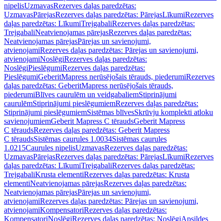
nipelis
Uzmavas
Rezerves daļas paredzētas:
Uzmavas
Pārejas
Rezerves daļas paredzētas: Pārejas
Līkumi
Rezerves
daļas paredzētas: Līkumi
Trejgabali
Rezerves daļas paredzētas:
Trejgabali
Neatvienojamas pārejas
Rezerves daļas paredzētas:
Neatvienojamas pārejas
Pārejas un savienojumi,
atvienojami
Rezerves daļas paredzētas: Pārejas un savienojumi,
atvienojami
Noslēgi
Rezerves daļas paredzētas:
Noslēgi
Pieslēgumi
Rezerves daļas paredzētas:
Pieslēgumi
GeberitMapress nerūsējošais tērauds, piederumi
Rezerves
daļas paredzētas: GeberitMapress nerūsējošais tērauds,
piederumi
Blīves caurulēm un veidgabaliem
Stiprinājumi
caurulēm
Stiprinājumi pieslēgumiem
Rezerves daļas paredzētas:
Stiprinājumi pieslēgumiem
Sistēmas blīves
Skrūvju komplekti atloku
savienojumiem
Geberit Mapress C tērauds
Geberit Mapress
C tērauds
Rezerves daļas paredzētas: Geberit Mapress
C tērauds
Sistēmas caurules 1.0034
Sistēmas caurules
1.0215
Caurules nipelis
Uzmavas
Rezerves daļas paredzētas:
Uzmavas
Pārejas
Rezerves daļas paredzētas: Pārejas
Līkumi
Rezerves
daļas paredzētas: Līkumi
Trejgabali
Rezerves daļas paredzētas:
Trejgabali
Krusta elementi
Rezerves daļas paredzētas: Krusta
elementi
Neatvienojamas pārejas
Rezerves daļas paredzētas:
Neatvienojamas pārejas
Pārejas un savienojumi,
atvienojami
Rezerves daļas paredzētas: Pārejas un savienojumi,
atvienojami
Kompensatori
Rezerves daļas paredzētas:
Kompensatori
Noslēgi
Rezerves daļas paredzētas: Noslēgi
Apsildes