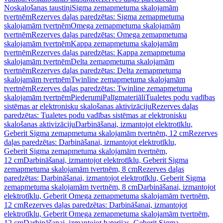
Noskalošanas taustiņi
Sigma zemapmetuma skalojamām
tvertnēm
Rezerves daļas paredzētas: Sigma zemapmetuma
skalojamām tvertnēm
Omega zemapmetuma skalojamām
tvertnēm
Rezerves daļas paredzētas: Omega zemapmetuma
skalojamām tvertnēm
Kappa zemapmetuma skalojamām
tvertnēm
Rezerves daļas paredzētas: Kappa zemapmetuma
skalojamām tvertnēm
Delta zemapmetuma skalojamām
tvertnēm
Rezerves daļas paredzētas: Delta zemapmetuma
skalojamām tvertnēm
Twinline zemapmetuma skalojamām
tvertnēm
Rezerves daļas paredzētas: Twinline zemapmetuma
skalojamām tvertnēm
Piederumi
Palīgmateriāli
Tualetes podu vadības
sistēmas ar elektronisku skalošanas aktivizāciju
Rezerves daļas
paredzētas: Tualetes podu vadības sistēmas ar elektronisku
skalošanas aktivizāciju
Darbināšanai, izmantojot elektrotīklu,
Geberit Sigma zemapmetuma skalojamām tvertnēm, 12 cm
Rezerves
daļas paredzētas: Darbināšanai, izmantojot elektrotīklu,
Geberit Sigma zemapmetuma skalojamām tvertnēm,
12 cm
Darbināšanai, izmantojot elektrotīklu, Geberit Sigma
zemapmetuma skalojamām tvertnēm, 8 cm
Rezerves daļas
paredzētas: Darbināšanai, izmantojot elektrotīklu, Geberit Sigma
zemapmetuma skalojamām tvertnēm, 8 cm
Darbināšanai, izmantojot
elektrotīklu, Geberit Omega zemapmetuma skalojamām tvertnēm,
12 cm
Rezerves daļas paredzētas: Darbināšanai, izmantojot
elektrotīklu, Geberit Omega zemapmetuma skalojamām tvertnēm,
12 cm
Darbināšanai, izmantojot baterijas, Geberit Sigma