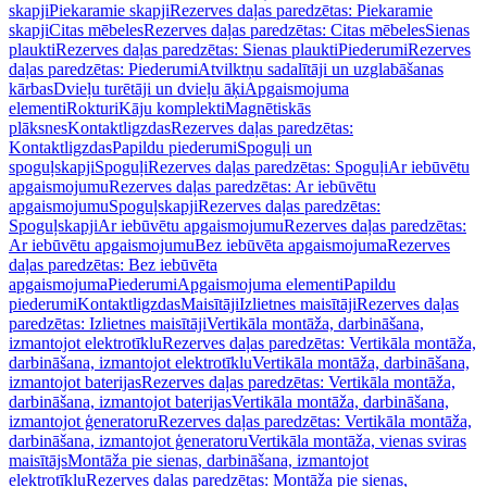
skapji
Piekaramie skapji
Rezerves daļas paredzētas: Piekaramie
skapji
Citas mēbeles
Rezerves daļas paredzētas: Citas mēbeles
Sienas
plaukti
Rezerves daļas paredzētas: Sienas plaukti
Piederumi
Rezerves
daļas paredzētas: Piederumi
Atvilktņu sadalītāji un uzglabāšanas
kārbas
Dvieļu turētāji un dvieļu āķi
Apgaismojuma
elementi
Rokturi
Kāju komplekti
Magnētiskās
plāksnes
Kontaktligzdas
Rezerves daļas paredzētas:
Kontaktligzdas
Papildu piederumi
Spoguļi un
spoguļskapji
Spoguļi
Rezerves daļas paredzētas: Spoguļi
Ar iebūvētu
apgaismojumu
Rezerves daļas paredzētas: Ar iebūvētu
apgaismojumu
Spoguļskapji
Rezerves daļas paredzētas:
Spoguļskapji
Ar iebūvētu apgaismojumu
Rezerves daļas paredzētas:
Ar iebūvētu apgaismojumu
Bez iebūvēta apgaismojuma
Rezerves
daļas paredzētas: Bez iebūvēta
apgaismojuma
Piederumi
Apgaismojuma elementi
Papildu
piederumi
Kontaktligzdas
Maisītāji
Izlietnes maisītāji
Rezerves daļas
paredzētas: Izlietnes maisītāji
Vertikāla montāža, darbināšana,
izmantojot elektrotīklu
Rezerves daļas paredzētas: Vertikāla montāža,
darbināšana, izmantojot elektrotīklu
Vertikāla montāža, darbināšana,
izmantojot baterijas
Rezerves daļas paredzētas: Vertikāla montāža,
darbināšana, izmantojot baterijas
Vertikāla montāža, darbināšana,
izmantojot ģeneratoru
Rezerves daļas paredzētas: Vertikāla montāža,
darbināšana, izmantojot ģeneratoru
Vertikāla montāža, vienas sviras
maisītājs
Montāža pie sienas, darbināšana, izmantojot
elektrotīklu
Rezerves daļas paredzētas: Montāža pie sienas,