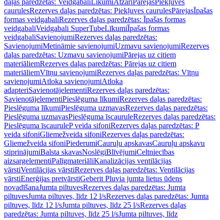
daļas paredzētas: Veidgabali
Līkumi
Atzari
Pārejas
Piekļuves
caurules
Rezerves daļas paredzētas: Piekļuves caurules
Pārejas
Īpašas
formas veidgabali
Rezerves daļas paredzētas: Īpašas formas
veidgabali
Veidgabali SuperTube
Līkumi
Īpašas formas
veidgabali
Savienojumi
Rezerves daļas paredzētas:
Savienojumi
Metināmie savienojumi
Uzmavu savienojumi
Rezerves
daļas paredzētas: Uzmavu savienojumi
Pārejas uz citiem
materiāliem
Rezerves daļas paredzētas: Pārejas uz citiem
materiāliem
Vītņu savienojumi
Rezerves daļas paredzētas: Vītņu
savienojumi
Atloka savienojumi
Atloka
adapteri
Savienotājelementi
Rezerves daļas paredzētas:
Savienotājelementi
Pieslēguma līkumi
Rezerves daļas paredzētas:
Pieslēguma līkumi
Pieslēguma uzmavas
Rezerves daļas paredzētas:
Pieslēguma uzmavas
Pieslēguma īscaurule
Rezerves daļas paredzētas:
Pieslēguma īscaurule
P veida sifoni
Rezerves daļas paredzētas: P
veida sifoni
Gliemežveida sifoni
Rezerves daļas paredzētas:
Gliemežveida sifoni
Piederumi
Cauruļu apskavas
Cauruļu apskavu
stiprinājumi
Balsta skavas
Noslēgi
Blīvējumi
Celtniecības
aizsargelementi
Palīgmateriāli
Kanalizācijas ventilācijas
vārsti
Ventilācijas vārsti
Rezerves daļas paredzētas: Ventilācijas
vārsti
Enerģijas pretvārsti
Geberit Pluvia jumta lietus ūdens
novadīšana
Jumta piltuves
Rezerves daļas paredzētas: Jumta
piltuves
Jumta piltuves, līdz 12 l/s
Rezerves daļas paredzētas: Jumta
piltuves, līdz 12 l/s
Jumta piltuves, līdz 25 l/s
Rezerves daļas
paredzētas: Jumta piltuves, līdz 25 l/s
Jumta piltuves, līdz