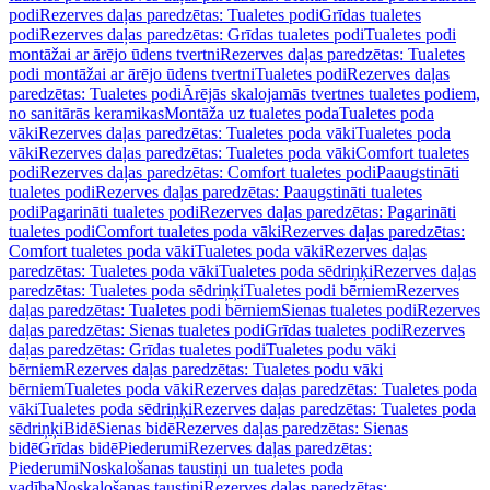
podi
Rezerves daļas paredzētas: Tualetes podi
Grīdas tualetes
podi
Rezerves daļas paredzētas: Grīdas tualetes podi
Tualetes podi
montāžai ar ārējo ūdens tvertni
Rezerves daļas paredzētas: Tualetes
podi montāžai ar ārējo ūdens tvertni
Tualetes podi
Rezerves daļas
paredzētas: Tualetes podi
Ārējās skalojamās tvertnes tualetes podiem,
no sanitārās keramikas
Montāža uz tualetes poda
Tualetes poda
vāki
Rezerves daļas paredzētas: Tualetes poda vāki
Tualetes poda
vāki
Rezerves daļas paredzētas: Tualetes poda vāki
Comfort tualetes
podi
Rezerves daļas paredzētas: Comfort tualetes podi
Paaugstināti
tualetes podi
Rezerves daļas paredzētas: Paaugstināti tualetes
podi
Pagarināti tualetes podi
Rezerves daļas paredzētas: Pagarināti
tualetes podi
Comfort tualetes poda vāki
Rezerves daļas paredzētas:
Comfort tualetes poda vāki
Tualetes poda vāki
Rezerves daļas
paredzētas: Tualetes poda vāki
Tualetes poda sēdriņķi
Rezerves daļas
paredzētas: Tualetes poda sēdriņķi
Tualetes podi bērniem
Rezerves
daļas paredzētas: Tualetes podi bērniem
Sienas tualetes podi
Rezerves
daļas paredzētas: Sienas tualetes podi
Grīdas tualetes podi
Rezerves
daļas paredzētas: Grīdas tualetes podi
Tualetes podu vāki
bērniem
Rezerves daļas paredzētas: Tualetes podu vāki
bērniem
Tualetes poda vāki
Rezerves daļas paredzētas: Tualetes poda
vāki
Tualetes poda sēdriņķi
Rezerves daļas paredzētas: Tualetes poda
sēdriņķi
Bidē
Sienas bidē
Rezerves daļas paredzētas: Sienas
bidē
Grīdas bidē
Piederumi
Rezerves daļas paredzētas:
Piederumi
Noskalošanas taustiņi un tualetes poda
vadība
Noskalošanas taustiņi
Rezerves daļas paredzētas: