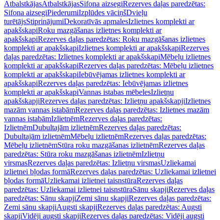
Atbalstkājas
Atbalstkājas
Sifona aizsegi
Rezerves daļas paredzētas:
Sifona aizsegi
Piederumi
Izplūdes vāciņš
Dvieļu
turētājs
Stiprinājumi
Dekoratīvās apmales
Izlietnes komplekti ar
apakšskapi
Roku mazgāšanas izlietnes komplekti ar
apakšskapi
Rezerves daļas paredzētas: Roku mazgāšanas izlietnes
komplekti ar apakšskapi
Izlietnes komplekti ar apakšskapi
Rezerves
daļas paredzētas: Izlietnes komplekti ar apakšskapi
Mēbeļu izlietnes
komplekti ar apakšskapi
Rezerves daļas paredzētas: Mēbeļu izlietnes
komplekti ar apakšskapi
Iebūvējamas izlietnes komplekti ar
apakšskapi
Rezerves daļas paredzētas: Iebūvējamas izlietnes
komplekti ar apakšskapi
Vannas istabas mēbeles
Izlietņu
apakšskapji
Rezerves daļas paredzētas: Izlietņu apakšskapji
Izlietnes
mazām vannas istabām
Rezerves daļas paredzētas: Izlietnes mazām
vannas istabām
Izlietnēm
Rezerves daļas paredzētas:
Izlietnēm
Dubultajām izlietnēm
Rezerves daļas paredzētas:
Dubultajām izlietnēm
Mēbeļu izlietnēm
Rezerves daļas paredzētas:
Mēbeļu izlietnēm
Stūra roku mazgāšanas izlietnēm
Rezerves daļas
paredzētas: Stūra roku mazgāšanas izlietnēm
Izlietņu
virsmas
Rezerves daļas paredzētas: Izlietņu virsmas
Uzliekamai
izlietnei bļodas formā
Rezerves daļas paredzētas: Uzliekamai izlietnei
bļodas formā
Uzliekamai izlietnei taisnstūra
Rezerves daļas
paredzētas: Uzliekamai izlietnei taisnstūra
Sānu skapji
Rezerves daļas
paredzētas: Sānu skapji
Zemi sānu skapji
Rezerves daļas paredzētas:
Zemi sānu skapji
Augsti skapji
Rezerves daļas paredzētas: Augsti
skapji
Vidēji augsti skapji
Rezerves daļas paredzētas: Vidēji augsti