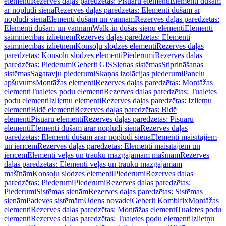
elementi
Rezerves daļas paredzētas: Pisuāru elementi
Elementi dušām
ar noplūdi sienā
Rezerves daļas paredzētas: Elementi dušām ar
noplūdi sienā
Elementi dušām un vannām
Rezerves daļas paredzētas:
Elementi dušām un vannām
Walk-in dušas sienu elementi
Elementi
saimniecības izlietnēm
Rezerves daļas paredzētas: Elementi
saimniecības izlietnēm
Konsoļu slodzes elementi
Rezerves daļas
paredzētas: Konsoļu slodzes elementi
Piederumi
Rezerves daļas
paredzētas: Piederumi
Geberit GIS
Sienas sistēmas
Stiprināšanas
sistēmas
Sagatavju piederumi
Skaņas izolācijas piederumi
Paneļu
apšuvums
Montāžas elementi
Rezerves daļas paredzētas: Montāžas
elementi
Tualetes podu elementi
Rezerves daļas paredzētas: Tualetes
podu elementi
Izlietņu elementi
Rezerves daļas paredzētas: Izlietņu
elementi
Bidē elementi
Rezerves daļas paredzētas: Bidē
elementi
Pisuāru elementi
Rezerves daļas paredzētas: Pisuāru
elementi
Elementi dušām arar noplūdi sienā
Rezerves daļas
paredzētas: Elementi dušām arar noplūdi sienā
Elementi maisītājiem
un ierīcēm
Rezerves daļas paredzētas: Elementi maisītājiem un
ierīcēm
Elementi veļas un trauku mazgājamām mašīnām
Rezerves
daļas paredzētas: Elementi veļas un trauku mazgājamām
mašīnām
Konsoļu slodzes elementi
Piederumi
Rezerves daļas
paredzētas: Piederumi
Piederumi
Rezerves daļas paredzētas:
Piederumi
Sistēmas sienām
Rezerves daļas paredzētas: Sistēmas
sienām
Padeves sistēmām
Ūdens novadei
Geberit Kombifix
Montāžas
elementi
Rezerves daļas paredzētas: Montāžas elementi
Tualetes podu
elementi
Rezerves daļas paredzētas: Tualetes podu elementi
Izlietņu