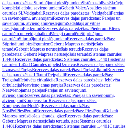
daļas paredzētas: Stiprinājumi pieslēgumiem
Sistēmas blīves
Skrūvju
komplekti atloku savienojumiem
Geberit Volex
Apsildes sistēmu
caurules SL
Veidgabali
Rezerves daļas paredzētas: Veidgabali
Pārejas
un savienojumi, atvienojami
Rezerves daļas paredzētas: Pārejas un
savienojumi, atvienojami
Pieslēgumi
Sadalītājs ar vītnes
pieslēgumu
Piederumi
Rezerves daļas paredzētas: Piederumi
Blīves
caurulēm un veidgabaliem
Pārsegi caurulēm
Stiprinājumi
caurulēm
Stiprinājumi pieslēgumiem
Rezerves daļas paredzētas:
Stiprinājumi pieslēgumiem
Geberit Mapress nerūsējošais
tērauds
Geberit Mapress nerūsējošais tērauds
Rezerves daļas
paredzētas: Geberit Mapress nerūsējošais tērauds
Sistēmas caurules
1.4401
Rezerves daļas paredzētas: Sistēmas caurules 1.4401
Sistēmas
caurules 1.4521
Caurules nipelis
Uzmavas
Rezerves daļas paredzētas:
Uzmavas
Pārejas
Rezerves daļas paredzētas: Pārejas
Līkumi
Rezerves
daļas paredzētas: Līkumi
Trejgabali
Rezerves daļas paredzētas:
Trejgabali
Iebūvēta cirkulācija
Rezerves daļas paredzētas: Iebūvēta
cirkulācija
Neatvienojamas pārejas
Rezerves daļas paredzētas:
Neatvienojamas pārejas
Pārejas un savienojumi,
atvienojami
Rezerves daļas paredzētas: Pārejas un savienojumi,
atvienojami
Kompensatori
Rezerves daļas paredzētas:
Kompensatori
Noslēgi
Rezerves daļas paredzētas:
Noslēgi
Pieslēgumi
Rezerves daļas paredzētas: Pieslēgumi
Geberit
Mapress nerūsējošais tērauds, gāze
Rezerves daļas paredzētas:
Geberit Mapress nerūsējošais tērauds, gāze
Sistēmas caurules
1.4401
Rezerves daļas paredzētas: Sistēmas caurules 1.4401
Caurules