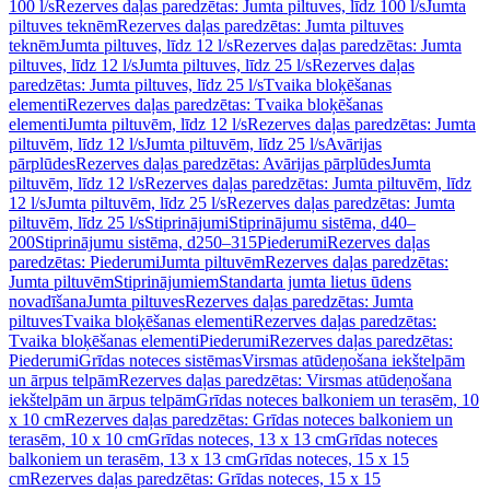
100 l/s
Rezerves daļas paredzētas: Jumta piltuves, līdz 100 l/s
Jumta
piltuves teknēm
Rezerves daļas paredzētas: Jumta piltuves
teknēm
Jumta piltuves, līdz 12 l/s
Rezerves daļas paredzētas: Jumta
piltuves, līdz 12 l/s
Jumta piltuves, līdz 25 l/s
Rezerves daļas
paredzētas: Jumta piltuves, līdz 25 l/s
Tvaika bloķēšanas
elementi
Rezerves daļas paredzētas: Tvaika bloķēšanas
elementi
Jumta piltuvēm, līdz 12 l/s
Rezerves daļas paredzētas: Jumta
piltuvēm, līdz 12 l/s
Jumta piltuvēm, līdz 25 l/s
Avārijas
pārplūdes
Rezerves daļas paredzētas: Avārijas pārplūdes
Jumta
piltuvēm, līdz 12 l/s
Rezerves daļas paredzētas: Jumta piltuvēm, līdz
12 l/s
Jumta piltuvēm, līdz 25 l/s
Rezerves daļas paredzētas: Jumta
piltuvēm, līdz 25 l/s
Stiprinājumi
Stiprinājumu sistēma, d40–
200
Stiprinājumu sistēma, d250–315
Piederumi
Rezerves daļas
paredzētas: Piederumi
Jumta piltuvēm
Rezerves daļas paredzētas:
Jumta piltuvēm
Stiprinājumiem
Standarta jumta lietus ūdens
novadīšana
Jumta piltuves
Rezerves daļas paredzētas: Jumta
piltuves
Tvaika bloķēšanas elementi
Rezerves daļas paredzētas:
Tvaika bloķēšanas elementi
Piederumi
Rezerves daļas paredzētas:
Piederumi
Grīdas noteces sistēmas
Virsmas atūdeņošana iekštelpām
un ārpus telpām
Rezerves daļas paredzētas: Virsmas atūdeņošana
iekštelpām un ārpus telpām
Grīdas noteces balkoniem un terasēm, 10
x 10 cm
Rezerves daļas paredzētas: Grīdas noteces balkoniem un
terasēm, 10 x 10 cm
Grīdas noteces, 13 x 13 cm
Grīdas noteces
balkoniem un terasēm, 13 x 13 cm
Grīdas noteces, 15 x 15
cm
Rezerves daļas paredzētas: Grīdas noteces, 15 x 15