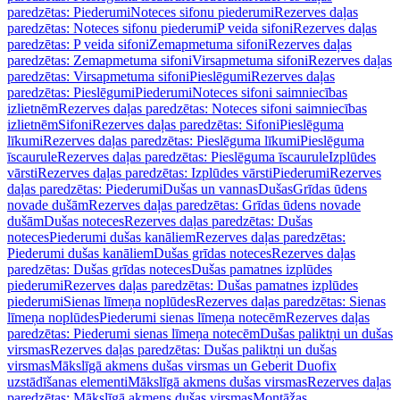
paredzētas: Piederumi
Noteces sifonu piederumi
Rezerves daļas
paredzētas: Noteces sifonu piederumi
P veida sifoni
Rezerves daļas
paredzētas: P veida sifoni
Zemapmetuma sifoni
Rezerves daļas
paredzētas: Zemapmetuma sifoni
Virsapmetuma sifoni
Rezerves daļas
paredzētas: Virsapmetuma sifoni
Pieslēgumi
Rezerves daļas
paredzētas: Pieslēgumi
Piederumi
Noteces sifoni saimniecības
izlietnēm
Rezerves daļas paredzētas: Noteces sifoni saimniecības
izlietnēm
Sifoni
Rezerves daļas paredzētas: Sifoni
Pieslēguma
līkumi
Rezerves daļas paredzētas: Pieslēguma līkumi
Pieslēguma
īscaurule
Rezerves daļas paredzētas: Pieslēguma īscaurule
Izplūdes
vārsti
Rezerves daļas paredzētas: Izplūdes vārsti
Piederumi
Rezerves
daļas paredzētas: Piederumi
Dušas un vannas
Dušas
Grīdas ūdens
novade dušām
Rezerves daļas paredzētas: Grīdas ūdens novade
dušām
Dušas noteces
Rezerves daļas paredzētas: Dušas
noteces
Piederumi dušas kanāliem
Rezerves daļas paredzētas:
Piederumi dušas kanāliem
Dušas grīdas noteces
Rezerves daļas
paredzētas: Dušas grīdas noteces
Dušas pamatnes izplūdes
piederumi
Rezerves daļas paredzētas: Dušas pamatnes izplūdes
piederumi
Sienas līmeņa noplūdes
Rezerves daļas paredzētas: Sienas
līmeņa noplūdes
Piederumi sienas līmeņa notecēm
Rezerves daļas
paredzētas: Piederumi sienas līmeņa notecēm
Dušas paliktņi un dušas
virsmas
Rezerves daļas paredzētas: Dušas paliktņi un dušas
virsmas
Mākslīgā akmens dušas virsmas un Geberit Duofix
uzstādīšanas elementi
Mākslīgā akmens dušas virsmas
Rezerves daļas
paredzētas: Mākslīgā akmens dušas virsmas
Montāžas