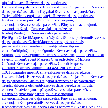
nipelis
Uzmavas
Rezerves daļas paredzētas:
Uzmavas
Pārejas
Rezerves daļas paredzētas: Pārejas
Līkumi
Rezerves
daļas paredzētas: Līkumi
Trejgabali
Rezerves daļas paredzētas:
Trejgabali
Neatvienojamas pārejas
Rezerves daļas paredzētas:
Neatvienojamas pārejas
Pārejas un savienojumi,
atvienojami
Rezerves daļas paredzētas: Pārejas un savienojumi,
atvienojami
Noslēgi
Rezerves daļas paredzētas:
Noslēgi
Pieslēgumi
Rezerves daļas paredzētas:
Pieslēgumi
GeberitMapress nerūsējošais tērauds, piederumi
Rezerves
daļas paredzētas: GeberitMapress nerūsējošais tērauds,
piederumi
Blīves caurulēm un veidgabaliem
Stiprinājumi
caurulēm
Stiprinājumi pieslēgumiem
Rezerves daļas paredzētas:
Stiprinājumi pieslēgumiem
Sistēmas blīves
Skrūvju komplekti atloku
savienojumiem
Geberit Mapress C tērauds
Geberit Mapress
C tērauds
Rezerves daļas paredzētas: Geberit Mapress
C tērauds
Sistēmas caurules 1.0034
Sistēmas caurules
1.0215
Caurules nipelis
Uzmavas
Rezerves daļas paredzētas:
Uzmavas
Pārejas
Rezerves daļas paredzētas: Pārejas
Līkumi
Rezerves
daļas paredzētas: Līkumi
Trejgabali
Rezerves daļas paredzētas:
Trejgabali
Krusta elementi
Rezerves daļas paredzētas: Krusta
elementi
Neatvienojamas pārejas
Rezerves daļas paredzētas:
Neatvienojamas pārejas
Pārejas un savienojumi,
atvienojami
Rezerves daļas paredzētas: Pārejas un savienojumi,
atvienojami
Kompensatori
Rezerves daļas paredzētas:
Kompensatori
Noslēgi
Rezerves daļas paredzētas: Noslēgi
Apsildes