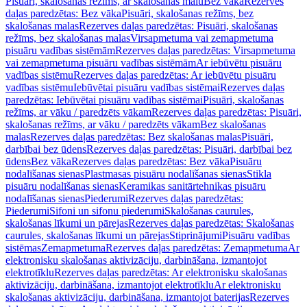
Pisuāri, skalošanas režīms, ar skalošanas malu
Bez vāka
Rezerves
daļas paredzētas: Bez vāka
Pisuāri, skalošanas režīms, bez
skalošanas malas
Rezerves daļas paredzētas: Pisuāri, skalošanas
režīms, bez skalošanas malas
Virsapmetuma vai zemapmetuma
pisuāru vadības sistēmām
Rezerves daļas paredzētas: Virsapmetuma
vai zemapmetuma pisuāru vadības sistēmām
Ar iebūvētu pisuāru
vadības sistēmu
Rezerves daļas paredzētas: Ar iebūvētu pisuāru
vadības sistēmu
Iebūvētai pisuāru vadības sistēmai
Rezerves daļas
paredzētas: Iebūvētai pisuāru vadības sistēmai
Pisuāri, skalošanas
režīms, ar vāku / paredzēts vākam
Rezerves daļas paredzētas: Pisuāri,
skalošanas režīms, ar vāku / paredzēts vākam
Bez skalošanas
malas
Rezerves daļas paredzētas: Bez skalošanas malas
Pisuāri,
darbībai bez ūdens
Rezerves daļas paredzētas: Pisuāri, darbībai bez
ūdens
Bez vāka
Rezerves daļas paredzētas: Bez vāka
Pisuāru
nodalīšanas sienas
Plastmasas pisuāru nodalīšanas sienas
Stikla
pisuāru nodalīšanas sienas
Keramikas sanitārtehnikas pisuāru
nodalīšanas sienas
Piederumi
Rezerves daļas paredzētas:
Piederumi
Sifoni un sifonu piederumi
Skalošanas caurules,
skalošanas līkumi un pārejas
Rezerves daļas paredzētas: Skalošanas
caurules, skalošanas līkumi un pārejas
Stiprinājumi
Pisuāru vadības
sistēmas
Zemapmetuma
Rezerves daļas paredzētas: Zemapmetuma
Ar
elektronisku skalošanas aktivizāciju, darbināšana, izmantojot
elektrotīklu
Rezerves daļas paredzētas: Ar elektronisku skalošanas
aktivizāciju, darbināšana, izmantojot elektrotīklu
Ar elektronisku
skalošanas aktivizāciju, darbināšana, izmantojot baterijas
Rezerves