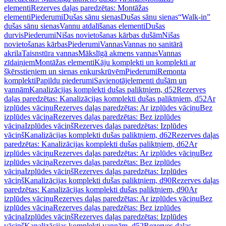
elementi
Rezerves daļas paredzētas: Montāžas
elementi
Piederumi
Dušas sānu sienas
Dušas sānu sienas
“Walk-in”
dušas sānu sienas
Vannu atdalīšanas elementi
Dušas
durvis
Piederumi
Nišas novietošanas kārbas dušām
Nišas
novietošanas kārbas
Piederumi
Vannas
Vannas no sanitārā
akrila
Taisnstūra vannas
Mākslīgā akmens vannas
Vannas
zīdaiņiem
Montāžas elementi
Kāju komplekti un komplekti ar
šķērsstieņiem un sienas enkurskrūvēm
Piederumi
Remonta
komplekti
Papildu piederumi
Savienotājelementi dušām un
vannām
Kanalizācijas komplekti dušas paliktņiem, d52
Rezerves
daļas paredzētas: Kanalizācijas komplekti dušas paliktņiem, d52
Ar
izplūdes vāciņu
Rezerves daļas paredzētas: Ar izplūdes vāciņu
Bez
izplūdes vāciņa
Rezerves daļas paredzētas: Bez izplūdes
vāciņa
Izplūdes vāciņš
Rezerves daļas paredzētas: Izplūdes
vāciņš
Kanalizācijas komplekti dušas paliktņiem, d62
Rezerves daļas
paredzētas: Kanalizācijas komplekti dušas paliktņiem, d62
Ar
izplūdes vāciņu
Rezerves daļas paredzētas: Ar izplūdes vāciņu
Bez
izplūdes vāciņa
Rezerves daļas paredzētas: Bez izplūdes
vāciņa
Izplūdes vāciņš
Rezerves daļas paredzētas: Izplūdes
vāciņš
Kanalizācijas komplekti dušas paliktņiem, d90
Rezerves daļas
paredzētas: Kanalizācijas komplekti dušas paliktņiem, d90
Ar
izplūdes vāciņu
Rezerves daļas paredzētas: Ar izplūdes vāciņu
Bez
izplūdes vāciņa
Rezerves daļas paredzētas: Bez izplūdes
vāciņa
Izplūdes vāciņš
Rezerves daļas paredzētas: Izplūdes
vāciņš
Kanalizācijas komplekti vannām, d52
Rezerves daļas