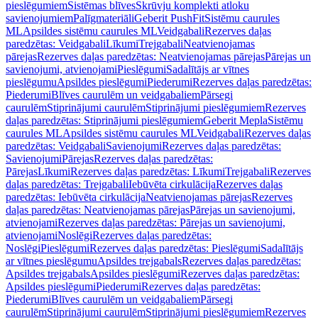
pieslēgumiem
Sistēmas blīves
Skrūvju komplekti atloku
savienojumiem
Palīgmateriāli
Geberit PushFit
Sistēmu caurules
ML
Apsildes sistēmu caurules ML
Veidgabali
Rezerves daļas
paredzētas: Veidgabali
Līkumi
Trejgabali
Neatvienojamas
pārejas
Rezerves daļas paredzētas: Neatvienojamas pārejas
Pārejas un
savienojumi, atvienojami
Pieslēgumi
Sadalītājs ar vītnes
pieslēgumu
Apsildes pieslēgumi
Piederumi
Rezerves daļas paredzētas:
Piederumi
Blīves caurulēm un veidgabaliem
Pārsegi
caurulēm
Stiprinājumi caurulēm
Stiprinājumi pieslēgumiem
Rezerves
daļas paredzētas: Stiprinājumi pieslēgumiem
Geberit Mepla
Sistēmu
caurules ML
Apsildes sistēmu caurules ML
Veidgabali
Rezerves daļas
paredzētas: Veidgabali
Savienojumi
Rezerves daļas paredzētas:
Savienojumi
Pārejas
Rezerves daļas paredzētas:
Pārejas
Līkumi
Rezerves daļas paredzētas: Līkumi
Trejgabali
Rezerves
daļas paredzētas: Trejgabali
Iebūvēta cirkulācija
Rezerves daļas
paredzētas: Iebūvēta cirkulācija
Neatvienojamas pārejas
Rezerves
daļas paredzētas: Neatvienojamas pārejas
Pārejas un savienojumi,
atvienojami
Rezerves daļas paredzētas: Pārejas un savienojumi,
atvienojami
Noslēgi
Rezerves daļas paredzētas:
Noslēgi
Pieslēgumi
Rezerves daļas paredzētas: Pieslēgumi
Sadalītājs
ar vītnes pieslēgumu
Apsildes trejgabals
Rezerves daļas paredzētas:
Apsildes trejgabals
Apsildes pieslēgumi
Rezerves daļas paredzētas:
Apsildes pieslēgumi
Piederumi
Rezerves daļas paredzētas:
Piederumi
Blīves caurulēm un veidgabaliem
Pārsegi
caurulēm
Stiprinājumi caurulēm
Stiprinājumi pieslēgumiem
Rezerves