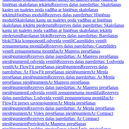
higiēnas skalošanas iekārtu
Rezerves daļas paredzētas: Skalošanas
kastes un tualetes poda vadība ar higiēnas skalošanas
iekārtu
Higiēnas moduļi
Rezerves daļas paredzētas: Higiēnas
moduļi
Skalošanas kastu un tualetes poda vadības ar higiēnas
skalošanas iekārtu piederumi
Rezerves daļas paredzētas: Skalošanas
kastu un tualetes poda vadības ar higiēnas skalošanas iekārtu
piederumi
Barošanas bloki
Rezerves daļas paredzētas: Barošanas
bloki
Tīkla komponenti
Lodveida ventiļi
Caurplūdes ventiļi
zemapmetuma montāžai
Rezerves daļas paredzētas: Caurplūdes
ventiļi zemapmetuma montāžai
Ar Mapress presēšanas
pieslēgumiem
Rezerves daļas paredzētas: Ar Mapress presēšanas
pieslēgumiem
Lodveida ventiļi
Rezerves daļas paredzētas: Lodveida
ventiļi
Ar FlowFit presēšanas pieslēgumiem
Rezerves daļas
paredzētas: Ar FlowFit presēšanas pieslēgumiem
Ar Mepla
presēšanas pieslēgumiem
Rezerves daļas paredzētas: Ar Mepla
presēšanas pieslēgumiem
Ar Mapress presēšanas
pieslēgumiem
Rezerves daļas paredzētas: Ar Mapress presēšanas
pieslēgumiem
Lodveida ventiļi zemapmetuma montāžai
Rezerves
daļas paredzētas: Lodveida ventiļi zemapmetuma montāžai
Ar
FlowFit preses savienojumiem
Ar Mepla presēšanas
pieslēgumiem
Rezerves daļas paredzētas: Ar Mepla presēšanas
pieslēgumiem
Ar Volex presēšanas pieslēgumiem
Ar Compact
pieslēgumiem
Rezerves daļas paredzētas: Ar Compact
pieslēgumiem
Pretvārsti
Ar Mapress presēšanas
pieslēgumiem
Apsildes atgaisošanas vārsti
Ātrās atgaisošanas