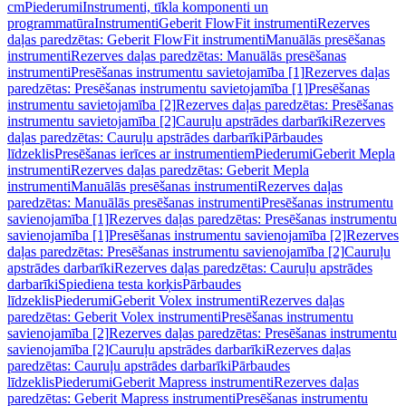
cm
Piederumi
Instrumenti, tīkla komponenti un
programmatūra
Instrumenti
Geberit FlowFit instrumenti
Rezerves
daļas paredzētas: Geberit FlowFit instrumenti
Manuālās presēšanas
instrumenti
Rezerves daļas paredzētas: Manuālās presēšanas
instrumenti
Presēšanas instrumentu savietojamība [1]
Rezerves daļas
paredzētas: Presēšanas instrumentu savietojamība [1]
Presēšanas
instrumentu savietojamība [2]
Rezerves daļas paredzētas: Presēšanas
instrumentu savietojamība [2]
Cauruļu apstrādes darbarīki
Rezerves
daļas paredzētas: Cauruļu apstrādes darbarīki
Pārbaudes
līdzeklis
Presēšanas ierīces ar instrumentiem
Piederumi
Geberit Mepla
instrumenti
Rezerves daļas paredzētas: Geberit Mepla
instrumenti
Manuālās presēšanas instrumenti
Rezerves daļas
paredzētas: Manuālās presēšanas instrumenti
Presēšanas instrumentu
savienojamība [1]
Rezerves daļas paredzētas: Presēšanas instrumentu
savienojamība [1]
Presēšanas instrumentu savienojamība [2]
Rezerves
daļas paredzētas: Presēšanas instrumentu savienojamība [2]
Cauruļu
apstrādes darbarīki
Rezerves daļas paredzētas: Cauruļu apstrādes
darbarīki
Spiediena testa korķis
Pārbaudes
līdzeklis
Piederumi
Geberit Volex instrumenti
Rezerves daļas
paredzētas: Geberit Volex instrumenti
Presēšanas instrumentu
savienojamība [2]
Rezerves daļas paredzētas: Presēšanas instrumentu
savienojamība [2]
Cauruļu apstrādes darbarīki
Rezerves daļas
paredzētas: Cauruļu apstrādes darbarīki
Pārbaudes
līdzeklis
Piederumi
Geberit Mapress instrumenti
Rezerves daļas
paredzētas: Geberit Mapress instrumenti
Presēšanas instrumentu