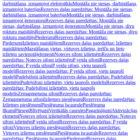
darbināšana, izmantojot elektrotīklu
Montāža pie sienas, darbināšana,
izmantojot baterijas
Rezerves daļas paredzētas: Montāža pie sienas,
darbināšana, izmantojot baterijas
Montāža pie sienas, darbināšana,
izmantojot ģeneratoru
Rezerves daļas paredzētas: Montāža pie
sienas, darbināšana, izmantojot ģeneratoru
Montāža pie sienas, divu
rokturu maisītājs
Rezerves daļas paredzētas: Montāža pie sienas, divu
rokturu maisītājs
Piederumi
Rezerves daļas paredzētas:
Piederumi
Izlietnes maisītājiem
Rezerves daļas paredzētas: Izlietnes
maisītājiem
Mazgāšanas vietas, virtuves izlietņu, ierīču un lieto
izlietņu savienotājelementi
Noteces sifoni izlietnēm
Rezerves daļas
paredzētas: Noteces sifoni izlietnēm
P veida sifoni
Rezerves daļas
paredzētas: P veida sifoni
P veida sifoni, vietu taupoši
modeļi
Rezerves daļas paredzētas: P veida sifoni, vietu taupoši
modeļi
Pudeļsifoni izlietnēm
Rezerves daļas paredzētas: Pudeļsifoni
izlietnēm
Pudeļsifoni izlietnēm, vietu taupošs modelis
Rezerves daļas
paredzētas: Pudeļsifoni izlietnēm, vietu taupošs
modelis
Zemapmetuma sifoni
Rezerves daļas paredzētas:
Zemapmetuma sifoni
Izlietnes pieslēgumi
Rezerves daļas paredzētas:
Izlietnes pieslēgumi
Pieslēguma īscaurule
Pieslēguma
līkumi
Pārsegi
Blīvējumi
Vertikālās caurules
Pagarinājumi
Aktivizācijas
elementi
Noteces sifoni izlietnēm
Rezerves daļas paredzētas: Noteces
sifoni izlietnēm
P veida sifoni
Rezerves daļas paredzētas: P veida
sifoni
Virtuves izlietņu pieslēgumi
Rezerves daļas paredzētas:
Virtuves izlietņu pieslēgumi
Pieslēguma īscaurule
Rezerves daļas
paredzētas: Pieslēguma īscaurule
Piederumi
Rezerves daļas