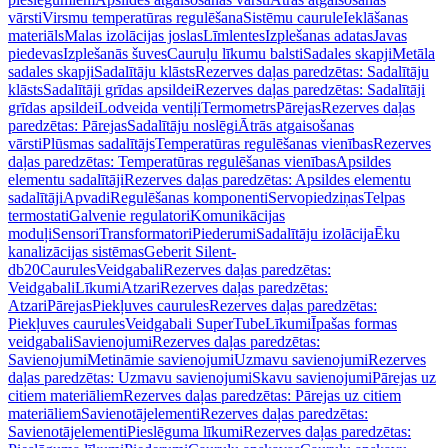
vārsti
Virsmu temperatūras regulēšana
Sistēmu caurule
Ieklāšanas
materiāls
Malas izolācijas joslas
Līmlentes
Izplešanas adatas
Javas
piedevas
Izplešanās šuves
Cauruļu līkumu balsti
Sadales skapji
Metāla
sadales skapji
Sadalītāju klāsts
Rezerves daļas paredzētas: Sadalītāju
klāsts
Sadalītāji grīdas apsildei
Rezerves daļas paredzētas: Sadalītāji
grīdas apsildei
Lodveida ventiļi
Termometrs
Pārejas
Rezerves daļas
paredzētas: Pārejas
Sadalītāju noslēgi
Ātrās atgaisošanas
vārsti
Plūsmas sadalītājs
Temperatūras regulēšanas vienības
Rezerves
daļas paredzētas: Temperatūras regulēšanas vienības
Apsildes
elementu sadalītāji
Rezerves daļas paredzētas: Apsildes elementu
sadalītāji
Apvadi
Regulēšanas komponenti
Servopiedziņas
Telpas
termostati
Galvenie regulatori
Komunikācijas
moduļi
Sensori
Transformatori
Piederumi
Sadalītāju izolācija
Ēku
kanalizācijas sistēmas
Geberit Silent-
db20
Caurules
Veidgabali
Rezerves daļas paredzētas:
Veidgabali
Līkumi
Atzari
Rezerves daļas paredzētas:
Atzari
Pārejas
Piekļuves caurules
Rezerves daļas paredzētas:
Piekļuves caurules
Veidgabali SuperTube
Līkumi
Īpašas formas
veidgabali
Savienojumi
Rezerves daļas paredzētas:
Savienojumi
Metināmie savienojumi
Uzmavu savienojumi
Rezerves
daļas paredzētas: Uzmavu savienojumi
Skavu savienojumi
Pārejas uz
citiem materiāliem
Rezerves daļas paredzētas: Pārejas uz citiem
materiāliem
Savienotājelementi
Rezerves daļas paredzētas:
Savienotājelementi
Pieslēguma līkumi
Rezerves daļas paredzētas: