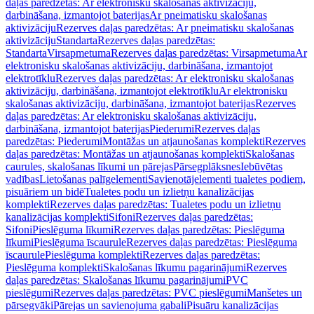
daļas paredzētas: Ar elektronisku skalošanas aktivizāciju,
darbināšana, izmantojot baterijas
Ar pneimatisku skalošanas
aktivizāciju
Rezerves daļas paredzētas: Ar pneimatisku skalošanas
aktivizāciju
Standarta
Rezerves daļas paredzētas:
Standarta
Virsapmetuma
Rezerves daļas paredzētas: Virsapmetuma
Ar
elektronisku skalošanas aktivizāciju, darbināšana, izmantojot
elektrotīklu
Rezerves daļas paredzētas: Ar elektronisku skalošanas
aktivizāciju, darbināšana, izmantojot elektrotīklu
Ar elektronisku
skalošanas aktivizāciju, darbināšana, izmantojot baterijas
Rezerves
daļas paredzētas: Ar elektronisku skalošanas aktivizāciju,
darbināšana, izmantojot baterijas
Piederumi
Rezerves daļas
paredzētas: Piederumi
Montāžas un atjaunošanas komplekti
Rezerves
daļas paredzētas: Montāžas un atjaunošanas komplekti
Skalošanas
caurules, skalošanas līkumi un pārejas
Pārsegplāksnes
Iebūvētas
vadības
Lietošanas palīgelementi
Savienotājelementi tualetes podiem,
pisuāriem un bidē
Tualetes podu un izlietņu kanalizācijas
komplekti
Rezerves daļas paredzētas: Tualetes podu un izlietņu
kanalizācijas komplekti
Sifoni
Rezerves daļas paredzētas:
Sifoni
Pieslēguma līkumi
Rezerves daļas paredzētas: Pieslēguma
līkumi
Pieslēguma īscaurule
Rezerves daļas paredzētas: Pieslēguma
īscaurule
Pieslēguma komplekti
Rezerves daļas paredzētas:
Pieslēguma komplekti
Skalošanas līkumu pagarinājumi
Rezerves
daļas paredzētas: Skalošanas līkumu pagarinājumi
PVC
pieslēgumi
Rezerves daļas paredzētas: PVC pieslēgumi
Manšetes un
pārsegvāki
Pārejas un savienojuma gabali
Pisuāru kanalizācijas