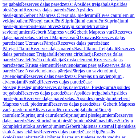
trejgabals
Rezerves daļas paredzētas: Apsildes trejgabals
Apsildes
pieslēgumi
Rezerves daļas paredzētas: Apsildes
pieslēgumi
Geberit Mapress C tērauds, piederumi
Blīves caurulēm un
veidgabaliem
Pārsegi caurulēm
Stiprinājumi caurulēm
Stiprinājumi
pieslēgumiem
Sistēmas blīves
Skrūvju komplekti atloku
savienojumiem
Geberit Mapress varš
Geberit Mapress varš
Rezerves
daļas paredzētas: Geberit Mapress varš
Uzmavas
Rezerves daļas
paredzētas: Uzmavas
Pārejas
Rezerves daļas paredzētas:
Pārejas
Līkumi
Rezerves daļas paredzētas: Līkumi
Trejgabali
Rezerves
daļas paredzētas: Trejgabali
Iebūvēta cirkulācija
Rezerves daļas
paredzētas: Iebūvēta cirkulācija
Krusta elementi
Rezerves daļas
paredzētas: Krusta elementi
Neatvienojamas pārejas
Rezerves daļas
paredzētas: Neatvienojamas pārejas
Pārejas un savienojumi,
atvienojami
Rezerves daļas paredzētas: Pārejas un savienojumi,
atvienojami
Noslēgi
Rezerves daļas paredzētas:
Noslēgi
Pieslēgumi
Rezerves daļas paredzētas: Pieslēgumi
Apsildes
trejgabals
Rezerves daļas paredzētas: Apsildes trejgabals
Apsildes
pieslēgumi
Rezerves daļas paredzētas: Apsildes pieslēgumi
Geberit
Mapress varš, piederumi
Rezerves daļas paredzētas: Geberit Mapress
varš, piederumi
Blīves caurulēm un veidgabaliem
Pārsegi
caurulēm
Stiprinājumi caurulēm
Stiprinājumi pieslēgumiem
Rezerves
daļas paredzētas: Stiprinājumi pieslēgumiem
Sistēmas blīves
Skrūvju
komplekti atloku savienojumiem
Geberit higiēnas sistēma
Higiēniskās
skalošanas iekārtas
Rezerves daļas paredzētas: Higiēniskās
skalošanas iekārtas
Skalošanas kastes un tualetes poda vadība ar