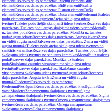
elementi
Rezerves daļas paredzētas: Izlietņu elementi
Bidē
elementi
Rezerves daļas paredzētas: Bidē elementi
Pisuāru
elementi
Rezerves daļas paredzētas: Pisuāru elementi
Dušu
elementi
Rezerves daļas paredzētas: Dušu elementi
Piederumi
Tualetes
podu elementiem
Stiprinājumiem
Ārējās skalojamā ūdens
tvertnes
Tualetes podu ārējās skalojamā ūdens tvertnes
Rezerves daļas
paredzētas: Tualetes podu ārējās skalojamā ūdens tvertnes
Montāža
uz tualetes poda
Rezerves daļas paredzētas: Montāža uz tualetes
poda
Augstu iekārts
Rezerves daļas paredzētas: Augstu iekārts
Zema
un vidēji augsta montāža
Rezerves daļas paredzētas: Zema un vidēji
augsta montāža
Tualetes podu ārējās skalojamā ūdens tvertnes no
sanitārās keramikas
Rezerves daļas paredzētas: Tualetes podu ārējās
skalojamā ūdens tvertnes no sanitārās keramikas
Montāža uz tualetes
poda
Rezerves daļas paredzētas: Montāža uz tualetes
poda
Skalošanas caurules virsapmetuma skalojamā ūdens
tvertnēm
Rezerves daļas paredzētas: Skalošanas caurules
virsapmetuma skalojamā ūdens tvertnēm
Augstu iekārts
Rezerves
daļas paredzētas: Augstu iekārts
Zema un vidēji augsta
montāža
Piederumi
Rezerves daļas paredzētas:
Piederumi
Pieslēgumi
Rezerves daļas paredzētas: Pieslēgumi
Stūra
vārsti
Manšetes
Zemapmetuma skalojamās tvertnes
Sigma
zemapmetuma skalojamās tvertnes
Rezerves daļas paredzētas: Sigma
zemapmetuma skalojamās tvertnes
Omega zemapmetuma skalojamās
tvertnes
Rezerves daļas paredzētas: Omega zemapmetuma
skalojamās tvertnes
Delta zemapmetuma skalojamās