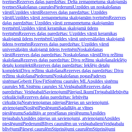
tvertnes
Rezerves daļas paredzētas: Delta zemapmetuma skalojamās
tvertnes
Skalošanas caurules
Piederumi
Uzpildes un noskalošanas
vārsti
Uzpildes vārsti
Rezerves daļas paredzētas: Uzpildes
vārsti
Uzpildes vārsti zemapmetuma skalojamām tvertnēm
Rezerves
daļas paredzētas: Uzpildes vārsti zemapmetuma skalojamām
tvertnēm
Uzpildes vārsti keramikas skalojamā ūdens
tvertnēm
Rezerves daļas paredzētas: Uzpildes vārsti keramikas
skalojamā ūdens tvertnēm
Uzpildes vārsti universālajām skalojamā
ūdens tvertnēm
Rezerves daļas paredzētas: Uzpildes vārsti
universālajām skalojamā ūdens tvertnēm
Noskalošanas
vārsti
Rezerves daļas paredzētas: Noskalošanas vārsti
Divu režīmu
skalošana
Rezerves daļas paredzētas: Divu režīmu skalošana
Iekšējo
detaļu komplekti
Rezerves daļas paredzētas: Iekšējo detaļu
komplekti
Divu režīmu skalošana
Rezerves daļas paredzētas: Divu
režīmu skalošana
Piederumi
Noskalošanas pogas
Padeves
sistēmas
Geberit FlowFit
Sistēmu caurules ML
Apsildes sistēmu
caurules ML
Sistēmu caurules SL
Veidgabali
Rezerves daļas
paredzētas: Veidgabali
Savienojumi
Pārejas
Līkumi
Trejgabali
Iebūvēta
cirkulācija
Rezerves daļas paredzētas: Iebūvēta
cirkulācija
Neatvienojamas pārejas
Pārejas un savienojumi,
atvienojami
Noslēgi
Pieslēgumi
Sadalītājs ar vītnes
pieslēgumu
Sadalītājs ar presēšanas pieslēgumu
Apsildes
trejgabals
Apsildes pārejas un savienojumi, atvienojami
Apsildes
pieslēgumi
Piederumi
Blīves caurulēm un veidgabaliem
Veidgabalu
blīvējumi
Pārsegi caurulēm
Stiprinājumi caurulēm
Stiprinājumi