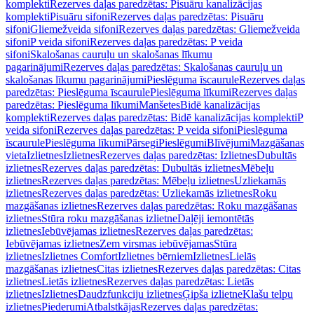
komplekti
Rezerves daļas paredzētas: Pisuāru kanalizācijas
komplekti
Pisuāru sifoni
Rezerves daļas paredzētas: Pisuāru
sifoni
Gliemežveida sifoni
Rezerves daļas paredzētas: Gliemežveida
sifoni
P veida sifoni
Rezerves daļas paredzētas: P veida
sifoni
Skalošanas cauruļu un skalošanas līkumu
pagarinājumi
Rezerves daļas paredzētas: Skalošanas cauruļu un
skalošanas līkumu pagarinājumi
Pieslēguma īscaurule
Rezerves daļas
paredzētas: Pieslēguma īscaurule
Pieslēguma līkumi
Rezerves daļas
paredzētas: Pieslēguma līkumi
Manšetes
Bidē kanalizācijas
komplekti
Rezerves daļas paredzētas: Bidē kanalizācijas komplekti
P
veida sifoni
Rezerves daļas paredzētas: P veida sifoni
Pieslēguma
īscaurule
Pieslēguma līkumi
Pārsegi
Pieslēgumi
Blīvējumi
Mazgāšanas
vieta
Izlietnes
Izlietnes
Rezerves daļas paredzētas: Izlietnes
Dubultās
izlietnes
Rezerves daļas paredzētas: Dubultās izlietnes
Mēbeļu
izlietnes
Rezerves daļas paredzētas: Mēbeļu izlietnes
Uzliekamās
izlietnes
Rezerves daļas paredzētas: Uzliekamās izlietnes
Roku
mazgāšanas izlietnes
Rezerves daļas paredzētas: Roku mazgāšanas
izlietnes
Stūra roku mazgāšanas izlietne
Daļēji iemontētās
izlietnes
Iebūvējamas izlietnes
Rezerves daļas paredzētas:
Iebūvējamas izlietnes
Zem virsmas iebūvējamas
Stūra
izlietnes
Izlietnes Comfort
Izlietnes bērniem
Izlietnes
Lielās
mazgāšanas izlietnes
Citas izlietnes
Rezerves daļas paredzētas: Citas
izlietnes
Lietās izlietnes
Rezerves daļas paredzētas: Lietās
izlietnes
Izlietnes
Daudzfunkciju izlietnes
Ģipša izlietne
Klašu telpu
izlietnes
Piederumi
Atbalstkājas
Rezerves daļas paredzētas: