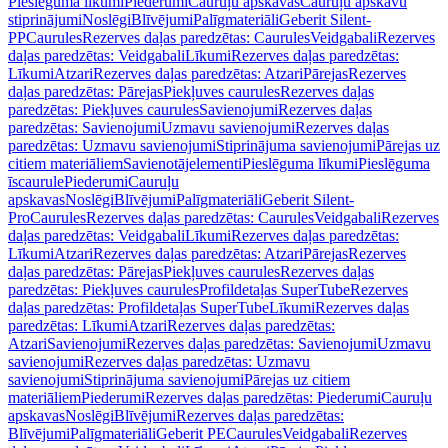
Pieslēguma līkumi
Piederumi
Cauruļu apskavas
Cauruļu apskavu
stiprinājumi
Noslēgi
Blīvējumi
Palīgmateriāli
Geberit Silent-
PP
Caurules
Rezerves daļas paredzētas: Caurules
Veidgabali
Rezerves
daļas paredzētas: Veidgabali
Līkumi
Rezerves daļas paredzētas:
Līkumi
Atzari
Rezerves daļas paredzētas: Atzari
Pārejas
Rezerves
daļas paredzētas: Pārejas
Piekļuves caurules
Rezerves daļas
paredzētas: Piekļuves caurules
Savienojumi
Rezerves daļas
paredzētas: Savienojumi
Uzmavu savienojumi
Rezerves daļas
paredzētas: Uzmavu savienojumi
Stiprinājuma savienojumi
Pārejas uz
citiem materiāliem
Savienotājelementi
Pieslēguma līkumi
Pieslēguma
īscaurule
Piederumi
Cauruļu
apskavas
Noslēgi
Blīvējumi
Palīgmateriāli
Geberit Silent-
Pro
Caurules
Rezerves daļas paredzētas: Caurules
Veidgabali
Rezerves
daļas paredzētas: Veidgabali
Līkumi
Rezerves daļas paredzētas:
Līkumi
Atzari
Rezerves daļas paredzētas: Atzari
Pārejas
Rezerves
daļas paredzētas: Pārejas
Piekļuves caurules
Rezerves daļas
paredzētas: Piekļuves caurules
Profildetaļas SuperTube
Rezerves
daļas paredzētas: Profildetaļas SuperTube
Līkumi
Rezerves daļas
paredzētas: Līkumi
Atzari
Rezerves daļas paredzētas:
Atzari
Savienojumi
Rezerves daļas paredzētas: Savienojumi
Uzmavu
savienojumi
Rezerves daļas paredzētas: Uzmavu
savienojumi
Stiprinājuma savienojumi
Pārejas uz citiem
materiāliem
Piederumi
Rezerves daļas paredzētas: Piederumi
Cauruļu
apskavas
Noslēgi
Blīvējumi
Rezerves daļas paredzētas:
Blīvējumi
Palīgmateriāli
Geberit PE
Caurules
Veidgabali
Rezerves