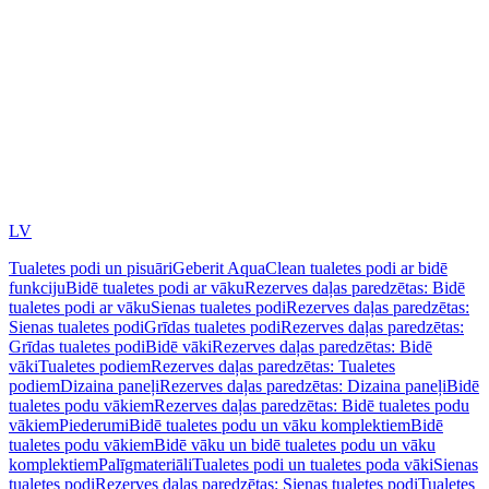
LV
Tualetes podi un pisuāri
Geberit AquaClean tualetes podi ar bidē
funkciju
Bidē tualetes podi ar vāku
Rezerves daļas paredzētas: Bidē
tualetes podi ar vāku
Sienas tualetes podi
Rezerves daļas paredzētas:
Sienas tualetes podi
Grīdas tualetes podi
Rezerves daļas paredzētas:
Grīdas tualetes podi
Bidē vāki
Rezerves daļas paredzētas: Bidē
vāki
Tualetes podiem
Rezerves daļas paredzētas: Tualetes
podiem
Dizaina paneļi
Rezerves daļas paredzētas: Dizaina paneļi
Bidē
tualetes podu vākiem
Rezerves daļas paredzētas: Bidē tualetes podu
vākiem
Piederumi
Bidē tualetes podu un vāku komplektiem
Bidē
tualetes podu vākiem
Bidē vāku un bidē tualetes podu un vāku
komplektiem
Palīgmateriāli
Tualetes podi un tualetes poda vāki
Sienas
tualetes podi
Rezerves daļas paredzētas: Sienas tualetes podi
Tualetes