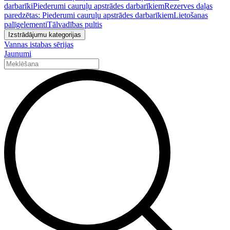
darbarīki
Piederumi cauruļu apstrādes darbarīkiem
Rezerves daļas
paredzētas: Piederumi cauruļu apstrādes darbarīkiem
Lietošanas
palīgelementi
Tālvadības pultis
Izstrādājumu kategorijas
Vannas istabas sērijas
Jaunumi