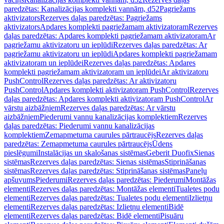
paredzētas: Kanalizācijas komplekti vannām, d52
Pagriežams
aktivizators
Rezerves daļas paredzētas: Pagriežams
aktivizators
Apdares komplekti pagriežamam aktivizatoram
Rezerves
daļas paredzētas: Apdares komplekti pagriežamam aktivizatoram
Ar
pagriežamu aktivizatoru un ieplūdi
Rezerves daļas paredzētas: Ar
pagriežamu aktivizatoru un ieplūdi
Apdares komplekti pagriežamam
aktivizatoram un ieplūdei
Rezerves daļas paredzētas: Apdares
komplekti pagriežamam aktivizatoram un ieplūdei
Ar aktivizatoru
PushControl
Rezerves daļas paredzētas: Ar aktivizatoru
PushControl
Apdares komplekti aktivizatoram PushControl
Rezerves
daļas paredzētas: Apdares komplekti aktivizatoram PushControl
Ar
vārstu aizbāžņiem
Rezerves daļas paredzētas: Ar vārstu
aizbāžņiem
Piederumi vannu kanalizācijas komplektiem
Rezerves
daļas paredzētas: Piederumi vannu kanalizācijas
komplektiem
Zemapmetuma caurules pārtraucējs
Rezerves daļas
paredzētas: Zemapmetuma caurules pārtraucējs
Ūdens
pieslēgumi
Instalācijas un skalošanas sistēmas
Geberit Duofix
Sienas
sistēmas
Rezerves daļas paredzētas: Sienas sistēmas
Stiprināšanas
sistēmas
Rezerves daļas paredzētas: Stiprināšanas sistēmas
Paneļu
apšuvums
Piederumi
Rezerves daļas paredzētas: Piederumi
Montāžas
elementi
Rezerves daļas paredzētas: Montāžas elementi
Tualetes podu
elementi
Rezerves daļas paredzētas: Tualetes podu elementi
Izlietņu
elementi
Rezerves daļas paredzētas: Izlietņu elementi
Bidē
elementi
Rezerves daļas paredzētas: Bidē elementi
Pisuāru