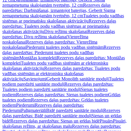
zemapmetuma skalojamām tvertnēm, 12 cm
Rezerves daļas
paredzētas: Darbināšanai, izmantojot baterijas, Geberit Sigma
zemapmetuma skalojamām tvertnēm, 12 cm
Tualetes podu vadības
sistēmas ar pneimatisku skalošanas aktivizāciju
Rezerves daļas
paredzētas: Tualetes podu vadības sistēmas ar pneimatisku
skalošanas aktivizāciju
Divu režīmu skalošanai
Rezerves daļas
paredzētas: Divu režīmu skalošanai
Vienrežīma
noskalošanai
Rezerves daļas paredzētas: Vienrežīma
noskalošanai
Piederumi tualetes podu vadības sistēmām
Rezerves
daļas paredzētas: Piederumi tualetes podu vadības
sistēmām
Montāžas komplekti
Rezerves daļas paredzētas: Montāžas
komplekti
Tualetes podu vadības sistēmām ar elektronisku
skalošanas aktivizāciju
Rezerves daļas paredzētas: Tualetes podu
vadības sistēmām ar elektronisku skalošanas
aktivizāciju
Savienojumi
Geberit Monolith sanitārie moduļi
Tualetes
podiem paredzēti sanitārie moduļi
Rezerves daļas paredzētas:
Tualetes podiem paredzēti sanitārie moduļi
Sienas tualetes
podiem
Rezerves daļas paredzētas: Sienas tualetes podiem
Grīdas
tualetes podiem
Rezerves daļas paredzētas: Grīdas tualetes
podiem
Piederumi
Rezerves daļas paredzētas:
Piederumi
Palīgmateriāli
Bidē paredzēti sanitārie moduļi
Rezerves
daļas paredzētas: Bidē paredzēti sanitārie moduļi
Sienas un grīdas
bidē
Rezerves daļas paredzētas: Sienas un grīdas bidē
Pisuārs
Pisuāri,
skalošanas režīms, ar skalošanas malu
Rezerves daļas paredzētas: