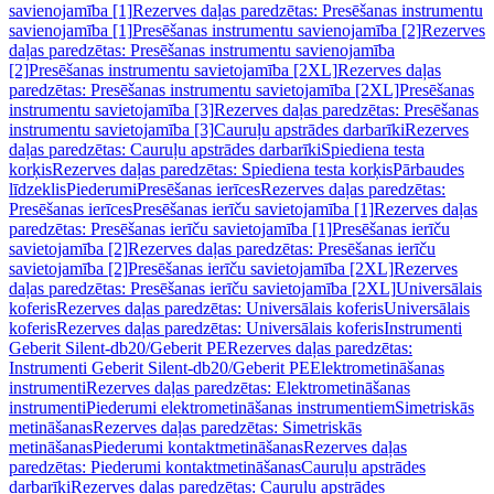
savienojamība [1]
Rezerves daļas paredzētas: Presēšanas instrumentu
savienojamība [1]
Presēšanas instrumentu savienojamība [2]
Rezerves
daļas paredzētas: Presēšanas instrumentu savienojamība
[2]
Presēšanas instrumentu savietojamība [2XL]
Rezerves daļas
paredzētas: Presēšanas instrumentu savietojamība [2XL]
Presēšanas
instrumentu savietojamība [3]
Rezerves daļas paredzētas: Presēšanas
instrumentu savietojamība [3]
Cauruļu apstrādes darbarīki
Rezerves
daļas paredzētas: Cauruļu apstrādes darbarīki
Spiediena testa
korķis
Rezerves daļas paredzētas: Spiediena testa korķis
Pārbaudes
līdzeklis
Piederumi
Presēšanas ierīces
Rezerves daļas paredzētas:
Presēšanas ierīces
Presēšanas ierīču savietojamība [1]
Rezerves daļas
paredzētas: Presēšanas ierīču savietojamība [1]
Presēšanas ierīču
savietojamība [2]
Rezerves daļas paredzētas: Presēšanas ierīču
savietojamība [2]
Presēšanas ierīču savietojamība [2XL]
Rezerves
daļas paredzētas: Presēšanas ierīču savietojamība [2XL]
Universālais
koferis
Rezerves daļas paredzētas: Universālais koferis
Universālais
koferis
Rezerves daļas paredzētas: Universālais koferis
Instrumenti
Geberit Silent-db20/Geberit PE
Rezerves daļas paredzētas:
Instrumenti Geberit Silent-db20/Geberit PE
Elektrometināšanas
instrumenti
Rezerves daļas paredzētas: Elektrometināšanas
instrumenti
Piederumi elektrometināšanas instrumentiem
Simetriskās
metināšanas
Rezerves daļas paredzētas: Simetriskās
metināšanas
Piederumi kontaktmetināšanas
Rezerves daļas
paredzētas: Piederumi kontaktmetināšanas
Cauruļu apstrādes
darbarīki
Rezerves daļas paredzētas: Cauruļu apstrādes