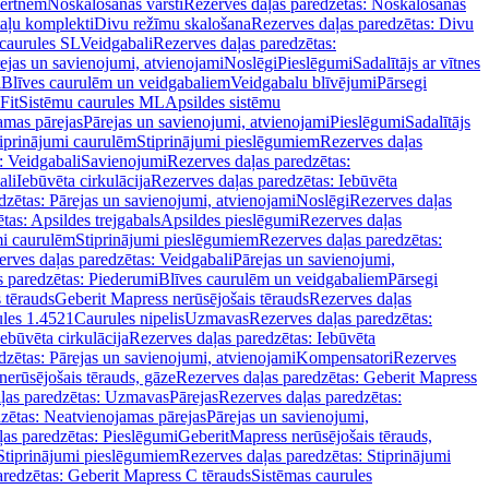
vertnēm
Noskalošanas vārsti
Rezerves daļas paredzētas: Noskalošanas
taļu komplekti
Divu režīmu skalošana
Rezerves daļas paredzētas: Divu
caurules SL
Veidgabali
Rezerves daļas paredzētas:
ejas un savienojumi, atvienojami
Noslēgi
Pieslēgumi
Sadalītājs ar vītnes
i
Blīves caurulēm un veidgabaliem
Veidgabalu blīvējumi
Pārsegi
Fit
Sistēmu caurules ML
Apsildes sistēmu
amas pārejas
Pārejas un savienojumi, atvienojami
Pieslēgumi
Sadalītājs
iprinājumi caurulēm
Stiprinājumi pieslēgumiem
Rezerves daļas
: Veidgabali
Savienojumi
Rezerves daļas paredzētas:
ali
Iebūvēta cirkulācija
Rezerves daļas paredzētas: Iebūvēta
dzētas: Pārejas un savienojumi, atvienojami
Noslēgi
Rezerves daļas
tas: Apsildes trejgabals
Apsildes pieslēgumi
Rezerves daļas
mi caurulēm
Stiprinājumi pieslēgumiem
Rezerves daļas paredzētas:
rves daļas paredzētas: Veidgabali
Pārejas un savienojumi,
s paredzētas: Piederumi
Blīves caurulēm un veidgabaliem
Pārsegi
 tērauds
Geberit Mapress nerūsējošais tērauds
Rezerves daļas
ules 1.4521
Caurules nipelis
Uzmavas
Rezerves daļas paredzētas:
Iebūvēta cirkulācija
Rezerves daļas paredzētas: Iebūvēta
dzētas: Pārejas un savienojumi, atvienojami
Kompensatori
Rezerves
nerūsējošais tērauds, gāze
Rezerves daļas paredzētas: Geberit Mapress
ļas paredzētas: Uzmavas
Pārejas
Rezerves daļas paredzētas:
zētas: Neatvienojamas pārejas
Pārejas un savienojumi,
ļas paredzētas: Pieslēgumi
GeberitMapress nerūsējošais tērauds,
Stiprinājumi pieslēgumiem
Rezerves daļas paredzētas: Stiprinājumi
aredzētas: Geberit Mapress C tērauds
Sistēmas caurules