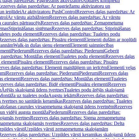
 daļas paredzētas: Pagriežams aktivizators
Apdares komplekti
ezerves daļas paredzētas: Ar pagriežamu aktivizatoru un
un ieplūdei
Ar aktivizatoru PushControl
Rezerves daļas paredzētas: Ar
trol
Ar vārstu aizbāžņiem
Rezerves daļas paredzētas: Ar vārstu
aurules pārtraucējs
Rezerves daļas paredzētas: Zemapmetuma
tēmas
Stiprināšanas sistēmas
Rezerves daļas paredzētas: Stiprināšanas
aletes podu elementi
Rezerves daļas paredzētas: Tualetes podu
Rezerves daļas paredzētas: Pisuāru elementi
Elementi dušām ar noplūdi
 vannām
Walk-in dušas sienu elementi
Elementi saimniecības
ementi
Piederumi
Rezerves daļas paredzētas: Piederumi
Geberit
 paredzētas: Montāžas elementi
Tualetes podu elementi
Rezerves daļas
 elementi
Pisuāru elementi
Rezerves daļas paredzētas: Pisuāru
rves daļas paredzētas: Elementi maisītājiem un ierīcēm
Elementi veļas
umi
Rezerves daļas paredzētas: Piederumi
Piederumi
Rezerves daļas
s elementi
Rezerves daļas paredzētas: Montāžas elementi
Tualetes
zerves daļas paredzētas: Bidē elementi
Pisuāru elementi
Rezerves
m
Ārējās skalojamā ūdens tvertnes
Tualetes podu ārējās skalojamā
Montāža uz tualetes poda
Augstu iekārts
Rezerves daļas paredzētas:
 tvertnes no sanitārās keramikas
Rezerves daļas paredzētas: Tualetes
alošanas caurules virsapmetuma skalojamā ūdens tvertnēm
Rezerves
un vidēji augsta montāža
Piederumi
Rezerves daļas paredzētas:
jamās tvertnes
Rezerves daļas paredzētas: Sigma zemapmetuma
mapmetuma skalojamās tvertnes
Rezerves daļas paredzētas: Delta
pildes vārsti
Uzpildes vārsti zemapmetuma skalojamām
Rezerves daļas paredzētas: Uzpildes vārsti keramikas skalojamā ūdens