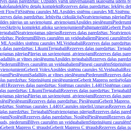
ves daļas paredzētas: Uzpildes vārsti universālajām skalojamā ūdens t
skalošana
Iekšējo detaļu komplekti
Rezerves daļas paredzētas: Iekšējo de
rit FlowFit
Sistēmu caurules ML
Apsildes sistēmu caurules ML
Sistēmu 
zerves daļas paredzētas: Iebūvēta cirkulācija
Neatvienojamas pārejas
Pār
ldes pārejas un savienojumi, atvienojami
Apsildes pieslēgumi
Piederum
īves
Skrūvju komplekti atloku savienojumiem
Palīgmateriāli
Geberit Push
rejgabali
Neatvienojamas pārejas
Rezerves daļas paredzētas: Neatvienoj
edzētas: Piederumi
Blīves caurulēm un veidgabaliem
Pārsegi caurulēm
St
s ML
Apsildes sistēmu caurules ML
Veidgabali
Rezerves daļas paredzētas
 daļas paredzētas: Līkumi
Trejgabali
Rezerves daļas paredzētas: Trejgab
nojamas pārejas
Pārejas un savienojumi, atvienojami
Rezerves daļas pare
adalītājs ar vītnes pieslēgumu
Apsildes trejgabals
Rezerves daļas paredzē
 Piederumi
Blīves caurulēm un veidgabaliem
Pārsegi caurulēm
Stiprināju
savienojumiem
Geberit Volex
Apsildes sistēmu caurules SL
Veidgabali
Reze
ojami
Pieslēgumi
Sadalītājs ar vītnes pieslēgumu
Piederumi
Rezerves daļa
ļas paredzētas: Stiprinājumi pieslēgumiem
Geberit Mapress nerūsējošais
4401
Rezerves daļas paredzētas: Sistēmas caurules 1.4401
Sistēmas caur
ļas paredzētas: Līkumi
Trejgabali
Rezerves daļas paredzētas: Trejgabali
nojamas pārejas
Pārejas un savienojumi, atvienojami
Rezerves daļas pare
slēgi
Pieslēgumi
Rezerves daļas paredzētas: Pieslēgumi
Geberit Mapress 
edzētas: Sistēmas caurules 1.4401
Caurules nipelis
Uzmavas
Rezerves da
aļas paredzētas: Trejgabali
Neatvienojamas pārejas
Rezerves daļas pared
ojami
Noslēgi
Rezerves daļas paredzētas: Noslēgi
Pieslēgumi
Rezerves da
auds, piederumi
Blīves caurulēm un veidgabaliem
Stiprinājumi caurulēm
m
Geberit Mapress C tērauds
Geberit Mapress C tērauds
Rezerves daļas p