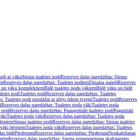
podi ar vāku
Sienas tualetes podi
Rezerves daļas paredzētas: Sienas
em
Rezerves daļas paredzētas: Tualetes podiem
Dizaina paneļi
Rezerves
u un vāku komplektiem
Bidē tualetes podu vākiem
Bidē vāku un bidē
aletes podi
Tualetes podi
Rezerves daļas paredzētas: Tualetes
s: Tualetes podi montāžai ar ārējo ūdens tvertni
Tualetes podi
Rezerves
i
Rezerves daļas paredzētas: Tualetes poda vāki
Tualetes poda
s podi
Rezerves daļas paredzētas: Paaugstināti tualetes podi
Pagarināti
vāki
Tualetes poda vāki
Rezerves daļas paredzētas: Tualetes poda
bērniem
Sienas tualetes podi
Rezerves daļas paredzētas: Sienas tualetes
 vāki bērniem
Tualetes poda vāki
Rezerves daļas paredzētas: Tualetes
das bidē
Piederumi
Rezerves daļas paredzētas: Piederumi
Noskalošanas
tnēm
Rezerves daļas paredzētas: Sigma zemapmetuma skalojamām