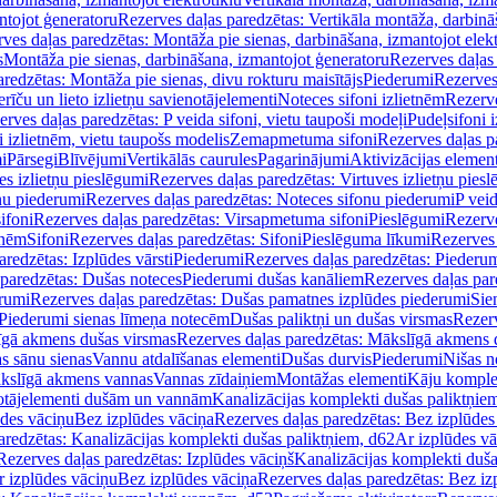
ntojot ģeneratoru
Rezerves daļas paredzētas: Vertikāla montāža, darbinā
ves daļas paredzētas: Montāža pie sienas, darbināšana, izmantojot elekt
s
Montāža pie sienas, darbināšana, izmantojot ģeneratoru
Rezerves daļas 
redzētas: Montāža pie sienas, divu rokturu maisītājs
Piederumi
Rezerves
erīču un lieto izlietņu savienotājelementi
Noteces sifoni izlietnēm
Rezerve
rves daļas paredzētas: P veida sifoni, vietu taupoši modeļi
Pudeļsifoni 
 izlietnēm, vietu taupošs modelis
Zemapmetuma sifoni
Rezerves daļas 
i
Pārsegi
Blīvējumi
Vertikālās caurules
Pagarinājumi
Aktivizācijas element
es izlietņu pieslēgumi
Rezerves daļas paredzētas: Virtuves izlietņu pies
nu piederumi
Rezerves daļas paredzētas: Noteces sifonu piederumi
P veid
ifoni
Rezerves daļas paredzētas: Virsapmetuma sifoni
Pieslēgumi
Rezerve
tnēm
Sifoni
Rezerves daļas paredzētas: Sifoni
Pieslēguma līkumi
Rezerves 
redzētas: Izplūdes vārsti
Piederumi
Rezerves daļas paredzētas: Piederu
 paredzētas: Dušas noteces
Piederumi dušas kanāliem
Rezerves daļas par
rumi
Rezerves daļas paredzētas: Dušas pamatnes izplūdes piederumi
Sie
 Piederumi sienas līmeņa notecēm
Dušas paliktņi un dušas virsmas
Rezerv
gā akmens dušas virsmas
Rezerves daļas paredzētas: Mākslīgā akmens 
s sānu sienas
Vannu atdalīšanas elementi
Dušas durvis
Piederumi
Nišas n
kslīgā akmens vannas
Vannas zīdaiņiem
Montāžas elementi
Kāju komplek
otājelementi dušām un vannām
Kanalizācijas komplekti dušas paliktņie
ūdes vāciņu
Bez izplūdes vāciņa
Rezerves daļas paredzētas: Bez izplūdes
aredzētas: Kanalizācijas komplekti dušas paliktņiem, d62
Ar izplūdes v
Rezerves daļas paredzētas: Izplūdes vāciņš
Kanalizācijas komplekti duša
r izplūdes vāciņu
Bez izplūdes vāciņa
Rezerves daļas paredzētas: Bez iz