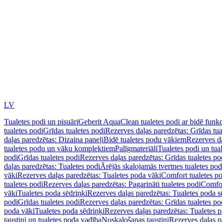
LV
Tualetes podi un pisuāri
Geberit AquaClean tualetes podi ar bidē funkc
tualetes podi
Grīdas tualetes podi
Rezerves daļas paredzētas: Grīdas tua
daļas paredzētas: Dizaina paneļi
Bidē tualetes podu vākiem
Rezerves da
tualetes podu un vāku komplektiem
Palīgmateriāli
Tualetes podi un tua
podi
Grīdas tualetes podi
Rezerves daļas paredzētas: Grīdas tualetes po
daļas paredzētas: Tualetes podi
Ārējās skalojamās tvertnes tualetes po
vāki
Rezerves daļas paredzētas: Tualetes poda vāki
Comfort tualetes p
tualetes podi
Rezerves daļas paredzētas: Pagarināti tualetes podi
Comfor
vāki
Tualetes poda sēdriņķi
Rezerves daļas paredzētas: Tualetes poda s
podi
Grīdas tualetes podi
Rezerves daļas paredzētas: Grīdas tualetes po
poda vāki
Tualetes poda sēdriņķi
Rezerves daļas paredzētas: Tualetes p
taustiņi un tualetes poda vadība
Noskalošanas taustiņi
Rezerves daļas p