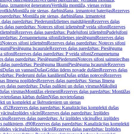
šana, izmantojot ģeneratoru
Vertikāla montāža, vienas sviras
rotīklu
Montāža pie sienas, darbināšana, izmantojot baterijas
Rezerves
paredzētas: Montāža pie sienas, darbināšana, izmantojot
 daļas paredzētas: Piederumi
Izlietnes maisītājiem
Rezerves daļas
s daļas paredzētas: Noteces sifoni izlietnēm
P veida sifoni
Rezerves
izlietnēm
Rezerves daļas paredzētas: Pudeļsifoni izlietnēm
Pudeļsifoni
paredzētas: Zemapmetuma sifoni
Izlietnes pieslēgumi
Rezerves daļas
i
Noteces sifoni izlietnēm
Rezerves daļas paredzētas: Noteces sifoni
lēgumi
Pieslēguma īscaurule
Rezerves daļas paredzētas: Pieslēguma
a sifoni
Rezerves daļas paredzētas: P veida sifoni
Zemapmetuma
s daļas paredzētas: Pieslēgumi
Piederumi
Noteces sifoni saimniecības
daļas paredzētas: Pieslēguma līkumi
Pieslēguma īscaurule
Rezerves
mi
Dušas un vannas
Dušas
Grīdas ūdens novade dušām
Rezerves daļas
edzētas: Piederumi dušas kanāliem
Dušas grīdas noteces
Rezerves
nas līmeņa noplūdes
Rezerves daļas paredzētas: Sienas līmeņa
es daļas paredzētas: Dušas paliktņi un dušas virsmas
Mākslīgā
dušas virsmas
Montāžas elementi
Rezerves daļas paredzētas: Montāžas
ovietošanas kārbas dušām
Nišas novietošanas
ti un komplekti ar šķērsstieņiem un sienas
m, d52
Rezerves daļas paredzētas: Kanalizācijas komplekti dušas
 vāciņa
Izplūdes vāciņš
Rezerves daļas paredzētas: Izplūdes
āciņu
Rezerves daļas paredzētas: Ar izplūdes vāciņu
Bez izplūdes
s paliktņiem, d90
Rezerves daļas paredzētas: Kanalizācijas komplekti
plūdes vāciņa
Izplūdes vāciņš
Rezerves daļas paredzētas: Izplūdes