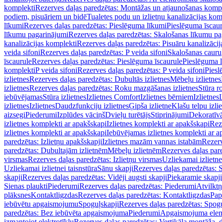
komplekti
Rezerves daļas paredzētas: Montāžas un atjaunošanas komp
podiem, pisuāriem un bidē
Tualetes podu un izlietņu kanalizācijas kom
līkumi
Rezerves daļas paredzētas: Pieslēguma līkumi
Pieslēguma īscau
līkumu pagarinājumi
Rezerves daļas paredzētas: Skalošanas līkumu p
kanalizācijas komplekti
Rezerves daļas paredzētas: Pisuāru kanalizāci
veida sifoni
Rezerves daļas paredzētas: P veida sifoni
Skalošanas cauru
īscaurule
Rezerves daļas paredzētas: Pieslēguma īscaurule
Pieslēguma 
komplekti
P veida sifoni
Rezerves daļas paredzētas: P veida sifoni
Piesl
izlietnes
Rezerves daļas paredzētas: Dubultās izlietnes
Mēbeļu izlietnes
izlietnes
Rezerves daļas paredzētas: Roku mazgāšanas izlietnes
Stūra r
iebūvējamas
Stūra izlietnes
Izlietnes Comfort
Izlietnes bērniem
Izlietnes
izlietnes
Izlietnes
Daudzfunkciju izlietnes
Ģipša izlietne
Klašu telpu izli
aizsegi
Piederumi
Izplūdes vāciņš
Dvieļu turētājs
Stiprinājumi
Dekoratīv
izlietnes komplekti ar apakšskapi
Izlietnes komplekti ar apakšskapi
Rez
izlietnes komplekti ar apakšskapi
Iebūvējamas izlietnes komplekti ar a
paredzētas: Izlietņu apakšskapji
Izlietnes mazām vannas istabām
Rezerv
paredzētas: Dubultajām izlietnēm
Mēbeļu izlietnēm
Rezerves daļas par
virsmas
Rezerves daļas paredzētas: Izlietņu virsmas
Uzliekamai izlietn
Uzliekamai izlietnei taisnstūra
Sānu skapji
Rezerves daļas paredzētas: 
skapji
Rezerves daļas paredzētas: Vidēji augsti skapji
Piekaramie skapji
Sienas plaukti
Piederumi
Rezerves daļas paredzētas: Piederumi
Atvilktņ
plāksnes
Kontaktligzdas
Rezerves daļas paredzētas: Kontaktligzdas
Pap
iebūvētu apgaismojumu
Spoguļskapji
Rezerves daļas paredzētas: Spog
paredzētas: Bez iebūvēta apgaismojuma
Piederumi
Apgaismojuma elem
izmantojot elektrotīklu
Rezerves daļas paredzētas: Vertikāla montāža, d