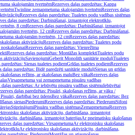
tuma skalojamām tvertnēm
Rezerves daļas paredzētas: Kappa
vertnēm
Twinline zemapmetuma skalojamām tvertnēm
Rezerves daļas
ktivizāciju
Rezerves daļas paredzētas: Tualetes podu vadības sistēmas
ves daļas paredzētas: Darbināšanai, izmantojot elektrotīklu,
vertnēm, 8 cm
Rezerves daļas paredzētas: Darbināšanai, izmantojot
skalojamām tvertnēm, 12 cm
Rezerves daļas paredzētas: Darbināšanai,
apmetuma skalojamām tvertnēm, 12 cm
Rezerves daļas paredzētas:
skalošanas aktivizāciju
Rezerves daļas paredzētas: Tualetes podu
 noskalošanai
Rezerves daļas paredzētas: Vienrežīma
ekti
Rezerves daļas paredzētas: Montāžas komplekti
Tualetes podu
s aktivizāciju
Savienojumi
Geberit Monolith sanitārie moduļi
Tualetes
 paredzētas: Sienas tualetes podiem
Grīdas tualetes podiem
Rezerves
 daļas paredzētas: Bidē paredzēti sanitārie moduļi
Sienas un grīdas
, skalošanas režīms, ar skalošanas malu
Bez vāka
Rezerves daļas
alas
Virsapmetuma vai zemapmetuma pisuāru vadības
 daļas paredzētas: Ar iebūvētu pisuāru vadības sistēmu
Iebūvētai
zerves daļas paredzētas: Pisuāri, skalošanas režīms, ar vāku /
 Pisuāri, darbībai bez ūdens
Bez vāka
Rezerves daļas paredzētas: Bez
līšanas sienas
Piederumi
Rezerves daļas paredzētas: Piederumi
Sifoni
ārejas
Stiprinājumi
Pisuāru vadības sistēmas
Zemapmetuma
Rezerves
ektronisku skalošanas aktivizāciju, darbināšana, izmantojot
ivizāciju, darbināšana, izmantojot baterijas
Ar pneimatisku skalošanas
zerves daļas paredzētas: Virsapmetuma
Ar elektronisku skalošanas
lektrotīklu
Ar elektronisku skalošanas aktivizāciju, darbināšana,
ļas paredzētas: Piederumi
Montāžas un atjaunošanas