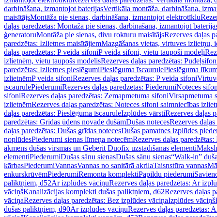
darbināšana, izmantojot baterijas
Vertikāla montāža, darbināšana, izma
maisītājs
Montāža pie sienas, darbināšana, izmantojot elektrotīklu
Rezer
daļas paredzētas: Montāža pie sienas, darbināšana, izmantojot baterija
ģeneratoru
Montāža pie sienas, divu rokturu maisītājs
Rezerves daļas pa
paredzētas: Izlietnes maisītājiem
Mazgāšanas vietas, virtuves izlietņu, i
daļas paredzētas: P veida sifoni
P veida sifoni, vietu taupoši modeļi
Reze
izlietnēm, vietu taupošs modelis
Rezerves daļas paredzētas: Pudeļsifoni
paredzētas: Izlietnes pieslēgumi
Pieslēguma īscaurule
Pieslēguma līkum
izlietnēm
P veida sifoni
Rezerves daļas paredzētas: P veida sifoni
Virtuv
īscaurule
Piederumi
Rezerves daļas paredzētas: Piederumi
Noteces sifo
sifoni
Rezerves daļas paredzētas: Zemapmetuma sifoni
Virsapmetuma s
izlietnēm
Rezerves daļas paredzētas: Noteces sifoni saimniecības izlie
daļas paredzētas: Pieslēguma īscaurule
Izplūdes vārsti
Rezerves daļas pa
paredzētas: Grīdas ūdens novade dušām
Dušas noteces
Rezerves daļas
daļas paredzētas: Dušas grīdas noteces
Dušas pamatnes izplūdes piede
noplūdes
Piederumi sienas līmeņa notecēm
Rezerves daļas paredzētas:
akmens dušas virsmas un Geberit Duofix uzstādīšanas elementi
Mākslī
elementi
Piederumi
Dušas sānu sienas
Dušas sānu sienas
“Walk-in” duša
kārbas
Piederumi
Vannas
Vannas no sanitārā akrila
Taisnstūra vannas
Mā
enkurskrūvēm
Piederumi
Remonta komplekti
Papildu piederumi
Savien
paliktņiem, d52
Ar izplūdes vāciņu
Rezerves daļas paredzētas: Ar izpl
vāciņš
Kanalizācijas komplekti dušas paliktņiem, d62
Rezerves daļas p
vāciņa
Rezerves daļas paredzētas: Bez izplūdes vāciņa
Izplūdes vāciņš
dušas paliktņiem, d90
Ar izplūdes vāciņu
Rezerves daļas paredzētas: A