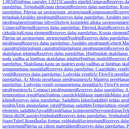
1.0034
Sistēmas caurules 1.0215
Caurules nipelis
Uzmavas
Rezerves da
paredzētas: Trejgabali
Krusta elementi
Rezerves daļas paredzētas: Krus
paredzētas: Pārejas un savienojumi, atvienojami
Kompensatori
Rezerve
trejgabals
Apsildes pieslēgumi
Rezerves daļas paredzētas: Apsildes pie
pieslēgumiem
Sistēmas blīves
Skrūvju komplekti atloku savienojumie
Uzmavas
Pārejas
Rezerves daļas paredzētas: Pārejas
Līkumi
Rezerves da
cirkulācija
Krusta elementi
Rezerves daļas paredzētas: Krusta elementi
Pārejas un savienojumi, atvienojami
Noslēgi
Rezerves daļas paredzētas
pieslēgumi
Rezerves daļas paredzētas: Apsildes pieslēgumi
Geberit Map
caurulēm
Stiprinājumi caurulēm
Stiprinājumi pieslēgumiem
Rezerves da
skalošanas iekārtas
Rezerves daļas paredzētas: Higiēniskās skalošanas 
poda vadība ar higiēnas skalošanas iekārtu
Higiēnas moduļi
Rezerves d
paredzētas: Skalošanas kastu un tualetes poda vadības ar higiēnas ska
zemapmetuma montāžai
Rezerves daļas paredzētas: Caurplūdes vent
ventiļi
Rezerves daļas paredzētas: Lodveida ventiļi
Ar FlowFit presēša
paredzētas: Ar Mepla presēšanas pieslēgumiem
Ar Mapress presēšana
paredzētas: Lodveida ventiļi zemapmetuma montāžai
Ar FlowFit pres
pieslēgumiem
Ar Compact pieslēgumiem
Rezerves daļas paredzētas: 
temperatūras regulēšana
Sistēmu caurule
Ieklāšanas materiāls
Malas izol
klāsts
Rezerves daļas paredzētas: Sadalītāju klāsts
Sadalītāji grīdas apsi
noslēgi
Ātrās atgaisošanas vārsti
Plūsmas sadalītājs
Temperatūras regulē
elementu sadalītāji
Apvadi
Regulēšanas komponenti
Servopiedziņas
Tel
Silent-db20
Caurules
Veidgabali
Rezerves daļas paredzētas: Veidgabali
SuperTube
Līkumi
Īpašas formas veidgabali
Savienojumi
Rezerves daļa
savienojumi
Pārejas uz citiem materiāliem
Rezerves daļas paredzētas: P