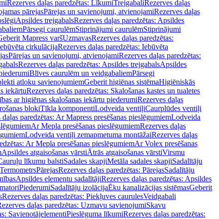
mi
Rezerves daļas paredzētas: Līkumi
Trejgabali
Rezerves daļas
ojamas pārejas
Pārejas un savienojumi, atvienojami
Rezerves daļas
slēgi
Apsildes trejgabals
Rezerves daļas paredzētas: Apsildes
abaliem
Pārsegi caurulēm
Stiprinājumi caurulēm
Stiprinājumi
Geberit Mapress varš
Uzmavas
Rezerves daļas paredzētas:
Iebūvēta cirkulācija
Rezerves daļas paredzētas: Iebūvēta
jas
Pārejas un savienojumi, atvienojami
Rezerves daļas paredzētas:
gabals
Rezerves daļas paredzētas: Apsildes trejgabals
Apsildes
 piederumi
Blīves caurulēm un veidgabaliem
Pārsegi
lekti atloku savienojumiem
Geberit higiēnas sistēma
Higiēniskās
s iekārtu
Rezerves daļas paredzētas: Skalošanas kastes un tualetes
ības ar higiēnas skalošanas iekārtu piederumi
Rezerves daļas
rošanas bloki
Tīkla komponenti
Lodveida ventiļi
Caurplūdes ventiļi
 daļas paredzētas: Ar Mapress presēšanas pieslēgumiem
Lodveida
eslēgumiem
Ar Mepla presēšanas pieslēgumiem
Rezerves daļas
lēgumiem
Lodveida ventiļi zemapmetuma montāžai
Rezerves daļas
redzētas: Ar Mepla presēšanas pieslēgumiem
Ar Volex presēšanas
m
Apsildes atgaisošanas vārsti
Ātrās atgaisošanas vārsti
Virsmu
Cauruļu līkumu balsti
Sadales skapji
Metāla sadales skapji
Sadalītāju
Termometrs
Pārejas
Rezerves daļas paredzētas: Pārejas
Sadalītāju
nības
Apsildes elementu sadalītāji
Rezerves daļas paredzētas: Apsildes
matori
Piederumi
Sadalītāju izolācija
Ēku kanalizācijas sistēmas
Geberit
s
Rezerves daļas paredzētas: Piekļuves caurules
Veidgabali
ezerves daļas paredzētas: Uzmavu savienojumi
Skavu
as: Savienotājelementi
Pieslēguma līkumi
Rezerves daļas paredzētas: