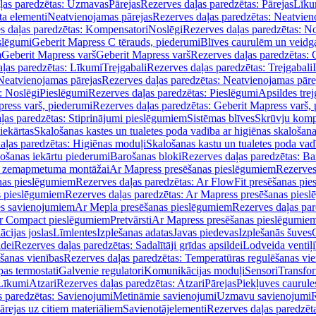
ļas paredzētas: Uzmavas
Pārejas
Rezerves daļas paredzētas: Pārejas
Līku
ta elementi
Neatvienojamas pārejas
Rezerves daļas paredzētas: Neatvien
s daļas paredzētas: Kompensatori
Noslēgi
Rezerves daļas paredzētas: No
slēgumi
Geberit Mapress C tērauds, piederumi
Blīves caurulēm un veidg
m
Geberit Mapress varš
Geberit Mapress varš
Rezerves daļas paredzētas: 
ļas paredzētas: Līkumi
Trejgabali
Rezerves daļas paredzētas: Trejgabali
Neatvienojamas pārejas
Rezerves daļas paredzētas: Neatvienojamas pāre
: Noslēgi
Pieslēgumi
Rezerves daļas paredzētas: Pieslēgumi
Apsildes trej
ress varš, piederumi
Rezerves daļas paredzētas: Geberit Mapress varš,
ļas paredzētas: Stiprinājumi pieslēgumiem
Sistēmas blīves
Skrūvju komp
iekārtas
Skalošanas kastes un tualetes poda vadība ar higiēnas skalošana
aļas paredzētas: Higiēnas moduļi
Skalošanas kastu un tualetes poda vad
lošanas iekārtu piederumi
Barošanas bloki
Rezerves daļas paredzētas: Ba
iļi zemapmetuma montāžai
Ar Mapress presēšanas pieslēgumiem
Rezerves
nas pieslēgumiem
Rezerves daļas paredzētas: Ar FlowFit presēšanas pi
s pieslēgumiem
Rezerves daļas paredzētas: Ar Mapress presēšanas pies
es savienojumiem
Ar Mepla presēšanas pieslēgumiem
Rezerves daļas pa
Ar Compact pieslēgumiem
Pretvārsti
Ar Mapress presēšanas pieslēgumie
ācijas joslas
Līmlentes
Izplešanas adatas
Javas piedevas
Izplešanās šuves
ldei
Rezerves daļas paredzētas: Sadalītāji grīdas apsildei
Lodveida ventiļi
šanas vienības
Rezerves daļas paredzētas: Temperatūras regulēšanas vie
pas termostati
Galvenie regulatori
Komunikācijas moduļi
Sensori
Transfor
Līkumi
Atzari
Rezerves daļas paredzētas: Atzari
Pārejas
Piekļuves caurule
s paredzētas: Savienojumi
Metināmie savienojumi
Uzmavu savienojumi
R
ārejas uz citiem materiāliem
Savienotājelementi
Rezerves daļas paredzēt