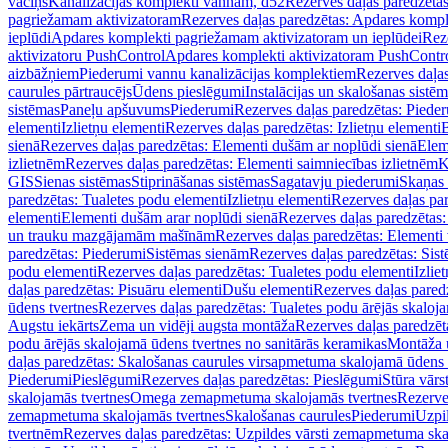
vāciņš
Kanalizācijas komplekti vannām, d52
Rezerves daļas paredzēta
pagriežamam aktivizatoram
Rezerves daļas paredzētas: Apdares komp
ieplūdi
Apdares komplekti pagriežamam aktivizatoram un ieplūdei
Rez
aktivizatoru PushControl
Apdares komplekti aktivizatoram PushContr
aizbāžņiem
Piederumi vannu kanalizācijas komplektiem
Rezerves daļa
caurules pārtraucējs
Ūdens pieslēgumi
Instalācijas un skalošanas sistē
sistēmas
Paneļu apšuvums
Piederumi
Rezerves daļas paredzētas: Piede
elementi
Izlietņu elementi
Rezerves daļas paredzētas: Izlietņu elementi
B
sienā
Rezerves daļas paredzētas: Elementi dušām ar noplūdi sienā
Elem
izlietnēm
Rezerves daļas paredzētas: Elementi saimniecības izlietnēm
K
GIS
Sienas sistēmas
Stiprināšanas sistēmas
Sagatavju piederumi
Skaņas 
paredzētas: Tualetes podu elementi
Izlietņu elementi
Rezerves daļas par
elementi
Elementi dušām arar noplūdi sienā
Rezerves daļas paredzētas:
un trauku mazgājamām mašīnām
Rezerves daļas paredzētas: Element
paredzētas: Piederumi
Sistēmas sienām
Rezerves daļas paredzētas: Sis
podu elementi
Rezerves daļas paredzētas: Tualetes podu elementi
Izlie
daļas paredzētas: Pisuāru elementi
Dušu elementi
Rezerves daļas pared
ūdens tvertnes
Rezerves daļas paredzētas: Tualetes podu ārējās skaloj
Augstu iekārts
Zema un vidēji augsta montāža
Rezerves daļas paredzēt
podu ārējās skalojamā ūdens tvertnes no sanitārās keramikas
Montāža u
daļas paredzētas: Skalošanas caurules virsapmetuma skalojamā ūdens
Piederumi
Pieslēgumi
Rezerves daļas paredzētas: Pieslēgumi
Stūra vārst
skalojamās tvertnes
Omega zemapmetuma skalojamās tvertnes
Rezerve
zemapmetuma skalojamās tvertnes
Skalošanas caurules
Piederumi
Uzpil
tvertnēm
Rezerves daļas paredzētas: Uzpildes vārsti zemapmetuma sk