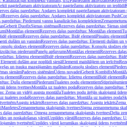
s: Kanalizācijas komplekti vannām, d52
Pagriežams aktivizators
Rezerves
lekti pagriežamam aktivizatoram
Ar pagriežamu aktivizatoru un ieplūdi
R
erves daļas paredzētas: Apdares komplekti pagriežamam aktivizatoram 
ol
Rezerves daļas paredzētas: Apdares komplekti aktivizatoram PushCon
s paredzētas: Piederumi vannu kanalizācijas komplektiem
Zemapmetuma c
mas
Geberit Duofix
Sienas sistēmas
Rezerves daļas paredzētas: Sienas sis
rumi
Montāžas elementi
Rezerves daļas paredzētas: Montāžas elementi
Tu
idē elementi
Rezerves daļas paredzētas: Bidē elementi
Pisuāru elementi
enti dušām un vannām
Rezerves daļas paredzētas: Elementi dušām un
onsoļu slodzes elementi
Rezerves daļas paredzētas: Konsoļu slodzes el
izolācijas piederumi
Paneļu apšuvums
Montāžas elementi
Rezerves daļas
edzētas: Izlietņu elementi
Bidē elementi
Rezerves daļas paredzētas: Bidē
 Elementi dušām arar noplūdi sienā
Elementi maisītājiem un ierīcēm
Reze
i veļas un trauku mazgājamām mašīnām
Konsoļu slodzes elementi
Pieder
tēmas sienām
Padeves sistēmām
Ūdens novadei
Geberit Kombifix
Montāža
tņu elementi
Rezerves daļas paredzētas: Izlietņu elementi
Bidē elementi
Re
zētas: Dušu elementi
Piederumi
Tualetes podu elementiem
Stiprinājumie
amā ūdens tvertnes
Montāža uz tualetes poda
Rezerves daļas paredzētas: 
as: Zema un vidēji augsta montāža
Tualetes podu ārējās skalojamā ūdens
z tualetes poda
Rezerves daļas paredzētas: Montāža uz tualetes poda
Sk
 tvertnēm
Augstu iekārts
Rezerves daļas paredzētas: Augstu iekārts
Zema 
i
Manšetes
Zemapmetuma skalojamās tvertnes
Sigma zemapmetuma skalo
s daļas paredzētas: Omega zemapmetuma skalojamās tvertnes
Delta ze
des un noskalošanas vārsti
Uzpildes vārsti
Rezerves daļas paredzētas: Uz
alojamām tvertnēm
Uzpildes vārsti keramikas skalojamā ūdens tvertnēm