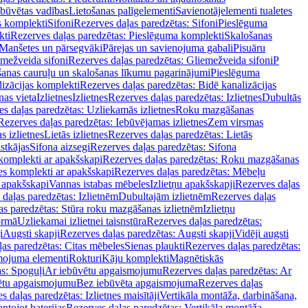
ebūvētas vadības
Lietošanas palīgelementi
Savienotājelementi tualetes
s komplekti
Sifoni
Rezerves daļas paredzētas: Sifoni
Pieslēguma
kti
Rezerves daļas paredzētas: Pieslēguma komplekti
Skalošanas
Manšetes un pārsegvāki
Pārejas un savienojuma gabali
Pisuāru
mežveida sifoni
Rezerves daļas paredzētas: Gliemežveida sifoni
P
šanas cauruļu un skalošanas līkumu pagarinājumi
Pieslēguma
izācijas komplekti
Rezerves daļas paredzētas: Bidē kanalizācijas
as vieta
Izlietnes
Izlietnes
Rezerves daļas paredzētas: Izlietnes
Dubultās
s daļas paredzētas: Uzliekamās izlietnes
Roku mazgāšanas
Rezerves daļas paredzētas: Iebūvējamas izlietnes
Zem virsmas
s izlietnes
Lietās izlietnes
Rezerves daļas paredzētas: Lietās
stkājas
Sifona aizsegi
Rezerves daļas paredzētas: Sifona
komplekti ar apakšskapi
Rezerves daļas paredzētas: Roku mazgāšanas
es komplekti ar apakšskapi
Rezerves daļas paredzētas: Mēbeļu
r apakšskapi
Vannas istabas mēbeles
Izlietņu apakšskapji
Rezerves daļas
daļas paredzētas: Izlietnēm
Dubultajām izlietnēm
Rezerves daļas
as paredzētas: Stūra roku mazgāšanas izlietnēm
Izlietņu
ormā
Uzliekamai izlietnei taisnstūra
Rezerves daļas paredzētas:
i
Augsti skapji
Rezerves daļas paredzētas: Augsti skapji
Vidēji augsti
as paredzētas: Citas mēbeles
Sienas plaukti
Rezerves daļas paredzētas:
ojuma elementi
Rokturi
Kāju komplekti
Magnētiskās
s: Spoguļi
Ar iebūvētu apgaismojumu
Rezerves daļas paredzētas: Ar
vētu apgaismojumu
Bez iebūvēta apgaismojuma
Rezerves daļas
s daļas paredzētas: Izlietnes maisītāji
Vertikāla montāža, darbināšana,
ntojot baterijas
Rezerves daļas paredzētas: Vertikāla montāža,