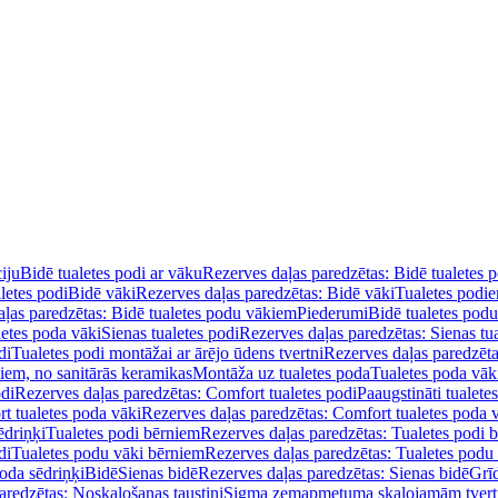
iju
Bidē tualetes podi ar vāku
Rezerves daļas paredzētas: Bidē tualetes 
letes podi
Bidē vāki
Rezerves daļas paredzētas: Bidē vāki
Tualetes podi
ļas paredzētas: Bidē tualetes podu vākiem
Piederumi
Bidē tualetes pod
letes poda vāki
Sienas tualetes podi
Rezerves daļas paredzētas: Sienas tu
di
Tualetes podi montāžai ar ārējo ūdens tvertni
Rezerves daļas paredzēta
diem, no sanitārās keramikas
Montāža uz tualetes poda
Tualetes poda vāk
odi
Rezerves daļas paredzētas: Comfort tualetes podi
Paaugstināti tualete
t tualetes poda vāki
Rezerves daļas paredzētas: Comfort tualetes poda 
ēdriņķi
Tualetes podi bērniem
Rezerves daļas paredzētas: Tualetes podi 
di
Tualetes podu vāki bērniem
Rezerves daļas paredzētas: Tualetes podu
oda sēdriņķi
Bidē
Sienas bidē
Rezerves daļas paredzētas: Sienas bidē
Grī
aredzētas: Noskalošanas taustiņi
Sigma zemapmetuma skalojamām tver