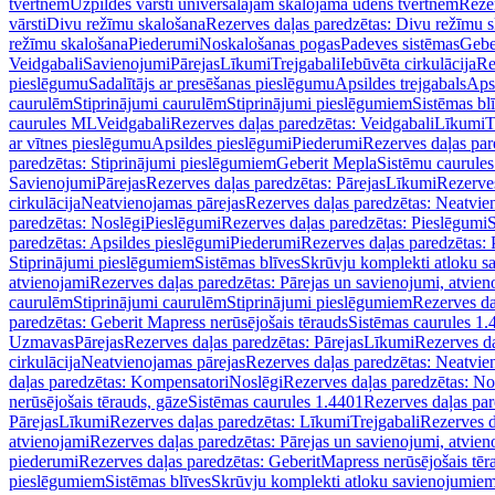
tvertnēm
Uzpildes vārsti universālajām skalojamā ūdens tvertnēm
Rezer
vārsti
Divu režīmu skalošana
Rezerves daļas paredzētas: Divu režīmu 
režīmu skalošana
Piederumi
Noskalošanas pogas
Padeves sistēmas
Gebe
Veidgabali
Savienojumi
Pārejas
Līkumi
Trejgabali
Iebūvēta cirkulācija
Re
pieslēgumu
Sadalītājs ar presēšanas pieslēgumu
Apsildes trejgabals
Apsi
caurulēm
Stiprinājumi caurulēm
Stiprinājumi pieslēgumiem
Sistēmas bl
caurules ML
Veidgabali
Rezerves daļas paredzētas: Veidgabali
Līkumi
T
ar vītnes pieslēgumu
Apsildes pieslēgumi
Piederumi
Rezerves daļas par
paredzētas: Stiprinājumi pieslēgumiem
Geberit Mepla
Sistēmu caurule
Savienojumi
Pārejas
Rezerves daļas paredzētas: Pārejas
Līkumi
Rezerves
cirkulācija
Neatvienojamas pārejas
Rezerves daļas paredzētas: Neatvie
paredzētas: Noslēgi
Pieslēgumi
Rezerves daļas paredzētas: Pieslēgumi
S
paredzētas: Apsildes pieslēgumi
Piederumi
Rezerves daļas paredzētas:
Stiprinājumi pieslēgumiem
Sistēmas blīves
Skrūvju komplekti atloku 
atvienojami
Rezerves daļas paredzētas: Pārejas un savienojumi, atvien
caurulēm
Stiprinājumi caurulēm
Stiprinājumi pieslēgumiem
Rezerves da
paredzētas: Geberit Mapress nerūsējošais tērauds
Sistēmas caurules 1.
Uzmavas
Pārejas
Rezerves daļas paredzētas: Pārejas
Līkumi
Rezerves da
cirkulācija
Neatvienojamas pārejas
Rezerves daļas paredzētas: Neatvie
daļas paredzētas: Kompensatori
Noslēgi
Rezerves daļas paredzētas: No
nerūsējošais tērauds, gāze
Sistēmas caurules 1.4401
Rezerves daļas par
Pārejas
Līkumi
Rezerves daļas paredzētas: Līkumi
Trejgabali
Rezerves d
atvienojami
Rezerves daļas paredzētas: Pārejas un savienojumi, atvien
piederumi
Rezerves daļas paredzētas: GeberitMapress nerūsējošais tēr
pieslēgumiem
Sistēmas blīves
Skrūvju komplekti atloku savienojumie