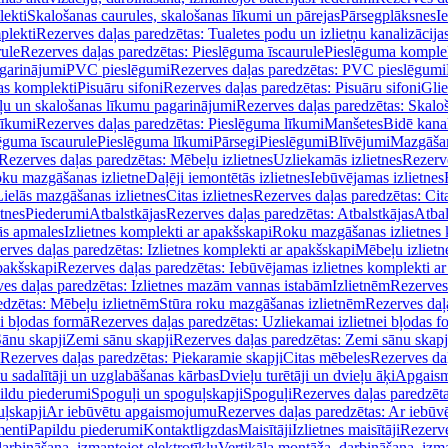
lekti
Skalošanas caurules, skalošanas līkumi un pārejas
Pārsegplāksnes
I
plekti
Rezerves daļas paredzētas: Tualetes podu un izlietņu kanalizācija
rule
Rezerves daļas paredzētas: Pieslēguma īscaurule
Pieslēguma komple
agarinājumi
PVC pieslēgumi
Rezerves daļas paredzētas: PVC pieslēgumi
jas komplekti
Pisuāru sifoni
Rezerves daļas paredzētas: Pisuāru sifoni
Glie
ļu un skalošanas līkumu pagarinājumi
Rezerves daļas paredzētas: Skalo
līkumi
Rezerves daļas paredzētas: Pieslēguma līkumi
Manšetes
Bidē kanal
ēguma īscaurule
Pieslēguma līkumi
Pārsegi
Pieslēgumi
Blīvējumi
Mazgāšan
Rezerves daļas paredzētas: Mēbeļu izlietnes
Uzliekamās izlietnes
Rezerve
oku mazgāšanas izlietne
Daļēji iemontētās izlietnes
Iebūvējamas izlietnes
Lielās mazgāšanas izlietnes
Citas izlietnes
Rezerves daļas paredzētas: Cita
etnes
Piederumi
Atbalstkājas
Rezerves daļas paredzētas: Atbalstkājas
Atbal
ās apmales
Izlietnes komplekti ar apakšskapi
Roku mazgāšanas izlietnes 
erves daļas paredzētas: Izlietnes komplekti ar apakšskapi
Mēbeļu izlietn
pakšskapi
Rezerves daļas paredzētas: Iebūvējamas izlietnes komplekti a
es daļas paredzētas: Izlietnes mazām vannas istabām
Izlietnēm
Rezerves 
edzētas: Mēbeļu izlietnēm
Stūra roku mazgāšanas izlietnēm
Rezerves daļ
ei bļodas formā
Rezerves daļas paredzētas: Uzliekamai izlietnei bļodas f
Sānu skapji
Zemi sānu skapji
Rezerves daļas paredzētas: Zemi sānu skapj
Rezerves daļas paredzētas: Piekaramie skapji
Citas mēbeles
Rezerves daļ
u sadalītāji un uzglabāšanas kārbas
Dvieļu turētāji un dvieļu āķi
Apgaism
ildu piederumi
Spoguļi un spoguļskapji
Spoguļi
Rezerves daļas paredzēta
uļskapji
Ar iebūvētu apgaismojumu
Rezerves daļas paredzētas: Ar iebū
enti
Papildu piederumi
Kontaktligzdas
Maisītāji
Izlietnes maisītāji
Rezerve
arbināšana, izmantojot elektrotīklu
Vertikāla montāža, darbināšana, izma