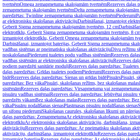
tvertnēm
Omega zemapmetuma skalojamām tvertnēm
Rezerves daļas 
zemapmetuma skalojamām tvertnēm
Delta zemapmetuma skalojamām 
paredzētas: Twinline zemapmetuma skalojamām tvertnēm
Piederumi
Pa
ar elektronisku skalošanas aktivizāciju
Darbināšanai, izmantojot elek
Geberit Sigma zemapmetuma skalojamām tvertnēm, 12 cm
Darbināšan
elektrotīklu, Geberit Sigma zemapmetuma skalojamām tvertnēm, 8 c
izmantojot elektrotīklu, Geberit Omega zemapmetuma skalojamām tv
Darbināšanai, izmantojot baterijas, Geberit Sigma zemapmetuma ska
vadības sistēmas ar pneimatisku skalošanas aktivizāciju
Divu režīmu s
noskalošanai
Piederumi tualetes podu vadības sistēmām
Rezerves daļas
vadības sistēmām ar elektronisku skalošanas aktivizāciju
Rezerves daļa
podiem paredzēti sanitārie moduļi
Rezerves daļas paredzētas: Tualetes
daļas paredzētas: Grīdas tualetes podiem
Piederumi
Rezerves daļas par
bidē
Rezerves daļas paredzētas: Sienas un grīdas bidē
Pisuārs
Pisuāri, 
paredzētas: Bez vāka
Pisuāri, skalošanas režīms, bez skalošanas malas
sistēmām
Rezerves daļas paredzētas: Virsapmetuma vai zemapmetuma 
pisuāru vadības sistēmai
Rezerves daļas paredzētas: Iebūvētai pisuāru 
paredzēts vākam
Bez skalošanas malas
Rezerves daļas paredzētas: Bez
vāka
Pisuāru nodalīšanas sienas
Plastmasas pisuāru nodalīšanas sienas
S
un sifonu piederumi
Skalošanas caurules, skalošanas līkumi un pārejas
daļas paredzētas: Zemapmetuma
Ar elektronisku skalošanas aktivizācij
elektrotīklu
Ar elektronisku skalošanas aktivizāciju, darbināšana, izman
aktivizāciju
Rezerves daļas paredzētas: Ar pneimatisku skalošanas akti
aktivizāciju, darbināšana, izmantojot elektrotīklu
Rezerves daļas paredz
izmantojot baterijas
Rezerves daļas paredzētas: Ar elektronisku skalošan