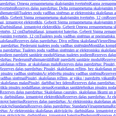
paredzētas: Omega zemapmetuma skalojamām tvertnēm
Kappa zemapme
tvertnēm
Rezerves daļas paredzētas: Delta zemapmetuma skalojamām t
līgmateriāli
Tualetes podu vadības sistēmas ar elektronisku skalošanas a
trotīklu, Geberit Sigma zemapmetuma skalojamām tvertnēm, 12 cm
Rezer
ai, izmantojot elektrotīklu, Geberit Sigma zemapmetuma skalojamām t
m
Darbināšanai, izmantojot elektrotīklu, Geberit Omega zemapmetuma 
ertnēm, 12 cm
Darbināšanai, izmantojot baterijas, Geberit Sigma zem
lojamām tvertnēm, 12 cm
Tualetes podu vadības sistēmas ar pneimatisku 
kalošanai
Rezerves daļas paredzētas: Divu režīmu skalošanai
Vienrežīma
 paredzētas: Piederumi tualetes podu vadības sistēmām
Montāžas kompl
s paredzētas: Tualetes podu vadības sistēmām ar elektronisku skalošana
 podiem paredzēti sanitārie moduļi
Sienas tualetes podiem
Rezerves daļas
edzētas: Piederumi
Palīgmateriāli
Bidē paredzēti sanitārie moduļi
Rezerves
skalošanas režīms, ar skalošanas malu
Rezerves daļas paredzētas: Pisuāri
Rezerves daļas paredzētas: Pisuāri, skalošanas režīms, bez skalošanas m
pisuāru vadības sistēmām
Ar iebūvētu pisuāru vadības sistēmu
Rezerves
vadības sistēmai
Pisuāri, skalošanas režīms, ar vāku / paredzēts vākam
Re
 skalošanas malas
Pisuāri, darbībai bez ūdens
Rezerves daļas paredzētas:
tikla pisuāru nodalīšanas sienas
Keramikas sanitārtehnikas pisuāru noda
Rezerves daļas paredzētas: Skalošanas caurules, skalošanas līkumi un p
u, darbināšana, izmantojot elektrotīklu
Rezerves daļas paredzētas: Ar el
tojot baterijas
Rezerves daļas paredzētas: Ar elektronisku skalošanas akt
vizāciju
Standarta
Rezerves daļas paredzētas: Standarta
Virsapmetuma
Re
ētas: Ar elektronisku skalošanas aktivizāciju, darbināšana, izmantojot e
as aktivizāciju, darbināšana, izmantojot baterijas
Piederumi
Rezerves da