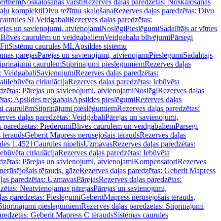
vertnēm
Noskalošanas vārsti
Rezerves daļas paredzētas: Noskalošanas
taļu komplekti
Divu režīmu skalošana
Rezerves daļas paredzētas: Divu
caurules SL
Veidgabali
Rezerves daļas paredzētas:
ejas un savienojumi, atvienojami
Noslēgi
Pieslēgumi
Sadalītājs ar vītnes
i
Blīves caurulēm un veidgabaliem
Veidgabalu blīvējumi
Pārsegi
Fit
Sistēmu caurules ML
Apsildes sistēmu
amas pārejas
Pārejas un savienojumi, atvienojami
Pieslēgumi
Sadalītājs
iprinājumi caurulēm
Stiprinājumi pieslēgumiem
Rezerves daļas
: Veidgabali
Savienojumi
Rezerves daļas paredzētas:
ali
Iebūvēta cirkulācija
Rezerves daļas paredzētas: Iebūvēta
dzētas: Pārejas un savienojumi, atvienojami
Noslēgi
Rezerves daļas
tas: Apsildes trejgabals
Apsildes pieslēgumi
Rezerves daļas
mi caurulēm
Stiprinājumi pieslēgumiem
Rezerves daļas paredzētas:
rves daļas paredzētas: Veidgabali
Pārejas un savienojumi,
s paredzētas: Piederumi
Blīves caurulēm un veidgabaliem
Pārsegi
 tērauds
Geberit Mapress nerūsējošais tērauds
Rezerves daļas
ules 1.4521
Caurules nipelis
Uzmavas
Rezerves daļas paredzētas:
Iebūvēta cirkulācija
Rezerves daļas paredzētas: Iebūvēta
dzētas: Pārejas un savienojumi, atvienojami
Kompensatori
Rezerves
nerūsējošais tērauds, gāze
Rezerves daļas paredzētas: Geberit Mapress
ļas paredzētas: Uzmavas
Pārejas
Rezerves daļas paredzētas:
zētas: Neatvienojamas pārejas
Pārejas un savienojumi,
ļas paredzētas: Pieslēgumi
GeberitMapress nerūsējošais tērauds,
Stiprinājumi pieslēgumiem
Rezerves daļas paredzētas: Stiprinājumi
aredzētas: Geberit Mapress C tērauds
Sistēmas caurules