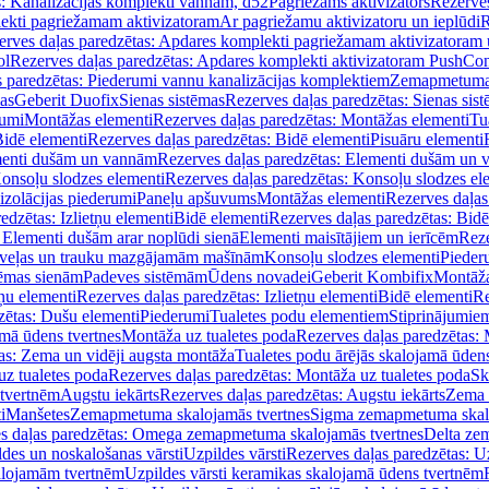
s: Kanalizācijas komplekti vannām, d52
Pagriežams aktivizators
Rezerves
lekti pagriežamam aktivizatoram
Ar pagriežamu aktivizatoru un ieplūdi
R
erves daļas paredzētas: Apdares komplekti pagriežamam aktivizatoram 
ol
Rezerves daļas paredzētas: Apdares komplekti aktivizatoram PushCon
s paredzētas: Piederumi vannu kanalizācijas komplektiem
Zemapmetuma c
mas
Geberit Duofix
Sienas sistēmas
Rezerves daļas paredzētas: Sienas sis
rumi
Montāžas elementi
Rezerves daļas paredzētas: Montāžas elementi
Tu
idē elementi
Rezerves daļas paredzētas: Bidē elementi
Pisuāru elementi
enti dušām un vannām
Rezerves daļas paredzētas: Elementi dušām un
onsoļu slodzes elementi
Rezerves daļas paredzētas: Konsoļu slodzes el
izolācijas piederumi
Paneļu apšuvums
Montāžas elementi
Rezerves daļas
edzētas: Izlietņu elementi
Bidē elementi
Rezerves daļas paredzētas: Bidē
 Elementi dušām arar noplūdi sienā
Elementi maisītājiem un ierīcēm
Reze
i veļas un trauku mazgājamām mašīnām
Konsoļu slodzes elementi
Pieder
tēmas sienām
Padeves sistēmām
Ūdens novadei
Geberit Kombifix
Montāža
tņu elementi
Rezerves daļas paredzētas: Izlietņu elementi
Bidē elementi
Re
zētas: Dušu elementi
Piederumi
Tualetes podu elementiem
Stiprinājumie
amā ūdens tvertnes
Montāža uz tualetes poda
Rezerves daļas paredzētas: 
as: Zema un vidēji augsta montāža
Tualetes podu ārējās skalojamā ūdens
z tualetes poda
Rezerves daļas paredzētas: Montāža uz tualetes poda
Sk
 tvertnēm
Augstu iekārts
Rezerves daļas paredzētas: Augstu iekārts
Zema 
i
Manšetes
Zemapmetuma skalojamās tvertnes
Sigma zemapmetuma skalo
s daļas paredzētas: Omega zemapmetuma skalojamās tvertnes
Delta ze
des un noskalošanas vārsti
Uzpildes vārsti
Rezerves daļas paredzētas: Uz
alojamām tvertnēm
Uzpildes vārsti keramikas skalojamā ūdens tvertnēm