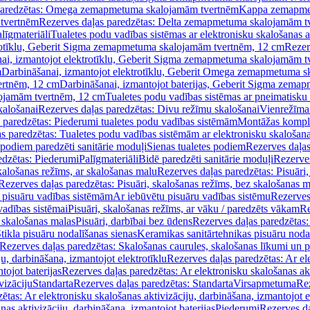
paredzētas: Omega zemapmetuma skalojamām tvertnēm
Kappa zemapme
tvertnēm
Rezerves daļas paredzētas: Delta zemapmetuma skalojamām t
līgmateriāli
Tualetes podu vadības sistēmas ar elektronisku skalošanas a
trotīklu, Geberit Sigma zemapmetuma skalojamām tvertnēm, 12 cm
Rezer
ai, izmantojot elektrotīklu, Geberit Sigma zemapmetuma skalojamām t
m
Darbināšanai, izmantojot elektrotīklu, Geberit Omega zemapmetuma 
ertnēm, 12 cm
Darbināšanai, izmantojot baterijas, Geberit Sigma zem
lojamām tvertnēm, 12 cm
Tualetes podu vadības sistēmas ar pneimatisku 
kalošanai
Rezerves daļas paredzētas: Divu režīmu skalošanai
Vienrežīma
 paredzētas: Piederumi tualetes podu vadības sistēmām
Montāžas kompl
s paredzētas: Tualetes podu vadības sistēmām ar elektronisku skalošana
 podiem paredzēti sanitārie moduļi
Sienas tualetes podiem
Rezerves daļas
edzētas: Piederumi
Palīgmateriāli
Bidē paredzēti sanitārie moduļi
Rezerves
skalošanas režīms, ar skalošanas malu
Rezerves daļas paredzētas: Pisuāri
Rezerves daļas paredzētas: Pisuāri, skalošanas režīms, bez skalošanas m
pisuāru vadības sistēmām
Ar iebūvētu pisuāru vadības sistēmu
Rezerves
vadības sistēmai
Pisuāri, skalošanas režīms, ar vāku / paredzēts vākam
Re
 skalošanas malas
Pisuāri, darbībai bez ūdens
Rezerves daļas paredzētas:
tikla pisuāru nodalīšanas sienas
Keramikas sanitārtehnikas pisuāru noda
Rezerves daļas paredzētas: Skalošanas caurules, skalošanas līkumi un p
u, darbināšana, izmantojot elektrotīklu
Rezerves daļas paredzētas: Ar el
tojot baterijas
Rezerves daļas paredzētas: Ar elektronisku skalošanas akt
vizāciju
Standarta
Rezerves daļas paredzētas: Standarta
Virsapmetuma
Re
ētas: Ar elektronisku skalošanas aktivizāciju, darbināšana, izmantojot e
as aktivizāciju, darbināšana, izmantojot baterijas
Piederumi
Rezerves da