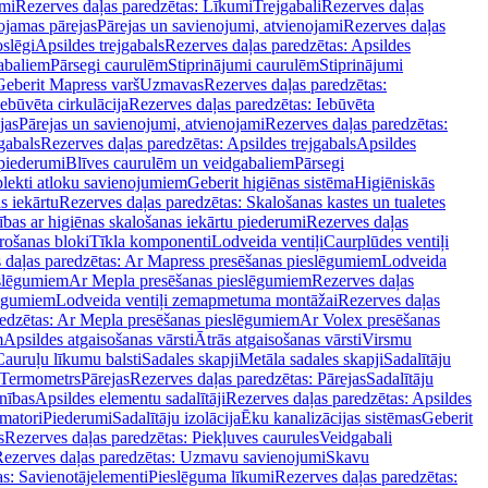
mi
Rezerves daļas paredzētas: Līkumi
Trejgabali
Rezerves daļas
ojamas pārejas
Pārejas un savienojumi, atvienojami
Rezerves daļas
slēgi
Apsildes trejgabals
Rezerves daļas paredzētas: Apsildes
abaliem
Pārsegi caurulēm
Stiprinājumi caurulēm
Stiprinājumi
Geberit Mapress varš
Uzmavas
Rezerves daļas paredzētas:
Iebūvēta cirkulācija
Rezerves daļas paredzētas: Iebūvēta
jas
Pārejas un savienojumi, atvienojami
Rezerves daļas paredzētas:
gabals
Rezerves daļas paredzētas: Apsildes trejgabals
Apsildes
 piederumi
Blīves caurulēm un veidgabaliem
Pārsegi
lekti atloku savienojumiem
Geberit higiēnas sistēma
Higiēniskās
s iekārtu
Rezerves daļas paredzētas: Skalošanas kastes un tualetes
ības ar higiēnas skalošanas iekārtu piederumi
Rezerves daļas
rošanas bloki
Tīkla komponenti
Lodveida ventiļi
Caurplūdes ventiļi
 daļas paredzētas: Ar Mapress presēšanas pieslēgumiem
Lodveida
eslēgumiem
Ar Mepla presēšanas pieslēgumiem
Rezerves daļas
lēgumiem
Lodveida ventiļi zemapmetuma montāžai
Rezerves daļas
redzētas: Ar Mepla presēšanas pieslēgumiem
Ar Volex presēšanas
m
Apsildes atgaisošanas vārsti
Ātrās atgaisošanas vārsti
Virsmu
Cauruļu līkumu balsti
Sadales skapji
Metāla sadales skapji
Sadalītāju
Termometrs
Pārejas
Rezerves daļas paredzētas: Pārejas
Sadalītāju
nības
Apsildes elementu sadalītāji
Rezerves daļas paredzētas: Apsildes
matori
Piederumi
Sadalītāju izolācija
Ēku kanalizācijas sistēmas
Geberit
s
Rezerves daļas paredzētas: Piekļuves caurules
Veidgabali
ezerves daļas paredzētas: Uzmavu savienojumi
Skavu
as: Savienotājelementi
Pieslēguma līkumi
Rezerves daļas paredzētas: