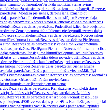
šana, izmantojot ģeneratoru
Vertikāla montāža, vienas sviras
rotīklu
Montāža pie sienas, darbināšana, izmantojot baterijas
Rezerves
paredzētas: Montāža pie sienas, darbināšana, izmantojot
 daļas paredzētas: Piederumi
Izlietnes maisītājiem
Rezerves daļas
s daļas paredzētas: Noteces sifoni izlietnēm
P veida sifoni
Rezerves
izlietnēm
Rezerves daļas paredzētas: Pudeļsifoni izlietnēm
Pudeļsifoni
paredzētas: Zemapmetuma sifoni
Izlietnes pieslēgumi
Rezerves daļas
i
Noteces sifoni izlietnēm
Rezerves daļas paredzētas: Noteces sifoni
lēgumi
Pieslēguma īscaurule
Rezerves daļas paredzētas: Pieslēguma
a sifoni
Rezerves daļas paredzētas: P veida sifoni
Zemapmetuma
s daļas paredzētas: Pieslēgumi
Piederumi
Noteces sifoni saimniecības
daļas paredzētas: Pieslēguma līkumi
Pieslēguma īscaurule
Rezerves
mi
Dušas un vannas
Dušas
Grīdas ūdens novade dušām
Rezerves daļas
edzētas: Piederumi dušas kanāliem
Dušas grīdas noteces
Rezerves
nas līmeņa noplūdes
Rezerves daļas paredzētas: Sienas līmeņa
es daļas paredzētas: Dušas paliktņi un dušas virsmas
Mākslīgā
dušas virsmas
Montāžas elementi
Rezerves daļas paredzētas: Montāžas
ovietošanas kārbas dušām
Nišas novietošanas
ti un komplekti ar šķērsstieņiem un sienas
m, d52
Rezerves daļas paredzētas: Kanalizācijas komplekti dušas
 vāciņa
Izplūdes vāciņš
Rezerves daļas paredzētas: Izplūdes
āciņu
Rezerves daļas paredzētas: Ar izplūdes vāciņu
Bez izplūdes
s paliktņiem, d90
Rezerves daļas paredzētas: Kanalizācijas komplekti
plūdes vāciņa
Izplūdes vāciņš
Rezerves daļas paredzētas: Izplūdes