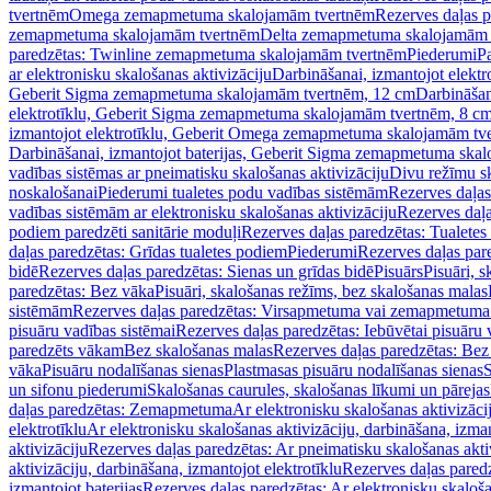
tvertnēm
Omega zemapmetuma skalojamām tvertnēm
Rezerves daļas 
zemapmetuma skalojamām tvertnēm
Delta zemapmetuma skalojamām 
paredzētas: Twinline zemapmetuma skalojamām tvertnēm
Piederumi
Pa
ar elektronisku skalošanas aktivizāciju
Darbināšanai, izmantojot elek
Geberit Sigma zemapmetuma skalojamām tvertnēm, 12 cm
Darbināšan
elektrotīklu, Geberit Sigma zemapmetuma skalojamām tvertnēm, 8 c
izmantojot elektrotīklu, Geberit Omega zemapmetuma skalojamām tv
Darbināšanai, izmantojot baterijas, Geberit Sigma zemapmetuma ska
vadības sistēmas ar pneimatisku skalošanas aktivizāciju
Divu režīmu s
noskalošanai
Piederumi tualetes podu vadības sistēmām
Rezerves daļas
vadības sistēmām ar elektronisku skalošanas aktivizāciju
Rezerves daļa
podiem paredzēti sanitārie moduļi
Rezerves daļas paredzētas: Tualetes
daļas paredzētas: Grīdas tualetes podiem
Piederumi
Rezerves daļas par
bidē
Rezerves daļas paredzētas: Sienas un grīdas bidē
Pisuārs
Pisuāri, 
paredzētas: Bez vāka
Pisuāri, skalošanas režīms, bez skalošanas malas
sistēmām
Rezerves daļas paredzētas: Virsapmetuma vai zemapmetuma 
pisuāru vadības sistēmai
Rezerves daļas paredzētas: Iebūvētai pisuāru 
paredzēts vākam
Bez skalošanas malas
Rezerves daļas paredzētas: Bez
vāka
Pisuāru nodalīšanas sienas
Plastmasas pisuāru nodalīšanas sienas
S
un sifonu piederumi
Skalošanas caurules, skalošanas līkumi un pārejas
daļas paredzētas: Zemapmetuma
Ar elektronisku skalošanas aktivizācij
elektrotīklu
Ar elektronisku skalošanas aktivizāciju, darbināšana, izman
aktivizāciju
Rezerves daļas paredzētas: Ar pneimatisku skalošanas akti
aktivizāciju, darbināšana, izmantojot elektrotīklu
Rezerves daļas paredz
izmantojot baterijas
Rezerves daļas paredzētas: Ar elektronisku skalošan