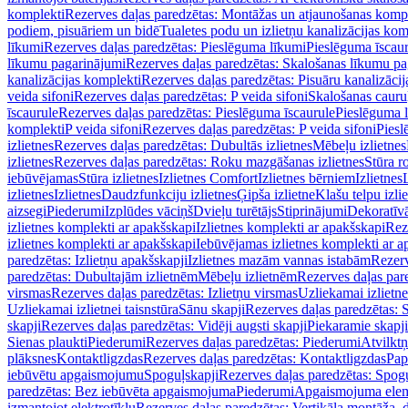
komplekti
Rezerves daļas paredzētas: Montāžas un atjaunošanas komp
podiem, pisuāriem un bidē
Tualetes podu un izlietņu kanalizācijas kom
līkumi
Rezerves daļas paredzētas: Pieslēguma līkumi
Pieslēguma īscau
līkumu pagarinājumi
Rezerves daļas paredzētas: Skalošanas līkumu p
kanalizācijas komplekti
Rezerves daļas paredzētas: Pisuāru kanalizāci
veida sifoni
Rezerves daļas paredzētas: P veida sifoni
Skalošanas cauru
īscaurule
Rezerves daļas paredzētas: Pieslēguma īscaurule
Pieslēguma 
komplekti
P veida sifoni
Rezerves daļas paredzētas: P veida sifoni
Piesl
izlietnes
Rezerves daļas paredzētas: Dubultās izlietnes
Mēbeļu izlietnes
izlietnes
Rezerves daļas paredzētas: Roku mazgāšanas izlietnes
Stūra r
iebūvējamas
Stūra izlietnes
Izlietnes Comfort
Izlietnes bērniem
Izlietnes
izlietnes
Izlietnes
Daudzfunkciju izlietnes
Ģipša izlietne
Klašu telpu izli
aizsegi
Piederumi
Izplūdes vāciņš
Dvieļu turētājs
Stiprinājumi
Dekoratīv
izlietnes komplekti ar apakšskapi
Izlietnes komplekti ar apakšskapi
Rez
izlietnes komplekti ar apakšskapi
Iebūvējamas izlietnes komplekti ar a
paredzētas: Izlietņu apakšskapji
Izlietnes mazām vannas istabām
Rezerv
paredzētas: Dubultajām izlietnēm
Mēbeļu izlietnēm
Rezerves daļas par
virsmas
Rezerves daļas paredzētas: Izlietņu virsmas
Uzliekamai izlietn
Uzliekamai izlietnei taisnstūra
Sānu skapji
Rezerves daļas paredzētas: 
skapji
Rezerves daļas paredzētas: Vidēji augsti skapji
Piekaramie skapji
Sienas plaukti
Piederumi
Rezerves daļas paredzētas: Piederumi
Atvilktņ
plāksnes
Kontaktligzdas
Rezerves daļas paredzētas: Kontaktligzdas
Pap
iebūvētu apgaismojumu
Spoguļskapji
Rezerves daļas paredzētas: Spog
paredzētas: Bez iebūvēta apgaismojuma
Piederumi
Apgaismojuma elem
izmantojot elektrotīklu
Rezerves daļas paredzētas: Vertikāla montāža, d