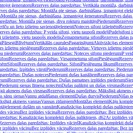
ntojot ģeneratoru
Rezerves daļas paredzētas: Vertikāla montāža, darbinā
ves daļas paredzētas: Montāža pie sienas, darbināšana, izmantojot elekt
s
Montāža pie sienas, darbināšana, izmantojot ģeneratoru
Rezerves daļas 
redzētas: Montāža pie sienas, divu rokturu maisītājs
Piederumi
Rezerves
erīču un lieto izlietņu savienotājelementi
Noteces sifoni izlietnēm
Rezerve
rves daļas paredzētas: P veida sifoni, vietu taupoši modeļi
Pudeļsifoni 
 izlietnēm, vietu taupošs modelis
Zemapmetuma sifoni
Rezerves daļas 
i
Pārsegi
Blīvējumi
Vertikālās caurules
Pagarinājumi
Aktivizācijas element
es izlietņu pieslēgumi
Rezerves daļas paredzētas: Virtuves izlietņu pies
nu piederumi
Rezerves daļas paredzētas: Noteces sifonu piederumi
P veid
ifoni
Rezerves daļas paredzētas: Virsapmetuma sifoni
Pieslēgumi
Rezerve
tnēm
Sifoni
Rezerves daļas paredzētas: Sifoni
Pieslēguma līkumi
Rezerves 
redzētas: Izplūdes vārsti
Piederumi
Rezerves daļas paredzētas: Piederu
 paredzētas: Dušas noteces
Piederumi dušas kanāliem
Rezerves daļas par
rumi
Rezerves daļas paredzētas: Dušas pamatnes izplūdes piederumi
Sie
 Piederumi sienas līmeņa notecēm
Dušas paliktņi un dušas virsmas
Rezerv
gā akmens dušas virsmas
Rezerves daļas paredzētas: Mākslīgā akmens 
s sānu sienas
Vannu atdalīšanas elementi
Dušas durvis
Piederumi
Nišas n
kslīgā akmens vannas
Vannas zīdaiņiem
Montāžas elementi
Kāju komplek
otājelementi dušām un vannām
Kanalizācijas komplekti dušas paliktņie
ūdes vāciņu
Bez izplūdes vāciņa
Rezerves daļas paredzētas: Bez izplūdes
aredzētas: Kanalizācijas komplekti dušas paliktņiem, d62
Ar izplūdes v
Rezerves daļas paredzētas: Izplūdes vāciņš
Kanalizācijas komplekti duša
r izplūdes vāciņu
Bez izplūdes vāciņa
Rezerves daļas paredzētas: Bez iz