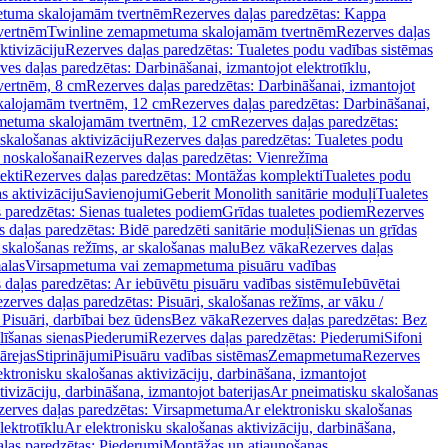
tuma skalojamām tvertnēm
Rezerves daļas paredzētas: Kappa
vertnēm
Twinline zemapmetuma skalojamām tvertnēm
Rezerves daļas
ktivizāciju
Rezerves daļas paredzētas: Tualetes podu vadības sistēmas
ves daļas paredzētas: Darbināšanai, izmantojot elektrotīklu,
vertnēm, 8 cm
Rezerves daļas paredzētas: Darbināšanai, izmantojot
skalojamām tvertnēm, 12 cm
Rezerves daļas paredzētas: Darbināšanai,
apmetuma skalojamām tvertnēm, 12 cm
Rezerves daļas paredzētas:
skalošanas aktivizāciju
Rezerves daļas paredzētas: Tualetes podu
 noskalošanai
Rezerves daļas paredzētas: Vienrežīma
ekti
Rezerves daļas paredzētas: Montāžas komplekti
Tualetes podu
s aktivizāciju
Savienojumi
Geberit Monolith sanitārie moduļi
Tualetes
 paredzētas: Sienas tualetes podiem
Grīdas tualetes podiem
Rezerves
 daļas paredzētas: Bidē paredzēti sanitārie moduļi
Sienas un grīdas
, skalošanas režīms, ar skalošanas malu
Bez vāka
Rezerves daļas
alas
Virsapmetuma vai zemapmetuma pisuāru vadības
 daļas paredzētas: Ar iebūvētu pisuāru vadības sistēmu
Iebūvētai
zerves daļas paredzētas: Pisuāri, skalošanas režīms, ar vāku /
 Pisuāri, darbībai bez ūdens
Bez vāka
Rezerves daļas paredzētas: Bez
līšanas sienas
Piederumi
Rezerves daļas paredzētas: Piederumi
Sifoni
ārejas
Stiprinājumi
Pisuāru vadības sistēmas
Zemapmetuma
Rezerves
ektronisku skalošanas aktivizāciju, darbināšana, izmantojot
ivizāciju, darbināšana, izmantojot baterijas
Ar pneimatisku skalošanas
zerves daļas paredzētas: Virsapmetuma
Ar elektronisku skalošanas
lektrotīklu
Ar elektronisku skalošanas aktivizāciju, darbināšana,
ļas paredzētas: Piederumi
Montāžas un atjaunošanas