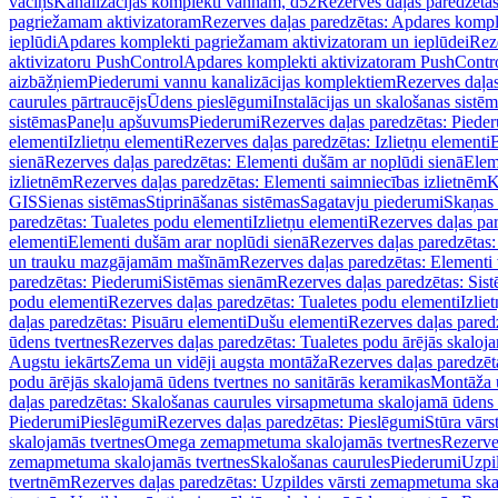
vāciņš
Kanalizācijas komplekti vannām, d52
Rezerves daļas paredzēta
pagriežamam aktivizatoram
Rezerves daļas paredzētas: Apdares komp
ieplūdi
Apdares komplekti pagriežamam aktivizatoram un ieplūdei
Rez
aktivizatoru PushControl
Apdares komplekti aktivizatoram PushContr
aizbāžņiem
Piederumi vannu kanalizācijas komplektiem
Rezerves daļa
caurules pārtraucējs
Ūdens pieslēgumi
Instalācijas un skalošanas sistē
sistēmas
Paneļu apšuvums
Piederumi
Rezerves daļas paredzētas: Piede
elementi
Izlietņu elementi
Rezerves daļas paredzētas: Izlietņu elementi
B
sienā
Rezerves daļas paredzētas: Elementi dušām ar noplūdi sienā
Elem
izlietnēm
Rezerves daļas paredzētas: Elementi saimniecības izlietnēm
K
GIS
Sienas sistēmas
Stiprināšanas sistēmas
Sagatavju piederumi
Skaņas 
paredzētas: Tualetes podu elementi
Izlietņu elementi
Rezerves daļas par
elementi
Elementi dušām arar noplūdi sienā
Rezerves daļas paredzētas:
un trauku mazgājamām mašīnām
Rezerves daļas paredzētas: Element
paredzētas: Piederumi
Sistēmas sienām
Rezerves daļas paredzētas: Sis
podu elementi
Rezerves daļas paredzētas: Tualetes podu elementi
Izlie
daļas paredzētas: Pisuāru elementi
Dušu elementi
Rezerves daļas pared
ūdens tvertnes
Rezerves daļas paredzētas: Tualetes podu ārējās skaloj
Augstu iekārts
Zema un vidēji augsta montāža
Rezerves daļas paredzēt
podu ārējās skalojamā ūdens tvertnes no sanitārās keramikas
Montāža u
daļas paredzētas: Skalošanas caurules virsapmetuma skalojamā ūdens
Piederumi
Pieslēgumi
Rezerves daļas paredzētas: Pieslēgumi
Stūra vārst
skalojamās tvertnes
Omega zemapmetuma skalojamās tvertnes
Rezerve
zemapmetuma skalojamās tvertnes
Skalošanas caurules
Piederumi
Uzpil
tvertnēm
Rezerves daļas paredzētas: Uzpildes vārsti zemapmetuma sk