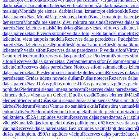
darbināšana, izmantojot baterijas
Vertikāla montāža, darbināšana, izma
maisītājs
Montāža pie sienas, darbināšana, izmantojot elektrotīklu
Rezer
daļas paredzētas: Montāža pie sienas, darbināšana, izmantojot baterija
ģeneratoru
Montāža pie sienas, divu rokturu maisītājs
Rezerves daļas pa
paredzētas: Izlietnes maisītājiem
Mazgāšanas vietas, virtuves izlietņu, i
daļas paredzētas: P veida sifoni
P veida sifoni, vietu taupoši modeļi
Reze
izlietnēm, vietu taupošs modelis
Rezerves daļas paredzētas: Pudeļsifoni
paredzētas: Izlietnes pieslēgumi
Pieslēguma īscaurule
Pieslēguma līkum
izlietnēm
P veida sifoni
Rezerves daļas paredzētas: P veida sifoni
Virtuv
īscaurule
Piederumi
Rezerves daļas paredzētas: Piederumi
Noteces sifo
sifoni
Rezerves daļas paredzētas: Zemapmetuma sifoni
Virsapmetuma s
izlietnēm
Rezerves daļas paredzētas: Noteces sifoni saimniecības izlie
daļas paredzētas: Pieslēguma īscaurule
Izplūdes vārsti
Rezerves daļas pa
paredzētas: Grīdas ūdens novade dušām
Dušas noteces
Rezerves daļas
daļas paredzētas: Dušas grīdas noteces
Dušas pamatnes izplūdes piede
noplūdes
Piederumi sienas līmeņa notecēm
Rezerves daļas paredzētas:
akmens dušas virsmas un Geberit Duofix uzstādīšanas elementi
Mākslī
elementi
Piederumi
Dušas sānu sienas
Dušas sānu sienas
“Walk-in” duša
kārbas
Piederumi
Vannas
Vannas no sanitārā akrila
Taisnstūra vannas
Mā
enkurskrūvēm
Piederumi
Remonta komplekti
Papildu piederumi
Savien
paliktņiem, d52
Ar izplūdes vāciņu
Rezerves daļas paredzētas: Ar izpl
vāciņš
Kanalizācijas komplekti dušas paliktņiem, d62
Rezerves daļas p
vāciņa
Rezerves daļas paredzētas: Bez izplūdes vāciņa
Izplūdes vāciņš
dušas paliktņiem, d90
Ar izplūdes vāciņu
Rezerves daļas paredzētas: A