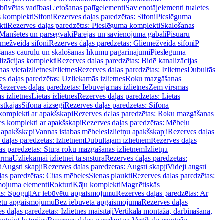
ebūvētas vadības
Lietošanas palīgelementi
Savienotājelementi tualetes
s komplekti
Sifoni
Rezerves daļas paredzētas: Sifoni
Pieslēguma
kti
Rezerves daļas paredzētas: Pieslēguma komplekti
Skalošanas
Manšetes un pārsegvāki
Pārejas un savienojuma gabali
Pisuāru
mežveida sifoni
Rezerves daļas paredzētas: Gliemežveida sifoni
P
šanas cauruļu un skalošanas līkumu pagarinājumi
Pieslēguma
izācijas komplekti
Rezerves daļas paredzētas: Bidē kanalizācijas
as vieta
Izlietnes
Izlietnes
Rezerves daļas paredzētas: Izlietnes
Dubultās
s daļas paredzētas: Uzliekamās izlietnes
Roku mazgāšanas
Rezerves daļas paredzētas: Iebūvējamas izlietnes
Zem virsmas
s izlietnes
Lietās izlietnes
Rezerves daļas paredzētas: Lietās
stkājas
Sifona aizsegi
Rezerves daļas paredzētas: Sifona
komplekti ar apakšskapi
Rezerves daļas paredzētas: Roku mazgāšanas
es komplekti ar apakšskapi
Rezerves daļas paredzētas: Mēbeļu
r apakšskapi
Vannas istabas mēbeles
Izlietņu apakšskapji
Rezerves daļas
daļas paredzētas: Izlietnēm
Dubultajām izlietnēm
Rezerves daļas
as paredzētas: Stūra roku mazgāšanas izlietnēm
Izlietņu
ormā
Uzliekamai izlietnei taisnstūra
Rezerves daļas paredzētas:
i
Augsti skapji
Rezerves daļas paredzētas: Augsti skapji
Vidēji augsti
as paredzētas: Citas mēbeles
Sienas plaukti
Rezerves daļas paredzētas:
ojuma elementi
Rokturi
Kāju komplekti
Magnētiskās
s: Spoguļi
Ar iebūvētu apgaismojumu
Rezerves daļas paredzētas: Ar
vētu apgaismojumu
Bez iebūvēta apgaismojuma
Rezerves daļas
s daļas paredzētas: Izlietnes maisītāji
Vertikāla montāža, darbināšana,
ntojot baterijas
Rezerves daļas paredzētas: Vertikāla montāža,