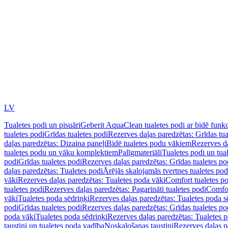
LV
Tualetes podi un pisuāri
Geberit AquaClean tualetes podi ar bidē funkc
tualetes podi
Grīdas tualetes podi
Rezerves daļas paredzētas: Grīdas tua
daļas paredzētas: Dizaina paneļi
Bidē tualetes podu vākiem
Rezerves da
tualetes podu un vāku komplektiem
Palīgmateriāli
Tualetes podi un tua
podi
Grīdas tualetes podi
Rezerves daļas paredzētas: Grīdas tualetes po
daļas paredzētas: Tualetes podi
Ārējās skalojamās tvertnes tualetes po
vāki
Rezerves daļas paredzētas: Tualetes poda vāki
Comfort tualetes p
tualetes podi
Rezerves daļas paredzētas: Pagarināti tualetes podi
Comfor
vāki
Tualetes poda sēdriņķi
Rezerves daļas paredzētas: Tualetes poda s
podi
Grīdas tualetes podi
Rezerves daļas paredzētas: Grīdas tualetes po
poda vāki
Tualetes poda sēdriņķi
Rezerves daļas paredzētas: Tualetes p
taustiņi un tualetes poda vadība
Noskalošanas taustiņi
Rezerves daļas p