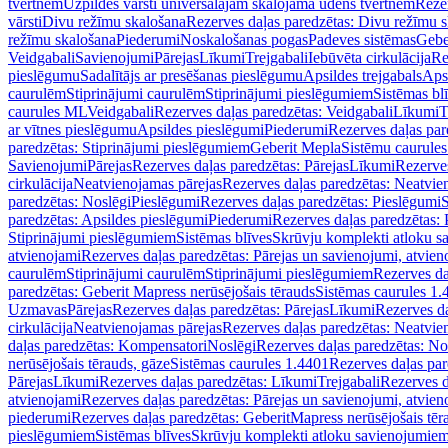
tvertnēm
Uzpildes vārsti universālajām skalojamā ūdens tvertnēm
Rezer
vārsti
Divu režīmu skalošana
Rezerves daļas paredzētas: Divu režīmu 
režīmu skalošana
Piederumi
Noskalošanas pogas
Padeves sistēmas
Gebe
Veidgabali
Savienojumi
Pārejas
Līkumi
Trejgabali
Iebūvēta cirkulācija
Re
pieslēgumu
Sadalītājs ar presēšanas pieslēgumu
Apsildes trejgabals
Apsi
caurulēm
Stiprinājumi caurulēm
Stiprinājumi pieslēgumiem
Sistēmas bl
caurules ML
Veidgabali
Rezerves daļas paredzētas: Veidgabali
Līkumi
T
ar vītnes pieslēgumu
Apsildes pieslēgumi
Piederumi
Rezerves daļas par
paredzētas: Stiprinājumi pieslēgumiem
Geberit Mepla
Sistēmu caurule
Savienojumi
Pārejas
Rezerves daļas paredzētas: Pārejas
Līkumi
Rezerves
cirkulācija
Neatvienojamas pārejas
Rezerves daļas paredzētas: Neatvie
paredzētas: Noslēgi
Pieslēgumi
Rezerves daļas paredzētas: Pieslēgumi
S
paredzētas: Apsildes pieslēgumi
Piederumi
Rezerves daļas paredzētas:
Stiprinājumi pieslēgumiem
Sistēmas blīves
Skrūvju komplekti atloku 
atvienojami
Rezerves daļas paredzētas: Pārejas un savienojumi, atvien
caurulēm
Stiprinājumi caurulēm
Stiprinājumi pieslēgumiem
Rezerves da
paredzētas: Geberit Mapress nerūsējošais tērauds
Sistēmas caurules 1.
Uzmavas
Pārejas
Rezerves daļas paredzētas: Pārejas
Līkumi
Rezerves da
cirkulācija
Neatvienojamas pārejas
Rezerves daļas paredzētas: Neatvie
daļas paredzētas: Kompensatori
Noslēgi
Rezerves daļas paredzētas: No
nerūsējošais tērauds, gāze
Sistēmas caurules 1.4401
Rezerves daļas par
Pārejas
Līkumi
Rezerves daļas paredzētas: Līkumi
Trejgabali
Rezerves d
atvienojami
Rezerves daļas paredzētas: Pārejas un savienojumi, atvien
piederumi
Rezerves daļas paredzētas: GeberitMapress nerūsējošais tēr
pieslēgumiem
Sistēmas blīves
Skrūvju komplekti atloku savienojumie