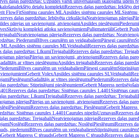
ves daļas paredzētas: Uzpildes vārsti universālajām skalojamā ūdens t
skalošana
Iekšējo detaļu komplekti
Rezerves daļas paredzētas: Iekšējo de
rit FlowFit
Sistēmu caurules ML
Apsildes sistēmu caurules ML
Sistēmu 
zerves daļas paredzētas: Iebūvēta cirkulācija
Neatvienojamas pārejas
Pār
ldes pārejas un savienojumi, atvienojami
Apsildes pieslēgumi
Piederum
īves
Skrūvju komplekti atloku savienojumiem
Palīgmateriāli
Geberit Push
rejgabali
Neatvienojamas pārejas
Rezerves daļas paredzētas: Neatvienoj
edzētas: Piederumi
Blīves caurulēm un veidgabaliem
Pārsegi caurulēm
St
s ML
Apsildes sistēmu caurules ML
Veidgabali
Rezerves daļas paredzētas
 daļas paredzētas: Līkumi
Trejgabali
Rezerves daļas paredzētas: Trejgab
nojamas pārejas
Pārejas un savienojumi, atvienojami
Rezerves daļas pare
adalītājs ar vītnes pieslēgumu
Apsildes trejgabals
Rezerves daļas paredzē
 Piederumi
Blīves caurulēm un veidgabaliem
Pārsegi caurulēm
Stiprināju
savienojumiem
Geberit Volex
Apsildes sistēmu caurules SL
Veidgabali
Reze
ojami
Pieslēgumi
Sadalītājs ar vītnes pieslēgumu
Piederumi
Rezerves daļa
ļas paredzētas: Stiprinājumi pieslēgumiem
Geberit Mapress nerūsējošais
4401
Rezerves daļas paredzētas: Sistēmas caurules 1.4401
Sistēmas caur
ļas paredzētas: Līkumi
Trejgabali
Rezerves daļas paredzētas: Trejgabali
nojamas pārejas
Pārejas un savienojumi, atvienojami
Rezerves daļas pare
slēgi
Pieslēgumi
Rezerves daļas paredzētas: Pieslēgumi
Geberit Mapress 
edzētas: Sistēmas caurules 1.4401
Caurules nipelis
Uzmavas
Rezerves da
aļas paredzētas: Trejgabali
Neatvienojamas pārejas
Rezerves daļas pared
ojami
Noslēgi
Rezerves daļas paredzētas: Noslēgi
Pieslēgumi
Rezerves da
auds, piederumi
Blīves caurulēm un veidgabaliem
Stiprinājumi caurulēm
m
Geberit Mapress C tērauds
Geberit Mapress C tērauds
Rezerves daļas p