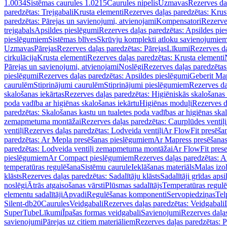
1.0034
Sistēmas caurules 1.0215
Caurules nipelis
Uzmavas
Rezerves da
paredzētas: Trejgabali
Krusta elementi
Rezerves daļas paredzētas: Krus
paredzētas: Pārejas un savienojumi, atvienojami
Kompensatori
Rezerve
trejgabals
Apsildes pieslēgumi
Rezerves daļas paredzētas: Apsildes pie
pieslēgumiem
Sistēmas blīves
Skrūvju komplekti atloku savienojumie
Uzmavas
Pārejas
Rezerves daļas paredzētas: Pārejas
Līkumi
Rezerves da
cirkulācija
Krusta elementi
Rezerves daļas paredzētas: Krusta elementi
Pārejas un savienojumi, atvienojami
Noslēgi
Rezerves daļas paredzētas
pieslēgumi
Rezerves daļas paredzētas: Apsildes pieslēgumi
Geberit Map
caurulēm
Stiprinājumi caurulēm
Stiprinājumi pieslēgumiem
Rezerves da
skalošanas iekārtas
Rezerves daļas paredzētas: Higiēniskās skalošanas 
poda vadība ar higiēnas skalošanas iekārtu
Higiēnas moduļi
Rezerves d
paredzētas: Skalošanas kastu un tualetes poda vadības ar higiēnas ska
zemapmetuma montāžai
Rezerves daļas paredzētas: Caurplūdes vent
ventiļi
Rezerves daļas paredzētas: Lodveida ventiļi
Ar FlowFit presēša
paredzētas: Ar Mepla presēšanas pieslēgumiem
Ar Mapress presēšana
paredzētas: Lodveida ventiļi zemapmetuma montāžai
Ar FlowFit pres
pieslēgumiem
Ar Compact pieslēgumiem
Rezerves daļas paredzētas: 
temperatūras regulēšana
Sistēmu caurule
Ieklāšanas materiāls
Malas izol
klāsts
Rezerves daļas paredzētas: Sadalītāju klāsts
Sadalītāji grīdas apsi
noslēgi
Ātrās atgaisošanas vārsti
Plūsmas sadalītājs
Temperatūras regulē
elementu sadalītāji
Apvadi
Regulēšanas komponenti
Servopiedziņas
Tel
Silent-db20
Caurules
Veidgabali
Rezerves daļas paredzētas: Veidgabali
SuperTube
Līkumi
Īpašas formas veidgabali
Savienojumi
Rezerves daļa
savienojumi
Pārejas uz citiem materiāliem
Rezerves daļas paredzētas: P