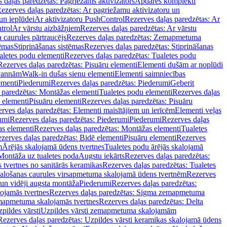
 daļas paredzētas: Pagriežams aktivizators
Apdares komplekti
ezerves daļas paredzētas: Ar pagriežamu aktivizatoru un
un ieplūdei
Ar aktivizatoru PushControl
Rezerves daļas paredzētas: Ar
trol
Ar vārstu aizbāžņiem
Rezerves daļas paredzētas: Ar vārstu
aurules pārtraucējs
Rezerves daļas paredzētas: Zemapmetuma
tēmas
Stiprināšanas sistēmas
Rezerves daļas paredzētas: Stiprināšanas
aletes podu elementi
Rezerves daļas paredzētas: Tualetes podu
Rezerves daļas paredzētas: Pisuāru elementi
Elementi dušām ar noplūdi
 vannām
Walk-in dušas sienu elementi
Elementi saimniecības
ementi
Piederumi
Rezerves daļas paredzētas: Piederumi
Geberit
 paredzētas: Montāžas elementi
Tualetes podu elementi
Rezerves daļas
 elementi
Pisuāru elementi
Rezerves daļas paredzētas: Pisuāru
rves daļas paredzētas: Elementi maisītājiem un ierīcēm
Elementi veļas
umi
Rezerves daļas paredzētas: Piederumi
Piederumi
Rezerves daļas
s elementi
Rezerves daļas paredzētas: Montāžas elementi
Tualetes
zerves daļas paredzētas: Bidē elementi
Pisuāru elementi
Rezerves
m
Ārējās skalojamā ūdens tvertnes
Tualetes podu ārējās skalojamā
Montāža uz tualetes poda
Augstu iekārts
Rezerves daļas paredzētas:
 tvertnes no sanitārās keramikas
Rezerves daļas paredzētas: Tualetes
alošanas caurules virsapmetuma skalojamā ūdens tvertnēm
Rezerves
un vidēji augsta montāža
Piederumi
Rezerves daļas paredzētas:
jamās tvertnes
Rezerves daļas paredzētas: Sigma zemapmetuma
mapmetuma skalojamās tvertnes
Rezerves daļas paredzētas: Delta
pildes vārsti
Uzpildes vārsti zemapmetuma skalojamām
Rezerves daļas paredzētas: Uzpildes vārsti keramikas skalojamā ūdens