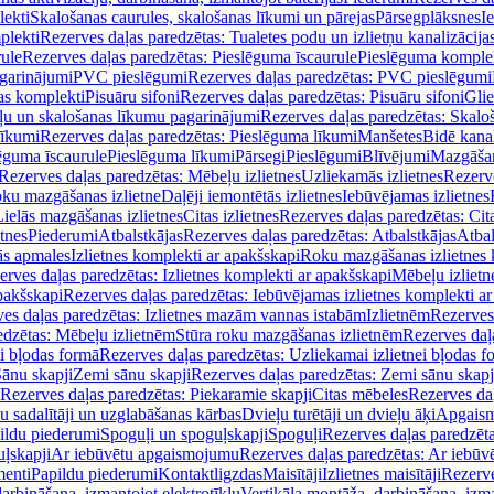
lekti
Skalošanas caurules, skalošanas līkumi un pārejas
Pārsegplāksnes
I
plekti
Rezerves daļas paredzētas: Tualetes podu un izlietņu kanalizācija
rule
Rezerves daļas paredzētas: Pieslēguma īscaurule
Pieslēguma komple
agarinājumi
PVC pieslēgumi
Rezerves daļas paredzētas: PVC pieslēgumi
jas komplekti
Pisuāru sifoni
Rezerves daļas paredzētas: Pisuāru sifoni
Glie
ļu un skalošanas līkumu pagarinājumi
Rezerves daļas paredzētas: Skalo
līkumi
Rezerves daļas paredzētas: Pieslēguma līkumi
Manšetes
Bidē kanal
ēguma īscaurule
Pieslēguma līkumi
Pārsegi
Pieslēgumi
Blīvējumi
Mazgāšan
Rezerves daļas paredzētas: Mēbeļu izlietnes
Uzliekamās izlietnes
Rezerve
oku mazgāšanas izlietne
Daļēji iemontētās izlietnes
Iebūvējamas izlietnes
Lielās mazgāšanas izlietnes
Citas izlietnes
Rezerves daļas paredzētas: Cita
etnes
Piederumi
Atbalstkājas
Rezerves daļas paredzētas: Atbalstkājas
Atbal
ās apmales
Izlietnes komplekti ar apakšskapi
Roku mazgāšanas izlietnes 
erves daļas paredzētas: Izlietnes komplekti ar apakšskapi
Mēbeļu izlietn
pakšskapi
Rezerves daļas paredzētas: Iebūvējamas izlietnes komplekti a
es daļas paredzētas: Izlietnes mazām vannas istabām
Izlietnēm
Rezerves 
edzētas: Mēbeļu izlietnēm
Stūra roku mazgāšanas izlietnēm
Rezerves daļ
ei bļodas formā
Rezerves daļas paredzētas: Uzliekamai izlietnei bļodas f
Sānu skapji
Zemi sānu skapji
Rezerves daļas paredzētas: Zemi sānu skapj
Rezerves daļas paredzētas: Piekaramie skapji
Citas mēbeles
Rezerves daļ
u sadalītāji un uzglabāšanas kārbas
Dvieļu turētāji un dvieļu āķi
Apgaism
ildu piederumi
Spoguļi un spoguļskapji
Spoguļi
Rezerves daļas paredzēta
uļskapji
Ar iebūvētu apgaismojumu
Rezerves daļas paredzētas: Ar iebū
enti
Papildu piederumi
Kontaktligzdas
Maisītāji
Izlietnes maisītāji
Rezerve
arbināšana, izmantojot elektrotīklu
Vertikāla montāža, darbināšana, izma