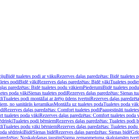
iju
Bidē tualetes podi ar vāku
Rezerves daļas paredzētas: Bidē tualetes 
letes podi
Bidē vāki
Rezerves daļas paredzētas: Bidē vāki
Tualetes podi
ļas paredzētas: Bidē tualetes podu vākiem
Piederumi
Bidē tualetes pod
letes poda vāki
Sienas tualetes podi
Rezerves daļas paredzētas: Sienas tu
di
Tualetes podi montāžai ar ārējo ūdens tvertni
Rezerves daļas paredzēta
diem, no sanitārās keramikas
Montāža uz tualetes poda
Tualetes poda vāk
odi
Rezerves daļas paredzētas: Comfort tualetes podi
Paaugstināti tualete
t tualetes poda vāki
Rezerves daļas paredzētas: Comfort tualetes poda 
ēdriņķi
Tualetes podi bērniem
Rezerves daļas paredzētas: Tualetes podi 
di
Tualetes podu vāki bērniem
Rezerves daļas paredzētas: Tualetes podu
oda sēdriņķi
Bidē
Sienas bidē
Rezerves daļas paredzētas: Sienas bidē
Grī
aredzētas: Noskalošanas taustiņi
Sigma zemapmetuma skalojamām tver