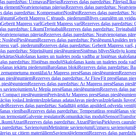
ļas paredzētas: Uzmavas
Pārejas
Rezerves daļas paredzētas: Pārejas
Līku
ta elementi
Neatvienojamas pārejas
Rezerves daļas paredzētas: Neatvien
s daļas paredzētas: Kompensatori
Noslēgi
Rezerves daļas paredzētas: No
slēgumi
Geberit Mapress C tērauds, piederumi
Blīves caurulēm un veidg
m
Geberit Mapress varš
Geberit Mapress varš
Rezerves daļas paredzētas: 
ļas paredzētas: Līkumi
Trejgabali
Rezerves daļas paredzētas: Trejgabali
Neatvienojamas pārejas
Rezerves daļas paredzētas: Neatvienojamas pāre
: Noslēgi
Pieslēgumi
Rezerves daļas paredzētas: Pieslēgumi
Apsildes trej
ress varš, piederumi
Rezerves daļas paredzētas: Geberit Mapress varš,
ļas paredzētas: Stiprinājumi pieslēgumiem
Sistēmas blīves
Skrūvju komp
iekārtas
Skalošanas kastes un tualetes poda vadība ar higiēnas skalošana
aļas paredzētas: Higiēnas moduļi
Skalošanas kastu un tualetes poda vad
lošanas iekārtu piederumi
Barošanas bloki
Rezerves daļas paredzētas: Ba
iļi zemapmetuma montāžai
Ar Mapress presēšanas pieslēgumiem
Rezerves
nas pieslēgumiem
Rezerves daļas paredzētas: Ar FlowFit presēšanas pi
s pieslēgumiem
Rezerves daļas paredzētas: Ar Mapress presēšanas pies
es savienojumiem
Ar Mepla presēšanas pieslēgumiem
Rezerves daļas pa
Ar Compact pieslēgumiem
Pretvārsti
Ar Mapress presēšanas pieslēgumie
ācijas joslas
Līmlentes
Izplešanas adatas
Javas piedevas
Izplešanās šuves
ldei
Rezerves daļas paredzētas: Sadalītāji grīdas apsildei
Lodveida ventiļi
šanas vienības
Rezerves daļas paredzētas: Temperatūras regulēšanas vie
pas termostati
Galvenie regulatori
Komunikācijas moduļi
Sensori
Transfor
Līkumi
Atzari
Rezerves daļas paredzētas: Atzari
Pārejas
Piekļuves caurule
s paredzētas: Savienojumi
Metināmie savienojumi
Uzmavu savienojumi
R
ārejas uz citiem materiāliem
Savienotājelementi
Rezerves daļas paredzēt