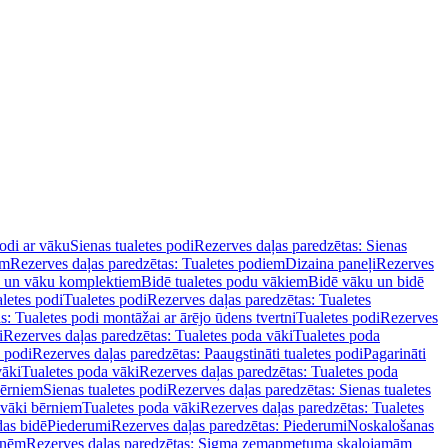
podi ar vāku
Sienas tualetes podi
Rezerves daļas paredzētas: Sienas
em
Rezerves daļas paredzētas: Tualetes podiem
Dizaina paneļi
Rezerves
u un vāku komplektiem
Bidē tualetes podu vākiem
Bidē vāku un bidē
aletes podi
Tualetes podi
Rezerves daļas paredzētas: Tualetes
s: Tualetes podi montāžai ar ārējo ūdens tvertni
Tualetes podi
Rezerves
i
Rezerves daļas paredzētas: Tualetes poda vāki
Tualetes poda
s podi
Rezerves daļas paredzētas: Paaugstināti tualetes podi
Pagarināti
vāki
Tualetes poda vāki
Rezerves daļas paredzētas: Tualetes poda
bērniem
Sienas tualetes podi
Rezerves daļas paredzētas: Sienas tualetes
 vāki bērniem
Tualetes poda vāki
Rezerves daļas paredzētas: Tualetes
das bidē
Piederumi
Rezerves daļas paredzētas: Piederumi
Noskalošanas
tnēm
Rezerves daļas paredzētas: Sigma zemapmetuma skalojamām