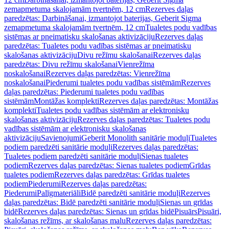
zemapmetuma skalojamām tvertnēm, 12 cm
Rezerves daļas
paredzētas: Darbināšanai, izmantojot baterijas, Geberit Sigma
zemapmetuma skalojamām tvertnēm, 12 cm
Tualetes podu vadības
sistēmas ar pneimatisku skalošanas aktivizāciju
Rezerves daļas
paredzētas: Tualetes podu vadības sistēmas ar pneimatisku
skalošanas aktivizāciju
Divu režīmu skalošanai
Rezerves daļas
paredzētas: Divu režīmu skalošanai
Vienrežīma
noskalošanai
Rezerves daļas paredzētas: Vienrežīma
noskalošanai
Piederumi tualetes podu vadības sistēmām
Rezerves
daļas paredzētas: Piederumi tualetes podu vadības
sistēmām
Montāžas komplekti
Rezerves daļas paredzētas: Montāžas
komplekti
Tualetes podu vadības sistēmām ar elektronisku
skalošanas aktivizāciju
Rezerves daļas paredzētas: Tualetes podu
vadības sistēmām ar elektronisku skalošanas
aktivizāciju
Savienojumi
Geberit Monolith sanitārie moduļi
Tualetes
podiem paredzēti sanitārie moduļi
Rezerves daļas paredzētas:
Tualetes podiem paredzēti sanitārie moduļi
Sienas tualetes
podiem
Rezerves daļas paredzētas: Sienas tualetes podiem
Grīdas
tualetes podiem
Rezerves daļas paredzētas: Grīdas tualetes
podiem
Piederumi
Rezerves daļas paredzētas:
Piederumi
Palīgmateriāli
Bidē paredzēti sanitārie moduļi
Rezerves
daļas paredzētas: Bidē paredzēti sanitārie moduļi
Sienas un grīdas
bidē
Rezerves daļas paredzētas: Sienas un grīdas bidē
Pisuārs
Pisuāri,
skalošanas režīms, ar skalošanas malu
Rezerves daļas paredzētas: