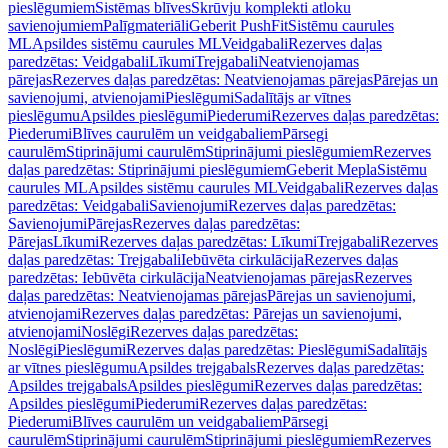
pieslēgumiem
Sistēmas blīves
Skrūvju komplekti atloku
savienojumiem
Palīgmateriāli
Geberit PushFit
Sistēmu caurules
ML
Apsildes sistēmu caurules ML
Veidgabali
Rezerves daļas
paredzētas: Veidgabali
Līkumi
Trejgabali
Neatvienojamas
pārejas
Rezerves daļas paredzētas: Neatvienojamas pārejas
Pārejas un
savienojumi, atvienojami
Pieslēgumi
Sadalītājs ar vītnes
pieslēgumu
Apsildes pieslēgumi
Piederumi
Rezerves daļas paredzētas:
Piederumi
Blīves caurulēm un veidgabaliem
Pārsegi
caurulēm
Stiprinājumi caurulēm
Stiprinājumi pieslēgumiem
Rezerves
daļas paredzētas: Stiprinājumi pieslēgumiem
Geberit Mepla
Sistēmu
caurules ML
Apsildes sistēmu caurules ML
Veidgabali
Rezerves daļas
paredzētas: Veidgabali
Savienojumi
Rezerves daļas paredzētas:
Savienojumi
Pārejas
Rezerves daļas paredzētas:
Pārejas
Līkumi
Rezerves daļas paredzētas: Līkumi
Trejgabali
Rezerves
daļas paredzētas: Trejgabali
Iebūvēta cirkulācija
Rezerves daļas
paredzētas: Iebūvēta cirkulācija
Neatvienojamas pārejas
Rezerves
daļas paredzētas: Neatvienojamas pārejas
Pārejas un savienojumi,
atvienojami
Rezerves daļas paredzētas: Pārejas un savienojumi,
atvienojami
Noslēgi
Rezerves daļas paredzētas:
Noslēgi
Pieslēgumi
Rezerves daļas paredzētas: Pieslēgumi
Sadalītājs
ar vītnes pieslēgumu
Apsildes trejgabals
Rezerves daļas paredzētas:
Apsildes trejgabals
Apsildes pieslēgumi
Rezerves daļas paredzētas:
Apsildes pieslēgumi
Piederumi
Rezerves daļas paredzētas:
Piederumi
Blīves caurulēm un veidgabaliem
Pārsegi
caurulēm
Stiprinājumi caurulēm
Stiprinājumi pieslēgumiem
Rezerves