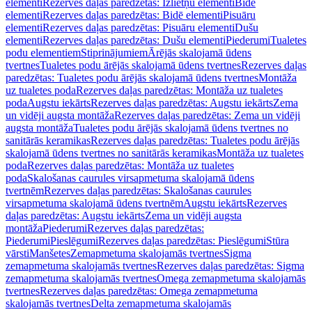
elementi
Rezerves daļas paredzētas: Izlietņu elementi
Bidē
elementi
Rezerves daļas paredzētas: Bidē elementi
Pisuāru
elementi
Rezerves daļas paredzētas: Pisuāru elementi
Dušu
elementi
Rezerves daļas paredzētas: Dušu elementi
Piederumi
Tualetes
podu elementiem
Stiprinājumiem
Ārējās skalojamā ūdens
tvertnes
Tualetes podu ārējās skalojamā ūdens tvertnes
Rezerves daļas
paredzētas: Tualetes podu ārējās skalojamā ūdens tvertnes
Montāža
uz tualetes poda
Rezerves daļas paredzētas: Montāža uz tualetes
poda
Augstu iekārts
Rezerves daļas paredzētas: Augstu iekārts
Zema
un vidēji augsta montāža
Rezerves daļas paredzētas: Zema un vidēji
augsta montāža
Tualetes podu ārējās skalojamā ūdens tvertnes no
sanitārās keramikas
Rezerves daļas paredzētas: Tualetes podu ārējās
skalojamā ūdens tvertnes no sanitārās keramikas
Montāža uz tualetes
poda
Rezerves daļas paredzētas: Montāža uz tualetes
poda
Skalošanas caurules virsapmetuma skalojamā ūdens
tvertnēm
Rezerves daļas paredzētas: Skalošanas caurules
virsapmetuma skalojamā ūdens tvertnēm
Augstu iekārts
Rezerves
daļas paredzētas: Augstu iekārts
Zema un vidēji augsta
montāža
Piederumi
Rezerves daļas paredzētas:
Piederumi
Pieslēgumi
Rezerves daļas paredzētas: Pieslēgumi
Stūra
vārsti
Manšetes
Zemapmetuma skalojamās tvertnes
Sigma
zemapmetuma skalojamās tvertnes
Rezerves daļas paredzētas: Sigma
zemapmetuma skalojamās tvertnes
Omega zemapmetuma skalojamās
tvertnes
Rezerves daļas paredzētas: Omega zemapmetuma
skalojamās tvertnes
Delta zemapmetuma skalojamās