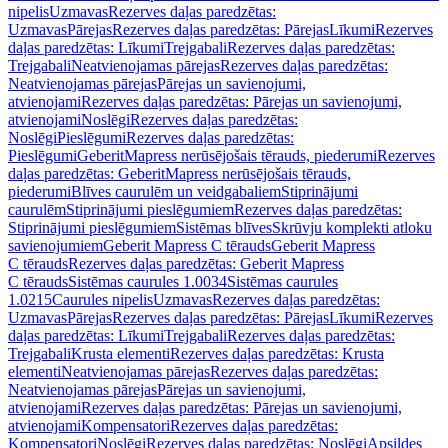
nipelis
Uzmavas
Rezerves daļas paredzētas:
Uzmavas
Pārejas
Rezerves daļas paredzētas: Pārejas
Līkumi
Rezerves
daļas paredzētas: Līkumi
Trejgabali
Rezerves daļas paredzētas:
Trejgabali
Neatvienojamas pārejas
Rezerves daļas paredzētas:
Neatvienojamas pārejas
Pārejas un savienojumi,
atvienojami
Rezerves daļas paredzētas: Pārejas un savienojumi,
atvienojami
Noslēgi
Rezerves daļas paredzētas:
Noslēgi
Pieslēgumi
Rezerves daļas paredzētas:
Pieslēgumi
GeberitMapress nerūsējošais tērauds, piederumi
Rezerves
daļas paredzētas: GeberitMapress nerūsējošais tērauds,
piederumi
Blīves caurulēm un veidgabaliem
Stiprinājumi
caurulēm
Stiprinājumi pieslēgumiem
Rezerves daļas paredzētas:
Stiprinājumi pieslēgumiem
Sistēmas blīves
Skrūvju komplekti atloku
savienojumiem
Geberit Mapress C tērauds
Geberit Mapress
C tērauds
Rezerves daļas paredzētas: Geberit Mapress
C tērauds
Sistēmas caurules 1.0034
Sistēmas caurules
1.0215
Caurules nipelis
Uzmavas
Rezerves daļas paredzētas:
Uzmavas
Pārejas
Rezerves daļas paredzētas: Pārejas
Līkumi
Rezerves
daļas paredzētas: Līkumi
Trejgabali
Rezerves daļas paredzētas:
Trejgabali
Krusta elementi
Rezerves daļas paredzētas: Krusta
elementi
Neatvienojamas pārejas
Rezerves daļas paredzētas:
Neatvienojamas pārejas
Pārejas un savienojumi,
atvienojami
Rezerves daļas paredzētas: Pārejas un savienojumi,
atvienojami
Kompensatori
Rezerves daļas paredzētas:
Kompensatori
Noslēgi
Rezerves daļas paredzētas: Noslēgi
Apsildes