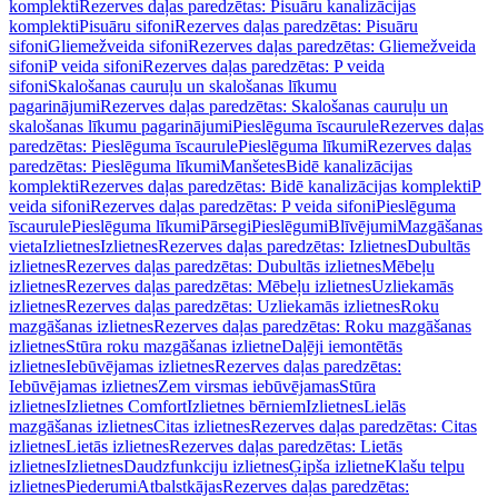
komplekti
Rezerves daļas paredzētas: Pisuāru kanalizācijas
komplekti
Pisuāru sifoni
Rezerves daļas paredzētas: Pisuāru
sifoni
Gliemežveida sifoni
Rezerves daļas paredzētas: Gliemežveida
sifoni
P veida sifoni
Rezerves daļas paredzētas: P veida
sifoni
Skalošanas cauruļu un skalošanas līkumu
pagarinājumi
Rezerves daļas paredzētas: Skalošanas cauruļu un
skalošanas līkumu pagarinājumi
Pieslēguma īscaurule
Rezerves daļas
paredzētas: Pieslēguma īscaurule
Pieslēguma līkumi
Rezerves daļas
paredzētas: Pieslēguma līkumi
Manšetes
Bidē kanalizācijas
komplekti
Rezerves daļas paredzētas: Bidē kanalizācijas komplekti
P
veida sifoni
Rezerves daļas paredzētas: P veida sifoni
Pieslēguma
īscaurule
Pieslēguma līkumi
Pārsegi
Pieslēgumi
Blīvējumi
Mazgāšanas
vieta
Izlietnes
Izlietnes
Rezerves daļas paredzētas: Izlietnes
Dubultās
izlietnes
Rezerves daļas paredzētas: Dubultās izlietnes
Mēbeļu
izlietnes
Rezerves daļas paredzētas: Mēbeļu izlietnes
Uzliekamās
izlietnes
Rezerves daļas paredzētas: Uzliekamās izlietnes
Roku
mazgāšanas izlietnes
Rezerves daļas paredzētas: Roku mazgāšanas
izlietnes
Stūra roku mazgāšanas izlietne
Daļēji iemontētās
izlietnes
Iebūvējamas izlietnes
Rezerves daļas paredzētas:
Iebūvējamas izlietnes
Zem virsmas iebūvējamas
Stūra
izlietnes
Izlietnes Comfort
Izlietnes bērniem
Izlietnes
Lielās
mazgāšanas izlietnes
Citas izlietnes
Rezerves daļas paredzētas: Citas
izlietnes
Lietās izlietnes
Rezerves daļas paredzētas: Lietās
izlietnes
Izlietnes
Daudzfunkciju izlietnes
Ģipša izlietne
Klašu telpu
izlietnes
Piederumi
Atbalstkājas
Rezerves daļas paredzētas: