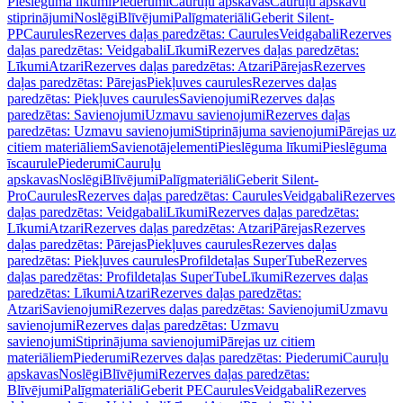
Pieslēguma līkumi
Piederumi
Cauruļu apskavas
Cauruļu apskavu
stiprinājumi
Noslēgi
Blīvējumi
Palīgmateriāli
Geberit Silent-
PP
Caurules
Rezerves daļas paredzētas: Caurules
Veidgabali
Rezerves
daļas paredzētas: Veidgabali
Līkumi
Rezerves daļas paredzētas:
Līkumi
Atzari
Rezerves daļas paredzētas: Atzari
Pārejas
Rezerves
daļas paredzētas: Pārejas
Piekļuves caurules
Rezerves daļas
paredzētas: Piekļuves caurules
Savienojumi
Rezerves daļas
paredzētas: Savienojumi
Uzmavu savienojumi
Rezerves daļas
paredzētas: Uzmavu savienojumi
Stiprinājuma savienojumi
Pārejas uz
citiem materiāliem
Savienotājelementi
Pieslēguma līkumi
Pieslēguma
īscaurule
Piederumi
Cauruļu
apskavas
Noslēgi
Blīvējumi
Palīgmateriāli
Geberit Silent-
Pro
Caurules
Rezerves daļas paredzētas: Caurules
Veidgabali
Rezerves
daļas paredzētas: Veidgabali
Līkumi
Rezerves daļas paredzētas:
Līkumi
Atzari
Rezerves daļas paredzētas: Atzari
Pārejas
Rezerves
daļas paredzētas: Pārejas
Piekļuves caurules
Rezerves daļas
paredzētas: Piekļuves caurules
Profildetaļas SuperTube
Rezerves
daļas paredzētas: Profildetaļas SuperTube
Līkumi
Rezerves daļas
paredzētas: Līkumi
Atzari
Rezerves daļas paredzētas:
Atzari
Savienojumi
Rezerves daļas paredzētas: Savienojumi
Uzmavu
savienojumi
Rezerves daļas paredzētas: Uzmavu
savienojumi
Stiprinājuma savienojumi
Pārejas uz citiem
materiāliem
Piederumi
Rezerves daļas paredzētas: Piederumi
Cauruļu
apskavas
Noslēgi
Blīvējumi
Rezerves daļas paredzētas:
Blīvējumi
Palīgmateriāli
Geberit PE
Caurules
Veidgabali
Rezerves