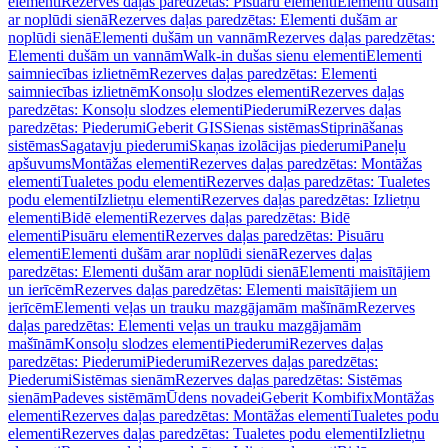
elementi
Rezerves daļas paredzētas: Pisuāru elementi
Elementi dušām
ar noplūdi sienā
Rezerves daļas paredzētas: Elementi dušām ar
noplūdi sienā
Elementi dušām un vannām
Rezerves daļas paredzētas:
Elementi dušām un vannām
Walk-in dušas sienu elementi
Elementi
saimniecības izlietnēm
Rezerves daļas paredzētas: Elementi
saimniecības izlietnēm
Konsoļu slodzes elementi
Rezerves daļas
paredzētas: Konsoļu slodzes elementi
Piederumi
Rezerves daļas
paredzētas: Piederumi
Geberit GIS
Sienas sistēmas
Stiprināšanas
sistēmas
Sagatavju piederumi
Skaņas izolācijas piederumi
Paneļu
apšuvums
Montāžas elementi
Rezerves daļas paredzētas: Montāžas
elementi
Tualetes podu elementi
Rezerves daļas paredzētas: Tualetes
podu elementi
Izlietņu elementi
Rezerves daļas paredzētas: Izlietņu
elementi
Bidē elementi
Rezerves daļas paredzētas: Bidē
elementi
Pisuāru elementi
Rezerves daļas paredzētas: Pisuāru
elementi
Elementi dušām arar noplūdi sienā
Rezerves daļas
paredzētas: Elementi dušām arar noplūdi sienā
Elementi maisītājiem
un ierīcēm
Rezerves daļas paredzētas: Elementi maisītājiem un
ierīcēm
Elementi veļas un trauku mazgājamām mašīnām
Rezerves
daļas paredzētas: Elementi veļas un trauku mazgājamām
mašīnām
Konsoļu slodzes elementi
Piederumi
Rezerves daļas
paredzētas: Piederumi
Piederumi
Rezerves daļas paredzētas:
Piederumi
Sistēmas sienām
Rezerves daļas paredzētas: Sistēmas
sienām
Padeves sistēmām
Ūdens novadei
Geberit Kombifix
Montāžas
elementi
Rezerves daļas paredzētas: Montāžas elementi
Tualetes podu
elementi
Rezerves daļas paredzētas: Tualetes podu elementi
Izlietņu