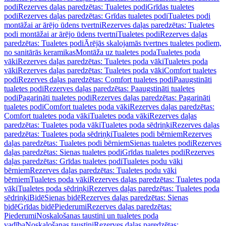
podi
Rezerves daļas paredzētas: Tualetes podi
Grīdas tualetes
podi
Rezerves daļas paredzētas: Grīdas tualetes podi
Tualetes podi
montāžai ar ārējo ūdens tvertni
Rezerves daļas paredzētas: Tualetes
podi montāžai ar ārējo ūdens tvertni
Tualetes podi
Rezerves daļas
paredzētas: Tualetes podi
Ārējās skalojamās tvertnes tualetes podiem,
no sanitārās keramikas
Montāža uz tualetes poda
Tualetes poda
vāki
Rezerves daļas paredzētas: Tualetes poda vāki
Tualetes poda
vāki
Rezerves daļas paredzētas: Tualetes poda vāki
Comfort tualetes
podi
Rezerves daļas paredzētas: Comfort tualetes podi
Paaugstināti
tualetes podi
Rezerves daļas paredzētas: Paaugstināti tualetes
podi
Pagarināti tualetes podi
Rezerves daļas paredzētas: Pagarināti
tualetes podi
Comfort tualetes poda vāki
Rezerves daļas paredzētas:
Comfort tualetes poda vāki
Tualetes poda vāki
Rezerves daļas
paredzētas: Tualetes poda vāki
Tualetes poda sēdriņķi
Rezerves daļas
paredzētas: Tualetes poda sēdriņķi
Tualetes podi bērniem
Rezerves
daļas paredzētas: Tualetes podi bērniem
Sienas tualetes podi
Rezerves
daļas paredzētas: Sienas tualetes podi
Grīdas tualetes podi
Rezerves
daļas paredzētas: Grīdas tualetes podi
Tualetes podu vāki
bērniem
Rezerves daļas paredzētas: Tualetes podu vāki
bērniem
Tualetes poda vāki
Rezerves daļas paredzētas: Tualetes poda
vāki
Tualetes poda sēdriņķi
Rezerves daļas paredzētas: Tualetes poda
sēdriņķi
Bidē
Sienas bidē
Rezerves daļas paredzētas: Sienas
bidē
Grīdas bidē
Piederumi
Rezerves daļas paredzētas:
Piederumi
Noskalošanas taustiņi un tualetes poda
vadība
Noskalošanas taustiņi
Rezerves daļas paredzētas: