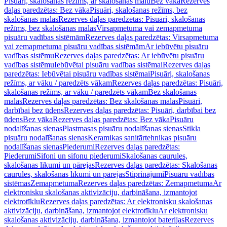
Pisuāri, skalošanas režīms, ar skalošanas malu
Bez vāka
Rezerves
daļas paredzētas: Bez vāka
Pisuāri, skalošanas režīms, bez
skalošanas malas
Rezerves daļas paredzētas: Pisuāri, skalošanas
režīms, bez skalošanas malas
Virsapmetuma vai zemapmetuma
pisuāru vadības sistēmām
Rezerves daļas paredzētas: Virsapmetuma
vai zemapmetuma pisuāru vadības sistēmām
Ar iebūvētu pisuāru
vadības sistēmu
Rezerves daļas paredzētas: Ar iebūvētu pisuāru
vadības sistēmu
Iebūvētai pisuāru vadības sistēmai
Rezerves daļas
paredzētas: Iebūvētai pisuāru vadības sistēmai
Pisuāri, skalošanas
režīms, ar vāku / paredzēts vākam
Rezerves daļas paredzētas: Pisuāri,
skalošanas režīms, ar vāku / paredzēts vākam
Bez skalošanas
malas
Rezerves daļas paredzētas: Bez skalošanas malas
Pisuāri,
darbībai bez ūdens
Rezerves daļas paredzētas: Pisuāri, darbībai bez
ūdens
Bez vāka
Rezerves daļas paredzētas: Bez vāka
Pisuāru
nodalīšanas sienas
Plastmasas pisuāru nodalīšanas sienas
Stikla
pisuāru nodalīšanas sienas
Keramikas sanitārtehnikas pisuāru
nodalīšanas sienas
Piederumi
Rezerves daļas paredzētas:
Piederumi
Sifoni un sifonu piederumi
Skalošanas caurules,
skalošanas līkumi un pārejas
Rezerves daļas paredzētas: Skalošanas
caurules, skalošanas līkumi un pārejas
Stiprinājumi
Pisuāru vadības
sistēmas
Zemapmetuma
Rezerves daļas paredzētas: Zemapmetuma
Ar
elektronisku skalošanas aktivizāciju, darbināšana, izmantojot
elektrotīklu
Rezerves daļas paredzētas: Ar elektronisku skalošanas
aktivizāciju, darbināšana, izmantojot elektrotīklu
Ar elektronisku
skalošanas aktivizāciju, darbināšana, izmantojot baterijas
Rezerves