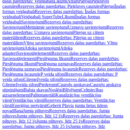
daļas paredzētas: Veidgabali
Līkumi
Atzari
Pārejas
Piekļuves
caurules
Rezerves daļas paredzētas: Piekļuves caurules
Pārejas
Īpašas
formas veidgabali
Rezerves daļas paredzētas: Īpašas formas
veidgabali
Veidgabali SuperTube
Līkumi
Īpašas formas
veidgabali
Savienojumi
Rezerves daļas paredzētas:
Savienojumi
Metināmie savienojumi
Uzmavu savienojumi
Rezerves
daļas paredzētas: Uzmavu savienojumi
Pārejas uz citiem
materiāliem
Rezerves daļas paredzētas: Pārejas uz citiem
materiāliem
Vītņu savienojumi
Rezerves daļas paredzētas: Vītņu
savienojumi
Atloka savienojumi
Atloka
adapteri
Savienotājelementi
Rezerves daļas paredzētas:
Savienotājelementi
Pieslēguma līkumi
Rezerves daļas paredzētas:
Pieslēguma līkumi
Pieslēguma uzmavas
Rezerves daļas paredzētas:
Pieslēguma uzmavas
Pieslēguma īscaurule
Rezerves daļas paredzētas:
Pieslēguma īscaurule
P veida sifoni
Rezerves daļas paredzētas: P
veida sifoni
Gliemežveida sifoni
Rezerves daļas paredzētas:
Gliemežveida sifoni
Piederumi
Cauruļu apskavas
Cauruļu apskavu
stiprinājumi
Balsta skavas
Noslēgi
Blīvējumi
Celtniecības
aizsargelementi
Palīgmateriāli
Kanalizācijas ventilācijas
vārsti
Ventilācijas vārsti
Rezerves daļas paredzētas: Ventilācijas
vārsti
Enerģijas pretvārsti
Geberit Pluvia jumta lietus ūdens
novadīšana
Jumta piltuves
Rezerves daļas paredzētas: Jumta
piltuves
Jumta piltuves, līdz 12 l/s
Rezerves daļas paredzētas: Jumta
piltuves, līdz 12 l/s
Jumta piltuves, līdz 25 l/s
Rezerves daļas
paredzētas: Jumta piltuves, līdz 25 l/s
Jumta piltuves, līdz