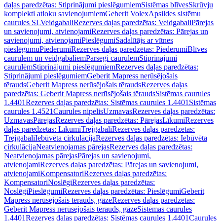
daļas paredzētas: Stiprinājumi pieslēgumiem
Sistēmas blīves
Skrūvju
komplekti atloku savienojumiem
Geberit Volex
Apsildes sistēmu
caurules SL
Veidgabali
Rezerves daļas paredzētas: Veidgabali
Pārejas
un savienojumi, atvienojami
Rezerves daļas paredzētas: Pārejas un
savienojumi, atvienojami
Pieslēgumi
Sadalītājs ar vītnes
pieslēgumu
Piederumi
Rezerves daļas paredzētas: Piederumi
Blīves
caurulēm un veidgabaliem
Pārsegi caurulēm
Stiprinājumi
caurulēm
Stiprinājumi pieslēgumiem
Rezerves daļas paredzētas:
Stiprinājumi pieslēgumiem
Geberit Mapress nerūsējošais
tērauds
Geberit Mapress nerūsējošais tērauds
Rezerves daļas
paredzētas: Geberit Mapress nerūsējošais tērauds
Sistēmas caurules
1.4401
Rezerves daļas paredzētas: Sistēmas caurules 1.4401
Sistēmas
caurules 1.4521
Caurules nipelis
Uzmavas
Rezerves daļas paredzētas:
Uzmavas
Pārejas
Rezerves daļas paredzētas: Pārejas
Līkumi
Rezerves
daļas paredzētas: Līkumi
Trejgabali
Rezerves daļas paredzētas:
Trejgabali
Iebūvēta cirkulācija
Rezerves daļas paredzētas: Iebūvēta
cirkulācija
Neatvienojamas pārejas
Rezerves daļas paredzētas:
Neatvienojamas pārejas
Pārejas un savienojumi,
atvienojami
Rezerves daļas paredzētas: Pārejas un savienojumi,
atvienojami
Kompensatori
Rezerves daļas paredzētas:
Kompensatori
Noslēgi
Rezerves daļas paredzētas:
Noslēgi
Pieslēgumi
Rezerves daļas paredzētas: Pieslēgumi
Geberit
Mapress nerūsējošais tērauds, gāze
Rezerves daļas paredzētas:
Geberit Mapress nerūsējošais tērauds, gāze
Sistēmas caurules
1.4401
Rezerves daļas paredzētas: Sistēmas caurules 1.4401
Caurules