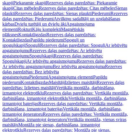
skapji
Piekaramie skapji
Rezerves daļas paredzētas: Piekaramie
skapji
Citas mēbeles
Rezerves daļas paredzētas: Citas mēbeles
Sienas
plaukti
Rezerves daļas paredzētas: Sienas plaukti
Piederumi
Rezerves
daļas paredzētas: Piederumi
Atvilktņu sadalītāji un uzglabāšanas
kārbas
Dvieļu turētāji un dvieļu āķi
Apgaismojuma
elementi
Rokturi
Kāju komplekti
Magnētiskās
plāksnes
Kontaktligzdas
Rezerves daļas paredzētas:
Kontaktligzdas
Papildu piederumi
Spoguļi un
spoguļskapji
Spoguļi
Rezerves daļas paredzētas: Spoguļi
Ar iebūvētu
apgaismojumu
Rezerves daļas paredzētas: Ar iebūvētu
apgaismojumu
Spoguļskapji
Rezerves daļas paredzētas:
Spoguļskapji
Ar iebūvētu apgaismojumu
Rezerves daļas paredzētas:
Ar iebūvētu apgaismojumu
Bez iebūvēta apgaismojuma
Rezerves
daļas paredzētas: Bez iebūvēta
apgaismojuma
Piederumi
Apgaismojuma elementi
Papildu
piederumi
Kontaktligzdas
Maisītāji
Izlietnes maisītāji
Rezerves daļas
paredzētas: Izlietnes maisītāji
Vertikāla montāža, darbināšana,
izmantojot elektrotīklu
Rezerves daļas paredzētas: Vertikāla montāža,
darbināšana, izmantojot elektrotīklu
Vertikāla montāža, darbināšana,
izmantojot baterijas
Rezerves daļas paredzētas: Vertikāla montāža,
darbināšana, izmantojot baterijas
Vertikāla montāža, darbināšana,
izmantojot ģeneratoru
Rezerves daļas paredzētas: Vertikāla montāža,
darbināšana, izmantojot ģeneratoru
Vertikāla montāža, vienas sviras
maisītājs
Montāža pie sienas, darbināšana, izmantojot
elektrotīklu
Rezerves daļas paredzētas: Montāža pie sienas,