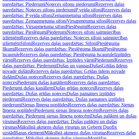
paredzētas: Piederumi
Noteces sifonu piederumi
Rezerves daļas
paredzētas: Noteces sifonu piederumi
P veida sifoni
Rezerves daļas
paredzētas: P veida sifoni
Zemapmetuma sifoni
Rezerves daļas
paredzētas: Zemapmetuma sifoni
Virsapmetuma sifoni
Rezerves daļas
paredzētas: Virsapmetuma sifoni
Pieslēgumi
Rezerves daļas
paredzētas: Pieslēgumi
Piederumi
Noteces sifoni saimniecības
izlietnēm
Rezerves daļas paredzētas: Noteces sifoni saimniecības
izlietnēm
Sifoni
Rezerves daļas paredzētas: Sifoni
Pieslēguma
līkumi
Rezerves daļas paredzētas: Pieslēguma līkumi
Pieslēguma
īscaurule
Rezerves daļas paredzētas: Pieslēguma īscaurule
Izplūdes
vārsti
Rezerves daļas paredzētas: Izplūdes vārsti
Piederumi
Rezerves
daļas paredzētas: Piederumi
Dušas un vannas
Dušas
Grīdas ūdens
novade dušām
Rezerves daļas paredzētas: Grīdas ūdens novade
dušām
Dušas noteces
Rezerves daļas paredzētas: Dušas
noteces
Piederumi dušas kanāliem
Rezerves daļas paredzētas:
Piederumi dušas kanāliem
Dušas grīdas noteces
Rezerves daļas
paredzētas: Dušas grīdas noteces
Dušas pamatnes izplūdes
piederumi
Rezerves daļas paredzētas: Dušas pamatnes izplūdes
piederumi
Sienas līmeņa noplūdes
Rezerves daļas paredzētas: Sienas
līmeņa noplūdes
Piederumi sienas līmeņa notecēm
Rezerves daļas
paredzētas: Piederumi sienas līmeņa notecēm
Dušas paliktņi un dušas
virsmas
Rezerves daļas paredzētas: Dušas paliktņi un dušas
virsmas
Mākslīgā akmens dušas virsmas un Geberit Duofix
uzstādīšanas elementi
Mākslīgā akmens dušas virsmas
Rezerves daļas
paredzētas: Mākslīgā akmens dušas virsmas
Montāžas