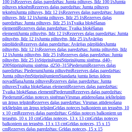
100 l/s
Rezerves daļas paredzētas: Jumta piltuves, līdz 100 l/s
Jumta
piltuves teknēm
Rezerves daļas paredzētas: Jumta piltuves
teknēm
Jumta piltuves, līdz 12 l/s
Rezerves daļas paredzētas: Jumta
piltuves, līdz 12 l/s
Jumta piltuves, līdz 25 l/s
Rezerves daļas
paredzētas: Jumta piltuves, līdz 25 l/s
Tvaika bloķēšanas
elementi
Rezerves daļas paredzētas: Tvaika bloķēšanas
elementi
Jumta piltuvēm, līdz 12 l/s
Rezerves daļas paredzētas: Jumta
piltuvēm, līdz 12 l/s
Jumta piltuvēm, līdz 25 l/s
Avārijas
pārplūdes
Rezerves daļas paredzētas: Avārijas pārplūdes
Jumta
piltuvēm, līdz 12 l/s
Rezerves daļas paredzētas: Jumta piltuvēm, līdz
12 l/s
Jumta piltuvēm, līdz 25 l/s
Rezerves daļas paredzētas: Jumta
piltuvēm, līdz 25 l/s
Stiprinājumi
Stiprinājumu sistēma, d40–
200
Stiprinājumu sistēma, d250–315
Piederumi
Rezerves daļas
paredzētas: Piederumi
Jumta piltuvēm
Rezerves daļas paredzētas:
Jumta piltuvēm
Stiprinājumiem
Standarta jumta lietus ūdens
novadīšana
Jumta piltuves
Rezerves daļas paredzētas: Jumta
piltuves
Tvaika bloķēšanas elementi
Rezerves daļas paredzētas:
Tvaika bloķēšanas elementi
Piederumi
Rezerves daļas paredzētas:
Piederumi
Grīdas noteces sistēmas
Virsmas atūdeņošana iekštelpām
un ārpus telpām
Rezerves daļas paredzētas: Virsmas atūdeņošana
iekštelpām un ārpus telpām
Grīdas noteces balkoniem un terasēm, 10
x 10 cm
Rezerves daļas paredzētas: Grīdas noteces balkoniem un
terasēm, 10 x 10 cm
Grīdas noteces, 13 x 13 cm
Grīdas noteces
balkoniem un terasēm, 13 x 13 cm
Grīdas noteces, 15 x 15
cm
Rezerves daļas paredzētas: Grīdas noteces, 15 x 15