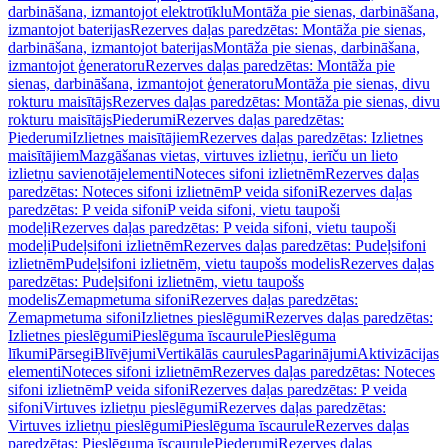
darbināšana, izmantojot elektrotīklu
Montāža pie sienas, darbināšana,
izmantojot baterijas
Rezerves daļas paredzētas: Montāža pie sienas,
darbināšana, izmantojot baterijas
Montāža pie sienas, darbināšana,
izmantojot ģeneratoru
Rezerves daļas paredzētas: Montāža pie
sienas, darbināšana, izmantojot ģeneratoru
Montāža pie sienas, divu
rokturu maisītājs
Rezerves daļas paredzētas: Montāža pie sienas, divu
rokturu maisītājs
Piederumi
Rezerves daļas paredzētas:
Piederumi
Izlietnes maisītājiem
Rezerves daļas paredzētas: Izlietnes
maisītājiem
Mazgāšanas vietas, virtuves izlietņu, ierīču un lieto
izlietņu savienotājelementi
Noteces sifoni izlietnēm
Rezerves daļas
paredzētas: Noteces sifoni izlietnēm
P veida sifoni
Rezerves daļas
paredzētas: P veida sifoni
P veida sifoni, vietu taupoši
modeļi
Rezerves daļas paredzētas: P veida sifoni, vietu taupoši
modeļi
Pudeļsifoni izlietnēm
Rezerves daļas paredzētas: Pudeļsifoni
izlietnēm
Pudeļsifoni izlietnēm, vietu taupošs modelis
Rezerves daļas
paredzētas: Pudeļsifoni izlietnēm, vietu taupošs
modelis
Zemapmetuma sifoni
Rezerves daļas paredzētas:
Zemapmetuma sifoni
Izlietnes pieslēgumi
Rezerves daļas paredzētas:
Izlietnes pieslēgumi
Pieslēguma īscaurule
Pieslēguma
līkumi
Pārsegi
Blīvējumi
Vertikālās caurules
Pagarinājumi
Aktivizācijas
elementi
Noteces sifoni izlietnēm
Rezerves daļas paredzētas: Noteces
sifoni izlietnēm
P veida sifoni
Rezerves daļas paredzētas: P veida
sifoni
Virtuves izlietņu pieslēgumi
Rezerves daļas paredzētas:
Virtuves izlietņu pieslēgumi
Pieslēguma īscaurule
Rezerves daļas
paredzētas: Pieslēguma īscaurule
Piederumi
Rezerves daļas