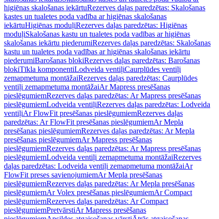
higiēnas skalošanas iekārtu
Rezerves daļas paredzētas: Skalošanas
kastes un tualetes poda vadība ar higiēnas skalošanas
iekārtu
Higiēnas moduļi
Rezerves daļas paredzētas: Higiēnas
moduļi
Skalošanas kastu un tualetes poda vadības ar higiēnas
skalošanas iekārtu piederumi
Rezerves daļas paredzētas: Skalošanas
kastu un tualetes poda vadības ar higiēnas skalošanas iekārtu
piederumi
Barošanas bloki
Rezerves daļas paredzētas: Barošanas
bloki
Tīkla komponenti
Lodveida ventiļi
Caurplūdes ventiļi
zemapmetuma montāžai
Rezerves daļas paredzētas: Caurplūdes
ventiļi zemapmetuma montāžai
Ar Mapress presēšanas
pieslēgumiem
Rezerves daļas paredzētas: Ar Mapress presēšanas
pieslēgumiem
Lodveida ventiļi
Rezerves daļas paredzētas: Lodveida
ventiļi
Ar FlowFit presēšanas pieslēgumiem
Rezerves daļas
paredzētas: Ar FlowFit presēšanas pieslēgumiem
Ar Mepla
presēšanas pieslēgumiem
Rezerves daļas paredzētas: Ar Mepla
presēšanas pieslēgumiem
Ar Mapress presēšanas
pieslēgumiem
Rezerves daļas paredzētas: Ar Mapress presēšanas
pieslēgumiem
Lodveida ventiļi zemapmetuma montāžai
Rezerves
daļas paredzētas: Lodveida ventiļi zemapmetuma montāžai
Ar
FlowFit preses savienojumiem
Ar Mepla presēšanas
pieslēgumiem
Rezerves daļas paredzētas: Ar Mepla presēšanas
pieslēgumiem
Ar Volex presēšanas pieslēgumiem
Ar Compact
pieslēgumiem
Rezerves daļas paredzētas: Ar Compact
pieslēgumiem
Pretvārsti
Ar Mapress presēšanas
pieslēgumiem
Apsildes atgaisošanas vārsti
Ātrās atgaisošanas