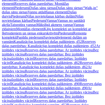
elementi
Rezerves daļas paredzētas: Montāžas
elementi
Piederumi
Dušas sānu sienas
Dušas sānu sienas
“Walk-in”
dušas sānu sienas
Vannu atdalīšanas elementi
Dušas
durvis
Piederumi
Nišas novietošanas kārbas dušām
Nišas
novietošanas kārbas
Piederumi
Vannas
Vannas no sanitārā
akrila
Taisnstūra vannas
Mākslīgā akmens vannas
Vannas
zīdaiņiem
Montāžas elementi
Kāju komplekti un komplekti ar
šķērsstieņiem un sienas enkurskrūvēm
Piederumi
Remonta
komplekti
Papildu piederumi
Savienotājelementi dušām un
vannām
Kanalizācijas komplekti dušas paliktņiem, d52
Rezerves
daļas paredzētas: Kanalizācijas komplekti dušas paliktņiem, d52
Ar
izplūdes vāciņu
Rezerves daļas paredzētas: Ar izplūdes vāciņu
Bez
izplūdes vāciņa
Rezerves daļas paredzētas: Bez izplūdes
vāciņa
Izplūdes vāciņš
Rezerves daļas paredzētas: Izplūdes
vāciņš
Kanalizācijas komplekti dušas paliktņiem, d62
Rezerves daļas
paredzētas: Kanalizācijas komplekti dušas paliktņiem, d62
Ar
izplūdes vāciņu
Rezerves daļas paredzētas: Ar izplūdes vāciņu
Bez
izplūdes vāciņa
Rezerves daļas paredzētas: Bez izplūdes
vāciņa
Izplūdes vāciņš
Rezerves daļas paredzētas: Izplūdes
vāciņš
Kanalizācijas komplekti dušas paliktņiem, d90
Rezerves daļas
paredzētas: Kanalizācijas komplekti dušas paliktņiem, d90
Ar
izplūdes vāciņu
Rezerves daļas paredzētas: Ar izplūdes vāciņu
Bez
izplūdes vāciņa
Rezerves daļas paredzētas: Bez izplūdes
vāciņa
Izplūdes vāciņš
Rezerves daļas paredzētas: Izplūdes
vāciņš
Kanalizācijas komplekti vannām, d52
Rezerves daļas