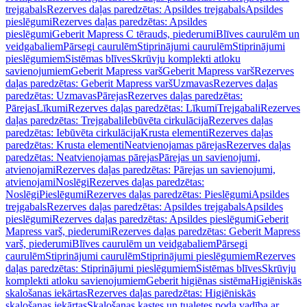
trejgabals
Rezerves daļas paredzētas: Apsildes trejgabals
Apsildes
pieslēgumi
Rezerves daļas paredzētas: Apsildes
pieslēgumi
Geberit Mapress C tērauds, piederumi
Blīves caurulēm un
veidgabaliem
Pārsegi caurulēm
Stiprinājumi caurulēm
Stiprinājumi
pieslēgumiem
Sistēmas blīves
Skrūvju komplekti atloku
savienojumiem
Geberit Mapress varš
Geberit Mapress varš
Rezerves
daļas paredzētas: Geberit Mapress varš
Uzmavas
Rezerves daļas
paredzētas: Uzmavas
Pārejas
Rezerves daļas paredzētas:
Pārejas
Līkumi
Rezerves daļas paredzētas: Līkumi
Trejgabali
Rezerves
daļas paredzētas: Trejgabali
Iebūvēta cirkulācija
Rezerves daļas
paredzētas: Iebūvēta cirkulācija
Krusta elementi
Rezerves daļas
paredzētas: Krusta elementi
Neatvienojamas pārejas
Rezerves daļas
paredzētas: Neatvienojamas pārejas
Pārejas un savienojumi,
atvienojami
Rezerves daļas paredzētas: Pārejas un savienojumi,
atvienojami
Noslēgi
Rezerves daļas paredzētas:
Noslēgi
Pieslēgumi
Rezerves daļas paredzētas: Pieslēgumi
Apsildes
trejgabals
Rezerves daļas paredzētas: Apsildes trejgabals
Apsildes
pieslēgumi
Rezerves daļas paredzētas: Apsildes pieslēgumi
Geberit
Mapress varš, piederumi
Rezerves daļas paredzētas: Geberit Mapress
varš, piederumi
Blīves caurulēm un veidgabaliem
Pārsegi
caurulēm
Stiprinājumi caurulēm
Stiprinājumi pieslēgumiem
Rezerves
daļas paredzētas: Stiprinājumi pieslēgumiem
Sistēmas blīves
Skrūvju
komplekti atloku savienojumiem
Geberit higiēnas sistēma
Higiēniskās
skalošanas iekārtas
Rezerves daļas paredzētas: Higiēniskās
skalošanas iekārtas
Skalošanas kastes un tualetes poda vadība ar