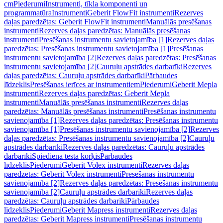
cm
Piederumi
Instrumenti, tīkla komponenti un
programmatūra
Instrumenti
Geberit FlowFit instrumenti
Rezerves
daļas paredzētas: Geberit FlowFit instrumenti
Manuālās presēšanas
instrumenti
Rezerves daļas paredzētas: Manuālās presēšanas
instrumenti
Presēšanas instrumentu savietojamība [1]
Rezerves daļas
paredzētas: Presēšanas instrumentu savietojamība [1]
Presēšanas
instrumentu savietojamība [2]
Rezerves daļas paredzētas: Presēšanas
instrumentu savietojamība [2]
Cauruļu apstrādes darbarīki
Rezerves
daļas paredzētas: Cauruļu apstrādes darbarīki
Pārbaudes
līdzeklis
Presēšanas ierīces ar instrumentiem
Piederumi
Geberit Mepla
instrumenti
Rezerves daļas paredzētas: Geberit Mepla
instrumenti
Manuālās presēšanas instrumenti
Rezerves daļas
paredzētas: Manuālās presēšanas instrumenti
Presēšanas instrumentu
savienojamība [1]
Rezerves daļas paredzētas: Presēšanas instrumentu
savienojamība [1]
Presēšanas instrumentu savienojamība [2]
Rezerves
daļas paredzētas: Presēšanas instrumentu savienojamība [2]
Cauruļu
apstrādes darbarīki
Rezerves daļas paredzētas: Cauruļu apstrādes
darbarīki
Spiediena testa korķis
Pārbaudes
līdzeklis
Piederumi
Geberit Volex instrumenti
Rezerves daļas
paredzētas: Geberit Volex instrumenti
Presēšanas instrumentu
savienojamība [2]
Rezerves daļas paredzētas: Presēšanas instrumentu
savienojamība [2]
Cauruļu apstrādes darbarīki
Rezerves daļas
paredzētas: Cauruļu apstrādes darbarīki
Pārbaudes
līdzeklis
Piederumi
Geberit Mapress instrumenti
Rezerves daļas
paredzētas: Geberit Mapress instrumenti
Presēšanas instrumentu