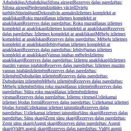
Atbalstkājas
Atbalstkājas
Sifona aizsegi
Rezerves daļas paredzētas:
Sifona aizsegi
Piederumi
Izplūdes vāciņš
Dvieļu
turētājs
Stiprinājumi
Dekoratīvās apmales
Izlietnes komplekti ar
apakšskapi
Roku mazgāšanas izlietnes komplekti ar
apakšskapi
Rezerves daļas paredzētas: Roku mazgāšanas izlietnes
komplekti ar apakšskapi
Izlietnes komplekti ar apakšskapi
Rezerves
daļas paredzētas: Izlietnes komplekti ar apakšskapi
Mēbeļu izlietnes
komplekti ar apakšskapi
Rezerves daļas paredzētas: Mēbeļu izlietnes
komplekti ar apakšskapi
Iebūvējamas izlietnes komplekti ar
apakšskapi
Rezerves daļas paredzētas: Iebūvējamas izlietnes
komplekti ar apakšskapi
Vannas istabas mēbeles
Izlietņu
apakšskapji
Rezerves daļas paredzētas: Izlietņu apakšskapji
Izlietnes
mazām vannas istabām
Rezerves daļas paredzētas: Izlietnes mazām
vannas istabām
Izlietnēm
Rezerves daļas paredzētas:
Izlietnēm
Dubultajām izlietnēm
Rezerves daļas paredzētas:
Dubultajām izlietnēm
Mēbeļu izlietnēm
Rezerves daļas paredzētas:
Mēbeļu izlietnēm
Stūra roku mazgāšanas izlietnēm
Rezerves daļas
paredzētas: Stūra roku mazgāšanas izlietnēm
Izlietņu
virsmas
Rezerves daļas paredzētas: Izlietņu virsmas
Uzliekamai
izlietnei bļodas formā
Rezerves daļas paredzētas: Uzliekamai izlietnei
bļodas formā
Uzliekamai izlietnei taisnstūra
Rezerves daļas
paredzētas: Uzliekamai izlietnei taisnstūra
Sānu skapji
Rezerves daļas
paredzētas: Sānu skapji
Zemi sānu skapji
Rezerves daļas paredzētas:
Zemi sānu skapji
Augsti skapji
Rezerves daļas paredzētas: Augsti
skapji
Vidēji augsti skapji
Rezerves daļas paredzētas: Vidēji augsti