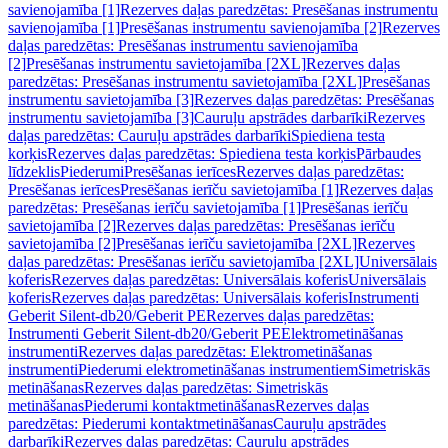
savienojamība [1]
Rezerves daļas paredzētas: Presēšanas instrumentu
savienojamība [1]
Presēšanas instrumentu savienojamība [2]
Rezerves
daļas paredzētas: Presēšanas instrumentu savienojamība
[2]
Presēšanas instrumentu savietojamība [2XL]
Rezerves daļas
paredzētas: Presēšanas instrumentu savietojamība [2XL]
Presēšanas
instrumentu savietojamība [3]
Rezerves daļas paredzētas: Presēšanas
instrumentu savietojamība [3]
Cauruļu apstrādes darbarīki
Rezerves
daļas paredzētas: Cauruļu apstrādes darbarīki
Spiediena testa
korķis
Rezerves daļas paredzētas: Spiediena testa korķis
Pārbaudes
līdzeklis
Piederumi
Presēšanas ierīces
Rezerves daļas paredzētas:
Presēšanas ierīces
Presēšanas ierīču savietojamība [1]
Rezerves daļas
paredzētas: Presēšanas ierīču savietojamība [1]
Presēšanas ierīču
savietojamība [2]
Rezerves daļas paredzētas: Presēšanas ierīču
savietojamība [2]
Presēšanas ierīču savietojamība [2XL]
Rezerves
daļas paredzētas: Presēšanas ierīču savietojamība [2XL]
Universālais
koferis
Rezerves daļas paredzētas: Universālais koferis
Universālais
koferis
Rezerves daļas paredzētas: Universālais koferis
Instrumenti
Geberit Silent-db20/Geberit PE
Rezerves daļas paredzētas:
Instrumenti Geberit Silent-db20/Geberit PE
Elektrometināšanas
instrumenti
Rezerves daļas paredzētas: Elektrometināšanas
instrumenti
Piederumi elektrometināšanas instrumentiem
Simetriskās
metināšanas
Rezerves daļas paredzētas: Simetriskās
metināšanas
Piederumi kontaktmetināšanas
Rezerves daļas
paredzētas: Piederumi kontaktmetināšanas
Cauruļu apstrādes
darbarīki
Rezerves daļas paredzētas: Cauruļu apstrādes