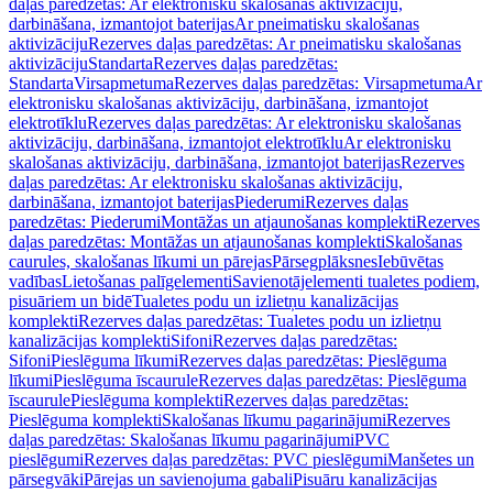
daļas paredzētas: Ar elektronisku skalošanas aktivizāciju,
darbināšana, izmantojot baterijas
Ar pneimatisku skalošanas
aktivizāciju
Rezerves daļas paredzētas: Ar pneimatisku skalošanas
aktivizāciju
Standarta
Rezerves daļas paredzētas:
Standarta
Virsapmetuma
Rezerves daļas paredzētas: Virsapmetuma
Ar
elektronisku skalošanas aktivizāciju, darbināšana, izmantojot
elektrotīklu
Rezerves daļas paredzētas: Ar elektronisku skalošanas
aktivizāciju, darbināšana, izmantojot elektrotīklu
Ar elektronisku
skalošanas aktivizāciju, darbināšana, izmantojot baterijas
Rezerves
daļas paredzētas: Ar elektronisku skalošanas aktivizāciju,
darbināšana, izmantojot baterijas
Piederumi
Rezerves daļas
paredzētas: Piederumi
Montāžas un atjaunošanas komplekti
Rezerves
daļas paredzētas: Montāžas un atjaunošanas komplekti
Skalošanas
caurules, skalošanas līkumi un pārejas
Pārsegplāksnes
Iebūvētas
vadības
Lietošanas palīgelementi
Savienotājelementi tualetes podiem,
pisuāriem un bidē
Tualetes podu un izlietņu kanalizācijas
komplekti
Rezerves daļas paredzētas: Tualetes podu un izlietņu
kanalizācijas komplekti
Sifoni
Rezerves daļas paredzētas:
Sifoni
Pieslēguma līkumi
Rezerves daļas paredzētas: Pieslēguma
līkumi
Pieslēguma īscaurule
Rezerves daļas paredzētas: Pieslēguma
īscaurule
Pieslēguma komplekti
Rezerves daļas paredzētas:
Pieslēguma komplekti
Skalošanas līkumu pagarinājumi
Rezerves
daļas paredzētas: Skalošanas līkumu pagarinājumi
PVC
pieslēgumi
Rezerves daļas paredzētas: PVC pieslēgumi
Manšetes un
pārsegvāki
Pārejas un savienojuma gabali
Pisuāru kanalizācijas