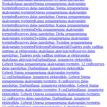
Noskalošanas taustiņi
Sigma zemapmetuma skalojamām
tvertnēm
Rezerves daļas paredzētas: Sigma zemapmetuma
skalojamām tvertnēm
Omega zemapmetuma skalojamām
tvertnēm
Rezerves daļas paredzētas: Omega zemapmetuma
skalojamām tvertnēm
Kappa zemapmetuma skalojamām
tvertnēm
Rezerves daļas paredzētas: Kappa zemapmetuma
skalojamām tvertnēm
Delta zemapmetuma skalojamām
tvertnēm
Rezerves daļas paredzētas: Delta zemapmetuma
skalojamām tvertnēm
Twinline zemapmetuma skalojamām
tvertnēm
Rezerves daļas paredzētas: Twinline zemapmetuma
skalojamām tvertnēm
Piederumi
Palīgmateriāli
Tualetes podu vadības
sistēmas ar elektronisku skalošanas aktivizāciju
Rezerves daļas
paredzētas: Tualetes podu vadības sistēmas ar elektronisku
skalošanas aktivizāciju
Darbināšanai, izmantojot elektrotīklu,
Geberit Sigma zemapmetuma skalojamām tvertnēm, 12 cm
Rezerves
daļas paredzētas: Darbināšanai, izmantojot elektrotīklu,
Geberit Sigma zemapmetuma skalojamām tvertnēm,
12 cm
Darbināšanai, izmantojot elektrotīklu, Geberit Sigma
zemapmetuma skalojamām tvertnēm, 8 cm
Rezerves daļas
paredzētas: Darbināšanai, izmantojot elektrotīklu, Geberit Sigma
zemapmetuma skalojamām tvertnēm, 8 cm
Darbināšanai, izmantojot
elektrotīklu, Geberit Omega zemapmetuma skalojamām tvertnēm,
12 cm
Rezerves daļas paredzētas: Darbināšanai, izmantojot
elektrotīklu, Geberit Omega zemapmetuma skalojamām tvertnēm,
12 cm
Darbināšanai, izmantojot baterijas, Geberit Sigma