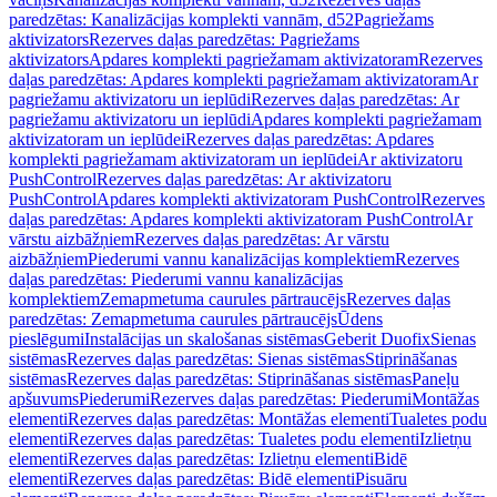
paredzētas: Kanalizācijas komplekti vannām, d52
Pagriežams
aktivizators
Rezerves daļas paredzētas: Pagriežams
aktivizators
Apdares komplekti pagriežamam aktivizatoram
Rezerves
daļas paredzētas: Apdares komplekti pagriežamam aktivizatoram
Ar
pagriežamu aktivizatoru un ieplūdi
Rezerves daļas paredzētas: Ar
pagriežamu aktivizatoru un ieplūdi
Apdares komplekti pagriežamam
aktivizatoram un ieplūdei
Rezerves daļas paredzētas: Apdares
komplekti pagriežamam aktivizatoram un ieplūdei
Ar aktivizatoru
PushControl
Rezerves daļas paredzētas: Ar aktivizatoru
PushControl
Apdares komplekti aktivizatoram PushControl
Rezerves
daļas paredzētas: Apdares komplekti aktivizatoram PushControl
Ar
vārstu aizbāžņiem
Rezerves daļas paredzētas: Ar vārstu
aizbāžņiem
Piederumi vannu kanalizācijas komplektiem
Rezerves
daļas paredzētas: Piederumi vannu kanalizācijas
komplektiem
Zemapmetuma caurules pārtraucējs
Rezerves daļas
paredzētas: Zemapmetuma caurules pārtraucējs
Ūdens
pieslēgumi
Instalācijas un skalošanas sistēmas
Geberit Duofix
Sienas
sistēmas
Rezerves daļas paredzētas: Sienas sistēmas
Stiprināšanas
sistēmas
Rezerves daļas paredzētas: Stiprināšanas sistēmas
Paneļu
apšuvums
Piederumi
Rezerves daļas paredzētas: Piederumi
Montāžas
elementi
Rezerves daļas paredzētas: Montāžas elementi
Tualetes podu
elementi
Rezerves daļas paredzētas: Tualetes podu elementi
Izlietņu
elementi
Rezerves daļas paredzētas: Izlietņu elementi
Bidē
elementi
Rezerves daļas paredzētas: Bidē elementi
Pisuāru