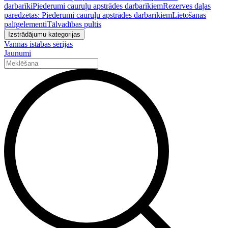
darbarīki
Piederumi cauruļu apstrādes darbarīkiem
Rezerves daļas
paredzētas: Piederumi cauruļu apstrādes darbarīkiem
Lietošanas
palīgelementi
Tālvadības pultis
Izstrādājumu kategorijas
Vannas istabas sērijas
Jaunumi