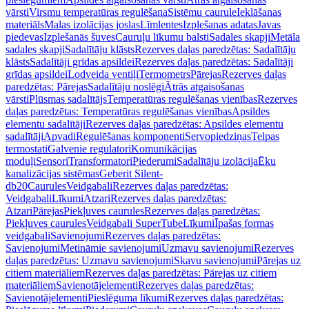
vārsti
Virsmu temperatūras regulēšana
Sistēmu caurule
Ieklāšanas
materiāls
Malas izolācijas joslas
Līmlentes
Izplešanas adatas
Javas
piedevas
Izplešanās šuves
Cauruļu līkumu balsti
Sadales skapji
Metāla
sadales skapji
Sadalītāju klāsts
Rezerves daļas paredzētas: Sadalītāju
klāsts
Sadalītāji grīdas apsildei
Rezerves daļas paredzētas: Sadalītāji
grīdas apsildei
Lodveida ventiļi
Termometrs
Pārejas
Rezerves daļas
paredzētas: Pārejas
Sadalītāju noslēgi
Ātrās atgaisošanas
vārsti
Plūsmas sadalītājs
Temperatūras regulēšanas vienības
Rezerves
daļas paredzētas: Temperatūras regulēšanas vienības
Apsildes
elementu sadalītāji
Rezerves daļas paredzētas: Apsildes elementu
sadalītāji
Apvadi
Regulēšanas komponenti
Servopiedziņas
Telpas
termostati
Galvenie regulatori
Komunikācijas
moduļi
Sensori
Transformatori
Piederumi
Sadalītāju izolācija
Ēku
kanalizācijas sistēmas
Geberit Silent-
db20
Caurules
Veidgabali
Rezerves daļas paredzētas:
Veidgabali
Līkumi
Atzari
Rezerves daļas paredzētas:
Atzari
Pārejas
Piekļuves caurules
Rezerves daļas paredzētas:
Piekļuves caurules
Veidgabali SuperTube
Līkumi
Īpašas formas
veidgabali
Savienojumi
Rezerves daļas paredzētas:
Savienojumi
Metināmie savienojumi
Uzmavu savienojumi
Rezerves
daļas paredzētas: Uzmavu savienojumi
Skavu savienojumi
Pārejas uz
citiem materiāliem
Rezerves daļas paredzētas: Pārejas uz citiem
materiāliem
Savienotājelementi
Rezerves daļas paredzētas:
Savienotājelementi
Pieslēguma līkumi
Rezerves daļas paredzētas: