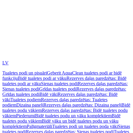
LV
Tualetes podi un pisuāri
Geberit AquaClean tualetes podi ar bidē
funkciju
Bidē tualetes podi ar vāku
Rezerves daļas paredzētas: Bidē
tualetes podi ar vāku
Sienas tualetes podi
Rezerves daļas paredzētas:
Sienas tualetes podi
Grīdas tualetes podi
Rezerves daļas paredzētas:
Grīdas tualetes podi
Bidē vāki
Rezerves daļas paredzētas: Bidē
vāki
Tualetes podiem
Rezerves daļas paredzētas: Tualetes
podiem
Dizaina paneļi
Rezerves daļas paredzētas: Dizaina paneļi
Bidē
tualetes podu vākiem
Rezerves daļas paredzētas: Bidē tualetes podu
vākiem
Piederumi
Bidē tualetes podu un vāku komplektiem
Bidē
tualetes podu vākiem
Bidē vāku un bidē tualetes podu un vāku
komplektiem
Palīgmateriāli
Tualetes podi un tualetes poda vāki
Sienas
tualetes podi
Rezerves daļas paredzētas: Sienas tualetes podi
Tualetes