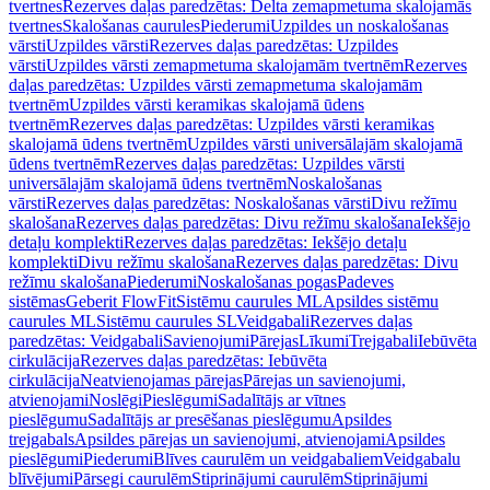
tvertnes
Rezerves daļas paredzētas: Delta zemapmetuma skalojamās
tvertnes
Skalošanas caurules
Piederumi
Uzpildes un noskalošanas
vārsti
Uzpildes vārsti
Rezerves daļas paredzētas: Uzpildes
vārsti
Uzpildes vārsti zemapmetuma skalojamām tvertnēm
Rezerves
daļas paredzētas: Uzpildes vārsti zemapmetuma skalojamām
tvertnēm
Uzpildes vārsti keramikas skalojamā ūdens
tvertnēm
Rezerves daļas paredzētas: Uzpildes vārsti keramikas
skalojamā ūdens tvertnēm
Uzpildes vārsti universālajām skalojamā
ūdens tvertnēm
Rezerves daļas paredzētas: Uzpildes vārsti
universālajām skalojamā ūdens tvertnēm
Noskalošanas
vārsti
Rezerves daļas paredzētas: Noskalošanas vārsti
Divu režīmu
skalošana
Rezerves daļas paredzētas: Divu režīmu skalošana
Iekšējo
detaļu komplekti
Rezerves daļas paredzētas: Iekšējo detaļu
komplekti
Divu režīmu skalošana
Rezerves daļas paredzētas: Divu
režīmu skalošana
Piederumi
Noskalošanas pogas
Padeves
sistēmas
Geberit FlowFit
Sistēmu caurules ML
Apsildes sistēmu
caurules ML
Sistēmu caurules SL
Veidgabali
Rezerves daļas
paredzētas: Veidgabali
Savienojumi
Pārejas
Līkumi
Trejgabali
Iebūvēta
cirkulācija
Rezerves daļas paredzētas: Iebūvēta
cirkulācija
Neatvienojamas pārejas
Pārejas un savienojumi,
atvienojami
Noslēgi
Pieslēgumi
Sadalītājs ar vītnes
pieslēgumu
Sadalītājs ar presēšanas pieslēgumu
Apsildes
trejgabals
Apsildes pārejas un savienojumi, atvienojami
Apsildes
pieslēgumi
Piederumi
Blīves caurulēm un veidgabaliem
Veidgabalu
blīvējumi
Pārsegi caurulēm
Stiprinājumi caurulēm
Stiprinājumi