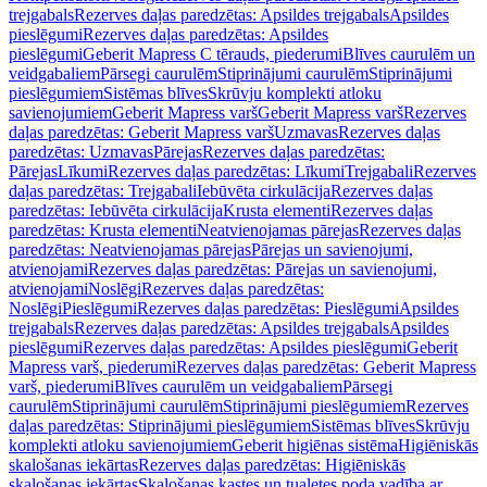
trejgabals
Rezerves daļas paredzētas: Apsildes trejgabals
Apsildes
pieslēgumi
Rezerves daļas paredzētas: Apsildes
pieslēgumi
Geberit Mapress C tērauds, piederumi
Blīves caurulēm un
veidgabaliem
Pārsegi caurulēm
Stiprinājumi caurulēm
Stiprinājumi
pieslēgumiem
Sistēmas blīves
Skrūvju komplekti atloku
savienojumiem
Geberit Mapress varš
Geberit Mapress varš
Rezerves
daļas paredzētas: Geberit Mapress varš
Uzmavas
Rezerves daļas
paredzētas: Uzmavas
Pārejas
Rezerves daļas paredzētas:
Pārejas
Līkumi
Rezerves daļas paredzētas: Līkumi
Trejgabali
Rezerves
daļas paredzētas: Trejgabali
Iebūvēta cirkulācija
Rezerves daļas
paredzētas: Iebūvēta cirkulācija
Krusta elementi
Rezerves daļas
paredzētas: Krusta elementi
Neatvienojamas pārejas
Rezerves daļas
paredzētas: Neatvienojamas pārejas
Pārejas un savienojumi,
atvienojami
Rezerves daļas paredzētas: Pārejas un savienojumi,
atvienojami
Noslēgi
Rezerves daļas paredzētas:
Noslēgi
Pieslēgumi
Rezerves daļas paredzētas: Pieslēgumi
Apsildes
trejgabals
Rezerves daļas paredzētas: Apsildes trejgabals
Apsildes
pieslēgumi
Rezerves daļas paredzētas: Apsildes pieslēgumi
Geberit
Mapress varš, piederumi
Rezerves daļas paredzētas: Geberit Mapress
varš, piederumi
Blīves caurulēm un veidgabaliem
Pārsegi
caurulēm
Stiprinājumi caurulēm
Stiprinājumi pieslēgumiem
Rezerves
daļas paredzētas: Stiprinājumi pieslēgumiem
Sistēmas blīves
Skrūvju
komplekti atloku savienojumiem
Geberit higiēnas sistēma
Higiēniskās
skalošanas iekārtas
Rezerves daļas paredzētas: Higiēniskās
skalošanas iekārtas
Skalošanas kastes un tualetes poda vadība ar