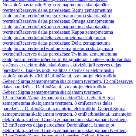
Noskalošanas taustiņi
Sigma zemapmetuma skalojamām
tvertnēm
Rezerves daļas paredzētas: Sigma zemapmetuma
skalojamām tvertnēm
Omega zemapmetuma skalojamām
tvertnēm
Rezerves daļas paredzētas: Omega zemapmetuma
skalojamām tvertnēm
Kappa zemapmetuma skalojamām
tvertnēm
Rezerves daļas paredzētas: Kappa zemapmetuma
skalojamām tvertnēm
Delta zemapmetuma skalojamām
tvertnēm
Rezerves daļas paredzētas: Delta zemapmetuma
skalojamām tvertnēm
Twinline zemapmetuma skalojamām
tvertnēm
Rezerves daļas paredzētas: Twinline zemapmetuma
skalojamām tvertnēm
Piederumi
Palīgmateriāli
Tualetes podu vadības
sistēmas ar elektronisku skalošanas aktivizāciju
Rezerves daļas
paredzētas: Tualetes podu vadības sistēmas ar elektronisku
skalošanas aktivizāciju
Darbināšanai, izmantojot elektrotīklu,
Geberit Sigma zemapmetuma skalojamām tvertnēm, 12 cm
Rezerves
daļas paredzētas: Darbināšanai, izmantojot elektrotīklu,
Geberit Sigma zemapmetuma skalojamām tvertnēm,
12 cm
Darbināšanai, izmantojot elektrotīklu, Geberit Sigma
zemapmetuma skalojamām tvertnēm, 8 cm
Rezerves daļas
paredzētas: Darbināšanai, izmantojot elektrotīklu, Geberit Sigma
zemapmetuma skalojamām tvertnēm, 8 cm
Darbināšanai, izmantojot
elektrotīklu, Geberit Omega zemapmetuma skalojamām tvertnēm,
12 cm
Rezerves daļas paredzētas: Darbināšanai, izmantojot
elektrotīklu, Geberit Omega zemapmetuma skalojamām tvertnēm,
12 cm
Darbināšanai, izmantojot baterijas, Geberit Sigma