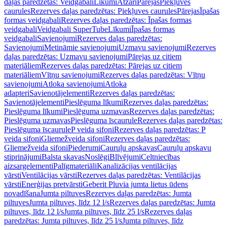
daļas paredzētas: Veidgabali
Līkumi
Atzari
Pārejas
Piekļuves
caurules
Rezerves daļas paredzētas: Piekļuves caurules
Pārejas
Īpašas
formas veidgabali
Rezerves daļas paredzētas: Īpašas formas
veidgabali
Veidgabali SuperTube
Līkumi
Īpašas formas
veidgabali
Savienojumi
Rezerves daļas paredzētas:
Savienojumi
Metināmie savienojumi
Uzmavu savienojumi
Rezerves
daļas paredzētas: Uzmavu savienojumi
Pārejas uz citiem
materiāliem
Rezerves daļas paredzētas: Pārejas uz citiem
materiāliem
Vītņu savienojumi
Rezerves daļas paredzētas: Vītņu
savienojumi
Atloka savienojumi
Atloka
adapteri
Savienotājelementi
Rezerves daļas paredzētas:
Savienotājelementi
Pieslēguma līkumi
Rezerves daļas paredzētas:
Pieslēguma līkumi
Pieslēguma uzmavas
Rezerves daļas paredzētas:
Pieslēguma uzmavas
Pieslēguma īscaurule
Rezerves daļas paredzētas:
Pieslēguma īscaurule
P veida sifoni
Rezerves daļas paredzētas: P
veida sifoni
Gliemežveida sifoni
Rezerves daļas paredzētas:
Gliemežveida sifoni
Piederumi
Cauruļu apskavas
Cauruļu apskavu
stiprinājumi
Balsta skavas
Noslēgi
Blīvējumi
Celtniecības
aizsargelementi
Palīgmateriāli
Kanalizācijas ventilācijas
vārsti
Ventilācijas vārsti
Rezerves daļas paredzētas: Ventilācijas
vārsti
Enerģijas pretvārsti
Geberit Pluvia jumta lietus ūdens
novadīšana
Jumta piltuves
Rezerves daļas paredzētas: Jumta
piltuves
Jumta piltuves, līdz 12 l/s
Rezerves daļas paredzētas: Jumta
piltuves, līdz 12 l/s
Jumta piltuves, līdz 25 l/s
Rezerves daļas
paredzētas: Jumta piltuves, līdz 25 l/s
Jumta piltuves, līdz