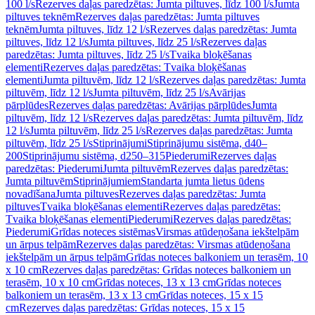
100 l/s
Rezerves daļas paredzētas: Jumta piltuves, līdz 100 l/s
Jumta
piltuves teknēm
Rezerves daļas paredzētas: Jumta piltuves
teknēm
Jumta piltuves, līdz 12 l/s
Rezerves daļas paredzētas: Jumta
piltuves, līdz 12 l/s
Jumta piltuves, līdz 25 l/s
Rezerves daļas
paredzētas: Jumta piltuves, līdz 25 l/s
Tvaika bloķēšanas
elementi
Rezerves daļas paredzētas: Tvaika bloķēšanas
elementi
Jumta piltuvēm, līdz 12 l/s
Rezerves daļas paredzētas: Jumta
piltuvēm, līdz 12 l/s
Jumta piltuvēm, līdz 25 l/s
Avārijas
pārplūdes
Rezerves daļas paredzētas: Avārijas pārplūdes
Jumta
piltuvēm, līdz 12 l/s
Rezerves daļas paredzētas: Jumta piltuvēm, līdz
12 l/s
Jumta piltuvēm, līdz 25 l/s
Rezerves daļas paredzētas: Jumta
piltuvēm, līdz 25 l/s
Stiprinājumi
Stiprinājumu sistēma, d40–
200
Stiprinājumu sistēma, d250–315
Piederumi
Rezerves daļas
paredzētas: Piederumi
Jumta piltuvēm
Rezerves daļas paredzētas:
Jumta piltuvēm
Stiprinājumiem
Standarta jumta lietus ūdens
novadīšana
Jumta piltuves
Rezerves daļas paredzētas: Jumta
piltuves
Tvaika bloķēšanas elementi
Rezerves daļas paredzētas:
Tvaika bloķēšanas elementi
Piederumi
Rezerves daļas paredzētas:
Piederumi
Grīdas noteces sistēmas
Virsmas atūdeņošana iekštelpām
un ārpus telpām
Rezerves daļas paredzētas: Virsmas atūdeņošana
iekštelpām un ārpus telpām
Grīdas noteces balkoniem un terasēm, 10
x 10 cm
Rezerves daļas paredzētas: Grīdas noteces balkoniem un
terasēm, 10 x 10 cm
Grīdas noteces, 13 x 13 cm
Grīdas noteces
balkoniem un terasēm, 13 x 13 cm
Grīdas noteces, 15 x 15
cm
Rezerves daļas paredzētas: Grīdas noteces, 15 x 15