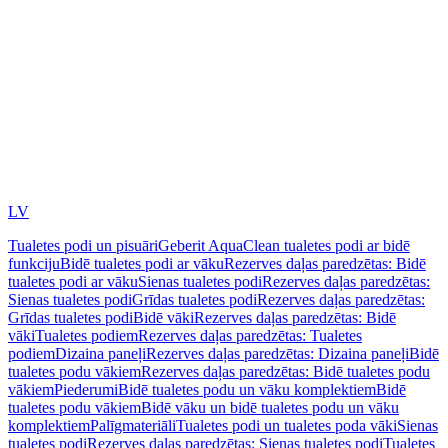
LV
Tualetes podi un pisuāri
Geberit AquaClean tualetes podi ar bidē
funkciju
Bidē tualetes podi ar vāku
Rezerves daļas paredzētas: Bidē
tualetes podi ar vāku
Sienas tualetes podi
Rezerves daļas paredzētas:
Sienas tualetes podi
Grīdas tualetes podi
Rezerves daļas paredzētas:
Grīdas tualetes podi
Bidē vāki
Rezerves daļas paredzētas: Bidē
vāki
Tualetes podiem
Rezerves daļas paredzētas: Tualetes
podiem
Dizaina paneļi
Rezerves daļas paredzētas: Dizaina paneļi
Bidē
tualetes podu vākiem
Rezerves daļas paredzētas: Bidē tualetes podu
vākiem
Piederumi
Bidē tualetes podu un vāku komplektiem
Bidē
tualetes podu vākiem
Bidē vāku un bidē tualetes podu un vāku
komplektiem
Palīgmateriāli
Tualetes podi un tualetes poda vāki
Sienas
tualetes podi
Rezerves daļas paredzētas: Sienas tualetes podi
Tualetes