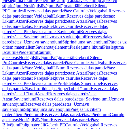
Pieslēguma līkumi
Piederumi
Cauruļu apskavas
Cauruļu apskavu
stiprinājumi
Noslēgi
Blīvējumi
Palīgmateriāli
Geberit Silent-
PP
Caurules
Rezerves daļas paredzētas: Caurules
Veidgabali
Rezerves
daļas paredzētas: Veidgabali
Līkumi
Rezerves daļas paredzētas:
Līkumi
Atzari
Rezerves daļas paredzētas: Atzari
Pārejas
Rezerves
daļas paredzētas: Pārejas
Piekļuves caurules
Rezerves daļas
paredzētas: Piekļuves caurules
Savienojumi
Rezerves daļas
paredzētas: Savienojumi
Uzmavu savienojumi
Rezerves daļas
paredzētas: Uzmavu savienojumi
Stiprinājuma savienojumi
Pārejas uz
citiem materiāliem
Savienotājelementi
Pieslēguma līkumi
Pieslēguma
īscaurule
Piederumi
Cauruļu
apskavas
Noslēgi
Blīvējumi
Palīgmateriāli
Geberit Silent-
Pro
Caurules
Rezerves daļas paredzētas: Caurules
Veidgabali
Rezerves
daļas paredzētas: Veidgabali
Līkumi
Rezerves daļas paredzētas:
Līkumi
Atzari
Rezerves daļas paredzētas: Atzari
Pārejas
Rezerves
daļas paredzētas: Pārejas
Piekļuves caurules
Rezerves daļas
paredzētas: Piekļuves caurules
Profildetaļas SuperTube
Rezerves
daļas paredzētas: Profildetaļas SuperTube
Līkumi
Rezerves daļas
paredzētas: Līkumi
Atzari
Rezerves daļas paredzētas:
Atzari
Savienojumi
Rezerves daļas paredzētas: Savienojumi
Uzmavu
savienojumi
Rezerves daļas paredzētas: Uzmavu
savienojumi
Stiprinājuma savienojumi
Pārejas uz citiem
materiāliem
Piederumi
Rezerves daļas paredzētas: Piederumi
Cauruļu
apskavas
Noslēgi
Blīvējumi
Rezerves daļas paredzētas:
Blīvējumi
Palīgmateriāli
Geberit PE
Caurules
Veidgabali
Rezerves