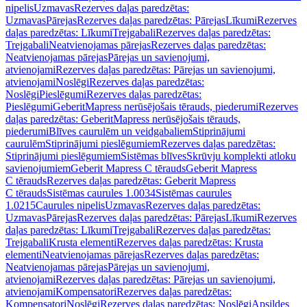
nipelis
Uzmavas
Rezerves daļas paredzētas:
Uzmavas
Pārejas
Rezerves daļas paredzētas: Pārejas
Līkumi
Rezerves
daļas paredzētas: Līkumi
Trejgabali
Rezerves daļas paredzētas:
Trejgabali
Neatvienojamas pārejas
Rezerves daļas paredzētas:
Neatvienojamas pārejas
Pārejas un savienojumi,
atvienojami
Rezerves daļas paredzētas: Pārejas un savienojumi,
atvienojami
Noslēgi
Rezerves daļas paredzētas:
Noslēgi
Pieslēgumi
Rezerves daļas paredzētas:
Pieslēgumi
GeberitMapress nerūsējošais tērauds, piederumi
Rezerves
daļas paredzētas: GeberitMapress nerūsējošais tērauds,
piederumi
Blīves caurulēm un veidgabaliem
Stiprinājumi
caurulēm
Stiprinājumi pieslēgumiem
Rezerves daļas paredzētas:
Stiprinājumi pieslēgumiem
Sistēmas blīves
Skrūvju komplekti atloku
savienojumiem
Geberit Mapress C tērauds
Geberit Mapress
C tērauds
Rezerves daļas paredzētas: Geberit Mapress
C tērauds
Sistēmas caurules 1.0034
Sistēmas caurules
1.0215
Caurules nipelis
Uzmavas
Rezerves daļas paredzētas:
Uzmavas
Pārejas
Rezerves daļas paredzētas: Pārejas
Līkumi
Rezerves
daļas paredzētas: Līkumi
Trejgabali
Rezerves daļas paredzētas:
Trejgabali
Krusta elementi
Rezerves daļas paredzētas: Krusta
elementi
Neatvienojamas pārejas
Rezerves daļas paredzētas:
Neatvienojamas pārejas
Pārejas un savienojumi,
atvienojami
Rezerves daļas paredzētas: Pārejas un savienojumi,
atvienojami
Kompensatori
Rezerves daļas paredzētas:
Kompensatori
Noslēgi
Rezerves daļas paredzētas: Noslēgi
Apsildes