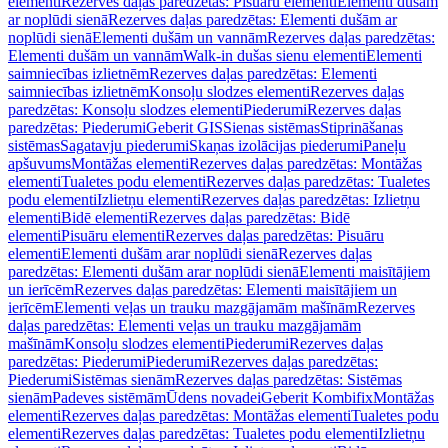
elementi
Rezerves daļas paredzētas: Pisuāru elementi
Elementi dušām
ar noplūdi sienā
Rezerves daļas paredzētas: Elementi dušām ar
noplūdi sienā
Elementi dušām un vannām
Rezerves daļas paredzētas:
Elementi dušām un vannām
Walk-in dušas sienu elementi
Elementi
saimniecības izlietnēm
Rezerves daļas paredzētas: Elementi
saimniecības izlietnēm
Konsoļu slodzes elementi
Rezerves daļas
paredzētas: Konsoļu slodzes elementi
Piederumi
Rezerves daļas
paredzētas: Piederumi
Geberit GIS
Sienas sistēmas
Stiprināšanas
sistēmas
Sagatavju piederumi
Skaņas izolācijas piederumi
Paneļu
apšuvums
Montāžas elementi
Rezerves daļas paredzētas: Montāžas
elementi
Tualetes podu elementi
Rezerves daļas paredzētas: Tualetes
podu elementi
Izlietņu elementi
Rezerves daļas paredzētas: Izlietņu
elementi
Bidē elementi
Rezerves daļas paredzētas: Bidē
elementi
Pisuāru elementi
Rezerves daļas paredzētas: Pisuāru
elementi
Elementi dušām arar noplūdi sienā
Rezerves daļas
paredzētas: Elementi dušām arar noplūdi sienā
Elementi maisītājiem
un ierīcēm
Rezerves daļas paredzētas: Elementi maisītājiem un
ierīcēm
Elementi veļas un trauku mazgājamām mašīnām
Rezerves
daļas paredzētas: Elementi veļas un trauku mazgājamām
mašīnām
Konsoļu slodzes elementi
Piederumi
Rezerves daļas
paredzētas: Piederumi
Piederumi
Rezerves daļas paredzētas:
Piederumi
Sistēmas sienām
Rezerves daļas paredzētas: Sistēmas
sienām
Padeves sistēmām
Ūdens novadei
Geberit Kombifix
Montāžas
elementi
Rezerves daļas paredzētas: Montāžas elementi
Tualetes podu
elementi
Rezerves daļas paredzētas: Tualetes podu elementi
Izlietņu