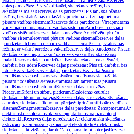
Pisuāri, skalošanas režīms, ar skalošanas malu
Bez vāka
Rezerves
daļas paredzētas: Bez vāka
Pisuāri, skalošanas režīms, bez
skalošanas malas
Rezerves daļas paredzētas: Pisuāri, skalošanas
režīms, bez skalošanas malas
Virsapmetuma vai zemapmetuma
pisuāru vadības sistēmām
Rezerves daļas paredzētas: Virsapmetuma
vai zemapmetuma pisuāru vadības sistēmām
Ar iebūvētu pisuāru
vadības sistēmu
Rezerves daļas paredzētas: Ar iebūvētu pisuāru
vadības sistēmu
Iebūvētai pisuāru vadības sistēmai
Rezerves daļas
paredzētas: Iebūvētai pisuāru vadības sistēmai
Pisuāri, skalošanas
režīms, ar vāku / paredzēts vākam
Rezerves daļas paredzētas: Pisuāri,
skalošanas režīms, ar vāku / paredzēts vākam
Bez skalošanas
malas
Rezerves daļas paredzētas: Bez skalošanas malas
Pisuāri,
darbībai bez ūdens
Rezerves daļas paredzētas: Pisuāri, darbībai bez
ūdens
Bez vāka
Rezerves daļas paredzētas: Bez vāka
Pisuāru
nodalīšanas sienas
Plastmasas pisuāru nodalīšanas sienas
Stikla
pisuāru nodalīšanas sienas
Keramikas sanitārtehnikas pisuāru
nodalīšanas sienas
Piederumi
Rezerves daļas paredzētas:
Piederumi
Sifoni un sifonu piederumi
Skalošanas caurules,
skalošanas līkumi un pārejas
Rezerves daļas paredzētas: Skalošanas
caurules, skalošanas līkumi un pārejas
Stiprinājumi
Pisuāru vadības
sistēmas
Zemapmetuma
Rezerves daļas paredzētas: Zemapmetuma
Ar
elektronisku skalošanas aktivizāciju, darbināšana, izmantojot
elektrotīklu
Rezerves daļas paredzētas: Ar elektronisku skalošanas
aktivizāciju, darbināšana, izmantojot elektrotīklu
Ar elektronisku
skalošanas aktivizāciju, darbināšana, izmantojot baterijas
Rezerves