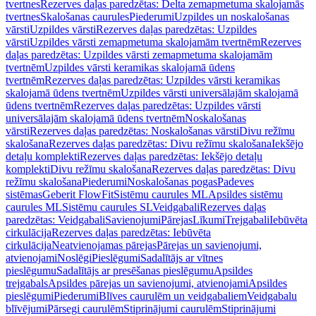
tvertnes
Rezerves daļas paredzētas: Delta zemapmetuma skalojamās
tvertnes
Skalošanas caurules
Piederumi
Uzpildes un noskalošanas
vārsti
Uzpildes vārsti
Rezerves daļas paredzētas: Uzpildes
vārsti
Uzpildes vārsti zemapmetuma skalojamām tvertnēm
Rezerves
daļas paredzētas: Uzpildes vārsti zemapmetuma skalojamām
tvertnēm
Uzpildes vārsti keramikas skalojamā ūdens
tvertnēm
Rezerves daļas paredzētas: Uzpildes vārsti keramikas
skalojamā ūdens tvertnēm
Uzpildes vārsti universālajām skalojamā
ūdens tvertnēm
Rezerves daļas paredzētas: Uzpildes vārsti
universālajām skalojamā ūdens tvertnēm
Noskalošanas
vārsti
Rezerves daļas paredzētas: Noskalošanas vārsti
Divu režīmu
skalošana
Rezerves daļas paredzētas: Divu režīmu skalošana
Iekšējo
detaļu komplekti
Rezerves daļas paredzētas: Iekšējo detaļu
komplekti
Divu režīmu skalošana
Rezerves daļas paredzētas: Divu
režīmu skalošana
Piederumi
Noskalošanas pogas
Padeves
sistēmas
Geberit FlowFit
Sistēmu caurules ML
Apsildes sistēmu
caurules ML
Sistēmu caurules SL
Veidgabali
Rezerves daļas
paredzētas: Veidgabali
Savienojumi
Pārejas
Līkumi
Trejgabali
Iebūvēta
cirkulācija
Rezerves daļas paredzētas: Iebūvēta
cirkulācija
Neatvienojamas pārejas
Pārejas un savienojumi,
atvienojami
Noslēgi
Pieslēgumi
Sadalītājs ar vītnes
pieslēgumu
Sadalītājs ar presēšanas pieslēgumu
Apsildes
trejgabals
Apsildes pārejas un savienojumi, atvienojami
Apsildes
pieslēgumi
Piederumi
Blīves caurulēm un veidgabaliem
Veidgabalu
blīvējumi
Pārsegi caurulēm
Stiprinājumi caurulēm
Stiprinājumi