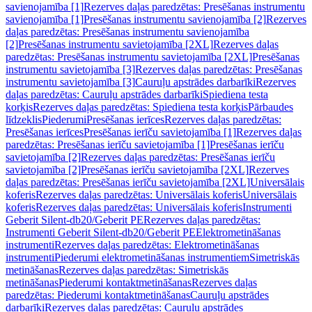
savienojamība [1]
Rezerves daļas paredzētas: Presēšanas instrumentu
savienojamība [1]
Presēšanas instrumentu savienojamība [2]
Rezerves
daļas paredzētas: Presēšanas instrumentu savienojamība
[2]
Presēšanas instrumentu savietojamība [2XL]
Rezerves daļas
paredzētas: Presēšanas instrumentu savietojamība [2XL]
Presēšanas
instrumentu savietojamība [3]
Rezerves daļas paredzētas: Presēšanas
instrumentu savietojamība [3]
Cauruļu apstrādes darbarīki
Rezerves
daļas paredzētas: Cauruļu apstrādes darbarīki
Spiediena testa
korķis
Rezerves daļas paredzētas: Spiediena testa korķis
Pārbaudes
līdzeklis
Piederumi
Presēšanas ierīces
Rezerves daļas paredzētas:
Presēšanas ierīces
Presēšanas ierīču savietojamība [1]
Rezerves daļas
paredzētas: Presēšanas ierīču savietojamība [1]
Presēšanas ierīču
savietojamība [2]
Rezerves daļas paredzētas: Presēšanas ierīču
savietojamība [2]
Presēšanas ierīču savietojamība [2XL]
Rezerves
daļas paredzētas: Presēšanas ierīču savietojamība [2XL]
Universālais
koferis
Rezerves daļas paredzētas: Universālais koferis
Universālais
koferis
Rezerves daļas paredzētas: Universālais koferis
Instrumenti
Geberit Silent-db20/Geberit PE
Rezerves daļas paredzētas:
Instrumenti Geberit Silent-db20/Geberit PE
Elektrometināšanas
instrumenti
Rezerves daļas paredzētas: Elektrometināšanas
instrumenti
Piederumi elektrometināšanas instrumentiem
Simetriskās
metināšanas
Rezerves daļas paredzētas: Simetriskās
metināšanas
Piederumi kontaktmetināšanas
Rezerves daļas
paredzētas: Piederumi kontaktmetināšanas
Cauruļu apstrādes
darbarīki
Rezerves daļas paredzētas: Cauruļu apstrādes