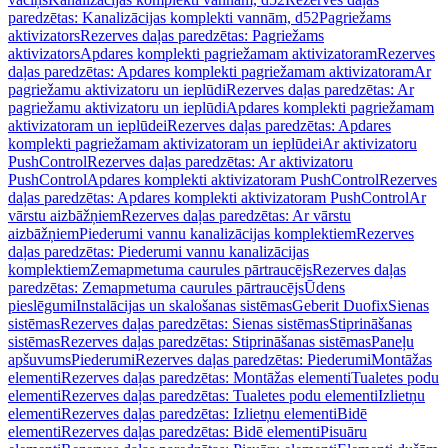
paredzētas: Kanalizācijas komplekti vannām, d52
Pagriežams
aktivizators
Rezerves daļas paredzētas: Pagriežams
aktivizators
Apdares komplekti pagriežamam aktivizatoram
Rezerves
daļas paredzētas: Apdares komplekti pagriežamam aktivizatoram
Ar
pagriežamu aktivizatoru un ieplūdi
Rezerves daļas paredzētas: Ar
pagriežamu aktivizatoru un ieplūdi
Apdares komplekti pagriežamam
aktivizatoram un ieplūdei
Rezerves daļas paredzētas: Apdares
komplekti pagriežamam aktivizatoram un ieplūdei
Ar aktivizatoru
PushControl
Rezerves daļas paredzētas: Ar aktivizatoru
PushControl
Apdares komplekti aktivizatoram PushControl
Rezerves
daļas paredzētas: Apdares komplekti aktivizatoram PushControl
Ar
vārstu aizbāžņiem
Rezerves daļas paredzētas: Ar vārstu
aizbāžņiem
Piederumi vannu kanalizācijas komplektiem
Rezerves
daļas paredzētas: Piederumi vannu kanalizācijas
komplektiem
Zemapmetuma caurules pārtraucējs
Rezerves daļas
paredzētas: Zemapmetuma caurules pārtraucējs
Ūdens
pieslēgumi
Instalācijas un skalošanas sistēmas
Geberit Duofix
Sienas
sistēmas
Rezerves daļas paredzētas: Sienas sistēmas
Stiprināšanas
sistēmas
Rezerves daļas paredzētas: Stiprināšanas sistēmas
Paneļu
apšuvums
Piederumi
Rezerves daļas paredzētas: Piederumi
Montāžas
elementi
Rezerves daļas paredzētas: Montāžas elementi
Tualetes podu
elementi
Rezerves daļas paredzētas: Tualetes podu elementi
Izlietņu
elementi
Rezerves daļas paredzētas: Izlietņu elementi
Bidē
elementi
Rezerves daļas paredzētas: Bidē elementi
Pisuāru