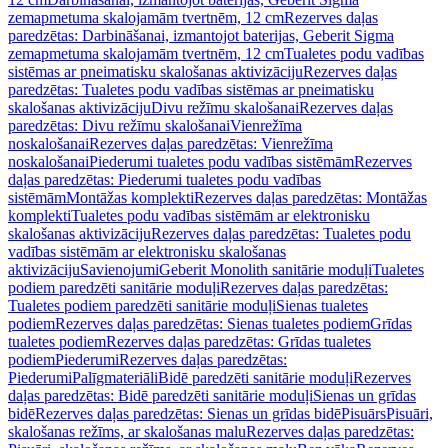
zemapmetuma skalojamām tvertnēm, 12 cm
Rezerves daļas
paredzētas: Darbināšanai, izmantojot baterijas, Geberit Sigma
zemapmetuma skalojamām tvertnēm, 12 cm
Tualetes podu vadības
sistēmas ar pneimatisku skalošanas aktivizāciju
Rezerves daļas
paredzētas: Tualetes podu vadības sistēmas ar pneimatisku
skalošanas aktivizāciju
Divu režīmu skalošanai
Rezerves daļas
paredzētas: Divu režīmu skalošanai
Vienrežīma
noskalošanai
Rezerves daļas paredzētas: Vienrežīma
noskalošanai
Piederumi tualetes podu vadības sistēmām
Rezerves
daļas paredzētas: Piederumi tualetes podu vadības
sistēmām
Montāžas komplekti
Rezerves daļas paredzētas: Montāžas
komplekti
Tualetes podu vadības sistēmām ar elektronisku
skalošanas aktivizāciju
Rezerves daļas paredzētas: Tualetes podu
vadības sistēmām ar elektronisku skalošanas
aktivizāciju
Savienojumi
Geberit Monolith sanitārie moduļi
Tualetes
podiem paredzēti sanitārie moduļi
Rezerves daļas paredzētas:
Tualetes podiem paredzēti sanitārie moduļi
Sienas tualetes
podiem
Rezerves daļas paredzētas: Sienas tualetes podiem
Grīdas
tualetes podiem
Rezerves daļas paredzētas: Grīdas tualetes
podiem
Piederumi
Rezerves daļas paredzētas:
Piederumi
Palīgmateriāli
Bidē paredzēti sanitārie moduļi
Rezerves
daļas paredzētas: Bidē paredzēti sanitārie moduļi
Sienas un grīdas
bidē
Rezerves daļas paredzētas: Sienas un grīdas bidē
Pisuārs
Pisuāri,
skalošanas režīms, ar skalošanas malu
Rezerves daļas paredzētas: