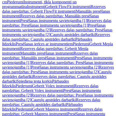
cm
Piederumi
Instrumenti, tīkla komponenti un
programmatūra
Instrumenti
Geberit FlowFit instrumenti
Rezerves
daļas paredzētas: Geberit FlowFit instrumenti
Manuālās presēšanas
instrumenti
Rezerves daļas paredzētas: Manuālās presēšanas
instrumenti
Presēšanas instrumentu savietojamība [1]
Rezerves daļas
paredzētas: Presēšanas instrumentu savietojamība [1]
Presēšanas
instrumentu savietojamība [2]
Rezerves daļas paredzētas: Presēšanas
instrumentu savietojamība [2]
Cauruļu apstrādes darbarīki
Rezerves
daļas paredzētas: Cauruļu apstrādes darbarīki
Pārbaudes
līdzeklis
Presēšanas ierīces ar instrumentiem
Piederumi
Geberit Mepla
instrumenti
Rezerves daļas paredzētas: Geberit Mepla
instrumenti
Manuālās presēšanas instrumenti
Rezerves daļas
paredzētas: Manuālās presēšanas instrumenti
Presēšanas instrumentu
savienojamība [1]
Rezerves daļas paredzētas: Presēšanas instrumentu
savienojamība [1]
Presēšanas instrumentu savienojamība [2]
Rezerves
daļas paredzētas: Presēšanas instrumentu savienojamība [2]
Cauruļu
apstrādes darbarīki
Rezerves daļas paredzētas: Cauruļu apstrādes
darbarīki
Spiediena testa korķis
Pārbaudes
līdzeklis
Piederumi
Geberit Volex instrumenti
Rezerves daļas
paredzētas: Geberit Volex instrumenti
Presēšanas instrumentu
savienojamība [2]
Rezerves daļas paredzētas: Presēšanas instrumentu
savienojamība [2]
Cauruļu apstrādes darbarīki
Rezerves daļas
paredzētas: Cauruļu apstrādes darbarīki
Pārbaudes
līdzeklis
Piederumi
Geberit Mapress instrumenti
Rezerves daļas
paredzētas: Geberit Mapress instrumenti
Presēšanas instrumentu