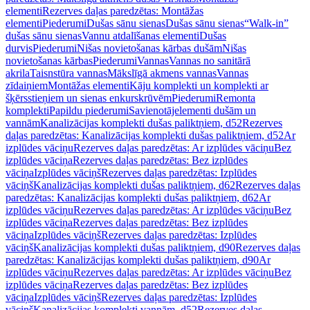
elementi
Rezerves daļas paredzētas: Montāžas
elementi
Piederumi
Dušas sānu sienas
Dušas sānu sienas
“Walk-in”
dušas sānu sienas
Vannu atdalīšanas elementi
Dušas
durvis
Piederumi
Nišas novietošanas kārbas dušām
Nišas
novietošanas kārbas
Piederumi
Vannas
Vannas no sanitārā
akrila
Taisnstūra vannas
Mākslīgā akmens vannas
Vannas
zīdaiņiem
Montāžas elementi
Kāju komplekti un komplekti ar
šķērsstieņiem un sienas enkurskrūvēm
Piederumi
Remonta
komplekti
Papildu piederumi
Savienotājelementi dušām un
vannām
Kanalizācijas komplekti dušas paliktņiem, d52
Rezerves
daļas paredzētas: Kanalizācijas komplekti dušas paliktņiem, d52
Ar
izplūdes vāciņu
Rezerves daļas paredzētas: Ar izplūdes vāciņu
Bez
izplūdes vāciņa
Rezerves daļas paredzētas: Bez izplūdes
vāciņa
Izplūdes vāciņš
Rezerves daļas paredzētas: Izplūdes
vāciņš
Kanalizācijas komplekti dušas paliktņiem, d62
Rezerves daļas
paredzētas: Kanalizācijas komplekti dušas paliktņiem, d62
Ar
izplūdes vāciņu
Rezerves daļas paredzētas: Ar izplūdes vāciņu
Bez
izplūdes vāciņa
Rezerves daļas paredzētas: Bez izplūdes
vāciņa
Izplūdes vāciņš
Rezerves daļas paredzētas: Izplūdes
vāciņš
Kanalizācijas komplekti dušas paliktņiem, d90
Rezerves daļas
paredzētas: Kanalizācijas komplekti dušas paliktņiem, d90
Ar
izplūdes vāciņu
Rezerves daļas paredzētas: Ar izplūdes vāciņu
Bez
izplūdes vāciņa
Rezerves daļas paredzētas: Bez izplūdes
vāciņa
Izplūdes vāciņš
Rezerves daļas paredzētas: Izplūdes
vāciņš
Kanalizācijas komplekti vannām, d52
Rezerves daļas