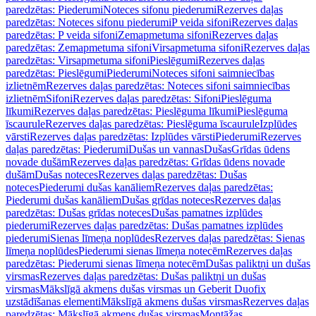
paredzētas: Piederumi
Noteces sifonu piederumi
Rezerves daļas
paredzētas: Noteces sifonu piederumi
P veida sifoni
Rezerves daļas
paredzētas: P veida sifoni
Zemapmetuma sifoni
Rezerves daļas
paredzētas: Zemapmetuma sifoni
Virsapmetuma sifoni
Rezerves daļas
paredzētas: Virsapmetuma sifoni
Pieslēgumi
Rezerves daļas
paredzētas: Pieslēgumi
Piederumi
Noteces sifoni saimniecības
izlietnēm
Rezerves daļas paredzētas: Noteces sifoni saimniecības
izlietnēm
Sifoni
Rezerves daļas paredzētas: Sifoni
Pieslēguma
līkumi
Rezerves daļas paredzētas: Pieslēguma līkumi
Pieslēguma
īscaurule
Rezerves daļas paredzētas: Pieslēguma īscaurule
Izplūdes
vārsti
Rezerves daļas paredzētas: Izplūdes vārsti
Piederumi
Rezerves
daļas paredzētas: Piederumi
Dušas un vannas
Dušas
Grīdas ūdens
novade dušām
Rezerves daļas paredzētas: Grīdas ūdens novade
dušām
Dušas noteces
Rezerves daļas paredzētas: Dušas
noteces
Piederumi dušas kanāliem
Rezerves daļas paredzētas:
Piederumi dušas kanāliem
Dušas grīdas noteces
Rezerves daļas
paredzētas: Dušas grīdas noteces
Dušas pamatnes izplūdes
piederumi
Rezerves daļas paredzētas: Dušas pamatnes izplūdes
piederumi
Sienas līmeņa noplūdes
Rezerves daļas paredzētas: Sienas
līmeņa noplūdes
Piederumi sienas līmeņa notecēm
Rezerves daļas
paredzētas: Piederumi sienas līmeņa notecēm
Dušas paliktņi un dušas
virsmas
Rezerves daļas paredzētas: Dušas paliktņi un dušas
virsmas
Mākslīgā akmens dušas virsmas un Geberit Duofix
uzstādīšanas elementi
Mākslīgā akmens dušas virsmas
Rezerves daļas
paredzētas: Mākslīgā akmens dušas virsmas
Montāžas