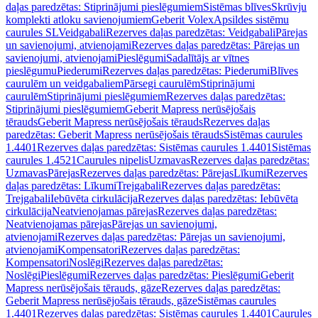
daļas paredzētas: Stiprinājumi pieslēgumiem
Sistēmas blīves
Skrūvju
komplekti atloku savienojumiem
Geberit Volex
Apsildes sistēmu
caurules SL
Veidgabali
Rezerves daļas paredzētas: Veidgabali
Pārejas
un savienojumi, atvienojami
Rezerves daļas paredzētas: Pārejas un
savienojumi, atvienojami
Pieslēgumi
Sadalītājs ar vītnes
pieslēgumu
Piederumi
Rezerves daļas paredzētas: Piederumi
Blīves
caurulēm un veidgabaliem
Pārsegi caurulēm
Stiprinājumi
caurulēm
Stiprinājumi pieslēgumiem
Rezerves daļas paredzētas:
Stiprinājumi pieslēgumiem
Geberit Mapress nerūsējošais
tērauds
Geberit Mapress nerūsējošais tērauds
Rezerves daļas
paredzētas: Geberit Mapress nerūsējošais tērauds
Sistēmas caurules
1.4401
Rezerves daļas paredzētas: Sistēmas caurules 1.4401
Sistēmas
caurules 1.4521
Caurules nipelis
Uzmavas
Rezerves daļas paredzētas:
Uzmavas
Pārejas
Rezerves daļas paredzētas: Pārejas
Līkumi
Rezerves
daļas paredzētas: Līkumi
Trejgabali
Rezerves daļas paredzētas:
Trejgabali
Iebūvēta cirkulācija
Rezerves daļas paredzētas: Iebūvēta
cirkulācija
Neatvienojamas pārejas
Rezerves daļas paredzētas:
Neatvienojamas pārejas
Pārejas un savienojumi,
atvienojami
Rezerves daļas paredzētas: Pārejas un savienojumi,
atvienojami
Kompensatori
Rezerves daļas paredzētas:
Kompensatori
Noslēgi
Rezerves daļas paredzētas:
Noslēgi
Pieslēgumi
Rezerves daļas paredzētas: Pieslēgumi
Geberit
Mapress nerūsējošais tērauds, gāze
Rezerves daļas paredzētas:
Geberit Mapress nerūsējošais tērauds, gāze
Sistēmas caurules
1.4401
Rezerves daļas paredzētas: Sistēmas caurules 1.4401
Caurules