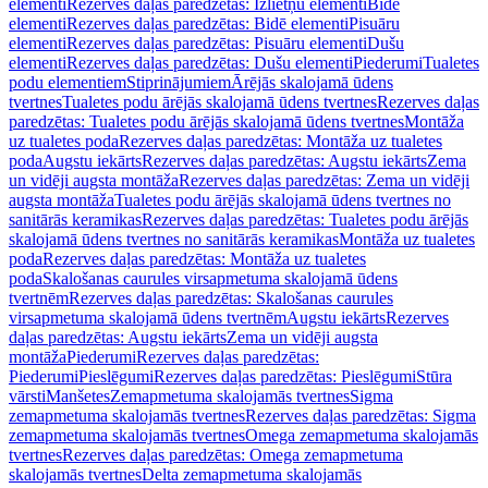
elementi
Rezerves daļas paredzētas: Izlietņu elementi
Bidē
elementi
Rezerves daļas paredzētas: Bidē elementi
Pisuāru
elementi
Rezerves daļas paredzētas: Pisuāru elementi
Dušu
elementi
Rezerves daļas paredzētas: Dušu elementi
Piederumi
Tualetes
podu elementiem
Stiprinājumiem
Ārējās skalojamā ūdens
tvertnes
Tualetes podu ārējās skalojamā ūdens tvertnes
Rezerves daļas
paredzētas: Tualetes podu ārējās skalojamā ūdens tvertnes
Montāža
uz tualetes poda
Rezerves daļas paredzētas: Montāža uz tualetes
poda
Augstu iekārts
Rezerves daļas paredzētas: Augstu iekārts
Zema
un vidēji augsta montāža
Rezerves daļas paredzētas: Zema un vidēji
augsta montāža
Tualetes podu ārējās skalojamā ūdens tvertnes no
sanitārās keramikas
Rezerves daļas paredzētas: Tualetes podu ārējās
skalojamā ūdens tvertnes no sanitārās keramikas
Montāža uz tualetes
poda
Rezerves daļas paredzētas: Montāža uz tualetes
poda
Skalošanas caurules virsapmetuma skalojamā ūdens
tvertnēm
Rezerves daļas paredzētas: Skalošanas caurules
virsapmetuma skalojamā ūdens tvertnēm
Augstu iekārts
Rezerves
daļas paredzētas: Augstu iekārts
Zema un vidēji augsta
montāža
Piederumi
Rezerves daļas paredzētas:
Piederumi
Pieslēgumi
Rezerves daļas paredzētas: Pieslēgumi
Stūra
vārsti
Manšetes
Zemapmetuma skalojamās tvertnes
Sigma
zemapmetuma skalojamās tvertnes
Rezerves daļas paredzētas: Sigma
zemapmetuma skalojamās tvertnes
Omega zemapmetuma skalojamās
tvertnes
Rezerves daļas paredzētas: Omega zemapmetuma
skalojamās tvertnes
Delta zemapmetuma skalojamās