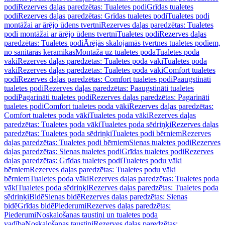
podi
Rezerves daļas paredzētas: Tualetes podi
Grīdas tualetes
podi
Rezerves daļas paredzētas: Grīdas tualetes podi
Tualetes podi
montāžai ar ārējo ūdens tvertni
Rezerves daļas paredzētas: Tualetes
podi montāžai ar ārējo ūdens tvertni
Tualetes podi
Rezerves daļas
paredzētas: Tualetes podi
Ārējās skalojamās tvertnes tualetes podiem,
no sanitārās keramikas
Montāža uz tualetes poda
Tualetes poda
vāki
Rezerves daļas paredzētas: Tualetes poda vāki
Tualetes poda
vāki
Rezerves daļas paredzētas: Tualetes poda vāki
Comfort tualetes
podi
Rezerves daļas paredzētas: Comfort tualetes podi
Paaugstināti
tualetes podi
Rezerves daļas paredzētas: Paaugstināti tualetes
podi
Pagarināti tualetes podi
Rezerves daļas paredzētas: Pagarināti
tualetes podi
Comfort tualetes poda vāki
Rezerves daļas paredzētas:
Comfort tualetes poda vāki
Tualetes poda vāki
Rezerves daļas
paredzētas: Tualetes poda vāki
Tualetes poda sēdriņķi
Rezerves daļas
paredzētas: Tualetes poda sēdriņķi
Tualetes podi bērniem
Rezerves
daļas paredzētas: Tualetes podi bērniem
Sienas tualetes podi
Rezerves
daļas paredzētas: Sienas tualetes podi
Grīdas tualetes podi
Rezerves
daļas paredzētas: Grīdas tualetes podi
Tualetes podu vāki
bērniem
Rezerves daļas paredzētas: Tualetes podu vāki
bērniem
Tualetes poda vāki
Rezerves daļas paredzētas: Tualetes poda
vāki
Tualetes poda sēdriņķi
Rezerves daļas paredzētas: Tualetes poda
sēdriņķi
Bidē
Sienas bidē
Rezerves daļas paredzētas: Sienas
bidē
Grīdas bidē
Piederumi
Rezerves daļas paredzētas:
Piederumi
Noskalošanas taustiņi un tualetes poda
vadība
Noskalošanas taustiņi
Rezerves daļas paredzētas: