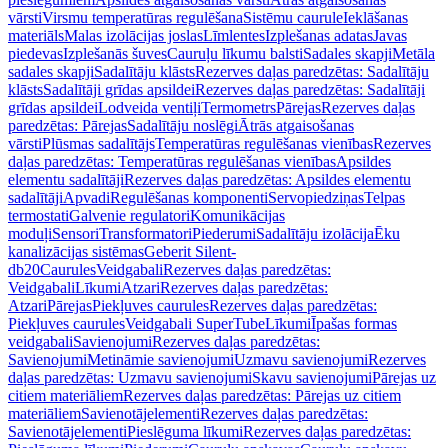
vārsti
Virsmu temperatūras regulēšana
Sistēmu caurule
Ieklāšanas
materiāls
Malas izolācijas joslas
Līmlentes
Izplešanas adatas
Javas
piedevas
Izplešanās šuves
Cauruļu līkumu balsti
Sadales skapji
Metāla
sadales skapji
Sadalītāju klāsts
Rezerves daļas paredzētas: Sadalītāju
klāsts
Sadalītāji grīdas apsildei
Rezerves daļas paredzētas: Sadalītāji
grīdas apsildei
Lodveida ventiļi
Termometrs
Pārejas
Rezerves daļas
paredzētas: Pārejas
Sadalītāju noslēgi
Ātrās atgaisošanas
vārsti
Plūsmas sadalītājs
Temperatūras regulēšanas vienības
Rezerves
daļas paredzētas: Temperatūras regulēšanas vienības
Apsildes
elementu sadalītāji
Rezerves daļas paredzētas: Apsildes elementu
sadalītāji
Apvadi
Regulēšanas komponenti
Servopiedziņas
Telpas
termostati
Galvenie regulatori
Komunikācijas
moduļi
Sensori
Transformatori
Piederumi
Sadalītāju izolācija
Ēku
kanalizācijas sistēmas
Geberit Silent-
db20
Caurules
Veidgabali
Rezerves daļas paredzētas:
Veidgabali
Līkumi
Atzari
Rezerves daļas paredzētas:
Atzari
Pārejas
Piekļuves caurules
Rezerves daļas paredzētas:
Piekļuves caurules
Veidgabali SuperTube
Līkumi
Īpašas formas
veidgabali
Savienojumi
Rezerves daļas paredzētas:
Savienojumi
Metināmie savienojumi
Uzmavu savienojumi
Rezerves
daļas paredzētas: Uzmavu savienojumi
Skavu savienojumi
Pārejas uz
citiem materiāliem
Rezerves daļas paredzētas: Pārejas uz citiem
materiāliem
Savienotājelementi
Rezerves daļas paredzētas:
Savienotājelementi
Pieslēguma līkumi
Rezerves daļas paredzētas: