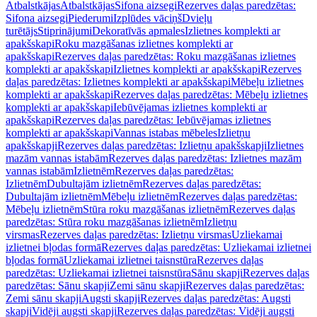
Atbalstkājas
Atbalstkājas
Sifona aizsegi
Rezerves daļas paredzētas:
Sifona aizsegi
Piederumi
Izplūdes vāciņš
Dvieļu
turētājs
Stiprinājumi
Dekoratīvās apmales
Izlietnes komplekti ar
apakšskapi
Roku mazgāšanas izlietnes komplekti ar
apakšskapi
Rezerves daļas paredzētas: Roku mazgāšanas izlietnes
komplekti ar apakšskapi
Izlietnes komplekti ar apakšskapi
Rezerves
daļas paredzētas: Izlietnes komplekti ar apakšskapi
Mēbeļu izlietnes
komplekti ar apakšskapi
Rezerves daļas paredzētas: Mēbeļu izlietnes
komplekti ar apakšskapi
Iebūvējamas izlietnes komplekti ar
apakšskapi
Rezerves daļas paredzētas: Iebūvējamas izlietnes
komplekti ar apakšskapi
Vannas istabas mēbeles
Izlietņu
apakšskapji
Rezerves daļas paredzētas: Izlietņu apakšskapji
Izlietnes
mazām vannas istabām
Rezerves daļas paredzētas: Izlietnes mazām
vannas istabām
Izlietnēm
Rezerves daļas paredzētas:
Izlietnēm
Dubultajām izlietnēm
Rezerves daļas paredzētas:
Dubultajām izlietnēm
Mēbeļu izlietnēm
Rezerves daļas paredzētas:
Mēbeļu izlietnēm
Stūra roku mazgāšanas izlietnēm
Rezerves daļas
paredzētas: Stūra roku mazgāšanas izlietnēm
Izlietņu
virsmas
Rezerves daļas paredzētas: Izlietņu virsmas
Uzliekamai
izlietnei bļodas formā
Rezerves daļas paredzētas: Uzliekamai izlietnei
bļodas formā
Uzliekamai izlietnei taisnstūra
Rezerves daļas
paredzētas: Uzliekamai izlietnei taisnstūra
Sānu skapji
Rezerves daļas
paredzētas: Sānu skapji
Zemi sānu skapji
Rezerves daļas paredzētas:
Zemi sānu skapji
Augsti skapji
Rezerves daļas paredzētas: Augsti
skapji
Vidēji augsti skapji
Rezerves daļas paredzētas: Vidēji augsti