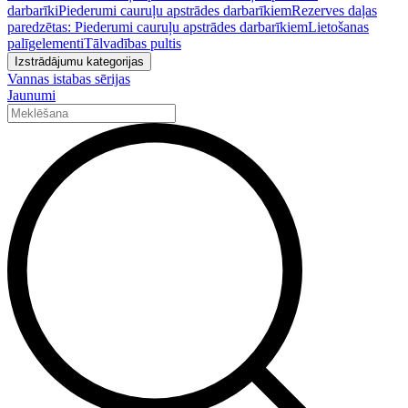
darbarīki
Piederumi cauruļu apstrādes darbarīkiem
Rezerves daļas
paredzētas: Piederumi cauruļu apstrādes darbarīkiem
Lietošanas
palīgelementi
Tālvadības pultis
Izstrādājumu kategorijas
Vannas istabas sērijas
Jaunumi