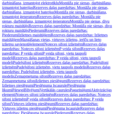
darbināšana, izmantojot elektrotīklu
Montāža pie sienas, darbināšana,
izmantojot baterijas
Rezerves daļas paredzētas: Montāža pie sienas,
darbināšana, izmantojot baterijas
Montāža pie sienas, darbināšana,
izmantojot ģeneratoru
Rezerves daļas paredzētas: Montāža pie
sienas, darbināšana, izmantojot ģeneratoru
Montāža pie sienas, divu
rokturu maisītājs
Rezerves daļas paredzētas: Montāža pie sienas, divu
rokturu maisītājs
Piederumi
Rezerves daļas paredzētas:
Piederumi
Izlietnes maisītājiem
Rezerves daļas paredzētas: Izlietnes
maisītājiem
Mazgāšanas vietas, virtuves izlietņu, ierīču un lieto
izlietņu savienotājelementi
Noteces sifoni izlietnēm
Rezerves daļas
paredzētas: Noteces sifoni izlietnēm
P veida sifoni
Rezerves daļas
paredzētas: P veida sifoni
P veida sifoni, vietu taupoši
modeļi
Rezerves daļas paredzētas: P veida sifoni, vietu taupoši
modeļi
Pudeļsifoni izlietnēm
Rezerves daļas paredzētas: Pudeļsifoni
izlietnēm
Pudeļsifoni izlietnēm, vietu taupošs modelis
Rezerves daļas
paredzētas: Pudeļsifoni izlietnēm, vietu taupošs
modelis
Zemapmetuma sifoni
Rezerves daļas paredzētas:
Zemapmetuma sifoni
Izlietnes pieslēgumi
Rezerves daļas paredzētas:
Izlietnes pieslēgumi
Pieslēguma īscaurule
Pieslēguma
līkumi
Pārsegi
Blīvējumi
Vertikālās caurules
Pagarinājumi
Aktivizācijas
elementi
Noteces sifoni izlietnēm
Rezerves daļas paredzētas: Noteces
sifoni izlietnēm
P veida sifoni
Rezerves daļas paredzētas: P veida
sifoni
Virtuves izlietņu pieslēgumi
Rezerves daļas paredzētas:
Virtuves izlietņu pieslēgumi
Pieslēguma īscaurule
Rezerves daļas
paredzētas: Pieslēguma īscaurule
Piederumi
Rezerves daļas