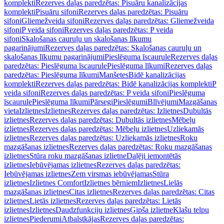
komplekti
Rezerves daļas paredzētas: Pisuāru kanalizācijas
komplekti
Pisuāru sifoni
Rezerves daļas paredzētas: Pisuāru
sifoni
Gliemežveida sifoni
Rezerves daļas paredzētas: Gliemežveida
sifoni
P veida sifoni
Rezerves daļas paredzētas: P veida
sifoni
Skalošanas cauruļu un skalošanas līkumu
pagarinājumi
Rezerves daļas paredzētas: Skalošanas cauruļu un
skalošanas līkumu pagarinājumi
Pieslēguma īscaurule
Rezerves daļas
paredzētas: Pieslēguma īscaurule
Pieslēguma līkumi
Rezerves daļas
paredzētas: Pieslēguma līkumi
Manšetes
Bidē kanalizācijas
komplekti
Rezerves daļas paredzētas: Bidē kanalizācijas komplekti
P
veida sifoni
Rezerves daļas paredzētas: P veida sifoni
Pieslēguma
īscaurule
Pieslēguma līkumi
Pārsegi
Pieslēgumi
Blīvējumi
Mazgāšanas
vieta
Izlietnes
Izlietnes
Rezerves daļas paredzētas: Izlietnes
Dubultās
izlietnes
Rezerves daļas paredzētas: Dubultās izlietnes
Mēbeļu
izlietnes
Rezerves daļas paredzētas: Mēbeļu izlietnes
Uzliekamās
izlietnes
Rezerves daļas paredzētas: Uzliekamās izlietnes
Roku
mazgāšanas izlietnes
Rezerves daļas paredzētas: Roku mazgāšanas
izlietnes
Stūra roku mazgāšanas izlietne
Daļēji iemontētās
izlietnes
Iebūvējamas izlietnes
Rezerves daļas paredzētas:
Iebūvējamas izlietnes
Zem virsmas iebūvējamas
Stūra
izlietnes
Izlietnes Comfort
Izlietnes bērniem
Izlietnes
Lielās
mazgāšanas izlietnes
Citas izlietnes
Rezerves daļas paredzētas: Citas
izlietnes
Lietās izlietnes
Rezerves daļas paredzētas: Lietās
izlietnes
Izlietnes
Daudzfunkciju izlietnes
Ģipša izlietne
Klašu telpu
izlietnes
Piederumi
Atbalstkājas
Rezerves daļas paredzētas: