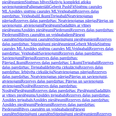
pieslēgumiem
Sistēmas blīves
Skrūvju komplekti atloku
savienojumiem
Palīgmateriāli
Geberit PushFit
Sistēmu caurules
ML
Apsildes sistēmu caurules ML
Veidgabali
Rezerves daļas
paredzētas: Veidgabali
Līkumi
Trejgabali
Neatvienojamas
pārejas
Rezerves daļas paredzētas: Neatvienojamas pārejas
Pārejas un
savienojumi, atvienojami
Pieslēgumi
Sadalītājs ar vītnes
pieslēgumu
Apsildes pieslēgumi
Piederumi
Rezerves daļas paredzētas:
Piederumi
Blīves caurulēm un veidgabaliem
Pārsegi
caurulēm
Stiprinājumi caurulēm
Stiprinājumi pieslēgumiem
Rezerves
daļas paredzētas: Stiprinājumi pieslēgumiem
Geberit Mepla
Sistēmu
caurules ML
Apsildes sistēmu caurules ML
Veidgabali
Rezerves daļas
paredzētas: Veidgabali
Savienojumi
Rezerves daļas paredzētas:
Savienojumi
Pārejas
Rezerves daļas paredzētas:
Pārejas
Līkumi
Rezerves daļas paredzētas: Līkumi
Trejgabali
Rezerves
daļas paredzētas: Trejgabali
Iebūvēta cirkulācija
Rezerves daļas
paredzētas: Iebūvēta cirkulācija
Neatvienojamas pārejas
Rezerves
daļas paredzētas: Neatvienojamas pārejas
Pārejas un savienojumi,
atvienojami
Rezerves daļas paredzētas: Pārejas un savienojumi,
atvienojami
Noslēgi
Rezerves daļas paredzētas:
Noslēgi
Pieslēgumi
Rezerves daļas paredzētas: Pieslēgumi
Sadalītājs
ar vītnes pieslēgumu
Apsildes trejgabals
Rezerves daļas paredzētas:
Apsildes trejgabals
Apsildes pieslēgumi
Rezerves daļas paredzētas:
Apsildes pieslēgumi
Piederumi
Rezerves daļas paredzētas:
Piederumi
Blīves caurulēm un veidgabaliem
Pārsegi
caurulēm
Stiprinājumi caurulēm
Stiprinājumi pieslēgumiem
Rezerves