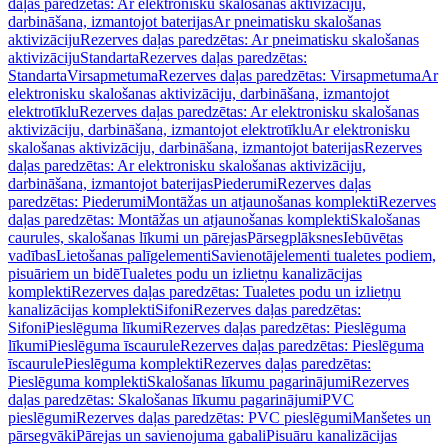
daļas paredzētas: Ar elektronisku skalošanas aktivizāciju,
darbināšana, izmantojot baterijas
Ar pneimatisku skalošanas
aktivizāciju
Rezerves daļas paredzētas: Ar pneimatisku skalošanas
aktivizāciju
Standarta
Rezerves daļas paredzētas:
Standarta
Virsapmetuma
Rezerves daļas paredzētas: Virsapmetuma
Ar
elektronisku skalošanas aktivizāciju, darbināšana, izmantojot
elektrotīklu
Rezerves daļas paredzētas: Ar elektronisku skalošanas
aktivizāciju, darbināšana, izmantojot elektrotīklu
Ar elektronisku
skalošanas aktivizāciju, darbināšana, izmantojot baterijas
Rezerves
daļas paredzētas: Ar elektronisku skalošanas aktivizāciju,
darbināšana, izmantojot baterijas
Piederumi
Rezerves daļas
paredzētas: Piederumi
Montāžas un atjaunošanas komplekti
Rezerves
daļas paredzētas: Montāžas un atjaunošanas komplekti
Skalošanas
caurules, skalošanas līkumi un pārejas
Pārsegplāksnes
Iebūvētas
vadības
Lietošanas palīgelementi
Savienotājelementi tualetes podiem,
pisuāriem un bidē
Tualetes podu un izlietņu kanalizācijas
komplekti
Rezerves daļas paredzētas: Tualetes podu un izlietņu
kanalizācijas komplekti
Sifoni
Rezerves daļas paredzētas:
Sifoni
Pieslēguma līkumi
Rezerves daļas paredzētas: Pieslēguma
līkumi
Pieslēguma īscaurule
Rezerves daļas paredzētas: Pieslēguma
īscaurule
Pieslēguma komplekti
Rezerves daļas paredzētas:
Pieslēguma komplekti
Skalošanas līkumu pagarinājumi
Rezerves
daļas paredzētas: Skalošanas līkumu pagarinājumi
PVC
pieslēgumi
Rezerves daļas paredzētas: PVC pieslēgumi
Manšetes un
pārsegvāki
Pārejas un savienojuma gabali
Pisuāru kanalizācijas