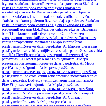
higiēnas skalošanas iekārtu
Rezerves daļas paredzētas: Skalošanas
kastes un tualetes poda vadība ar higiēnas skalošanas
iekārtu
Higiēnas moduļi
Rezerves daļas paredzētas: Higiēnas
moduļi
Skalošanas kastu un tualetes poda vadības ar higiēnas
skalošanas iekārtu piederumi
Rezerves daļas paredzētas: Skalošanas
kastu un tualetes poda vadības ar higiēnas skalošanas iekārtu
piederumi
Barošanas bloki
Rezerves daļas paredzētas: Barošanas
bloki
Tīkla komponenti
Lodveida ventiļi
Caurplūdes ventiļi
zemapmetuma montāžai
Rezerves daļas paredzētas: Caurplūdes
ventiļi zemapmetuma montāžai
Ar Mapress presēšanas
pieslēgumiem
Rezerves daļas paredzētas: Ar Mapress presēšanas
pieslēgumiem
Lodveida ventiļi
Rezerves daļas paredzētas: Lodveida
ventiļi
Ar FlowFit presēšanas pieslēgumiem
Rezerves daļas
paredzētas: Ar FlowFit presēšanas pieslēgumiem
Ar Mepla
presēšanas pieslēgumiem
Rezerves daļas paredzētas: Ar Mepla
presēšanas pieslēgumiem
Ar Mapress presēšanas
pieslēgumiem
Rezerves daļas paredzētas: Ar Mapress presēšanas
pieslēgumiem
Lodveida ventiļi zemapmetuma montāžai
Rezerves
daļas paredzētas: Lodveida ventiļi zemapmetuma montāžai
Ar
FlowFit preses savienojumiem
Ar Mepla presēšanas
pieslēgumiem
Rezerves daļas paredzētas: Ar Mepla presēšanas
pieslēgumiem
Ar Volex presēšanas pieslēgumiem
Ar Compact
pieslēgumiem
Rezerves daļas paredzētas: Ar Compact
pieslēgumiem
Pretvārsti
Ar Mapress presēšanas
pieslēgumiem
Apsildes atgaisošanas vārsti
Ātrās atgaisošanas